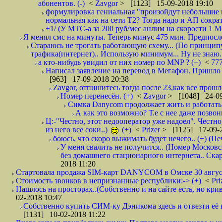
абонентов. (-)
<
Zavgor
> [1123] 15-09-2018 19:10
формулировка гениальная "произойдут небольшие из
нормальная как на сети Т2? Тогда надо и АП сократ
+1/ (У МТС-а за 200 руб/мес анлим на скорости 1 Мб
Я менял смс на минуты. Теперь минус 475 мин. Предпослед
Стараюсь не трогать работающую схему... (По принципу
трафика(интернет).. Использую минимум... Ну не знаю..
а кто-нибудь увидил от них номер по MNP ? (+)
<
77
Написал заявление на перевод в Мегафон. Пришло 
[963] 17-09-2018 20:38
Zavgor, отпишитесь тогда после 23,как все прошло
Номер перенесён. (+)
<
Zavgor
> [1048] 24-09
Симка Danycom продолжает жить и работать 
А как это возможно? Т.е с нее даже позвон
Ц:-"Честно, этот недооператор уже надоел". Честно
из него все соки..)
(+)
<
Prizer
> [1125] 17-09-2
боюсь, что скоро выжимать будет нечего.. (+) (Пе
У меня свалить не получится.. (Номер Московс
без домашнего стационарного интернета.. Ск
2018 11:20
Стартовала продажа SIM-карт DANYCOM в Омске 30 августа 
Стоимость звонков в непризнанные республики:-> (+)
<
Pri
Нашлось на просторах..(Собственно и на сайте есть, но криво. А наро
02-2018 10:47
Собственно купить СИМ-ку Дэникома здесь и отвезти её в
[1131] 10-02-2018 11:22