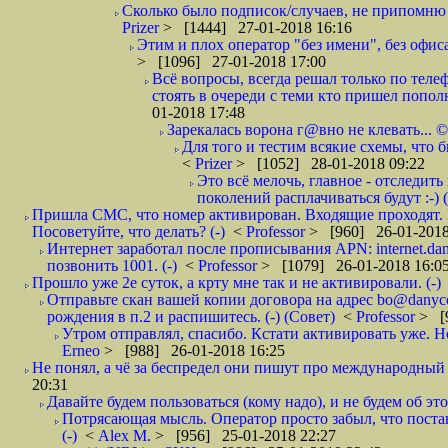
Сколько было подписок/случаев, не припомню 
Prizer
> [1444] 27-01-2018 16:16
Этим и плох оператор "без имени", без офиса
> [1096] 27-01-2018 17:00
Всё вопросы, всегда решал только по телеф
стоять в очереди с теми кто пришел попол
01-2018 17:48
Зарекалась ворона г@вно не клевать... ©
Для того и тестим всякие схемы, что б
<
Prizer
> [1052] 28-01-2018 09:22
Это всё мелочь, главное - отследит
поколений расплачиваться будут :-) (
Пришла СМС, что номер активирован. Входящие проходят. И
Посоветуйте, что делать? (-)
<
Professor
> [960] 26-01-2018
Интернет заработал после прописывания APN: internet.da
позвонить 1001. (-)
<
Professor
> [1079] 26-01-2018 16:0
Прошло уже 2е суток, а крту мне так и не активировали. (-)
Отправьте скан вашей копии договора на адрес bo@danyc
рождения в п.2 и распишитесь. (-) (Совет)
<
Professor
> [
Утром отправлял, спасибо. Кстати активировать уже. Но 
Erneo
> [988] 26-01-2018 16:25
Не понял, а чё за беспредел они пишут про международный 
20:31
Давайте будем пользоваться (кому надо), и не будем об этом
Потрясающая мысль. Оператор просто забыл, что постави
(-)
<
Alex M.
> [956] 25-01-2018 22:27