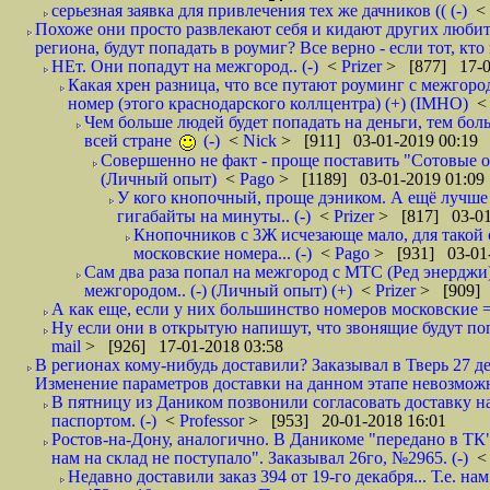
серьезная заявка для привлечения тех же дачников (( (-)
<
Похоже они просто развлекают себя и кидают других любител
региона, будут попадать в роумиг? Все верно - если тот, кто вам звони 
НЕт. Они попадут на межгород.. (-)
<
Prizer
> [877] 17-0
Какая хрен разница, что все путают роуминг с межгор
номер (этого краснодарского коллцентра) (+) (IMHO)
Чем больше людей будет попадать на деньги, тем бо
всей стране
(-)
<
Nick
> [911] 03-01-2019 00:19
Совершенно не факт - проще поставить "Сотовые опе
(Личный опыт)
<
Pago
> [1189] 03-01-2019 01:09
У кого кнопочный, проще дэником. А ещё лучше 
гигабайты на минуты.. (-)
<
Prizer
> [817] 03-01
Кнопочников с 3Ж исчезающе мало, для такой 
московские номера... (-)
<
Pago
> [931] 03-01-
Сам два раза попал на межгород с МТС (Ред энерджи) 
межгородом.. (-) (Личный опыт) (+)
<
Prizer
> [909] 
А как еще, если у них большинство номеров московские =
Ну если они в открытую напишут, что звонящие будут поп
mail
> [926] 17-01-2018 03:58
В регионах кому-нибудь доставили? Заказывал в Тверь 27 де
Изменение параметров доставки на данном этапе невозможн
В пятницу из Даником позвонили согласовать доставку н
паспортом. (-)
<
Professor
> [953] 20-01-2018 16:01
Ростов-на-Дону, аналогично. В Даникоме "передано в ТК"
нам на склад не поступало". Заказывал 26го, №2965. (-)
Недавно доставили заказ 394 от 19-го декабря... Т.е. нам