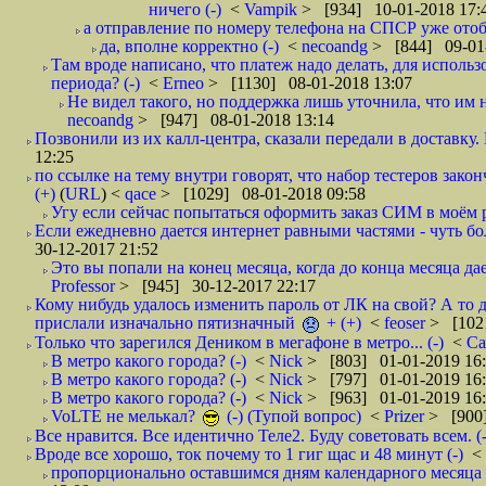
ничего (-)
<
Vampik
> [934] 10-01-2018 17:
а отправление по номеру телефона на СПСР уже отоб
да, вполне корректно (-)
<
necoandg
> [844] 09-01
Там вроде написано, что платеж надо делать, для использ
периода? (-)
<
Erneo
> [1130] 08-01-2018 13:07
Не видел такого, но поддержка лишь уточнила, что им 
necoandg
> [947] 08-01-2018 13:14
Позвонили из их калл-центра, сказали передали в доставку. И
12:25
по ссылке на тему внутри говорят, что набор тестеров зак
(+)
(
URL
) <
qace
> [1029] 08-01-2018 09:58
Угу если сейчас попытаться оформить заказ СИМ в моём р
Если ежедневно дается интернет равными частями - чуть боле
30-12-2017 21:52
Это вы попали на конец месяца, когда до конца месяца дае
Professor
> [945] 30-12-2017 22:17
Кому нибудь удалось изменить пароль от ЛК на свой? А то 
прислали изначально пятизначный
+ (+)
<
feoser
> [102
Только что зарегился Деником в мегафоне в метро... (-)
<
С
В метро какого города? (-)
<
Nick
> [803] 01-01-2019 16
В метро какого города? (-)
<
Nick
> [797] 01-01-2019 16
В метро какого города? (-)
<
Nick
> [963] 01-01-2019 16
VoLTE не мелькал?
(-) (Тупой вопрос)
<
Prizer
> [900]
Все нравится. Все идентично Теле2. Буду советовать всем. (-
Вроде все хорошо, ток почему то 1 гиг щас и 48 минут (-)
<
пропорционально оставшимся дням календарного месяца в