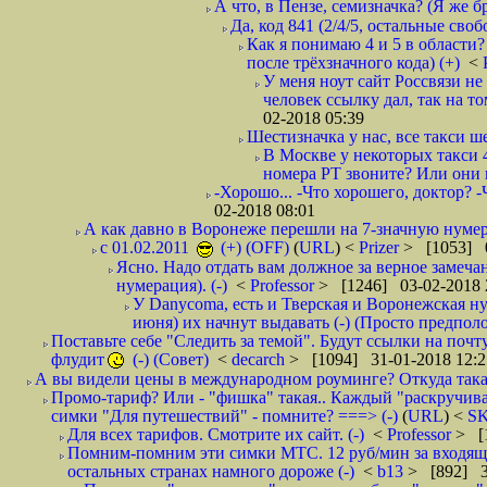
А что, в Пензе, семизначка? (Я же бр
Да, код 841 (2/4/5, остальные сво
Как я понимаю 4 и 5 в области?
после трёхзначного кода) (+)
<
У меня ноут сайт Россвязи не
человек ссылку дал, так на то
02-2018 05:39
Шестизначка у нас, все такси ш
В Москве у некоторых такси 
номера РТ звоните? Или они в
-Хорошо... -Что хорошего, доктор? -
02-2018 08:01
А как давно в Воронеже перешли на 7-значную нумер
с 01.02.2011
(+) (OFF)
(
URL
) <
Prizer
> [1053] 0
Ясно. Надо отдать вам должное за верное замечан
нумерация). (-)
<
Professor
> [1246] 03-02-2018 
У Danycoma, есть и Тверская и Воронежская ну
июня) их начнут выдавать (-) (Просто предпол
Поставьте себе "Следить за темой". Будут ссылки на почт
флудит
(-) (Совет)
<
decarch
> [1094] 31-01-2018 12:2
А вы видели цены в международном роуминге? Откуда такая
Промо-тариф? Или - "фишка" такая.. Каждый "раскручивае
симки "Для путешествий" - помните? ===> (-)
(
URL
) <
S
Для всех тарифов. Смотрите их сайт. (-)
<
Professor
> [
Помним-помним эти симки МТС. 12 руб/мин за входящие и
остальных странах намного дороже (-)
<
b13
> [892] 3