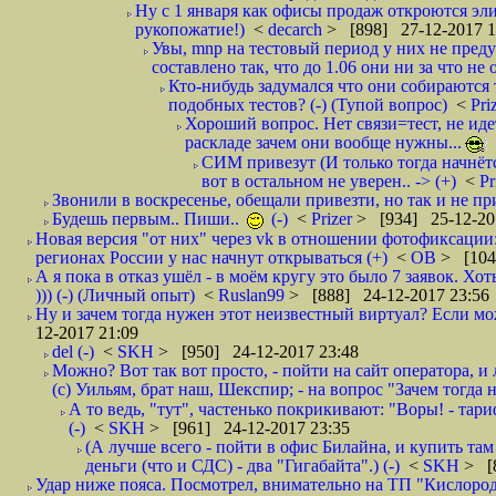
Ну с 1 января как офисы продаж откроются эли
рукопожатие!)
<
decarch
> [898] 27-12-2017 1
Увы, mnp на тестовый период у них не преду
составлено так, что до 1.06 они ни за что не 
Кто-нибудь задумался что они собираются
подобных тестов? (-) (Тупой вопрос)
<
Pri
Хороший вопрос. Нет связи=тест, не идет
раскладе зачем они вообще нужны...
СИМ привезут (И только тогда начнётся
вот в остальном не уверен.. -> (+)
<
Pr
Звонили в воскресенье, обещали привезти, но так и не при
Будешь первым.. Пиши..
(-)
<
Prizer
> [934] 25-12-20
Новая версия "от них" через vk в отношении фотофиксаци
регионах России у нас начнут открываться (+)
<
ОВ
> [104
А я пока в отказ ушёл - в моём кругу это было 7 заявок. Х
))) (-) (Личный опыт)
<
Ruslan99
> [888] 24-12-2017 23:56
Ну и зачем тогда нужен этот неизвестный виртуал? Если м
12-2017 21:09
del (-)
<
SKH
> [950] 24-12-2017 23:48
Можно? Вот так вот просто, - пойти на сайт оператора, и л
(с) Уильям, брат наш, Шекспир; - на вопрос "Зачем тогда 
А то ведь, "тут", частенько покрикивают: "Воры! - тариф-
(-)
<
SKH
> [961] 24-12-2017 23:35
(А лучше всего - пойти в офис Билайна, и купить там 
деньги (что и СДС) - два "Гигабайта".) (-)
<
SKH
> [
Удар ниже пояса. Посмотрел, внимательно на ТП "Кислород"