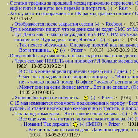
Остатки трафика за прошлый месяц прикольно перенесли. Ф
ещё и гиги в минуты все перевёл и потратил. (-)
<
Rust
> [
Хоть у кого то отображается в ЛК расход трафика онлайн? О
2019 15:02
Отображается после закрытия сессии (-)
<
Reeboot
> [917
Тут в комментах пишут, что на дэником не ходят СМС от Мо
Тут Даню как-то мало обсуждают, но СИМ-СИМ обсуждали 
сподручнее. Чудны дела твои, Ячейки!.. (-)
<
qace
> [953]
Так нечего обсужжать.. Оператор простой как палка-верё
Вот и тишина..
(-)
<
Prizer
> [1013] 18-05-2019 13:
Danycominfo - ну наконец-то началась рассылка столь дол
Через сколько НЕДЕЛЬ они привозят? Я больше месяца жду,
[982] 13-05-2019 22:44
В СПб в конце апреля привезли через 6 или 7 дней. (-)
9 мес. назад задавал этот вопрос саппорту... - "Восст
нет - только новый номер. В офисе "чужого" региона во
Может они на есим бизнес метят... Вот и не спешат.. (О
14-05-2019 08:15
Хорошо бы пуша не получить...
(-)
<
Prizer
> [956] 13
С 15 мая изменяется стоимость подключения к тарифу «Бесп
рублей. И станет необходимо ежемесячно и тратить, и попол
Так народ ломанулся... Это сладкое слово халява... (-)
<
Pr
Все еще хуже: это интриги архангельского дилера. (+)
(
Номанн! Так держать!
(-) (IMHO)
<
Prizer
> [1011
Все не так как на самом деле: Даня подтвердил, чт
[1018] 18-05-2019 11:19