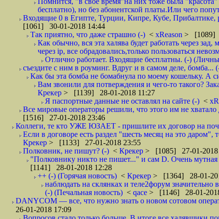
Помнится, "в свое время"на них тоже была "красота
бесплатно), но без абонентской платы.Или чего попут
Входящие 0 в Египте, Турции, Кипре, Кубе, Прибалтике, р
[1061] 30-01-2018 14:44
Так приятно, что даже страшно (-)
<
xReason
> [1089] 
Как обычно, вся эта халява будет работать через зад
через ip, все обрадовались,только пользоваться нево
Отлично работает. Входящие бесплатны. (-) (Личн
съездите с ним в роуминг. Вдруг и в самом деле, бомба... (
Как бы эта бомба не бомабнула по моему кошельку. А си
Вам звонили для потверждения и чего-то такого? Зака
Крекер
> [1139] 28-01-2018 11:27
Я паспортные данные не оставлял на сайте (-)
<
xR
Все мировые операторы решили, что этого им не хватало 
[1516] 27-01-2018 23:46
Коллеги, те кто УЖЕ ЮЗАЕТ - пришлите их договор на почту
Если в договоре есть раздел "шесть месяц на это даром", т
Крекер
> [1133] 27-01-2018 23:55
Полковник, не пишут? (-)
<
Крекер
> [1085] 27-01-2018
"Полковнику никто не пишет..." и сам D. Очень мутная
[1141] 28-01-2018 12:28
++ (-) (Горячая новость)
<
Крекер
> [1364] 28-01-20
наблюдать на склянках и теле2форум значительно в
(-) (Печальная новость)
<
qace
> [1146] 28-01-2018
DANYCOM — все, что нужно знать о новом сотовом опера
26-01-2018 17:09
Вопросов стало только больше. В итоге все халявщики по