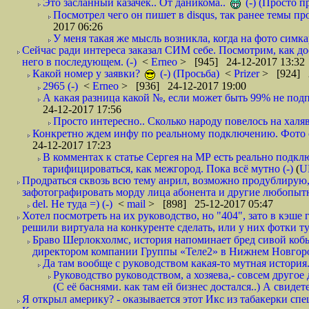
Это засланный казачёк.. От даникома..
(-) (Просто 
Посмотрел чего он пишет в disqus, так ранее темы пр
2017 06:26
У меня такая же мысль возникла, когда на фото симкар
Сейчас ради интереса заказал СИМ себе. Посмотрим, как д
него в последующем. (-)
<
Erneo
> [945] 24-12-2017 13:32
Какой номер у заявки?
(-) (Просьба)
<
Prizer
> [924] 2
2965 (-)
<
Erneo
> [936] 24-12-2017 19:00
А какая разница какой №, если может быть 99% не подп
24-12-2017 17:56
Просто интересно.. Сколько народу повелось на халяв
Конкретно ждем инфу по реальному подключению. Фото симо
24-12-2017 17:23
В комментах к статье Сергея на МР есть реально подкл
тарифицироваться, как межгород. Пока всё мутно (-)
(
U
Продраться сквозь всю тему анрил, возможно продублирую,
зафотографировать морду лица абонента и другие любопытн
del. Не туда =) (-)
<
mail
> [898] 25-12-2017 05:47
Хотел посмотреть на их руководство, но "404", зато в кэше
решили виртуала на конкуренте сделать, или у них фотки т
Браво Шерлокхолмс, история напоминает бред сивой кобы
директором компании Группы «Теле2» в Нижнем Новгород
Да там вообще с руководством какая-то мутная история.
Руководство руководством, а хозяева,- совсем другое
(С её баснями. как там ей бизнес достался..) А свидет
Я открыл америку? - оказывается этот Икс из табакерки спе