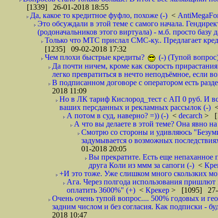
[1339] 26-01-2018 18:55
Да, какое то кредитное фуфло, похоже (-)
<
AntiMegaF
Это обсуждали в этой теме с самого начала. Гендире
(родоначальников этого виртуала) - м.б. просто базу 
Только что МТС прислал СМС-ку.. Предлагает кре
[1235] 09-02-2018 17:32
Чем плохи быстрые кредиты?
(-) (Тупой вопрос
Да почти ничем, кроме как скорость прирастани
легко превратиться в нечто неподъёмное, если вов
В подписанном договоре с оператором есть разде
2018 11:09
Но в ЛК тариф Кислород_тест с АП 0 руб. И вс
ваших персданных и рекламных рассылок (-)
А потом в суд, наверно? =)) (-)
<
decarch
> [
А что вы делаете в этой теме? Она явно на д
Смотрю со стороны и удивляюсь "Безумию
задумывается о возможных последствия
01-2018 20:05
Вы прекратите. Есть еще непаханное 
друга Коли из ммм за сапоги (-)
<
Кре
+И это тоже. Уже слишком много скользких мо
Ага. Через полгода использования пришлют п
оплатить 3600%" (+)
<
Крекер
> [1095] 27-
Очень очень тупой вопрос.... 500% годовых и ге
задним числом и без согласия. Как подписки - бу
2018 10:47