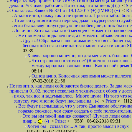
Вчера курьер привёз таки симку. Полтора месяца заняло у н
делали. /// Симка работает. Потестим, что за зверь )) (-)
<
St
Отказался... Заявка № 371 от 19.12.2017 (+) (IMHO) (+)
<
R
Аналогично, симку так и не привезли. Просто забил болт. 
Та же ситуация кинули первых, даже в курьерскую службу
если бы халяву полугодовую не пообещали, о них бы и не
Логично. Хотя халява там 6 месяцев с момента подключени
Не с момента подключения, а с момента объявления о хал
Друзья! Обращаем ваше внимание, что все абоненты, 
бесплатной связи начинается с момента активации 
03:39
Халява хорошо конечно, но для меня есть большое 
Что страшного в этом сне? (Я лично развлекаюсь.
международных звонков взял.. Как в своё время
08:14
Однозначно. Копеечная экономия может вылезти
07-02-2018 21:56
Не понятно, как люди собираются бизнес делать. За два мес
привезли 01.02. после нескольких технических сбоев у дост
имхо, так все и задумывалось. Много шума. Из того что к
запуску уже многие будут наслышаны.. (-)
<
Prizer
> [112
Все будут наслышаны, что у этого Дынякома обслужива
гораздо сложнее, чем сразу создать о себе положительн
Это вы им такой имидж создаете? (Думаю люди сами оп
пиар...
(-)
<
Prizer
> [958] 06-02-2018 09:31
Хотел бы - создал бы... А так, просто мысли вслух 
[1073] 06-02-2018 09:35