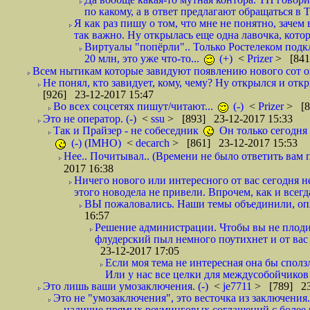
по какому, а в ответ предлагают обращаться в 
Я как раз пишу о том, что мне не понятно, зачем
так важно. Ну открылась еще одна лавочка, кото
Виртуалы "попёрли".. Только Ростелеком подкл
20 млн, это уже что-то...
(+)
<
Prizer
> [841
Всем нытикам которые завидуют появлению нового сот оп
Не понял, кто завидует, кому, чему? Ну открылся и откры
[926] 23-12-2017 15:47
Во всех соцсетях пишут/читают...
(-)
<
Prizer
> [8
Это не оператор. (-)
<
ssu
> [893] 23-12-2017 15:33
Так и Прайзер - не собеседник
Он только сегодня 
(-) (IMHO)
<
decarch
> [861] 23-12-2017 15:53
Нее.. Почитывал.. (Времени не было ответить вам п
2017 16:38
Ничего нового или интересного от вас сегодня не
этого новодела не привели. Впрочем, как и всегд
ВЫ пожаловались. Наши темы объединили, опят
16:57
Решение администрации. Чтобы вы не плодил
флудерский пыл немного поутихнет и от ва
23-12-2017 17:05
Если моя тема не интересная она бы сползл
Или у нас все целки для междусобойчиков
Это лишь ваши умозаключения. (-)
<
je7711
> [789] 23
Это не "умозаключения", это весточка из заключения.
наличие прямых роуминговых соглашений с более че