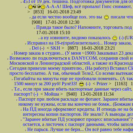
453 от 19 дек. тишина. Подготовка документов для от
А-А-А! Шеф, всё пропало! Гипс снимают, к
> [853] 16-01-2018 23:49
да если честно вообще пох. это вы
писали что
[908] 17-01-2018 12:30
Правда такое было? Напомните, торговать под
17-01-2018 15:10
а ну извините, видимо показалось
(-)
(
UR
Исправил на 19-е(приблизительно)... Номер заказа, 
Del (-)
<
SKH
> [887] 16-01-2018 23:21
Номер заказа в студию... (У меня ~1900) Заказывал 23 дека
Возможно ли подключиться к DANYCOM, сохранив свой номе
Московской и Ленинградской областей, а также из Краснода
Сегодня привезли моему приятелю.. (На работу) Вставил СИ
просто бесплатно. А так, обычный Теле2. Со всеми вытек
Гигабайты на минуты еще не пробовали поменять.. (А та
1500 минут за 200 руб! РулёЗЗ!
(-)
<
Prizer
> [1163] 1
Т.е., если при заказе вбить паспортные данные через сай
паспорт? (-)
<
Мойша
> [940] 13-01-2018 11:34
Паспорт при любом раскладе не фотают. Заранее вбит
никому не нужны, если вы конечно не бомж.. (Бомжам в
На ПД иногда оформляют кредиты. И отнюдь не на б
интересны копии паспортов. Не знали? А выводы дела
"Заранее вбитые ПД ускоряют процесс вписывания"?
остается, а листочек с паспорт данными, чтобы заполн
Не парься. Лучше не бери... Он всё равно тебе нафи