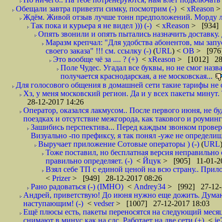
Обещали завтра привезти симку, посмотрим (-)
<
xReason
>
Ждём. Живой отзыв лучше тонн предположений. Морду ли
Так пока и курьера я не видел ))) (-)
<
xReason
> [934] 
Опять звонили и опять пытались назначить доставку. 
Маразм крепчал: "Для удобства абонентов, мы запу
своего заказа" !!! см. ссылку (-)
(
URL
) <
ОВ
> [976
Это вообще чё за .... ? (+)
<
xReason
> [1012] 28
Поле Чудес. Угадал все буквы, но не смог наз
получается краснодарская, а не московская...
Для голосового общения в домашней сети такие тарифы не о
Хз, у меня московский регион. Да и у всех пакеты минут. 
28-12-2017 14:26
Оператор, оказался лакмусом.. После первого июня, не бу
поездках и отсутствие межгорода, как такового и роуминга.
Зашибись перспектива... Перед каждым звонком проверят
Визуально -по префиксу, я так понял -уже не определи
Выручает приложение Сотовые операторы ) (-)
(
URL
Тоже поставил, но бесплатная версия неправильно
правильно определяет. (-)
<
Йцук
> [905] 11-01-2
Взял себе ТП с единой ценой на всю страну.. При
<
Prizer
> [949] 28-12-2017 08:26
Рано радоваться (-) (IMHO)
<
Andrey34
> [992] 27-12-
Андрей, приветствую! До июня нужно еще дожить. Думаю 
наступающим! (-)
<
vedser
> [1007] 27-12-2017 18:03
Ещё плюсы есть, пакеты переносятся на следующий месяц 
снимают в минус как на сдс. Работает на две сети (+)
<
j