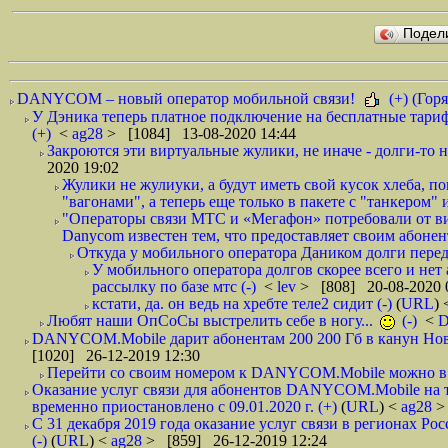
Подел
DANYCOM – новый оператор мобильной связи!
(+) (Горя
У Дэника теперь платное подключение на бесплатные тариф
(+)
<
ag28
> [1084] 13-08-2020 14:44
Закроются эти виртуальные жулики, не иначе - долги-то не
2020 19:02
Жулики не жулиуки, а будут иметь свой кусок хлеба, 
"вагонами", а теперь еще только в пакете с "танкером" и
"Операторы связи МТС и «Мегафон» потребовали от вир
Danycom известен тем, что предоставляет своим абонент
Откуда у мобильного оператора Даником долги перед
У мобильного оператора долгов скорее всего и нет
рассылку по базе мтс (-)
<
lev
> [808] 20-08-2020 
кстати, да. он ведь на хребте теле2 сидит (-)
(
URL
)
Любят наши ОпСоСы выстрелить себе в ногу...
(-)
<
DANYCOM.Mobile дарит абонентам 200 200 Гб в канун Нового
[1020] 26-12-2019 12:30
Перейти со своим номером к DANYCOM.Mobile можно в 5
Оказание услуг связи для абонентов DANYCOM.Mobile на 
временно приостановлено с 09.01.2020 г. (+)
(
URL
) <
ag28
>
С 31 декабря 2019 года оказание услуг связи в регионах Рос
(-)
(
URL
) <
ag28
> [859] 26-12-2019 12:24