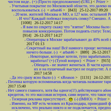
чистом виде.. (+) (Просто предположение)
(
URL
) <
Prizer
> 
Учитывая покрытие по Московской области, это далеко н
воспользоваться. (-)
<
arbat46
> [843] 25-12-2017 09:20
20 млн. жителей Москвы и МО, и 127 млн. остальной Рос
И что? Каждый побежал покупать симку? Смешно. А вт
[1008] 26-12-2017 14:17
Я вам по секрету скажу что "взятие" Москвы было 
повысив конкуренцию. Потом поднять статус Теле2 
[914] 26-12-2017 14:27
Операторы в Москве зарабатывают до 40% всей пр
2017 01:13
Секретный вы наш! Всё намного проще: мотиваци
ничего больше. (-)
<
arbat46
> [889] 26-12-2017 
Некоторые, которые хотели, тупо зарабатывать 
заработал? (+) (Тупой вопрос)
<
Prizer
> [915]
Обещать - не значит жениться. В части кропо
их и на пушечный выстрел не подпустят. А п
2017 14:58
Да это сразу ясно было (-)
<
xReason
> [1131] 24-12-2017
Песенка которую вспоминаешь когда читаешь название тар
2017 15:40
Нет самого главного, хотя бы одного(1!) действующего абон
кредитов, то это массовая истерия, сами верите, что такое п
Тизерная реклама присутствует..
(-) (IMHO)
<
Prizer
>
Именно, на МР есть человек из Краснодара, приведший ф
исключено, что реально никто и не подключается, предпол