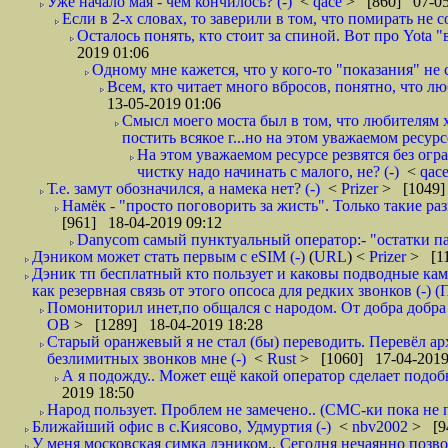
Уже начало мая - чем кончилось? (-)
<
qace
> [860] 07-05
Если в 2-х словах, то заверили в том, что помирать не с
Осталось понять, кто стоит за спиной. Вот про Yota "
2019 01:06
Одному мне кажется, что у кого-то "показания" не с
Всем, кто читает много вбросов, понятно, что люб
13-05-2019 01:06
Смысл моего моста был в том, что любителям х
постить всякое г...но на этом уважаемом ресурсе.
На этом уважаемом ресурсе резвятся без огр
чистку надо начинать с малого, не? (-)
<
qac
Т.е. замут обозначился, а намека нет? (-)
<
Prizer
> [1049]
Намёк - "просто поговорить за жисть". Только такие ра
[961] 18-04-2019 09:12
Danycom самый пунктуальный оператор:- "остатки па
Дэником может стать первым с еSIM (-)
(
URL
) <
Prizer
> [11
Дэник тп бесплатный кто пользует и каковы подводные кам
как резервная связь от этого опсоса для редких звонков (-) (
Помониторил инет,по общался с народом. От добра добра 
ОВ
> [1289] 18-04-2019 18:28
Старый оранжевый я не стал (бы) переводить. Перевёл а
безлимитных звонков мне (-)
<
Rust
> [1060] 17-04-2019
А я подожду.. Может ещё какой оператор сделает подо
2019 18:50
Народ пользует. Проблем не замечено.. (СМС-ки пока не п
Ближайший офис в с.Киясово, Удмуртия (-)
<
nbv2002
> [9
У меня московская симка дэником.. Сегодня нечаянно позво