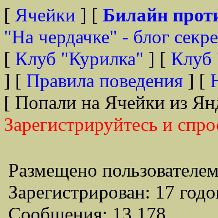
[
Ячейки
] [
Билайн прот
"На чердачке" - блог секр
[
Клуб "Курилка"
] [
Клуб 
] [
Правила поведения
] [
[ Попали на Ячейки из Ян
Зарегистрируйтесь и спро
Размещено пользователем
Зарегистрирован: 17 годо
Сообщения: 13,178