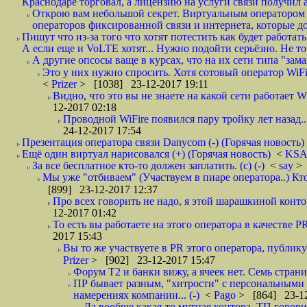
Краснодаре торговал, а лицензию на услуги связи получил а
Открою вам небольшой секрет. Виртуальным оператором с
операторов фиксированной связи и интернета, которые до 
Пишут что из-за того что хотят потестить как будет работать
А если еще и VoLTE хотят... Нужно подойти серьёзно. Не то 
А другие опсосы ваще в курсах, что на их сети типа "зам
Это у них нужно спросить. Хотя сотовый оператор WiFire
<
Prizer
> [1038] 23-12-2017 19:11
Видно, что это вы не знаете на какой сети работает W
12-2017 02:18
Проводной WiFire появился пару тройку лет назад...
24-12-2017 17:54
Презентация оператора связи Danycom (-) (Горячая новость)
Ещё один виртуал нарисовался (+) (Горячая новость)
<
KS
За все бесплатное кто-то должен заплатить. (с) (-)
<
say
> 
Мы уже "отбиваем" (Участвуем в пиаре оператора..) Кт
[899] 23-12-2017 12:37
Про всех говорить не надо, я этой шарашкиной контор
12-2017 01:42
То есть вы работаете на этого оператора в качестве P
2017 15:43
Вы то же участвуете в PR этого оператора, публику
Prizer
> [902] 23-12-2017 15:47
Форум Т2 и банки вижу, а ячеек нет. Семь страниц
ПР бывает разным, "хитрости" с персональными 
намерениях компании... (-)
<
Pago
> [864] 23-12
Да вообще какая-то мутная контора. ТП говори