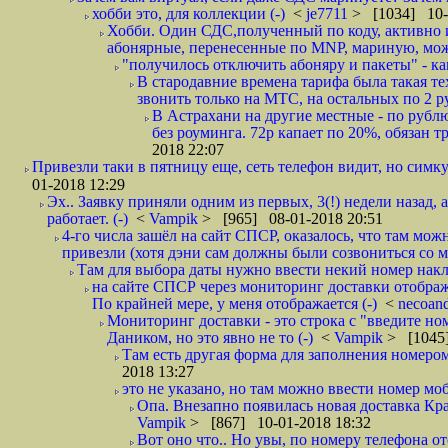
хобби это, для коллекции (-)
<
je7711
> [1034] 10-
Хобби. Один СДС,полученный по коду, активно и
абонярные, перенесенные по MNP, мариную, може
"получилось отключить абоняру и пакеты" - как
В стародавние времена тарифа была такая те
звонить только на МТС, на остальных по 2 руб
В Астрахани на другие местные - по рубл
без роуминга. 72р капает по 20%, обязан т
2018 22:07
Привезли таки в пятницу еще, сеть телефон видит, но симку
01-2018 12:29
Эх.. Заявку приняли одним из первых, 3(!) недели назад, 
работает. (-)
<
Vampik
> [965] 08-01-2018 20:51
4-го числа зашёл на сайт СПСР, оказалось, что там мож
привезли (хотя дэни сам должны были созвониться со мн
Там для выбора даты нужно ввести некий номер накла
на сайте СПСР через мониторинг доставки отображ
По крайней мере, у меня отображается (-)
<
necoan
Мониторинг доставки - это строка с "введите но
Даником, но это явно не то (-)
<
Vampik
> [1045]
Там есть другая форма для заполнения номером 
2018 13:27
это не указано, но там можно ввести номер моб
Опа. Внезапно появилась новая доставка Кра
Vampik
> [867] 10-01-2018 18:32
Вот оно что.. Но увы, по номеру телефона о