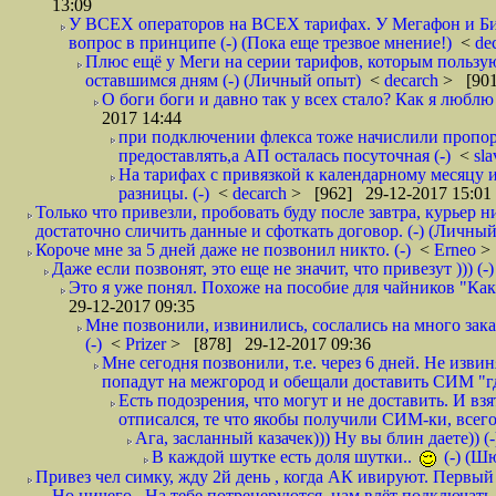
13:09
У ВСЕХ операторов на ВСЕХ тарифах. У Мегафон и Би 
вопрос в принципе (-) (Пока еще трезвое мнение!)
<
de
Плюс ещё у Меги на серии тарифов, которым пользую
оставшимся дням (-) (Личный опыт)
<
decarch
> [901
О боги боги и давно так у всех стало? Как я люблю 
2017 14:44
при подключении флекса тоже начислили пропорц
предоставлять,а АП осталась посуточная (-)
<
sl
На тарифах с привязкой к календарному месяцу 
разницы. (-)
<
decarch
> [962] 29-12-2017 15:01
Только что привезли, пробовать буду после завтра, курьер н
достаточно сличить данные и сфоткать договор. (-) (Личный 
Короче мне за 5 дней даже не позвонил никто. (-)
<
Erneo
>
Даже если позвонят, это еще не значит, что привезут ))) (-)
Это я уже понял. Похоже на пособие для чайников "Как о
29-12-2017 09:35
Мне позвонили, извинились, сослались на много заказ
(-)
<
Prizer
> [878] 29-12-2017 09:36
Мне сегодня позвонили, т.е. через 6 дней. Не изв
попадут на межгород и обещали доставить СИМ "где
Есть подозрения, что могут и не доставить. И взят
отписался, те что якобы получили СИМ-ки, всего 
Ага, засланный казачек))) Ну вы блин даете)) (-
В каждой шутке есть доля шутки..
(-) (Ш
Привез чел симку, жду 2й день , когда АК ивируют. Первый р
Но ничего.. На тебе потренеруются, нам влёт подключать б