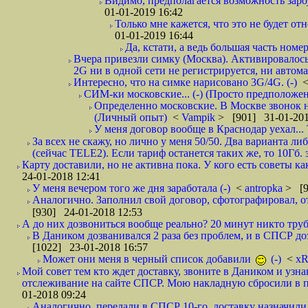
Видимо, предполагается возможность зароу
01-01-2019 16:42
Только мне кажется, что это не будет о
01-01-2019 16:44
Да, кстати, а ведь большая часть номер
Вчера привезли симку (Москва). Активировалось п
2G ни в одной сети не регистрируется, ни автом
Интересно, что на симке нарисовано 3G/4G. (-)
СИМ-ки московские... (-) (Просто предположе
Определенно московские. В Москве звонок н
(Личный опыт)
<
Vampik
> [901] 31-01-201
У меня договор вообще в Краснодар уехал...
За всех не скажу, но лично у меня 50/50. Два варианта л
(сейчас TELE2). Если тариф останется таких же, то 10Гб. 
Карту доставили, но не активна пока. У кого есть советы к
24-01-2018 12:41
У меня вечером того же дня заработала (-)
<
antropka
> [9
Аналогично. Заполнил свой договор, сфотографировал, 
[930] 24-01-2018 12:53
А до них дозвониться вообще реально? 20 минут никто трубк
В Даником дозванивался 2 раза без проблем, и в СПСР дозв
[1022] 23-01-2018 16:57
Может они меня в черный список добавили
(-)
<
xR
Мой совет тем кто ждет доставку, звоните в Даником и узн
отслеживание на сайте СПСР. Мою накладную сбросили в п
01-2018 09:24
Аналогично, передали в СПСР 10-го, доставку назначили н