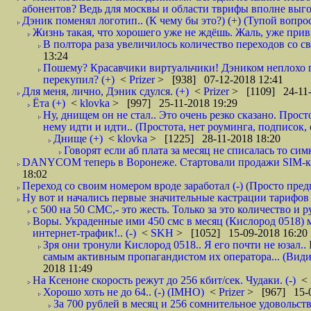
абонентов? Ведь для москвы и области тврифы вполне выго
Дэник поменял логотип.. (К чему бы это?) (+) (Тупой вопро
Жизнь такая, что хорошего уже не ждёшь. Жаль, уже привы
В полтора раза увеличилось количество переходов со
13:24
Пошему? Красавчики виртуальчики! Дэником неплохо п
перекупил? (+)
<
Prizer
> [938] 07-12-2018 12:41
Для меня, лично, Дэник сдулся. (+)
<
Prizer
> [1109] 24-11-
Ёта (+)
<
klovka
> [997] 25-11-2018 19:29
Ну, днищем он не стал.. Это очень резко сказано. Прос
нему идти и идти.. (Простота, нет роуминга, подписок
Днище (+)
<
klovka
> [1225] 28-11-2018 18:20
Говорят если аб плата за месяц не списалась то симк
DANYCOM теперь в Воронеже. Стартовали продажи SIM-карт
18:02
Переход со своим номером вроде заработал (-) (Просто пре
Ну вот и начались первые значительные кастрации тарифов 
с 500 на 50 СМС,- это жесть. Только за это количество и ру
Воры. Украденные ими 450 смс в месяц (Кислород 0518) 
интернет-трафик!.. (-)
<
SKH
> [1052] 15-09-2018 16:20
Зря они тронули Кислород 0518.. Я его почти не юзал.. 
самым активным пропагандистом их оператора... (Видим
2018 11:49
На Ксеноне скорость режут до 256 кбит/сек. Чудаки. (-)
<
Хорошо хоть не до 64.. (-) (IMHO)
<
Prizer
> [967] 15-0
За 700 рублей в месяц и 256 сомнительное удовольст