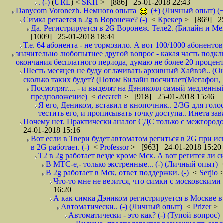
. (-)
(
URL
) <
SKH
> [886] 25-01-2018 22:43
Danycom Voronezh. Немного опыта
(+) (Личный опыт) (+
Симка регается в 2g в Воронеже? (-)
<
Крекер
> [869] 25
Да. Регистрируется в 2G Воронеж. Теле2. (Билайн и Мег
[1009] 25-01-2018 18:44
Т.е. 64 абонента - не тормозило. А вот 100/1000 абонентов
значительно любопытнее другой вопрос - какая часть подк
окончания бесплатного периода, думаю не более 20 проценто
Шесть месяцев не буду оплачивать архивный Хайвэй.. (Он 
сколько таких будет? (Потом Билайн посчитает(Мегафон, 
Посмотрят.... - и выделят на Дэниколл самый медленный
предположение)
<
decarch
> [918] 25-01-2018 15:46
Я его, Деником, вставил в кнопочник.. 2/3G для голо
тестить его, и прописывать точку доступа.. Инета зава
Почему нет. Практически аналог СДС только с межгородом.
24-01-2018 15:16
Вот если в Твери будет автоматом региться в 2G при ис
в 2G работает. (-)
<
Professor
> [963] 24-01-2018 15:20
T2 в 2g работает везде кроме Мск. А вот регится ли с
В МТС-е,- только экстренные... (-) (Личный опыт)
В 2g работает в Мск, ответ поддержки. (-)
<
Serjio
Что-то мне не верится, что симки с московскими 
16:20
А как симка Дэником регистрируется в Москве в 
Автоматически.. (-) (Личный опыт)
<
Prizer
> 
Автоматически - это как? (-) (Тупой вопрос)