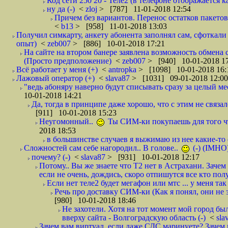
Код сети 250 20 - Теле2 (в телефоне отображается
ну да (-)
<
zloj
> [787] 11-01-2018 12:54
Причем без вариантов. Перенос остатков пакетов
<
b13
> [958] 11-01-2018 13:03
Получил симкарту, анкету абонента заполнял сам, сфоткали 
опыт)
<
zeb007
> [886] 10-01-2018 17:21
На сайте на втором банере заявлена возможность обмена 
(Просто предположение)
<
zeb007
> [940] 10-01-2018 1
Всё работает у меня (+)
<
antropka
> [1098] 10-01-2018 16:
Лажовый оператор (+)
<
slava87
> [1031] 09-01-2018 12:00
"ведь абоняру наверно будут списывать сразу за целый мес
10-01-2018 14:21
Да, тогда в принципе даже хорошо, что с этим не связал
[911] 10-01-2018 15:23
Неугомонный..
Ты СИМ-ки покупаешь для того ч
2018 18:53
в большинстве случаев я выжимаю из нее какие-то со
Сложностей сам себе нагородил.. В голове..
(-) (IMHO
почему? (-)
<
slava87
> [931] 10-01-2018 12:17
Потому.. Вы же знаете что Т2 нет в Астрахани. Зачем
если не очень, дождись, скоро отпишутся все кто полу
Если нет теле2 будет мегафон или мтс ... у меня так 
Речь про доставку СИМ-ки (Как я понял, они не з
[980] 10-01-2018 18:46
Не захотели. Хотя на тот момент мой город бы
вверху сайта - Волгоградскую область (-)
<
sla
Зачем вам виртуал, если даже СДС маринуете? Зачем 