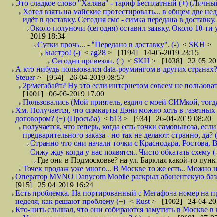
Это сладкое слово "Халява" - тариф Бесплатный (+) (Личны
Хотел взять на майские протестировать... в общем две не
идёт в доставку. Сегодня смс - симка передана в доставку.
Около полуночи (сегодня) оставил заявку. Около 10-ти у
2019 18:34
Сутки прочь... - "Передано в доставку". (-)
<
SKH
> 
Быстро! (-)
<
ag28
> [1194] 14-05-2019 23:15
Сегодня привезли. (-)
<
SKH
> [1038] 22-05-20
А кто нибудь пользовался data-роумингом в других странах?
Steuer
> [954] 26-04-2019 08:57
2р/мегабайт? Ну это если интернетом совсем не пользовать
[1001] 06-06-2019 17:00
Пользовались (Мой приятель, ездил с моей СИМкой, тогд
Хм. Получается, что симкарты Дэни можно хоть в газетных к
договором? (+) (Просьба)
<
b13
> [934] 26-04-2019 08:20
получается, что теперь, когда есть точки самовывоза, есл
предварительного заказа - но так не делают: странно, да? (
Странно что они начали точки с Краснодара, Ростова,
Сижу жду когда у нас появятся.. Чисто обкатать схему (-
Где они в Подмосковье? на ул. Барклая какой-то пунк
Точек продаж уже много... В Москве то же есть.. Можно на
Оператор MVNO Danycom Mobile раскрыл абонентскую базу.
[915] 25-04-2019 16:24
Есть проблемка. На портированный с Мегафона номер на при
неделя, как решают проблему (+)
<
Rust
> [1002] 24-04-20
Кто-нить слышал, что они собираются замутить в Москве в к