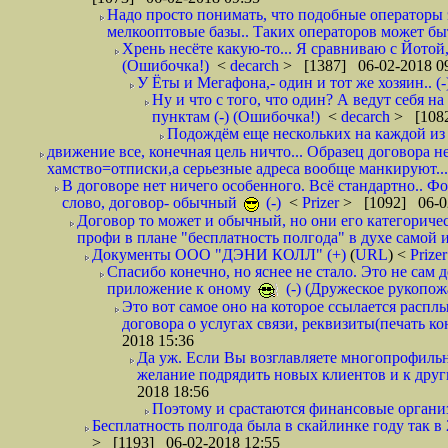
Надо просто понимать, что подобные операторы 
мелкооптовые базы.. Таких операторов может быт
Хрень несёте какую-то... Я сравниваю с Йотой
(Ошибочка!)
<
decarch
> [1387] 06-02-2018 0
У Ёты и Мегафона,- один и тот же хозяин.. (-
Ну и что с того, что один? А ведут себя 
пунктам (-) (Ошибочка!)
<
decarch
> [1082
Подождём еще нескольких на каждой из 
движение все, конечная цель ничто... Образец договора н
хамство=отписки,а серьезные адреса вообще манкируют...
В договоре нет ничего особенного. Всё стандартно.. Фот
слово, договор- обычный
(-)
<
Prizer
> [1092] 06-0
Договор то может и обычный, но они его категоричес
профи в плане "бесплатность полгода" в духе самой 
Документы ООО "ДЭНИ КОЛЛ" (+)
(
URL
) <
Prize
Спасибо конечно, но яснее не стало. Это не сам
приложение к оному
(-) (Дружеское рукопож
Это вот самое оно на которое ссылается распл
договора о услугах связи, реквизиты(печать ко
2018 15:36
Да уж. Если Вы возглавляете многопрофиль
желание подрядить новых клиентов и к други
2018 18:56
Поэтому и срастаются финансовые организа
Бесплатность полгода была в скайлинке году так в
> [1193] 06-02-2018 12:55