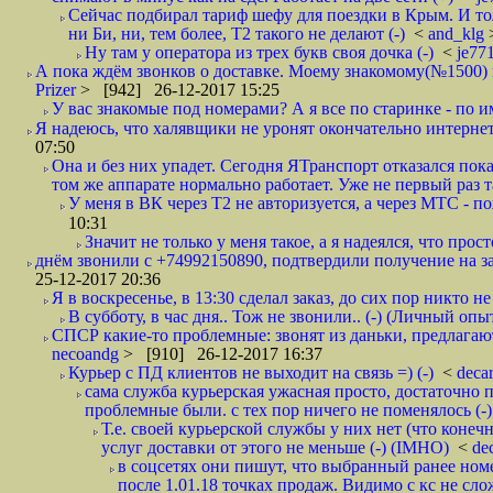
Сейчас подбирал тариф шефу для поездки в Крым. И то
ни Би, ни, тем более, Т2 такого не делают (-)
<
and_klg
Ну там у оператора из трех букв своя дочка (-)
<
je77
А пока ждём звонков о доставке. Моему знакомому(№1500) поз
Prizer
> [942] 26-12-2017 15:25
У вас знакомые под номерами? А я все по старинке - по 
Я надеюсь, что халявщики не уронят окончательно интернет 
07:50
Она и без них упадет. Сегодня ЯТранспорт отказался пока
том же аппарате нормально работает. Уже не первый раз т
У меня в ВК через Т2 не авторизуется, а через МТС - 
10:31
Значит не только у меня такое, а я надеялся, что просто
днём звонили с +74992150890, подтвердили получение на зав
25-12-2017 20:36
Я в воскресенье, в 13:30 сделал заказ, до сих пор никто н
В субботу, в час дня.. Тож не звонили.. (-) (Личный опы
СПСР какие-то проблемные: звонят из даньки, предлагают 
necoandg
> [910] 26-12-2017 16:37
Курьер с ПД клиентов не выходит на связь =) (-)
<
deca
сама служба курьерская ужасная просто, достаточно п
проблемные были. с тех пор ничего не поменялось (-)
Т.е. своей курьерской службы у них нет (что коне
услуг доставки от этого не меньше (-) (IMHO)
<
de
в соцсетях они пишут, что выбранный ранее ном
после 1.01.18 точках продаж. Видимо с кс не сло