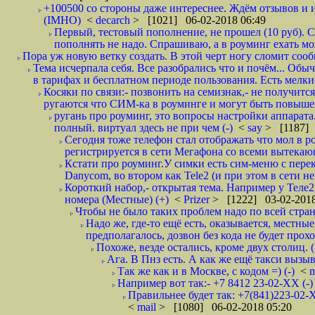
+100500 со стороны даже интереснее. Ждём отзывов и и
(IMHO)
<
decarch
> [1021] 06-02-2018 06:49
Первый, тестовый пополнение, не прошел (10 руб). Сд
пополнять не надо. Спрашиваю, а в роуминг ехать мо
Пора уж новую ветку создать. В этой черт ногу сломит сооб
Тема исчерпала себя. Все разобрались что и почём... О
в тарифах и бесплатном периоде пользования. Есть мелкие
Косяки по связи:- позвонить на семизнак,- не получится
ругаются что СИМ-ка в роуминге и могут быть повышен
ругань про роуминг, это вопросы настройки аппарата
полный. виртуал здесь не при чем (-)
<
say
> [1187] 
Сегодня тоже телефон стал отображать что мол в р
регистрируется в сети Мегафона со всеми вытекаю
Кстати про роуминг.У симки есть сим-меню с пере
Danycom, во втором как Tele2 (и при этом в сети не 
Короткий набор,- открытая тема. Например у Теле2
номера (Местные) (+)
<
Prizer
> [1222] 03-02-2018
Чтобы не было таких проблем надо по всей стране
Надо же, где-то ещё есть, оказывается, местны
предполагалось, дозвон без кода не будет проход
Похоже, везде остались, кроме двух столиц. 
Ага. В Пнз есть. А как же ещё такси вызыв
Так же как и в Москве, с кодом =) (-)
<
m
Например вот так:- +7 8412 23-02-ХХ (-
Правильнее будет так: +7(841)223-02-Х
<
mail
> [1080] 06-02-2018 05:20