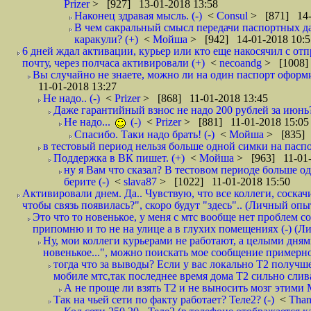
Prizer
> [927] 13-01-2018 13:58
Наконец здравая мысль. (-)
<
Consul
> [871] 14-
В чем сакральный смысл передачи паспортных да
каракули? (+)
<
Мойша
> [942] 14-01-2018 10:5
6 дней ждал активации, курьер или кто еще накосячил с от
почту, через полчаса активировали (+)
<
necoandg
> [1008]
Вы случайно не знаете, можно ли на один паспорт оформи
11-01-2018 13:27
Не надо.. (-)
<
Prizer
> [868] 11-01-2018 13:45
Даже гарантийный взнос не надо 200 рублей за июнь?
Не надо...
(-)
<
Prizer
> [881] 11-01-2018 15:05
Спасибо. Таки надо брать! (-)
<
Мойша
> [835] 
в тестовый период нельзя больше одной симки на паспор
Поддержка в ВК пишет. (+)
<
Мойша
> [963] 11-01-
ну я Вам что сказал? В тестовом периоде больше одн
берите (-)
<
slava87
> [1022] 11-01-2018 15:50
Активировали днем. Да.. Чувствую, что все коллеги, соска
чтобы связь появилась?", скоро будут "здесь".. (Личный опыт
Это что то новенькое, у меня с мтс вообще нет проблем с
припомню и то не на улице а в глухих помещениях (-) (
Ну, мои коллеги курьерами не работают, а целыми днями
новенькое...", можно поискать мое сообщение примерно 
тогда что за выводы? Если у вас локально Т2 получше
мобиле мтс,так последнее время дома Т2 сильно слива
А не проще ли взять Т2 и не выносить мозг этими
Так на чьей сети по факту работает? Теле2? (-)
<
Tha