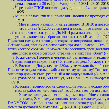
переназначили на 30-е. (-)
<
Vampik
> [1038] 23-01-2018
Через сайт СПСР поставил дату доставки 24 - не привезл
10:25
Мне на 23 назначили и привезли. Звонки не проходят 
12:18
Мне в Тверь назначили на 22 января. В 18-30 я позво
что привез (в 12:00 23 января) и сказал, что симки раз
У меня такая же ситуация. До НГ 4 раза назначали доставк
роуминге, конечно я сбросил звонок. (-)
<
xReason
> [972
Привезли симку в пятницу, сегодня активировали, пока все 
Сейчас ржал, звонок с московского прямого номера... Это С
технического сбоя мы не можем вам сообщить срок доставки
мне слово в слово сегодня, странный у них там "сбой" (-)
То же самое. Причем в четвертый раз звонили и техниче
А куда если не секрет везут? Я тоже с 20 декабря жду. (-)
В Ростов-на-Дону, т.е. эти 280км уже можно было бы пеш
Поясните откуда столько хайпа по этому деникому?Тинькоф
оператор должен быть реальный а не виртуальный (-)
<
And
200 руб/мес за 10 Гб, 500 минут, 500 СМС... У Тинькофф не
09:16
Которые переносятся на следующий месяц и можно обмен
местах работает не очень сейчас сбрасывает регистрацию
У же не полгода, а всего четыре месяца... Мне сегод
реклама, 2. минимум пользователей, и максимум шума.
DANYCOM: все абоненты, отправившие заявку до 1 мая, пол
момента доставки SIM-карты
(-)
(
URL
) <
qace
> [976] 1