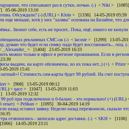
щущение, что списывают раз в сутки, ночью. (-)
<
Niki
> [1085]
] 05-06-2019 13:10
тива. Обсуждали? (-)
(
URL
) <
Kloin
> [1336] 14-05-2019 05:59
ще меньше, хотя у них "халява" основана на Билайне, что для м
вка.. Звонит себе, есть не просит.. Пока, ещё, никого не кинули
го обещанных рекламных СМС-ок (-)
<
lacoste
> [1299] 13-05-201
 думаю что будет если симку надо будет восстановить... ппц. (-
<
_Alexander_
> [1404] 23-05-2019 16:33
ановить можно только в офисе в регионе проживания. Если в реги
23:39
фисы выдачи, на карте обозначены, но их пока нет..) (+)
<
Prizer
-05-2019 15:41
латный»! Стоимость сим-карты будет 99 рублей. На счет поступи
izer
> [968] 13-05-2019 08:12
URL
) <
qace
> [1047] 13-05-2019 11:03
] 13-05-2019 12:32
о 99 руб при подключении и 0-баланс - это нормально! (+)
(
URL
)
й опыт)
<
Pelikan
> [1095] 30-04-2019 14:19
ели назад оставил заявку. Неделю назад перезвонили, сказали что
16:35
тра отзвонились - записали адрес доставки. (-)
<
SKH
> [1106] 
[1066] 14-05-2019 23:11