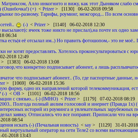
, Матриксом, Алло инкогнито и вижу, как этот Дыняком слабо см
) (Ошибочка!) (+)
<
Prizer
> [1130] 06-02-2018 09:58
на рынке по-разному. Тарифы, роуминг, межгород... По всем основ
сетей..
(-)
<
Prizer
> [1140] 06-02-2018 12:30
не высылают(с ячеек тоже никто не прислал),на почте их одно ха
18 06:34
тка есть(я её отсылал им..) Но править фотошопом,- это не моё.
ки не хотят предоставлять. Хотелось проконсультироваться с юр
02-2018 12:49
r
> [1383] 06-02-2018 13:08
 договор,что конкретно подписывает абонент, а лишь расплывча
вчатое что подписывает абонент.. (То, где паспортные данные, н
zer
> [1069] 06-02-2018 15:36
ую фирму, одно их направлений которой телекоммуникация, ест
 (-)
<
ОВ
> [1101] 06-02-2018 18:56
ции с связью... (-) (IMHO)
<
Prizer
> [1179] 07-02-2018 08:19
 2003.. Полгода полный анлим голосовой и инернет (Правда 1х) (
нтересных историй из роуминга и увлекательных зарубежных пое
делал заявку. Отписались что все поправят. Приписали что на вр
2018 08:54
щения искать (-) (Печальная новость)
<
say
> [1129] 31-01-2018
ычный виртуальный оператор на сети Теле2 со всеми вытекающим
-01-2018 13:43