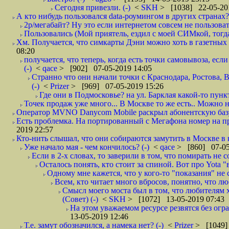
Сегодня привезли. (-)
<
SKH
> [1038] 22-05-20
А кто нибудь пользовался data-роумингом в других странах?
2р/мегабайт? Ну это если интернетом совсем не пользовать
Пользовались (Мой приятель, ездил с моей СИМкой, тогд
Хм. Получается, что симкарты Дэни можно хоть в газетных к
08:20
получается, что теперь, когда есть точки самовывоза, есл
(-)
<
qace
> [902] 07-05-2019 14:05
Странно что они начали точки с Краснодара, Ростова,
(-)
<
Prizer
> [969] 07-05-2019 15:26
Где они в Подмосковье? на ул. Барклая какой-то пункт
Точек продаж уже много... В Москве то же есть.. Можно на
Оператор MVNO Danycom Mobile раскрыл абонентскую базу.
Есть проблемка. На портированный с Мегафона номер на при
2019 22:57
Кто-нить слышал, что они собираются замутить в Москве в к
Уже начало мая - чем кончилось? (-)
<
qace
> [860] 07-05
Если в 2-х словах, то заверили в том, что помирать не с
Осталось понять, кто стоит за спиной. Вот про Yota "
Одному мне кажется, что у кого-то "показания" не с
Всем, кто читает много вбросов, понятно, что люб
Смысл моего моста был в том, что любителям хо
(Совет) (-)
<
SKH
> [1072] 13-05-2019 07:43
На этом уважаемом ресурсе резвятся без огр
13-05-2019 12:46
Т.е. замут обозначился, а намека нет? (-)
<
Prizer
> [1049]