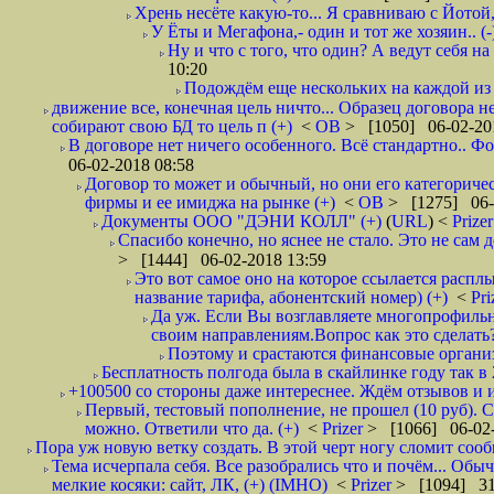
Хрень несёте какую-то... Я сравниваю с Йотой
У Ёты и Мегафона,- один и тот же хозяин.. (-
Ну и что с того, что один? А ведут себя 
10:20
Подождём еще нескольких на каждой из 
движение все, конечная цель ничто... Образец договора 
собирают свою БД то цель п (+)
<
ОВ
> [1050] 06-02-20
В договоре нет ничего особенного. Всё стандартно.. Фо
06-02-2018 08:58
Договор то может и обычный, но они его категоричес
фирмы и ее имиджа на рынке (+)
<
ОВ
> [1275] 06-
Документы ООО "ДЭНИ КОЛЛ" (+)
(
URL
) <
Prize
Спасибо конечно, но яснее не стало. Это не сам
> [1444] 06-02-2018 13:59
Это вот самое оно на которое ссылается расплы
название тарифа, абонентский номер) (+)
<
Pri
Да уж. Если Вы возглавляете многопрофильн
своим направлениям.Вопрос как это сделать?
Поэтому и срастаются финансовые организа
Бесплатность полгода была в скайлинке году так в
+100500 со стороны даже интереснее. Ждём отзывов и и
Первый, тестовый пополнение, не прошел (10 руб). С
можно. Ответили что да. (+)
<
Prizer
> [1066] 06-02-
Пора уж новую ветку создать. В этой черт ногу сломит сооб
Тема исчерпала себя. Все разобрались что и почём... Об
мелкие косяки: сайт, ЛК, (+) (IMHO)
<
Prizer
> [1094] 31