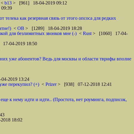
<
b13
> [961] 18-04-2019 09:12
 09:39
телека как резервная связь от этого опсоса для редких
атие!)
<
ОВ
> [1289] 18-04-2019 18:28
кой для безлимитных звонков мне (-)
<
Rust
> [1060] 17-04-
 17-04-2019 18:50
2
у них уже абонентов? Ведь для москвы и области тврифы вполне
04-2019 13:24
уже перекупил? (+)
<
Prizer
> [938] 07-12-2018 12:41
 еще к нему идти и идти.. (Простота, нет роуминга, подписок,
43
2018 18:02