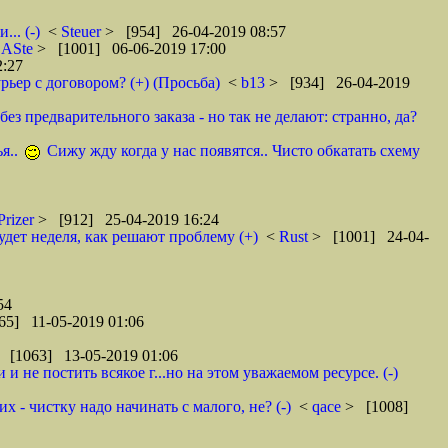
.. (-)
<
Steuer
> [954] 26-04-2019 08:57
<
ASte
> [1001] 06-06-2019 17:00
2:27
рьер с договором? (+) (Просьба)
<
b13
> [934] 26-04-2019
ез предварительного заказа - но так не делают: странно, да?
я..
Сижу жду когда у нас появятся.. Чисто обкатать схему
Prizer
> [912] 25-04-2019 16:24
удет неделя, как решают проблему (+)
<
Rust
> [1001] 24-04-
54
65] 11-05-2019 01:06
 [1063] 13-05-2019 01:06
 не постить всякое г...но на этом уважаемом ресурсе. (-)
 - чистку надо начинать с малого, не? (-)
<
qace
> [1008]