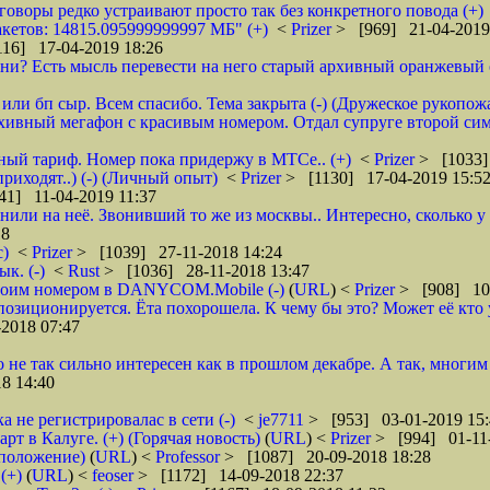
зговоры редко устраивают просто так без конкретного повода (+)
кетов: 14815.095999999997 МБ" (+)
<
Prizer
> [969] 21-04-2019
16] 17-04-2019 18:26
и? Есть мысль перевести на него старый архивный оранжевый от 
или бп сыр. Всем спасибо. Тема закрыта (-) (Дружеское рукопож
рхивный мегафон с красивым номером. Отдал супруге второй сим
бный тариф. Номер пока придержу в МТСе.. (+)
<
Prizer
> [1033]
риходят..) (-) (Личный опыт)
<
Prizer
> [1130] 17-04-2019 15:5
41] 11-04-2019 11:37
нили на неё. Звонивший то же из москвы.. Интересно, сколько 
18
с)
<
Prizer
> [1039] 27-11-2018 14:24
к. (-)
<
Rust
> [1036] 28-11-2018 13:47
 своим номером в DANYCOM.Mobile (-)
(
URL
) <
Prizer
> [908] 10-
зиционируется. Ёта похорошела. К чему бы это? Может её кто 
2018 07:47
о не так сильно интересен как в прошлом декабре. А так, многим
8 14:40
а не регистрировалас в сети (-)
<
je7711
> [953] 03-01-2019 15:
 в Калуге. (+) (Горячая новость)
(
URL
) <
Prizer
> [994] 01-11-
дположение)
(
URL
) <
Professor
> [1087] 20-09-2018 18:28
(+)
(
URL
) <
feoser
> [1172] 14-09-2018 22:37