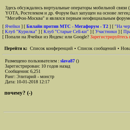
Здесь обсуждались виртуальные операторы мобильной свя
YOTA, Ростелеком и др. Форум был запущен на основе легенд
"МегаФон-Москва" и являлся первым неофициальным форумом 
[
Ячейки
] [
Билайн против МТС - Мегафорум - T2
]
[
"На чер
[
Клуб "Курилка"
] [
Клуб "Старые Сell-ки"
] [
Участники
] [
Пр
[ Попали на Ячейки из Яндекс или Google?
Зарегистрируйтесь 
Перейти к:
Список конференций
•
Список сообщений
•
Нова
Размещено пользователем :
slava87
()
Зарегистрирован: 10 годов назад
Сообщения: 6,251
Ранг: Элитарий - монстр
Дата: 10-01-2018 12:17
почему? (-)