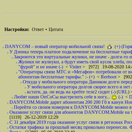
Настройки:
Ответ
•
Цитата
DANYCOM – новый оператор мобильной связи!
(+) (Горя
У Дэника теперь платное подключение на бесплатные тарифы
Закроются эти виртуальные жулики, не иначе - долги-то не
Жулики не жулиуки, а будут иметь свой кусок хлеба, п
"фурой" и не иначе (-)
<
Visiter
> [972] 19-08-2020 14:
"Операторы связи МТС и «Мегафон» потребовали от вир
абонентам бесплатные тарифы." :- (+)
<
Reeboot
> [902
Откуда у мобильного оператора Даником долги перед
У мобильного оператора долгов скорее всего и нет 
кстати, да. он ведь на хребте теле2 сидит (-)
(
URL
)
Любят наши ОпСоСы выстрелить себе в ногу...
(-)
<
DANYCOM.Mobile дарит абонентам 200 200 Гб в канун Нового
Перейти со своим номером к DANYCOM.Mobile можно в 5
Оказание услуг связи для абонентов DANYCOM.Mobile на те
[1119] 26-12-2019 12:29
С 31 декабря 2019 года оказание услуг связи в регионах Росс
Остатки трафика за прошлый месяц прикольно перенесли. Фа