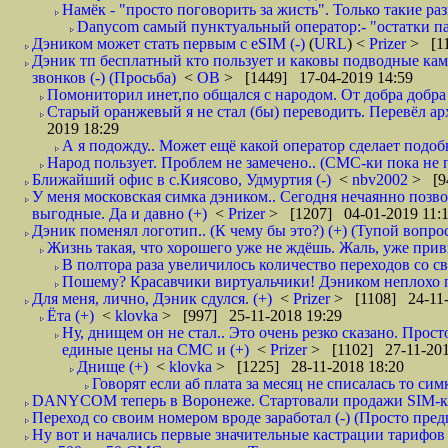
Намёк - "просто поговорить за жисть". Только такие ра
Danycom самый пунктуальный оператор:- "остатки па
Дэником может стать первым с еSIM (-)
(
URL
) <
Prizer
> [11
Дэник тп бесплатный кто пользует и каковы подводные камн
звонков (-) (Просьба)
<
ОВ
> [1449] 17-04-2019 14:59
Помониторил инет,по общался с народом. От добра добра 
Старый оранжевый я не стал (бы) переводить. Перевёл а
2019 18:29
А я подожду.. Может ещё какой оператор сделает подо
Народ пользует. Проблем не замечено.. (СМС-ки пока не п
Ближайший офис в с.Киясово, Удмуртия (-)
<
nbv2002
> [9
У меня московская симка дэником.. Сегодня нечаянно позво
выгодные. Да и давно (+)
<
Prizer
> [1207] 04-01-2019 11:
Дэник поменял логотип.. (К чему бы это?) (+) (Тупой вопро
Жизнь такая, что хорошего уже не ждёшь. Жаль, уже привы
В полтора раза увеличилось количество переходов со
Пошему? Красавчики виртуальчики! Дэником неплохо по
Для меня, лично, Дэник сдулся. (+)
<
Prizer
> [1108] 24-11-
Ёта (+)
<
klovka
> [997] 25-11-2018 19:29
Ну, днищем он не стал.. Это очень резко сказано. Прост
единые цены на СМС и (+)
<
Prizer
> [1102] 27-11-201
Днище (+)
<
klovka
> [1225] 28-11-2018 18:20
Говорят если аб плата за месяц не списалась то симк
DANYCOM теперь в Воронеже. Стартовали продажи SIM-карт
Переход со своим номером вроде заработал (-) (Просто пре
Ну вот и начались первые значительные кастрации тарифов 