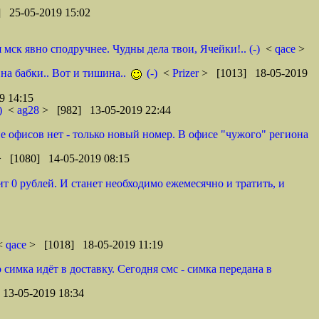
 25-05-2019 15:02
ск явно сподручнее. Чудны дела твои, Ячейки!.. (-)
<
qace
>
 на бабки.. Вот и тишина..
(-)
<
Prizer
> [1013] 18-05-2019
9 14:15
)
<
ag28
> [982] 13-05-2019 22:44
оне офисов нет - только новый номер. В офисе "чужого" региона
> [1080] 14-05-2019 08:15
т 0 рублей. И станет необходимо ежемесячно и тратить, и
 <
qace
> [1018] 18-05-2019 11:19
 симка идёт в доставку. Сегодня смс - симка передана в
13-05-2019 18:34