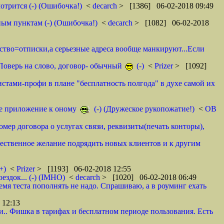
отрится (-) (Ошибочка!)
<
decarch
> [1386] 06-02-2018 09:49
ным пунктам (-) (Ошибочка!)
<
decarch
> [1082] 06-02-2018
мство=отписки,а серьезные адреса вообще манкируют...Если
. Поверь на слово, договор- обычный
(-)
<
Prizer
> [1092]
истами-профи в плане "бесплатность полгода" в духе самой их
тое приложение к оному
(-) (Дружеское рукопожатие!)
<
ОВ
омер договора о услугах связи, реквизиты(печать конторы),
ественное желание подрядить новых клиентов и к другим
+)
<
Prizer
> [1193] 06-02-2018 12:55
здок... (-) (IMHO)
<
decarch
> [1020] 06-02-2018 06:49
емя теста пополнять не надо. Спрашиваю, а в роуминг ехать
 12:13
и.. Фишка в тарифах и бесплатном периоде пользования. Есть