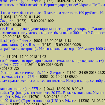
гаю Теле2... (-)
<
Prizer
> [1167] 18-09-2018 11:23
енялись на 3600 мегабайт. Верните украденное! Украли СМС - доб
 И когда тест был и сейчас.. Платил им честно по 199 руб/мес..
[1006] 18-09-2018 11:49
Zavgor
> [1073] 15-09-2018 10:21
9-2018 10:46
ие. И главное на другие тарифы с него переход закрыли. Видимо
менения ) получается, скорость была около 300 кбит ? Или все 
 20-09-2018 15:04
ит/с) (+)
<
Prizer
> [982] 18-09-2018 11:14
няя капля. (-)
<
Rust
> [1018] 15-09-2018 00:28
:- работает,- не трожь).. Итого каждый месяц:- 1000 минут 100
7l
> [1129] 17-09-2018 11:03
сообщение, что предварительно возможность подтверждена. (+)
. (+)
<
777l
> [936] 18-09-2018 09:45
-2018 21:30
без видимых изменений. (-)
<
Zavgor
> [1170] 24-09-2018 22:2
ить можно? (-)
<
777l
> [998] 02-10-2018 09:39
, сам практически его не тестил плотно.. Начну в конце сентября
чальная новость)
<
777l
> [1044] 18-09-2018 09:43
кий..) Трафика у меня числится 30 ГБ.. Выжать знаю как. У меня
.. (+)
<
Prizer
> [1070] 18-09-2018 11:20
2018 г. (+) (Горячая новость)
(
URL
) <
Prizer
> [1338] 31-08-20
zer
> [1125] 11-02-2018 10:12