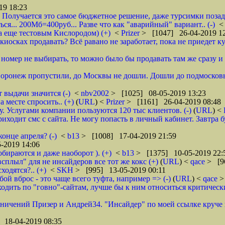
19 18:23
 Получается это самое бюджетное решение, даже турсимки позади.
ся... 200Мб=400руб... Разве что как "аварийный" вариант.. (-)
а еще тестовым Кислородом) (+)
<
Prizer
> [1047] 26-04-2019 1
иосках продавать? Всё равано не заработает, пока не приедет ку
и номер не выбирать, то можно было бы продавать там же сразу и б
 Воронеж пропустили, до Москвы не дошли. Дошли до подмосковь
 выдачи значится (-)
<
nbv2002
> [1025] 08-05-2019 13:23
 месте спросить.. (+)
(
URL
) <
Prizer
> [1161] 26-04-2019 08:48
 Услугами компании пользуются 120 тыс клиентов. (-)
(
URL
) <
ходит смс с сайта. Не могу попасть в личный кабинет. Завтра б
онце апреля? (-)
<
b13
> [1008] 17-04-2019 21:59
-2019 14:06
обираются и даже наоборот ). (+)
<
b13
> [1375] 10-05-2019 22:
всплыл" для не инсайдеров все тот же кокс (+)
(
URL
) <
qace
> [9
ходятся?.. (+)
<
SKH
> [995] 13-05-2019 00:11
ой вброс - это чаще всего туфта, например => (-)
(
URL
) <
qace
>
дить по "говно"-сайтам, лучше бы к ним относиться критически и
аничений Призер и Андрей34. "Инсайдер" по моей ссылке круче их
 18-04-2019 08:35