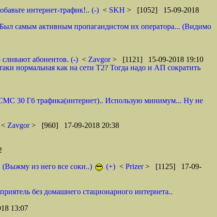
авьте интернет-трафик!.. (-)
<
SKH
> [1052] 15-09-2018
 И. Был самым активным пропагандистом их оператора... (Видимо
 сливают абонентов. (-)
<
Zavgor
> [1121] 15-09-2018 19:10
таки нормальная как на сети Т2? Тогда надо и АП сократить
0 СМС 30 Гб трафика(интернет).. Использую минимум... Ну не
<
Zavgor
> [960] 17-09-2018 20:38
2
. (Выжму из него все соки..)
(+)
<
Prizer
> [1125] 17-09-
 приятель без домашнего стационарного интернета..
18 13:07