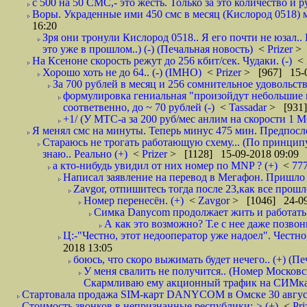
с 500 на 50 СМС,- это жесть. Только за это количество и ру
Воры. Украденные ими 450 смс в месяц (Кислород 0518) м
16:20
Зря они тронули Кислород 0518.. Я его почти не юзал..
это уже в прошлом..) (-) (Печальная новость)
<
Prizer
> 
На Ксеноне скорость режут до 256 кбит/сек. Чудаки. (-)
<
Хорошо хоть не до 64.. (-) (IMHO)
<
Prizer
> [967] 15-0
За 700 рублей в месяц и 256 сомнительное удовольств
формулировка гениальная "произойдут небольшие из
соответвенно, до ~ 70 рублей (-)
<
Tassadar
> [931]
+1/ (У МТС-а за 200 руб/мес анлим на скорости 1 Мб
Я менял смс на минуты. Теперь минус 475 мин. Предпослед
Стараюсь не трогать работающую схему... (По принципу
знаю.. Реально (+)
<
Prizer
> [1128] 15-09-2018 09:09
а кто-нибудь увидил от них номер по MNP ? (+)
<
77
Написал заявление на перевод в Мегафон. Пришло 
Zavgor, отпишитесь тогда после 23,как все прошло
Номер перенесён. (+)
<
Zavgor
> [1046] 24-09
Симка Danycom продолжает жить и работать 
А как это возможно? Т.е с нее даже позвон
Ц:-"Честно, этот недооператор уже надоел". Честно
2018 13:05
боюсь, что скоро выжимать будет нечего.. (+) (Пе
У меня свалить не получится.. (Номер Московс
Скармливаю ему акционный трафик на СИМках
Стартовала продажа SIM-карт DANYCOM в Омске 30 августа 
Стоимость звонков в непризнанные республики:-> (+)
<
Pri