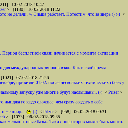
211] 10-02-2018 10:47
izer
> [1130] 10-02-2018 11:22
не делали. /// Симка работает. Потестим, что за зверь )) (-)
<
и. Период бесплатной связи начинается с момента активации
ко для международных звонков взял.. Как в своё время
[1021] 07-02-2018 21:56
декабре, привезли 01.02. после нескольких технических сбоев у
циальному запуску уже многие будут наслышаны.. (-)
<
Prizer
>
о имиджа гораздо сложнее, чем сразу создать о себе
то же пиар...
(-)
<
Prizer
> [958] 06-02-2018 09:31
rch
> [1073] 06-02-2018 09:35
как мелкооптовые базы.. Таких операторов может быть много.