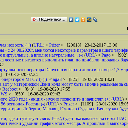
Поделиться…
чая новость) (+)
(
URL
) <
Prizer
> [20618] 23-12-2017 13:06
 - с 24.08.2020г. меняются некоторые параметры вашего тарифн
 виртуальные, а вполне натуральные... (-)
(
URL
) <
Pago
> [902]
ока честные пытаются выполнить план по прибыли, продавая барах
42
туального оператора Danycom возврата долга в размере 1,3 млрд
] 19-08-2020 07:24
 оператором МТС? )) (-)
<
ag28
> [825] 19-08-2020 13:21
а вот у материнской Дэни колл могут быть вполне реальные за смс
 <
Reeboot
> [843] 19-08-2020 17:55
DWS
> [859] 16-08-2020 09:43
 2020 года - акция - нужно позвонить и начислят. (+)
(
URL
) 
6 регионах России (-)
(
URL
) <
Prizer
> [1109] 28-01-2020 15:0
рритории Либерии, Малави, Южного Судана и Венесуэлы будет в
ии, где отсутствует связь Tele2, будет оказываться на сетях ПАО
ктически удвоили трафик этого месяца. А прошлый я выговорил 