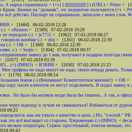
д спрашивал)- > (+) ( [:]||||||||||||||||||||[:] )
(
URL
) <
Prizer
> [1
 Крым. Звонки на "дальняк", оч. недорогие получаются (+)
<
Pr
 всё действо. Паспорт не спрашивали, записали с моих слов. Фото 
5BBB
> [1684] 06-02-2018 22:28
(-)
<
xReason
> [1589] 07-02-2018 19:29
 не передали (-)
<
je7711
> [1062] 07-02-2018 08:27
 говорили вообще (-)
<
zloj
> [1261] 06-02-2018 22:39
я (-)
<
ОВ
> [1368] 06-02-2018 22:39
яве. (-)
<
Serjio
> [1304] 07-02-2018 00:37
отправившие заявку до 1 мая, получают в подарок полгода связ
> [1057] 07-02-2018 03:39
НО... (+) (IMHO)
<
R5BBB
> [1030] 07-02-2018 21:23
 Мне трафика не надо минут не надо, своих некуда девать. Толь
er
> [1176] 08-02-2018 08:14
 большим боком (-) (Внимание! Kомпетентное мнение!)
<
ОВ
> 
яца пару тысяч клиентов не могут подключить. Я подал заявку в 
осяки.. Не было бы косяков везде была бы тишина.. А так, к офи
ие через задницу и лучше не связываться? Избавиться от дурног
18 09:25
ределятся, как им узнать о качестве и цене..) Но, "плохой " PR 
- как это всё выглядит со стороны. Хieровенько (-) (IMHO)
<
deca
это мелкие операторы. Сервис простенький, понтов меньше, это 
018 09:43