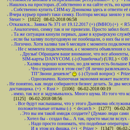
Нашлось на просторах..(Собственно и на сайте есть, но криво. А наро
Собственно купить СИМ-ку Дэникома здесь и отвезти её в
Вчера курьер привёз таки симку. Полтора месяца заняло у них
Steuer
> [1022] 08-02-2018 06:58
Отказался... Заявка № 371 от 19.12.2017 (+) (IMHO) (+)
<
R
Аналогично, симку так и не привезли. Просто забил болт. 
Та же ситуация кинули первых, даже в курьерскую службу
если бы халяву полугодовую не пообещали, о них бы и не
Логично. Хотя халява там 6 месяцев с момента подключени
Не с момента подключения, а с момента объявления о хал
Друзья! Обращаем ваше внимание, что все абоненты, 
SIM-карты DANYCOM. (-) (Ошибочка!)
(
URL
) <
ОВ
Халява хорошо конечно, но для меня есть большое 
Что страшного в этом сне? (Я лично развлекаюсь.
ТП"Звони дешевле"
(-) (Тупой вопрос)
<
Priz
Однозначно. Копеечная экономия может вылезти
Не понятно, как люди собираются бизнес делать. За два мес
доставщика. (+)
<
Rust
> [1106] 06-02-2018 00:19
имхо, так все и задумывалось. Много шума. Из того что к
[1125] 06-02-2018 08:56
Все будут наслышаны, что у этого Дынякома обслуживан
положительные отзывы (-)
<
decarch
> [1277] 06-02-20
Это вы им такой имидж создаете? (Думаю люди сами оп
Хотел бы - создал бы... А так, просто мысли вслух 
Надо просто понимать, что подобные операторы 
И в этом их фишка. (+)
<
Prizer
> [1347] 06-02-2