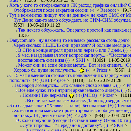
Rust
> [1288] 05-06-2019 23:40
Хоть у кого то отображается в ЛК расход трафика онлайн? О
Отображается после закрытия сессии (-)
<
Reeboot
> [917
Тут в комментах пишут, что на дэником не ходят СМС от Мо
Тут Даню как-то мало обсуждают, но СИМ-СИМ обсуждали е
[953] 18-05-2019 11:23
Так нечего обсужжать.. Оператор простой как палка-верё
13:16
Danycominfo - ну наконец-то началась рассылка столь дол
Через сколько НЕДЕЛЬ они привозят? Я больше месяца жду,
В СПб в конце апреля привезли через 6 или 7 дней. (-)
9 мес. назад задавал этот вопрос саппорту... - "Восст
восстановить сим низя (-)
<
SKH
> [1309] 14-05-2019 
Может они на есим бизнес метят... Вот и не спешат.. (О
Хорошо бы пуша не получить...
(-)
<
Prizer
> [956] 13
С 15 мая изменяется стоимость подключения к тарифу «Бесп
пополнять. (+)
(
URL
) <
qace
> [1118] 12-05-2019 21:28
Так народ ломанулся... Это сладкое слово халява... (-)
<
Pr
Все еще хуже: это интриги архангельского дилера. (+)
(
Номанн! Так держать!
(-) (IMHO)
<
Prizer
> [1011
Все не так как на самом деле: Даня подтвердил, чт
Это сладкое слово "Халява" - тариф Бесплатный (+) (Личны
Хотел взять на майские протестировать... в общем две нед
доставку. 14 дней что они (+)
<
ag28
> [984] 30-04-2019 
Около полуночи (сегодня) оставил заявку. Около 10-ти у
Сутки прочь... - "Передано в доставку". (-)
<
SKH
> 
Быстро! (-)
<
ag28
> [1193] 14-05-2019 23:15