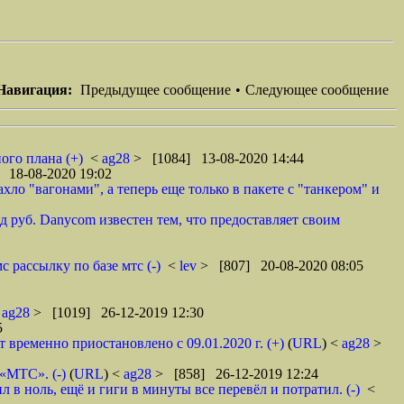
Навигация:
Предыдущее сообщение
•
Следующее сообщение
ого плана (+)
<
ag28
> [1084] 13-08-2020 14:44
 18-08-2020 19:02
ло "вагонами", а теперь еще только в пакете с "танкером" и
 руб. Danycom известен тем, что предоставляет своим
 рассылку по базе мтс (-)
<
lev
> [807] 20-08-2020 08:05
<
ag28
> [1019] 26-12-2019 12:30
5
ременно приостановлено с 09.01.2020 г. (+)
(
URL
) <
ag28
>
 «МТС». (-)
(
URL
) <
ag28
> [858] 26-12-2019 12:24
в ноль, ещё и гиги в минуты все перевёл и потратил. (-)
<