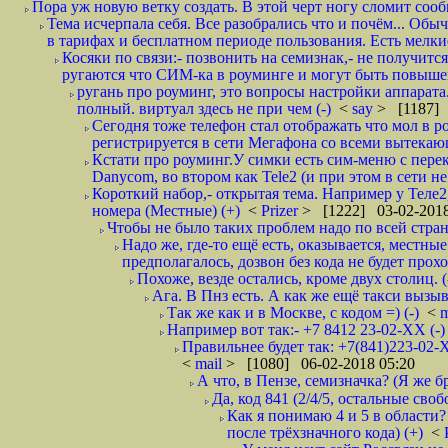
Пора уж новую ветку создать. В этой черт ногу сломит сооб
Тема исчерпала себя. Все разобрались что и почём... О
в тарифах и бесплатном периоде пользования. Есть мелкие
Косяки по связи:- позвонить на семизнак,- не получится
ругаются что СИМ-ка в роуминге и могут быть повышен
ругань про роуминг, это вопросы настройки аппарата
полный. виртуал здесь не при чем (-)
<
say
> [1187] 
Сегодня тоже телефон стал отображать что мол в р
регистрируется в сети Мегафона со всеми вытекаю
Кстати про роуминг.У симки есть сим-меню с пере
Danycom, во втором как Tele2 (и при этом в сети не 
Короткий набор,- открытая тема. Например у Теле2
номера (Местные) (+)
<
Prizer
> [1222] 03-02-2018
Чтобы не было таких проблем надо по всей стране
Надо же, где-то ещё есть, оказывается, местны
предполагалось, дозвон без кода не будет проход
Похоже, везде остались, кроме двух столиц. 
Ага. В Пнз есть. А как же ещё такси вызыв
Так же как и в Москве, с кодом =) (-)
<
m
Например вот так:- +7 8412 23-02-ХХ (-
Правильнее будет так: +7(841)223-02-Х
<
mail
> [1080] 06-02-2018 05:20
А что, в Пензе, семизначка? (Я же бр
Да, код 841 (2/4/5, остальные сво
Как я понимаю 4 и 5 в области?
после трёхзначного кода) (+)
<