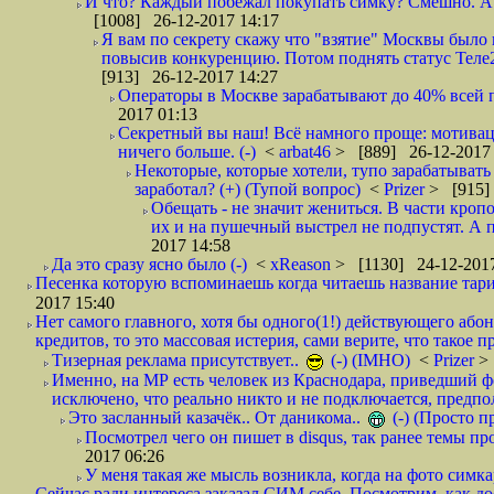
И что? Каждый побежал покупать симку? Смешно. А вт
[1008] 26-12-2017 14:17
Я вам по секрету скажу что "взятие" Москвы было 
повысив конкуренцию. Потом поднять статус Теле2 
[913] 26-12-2017 14:27
Операторы в Москве зарабатывают до 40% всей пр
2017 01:13
Секретный вы наш! Всё намного проще: мотиваци
ничего больше. (-)
<
arbat46
> [889] 26-12-2017 
Некоторые, которые хотели, тупо зарабатывать 
заработал? (+) (Тупой вопрос)
<
Prizer
> [915]
Обещать - не значит жениться. В части кропо
их и на пушечный выстрел не подпустят. А п
2017 14:58
Да это сразу ясно было (-)
<
xReason
> [1130] 24-12-2017
Песенка которую вспоминаешь когда читаешь название тар
2017 15:40
Нет самого главного, хотя бы одного(1!) действующего абон
кредитов, то это массовая истерия, сами верите, что такое п
Тизерная реклама присутствует..
(-) (IMHO)
<
Prizer
>
Именно, на МР есть человек из Краснодара, приведший ф
исключено, что реально никто и не подключается, предпол
Это засланный казачёк.. От даникома..
(-) (Просто 
Посмотрел чего он пишет в disqus, так ранее темы пр
2017 06:26
У меня такая же мысль возникла, когда на фото симкар
Сейчас ради интереса заказал СИМ себе. Посмотрим, как д