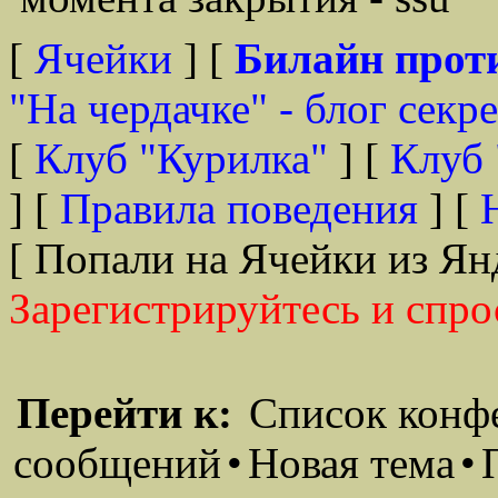
[
Ячейки
] [
Билайн прот
"На чердачке" - блог секр
[
Клуб "Курилка"
] [
Клуб 
] [
Правила поведения
] [
[ Попали на Ячейки из Ян
Зарегистрируйтесь и спро
Перейти к:
Список конф
сообщений
•
Новая тема
•