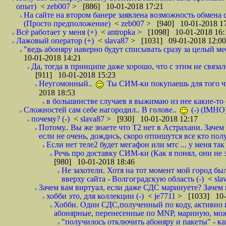
опыт)
<
zeb007
> [886] 10-01-2018 17:21
На сайте на втором банере заявлена возможность обмена 
(Просто предположение)
<
zeb007
> [940] 10-01-2018 1
Всё работает у меня (+)
<
antropka
> [1098] 10-01-2018 16:
Лажовый оператор (+)
<
slava87
> [1031] 09-01-2018 12:00
"ведь абоняру наверно будут списывать сразу за целый мес
10-01-2018 14:21
Да, тогда в принципе даже хорошо, что с этим не связал
[911] 10-01-2018 15:23
Неугомонный..
Ты СИМ-ки покупаешь для того ч
2018 18:53
в большинстве случаев я выжимаю из нее какие-то со
Сложностей сам себе нагородил.. В голове..
(-) (IMHO
почему? (-)
<
slava87
> [930] 10-01-2018 12:17
Потому.. Вы же знаете что Т2 нет в Астрахани. Зачем
если не очень, дождись, скоро отпишутся все кто полу
Если нет теле2 будет мегафон или мтс ... у меня так 
Речь про доставку СИМ-ки (Как я понял, они не з
[980] 10-01-2018 18:46
Не захотели. Хотя на тот момент мой город бы
вверху сайта - Волгоградскую область (-)
<
sla
Зачем вам виртуал, если даже СДС маринуете? Зачем 
хобби это, для коллекции (-)
<
je7711
> [1033] 10-
Хобби. Один СДС,полученный по коду, активно и
абонярные, перенесенные по MNP, мариную, може
"получилось отключить абоняру и пакеты" - как