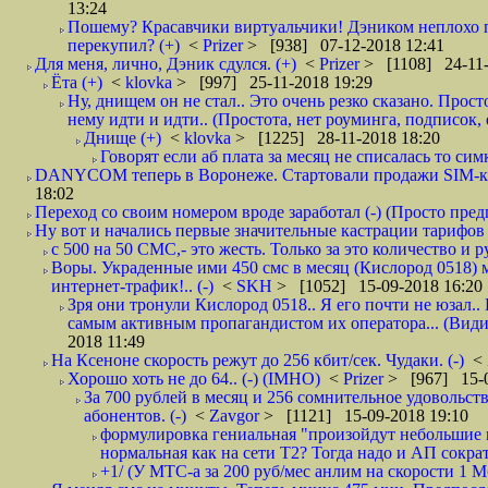
13:24
Пошему? Красавчики виртуальчики! Дэником неплохо п
перекупил? (+)
<
Prizer
> [938] 07-12-2018 12:41
Для меня, лично, Дэник сдулся. (+)
<
Prizer
> [1108] 24-11-
Ёта (+)
<
klovka
> [997] 25-11-2018 19:29
Ну, днищем он не стал.. Это очень резко сказано. Прос
нему идти и идти.. (Простота, нет роуминга, подписок
Днище (+)
<
klovka
> [1225] 28-11-2018 18:20
Говорят если аб плата за месяц не списалась то симк
DANYCOM теперь в Воронеже. Стартовали продажи SIM-карт
18:02
Переход со своим номером вроде заработал (-) (Просто пре
Ну вот и начались первые значительные кастрации тарифов 
с 500 на 50 СМС,- это жесть. Только за это количество и ру
Воры. Украденные ими 450 смс в месяц (Кислород 0518) 
интернет-трафик!.. (-)
<
SKH
> [1052] 15-09-2018 16:20
Зря они тронули Кислород 0518.. Я его почти не юзал.. 
самым активным пропагандистом их оператора... (Видим
2018 11:49
На Ксеноне скорость режут до 256 кбит/сек. Чудаки. (-)
<
Хорошо хоть не до 64.. (-) (IMHO)
<
Prizer
> [967] 15-0
За 700 рублей в месяц и 256 сомнительное удовольст
абонентов. (-)
<
Zavgor
> [1121] 15-09-2018 19:10
формулировка гениальная "произойдут небольшие из
нормальная как на сети Т2? Тогда надо и АП сократ
+1/ (У МТС-а за 200 руб/мес анлим на скорости 1 Мб