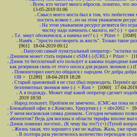
Всем, кто читает много вбросов, понятно, что люб
13-05-2019 01:06
Смысл моего моста был в том, что любителям х
постить всякое г...но на этом уважаемом ресурсе.
На этом уважаемом ресурсе резвятся без огр
чистку надо начинать с малого, не? (-)
<
qac
Т.е. замут обозначился, а намека нет? (-)
<
Prizer
> [1049]
Намёк - "просто поговорить за жисть". Только такие ра
[961] 18-04-2019 09:12
Danycom самый пунктуальный оператор:- "остатки па
Дэником может стать первым с еSIM (-)
(
URL
) <
Prizer
> [11
Дэник тп бесплатный кто пользует и каковы подводные кам
как резервная связь от этого опсоса для редких звонков (-) (
Помониторил инет,по общался с народом. От добра добра 
ОВ
> [1289] 18-04-2019 18:28
Старый оранжевый я не стал (бы) переводить. Перевёл а
безлимитных звонков мне (-)
<
Rust
> [1060] 17-04-2019
А я подожду.. Может ещё какой оператор сделает подо
2019 18:50
Народ пользует. Проблем не замечено.. (СМС-ки пока не п
Ближайший офис в с.Киясово, Удмуртия (-)
<
nbv2002
> [9
У меня московская симка дэником.. Сегодня нечаянно позво
абонентов? Ведь для москвы и области тврифы вполне выго
Дэник поменял логотип.. (К чему бы это?) (+) (Тупой вопро
Жизнь такая, что хорошего уже не ждёшь. Жаль, уже привы
В полтора раза увеличилось количество переходов со