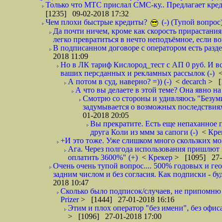
Только что МТС прислал СМС-ку.. Предлагает кре
[1235] 09-02-2018 17:32
Чем плохи быстрые кредиты?
(-) (Тупой вопрос
Да почти ничем, кроме как скорость прирастани
легко превратиться в нечто неподъёмное, если вов
В подписанном договоре с оператором есть разде
2018 11:09
Но в ЛК тариф Кислород_тест с АП 0 руб. И вс
ваших персданных и рекламных рассылок (-)
А потом в суд, наверно? =)) (-)
<
decarch
> [
А что вы делаете в этой теме? Она явно на д
Смотрю со стороны и удивляюсь "Безумию
задумывается о возможных последствия
01-2018 20:05
Вы прекратите. Есть еще непаханное 
друга Коли из ммм за сапоги (-)
<
Кре
+И это тоже. Уже слишком много скользких мо
Ага. Через полгода использования пришлют п
оплатить 3600%" (+)
<
Крекер
> [1095] 27-
Очень очень тупой вопрос.... 500% годовых и ге
задним числом и без согласия. Как подписки - бу
2018 10:47
Сколько было подписок/случаев, не припомню 
Prizer
> [1444] 27-01-2018 16:16
Этим и плох оператор "без имени", без офиса
> [1096] 27-01-2018 17:00