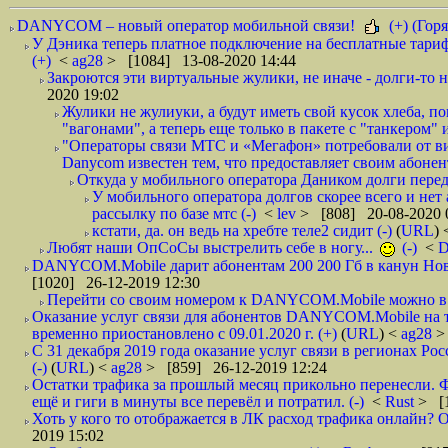
DANYCOM – новый оператор мобильной связи!
(+) (Горя
У Дэника теперь платное подключение на бесплатные тариф
(+)
<
ag28
> [1084] 13-08-2020 14:44
Закроются эти виртуальные жулики, не иначе - долги-то не
2020 19:02
Жулики не жулиуки, а будут иметь свой кусок хлеба, 
"вагонами", а теперь еще только в пакете с "танкером" и
"Операторы связи МТС и «Мегафон» потребовали от вир
Danycom известен тем, что предоставляет своим абонент
Откуда у мобильного оператора Даником долги перед
У мобильного оператора долгов скорее всего и нет
рассылку по базе мтс (-)
<
lev
> [808] 20-08-2020 
кстати, да. он ведь на хребте теле2 сидит (-)
(
URL
)
Любят наши ОпСоСы выстрелить себе в ногу...
(-)
<
DANYCOM.Mobile дарит абонентам 200 200 Гб в канун Нового
[1020] 26-12-2019 12:30
Перейти со своим номером к DANYCOM.Mobile можно в 5
Оказание услуг связи для абонентов DANYCOM.Mobile на 
временно приостановлено с 09.01.2020 г. (+)
(
URL
) <
ag28
>
С 31 декабря 2019 года оказание услуг связи в регионах Рос
(-)
(
URL
) <
ag28
> [859] 26-12-2019 12:24
Остатки трафика за прошлый месяц прикольно перенесли. Ф
ещё и гиги в минуты все перевёл и потратил. (-)
<
Rust
> [
Хоть у кого то отображается в ЛК расход трафика онлайн? О
2019 15:02