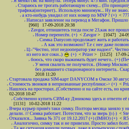
Я менял смс на минуты. Теперь минус 475 мин. Предпослед
Стараюсь не трогать работающую схему... (По принципу
трафика(интернет).. Использую минимум... Ну не знаю..
а кто-нибудь увидил от них номер по MNP ? (+)
<
77
Написал заявление на перевод в Мегафон. Пришло 
[960] 17-09-2018 20:38
Zavgor, отпишитесь тогда после 23,как все прошло
Номер перенесён. (+)
<
Zavgor
> [1047] 24-09
Симка Danycom продолжает жить и работать 
А как это возможно? Т.е с нее даже позвон
Ц:-"Честно, этот недооператор уже надоел". Честно
из него все соки..)
(+)
<
Prizer
> [1125] 17-09-2
боюсь, что скоро выжимать будет нечего.. (+) (Пе
У меня свалить не получится.. (Номер Московс
без домашнего стационарного интернета.. Ск
2018 11:20
Стартовала продажа SIM-карт DANYCOM в Омске 30 августа 
Стоимость звонков в непризнанные республики:-> (+)
<
Pri
Нашлось на просторах..(Собственно и на сайте есть, но криво. А наро
02-2018 10:47
Собственно купить СИМ-ку Дэникома здесь и отвезти её в
[1131] 10-02-2018 11:22
Вчера курьер привёз таки симку. Полтора месяца заняло у н
делали. /// Симка работает. Потестим, что за зверь )) (-)
<
St
Отказался... Заявка № 371 от 19.12.2017 (+) (IMHO) (+)
<
R
Аналогично, симку так и не привезли. Просто забил болт. 
Та же ситуация кинули первых, даже в курьерскую службу