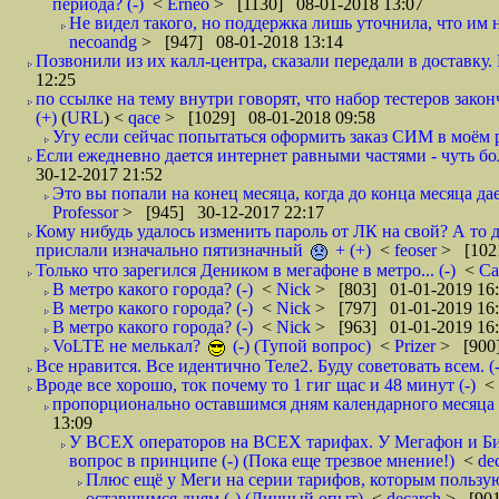
периода? (-)
<
Erneo
> [1130] 08-01-2018 13:07
Не видел такого, но поддержка лишь уточнила, что им 
necoandg
> [947] 08-01-2018 13:14
Позвонили из их калл-центра, сказали передали в доставку. И
12:25
по ссылке на тему внутри говорят, что набор тестеров зак
(+)
(
URL
) <
qace
> [1029] 08-01-2018 09:58
Угу если сейчас попытаться оформить заказ СИМ в моём р
Если ежедневно дается интернет равными частями - чуть боле
30-12-2017 21:52
Это вы попали на конец месяца, когда до конца месяца дае
Professor
> [945] 30-12-2017 22:17
Кому нибудь удалось изменить пароль от ЛК на свой? А то 
прислали изначально пятизначный
+ (+)
<
feoser
> [102
Только что зарегился Деником в мегафоне в метро... (-)
<
С
В метро какого города? (-)
<
Nick
> [803] 01-01-2019 16
В метро какого города? (-)
<
Nick
> [797] 01-01-2019 16
В метро какого города? (-)
<
Nick
> [963] 01-01-2019 16
VoLTE не мелькал?
(-) (Тупой вопрос)
<
Prizer
> [900]
Все нравится. Все идентично Теле2. Буду советовать всем. (-
Вроде все хорошо, ток почему то 1 гиг щас и 48 минут (-)
<
пропорционально оставшимся дням календарного месяца в
13:09
У ВСЕХ операторов на ВСЕХ тарифах. У Мегафон и Би 
вопрос в принципе (-) (Пока еще трезвое мнение!)
<
de
Плюс ещё у Меги на серии тарифов, которым пользую
оставшимся дням (-) (Личный опыт)
<
decarch
> [901