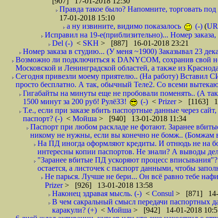
[907] 17-01-2018 12:30
Правда такое было? Напомните, торговать под
17-01-2018 15:10
а ну извините, видимо показалось
(-)
(
UR
Исправил на 19-е(приблизительно)... Номер заказа, 
Del (-)
<
SKH
> [887] 16-01-2018 23:21
Номер заказа в студию... (У меня ~1900) Заказывал 23 дека
Возможно ли подключиться к DANYCOM, сохранив свой номе
Московской и Ленинградской областей, а также из Краснода
Сегодня привезли моему приятелю.. (На работу) Вставил СИ
просто бесплатно. А так, обычный Теле2. Со всеми вытек
Гигабайты на минуты еще не пробовали поменять.. (А та
1500 минут за 200 руб! РулёЗЗ!
(-)
<
Prizer
> [1163] 1
Т.е., если при заказе вбить паспортные данные через сай
паспорт? (-)
<
Мойша
> [940] 13-01-2018 11:34
Паспорт при любом раскладе не фотают. Заранее вбит
никому не нужны, если вы конечно не бомж.. (Бомжам в
На ПД иногда оформляют кредиты. И отнюдь не на б
интересны копии паспортов. Не знали? А выводы дела
"Заранее вбитые ПД ускоряют процесс вписывания"?
остается, а листочек с паспорт данными, чтобы заполн
Не парься. Лучше не бери... Он всё равно тебе нафи
Prizer
> [926] 13-01-2018 13:58
Наконец здравая мысль. (-)
<
Consul
> [871] 14-
В чем сакральный смысл передачи паспортных да
каракули? (+)
<
Мойша
> [942] 14-01-2018 10:5