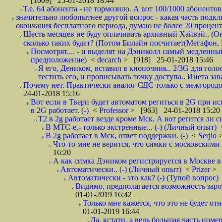
[1009] 25-01-2018 18:44
Т.е. 64 абонента - не тормозило. А вот 100/1000 абонентов
значительно любопытнее другой вопрос - какая часть подк
окончания бесплатного периода, думаю не более 20 проценто
Шесть месяцев не буду оплачивать архивный Хайвэй.. (Он 
сколько таких будет? (Потом Билайн посчитает(Мегафон, 
Посмотрят.... - и выделят на Дэниколл самый медленный
предположение)
<
decarch
> [918] 25-01-2018 15:46
Я его, Деником, вставил в кнопочник.. 2/3G для голо
тестить его, и прописывать точку доступа.. Инета зава
Почему нет. Практически аналог СДС только с межгородом.
24-01-2018 15:16
Вот если в Твери будет автоматом региться в 2G при ис
в 2G работает. (-)
<
Professor
> [963] 24-01-2018 15:20
T2 в 2g работает везде кроме Мск. А вот регится ли с
В МТС-е,- только экстренные... (-) (Личный опыт)
В 2g работает в Мск, ответ поддержки. (-)
<
Serjio
Что-то мне не верится, что симки с московскими 
16:20
А как симка Дэником регистрируется в Москве в 
Автоматически.. (-) (Личный опыт)
<
Prizer
> 
Автоматически - это как? (-) (Тупой вопрос)
Видимо, предполагается возможность зароу
01-01-2019 16:42
Только мне кажется, что это не будет о
01-01-2019 16:44
Да, кстати, а ведь большая часть номер