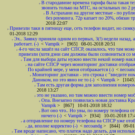
В стародавние времена тарифа была такая те
звонить только на МТС, на остальных по 2 руб
В Астрахани на другие местные - по рубл
без роуминга. 72р капает по 20%, обязан т
2018 22:07
Привезли таки в пятницу еще, сеть телефон видит, но симку
01-2018 12:29
Эх.. Заявку приняли одним из первых, 3(!) недели назад, 
работает. (-)
<
Vampik
> [965] 08-01-2018 20:51
4-го числа зашёл на сайт СПСР, оказалось, что там мож
привезли (хотя дэни сам должны были созвониться со мн
Там для выбора даты нужно ввести некий номер накла
на сайте СПСР через мониторинг доставки отображ
По крайней мере, у меня отображается (-)
<
necoan
Мониторинг доставки - это строка с "введите но
Даником, но это явно не то (-)
<
Vampik
> [1045]
Там есть другая форма для заполнения номером 
2018 13:27
это не указано, но там можно ввести номер моб
Опа. Внезапно появилась новая доставка Кра
Vampik
> [867] 10-01-2018 18:32
Вот оно что.. Но увы, по номеру телефона о
ничего (-)
<
Vampik
> [934] 10-01-2018 17:
а отправление по номеру телефона на СПСР уже отоб
да, вполне корректно (-)
<
necoandg
> [844] 09-01
Там вроде написано, что платеж надо делать, для использ