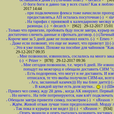
О боги боги и давно так у всех стало? Как я люблю 
2017 14:44
при подключении флекса тоже начислили пропорц
предоставлять,а АП осталась посуточная (-)
<
sl
На тарифах с привязкой к календарному месяцу 
разницы. (-)
<
decarch
> [962] 29-12-2017 15:01
Только что привезли, пробовать буду после завтра, курьер н
достаточно сличить данные и сфоткать договор. (-) (Личный 
Короче мне за 5 дней даже не позвонил никто. (-)
<
Erneo
>
Даже если позвонят, это еще не значит, что привезут ))) (-)
Это я уже понял. Похоже на пособие для чайников "Как о
29-12-2017 09:35
Мне позвонили, извинились, сослались на много заказ
(-)
<
Prizer
> [878] 29-12-2017 09:36
Мне сегодня позвонили, т.е. через 6 дней. Не изв
попадут на межгород и обещали доставить СИМ "где
Есть подозрения, что могут и не доставить. И взят
отписался, те что якобы получили СИМ-ки, всего 
Ага, засланный казачек))) Ну вы блин даете)) (-
В каждой шутке есть доля шутки..
(-) (Ш
Привез чел симку, жду 2й день , когда АК ивируют. Первый р
Но ничего.. На тебе потренеруются, нам влёт подключать б
Обещали завтра привезти симку, посмотрим (-)
<
xReason
>
Ждём. Живой отзыв лучше тонн предположений. Морду ли
Так пока и курьера я не видел ))) (-)
<
xReason
> [934] 
Опять звонили и опять пытались назначить доставку. 