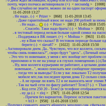
6 дней ждал активации, курьер или кто еще накосячил с от
почту, через полчаса активировали (+)
<
necoandg
> [1008]
Вы случайно не знаете, можно ли на один паспорт оформи
11-01-2018 13:27
Не надо.. (-)
<
Prizer
> [868] 11-01-2018 13:45
Даже гарантийный взнос не надо 200 рублей за июнь?
Не надо...
(-)
<
Prizer
> [881] 11-01-2018 15:05
Спасибо. Таки надо брать! (-)
<
Мойша
> [835] 
в тестовый период нельзя больше одной симки на паспор
Поддержка в ВК пишет. (+)
<
Мойша
> [963] 11-01-
ну я Вам что сказал? В тестовом периоде больше одн
берите (-)
<
slava87
> [1022] 11-01-2018 15:50
Активировали днем. Да.. Чувствую, что все коллеги, соска
чтобы связь появилась?", скоро будут "здесь".. (Личный опыт
Это что то новенькое, у меня с мтс вообще нет проблем с
припомню и то не на улице а в глухих помещениях (-) (
Ну, мои коллеги курьерами не работают, а целыми днями
новенькое...", можно поискать мое сообщение примерно 
тогда что за выводы? Если у вас локально Т2 получше
мобиле мтс,так последнее время дома Т2 сильно слива
А не проще ли взять Т2 и не выносить мозг этими
Так на чьей сети по факту работает? Теле2? (-)
<
Tha
Код сети 250 20 - Теле2 (в телефоне отображается
ну да (-)
<
zloj
> [787] 11-01-2018 12:54
Причем без вариантов. Перенос остатков пакетов
<
b13
> [958] 11-01-2018 13:03
Получил симкарту, анкету абонента заполнял сам, сфоткали 