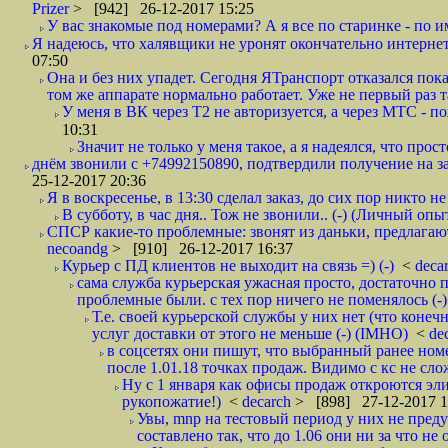
Prizer
> [942] 26-12-2017 15:25
У вас знакомые под номерами? А я все по старинке - по 
Я надеюсь, что халявщики не уронят окончательно интернет 
07:50
Она и без них упадет. Сегодня ЯТранспорт отказался пока
том же аппарате нормально работает. Уже не первый раз т
У меня в ВК через Т2 не авторизуется, а через МТС - 
10:31
Значит не только у меня такое, а я надеялся, что просто
днём звонили с +74992150890, подтвердили получение на зав
25-12-2017 20:36
Я в воскресенье, в 13:30 сделал заказ, до сих пор никто н
В субботу, в час дня.. Тож не звонили.. (-) (Личный опы
СПСР какие-то проблемные: звонят из даньки, предлагают 
necoandg
> [910] 26-12-2017 16:37
Курьер с ПД клиентов не выходит на связь =) (-)
<
deca
сама служба курьерская ужасная просто, достаточно п
проблемные были. с тех пор ничего не поменялось (-)
Т.е. своей курьерской службы у них нет (что коне
услуг доставки от этого не меньше (-) (IMHO)
<
de
в соцсетях они пишут, что выбранный ранее ном
после 1.01.18 точках продаж. Видимо с кс не сло
Ну с 1 января как офисы продаж откроются эли
рукопожатие!)
<
decarch
> [898] 27-12-2017 1
Увы, mnp на тестовый период у них не преду
составлено так, что до 1.06 они ни за что не 