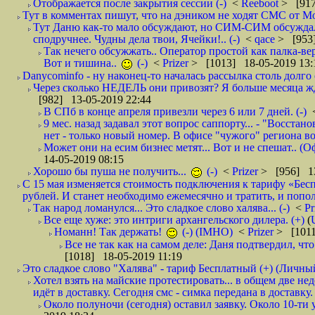
Отображается после закрытия сессии (-)
<
Reeboot
> [917
Тут в комментах пишут, что на дэником не ходят СМС от Мо
Тут Даню как-то мало обсуждают, но СИМ-СИМ обсуждали 
сподручнее. Чудны дела твои, Ячейки!.. (-)
<
qace
> [953]
Так нечего обсужжать.. Оператор простой как палка-верё
Вот и тишина..
(-)
<
Prizer
> [1013] 18-05-2019 13:
Danycominfo - ну наконец-то началась рассылка столь дол
Через сколько НЕДЕЛЬ они привозят? Я больше месяца жду,
[982] 13-05-2019 22:44
В СПб в конце апреля привезли через 6 или 7 дней. (-)
9 мес. назад задавал этот вопрос саппорту... - "Восст
нет - только новый номер. В офисе "чужого" региона во
Может они на есим бизнес метят... Вот и не спешат.. (О
14-05-2019 08:15
Хорошо бы пуша не получить...
(-)
<
Prizer
> [956] 13
С 15 мая изменяется стоимость подключения к тарифу «Бесп
рублей. И станет необходимо ежемесячно и тратить, и попол
Так народ ломанулся... Это сладкое слово халява... (-)
<
Pr
Все еще хуже: это интриги архангельского дилера. (+)
(
Номанн! Так держать!
(-) (IMHO)
<
Prizer
> [1011
Все не так как на самом деле: Даня подтвердил, чт
[1018] 18-05-2019 11:19
Это сладкое слово "Халява" - тариф Бесплатный (+) (Личны
Хотел взять на майские протестировать... в общем две не
идёт в доставку. Сегодня смс - симка передана в доставку.
Около полуночи (сегодня) оставил заявку. Около 10-ти у