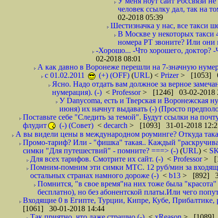
У меня ноут сайт Россвязи не
человек ссылку дал, так на то
02-2018 05:39
Шестизначка у нас, все такси ш
В Москве у некоторых такси 
номера РТ звоните? Или они в
-Хорошо... -Что хорошего, доктор? -
02-2018 08:01
А как давно в Воронеже перешли на 7-значную нумер
с 01.02.2011
(+) (OFF)
(
URL
) <
Prizer
> [1053] 0
Ясно. Надо отдать вам должное за верное замечан
нумерация). (-)
<
Professor
> [1246] 03-02-2018 
У Danycoma, есть и Тверская и Воронежская ну
июня) их начнут выдавать (-) (Просто предпол
Поставьте себе "Следить за темой". Будут ссылки на почт
флудит
(-) (Совет)
<
decarch
> [1093] 31-01-2018 12:2
А вы видели цены в международном роуминге? Откуда такая
Промо-тариф? Или - "фишка" такая.. Каждый "раскручивае
симки "Для путешествий" - помните? ===> (-)
(
URL
) <
S
Для всех тарифов. Смотрите их сайт. (-)
<
Professor
> [
Помним-помним эти симки МТС. 12 руб/мин за входящие и
остальных странах намного дороже (-)
<
b13
> [892] 3
Помнится, "в свое время"на них тоже была "красота
бесплатно), но без абонентской платы.Или чего попут
Входящие 0 в Египте, Турции, Кипре, Кубе, Прибалтике, р
[1061] 30-01-2018 14:44
Так приятно, что даже страшно (-)
<
xReason
> [1089] 