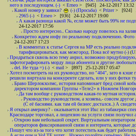
него в последующем. (-)
<
Erneo
> [945] 24-12-2017 13:32
Какой номер у заявки?
(-) (Просьба)
<
Prizer
> [924] 2
2965 (-)
<
Erneo
> [936] 24-12-2017 19:00
А какая разница какой №, если может быть 99% не подп
24-12-2017 17:56
Просто интересно.. Сколько народу повелось на халяв
Конкретно ждем инфу по реальному подключению. Фото симо
24-12-2017 17:23
В комментах к статье Сергея на МР есть реально подкл
тарифицироваться, как межгород. Пока всё мутно (-)
(
U
Продраться сквозь всю тему анрил, возможно продублирую,
зафотографировать морду лица абонента и другие любопытн
del. Не туда =) (-)
<
mail
> [897] 25-12-2017 05:47
Хотел посмотреть на их руководство, но "404", зато в кэше
решили виртуала на конкуренте сделать, или у них фотки т
Браво Шерлокхолмс, история напоминает бред сивой кобы
директором компании Группы «Теле2» в Нижнем Новгород
Да там вообще с руководством какая-то мутная история.
Руководство руководством, а хозяева,- совсем другое
(С её баснями. как там ей бизнес достался..) А свидет
Я открыл америку? - оказывается этот Икс из табакерки спе
Краснодаре торговал, а лицензию на услуги связи получил а
Открою вам небольшой секрет. Виртуальным оператором с
операторов фиксированной связи и интернета, которые до 
Пишут что из-за того что хотят потестить как будет работать
А если еще и VoLTE хотят... Нужно подойти серьёзно. Не то 