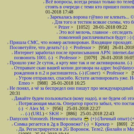
Всё вопросы, всегда решал только по телеф
стоять в очереди с теми кто пришел попол
01-2018 17:48
Зарекалась ворона г@вно не клевать... ©
Для того и тестим всякие схемы, что б
<
Prizer
> [1052] 28-01-2018 09:22
Это всё мелочь, главное - отследит
поколений расплачиваться будут :-) (
Пришла СМС, что номер активирован. Входящие проходят. И
Посоветуйте, что делать? (-)
<
Professor
> [958] 26-01-2018
Интернет заработал после прописывания APN: internet.da
позвонить 1001. (-)
<
Professor
> [1079] 26-01-2018 16:0
Прошло уже 2е суток, а крту мне так и не активировали. (-)
Отправьте скан вашей копии договора на адрес bo@danyc
рождения в п.2 и распишитесь. (-) (Совет)
<
Professor
> [
Утром отправлял, спасибо. Кстати активировать уже. Но 
Erneo
> [988] 26-01-2018 16:25
Не понял, а чё за беспредел они пишут про международный 
20:31
Давайте будем пользоваться (кому надо), и не будем об этом
Потрясающая мысль. Оператор просто забыл, что постави
(-)
<
Alex M.
> [956] 25-01-2018 22:27
. (-)
(
URL
) <
SKH
> [886] 25-01-2018 22:43
Danycom Voronezh. Немного опыта
(+) (Личный опыт) (+
Симка регается в 2g в Воронеже? (-)
<
Крекер
> [869] 25
Да. Регистрируется в 2G Воронеж. Теле2. (Билайн и Мег