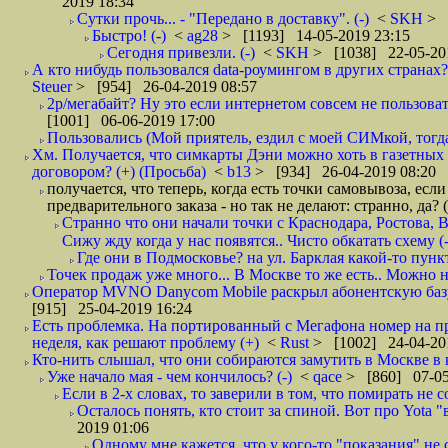
2019 18:34
Сутки прочь... - "Передано в доставку". (-)
<
SKH
> 
Быстро! (-)
<
ag28
> [1193] 14-05-2019 23:15
Сегодня привезли. (-)
<
SKH
> [1038] 22-05-20
А кто нибудь пользовался data-роумингом в других странах?
Steuer
> [954] 26-04-2019 08:57
2р/мегабайт? Ну это если интернетом совсем не пользовать
[1001] 06-06-2019 17:00
Пользовались (Мой приятель, ездил с моей СИМкой, тогд
Хм. Получается, что симкарты Дэни можно хоть в газетных к
договором? (+) (Просьба)
<
b13
> [934] 26-04-2019 08:20
получается, что теперь, когда есть точки самовывоза, есл
предварительного заказа - но так не делают: странно, да? 
Странно что они начали точки с Краснодара, Ростова,
Сижу жду когда у нас появятся.. Чисто обкатать схему (-
Где они в Подмосковье? на ул. Барклая какой-то пункт
Точек продаж уже много... В Москве то же есть.. Можно на
Оператор MVNO Danycom Mobile раскрыл абонентскую базу.
[915] 25-04-2019 16:24
Есть проблемка. На портированный с Мегафона номер на при
неделя, как решают проблему (+)
<
Rust
> [1002] 24-04-20
Кто-нить слышал, что они собираются замутить в Москве в к
Уже начало мая - чем кончилось? (-)
<
qace
> [860] 07-05
Если в 2-х словах, то заверили в том, что помирать не с
Осталось понять, кто стоит за спиной. Вот про Yota "
2019 01:06
Одному мне кажется, что у кого-то "показания" не с