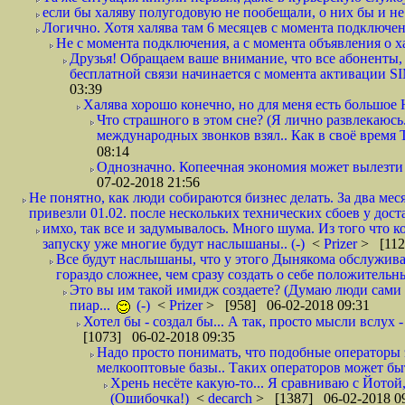
если бы халяву полугодовую не пообещали, о них бы и не
Логично. Хотя халява там 6 месяцев с момента подключени
Не с момента подключения, а с момента объявления о хал
Друзья! Обращаем ваше внимание, что все абоненты, 
бесплатной связи начинается с момента активации 
03:39
Халява хорошо конечно, но для меня есть большое 
Что страшного в этом сне? (Я лично развлекаюсь.
международных звонков взял.. Как в своё время
08:14
Однозначно. Копеечная экономия может вылезти
07-02-2018 21:56
Не понятно, как люди собираются бизнес делать. За два мес
привезли 01.02. после нескольких технических сбоев у дост
имхо, так все и задумывалось. Много шума. Из того что к
запуску уже многие будут наслышаны.. (-)
<
Prizer
> [112
Все будут наслышаны, что у этого Дынякома обслужива
гораздо сложнее, чем сразу создать о себе положительн
Это вы им такой имидж создаете? (Думаю люди сами оп
пиар...
(-)
<
Prizer
> [958] 06-02-2018 09:31
Хотел бы - создал бы... А так, просто мысли вслух 
[1073] 06-02-2018 09:35
Надо просто понимать, что подобные операторы 
мелкооптовые базы.. Таких операторов может быт
Хрень несёте какую-то... Я сравниваю с Йотой
(Ошибочка!)
<
decarch
> [1387] 06-02-2018 0