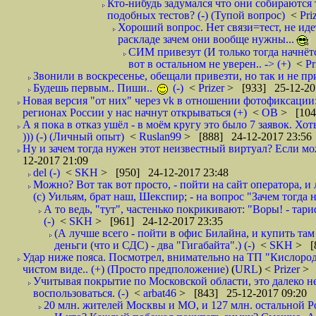
Кто-нибудь задумался что они собираются
подобных тестов? (-) (Тупой вопрос)
<
Pri
Хороший вопрос. Нет связи=тест, не идет
раскладе зачем они вообще нужны...
СИМ привезут (И только тогда начнётся
вот в остальном не уверен.. -> (+)
<
Pr
Звонили в воскресенье, обещали привезти, но так и не при
Будешь первым.. Пиши..
(-)
<
Prizer
> [933] 25-12-20
Новая версия "от них" через vk в отношении фотофиксаци
регионах России у нас начнут открываться (+)
<
ОВ
> [104
А я пока в отказ ушёл - в моём кругу это было 7 заявок. Х
))) (-) (Личный опыт)
<
Ruslan99
> [888] 24-12-2017 23:56
Ну и зачем тогда нужен этот неизвестный виртуал? Если м
12-2017 21:09
del (-)
<
SKH
> [950] 24-12-2017 23:48
Можно? Вот так вот просто, - пойти на сайт оператора, и л
(с) Уильям, брат наш, Шекспир; - на вопрос "Зачем тогда 
А то ведь, "тут", частенько покрикивают: "Воры! - тариф-
(-)
<
SKH
> [961] 24-12-2017 23:35
(А лучше всего - пойти в офис Билайна, и купить там 
деньги (что и СДС) - два "Гигабайта".) (-)
<
SKH
> [
Удар ниже пояса. Посмотрел, внимательно на ТП "Кислород"
чистом виде.. (+) (Просто предположение)
(
URL
) <
Prizer
> 
Учитывая покрытие по Московской области, это далеко н
воспользоваться. (-)
<
arbat46
> [843] 25-12-2017 09:20
20 млн. жителей Москвы и МО, и 127 млн. остальной Рос