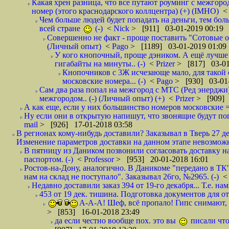
Какая хрен разница, что все путают роуминг с межгор
номер (этого краснодарского коллцентра) (+) (IMHO)
Чем больше людей будет попадать на деньги, тем бо
всей стране
(-)
<
Nick
> [911] 03-01-2019 00:19
Совершенно не факт - проще поставить "Сотовые опе
(Личный опыт)
<
Pago
> [1189] 03-01-2019 01:09
У кого кнопочный, проще дэником. А ещё лучше 
гигабайты на минуты.. (-)
<
Prizer
> [817] 03-01
Кнопочников с 3Ж исчезающе мало, для такой 
московские номера... (-)
<
Pago
> [930] 03-01-
Сам два раза попал на межгород с МТС (Ред энерджи) 
межгородом.. (-) (Личный опыт) (+)
<
Prizer
> [909] 
А как еще, если у них большинство номеров московские =
Ну если они в открытую напишут, что звонящие будут поп
mail
> [926] 17-01-2018 03:58
В регионах кому-нибудь доставили? Заказывал в Тверь 27 де
Изменение параметров доставки на данном этапе невозможн
В пятницу из Даником позвонили согласовать доставку н
паспортом. (-)
<
Professor
> [953] 20-01-2018 16:01
Ростов-на-Дону, аналогично. В Даникоме "передано в ТК"
нам на склад не поступало". Заказывал 26го, №2965. (-)
Недавно доставили заказ 394 от 19-го декабря... Т.е. нам
453 от 19 дек. тишина. Подготовка документов для от
А-А-А! Шеф, всё пропало! Гипс снимают, к
> [853] 16-01-2018 23:49
да если честно вообще пох. это вы
писали что