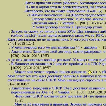
Вчера привезли симку (Москва). Активировалось п
2G ни в одной сети не регистрируется, ни автом
Интересно, что на симке нарисовано 3G/4G. (-)
СИМ-ки московские... (-) (Просто предположе
Определенно московские. В Москве звонок н
(Личный опыт)
<
Vampik
> [901] 31-01-201
У меня договор вообще в Краснодар уехал...
За всех не скажу, но лично у меня 50/50. Два варианта л
(сейчас TELE2). Если тариф останется таких же, то 10Гб. 
Карту доставили, но не активна пока. У кого есть советы к
24-01-2018 12:41
У меня вечером того же дня заработала (-)
<
antropka
> [9
Аналогично. Заполнил свой договор, сфотографировал, 
[930] 24-01-2018 12:53
А до них дозвониться вообще реально? 20 минут никто трубк
В Даником дозванивался 2 раза без проблем, и в СПСР дозв
[1022] 23-01-2018 16:57
Может они меня в черный список добавили
(-)
<
xR
Мой совет тем кто ждет доставку, звоните в Даником и узн
отслеживание на сайте СПСР. Мою накладную сбросили в п
01-2018 09:24
Аналогично, передали в СПСР 10-го, доставку назначили н
переназначили на 30-е. (-)
<
Vampik
> [1038] 23-01-2018
Через сайт СПСР поставил дату доставки 24 - не привезл
10:25
Мне на 23 назначили и привезли. Звонки не проходят 