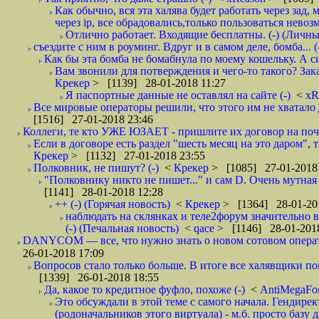
Как обычно, вся эта халява будет работать через зад
через ip, все обрадовались,только пользоваться нево
Отлично работает. Входящие бесплатны. (-) (Личн
съездите с ним в роуминг. Вдруг и в самом деле, бомба... (
Как бы эта бомба не бомабнула по моему кошельку. А си
Вам звонили для потверждения и чего-то такого? Зака
Крекер
> [1139] 28-01-2018 11:27
Я паспортные данные не оставлял на сайте (-)
<
xR
Все мировые операторы решили, что этого им не хватало 
[1516] 27-01-2018 23:46
Коллеги, те кто УЖЕ ЮЗАЕТ - пришлите их договор на почту
Если в договоре есть раздел "шесть месяц на это даром", т
Крекер
> [1132] 27-01-2018 23:55
Полковник, не пишут? (-)
<
Крекер
> [1085] 27-01-2018
"Полковнику никто не пишет..." и сам D. Очень мутная
[1141] 28-01-2018 12:28
++ (-) (Горячая новость)
<
Крекер
> [1364] 28-01-20
наблюдать на склянках и теле2форум значительно в
(-) (Печальная новость)
<
qace
> [1146] 28-01-2018
DANYCOM — все, что нужно знать о новом сотовом опера
26-01-2018 17:09
Вопросов стало только больше. В итоге все халявщики по
[1339] 26-01-2018 18:55
Да, какое то кредитное фуфло, похоже (-)
<
AntiMegaF
Это обсуждали в этой теме с самого начала. Гендире
(родоначальников этого виртуала) - м.б. просто базу 