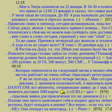
12:18
Мне в Тверь назначили на 22 января. В 18-30 я позво
что привез (в 12:00 23 января) и сказал, что симки раз
У меня такая же ситуация. До НГ 4 раза назначали доставк
роуминге, конечно я сбросил звонок. (-)
<
xReason
> [972
Привезли симку в пятницу, сегодня активировали, пока все 
Сейчас ржал, звонок с московского прямого номера... Это С
технического сбоя мы не можем вам сообщить срок доставки
мне слово в слово сегодня, странный у них там "сбой" (-)
То же самое. Причем в четвертый раз звонили и техниче
А куда если не секрет везут? Я тоже с 20 декабря жду. (-)
В Ростов-на-Дону, т.е. эти 280км уже можно было бы пеш
Поясните откуда столько хайпа по этому деникому?Тинькоф
оператор должен быть реальный а не виртуальный (-)
<
And
200 руб/мес за 10 Гб, 500 минут, 500 СМС... У Тинькофф не
09:16
Которые переносятся на следующий месяц и можно обмен
местах работает не очень сейчас сбрасывает регистрацию
У же не полгода, а всего четыре месяца... Мне сегод
реклама, 2. минимум пользователей, и максимум шума.
DANYCOM: все абоненты, отправившие заявку до 1 мая, пол
момента доставки SIM-карты
(-)
(
URL
) <
qace
> [976] 1
серьезная заявка для привлечения тех же дачников (( (-)
<
Похоже они просто развлекают себя и кидают других любител
региона, будут попадать в роумиг? Все верно - если тот, кто вам звони 
НЕт. Они попадут на межгород.. (-)
<
Prizer
> [876] 17-0