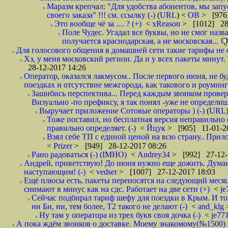
Маразм крепчал: "Для удобства абонентов, мы запу
своего заказа" !!! см. ссылку (-)
(
URL
) <
ОВ
> [976
Это вообще чё за .... ? (+)
<
xReason
> [1012] 28
Поле Чудес. Угадал все буквы, но не смог наз
получается краснодарская, а не московская...
Для голосового общения в домашней сети такие тарифы не о
Хз, у меня московский регион. Да и у всех пакеты минут. 
28-12-2017 14:26
Оператор, оказался лакмусом.. После первого июня, не бу
поездках и отсутствие межгорода, как такового и роуминга.
Зашибись перспектива... Перед каждым звонком проверят
Визуально -по префиксу, я так понял -уже не определи
Выручает приложение Сотовые операторы ) (-)
(
URL
Тоже поставил, но бесплатная версия неправильно
правильно определяет. (-)
<
Йцук
> [905] 11-01-2
Взял себе ТП с единой ценой на всю страну.. При
<
Prizer
> [949] 28-12-2017 08:26
Рано радоваться (-) (IMHO)
<
Andrey34
> [992] 27-12-
Андрей, приветствую! До июня нужно еще дожить. Думаю 
наступающим! (-)
<
vedser
> [1007] 27-12-2017 18:03
Ещё плюсы есть, пакеты переносятся на следующий месяц 
снимают в минус как на сдс. Работает на две сети (+)
<
j
Сейчас подбирал тариф шефу для поездки в Крым. И то
ни Би, ни, тем более, Т2 такого не делают (-)
<
and_klg
Ну там у оператора из трех букв своя дочка (-)
<
je77
А пока ждём звонков о доставке. Моему знакомому(№1500) поз