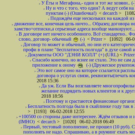
У Ёты и Мегафона,- один и тот же хозяин.. (-
Ну и что с того, что один? А ведут себя 
пунктам (-) (Ошибочка!)
<
decarch
> [1082
Подождём еще нескольких на каждой из 
движение все, конечная цель ничто... Образец договора н
хамство=отписки,а серьезные адреса вообще манкируют...
В договоре нет ничего особенного. Всё стандартно.. Фот
слово, договор- обычный
(-)
<
Prizer
> [1092] 06-0
Договор то может и обычный, но они его категоричес
профи в плане "бесплатность полгода" в духе самой 
Документы ООО "ДЭНИ КОЛЛ" (+)
(
URL
) <
Prize
Спасибо конечно, но яснее не стало. Это не сам
приложение к оному
(-) (Дружеское рукопож
Это вот самое оно на которое ссылается распл
договора о услугах связи, реквизиты(печать ко
2018 15:36
Да уж. Если Вы возглавляете многопрофиль
желание подрядить новых клиентов и к други
2018 18:56
Поэтому и срастаются финансовые организа
Бесплатность полгода была в скайлинке году так в
> [1193] 06-02-2018 12:55
+100500 со стороны даже интереснее. Ждём отзывов и и
(IMHO)
<
decarch
> [1020] 06-02-2018 06:49
Первый, тестовый пополнение, не прошел (10 руб). Сд
пополнять не надо. Спрашиваю, а в роуминг ехать мо