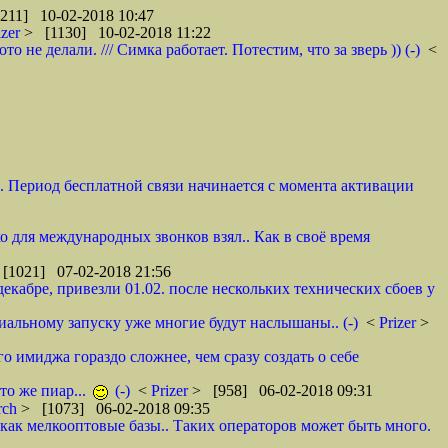
211] 10-02-2018 10:47
izer
> [1130] 10-02-2018 11:22
не делали. /// Симка работает. Потестим, что за зверь )) (-)
<
и. Период бесплатной связи начинается с момента активации
ко для международных звонков взял.. Как в своё время
[1021] 07-02-2018 21:56
декабре, привезли 01.02. после нескольких технических сбоев у
циальному запуску уже многие будут наслышаны.. (-)
<
Prizer
>
о имиджа гораздо сложнее, чем сразу создать о себе
то же пиар...
(-)
<
Prizer
> [958] 06-02-2018 09:31
rch
> [1073] 06-02-2018 09:35
как мелкооптовые базы.. Таких операторов может быть много.