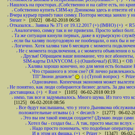
Нашлось на просторах..(Собственно и на сайте есть, но криво. А наро
Собственно купить СИМ-ку Дэникома здесь и отвезти её в
Вчера курьер привёз таки симку. Полтора месяца заняло у них
Steuer
> [1022] 08-02-2018 06:58
Отказался... Заявка № 371 от 19.12.2017 (+) (IMHO) (+)
<
R
Аналогично, симку так и не привезли. Просто забил болт. 
Та же ситуация кинули первых, даже в курьерскую службу
если бы халяву полугодовую не пообещали, о них бы и не
Логично. Хотя халява там 6 месяцев с момента подключени
Не с момента подключения, а с момента объявления о хал
Друзья! Обращаем ваше внимание, что все абоненты, 
SIM-карты DANYCOM. (-) (Ошибочка!)
(
URL
) <
ОВ
Халява хорошо конечно, но для меня есть большое 
Что страшного в этом сне? (Я лично развлекаюсь.
ТП"Звони дешевле"
(-) (Тупой вопрос)
<
Priz
Однозначно. Копеечная экономия может вылезти
Не понятно, как люди собираются бизнес делать. За два мес
доставщика. (+)
<
Rust
> [1105] 06-02-2018 00:19
имхо, так все и задумывалось. Много шума. Из того что к
[1125] 06-02-2018 08:56
Все будут наслышаны, что у этого Дынякома обслуживан
положительные отзывы (-)
<
decarch
> [1277] 06-02-20
Это вы им такой имидж создаете? (Думаю люди сами оп
Хотел бы - создал бы... А так, просто мысли вслух 
Надо просто понимать, что подобные операторы 
И в этом их фишка. (+)
<
Prizer
> [1347] 06-02-2