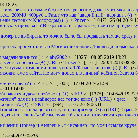
19 18:23
 Получается это самое бюджетное решение, даже турсимки позади.
ся... 200Мб=400руб... Разве что как "аварийный" вариант.. (-)
а еще тестовым Кислородом) (+)
<
Prizer
> [1047] 26-04-2019 1
иосках продавать? Всё равано не заработает, пока не приедет ку
и номер не выбирать, то можно было бы продавать там же сразу и б
 Воронеж пропустили, до Москвы не дошли. Дошли до подмосковь
 выдачи значится (-)
<
nbv2002
> [1025] 08-05-2019 13:23
 месте спросить.. (+)
(
URL
) <
Prizer
> [1161] 26-04-2019 08:48
 Услугами компании пользуются 120 тыс клиентов. (-)
(
URL
) <
ходит смс с сайта. Не могу попасть в личный кабинет. Завтра б
онце апреля? (-)
<
b13
> [1008] 17-04-2019 21:59
-2019 14:06
обираются и даже наоборот ). (+)
<
b13
> [1375] 10-05-2019 22:
всплыл" для не инсайдеров все тот же кокс (+)
(
URL
) <
qace
> [9
ходятся?.. (+)
<
SKH
> [994] 13-05-2019 00:11
ой вброс - это чаще всего туфта, например => (-)
(
URL
) <
qace
>
дить по "говно"-сайтам, лучше бы к ним относиться критически и
аничений Призер и Андрей34. "Инсайдер" по моей ссылке круче их
 18-04-2019 08:35