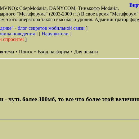
Вир
зи (MVNO): СберМобайл, DANYCOM, Тинькофф Мобайл,
арного "Мегафорума" (2003-2009 гг.) В свое время "Мегафорум"
этого оператора такого высокого уровня. Администратор фору
дачке" - блог секретов мобильной связи
]
авила поведения
] [
Нарушители
]
и спросите!
]
я тема
•
Поиск
•
Вход на форум
•
Для печати
- чуть более 300мб, то все что более этой величины