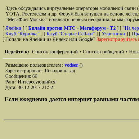
Здесь обсуждались виртуальные операторы мобильной свя
YOTA, Ростелеком и др. Форум был запущен на основе легенд
"МегаФон-Москва" и являлся первым неофициальным форумом 
[
Ячейки
] [
Билайн против МТС - Мегафорум - T2
]
[
"На чер
[
Клуб "Курилка"
] [
Клуб "Старые Сell-ки"
] [
Участники
] [
Пр
[ Попали на Ячейки из Яндекс или Google?
Зарегистрируйтесь 
Перейти к:
Список конференций
•
Список сообщений
•
Нова
Размещено пользователем :
vedser
()
Зарегистрирован: 16 годов назад
Сообщения: 66
Ранг: Интересующийся
Дата: 30-12-2017 21:52
Если ежедневно дается интернет равными частями 