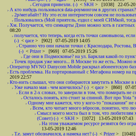
Сегодня привезли. (-)
<
SKH
> [1038] 22-05-20
А кто нибудь пользовался data-роумингом в других странах?
2р/мегабайт? Ну это если интернетом совсем не пользовать
Пользовались (Мой приятель, ездил с моей СИМкой, тогд
Хм. Получается, что симкарты Дэни можно хоть в газетных к
08:20
получается, что теперь, когда есть точки самовывоза, есл
(-)
<
qace
> [902] 07-05-2019 14:05
Странно что они начали точки с Краснодара, Ростова,
(-)
<
Prizer
> [969] 07-05-2019 15:26
Где они в Подмосковье? на ул. Барклая какой-то пункт
Точек продаж уже много... В Москве то же есть.. Можно на
Оператор MVNO Danycom Mobile раскрыл абонентскую базу.
Есть проблемка. На портированный с Мегафона номер на при
2019 22:57
Кто-нить слышал, что они собираются замутить в Москве в к
Уже начало мая - чем кончилось? (-)
<
qace
> [860] 07-05
Если в 2-х словах, то заверили в том, что помирать не с
Осталось понять, кто стоит за спиной. Вот про Yota "
Одному мне кажется, что у кого-то "показания" не с
Всем, кто читает много вбросов, понятно, что люб
Смысл моего моста был в том, что любителям хо
(Совет) (-)
<
SKH
> [1072] 13-05-2019 07:43
На этом уважаемом ресурсе резвятся без огр
13-05-2019 12:46
Т.е. замут обозначился, а намека нет? (-)
<
Prizer
> [1048]