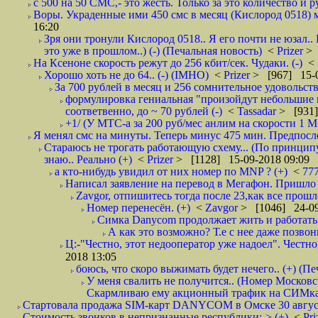
с 500 на 50 СМС,- это жесть. Только за это количество и ру
Воры. Украденные ими 450 смс в месяц (Кислород 0518) м
16:20
Зря они тронули Кислород 0518.. Я его почти не юзал..
это уже в прошлом..) (-) (Печальная новость)
<
Prizer
> 
На Ксеноне скорость режут до 256 кбит/сек. Чудаки. (-)
<
Хорошо хоть не до 64.. (-) (IMHO)
<
Prizer
> [967] 15-0
За 700 рублей в месяц и 256 сомнительное удовольств
формулировка гениальная "произойдут небольшие из
соответвенно, до ~ 70 рублей (-)
<
Tassadar
> [931]
+1/ (У МТС-а за 200 руб/мес анлим на скорости 1 Мб
Я менял смс на минуты. Теперь минус 475 мин. Предпослед
Стараюсь не трогать работающую схему... (По принципу
знаю.. Реально (+)
<
Prizer
> [1128] 15-09-2018 09:09
а кто-нибудь увидил от них номер по MNP ? (+)
<
77
Написал заявление на перевод в Мегафон. Пришло 
Zavgor, отпишитесь тогда после 23,как все прошло
Номер перенесён. (+)
<
Zavgor
> [1046] 24-09
Симка Danycom продолжает жить и работать 
А как это возможно? Т.е с нее даже позвон
Ц:-"Честно, этот недооператор уже надоел". Честно
2018 13:05
боюсь, что скоро выжимать будет нечего.. (+) (Пе
У меня свалить не получится.. (Номер Московс
Скармливаю ему акционный трафик на СИМках
Стартовала продажа SIM-карт DANYCOM в Омске 30 августа 
Стоимость звонков в непризнанные республики:-> (+)
<
Pri