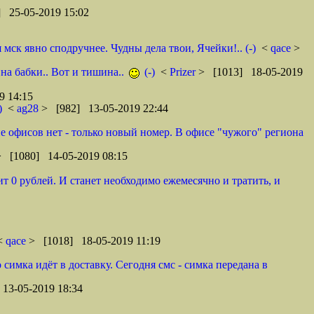
 25-05-2019 15:02
ск явно сподручнее. Чудны дела твои, Ячейки!.. (-)
<
qace
>
 на бабки.. Вот и тишина..
(-)
<
Prizer
> [1013] 18-05-2019
9 14:15
)
<
ag28
> [982] 13-05-2019 22:44
оне офисов нет - только новый номер. В офисе "чужого" региона
> [1080] 14-05-2019 08:15
т 0 рублей. И станет необходимо ежемесячно и тратить, и
 <
qace
> [1018] 18-05-2019 11:19
 симка идёт в доставку. Сегодня смс - симка передана в
13-05-2019 18:34