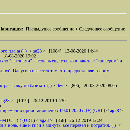
Навигация:
Предыдущее сообщение
•
Следующее сообщение
ого плана (+)
<
ag28
> [1084] 13-08-2020 14:44
 18-08-2020 19:02
ло "вагонами", а теперь еще только в пакете с "танкером" и
 руб. Danycom известен тем, что предоставляет своим
 рассылку по базе мтс (-)
<
lev
> [806] 20-08-2020 08:05
<
ag28
> [1019] 26-12-2019 12:30
5
ременно приостановлено с 09.01.2020 г. (+)
(
URL
) <
ag28
>
 «МТС». (-)
(
URL
) <
ag28
> [858] 26-12-2019 12:24
в ноль, ещё и гиги в минуты все перевёл и потратил. (-)
<