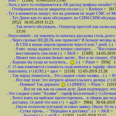
Rust
> [1288] 05-06-2019 23:40
Хоть у кого то отображается в ЛК расход трафика онлайн? О
Отображается после закрытия сессии (-)
<
Reeboot
> [917
Тут в комментах пишут, что на дэником не ходят СМС от Мо
Тут Даню как-то мало обсуждают, но СИМ-СИМ обсуждали е
[952] 18-05-2019 11:23
Так нечего обсужжать.. Оператор простой как палка-верё
13:16
Danycominfo - ну наконец-то началась рассылка столь дол
Через сколько НЕДЕЛЬ они привозят? Я больше месяца жду,
В СПб в конце апреля привезли через 6 или 7 дней. (-)
9 мес. назад задавал этот вопрос саппорту... - "Восст
восстановить сим низя (-)
<
SKH
> [1309] 14-05-2019 
Может они на есим бизнес метят... Вот и не спешат.. (О
Хорошо бы пуша не получить...
(-)
<
Prizer
> [956] 13
С 15 мая изменяется стоимость подключения к тарифу «Бесп
пополнять. (+)
(
URL
) <
qace
> [1118] 12-05-2019 21:28
Так народ ломанулся... Это сладкое слово халява... (-)
<
Pr
Все еще хуже: это интриги архангельского дилера. (+)
(
Номанн! Так держать!
(-) (IMHO)
<
Prizer
> [1011
Все не так как на самом деле: Даня подтвердил, чт
Это сладкое слово "Халява" - тариф Бесплатный (+) (Личны
Хотел взять на майские протестировать... в общем две нед
доставку. 14 дней что они (+)
<
ag28
> [984] 30-04-2019 
Около полуночи (сегодня) оставил заявку. Около 10-ти у
Сутки прочь... - "Передано в доставку". (-)
<
SKH
> 
Быстро! (-)
<
ag28
> [1193] 14-05-2019 23:15