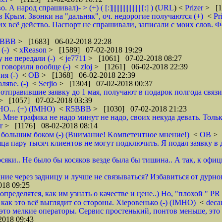
д спрашивал)- > (+) ( [:]||||||||||||||||||||[:] )
(
URL
) <
Prizer
> [1
 Крым. Звонки на "дальняк", оч. недорогие получаются (+)
<
Pr
 всё действо. Паспорт не спрашивали, записали с моих слов. Фото 
5BBB
> [1683] 06-02-2018 22:28
(-)
<
xReason
> [1589] 07-02-2018 19:29
 не передали (-)
<
je7711
> [1061] 07-02-2018 08:27
 говорили вообще (-)
<
zloj
> [1261] 06-02-2018 22:39
я (-)
<
ОВ
> [1368] 06-02-2018 22:39
яве. (-)
<
Serjio
> [1304] 07-02-2018 00:37
отправившие заявку до 1 мая, получают в подарок полгода связ
> [1057] 07-02-2018 03:39
НО... (+) (IMHO)
<
R5BBB
> [1030] 07-02-2018 21:23
 Мне трафика не надо минут не надо, своих некуда девать. Толь
er
> [1176] 08-02-2018 08:14
 большим боком (-) (Внимание! Kомпетентное мнение!)
<
ОВ
> 
яца пару тысяч клиентов не могут подключить. Я подал заявку в 
осяки.. Не было бы косяков везде была бы тишина.. А так, к офи
ие через задницу и лучше не связываться? Избавиться от дурног
18 09:25
ределятся, как им узнать о качестве и цене..) Но, "плохой " PR 
- как это всё выглядит со стороны. Хieровенько (-) (IMHO)
<
deca
это мелкие операторы. Сервис простенький, понтов меньше, это 
018 09:43