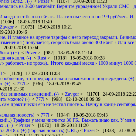
гаю Теле2... (-)
<
Prizer
> [1167] 18-09-2018 11:23
енялись на 3600 мегабайт. Верните украденное! Украли СМС - доб
 И когда тест был и сейчас.. Платил им честно по 199 руб/мес..
[1006] 18-09-2018 11:49
Zavgor
> [1073] 15-09-2018 10:21
9-2018 10:46
ие. И главное на другие тарифы с него переход закрыли. Видимо
менения ) получается, скорость была около 300 кбит ? Или все 
 20-09-2018 15:04
ит/с) (+)
<
Prizer
> [982] 18-09-2018 11:14
няя капля. (-)
<
Rust
> [1018] 15-09-2018 00:28
:- работает,- не трожь).. Итого каждый месяц:- 1000 минут 100
7l
> [1128] 17-09-2018 11:03
сообщение, что предварительно возможность подтверждена. (+)
. (+)
<
777l
> [936] 18-09-2018 09:45
-2018 21:30
без видимых изменений. (-)
<
Zavgor
> [1170] 24-09-2018 22:2
ить можно? (-)
<
777l
> [998] 02-10-2018 09:39
, сам практически его не тестил плотно.. Начну в конце сентября
чальная новость)
<
777l
> [1044] 18-09-2018 09:43
кий..) Трафика у меня числится 30 ГБ.. Выжать знаю как. У меня
.. (+)
<
Prizer
> [1070] 18-09-2018 11:20
2018 г. (+) (Горячая новость)
(
URL
) <
Prizer
> [1338] 31-08-20
zer
> [1125] 11-02-2018 10:12