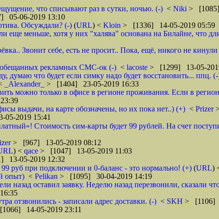
щущение, что списывают раз в сутки, ночью. (-)
<
Niki
> [1085]
] 05-06-2019 13:10
тива. Обсуждали? (-)
(
URL
) <
Kloin
> [1336] 14-05-2019 05:59
ще меньше, хотя у них "халява" основана на Билайне, что для м
вка.. Звонит себе, есть не просит.. Пока, ещё, никого не кинули
го обещанных рекламных СМС-ок (-)
<
lacoste
> [1299] 13-05-201
 думаю что будет если симку надо будет восстановить... ппц. (-
<
_Alexander_
> [1404] 23-05-2019 16:33
ановить можно только в офисе в регионе проживания. Если в реги
23:39
фисы выдачи, на карте обозначены, но их пока нет..) (+)
<
Prizer
-05-2019 15:41
латный»! Стоимость сим-карты будет 99 рублей. На счет поступи
izer
> [967] 13-05-2019 08:12
URL
) <
qace
> [1047] 13-05-2019 11:03
] 13-05-2019 12:32
о 99 руб при подключении и 0-баланс - это нормально! (+)
(
URL
)
й опыт)
<
Pelikan
> [1095] 30-04-2019 14:19
ели назад оставил заявку. Неделю назад перезвонили, сказали что
16:35
тра отзвонились - записали адрес доставки. (-)
<
SKH
> [1106] 
[1066] 14-05-2019 23:11