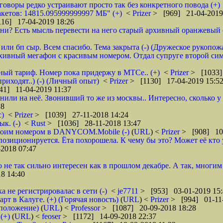
зговоры редко устраивают просто так без конкретного повода (+)
кетов: 14815.095999999997 МБ" (+)
<
Prizer
> [969] 21-04-2019
16] 17-04-2019 18:26
и? Есть мысль перевести на него старый архивный оранжевый от 
или бп сыр. Всем спасибо. Тема закрыта (-) (Дружеское рукопож
рхивный мегафон с красивым номером. Отдал супруге второй сим
бный тариф. Номер пока придержу в МТСе.. (+)
<
Prizer
> [1033]
риходят..) (-) (Личный опыт)
<
Prizer
> [1130] 17-04-2019 15:5
41] 11-04-2019 11:37
нили на неё. Звонивший то же из москвы.. Интересно, сколько 
18
с)
<
Prizer
> [1039] 27-11-2018 14:24
к. (-)
<
Rust
> [1036] 28-11-2018 13:47
 своим номером в DANYCOM.Mobile (-)
(
URL
) <
Prizer
> [908] 10-
зиционируется. Ёта похорошела. К чему бы это? Может её кто 
2018 07:47
о не так сильно интересен как в прошлом декабре. А так, многим
8 14:40
а не регистрировалас в сети (-)
<
je7711
> [953] 03-01-2019 15:
 в Калуге. (+) (Горячая новость)
(
URL
) <
Prizer
> [994] 01-11-
дположение)
(
URL
) <
Professor
> [1087] 20-09-2018 18:28
(+)
(
URL
) <
feoser
> [1172] 14-09-2018 22:37