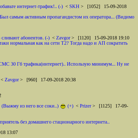
авьте интернет-трафик!.. (-)
<
SKH
> [1052] 15-09-2018
 И. Был самым активным пропагандистом их оператора... (Видимо
 сливают абонентов. (-)
<
Zavgor
> [1120] 15-09-2018 19:10
таки нормальная как на сети Т2? Тогда надо и АП сократить
0 СМС 30 Гб трафика(интернет).. Использую минимум... Ну не
<
Zavgor
> [960] 17-09-2018 20:38
2
. (Выжму из него все соки..)
(+)
<
Prizer
> [1125] 17-09-
 приятель без домашнего стационарного интернета..
18 13:07