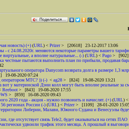
Поделиться…
чая новость) (+)
(
URL
) <
Prizer
> [20618] 23-12-2017 13:06
 - с 24.08.2020г. меняются некоторые параметры вашего тарифн
 виртуальные, а вполне натуральные... (-)
(
URL
) <
Pago
> [902]
ока честные пытаются выполнить план по прибыли, продавая барах
42
туального оператора Danycom возврата долга в размере 1,3 млрд
] 19-08-2020 07:24
 оператором МТС? )) (-)
<
ag28
> [824] 19-08-2020 13:21
а вот у материнской Дэни колл могут быть вполне реальные за смс
 <
Reeboot
> [843] 19-08-2020 17:55
DWS
> [859] 16-08-2020 09:43
 2020 года - акция - нужно позвонить и начислят. (+)
(
URL
) 
6 регионах России (-)
(
URL
) <
Prizer
> [1109] 28-01-2020 15:0
рритории Либерии, Малави, Южного Судана и Венесуэлы будет в
ии, где отсутствует связь Tele2, будет оказываться на сетях ПАО
ктически удвоили трафик этого месяца. А прошлый я выговорил 