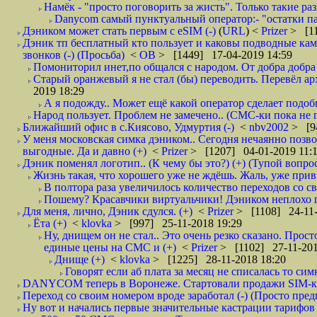
Намёк - "просто поговорить за жисть". Только такие ра
Danycom самый пунктуальный оператор:- "остатки па
Дэником может стать первым с еSIM (-)
(
URL
) <
Prizer
> [11
Дэник тп бесплатный кто пользует и каковы подводные камн
звонков (-) (Просьба)
<
ОВ
> [1449] 17-04-2019 14:59
Помониторил инет,по общался с народом. От добра добра 
Старый оранжевый я не стал (бы) переводить. Перевёл а
2019 18:29
А я подожду.. Может ещё какой оператор сделает подо
Народ пользует. Проблем не замечено.. (СМС-ки пока не п
Ближайший офис в с.Киясово, Удмуртия (-)
<
nbv2002
> [9
У меня московская симка дэником.. Сегодня нечаянно позво
выгодные. Да и давно (+)
<
Prizer
> [1207] 04-01-2019 11:
Дэник поменял логотип.. (К чему бы это?) (+) (Тупой вопро
Жизнь такая, что хорошего уже не ждёшь. Жаль, уже привы
В полтора раза увеличилось количество переходов со
Пошему? Красавчики виртуальчики! Дэником неплохо по
Для меня, лично, Дэник сдулся. (+)
<
Prizer
> [1108] 24-11-
Ёта (+)
<
klovka
> [997] 25-11-2018 19:29
Ну, днищем он не стал.. Это очень резко сказано. Прост
единые цены на СМС и (+)
<
Prizer
> [1102] 27-11-201
Днище (+)
<
klovka
> [1225] 28-11-2018 18:20
Говорят если аб плата за месяц не списалась то симк
DANYCOM теперь в Воронеже. Стартовали продажи SIM-карт
Переход со своим номером вроде заработал (-) (Просто пре
Ну вот и начались первые значительные кастрации тарифов 