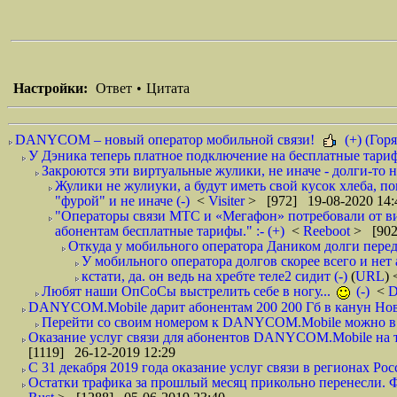
Настройки:
Ответ
•
Цитата
DANYCOM – новый оператор мобильной связи!
(+) (Горя
У Дэника теперь платное подключение на бесплатные тарифы
Закроются эти виртуальные жулики, не иначе - долги-то не
Жулики не жулиуки, а будут иметь свой кусок хлеба, п
"фурой" и не иначе (-)
<
Visiter
> [972] 19-08-2020 14:
"Операторы связи МТС и «Мегафон» потребовали от вир
абонентам бесплатные тарифы." :- (+)
<
Reeboot
> [902
Откуда у мобильного оператора Даником долги перед
У мобильного оператора долгов скорее всего и нет 
кстати, да. он ведь на хребте теле2 сидит (-)
(
URL
)
Любят наши ОпСоСы выстрелить себе в ногу...
(-)
<
DANYCOM.Mobile дарит абонентам 200 200 Гб в канун Нового
Перейти со своим номером к DANYCOM.Mobile можно в 5
Оказание услуг связи для абонентов DANYCOM.Mobile на те
[1119] 26-12-2019 12:29
С 31 декабря 2019 года оказание услуг связи в регионах Росс
Остатки трафика за прошлый месяц прикольно перенесли. Фа