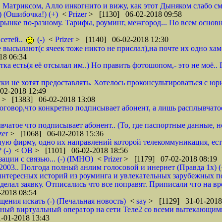
, Матриксом, Алло инкогнито и вижу, как этот Дыняком слабо см
) (Ошибочка!) (+)
<
Prizer
> [1130] 06-02-2018 09:58
на рынке по-разному. Тарифы, роуминг, межгород... По всем основ
сетей..
(-)
<
Prizer
> [1140] 06-02-2018 12:30
не высылают(с ячеек тоже никто не прислал),на почте их одно ха
18 06:34
тка есть(я её отсылал им..) Но править фотошопом,- это не моё.
ки не хотят предоставлять. Хотелось проконсультироваться с юр
02-2018 12:49
r
> [1383] 06-02-2018 13:08
 договор,что конкретно подписывает абонент, а лишь расплывча
вчатое что подписывает абонент.. (То, где паспортные данные, н
zer
> [1068] 06-02-2018 15:36
ую фирму, одно их направлений которой телекоммуникация, ест
 (-)
<
ОВ
> [1101] 06-02-2018 18:56
ции с связью... (-) (IMHO)
<
Prizer
> [1179] 07-02-2018 08:19
 2003.. Полгода полный анлим голосовой и инернет (Правда 1х) (
нтересных историй из роуминга и увлекательных зарубежных пое
делал заявку. Отписались что все поправят. Приписали что на вр
2018 08:54
щения искать (-) (Печальная новость)
<
say
> [1129] 31-01-2018
ычный виртуальный оператор на сети Теле2 со всеми вытекающим
-01-2018 13:43