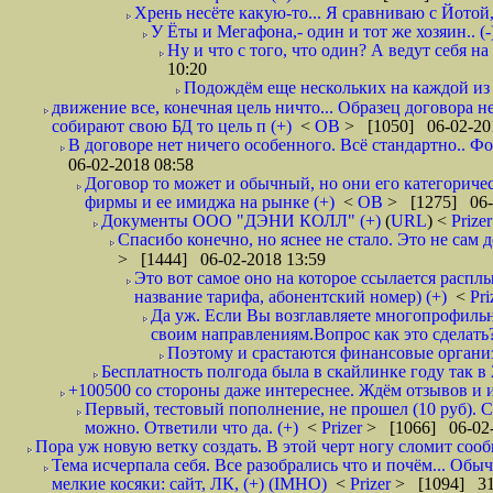
Хрень несёте какую-то... Я сравниваю с Йотой
У Ёты и Мегафона,- один и тот же хозяин.. (-
Ну и что с того, что один? А ведут себя 
10:20
Подождём еще нескольких на каждой из 
движение все, конечная цель ничто... Образец договора 
собирают свою БД то цель п (+)
<
ОВ
> [1050] 06-02-20
В договоре нет ничего особенного. Всё стандартно.. Фо
06-02-2018 08:58
Договор то может и обычный, но они его категоричес
фирмы и ее имиджа на рынке (+)
<
ОВ
> [1275] 06-
Документы ООО "ДЭНИ КОЛЛ" (+)
(
URL
) <
Prize
Спасибо конечно, но яснее не стало. Это не сам
> [1444] 06-02-2018 13:59
Это вот самое оно на которое ссылается расплы
название тарифа, абонентский номер) (+)
<
Pri
Да уж. Если Вы возглавляете многопрофильн
своим направлениям.Вопрос как это сделать?
Поэтому и срастаются финансовые организа
Бесплатность полгода была в скайлинке году так в
+100500 со стороны даже интереснее. Ждём отзывов и и
Первый, тестовый пополнение, не прошел (10 руб). С
можно. Ответили что да. (+)
<
Prizer
> [1066] 06-02-
Пора уж новую ветку создать. В этой черт ногу сломит сооб
Тема исчерпала себя. Все разобрались что и почём... Об
мелкие косяки: сайт, ЛК, (+) (IMHO)
<
Prizer
> [1094] 31