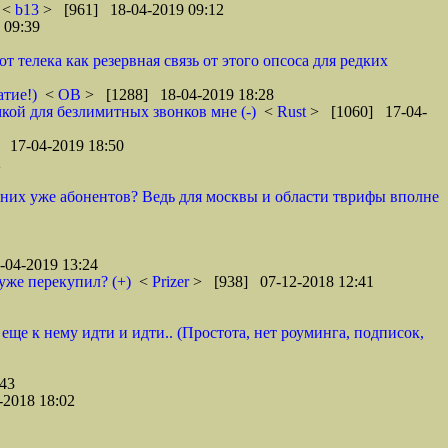
<
b13
> [961] 18-04-2019 09:12
 09:39
телека как резервная связь от этого опсоса для редких
атие!)
<
ОВ
> [1288] 18-04-2019 18:28
кой для безлимитных звонков мне (-)
<
Rust
> [1060] 17-04-
 17-04-2019 18:50
2
у них уже абонентов? Ведь для москвы и области тврифы вполне
04-2019 13:24
уже перекупил? (+)
<
Prizer
> [938] 07-12-2018 12:41
 еще к нему идти и идти.. (Простота, нет роуминга, подписок,
43
2018 18:02