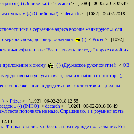
отрится (-) (Ошибочка!)
<
decarch
> [1386] 06-02-2018 09:49
ным пунктам (-) (Ошибочка!)
<
decarch
> [1082] 06-02-2018
мство=отписки,а серьезные адреса вообще манкируют...Если
. Поверь на слово, договор- обычный
(-)
<
Prizer
> [1092]
истами-профи в плане "бесплатность полгода" в духе самой их
тое приложение к оному
(-) (Дружеское рукопожатие!)
<
ОВ
омер договора о услугах связи, реквизиты(печать конторы),
ественное желание подрядить новых клиентов и к другим
+)
<
Prizer
> [1193] 06-02-2018 12:55
здок... (-) (IMHO)
<
decarch
> [1020] 06-02-2018 06:49
емя теста пополнять не надо. Спрашиваю, а в роуминг ехать
 12:13
и.. Фишка в тарифах и бесплатном периоде пользования. Есть