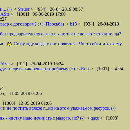
.. (-)
<
Steuer
> [954] 26-04-2019 08:57
<
ASte
> [1001] 06-06-2019 17:00
2:27
рьер с договором? (+) (Просьба)
<
b13
> [934] 26-04-2019
ез предварительного заказа - но так не делают: странно, да?
я..
Сижу жду когда у нас появятся.. Чисто обкатать схему
Prizer
> [912] 25-04-2019 16:24
удет неделя, как решают проблему (+)
<
Rust
> [1001] 24-04-
54
65] 11-05-2019 01:06
 [1060] 13-05-2019 01:06
 не постить всякое г...но на этом уважаемом ресурсе. (-)
 - чистку надо начинать с малого, не? (-)
<
qace
> [1008]