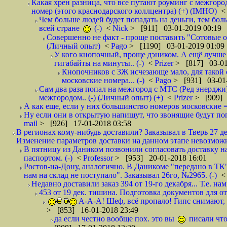
Какая хрен разница, что все путают роуминг с межгор
номер (этого краснодарского коллцентра) (+) (IMHO)
Чем больше людей будет попадать на деньги, тем бо
всей стране
(-)
<
Nick
> [911] 03-01-2019 00:19
Совершенно не факт - проще поставить "Сотовые опе
(Личный опыт)
<
Pago
> [1190] 03-01-2019 01:09
У кого кнопочный, проще дэником. А ещё лучше 
гигабайты на минуты.. (-)
<
Prizer
> [817] 03-01
Кнопочников с 3Ж исчезающе мало, для такой 
московские номера... (-)
<
Pago
> [931] 03-01-
Сам два раза попал на межгород с МТС (Ред энерджи) 
межгородом.. (-) (Личный опыт) (+)
<
Prizer
> [909] 
А как еще, если у них большинство номеров московские =
Ну если они в открытую напишут, что звонящие будут поп
mail
> [926] 17-01-2018 03:58
В регионах кому-нибудь доставили? Заказывал в Тверь 27 де
Изменение параметров доставки на данном этапе невозможн
В пятницу из Даником позвонили согласовать доставку н
паспортом. (-)
<
Professor
> [953] 20-01-2018 16:01
Ростов-на-Дону, аналогично. В Даникоме "передано в ТК"
нам на склад не поступало". Заказывал 26го, №2965. (-)
Недавно доставили заказ 394 от 19-го декабря... Т.е. нам
453 от 19 дек. тишина. Подготовка документов для от
А-А-А! Шеф, всё пропало! Гипс снимают, к
> [853] 16-01-2018 23:49
да если честно вообще пох. это вы
писали что