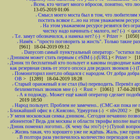
Всем, кто читает много вбросов, понятно, что люб
13-05-2019 01:06
Смысл моего моста был в том, что любителям х
постить всякое г...но на этом уважаемом ресурсе.
На этом уважаемом ресурсе резвятся без огр
чистку надо начинать с малого, не? (-)
<
qac
Т.е. замут обозначился, а намека нет? (-)
<
Prizer
> [1050]
Намёк - "просто поговорить за жисть". Только такие ра
[961] 18-04-2019 09:12
Danycom самый пунктуальный оператор:- "остатки па
Дэником может стать первым с еSIM (-)
(
URL
) <
Prizer
> [11
Дэник тп бесплатный кто пользует и каковы подводные кам
как резервная связь от этого опсоса для редких звонков (-) (
Помониторил инет,по общался с народом. От добра добра 
ОВ
> [1289] 18-04-2019 18:28
Старый оранжевый я не стал (бы) переводить. Перевёл а
безлимитных звонков мне (-)
<
Rust
> [1061] 17-04-2019
А я подожду.. Может ещё какой оператор сделает подо
2019 18:50
Народ пользует. Проблем не замечено.. (СМС-ки пока не п
Ближайший офис в с.Киясово, Удмуртия (-)
<
nbv2002
> [9
У меня московская симка дэником.. Сегодня нечаянно позво
абонентов? Ведь для москвы и области тврифы вполне выго
Дэник поменял логотип.. (К чему бы это?) (+) (Тупой вопро
Жизнь такая, что хорошего уже не ждёшь. Жаль, уже привы
В полтора раза увеличилось количество переходов со