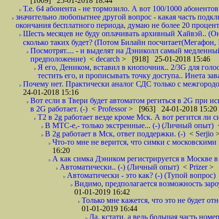
[1009] 25-01-2018 18:44
Т.е. 64 абонента - не тормозило. А вот 100/1000 абонентов
значительно любопытнее другой вопрос - какая часть подк
окончания бесплатного периода, думаю не более 20 проценто
Шесть месяцев не буду оплачивать архивный Хайвэй.. (Он 
сколько таких будет? (Потом Билайн посчитает(Мегафон, 
Посмотрят.... - и выделят на Дэниколл самый медленный
предположение)
<
decarch
> [918] 25-01-2018 15:46
Я его, Деником, вставил в кнопочник.. 2/3G для голо
тестить его, и прописывать точку доступа.. Инета зава
Почему нет. Практически аналог СДС только с межгородом.
24-01-2018 15:16
Вот если в Твери будет автоматом региться в 2G при ис
в 2G работает. (-)
<
Professor
> [963] 24-01-2018 15:20
T2 в 2g работает везде кроме Мск. А вот регится ли с
В МТС-е,- только экстренные... (-) (Личный опыт)
В 2g работает в Мск, ответ поддержки. (-)
<
Serjio
Что-то мне не верится, что симки с московскими 
16:20
А как симка Дэником регистрируется в Москве в 
Автоматически.. (-) (Личный опыт)
<
Prizer
> 
Автоматически - это как? (-) (Тупой вопрос)
Видимо, предполагается возможность зароу
01-01-2019 16:42
Только мне кажется, что это не будет о
01-01-2019 16:44
Да, кстати, а ведь большая часть номер