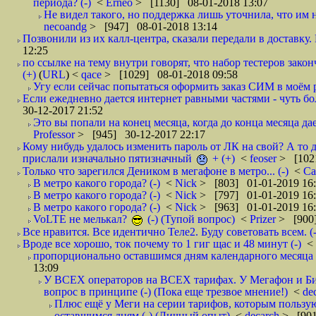
периода? (-)
<
Erneo
> [1130] 08-01-2018 13:07
Не видел такого, но поддержка лишь уточнила, что им 
necoandg
> [947] 08-01-2018 13:14
Позвонили из их калл-центра, сказали передали в доставку. И
12:25
по ссылке на тему внутри говорят, что набор тестеров зак
(+)
(
URL
) <
qace
> [1029] 08-01-2018 09:58
Угу если сейчас попытаться оформить заказ СИМ в моём р
Если ежедневно дается интернет равными частями - чуть боле
30-12-2017 21:52
Это вы попали на конец месяца, когда до конца месяца дае
Professor
> [945] 30-12-2017 22:17
Кому нибудь удалось изменить пароль от ЛК на свой? А то 
прислали изначально пятизначный
+ (+)
<
feoser
> [102
Только что зарегился Деником в мегафоне в метро... (-)
<
С
В метро какого города? (-)
<
Nick
> [803] 01-01-2019 16
В метро какого города? (-)
<
Nick
> [797] 01-01-2019 16
В метро какого города? (-)
<
Nick
> [963] 01-01-2019 16
VoLTE не мелькал?
(-) (Тупой вопрос)
<
Prizer
> [900]
Все нравится. Все идентично Теле2. Буду советовать всем. (-
Вроде все хорошо, ток почему то 1 гиг щас и 48 минут (-)
<
пропорционально оставшимся дням календарного месяца в
13:09
У ВСЕХ операторов на ВСЕХ тарифах. У Мегафон и Би 
вопрос в принципе (-) (Пока еще трезвое мнение!)
<
de
Плюс ещё у Меги на серии тарифов, которым пользую
оставшимся дням (-) (Личный опыт)
<
decarch
> [901