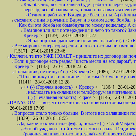
Как обычно, вся эта халява будет работать через зад
через ip, все обрадовались,только пользоваться нево
Отлично работает. Входящие бесплатны. (-) (Личн
съездите с ним в роуминг. Вдруг и в самом деле, бомба... (
Как бы эта бомба не бомабнула по моему кошельку. А си
Вам звонили для потверждения и чего-то такого? Зака
Крекер
> [1139] 28-01-2018 11:27
Я паспортные данные не оставлял на сайте (-)
<
xR
Все мировые операторы решили, что этого им не хватало 
[1517] 27-01-2018 23:46
Коллеги, те кто УЖЕ ЮЗАЕТ - пришлите их договор на почту
Если в договоре есть раздел "шесть месяц на это даром", т
Крекер
> [1133] 27-01-2018 23:55
Полковник, не пишут? (-)
<
Крекер
> [1086] 27-01-2018
"Полковнику никто не пишет..." и сам D. Очень мутная
[1141] 28-01-2018 12:28
++ (-) (Горячая новость)
<
Крекер
> [1364] 28-01-20
наблюдать на склянках и теле2форум значительно в
(-) (Печальная новость)
<
qace
> [1146] 28-01-2018
DANYCOM — все, что нужно знать о новом сотовом опера
26-01-2018 17:09
Вопросов стало только больше. В итоге все халявщики по
[1339] 26-01-2018 18:55
Да, какое то кредитное фуфло, похоже (-)
<
AntiMegaF
Это обсуждали в этой теме с самого начала. Гендире
(родоначальников этого виртуала) - м.б. просто базу 