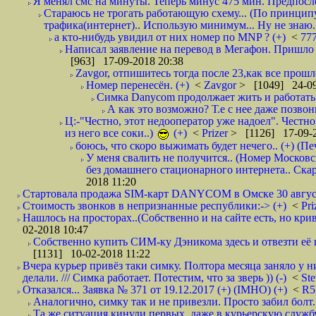
Я менял смс на минуты. Теперь минус 475 мин. Предпослед
Стараюсь не трогать работающую схему... (По принципу
трафика(интернет).. Использую минимум... Ну не знаю..
а кто-нибудь увидил от них номер по MNP ? (+)
<
77
Написал заявление на перевод в Мегафон. Пришло 
[963] 17-09-2018 20:38
Zavgor, отпишитесь тогда после 23,как все прошло
Номер перенесён. (+)
<
Zavgor
> [1049] 24-09
Симка Danycom продолжает жить и работать 
А как это возможно? Т.е с нее даже позвон
Ц:-"Честно, этот недооператор уже надоел". Честно
из него все соки..)
(+)
<
Prizer
> [1126] 17-09-2
боюсь, что скоро выжимать будет нечего.. (+) (Пе
У меня свалить не получится.. (Номер Московс
без домашнего стационарного интернета.. Ск
2018 11:20
Стартовала продажа SIM-карт DANYCOM в Омске 30 августа 
Стоимость звонков в непризнанные республики:-> (+)
<
Pri
Нашлось на просторах..(Собственно и на сайте есть, но криво. А наро
02-2018 10:47
Собственно купить СИМ-ку Дэникома здесь и отвезти её в
[1131] 10-02-2018 11:22
Вчера курьер привёз таки симку. Полтора месяца заняло у н
делали. /// Симка работает. Потестим, что за зверь )) (-)
<
St
Отказался... Заявка № 371 от 19.12.2017 (+) (IMHO) (+)
<
R
Аналогично, симку так и не привезли. Просто забил болт. 
Та же ситуация кинули первых, даже в курьерскую службу