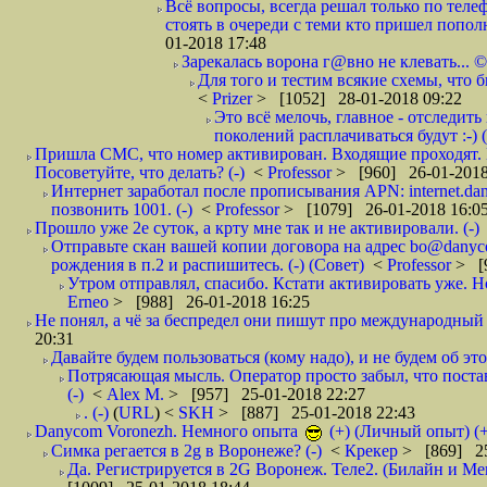
Всё вопросы, всегда решал только по телеф
стоять в очереди с теми кто пришел попол
01-2018 17:48
Зарекалась ворона г@вно не клевать... ©
Для того и тестим всякие схемы, что б
<
Prizer
> [1052] 28-01-2018 09:22
Это всё мелочь, главное - отследит
поколений расплачиваться будут :-) (
Пришла СМС, что номер активирован. Входящие проходят. И
Посоветуйте, что делать? (-)
<
Professor
> [960] 26-01-2018
Интернет заработал после прописывания APN: internet.da
позвонить 1001. (-)
<
Professor
> [1079] 26-01-2018 16:0
Прошло уже 2е суток, а крту мне так и не активировали. (-)
Отправьте скан вашей копии договора на адрес bo@danyc
рождения в п.2 и распишитесь. (-) (Совет)
<
Professor
> [
Утром отправлял, спасибо. Кстати активировать уже. Но 
Erneo
> [988] 26-01-2018 16:25
Не понял, а чё за беспредел они пишут про международный 
20:31
Давайте будем пользоваться (кому надо), и не будем об этом
Потрясающая мысль. Оператор просто забыл, что постави
(-)
<
Alex M.
> [957] 25-01-2018 22:27
. (-)
(
URL
) <
SKH
> [887] 25-01-2018 22:43
Danycom Voronezh. Немного опыта
(+) (Личный опыт) (+
Симка регается в 2g в Воронеже? (-)
<
Крекер
> [869] 25
Да. Регистрируется в 2G Воронеж. Теле2. (Билайн и Мег