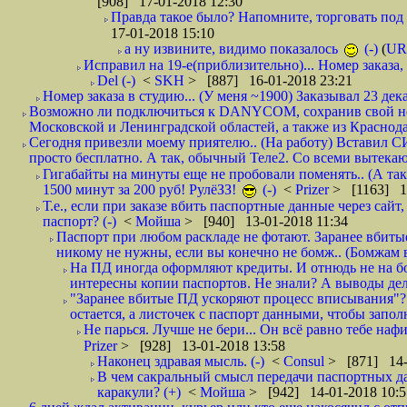
[908] 17-01-2018 12:30
Правда такое было? Напомните, торговать под
17-01-2018 15:10
а ну извините, видимо показалось
(-)
(
UR
Исправил на 19-е(приблизительно)... Номер заказа, 
Del (-)
<
SKH
> [887] 16-01-2018 23:21
Номер заказа в студию... (У меня ~1900) Заказывал 23 дека
Возможно ли подключиться к DANYCOM, сохранив свой номе
Московской и Ленинградской областей, а также из Краснода
Сегодня привезли моему приятелю.. (На работу) Вставил СИ
просто бесплатно. А так, обычный Теле2. Со всеми вытек
Гигабайты на минуты еще не пробовали поменять.. (А та
1500 минут за 200 руб! РулёЗЗ!
(-)
<
Prizer
> [1163] 1
Т.е., если при заказе вбить паспортные данные через сай
паспорт? (-)
<
Мойша
> [940] 13-01-2018 11:34
Паспорт при любом раскладе не фотают. Заранее вбит
никому не нужны, если вы конечно не бомж.. (Бомжам в
На ПД иногда оформляют кредиты. И отнюдь не на б
интересны копии паспортов. Не знали? А выводы дела
"Заранее вбитые ПД ускоряют процесс вписывания"?
остается, а листочек с паспорт данными, чтобы заполн
Не парься. Лучше не бери... Он всё равно тебе нафи
Prizer
> [928] 13-01-2018 13:58
Наконец здравая мысль. (-)
<
Consul
> [871] 14-
В чем сакральный смысл передачи паспортных да
каракули? (+)
<
Мойша
> [942] 14-01-2018 10:5