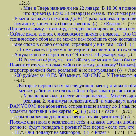
12:18
Мне в Тверь назначили на 22 января. В 18-30 я позво
что привез (в 12:00 23 января) и сказал, что симки раз
У меня такая же ситуация. До НГ 4 раза назначали доставк
роуминге, конечно я сбросил звонок. (-)
<
xReason
> [972
Привезли симку в пятницу, сегодня активировали, пока все 
Сейчас ржал, звонок с московского прямого номера... Это С
технического сбоя мы не можем вам сообщить срок доставки
мне слово в слово сегодня, странный у них там "сбой" (-)
То же самое. Причем в четвертый раз звонили и техниче
А куда если не секрет везут? Я тоже с 20 декабря жду. (-)
В Ростов-на-Дону, т.е. эти 280км уже можно было бы пеш
Поясните откуда столько хайпа по этому деникому?Тинькоф
оператор должен быть реальный а не виртуальный (-)
<
And
200 руб/мес за 10 Гб, 500 минут, 500 СМС... У Тинькофф не
09:16
Которые переносятся на следующий месяц и можно обмен
местах работает не очень сейчас сбрасывает регистрацию
У же не полгода, а всего четыре месяца... Мне сегод
реклама, 2. минимум пользователей, и максимум шума.
DANYCOM: все абоненты, отправившие заявку до 1 мая, пол
момента доставки SIM-карты
(-)
(
URL
) <
qace
> [976] 1
серьезная заявка для привлечения тех же дачников (( (-)
<
Похоже они просто развлекают себя и кидают других любител
региона, будут попадать в роумиг? Все верно - если тот, кто вам звони 
НЕт. Они попадут на межгород.. (-)
<
Prizer
> [877] 17-0