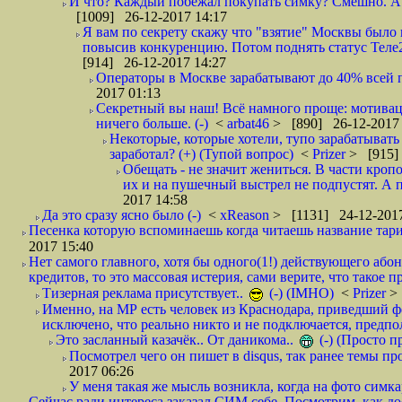
И что? Каждый побежал покупать симку? Смешно. А вт
[1009] 26-12-2017 14:17
Я вам по секрету скажу что "взятие" Москвы было 
повысив конкуренцию. Потом поднять статус Теле2 
[914] 26-12-2017 14:27
Операторы в Москве зарабатывают до 40% всей пр
2017 01:13
Секретный вы наш! Всё намного проще: мотиваци
ничего больше. (-)
<
arbat46
> [890] 26-12-2017 
Некоторые, которые хотели, тупо зарабатывать 
заработал? (+) (Тупой вопрос)
<
Prizer
> [915]
Обещать - не значит жениться. В части кропо
их и на пушечный выстрел не подпустят. А п
2017 14:58
Да это сразу ясно было (-)
<
xReason
> [1131] 24-12-2017
Песенка которую вспоминаешь когда читаешь название тар
2017 15:40
Нет самого главного, хотя бы одного(1!) действующего абон
кредитов, то это массовая истерия, сами верите, что такое п
Тизерная реклама присутствует..
(-) (IMHO)
<
Prizer
>
Именно, на МР есть человек из Краснодара, приведший ф
исключено, что реально никто и не подключается, предпол
Это засланный казачёк.. От даникома..
(-) (Просто 
Посмотрел чего он пишет в disqus, так ранее темы пр
2017 06:26
У меня такая же мысль возникла, когда на фото симкар
Сейчас ради интереса заказал СИМ себе. Посмотрим, как д