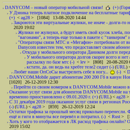
DANYCOM – новый оператор мобильной связи!
(+) (Горя
У Дэника теперь платное подключение на бесплатные тариф
(+)
<
ag28
> [1084] 13-08-2020 14:44
Закроются эти виртуальные жулики, не иначе - долги-то не
2020 19:02
Жулики не жулиуки, а будут иметь свой кусок хлеба, 
"вагонами", а теперь еще только в пакете с "танкером" и
"Операторы связи МТС и «Мегафон» потребовали от вир
Danycom известен тем, что предоставляет своим абонент
Откуда у мобильного оператора Даником долги перед
У мобильного оператора долгов скорее всего и нет
рассылку по базе мтс (-)
<
lev
> [808] 20-08-2020 
кстати, да. он ведь на хребте теле2 сидит (-)
(
URL
)
Любят наши ОпСоСы выстрелить себе в ногу...
(-)
<
DANYCOM.Mobile дарит абонентам 200 200 Гб в канун Нового
[1020] 26-12-2019 12:30
Перейти со своим номером к DANYCOM.Mobile можно в 5
Оказание услуг связи для абонентов DANYCOM.Mobile на 
временно приостановлено с 09.01.2020 г. (+)
(
URL
) <
ag28
>
С 31 декабря 2019 года оказание услуг связи в регионах Рос
(-)
(
URL
) <
ag28
> [859] 26-12-2019 12:24
Остатки трафика за прошлый месяц прикольно перенесли. Ф
ещё и гиги в минуты все перевёл и потратил. (-)
<
Rust
> [
Хоть у кого то отображается в ЛК расход трафика онлайн? О
2019 15:02