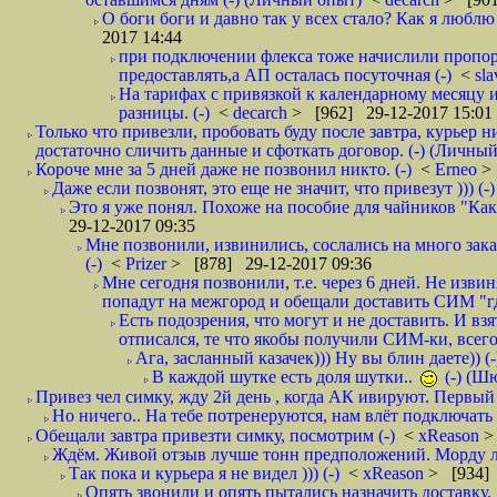
О боги боги и давно так у всех стало? Как я люблю 
2017 14:44
при подключении флекса тоже начислили пропорц
предоставлять,а АП осталась посуточная (-)
<
sl
На тарифах с привязкой к календарному месяцу 
разницы. (-)
<
decarch
> [962] 29-12-2017 15:01
Только что привезли, пробовать буду после завтра, курьер н
достаточно сличить данные и сфоткать договор. (-) (Личный 
Короче мне за 5 дней даже не позвонил никто. (-)
<
Erneo
>
Даже если позвонят, это еще не значит, что привезут ))) (-)
Это я уже понял. Похоже на пособие для чайников "Как о
29-12-2017 09:35
Мне позвонили, извинились, сослались на много заказ
(-)
<
Prizer
> [878] 29-12-2017 09:36
Мне сегодня позвонили, т.е. через 6 дней. Не изв
попадут на межгород и обещали доставить СИМ "где
Есть подозрения, что могут и не доставить. И взят
отписался, те что якобы получили СИМ-ки, всего 
Ага, засланный казачек))) Ну вы блин даете)) (-
В каждой шутке есть доля шутки..
(-) (Ш
Привез чел симку, жду 2й день , когда АК ивируют. Первый р
Но ничего.. На тебе потренеруются, нам влёт подключать б
Обещали завтра привезти симку, посмотрим (-)
<
xReason
>
Ждём. Живой отзыв лучше тонн предположений. Морду ли
Так пока и курьера я не видел ))) (-)
<
xReason
> [934] 
Опять звонили и опять пытались назначить доставку. 