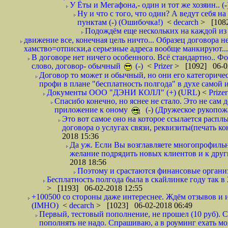
У Ёты и Мегафона,- один и тот же хозяин.. (-
Ну и что с того, что один? А ведут себя 
пунктам (-) (Ошибочка!)
<
decarch
> [1082
Подождём еще нескольких на каждой из 
движение все, конечная цель ничто... Образец договора н
хамство=отписки,а серьезные адреса вообще манкируют...
В договоре нет ничего особенного. Всё стандартно.. Фот
слово, договор- обычный
(-)
<
Prizer
> [1092] 06-0
Договор то может и обычный, но они его категоричес
профи в плане "бесплатность полгода" в духе самой 
Документы ООО "ДЭНИ КОЛЛ" (+)
(
URL
) <
Prize
Спасибо конечно, но яснее не стало. Это не сам
приложение к оному
(-) (Дружеское рукопож
Это вот самое оно на которое ссылается распл
договора о услугах связи, реквизиты(печать ко
2018 15:36
Да уж. Если Вы возглавляете многопрофиль
желание подрядить новых клиентов и к други
2018 18:56
Поэтому и срастаются финансовые организа
Бесплатность полгода была в скайлинке году так в
> [1193] 06-02-2018 12:55
+100500 со стороны даже интереснее. Ждём отзывов и и
(IMHO)
<
decarch
> [1023] 06-02-2018 06:49
Первый, тестовый пополнение, не прошел (10 руб). Сд
пополнять не надо. Спрашиваю, а в роуминг ехать мо