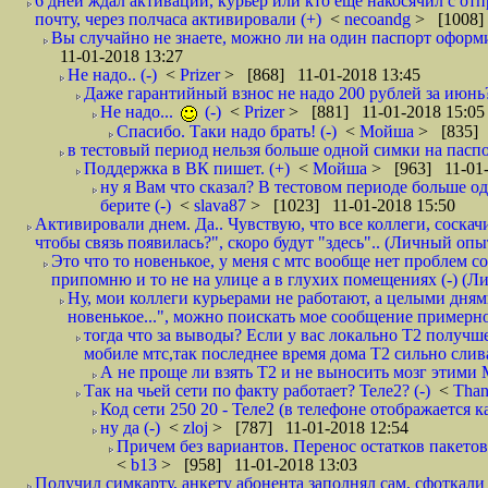
6 дней ждал активации, курьер или кто еще накосячил с от
почту, через полчаса активировали (+)
<
necoandg
> [1008]
Вы случайно не знаете, можно ли на один паспорт оформи
11-01-2018 13:27
Не надо.. (-)
<
Prizer
> [868] 11-01-2018 13:45
Даже гарантийный взнос не надо 200 рублей за июнь?
Не надо...
(-)
<
Prizer
> [881] 11-01-2018 15:05
Спасибо. Таки надо брать! (-)
<
Мойша
> [835] 
в тестовый период нельзя больше одной симки на паспор
Поддержка в ВК пишет. (+)
<
Мойша
> [963] 11-01-
ну я Вам что сказал? В тестовом периоде больше одн
берите (-)
<
slava87
> [1023] 11-01-2018 15:50
Активировали днем. Да.. Чувствую, что все коллеги, соска
чтобы связь появилась?", скоро будут "здесь".. (Личный опыт
Это что то новенькое, у меня с мтс вообще нет проблем с
припомню и то не на улице а в глухих помещениях (-) (
Ну, мои коллеги курьерами не работают, а целыми днями
новенькое...", можно поискать мое сообщение примерно 
тогда что за выводы? Если у вас локально Т2 получше
мобиле мтс,так последнее время дома Т2 сильно слива
А не проще ли взять Т2 и не выносить мозг этими
Так на чьей сети по факту работает? Теле2? (-)
<
Tha
Код сети 250 20 - Теле2 (в телефоне отображается
ну да (-)
<
zloj
> [787] 11-01-2018 12:54
Причем без вариантов. Перенос остатков пакетов
<
b13
> [958] 11-01-2018 13:03
Получил симкарту, анкету абонента заполнял сам, сфоткали 