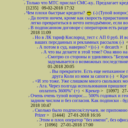
Только что МТС прислал СМС-ку.. Предлагает кре
[1235] 09-02-2018 17:32
Чем плохи быстрые кредиты?
(-) (Тупой вопрос
Да почти ничем, кроме как скорость прирастани
легко превратиться в нечто неподъёмное, если вов
В подписанном договоре с оператором есть разде
2018 11:09
Но в ЛК тариф Кислород_тест с АП 0 руб. И вс
ваших персданных и рекламных рассылок (-)
А потом в суд, наверно? =)) (-)
<
decarch
> [
А что вы делаете в этой теме? Она явно на д
Смотрю со стороны и удивляюсь "Безумию
задумывается о возможных последствия
01-2018 20:05
Вы прекратите. Есть еще непаханное 
друга Коли из ммм за сапоги (-)
<
Кре
+И это тоже. Уже слишком много скользких мо
Ага. Через полгода использования пришлют п
оплатить 3600%" (+)
<
Крекер
> [1097] 27-
Очень очень тупой вопрос.... 500% годовых и ге
задним числом и без согласия. Как подписки - бу
2018 10:47
Сколько было подписок/случаев, не припомню 
Prizer
> [1444] 27-01-2018 16:16
Этим и плох оператор "без имени", без офиса
> [1096] 27-01-2018 17:00