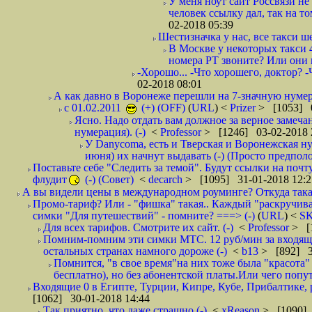
У меня ноут сайт Россвязи не
человек ссылку дал, так на то
02-2018 05:39
Шестизначка у нас, все такси ш
В Москве у некоторых такси 
номера РТ звоните? Или они в
-Хорошо... -Что хорошего, доктор? -
02-2018 08:01
А как давно в Воронеже перешли на 7-значную нумер
с 01.02.2011
(+) (OFF)
(
URL
) <
Prizer
> [1053] 0
Ясно. Надо отдать вам должное за верное замечан
нумерация). (-)
<
Professor
> [1246] 03-02-2018 
У Danycoma, есть и Тверская и Воронежская ну
июня) их начнут выдавать (-) (Просто предпол
Поставьте себе "Следить за темой". Будут ссылки на почт
флудит
(-) (Совет)
<
decarch
> [1095] 31-01-2018 12:2
А вы видели цены в международном роуминге? Откуда такая
Промо-тариф? Или - "фишка" такая.. Каждый "раскручивае
симки "Для путешествий" - помните? ===> (-)
(
URL
) <
S
Для всех тарифов. Смотрите их сайт. (-)
<
Professor
> [
Помним-помним эти симки МТС. 12 руб/мин за входящие и
остальных странах намного дороже (-)
<
b13
> [892] 3
Помнится, "в свое время"на них тоже была "красота
бесплатно), но без абонентской платы.Или чего попут
Входящие 0 в Египте, Турции, Кипре, Кубе, Прибалтике, р
[1062] 30-01-2018 14:44
Так приятно, что даже страшно (-)
<
xReason
> [1090] 