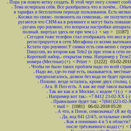
Пора уж новую ветку создать. В этой черт ногу сломит сооб
Тема исчерпала себя. Все разобрались что и почём... О
в тарифах и бесплатном периоде пользования. Есть мелкие
Косяки по связи:- позвонить на семизнак,- не получится
ругаются что СИМ-ка в роуминге и могут быть повышен
ругань про роуминг, это вопросы настройки аппарата
полный. виртуал здесь не при чем (-)
<
say
> [1187] 
Сегодня тоже телефон стал отображать что мол в р
регистрируется в сети Мегафона со всеми вытекаю
Кстати про роуминг.У симки есть сим-меню с пере
Danycom, во втором как Tele2 (и при этом в сети не 
Короткий набор,- открытая тема. Например у Теле2
номера (Местные) (+)
<
Prizer
> [1222] 03-02-2018
Чтобы не было таких проблем надо по всей стране
Надо же, где-то ещё есть, оказывается, местны
предполагалось, дозвон без кода не будет проход
Похоже, везде остались, кроме двух столиц. 
Ага. В Пнз есть. А как же ещё такси вызыв
Так же как и в Москве, с кодом =) (-)
<
m
Например вот так:- +7 8412 23-02-ХХ (-
Правильнее будет так: +7(841)223-02-Х
<
mail
> [1081] 06-02-2018 05:20
А что, в Пензе, семизначка? (Я же бр
Да, код 841 (2/4/5, остальные сво
Как я понимаю 4 и 5 в области?
после трёхзначного кода) (+)
<