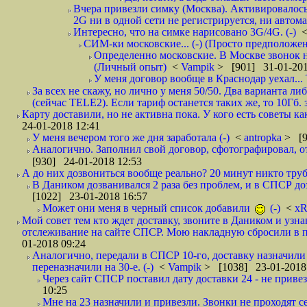
Вчера привезли симку (Москва). Активировалось п
2G ни в одной сети не регистрируется, ни автом
Интересно, что на симке нарисовано 3G/4G. (-)
СИМ-ки московские... (-) (Просто предположе
Определенно московские. В Москве звонок н
(Личный опыт)
<
Vampik
> [901] 31-01-201
У меня договор вообще в Краснодар уехал...
За всех не скажу, но лично у меня 50/50. Два варианта л
(сейчас TELE2). Если тариф останется таких же, то 10Гб. 
Карту доставили, но не активна пока. У кого есть советы к
24-01-2018 12:41
У меня вечером того же дня заработала (-)
<
antropka
> [9
Аналогично. Заполнил свой договор, сфотографировал, 
[930] 24-01-2018 12:53
А до них дозвониться вообще реально? 20 минут никто трубк
В Даником дозванивался 2 раза без проблем, и в СПСР дозв
[1022] 23-01-2018 16:57
Может они меня в черный список добавили
(-)
<
xR
Мой совет тем кто ждет доставку, звоните в Даником и узн
отслеживание на сайте СПСР. Мою накладную сбросили в п
01-2018 09:24
Аналогично, передали в СПСР 10-го, доставку назначили н
переназначили на 30-е. (-)
<
Vampik
> [1038] 23-01-2018
Через сайт СПСР поставил дату доставки 24 - не привезл
10:25
Мне на 23 назначили и привезли. Звонки не проходят 