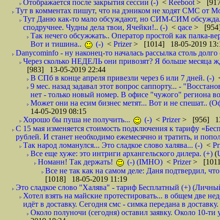
Отображается после закрытия сессии (-)
<
Reeboot
> [917
Тут в комментах пишут, что на дэником не ходят СМС от Мо
Тут Даню как-то мало обсуждают, но СИМ-СИМ обсуждали 
сподручнее. Чудны дела твои, Ячейки!.. (-)
<
qace
> [954]
Так нечего обсужжать.. Оператор простой как палка-верё
Вот и тишина..
(-)
<
Prizer
> [1014] 18-05-2019 13:
Danycominfo - ну наконец-то началась рассылка столь дол
Через сколько НЕДЕЛЬ они привозят? Я больше месяца жду,
[983] 13-05-2019 22:44
В СПб в конце апреля привезли через 6 или 7 дней. (-)
9 мес. назад задавал этот вопрос саппорту... - "Восст
нет - только новый номер. В офисе "чужого" региона во
Может они на есим бизнес метят... Вот и не спешат.. (О
14-05-2019 08:15
Хорошо бы пуша не получить...
(-)
<
Prizer
> [956] 13
С 15 мая изменяется стоимость подключения к тарифу «Бесп
рублей. И станет необходимо ежемесячно и тратить, и попол
Так народ ломанулся... Это сладкое слово халява... (-)
<
Pr
Все еще хуже: это интриги архангельского дилера. (+)
(
Номанн! Так держать!
(-) (IMHO)
<
Prizer
> [1011
Все не так как на самом деле: Даня подтвердил, чт
[1018] 18-05-2019 11:19
Это сладкое слово "Халява" - тариф Бесплатный (+) (Личны
Хотел взять на майские протестировать... в общем две не
идёт в доставку. Сегодня смс - симка передана в доставку.
Около полуночи (сегодня) оставил заявку. Около 10-ти у