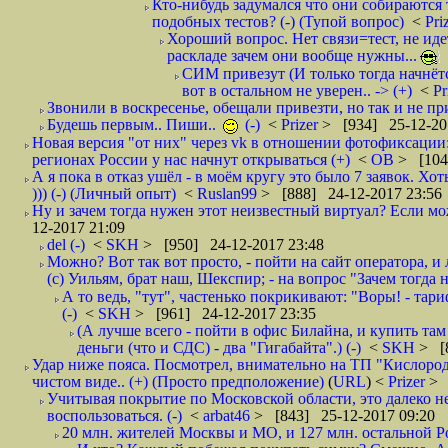
Кто-нибудь задумался что они собираются
подобных тестов? (-) (Тупой вопрос)
<
Pri
Хороший вопрос. Нет связи=тест, не идет
раскладе зачем они вообще нужны...
СИМ привезут (И только тогда начнётся
вот в остальном не уверен.. -> (+)
<
Pr
Звонили в воскресенье, обещали привезти, но так и не при
Будешь первым.. Пиши..
(-)
<
Prizer
> [934] 25-12-20
Новая версия "от них" через vk в отношении фотофиксаци
регионах России у нас начнут открываться (+)
<
ОВ
> [104
А я пока в отказ ушёл - в моём кругу это было 7 заявок. Х
))) (-) (Личный опыт)
<
Ruslan99
> [888] 24-12-2017 23:56
Ну и зачем тогда нужен этот неизвестный виртуал? Если м
12-2017 21:09
del (-)
<
SKH
> [950] 24-12-2017 23:48
Можно? Вот так вот просто, - пойти на сайт оператора, и л
(с) Уильям, брат наш, Шекспир; - на вопрос "Зачем тогда 
А то ведь, "тут", частенько покрикивают: "Воры! - тариф-
(-)
<
SKH
> [961] 24-12-2017 23:35
(А лучше всего - пойти в офис Билайна, и купить там 
деньги (что и СДС) - два "Гигабайта".) (-)
<
SKH
> [
Удар ниже пояса. Посмотрел, внимательно на ТП "Кислород"
чистом виде.. (+) (Просто предположение)
(
URL
) <
Prizer
> 
Учитывая покрытие по Московской области, это далеко н
воспользоваться. (-)
<
arbat46
> [843] 25-12-2017 09:20
20 млн. жителей Москвы и МО, и 127 млн. остальной Рос