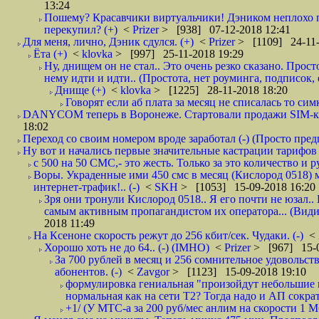
13:24
Пошему? Красавчики виртуальчики! Дэником неплохо п
перекупил? (+)
<
Prizer
> [938] 07-12-2018 12:41
Для меня, лично, Дэник сдулся. (+)
<
Prizer
> [1109] 24-11-
Ёта (+)
<
klovka
> [997] 25-11-2018 19:29
Ну, днищем он не стал.. Это очень резко сказано. Прос
нему идти и идти.. (Простота, нет роуминга, подписок
Днище (+)
<
klovka
> [1225] 28-11-2018 18:20
Говорят если аб плата за месяц не списалась то симк
DANYCOM теперь в Воронеже. Стартовали продажи SIM-карт
18:02
Переход со своим номером вроде заработал (-) (Просто пре
Ну вот и начались первые значительные кастрации тарифов 
с 500 на 50 СМС,- это жесть. Только за это количество и ру
Воры. Украденные ими 450 смс в месяц (Кислород 0518) 
интернет-трафик!.. (-)
<
SKH
> [1053] 15-09-2018 16:20
Зря они тронули Кислород 0518.. Я его почти не юзал.. 
самым активным пропагандистом их оператора... (Видим
2018 11:49
На Ксеноне скорость режут до 256 кбит/сек. Чудаки. (-)
<
Хорошо хоть не до 64.. (-) (IMHO)
<
Prizer
> [967] 15-0
За 700 рублей в месяц и 256 сомнительное удовольст
абонентов. (-)
<
Zavgor
> [1123] 15-09-2018 19:10
формулировка гениальная "произойдут небольшие из
нормальная как на сети Т2? Тогда надо и АП сократ
+1/ (У МТС-а за 200 руб/мес анлим на скорости 1 Мб