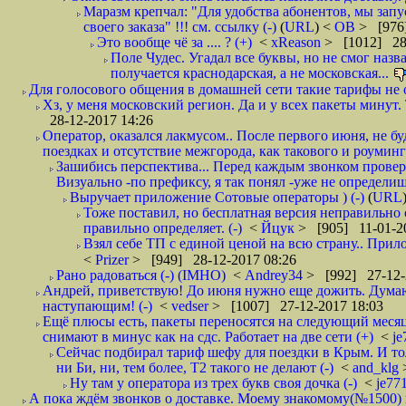
Маразм крепчал: "Для удобства абонентов, мы запу
своего заказа" !!! см. ссылку (-)
(
URL
) <
ОВ
> [976
Это вообще чё за .... ? (+)
<
xReason
> [1012] 28
Поле Чудес. Угадал все буквы, но не смог наз
получается краснодарская, а не московская...
Для голосового общения в домашней сети такие тарифы не о
Хз, у меня московский регион. Да и у всех пакеты минут. 
28-12-2017 14:26
Оператор, оказался лакмусом.. После первого июня, не бу
поездках и отсутствие межгорода, как такового и роуминга.
Зашибись перспектива... Перед каждым звонком проверят
Визуально -по префиксу, я так понял -уже не определи
Выручает приложение Сотовые операторы ) (-)
(
URL
Тоже поставил, но бесплатная версия неправильно
правильно определяет. (-)
<
Йцук
> [905] 11-01-2
Взял себе ТП с единой ценой на всю страну.. При
<
Prizer
> [949] 28-12-2017 08:26
Рано радоваться (-) (IMHO)
<
Andrey34
> [992] 27-12-
Андрей, приветствую! До июня нужно еще дожить. Думаю 
наступающим! (-)
<
vedser
> [1007] 27-12-2017 18:03
Ещё плюсы есть, пакеты переносятся на следующий месяц 
снимают в минус как на сдс. Работает на две сети (+)
<
j
Сейчас подбирал тариф шефу для поездки в Крым. И то
ни Би, ни, тем более, Т2 такого не делают (-)
<
and_klg
Ну там у оператора из трех букв своя дочка (-)
<
je77
А пока ждём звонков о доставке. Моему знакомому(№1500) поз