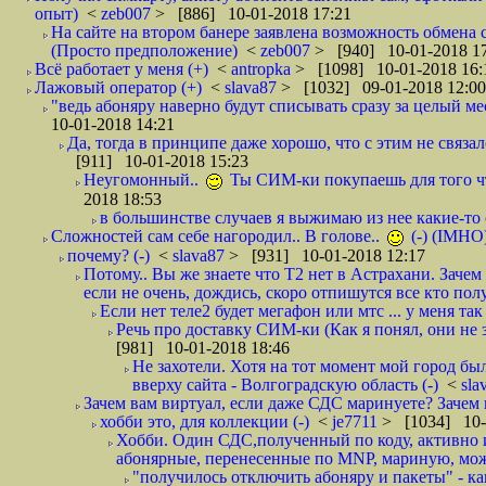
опыт)
<
zeb007
> [886] 10-01-2018 17:21
На сайте на втором банере заявлена возможность обмена 
(Просто предположение)
<
zeb007
> [940] 10-01-2018 1
Всё работает у меня (+)
<
antropka
> [1098] 10-01-2018 16:
Лажовый оператор (+)
<
slava87
> [1032] 09-01-2018 12:00
"ведь абоняру наверно будут списывать сразу за целый мес
10-01-2018 14:21
Да, тогда в принципе даже хорошо, что с этим не связал
[911] 10-01-2018 15:23
Неугомонный..
Ты СИМ-ки покупаешь для того ч
2018 18:53
в большинстве случаев я выжимаю из нее какие-то со
Сложностей сам себе нагородил.. В голове..
(-) (IMHO
почему? (-)
<
slava87
> [931] 10-01-2018 12:17
Потому.. Вы же знаете что Т2 нет в Астрахани. Зачем
если не очень, дождись, скоро отпишутся все кто полу
Если нет теле2 будет мегафон или мтс ... у меня так 
Речь про доставку СИМ-ки (Как я понял, они не з
[981] 10-01-2018 18:46
Не захотели. Хотя на тот момент мой город бы
вверху сайта - Волгоградскую область (-)
<
sla
Зачем вам виртуал, если даже СДС маринуете? Зачем 
хобби это, для коллекции (-)
<
je7711
> [1034] 10-
Хобби. Один СДС,полученный по коду, активно и
абонярные, перенесенные по MNP, мариную, може
"получилось отключить абоняру и пакеты" - как