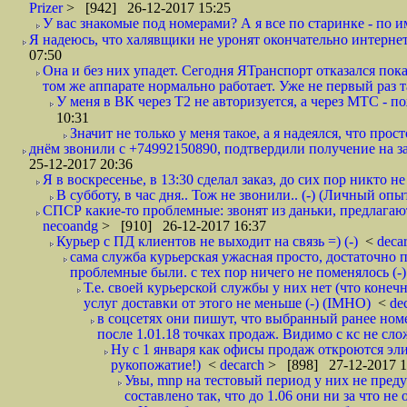
Prizer
> [942] 26-12-2017 15:25
У вас знакомые под номерами? А я все по старинке - по 
Я надеюсь, что халявщики не уронят окончательно интернет 
07:50
Она и без них упадет. Сегодня ЯТранспорт отказался пока
том же аппарате нормально работает. Уже не первый раз т
У меня в ВК через Т2 не авторизуется, а через МТС - 
10:31
Значит не только у меня такое, а я надеялся, что просто
днём звонили с +74992150890, подтвердили получение на зав
25-12-2017 20:36
Я в воскресенье, в 13:30 сделал заказ, до сих пор никто н
В субботу, в час дня.. Тож не звонили.. (-) (Личный опы
СПСР какие-то проблемные: звонят из даньки, предлагают 
necoandg
> [910] 26-12-2017 16:37
Курьер с ПД клиентов не выходит на связь =) (-)
<
deca
сама служба курьерская ужасная просто, достаточно п
проблемные были. с тех пор ничего не поменялось (-)
Т.е. своей курьерской службы у них нет (что коне
услуг доставки от этого не меньше (-) (IMHO)
<
de
в соцсетях они пишут, что выбранный ранее ном
после 1.01.18 точках продаж. Видимо с кс не сло
Ну с 1 января как офисы продаж откроются эли
рукопожатие!)
<
decarch
> [898] 27-12-2017 1
Увы, mnp на тестовый период у них не преду
составлено так, что до 1.06 они ни за что не 