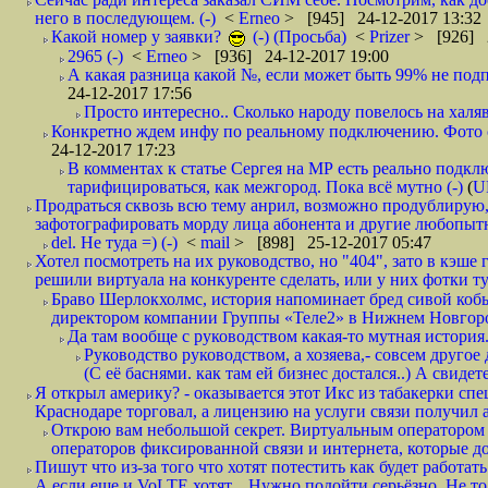
него в последующем. (-)
<
Erneo
> [945] 24-12-2017 13:32
Какой номер у заявки?
(-) (Просьба)
<
Prizer
> [926] 2
2965 (-)
<
Erneo
> [936] 24-12-2017 19:00
А какая разница какой №, если может быть 99% не подп
24-12-2017 17:56
Просто интересно.. Сколько народу повелось на халяв
Конкретно ждем инфу по реальному подключению. Фото симо
24-12-2017 17:23
В комментах к статье Сергея на МР есть реально подкл
тарифицироваться, как межгород. Пока всё мутно (-)
(
U
Продраться сквозь всю тему анрил, возможно продублирую,
зафотографировать морду лица абонента и другие любопытн
del. Не туда =) (-)
<
mail
> [898] 25-12-2017 05:47
Хотел посмотреть на их руководство, но "404", зато в кэше
решили виртуала на конкуренте сделать, или у них фотки т
Браво Шерлокхолмс, история напоминает бред сивой кобы
директором компании Группы «Теле2» в Нижнем Новгород
Да там вообще с руководством какая-то мутная история.
Руководство руководством, а хозяева,- совсем другое
(С её баснями. как там ей бизнес достался..) А свидет
Я открыл америку? - оказывается этот Икс из табакерки спе
Краснодаре торговал, а лицензию на услуги связи получил а
Открою вам небольшой секрет. Виртуальным оператором с
операторов фиксированной связи и интернета, которые до 
Пишут что из-за того что хотят потестить как будет работать
А если еще и VoLTE хотят... Нужно подойти серьёзно. Не то 