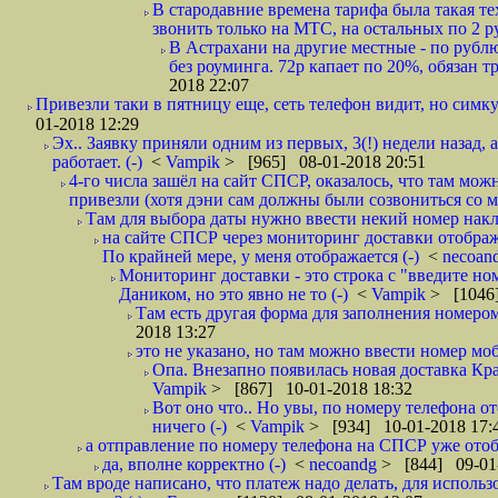
В стародавние времена тарифа была такая те
звонить только на МТС, на остальных по 2 руб
В Астрахани на другие местные - по рубл
без роуминга. 72р капает по 20%, обязан т
2018 22:07
Привезли таки в пятницу еще, сеть телефон видит, но симку
01-2018 12:29
Эх.. Заявку приняли одним из первых, 3(!) недели назад, 
работает. (-)
<
Vampik
> [965] 08-01-2018 20:51
4-го числа зашёл на сайт СПСР, оказалось, что там мож
привезли (хотя дэни сам должны были созвониться со мн
Там для выбора даты нужно ввести некий номер накла
на сайте СПСР через мониторинг доставки отображ
По крайней мере, у меня отображается (-)
<
necoan
Мониторинг доставки - это строка с "введите но
Даником, но это явно не то (-)
<
Vampik
> [1046]
Там есть другая форма для заполнения номером 
2018 13:27
это не указано, но там можно ввести номер моб
Опа. Внезапно появилась новая доставка Кра
Vampik
> [867] 10-01-2018 18:32
Вот оно что.. Но увы, по номеру телефона о
ничего (-)
<
Vampik
> [934] 10-01-2018 17:
а отправление по номеру телефона на СПСР уже отоб
да, вполне корректно (-)
<
necoandg
> [844] 09-01
Там вроде написано, что платеж надо делать, для использ