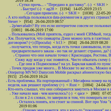
2019 18:34
Сутки прочь... - "Передано в доставку". (-)
<
SKH
> 
Быстро! (-)
<
ag28
> [1194] 14-05-2019 23:15
Сегодня привезли. (-)
<
SKH
> [1038] 22-05-20
А кто нибудь пользовался data-роумингом в других странах?
Steuer
> [954] 26-04-2019 08:57
2р/мегабайт? Ну это если интернетом совсем не пользовать
[1001] 06-06-2019 17:00
Пользовались (Мой приятель, ездил с моей СИМкой, тогд
Хм. Получается, что симкарты Дэни можно хоть в газетных к
договором? (+) (Просьба)
<
b13
> [934] 26-04-2019 08:20
получается, что теперь, когда есть точки самовывоза, есл
предварительного заказа - но так не делают: странно, да? (
Странно что они начали точки с Краснодара, Ростова,
Сижу жду когда у нас появятся.. Чисто обкатать схему (-
Где они в Подмосковье? на ул. Барклая какой-то пункт
Точек продаж уже много... В Москве то же есть.. Можно на
Оператор MVNO Danycom Mobile раскрыл абонентскую базу.
[915] 25-04-2019 16:24
Есть проблемка. На портированный с Мегафона номер на при
неделя, как решают проблему (+)
<
Rust
> [1004] 24-04-20
Кто-нить слышал, что они собираются замутить в Москве в к
Уже начало мая - чем кончилось? (-)
<
qace
> [860] 07-05
Если в 2-х словах, то заверили в том, что помирать не с
Осталось понять, кто стоит за спиной. Вот про Yota "
2019 01:06
Одному мне кажется, что у кого-то "показания" не с