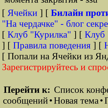
[
Ячейки
] [
Билайн прот
"На чердачке" - блог секр
[
Клуб "Курилка"
] [
Клуб 
] [
Правила поведения
] [
[ Попали на Ячейки из Ян
Зарегистрируйтесь и спро
Перейти к:
Список конф
сообщений
•
Новая тема
•