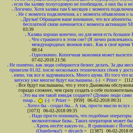
если бы халяву полугодовую не пообещали, о них бы и не
Логично. Хотя халява там 6 месяцев с момента подключени
Не с момента подключения, а с момента объявления о хал
Друзья! Обращаем ваше внимание, что все абоненты, 
бесплатной связи начинается с момента активации 
03:39
Халява хорошо конечно, но для меня есть большое 
Что страшного в этом сне? (Я лично развлекаюсь.
международных звонков взял.. Как в своё время
08:14
Однозначно. Копеечная экономия может вылезти
07-02-2018 21:56
Не понятно, как люди собираются бизнес делать. За два мес
привезли 01.02. после нескольких технических сбоев у дост
имхо, так все и задумывалось. Много шума. Из того что к
запуску уже многие будут наслышаны.. (-)
<
Prizer
> [112
Все будут наслышаны, что у этого Дынякома обслужива
гораздо сложнее, чем сразу создать о себе положительн
Это вы им такой имидж создаете? (Думаю люди сами оп
пиар...
(-)
<
Prizer
> [959] 06-02-2018 09:31
Хотел бы - создал бы... А так, просто мысли вслух 
[1073] 06-02-2018 09:35
Надо просто понимать, что подобные операторы 
мелкооптовые базы.. Таких операторов может быт
Хрень несёте какую-то... Я сравниваю с Йотой
(Ошибочка!)
<
decarch
> [1387] 06-02-2018 0