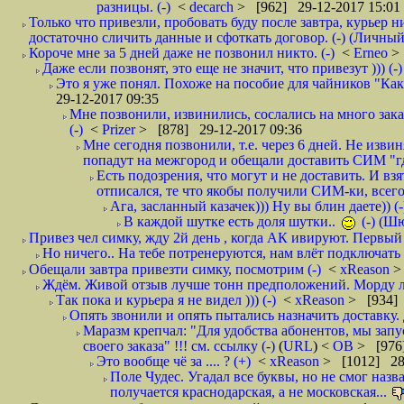
разницы. (-)
<
decarch
> [962] 29-12-2017 15:01
Только что привезли, пробовать буду после завтра, курьер н
достаточно сличить данные и сфоткать договор. (-) (Личный 
Короче мне за 5 дней даже не позвонил никто. (-)
<
Erneo
>
Даже если позвонят, это еще не значит, что привезут ))) (-)
Это я уже понял. Похоже на пособие для чайников "Как о
29-12-2017 09:35
Мне позвонили, извинились, сослались на много заказ
(-)
<
Prizer
> [878] 29-12-2017 09:36
Мне сегодня позвонили, т.е. через 6 дней. Не изв
попадут на межгород и обещали доставить СИМ "где
Есть подозрения, что могут и не доставить. И взят
отписался, те что якобы получили СИМ-ки, всего 
Ага, засланный казачек))) Ну вы блин даете)) (-
В каждой шутке есть доля шутки..
(-) (Ш
Привез чел симку, жду 2й день , когда АК ивируют. Первый р
Но ничего.. На тебе потренеруются, нам влёт подключать б
Обещали завтра привезти симку, посмотрим (-)
<
xReason
>
Ждём. Живой отзыв лучше тонн предположений. Морду ли
Так пока и курьера я не видел ))) (-)
<
xReason
> [934] 
Опять звонили и опять пытались назначить доставку. 
Маразм крепчал: "Для удобства абонентов, мы запу
своего заказа" !!! см. ссылку (-)
(
URL
) <
ОВ
> [976
Это вообще чё за .... ? (+)
<
xReason
> [1012] 28
Поле Чудес. Угадал все буквы, но не смог наз
получается краснодарская, а не московская...