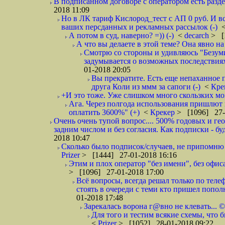
В подписанном договоре с оператором есть разде
2018 11:09
Но в ЛК тариф Кислород_тест с АП 0 руб. И вс
ваших персданных и рекламных рассылок (-)
А потом в суд, наверно? =)) (-)
<
decarch
> [
А что вы делаете в этой теме? Она явно на д
Смотрю со стороны и удивляюсь "Безумию
задумывается о возможных последствия
01-2018 20:05
Вы прекратите. Есть еще непаханное 
друга Коли из ммм за сапоги (-)
<
Кре
+И это тоже. Уже слишком много скользких мо
Ага. Через полгода использования пришлют п
оплатить 3600%" (+)
<
Крекер
> [1096] 27-
Очень очень тупой вопрос.... 500% годовых и ге
задним числом и без согласия. Как подписки - бу
2018 10:47
Сколько было подписок/случаев, не припомню 
Prizer
> [1444] 27-01-2018 16:16
Этим и плох оператор "без имени", без офиса
> [1096] 27-01-2018 17:00
Всё вопросы, всегда решал только по телеф
стоять в очереди с теми кто пришел попол
01-2018 17:48
Зарекалась ворона г@вно не клевать... ©
Для того и тестим всякие схемы, что б
<
Prizer
> [1052] 28-01-2018 09:22