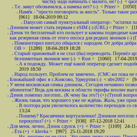
чистку надо начинать с малого, не? (-)
<
qac
Т.е. замут обозначился, а намека нет? (-)
<
Prizer
> [1050]
Намёк - "просто поговорить за жисть". Только такие ра
[961] 18-04-2019 09:12
Danycom самый пунктуальный оператор:- "остатки па
Дэником может стать первым с еSIM (-)
(
URL
) <
Prizer
> [11
Дэник тп бесплатный кто пользует и каковы подводные кам
как резервная связь от этого опсоса для редких звонков (-) (
Помониторил инет,по общался с народом. От добра добра 
ОВ
> [1289] 18-04-2019 18:28
Старый оранжевый я не стал (бы) переводить. Перевёл а
безлимитных звонков мне (-)
<
Rust
> [1060] 17-04-2019
А я подожду.. Может ещё какой оператор сделает подо
2019 18:50
Народ пользует. Проблем не замечено.. (СМС-ки пока не п
Ближайший офис в с.Киясово, Удмуртия (-)
<
nbv2002
> [9
У меня московская симка дэником.. Сегодня нечаянно позво
абонентов? Ведь для москвы и области тврифы вполне выго
Дэник поменял логотип.. (К чему бы это?) (+) (Тупой вопро
Жизнь такая, что хорошего уже не ждёшь. Жаль, уже привы
В полтора раза увеличилось количество переходов со
13:24
Пошему? Красавчики виртуальчики! Дэником неплохо п
перекупил? (+)
<
Prizer
> [938] 07-12-2018 12:41
Для меня, лично, Дэник сдулся. (+)
<
Prizer
> [1109] 24-11-
Ёта (+)
<
klovka
> [997] 25-11-2018 19:29
Ну, днищем он не стал.. Это очень резко сказано. Прос