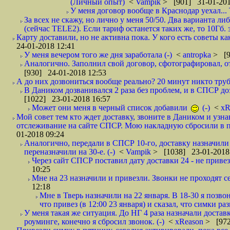
(Личный опыт)
<
Vampik
> [901] 31-01-201
У меня договор вообще в Краснодар уехал...
За всех не скажу, но лично у меня 50/50. Два варианта л
(сейчас TELE2). Если тариф останется таких же, то 10Гб. 
Карту доставили, но не активна пока. У кого есть советы к
24-01-2018 12:41
У меня вечером того же дня заработала (-)
<
antropka
> [9
Аналогично. Заполнил свой договор, сфотографировал, 
[930] 24-01-2018 12:53
А до них дозвониться вообще реально? 20 минут никто трубк
В Даником дозванивался 2 раза без проблем, и в СПСР дозв
[1022] 23-01-2018 16:57
Может они меня в черный список добавили
(-)
<
xR
Мой совет тем кто ждет доставку, звоните в Даником и узн
отслеживание на сайте СПСР. Мою накладную сбросили в п
01-2018 09:24
Аналогично, передали в СПСР 10-го, доставку назначили н
переназначили на 30-е. (-)
<
Vampik
> [1038] 23-01-2018
Через сайт СПСР поставил дату доставки 24 - не привезл
10:25
Мне на 23 назначили и привезли. Звонки не проходят 
12:18
Мне в Тверь назначили на 22 января. В 18-30 я позво
что привез (в 12:00 23 января) и сказал, что симки раз
У меня такая же ситуация. До НГ 4 раза назначали доставк
роуминге, конечно я сбросил звонок. (-)
<
xReason
> [972