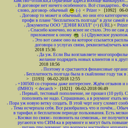
хамство=отписки,а серьезные адреса вообще манкируют...
В договоре нет ничего особенного. Всё стандартно.. Фот
слово, договор- обычный
(-)
<
Prizer
> [1092] 06-0
Договор то может и обычный, но они его категоричес
профи в плане "бесплатность полгода" в духе самой 
Документы ООО "ДЭНИ КОЛЛ" (+)
(
URL
) <
Prize
Спасибо конечно, но яснее не стало. Это не сам
приложение к оному
(-) (Дружеское рукопож
Это вот самое оно на которое ссылается распл
договора о услугах связи, реквизиты(печать ко
2018 15:36
Да уж. Если Вы возглавляете многопрофиль
желание подрядить новых клиентов и к други
2018 18:56
Поэтому и срастаются финансовые организа
Бесплатность полгода была в скайлинке году так в
> [1193] 06-02-2018 12:55
+100500 со стороны даже интереснее. Ждём отзывов и и
(IMHO)
<
decarch
> [1021] 06-02-2018 06:49
Первый, тестовый пополнение, не прошел (10 руб). Сд
пополнять не надо. Спрашиваю, а в роуминг ехать мо
Пора уж новую ветку создать. В этой черт ногу сломит сооб
Тема исчерпала себя. Все разобрались что и почём... О
в тарифах и бесплатном периоде пользования. Есть мелкие
Косяки по связи:- позвонить на семизнак,- не получится
ругаются что СИМ-ка в роуминге и могут быть повышен
ругань про роуминг, это вопросы настройки аппарата