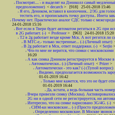
Посмотрят.... - и выделят на Дэниколл самый медленный
предположение)
<
decarch
> [918] 25-01-2018 15:46
Я его, Деником, вставил в кнопочник.. 2/3G для голо
тестить его, и прописывать точку доступа.. Инета зава
Почему нет. Практически аналог СДС только с межгородом.
24-01-2018 15:16
Вот если в Твери будет автоматом региться в 2G при ис
в 2G работает. (-)
<
Professor
> [963] 24-01-2018 15:20
T2 в 2g работает везде кроме Мск. А вот регится ли с
В МТС-е,- только экстренные... (-) (Личный опыт)
В 2g работает в Мск, ответ поддержки. (-)
<
Serjio
Что-то мне не верится, что симки с московскими 
16:20
А как симка Дэником регистрируется в Москве в 
Автоматически.. (-) (Личный опыт)
<
Prizer
> 
Автоматически - это как? (-) (Тупой вопрос)
Видимо, предполагается возможность зароу
01-01-2019 16:42
Только мне кажется, что это не будет о
01-01-2019 16:44
Да, кстати, а ведь большая часть номер
Вчера привезли симку (Москва). Активировалось п
2G ни в одной сети не регистрируется, ни автом
Интересно, что на симке нарисовано 3G/4G. (-)
СИМ-ки московские... (-) (Просто предположе
Определенно московские. В Москве звонок н