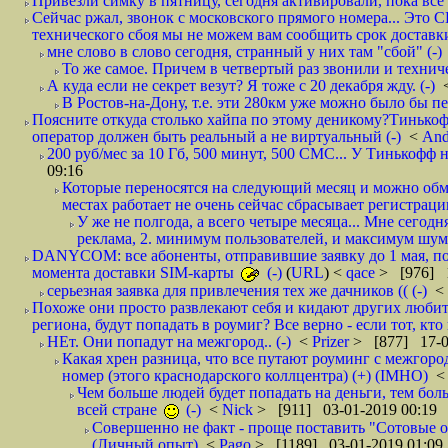
Привезли симку в пятницу, сегодня активировали, пока все 
Сейчас ржал, звонок с московского прямого номера... Это С
технического сбоя мы не можем вам сообщить срок доставки
мне слово в слово сегодня, странный у них там "сбой" (-)
То же самое. Причем в четвертый раз звонили и техниче
А куда если не секрет везут? Я тоже с 20 декабря жду. (-)
В Ростов-на-Дону, т.е. эти 280км уже можно было бы пеш
Поясните откуда столько хайпа по этому деникому?Тинькоф
оператор должен быть реальный а не виртуальный (-)
<
And
200 руб/мес за 10 Гб, 500 минут, 500 СМС... У Тинькофф не
09:16
Которые переносятся на следующий месяц и можно обмен
местах работает не очень сейчас сбрасывает регистрацию
У же не полгода, а всего четыре месяца... Мне сегод
реклама, 2. минимум пользователей, и максимум шума.
DANYCOM: все абоненты, отправившие заявку до 1 мая, пол
момента доставки SIM-карты
(-)
(
URL
) <
qace
> [976] 1
серьезная заявка для привлечения тех же дачников (( (-)
<
Похоже они просто развлекают себя и кидают других любител
региона, будут попадать в роумиг? Все верно - если тот, кто вам звони 
НЕт. Они попадут на межгород.. (-)
<
Prizer
> [877] 17-0
Какая хрен разница, что все путают роуминг с межгор
номер (этого краснодарского коллцентра) (+) (IMHO)
Чем больше людей будет попадать на деньги, тем бо
всей стране
(-)
<
Nick
> [911] 03-01-2019 00:19
Совершенно не факт - проще поставить "Сотовые опе
(Личный опыт)
<
Pago
> [1189] 03-01-2019 01:09