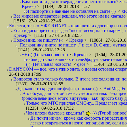
Вам звонили для потверждения и чего-то такого? Зака
Крекер
> [1139] 28-01-2018 11:27
Я паспортные данные не оставлял на сайте (-)
<
xR
Все мировые операторы решили, что этого им не хватало 
[1516] 27-01-2018 23:46
Коллеги, те кто УЖЕ ЮЗАЕТ - пришлите их договор на почту
Если в договоре есть раздел "шесть месяц на это даром", т
Крекер
> [1133] 27-01-2018 23:55
Полковник, не пишут? (-)
<
Крекер
> [1086] 27-01-2018
"Полковнику никто не пишет..." и сам D. Очень мутная
[1141] 28-01-2018 12:28
++ (-) (Горячая новость)
<
Крекер
> [1364] 28-01-20
наблюдать на склянках и теле2форум значительно в
(-) (Печальная новость)
<
qace
> [1146] 28-01-2018
DANYCOM — все, что нужно знать о новом сотовом опера
26-01-2018 17:09
Вопросов стало только больше. В итоге все халявщики по
[1339] 26-01-2018 18:55
Да, какое то кредитное фуфло, похоже (-)
<
AntiMegaF
Это обсуждали в этой теме с самого начала. Гендире
(родоначальников этого виртуала) - м.б. просто базу 
Только что МТС прислал СМС-ку.. Предлагает кре
[1235] 09-02-2018 17:32
Чем плохи быстрые кредиты?
(-) (Тупой вопрос
Да почти ничем, кроме как скорость прирастани
легко превратиться в нечто неподъёмное, если вов