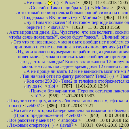
Не надо...
(-)
<
Prizer
> [881] 11-01-2018 15:05
Спасибо. Таки надо брать! (-)
<
Мойша
> [835] 
в тестовый период нельзя больше одной симки на паспор
Поддержка в ВК пишет. (+)
<
Мойша
> [963] 11-01-
ну я Вам что сказал? В тестовом периоде больше одн
берите (-)
<
slava87
> [1023] 11-01-2018 15:50
Активировали днем. Да.. Чувствую, что все коллеги, соска
чтобы связь появилась?", скоро будут "здесь".. (Личный опыт
Это что то новенькое, у меня с мтс вообще нет проблем с
припомню и то не на улице а в глухих помещениях (-) (
Ну, мои коллеги курьерами не работают, а целыми днями
новенькое...", можно поискать мое сообщение примерно 
тогда что за выводы? Если у вас локально Т2 получше
мобиле мтс,так последнее время дома Т2 сильно слива
А не проще ли взять Т2 и не выносить мозг этими
Так на чьей сети по факту работает? Теле2? (-)
<
Tha
Код сети 250 20 - Теле2 (в телефоне отображается
ну да (-)
<
zloj
> [787] 11-01-2018 12:54
Причем без вариантов. Перенос остатков пакетов
<
b13
> [958] 11-01-2018 13:03
Получил симкарту, анкету абонента заполнял сам, сфоткали 
опыт)
<
zeb007
> [886] 10-01-2018 17:21
На сайте на втором банере заявлена возможность обмена 
(Просто предположение)
<
zeb007
> [940] 10-01-2018 1
Всё работает у меня (+)
<
antropka
> [1098] 10-01-2018 16:
Лажовый оператор (+)
<
slava87
> [1031] 09-01-2018 12:00