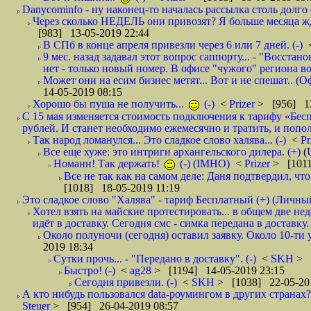
Danycominfo - ну наконец-то началась рассылка столь дол
Через сколько НЕДЕЛЬ они привозят? Я больше месяца жду,
[983] 13-05-2019 22:44
В СПб в конце апреля привезли через 6 или 7 дней. (-)
9 мес. назад задавал этот вопрос саппорту... - "Восст
нет - только новый номер. В офисе "чужого" региона во
Может они на есим бизнес метят... Вот и не спешат.. (О
14-05-2019 08:15
Хорошо бы пуша не получить...
(-)
<
Prizer
> [956] 13
С 15 мая изменяется стоимость подключения к тарифу «Бесп
рублей. И станет необходимо ежемесячно и тратить, и попол
Так народ ломанулся... Это сладкое слово халява... (-)
<
Pr
Все еще хуже: это интриги архангельского дилера. (+)
(
Номанн! Так держать!
(-) (IMHO)
<
Prizer
> [1011
Все не так как на самом деле: Даня подтвердил, чт
[1018] 18-05-2019 11:19
Это сладкое слово "Халява" - тариф Бесплатный (+) (Личны
Хотел взять на майские протестировать... в общем две не
идёт в доставку. Сегодня смс - симка передана в доставку.
Около полуночи (сегодня) оставил заявку. Около 10-ти у
2019 18:34
Сутки прочь... - "Передано в доставку". (-)
<
SKH
> 
Быстро! (-)
<
ag28
> [1194] 14-05-2019 23:15
Сегодня привезли. (-)
<
SKH
> [1038] 22-05-20
А кто нибудь пользовался data-роумингом в других странах?
Steuer
> [954] 26-04-2019 08:57