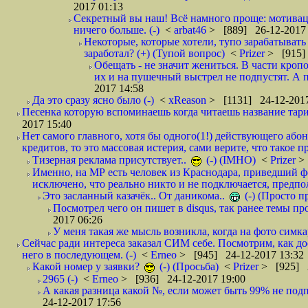
2017 01:13
Секретный вы наш! Всё намного проще: мотиваци
ничего больше. (-)
<
arbat46
> [889] 26-12-2017 
Некоторые, которые хотели, тупо зарабатывать 
заработал? (+) (Тупой вопрос)
<
Prizer
> [915]
Обещать - не значит жениться. В части кропо
их и на пушечный выстрел не подпустят. А п
2017 14:58
Да это сразу ясно было (-)
<
xReason
> [1131] 24-12-2017
Песенка которую вспоминаешь когда читаешь название тар
2017 15:40
Нет самого главного, хотя бы одного(1!) действующего абон
кредитов, то это массовая истерия, сами верите, что такое п
Тизерная реклама присутствует..
(-) (IMHO)
<
Prizer
>
Именно, на МР есть человек из Краснодара, приведший ф
исключено, что реально никто и не подключается, предпол
Это засланный казачёк.. От даникома..
(-) (Просто 
Посмотрел чего он пишет в disqus, так ранее темы пр
2017 06:26
У меня такая же мысль возникла, когда на фото симкар
Сейчас ради интереса заказал СИМ себе. Посмотрим, как д
него в последующем. (-)
<
Erneo
> [945] 24-12-2017 13:32
Какой номер у заявки?
(-) (Просьба)
<
Prizer
> [925] 2
2965 (-)
<
Erneo
> [936] 24-12-2017 19:00
А какая разница какой №, если может быть 99% не подп
24-12-2017 17:56