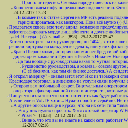
Просто интересно.. Сколько народу повелось на халяв
Конкретно ждем инфу по реальному подключению. Фото симо
24-12-2017 17:23
В комментах к статье Сергея на МР есть реально подкл
тарифицироваться, как межгород. Пока всё мутно (-)
(
U
Продраться сквозь всю тему анрил, возможно продублирую,
зафотографировать морду лица абонента и другие любопытн
del. Не туда =) (-)
<
mail
> [898] 25-12-2017 05:47
Хотел посмотреть на их руководство, но "404", зато в кэше
решили виртуала на конкуренте сделать, или у них фотки т
Браво Шерлокхолмс, история напоминает бред сивой кобы
директором компании Группы «Теле2» в Нижнем Новгород
Да там вообще с руководством какая-то мутная история.
Руководство руководством, а хозяева,- совсем другое
(С её баснями. как там ей бизнес достался..) А свидет
Я открыл америку? - оказывается этот Икс из табакерки спе
Краснодаре торговал, а лицензию на услуги связи получил а
Открою вам небольшой секрет. Виртуальным оператором с
операторов фиксированной связи и интернета, которые до 
Пишут что из-за того что хотят потестить как будет работать
А если еще и VoLTE хотят... Нужно подойти серьёзно. Не то 
А другие опсосы ваще в курсах, что на их сети типа "зам
Это у них нужно спросить. Хотя сотовый оператор WiFire
<
Prizer
> [1038] 23-12-2017 19:11
Видно, что это вы не знаете на какой сети работает W
12-2017 02:18