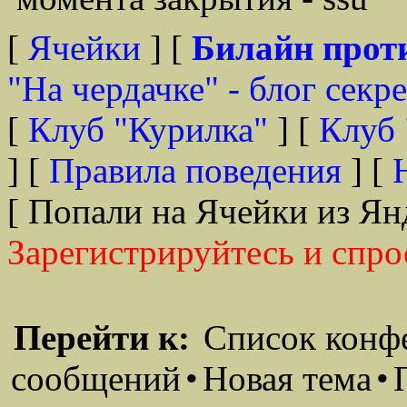
[
Ячейки
] [
Билайн прот
"На чердачке" - блог секр
[
Клуб "Курилка"
] [
Клуб 
] [
Правила поведения
] [
[ Попали на Ячейки из Ян
Зарегистрируйтесь и спро
Перейти к:
Список конф
сообщений
•
Новая тема
•