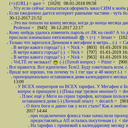
(+)
(
URL
) <
qace
> [1029] 08-01-2018 09:58
Угу если сейчас попытаться оформить заказ СИМ в моём р
Если ежедневно дается интернет равными частями - чуть боле
30-12-2017 21:52
Это вы попали на конец месяца, когда до конца месяца дае
Professor
> [945] 30-12-2017 22:17
Кому нибудь удалось изменить пароль от ЛК на свой? А то 
прислали изначально пятизначный
+ (+)
<
feoser
> [102
Только что зарегился Деником в мегафоне в метро... (-)
<
С
В метро какого города? (-)
<
Nick
> [803] 01-01-2019 16
В метро какого города? (-)
<
Nick
> [797] 01-01-2019 16
В метро какого города? (-)
<
Nick
> [963] 01-01-2019 16
VoLTE не мелькал?
(-) (Тупой вопрос)
<
Prizer
> [900]
Все нравится. Все идентично Теле2. Буду советовать всем. (-
Вроде все хорошо, ток почему то 1 гиг щас и 48 минут (-)
<
пропорционально оставшимся дням календарного месяца в
13:09
У ВСЕХ операторов на ВСЕХ тарифах. У Мегафон и Би 
вопрос в принципе (-) (Пока еще трезвое мнение!)
<
de
Плюс ещё у Меги на серии тарифов, которым пользую
оставшимся дням (-) (Личный опыт)
<
decarch
> [901
О боги боги и давно так у всех стало? Как я люблю 
2017 14:44
при подключении флекса тоже начислили пропорц
предоставлять,а АП осталась посуточная (-)
<
sl
На тарифах с привязкой к календарному месяцу 