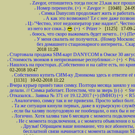
Zavgor, отпишитесь тогда после 23,как все прошло
Номер перенесён. (+)
<
Zavgor
> [1048] 24-09
Симка Danycom продолжает жить и работать 
А как это возможно? Т.е с нее даже позвон
Ц:-"Честно, этот недооператор уже надоел". Честно
из него все соки..)
(+)
<
Prizer
> [1125] 17-09-2
боюсь, что скоро выжимать будет нечего.. (+) (Пе
У меня свалить не получится.. (Номер Московс
без домашнего стационарного интернета.. Ск
2018 11:20
Стартовала продажа SIM-карт DANYCOM в Омске 30 августа 
Стоимость звонков в непризнанные республики:-> (+)
<
Pri
Нашлось на просторах..(Собственно и на сайте есть, но криво. А наро
02-2018 10:47
Собственно купить СИМ-ку Дэникома здесь и отвезти её в
[1131] 10-02-2018 11:22
Вчера курьер привёз таки симку. Полтора месяца заняло у н
делали. /// Симка работает. Потестим, что за зверь )) (-)
<
St
Отказался... Заявка № 371 от 19.12.2017 (+) (IMHO) (+)
<
R
Аналогично, симку так и не привезли. Просто забил болт. 
Та же ситуация кинули первых, даже в курьерскую службу
если бы халяву полугодовую не пообещали, о них бы и не
Логично. Хотя халява там 6 месяцев с момента подключени
Не с момента подключения, а с момента объявления о хал
Друзья! Обращаем ваше внимание, что все абоненты, 
бесплатной связи начинается с момента активации 