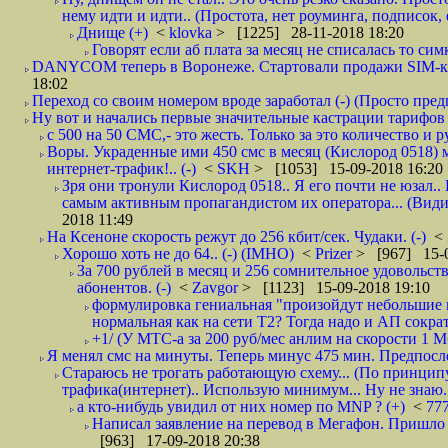
нему идти и идти.. (Простота, нет роуминга, подписок
Днище (+)
<
klovka
> [1225] 28-11-2018 18:20
Говорят если аб плата за месяц не списалась то симк
DANYCOM теперь в Воронеже. Стартовали продажи SIM-карт
18:02
Переход со своим номером вроде заработал (-) (Просто пре
Ну вот и начались первые значительные кастрации тарифов 
с 500 на 50 СМС,- это жесть. Только за это количество и ру
Воры. Украденные ими 450 смс в месяц (Кислород 0518) 
интернет-трафик!.. (-)
<
SKH
> [1053] 15-09-2018 16:20
Зря они тронули Кислород 0518.. Я его почти не юзал.. 
самым активным пропагандистом их оператора... (Видим
2018 11:49
На Ксеноне скорость режут до 256 кбит/сек. Чудаки. (-)
<
Хорошо хоть не до 64.. (-) (IMHO)
<
Prizer
> [967] 15-0
За 700 рублей в месяц и 256 сомнительное удовольст
абонентов. (-)
<
Zavgor
> [1123] 15-09-2018 19:10
формулировка гениальная "произойдут небольшие из
нормальная как на сети Т2? Тогда надо и АП сократ
+1/ (У МТС-а за 200 руб/мес анлим на скорости 1 Мб
Я менял смс на минуты. Теперь минус 475 мин. Предпослед
Стараюсь не трогать работающую схему... (По принципу
трафика(интернет).. Использую минимум... Ну не знаю..
а кто-нибудь увидил от них номер по MNP ? (+)
<
77
Написал заявление на перевод в Мегафон. Пришло 
[963] 17-09-2018 20:38