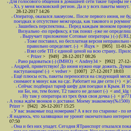
Для голосового общения в домашней сети такие тарифы не о
Хз, у меня московский регион. Да и у всех пакеты минут. 
28-12-2017 14:26
Оператор, оказался лакмусом.. После первого июня, не бу
поездках и отсутствие межгорода, как такового и роуминга.
Зашибись перспектива... Перед каждым звонком проверят
Визуально -по префиксу, я так понял -уже не определи
Выручает приложение Сотовые операторы ) (-)
(
URL
Тоже поставил, но бесплатная версия неправильно
правильно определяет. (-)
<
Йцук
> [905] 11-01-2
Взял себе ТП с единой ценой на всю страну.. При
<
Prizer
> [949] 28-12-2017 08:26
Рано радоваться (-) (IMHO)
<
Andrey34
> [992] 27-12-
Андрей, приветствую! До июня нужно еще дожить. Думаю 
наступающим! (-)
<
vedser
> [1007] 27-12-2017 18:03
Ещё плюсы есть, пакеты переносятся на следующий месяц 
снимают в минус как на сдс. Работает на две сети (+)
<
j
Сейчас подбирал тариф шефу для поездки в Крым. И то
ни Би, ни, тем более, Т2 такого не делают (-)
<
and_klg
Ну там у оператора из трех букв своя дочка (-)
<
je77
А пока ждём звонков о доставке. Моему знакомому(№1500) поз
Prizer
> [942] 26-12-2017 15:25
У вас знакомые под номерами? А я все по старинке - по 
Я надеюсь, что халявщики не уронят окончательно интернет 
07:50
Она и без них упадет. Сегодня ЯТранспорт отказался пока