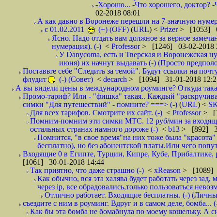
-Хорошо... -Что хорошего, доктор? -
02-2018 08:01
А как давно в Воронеже перешли на 7-значную нумер
с 01.02.2011
(+) (OFF)
(
URL
) <
Prizer
> [1053] 0
Ясно. Надо отдать вам должное за верное замечан
нумерация). (-)
<
Professor
> [1246] 03-02-2018 
У Danycoma, есть и Тверская и Воронежская ну
июня) их начнут выдавать (-) (Просто предпол
Поставьте себе "Следить за темой". Будут ссылки на почт
флудит
(-) (Совет)
<
decarch
> [1094] 31-01-2018 12:2
А вы видели цены в международном роуминге? Откуда такая
Промо-тариф? Или - "фишка" такая.. Каждый "раскручивае
симки "Для путешествий" - помните? ===> (-)
(
URL
) <
S
Для всех тарифов. Смотрите их сайт. (-)
<
Professor
> [
Помним-помним эти симки МТС. 12 руб/мин за входящие и
остальных странах намного дороже (-)
<
b13
> [892] 3
Помнится, "в свое время"на них тоже была "красота
бесплатно), но без абонентской платы.Или чего попут
Входящие 0 в Египте, Турции, Кипре, Кубе, Прибалтике, р
[1061] 30-01-2018 14:44
Так приятно, что даже страшно (-)
<
xReason
> [1089] 
Как обычно, вся эта халява будет работать через зад
через ip, все обрадовались,только пользоваться нево
Отлично работает. Входящие бесплатны. (-) (Личн
съездите с ним в роуминг. Вдруг и в самом деле, бомба... (
Как бы эта бомба не бомабнула по моему кошельку. А си