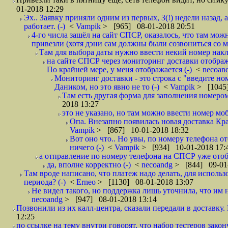
01-2018 12:29
Эх.. Заявку приняли одним из первых, 3(!) недели назад, 
работает. (-)
<
Vampik
> [965] 08-01-2018 20:51
4-го числа зашёл на сайт СПСР, оказалось, что там мож
привезли (хотя дэни сам должны были созвониться со мн
Там для выбора даты нужно ввести некий номер накла
на сайте СПСР через мониторинг доставки отображ
По крайней мере, у меня отображается (-)
<
necoan
Мониторинг доставки - это строка с "введите но
Даником, но это явно не то (-)
<
Vampik
> [1045]
Там есть другая форма для заполнения номером 
2018 13:27
это не указано, но там можно ввести номер моб
Опа. Внезапно появилась новая доставка Кра
Vampik
> [867] 10-01-2018 18:32
Вот оно что.. Но увы, по номеру телефона о
ничего (-)
<
Vampik
> [934] 10-01-2018 17:
а отправление по номеру телефона на СПСР уже отоб
да, вполне корректно (-)
<
necoandg
> [844] 09-01
Там вроде написано, что платеж надо делать, для использ
периода? (-)
<
Erneo
> [1130] 08-01-2018 13:07
Не видел такого, но поддержка лишь уточнила, что им 
necoandg
> [947] 08-01-2018 13:14
Позвонили из их калл-центра, сказали передали в доставку. И
12:25
по ссылке на тему внутри говорят, что набор тестеров зак