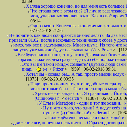
03:39
Халява хорошо конечно, но для меня есть большое 
Что страшного в этом сне? (Я лично развлекаюсь.
международных звонков взял.. Как в своё время
08:14
Однозначно. Копеечная экономия может вылезти
07-02-2018 21:56
Не понятно, как люди собираются бизнес делать. За два мес
привезли 01.02. после нескольких технических сбоев у дост
имхо, так все и задумывалось. Много шума. Из того что к
запуску уже многие будут наслышаны.. (-)
<
Prizer
> [112
Все будут наслышаны, что у этого Дынякома обслужива
гораздо сложнее, чем сразу создать о себе положительн
Это вы им такой имидж создаете? (Думаю люди сами оп
пиар...
(-)
<
Prizer
> [959] 06-02-2018 09:31
Хотел бы - создал бы... А так, просто мысли вслух 
[1073] 06-02-2018 09:35
Надо просто понимать, что подобные операторы 
мелкооптовые базы.. Таких операторов может быт
Хрень несёте какую-то... Я сравниваю с Йотой
(Ошибочка!)
<
decarch
> [1387] 06-02-2018 0
У Ёты и Мегафона,- один и тот же хозяин.. (-
Ну и что с того, что один? А ведут себя 
пунктам (-) (Ошибочка!)
<
decarch
> [1082
Подождём еще нескольких на каждой из 
движение все, конечная цель ничто... Образец договора н