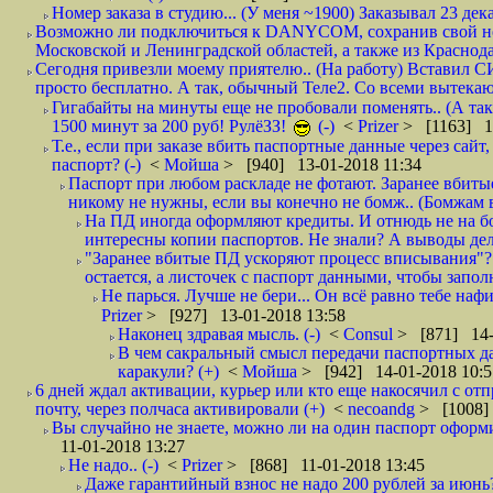
Номер заказа в студию... (У меня ~1900) Заказывал 23 дека
Возможно ли подключиться к DANYCOM, сохранив свой номе
Московской и Ленинградской областей, а также из Краснода
Сегодня привезли моему приятелю.. (На работу) Вставил СИ
просто бесплатно. А так, обычный Теле2. Со всеми вытек
Гигабайты на минуты еще не пробовали поменять.. (А та
1500 минут за 200 руб! РулёЗЗ!
(-)
<
Prizer
> [1163] 1
Т.е., если при заказе вбить паспортные данные через сай
паспорт? (-)
<
Мойша
> [940] 13-01-2018 11:34
Паспорт при любом раскладе не фотают. Заранее вбит
никому не нужны, если вы конечно не бомж.. (Бомжам в
На ПД иногда оформляют кредиты. И отнюдь не на б
интересны копии паспортов. Не знали? А выводы дела
"Заранее вбитые ПД ускоряют процесс вписывания"?
остается, а листочек с паспорт данными, чтобы заполн
Не парься. Лучше не бери... Он всё равно тебе нафи
Prizer
> [927] 13-01-2018 13:58
Наконец здравая мысль. (-)
<
Consul
> [871] 14-
В чем сакральный смысл передачи паспортных да
каракули? (+)
<
Мойша
> [942] 14-01-2018 10:5
6 дней ждал активации, курьер или кто еще накосячил с от
почту, через полчаса активировали (+)
<
necoandg
> [1008]
Вы случайно не знаете, можно ли на один паспорт оформи
11-01-2018 13:27
Не надо.. (-)
<
Prizer
> [868] 11-01-2018 13:45
Даже гарантийный взнос не надо 200 рублей за июнь?