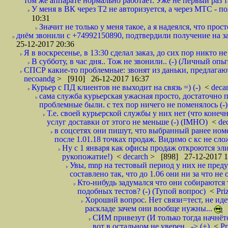
том же аппарате нормально работает. Уже не первый раз т
У меня в ВК через Т2 не авторизуется, а через МТС - 
10:31
Значит не только у меня такое, а я надеялся, что просто
днём звонили с +74992150890, подтвердили получение на зав
25-12-2017 20:36
Я в воскресенье, в 13:30 сделал заказ, до сих пор никто н
В субботу, в час дня.. Тож не звонили.. (-) (Личный опы
СПСР какие-то проблемные: звонят из даньки, предлагают 
necoandg
> [910] 26-12-2017 16:37
Курьер с ПД клиентов не выходит на связь =) (-)
<
deca
сама служба курьерская ужасная просто, достаточно п
проблемные были. с тех пор ничего не поменялось (-)
Т.е. своей курьерской службы у них нет (что коне
услуг доставки от этого не меньше (-) (IMHO)
<
de
в соцсетях они пишут, что выбранный ранее ном
после 1.01.18 точках продаж. Видимо с кс не сло
Ну с 1 января как офисы продаж откроются эли
рукопожатие!)
<
decarch
> [898] 27-12-2017 1
Увы, mnp на тестовый период у них не преду
составлено так, что до 1.06 они ни за что не 
Кто-нибудь задумался что они собираются
подобных тестов? (-) (Тупой вопрос)
<
Pri
Хороший вопрос. Нет связи=тест, не идет
раскладе зачем они вообще нужны...
СИМ привезут (И только тогда начнётся
вот в остальном не уверен.. -> (+)
<
Pr