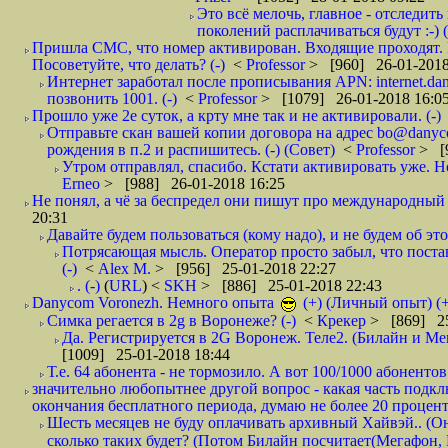
Это всё мелочь, главное - отследит
поколений расплачиваться будут :-) (
Пришла СМС, что номер активирован. Входящие проходят. И
Посоветуйте, что делать? (-)
<
Professor
> [960] 26-01-2018
Интернет заработал после прописывания APN: internet.da
позвонить 1001. (-)
<
Professor
> [1079] 26-01-2018 16:0
Прошло уже 2е суток, а крту мне так и не активировали. (-)
Отправьте скан вашей копии договора на адрес bo@danyc
рождения в п.2 и распишитесь. (-) (Совет)
<
Professor
> [
Утром отправлял, спасибо. Кстати активировать уже. Но 
Erneo
> [988] 26-01-2018 16:25
Не понял, а чё за беспредел они пишут про международный 
20:31
Давайте будем пользоваться (кому надо), и не будем об этом
Потрясающая мысль. Оператор просто забыл, что постави
(-)
<
Alex M.
> [956] 25-01-2018 22:27
. (-)
(
URL
) <
SKH
> [886] 25-01-2018 22:43
Danycom Voronezh. Немного опыта
(+) (Личный опыт) (+
Симка регается в 2g в Воронеже? (-)
<
Крекер
> [869] 25
Да. Регистрируется в 2G Воронеж. Теле2. (Билайн и Мег
[1009] 25-01-2018 18:44
Т.е. 64 абонента - не тормозило. А вот 100/1000 абонентов
значительно любопытнее другой вопрос - какая часть подк
окончания бесплатного периода, думаю не более 20 проценто
Шесть месяцев не буду оплачивать архивный Хайвэй.. (Он 
сколько таких будет? (Потом Билайн посчитает(Мегафон, 