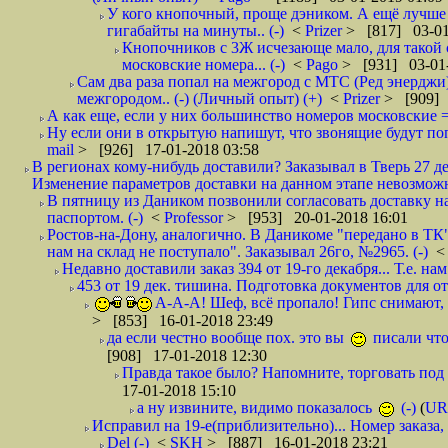
У кого кнопочный, проще дэником. А ещё лучше 
гигабайты на минуты.. (-)
<
Prizer
> [817] 03-01
Кнопочников с 3Ж исчезающе мало, для такой 
московские номера... (-)
<
Pago
> [931] 03-01-
Сам два раза попал на межгород с МТС (Ред энерджи) 
межгородом.. (-) (Личный опыт) (+)
<
Prizer
> [909] 
А как еще, если у них большинство номеров московские =
Ну если они в открытую напишут, что звонящие будут поп
mail
> [926] 17-01-2018 03:58
В регионах кому-нибудь доставили? Заказывал в Тверь 27 де
Изменение параметров доставки на данном этапе невозможн
В пятницу из Даником позвонили согласовать доставку н
паспортом. (-)
<
Professor
> [953] 20-01-2018 16:01
Ростов-на-Дону, аналогично. В Даникоме "передано в ТК"
нам на склад не поступало". Заказывал 26го, №2965. (-)
Недавно доставили заказ 394 от 19-го декабря... Т.е. нам
453 от 19 дек. тишина. Подготовка документов для от
А-А-А! Шеф, всё пропало! Гипс снимают, к
> [853] 16-01-2018 23:49
да если честно вообще пох. это вы
писали что
[908] 17-01-2018 12:30
Правда такое было? Напомните, торговать под
17-01-2018 15:10
а ну извините, видимо показалось
(-)
(
UR
Исправил на 19-е(приблизительно)... Номер заказа, 
Del (-)
<
SKH
> [887] 16-01-2018 23:21