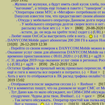
2020 19:02
Жулики не жулиуки, а будут иметь свой кусок хлеба, 
"вагонами", а теперь еще только в пакете с "танкером" и
"Операторы связи МТС и «Мегафон» потребовали от вир
Danycom известен тем, что предоставляет своим абонент
Откуда у мобильного оператора Даником долги перед
У мобильного оператора долгов скорее всего и нет
рассылку по базе мтс (-)
<
lev
> [808] 20-08-2020 
кстати, да. он ведь на хребте теле2 сидит (-)
(
URL
)
Любят наши ОпСоСы выстрелить себе в ногу...
(-)
<
DANYCOM.Mobile дарит абонентам 200 200 Гб в канун Нового
[1020] 26-12-2019 12:30
Перейти со своим номером к DANYCOM.Mobile можно в 5
Оказание услуг связи для абонентов DANYCOM.Mobile на 
временно приостановлено с 09.01.2020 г. (+)
(
URL
) <
ag28
>
С 31 декабря 2019 года оказание услуг связи в регионах Рос
(-)
(
URL
) <
ag28
> [859] 26-12-2019 12:24
Остатки трафика за прошлый месяц прикольно перенесли. Ф
ещё и гиги в минуты все перевёл и потратил. (-)
<
Rust
> [
Хоть у кого то отображается в ЛК расход трафика онлайн? О
2019 15:02
Отображается после закрытия сессии (-)
<
Reeboot
> [917
Тут в комментах пишут, что на дэником не ходят СМС от Мо
Тут Даню как-то мало обсуждают, но СИМ-СИМ обсуждали 
сподручнее. Чудны дела твои, Ячейки!.. (-)
<
qace
> [954]
Так нечего обсужжать.. Оператор простой как палка-верё
Вот и тишина..
(-)
<
Prizer
> [1013] 18-05-2019 13: