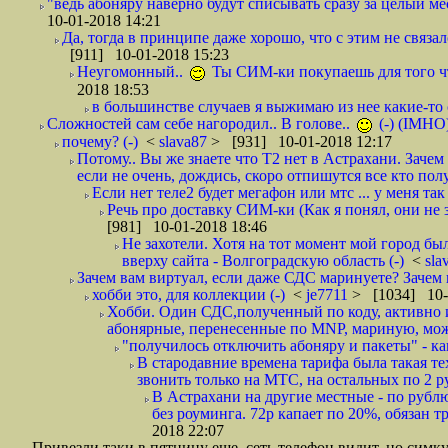
"ведь абоняру наверно будут списывать сразу за целый мес
10-01-2018 14:21
Да, тогда в принципе даже хорошо, что с этим не связал
[911] 10-01-2018 15:23
Неугомонный..
Ты СИМ-ки покупаешь для того ч
2018 18:53
в большинстве случаев я выжимаю из нее какие-то со
Сложностей сам себе нагородил.. В голове..
(-) (IMHO
почему? (-)
<
slava87
> [931] 10-01-2018 12:17
Потому.. Вы же знаете что Т2 нет в Астрахани. Зачем
если не очень, дождись, скоро отпишутся все кто полу
Если нет теле2 будет мегафон или мтс ... у меня так 
Речь про доставку СИМ-ки (Как я понял, они не з
[981] 10-01-2018 18:46
Не захотели. Хотя на тот момент мой город бы
вверху сайта - Волгоградскую область (-)
<
sla
Зачем вам виртуал, если даже СДС маринуете? Зачем 
хобби это, для коллекции (-)
<
je7711
> [1034] 10-
Хобби. Один СДС,полученный по коду, активно и
абонярные, перенесенные по MNP, мариную, може
"получилось отключить абоняру и пакеты" - как
В стародавние времена тарифа была такая те
звонить только на МТС, на остальных по 2 руб
В Астрахани на другие местные - по рубл
без роуминга. 72р капает по 20%, обязан т
2018 22:07
Привезли таки в пятницу еще, сеть телефон видит, но симку