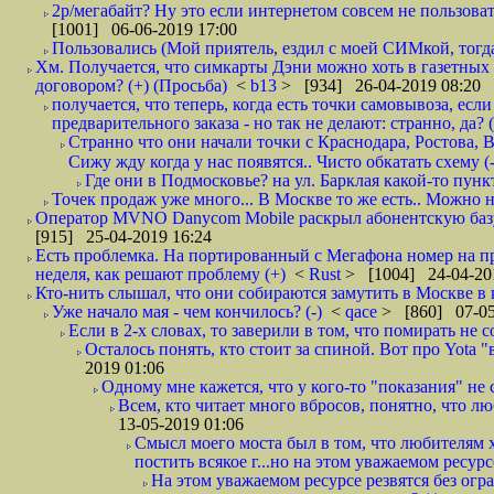
2р/мегабайт? Ну это если интернетом совсем не пользовать
[1001] 06-06-2019 17:00
Пользовались (Мой приятель, ездил с моей СИМкой, тогд
Хм. Получается, что симкарты Дэни можно хоть в газетных к
договором? (+) (Просьба)
<
b13
> [934] 26-04-2019 08:20
получается, что теперь, когда есть точки самовывоза, есл
предварительного заказа - но так не делают: странно, да? (
Странно что они начали точки с Краснодара, Ростова,
Сижу жду когда у нас появятся.. Чисто обкатать схему (-
Где они в Подмосковье? на ул. Барклая какой-то пункт
Точек продаж уже много... В Москве то же есть.. Можно на
Оператор MVNO Danycom Mobile раскрыл абонентскую базу.
[915] 25-04-2019 16:24
Есть проблемка. На портированный с Мегафона номер на при
неделя, как решают проблему (+)
<
Rust
> [1004] 24-04-20
Кто-нить слышал, что они собираются замутить в Москве в к
Уже начало мая - чем кончилось? (-)
<
qace
> [860] 07-05
Если в 2-х словах, то заверили в том, что помирать не с
Осталось понять, кто стоит за спиной. Вот про Yota "
2019 01:06
Одному мне кажется, что у кого-то "показания" не с
Всем, кто читает много вбросов, понятно, что люб
13-05-2019 01:06
Смысл моего моста был в том, что любителям х
постить всякое г...но на этом уважаемом ресурсе.
На этом уважаемом ресурсе резвятся без огр