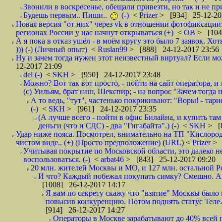
Звонили в воскресенье, обещали привезти, но так и не при
Будешь первым.. Пиши..
(-)
<
Prizer
> [934] 25-12-20
Новая версия "от них" через vk в отношении фотофиксаци
регионах России у нас начнут открываться (+)
<
ОВ
> [104
А я пока в отказ ушёл - в моём кругу это было 7 заявок. Х
))) (-) (Личный опыт)
<
Ruslan99
> [888] 24-12-2017 23:56
Ну и зачем тогда нужен этот неизвестный виртуал? Если м
12-2017 21:09
del (-)
<
SKH
> [950] 24-12-2017 23:48
Можно? Вот так вот просто, - пойти на сайт оператора, и л
(с) Уильям, брат наш, Шекспир; - на вопрос "Зачем тогда 
А то ведь, "тут", частенько покрикивают: "Воры! - тариф-
(-)
<
SKH
> [961] 24-12-2017 23:35
(А лучше всего - пойти в офис Билайна, и купить там 
деньги (что и СДС) - два "Гигабайта".) (-)
<
SKH
> [
Удар ниже пояса. Посмотрел, внимательно на ТП "Кислород"
чистом виде.. (+) (Просто предположение)
(
URL
) <
Prizer
> 
Учитывая покрытие по Московской области, это далеко н
воспользоваться. (-)
<
arbat46
> [843] 25-12-2017 09:20
20 млн. жителей Москвы и МО, и 127 млн. остальной Рос
И что? Каждый побежал покупать симку? Смешно. А вт
[1008] 26-12-2017 14:17
Я вам по секрету скажу что "взятие" Москвы было 
повысив конкуренцию. Потом поднять статус Теле2 
[914] 26-12-2017 14:27
Операторы в Москве зарабатывают до 40% всей пр