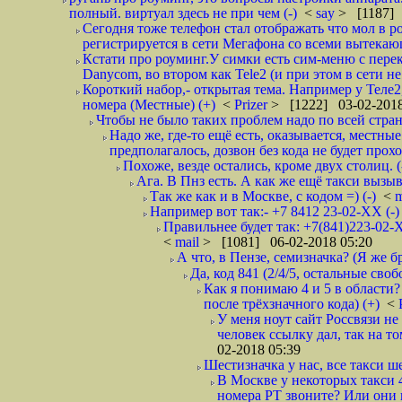
полный. виртуал здесь не при чем (-)
<
say
> [1187] 
Сегодня тоже телефон стал отображать что мол в р
регистрируется в сети Мегафона со всеми вытекаю
Кстати про роуминг.У симки есть сим-меню с пере
Danycom, во втором как Tele2 (и при этом в сети не 
Короткий набор,- открытая тема. Например у Теле2
номера (Местные) (+)
<
Prizer
> [1222] 03-02-2018
Чтобы не было таких проблем надо по всей стране
Надо же, где-то ещё есть, оказывается, местны
предполагалось, дозвон без кода не будет проход
Похоже, везде остались, кроме двух столиц. 
Ага. В Пнз есть. А как же ещё такси вызыв
Так же как и в Москве, с кодом =) (-)
<
m
Например вот так:- +7 8412 23-02-ХХ (-
Правильнее будет так: +7(841)223-02-Х
<
mail
> [1081] 06-02-2018 05:20
А что, в Пензе, семизначка? (Я же бр
Да, код 841 (2/4/5, остальные сво
Как я понимаю 4 и 5 в области?
после трёхзначного кода) (+)
<
У меня ноут сайт Россвязи не
человек ссылку дал, так на то
02-2018 05:39
Шестизначка у нас, все такси ш
В Москве у некоторых такси 
номера РТ звоните? Или они в