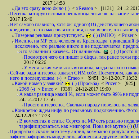
2017 14:58
Да это сразу ясно было (-)
<
xReason
> [1131] 24-12-2017
Песенка которую вспоминаешь когда читаешь название тар
2017 15:40
Нет самого главного, хотя бы одного(1!) действующего абон
кредитов, то это массовая истерия, сами верите, что такое п
Тизерная реклама присутствует..
(-) (IMHO)
<
Prizer
>
Именно, на МР есть человек из Краснодара, приведший ф
исключено, что реально никто и не подключается, предпол
Это засланный казачёк.. От даникома..
(-) (Просто 
Посмотрел чего он пишет в disqus, так ранее темы пр
2017 06:26
У меня такая же мысль возникла, когда на фото симкар
Сейчас ради интереса заказал СИМ себе. Посмотрим, как д
него в последующем. (-)
<
Erneo
> [945] 24-12-2017 13:32
Какой номер у заявки?
(-) (Просьба)
<
Prizer
> [925] 2
2965 (-)
<
Erneo
> [936] 24-12-2017 19:00
А какая разница какой №, если может быть 99% не подп
24-12-2017 17:56
Просто интересно.. Сколько народу повелось на халяв
Конкретно ждем инфу по реальному подключению. Фото симо
24-12-2017 17:23
В комментах к статье Сергея на МР есть реально подкл
тарифицироваться, как межгород. Пока всё мутно (-)
(
U
Продраться сквозь всю тему анрил, возможно продублирую,
зафотографировать морду лица абонента и другие любопытн