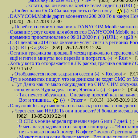
рассылку по базе мтс (-)
<
lev
> [808] 20-08-2020 
кстати, да. он ведь на хребте теле2 сидит (-)
(
URL
)
Любят наши ОпСоСы выстрелить себе в ногу...
(-)
<
DANYCOM.Mobile дарит абонентам 200 200 Гб в канун Нового
[1020] 26-12-2019 12:30
Перейти со своим номером к DANYCOM.Mobile можно в 5
Оказание услуг связи для абонентов DANYCOM.Mobile на 
временно приостановлено с 09.01.2020 г. (+)
(
URL
) <
ag28
>
С 31 декабря 2019 года оказание услуг связи в регионах Рос
(-)
(
URL
) <
ag28
> [859] 26-12-2019 12:24
Остатки трафика за прошлый месяц прикольно перенесли. Ф
ещё и гиги в минуты все перевёл и потратил. (-)
<
Rust
> [
Хоть у кого то отображается в ЛК расход трафика онлайн? О
2019 15:02
Отображается после закрытия сессии (-)
<
Reeboot
> [917
Тут в комментах пишут, что на дэником не ходят СМС от Мо
Тут Даню как-то мало обсуждают, но СИМ-СИМ обсуждали 
сподручнее. Чудны дела твои, Ячейки!.. (-)
<
qace
> [954]
Так нечего обсужжать.. Оператор простой как палка-верё
Вот и тишина..
(-)
<
Prizer
> [1013] 18-05-2019 13:
Danycominfo - ну наконец-то началась рассылка столь дол
Через сколько НЕДЕЛЬ они привозят? Я больше месяца жду,
[982] 13-05-2019 22:44
В СПб в конце апреля привезли через 6 или 7 дней. (-)
9 мес. назад задавал этот вопрос саппорту... - "Восст
нет - только новый номер. В офисе "чужого" региона во
Может они на есим бизнес метят... Вот и не спешат.. (О