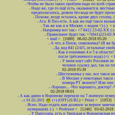
Чтобы не было таких проблем надо по всей стране
Надо же, где-то ещё есть, оказывается, местны
предполагалось, дозвон без кода не будет проход
Похоже, везде остались, кроме двух столиц. 
Ага. В Пнз есть. А как же ещё такси вызыв
Так же как и в Москве, с кодом =) (-)
<
m
Например вот так:- +7 8412 23-02-ХХ (-
Правильнее будет так: +7(841)223-02-Х
<
mail
> [1080] 06-02-2018 05:20
А что, в Пензе, семизначка? (Я же бр
Да, код 841 (2/4/5, остальные сво
Как я понимаю 4 и 5 в области?
после трёхзначного кода) (+)
<
У меня ноут сайт Россвязи не
человек ссылку дал, так на то
02-2018 05:39
Шестизначка у нас, все такси ш
В Москве у некоторых такси 
номера РТ звоните? Или они в
-Хорошо... -Что хорошего, доктор? -
02-2018 08:01
А как давно в Воронеже перешли на 7-значную нумер
с 01.02.2011
(+) (OFF)
(
URL
) <
Prizer
> [1053] 0
Ясно. Надо отдать вам должное за верное замечан
нумерация). (-)
<
Professor
> [1246] 03-02-2018 
У Danycoma, есть и Тверская и Воронежская ну