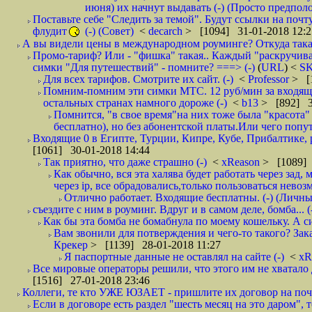
июня) их начнут выдавать (-) (Просто предпол
Поставьте себе "Следить за темой". Будут ссылки на почт
флудит
(-) (Совет)
<
decarch
> [1094] 31-01-2018 12:2
А вы видели цены в международном роуминге? Откуда такая
Промо-тариф? Или - "фишка" такая.. Каждый "раскручивае
симки "Для путешествий" - помните? ===> (-)
(
URL
) <
S
Для всех тарифов. Смотрите их сайт. (-)
<
Professor
> [
Помним-помним эти симки МТС. 12 руб/мин за входящие и
остальных странах намного дороже (-)
<
b13
> [892] 3
Помнится, "в свое время"на них тоже была "красота
бесплатно), но без абонентской платы.Или чего попут
Входящие 0 в Египте, Турции, Кипре, Кубе, Прибалтике, р
[1061] 30-01-2018 14:44
Так приятно, что даже страшно (-)
<
xReason
> [1089] 
Как обычно, вся эта халява будет работать через зад
через ip, все обрадовались,только пользоваться нево
Отлично работает. Входящие бесплатны. (-) (Личн
съездите с ним в роуминг. Вдруг и в самом деле, бомба... (
Как бы эта бомба не бомабнула по моему кошельку. А си
Вам звонили для потверждения и чего-то такого? Зака
Крекер
> [1139] 28-01-2018 11:27
Я паспортные данные не оставлял на сайте (-)
<
xR
Все мировые операторы решили, что этого им не хватало 
[1516] 27-01-2018 23:46
Коллеги, те кто УЖЕ ЮЗАЕТ - пришлите их договор на почту
Если в договоре есть раздел "шесть месяц на это даром", т