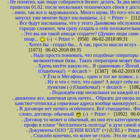
Не понятно, как люди собираются бизнес делать. За два мес
привезли 01.02. после нескольких технических сбоев у дост
имхо, так все и задумывалось. Много шума. Из того что к
запуску уже многие будут наслышаны.. (-)
<
Prizer
> [112
Все будут наслышаны, что у этого Дынякома обслужива
гораздо сложнее, чем сразу создать о себе положительн
Это вы им такой имидж создаете? (Думаю люди сами оп
пиар...
(-)
<
Prizer
> [958] 06-02-2018 09:31
Хотел бы - создал бы... А так, просто мысли вслух 
[1073] 06-02-2018 09:35
Надо просто понимать, что подобные операторы 
мелкооптовые базы.. Таких операторов может быт
Хрень несёте какую-то... Я сравниваю с Йотой
(Ошибочка!)
<
decarch
> [1387] 06-02-2018 0
У Ёты и Мегафона,- один и тот же хозяин.. (-
Ну и что с того, что один? А ведут себя 
пунктам (-) (Ошибочка!)
<
decarch
> [1082
Подождём еще нескольких на каждой из 
движение все, конечная цель ничто... Образец договора н
хамство=отписки,а серьезные адреса вообще манкируют...
В договоре нет ничего особенного. Всё стандартно.. Фот
слово, договор- обычный
(-)
<
Prizer
> [1092] 06-0
Договор то может и обычный, но они его категоричес
профи в плане "бесплатность полгода" в духе самой 
Документы ООО "ДЭНИ КОЛЛ" (+)
(
URL
) <
Prize
Спасибо конечно, но яснее не стало. Это не сам