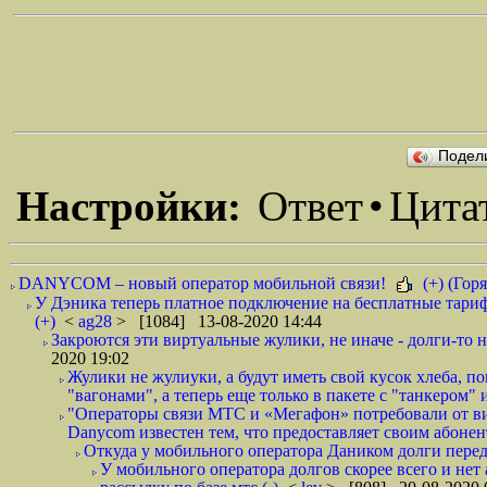
Подел
Настройки:
Ответ
•
Цита
DANYCOM – новый оператор мобильной связи!
(+) (Горя
У Дэника теперь платное подключение на бесплатные тариф
(+)
<
ag28
> [1084] 13-08-2020 14:44
Закроются эти виртуальные жулики, не иначе - долги-то не
2020 19:02
Жулики не жулиуки, а будут иметь свой кусок хлеба, 
"вагонами", а теперь еще только в пакете с "танкером" и
"Операторы связи МТС и «Мегафон» потребовали от вир
Danycom известен тем, что предоставляет своим абонент
Откуда у мобильного оператора Даником долги перед
У мобильного оператора долгов скорее всего и нет