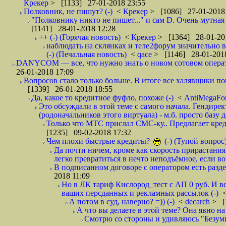
Крекер
> [1133] 27-01-2018 23:55
Полковник, не пишут? (-)
<
Крекер
> [1086] 27-01-2018
"Полковнику никто не пишет..." и сам D. Очень мутная
[1141] 28-01-2018 12:28
++ (-) (Горячая новость)
<
Крекер
> [1364] 28-01-20
наблюдать на склянках и теле2форум значительно в
(-) (Печальная новость)
<
qace
> [1146] 28-01-2018
DANYCOM — все, что нужно знать о новом сотовом опера
26-01-2018 17:09
Вопросов стало только больше. В итоге все халявщики по
[1339] 26-01-2018 18:55
Да, какое то кредитное фуфло, похоже (-)
<
AntiMegaF
Это обсуждали в этой теме с самого начала. Гендире
(родоначальников этого виртуала) - м.б. просто базу 
Только что МТС прислал СМС-ку.. Предлагает кре
[1235] 09-02-2018 17:32
Чем плохи быстрые кредиты?
(-) (Тупой вопрос
Да почти ничем, кроме как скорость прирастани
легко превратиться в нечто неподъёмное, если вов
В подписанном договоре с оператором есть разде
2018 11:09
Но в ЛК тариф Кислород_тест с АП 0 руб. И вс
ваших персданных и рекламных рассылок (-)
А потом в суд, наверно? =)) (-)
<
decarch
> [
А что вы делаете в этой теме? Она явно на д
Смотрю со стороны и удивляюсь "Безумию