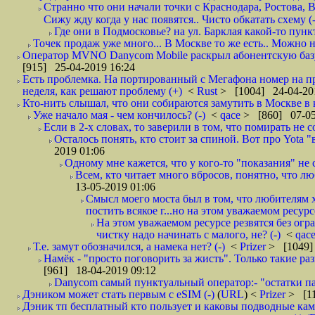
Странно что они начали точки с Краснодара, Ростова,
Сижу жду когда у нас появятся.. Чисто обкатать схему (-
Где они в Подмосковье? на ул. Барклая какой-то пункт
Точек продаж уже много... В Москве то же есть.. Можно на
Оператор MVNO Danycom Mobile раскрыл абонентскую базу.
[915] 25-04-2019 16:24
Есть проблемка. На портированный с Мегафона номер на при
неделя, как решают проблему (+)
<
Rust
> [1004] 24-04-20
Кто-нить слышал, что они собираются замутить в Москве в к
Уже начало мая - чем кончилось? (-)
<
qace
> [860] 07-05
Если в 2-х словах, то заверили в том, что помирать не с
Осталось понять, кто стоит за спиной. Вот про Yota "
2019 01:06
Одному мне кажется, что у кого-то "показания" не с
Всем, кто читает много вбросов, понятно, что люб
13-05-2019 01:06
Смысл моего моста был в том, что любителям х
постить всякое г...но на этом уважаемом ресурсе.
На этом уважаемом ресурсе резвятся без огр
чистку надо начинать с малого, не? (-)
<
qac
Т.е. замут обозначился, а намека нет? (-)
<
Prizer
> [1049]
Намёк - "просто поговорить за жисть". Только такие ра
[961] 18-04-2019 09:12
Danycom самый пунктуальный оператор:- "остатки па
Дэником может стать первым с еSIM (-)
(
URL
) <
Prizer
> [11
Дэник тп бесплатный кто пользует и каковы подводные кам