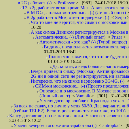
в 2G работает. (-)
<
Professor
> [963] 24-01-2018 15:20
T2 в 2g работает везде кроме Мск. А вот регится ли с
В МТС-е,- только экстренные... (-) (Личный опыт)
В 2g работает в Мск, ответ поддержки. (-)
<
Serjio
Что-то мне не верится, что симки с московскими 
16:20
А как симка Дэником регистрируется в Москве в 
Автоматически.. (-) (Личный опыт)
<
Prizer
> 
Автоматически - это как? (-) (Тупой вопрос)
Видимо, предполагается возможность зароу
01-01-2019 16:42
Только мне кажется, что это не будет о
01-01-2019 16:44
Да, кстати, а ведь большая часть номер
Вчера привезли симку (Москва). Активировалось п
2G ни в одной сети не регистрируется, ни автом
Интересно, что на симке нарисовано 3G/4G. (-)
СИМ-ки московские... (-) (Просто предположе
Определенно московские. В Москве звонок н
(Личный опыт)
<
Vampik
> [901] 31-01-201
У меня договор вообще в Краснодар уехал...
За всех не скажу, но лично у меня 50/50. Два варианта л
(сейчас TELE2). Если тариф останется таких же, то 10Гб. 
Карту доставили, но не активна пока. У кого есть советы к
24-01-2018 12:41
У меня вечером того же дня заработала (-)
<
antropka
> [9