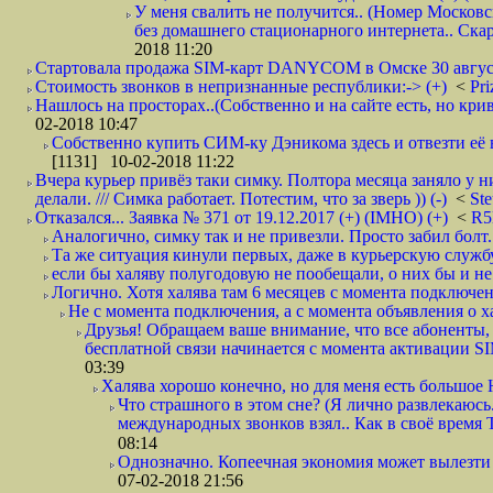
У меня свалить не получится.. (Номер Московс
без домашнего стационарного интернета.. Ск
2018 11:20
Стартовала продажа SIM-карт DANYCOM в Омске 30 августа 
Стоимость звонков в непризнанные республики:-> (+)
<
Pri
Нашлось на просторах..(Собственно и на сайте есть, но криво. А наро
02-2018 10:47
Собственно купить СИМ-ку Дэникома здесь и отвезти её в
[1131] 10-02-2018 11:22
Вчера курьер привёз таки симку. Полтора месяца заняло у н
делали. /// Симка работает. Потестим, что за зверь )) (-)
<
St
Отказался... Заявка № 371 от 19.12.2017 (+) (IMHO) (+)
<
R
Аналогично, симку так и не привезли. Просто забил болт. 
Та же ситуация кинули первых, даже в курьерскую службу
если бы халяву полугодовую не пообещали, о них бы и не
Логично. Хотя халява там 6 месяцев с момента подключени
Не с момента подключения, а с момента объявления о хал
Друзья! Обращаем ваше внимание, что все абоненты, 
бесплатной связи начинается с момента активации 
03:39
Халява хорошо конечно, но для меня есть большое 
Что страшного в этом сне? (Я лично развлекаюсь.
международных звонков взял.. Как в своё время
08:14
Однозначно. Копеечная экономия может вылезти
07-02-2018 21:56