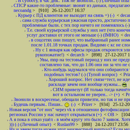
В субботу, в час дня.. Тож не звонили.. (-) (Личный опы
СПСР какие-то проблемные: звонят из даньки, предлагают 
necoandg
> [910] 26-12-2017 16:37
Курьер с ПД клиентов не выходит на связь =) (-)
<
deca
сама служба курьерская ужасная просто, достаточно п
проблемные были. с тех пор ничего не поменялось (-)
Т.е. своей курьерской службы у них нет (что коне
услуг доставки от этого не меньше (-) (IMHO)
<
de
в соцсетях они пишут, что выбранный ранее ном
после 1.01.18 точках продаж. Видимо с кс не сло
Ну с 1 января как офисы продаж откроются эли
рукопожатие!)
<
decarch
> [898] 27-12-2017 1
Увы, mnp на тестовый период у них не преду
составлено так, что до 1.06 они ни за что не 
Кто-нибудь задумался что они собираются
подобных тестов? (-) (Тупой вопрос)
<
Pri
Хороший вопрос. Нет связи=тест, не идет
раскладе зачем они вообще нужны...
СИМ привезут (И только тогда начнётся
вот в остальном не уверен.. -> (+)
<
Pr
Звонили в воскресенье, обещали привезти, но так и не при
Будешь первым.. Пиши..
(-)
<
Prizer
> [934] 25-12-20
Новая версия "от них" через vk в отношении фотофиксаци
регионах России у нас начнут открываться (+)
<
ОВ
> [104
А я пока в отказ ушёл - в моём кругу это было 7 заявок. Х
))) (-) (Личный опыт)
<
Ruslan99
> [888] 24-12-2017 23:56
Ну и зачем тогда нужен этот неизвестный виртуал? Если м