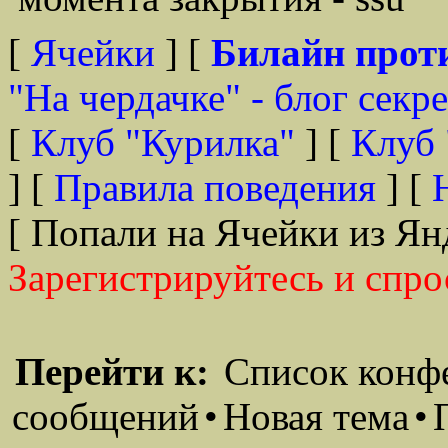
[
Ячейки
] [
Билайн прот
"На чердачке" - блог секр
[
Клуб "Курилка"
] [
Клуб 
] [
Правила поведения
] [
[ Попали на Ячейки из Ян
Зарегистрируйтесь и спро
Перейти к:
Список конф
сообщений
•
Новая тема
•