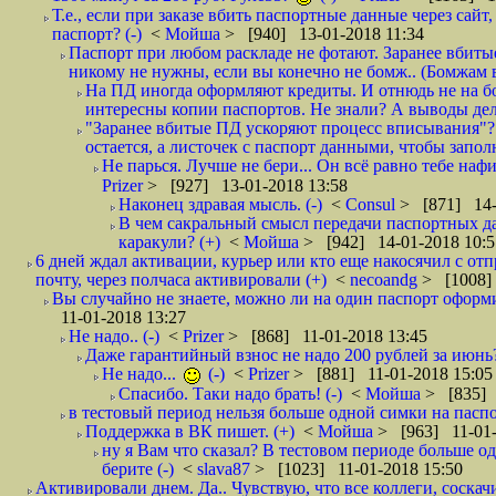
Т.е., если при заказе вбить паспортные данные через сай
паспорт? (-)
<
Мойша
> [940] 13-01-2018 11:34
Паспорт при любом раскладе не фотают. Заранее вбит
никому не нужны, если вы конечно не бомж.. (Бомжам в
На ПД иногда оформляют кредиты. И отнюдь не на б
интересны копии паспортов. Не знали? А выводы дела
"Заранее вбитые ПД ускоряют процесс вписывания"?
остается, а листочек с паспорт данными, чтобы заполн
Не парься. Лучше не бери... Он всё равно тебе нафи
Prizer
> [927] 13-01-2018 13:58
Наконец здравая мысль. (-)
<
Consul
> [871] 14-
В чем сакральный смысл передачи паспортных да
каракули? (+)
<
Мойша
> [942] 14-01-2018 10:5
6 дней ждал активации, курьер или кто еще накосячил с от
почту, через полчаса активировали (+)
<
necoandg
> [1008]
Вы случайно не знаете, можно ли на один паспорт оформи
11-01-2018 13:27
Не надо.. (-)
<
Prizer
> [868] 11-01-2018 13:45
Даже гарантийный взнос не надо 200 рублей за июнь?
Не надо...
(-)
<
Prizer
> [881] 11-01-2018 15:05
Спасибо. Таки надо брать! (-)
<
Мойша
> [835] 
в тестовый период нельзя больше одной симки на паспор
Поддержка в ВК пишет. (+)
<
Мойша
> [963] 11-01-
ну я Вам что сказал? В тестовом периоде больше одн
берите (-)
<
slava87
> [1023] 11-01-2018 15:50
Активировали днем. Да.. Чувствую, что все коллеги, соска