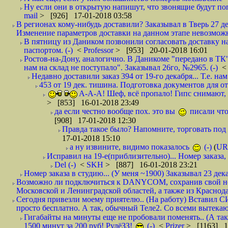
Ну если они в открытую напишут, что звонящие будут поп
mail
> [926] 17-01-2018 03:58
В регионах кому-нибудь доставили? Заказывал в Тверь 27 де
Изменение параметров доставки на данном этапе невозможн
В пятницу из Даником позвонили согласовать доставку н
паспортом. (-)
<
Professor
> [953] 20-01-2018 16:01
Ростов-на-Дону, аналогично. В Даникоме "передано в ТК"
нам на склад не поступало". Заказывал 26го, №2965. (-)
Недавно доставили заказ 394 от 19-го декабря... Т.е. нам
453 от 19 дек. тишина. Подготовка документов для от
А-А-А! Шеф, всё пропало! Гипс снимают, к
> [853] 16-01-2018 23:49
да если честно вообще пох. это вы
писали что
[908] 17-01-2018 12:30
Правда такое было? Напомните, торговать под
17-01-2018 15:10
а ну извините, видимо показалось
(-)
(
UR
Исправил на 19-е(приблизительно)... Номер заказа, 
Del (-)
<
SKH
> [887] 16-01-2018 23:21
Номер заказа в студию... (У меня ~1900) Заказывал 23 дека
Возможно ли подключиться к DANYCOM, сохранив свой номе
Московской и Ленинградской областей, а также из Краснода
Сегодня привезли моему приятелю.. (На работу) Вставил СИ
просто бесплатно. А так, обычный Теле2. Со всеми вытек
Гигабайты на минуты еще не пробовали поменять.. (А та
1500 минут за 200 руб! РулёЗЗ!
(-)
<
Prizer
> [1163] 1