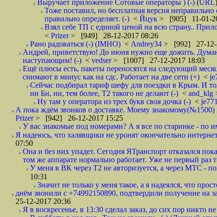
Выручает приложение Сотовые операторы ) (-)
(
URL
Тоже поставил, но бесплатная версия неправильно
правильно определяет. (-)
<
Йцук
> [905] 11-01-2
Взял себе ТП с единой ценой на всю страну.. При
<
Prizer
> [949] 28-12-2017 08:26
Рано радоваться (-) (IMHO)
<
Andrey34
> [992] 27-12-
Андрей, приветствую! До июня нужно еще дожить. Думаю 
наступающим! (-)
<
vedser
> [1007] 27-12-2017 18:03
Ещё плюсы есть, пакеты переносятся на следующий месяц 
снимают в минус как на сдс. Работает на две сети (+)
<
j
Сейчас подбирал тариф шефу для поездки в Крым. И то
ни Би, ни, тем более, Т2 такого не делают (-)
<
and_klg
Ну там у оператора из трех букв своя дочка (-)
<
je77
А пока ждём звонков о доставке. Моему знакомому(№1500) поз
Prizer
> [942] 26-12-2017 15:25
У вас знакомые под номерами? А я все по старинке - по 
Я надеюсь, что халявщики не уронят окончательно интернет 
07:50
Она и без них упадет. Сегодня ЯТранспорт отказался пока
том же аппарате нормально работает. Уже не первый раз т
У меня в ВК через Т2 не авторизуется, а через МТС - 
10:31
Значит не только у меня такое, а я надеялся, что просто
днём звонили с +74992150890, подтвердили получение на зав
25-12-2017 20:36
Я в воскресенье, в 13:30 сделал заказ, до сих пор никто н