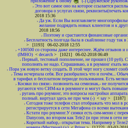
приложение к оному
(-) (Дружеское рукопож
Это вот самое оно на которое ссылается распл
договора о услугах связи, реквизиты(печать ко
2018 15:36
Да уж. Если Вы возглавляете многопрофиль
желание подрядить новых клиентов и к други
2018 18:56
Поэтому и срастаются финансовые организа
Бесплатность полгода была в скайлинке году так в
> [1193] 06-02-2018 12:55
+100500 со стороны даже интереснее. Ждём отзывов и и
(IMHO)
<
decarch
> [1021] 06-02-2018 06:49
Первый, тестовый пополнение, не прошел (10 руб). Сд
пополнять не надо. Спрашиваю, а в роуминг ехать мо
Пора уж новую ветку создать. В этой черт ногу сломит сооб
Тема исчерпала себя. Все разобрались что и почём... О
в тарифах и бесплатном периоде пользования. Есть мелкие
Косяки по связи:- позвонить на семизнак,- не получится
ругаются что СИМ-ка в роуминге и могут быть повышен
ругань про роуминг, это вопросы настройки аппарата
полный. виртуал здесь не при чем (-)
<
say
> [1187] 
Сегодня тоже телефон стал отображать что мол в р
регистрируется в сети Мегафона со всеми вытекаю
Кстати про роуминг.У симки есть сим-меню с пере
Danycom, во втором как Tele2 (и при этом в сети не 
Короткий набор,- открытая тема. Например у Теле2
номера (Местные) (+)
<
Prizer
> [1222] 03-02-2018