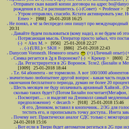
Отправьте скан вашей копии договора на адрес bo@danyc
рождения в п.2 и распишитесь. (-) (Совет)
<
Professor
> [
Утром отправлял, спасибо. Кстати активировать уже. Но 
Erneo
> [988] 26-01-2018 16:25
Не понял, а чё за беспредел они пишут про международный 
20:31
Давайте будем пользоваться (кому надо), и не будем об этом
Потрясающая мысль. Оператор просто забыл, что постави
(-)
<
Alex M.
> [956] 25-01-2018 22:27
. (-)
(
URL
) <
SKH
> [886] 25-01-2018 22:43
Danycom Voronezh. Немного опыта
(+) (Личный опыт) (+
Симка регается в 2g в Воронеже? (-)
<
Крекер
> [869] 25
Да. Регистрируется в 2G Воронеж. Теле2. (Билайн и Мег
[1009] 25-01-2018 18:44
Т.е. 64 абонента - не тормозило. А вот 100/1000 абонентов
значительно любопытнее другой вопрос - какая часть подк
окончания бесплатного периода, думаю не более 20 проценто
Шесть месяцев не буду оплачивать архивный Хайвэй.. (Он 
сколько таких будет? (Потом Билайн посчитает(Мегафон, 
Посмотрят.... - и выделят на Дэниколл самый медленный
предположение)
<
decarch
> [918] 25-01-2018 15:46
Я его, Деником, вставил в кнопочник.. 2/3G для голо
тестить его, и прописывать точку доступа.. Инета зава
Почему нет. Практически аналог СДС только с межгородом.
24-01-2018 15:16
Вот если в Твери будет автоматом региться в 2G при ис