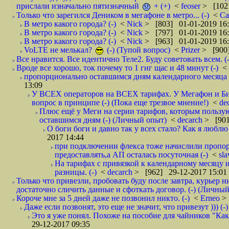
прислали изначально пятизначный
+ (+)
<
feoser
> [102
Только что зарегился Деником в мегафоне в метро... (-)
<
С
В метро какого города? (-)
<
Nick
> [803] 01-01-2019 16
В метро какого города? (-)
<
Nick
> [797] 01-01-2019 16
В метро какого города? (-)
<
Nick
> [963] 01-01-2019 16
VoLTE не мелькал?
(-) (Тупой вопрос)
<
Prizer
> [900]
Все нравится. Все идентично Теле2. Буду советовать всем. (-
Вроде все хорошо, ток почему то 1 гиг щас и 48 минут (-)
<
пропорционально оставшимся дням календарного месяца в
13:09
У ВСЕХ операторов на ВСЕХ тарифах. У Мегафон и Би 
вопрос в принципе (-) (Пока еще трезвое мнение!)
<
de
Плюс ещё у Меги на серии тарифов, которым пользую
оставшимся дням (-) (Личный опыт)
<
decarch
> [901
О боги боги и давно так у всех стало? Как я люблю 
2017 14:44
при подключении флекса тоже начислили пропорц
предоставлять,а АП осталась посуточная (-)
<
sl
На тарифах с привязкой к календарному месяцу 
разницы. (-)
<
decarch
> [962] 29-12-2017 15:01
Только что привезли, пробовать буду после завтра, курьер н
достаточно сличить данные и сфоткать договор. (-) (Личный 
Короче мне за 5 дней даже не позвонил никто. (-)
<
Erneo
>
Даже если позвонят, это еще не значит, что привезут ))) (-)
Это я уже понял. Похоже на пособие для чайников "Как о
29-12-2017 09:35