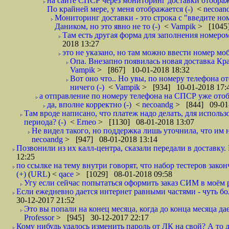
на сайте СПСР через мониторинг доставки отображ
По крайней мере, у меня отображается (-)
<
necoan
Мониторинг доставки - это строка с "введите но
Даником, но это явно не то (-)
<
Vampik
> [1045]
Там есть другая форма для заполнения номером 
2018 13:27
это не указано, но там можно ввести номер моб
Опа. Внезапно появилась новая доставка Кра
Vampik
> [867] 10-01-2018 18:32
Вот оно что.. Но увы, по номеру телефона о
ничего (-)
<
Vampik
> [934] 10-01-2018 17:
а отправление по номеру телефона на СПСР уже отоб
да, вполне корректно (-)
<
necoandg
> [844] 09-01
Там вроде написано, что платеж надо делать, для использ
периода? (-)
<
Erneo
> [1130] 08-01-2018 13:07
Не видел такого, но поддержка лишь уточнила, что им 
necoandg
> [947] 08-01-2018 13:14
Позвонили из их калл-центра, сказали передали в доставку. И
12:25
по ссылке на тему внутри говорят, что набор тестеров зак
(+)
(
URL
) <
qace
> [1029] 08-01-2018 09:58
Угу если сейчас попытаться оформить заказ СИМ в моём р
Если ежедневно дается интернет равными частями - чуть боле
30-12-2017 21:52
Это вы попали на конец месяца, когда до конца месяца дае
Professor
> [945] 30-12-2017 22:17
Кому нибудь удалось изменить пароль от ЛК на свой? А то 