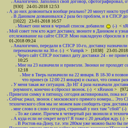
Аналогично. Заполнил свой договор, сфотографировал, 
[930] 24-01-2018 12:53
А до них дозвониться вообще реально? 20 минут никто трубк
В Даником дозванивался 2 раза без проблем, и в СПСР дозв
[1022] 23-01-2018 16:57
Может они меня в черный список добавили
(-)
<
xR
Мой совет тем кто ждет доставку, звоните в Даником и узн
отслеживание на сайте СПСР. Мою накладную сбросили в п
01-2018 09:24
Аналогично, передали в СПСР 10-го, доставку назначили н
переназначили на 30-е. (-)
<
Vampik
> [1038] 23-01-2018
Через сайт СПСР поставил дату доставки 24 - не привезл
10:25
Мне на 23 назначили и привезли. Звонки не проходят 
12:18
Мне в Тверь назначили на 22 января. В 18-30 я позво
что привез (в 12:00 23 января) и сказал, что симки раз
У меня такая же ситуация. До НГ 4 раза назначали доставк
роуминге, конечно я сбросил звонок. (-)
<
xReason
> [972
Привезли симку в пятницу, сегодня активировали, пока все 
Сейчас ржал, звонок с московского прямого номера... Это С
технического сбоя мы не можем вам сообщить срок доставки
мне слово в слово сегодня, странный у них там "сбой" (-)
То же самое. Причем в четвертый раз звонили и техниче
А куда если не секрет везут? Я тоже с 20 декабря жду. (-)
В Ростов-на-Дону, т.е. эти 280км уже можно было бы пеш