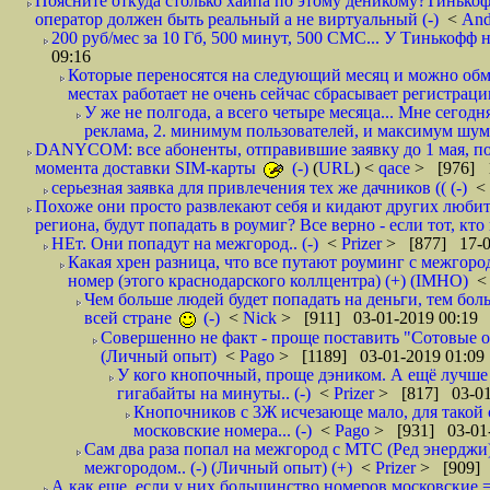
Поясните откуда столько хайпа по этому деникому?Тинькоф
оператор должен быть реальный а не виртуальный (-)
<
And
200 руб/мес за 10 Гб, 500 минут, 500 СМС... У Тинькофф не
09:16
Которые переносятся на следующий месяц и можно обмен
местах работает не очень сейчас сбрасывает регистрацию
У же не полгода, а всего четыре месяца... Мне сегод
реклама, 2. минимум пользователей, и максимум шума.
DANYCOM: все абоненты, отправившие заявку до 1 мая, пол
момента доставки SIM-карты
(-)
(
URL
) <
qace
> [976] 1
серьезная заявка для привлечения тех же дачников (( (-)
<
Похоже они просто развлекают себя и кидают других любител
региона, будут попадать в роумиг? Все верно - если тот, кто вам звони 
НЕт. Они попадут на межгород.. (-)
<
Prizer
> [877] 17-0
Какая хрен разница, что все путают роуминг с межгор
номер (этого краснодарского коллцентра) (+) (IMHO)
Чем больше людей будет попадать на деньги, тем бо
всей стране
(-)
<
Nick
> [911] 03-01-2019 00:19
Совершенно не факт - проще поставить "Сотовые опе
(Личный опыт)
<
Pago
> [1189] 03-01-2019 01:09
У кого кнопочный, проще дэником. А ещё лучше 
гигабайты на минуты.. (-)
<
Prizer
> [817] 03-01
Кнопочников с 3Ж исчезающе мало, для такой 
московские номера... (-)
<
Pago
> [931] 03-01-
Сам два раза попал на межгород с МТС (Ред энерджи) 
межгородом.. (-) (Личный опыт) (+)
<
Prizer
> [909] 
А как еще, если у них большинство номеров московские =