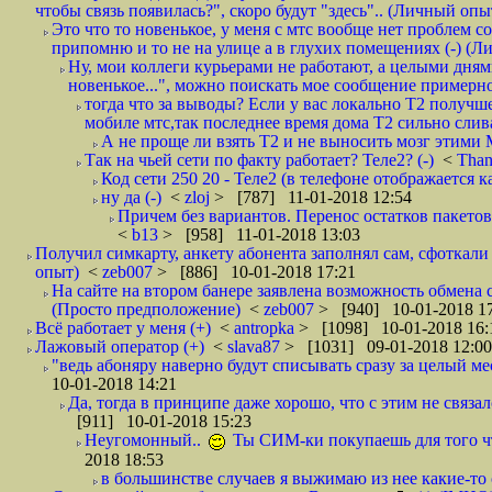
чтобы связь появилась?", скоро будут "здесь".. (Личный опыт
Это что то новенькое, у меня с мтс вообще нет проблем с
припомню и то не на улице а в глухих помещениях (-) (
Ну, мои коллеги курьерами не работают, а целыми днями
новенькое...", можно поискать мое сообщение примерно 
тогда что за выводы? Если у вас локально Т2 получше
мобиле мтс,так последнее время дома Т2 сильно слива
А не проще ли взять Т2 и не выносить мозг этими
Так на чьей сети по факту работает? Теле2? (-)
<
Tha
Код сети 250 20 - Теле2 (в телефоне отображается
ну да (-)
<
zloj
> [787] 11-01-2018 12:54
Причем без вариантов. Перенос остатков пакетов
<
b13
> [958] 11-01-2018 13:03
Получил симкарту, анкету абонента заполнял сам, сфоткали 
опыт)
<
zeb007
> [886] 10-01-2018 17:21
На сайте на втором банере заявлена возможность обмена 
(Просто предположение)
<
zeb007
> [940] 10-01-2018 1
Всё работает у меня (+)
<
antropka
> [1098] 10-01-2018 16:
Лажовый оператор (+)
<
slava87
> [1031] 09-01-2018 12:00
"ведь абоняру наверно будут списывать сразу за целый мес
10-01-2018 14:21
Да, тогда в принципе даже хорошо, что с этим не связал
[911] 10-01-2018 15:23
Неугомонный..
Ты СИМ-ки покупаешь для того ч
2018 18:53
в большинстве случаев я выжимаю из нее какие-то со