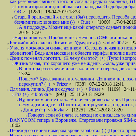
как резервная связь от этого опсоса для редких звонков (-) (
Помониторил инет,по общался с народом. От добра добра 
ОВ
> [1289] 18-04-2019 18:28
Старый оранжевый я не стал (бы) переводить. Перевёл а
безлимитных звонков мне (-)
<
Rust
> [1060] 17-04-2019
А я подожду.. Может ещё какой оператор сделает подо
2019 18:50
Народ пользует. Проблем не замечено.. (СМС-ки пока не п
Ближайший офис в с.Киясово, Удмуртия (-)
<
nbv2002
> [9
У меня московская симка дэником.. Сегодня нечаянно позво
абонентов? Ведь для москвы и области тврифы вполне выго
Дэник поменял логотип.. (К чему бы это?) (+) (Тупой вопро
Жизнь такая, что хорошего уже не ждёшь. Жаль, уже привы
В полтора раза увеличилось количество переходов со
13:24
Пошему? Красавчики виртуальчики! Дэником неплохо п
перекупил? (+)
<
Prizer
> [938] 07-12-2018 12:41
Для меня, лично, Дэник сдулся. (+)
<
Prizer
> [1109] 24-11-
Ёта (+)
<
klovka
> [997] 25-11-2018 19:29
Ну, днищем он не стал.. Это очень резко сказано. Прос
нему идти и идти.. (Простота, нет роуминга, подписок
Днище (+)
<
klovka
> [1225] 28-11-2018 18:20
Говорят если аб плата за месяц не списалась то симк
DANYCOM теперь в Воронеже. Стартовали продажи SIM-карт
18:02
Переход со своим номером вроде заработал (-) (Просто пре
Ну вот и начались первые значительные кастрации тарифов 