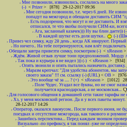
Мне позвонили, извинились, сослались на много заказ
(-)
<
Prizer
> [878] 29-12-2017 09:36
Мне сегодня позвонили, т.е. через 6 дней. Не изв
попадут на межгород и обещали доставить СИМ "где
Есть подозрения, что могут и не доставить. И взят
отписался, те что якобы получили СИМ-ки, всего 
Ага, засланный казачек))) Ну вы блин даете)) (-
В каждой шутке есть доля шутки..
(-) (Ш
Привез чел симку, жду 2й день , когда АК ивируют. Первый р
Но ничего.. На тебе потренеруются, нам влёт подключать б
Обещали завтра привезти симку, посмотрим (-)
<
xReason
>
Ждём. Живой отзыв лучше тонн предположений. Морду ли
Так пока и курьера я не видел ))) (-)
<
xReason
> [934] 
Опять звонили и опять пытались назначить доставку. 
Маразм крепчал: "Для удобства абонентов, мы запу
своего заказа" !!! см. ссылку (-)
(
URL
) <
ОВ
> [976
Это вообще чё за .... ? (+)
<
xReason
> [1012] 28
Поле Чудес. Угадал все буквы, но не смог наз
получается краснодарская, а не московская...
Для голосового общения в домашней сети такие тарифы не о
Хз, у меня московский регион. Да и у всех пакеты минут. 
28-12-2017 14:26
Оператор, оказался лакмусом.. После первого июня, не бу
поездках и отсутствие межгорода, как такового и роуминга.
Зашибись перспектива... Перед каждым звонком проверят
Визуально -по префиксу, я так понял -уже не определи