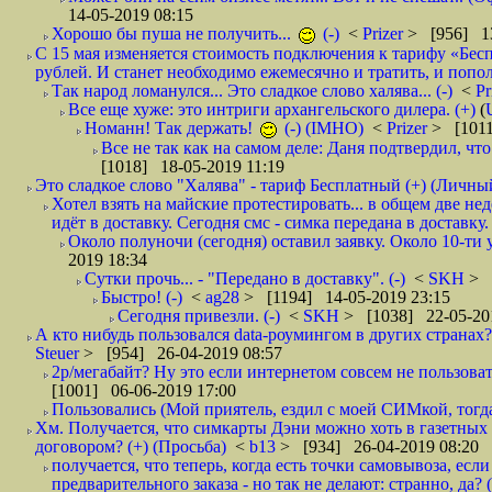
14-05-2019 08:15
Хорошо бы пуша не получить...
(-)
<
Prizer
> [956] 13
С 15 мая изменяется стоимость подключения к тарифу «Бесп
рублей. И станет необходимо ежемесячно и тратить, и попол
Так народ ломанулся... Это сладкое слово халява... (-)
<
Pr
Все еще хуже: это интриги архангельского дилера. (+)
(
Номанн! Так держать!
(-) (IMHO)
<
Prizer
> [1011
Все не так как на самом деле: Даня подтвердил, чт
[1018] 18-05-2019 11:19
Это сладкое слово "Халява" - тариф Бесплатный (+) (Личны
Хотел взять на майские протестировать... в общем две не
идёт в доставку. Сегодня смс - симка передана в доставку.
Около полуночи (сегодня) оставил заявку. Около 10-ти у
2019 18:34
Сутки прочь... - "Передано в доставку". (-)
<
SKH
> 
Быстро! (-)
<
ag28
> [1194] 14-05-2019 23:15
Сегодня привезли. (-)
<
SKH
> [1038] 22-05-20
А кто нибудь пользовался data-роумингом в других странах?
Steuer
> [954] 26-04-2019 08:57
2р/мегабайт? Ну это если интернетом совсем не пользовать
[1001] 06-06-2019 17:00
Пользовались (Мой приятель, ездил с моей СИМкой, тогд
Хм. Получается, что симкарты Дэни можно хоть в газетных к
договором? (+) (Просьба)
<
b13
> [934] 26-04-2019 08:20
получается, что теперь, когда есть точки самовывоза, есл
предварительного заказа - но так не делают: странно, да? (