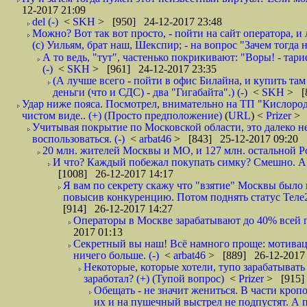
12-2017 21:09
del (-)
<
SKH
> [950] 24-12-2017 23:48
Можно? Вот так вот просто, - пойти на сайт оператора, и л
(с) Уильям, брат наш, Шекспир; - на вопрос "Зачем тогда 
А то ведь, "тут", частенько покрикивают: "Воры! - тариф-
(-)
<
SKH
> [961] 24-12-2017 23:35
(А лучше всего - пойти в офис Билайна, и купить там 
деньги (что и СДС) - два "Гигабайта".) (-)
<
SKH
> [
Удар ниже пояса. Посмотрел, внимательно на ТП "Кислород"
чистом виде.. (+) (Просто предположение)
(
URL
) <
Prizer
> 
Учитывая покрытие по Московской области, это далеко н
воспользоваться. (-)
<
arbat46
> [843] 25-12-2017 09:20
20 млн. жителей Москвы и МО, и 127 млн. остальной Рос
И что? Каждый побежал покупать симку? Смешно. А вт
[1008] 26-12-2017 14:17
Я вам по секрету скажу что "взятие" Москвы было 
повысив конкуренцию. Потом поднять статус Теле2 
[914] 26-12-2017 14:27
Операторы в Москве зарабатывают до 40% всей пр
2017 01:13
Секретный вы наш! Всё намного проще: мотиваци
ничего больше. (-)
<
arbat46
> [889] 26-12-2017 
Некоторые, которые хотели, тупо зарабатывать 
заработал? (+) (Тупой вопрос)
<
Prizer
> [915]
Обещать - не значит жениться. В части кропо
их и на пушечный выстрел не подпустят. А п