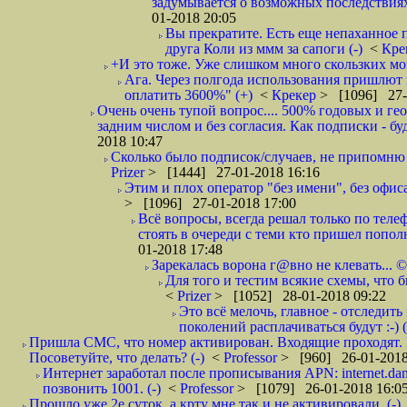
задумывается о возможных последствия
01-2018 20:05
Вы прекратите. Есть еще непаханное 
друга Коли из ммм за сапоги (-)
<
Кре
+И это тоже. Уже слишком много скользких мо
Ага. Через полгода использования пришлют п
оплатить 3600%" (+)
<
Крекер
> [1096] 27-
Очень очень тупой вопрос.... 500% годовых и ге
задним числом и без согласия. Как подписки - бу
2018 10:47
Сколько было подписок/случаев, не припомню 
Prizer
> [1444] 27-01-2018 16:16
Этим и плох оператор "без имени", без офиса
> [1096] 27-01-2018 17:00
Всё вопросы, всегда решал только по телеф
стоять в очереди с теми кто пришел попол
01-2018 17:48
Зарекалась ворона г@вно не клевать... ©
Для того и тестим всякие схемы, что б
<
Prizer
> [1052] 28-01-2018 09:22
Это всё мелочь, главное - отследит
поколений расплачиваться будут :-) (
Пришла СМС, что номер активирован. Входящие проходят. И
Посоветуйте, что делать? (-)
<
Professor
> [960] 26-01-2018
Интернет заработал после прописывания APN: internet.da
позвонить 1001. (-)
<
Professor
> [1079] 26-01-2018 16:0
Прошло уже 2е суток, а крту мне так и не активировали. (-)