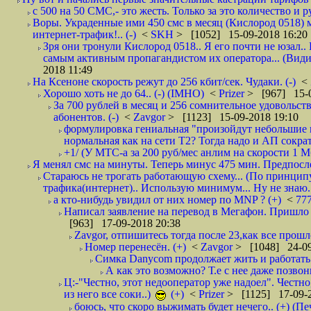
с 500 на 50 СМС,- это жесть. Только за это количество и ру
Воры. Украденные ими 450 смс в месяц (Кислород 0518) 
интернет-трафик!.. (-)
<
SKH
> [1052] 15-09-2018 16:20
Зря они тронули Кислород 0518.. Я его почти не юзал.. 
самым активным пропагандистом их оператора... (Видим
2018 11:49
На Ксеноне скорость режут до 256 кбит/сек. Чудаки. (-)
<
Хорошо хоть не до 64.. (-) (IMHO)
<
Prizer
> [967] 15-0
За 700 рублей в месяц и 256 сомнительное удовольст
абонентов. (-)
<
Zavgor
> [1123] 15-09-2018 19:10
формулировка гениальная "произойдут небольшие из
нормальная как на сети Т2? Тогда надо и АП сократ
+1/ (У МТС-а за 200 руб/мес анлим на скорости 1 Мб
Я менял смс на минуты. Теперь минус 475 мин. Предпослед
Стараюсь не трогать работающую схему... (По принципу
трафика(интернет).. Использую минимум... Ну не знаю..
а кто-нибудь увидил от них номер по MNP ? (+)
<
77
Написал заявление на перевод в Мегафон. Пришло 
[963] 17-09-2018 20:38
Zavgor, отпишитесь тогда после 23,как все прошло
Номер перенесён. (+)
<
Zavgor
> [1048] 24-09
Симка Danycom продолжает жить и работать 
А как это возможно? Т.е с нее даже позвон
Ц:-"Честно, этот недооператор уже надоел". Честно
из него все соки..)
(+)
<
Prizer
> [1125] 17-09-2
боюсь, что скоро выжимать будет нечего.. (+) (Пе