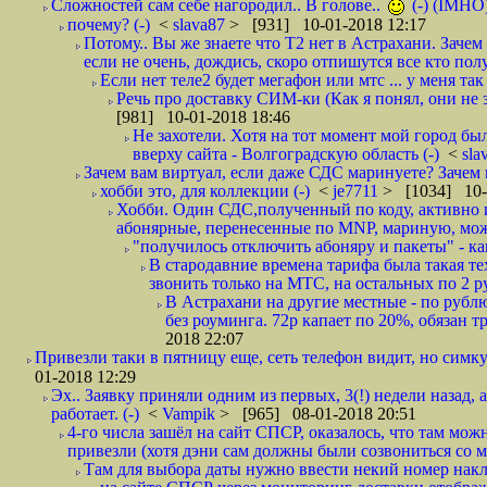
Сложностей сам себе нагородил.. В голове..
(-) (IMHO
почему? (-)
<
slava87
> [931] 10-01-2018 12:17
Потому.. Вы же знаете что Т2 нет в Астрахани. Зачем
если не очень, дождись, скоро отпишутся все кто полу
Если нет теле2 будет мегафон или мтс ... у меня так 
Речь про доставку СИМ-ки (Как я понял, они не з
[981] 10-01-2018 18:46
Не захотели. Хотя на тот момент мой город бы
вверху сайта - Волгоградскую область (-)
<
sla
Зачем вам виртуал, если даже СДС маринуете? Зачем 
хобби это, для коллекции (-)
<
je7711
> [1034] 10-
Хобби. Один СДС,полученный по коду, активно и
абонярные, перенесенные по MNP, мариную, може
"получилось отключить абоняру и пакеты" - как
В стародавние времена тарифа была такая те
звонить только на МТС, на остальных по 2 руб
В Астрахани на другие местные - по рубл
без роуминга. 72р капает по 20%, обязан т
2018 22:07
Привезли таки в пятницу еще, сеть телефон видит, но симку
01-2018 12:29
Эх.. Заявку приняли одним из первых, 3(!) недели назад, 
работает. (-)
<
Vampik
> [965] 08-01-2018 20:51
4-го числа зашёл на сайт СПСР, оказалось, что там мож
привезли (хотя дэни сам должны были созвониться со мн
Там для выбора даты нужно ввести некий номер накла