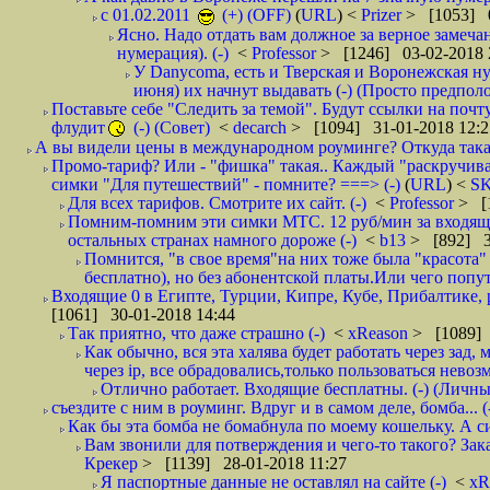
с 01.02.2011
(+) (OFF)
(
URL
) <
Prizer
> [1053] 0
Ясно. Надо отдать вам должное за верное замечан
нумерация). (-)
<
Professor
> [1246] 03-02-2018 
У Danycoma, есть и Тверская и Воронежская ну
июня) их начнут выдавать (-) (Просто предпол
Поставьте себе "Следить за темой". Будут ссылки на почт
флудит
(-) (Совет)
<
decarch
> [1094] 31-01-2018 12:2
А вы видели цены в международном роуминге? Откуда такая
Промо-тариф? Или - "фишка" такая.. Каждый "раскручивае
симки "Для путешествий" - помните? ===> (-)
(
URL
) <
S
Для всех тарифов. Смотрите их сайт. (-)
<
Professor
> [
Помним-помним эти симки МТС. 12 руб/мин за входящие и
остальных странах намного дороже (-)
<
b13
> [892] 3
Помнится, "в свое время"на них тоже была "красота
бесплатно), но без абонентской платы.Или чего попут
Входящие 0 в Египте, Турции, Кипре, Кубе, Прибалтике, р
[1061] 30-01-2018 14:44
Так приятно, что даже страшно (-)
<
xReason
> [1089] 
Как обычно, вся эта халява будет работать через зад
через ip, все обрадовались,только пользоваться нево
Отлично работает. Входящие бесплатны. (-) (Личн
съездите с ним в роуминг. Вдруг и в самом деле, бомба... (
Как бы эта бомба не бомабнула по моему кошельку. А си
Вам звонили для потверждения и чего-то такого? Зака
Крекер
> [1139] 28-01-2018 11:27
Я паспортные данные не оставлял на сайте (-)
<
xR