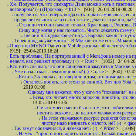
Хм. Получается, что симкарты Дэни можно хоть в газетных к
договором? (+) (Просьба)
<
b13
> [934] 26-04-2019 08:20
получается, что теперь, когда есть точки самовывоза, есл
предварительного заказа - но так не делают: странно, да? (
Странно что они начали точки с Краснодара, Ростова,
Сижу жду когда у нас появятся.. Чисто обкатать схему (-
Где они в Подмосковье? на ул. Барклая какой-то пункт
Точек продаж уже много... В Москве то же есть.. Можно на
Оператор MVNO Danycom Mobile раскрыл абонентскую базу.
[915] 25-04-2019 16:24
Есть проблемка. На портированный с Мегафона номер на при
неделя, как решают проблему (+)
<
Rust
> [1002] 24-04-20
Кто-нить слышал, что они собираются замутить в Москве в к
Уже начало мая - чем кончилось? (-)
<
qace
> [860] 07-05
Если в 2-х словах, то заверили в том, что помирать не с
Осталось понять, кто стоит за спиной. Вот про Yota "
2019 01:06
Одному мне кажется, что у кого-то "показания" не с
Всем, кто читает много вбросов, понятно, что люб
13-05-2019 01:06
Смысл моего моста был в том, что любителям х
постить всякое г...но на этом уважаемом ресурсе.
На этом уважаемом ресурсе резвятся без огр
чистку надо начинать с малого, не? (-)
<
qac
Т.е. замут обозначился, а намека нет? (-)
<
Prizer
> [1049]
Намёк - "просто поговорить за жисть". Только такие ра