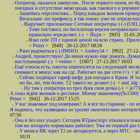
Оператор, оказался лакмусом.. После первого июня, не бу
поездках и отсутствие межгорода, как такового и роуминга.
Зашибись перспектива... Перед каждым звонком проверят
Визуально -по префиксу, я так понял -уже не определи
Выручает приложение Сотовые операторы ) (-)
(
URL
Тоже поставил, но бесплатная версия неправильно
правильно определяет. (-)
<
Йцук
> [905] 11-01-2
Взял себе ТП с единой ценой на всю страну.. При
<
Prizer
> [949] 28-12-2017 08:26
Рано радоваться (-) (IMHO)
<
Andrey34
> [992] 27-12-
Андрей, приветствую! До июня нужно еще дожить. Думаю 
наступающим! (-)
<
vedser
> [1007] 27-12-2017 18:03
Ещё плюсы есть, пакеты переносятся на следующий месяц 
снимают в минус как на сдс. Работает на две сети (+)
<
j
Сейчас подбирал тариф шефу для поездки в Крым. И то
ни Би, ни, тем более, Т2 такого не делают (-)
<
and_klg
Ну там у оператора из трех букв своя дочка (-)
<
je77
А пока ждём звонков о доставке. Моему знакомому(№1500) поз
Prizer
> [942] 26-12-2017 15:25
У вас знакомые под номерами? А я все по старинке - по 
Я надеюсь, что халявщики не уронят окончательно интернет 
07:50
Она и без них упадет. Сегодня ЯТранспорт отказался пока
том же аппарате нормально работает. Уже не первый раз т
У меня в ВК через Т2 не авторизуется, а через МТС - 
10:31