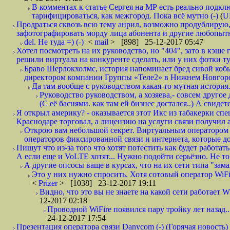
В комментах к статье Сергея на МР есть реально подкл
тарифицироваться, как межгород. Пока всё мутно (-)
(
U
Продраться сквозь всю тему анрил, возможно продублирую,
зафотографировать морду лица абонента и другие любопытн
del. Не туда =) (-)
<
mail
> [898] 25-12-2017 05:47
Хотел посмотреть на их руководство, но "404", зато в кэше
решили виртуала на конкуренте сделать, или у них фотки т
Браво Шерлокхолмс, история напоминает бред сивой кобы
директором компании Группы «Теле2» в Нижнем Новгород
Да там вообще с руководством какая-то мутная история.
Руководство руководством, а хозяева,- совсем другое
(С её баснями. как там ей бизнес достался..) А свидет
Я открыл америку? - оказывается этот Икс из табакерки спе
Краснодаре торговал, а лицензию на услуги связи получил а
Открою вам небольшой секрет. Виртуальным оператором с
операторов фиксированной связи и интернета, которые до 
Пишут что из-за того что хотят потестить как будет работать
А если еще и VoLTE хотят... Нужно подойти серьёзно. Не то 
А другие опсосы ваще в курсах, что на их сети типа "зам
Это у них нужно спросить. Хотя сотовый оператор WiFire
<
Prizer
> [1038] 23-12-2017 19:11
Видно, что это вы не знаете на какой сети работает W
12-2017 02:18
Проводной WiFire появился пару тройку лет назад...
24-12-2017 17:54
Презентация оператора связи Danycom (-) (Горячая новость)