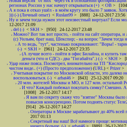
Новая версия "от них" через vk в отношении фотофиксаци
регионах России у нас начнут открываться (+)
<
ОВ
> [104
А я пока в отказ ушёл - в моём кругу это было 7 заявок. Х
))) (-) (Личный опыт)
<
Ruslan99
> [888] 24-12-2017 23:56
Ну и зачем тогда нужен этот неизвестный виртуал? Если м
12-2017 21:09
del (-)
<
SKH
> [950] 24-12-2017 23:48
Можно? Вот так вот просто, - пойти на сайт оператора, и л
(с) Уильям, брат наш, Шекспир; - на вопрос "Зачем тогда 
А то ведь, "тут", частенько покрикивают: "Воры! - тариф-
(-)
<
SKH
> [961] 24-12-2017 23:35
(А лучше всего - пойти в офис Билайна, и купить там 
деньги (что и СДС) - два "Гигабайта".) (-)
<
SKH
> [
Удар ниже пояса. Посмотрел, внимательно на ТП "Кислород"
чистом виде.. (+) (Просто предположение)
(
URL
) <
Prizer
> 
Учитывая покрытие по Московской области, это далеко н
воспользоваться. (-)
<
arbat46
> [843] 25-12-2017 09:20
20 млн. жителей Москвы и МО, и 127 млн. остальной Рос
И что? Каждый побежал покупать симку? Смешно. А вт
[1008] 26-12-2017 14:17
Я вам по секрету скажу что "взятие" Москвы было 
повысив конкуренцию. Потом поднять статус Теле2 
[914] 26-12-2017 14:27
Операторы в Москве зарабатывают до 40% всей пр
2017 01:13
Секретный вы наш! Всё намного проще: мотиваци
ничего больше. (-)
<
arbat46
> [889] 26-12-2017 