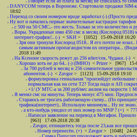
Говорят если аб плата за месяц не списалась то симк
DANYCOM теперь в Воронеже. Стартовали продажи SIM-карт
18:02
Переход со своим номером вроде заработал (-) (Просто пре
Ну вот и начались первые значительные кастрации тарифов 
с 500 на 50 СМС,- это жесть. Только за это количество и ру
Воры. Украденные ими 450 смс в месяц (Кислород 0518) 
интернет-трафик!.. (-)
<
SKH
> [1052] 15-09-2018 16:20
Зря они тронули Кислород 0518.. Я его почти не юзал.. 
самым активным пропагандистом их оператора... (Видим
2018 11:49
На Ксеноне скорость режут до 256 кбит/сек. Чудаки. (-)
<
Хорошо хоть не до 64.. (-) (IMHO)
<
Prizer
> [967] 15-0
За 700 рублей в месяц и 256 сомнительное удовольст
абонентов. (-)
<
Zavgor
> [1123] 15-09-2018 19:10
формулировка гениальная "произойдут небольшие из
нормальная как на сети Т2? Тогда надо и АП сократ
+1/ (У МТС-а за 200 руб/мес анлим на скорости 1 Мб
Я менял смс на минуты. Теперь минус 475 мин. Предпослед
Стараюсь не трогать работающую схему... (По принципу
трафика(интернет).. Использую минимум... Ну не знаю..
а кто-нибудь увидил от них номер по MNP ? (+)
<
77
Написал заявление на перевод в Мегафон. Пришло 
[963] 17-09-2018 20:38
Zavgor, отпишитесь тогда после 23,как все прошло
Номер перенесён. (+)
<
Zavgor
> [1048] 24-09
Симка Danycom продолжает жить и работать 