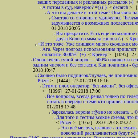
ваших персданных и рекламных рассылок (-)
А потом в суд, наверно? =)) (-)
<
decarch
> [
А что вы делаете в этой теме? Она явно на д
Смотрю со стороны и удивляюсь "Безумию
задумывается о возможных последствия
01-2018 20:05
Вы прекратите. Есть еще непаханное 
друга Коли из ммм за сапоги (-)
<
Кре
+И это тоже. Уже слишком много скользких мо
Ага. Через полгода использования пришлют п
оплатить 3600%" (+)
<
Крекер
> [1095] 27-
Очень очень тупой вопрос.... 500% годовых и ге
задним числом и без согласия. Как подписки - бу
2018 10:47
Сколько было подписок/случаев, не припомню 
Prizer
> [1444] 27-01-2018 16:16
Этим и плох оператор "без имени", без офиса
> [1096] 27-01-2018 17:00
Всё вопросы, всегда решал только по телеф
стоять в очереди с теми кто пришел попол
01-2018 17:48
Зарекалась ворона г@вно не клевать... ©
Для того и тестим всякие схемы, что б
<
Prizer
> [1052] 28-01-2018 09:22
Это всё мелочь, главное - отследит
поколений расплачиваться будут :-) (