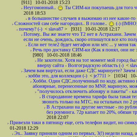
[911] 10-01-2018 15:23
Неугомонный..
Ты СИМ-ки покупаешь для того ч
2018 18:53
в большинстве случаев я выжимаю из нее какие-то со
Сложностей сам себе нагородил.. В голове..
(-) (IMHO
почему? (-)
<
slava87
> [931] 10-01-2018 12:17
Потому.. Вы же знаете что Т2 нет в Астрахани. Зачем
если не очень, дождись, скоро отпишутся все кто полу
Если нет теле2 будет мегафон или мтс ... у меня так 
Речь про доставку СИМ-ки (Как я понял, они не з
[980] 10-01-2018 18:46
Не захотели. Хотя на тот момент мой город бы
вверху сайта - Волгоградскую область (-)
<
sla
Зачем вам виртуал, если даже СДС маринуете? Зачем 
хобби это, для коллекции (-)
<
je7711
> [1034] 10-
Хобби. Один СДС,полученный по коду, активно и
абонярные, перенесенные по MNP, мариную, може
"получилось отключить абоняру и пакеты" - как
В стародавние времена тарифа была такая те
звонить только на МТС, на остальных по 2 руб
В Астрахани на другие местные - по рубл
без роуминга. 72р капает по 20%, обязан т
2018 22:07
Привезли таки в пятницу еще, сеть телефон видит, но симку
01-2018 12:29
Эх.. Заявку приняли одним из первых, 3(!) недели назад, 