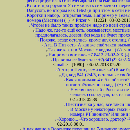
регистрируется в сети Мегафона со всеми вытекаю
Кстати про роуминг.У симки есть сим-меню с пере
Danycom, во втором как Tele2 (и при этом в сети не 
Короткий набор,- открытая тема. Например у Теле2
номера (Местные) (+)
<
Prizer
> [1222] 03-02-2018
Чтобы не было таких проблем надо по всей стране
Надо же, где-то ещё есть, оказывается, местны
предполагалось, дозвон без кода не будет проход
Похоже, везде остались, кроме двух столиц. 
Ага. В Пнз есть. А как же ещё такси вызыв
Так же как и в Москве, с кодом =) (-)
<
m
Например вот так:- +7 8412 23-02-ХХ (-
Правильнее будет так: +7(841)223-02-Х
<
mail
> [1080] 06-02-2018 05:20
А что, в Пензе, семизначка? (Я же бр
Да, код 841 (2/4/5, остальные сво
Как я понимаю 4 и 5 в области?
после трёхзначного кода) (+)
<
У меня ноут сайт Россвязи не
человек ссылку дал, так на то
02-2018 05:39
Шестизначка у нас, все такси ш
В Москве у некоторых такси 
номера РТ звоните? Или они в
-Хорошо... -Что хорошего, доктор? -
02-2018 08:01
А как давно в Воронеже перешли на 7-значную нумер