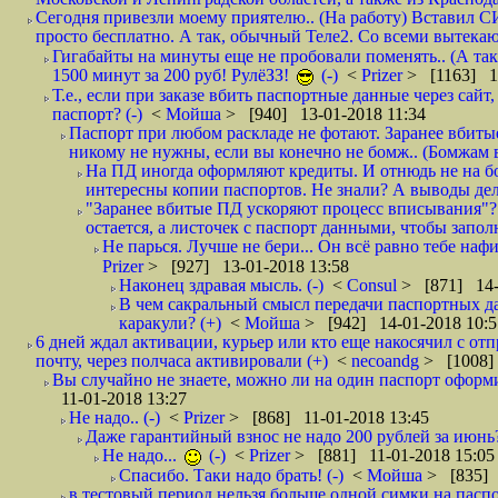
Сегодня привезли моему приятелю.. (На работу) Вставил СИ
просто бесплатно. А так, обычный Теле2. Со всеми вытек
Гигабайты на минуты еще не пробовали поменять.. (А та
1500 минут за 200 руб! РулёЗЗ!
(-)
<
Prizer
> [1163] 1
Т.е., если при заказе вбить паспортные данные через сай
паспорт? (-)
<
Мойша
> [940] 13-01-2018 11:34
Паспорт при любом раскладе не фотают. Заранее вбит
никому не нужны, если вы конечно не бомж.. (Бомжам в
На ПД иногда оформляют кредиты. И отнюдь не на б
интересны копии паспортов. Не знали? А выводы дела
"Заранее вбитые ПД ускоряют процесс вписывания"?
остается, а листочек с паспорт данными, чтобы заполн
Не парься. Лучше не бери... Он всё равно тебе нафи
Prizer
> [927] 13-01-2018 13:58
Наконец здравая мысль. (-)
<
Consul
> [871] 14-
В чем сакральный смысл передачи паспортных да
каракули? (+)
<
Мойша
> [942] 14-01-2018 10:5
6 дней ждал активации, курьер или кто еще накосячил с от
почту, через полчаса активировали (+)
<
necoandg
> [1008]
Вы случайно не знаете, можно ли на один паспорт оформи
11-01-2018 13:27
Не надо.. (-)
<
Prizer
> [868] 11-01-2018 13:45
Даже гарантийный взнос не надо 200 рублей за июнь?
Не надо...
(-)
<
Prizer
> [881] 11-01-2018 15:05
Спасибо. Таки надо брать! (-)
<
Мойша
> [835] 
в тестовый период нельзя больше одной симки на паспор