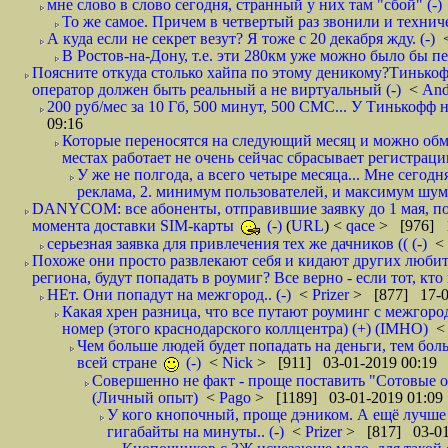
мне слово в слово сегодня, странный у них там "сбой" (-)
То же самое. Причем в четвертый раз звонили и техниче
А куда если не секрет везут? Я тоже с 20 декабря жду. (-)
В Ростов-на-Дону, т.е. эти 280км уже можно было бы пеш
Поясните откуда столько хайпа по этому деникому?Тинькоф
оператор должен быть реальный а не виртуальный (-)
<
And
200 руб/мес за 10 Гб, 500 минут, 500 СМС... У Тинькофф не
09:16
Которые переносятся на следующий месяц и можно обмен
местах работает не очень сейчас сбрасывает регистрацию
У же не полгода, а всего четыре месяца... Мне сегод
реклама, 2. минимум пользователей, и максимум шума.
DANYCOM: все абоненты, отправившие заявку до 1 мая, пол
момента доставки SIM-карты
(-)
(
URL
) <
qace
> [976] 1
серьезная заявка для привлечения тех же дачников (( (-)
<
Похоже они просто развлекают себя и кидают других любител
региона, будут попадать в роумиг? Все верно - если тот, кто вам звони 
НЕт. Они попадут на межгород.. (-)
<
Prizer
> [877] 17-0
Какая хрен разница, что все путают роуминг с межгор
номер (этого краснодарского коллцентра) (+) (IMHO)
Чем больше людей будет попадать на деньги, тем бо
всей стране
(-)
<
Nick
> [911] 03-01-2019 00:19
Совершенно не факт - проще поставить "Сотовые опе
(Личный опыт)
<
Pago
> [1189] 03-01-2019 01:09
У кого кнопочный, проще дэником. А ещё лучше 
гигабайты на минуты.. (-)
<
Prizer
> [817] 03-01