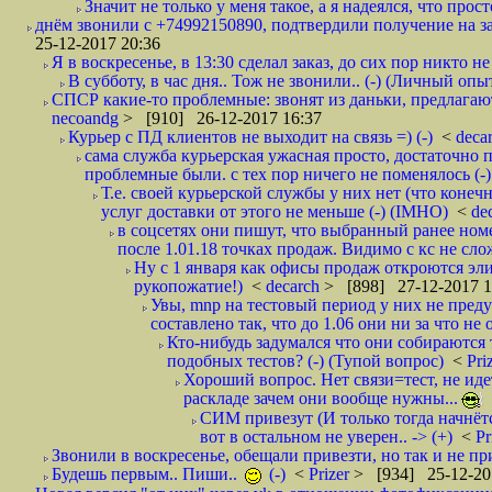
Значит не только у меня такое, а я надеялся, что просто
днём звонили с +74992150890, подтвердили получение на зав
25-12-2017 20:36
Я в воскресенье, в 13:30 сделал заказ, до сих пор никто н
В субботу, в час дня.. Тож не звонили.. (-) (Личный опы
СПСР какие-то проблемные: звонят из даньки, предлагают 
necoandg
> [910] 26-12-2017 16:37
Курьер с ПД клиентов не выходит на связь =) (-)
<
deca
сама служба курьерская ужасная просто, достаточно п
проблемные были. с тех пор ничего не поменялось (-)
Т.е. своей курьерской службы у них нет (что коне
услуг доставки от этого не меньше (-) (IMHO)
<
de
в соцсетях они пишут, что выбранный ранее ном
после 1.01.18 точках продаж. Видимо с кс не сло
Ну с 1 января как офисы продаж откроются эли
рукопожатие!)
<
decarch
> [898] 27-12-2017 1
Увы, mnp на тестовый период у них не преду
составлено так, что до 1.06 они ни за что не 
Кто-нибудь задумался что они собираются
подобных тестов? (-) (Тупой вопрос)
<
Pri
Хороший вопрос. Нет связи=тест, не идет
раскладе зачем они вообще нужны...
СИМ привезут (И только тогда начнётся
вот в остальном не уверен.. -> (+)
<
Pr
Звонили в воскресенье, обещали привезти, но так и не при
Будешь первым.. Пиши..
(-)
<
Prizer
> [934] 25-12-20