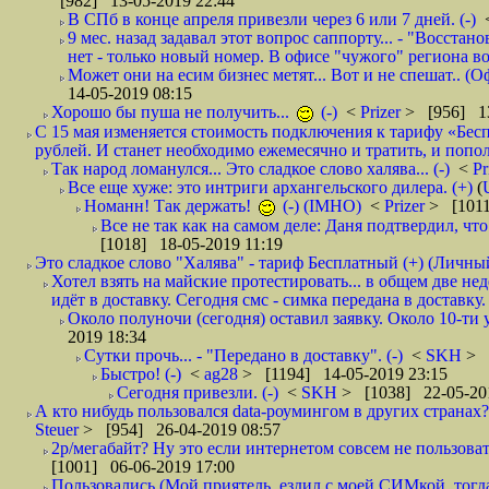
[982] 13-05-2019 22:44
В СПб в конце апреля привезли через 6 или 7 дней. (-)
9 мес. назад задавал этот вопрос саппорту... - "Восст
нет - только новый номер. В офисе "чужого" региона во
Может они на есим бизнес метят... Вот и не спешат.. (О
14-05-2019 08:15
Хорошо бы пуша не получить...
(-)
<
Prizer
> [956] 13
С 15 мая изменяется стоимость подключения к тарифу «Бесп
рублей. И станет необходимо ежемесячно и тратить, и попол
Так народ ломанулся... Это сладкое слово халява... (-)
<
Pr
Все еще хуже: это интриги архангельского дилера. (+)
(
Номанн! Так держать!
(-) (IMHO)
<
Prizer
> [1011
Все не так как на самом деле: Даня подтвердил, чт
[1018] 18-05-2019 11:19
Это сладкое слово "Халява" - тариф Бесплатный (+) (Личны
Хотел взять на майские протестировать... в общем две не
идёт в доставку. Сегодня смс - симка передана в доставку.
Около полуночи (сегодня) оставил заявку. Около 10-ти у
2019 18:34
Сутки прочь... - "Передано в доставку". (-)
<
SKH
> 
Быстро! (-)
<
ag28
> [1194] 14-05-2019 23:15
Сегодня привезли. (-)
<
SKH
> [1038] 22-05-20
А кто нибудь пользовался data-роумингом в других странах?
Steuer
> [954] 26-04-2019 08:57
2р/мегабайт? Ну это если интернетом совсем не пользовать
[1001] 06-06-2019 17:00
Пользовались (Мой приятель, ездил с моей СИМкой, тогд