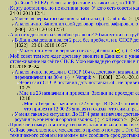
(сейчас TELE2). Если тариф останется таких же, то 10Гб. 
Карту доставили, но не активна пока. У кого есть советы к
24-01-2018 12:41
У меня вечером того же дня заработала (-)
<
antropka
> [9
Аналогично. Заполнил свой договор, сфотографировал, 
[930] 24-01-2018 12:53
А до них дозвониться вообще реально? 20 минут никто трубк
В Даником дозванивался 2 раза без проблем, и в СПСР дозв
[1022] 23-01-2018 16:57
Может они меня в черный список добавили
(-)
<
xR
Мой совет тем кто ждет доставку, звоните в Даником и узн
отслеживание на сайте СПСР. Мою накладную сбросили в п
01-2018 09:24
Аналогично, передали в СПСР 10-го, доставку назначили н
переназначили на 30-е. (-)
<
Vampik
> [1038] 23-01-2018
Через сайт СПСР поставил дату доставки 24 - не привезл
10:25
Мне на 23 назначили и привезли. Звонки не проходят 
12:18
Мне в Тверь назначили на 22 января. В 18-30 я позво
что привез (в 12:00 23 января) и сказал, что симки раз
У меня такая же ситуация. До НГ 4 раза назначали доставк
роуминге, конечно я сбросил звонок. (-)
<
xReason
> [972
Привезли симку в пятницу, сегодня активировали, пока все 
Сейчас ржал, звонок с московского прямого номера... Это С
технического сбоя мы не можем вам сообщить срок доставки