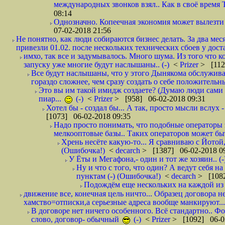
международных звонков взял.. Как в своё время
08:14
Однозначно. Копеечная экономия может вылезти
07-02-2018 21:56
Не понятно, как люди собираются бизнес делать. За два мес
привезли 01.02. после нескольких технических сбоев у дост
имхо, так все и задумывалось. Много шума. Из того что к
запуску уже многие будут наслышаны.. (-)
<
Prizer
> [112
Все будут наслышаны, что у этого Дынякома обслужива
гораздо сложнее, чем сразу создать о себе положительн
Это вы им такой имидж создаете? (Думаю люди сами оп
пиар...
(-)
<
Prizer
> [958] 06-02-2018 09:31
Хотел бы - создал бы... А так, просто мысли вслух 
[1073] 06-02-2018 09:35
Надо просто понимать, что подобные операторы 
мелкооптовые базы.. Таких операторов может быт
Хрень несёте какую-то... Я сравниваю с Йотой
(Ошибочка!)
<
decarch
> [1387] 06-02-2018 0
У Ёты и Мегафона,- один и тот же хозяин.. (-
Ну и что с того, что один? А ведут себя 
пунктам (-) (Ошибочка!)
<
decarch
> [1082
Подождём еще нескольких на каждой из 
движение все, конечная цель ничто... Образец договора н
хамство=отписки,а серьезные адреса вообще манкируют...
В договоре нет ничего особенного. Всё стандартно.. Фот
слово, договор- обычный
(-)
<
Prizer
> [1092] 06-0