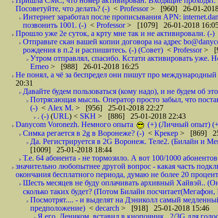
Пришла СМС, что номер активирован. Входящие проходят. И
Посоветуйте, что делать? (-)
<
Professor
> [960] 26-01-2018
Интернет заработал после прописывания APN: internet.da
позвонить 1001. (-)
<
Professor
> [1079] 26-01-2018 16:0
Прошло уже 2е суток, а крту мне так и не активировали. (-)
Отправьте скан вашей копии договора на адрес bo@danyc
рождения в п.2 и распишитесь. (-) (Совет)
<
Professor
> [
Утром отправлял, спасибо. Кстати активировать уже. Но 
Erneo
> [988] 26-01-2018 16:25
Не понял, а чё за беспредел они пишут про международный 
20:31
Давайте будем пользоваться (кому надо), и не будем об этом
Потрясающая мысль. Оператор просто забыл, что постави
(-)
<
Alex M.
> [956] 25-01-2018 22:27
. (-)
(
URL
) <
SKH
> [886] 25-01-2018 22:43
Danycom Voronezh. Немного опыта
(+) (Личный опыт) (+
Симка регается в 2g в Воронеже? (-)
<
Крекер
> [869] 25
Да. Регистрируется в 2G Воронеж. Теле2. (Билайн и Мег
[1009] 25-01-2018 18:44
Т.е. 64 абонента - не тормозило. А вот 100/1000 абонентов
значительно любопытнее другой вопрос - какая часть подк
окончания бесплатного периода, думаю не более 20 проценто
Шесть месяцев не буду оплачивать архивный Хайвэй.. (Он 
сколько таких будет? (Потом Билайн посчитает(Мегафон, 
Посмотрят.... - и выделят на Дэниколл самый медленный
предположение)
<
decarch
> [918] 25-01-2018 15:46
Я его, Деником, вставил в кнопочник.. 2/3G для голо