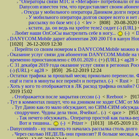
"Операторы связи МТС и «Мегафон» потребовали от вир
Danycom известен тем, что предоставляет своим абонент
Откуда у мобильного оператора Даником долги перед
У мобильного оператора долгов скорее всего и нет
рассылку по базе мтс (-)
<
lev
> [808] 20-08-2020 
кстати, да. он ведь на хребте теле2 сидит (-)
(
URL
)
Любят наши ОпСоСы выстрелить себе в ногу...
(-)
<
DANYCOM.Mobile дарит абонентам 200 200 Гб в канун Нового
[1020] 26-12-2019 12:30
Перейти со своим номером к DANYCOM.Mobile можно в 5
Оказание услуг связи для абонентов DANYCOM.Mobile на 
временно приостановлено с 09.01.2020 г. (+)
(
URL
) <
ag28
>
С 31 декабря 2019 года оказание услуг связи в регионах Рос
(-)
(
URL
) <
ag28
> [859] 26-12-2019 12:24
Остатки трафика за прошлый месяц прикольно перенесли. Ф
ещё и гиги в минуты все перевёл и потратил. (-)
<
Rust
> [
Хоть у кого то отображается в ЛК расход трафика онлайн? О
2019 15:02
Отображается после закрытия сессии (-)
<
Reeboot
> [917
Тут в комментах пишут, что на дэником не ходят СМС от Мо
Тут Даню как-то мало обсуждают, но СИМ-СИМ обсуждали 
сподручнее. Чудны дела твои, Ячейки!.. (-)
<
qace
> [953]
Так нечего обсужжать.. Оператор простой как палка-верё
Вот и тишина..
(-)
<
Prizer
> [1013] 18-05-2019 13:
Danycominfo - ну наконец-то началась рассылка столь дол
Через сколько НЕДЕЛЬ они привозят? Я больше месяца жду,