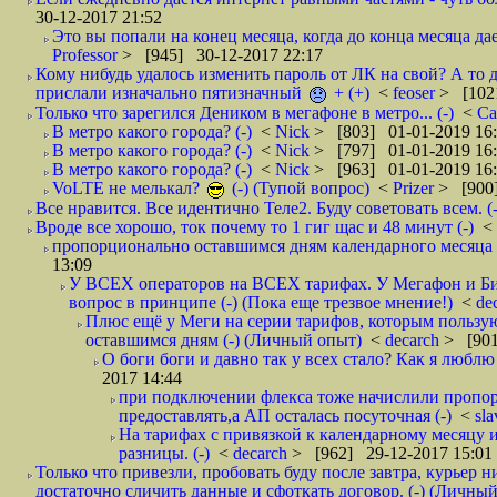
30-12-2017 21:52
Это вы попали на конец месяца, когда до конца месяца дае
Professor
> [945] 30-12-2017 22:17
Кому нибудь удалось изменить пароль от ЛК на свой? А то 
прислали изначально пятизначный
+ (+)
<
feoser
> [102
Только что зарегился Деником в мегафоне в метро... (-)
<
С
В метро какого города? (-)
<
Nick
> [803] 01-01-2019 16
В метро какого города? (-)
<
Nick
> [797] 01-01-2019 16
В метро какого города? (-)
<
Nick
> [963] 01-01-2019 16
VoLTE не мелькал?
(-) (Тупой вопрос)
<
Prizer
> [900]
Все нравится. Все идентично Теле2. Буду советовать всем. (-
Вроде все хорошо, ток почему то 1 гиг щас и 48 минут (-)
<
пропорционально оставшимся дням календарного месяца в
13:09
У ВСЕХ операторов на ВСЕХ тарифах. У Мегафон и Би 
вопрос в принципе (-) (Пока еще трезвое мнение!)
<
de
Плюс ещё у Меги на серии тарифов, которым пользую
оставшимся дням (-) (Личный опыт)
<
decarch
> [901
О боги боги и давно так у всех стало? Как я люблю 
2017 14:44
при подключении флекса тоже начислили пропорц
предоставлять,а АП осталась посуточная (-)
<
sl
На тарифах с привязкой к календарному месяцу 
разницы. (-)
<
decarch
> [962] 29-12-2017 15:01
Только что привезли, пробовать буду после завтра, курьер н
достаточно сличить данные и сфоткать договор. (-) (Личный 