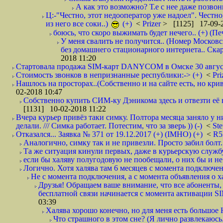
А как это возможно? Т.е с нее даже позвон
Ц:-"Честно, этот недооператор уже надоел". Честно
из него все соки..)
(+)
<
Prizer
> [1125] 17-09-2
боюсь, что скоро выжимать будет нечего.. (+) (Пе
У меня свалить не получится.. (Номер Московс
без домашнего стационарного интернета.. Ск
2018 11:20
Стартовала продажа SIM-карт DANYCOM в Омске 30 августа 
Стоимость звонков в непризнанные республики:-> (+)
<
Pri
Нашлось на просторах..(Собственно и на сайте есть, но криво. А наро
02-2018 10:47
Собственно купить СИМ-ку Дэникома здесь и отвезти её в
[1131] 10-02-2018 11:22
Вчера курьер привёз таки симку. Полтора месяца заняло у н
делали. /// Симка работает. Потестим, что за зверь )) (-)
<
St
Отказался... Заявка № 371 от 19.12.2017 (+) (IMHO) (+)
<
R
Аналогично, симку так и не привезли. Просто забил болт. 
Та же ситуация кинули первых, даже в курьерскую службу
если бы халяву полугодовую не пообещали, о них бы и не
Логично. Хотя халява там 6 месяцев с момента подключени
Не с момента подключения, а с момента объявления о хал
Друзья! Обращаем ваше внимание, что все абоненты, 
бесплатной связи начинается с момента активации 
03:39
Халява хорошо конечно, но для меня есть большое 
Что страшного в этом сне? (Я лично развлекаюсь.