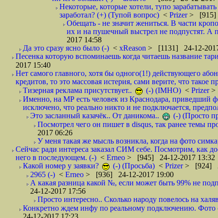
Некоторые, которые хотели, тупо зарабатывать 
заработал? (+) (Тупой вопрос)
<
Prizer
> [915]
Обещать - не значит жениться. В части кропо
их и на пушечный выстрел не подпустят. А п
2017 14:58
Да это сразу ясно было (-)
<
xReason
> [1131] 24-12-2017
Песенка которую вспоминаешь когда читаешь название тар
2017 15:40
Нет самого главного, хотя бы одного(1!) действующего абон
кредитов, то это массовая истерия, сами верите, что такое п
Тизерная реклама присутствует..
(-) (IMHO)
<
Prizer
>
Именно, на МР есть человек из Краснодара, приведший ф
исключено, что реально никто и не подключается, предпол
Это засланный казачёк.. От даникома..
(-) (Просто 
Посмотрел чего он пишет в disqus, так ранее темы пр
2017 06:26
У меня такая же мысль возникла, когда на фото симкар
Сейчас ради интереса заказал СИМ себе. Посмотрим, как д
него в последующем. (-)
<
Erneo
> [945] 24-12-2017 13:32
Какой номер у заявки?
(-) (Просьба)
<
Prizer
> [924] 2
2965 (-)
<
Erneo
> [936] 24-12-2017 19:00
А какая разница какой №, если может быть 99% не подп
24-12-2017 17:56
Просто интересно.. Сколько народу повелось на халяв
Конкретно ждем инфу по реальному подключению. Фото симо
24-12-2017 17:23