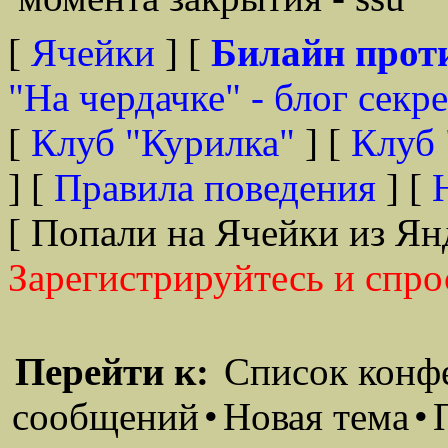
[
Ячейки
] [
Билайн прот
"На чердачке" - блог секр
[
Клуб "Курилка"
] [
Клуб 
] [
Правила поведения
] [
[ Попали на Ячейки из Ян
Зарегистрируйтесь и спро
Перейти к:
Список конф
сообщений
•
Новая тема
•