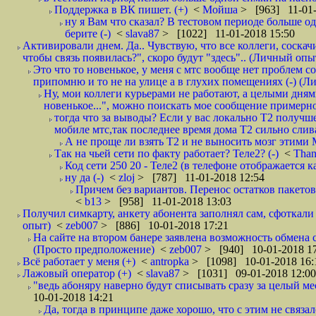
Поддержка в ВК пишет. (+)
<
Мойша
> [963] 11-01-
ну я Вам что сказал? В тестовом периоде больше одн
берите (-)
<
slava87
> [1022] 11-01-2018 15:50
Активировали днем. Да.. Чувствую, что все коллеги, соска
чтобы связь появилась?", скоро будут "здесь".. (Личный опыт
Это что то новенькое, у меня с мтс вообще нет проблем с
припомню и то не на улице а в глухих помещениях (-) (
Ну, мои коллеги курьерами не работают, а целыми днями
новенькое...", можно поискать мое сообщение примерно 
тогда что за выводы? Если у вас локально Т2 получше
мобиле мтс,так последнее время дома Т2 сильно слива
А не проще ли взять Т2 и не выносить мозг этими
Так на чьей сети по факту работает? Теле2? (-)
<
Tha
Код сети 250 20 - Теле2 (в телефоне отображается
ну да (-)
<
zloj
> [787] 11-01-2018 12:54
Причем без вариантов. Перенос остатков пакетов
<
b13
> [958] 11-01-2018 13:03
Получил симкарту, анкету абонента заполнял сам, сфоткали 
опыт)
<
zeb007
> [886] 10-01-2018 17:21
На сайте на втором банере заявлена возможность обмена 
(Просто предположение)
<
zeb007
> [940] 10-01-2018 1
Всё работает у меня (+)
<
antropka
> [1098] 10-01-2018 16:
Лажовый оператор (+)
<
slava87
> [1031] 09-01-2018 12:00
"ведь абоняру наверно будут списывать сразу за целый мес
10-01-2018 14:21
Да, тогда в принципе даже хорошо, что с этим не связал