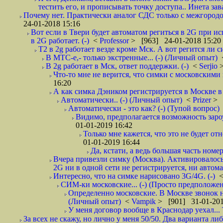
тестить его, и прописывать точку доступа.. Инета зава
Почему нет. Практически аналог СДС только с межгородом.
24-01-2018 15:16
Вот если в Твери будет автоматом региться в 2G при ис
в 2G работает. (-)
<
Professor
> [963] 24-01-2018 15:20
T2 в 2g работает везде кроме Мск. А вот регится ли с
В МТС-е,- только экстренные... (-) (Личный опыт)
В 2g работает в Мск, ответ поддержки. (-)
<
Serjio
Что-то мне не верится, что симки с московскими 
16:20
А как симка Дэником регистрируется в Москве в 
Автоматически.. (-) (Личный опыт)
<
Prizer
> 
Автоматически - это как? (-) (Тупой вопрос)
Видимо, предполагается возможность зароу
01-01-2019 16:42
Только мне кажется, что это не будет о
01-01-2019 16:44
Да, кстати, а ведь большая часть номер
Вчера привезли симку (Москва). Активировалось п
2G ни в одной сети не регистрируется, ни автом
Интересно, что на симке нарисовано 3G/4G. (-)
СИМ-ки московские... (-) (Просто предположе
Определенно московские. В Москве звонок н
(Личный опыт)
<
Vampik
> [901] 31-01-201
У меня договор вообще в Краснодар уехал...
За всех не скажу, но лично у меня 50/50. Два варианта л