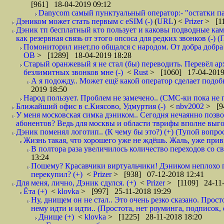
[961] 18-04-2019 09:12
Danycom самый пунктуальный оператор:- "остатки па
Дэником может стать первым с еSIM (-)
(
URL
) <
Prizer
> [11
Дэник тп бесплатный кто пользует и каковы подводные кам
как резервная связь от этого опсоса для редких звонков (-) (
Помониторил инет,по общался с народом. От добра добра 
ОВ
> [1289] 18-04-2019 18:28
Старый оранжевый я не стал (бы) переводить. Перевёл а
безлимитных звонков мне (-)
<
Rust
> [1060] 17-04-2019
А я подожду.. Может ещё какой оператор сделает подо
2019 18:50
Народ пользует. Проблем не замечено.. (СМС-ки пока не п
Ближайший офис в с.Киясово, Удмуртия (-)
<
nbv2002
> [9
У меня московская симка дэником.. Сегодня нечаянно позво
абонентов? Ведь для москвы и области тврифы вполне выго
Дэник поменял логотип.. (К чему бы это?) (+) (Тупой вопро
Жизнь такая, что хорошего уже не ждёшь. Жаль, уже привы
В полтора раза увеличилось количество переходов со
13:24
Пошему? Красавчики виртуальчики! Дэником неплохо п
перекупил? (+)
<
Prizer
> [938] 07-12-2018 12:41
Для меня, лично, Дэник сдулся. (+)
<
Prizer
> [1109] 24-11-
Ёта (+)
<
klovka
> [997] 25-11-2018 19:29
Ну, днищем он не стал.. Это очень резко сказано. Прос
нему идти и идти.. (Простота, нет роуминга, подписок
Днище (+)
<
klovka
> [1225] 28-11-2018 18:20