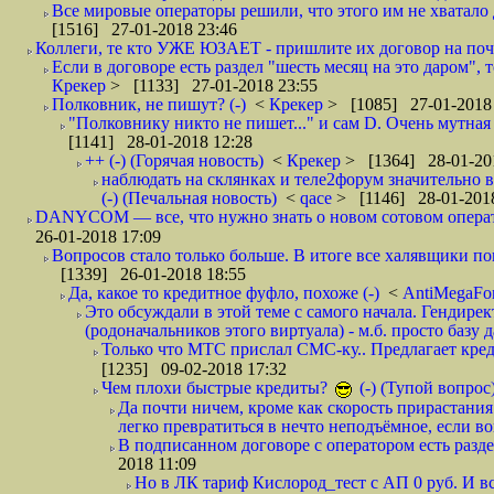
Все мировые операторы решили, что этого им не хватало 
[1516] 27-01-2018 23:46
Коллеги, те кто УЖЕ ЮЗАЕТ - пришлите их договор на почту
Если в договоре есть раздел "шесть месяц на это даром", т
Крекер
> [1133] 27-01-2018 23:55
Полковник, не пишут? (-)
<
Крекер
> [1085] 27-01-2018
"Полковнику никто не пишет..." и сам D. Очень мутная
[1141] 28-01-2018 12:28
++ (-) (Горячая новость)
<
Крекер
> [1364] 28-01-20
наблюдать на склянках и теле2форум значительно в
(-) (Печальная новость)
<
qace
> [1146] 28-01-2018
DANYCOM — все, что нужно знать о новом сотовом опера
26-01-2018 17:09
Вопросов стало только больше. В итоге все халявщики по
[1339] 26-01-2018 18:55
Да, какое то кредитное фуфло, похоже (-)
<
AntiMegaF
Это обсуждали в этой теме с самого начала. Гендире
(родоначальников этого виртуала) - м.б. просто базу 
Только что МТС прислал СМС-ку.. Предлагает кре
[1235] 09-02-2018 17:32
Чем плохи быстрые кредиты?
(-) (Тупой вопрос
Да почти ничем, кроме как скорость прирастани
легко превратиться в нечто неподъёмное, если вов
В подписанном договоре с оператором есть разде
2018 11:09
Но в ЛК тариф Кислород_тест с АП 0 руб. И вс