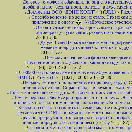
Договор то может и обычный, но они его категоричес
профи в плане "бесплатность полгода" в духе самой 
Документы ООО "ДЭНИ КОЛЛ" (+)
(
URL
) <
Prize
Спасибо конечно, но яснее не стало. Это не сам
приложение к оному
(-) (Дружеское рукопож
Это вот самое оно на которое ссылается распл
договора о услугах связи, реквизиты(печать ко
2018 15:36
Да уж. Если Вы возглавляете многопрофиль
желание подрядить новых клиентов и к други
2018 18:56
Поэтому и срастаются финансовые организа
Бесплатность полгода была в скайлинке году так в
> [1193] 06-02-2018 12:55
+100500 со стороны даже интереснее. Ждём отзывов и и
(IMHO)
<
decarch
> [1021] 06-02-2018 06:49
Первый, тестовый пополнение, не прошел (10 руб). Сд
пополнять не надо. Спрашиваю, а в роуминг ехать мо
Пора уж новую ветку создать. В этой черт ногу сломит сооб
Тема исчерпала себя. Все разобрались что и почём... О
в тарифах и бесплатном периоде пользования. Есть мелкие
Косяки по связи:- позвонить на семизнак,- не получится
ругаются что СИМ-ка в роуминге и могут быть повышен
ругань про роуминг, это вопросы настройки аппарата
полный. виртуал здесь не при чем (-)
<
say
> [1187] 
Сегодня тоже телефон стал отображать что мол в р