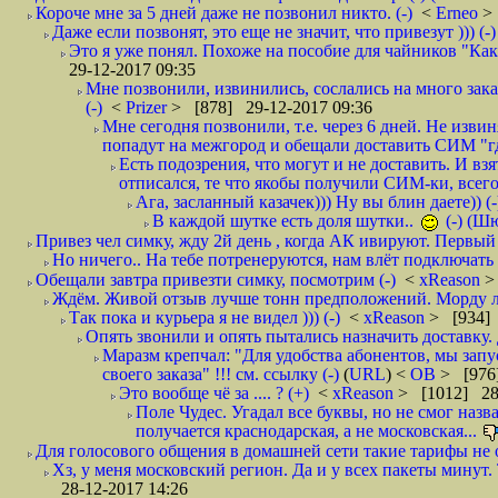
Короче мне за 5 дней даже не позвонил никто. (-)
<
Erneo
>
Даже если позвонят, это еще не значит, что привезут ))) (-)
Это я уже понял. Похоже на пособие для чайников "Как о
29-12-2017 09:35
Мне позвонили, извинились, сослались на много заказ
(-)
<
Prizer
> [878] 29-12-2017 09:36
Мне сегодня позвонили, т.е. через 6 дней. Не изв
попадут на межгород и обещали доставить СИМ "где
Есть подозрения, что могут и не доставить. И взят
отписался, те что якобы получили СИМ-ки, всего 
Ага, засланный казачек))) Ну вы блин даете)) (-
В каждой шутке есть доля шутки..
(-) (Ш
Привез чел симку, жду 2й день , когда АК ивируют. Первый р
Но ничего.. На тебе потренеруются, нам влёт подключать б
Обещали завтра привезти симку, посмотрим (-)
<
xReason
>
Ждём. Живой отзыв лучше тонн предположений. Морду ли
Так пока и курьера я не видел ))) (-)
<
xReason
> [934] 
Опять звонили и опять пытались назначить доставку. 
Маразм крепчал: "Для удобства абонентов, мы запу
своего заказа" !!! см. ссылку (-)
(
URL
) <
ОВ
> [976
Это вообще чё за .... ? (+)
<
xReason
> [1012] 28
Поле Чудес. Угадал все буквы, но не смог наз
получается краснодарская, а не московская...
Для голосового общения в домашней сети такие тарифы не о
Хз, у меня московский регион. Да и у всех пакеты минут. 
28-12-2017 14:26