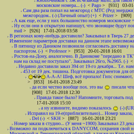
Кнопочников с 3Ж исчезающе мало, для такой 
московские номера... (-)
<
Pago
> [931] 03-01-
Сам два раза попал на межгород с МТС (Ред энерджи) 
межгородом.. (-) (Личный опыт) (+)
<
Prizer
> [909] 
А как еще, если у них большинство номеров московские =
Ну если они в открытую напишут, что звонящие будут поп
mail
> [926] 17-01-2018 03:58
В регионах кому-нибудь доставили? Заказывал в Тверь 27 де
Изменение параметров доставки на данном этапе невозможн
В пятницу из Даником позвонили согласовать доставку н
паспортом. (-)
<
Professor
> [953] 20-01-2018 16:01
Ростов-на-Дону, аналогично. В Даникоме "передано в ТК"
нам на склад не поступало". Заказывал 26го, №2965. (-)
Недавно доставили заказ 394 от 19-го декабря... Т.е. нам
453 от 19 дек. тишина. Подготовка документов для от
А-А-А! Шеф, всё пропало! Гипс снимают, к
> [853] 16-01-2018 23:49
да если честно вообще пох. это вы
писали что
[908] 17-01-2018 12:30
Правда такое было? Напомните, торговать под
17-01-2018 15:10
а ну извините, видимо показалось
(-)
(
UR
Исправил на 19-е(приблизительно)... Номер заказа, 
Del (-)
<
SKH
> [887] 16-01-2018 23:21
Номер заказа в студию... (У меня ~1900) Заказывал 23 дека
Возможно ли подключиться к DANYCOM, сохранив свой номе
Московской и Ленинградской областей, а также из Краснода