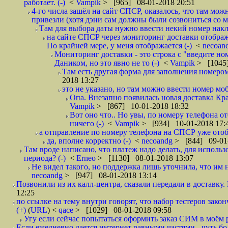
работает. (-)
<
Vampik
> [965] 08-01-2018 20:51
4-го числа зашёл на сайт СПСР, оказалось, что там мож
привезли (хотя дэни сам должны были созвониться со мн
Там для выбора даты нужно ввести некий номер накла
на сайте СПСР через мониторинг доставки отображ
По крайней мере, у меня отображается (-)
<
necoan
Мониторинг доставки - это строка с "введите но
Даником, но это явно не то (-)
<
Vampik
> [1045]
Там есть другая форма для заполнения номером 
2018 13:27
это не указано, но там можно ввести номер моб
Опа. Внезапно появилась новая доставка Кра
Vampik
> [867] 10-01-2018 18:32
Вот оно что.. Но увы, по номеру телефона о
ничего (-)
<
Vampik
> [934] 10-01-2018 17:
а отправление по номеру телефона на СПСР уже отоб
да, вполне корректно (-)
<
necoandg
> [844] 09-01
Там вроде написано, что платеж надо делать, для использ
периода? (-)
<
Erneo
> [1130] 08-01-2018 13:07
Не видел такого, но поддержка лишь уточнила, что им 
necoandg
> [947] 08-01-2018 13:14
Позвонили из их калл-центра, сказали передали в доставку. И
12:25
по ссылке на тему внутри говорят, что набор тестеров зак
(+)
(
URL
) <
qace
> [1029] 08-01-2018 09:58
Угу если сейчас попытаться оформить заказ СИМ в моём р
Если ежедневно дается интернет равными частями - чуть боле