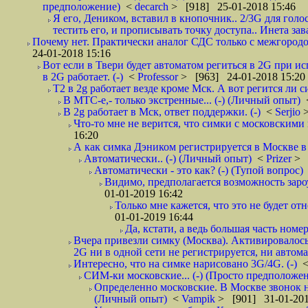
предположение)
<
decarch
> [918] 25-01-2018 15:46
Я его, Деником, вставил в кнопочник.. 2/3G для голо
тестить его, и прописывать точку доступа.. Инета зава
Почему нет. Практически аналог СДС только с межгородом.
24-01-2018 15:16
Вот если в Твери будет автоматом региться в 2G при ис
в 2G работает. (-)
<
Professor
> [963] 24-01-2018 15:20
T2 в 2g работает везде кроме Мск. А вот регится ли с
В МТС-е,- только экстренные... (-) (Личный опыт)
В 2g работает в Мск, ответ поддержки. (-)
<
Serjio
Что-то мне не верится, что симки с московскими 
16:20
А как симка Дэником регистрируется в Москве в 
Автоматически.. (-) (Личный опыт)
<
Prizer
> 
Автоматически - это как? (-) (Тупой вопрос)
Видимо, предполагается возможность зароу
01-01-2019 16:42
Только мне кажется, что это не будет о
01-01-2019 16:44
Да, кстати, а ведь большая часть номер
Вчера привезли симку (Москва). Активировалось п
2G ни в одной сети не регистрируется, ни автом
Интересно, что на симке нарисовано 3G/4G. (-)
СИМ-ки московские... (-) (Просто предположе
Определенно московские. В Москве звонок н
(Личный опыт)
<
Vampik
> [901] 31-01-201