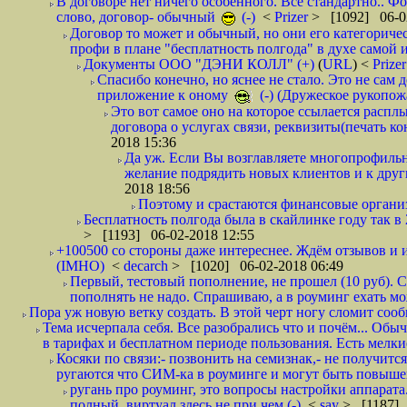
В договоре нет ничего особенного. Всё стандартно.. Фот
слово, договор- обычный
(-)
<
Prizer
> [1092] 06-0
Договор то может и обычный, но они его категоричес
профи в плане "бесплатность полгода" в духе самой 
Документы ООО "ДЭНИ КОЛЛ" (+)
(
URL
) <
Prize
Спасибо конечно, но яснее не стало. Это не сам
приложение к оному
(-) (Дружеское рукопож
Это вот самое оно на которое ссылается распл
договора о услугах связи, реквизиты(печать ко
2018 15:36
Да уж. Если Вы возглавляете многопрофиль
желание подрядить новых клиентов и к други
2018 18:56
Поэтому и срастаются финансовые организа
Бесплатность полгода была в скайлинке году так в
> [1193] 06-02-2018 12:55
+100500 со стороны даже интереснее. Ждём отзывов и и
(IMHO)
<
decarch
> [1020] 06-02-2018 06:49
Первый, тестовый пополнение, не прошел (10 руб). Сд
пополнять не надо. Спрашиваю, а в роуминг ехать мо
Пора уж новую ветку создать. В этой черт ногу сломит сооб
Тема исчерпала себя. Все разобрались что и почём... О
в тарифах и бесплатном периоде пользования. Есть мелкие
Косяки по связи:- позвонить на семизнак,- не получится
ругаются что СИМ-ка в роуминге и могут быть повышен
ругань про роуминг, это вопросы настройки аппарата
полный. виртуал здесь не при чем (-)
<
say
> [1187] 