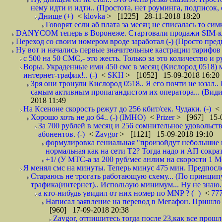
нему идти и идти.. (Простота, нет роуминга, подписок
Днище (+)
<
klovka
> [1225] 28-11-2018 18:20
Говорят если аб плата за месяц не списалась то симк
DANYCOM теперь в Воронеже. Стартовали продажи SIM-карт
Переход со своим номером вроде заработал (-) (Просто пре
Ну вот и начались первые значительные кастрации тарифов 
с 500 на 50 СМС,- это жесть. Только за это количество и ру
Воры. Украденные ими 450 смс в месяц (Кислород 0518) 
интернет-трафик!.. (-)
<
SKH
> [1052] 15-09-2018 16:20
Зря они тронули Кислород 0518.. Я его почти не юзал.. 
самым активным пропагандистом их оператора... (Видим
2018 11:49
На Ксеноне скорость режут до 256 кбит/сек. Чудаки. (-)
<
Хорошо хоть не до 64.. (-) (IMHO)
<
Prizer
> [967] 15-0
За 700 рублей в месяц и 256 сомнительное удовольст
абонентов. (-)
<
Zavgor
> [1121] 15-09-2018 19:10
формулировка гениальная "произойдут небольшие из
нормальная как на сети Т2? Тогда надо и АП сократ
+1/ (У МТС-а за 200 руб/мес анлим на скорости 1 Мб
Я менял смс на минуты. Теперь минус 475 мин. Предпослед
Стараюсь не трогать работающую схему... (По принципу
трафика(интернет).. Использую минимум... Ну не знаю..
а кто-нибудь увидил от них номер по MNP ? (+)
<
77
Написал заявление на перевод в Мегафон. Пришло 
[960] 17-09-2018 20:38
Zavgor, отпишитесь тогда после 23,как все прошло