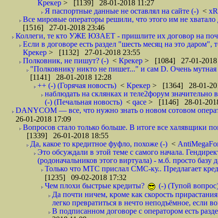
Крекер
> [1139] 28-01-2018 11:27
Я паспортные данные не оставлял на сайте (-)
<
xR
Все мировые операторы решили, что этого им не хватало 
[1516] 27-01-2018 23:46
Коллеги, те кто УЖЕ ЮЗАЕТ - пришлите их договор на почту
Если в договоре есть раздел "шесть месяц на это даром", т
Крекер
> [1132] 27-01-2018 23:55
Полковник, не пишут? (-)
<
Крекер
> [1084] 27-01-2018
"Полковнику никто не пишет..." и сам D. Очень мутная
[1141] 28-01-2018 12:28
++ (-) (Горячая новость)
<
Крекер
> [1364] 28-01-20
наблюдать на склянках и теле2форум значительно в
(-) (Печальная новость)
<
qace
> [1146] 28-01-2018
DANYCOM — все, что нужно знать о новом сотовом опера
26-01-2018 17:09
Вопросов стало только больше. В итоге все халявщики по
[1339] 26-01-2018 18:55
Да, какое то кредитное фуфло, похоже (-)
<
AntiMegaF
Это обсуждали в этой теме с самого начала. Гендире
(родоначальников этого виртуала) - м.б. просто базу 
Только что МТС прислал СМС-ку.. Предлагает кре
[1235] 09-02-2018 17:32
Чем плохи быстрые кредиты?
(-) (Тупой вопрос
Да почти ничем, кроме как скорость прирастани
легко превратиться в нечто неподъёмное, если вов
В подписанном договоре с оператором есть разде