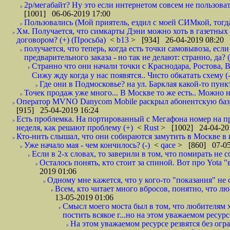
2р/мегабайт? Ну это если интернетом совсем не пользовать
[1001] 06-06-2019 17:00
Пользовались (Мой приятель, ездил с моей СИМкой, тогд
Хм. Получается, что симкарты Дэни можно хоть в газетных к
договором? (+) (Просьба)
<
b13
> [934] 26-04-2019 08:20
получается, что теперь, когда есть точки самовывоза, есл
предварительного заказа - но так не делают: странно, да? (
Странно что они начали точки с Краснодара, Ростова,
Сижу жду когда у нас появятся.. Чисто обкатать схему (-
Где они в Подмосковье? на ул. Барклая какой-то пункт
Точек продаж уже много... В Москве то же есть.. Можно на
Оператор MVNO Danycom Mobile раскрыл абонентскую базу.
[915] 25-04-2019 16:24
Есть проблемка. На портированный с Мегафона номер на при
неделя, как решают проблему (+)
<
Rust
> [1002] 24-04-20
Кто-нить слышал, что они собираются замутить в Москве в к
Уже начало мая - чем кончилось? (-)
<
qace
> [860] 07-05
Если в 2-х словах, то заверили в том, что помирать не с
Осталось понять, кто стоит за спиной. Вот про Yota "
2019 01:06
Одному мне кажется, что у кого-то "показания" не с
Всем, кто читает много вбросов, понятно, что люб
13-05-2019 01:06
Смысл моего моста был в том, что любителям х
постить всякое г...но на этом уважаемом ресурсе.
На этом уважаемом ресурсе резвятся без огр