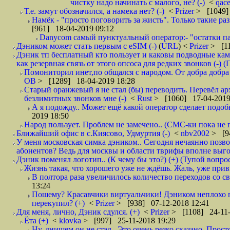
чистку надо начинать с малого, не? (-)
<
qac
Т.е. замут обозначился, а намека нет? (-)
<
Prizer
> [1049]
Намёк - "просто поговорить за жисть". Только такие ра
[961] 18-04-2019 09:12
Danycom самый пунктуальный оператор:- "остатки па
Дэником может стать первым с еSIM (-)
(
URL
) <
Prizer
> [11
Дэник тп бесплатный кто пользует и каковы подводные кам
как резервная связь от этого опсоса для редких звонков (-) (
Помониторил инет,по общался с народом. От добра добра 
ОВ
> [1289] 18-04-2019 18:28
Старый оранжевый я не стал (бы) переводить. Перевёл а
безлимитных звонков мне (-)
<
Rust
> [1060] 17-04-2019
А я подожду.. Может ещё какой оператор сделает подо
2019 18:50
Народ пользует. Проблем не замечено.. (СМС-ки пока не п
Ближайший офис в с.Киясово, Удмуртия (-)
<
nbv2002
> [9
У меня московская симка дэником.. Сегодня нечаянно позво
абонентов? Ведь для москвы и области тврифы вполне выго
Дэник поменял логотип.. (К чему бы это?) (+) (Тупой вопро
Жизнь такая, что хорошего уже не ждёшь. Жаль, уже привы
В полтора раза увеличилось количество переходов со
13:24
Пошему? Красавчики виртуальчики! Дэником неплохо п
перекупил? (+)
<
Prizer
> [938] 07-12-2018 12:41
Для меня, лично, Дэник сдулся. (+)
<
Prizer
> [1108] 24-11-
Ёта (+)
<
klovka
> [997] 25-11-2018 19:29
Ну, днищем он не стал.. Это очень резко сказано. Прос