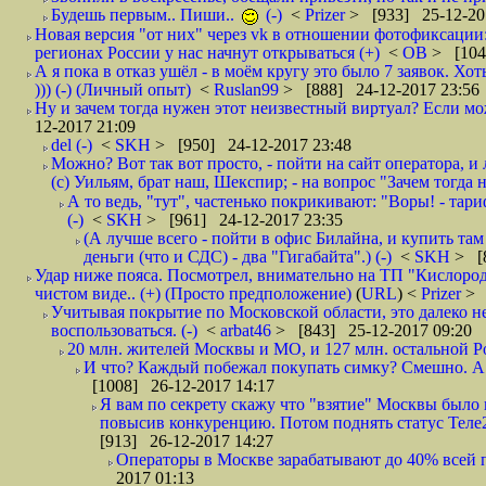
Будешь первым.. Пиши..
(-)
<
Prizer
> [933] 25-12-20
Новая версия "от них" через vk в отношении фотофиксаци
регионах России у нас начнут открываться (+)
<
ОВ
> [104
А я пока в отказ ушёл - в моём кругу это было 7 заявок. Х
))) (-) (Личный опыт)
<
Ruslan99
> [888] 24-12-2017 23:56
Ну и зачем тогда нужен этот неизвестный виртуал? Если м
12-2017 21:09
del (-)
<
SKH
> [950] 24-12-2017 23:48
Можно? Вот так вот просто, - пойти на сайт оператора, и л
(с) Уильям, брат наш, Шекспир; - на вопрос "Зачем тогда 
А то ведь, "тут", частенько покрикивают: "Воры! - тариф-
(-)
<
SKH
> [961] 24-12-2017 23:35
(А лучше всего - пойти в офис Билайна, и купить там 
деньги (что и СДС) - два "Гигабайта".) (-)
<
SKH
> [
Удар ниже пояса. Посмотрел, внимательно на ТП "Кислород"
чистом виде.. (+) (Просто предположение)
(
URL
) <
Prizer
> 
Учитывая покрытие по Московской области, это далеко н
воспользоваться. (-)
<
arbat46
> [843] 25-12-2017 09:20
20 млн. жителей Москвы и МО, и 127 млн. остальной Рос
И что? Каждый побежал покупать симку? Смешно. А вт
[1008] 26-12-2017 14:17
Я вам по секрету скажу что "взятие" Москвы было 
повысив конкуренцию. Потом поднять статус Теле2 
[913] 26-12-2017 14:27
Операторы в Москве зарабатывают до 40% всей пр
2017 01:13