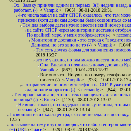
01-2018 12:29
Эх.. Заявку приняли одним из первых, 3(!) недели назад, 
работает. (-)
<
Vampik
> [965] 08-01-2018 20:51
4-го числа зашёл на сайт СПСР, оказалось, что там мож
привезли (хотя дэни сам должны были созвониться со мн
Там для выбора даты нужно ввести некий номер накла
на сайте СПСР через мониторинг доставки отображ
По крайней мере, у меня отображается (-)
<
necoan
Мониторинг доставки - это строка с "введите но
Даником, но это явно не то (-)
<
Vampik
> [1044]
Там есть другая форма для заполнения номером 
2018 13:27
это не указано, но там можно ввести номер моб
Опа. Внезапно появилась новая доставка Кра
Vampik
> [867] 10-01-2018 18:32
Вот оно что.. Но увы, по номеру телефона о
ничего (-)
<
Vampik
> [933] 10-01-2018 17:
а отправление по номеру телефона на СПСР уже отоб
да, вполне корректно (-)
<
necoandg
> [844] 09-01
Там вроде написано, что платеж надо делать, для использ
периода? (-)
<
Erneo
> [1130] 08-01-2018 13:07
Не видел такого, но поддержка лишь уточнила, что им 
necoandg
> [947] 08-01-2018 13:14
Позвонили из их калл-центра, сказали передали в доставку. И
12:25
по ссылке на тему внутри говорят, что набор тестеров зак
(+)
(
URL
) <
qace
> [1029] 08-01-2018 09:58