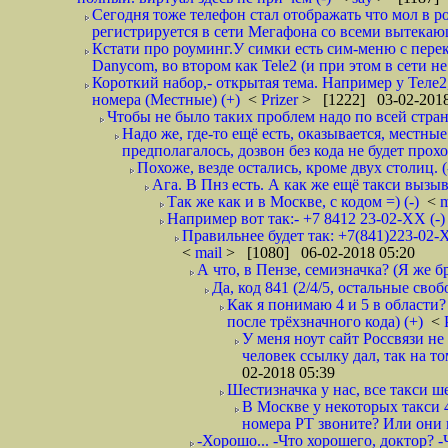
Сегодня тоже телефон стал отображать что мол в р
регистрируется в сети Мегафона со всеми вытекаю
Кстати про роуминг.У симки есть сим-меню с пере
Danycom, во втором как Tele2 (и при этом в сети не 
Короткий набор,- открытая тема. Например у Теле2
номера (Местные) (+)
<
Prizer
> [1222] 03-02-2018
Чтобы не было таких проблем надо по всей стране
Надо же, где-то ещё есть, оказывается, местны
предполагалось, дозвон без кода не будет проход
Похоже, везде остались, кроме двух столиц. 
Ага. В Пнз есть. А как же ещё такси вызыв
Так же как и в Москве, с кодом =) (-)
<
m
Например вот так:- +7 8412 23-02-ХХ (-
Правильнее будет так: +7(841)223-02-Х
<
mail
> [1080] 06-02-2018 05:20
А что, в Пензе, семизначка? (Я же бр
Да, код 841 (2/4/5, остальные сво
Как я понимаю 4 и 5 в области?
после трёхзначного кода) (+)
<
У меня ноут сайт Россвязи не
человек ссылку дал, так на то
02-2018 05:39
Шестизначка у нас, все такси ш
В Москве у некоторых такси 
номера РТ звоните? Или они в
-Хорошо... -Что хорошего, доктор? -