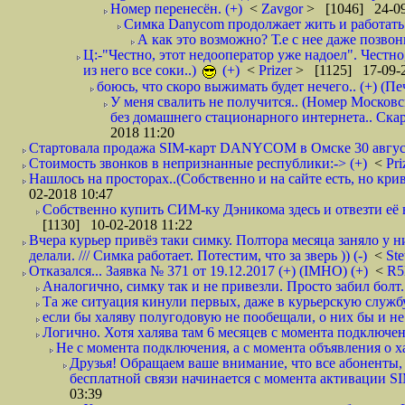
Номер перенесён. (+)
<
Zavgor
> [1046] 24-09
Симка Danycom продолжает жить и работать 
А как это возможно? Т.е с нее даже позвон
Ц:-"Честно, этот недооператор уже надоел". Честно
из него все соки..)
(+)
<
Prizer
> [1125] 17-09-2
боюсь, что скоро выжимать будет нечего.. (+) (Пе
У меня свалить не получится.. (Номер Московс
без домашнего стационарного интернета.. Ск
2018 11:20
Стартовала продажа SIM-карт DANYCOM в Омске 30 августа 
Стоимость звонков в непризнанные республики:-> (+)
<
Pri
Нашлось на просторах..(Собственно и на сайте есть, но криво. А наро
02-2018 10:47
Собственно купить СИМ-ку Дэникома здесь и отвезти её в
[1130] 10-02-2018 11:22
Вчера курьер привёз таки симку. Полтора месяца заняло у н
делали. /// Симка работает. Потестим, что за зверь )) (-)
<
St
Отказался... Заявка № 371 от 19.12.2017 (+) (IMHO) (+)
<
R
Аналогично, симку так и не привезли. Просто забил болт. 
Та же ситуация кинули первых, даже в курьерскую службу
если бы халяву полугодовую не пообещали, о них бы и не
Логично. Хотя халява там 6 месяцев с момента подключени
Не с момента подключения, а с момента объявления о хал
Друзья! Обращаем ваше внимание, что все абоненты, 
бесплатной связи начинается с момента активации 
03:39