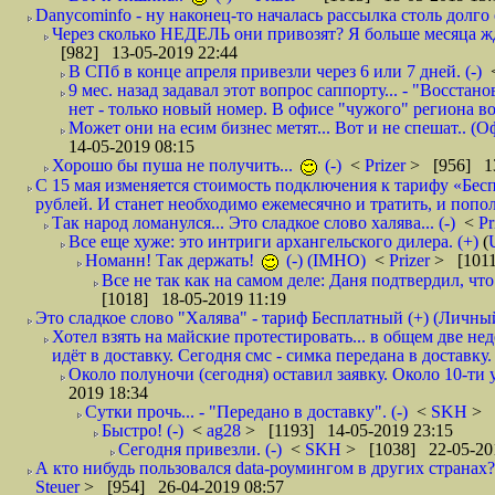
Danycominfo - ну наконец-то началась рассылка столь дол
Через сколько НЕДЕЛЬ они привозят? Я больше месяца жду,
[982] 13-05-2019 22:44
В СПб в конце апреля привезли через 6 или 7 дней. (-)
9 мес. назад задавал этот вопрос саппорту... - "Восст
нет - только новый номер. В офисе "чужого" региона во
Может они на есим бизнес метят... Вот и не спешат.. (О
14-05-2019 08:15
Хорошо бы пуша не получить...
(-)
<
Prizer
> [956] 13
С 15 мая изменяется стоимость подключения к тарифу «Бесп
рублей. И станет необходимо ежемесячно и тратить, и попол
Так народ ломанулся... Это сладкое слово халява... (-)
<
Pr
Все еще хуже: это интриги архангельского дилера. (+)
(
Номанн! Так держать!
(-) (IMHO)
<
Prizer
> [1011
Все не так как на самом деле: Даня подтвердил, чт
[1018] 18-05-2019 11:19
Это сладкое слово "Халява" - тариф Бесплатный (+) (Личны
Хотел взять на майские протестировать... в общем две не
идёт в доставку. Сегодня смс - симка передана в доставку.
Около полуночи (сегодня) оставил заявку. Около 10-ти у
2019 18:34
Сутки прочь... - "Передано в доставку". (-)
<
SKH
> 
Быстро! (-)
<
ag28
> [1193] 14-05-2019 23:15
Сегодня привезли. (-)
<
SKH
> [1038] 22-05-20
А кто нибудь пользовался data-роумингом в других странах?
Steuer
> [954] 26-04-2019 08:57