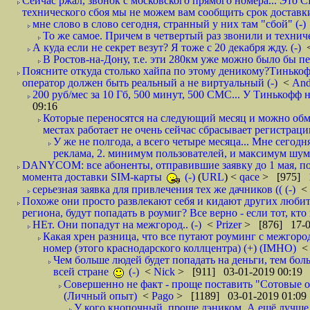
Сейчас ржал, звонок с московского прямого номера... Это С
технического сбоя мы не можем вам сообщить срок доставки
мне слово в слово сегодня, странный у них там "сбой" (-)
То же самое. Причем в четвертый раз звонили и техниче
А куда если не секрет везут? Я тоже с 20 декабря жду. (-)
В Ростов-на-Дону, т.е. эти 280км уже можно было бы пеш
Поясните откуда столько хайпа по этому деникому?Тинькоф
оператор должен быть реальный а не виртуальный (-)
<
And
200 руб/мес за 10 Гб, 500 минут, 500 СМС... У Тинькофф не
09:16
Которые переносятся на следующий месяц и можно обмен
местах работает не очень сейчас сбрасывает регистрацию
У же не полгода, а всего четыре месяца... Мне сегод
реклама, 2. минимум пользователей, и максимум шума.
DANYCOM: все абоненты, отправившие заявку до 1 мая, пол
момента доставки SIM-карты
(-)
(
URL
) <
qace
> [975] 1
серьезная заявка для привлечения тех же дачников (( (-)
<
Похоже они просто развлекают себя и кидают других любител
региона, будут попадать в роумиг? Все верно - если тот, кто вам звони 
НЕт. Они попадут на межгород.. (-)
<
Prizer
> [876] 17-0
Какая хрен разница, что все путают роуминг с межгор
номер (этого краснодарского коллцентра) (+) (IMHO)
Чем больше людей будет попадать на деньги, тем бо
всей стране
(-)
<
Nick
> [911] 03-01-2019 00:19
Совершенно не факт - проще поставить "Сотовые опе
(Личный опыт)
<
Pago
> [1189] 03-01-2019 01:09
У кого кнопочный, проще дэником. А ещё лучше 