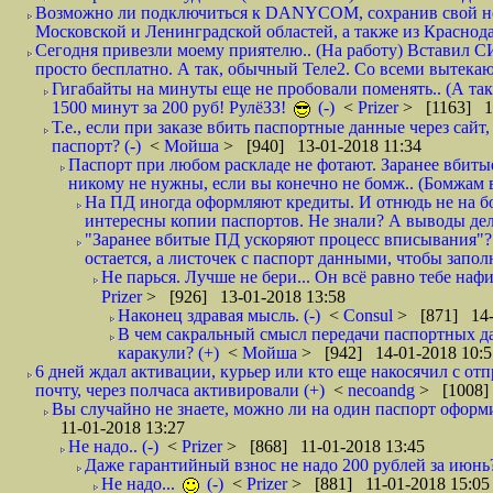
Возможно ли подключиться к DANYCOM, сохранив свой номе
Московской и Ленинградской областей, а также из Краснода
Сегодня привезли моему приятелю.. (На работу) Вставил СИ
просто бесплатно. А так, обычный Теле2. Со всеми вытек
Гигабайты на минуты еще не пробовали поменять.. (А та
1500 минут за 200 руб! РулёЗЗ!
(-)
<
Prizer
> [1163] 1
Т.е., если при заказе вбить паспортные данные через сай
паспорт? (-)
<
Мойша
> [940] 13-01-2018 11:34
Паспорт при любом раскладе не фотают. Заранее вбит
никому не нужны, если вы конечно не бомж.. (Бомжам в
На ПД иногда оформляют кредиты. И отнюдь не на б
интересны копии паспортов. Не знали? А выводы дела
"Заранее вбитые ПД ускоряют процесс вписывания"?
остается, а листочек с паспорт данными, чтобы заполн
Не парься. Лучше не бери... Он всё равно тебе нафи
Prizer
> [926] 13-01-2018 13:58
Наконец здравая мысль. (-)
<
Consul
> [871] 14-
В чем сакральный смысл передачи паспортных да
каракули? (+)
<
Мойша
> [942] 14-01-2018 10:5
6 дней ждал активации, курьер или кто еще накосячил с от
почту, через полчаса активировали (+)
<
necoandg
> [1008]
Вы случайно не знаете, можно ли на один паспорт оформи
11-01-2018 13:27
Не надо.. (-)
<
Prizer
> [868] 11-01-2018 13:45
Даже гарантийный взнос не надо 200 рублей за июнь?
Не надо...
(-)
<
Prizer
> [881] 11-01-2018 15:05