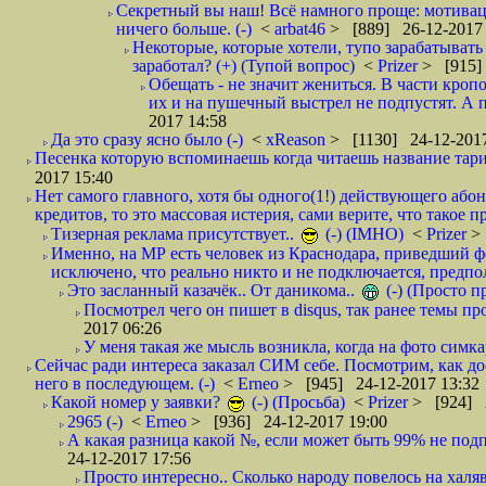
Секретный вы наш! Всё намного проще: мотиваци
ничего больше. (-)
<
arbat46
> [889] 26-12-2017 
Некоторые, которые хотели, тупо зарабатывать 
заработал? (+) (Тупой вопрос)
<
Prizer
> [915]
Обещать - не значит жениться. В части кропо
их и на пушечный выстрел не подпустят. А п
2017 14:58
Да это сразу ясно было (-)
<
xReason
> [1130] 24-12-2017
Песенка которую вспоминаешь когда читаешь название тар
2017 15:40
Нет самого главного, хотя бы одного(1!) действующего абон
кредитов, то это массовая истерия, сами верите, что такое п
Тизерная реклама присутствует..
(-) (IMHO)
<
Prizer
>
Именно, на МР есть человек из Краснодара, приведший ф
исключено, что реально никто и не подключается, предпол
Это засланный казачёк.. От даникома..
(-) (Просто 
Посмотрел чего он пишет в disqus, так ранее темы пр
2017 06:26
У меня такая же мысль возникла, когда на фото симкар
Сейчас ради интереса заказал СИМ себе. Посмотрим, как д
него в последующем. (-)
<
Erneo
> [945] 24-12-2017 13:32
Какой номер у заявки?
(-) (Просьба)
<
Prizer
> [924] 2
2965 (-)
<
Erneo
> [936] 24-12-2017 19:00
А какая разница какой №, если может быть 99% не подп
24-12-2017 17:56
Просто интересно.. Сколько народу повелось на халяв