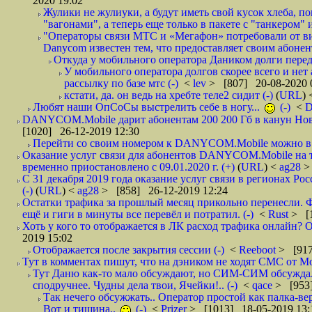
2020 19:02
Жулики не жулиуки, а будут иметь свой кусок хлеба, 
"вагонами", а теперь еще только в пакете с "танкером" и
"Операторы связи МТС и «Мегафон» потребовали от вир
Danycom известен тем, что предоставляет своим абонент
Откуда у мобильного оператора Даником долги перед
У мобильного оператора долгов скорее всего и нет
рассылку по базе мтс (-)
<
lev
> [807] 20-08-2020 
кстати, да. он ведь на хребте теле2 сидит (-)
(
URL
)
Любят наши ОпСоСы выстрелить себе в ногу...
(-)
<
DANYCOM.Mobile дарит абонентам 200 200 Гб в канун Нового
[1020] 26-12-2019 12:30
Перейти со своим номером к DANYCOM.Mobile можно в 5
Оказание услуг связи для абонентов DANYCOM.Mobile на 
временно приостановлено с 09.01.2020 г. (+)
(
URL
) <
ag28
>
С 31 декабря 2019 года оказание услуг связи в регионах Рос
(-)
(
URL
) <
ag28
> [858] 26-12-2019 12:24
Остатки трафика за прошлый месяц прикольно перенесли. Ф
ещё и гиги в минуты все перевёл и потратил. (-)
<
Rust
> [
Хоть у кого то отображается в ЛК расход трафика онлайн? О
2019 15:02
Отображается после закрытия сессии (-)
<
Reeboot
> [917
Тут в комментах пишут, что на дэником не ходят СМС от Мо
Тут Даню как-то мало обсуждают, но СИМ-СИМ обсуждали 
сподручнее. Чудны дела твои, Ячейки!.. (-)
<
qace
> [953]
Так нечего обсужжать.. Оператор простой как палка-верё
Вот и тишина..
(-)
<
Prizer
> [1013] 18-05-2019 13: