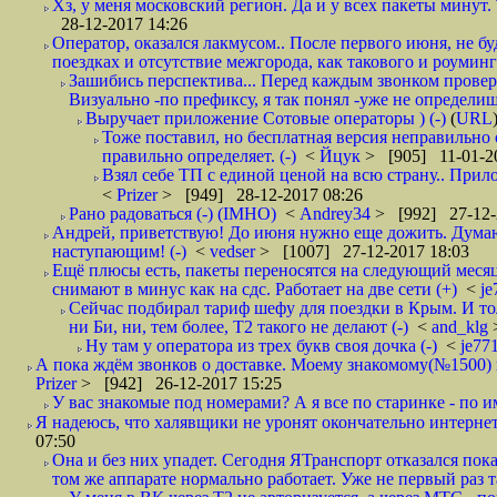
Хз, у меня московский регион. Да и у всех пакеты минут. 
28-12-2017 14:26
Оператор, оказался лакмусом.. После первого июня, не бу
поездках и отсутствие межгорода, как такового и роуминга.
Зашибись перспектива... Перед каждым звонком проверят
Визуально -по префиксу, я так понял -уже не определи
Выручает приложение Сотовые операторы ) (-)
(
URL
Тоже поставил, но бесплатная версия неправильно
правильно определяет. (-)
<
Йцук
> [905] 11-01-2
Взял себе ТП с единой ценой на всю страну.. При
<
Prizer
> [949] 28-12-2017 08:26
Рано радоваться (-) (IMHO)
<
Andrey34
> [992] 27-12-
Андрей, приветствую! До июня нужно еще дожить. Думаю 
наступающим! (-)
<
vedser
> [1007] 27-12-2017 18:03
Ещё плюсы есть, пакеты переносятся на следующий месяц 
снимают в минус как на сдс. Работает на две сети (+)
<
j
Сейчас подбирал тариф шефу для поездки в Крым. И то
ни Би, ни, тем более, Т2 такого не делают (-)
<
and_klg
Ну там у оператора из трех букв своя дочка (-)
<
je77
А пока ждём звонков о доставке. Моему знакомому(№1500) поз
Prizer
> [942] 26-12-2017 15:25
У вас знакомые под номерами? А я все по старинке - по 
Я надеюсь, что халявщики не уронят окончательно интернет 
07:50
Она и без них упадет. Сегодня ЯТранспорт отказался пока
том же аппарате нормально работает. Уже не первый раз т