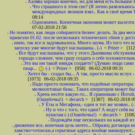
Халява хорошо конечно, но для меня есть большое 
Что страшного в этом сне? (Я лично развлекаюсь.
международных звонков взял.. Как в своё время
08:14
Однозначно. Копеечная экономия может вылезти
07-02-2018 21:56
Не понятно, как люди собираются бизнес делать. За два мес
привезли 01.02. после нескольких технических сбоев у дост
имхо, так все и задумывалось. Много шума. Из того что к
запуску уже многие будут наслышаны.. (-)
<
Prizer
> [112
Все будут наслышаны, что у этого Дынякома обслужива
гораздо сложнее, чем сразу создать о себе положительн
Это вы им такой имидж создаете? (Думаю люди сами оп
пиар...
(-)
<
Prizer
> [958] 06-02-2018 09:31
Хотел бы - создал бы... А так, просто мысли вслух 
[1073] 06-02-2018 09:35
Надо просто понимать, что подобные операторы 
мелкооптовые базы.. Таких операторов может быт
Хрень несёте какую-то... Я сравниваю с Йотой
(Ошибочка!)
<
decarch
> [1387] 06-02-2018 0
У Ёты и Мегафона,- один и тот же хозяин.. (-
Ну и что с того, что один? А ведут себя 
пунктам (-) (Ошибочка!)
<
decarch
> [1082
Подождём еще нескольких на каждой из 
движение все, конечная цель ничто... Образец договора н
хамство=отписки,а серьезные адреса вообще манкируют...