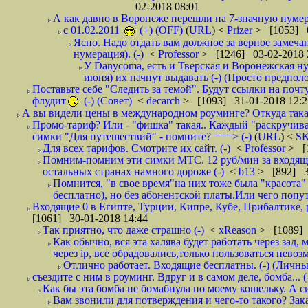
02-2018 08:01
А как давно в Воронеже перешли на 7-значную нумер
с 01.02.2011
(+) (OFF)
(
URL
) <
Prizer
> [1053] 0
Ясно. Надо отдать вам должное за верное замечан
нумерация). (-)
<
Professor
> [1246] 03-02-2018 
У Danycoma, есть и Тверская и Воронежская ну
июня) их начнут выдавать (-) (Просто предпол
Поставьте себе "Следить за темой". Будут ссылки на почт
флудит
(-) (Совет)
<
decarch
> [1093] 31-01-2018 12:2
А вы видели цены в международном роуминге? Откуда такая
Промо-тариф? Или - "фишка" такая.. Каждый "раскручивае
симки "Для путешествий" - помните? ===> (-)
(
URL
) <
S
Для всех тарифов. Смотрите их сайт. (-)
<
Professor
> [
Помним-помним эти симки МТС. 12 руб/мин за входящие и
остальных странах намного дороже (-)
<
b13
> [892] 3
Помнится, "в свое время"на них тоже была "красота
бесплатно), но без абонентской платы.Или чего попут
Входящие 0 в Египте, Турции, Кипре, Кубе, Прибалтике, р
[1061] 30-01-2018 14:44
Так приятно, что даже страшно (-)
<
xReason
> [1089] 
Как обычно, вся эта халява будет работать через зад
через ip, все обрадовались,только пользоваться нево
Отлично работает. Входящие бесплатны. (-) (Личн
съездите с ним в роуминг. Вдруг и в самом деле, бомба... (
Как бы эта бомба не бомабнула по моему кошельку. А си
Вам звонили для потверждения и чего-то такого? Зака