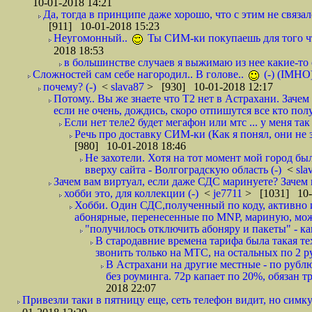
10-01-2018 14:21
Да, тогда в принципе даже хорошо, что с этим не связал
[911] 10-01-2018 15:23
Неугомонный..
Ты СИМ-ки покупаешь для того ч
2018 18:53
в большинстве случаев я выжимаю из нее какие-то со
Сложностей сам себе нагородил.. В голове..
(-) (IMHO
почему? (-)
<
slava87
> [930] 10-01-2018 12:17
Потому.. Вы же знаете что Т2 нет в Астрахани. Зачем
если не очень, дождись, скоро отпишутся все кто полу
Если нет теле2 будет мегафон или мтс ... у меня так 
Речь про доставку СИМ-ки (Как я понял, они не з
[980] 10-01-2018 18:46
Не захотели. Хотя на тот момент мой город бы
вверху сайта - Волгоградскую область (-)
<
sla
Зачем вам виртуал, если даже СДС маринуете? Зачем 
хобби это, для коллекции (-)
<
je7711
> [1031] 10-
Хобби. Один СДС,полученный по коду, активно и
абонярные, перенесенные по MNP, мариную, може
"получилось отключить абоняру и пакеты" - как
В стародавние времена тарифа была такая те
звонить только на МТС, на остальных по 2 руб
В Астрахани на другие местные - по рубл
без роуминга. 72р капает по 20%, обязан т
2018 22:07
Привезли таки в пятницу еще, сеть телефон видит, но симку