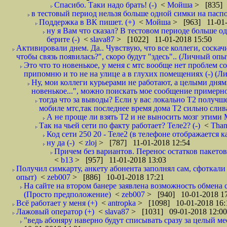
Спасибо. Таки надо брать! (-)
<
Мойша
> [835] 
в тестовый период нельзя больше одной симки на паспор
Поддержка в ВК пишет. (+)
<
Мойша
> [963] 11-01-
ну я Вам что сказал? В тестовом периоде больше одн
берите (-)
<
slava87
> [1022] 11-01-2018 15:50
Активировали днем. Да.. Чувствую, что все коллеги, соска
чтобы связь появилась?", скоро будут "здесь".. (Личный опыт
Это что то новенькое, у меня с мтс вообще нет проблем с
припомню и то не на улице а в глухих помещениях (-) (
Ну, мои коллеги курьерами не работают, а целыми днями
новенькое...", можно поискать мое сообщение примерно 
тогда что за выводы? Если у вас локально Т2 получше
мобиле мтс,так последнее время дома Т2 сильно слива
А не проще ли взять Т2 и не выносить мозг этими
Так на чьей сети по факту работает? Теле2? (-)
<
Tha
Код сети 250 20 - Теле2 (в телефоне отображается
ну да (-)
<
zloj
> [787] 11-01-2018 12:54
Причем без вариантов. Перенос остатков пакетов
<
b13
> [957] 11-01-2018 13:03
Получил симкарту, анкету абонента заполнял сам, сфоткали 
опыт)
<
zeb007
> [886] 10-01-2018 17:21
На сайте на втором банере заявлена возможность обмена 
(Просто предположение)
<
zeb007
> [940] 10-01-2018 1
Всё работает у меня (+)
<
antropka
> [1098] 10-01-2018 16:
Лажовый оператор (+)
<
slava87
> [1031] 09-01-2018 12:00
"ведь абоняру наверно будут списывать сразу за целый мес