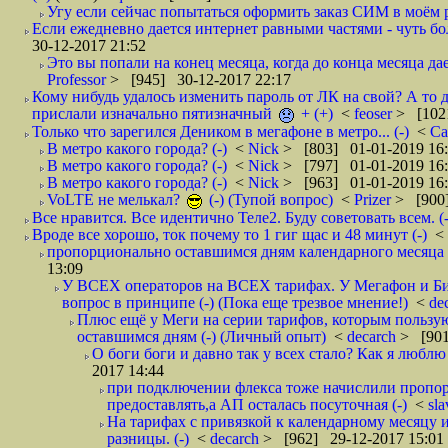
Угу если сейчас попытаться оформить заказ СИМ в моём р
Если ежедневно дается интернет равными частями - чуть боле
30-12-2017 21:52
Это вы попали на конец месяца, когда до конца месяца дае
Professor
> [945] 30-12-2017 22:17
Кому нибудь удалось изменить пароль от ЛК на свой? А то 
прислали изначально пятизначный
+ (+)
<
feoser
> [102
Только что зарегился Деником в мегафоне в метро... (-)
<
С
В метро какого города? (-)
<
Nick
> [803] 01-01-2019 16
В метро какого города? (-)
<
Nick
> [797] 01-01-2019 16
В метро какого города? (-)
<
Nick
> [963] 01-01-2019 16
VoLTE не мелькал?
(-) (Тупой вопрос)
<
Prizer
> [900]
Все нравится. Все идентично Теле2. Буду советовать всем. (-
Вроде все хорошо, ток почему то 1 гиг щас и 48 минут (-)
<
пропорционально оставшимся дням календарного месяца в
13:09
У ВСЕХ операторов на ВСЕХ тарифах. У Мегафон и Би 
вопрос в принципе (-) (Пока еще трезвое мнение!)
<
de
Плюс ещё у Меги на серии тарифов, которым пользую
оставшимся дням (-) (Личный опыт)
<
decarch
> [901
О боги боги и давно так у всех стало? Как я люблю 
2017 14:44
при подключении флекса тоже начислили пропорц
предоставлять,а АП осталась посуточная (-)
<
sl
На тарифах с привязкой к календарному месяцу 
разницы. (-)
<
decarch
> [962] 29-12-2017 15:01