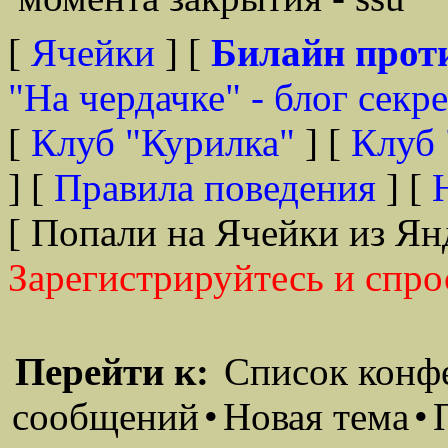
[
Ячейки
] [
Билайн прот
"На чердачке" - блог секр
[
Клуб "Курилка"
] [
Клуб 
] [
Правила поведения
] [
[ Попали на Ячейки из Ян
Зарегистрируйтесь и спро
Перейти к:
Список конф
сообщений
•
Новая тема
•