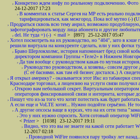
Конкретно ждем инфу по реальному подключению. Фото симо
24-12-2017 17:23
В комментах к статье Сергея на МР есть реально подкл
тарифицироваться, как межгород. Пока всё мутно (-)
(
U
Продраться сквозь всю тему анрил, возможно продублирую,
зафотографировать морду лица абонента и другие любопытн
del. Не туда =) (-)
<
mail
> [897] 25-12-2017 05:47
Хотел посмотреть на их руководство, но "404", зато в кэше
решили виртуала на конкуренте сделать, или у них фотки т
Браво Шерлокхолмс, история напоминает бред сивой кобы
директором компании Группы «Теле2» в Нижнем Новгород
Да там вообще с руководством какая-то мутная история.
Руководство руководством, а хозяева,- совсем другое
(С её баснями. как там ей бизнес достался..) А свидет
Я открыл америку? - оказывается этот Икс из табакерки спе
Краснодаре торговал, а лицензию на услуги связи получил а
Открою вам небольшой секрет. Виртуальным оператором с
операторов фиксированной связи и интернета, которые до 
Пишут что из-за того что хотят потестить как будет работать
А если еще и VoLTE хотят... Нужно подойти серьёзно. Не то 
А другие опсосы ваще в курсах, что на их сети типа "зам
Это у них нужно спросить. Хотя сотовый оператор WiFire
<
Prizer
> [1038] 23-12-2017 19:11
Видно, что это вы не знаете на какой сети работает W
12-2017 02:18
Проводной WiFire появился пару тройку лет назад...