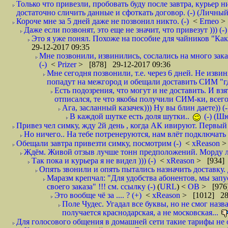
Только что привезли, пробовать буду после завтра, курьер н
достаточно сличить данные и сфоткать договор. (-) (Личный 
Короче мне за 5 дней даже не позвонил никто. (-)
<
Erneo
>
Даже если позвонят, это еще не значит, что привезут ))) (-)
Это я уже понял. Похоже на пособие для чайников "Как о
29-12-2017 09:35
Мне позвонили, извинились, сослались на много заказ
(-)
<
Prizer
> [878] 29-12-2017 09:36
Мне сегодня позвонили, т.е. через 6 дней. Не изв
попадут на межгород и обещали доставить СИМ "где
Есть подозрения, что могут и не доставить. И взят
отписался, те что якобы получили СИМ-ки, всего 
Ага, засланный казачек))) Ну вы блин даете)) (-
В каждой шутке есть доля шутки..
(-) (Ш
Привез чел симку, жду 2й день , когда АК ивируют. Первый р
Но ничего.. На тебе потренеруются, нам влёт подключать б
Обещали завтра привезти симку, посмотрим (-)
<
xReason
>
Ждём. Живой отзыв лучше тонн предположений. Морду ли
Так пока и курьера я не видел ))) (-)
<
xReason
> [934] 
Опять звонили и опять пытались назначить доставку. 
Маразм крепчал: "Для удобства абонентов, мы запу
своего заказа" !!! см. ссылку (-)
(
URL
) <
ОВ
> [976
Это вообще чё за .... ? (+)
<
xReason
> [1012] 28
Поле Чудес. Угадал все буквы, но не смог наз
получается краснодарская, а не московская...
Для голосового общения в домашней сети такие тарифы не о