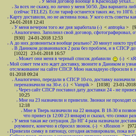
У меня договор вообще в Краснодар уехал...
За всех не скажу, но лично у меня 50/50. Два варианта л
(сейчас TELE2). Если тариф останется таких же, то 10Гб. 
Карту доставили, но не активна пока. У кого есть советы к
24-01-2018 12:41
У меня вечером того же дня заработала (-)
<
antropka
> [9
Аналогично. Заполнил свой договор, сфотографировал, 
[930] 24-01-2018 12:53
А до них дозвониться вообще реально? 20 минут никто трубк
В Даником дозванивался 2 раза без проблем, и в СПСР дозв
[1022] 23-01-2018 16:57
Может они меня в черный список добавили
(-)
<
xR
Мой совет тем кто ждет доставку, звоните в Даником и узн
отслеживание на сайте СПСР. Мою накладную сбросили в п
01-2018 09:24
Аналогично, передали в СПСР 10-го, доставку назначили н
переназначили на 30-е. (-)
<
Vampik
> [1038] 23-01-2018
Через сайт СПСР поставил дату доставки 24 - не привезл
10:25
Мне на 23 назначили и привезли. Звонки не проходят 
12:18
Мне в Тверь назначили на 22 января. В 18-30 я позво
что привез (в 12:00 23 января) и сказал, что симки раз
У меня такая же ситуация. До НГ 4 раза назначали доставк
роуминге, конечно я сбросил звонок. (-)
<
xReason
> [972
Привезли симку в пятницу, сегодня активировали, пока все 