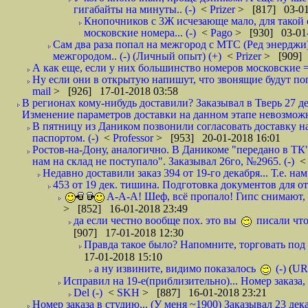
гигабайты на минуты.. (-)
<
Prizer
> [817] 03-01
Кнопочников с 3Ж исчезающе мало, для такой 
московские номера... (-)
<
Pago
> [930] 03-01-
Сам два раза попал на межгород с МТС (Ред энерджи) 
межгородом.. (-) (Личный опыт) (+)
<
Prizer
> [909] 
А как еще, если у них большинство номеров московские =
Ну если они в открытую напишут, что звонящие будут поп
mail
> [926] 17-01-2018 03:58
В регионах кому-нибудь доставили? Заказывал в Тверь 27 де
Изменение параметров доставки на данном этапе невозможн
В пятницу из Даником позвонили согласовать доставку н
паспортом. (-)
<
Professor
> [953] 20-01-2018 16:01
Ростов-на-Дону, аналогично. В Даникоме "передано в ТК"
нам на склад не поступало". Заказывал 26го, №2965. (-)
Недавно доставили заказ 394 от 19-го декабря... Т.е. нам
453 от 19 дек. тишина. Подготовка документов для от
А-А-А! Шеф, всё пропало! Гипс снимают, к
> [852] 16-01-2018 23:49
да если честно вообще пох. это вы
писали что
[907] 17-01-2018 12:30
Правда такое было? Напомните, торговать под
17-01-2018 15:10
а ну извините, видимо показалось
(-)
(
UR
Исправил на 19-е(приблизительно)... Номер заказа, 
Del (-)
<
SKH
> [887] 16-01-2018 23:21
Номер заказа в студию... (У меня ~1900) Заказывал 23 дека