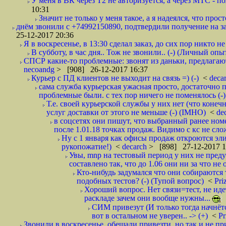
У меня в ВК через Т2 не авторизуется, а через МТС - 
10:31
Значит не только у меня такое, а я надеялся, что просто
днём звонили с +74992150890, подтвердили получение на зав
25-12-2017 20:36
Я в воскресенье, в 13:30 сделал заказ, до сих пор никто н
В субботу, в час дня.. Тож не звонили.. (-) (Личный опы
СПСР какие-то проблемные: звонят из даньки, предлагают 
necoandg
> [908] 26-12-2017 16:37
Курьер с ПД клиентов не выходит на связь =) (-)
<
deca
сама служба курьерская ужасная просто, достаточно п
проблемные были. с тех пор ничего не поменялось (-)
Т.е. своей курьерской службы у них нет (что коне
услуг доставки от этого не меньше (-) (IMHO)
<
de
в соцсетях они пишут, что выбранный ранее ном
после 1.01.18 точках продаж. Видимо с кс не сло
Ну с 1 января как офисы продаж откроются эли
рукопожатие!)
<
decarch
> [898] 27-12-2017 1
Увы, mnp на тестовый период у них не преду
составлено так, что до 1.06 они ни за что не 
Кто-нибудь задумался что они собираются
подобных тестов? (-) (Тупой вопрос)
<
Pri
Хороший вопрос. Нет связи=тест, не идет
раскладе зачем они вообще нужны...
СИМ привезут (И только тогда начнётся
вот в остальном не уверен.. -> (+)
<
Pr
Звонили в воскресенье, обещали привезти, но так и не при