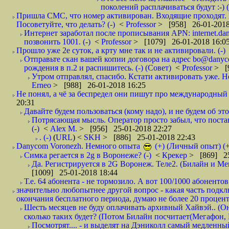
поколений расплачиваться будут :-) (
Пришла СМС, что номер активирован. Входящие проходят. И
Посоветуйте, что делать? (-)
<
Professor
> [958] 26-01-2018
Интернет заработал после прописывания APN: internet.da
позвонить 1001. (-)
<
Professor
> [1079] 26-01-2018 16:0
Прошло уже 2е суток, а крту мне так и не активировали. (-)
Отправьте скан вашей копии договора на адрес bo@danyc
рождения в п.2 и распишитесь. (-) (Совет)
<
Professor
> [
Утром отправлял, спасибо. Кстати активировать уже. Но 
Erneo
> [988] 26-01-2018 16:25
Не понял, а чё за беспредел они пишут про международный 
20:31
Давайте будем пользоваться (кому надо), и не будем об этом
Потрясающая мысль. Оператор просто забыл, что постави
(-)
<
Alex M.
> [956] 25-01-2018 22:27
. (-)
(
URL
) <
SKH
> [886] 25-01-2018 22:43
Danycom Voronezh. Немного опыта
(+) (Личный опыт) (+
Симка регается в 2g в Воронеже? (-)
<
Крекер
> [869] 25
Да. Регистрируется в 2G Воронеж. Теле2. (Билайн и Мег
[1009] 25-01-2018 18:44
Т.е. 64 абонента - не тормозило. А вот 100/1000 абонентов
значительно любопытнее другой вопрос - какая часть подк
окончания бесплатного периода, думаю не более 20 проценто
Шесть месяцев не буду оплачивать архивный Хайвэй.. (Он 
сколько таких будет? (Потом Билайн посчитает(Мегафон, 
Посмотрят.... - и выделят на Дэниколл самый медленный