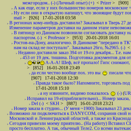
межгородом.. (-) (Личный опыт) (+)
<
Prizer
> [909] 
А как еще, если у них большинство номеров московские =
Ну если они в открытую напишут, что звонящие будут поп
mail
> [926] 17-01-2018 03:58
В регионах кому-нибудь доставили? Заказывал в Тверь 27 де
Изменение параметров доставки на данном этапе невозможн
В пятницу из Даником позвонили согласовать доставку н
паспортом. (-)
<
Professor
> [953] 20-01-2018 16:01
Ростов-на-Дону, аналогично. В Даникоме "передано в ТК"
нам на склад не поступало". Заказывал 26го, №2965. (-)
Недавно доставили заказ 394 от 19-го декабря... Т.е. нам
453 от 19 дек. тишина. Подготовка документов для от
А-А-А! Шеф, всё пропало! Гипс снимают, к
> [852] 16-01-2018 23:49
да если честно вообще пох. это вы
писали что
[907] 17-01-2018 12:30
Правда такое было? Напомните, торговать под
17-01-2018 15:10
а ну извините, видимо показалось
(-)
(
UR
Исправил на 19-е(приблизительно)... Номер заказа, 
Del (-)
<
SKH
> [887] 16-01-2018 23:21
Номер заказа в студию... (У меня ~1900) Заказывал 23 дека
Возможно ли подключиться к DANYCOM, сохранив свой номе
Московской и Ленинградской областей, а также из Краснода
Сегодня привезли моему приятелю.. (На работу) Вставил СИ
просто бесплатно. А так, обычный Теле2. Со всеми вытек