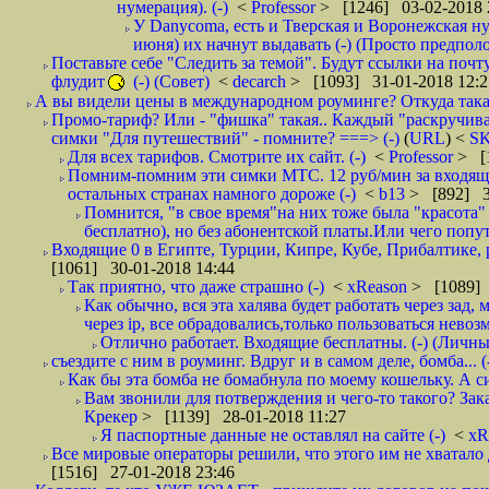
нумерация). (-)
<
Professor
> [1246] 03-02-2018 
У Danycoma, есть и Тверская и Воронежская ну
июня) их начнут выдавать (-) (Просто предпол
Поставьте себе "Следить за темой". Будут ссылки на почт
флудит
(-) (Совет)
<
decarch
> [1093] 31-01-2018 12:2
А вы видели цены в международном роуминге? Откуда такая
Промо-тариф? Или - "фишка" такая.. Каждый "раскручивае
симки "Для путешествий" - помните? ===> (-)
(
URL
) <
S
Для всех тарифов. Смотрите их сайт. (-)
<
Professor
> [
Помним-помним эти симки МТС. 12 руб/мин за входящие и
остальных странах намного дороже (-)
<
b13
> [892] 3
Помнится, "в свое время"на них тоже была "красота
бесплатно), но без абонентской платы.Или чего попут
Входящие 0 в Египте, Турции, Кипре, Кубе, Прибалтике, р
[1061] 30-01-2018 14:44
Так приятно, что даже страшно (-)
<
xReason
> [1089] 
Как обычно, вся эта халява будет работать через зад
через ip, все обрадовались,только пользоваться нево
Отлично работает. Входящие бесплатны. (-) (Личн
съездите с ним в роуминг. Вдруг и в самом деле, бомба... (
Как бы эта бомба не бомабнула по моему кошельку. А си
Вам звонили для потверждения и чего-то такого? Зака
Крекер
> [1139] 28-01-2018 11:27
Я паспортные данные не оставлял на сайте (-)
<
xR
Все мировые операторы решили, что этого им не хватало 
[1516] 27-01-2018 23:46