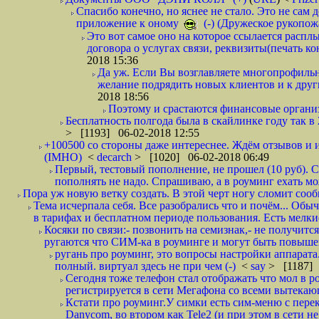
Спасибо конечно, но яснее не стало. Это не сам
приложение к оному
(-) (Дружеское рукопож
Это вот самое оно на которое ссылается распл
договора о услугах связи, реквизиты(печать ко
2018 15:36
Да уж. Если Вы возглавляете многопрофиль
желание подрядить новых клиентов и к други
2018 18:56
Поэтому и срастаются финансовые организа
Бесплатность полгода была в скайлинке году так в
> [1193] 06-02-2018 12:55
+100500 со стороны даже интереснее. Ждём отзывов и и
(IMHO)
<
decarch
> [1020] 06-02-2018 06:49
Первый, тестовый пополнение, не прошел (10 руб). Сд
пополнять не надо. Спрашиваю, а в роуминг ехать мо
Пора уж новую ветку создать. В этой черт ногу сломит сооб
Тема исчерпала себя. Все разобрались что и почём... О
в тарифах и бесплатном периоде пользования. Есть мелкие
Косяки по связи:- позвонить на семизнак,- не получится
ругаются что СИМ-ка в роуминге и могут быть повышен
ругань про роуминг, это вопросы настройки аппарата
полный. виртуал здесь не при чем (-)
<
say
> [1187] 
Сегодня тоже телефон стал отображать что мол в р
регистрируется в сети Мегафона со всеми вытекаю
Кстати про роуминг.У симки есть сим-меню с пере
Danycom, во втором как Tele2 (и при этом в сети не 