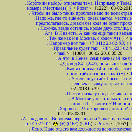
Короткий набор,- открытая тема. Например у Теле2
номера (Местные) (+)
<
Prizer
> [1222] 03-02-2018
Чтобы не было таких проблем надо по всей стране
Надо же, где-то ещё есть, оказывается, местны
предполагалось, дозвон без кода не будет проход
Похоже, везде остались, кроме двух столиц. 
Ага. В Пнз есть. А как же ещё такси вызыв
Так же как и в Москве, с кодом =) (-)
<
m
Например вот так:- +7 8412 23-02-ХХ (-
Правильнее будет так: +7(841)223-02-Х
<
mail
> [1080] 06-02-2018 05:20
А что, в Пензе, семизначка? (Я же бр
Да, код 841 (2/4/5, остальные сво
Как я понимаю 4 и 5 в области?
после трёхзначного кода) (+)
<
У меня ноут сайт Россвязи не
человек ссылку дал, так на то
02-2018 05:39
Шестизначка у нас, все такси ш
В Москве у некоторых такси 
номера РТ звоните? Или они в
-Хорошо... -Что хорошего, доктор? -
02-2018 08:01
А как давно в Воронеже перешли на 7-значную нумер
с 01.02.2011
(+) (OFF)
(
URL
) <
Prizer
> [1053] 0
Ясно. Надо отдать вам должное за верное замечан