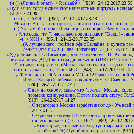
))) (-) (Личный опыт)
<
Ruslan99
> [888] 24-12-2017 23:56
Ну и зачем тогда нужен этот неизвестный виртуал? Если м
12-2017 21:09
del (-)
<
SKH
> [950] 24-12-2017 23:48
Можно? Вот так вот просто, - пойти на сайт оператора, и л
(с) Уильям, брат наш, Шекспир; - на вопрос "Зачем тогда 
А то ведь, "тут", частенько покрикивают: "Воры! - тариф-
(-)
<
SKH
> [961] 24-12-2017 23:35
(А лучше всего - пойти в офис Билайна, и купить там 
деньги (что и СДС) - два "Гигабайта".) (-)
<
SKH
> [
Удар ниже пояса. Посмотрел, внимательно на ТП "Кислород"
чистом виде.. (+) (Просто предположение)
(
URL
) <
Prizer
> 
Учитывая покрытие по Московской области, это далеко н
воспользоваться. (-)
<
arbat46
> [843] 25-12-2017 09:20
20 млн. жителей Москвы и МО, и 127 млн. остальной Рос
И что? Каждый побежал покупать симку? Смешно. А вт
[1008] 26-12-2017 14:17
Я вам по секрету скажу что "взятие" Москвы было 
повысив конкуренцию. Потом поднять статус Теле2 
[913] 26-12-2017 14:27
Операторы в Москве зарабатывают до 40% всей пр
2017 01:13
Секретный вы наш! Всё намного проще: мотиваци
ничего больше. (-)
<
arbat46
> [889] 26-12-2017 
Некоторые, которые хотели, тупо зарабатывать 
заработал? (+) (Тупой вопрос)
<
Prizer
> [915]