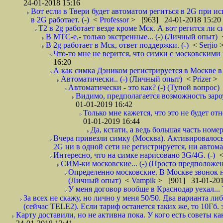
24-01-2018 15:16
Вот если в Твери будет автоматом региться в 2G при ис
в 2G работает. (-)
<
Professor
> [963] 24-01-2018 15:20
T2 в 2g работает везде кроме Мск. А вот регится ли с
В МТС-е,- только экстренные... (-) (Личный опыт)
В 2g работает в Мск, ответ поддержки. (-)
<
Serjio
Что-то мне не верится, что симки с московскими 
16:20
А как симка Дэником регистрируется в Москве в 
Автоматически.. (-) (Личный опыт)
<
Prizer
> 
Автоматически - это как? (-) (Тупой вопрос)
Видимо, предполагается возможность зароу
01-01-2019 16:42
Только мне кажется, что это не будет о
01-01-2019 16:44
Да, кстати, а ведь большая часть номер
Вчера привезли симку (Москва). Активировалось п
2G ни в одной сети не регистрируется, ни автом
Интересно, что на симке нарисовано 3G/4G. (-)
СИМ-ки московские... (-) (Просто предположе
Определенно московские. В Москве звонок н
(Личный опыт)
<
Vampik
> [901] 31-01-201
У меня договор вообще в Краснодар уехал...
За всех не скажу, но лично у меня 50/50. Два варианта л
(сейчас TELE2). Если тариф останется таких же, то 10Гб. 
Карту доставили, но не активна пока. У кого есть советы к