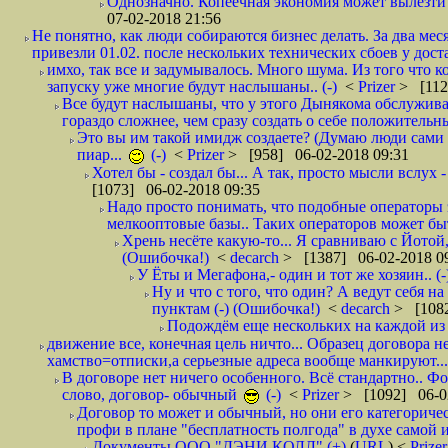
Однозначно. Копеечная экономия может вылезти
07-02-2018 21:56
Не понятно, как люди собираются бизнес делать. За два мес
привезли 01.02. после нескольких технических сбоев у дост
имхо, так все и задумывалось. Много шума. Из того что к
запуску уже многие будут наслышаны.. (-)
<
Prizer
> [112
Все будут наслышаны, что у этого Дынякома обслужива
гораздо сложнее, чем сразу создать о себе положительн
Это вы им такой имидж создаете? (Думаю люди сами оп
пиар...
(-)
<
Prizer
> [958] 06-02-2018 09:31
Хотел бы - создал бы... А так, просто мысли вслух 
[1073] 06-02-2018 09:35
Надо просто понимать, что подобные операторы 
мелкооптовые базы.. Таких операторов может быт
Хрень несёте какую-то... Я сравниваю с Йотой
(Ошибочка!)
<
decarch
> [1387] 06-02-2018 0
У Ёты и Мегафона,- один и тот же хозяин.. (-
Ну и что с того, что один? А ведут себя 
пунктам (-) (Ошибочка!)
<
decarch
> [1082
Подождём еще нескольких на каждой из 
движение все, конечная цель ничто... Образец договора н
хамство=отписки,а серьезные адреса вообще манкируют...
В договоре нет ничего особенного. Всё стандартно.. Фот
слово, договор- обычный
(-)
<
Prizer
> [1092] 06-0
Договор то может и обычный, но они его категоричес
профи в плане "бесплатность полгода" в духе самой 
Документы ООО "ДЭНИ КОЛЛ" (+)
(
URL
) <
Prize