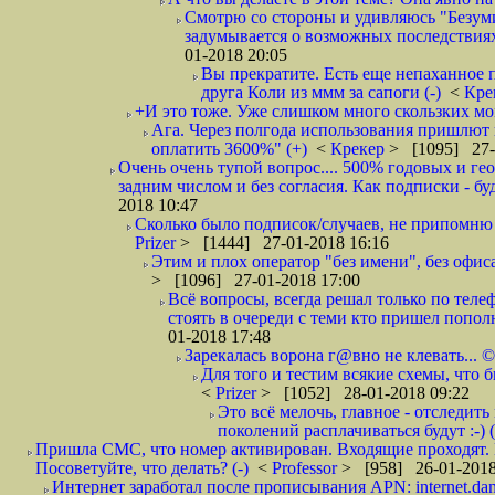
Смотрю со стороны и удивляюсь "Безумию
задумывается о возможных последствия
01-2018 20:05
Вы прекратите. Есть еще непаханное 
друга Коли из ммм за сапоги (-)
<
Кре
+И это тоже. Уже слишком много скользких мо
Ага. Через полгода использования пришлют п
оплатить 3600%" (+)
<
Крекер
> [1095] 27-
Очень очень тупой вопрос.... 500% годовых и ге
задним числом и без согласия. Как подписки - бу
2018 10:47
Сколько было подписок/случаев, не припомню 
Prizer
> [1444] 27-01-2018 16:16
Этим и плох оператор "без имени", без офиса
> [1096] 27-01-2018 17:00
Всё вопросы, всегда решал только по телеф
стоять в очереди с теми кто пришел попол
01-2018 17:48
Зарекалась ворона г@вно не клевать... ©
Для того и тестим всякие схемы, что б
<
Prizer
> [1052] 28-01-2018 09:22
Это всё мелочь, главное - отследит
поколений расплачиваться будут :-) (
Пришла СМС, что номер активирован. Входящие проходят. И
Посоветуйте, что делать? (-)
<
Professor
> [958] 26-01-2018
Интернет заработал после прописывания APN: internet.da