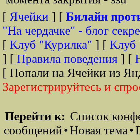
[
Ячейки
] [
Билайн прот
"На чердачке" - блог секр
[
Клуб "Курилка"
] [
Клуб 
] [
Правила поведения
] [
[ Попали на Ячейки из Ян
Зарегистрируйтесь и спро
Перейти к:
Список конф
сообщений
•
Новая тема
•