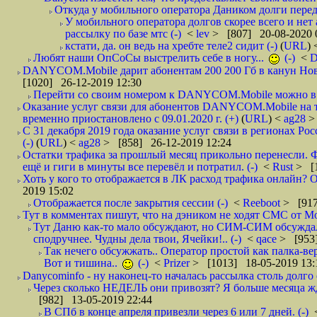
Откуда у мобильного оператора Даником долги перед
У мобильного оператора долгов скорее всего и нет
рассылку по базе мтс (-)
<
lev
> [807] 20-08-2020 
кстати, да. он ведь на хребте теле2 сидит (-)
(
URL
)
Любят наши ОпСоСы выстрелить себе в ногу...
(-)
<
DANYCOM.Mobile дарит абонентам 200 200 Гб в канун Нового
[1020] 26-12-2019 12:30
Перейти со своим номером к DANYCOM.Mobile можно в 5
Оказание услуг связи для абонентов DANYCOM.Mobile на 
временно приостановлено с 09.01.2020 г. (+)
(
URL
) <
ag28
>
С 31 декабря 2019 года оказание услуг связи в регионах Рос
(-)
(
URL
) <
ag28
> [858] 26-12-2019 12:24
Остатки трафика за прошлый месяц прикольно перенесли. Ф
ещё и гиги в минуты все перевёл и потратил. (-)
<
Rust
> [
Хоть у кого то отображается в ЛК расход трафика онлайн? О
2019 15:02
Отображается после закрытия сессии (-)
<
Reeboot
> [917
Тут в комментах пишут, что на дэником не ходят СМС от Мо
Тут Даню как-то мало обсуждают, но СИМ-СИМ обсуждали 
сподручнее. Чудны дела твои, Ячейки!.. (-)
<
qace
> [953]
Так нечего обсужжать.. Оператор простой как палка-верё
Вот и тишина..
(-)
<
Prizer
> [1013] 18-05-2019 13:
Danycominfo - ну наконец-то началась рассылка столь дол
Через сколько НЕДЕЛЬ они привозят? Я больше месяца жду,
[982] 13-05-2019 22:44
В СПб в конце апреля привезли через 6 или 7 дней. (-)