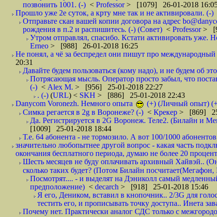
позвонить 1001. (-)
<
Professor
> [1079] 26-01-2018 16:0
Прошло уже 2е суток, а крту мне так и не активировали. (-)
Отправьте скан вашей копии договора на адрес bo@danyc
рождения в п.2 и распишитесь. (-) (Совет)
<
Professor
> [
Утром отправлял, спасибо. Кстати активировать уже. Но 
Erneo
> [988] 26-01-2018 16:25
Не понял, а чё за беспредел они пишут про международный 
20:31
Давайте будем пользоваться (кому надо), и не будем об этом
Потрясающая мысль. Оператор просто забыл, что постави
(-)
<
Alex M.
> [956] 25-01-2018 22:27
. (-)
(
URL
) <
SKH
> [886] 25-01-2018 22:43
Danycom Voronezh. Немного опыта
(+) (Личный опыт) (+
Симка регается в 2g в Воронеже? (-)
<
Крекер
> [869] 25
Да. Регистрируется в 2G Воронеж. Теле2. (Билайн и Мег
[1009] 25-01-2018 18:44
Т.е. 64 абонента - не тормозило. А вот 100/1000 абонентов
значительно любопытнее другой вопрос - какая часть подк
окончания бесплатного периода, думаю не более 20 проценто
Шесть месяцев не буду оплачивать архивный Хайвэй.. (Он 
сколько таких будет? (Потом Билайн посчитает(Мегафон, 
Посмотрят.... - и выделят на Дэниколл самый медленный
предположение)
<
decarch
> [918] 25-01-2018 15:46
Я его, Деником, вставил в кнопочник.. 2/3G для голо
тестить его, и прописывать точку доступа.. Инета зава
Почему нет. Практически аналог СДС только с межгородом.