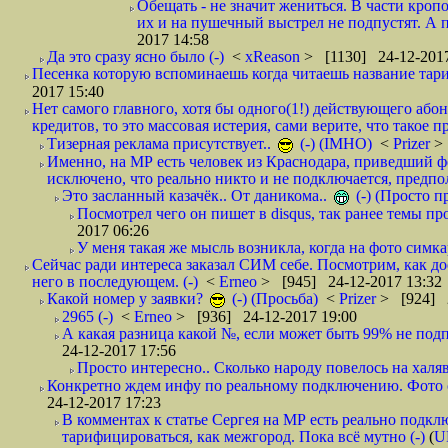
Обещать - не значит жениться. В части кропо
их и на пушечный выстрел не подпустят. А п
2017 14:58
Да это сразу ясно было (-)
<
xReason
> [1130] 24-12-2017
Песенка которую вспоминаешь когда читаешь название тар
2017 15:40
Нет самого главного, хотя бы одного(1!) действующего абон
кредитов, то это массовая истерия, сами верите, что такое п
Тизерная реклама присутствует..
(-) (IMHO)
<
Prizer
>
Именно, на МР есть человек из Краснодара, приведший ф
исключено, что реально никто и не подключается, предпол
Это засланный казачёк.. От даникома..
(-) (Просто 
Посмотрел чего он пишет в disqus, так ранее темы пр
2017 06:26
У меня такая же мысль возникла, когда на фото симкар
Сейчас ради интереса заказал СИМ себе. Посмотрим, как д
него в последующем. (-)
<
Erneo
> [945] 24-12-2017 13:32
Какой номер у заявки?
(-) (Просьба)
<
Prizer
> [924] 2
2965 (-)
<
Erneo
> [936] 24-12-2017 19:00
А какая разница какой №, если может быть 99% не подп
24-12-2017 17:56
Просто интересно.. Сколько народу повелось на халяв
Конкретно ждем инфу по реальному подключению. Фото симо
24-12-2017 17:23
В комментах к статье Сергея на МР есть реально подкл
тарифицироваться, как межгород. Пока всё мутно (-)
(
U