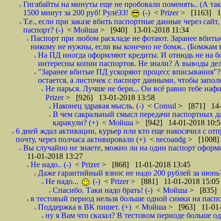
Гигабайты на минуты еще не пробовали поменять.. (А та
1500 минут за 200 руб! РулёЗЗ!
(-)
<
Prizer
> [1163] 1
Т.е., если при заказе вбить паспортные данные через сай
паспорт? (-)
<
Мойша
> [940] 13-01-2018 11:34
Паспорт при любом раскладе не фотают. Заранее вбит
никому не нужны, если вы конечно не бомж.. (Бомжам в
На ПД иногда оформляют кредиты. И отнюдь не на б
интересны копии паспортов. Не знали? А выводы дела
"Заранее вбитые ПД ускоряют процесс вписывания"?
остается, а листочек с паспорт данными, чтобы заполн
Не парься. Лучше не бери... Он всё равно тебе нафи
Prizer
> [926] 13-01-2018 13:58
Наконец здравая мысль. (-)
<
Consul
> [871] 14-
В чем сакральный смысл передачи паспортных да
каракули? (+)
<
Мойша
> [942] 14-01-2018 10:5
6 дней ждал активации, курьер или кто еще накосячил с от
почту, через полчаса активировали (+)
<
necoandg
> [1008]
Вы случайно не знаете, можно ли на один паспорт оформи
11-01-2018 13:27
Не надо.. (-)
<
Prizer
> [868] 11-01-2018 13:45
Даже гарантийный взнос не надо 200 рублей за июнь?
Не надо...
(-)
<
Prizer
> [881] 11-01-2018 15:05
Спасибо. Таки надо брать! (-)
<
Мойша
> [835] 
в тестовый период нельзя больше одной симки на паспор
Поддержка в ВК пишет. (+)
<
Мойша
> [963] 11-01-
ну я Вам что сказал? В тестовом периоде больше одн