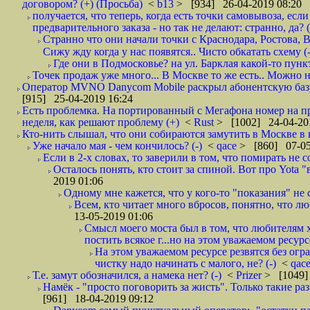
договором? (+) (Просьба)
<
b13
> [934] 26-04-2019 08:20
получается, что теперь, когда есть точки самовывоза, есл
предварительного заказа - но так не делают: странно, да? (
Странно что они начали точки с Краснодара, Ростова,
Сижу жду когда у нас появятся.. Чисто обкатать схему (-
Где они в Подмосковье? на ул. Барклая какой-то пункт
Точек продаж уже много... В Москве то же есть.. Можно на
Оператор MVNO Danycom Mobile раскрыл абонентскую базу.
[915] 25-04-2019 16:24
Есть проблемка. На портированный с Мегафона номер на при
неделя, как решают проблему (+)
<
Rust
> [1002] 24-04-20
Кто-нить слышал, что они собираются замутить в Москве в к
Уже начало мая - чем кончилось? (-)
<
qace
> [860] 07-05
Если в 2-х словах, то заверили в том, что помирать не с
Осталось понять, кто стоит за спиной. Вот про Yota "
2019 01:06
Одному мне кажется, что у кого-то "показания" не с
Всем, кто читает много вбросов, понятно, что люб
13-05-2019 01:06
Смысл моего моста был в том, что любителям х
постить всякое г...но на этом уважаемом ресурсе.
На этом уважаемом ресурсе резвятся без огр
чистку надо начинать с малого, не? (-)
<
qac
Т.е. замут обозначился, а намека нет? (-)
<
Prizer
> [1049]
Намёк - "просто поговорить за жисть". Только такие ра
[961] 18-04-2019 09:12