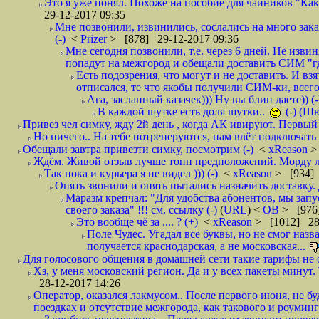
Это я уже понял. Похоже на пособие для чайников "Как о
29-12-2017 09:35
Мне позвонили, извинились, сослались на много заказ
(-)
<
Prizer
> [878] 29-12-2017 09:36
Мне сегодня позвонили, т.е. через 6 дней. Не изв
попадут на межгород и обещали доставить СИМ "где
Есть подозрения, что могут и не доставить. И взят
отписался, те что якобы получили СИМ-ки, всего 
Ага, засланный казачек))) Ну вы блин даете)) (-
В каждой шутке есть доля шутки..
(-) (Ш
Привез чел симку, жду 2й день , когда АК ивируют. Первый р
Но ничего.. На тебе потренеруются, нам влёт подключать б
Обещали завтра привезти симку, посмотрим (-)
<
xReason
>
Ждём. Живой отзыв лучше тонн предположений. Морду ли
Так пока и курьера я не видел ))) (-)
<
xReason
> [934] 
Опять звонили и опять пытались назначить доставку. 
Маразм крепчал: "Для удобства абонентов, мы запу
своего заказа" !!! см. ссылку (-)
(
URL
) <
ОВ
> [976
Это вообще чё за .... ? (+)
<
xReason
> [1012] 28
Поле Чудес. Угадал все буквы, но не смог наз
получается краснодарская, а не московская...
Для голосового общения в домашней сети такие тарифы не о
Хз, у меня московский регион. Да и у всех пакеты минут. 
28-12-2017 14:26
Оператор, оказался лакмусом.. После первого июня, не бу
поездках и отсутствие межгорода, как такового и роуминга.