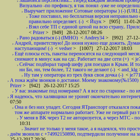
Зашибись перспектива... Перед каждым звонком проверят
Визуально -по префиксу, я так понял -уже не определи
Выручает приложение Сотовые операторы ) (-)
(
URL
Тоже поставил, но бесплатная версия неправильно
правильно определяет. (-)
<
Йцук
> [905] 11-01-2
Взял себе ТП с единой ценой на всю страну.. При
<
Prizer
> [949] 28-12-2017 08:26
Рано радоваться (-) (IMHO)
<
Andrey34
> [992] 27-12-
Андрей, приветствую! До июня нужно еще дожить. Думаю 
наступающим! (-)
<
vedser
> [1007] 27-12-2017 18:03
Ещё плюсы есть, пакеты переносятся на следующий месяц 
снимают в минус как на сдс. Работает на две сети (+)
<
j
Сейчас подбирал тариф шефу для поездки в Крым. И то
ни Би, ни, тем более, Т2 такого не делают (-)
<
and_klg
Ну там у оператора из трех букв своя дочка (-)
<
je77
А пока ждём звонков о доставке. Моему знакомому(№1500) поз
Prizer
> [942] 26-12-2017 15:25
У вас знакомые под номерами? А я все по старинке - по 
Я надеюсь, что халявщики не уронят окончательно интернет 
07:50
Она и без них упадет. Сегодня ЯТранспорт отказался пока
том же аппарате нормально работает. Уже не первый раз т
У меня в ВК через Т2 не авторизуется, а через МТС - 
10:31
Значит не только у меня такое, а я надеялся, что просто
днём звонили с +74992150890, подтвердили получение на зав
25-12-2017 20:36