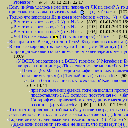
Professor
> [945] 30-12-2017 22:17
Кому нибудь удалось изменить пароль от ЛК на свой? А то 
прислали изначально пятизначный
+ (+)
<
feoser
> [102
Только что зарегился Деником в мегафоне в метро... (-)
<
С
В метро какого города? (-)
<
Nick
> [803] 01-01-2019 16
В метро какого города? (-)
<
Nick
> [797] 01-01-2019 16
В метро какого города? (-)
<
Nick
> [963] 01-01-2019 16
VoLTE не мелькал?
(-) (Тупой вопрос)
<
Prizer
> [900]
Все нравится. Все идентично Теле2. Буду советовать всем. (-
Вроде все хорошо, ток почему то 1 гиг щас и 48 минут (-)
<
пропорционально оставшимся дням календарного месяца в
13:09
У ВСЕХ операторов на ВСЕХ тарифах. У Мегафон и Би 
вопрос в принципе (-) (Пока еще трезвое мнение!)
<
de
Плюс ещё у Меги на серии тарифов, которым пользую
оставшимся дням (-) (Личный опыт)
<
decarch
> [900
О боги боги и давно так у всех стало? Как я люблю 
2017 14:44
при подключении флекса тоже начислили пропорц
предоставлять,а АП осталась посуточная (-)
<
sl
На тарифах с привязкой к календарному месяцу 
разницы. (-)
<
decarch
> [962] 29-12-2017 15:01
Только что привезли, пробовать буду после завтра, курьер н
достаточно сличить данные и сфоткать договор. (-) (Личный 
Короче мне за 5 дней даже не позвонил никто. (-)
<
Erneo
>
Даже если позвонят, это еще не значит, что привезут ))) (-)