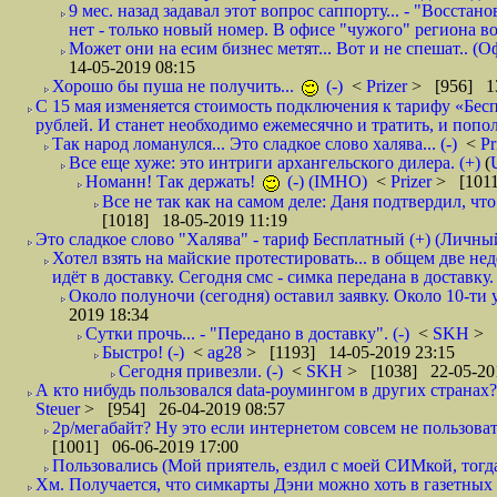
9 мес. назад задавал этот вопрос саппорту... - "Восст
нет - только новый номер. В офисе "чужого" региона во
Может они на есим бизнес метят... Вот и не спешат.. (О
14-05-2019 08:15
Хорошо бы пуша не получить...
(-)
<
Prizer
> [956] 13
С 15 мая изменяется стоимость подключения к тарифу «Бесп
рублей. И станет необходимо ежемесячно и тратить, и попол
Так народ ломанулся... Это сладкое слово халява... (-)
<
Pr
Все еще хуже: это интриги архангельского дилера. (+)
(
Номанн! Так держать!
(-) (IMHO)
<
Prizer
> [1011
Все не так как на самом деле: Даня подтвердил, чт
[1018] 18-05-2019 11:19
Это сладкое слово "Халява" - тариф Бесплатный (+) (Личны
Хотел взять на майские протестировать... в общем две не
идёт в доставку. Сегодня смс - симка передана в доставку.
Около полуночи (сегодня) оставил заявку. Около 10-ти у
2019 18:34
Сутки прочь... - "Передано в доставку". (-)
<
SKH
> 
Быстро! (-)
<
ag28
> [1193] 14-05-2019 23:15
Сегодня привезли. (-)
<
SKH
> [1038] 22-05-20
А кто нибудь пользовался data-роумингом в других странах?
Steuer
> [954] 26-04-2019 08:57
2р/мегабайт? Ну это если интернетом совсем не пользовать
[1001] 06-06-2019 17:00
Пользовались (Мой приятель, ездил с моей СИМкой, тогд
Хм. Получается, что симкарты Дэни можно хоть в газетных к