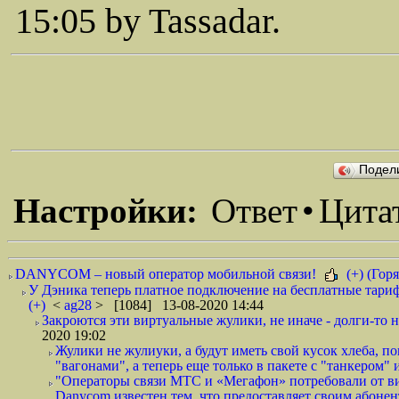
15:05 by Tassadar.
Подел
Настройки:
Ответ
•
Цита
DANYCOM – новый оператор мобильной связи!
(+) (Горя
У Дэника теперь платное подключение на бесплатные тариф
(+)
<
ag28
> [1084] 13-08-2020 14:44
Закроются эти виртуальные жулики, не иначе - долги-то не
2020 19:02
Жулики не жулиуки, а будут иметь свой кусок хлеба, 
"вагонами", а теперь еще только в пакете с "танкером" и
"Операторы связи МТС и «Мегафон» потребовали от вир
Danycom известен тем, что предоставляет своим абонент