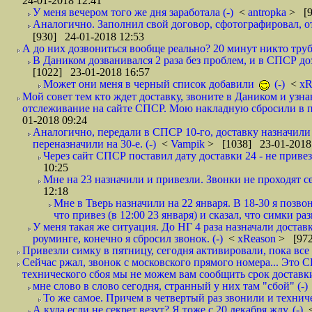
24-01-2018 12:41
У меня вечером того же дня заработала (-)
<
antropka
> [9
Аналогично. Заполнил свой договор, сфотографировал, 
[930] 24-01-2018 12:53
А до них дозвониться вообще реально? 20 минут никто трубк
В Даником дозванивался 2 раза без проблем, и в СПСР дозв
[1022] 23-01-2018 16:57
Может они меня в черный список добавили
(-)
<
xR
Мой совет тем кто ждет доставку, звоните в Даником и узн
отслеживание на сайте СПСР. Мою накладную сбросили в п
01-2018 09:24
Аналогично, передали в СПСР 10-го, доставку назначили н
переназначили на 30-е. (-)
<
Vampik
> [1038] 23-01-2018
Через сайт СПСР поставил дату доставки 24 - не привезл
10:25
Мне на 23 назначили и привезли. Звонки не проходят 
12:18
Мне в Тверь назначили на 22 января. В 18-30 я позво
что привез (в 12:00 23 января) и сказал, что симки раз
У меня такая же ситуация. До НГ 4 раза назначали доставк
роуминге, конечно я сбросил звонок. (-)
<
xReason
> [972
Привезли симку в пятницу, сегодня активировали, пока все 
Сейчас ржал, звонок с московского прямого номера... Это С
технического сбоя мы не можем вам сообщить срок доставки
мне слово в слово сегодня, странный у них там "сбой" (-)
То же самое. Причем в четвертый раз звонили и техниче
А куда если не секрет везут? Я тоже с 20 декабря жду. (-)