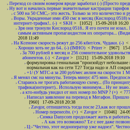
Переход со своим номером вроде заработал (-) (Просто пре
Ну вот и начались первые значительные кастрации тарифов 
с 500 на 50 СМС,- это жесть. Только за это количество и ру
Воры. Украденные ими 450 смс в месяц (Кислород 0518) 
интернет-трафик!.. (-)
<
SKH
> [1052] 15-09-2018 16:20
Зря они тронули Кислород 0518.. Я его почти не юзал.. 
самым активным пропагандистом их оператора... (Видим
2018 11:49
На Ксеноне скорость режут до 256 кбит/сек. Чудаки. (-)
<
Хорошо хоть не до 64.. (-) (IMHO)
<
Prizer
> [967] 15-0
За 700 рублей в месяц и 256 сомнительное удовольст
абонентов. (-)
<
Zavgor
> [1121] 15-09-2018 19:10
формулировка гениальная "произойдут небольшие из
нормальная как на сети Т2? Тогда надо и АП сократ
+1/ (У МТС-а за 200 руб/мес анлим на скорости 1 Мб
Я менял смс на минуты. Теперь минус 475 мин. Предпослед
Стараюсь не трогать работающую схему... (По принципу
трафика(интернет).. Использую минимум... Ну не знаю..
а кто-нибудь увидил от них номер по MNP ? (+)
<
77
Написал заявление на перевод в Мегафон. Пришло 
[960] 17-09-2018 20:38
Zavgor, отпишитесь тогда после 23,как все прошло
Номер перенесён. (+)
<
Zavgor
> [1046] 24-09
Симка Danycom продолжает жить и работать 
А как это возможно? Т.е с нее даже позвон
Ц:-"Честно, этот недооператор уже надоел". Честно