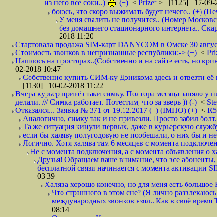
из него все соки..)
(+)
<
Prizer
> [1125] 17-09-2
боюсь, что скоро выжимать будет нечего.. (+) (Пе
У меня свалить не получится.. (Номер Московс
без домашнего стационарного интернета.. Ск
2018 11:20
Стартовала продажа SIM-карт DANYCOM в Омске 30 августа 
Стоимость звонков в непризнанные республики:-> (+)
<
Pri
Нашлось на просторах..(Собственно и на сайте есть, но криво. А наро
02-2018 10:47
Собственно купить СИМ-ку Дэникома здесь и отвезти её в
[1130] 10-02-2018 11:22
Вчера курьер привёз таки симку. Полтора месяца заняло у н
делали. /// Симка работает. Потестим, что за зверь )) (-)
<
St
Отказался... Заявка № 371 от 19.12.2017 (+) (IMHO) (+)
<
R
Аналогично, симку так и не привезли. Просто забил болт. 
Та же ситуация кинули первых, даже в курьерскую службу
если бы халяву полугодовую не пообещали, о них бы и не
Логично. Хотя халява там 6 месяцев с момента подключени
Не с момента подключения, а с момента объявления о хал
Друзья! Обращаем ваше внимание, что все абоненты, 
бесплатной связи начинается с момента активации 
03:39
Халява хорошо конечно, но для меня есть большое 
Что страшного в этом сне? (Я лично развлекаюсь.
международных звонков взял.. Как в своё время
08:14