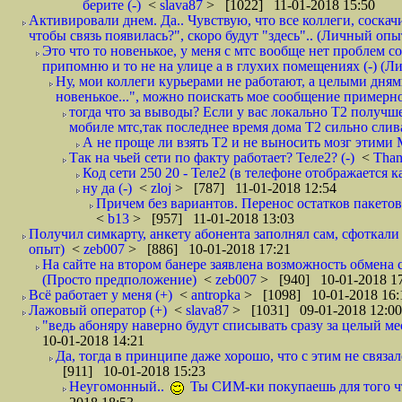
берите (-)
<
slava87
> [1022] 11-01-2018 15:50
Активировали днем. Да.. Чувствую, что все коллеги, соска
чтобы связь появилась?", скоро будут "здесь".. (Личный опыт
Это что то новенькое, у меня с мтс вообще нет проблем с
припомню и то не на улице а в глухих помещениях (-) (
Ну, мои коллеги курьерами не работают, а целыми днями
новенькое...", можно поискать мое сообщение примерно 
тогда что за выводы? Если у вас локально Т2 получше
мобиле мтс,так последнее время дома Т2 сильно слива
А не проще ли взять Т2 и не выносить мозг этими
Так на чьей сети по факту работает? Теле2? (-)
<
Tha
Код сети 250 20 - Теле2 (в телефоне отображается
ну да (-)
<
zloj
> [787] 11-01-2018 12:54
Причем без вариантов. Перенос остатков пакетов
<
b13
> [957] 11-01-2018 13:03
Получил симкарту, анкету абонента заполнял сам, сфоткали 
опыт)
<
zeb007
> [886] 10-01-2018 17:21
На сайте на втором банере заявлена возможность обмена 
(Просто предположение)
<
zeb007
> [940] 10-01-2018 1
Всё работает у меня (+)
<
antropka
> [1098] 10-01-2018 16:
Лажовый оператор (+)
<
slava87
> [1031] 09-01-2018 12:00
"ведь абоняру наверно будут списывать сразу за целый мес
10-01-2018 14:21
Да, тогда в принципе даже хорошо, что с этим не связал
[911] 10-01-2018 15:23
Неугомонный..
Ты СИМ-ки покупаешь для того ч