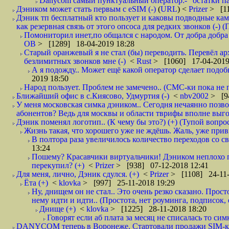
Danycom самый пунктуальный оператор:- "остатки па
Дэником может стать первым с еSIM (-)
(
URL
) <
Prizer
> [11
Дэник тп бесплатный кто пользует и каковы подводные кам
как резервная связь от этого опсоса для редких звонков (-) (
Помониторил инет,по общался с народом. От добра добра 
ОВ
> [1289] 18-04-2019 18:28
Старый оранжевый я не стал (бы) переводить. Перевёл а
безлимитных звонков мне (-)
<
Rust
> [1060] 17-04-2019
А я подожду.. Может ещё какой оператор сделает подо
2019 18:50
Народ пользует. Проблем не замечено.. (СМС-ки пока не п
Ближайший офис в с.Киясово, Удмуртия (-)
<
nbv2002
> [9
У меня московская симка дэником.. Сегодня нечаянно позво
абонентов? Ведь для москвы и области тврифы вполне выго
Дэник поменял логотип.. (К чему бы это?) (+) (Тупой вопро
Жизнь такая, что хорошего уже не ждёшь. Жаль, уже привы
В полтора раза увеличилось количество переходов со
13:24
Пошему? Красавчики виртуальчики! Дэником неплохо п
перекупил? (+)
<
Prizer
> [938] 07-12-2018 12:41
Для меня, лично, Дэник сдулся. (+)
<
Prizer
> [1108] 24-11-
Ёта (+)
<
klovka
> [997] 25-11-2018 19:29
Ну, днищем он не стал.. Это очень резко сказано. Прос
нему идти и идти.. (Простота, нет роуминга, подписок
Днище (+)
<
klovka
> [1225] 28-11-2018 18:20
Говорят если аб плата за месяц не списалась то симк
DANYCOM теперь в Воронеже. Стартовали продажи SIM-карт