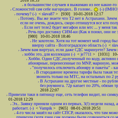
2018 18:53
в большинстве случаев я выжимаю из нее какие-то со
Сложностей сам себе нагородил.. В голове..
(-) (IMHO
почему? (-)
<
slava87
> [930] 10-01-2018 12:17
Потому.. Вы же знаете что Т2 нет в Астрахани. Зачем
если не очень, дождись, скоро отпишутся все кто полу
Если нет теле2 будет мегафон или мтс ... у меня так 
Речь про доставку СИМ-ки (Как я понял, они не з
[980] 10-01-2018 18:46
Не захотели. Хотя на тот момент мой город бы
вверху сайта - Волгоградскую область (-)
<
sla
Зачем вам виртуал, если даже СДС маринуете? Зачем 
хобби это, для коллекции (-)
<
je7711
> [1031] 10-
Хобби. Один СДС,полученный по коду, активно и
абонярные, перенесенные по MNP, мариную, може
"получилось отключить абоняру и пакеты" - как
В стародавние времена тарифа была такая те
звонить только на МТС, на остальных по 2 руб
В Астрахани на другие местные - по рубл
без роуминга. 72р капает по 20%, обязан т
2018 22:07
Привезли таки в пятницу еще, сеть телефон видит, но симку
01-2018 12:29
Эх.. Заявку приняли одним из первых, 3(!) недели назад, 
работает. (-)
<
Vampik
> [965] 08-01-2018 20:51
4-го числа зашёл на сайт СПСР, оказалось, что там мож
привезли (хотя дэни сам должны были созвониться со мн