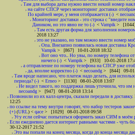
Там для выбора даты нужно ввести некий номер накла
на сайте СПСР через мониторинг доставки отображ
По крайней мере, у меня отображается (-)
<
necoan
Мониторинг доставки - это строка с "введите но
Даником, но это явно не то (-)
<
Vampik
> [1044]
Там есть другая форма для заполнения номером 
2018 13:27
это не указано, но там можно ввести номер моб
Опа. Внезапно появилась новая доставка Кра
Vampik
> [867] 10-01-2018 18:32
Вот оно что.. Но увы, по номеру телефона о
ничего (-)
<
Vampik
> [933] 10-01-2018 17:
а отправление по номеру телефона на СПСР уже отоб
да, вполне корректно (-)
<
necoandg
> [844] 09-01
Там вроде написано, что платеж надо делать, для использ
периода? (-)
<
Erneo
> [1130] 08-01-2018 13:07
Не видел такого, но поддержка лишь уточнила, что им 
necoandg
> [947] 08-01-2018 13:14
Позвонили из их калл-центра, сказали передали в доставку. И
12:25
по ссылке на тему внутри говорят, что набор тестеров зак
(+)
(
URL
) <
qace
> [1029] 08-01-2018 09:58
Угу если сейчас попытаться оформить заказ СИМ в моём р
Если ежедневно дается интернет равными частями - чуть боле
30-12-2017 21:52
Это вы попали на конец месяца, когда до конца месяца дае