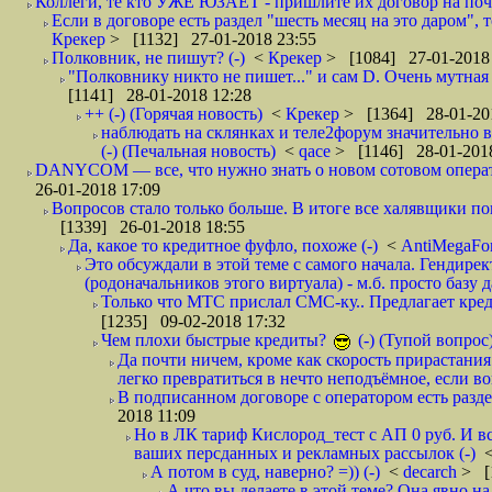
Коллеги, те кто УЖЕ ЮЗАЕТ - пришлите их договор на почту
Если в договоре есть раздел "шесть месяц на это даром", т
Крекер
> [1132] 27-01-2018 23:55
Полковник, не пишут? (-)
<
Крекер
> [1084] 27-01-2018
"Полковнику никто не пишет..." и сам D. Очень мутная
[1141] 28-01-2018 12:28
++ (-) (Горячая новость)
<
Крекер
> [1364] 28-01-20
наблюдать на склянках и теле2форум значительно в
(-) (Печальная новость)
<
qace
> [1146] 28-01-2018
DANYCOM — все, что нужно знать о новом сотовом опера
26-01-2018 17:09
Вопросов стало только больше. В итоге все халявщики по
[1339] 26-01-2018 18:55
Да, какое то кредитное фуфло, похоже (-)
<
AntiMegaF
Это обсуждали в этой теме с самого начала. Гендире
(родоначальников этого виртуала) - м.б. просто базу 
Только что МТС прислал СМС-ку.. Предлагает кре
[1235] 09-02-2018 17:32
Чем плохи быстрые кредиты?
(-) (Тупой вопрос
Да почти ничем, кроме как скорость прирастани
легко превратиться в нечто неподъёмное, если вов
В подписанном договоре с оператором есть разде
2018 11:09
Но в ЛК тариф Кислород_тест с АП 0 руб. И вс
ваших персданных и рекламных рассылок (-)
А потом в суд, наверно? =)) (-)
<
decarch
> [
А что вы делаете в этой теме? Она явно на д