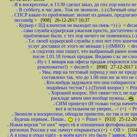
Я в воскресенье, в 13:30 сделал заказ, до сих пор никто н
В субботу, в час дня.. Тож не звонили.. (-) (Личный опы
СПСР какие-то проблемные: звонят из даньки, предлагают 
necoandg
> [908] 26-12-2017 16:37
Курьер с ПД клиентов не выходит на связь =) (-)
<
deca
сама служба курьерская ужасная просто, достаточно п
проблемные были. с тех пор ничего не поменялось (-)
Т.е. своей курьерской службы у них нет (что коне
услуг доставки от этого не меньше (-) (IMHO)
<
de
в соцсетях они пишут, что выбранный ранее ном
после 1.01.18 точках продаж. Видимо с кс не сло
Ну с 1 января как офисы продаж откроются эли
рукопожатие!)
<
decarch
> [898] 27-12-2017 1
Увы, mnp на тестовый период у них не преду
составлено так, что до 1.06 они ни за что не 
Кто-нибудь задумался что они собираются
подобных тестов? (-) (Тупой вопрос)
<
Pri
Хороший вопрос. Нет связи=тест, не идет
раскладе зачем они вообще нужны...
СИМ привезут (И только тогда начнётся
вот в остальном не уверен.. -> (+)
<
Pr
Звонили в воскресенье, обещали привезти, но так и не при
Будешь первым.. Пиши..
(-)
<
Prizer
> [933] 25-12-20
Новая версия "от них" через vk в отношении фотофиксаци
регионах России у нас начнут открываться (+)
<
ОВ
> [104
А я пока в отказ ушёл - в моём кругу это было 7 заявок. Х