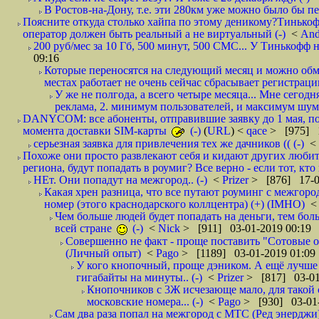
В Ростов-на-Дону, т.е. эти 280км уже можно было бы пеш
Поясните откуда столько хайпа по этому деникому?Тинькоф
оператор должен быть реальный а не виртуальный (-)
<
And
200 руб/мес за 10 Гб, 500 минут, 500 СМС... У Тинькофф не
09:16
Которые переносятся на следующий месяц и можно обмен
местах работает не очень сейчас сбрасывает регистрацию
У же не полгода, а всего четыре месяца... Мне сегод
реклама, 2. минимум пользователей, и максимум шума.
DANYCOM: все абоненты, отправившие заявку до 1 мая, пол
момента доставки SIM-карты
(-)
(
URL
) <
qace
> [975] 1
серьезная заявка для привлечения тех же дачников (( (-)
<
Похоже они просто развлекают себя и кидают других любител
региона, будут попадать в роумиг? Все верно - если тот, кто вам звони 
НЕт. Они попадут на межгород.. (-)
<
Prizer
> [876] 17-0
Какая хрен разница, что все путают роуминг с межгор
номер (этого краснодарского коллцентра) (+) (IMHO)
Чем больше людей будет попадать на деньги, тем бо
всей стране
(-)
<
Nick
> [911] 03-01-2019 00:19
Совершенно не факт - проще поставить "Сотовые опе
(Личный опыт)
<
Pago
> [1189] 03-01-2019 01:09
У кого кнопочный, проще дэником. А ещё лучше 
гигабайты на минуты.. (-)
<
Prizer
> [817] 03-01
Кнопочников с 3Ж исчезающе мало, для такой 
московские номера... (-)
<
Pago
> [930] 03-01-
Сам два раза попал на межгород с МТС (Ред энерджи) 