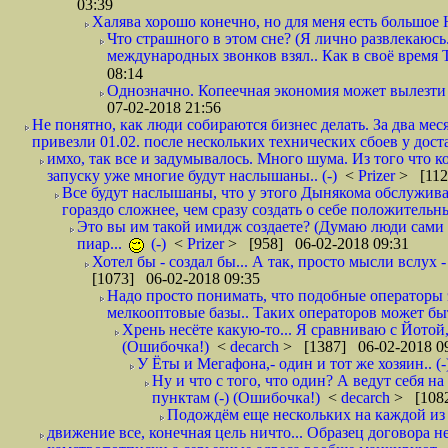
03:39
Халява хорошо конечно, но для меня есть большое 
Что страшного в этом сне? (Я лично развлекаюсь.
международных звонков взял.. Как в своё время
08:14
Однозначно. Копеечная экономия может вылезти
07-02-2018 21:56
Не понятно, как люди собираются бизнес делать. За два мес
привезли 01.02. после нескольких технических сбоев у дост
имхо, так все и задумывалось. Много шума. Из того что к
запуску уже многие будут наслышаны.. (-)
<
Prizer
> [112
Все будут наслышаны, что у этого Дынякома обслужива
гораздо сложнее, чем сразу создать о себе положительн
Это вы им такой имидж создаете? (Думаю люди сами оп
пиар...
(-)
<
Prizer
> [958] 06-02-2018 09:31
Хотел бы - создал бы... А так, просто мысли вслух 
[1073] 06-02-2018 09:35
Надо просто понимать, что подобные операторы 
мелкооптовые базы.. Таких операторов может быт
Хрень несёте какую-то... Я сравниваю с Йотой
(Ошибочка!)
<
decarch
> [1387] 06-02-2018 0
У Ёты и Мегафона,- один и тот же хозяин.. (-
Ну и что с того, что один? А ведут себя 
пунктам (-) (Ошибочка!)
<
decarch
> [1082
Подождём еще нескольких на каждой из 
движение все, конечная цель ничто... Образец договора н