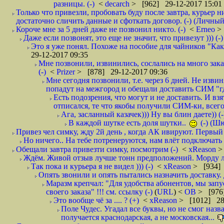
разницы. (-)
<
decarch
> [962] 29-12-2017 15:01
Только что привезли, пробовать буду после завтра, курьер н
достаточно сличить данные и сфоткать договор. (-) (Личный 
Короче мне за 5 дней даже не позвонил никто. (-)
<
Erneo
>
Даже если позвонят, это еще не значит, что привезут ))) (-)
Это я уже понял. Похоже на пособие для чайников "Как о
29-12-2017 09:35
Мне позвонили, извинились, сослались на много заказ
(-)
<
Prizer
> [878] 29-12-2017 09:36
Мне сегодня позвонили, т.е. через 6 дней. Не изв
попадут на межгород и обещали доставить СИМ "где
Есть подозрения, что могут и не доставить. И взят
отписался, те что якобы получили СИМ-ки, всего 
Ага, засланный казачек))) Ну вы блин даете)) (-
В каждой шутке есть доля шутки..
(-) (Ш
Привез чел симку, жду 2й день , когда АК ивируют. Первый р
Но ничего.. На тебе потренеруются, нам влёт подключать б
Обещали завтра привезти симку, посмотрим (-)
<
xReason
>
Ждём. Живой отзыв лучше тонн предположений. Морду ли
Так пока и курьера я не видел ))) (-)
<
xReason
> [934] 
Опять звонили и опять пытались назначить доставку. 
Маразм крепчал: "Для удобства абонентов, мы запу
своего заказа" !!! см. ссылку (-)
(
URL
) <
ОВ
> [976
Это вообще чё за .... ? (+)
<
xReason
> [1012] 28
Поле Чудес. Угадал все буквы, но не смог наз
получается краснодарская, а не московская...