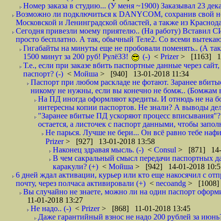
Номер заказа в студию... (У меня ~1900) Заказывал 23 дека
Возможно ли подключиться к DANYCOM, сохранив свой номе
Московской и Ленинградской областей, а также из Краснода
Сегодня привезли моему приятелю.. (На работу) Вставил СИ
просто бесплатно. А так, обычный Теле2. Со всеми вытек
Гигабайты на минуты еще не пробовали поменять.. (А та
1500 минут за 200 руб! РулёЗЗ!
(-)
<
Prizer
> [1163] 1
Т.е., если при заказе вбить паспортные данные через сай
паспорт? (-)
<
Мойша
> [940] 13-01-2018 11:34
Паспорт при любом раскладе не фотают. Заранее вбит
никому не нужны, если вы конечно не бомж.. (Бомжам в
На ПД иногда оформляют кредиты. И отнюдь не на б
интересны копии паспортов. Не знали? А выводы дела
"Заранее вбитые ПД ускоряют процесс вписывания"?
остается, а листочек с паспорт данными, чтобы заполн
Не парься. Лучше не бери... Он всё равно тебе нафи
Prizer
> [927] 13-01-2018 13:58
Наконец здравая мысль. (-)
<
Consul
> [871] 14-
В чем сакральный смысл передачи паспортных да
каракули? (+)
<
Мойша
> [942] 14-01-2018 10:5
6 дней ждал активации, курьер или кто еще накосячил с от
почту, через полчаса активировали (+)
<
necoandg
> [1008]
Вы случайно не знаете, можно ли на один паспорт оформи
11-01-2018 13:27
Не надо.. (-)
<
Prizer
> [868] 11-01-2018 13:45
Даже гарантийный взнос не надо 200 рублей за июнь?