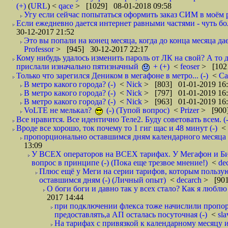
(+)
(
URL
) <
qace
> [1029] 08-01-2018 09:58
Угу если сейчас попытаться оформить заказ СИМ в моём р
Если ежедневно дается интернет равными частями - чуть боле
30-12-2017 21:52
Это вы попали на конец месяца, когда до конца месяца дае
Professor
> [945] 30-12-2017 22:17
Кому нибудь удалось изменить пароль от ЛК на свой? А то 
прислали изначально пятизначный
+ (+)
<
feoser
> [102
Только что зарегился Деником в мегафоне в метро... (-)
<
С
В метро какого города? (-)
<
Nick
> [803] 01-01-2019 16
В метро какого города? (-)
<
Nick
> [797] 01-01-2019 16
В метро какого города? (-)
<
Nick
> [963] 01-01-2019 16
VoLTE не мелькал?
(-) (Тупой вопрос)
<
Prizer
> [900]
Все нравится. Все идентично Теле2. Буду советовать всем. (-
Вроде все хорошо, ток почему то 1 гиг щас и 48 минут (-)
<
пропорционально оставшимся дням календарного месяца в
13:09
У ВСЕХ операторов на ВСЕХ тарифах. У Мегафон и Би 
вопрос в принципе (-) (Пока еще трезвое мнение!)
<
de
Плюс ещё у Меги на серии тарифов, которым пользую
оставшимся дням (-) (Личный опыт)
<
decarch
> [901
О боги боги и давно так у всех стало? Как я люблю 
2017 14:44
при подключении флекса тоже начислили пропорц
предоставлять,а АП осталась посуточная (-)
<
sl
На тарифах с привязкой к календарному месяцу 