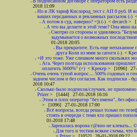
В подписанном договоре с оператором есть разде
2018 11:09
Но в ЛК тариф Кислород_тест с АП 0 руб. И вс
ваших персданных и рекламных рассылок (-)
А потом в суд, наверно? =)) (-)
<
decarch
> [
А что вы делаете в этой теме? Она явно на д
Смотрю со стороны и удивляюсь "Безумию
задумывается о возможных последствия
01-2018 20:05
Вы прекратите. Есть еще непаханное 
друга Коли из ммм за сапоги (-)
<
Кре
+И это тоже. Уже слишком много скользких мо
Ага. Через полгода использования пришлют п
оплатить 3600%" (+)
<
Крекер
> [1096] 27-
Очень очень тупой вопрос.... 500% годовых и ге
задним числом и без согласия. Как подписки - бу
2018 10:47
Сколько было подписок/случаев, не припомню 
Prizer
> [1444] 27-01-2018 16:16
Этим и плох оператор "без имени", без офиса
> [1096] 27-01-2018 17:00
Всё вопросы, всегда решал только по телеф
стоять в очереди с теми кто пришел попол
01-2018 17:48
Зарекалась ворона г@вно не клевать... ©
Для того и тестим всякие схемы, что б
<
Prizer
> [1052] 28-01-2018 09:22