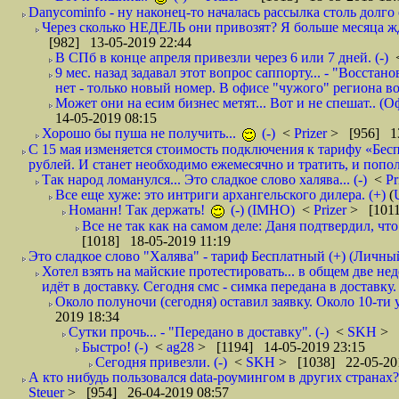
Danycominfo - ну наконец-то началась рассылка столь дол
Через сколько НЕДЕЛЬ они привозят? Я больше месяца жду,
[982] 13-05-2019 22:44
В СПб в конце апреля привезли через 6 или 7 дней. (-)
9 мес. назад задавал этот вопрос саппорту... - "Восст
нет - только новый номер. В офисе "чужого" региона во
Может они на есим бизнес метят... Вот и не спешат.. (О
14-05-2019 08:15
Хорошо бы пуша не получить...
(-)
<
Prizer
> [956] 13
С 15 мая изменяется стоимость подключения к тарифу «Бесп
рублей. И станет необходимо ежемесячно и тратить, и попол
Так народ ломанулся... Это сладкое слово халява... (-)
<
Pr
Все еще хуже: это интриги архангельского дилера. (+)
(
Номанн! Так держать!
(-) (IMHO)
<
Prizer
> [1011
Все не так как на самом деле: Даня подтвердил, чт
[1018] 18-05-2019 11:19
Это сладкое слово "Халява" - тариф Бесплатный (+) (Личны
Хотел взять на майские протестировать... в общем две не
идёт в доставку. Сегодня смс - симка передана в доставку.
Около полуночи (сегодня) оставил заявку. Около 10-ти у
2019 18:34
Сутки прочь... - "Передано в доставку". (-)
<
SKH
> 
Быстро! (-)
<
ag28
> [1194] 14-05-2019 23:15
Сегодня привезли. (-)
<
SKH
> [1038] 22-05-20
А кто нибудь пользовался data-роумингом в других странах?
Steuer
> [954] 26-04-2019 08:57