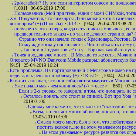
2р/мегабайт? Ну это если интернетом совсем не пользовать
[1001] 06-06-2019 17:00
Пользовались (Мой приятель, ездил с моей СИМкой, тогд
Хм. Получается, что симкарты Дэни можно хоть в газетных к
договором? (+) (Просьба)
<
b13
> [934] 26-04-2019 08:20
получается, что теперь, когда есть точки самовывоза, есл
предварительного заказа - но так не делают: странно, да? (
Странно что они начали точки с Краснодара, Ростова,
Сижу жду когда у нас появятся.. Чисто обкатать схему (-
Где они в Подмосковье? на ул. Барклая какой-то пункт
Точек продаж уже много... В Москве то же есть.. Можно на
Оператор MVNO Danycom Mobile раскрыл абонентскую базу.
[915] 25-04-2019 16:24
Есть проблемка. На портированный с Мегафона номер на при
неделя, как решают проблему (+)
<
Rust
> [1004] 24-04-20
Кто-нить слышал, что они собираются замутить в Москве в к
Уже начало мая - чем кончилось? (-)
<
qace
> [860] 07-05
Если в 2-х словах, то заверили в том, что помирать не с
Осталось понять, кто стоит за спиной. Вот про Yota "
2019 01:06
Одному мне кажется, что у кого-то "показания" не с
Всем, кто читает много вбросов, понятно, что люб
13-05-2019 01:06
Смысл моего моста был в том, что любителям х
постить всякое г...но на этом уважаемом ресурсе.
На этом уважаемом ресурсе резвятся без огр