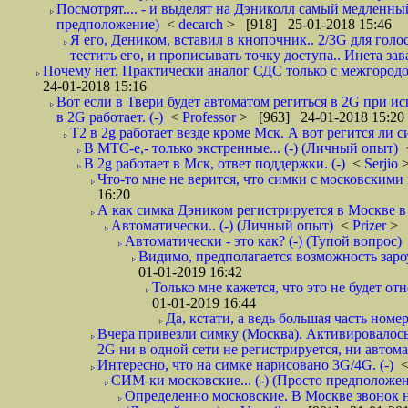
Посмотрят.... - и выделят на Дэниколл самый медленный
предположение)
<
decarch
> [918] 25-01-2018 15:46
Я его, Деником, вставил в кнопочник.. 2/3G для голо
тестить его, и прописывать точку доступа.. Инета зава
Почему нет. Практически аналог СДС только с межгородом.
24-01-2018 15:16
Вот если в Твери будет автоматом региться в 2G при ис
в 2G работает. (-)
<
Professor
> [963] 24-01-2018 15:20
T2 в 2g работает везде кроме Мск. А вот регится ли с
В МТС-е,- только экстренные... (-) (Личный опыт)
В 2g работает в Мск, ответ поддержки. (-)
<
Serjio
Что-то мне не верится, что симки с московскими 
16:20
А как симка Дэником регистрируется в Москве в 
Автоматически.. (-) (Личный опыт)
<
Prizer
> 
Автоматически - это как? (-) (Тупой вопрос)
Видимо, предполагается возможность зароу
01-01-2019 16:42
Только мне кажется, что это не будет о
01-01-2019 16:44
Да, кстати, а ведь большая часть номер
Вчера привезли симку (Москва). Активировалось п
2G ни в одной сети не регистрируется, ни автом
Интересно, что на симке нарисовано 3G/4G. (-)
СИМ-ки московские... (-) (Просто предположе
Определенно московские. В Москве звонок н