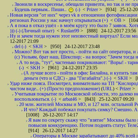
Звонили в воскресенье, обещали привезти, но так и не при
Будешь первым.. Пиши..
(-)
<
Prizer
> [934] 25-12-20
Новая версия "от них" через vk в отношении фотофиксаци
регионах России у нас начнут открываться (+)
<
ОВ
> [104
А я пока в отказ ушёл - в моём кругу это было 7 заявок. Х
))) (-) (Личный опыт)
<
Ruslan99
> [888] 24-12-2017 23:56
Ну и зачем тогда нужен этот неизвестный виртуал? Если м
12-2017 21:09
del (-)
<
SKH
> [950] 24-12-2017 23:48
Можно? Вот так вот просто, - пойти на сайт оператора, и л
(с) Уильям, брат наш, Шекспир; - на вопрос "Зачем тогда 
А то ведь, "тут", частенько покрикивают: "Воры! - тариф-
(-)
<
SKH
> [961] 24-12-2017 23:35
(А лучше всего - пойти в офис Билайна, и купить там 
деньги (что и СДС) - два "Гигабайта".) (-)
<
SKH
> [
Удар ниже пояса. Посмотрел, внимательно на ТП "Кислород"
чистом виде.. (+) (Просто предположение)
(
URL
) <
Prizer
> 
Учитывая покрытие по Московской области, это далеко н
воспользоваться. (-)
<
arbat46
> [843] 25-12-2017 09:20
20 млн. жителей Москвы и МО, и 127 млн. остальной Рос
И что? Каждый побежал покупать симку? Смешно. А вт
[1008] 26-12-2017 14:17
Я вам по секрету скажу что "взятие" Москвы было 
повысив конкуренцию. Потом поднять статус Теле2 
[914] 26-12-2017 14:27
Операторы в Москве зарабатывают до 40% всей пр