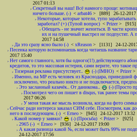
2017 01:13
Секретный вы наш! Всё намного проще: мотиваци
ничего больше. (-)
<
arbat46
> [889] 26-12-2017 
Некоторые, которые хотели, тупо зарабатывать 
заработал? (+) (Тупой вопрос)
<
Prizer
> [915]
Обещать - не значит жениться. В части кропо
их и на пушечный выстрел не подпустят. А п
2017 14:58
Да это сразу ясно было (-)
<
xReason
> [1131] 24-12-2017
Песенка которую вспоминаешь когда читаешь название тар
2017 15:40
Нет самого главного, хотя бы одного(1!) действующего абон
кредитов, то это массовая истерия, сами верите, что такое п
Тизерная реклама присутствует..
(-) (IMHO)
<
Prizer
>
Именно, на МР есть человек из Краснодара, приведший ф
исключено, что реально никто и не подключается, предпол
Это засланный казачёк.. От даникома..
(-) (Просто 
Посмотрел чего он пишет в disqus, так ранее темы пр
2017 06:26
У меня такая же мысль возникла, когда на фото симкар
Сейчас ради интереса заказал СИМ себе. Посмотрим, как д
него в последующем. (-)
<
Erneo
> [945] 24-12-2017 13:32
Какой номер у заявки?
(-) (Просьба)
<
Prizer
> [925] 2
2965 (-)
<
Erneo
> [936] 24-12-2017 19:00
А какая разница какой №, если может быть 99% не подп
24-12-2017 17:56