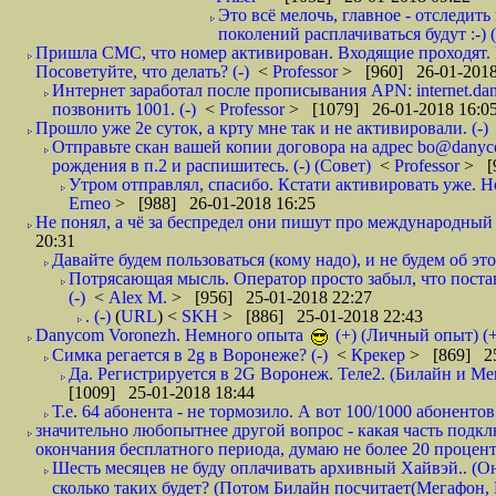
Это всё мелочь, главное - отследит
поколений расплачиваться будут :-) (
Пришла СМС, что номер активирован. Входящие проходят. И
Посоветуйте, что делать? (-)
<
Professor
> [960] 26-01-2018
Интернет заработал после прописывания APN: internet.da
позвонить 1001. (-)
<
Professor
> [1079] 26-01-2018 16:0
Прошло уже 2е суток, а крту мне так и не активировали. (-)
Отправьте скан вашей копии договора на адрес bo@danyc
рождения в п.2 и распишитесь. (-) (Совет)
<
Professor
> [
Утром отправлял, спасибо. Кстати активировать уже. Но 
Erneo
> [988] 26-01-2018 16:25
Не понял, а чё за беспредел они пишут про международный 
20:31
Давайте будем пользоваться (кому надо), и не будем об этом
Потрясающая мысль. Оператор просто забыл, что постави
(-)
<
Alex M.
> [956] 25-01-2018 22:27
. (-)
(
URL
) <
SKH
> [886] 25-01-2018 22:43
Danycom Voronezh. Немного опыта
(+) (Личный опыт) (+
Симка регается в 2g в Воронеже? (-)
<
Крекер
> [869] 25
Да. Регистрируется в 2G Воронеж. Теле2. (Билайн и Мег
[1009] 25-01-2018 18:44
Т.е. 64 абонента - не тормозило. А вот 100/1000 абонентов
значительно любопытнее другой вопрос - какая часть подк
окончания бесплатного периода, думаю не более 20 проценто
Шесть месяцев не буду оплачивать архивный Хайвэй.. (Он 
сколько таких будет? (Потом Билайн посчитает(Мегафон, 