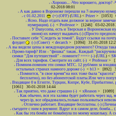
-Хорошо... -Что хорошего, доктор? -
02-2018 08:01
А как давно в Воронеже перешли на 7-значную нумер
с 01.02.2011
(+) (OFF)
(
URL
) <
Prizer
> [1053] 0
Ясно. Надо отдать вам должное за верное замечан
нумерация). (-)
<
Professor
> [1246] 03-02-2018 
У Danycoma, есть и Тверская и Воронежская ну
июня) их начнут выдавать (-) (Просто предпол
Поставьте себе "Следить за темой". Будут ссылки на почт
флудит
(-) (Совет)
<
decarch
> [1094] 31-01-2018 12:2
А вы видели цены в международном роуминге? Откуда такая
Промо-тариф? Или - "фишка" такая.. Каждый "раскручивае
симки "Для путешествий" - помните? ===> (-)
(
URL
) <
S
Для всех тарифов. Смотрите их сайт. (-)
<
Professor
> [
Помним-помним эти симки МТС. 12 руб/мин за входящие и
остальных странах намного дороже (-)
<
b13
> [892] 3
Помнится, "в свое время"на них тоже была "красота
бесплатно), но без абонентской платы.Или чего попут
Входящие 0 в Египте, Турции, Кипре, Кубе, Прибалтике, р
[1061] 30-01-2018 14:44
Так приятно, что даже страшно (-)
<
xReason
> [1089] 
Как обычно, вся эта халява будет работать через зад
через ip, все обрадовались,только пользоваться нево
Отлично работает. Входящие бесплатны. (-) (Личн
съездите с ним в роуминг. Вдруг и в самом деле, бомба... (
Как бы эта бомба не бомабнула по моему кошельку. А си