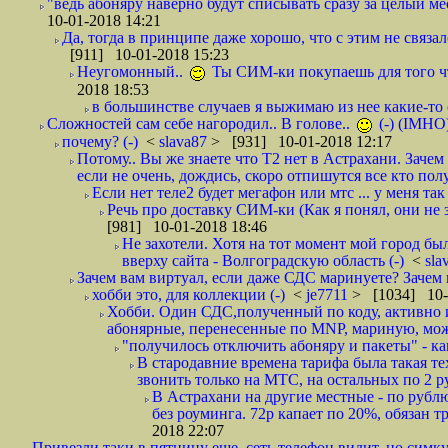
"ведь абоняру наверно будут списывать сразу за целый мес
10-01-2018 14:21
Да, тогда в принципе даже хорошо, что с этим не связал
[911] 10-01-2018 15:23
Неугомонный..
Ты СИМ-ки покупаешь для того ч
2018 18:53
в большинстве случаев я выжимаю из нее какие-то со
Сложностей сам себе нагородил.. В голове..
(-) (IMHO
почему? (-)
<
slava87
> [931] 10-01-2018 12:17
Потому.. Вы же знаете что Т2 нет в Астрахани. Зачем
если не очень, дождись, скоро отпишутся все кто полу
Если нет теле2 будет мегафон или мтс ... у меня так 
Речь про доставку СИМ-ки (Как я понял, они не з
[981] 10-01-2018 18:46
Не захотели. Хотя на тот момент мой город бы
вверху сайта - Волгоградскую область (-)
<
sla
Зачем вам виртуал, если даже СДС маринуете? Зачем 
хобби это, для коллекции (-)
<
je7711
> [1034] 10-
Хобби. Один СДС,полученный по коду, активно и
абонярные, перенесенные по MNP, мариную, може
"получилось отключить абоняру и пакеты" - как
В стародавние времена тарифа была такая те
звонить только на МТС, на остальных по 2 руб
В Астрахани на другие местные - по рубл
без роуминга. 72р капает по 20%, обязан т
2018 22:07
Привезли таки в пятницу еще, сеть телефон видит, но симку