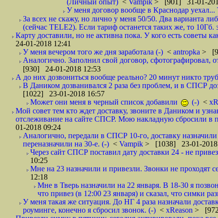
(Личный опыт)
<
Vampik
> [901] 31-01-201
У меня договор вообще в Краснодар уехал...
За всех не скажу, но лично у меня 50/50. Два варианта л
(сейчас TELE2). Если тариф останется таких же, то 10Гб. 
Карту доставили, но не активна пока. У кого есть советы к
24-01-2018 12:41
У меня вечером того же дня заработала (-)
<
antropka
> [9
Аналогично. Заполнил свой договор, сфотографировал, 
[930] 24-01-2018 12:53
А до них дозвониться вообще реально? 20 минут никто трубк
В Даником дозванивался 2 раза без проблем, и в СПСР дозв
[1022] 23-01-2018 16:57
Может они меня в черный список добавили
(-)
<
xR
Мой совет тем кто ждет доставку, звоните в Даником и узн
отслеживание на сайте СПСР. Мою накладную сбросили в п
01-2018 09:24
Аналогично, передали в СПСР 10-го, доставку назначили н
переназначили на 30-е. (-)
<
Vampik
> [1038] 23-01-2018
Через сайт СПСР поставил дату доставки 24 - не привезл
10:25
Мне на 23 назначили и привезли. Звонки не проходят 
12:18
Мне в Тверь назначили на 22 января. В 18-30 я позво
что привез (в 12:00 23 января) и сказал, что симки раз
У меня такая же ситуация. До НГ 4 раза назначали доставк
роуминге, конечно я сбросил звонок. (-)
<
xReason
> [972