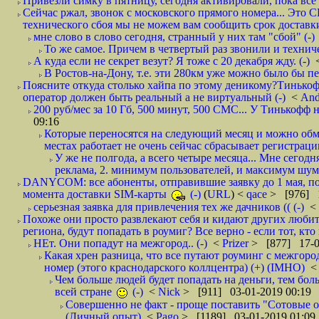
Привезли симку в пятницу, сегодня активировали, пока все 
Сейчас ржал, звонок с московского прямого номера... Это С
технического сбоя мы не можем вам сообщить срок доставки
мне слово в слово сегодня, странный у них там "сбой" (-)
То же самое. Причем в четвертый раз звонили и техниче
А куда если не секрет везут? Я тоже с 20 декабря жду. (-)
В Ростов-на-Дону, т.е. эти 280км уже можно было бы пеш
Поясните откуда столько хайпа по этому деникому?Тинькоф
оператор должен быть реальный а не виртуальный (-)
<
And
200 руб/мес за 10 Гб, 500 минут, 500 СМС... У Тинькофф не
09:16
Которые переносятся на следующий месяц и можно обмен
местах работает не очень сейчас сбрасывает регистрацию
У же не полгода, а всего четыре месяца... Мне сегод
реклама, 2. минимум пользователей, и максимум шума.
DANYCOM: все абоненты, отправившие заявку до 1 мая, пол
момента доставки SIM-карты
(-)
(
URL
) <
qace
> [976] 1
серьезная заявка для привлечения тех же дачников (( (-)
<
Похоже они просто развлекают себя и кидают других любител
региона, будут попадать в роумиг? Все верно - если тот, кто вам звони 
НЕт. Они попадут на межгород.. (-)
<
Prizer
> [877] 17-0
Какая хрен разница, что все путают роуминг с межгор
номер (этого краснодарского коллцентра) (+) (IMHO)
Чем больше людей будет попадать на деньги, тем бо
всей стране
(-)
<
Nick
> [911] 03-01-2019 00:19
Совершенно не факт - проще поставить "Сотовые опе
(Личный опыт)
<
Pago
> [1189] 03-01-2019 01:09