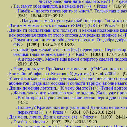
чистку надо начинать с малого, не? (-)
<
qac
Т.е. замут обозначился, а намека нет? (-)
<
Prizer
> [1049]
Намёк - "просто поговорить за жисть". Только такие ра
[961] 18-04-2019 09:12
Danycom самый пунктуальный оператор:- "остатки па
Дэником может стать первым с еSIM (-)
(
URL
) <
Prizer
> [11
Дэник тп бесплатный кто пользует и каковы подводные кам
как резервная связь от этого опсоса для редких звонков (-) (
Помониторил инет,по общался с народом. От добра добра 
ОВ
> [1289] 18-04-2019 18:28
Старый оранжевый я не стал (бы) переводить. Перевёл а
безлимитных звонков мне (-)
<
Rust
> [1060] 17-04-2019
А я подожду.. Может ещё какой оператор сделает подо
2019 18:50
Народ пользует. Проблем не замечено.. (СМС-ки пока не п
Ближайший офис в с.Киясово, Удмуртия (-)
<
nbv2002
> [9
У меня московская симка дэником.. Сегодня нечаянно позво
абонентов? Ведь для москвы и области тврифы вполне выго
Дэник поменял логотип.. (К чему бы это?) (+) (Тупой вопро
Жизнь такая, что хорошего уже не ждёшь. Жаль, уже привы
В полтора раза увеличилось количество переходов со
13:24
Пошему? Красавчики виртуальчики! Дэником неплохо п
перекупил? (+)
<
Prizer
> [938] 07-12-2018 12:41
Для меня, лично, Дэник сдулся. (+)
<
Prizer
> [1109] 24-11-
Ёта (+)
<
klovka
> [997] 25-11-2018 19:29
Ну, днищем он не стал.. Это очень резко сказано. Прос