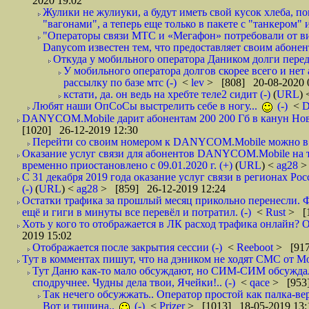
2020 19:02
Жулики не жулиуки, а будут иметь свой кусок хлеба, 
"вагонами", а теперь еще только в пакете с "танкером" и
"Операторы связи МТС и «Мегафон» потребовали от вир
Danycom известен тем, что предоставляет своим абонент
Откуда у мобильного оператора Даником долги перед
У мобильного оператора долгов скорее всего и нет
рассылку по базе мтс (-)
<
lev
> [808] 20-08-2020 
кстати, да. он ведь на хребте теле2 сидит (-)
(
URL
)
Любят наши ОпСоСы выстрелить себе в ногу...
(-)
<
DANYCOM.Mobile дарит абонентам 200 200 Гб в канун Нового
[1020] 26-12-2019 12:30
Перейти со своим номером к DANYCOM.Mobile можно в 5
Оказание услуг связи для абонентов DANYCOM.Mobile на 
временно приостановлено с 09.01.2020 г. (+)
(
URL
) <
ag28
>
С 31 декабря 2019 года оказание услуг связи в регионах Рос
(-)
(
URL
) <
ag28
> [859] 26-12-2019 12:24
Остатки трафика за прошлый месяц прикольно перенесли. Ф
ещё и гиги в минуты все перевёл и потратил. (-)
<
Rust
> [
Хоть у кого то отображается в ЛК расход трафика онлайн? О
2019 15:02
Отображается после закрытия сессии (-)
<
Reeboot
> [917
Тут в комментах пишут, что на дэником не ходят СМС от Мо
Тут Даню как-то мало обсуждают, но СИМ-СИМ обсуждали 
сподручнее. Чудны дела твои, Ячейки!.. (-)
<
qace
> [953]
Так нечего обсужжать.. Оператор простой как палка-верё
Вот и тишина..
(-)
<
Prizer
> [1013] 18-05-2019 13: