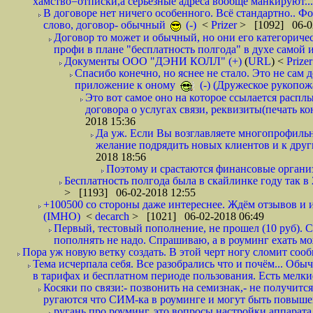
хамство=отписки,а серьезные адреса вообще манкируют...
В договоре нет ничего особенного. Всё стандартно.. Фот
слово, договор- обычный
(-)
<
Prizer
> [1092] 06-0
Договор то может и обычный, но они его категоричес
профи в плане "бесплатность полгода" в духе самой 
Документы ООО "ДЭНИ КОЛЛ" (+)
(
URL
) <
Prize
Спасибо конечно, но яснее не стало. Это не сам
приложение к оному
(-) (Дружеское рукопож
Это вот самое оно на которое ссылается распл
договора о услугах связи, реквизиты(печать ко
2018 15:36
Да уж. Если Вы возглавляете многопрофиль
желание подрядить новых клиентов и к други
2018 18:56
Поэтому и срастаются финансовые организа
Бесплатность полгода была в скайлинке году так в
> [1193] 06-02-2018 12:55
+100500 со стороны даже интереснее. Ждём отзывов и и
(IMHO)
<
decarch
> [1021] 06-02-2018 06:49
Первый, тестовый пополнение, не прошел (10 руб). Сд
пополнять не надо. Спрашиваю, а в роуминг ехать мо
Пора уж новую ветку создать. В этой черт ногу сломит сооб
Тема исчерпала себя. Все разобрались что и почём... О
в тарифах и бесплатном периоде пользования. Есть мелкие
Косяки по связи:- позвонить на семизнак,- не получится
ругаются что СИМ-ка в роуминге и могут быть повышен
ругань про роуминг, это вопросы настройки аппарата