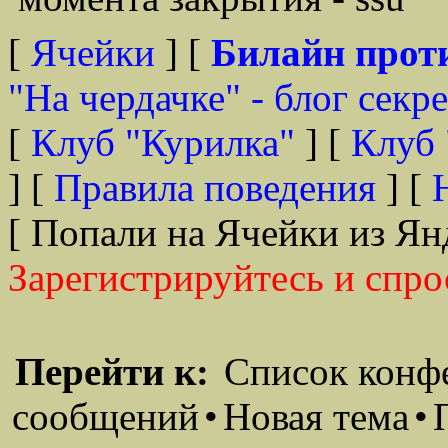
[
Ячейки
] [
Билайн прот
"На чердачке" - блог секр
[
Клуб "Курилка"
] [
Клуб 
] [
Правила поведения
] [
[ Попали на Ячейки из Ян
Зарегистрируйтесь и спро
Перейти к:
Список конф
сообщений
•
Новая тема
•