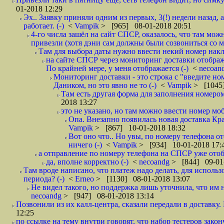
01-2018 12:29
Эх.. Заявку приняли одним из первых, 3(!) недели назад, 
работает. (-)
<
Vampik
> [965] 08-01-2018 20:51
4-го числа зашёл на сайт СПСР, оказалось, что там мож
привезли (хотя дэни сам должны были созвониться со мн
Там для выбора даты нужно ввести некий номер накла
на сайте СПСР через мониторинг доставки отображ
По крайней мере, у меня отображается (-)
<
necoan
Мониторинг доставки - это строка с "введите но
Даником, но это явно не то (-)
<
Vampik
> [1045]
Там есть другая форма для заполнения номером 
2018 13:27
это не указано, но там можно ввести номер моб
Опа. Внезапно появилась новая доставка Кра
Vampik
> [867] 10-01-2018 18:32
Вот оно что.. Но увы, по номеру телефона о
ничего (-)
<
Vampik
> [934] 10-01-2018 17:
а отправление по номеру телефона на СПСР уже отоб
да, вполне корректно (-)
<
necoandg
> [844] 09-01
Там вроде написано, что платеж надо делать, для использ
периода? (-)
<
Erneo
> [1130] 08-01-2018 13:07
Не видел такого, но поддержка лишь уточнила, что им 
necoandg
> [947] 08-01-2018 13:14
Позвонили из их калл-центра, сказали передали в доставку. И
12:25
по ссылке на тему внутри говорят, что набор тестеров зак