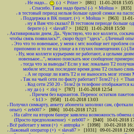
Не надо...
(-)
<
Prizer
> [881] 11-01-2018 15:05
Спасибо. Таки надо брать! (-)
<
Мойша
> [835] 
в тестовый период нельзя больше одной симки на паспор
Поддержка в ВК пишет. (+)
<
Мойша
> [963] 11-01-
ну я Вам что сказал? В тестовом периоде больше одн
берите (-)
<
slava87
> [1023] 11-01-2018 15:50
Активировали днем. Да.. Чувствую, что все коллеги, соска
чтобы связь появилась?", скоро будут "здесь".. (Личный опыт
Это что то новенькое, у меня с мтс вообще нет проблем с
припомню и то не на улице а в глухих помещениях (-) (
Ну, мои коллеги курьерами не работают, а целыми днями
новенькое...", можно поискать мое сообщение примерно 
тогда что за выводы? Если у вас локально Т2 получше
мобиле мтс,так последнее время дома Т2 сильно слива
А не проще ли взять Т2 и не выносить мозг этими
Так на чьей сети по факту работает? Теле2? (-)
<
Tha
Код сети 250 20 - Теле2 (в телефоне отображается
ну да (-)
<
zloj
> [787] 11-01-2018 12:54
Причем без вариантов. Перенос остатков пакетов
<
b13
> [958] 11-01-2018 13:03
Получил симкарту, анкету абонента заполнял сам, сфоткали 
опыт)
<
zeb007
> [886] 10-01-2018 17:21
На сайте на втором банере заявлена возможность обмена 
(Просто предположение)
<
zeb007
> [940] 10-01-2018 1
Всё работает у меня (+)
<
antropka
> [1098] 10-01-2018 16:
Лажовый оператор (+)
<
slava87
> [1031] 09-01-2018 12:00