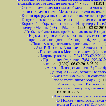
полный. виртуал здесь не при чем (-)
<
say
> [1187] 
Сегодня тоже телефон стал отображать что мол в р
регистрируется в сети Мегафона со всеми вытекаю
Кстати про роуминг.У симки есть сим-меню с пере
Danycom, во втором как Tele2 (и при этом в сети не 
Короткий набор,- открытая тема. Например у Теле2
номера (Местные) (+)
<
Prizer
> [1222] 03-02-2018
Чтобы не было таких проблем надо по всей стране
Надо же, где-то ещё есть, оказывается, местны
предполагалось, дозвон без кода не будет проход
Похоже, везде остались, кроме двух столиц. 
Ага. В Пнз есть. А как же ещё такси вызыв
Так же как и в Москве, с кодом =) (-)
<
m
Например вот так:- +7 8412 23-02-ХХ (-
Правильнее будет так: +7(841)223-02-Х
<
mail
> [1080] 06-02-2018 05:20
А что, в Пензе, семизначка? (Я же бр
Да, код 841 (2/4/5, остальные сво
Как я понимаю 4 и 5 в области?
после трёхзначного кода) (+)
<
У меня ноут сайт Россвязи не
человек ссылку дал, так на то
02-2018 05:39
Шестизначка у нас, все такси ш
В Москве у некоторых такси 
номера РТ звоните? Или они в