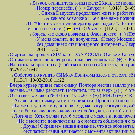
Zavgor, отпишитесь тогда после 23,как все прошло
Номер перенесён. (+)
<
Zavgor
> [1048] 24-09
Симка Danycom продолжает жить и работать 
А как это возможно? Т.е с нее даже позвон
Ц:-"Честно, этот недооператор уже надоел". Честно
из него все соки..)
(+)
<
Prizer
> [1125] 17-09-2
боюсь, что скоро выжимать будет нечего.. (+) (Пе
У меня свалить не получится.. (Номер Московс
без домашнего стационарного интернета.. Ск
2018 11:20
Стартовала продажа SIM-карт DANYCOM в Омске 30 августа 
Стоимость звонков в непризнанные республики:-> (+)
<
Pri
Нашлось на просторах..(Собственно и на сайте есть, но криво. А наро
02-2018 10:47
Собственно купить СИМ-ку Дэникома здесь и отвезти её в
[1131] 10-02-2018 11:22
Вчера курьер привёз таки симку. Полтора месяца заняло у н
делали. /// Симка работает. Потестим, что за зверь )) (-)
<
St
Отказался... Заявка № 371 от 19.12.2017 (+) (IMHO) (+)
<
R
Аналогично, симку так и не привезли. Просто забил болт. 
Та же ситуация кинули первых, даже в курьерскую службу
если бы халяву полугодовую не пообещали, о них бы и не
Логично. Хотя халява там 6 месяцев с момента подключени
Не с момента подключения, а с момента объявления о хал
Друзья! Обращаем ваше внимание, что все абоненты, 
бесплатной связи начинается с момента активации 