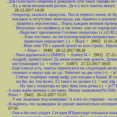
Для голосового общения в домашней сети такие тарифы не о
Хз, у меня московский регион. Да и у всех пакеты минут. 
28-12-2017 14:26
Оператор, оказался лакмусом.. После первого июня, не бу
поездках и отсутствие межгорода, как такового и роуминга.
Зашибись перспектива... Перед каждым звонком проверят
Визуально -по префиксу, я так понял -уже не определи
Выручает приложение Сотовые операторы ) (-)
(
URL
Тоже поставил, но бесплатная версия неправильно
правильно определяет. (-)
<
Йцук
> [905] 11-01-2
Взял себе ТП с единой ценой на всю страну.. При
<
Prizer
> [949] 28-12-2017 08:26
Рано радоваться (-) (IMHO)
<
Andrey34
> [992] 27-12-
Андрей, приветствую! До июня нужно еще дожить. Думаю 
наступающим! (-)
<
vedser
> [1007] 27-12-2017 18:03
Ещё плюсы есть, пакеты переносятся на следующий месяц 
снимают в минус как на сдс. Работает на две сети (+)
<
j
Сейчас подбирал тариф шефу для поездки в Крым. И то
ни Би, ни, тем более, Т2 такого не делают (-)
<
and_klg
Ну там у оператора из трех букв своя дочка (-)
<
je77
А пока ждём звонков о доставке. Моему знакомому(№1500) поз
Prizer
> [942] 26-12-2017 15:25
У вас знакомые под номерами? А я все по старинке - по 
Я надеюсь, что халявщики не уронят окончательно интернет 
07:50
Она и без них упадет. Сегодня ЯТранспорт отказался пока