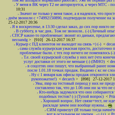
том же аппарате нормально работает. Уже не первый раз т
У меня в ВК через Т2 не авторизуется, а через МТС - 
10:31
Значит не только у меня такое, а я надеялся, что просто
днём звонили с +74992150890, подтвердили получение на зав
25-12-2017 20:36
Я в воскресенье, в 13:30 сделал заказ, до сих пор никто н
В субботу, в час дня.. Тож не звонили.. (-) (Личный опы
СПСР какие-то проблемные: звонят из даньки, предлагают 
necoandg
> [910] 26-12-2017 16:37
Курьер с ПД клиентов не выходит на связь =) (-)
<
deca
сама служба курьерская ужасная просто, достаточно п
проблемные были. с тех пор ничего не поменялось (-)
Т.е. своей курьерской службы у них нет (что коне
услуг доставки от этого не меньше (-) (IMHO)
<
de
в соцсетях они пишут, что выбранный ранее ном
после 1.01.18 точках продаж. Видимо с кс не сло
Ну с 1 января как офисы продаж откроются эли
рукопожатие!)
<
decarch
> [898] 27-12-2017 1
Увы, mnp на тестовый период у них не преду
составлено так, что до 1.06 они ни за что не 
Кто-нибудь задумался что они собираются
подобных тестов? (-) (Тупой вопрос)
<
Pri
Хороший вопрос. Нет связи=тест, не идет
раскладе зачем они вообще нужны...
СИМ привезут (И только тогда начнётся
вот в остальном не уверен.. -> (+)
<
Pr