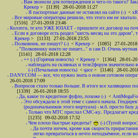
Вам звонили для потверждения и чего-то такого? Зака
Крекер
> [1139] 28-01-2018 11:27
Я паспортные данные не оставлял на сайте (-)
<
xR
Все мировые операторы решили, что этого им не хватало 
[1516] 27-01-2018 23:46
Коллеги, те кто УЖЕ ЮЗАЕТ - пришлите их договор на почту
Если в договоре есть раздел "шесть месяц на это даром", т
Крекер
> [1133] 27-01-2018 23:55
Полковник, не пишут? (-)
<
Крекер
> [1085] 27-01-2018
"Полковнику никто не пишет..." и сам D. Очень мутная
[1141] 28-01-2018 12:28
++ (-) (Горячая новость)
<
Крекер
> [1364] 28-01-20
наблюдать на склянках и теле2форум значительно в
(-) (Печальная новость)
<
qace
> [1146] 28-01-2018
DANYCOM — все, что нужно знать о новом сотовом опера
26-01-2018 17:09
Вопросов стало только больше. В итоге все халявщики по
[1339] 26-01-2018 18:55
Да, какое то кредитное фуфло, похоже (-)
<
AntiMegaF
Это обсуждали в этой теме с самого начала. Гендире
(родоначальников этого виртуала) - м.б. просто базу 
Только что МТС прислал СМС-ку.. Предлагает кре
[1235] 09-02-2018 17:32
Чем плохи быстрые кредиты?
(-) (Тупой вопрос
Да почти ничем, кроме как скорость прирастани
легко превратиться в нечто неподъёмное, если вов