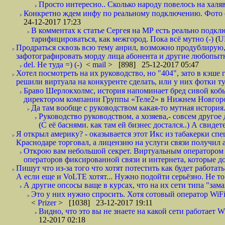
Просто интересно.. Сколько народу повелось на халяв
Конкретно ждем инфу по реальному подключению. Фото симо
24-12-2017 17:23
В комментах к статье Сергея на МР есть реально подкл
тарифицироваться, как межгород. Пока всё мутно (-)
(
U
Продраться сквозь всю тему анрил, возможно продублирую,
зафотографировать морду лица абонента и другие любопытн
del. Не туда =) (-)
<
mail
> [898] 25-12-2017 05:47
Хотел посмотреть на их руководство, но "404", зато в кэше
решили виртуала на конкуренте сделать, или у них фотки т
Браво Шерлокхолмс, история напоминает бред сивой кобы
директором компании Группы «Теле2» в Нижнем Новгород
Да там вообще с руководством какая-то мутная история.
Руководство руководством, а хозяева,- совсем другое
(С её баснями. как там ей бизнес достался..) А свидет
Я открыл америку? - оказывается этот Икс из табакерки спе
Краснодаре торговал, а лицензию на услуги связи получил а
Открою вам небольшой секрет. Виртуальным оператором с
операторов фиксированной связи и интернета, которые до 
Пишут что из-за того что хотят потестить как будет работать
А если еще и VoLTE хотят... Нужно подойти серьёзно. Не то 
А другие опсосы ваще в курсах, что на их сети типа "зам
Это у них нужно спросить. Хотя сотовый оператор WiFire
<
Prizer
> [1038] 23-12-2017 19:11
Видно, что это вы не знаете на какой сети работает W
12-2017 02:18