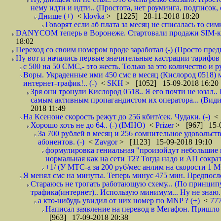
нему идти и идти.. (Простота, нет роуминга, подписок
Днище (+)
<
klovka
> [1225] 28-11-2018 18:20
Говорят если аб плата за месяц не списалась то симк
DANYCOM теперь в Воронеже. Стартовали продажи SIM-карт
18:02
Переход со своим номером вроде заработал (-) (Просто пре
Ну вот и начались первые значительные кастрации тарифов 
с 500 на 50 СМС,- это жесть. Только за это количество и ру
Воры. Украденные ими 450 смс в месяц (Кислород 0518) 
интернет-трафик!.. (-)
<
SKH
> [1052] 15-09-2018 16:20
Зря они тронули Кислород 0518.. Я его почти не юзал.. 
самым активным пропагандистом их оператора... (Видим
2018 11:49
На Ксеноне скорость режут до 256 кбит/сек. Чудаки. (-)
<
Хорошо хоть не до 64.. (-) (IMHO)
<
Prizer
> [967] 15-0
За 700 рублей в месяц и 256 сомнительное удовольст
абонентов. (-)
<
Zavgor
> [1123] 15-09-2018 19:10
формулировка гениальная "произойдут небольшие из
нормальная как на сети Т2? Тогда надо и АП сократ
+1/ (У МТС-а за 200 руб/мес анлим на скорости 1 Мб
Я менял смс на минуты. Теперь минус 475 мин. Предпослед
Стараюсь не трогать работающую схему... (По принципу
трафика(интернет).. Использую минимум... Ну не знаю..
а кто-нибудь увидил от них номер по MNP ? (+)
<
77
Написал заявление на перевод в Мегафон. Пришло 
[963] 17-09-2018 20:38