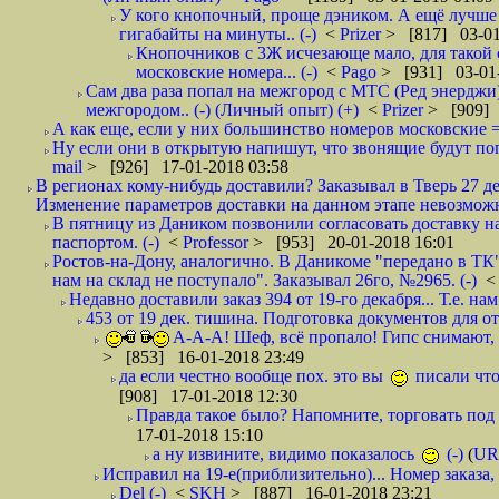
У кого кнопочный, проще дэником. А ещё лучше 
гигабайты на минуты.. (-)
<
Prizer
> [817] 03-01
Кнопочников с 3Ж исчезающе мало, для такой 
московские номера... (-)
<
Pago
> [931] 03-01-
Сам два раза попал на межгород с МТС (Ред энерджи) 
межгородом.. (-) (Личный опыт) (+)
<
Prizer
> [909] 
А как еще, если у них большинство номеров московские =
Ну если они в открытую напишут, что звонящие будут поп
mail
> [926] 17-01-2018 03:58
В регионах кому-нибудь доставили? Заказывал в Тверь 27 де
Изменение параметров доставки на данном этапе невозможн
В пятницу из Даником позвонили согласовать доставку н
паспортом. (-)
<
Professor
> [953] 20-01-2018 16:01
Ростов-на-Дону, аналогично. В Даникоме "передано в ТК"
нам на склад не поступало". Заказывал 26го, №2965. (-)
Недавно доставили заказ 394 от 19-го декабря... Т.е. нам
453 от 19 дек. тишина. Подготовка документов для от
А-А-А! Шеф, всё пропало! Гипс снимают, к
> [853] 16-01-2018 23:49
да если честно вообще пох. это вы
писали что
[908] 17-01-2018 12:30
Правда такое было? Напомните, торговать под
17-01-2018 15:10
а ну извините, видимо показалось
(-)
(
UR
Исправил на 19-е(приблизительно)... Номер заказа, 
Del (-)
<
SKH
> [887] 16-01-2018 23:21