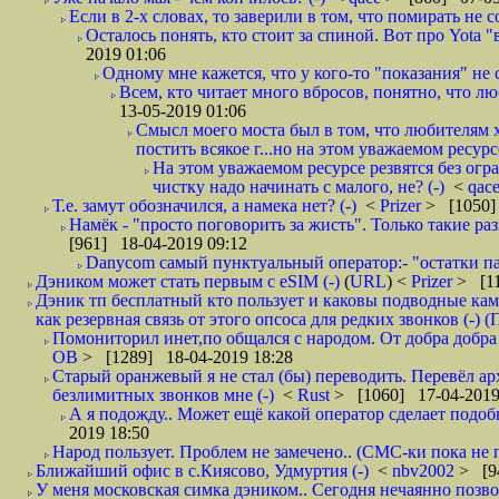
Если в 2-х словах, то заверили в том, что помирать не с
Осталось понять, кто стоит за спиной. Вот про Yota "
2019 01:06
Одному мне кажется, что у кого-то "показания" не с
Всем, кто читает много вбросов, понятно, что люб
13-05-2019 01:06
Смысл моего моста был в том, что любителям х
постить всякое г...но на этом уважаемом ресурсе.
На этом уважаемом ресурсе резвятся без огр
чистку надо начинать с малого, не? (-)
<
qac
Т.е. замут обозначился, а намека нет? (-)
<
Prizer
> [1050]
Намёк - "просто поговорить за жисть". Только такие ра
[961] 18-04-2019 09:12
Danycom самый пунктуальный оператор:- "остатки па
Дэником может стать первым с еSIM (-)
(
URL
) <
Prizer
> [11
Дэник тп бесплатный кто пользует и каковы подводные кам
как резервная связь от этого опсоса для редких звонков (-) (
Помониторил инет,по общался с народом. От добра добра 
ОВ
> [1289] 18-04-2019 18:28
Старый оранжевый я не стал (бы) переводить. Перевёл а
безлимитных звонков мне (-)
<
Rust
> [1060] 17-04-2019
А я подожду.. Может ещё какой оператор сделает подо
2019 18:50
Народ пользует. Проблем не замечено.. (СМС-ки пока не п
Ближайший офис в с.Киясово, Удмуртия (-)
<
nbv2002
> [9
У меня московская симка дэником.. Сегодня нечаянно позво