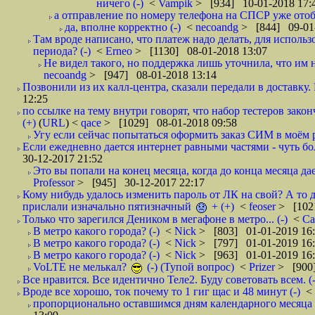
ничего (-)
<
Vampik
> [934] 10-01-2018 17:
а отправление по номеру телефона на СПСР уже отоб
да, вполне корректно (-)
<
necoandg
> [844] 09-01
Там вроде написано, что платеж надо делать, для использ
периода? (-)
<
Erneo
> [1130] 08-01-2018 13:07
Не видел такого, но поддержка лишь уточнила, что им 
necoandg
> [947] 08-01-2018 13:14
Позвонили из их калл-центра, сказали передали в доставку. И
12:25
по ссылке на тему внутри говорят, что набор тестеров зак
(+)
(
URL
) <
qace
> [1029] 08-01-2018 09:58
Угу если сейчас попытаться оформить заказ СИМ в моём р
Если ежедневно дается интернет равными частями - чуть боле
30-12-2017 21:52
Это вы попали на конец месяца, когда до конца месяца дае
Professor
> [945] 30-12-2017 22:17
Кому нибудь удалось изменить пароль от ЛК на свой? А то 
прислали изначально пятизначный
+ (+)
<
feoser
> [102
Только что зарегился Деником в мегафоне в метро... (-)
<
С
В метро какого города? (-)
<
Nick
> [803] 01-01-2019 16
В метро какого города? (-)
<
Nick
> [797] 01-01-2019 16
В метро какого города? (-)
<
Nick
> [963] 01-01-2019 16
VoLTE не мелькал?
(-) (Тупой вопрос)
<
Prizer
> [900]
Все нравится. Все идентично Теле2. Буду советовать всем. (-
Вроде все хорошо, ток почему то 1 гиг щас и 48 минут (-)
<
пропорционально оставшимся дням календарного месяца в