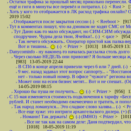
Остатки трафика за прошлый месяц прикольно перенесли. Ф
ещё и гиги в минуты все перевёл и потратил. (-)
<
Rust
> [
Хоть у кого то отображается в ЛК расход трафика онлайн? О
2019 15:02
Отображается после закрытия сессии (-)
<
Reeboot
> [917
Тут в комментах пишут, что на дэником не ходят СМС от Мо
Тут Даню как-то мало обсуждают, но СИМ-СИМ обсуждали 
сподручнее. Чудны дела твои, Ячейки!.. (-)
<
qace
> [954]
Так нечего обсужжать.. Оператор простой как палка-верё
Вот и тишина..
(-)
<
Prizer
> [1013] 18-05-2019 13:
Danycominfo - ну наконец-то началась рассылка столь дол
Через сколько НЕДЕЛЬ они привозят? Я больше месяца жду,
[983] 13-05-2019 22:44
В СПб в конце апреля привезли через 6 или 7 дней. (-)
9 мес. назад задавал этот вопрос саппорту... - "Восст
нет - только новый номер. В офисе "чужого" региона во
Может они на есим бизнес метят... Вот и не спешат.. (О
14-05-2019 08:15
Хорошо бы пуша не получить...
(-)
<
Prizer
> [956] 13
С 15 мая изменяется стоимость подключения к тарифу «Бесп
рублей. И станет необходимо ежемесячно и тратить, и попол
Так народ ломанулся... Это сладкое слово халява... (-)
<
Pr
Все еще хуже: это интриги архангельского дилера. (+)
(
Номанн! Так держать!
(-) (IMHO)
<
Prizer
> [1011
Все не так как на самом деле: Даня подтвердил, чт
[1018] 18-05-2019 11:19