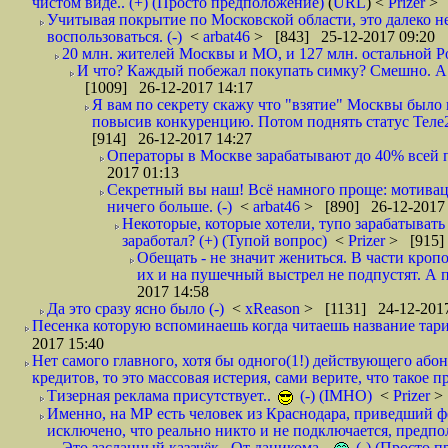
чистом виде.. (+) (Просто предположение)
(
URL
) <
Prizer
> 
Учитывая покрытие по Московской области, это далеко н
воспользоваться. (-)
<
arbat46
> [843] 25-12-2017 09:20
20 млн. жителей Москвы и МО, и 127 млн. остальной Рос
И что? Каждый побежал покупать симку? Смешно. А вт
[1009] 26-12-2017 14:17
Я вам по секрету скажу что "взятие" Москвы было 
повысив конкуренцию. Потом поднять статус Теле2 
[914] 26-12-2017 14:27
Операторы в Москве зарабатывают до 40% всей пр
2017 01:13
Секретный вы наш! Всё намного проще: мотиваци
ничего больше. (-)
<
arbat46
> [890] 26-12-2017 
Некоторые, которые хотели, тупо зарабатывать 
заработал? (+) (Тупой вопрос)
<
Prizer
> [915]
Обещать - не значит жениться. В части кропо
их и на пушечный выстрел не подпустят. А п
2017 14:58
Да это сразу ясно было (-)
<
xReason
> [1131] 24-12-2017
Песенка которую вспоминаешь когда читаешь название тар
2017 15:40
Нет самого главного, хотя бы одного(1!) действующего абон
кредитов, то это массовая истерия, сами верите, что такое п
Тизерная реклама присутствует..
(-) (IMHO)
<
Prizer
>
Именно, на МР есть человек из Краснодара, приведший ф
исключено, что реально никто и не подключается, предпол
Это засланный казачёк.. От даникома..
(-) (Просто 