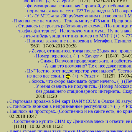
абонентов. (-)
<
Zavgor
> [1123] 15-09-2018 19:10
формулировка гениальная "произойдут небольшие из
нормальная как на сети Т2? Тогда надо и АП сократ
+1/ (У МТС-а за 200 руб/мес анлим на скорости 1 Мб
Я менял смс на минуты. Теперь минус 475 мин. Предпослед
Стараюсь не трогать работающую схему... (По принципу
трафика(интернет).. Использую минимум... Ну не знаю..
а кто-нибудь увидил от них номер по MNP ? (+)
<
77
Написал заявление на перевод в Мегафон. Пришло 
[963] 17-09-2018 20:38
Zavgor, отпишитесь тогда после 23,как все прошло
Номер перенесён. (+)
<
Zavgor
> [1049] 24-09
Симка Danycom продолжает жить и работать 
А как это возможно? Т.е с нее даже позвон
Ц:-"Честно, этот недооператор уже надоел". Честно
из него все соки..)
(+)
<
Prizer
> [1125] 17-09-2
боюсь, что скоро выжимать будет нечего.. (+) (Пе
У меня свалить не получится.. (Номер Московс
без домашнего стационарного интернета.. Ск
2018 11:20
Стартовала продажа SIM-карт DANYCOM в Омске 30 августа 
Стоимость звонков в непризнанные республики:-> (+)
<
Pri
Нашлось на просторах..(Собственно и на сайте есть, но криво. А наро
02-2018 10:47
Собственно купить СИМ-ку Дэникома здесь и отвезти её в
[1131] 10-02-2018 11:22
Вчера курьер привёз таки симку. Полтора месяца заняло у н