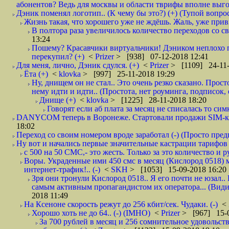
абонентов? Ведь для москвы и области тврифы вполне выго
Дэник поменял логотип.. (К чему бы это?) (+) (Тупой вопро
Жизнь такая, что хорошего уже не ждёшь. Жаль, уже привы
В полтора раза увеличилось количество переходов со
13:24
Пошему? Красавчики виртуальчики! Дэником неплохо п
перекупил? (+)
<
Prizer
> [938] 07-12-2018 12:41
Для меня, лично, Дэник сдулся. (+)
<
Prizer
> [1109] 24-11-
Ёта (+)
<
klovka
> [997] 25-11-2018 19:29
Ну, днищем он не стал.. Это очень резко сказано. Прос
нему идти и идти.. (Простота, нет роуминга, подписок
Днище (+)
<
klovka
> [1225] 28-11-2018 18:20
Говорят если аб плата за месяц не списалась то симк
DANYCOM теперь в Воронеже. Стартовали продажи SIM-карт
18:02
Переход со своим номером вроде заработал (-) (Просто пре
Ну вот и начались первые значительные кастрации тарифов 
с 500 на 50 СМС,- это жесть. Только за это количество и ру
Воры. Украденные ими 450 смс в месяц (Кислород 0518) 
интернет-трафик!.. (-)
<
SKH
> [1053] 15-09-2018 16:20
Зря они тронули Кислород 0518.. Я его почти не юзал.. 
самым активным пропагандистом их оператора... (Видим
2018 11:49
На Ксеноне скорость режут до 256 кбит/сек. Чудаки. (-)
<
Хорошо хоть не до 64.. (-) (IMHO)
<
Prizer
> [967] 15-0
За 700 рублей в месяц и 256 сомнительное удовольст