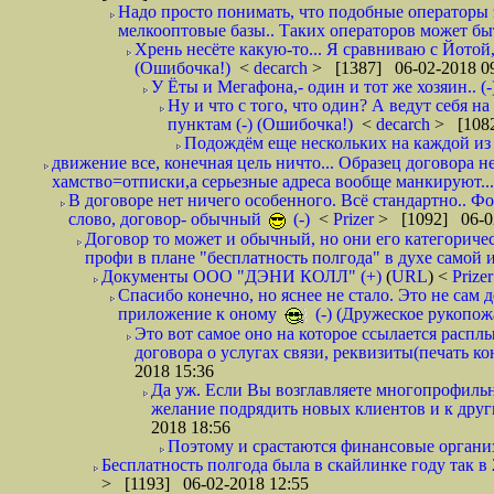
Надо просто понимать, что подобные операторы 
мелкооптовые базы.. Таких операторов может быт
Хрень несёте какую-то... Я сравниваю с Йотой
(Ошибочка!)
<
decarch
> [1387] 06-02-2018 0
У Ёты и Мегафона,- один и тот же хозяин.. (-
Ну и что с того, что один? А ведут себя 
пунктам (-) (Ошибочка!)
<
decarch
> [1082
Подождём еще нескольких на каждой из 
движение все, конечная цель ничто... Образец договора н
хамство=отписки,а серьезные адреса вообще манкируют...
В договоре нет ничего особенного. Всё стандартно.. Фот
слово, договор- обычный
(-)
<
Prizer
> [1092] 06-0
Договор то может и обычный, но они его категоричес
профи в плане "бесплатность полгода" в духе самой 
Документы ООО "ДЭНИ КОЛЛ" (+)
(
URL
) <
Prize
Спасибо конечно, но яснее не стало. Это не сам
приложение к оному
(-) (Дружеское рукопож
Это вот самое оно на которое ссылается распл
договора о услугах связи, реквизиты(печать ко
2018 15:36
Да уж. Если Вы возглавляете многопрофиль
желание подрядить новых клиентов и к други
2018 18:56
Поэтому и срастаются финансовые организа
Бесплатность полгода была в скайлинке году так в
> [1193] 06-02-2018 12:55