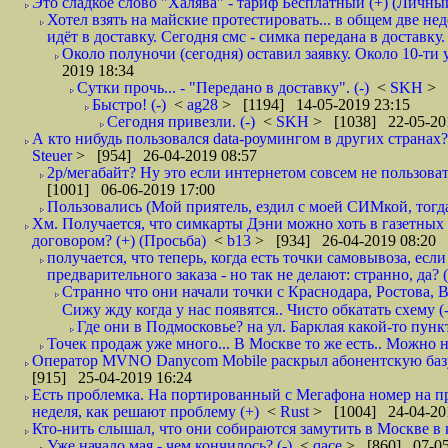
Это сладкое слово "Халява" - тариф Бесплатный (+) (Личны
Хотел взять на майские протестировать... в общем две не
идёт в доставку. Сегодня смс - симка передана в доставку.
Около полуночи (сегодня) оставил заявку. Около 10-ти у
2019 18:34
Сутки прочь... - "Передано в доставку". (-)
<
SKH
> 
Быстро! (-)
<
ag28
> [1194] 14-05-2019 23:15
Сегодня привезли. (-)
<
SKH
> [1038] 22-05-20
А кто нибудь пользовался data-роумингом в других странах?
Steuer
> [954] 26-04-2019 08:57
2р/мегабайт? Ну это если интернетом совсем не пользовать
[1001] 06-06-2019 17:00
Пользовались (Мой приятель, ездил с моей СИМкой, тогд
Хм. Получается, что симкарты Дэни можно хоть в газетных к
договором? (+) (Просьба)
<
b13
> [934] 26-04-2019 08:20
получается, что теперь, когда есть точки самовывоза, есл
предварительного заказа - но так не делают: странно, да? (
Странно что они начали точки с Краснодара, Ростова,
Сижу жду когда у нас появятся.. Чисто обкатать схему (-
Где они в Подмосковье? на ул. Барклая какой-то пункт
Точек продаж уже много... В Москве то же есть.. Можно на
Оператор MVNO Danycom Mobile раскрыл абонентскую базу.
[915] 25-04-2019 16:24
Есть проблемка. На портированный с Мегафона номер на при
неделя, как решают проблему (+)
<
Rust
> [1004] 24-04-20
Кто-нить слышал, что они собираются замутить в Москве в к
Уже начало мая - чем кончилось? (-)
<
qace
> [860] 07-05