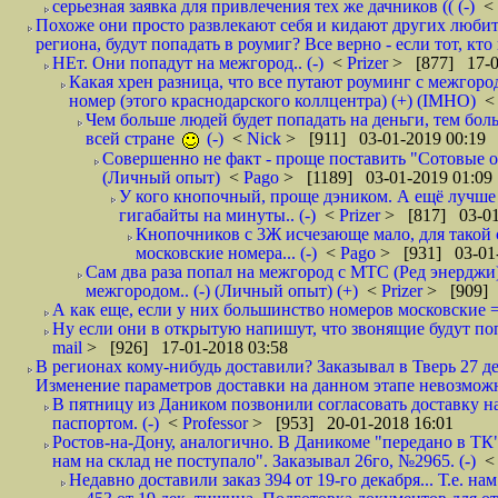
серьезная заявка для привлечения тех же дачников (( (-)
<
Похоже они просто развлекают себя и кидают других любител
региона, будут попадать в роумиг? Все верно - если тот, кто вам звони 
НЕт. Они попадут на межгород.. (-)
<
Prizer
> [877] 17-0
Какая хрен разница, что все путают роуминг с межгор
номер (этого краснодарского коллцентра) (+) (IMHO)
Чем больше людей будет попадать на деньги, тем бо
всей стране
(-)
<
Nick
> [911] 03-01-2019 00:19
Совершенно не факт - проще поставить "Сотовые опе
(Личный опыт)
<
Pago
> [1189] 03-01-2019 01:09
У кого кнопочный, проще дэником. А ещё лучше 
гигабайты на минуты.. (-)
<
Prizer
> [817] 03-01
Кнопочников с 3Ж исчезающе мало, для такой 
московские номера... (-)
<
Pago
> [931] 03-01-
Сам два раза попал на межгород с МТС (Ред энерджи) 
межгородом.. (-) (Личный опыт) (+)
<
Prizer
> [909] 
А как еще, если у них большинство номеров московские =
Ну если они в открытую напишут, что звонящие будут поп
mail
> [926] 17-01-2018 03:58
В регионах кому-нибудь доставили? Заказывал в Тверь 27 де
Изменение параметров доставки на данном этапе невозможн
В пятницу из Даником позвонили согласовать доставку н
паспортом. (-)
<
Professor
> [953] 20-01-2018 16:01
Ростов-на-Дону, аналогично. В Даникоме "передано в ТК"
нам на склад не поступало". Заказывал 26го, №2965. (-)
Недавно доставили заказ 394 от 19-го декабря... Т.е. нам