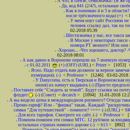
А что, в Пензе, семизначка? (Я же бр
Да, код 841 (2/4/5, остальные сво
Как я понимаю 4 и 5 в области?
после трёхзначного кода) (+)
<
У меня ноут сайт Россвязи не
человек ссылку дал, так на то
02-2018 05:39
Шестизначка у нас, все такси ш
В Москве у некоторых такси 
номера РТ звоните? Или они в
-Хорошо... -Что хорошего, доктор? -
02-2018 08:01
А как давно в Воронеже перешли на 7-значную нумер
с 01.02.2011
(+) (OFF)
(
URL
) <
Prizer
> [1053] 0
Ясно. Надо отдать вам должное за верное замечан
нумерация). (-)
<
Professor
> [1246] 03-02-2018 
У Danycoma, есть и Тверская и Воронежская ну
июня) их начнут выдавать (-) (Просто предпол
Поставьте себе "Следить за темой". Будут ссылки на почт
флудит
(-) (Совет)
<
decarch
> [1094] 31-01-2018 12:2
А вы видели цены в международном роуминге? Откуда такая
Промо-тариф? Или - "фишка" такая.. Каждый "раскручивае
симки "Для путешествий" - помните? ===> (-)
(
URL
) <
S
Для всех тарифов. Смотрите их сайт. (-)
<
Professor
> [
Помним-помним эти симки МТС. 12 руб/мин за входящие и
остальных странах намного дороже (-)
<
b13
> [892] 3
Помнится, "в свое время"на них тоже была "красота