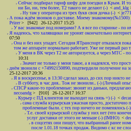
Сейчас подбирал тариф шефу для поездки в Крым. И то
ни Би, ни, тем более, Т2 такого не делают (-)
<
and_klg
Ну там у оператора из трех букв своя дочка (-)
<
je77
А пока ждём звонков о доставке. Моему знакомому(№1500) поз
Prizer
> [942] 26-12-2017 15:25
У вас знакомые под номерами? А я все по старинке - по 
Я надеюсь, что халявщики не уронят окончательно интернет 
07:50
Она и без них упадет. Сегодня ЯТранспорт отказался пока
том же аппарате нормально работает. Уже не первый раз т
У меня в ВК через Т2 не авторизуется, а через МТС - 
10:31
Значит не только у меня такое, а я надеялся, что просто
днём звонили с +74992150890, подтвердили получение на зав
25-12-2017 20:36
Я в воскресенье, в 13:30 сделал заказ, до сих пор никто н
В субботу, в час дня.. Тож не звонили.. (-) (Личный опы
СПСР какие-то проблемные: звонят из даньки, предлагают 
necoandg
> [910] 26-12-2017 16:37
Курьер с ПД клиентов не выходит на связь =) (-)
<
deca
сама служба курьерская ужасная просто, достаточно п
проблемные были. с тех пор ничего не поменялось (-)
Т.е. своей курьерской службы у них нет (что коне
услуг доставки от этого не меньше (-) (IMHO)
<
de
в соцсетях они пишут, что выбранный ранее ном
после 1.01.18 точках продаж. Видимо с кс не сло