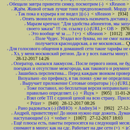
Обещали завтра привезти симку, посмотрим (-)
<
xReason
>
Ждём. Живой отзыв лучше тонн предположений. Морду ли
Так пока и курьера я не видел ))) (-)
<
xReason
> [934] 
Опять звонили и опять пытались назначить доставку. 
Маразм крепчал: "Для удобства абонентов, мы запу
своего заказа" !!! см. ссылку (-)
(
URL
) <
ОВ
> [976
Это вообще чё за .... ? (+)
<
xReason
> [1012] 28
Поле Чудес. Угадал все буквы, но не смог наз
получается краснодарская, а не московская...
Для голосового общения в домашней сети такие тарифы не о
Хз, у меня московский регион. Да и у всех пакеты минут. 
28-12-2017 14:26
Оператор, оказался лакмусом.. После первого июня, не бу
поездках и отсутствие межгорода, как такового и роуминга.
Зашибись перспектива... Перед каждым звонком проверят
Визуально -по префиксу, я так понял -уже не определи
Выручает приложение Сотовые операторы ) (-)
(
URL
Тоже поставил, но бесплатная версия неправильно
правильно определяет. (-)
<
Йцук
> [905] 11-01-2
Взял себе ТП с единой ценой на всю страну.. При
<
Prizer
> [949] 28-12-2017 08:26
Рано радоваться (-) (IMHO)
<
Andrey34
> [992] 27-12-
Андрей, приветствую! До июня нужно еще дожить. Думаю 
наступающим! (-)
<
vedser
> [1007] 27-12-2017 18:03
Ещё плюсы есть, пакеты переносятся на следующий месяц 
снимают в минус как на сдс. Работает на две сети (+)
<
j