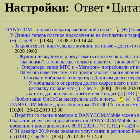
Настройки:
Ответ
•
Цита
DANYCOM – новый оператор мобильной связи!
(+) (Горя
У Дэника теперь платное подключение на бесплатные тариф
(+)
<
ag28
> [1084] 13-08-2020 14:44
Закроются эти виртуальные жулики, не иначе - долги-то не
2020 19:02
Жулики не жулиуки, а будут иметь свой кусок хлеба, 
"вагонами", а теперь еще только в пакете с "танкером" и
"Операторы связи МТС и «Мегафон» потребовали от вир
Danycom известен тем, что предоставляет своим абонент
Откуда у мобильного оператора Даником долги перед
У мобильного оператора долгов скорее всего и нет
рассылку по базе мтс (-)
<
lev
> [808] 20-08-2020 
кстати, да. он ведь на хребте теле2 сидит (-)
(
URL
)
Любят наши ОпСоСы выстрелить себе в ногу...
(-)
<
DANYCOM.Mobile дарит абонентам 200 200 Гб в канун Нового
[1020] 26-12-2019 12:30
Перейти со своим номером к DANYCOM.Mobile можно в 5
Оказание услуг связи для абонентов DANYCOM.Mobile на 
временно приостановлено с 09.01.2020 г. (+)
(
URL
) <
ag28
>
С 31 декабря 2019 года оказание услуг связи в регионах Рос
(-)
(
URL
) <
ag28
> [859] 26-12-2019 12:24