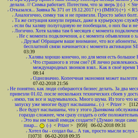
делали. /// Симка работает. Потестим, что за зверь )) (-)
<
St
Отказался... Заявка № 371 от 19.12.2017 (+) (IMHO) (+)
<
R
Аналогично, симку так и не привезли. Просто забил болт. 
Та же ситуация кинули первых, даже в курьерскую службу
если бы халяву полугодовую не пообещали, о них бы и не
Логично. Хотя халява там 6 месяцев с момента подключени
Не с момента подключения, а с момента объявления о хал
Друзья! Обращаем ваше внимание, что все абоненты, 
бесплатной связи начинается с момента активации 
03:39
Халява хорошо конечно, но для меня есть большое 
Что страшного в этом сне? (Я лично развлекаюсь.
международных звонков взял.. Как в своё время
08:14
Однозначно. Копеечная экономия может вылезти
07-02-2018 21:56
Не понятно, как люди собираются бизнес делать. За два мес
привезли 01.02. после нескольких технических сбоев у дост
имхо, так все и задумывалось. Много шума. Из того что к
запуску уже многие будут наслышаны.. (-)
<
Prizer
> [112
Все будут наслышаны, что у этого Дынякома обслужива
гораздо сложнее, чем сразу создать о себе положительн
Это вы им такой имидж создаете? (Думаю люди сами оп
пиар...
(-)
<
Prizer
> [959] 06-02-2018 09:31
Хотел бы - создал бы... А так, просто мысли вслух 
[1073] 06-02-2018 09:35