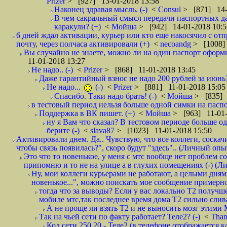
Prizer
> [927] 13-01-2018 13:58
Наконец здравая мысль. (-)
<
Consul
> [871] 14-
В чем сакральный смысл передачи паспортных да
каракули? (+)
<
Мойша
> [942] 14-01-2018 10:5
6 дней ждал активации, курьер или кто еще накосячил с от
почту, через полчаса активировали (+)
<
necoandg
> [1008]
Вы случайно не знаете, можно ли на один паспорт оформи
11-01-2018 13:27
Не надо.. (-)
<
Prizer
> [868] 11-01-2018 13:45
Даже гарантийный взнос не надо 200 рублей за июнь?
Не надо...
(-)
<
Prizer
> [881] 11-01-2018 15:05
Спасибо. Таки надо брать! (-)
<
Мойша
> [835] 
в тестовый период нельзя больше одной симки на паспор
Поддержка в ВК пишет. (+)
<
Мойша
> [963] 11-01-
ну я Вам что сказал? В тестовом периоде больше одн
берите (-)
<
slava87
> [1023] 11-01-2018 15:50
Активировали днем. Да.. Чувствую, что все коллеги, соска
чтобы связь появилась?", скоро будут "здесь".. (Личный опыт
Это что то новенькое, у меня с мтс вообще нет проблем с
припомню и то не на улице а в глухих помещениях (-) (
Ну, мои коллеги курьерами не работают, а целыми днями
новенькое...", можно поискать мое сообщение примерно 
тогда что за выводы? Если у вас локально Т2 получше
мобиле мтс,так последнее время дома Т2 сильно слива
А не проще ли взять Т2 и не выносить мозг этими
Так на чьей сети по факту работает? Теле2? (-)
<
Tha
Код сети 250 20 - Теле2 (в телефоне отображается