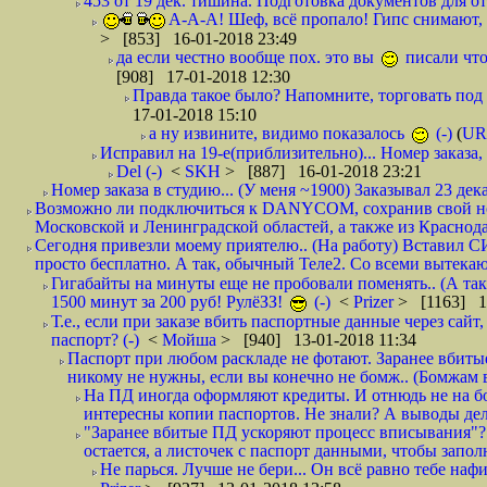
453 от 19 дек. тишина. Подготовка документов для от
А-А-А! Шеф, всё пропало! Гипс снимают, к
> [853] 16-01-2018 23:49
да если честно вообще пох. это вы
писали что
[908] 17-01-2018 12:30
Правда такое было? Напомните, торговать под
17-01-2018 15:10
а ну извините, видимо показалось
(-)
(
UR
Исправил на 19-е(приблизительно)... Номер заказа, 
Del (-)
<
SKH
> [887] 16-01-2018 23:21
Номер заказа в студию... (У меня ~1900) Заказывал 23 дека
Возможно ли подключиться к DANYCOM, сохранив свой номе
Московской и Ленинградской областей, а также из Краснода
Сегодня привезли моему приятелю.. (На работу) Вставил СИ
просто бесплатно. А так, обычный Теле2. Со всеми вытек
Гигабайты на минуты еще не пробовали поменять.. (А та
1500 минут за 200 руб! РулёЗЗ!
(-)
<
Prizer
> [1163] 1
Т.е., если при заказе вбить паспортные данные через сай
паспорт? (-)
<
Мойша
> [940] 13-01-2018 11:34
Паспорт при любом раскладе не фотают. Заранее вбит
никому не нужны, если вы конечно не бомж.. (Бомжам в
На ПД иногда оформляют кредиты. И отнюдь не на б
интересны копии паспортов. Не знали? А выводы дела
"Заранее вбитые ПД ускоряют процесс вписывания"?
остается, а листочек с паспорт данными, чтобы заполн
Не парься. Лучше не бери... Он всё равно тебе нафи