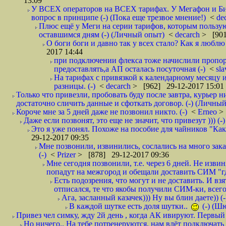
13:09
У ВСЕХ операторов на ВСЕХ тарифах. У Мегафон и Би 
вопрос в принципе (-) (Пока еще трезвое мнение!)
<
de
Плюс ещё у Меги на серии тарифов, которым пользую
оставшимся дням (-) (Личный опыт)
<
decarch
> [901
О боги боги и давно так у всех стало? Как я люблю 
2017 14:44
при подключении флекса тоже начислили пропорц
предоставлять,а АП осталась посуточная (-)
<
sl
На тарифах с привязкой к календарному месяцу 
разницы. (-)
<
decarch
> [962] 29-12-2017 15:01
Только что привезли, пробовать буду после завтра, курьер н
достаточно сличить данные и сфоткать договор. (-) (Личный 
Короче мне за 5 дней даже не позвонил никто. (-)
<
Erneo
>
Даже если позвонят, это еще не значит, что привезут ))) (-)
Это я уже понял. Похоже на пособие для чайников "Как о
29-12-2017 09:35
Мне позвонили, извинились, сослались на много заказ
(-)
<
Prizer
> [878] 29-12-2017 09:36
Мне сегодня позвонили, т.е. через 6 дней. Не изв
попадут на межгород и обещали доставить СИМ "где
Есть подозрения, что могут и не доставить. И взят
отписался, те что якобы получили СИМ-ки, всего 
Ага, засланный казачек))) Ну вы блин даете)) (-
В каждой шутке есть доля шутки..
(-) (Ш
Привез чел симку, жду 2й день , когда АК ивируют. Первый р
Но ничего.. На тебе потренеруются, нам влёт подключать б