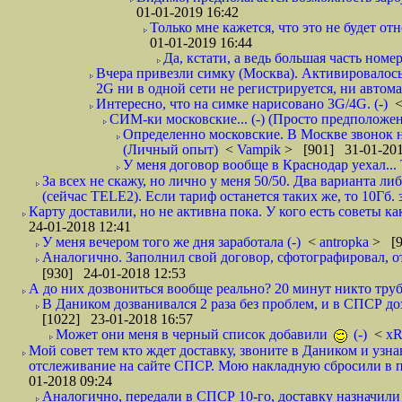
01-01-2019 16:42
Только мне кажется, что это не будет о
01-01-2019 16:44
Да, кстати, а ведь большая часть номер
Вчера привезли симку (Москва). Активировалось п
2G ни в одной сети не регистрируется, ни автом
Интересно, что на симке нарисовано 3G/4G. (-)
СИМ-ки московские... (-) (Просто предположе
Определенно московские. В Москве звонок н
(Личный опыт)
<
Vampik
> [901] 31-01-201
У меня договор вообще в Краснодар уехал...
За всех не скажу, но лично у меня 50/50. Два варианта л
(сейчас TELE2). Если тариф останется таких же, то 10Гб. 
Карту доставили, но не активна пока. У кого есть советы к
24-01-2018 12:41
У меня вечером того же дня заработала (-)
<
antropka
> [9
Аналогично. Заполнил свой договор, сфотографировал, 
[930] 24-01-2018 12:53
А до них дозвониться вообще реально? 20 минут никто трубк
В Даником дозванивался 2 раза без проблем, и в СПСР дозв
[1022] 23-01-2018 16:57
Может они меня в черный список добавили
(-)
<
xR
Мой совет тем кто ждет доставку, звоните в Даником и узн
отслеживание на сайте СПСР. Мою накладную сбросили в п
01-2018 09:24
Аналогично, передали в СПСР 10-го, доставку назначили н