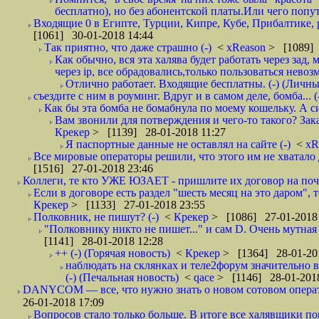
бесплатно), но без абонентской платы.Или чего попут
Входящие 0 в Египте, Турции, Кипре, Кубе, Прибалтике, р
[1061] 30-01-2018 14:44
Так приятно, что даже страшно (-)
<
xReason
> [1089] 
Как обычно, вся эта халява будет работать через зад
через ip, все обрадовались,только пользоваться нево
Отлично работает. Входящие бесплатны. (-) (Личн
съездите с ним в роуминг. Вдруг и в самом деле, бомба... (
Как бы эта бомба не бомабнула по моему кошельку. А си
Вам звонили для потверждения и чего-то такого? Зака
Крекер
> [1139] 28-01-2018 11:27
Я паспортные данные не оставлял на сайте (-)
<
xR
Все мировые операторы решили, что этого им не хватало 
[1516] 27-01-2018 23:46
Коллеги, те кто УЖЕ ЮЗАЕТ - пришлите их договор на почту
Если в договоре есть раздел "шесть месяц на это даром", т
Крекер
> [1133] 27-01-2018 23:55
Полковник, не пишут? (-)
<
Крекер
> [1086] 27-01-2018
"Полковнику никто не пишет..." и сам D. Очень мутная
[1141] 28-01-2018 12:28
++ (-) (Горячая новость)
<
Крекер
> [1364] 28-01-20
наблюдать на склянках и теле2форум значительно в
(-) (Печальная новость)
<
qace
> [1146] 28-01-2018
DANYCOM — все, что нужно знать о новом сотовом опера
26-01-2018 17:09
Вопросов стало только больше. В итоге все халявщики по