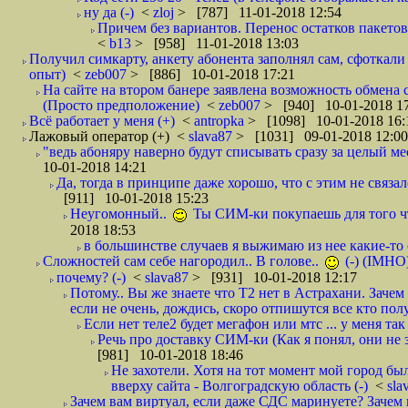
ну да (-)
<
zloj
> [787] 11-01-2018 12:54
Причем без вариантов. Перенос остатков пакетов
<
b13
> [958] 11-01-2018 13:03
Получил симкарту, анкету абонента заполнял сам, сфоткали 
опыт)
<
zeb007
> [886] 10-01-2018 17:21
На сайте на втором банере заявлена возможность обмена 
(Просто предположение)
<
zeb007
> [940] 10-01-2018 1
Всё работает у меня (+)
<
antropka
> [1098] 10-01-2018 16:
Лажовый оператор (+)
<
slava87
> [1031] 09-01-2018 12:00
"ведь абоняру наверно будут списывать сразу за целый мес
10-01-2018 14:21
Да, тогда в принципе даже хорошо, что с этим не связал
[911] 10-01-2018 15:23
Неугомонный..
Ты СИМ-ки покупаешь для того ч
2018 18:53
в большинстве случаев я выжимаю из нее какие-то со
Сложностей сам себе нагородил.. В голове..
(-) (IMHO
почему? (-)
<
slava87
> [931] 10-01-2018 12:17
Потому.. Вы же знаете что Т2 нет в Астрахани. Зачем
если не очень, дождись, скоро отпишутся все кто полу
Если нет теле2 будет мегафон или мтс ... у меня так 
Речь про доставку СИМ-ки (Как я понял, они не з
[981] 10-01-2018 18:46
Не захотели. Хотя на тот момент мой город бы
вверху сайта - Волгоградскую область (-)
<
sla
Зачем вам виртуал, если даже СДС маринуете? Зачем 