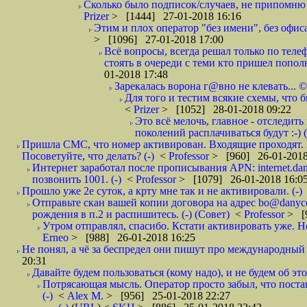
Сколько было подписок/случаев, не припомню 
Prizer
> [1444] 27-01-2018 16:16
Этим и плох оператор "без имени", без офиса
> [1096] 27-01-2018 17:00
Всё вопросы, всегда решал только по телеф
стоять в очереди с теми кто пришел попол
01-2018 17:48
Зарекалась ворона г@вно не клевать... ©
Для того и тестим всякие схемы, что б
<
Prizer
> [1052] 28-01-2018 09:22
Это всё мелочь, главное - отследит
поколений расплачиваться будут :-) (
Пришла СМС, что номер активирован. Входящие проходят. И
Посоветуйте, что делать? (-)
<
Professor
> [960] 26-01-2018
Интернет заработал после прописывания APN: internet.da
позвонить 1001. (-)
<
Professor
> [1079] 26-01-2018 16:0
Прошло уже 2е суток, а крту мне так и не активировали. (-)
Отправьте скан вашей копии договора на адрес bo@danyc
рождения в п.2 и распишитесь. (-) (Совет)
<
Professor
> [
Утром отправлял, спасибо. Кстати активировать уже. Но 
Erneo
> [988] 26-01-2018 16:25
Не понял, а чё за беспредел они пишут про международный 
20:31
Давайте будем пользоваться (кому надо), и не будем об этом
Потрясающая мысль. Оператор просто забыл, что постави
(-)
<
Alex M.
> [956] 25-01-2018 22:27