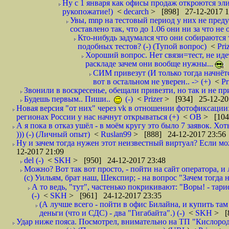
Ну с 1 января как офисы продаж откроются эли
рукопожатие!)
<
decarch
> [898] 27-12-2017 1
Увы, mnp на тестовый период у них не преду
составлено так, что до 1.06 они ни за что не 
Кто-нибудь задумался что они собираются
подобных тестов? (-) (Тупой вопрос)
<
Pri
Хороший вопрос. Нет связи=тест, не идет
раскладе зачем они вообще нужны...
СИМ привезут (И только тогда начнётся
вот в остальном не уверен.. -> (+)
<
Pr
Звонили в воскресенье, обещали привезти, но так и не при
Будешь первым.. Пиши..
(-)
<
Prizer
> [934] 25-12-20
Новая версия "от них" через vk в отношении фотофиксаци
регионах России у нас начнут открываться (+)
<
ОВ
> [104
А я пока в отказ ушёл - в моём кругу это было 7 заявок. Х
))) (-) (Личный опыт)
<
Ruslan99
> [888] 24-12-2017 23:56
Ну и зачем тогда нужен этот неизвестный виртуал? Если м
12-2017 21:09
del (-)
<
SKH
> [950] 24-12-2017 23:48
Можно? Вот так вот просто, - пойти на сайт оператора, и л
(с) Уильям, брат наш, Шекспир; - на вопрос "Зачем тогда 
А то ведь, "тут", частенько покрикивают: "Воры! - тариф-
(-)
<
SKH
> [961] 24-12-2017 23:35
(А лучше всего - пойти в офис Билайна, и купить там 
деньги (что и СДС) - два "Гигабайта".) (-)
<
SKH
> [
Удар ниже пояса. Посмотрел, внимательно на ТП "Кислород"