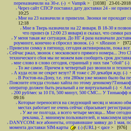
переназначили на 30-е. (-)
<
Vampik
> [1038] 23-01-2018
Через сайт СПСР поставил дату доставки 24 - не привезл
10:25
Мне на 23 назначили и привезли. Звонки не проходят 
12:18
Мне в Тверь назначили на 22 января. В 18-30 я позво
что привез (в 12:00 23 января) и сказал, что симки раз
У меня такая же ситуация. До НГ 4 раза назначали доставк
роуминге, конечно я сбросил звонок. (-)
<
xReason
> [972
Привезли симку в пятницу, сегодня активировали, пока все 
Сейчас ржал, звонок с московского прямого номера... Это С
технического сбоя мы не можем вам сообщить срок доставки
мне слово в слово сегодня, странный у них там "сбой" (-)
То же самое. Причем в четвертый раз звонили и техниче
А куда если не секрет везут? Я тоже с 20 декабря жду. (-)
В Ростов-на-Дону, т.е. эти 280км уже можно было бы пеш
Поясните откуда столько хайпа по этому деникому?Тинькоф
оператор должен быть реальный а не виртуальный (-)
<
And
200 руб/мес за 10 Гб, 500 минут, 500 СМС... У Тинькофф не
09:16
Которые переносятся на следующий месяц и можно обмен
местах работает не очень сейчас сбрасывает регистрацию
У же не полгода, а всего четыре месяца... Мне сегод
реклама, 2. минимум пользователей, и максимум шума.
DANYCOM: все абоненты, отправившие заявку до 1 мая, пол
момента доставки SIM-карты
(-)
(
URL
) <
qace
> [976] 1