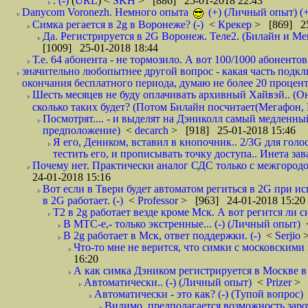
. (-)
(
URL
) <
SKH
> [886] 25-01-2018 22:43
Danycom Voronezh. Немного опыта
(+) (Личный опыт) (+
Симка регается в 2g в Воронеже? (-)
<
Крекер
> [869] 25
Да. Регистрируется в 2G Воронеж. Теле2. (Билайн и Мег
[1009] 25-01-2018 18:44
Т.е. 64 абонента - не тормозило. А вот 100/1000 абонентов
значительно любопытнее другой вопрос - какая часть подк
окончания бесплатного периода, думаю не более 20 проценто
Шесть месяцев не буду оплачивать архивный Хайвэй.. (Он 
сколько таких будет? (Потом Билайн посчитает(Мегафон, 
Посмотрят.... - и выделят на Дэниколл самый медленный
предположение)
<
decarch
> [918] 25-01-2018 15:46
Я его, Деником, вставил в кнопочник.. 2/3G для голо
тестить его, и прописывать точку доступа.. Инета зава
Почему нет. Практически аналог СДС только с межгородом.
24-01-2018 15:16
Вот если в Твери будет автоматом региться в 2G при ис
в 2G работает. (-)
<
Professor
> [963] 24-01-2018 15:20
T2 в 2g работает везде кроме Мск. А вот регится ли с
В МТС-е,- только экстренные... (-) (Личный опыт)
В 2g работает в Мск, ответ поддержки. (-)
<
Serjio
Что-то мне не верится, что симки с московскими 
16:20
А как симка Дэником регистрируется в Москве в 
Автоматически.. (-) (Личный опыт)
<
Prizer
> 
Автоматически - это как? (-) (Тупой вопрос)
Видимо, предполагается возможность зароу