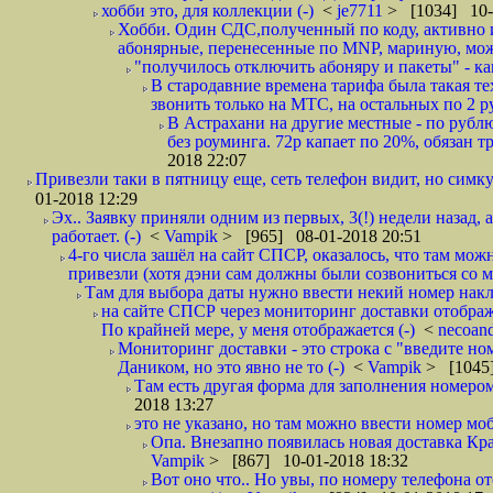
хобби это, для коллекции (-)
<
je7711
> [1034] 10-
Хобби. Один СДС,полученный по коду, активно и
абонярные, перенесенные по MNP, мариную, може
"получилось отключить абоняру и пакеты" - как
В стародавние времена тарифа была такая те
звонить только на МТС, на остальных по 2 руб
В Астрахани на другие местные - по рубл
без роуминга. 72р капает по 20%, обязан т
2018 22:07
Привезли таки в пятницу еще, сеть телефон видит, но симку
01-2018 12:29
Эх.. Заявку приняли одним из первых, 3(!) недели назад, 
работает. (-)
<
Vampik
> [965] 08-01-2018 20:51
4-го числа зашёл на сайт СПСР, оказалось, что там мож
привезли (хотя дэни сам должны были созвониться со мн
Там для выбора даты нужно ввести некий номер накла
на сайте СПСР через мониторинг доставки отображ
По крайней мере, у меня отображается (-)
<
necoan
Мониторинг доставки - это строка с "введите но
Даником, но это явно не то (-)
<
Vampik
> [1045]
Там есть другая форма для заполнения номером 
2018 13:27
это не указано, но там можно ввести номер моб
Опа. Внезапно появилась новая доставка Кра
Vampik
> [867] 10-01-2018 18:32
Вот оно что.. Но увы, по номеру телефона о