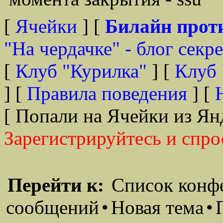
[
Ячейки
] [
Билайн прот
"На чердачке" - блог секр
[
Клуб "Курилка"
] [
Клуб 
] [
Правила поведения
] [
[ Попали на Ячейки из Ян
Зарегистрируйтесь и спро
Перейти к:
Список конф
сообщений
•
Новая тема
•