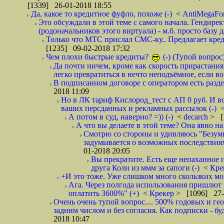
[1339] 26-01-2018 18:55
Да, какое то кредитное фуфло, похоже (-)
<
AntiMegaF
Это обсуждали в этой теме с самого начала. Гендире
(родоначальников этого виртуала) - м.б. просто базу 
Только что МТС прислал СМС-ку.. Предлагает кре
[1235] 09-02-2018 17:32
Чем плохи быстрые кредиты?
(-) (Тупой вопрос
Да почти ничем, кроме как скорость прирастани
легко превратиться в нечто неподъёмное, если вов
В подписанном договоре с оператором есть разде
2018 11:09
Но в ЛК тариф Кислород_тест с АП 0 руб. И вс
ваших персданных и рекламных рассылок (-)
А потом в суд, наверно? =)) (-)
<
decarch
> [
А что вы делаете в этой теме? Она явно на д
Смотрю со стороны и удивляюсь "Безумию
задумывается о возможных последствия
01-2018 20:05
Вы прекратите. Есть еще непаханное 
друга Коли из ммм за сапоги (-)
<
Кре
+И это тоже. Уже слишком много скользких мо
Ага. Через полгода использования пришлют п
оплатить 3600%" (+)
<
Крекер
> [1096] 27-
Очень очень тупой вопрос.... 500% годовых и ге
задним числом и без согласия. Как подписки - бу
2018 10:47