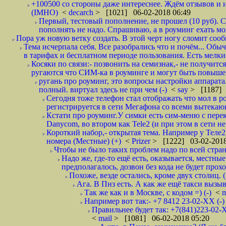
+100500 со стороны даже интереснее. Ждём отзывов и и
(IMHO)
<
decarch
> [1021] 06-02-2018 06:49
Первый, тестовый пополнение, не прошел (10 руб). Сд
пополнять не надо. Спрашиваю, а в роуминг ехать мо
Пора уж новую ветку создать. В этой черт ногу сломит сооб
Тема исчерпала себя. Все разобрались что и почём... О
в тарифах и бесплатном периоде пользования. Есть мелкие
Косяки по связи:- позвонить на семизнак,- не получится
ругаются что СИМ-ка в роуминге и могут быть повышен
ругань про роуминг, это вопросы настройки аппарата
полный. виртуал здесь не при чем (-)
<
say
> [1187] 
Сегодня тоже телефон стал отображать что мол в р
регистрируется в сети Мегафона со всеми вытекаю
Кстати про роуминг.У симки есть сим-меню с пере
Danycom, во втором как Tele2 (и при этом в сети не 
Короткий набор,- открытая тема. Например у Теле2
номера (Местные) (+)
<
Prizer
> [1222] 03-02-2018
Чтобы не было таких проблем надо по всей стране
Надо же, где-то ещё есть, оказывается, местны
предполагалось, дозвон без кода не будет проход
Похоже, везде остались, кроме двух столиц. 
Ага. В Пнз есть. А как же ещё такси вызыв
Так же как и в Москве, с кодом =) (-)
<
m
Например вот так:- +7 8412 23-02-ХХ (-
Правильнее будет так: +7(841)223-02-Х
<
mail
> [1081] 06-02-2018 05:20