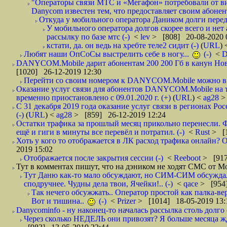
"Операторы связи МТС и «Мегафон» потребовали от вир
Danycom известен тем, что предоставляет своим абонент
Откуда у мобильного оператора Даником долги перед
У мобильного оператора долгов скорее всего и нет
рассылку по базе мтс (-)
<
lev
> [808] 20-08-2020 
кстати, да. он ведь на хребте теле2 сидит (-)
(
URL
)
Любят наши ОпСоСы выстрелить себе в ногу...
(-)
<
DANYCOM.Mobile дарит абонентам 200 200 Гб в канун Нового
[1020] 26-12-2019 12:30
Перейти со своим номером к DANYCOM.Mobile можно в 5
Оказание услуг связи для абонентов DANYCOM.Mobile на 
временно приостановлено с 09.01.2020 г. (+)
(
URL
) <
ag28
>
С 31 декабря 2019 года оказание услуг связи в регионах Рос
(-)
(
URL
) <
ag28
> [859] 26-12-2019 12:24
Остатки трафика за прошлый месяц прикольно перенесли. Ф
ещё и гиги в минуты все перевёл и потратил. (-)
<
Rust
> [
Хоть у кого то отображается в ЛК расход трафика онлайн? О
2019 15:02
Отображается после закрытия сессии (-)
<
Reeboot
> [917
Тут в комментах пишут, что на дэником не ходят СМС от М
Тут Даню как-то мало обсуждают, но СИМ-СИМ обсуждали 
сподручнее. Чудны дела твои, Ячейки!.. (-)
<
qace
> [954]
Так нечего обсужжать.. Оператор простой как палка-верё
Вот и тишина..
(-)
<
Prizer
> [1014] 18-05-2019 13:
Danycominfo - ну наконец-то началась рассылка столь дол
Через сколько НЕДЕЛЬ они привозят? Я больше месяца жду,