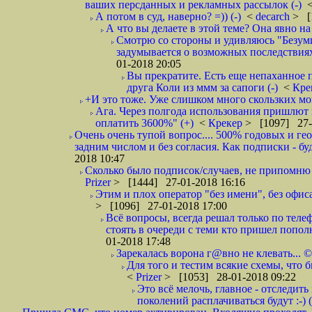
ваших персданных и рекламных рассылок (-)
А потом в суд, наверно? =)) (-)
<
decarch
> [
А что вы делаете в этой теме? Она явно на д
Смотрю со стороны и удивляюсь "Безумию
задумывается о возможных последствия
01-2018 20:05
Вы прекратите. Есть еще непаханное 
друга Коли из ммм за сапоги (-)
<
Кре
+И это тоже. Уже слишком много скользких мо
Ага. Через полгода использования пришлют п
оплатить 3600%" (+)
<
Крекер
> [1097] 27-
Очень очень тупой вопрос.... 500% годовых и ге
задним числом и без согласия. Как подписки - бу
2018 10:47
Сколько было подписок/случаев, не припомню 
Prizer
> [1444] 27-01-2018 16:16
Этим и плох оператор "без имени", без офиса
> [1096] 27-01-2018 17:00
Всё вопросы, всегда решал только по телеф
стоять в очереди с теми кто пришел попол
01-2018 17:48
Зарекалась ворона г@вно не клевать... ©
Для того и тестим всякие схемы, что б
<
Prizer
> [1053] 28-01-2018 09:22
Это всё мелочь, главное - отследит
поколений расплачиваться будут :-) (