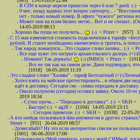
[983] 13-05-2019 22:44
В СПб в конце апреля привезли через 6 или 7 дней. (-)
9 мес. назад задавал этот вопрос саппорту... - "Восст
нет - только новый номер. В офисе "чужого" региона во
Может они на есим бизнес метят... Вот и не спешат.. (О
14-05-2019 08:15
Хорошо бы пуша не получить...
(-)
<
Prizer
> [957] 13
С 15 мая изменяется стоимость подключения к тарифу «Бесп
рублей. И станет необходимо ежемесячно и тратить, и попол
Так народ ломанулся... Это сладкое слово халява... (-)
<
Pr
Все еще хуже: это интриги архангельского дилера. (+)
(
Номанн! Так держать!
(-) (IMHO)
<
Prizer
> [1011
Все не так как на самом деле: Даня подтвердил, чт
[1018] 18-05-2019 11:19
Это сладкое слово "Халява" - тариф Бесплатный (+) (Личны
Хотел взять на майские протестировать... в общем две не
идёт в доставку. Сегодня смс - симка передана в доставку.
Около полуночи (сегодня) оставил заявку. Около 10-ти у
2019 18:34
Сутки прочь... - "Передано в доставку". (-)
<
SKH
> 
Быстро! (-)
<
ag28
> [1194] 14-05-2019 23:15
Сегодня привезли. (-)
<
SKH
> [1038] 22-05-20
А кто нибудь пользовался data-роумингом в других странах?
Steuer
> [955] 26-04-2019 08:57
2р/мегабайт? Ну это если интернетом совсем не пользовать
[1001] 06-06-2019 17:00
Пользовались (Мой приятель, ездил с моей СИМкой, тогд