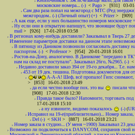
Кнопочников с 3Ж исчезающе мало, для такой 
московские номера... (-)
<
Pago
> [931] 03-01-
Сам два раза попал на межгород с МТС (Ред энерджи) 
межгородом.. (-) (Личный опыт) (+)
<
Prizer
> [909] 
А как еще, если у них большинство номеров московские =
Ну если они в открытую напишут, что звонящие будут поп
mail
> [926] 17-01-2018 03:58
В регионах кому-нибудь доставили? Заказывал в Тверь 27 де
Изменение параметров доставки на данном этапе невозможн
В пятницу из Даником позвонили согласовать доставку н
паспортом. (-)
<
Professor
> [954] 20-01-2018 16:01
Ростов-на-Дону, аналогично. В Даникоме "передано в ТК"
нам на склад не поступало". Заказывал 26го, №2965. (-)
Недавно доставили заказ 394 от 19-го декабря... Т.е. нам
453 от 19 дек. тишина. Подготовка документов для от
А-А-А! Шеф, всё пропало! Гипс снимают, к
> [853] 16-01-2018 23:49
да если честно вообще пох. это вы
писали что
[908] 17-01-2018 12:30
Правда такое было? Напомните, торговать под
17-01-2018 15:10
а ну извините, видимо показалось
(-)
(
UR
Исправил на 19-е(приблизительно)... Номер заказа, 
Del (-)
<
SKH
> [887] 16-01-2018 23:21
Номер заказа в студию... (У меня ~1900) Заказывал 23 дека
Возможно ли подключиться к DANYCOM, сохранив свой номе
Московской и Ленинградской областей, а также из Краснода