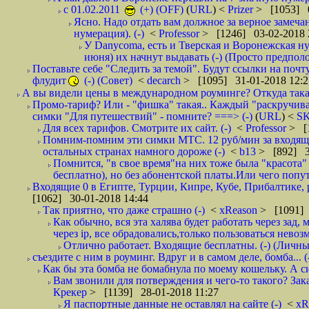
с 01.02.2011
(+) (OFF)
(
URL
) <
Prizer
> [1053] 0
Ясно. Надо отдать вам должное за верное замечан
нумерация). (-)
<
Professor
> [1246] 03-02-2018 
У Danycoma, есть и Тверская и Воронежская ну
июня) их начнут выдавать (-) (Просто предпол
Поставьте себе "Следить за темой". Будут ссылки на почт
флудит
(-) (Совет)
<
decarch
> [1095] 31-01-2018 12:2
А вы видели цены в международном роуминге? Откуда такая
Промо-тариф? Или - "фишка" такая.. Каждый "раскручивае
симки "Для путешествий" - помните? ===> (-)
(
URL
) <
S
Для всех тарифов. Смотрите их сайт. (-)
<
Professor
> [
Помним-помним эти симки МТС. 12 руб/мин за входящие и
остальных странах намного дороже (-)
<
b13
> [892] 3
Помнится, "в свое время"на них тоже была "красота
бесплатно), но без абонентской платы.Или чего попут
Входящие 0 в Египте, Турции, Кипре, Кубе, Прибалтике, р
[1062] 30-01-2018 14:44
Так приятно, что даже страшно (-)
<
xReason
> [1091] 
Как обычно, вся эта халява будет работать через зад
через ip, все обрадовались,только пользоваться нево
Отлично работает. Входящие бесплатны. (-) (Личн
съездите с ним в роуминг. Вдруг и в самом деле, бомба... (
Как бы эта бомба не бомабнула по моему кошельку. А си
Вам звонили для потверждения и чего-то такого? Зака
Крекер
> [1139] 28-01-2018 11:27
Я паспортные данные не оставлял на сайте (-)
<
xR