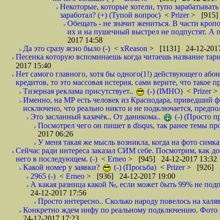
Некоторые, которые хотели, тупо зарабатывать 
заработал? (+) (Тупой вопрос)
<
Prizer
> [915]
Обещать - не значит жениться. В части кропо
их и на пушечный выстрел не подпустят. А п
2017 14:58
Да это сразу ясно было (-)
<
xReason
> [1131] 24-12-2017
Песенка которую вспоминаешь когда читаешь название тар
2017 15:40
Нет самого главного, хотя бы одного(1!) действующего абон
кредитов, то это массовая истерия, сами верите, что такое п
Тизерная реклама присутствует..
(-) (IMHO)
<
Prizer
>
Именно, на МР есть человек из Краснодара, приведший ф
исключено, что реально никто и не подключается, предпол
Это засланный казачёк.. От даникома..
(-) (Просто 
Посмотрел чего он пишет в disqus, так ранее темы пр
2017 06:26
У меня такая же мысль возникла, когда на фото симкар
Сейчас ради интереса заказал СИМ себе. Посмотрим, как д
него в последующем. (-)
<
Erneo
> [945] 24-12-2017 13:32
Какой номер у заявки?
(-) (Просьба)
<
Prizer
> [926] 2
2965 (-)
<
Erneo
> [936] 24-12-2017 19:00
А какая разница какой №, если может быть 99% не подп
24-12-2017 17:56
Просто интересно.. Сколько народу повелось на халяв
Конкретно ждем инфу по реальному подключению. Фото симо
24-12-2017 17:23