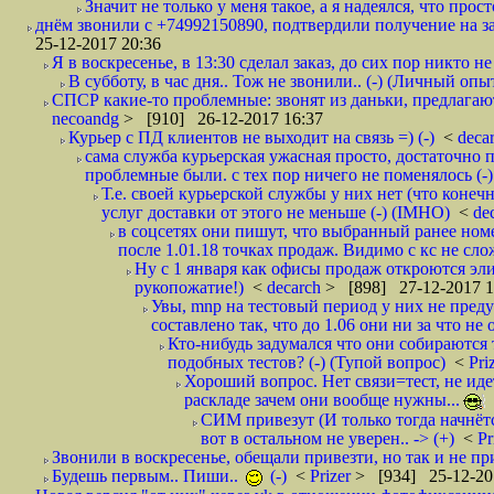
Значит не только у меня такое, а я надеялся, что просто
днём звонили с +74992150890, подтвердили получение на зав
25-12-2017 20:36
Я в воскресенье, в 13:30 сделал заказ, до сих пор никто н
В субботу, в час дня.. Тож не звонили.. (-) (Личный опы
СПСР какие-то проблемные: звонят из даньки, предлагают 
necoandg
> [910] 26-12-2017 16:37
Курьер с ПД клиентов не выходит на связь =) (-)
<
deca
сама служба курьерская ужасная просто, достаточно п
проблемные были. с тех пор ничего не поменялось (-)
Т.е. своей курьерской службы у них нет (что коне
услуг доставки от этого не меньше (-) (IMHO)
<
de
в соцсетях они пишут, что выбранный ранее ном
после 1.01.18 точках продаж. Видимо с кс не сло
Ну с 1 января как офисы продаж откроются эли
рукопожатие!)
<
decarch
> [898] 27-12-2017 1
Увы, mnp на тестовый период у них не преду
составлено так, что до 1.06 они ни за что не 
Кто-нибудь задумался что они собираются
подобных тестов? (-) (Тупой вопрос)
<
Pri
Хороший вопрос. Нет связи=тест, не идет
раскладе зачем они вообще нужны...
СИМ привезут (И только тогда начнётся
вот в остальном не уверен.. -> (+)
<
Pr
Звонили в воскресенье, обещали привезти, но так и не при
Будешь первым.. Пиши..
(-)
<
Prizer
> [934] 25-12-20