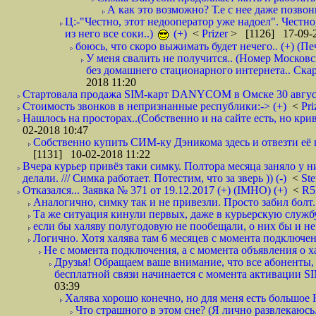
А как это возможно? Т.е с нее даже позвон
Ц:-"Честно, этот недооператор уже надоел". Честно
из него все соки..)
(+)
<
Prizer
> [1126] 17-09-2
боюсь, что скоро выжимать будет нечего.. (+) (Пе
У меня свалить не получится.. (Номер Московс
без домашнего стационарного интернета.. Ск
2018 11:20
Стартовала продажа SIM-карт DANYCOM в Омске 30 августа 
Стоимость звонков в непризнанные республики:-> (+)
<
Pri
Нашлось на просторах..(Собственно и на сайте есть, но криво. А наро
02-2018 10:47
Собственно купить СИМ-ку Дэникома здесь и отвезти её в
[1131] 10-02-2018 11:22
Вчера курьер привёз таки симку. Полтора месяца заняло у н
делали. /// Симка работает. Потестим, что за зверь )) (-)
<
St
Отказался... Заявка № 371 от 19.12.2017 (+) (IMHO) (+)
<
R
Аналогично, симку так и не привезли. Просто забил болт. 
Та же ситуация кинули первых, даже в курьерскую службу
если бы халяву полугодовую не пообещали, о них бы и не
Логично. Хотя халява там 6 месяцев с момента подключени
Не с момента подключения, а с момента объявления о хал
Друзья! Обращаем ваше внимание, что все абоненты, 
бесплатной связи начинается с момента активации 
03:39
Халява хорошо конечно, но для меня есть большое 
Что страшного в этом сне? (Я лично развлекаюсь.