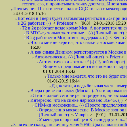
тестить его, и прописывать точку доступа.. Инета зава
Почему нет. Практически аналог СДС только с межгородом.
24-01-2018 15:16
Вот если в Твери будет автоматом региться в 2G при ис
в 2G работает. (-)
<
Professor
> [963] 24-01-2018 15:20
T2 в 2g работает везде кроме Мск. А вот регится ли с
В МТС-е,- только экстренные... (-) (Личный опыт)
В 2g работает в Мск, ответ поддержки. (-)
<
Serjio
Что-то мне не верится, что симки с московскими 
16:20
А как симка Дэником регистрируется в Москве в 
Автоматически.. (-) (Личный опыт)
<
Prizer
> 
Автоматически - это как? (-) (Тупой вопрос)
Видимо, предполагается возможность зароу
01-01-2019 16:42
Только мне кажется, что это не будет о
01-01-2019 16:44
Да, кстати, а ведь большая часть номер
Вчера привезли симку (Москва). Активировалось п
2G ни в одной сети не регистрируется, ни автом
Интересно, что на симке нарисовано 3G/4G. (-)
СИМ-ки московские... (-) (Просто предположе
Определенно московские. В Москве звонок н
(Личный опыт)
<
Vampik
> [901] 31-01-201
У меня договор вообще в Краснодар уехал...
За всех не скажу, но лично у меня 50/50. Два варианта л