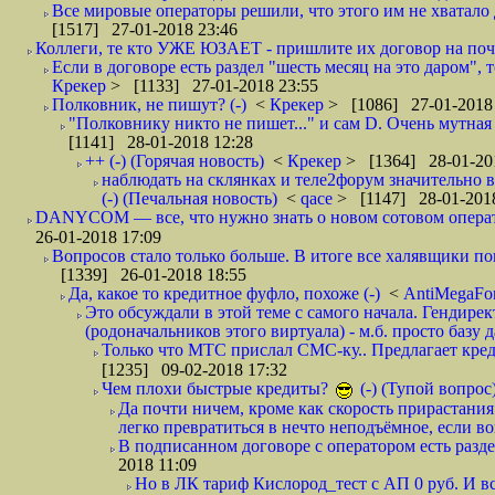
Все мировые операторы решили, что этого им не хватало 
[1517] 27-01-2018 23:46
Коллеги, те кто УЖЕ ЮЗАЕТ - пришлите их договор на почту
Если в договоре есть раздел "шесть месяц на это даром", т
Крекер
> [1133] 27-01-2018 23:55
Полковник, не пишут? (-)
<
Крекер
> [1086] 27-01-2018
"Полковнику никто не пишет..." и сам D. Очень мутная
[1141] 28-01-2018 12:28
++ (-) (Горячая новость)
<
Крекер
> [1364] 28-01-20
наблюдать на склянках и теле2форум значительно в
(-) (Печальная новость)
<
qace
> [1147] 28-01-2018
DANYCOM — все, что нужно знать о новом сотовом опера
26-01-2018 17:09
Вопросов стало только больше. В итоге все халявщики по
[1339] 26-01-2018 18:55
Да, какое то кредитное фуфло, похоже (-)
<
AntiMegaF
Это обсуждали в этой теме с самого начала. Гендире
(родоначальников этого виртуала) - м.б. просто базу 
Только что МТС прислал СМС-ку.. Предлагает кре
[1235] 09-02-2018 17:32
Чем плохи быстрые кредиты?
(-) (Тупой вопрос
Да почти ничем, кроме как скорость прирастани
легко превратиться в нечто неподъёмное, если вов
В подписанном договоре с оператором есть разде
2018 11:09
Но в ЛК тариф Кислород_тест с АП 0 руб. И вс