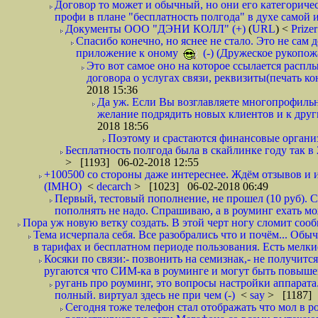
Договор то может и обычный, но они его категоричес
профи в плане "бесплатность полгода" в духе самой 
Документы ООО "ДЭНИ КОЛЛ" (+)
(
URL
) <
Prize
Спасибо конечно, но яснее не стало. Это не сам
приложение к оному
(-) (Дружеское рукопож
Это вот самое оно на которое ссылается распл
договора о услугах связи, реквизиты(печать ко
2018 15:36
Да уж. Если Вы возглавляете многопрофиль
желание подрядить новых клиентов и к други
2018 18:56
Поэтому и срастаются финансовые организа
Бесплатность полгода была в скайлинке году так в
> [1193] 06-02-2018 12:55
+100500 со стороны даже интереснее. Ждём отзывов и и
(IMHO)
<
decarch
> [1023] 06-02-2018 06:49
Первый, тестовый пополнение, не прошел (10 руб). Сд
пополнять не надо. Спрашиваю, а в роуминг ехать мо
Пора уж новую ветку создать. В этой черт ногу сломит сооб
Тема исчерпала себя. Все разобрались что и почём... О
в тарифах и бесплатном периоде пользования. Есть мелкие
Косяки по связи:- позвонить на семизнак,- не получится
ругаются что СИМ-ка в роуминге и могут быть повышен
ругань про роуминг, это вопросы настройки аппарата
полный. виртуал здесь не при чем (-)
<
say
> [1187] 
Сегодня тоже телефон стал отображать что мол в р