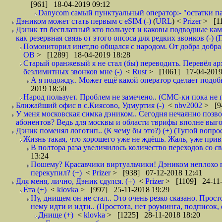
[961] 18-04-2019 09:12
Danycom самый пунктуальный оператор:- "остатки па
Дэником может стать первым с еSIM (-)
(
URL
) <
Prizer
> [11
Дэник тп бесплатный кто пользует и каковы подводные кам
как резервная связь от этого опсоса для редких звонков (-) (
Помониторил инет,по общался с народом. От добра добра 
ОВ
> [1289] 18-04-2019 18:28
Старый оранжевый я не стал (бы) переводить. Перевёл а
безлимитных звонков мне (-)
<
Rust
> [1061] 17-04-2019
А я подожду.. Может ещё какой оператор сделает подо
2019 18:50
Народ пользует. Проблем не замечено.. (СМС-ки пока не п
Ближайший офис в с.Киясово, Удмуртия (-)
<
nbv2002
> [9
У меня московская симка дэником.. Сегодня нечаянно позво
абонентов? Ведь для москвы и области тврифы вполне выго
Дэник поменял логотип.. (К чему бы это?) (+) (Тупой вопро
Жизнь такая, что хорошего уже не ждёшь. Жаль, уже привы
В полтора раза увеличилось количество переходов со
13:24
Пошему? Красавчики виртуальчики! Дэником неплохо п
перекупил? (+)
<
Prizer
> [938] 07-12-2018 12:41
Для меня, лично, Дэник сдулся. (+)
<
Prizer
> [1109] 24-11-
Ёта (+)
<
klovka
> [997] 25-11-2018 19:29
Ну, днищем он не стал.. Это очень резко сказано. Прос
нему идти и идти.. (Простота, нет роуминга, подписок
Днище (+)
<
klovka
> [1225] 28-11-2018 18:20