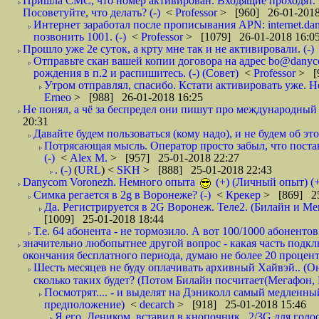
Пришла СМС, что номер активирован. Входящие проходят. И
Посоветуйте, что делать? (-)
<
Professor
> [960] 26-01-2018
Интернет заработал после прописывания APN: internet.da
позвонить 1001. (-)
<
Professor
> [1079] 26-01-2018 16:0
Прошло уже 2е суток, а крту мне так и не активировали. (-)
Отправьте скан вашей копии договора на адрес bo@danyc
рождения в п.2 и распишитесь. (-) (Совет)
<
Professor
> [
Утром отправлял, спасибо. Кстати активировать уже. Но 
Erneo
> [988] 26-01-2018 16:25
Не понял, а чё за беспредел они пишут про международный 
20:31
Давайте будем пользоваться (кому надо), и не будем об этом
Потрясающая мысль. Оператор просто забыл, что постави
(-)
<
Alex M.
> [957] 25-01-2018 22:27
. (-)
(
URL
) <
SKH
> [888] 25-01-2018 22:43
Danycom Voronezh. Немного опыта
(+) (Личный опыт) (+
Симка регается в 2g в Воронеже? (-)
<
Крекер
> [869] 25
Да. Регистрируется в 2G Воронеж. Теле2. (Билайн и Мег
[1009] 25-01-2018 18:44
Т.е. 64 абонента - не тормозило. А вот 100/1000 абонентов
значительно любопытнее другой вопрос - какая часть подк
окончания бесплатного периода, думаю не более 20 проценто
Шесть месяцев не буду оплачивать архивный Хайвэй.. (Он 
сколько таких будет? (Потом Билайн посчитает(Мегафон, 
Посмотрят.... - и выделят на Дэниколл самый медленный
предположение)
<
decarch
> [918] 25-01-2018 15:46
Я его, Деником, вставил в кнопочник.. 2/3G для голо