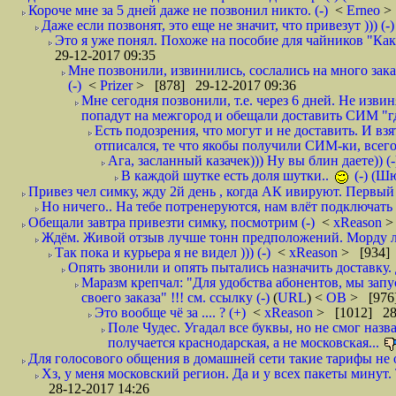
Короче мне за 5 дней даже не позвонил никто. (-)
<
Erneo
>
Даже если позвонят, это еще не значит, что привезут ))) (-)
Это я уже понял. Похоже на пособие для чайников "Как о
29-12-2017 09:35
Мне позвонили, извинились, сослались на много заказ
(-)
<
Prizer
> [878] 29-12-2017 09:36
Мне сегодня позвонили, т.е. через 6 дней. Не изв
попадут на межгород и обещали доставить СИМ "где
Есть подозрения, что могут и не доставить. И взят
отписался, те что якобы получили СИМ-ки, всего 
Ага, засланный казачек))) Ну вы блин даете)) (-
В каждой шутке есть доля шутки..
(-) (Ш
Привез чел симку, жду 2й день , когда АК ивируют. Первый р
Но ничего.. На тебе потренеруются, нам влёт подключать б
Обещали завтра привезти симку, посмотрим (-)
<
xReason
>
Ждём. Живой отзыв лучше тонн предположений. Морду ли
Так пока и курьера я не видел ))) (-)
<
xReason
> [934] 
Опять звонили и опять пытались назначить доставку. 
Маразм крепчал: "Для удобства абонентов, мы запу
своего заказа" !!! см. ссылку (-)
(
URL
) <
ОВ
> [976
Это вообще чё за .... ? (+)
<
xReason
> [1012] 28
Поле Чудес. Угадал все буквы, но не смог наз
получается краснодарская, а не московская...
Для голосового общения в домашней сети такие тарифы не о
Хз, у меня московский регион. Да и у всех пакеты минут. 
28-12-2017 14:26