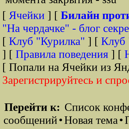
[
Ячейки
] [
Билайн прот
"На чердачке" - блог секр
[
Клуб "Курилка"
] [
Клуб 
] [
Правила поведения
] [
[ Попали на Ячейки из Ян
Зарегистрируйтесь и спро
Перейти к:
Список конф
сообщений
•
Новая тема
•