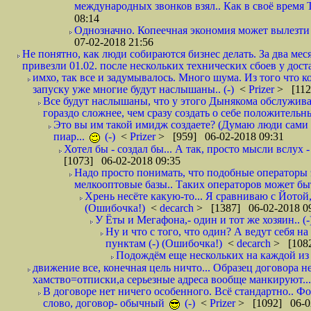
международных звонков взял.. Как в своё время
08:14
Однозначно. Копеечная экономия может вылезти
07-02-2018 21:56
Не понятно, как люди собираются бизнес делать. За два мес
привезли 01.02. после нескольких технических сбоев у дост
имхо, так все и задумывалось. Много шума. Из того что к
запуску уже многие будут наслышаны.. (-)
<
Prizer
> [112
Все будут наслышаны, что у этого Дынякома обслужива
гораздо сложнее, чем сразу создать о себе положительн
Это вы им такой имидж создаете? (Думаю люди сами оп
пиар...
(-)
<
Prizer
> [959] 06-02-2018 09:31
Хотел бы - создал бы... А так, просто мысли вслух 
[1073] 06-02-2018 09:35
Надо просто понимать, что подобные операторы 
мелкооптовые базы.. Таких операторов может быт
Хрень несёте какую-то... Я сравниваю с Йотой
(Ошибочка!)
<
decarch
> [1387] 06-02-2018 0
У Ёты и Мегафона,- один и тот же хозяин.. (-
Ну и что с того, что один? А ведут себя 
пунктам (-) (Ошибочка!)
<
decarch
> [1082
Подождём еще нескольких на каждой из 
движение все, конечная цель ничто... Образец договора н
хамство=отписки,а серьезные адреса вообще манкируют...
В договоре нет ничего особенного. Всё стандартно.. Фот
слово, договор- обычный
(-)
<
Prizer
> [1092] 06-0