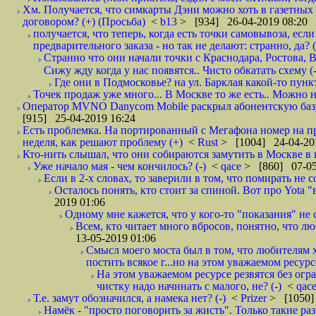
Хм. Получается, что симкарты Дэни можно хоть в газетных к
договором? (+) (Просьба)
<
b13
> [934] 26-04-2019 08:20
получается, что теперь, когда есть точки самовывоза, есл
предварительного заказа - но так не делают: странно, да? (
Странно что они начали точки с Краснодара, Ростова,
Сижу жду когда у нас появятся.. Чисто обкатать схему (-
Где они в Подмосковье? на ул. Барклая какой-то пункт
Точек продаж уже много... В Москве то же есть.. Можно на
Оператор MVNO Danycom Mobile раскрыл абонентскую базу.
[915] 25-04-2019 16:24
Есть проблемка. На портированный с Мегафона номер на при
неделя, как решают проблему (+)
<
Rust
> [1004] 24-04-20
Кто-нить слышал, что они собираются замутить в Москве в к
Уже начало мая - чем кончилось? (-)
<
qace
> [860] 07-05
Если в 2-х словах, то заверили в том, что помирать не с
Осталось понять, кто стоит за спиной. Вот про Yota "
2019 01:06
Одному мне кажется, что у кого-то "показания" не с
Всем, кто читает много вбросов, понятно, что люб
13-05-2019 01:06
Смысл моего моста был в том, что любителям х
постить всякое г...но на этом уважаемом ресурсе.
На этом уважаемом ресурсе резвятся без огр
чистку надо начинать с малого, не? (-)
<
qac
Т.е. замут обозначился, а намека нет? (-)
<
Prizer
> [1050]
Намёк - "просто поговорить за жисть". Только такие ра