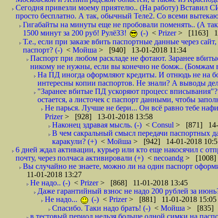
Сегодня привезли моему приятелю.. (На работу) Вставил СИ
просто бесплатно. А так, обычный Теле2. Со всеми вытек
Гигабайты на минуты еще не пробовали поменять.. (А та
1500 минут за 200 руб! РулёЗЗ!
(-)
<
Prizer
> [1163] 1
Т.е., если при заказе вбить паспортные данные через сай
паспорт? (-)
<
Мойша
> [940] 13-01-2018 11:34
Паспорт при любом раскладе не фотают. Заранее вбит
никому не нужны, если вы конечно не бомж.. (Бомжам в
На ПД иногда оформляют кредиты. И отнюдь не на б
интересны копии паспортов. Не знали? А выводы дела
"Заранее вбитые ПД ускоряют процесс вписывания"?
остается, а листочек с паспорт данными, чтобы заполн
Не парься. Лучше не бери... Он всё равно тебе нафи
Prizer
> [928] 13-01-2018 13:58
Наконец здравая мысль. (-)
<
Consul
> [871] 14-
В чем сакральный смысл передачи паспортных да
каракули? (+)
<
Мойша
> [942] 14-01-2018 10:5
6 дней ждал активации, курьер или кто еще накосячил с от
почту, через полчаса активировали (+)
<
necoandg
> [1008]
Вы случайно не знаете, можно ли на один паспорт оформи
11-01-2018 13:27
Не надо.. (-)
<
Prizer
> [868] 11-01-2018 13:45
Даже гарантийный взнос не надо 200 рублей за июнь?
Не надо...
(-)
<
Prizer
> [881] 11-01-2018 15:05
Спасибо. Таки надо брать! (-)
<
Мойша
> [835] 
в тестовый период нельзя больше одной симки на паспор