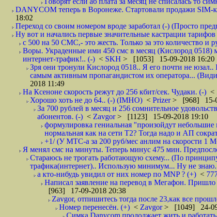
Говорят если аб плата за месяц не списалась то симк
DANYCOM теперь в Воронеже. Стартовали продажи SIM-карт
18:02
Переход со своим номером вроде заработал (-) (Просто пре
Ну вот и начались первые значительные кастрации тарифов 
с 500 на 50 СМС,- это жесть. Только за это количество и ру
Воры. Украденные ими 450 смс в месяц (Кислород 0518) 
интернет-трафик!.. (-)
<
SKH
> [1053] 15-09-2018 16:20
Зря они тронули Кислород 0518.. Я его почти не юзал.. 
самым активным пропагандистом их оператора... (Видим
2018 11:49
На Ксеноне скорость режут до 256 кбит/сек. Чудаки. (-)
<
Хорошо хоть не до 64.. (-) (IMHO)
<
Prizer
> [968] 15-0
За 700 рублей в месяц и 256 сомнительное удовольст
абонентов. (-)
<
Zavgor
> [1123] 15-09-2018 19:10
формулировка гениальная "произойдут небольшие из
нормальная как на сети Т2? Тогда надо и АП сократ
+1/ (У МТС-а за 200 руб/мес анлим на скорости 1 Мб
Я менял смс на минуты. Теперь минус 475 мин. Предпослед
Стараюсь не трогать работающую схему... (По принципу
трафика(интернет).. Использую минимум... Ну не знаю..
а кто-нибудь увидил от них номер по MNP ? (+)
<
77
Написал заявление на перевод в Мегафон. Пришло 
[963] 17-09-2018 20:38
Zavgor, отпишитесь тогда после 23,как все прошло
Номер перенесён. (+)
<
Zavgor
> [1049] 24-09
Симка Danycom продолжает жить и работать 