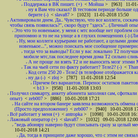
Поддержка в ВК пишет. (+)
<
Мойша
> [963] 11-01-
ну я Вам что сказал? В тестовом периоде больше одн
берите (-)
<
slava87
> [1023] 11-01-2018 15:50
Активировали днем. Да.. Чувствую, что все коллеги, соска
чтобы связь появилась?", скоро будут "здесь".. (Личный опыт
Это что то новенькое, у меня с мтс вообще нет проблем с
припомню и то не на улице а в глухих помещениях (-) (
Ну, мои коллеги курьерами не работают, а целыми днями
новенькое...", можно поискать мое сообщение примерно 
тогда что за выводы? Если у вас локально Т2 получше
мобиле мтс,так последнее время дома Т2 сильно слива
А не проще ли взять Т2 и не выносить мозг этими
Так на чьей сети по факту работает? Теле2? (-)
<
Tha
Код сети 250 20 - Теле2 (в телефоне отображается
ну да (-)
<
zloj
> [787] 11-01-2018 12:54
Причем без вариантов. Перенос остатков пакетов
<
b13
> [958] 11-01-2018 13:03
Получил симкарту, анкету абонента заполнял сам, сфоткали 
опыт)
<
zeb007
> [886] 10-01-2018 17:21
На сайте на втором банере заявлена возможность обмена 
(Просто предположение)
<
zeb007
> [940] 10-01-2018 1
Всё работает у меня (+)
<
antropka
> [1098] 10-01-2018 16:
Лажовый оператор (+)
<
slava87
> [1032] 09-01-2018 12:00
"ведь абоняру наверно будут списывать сразу за целый мес
10-01-2018 14:21
Да, тогда в принципе даже хорошо, что с этим не связал