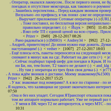
Оператор, оказался лакмусом.. После первого июня, не бу
поездках и отсутствие межгорода, как такового и роуминга.
Зашибись перспектива... Перед каждым звонком проверят
Визуально -по префиксу, я так понял -уже не определи
Выручает приложение Сотовые операторы ) (-)
(
URL
Тоже поставил, но бесплатная версия неправильно
правильно определяет. (-)
<
Йцук
> [905] 11-01-2
Взял себе ТП с единой ценой на всю страну.. При
<
Prizer
> [949] 28-12-2017 08:26
Рано радоваться (-) (IMHO)
<
Andrey34
> [992] 27-12-
Андрей, приветствую! До июня нужно еще дожить. Думаю 
наступающим! (-)
<
vedser
> [1007] 27-12-2017 18:03
Ещё плюсы есть, пакеты переносятся на следующий месяц 
снимают в минус как на сдс. Работает на две сети (+)
<
j
Сейчас подбирал тариф шефу для поездки в Крым. И то
ни Би, ни, тем более, Т2 такого не делают (-)
<
and_klg
Ну там у оператора из трех букв своя дочка (-)
<
je77
А пока ждём звонков о доставке. Моему знакомому(№1500) поз
Prizer
> [942] 26-12-2017 15:25
У вас знакомые под номерами? А я все по старинке - по 
Я надеюсь, что халявщики не уронят окончательно интернет 
07:50
Она и без них упадет. Сегодня ЯТранспорт отказался пока
том же аппарате нормально работает. Уже не первый раз т
У меня в ВК через Т2 не авторизуется, а через МТС - 
10:31