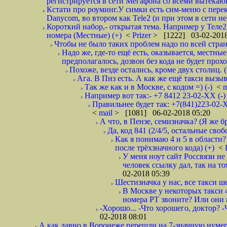
регистрируется в сети Мегафона со всеми вытекаю
Кстати про роуминг.У симки есть сим-меню с пере
Danycom, во втором как Tele2 (и при этом в сети не 
Короткий набор,- открытая тема. Например у Теле2
номера (Местные) (+)
<
Prizer
> [1222] 03-02-2018
Чтобы не было таких проблем надо по всей стране
Надо же, где-то ещё есть, оказывается, местны
предполагалось, дозвон без кода не будет проход
Похоже, везде остались, кроме двух столиц. 
Ага. В Пнз есть. А как же ещё такси вызыв
Так же как и в Москве, с кодом =) (-)
<
m
Например вот так:- +7 8412 23-02-ХХ (-
Правильнее будет так: +7(841)223-02-Х
<
mail
> [1081] 06-02-2018 05:20
А что, в Пензе, семизначка? (Я же бр
Да, код 841 (2/4/5, остальные сво
Как я понимаю 4 и 5 в области?
после трёхзначного кода) (+)
<
У меня ноут сайт Россвязи не
человек ссылку дал, так на то
02-2018 05:39
Шестизначка у нас, все такси ш
В Москве у некоторых такси 
номера РТ звоните? Или они в
-Хорошо... -Что хорошего, доктор? -
02-2018 08:01
А как давно в Воронеже перешли на 7-значную нумер