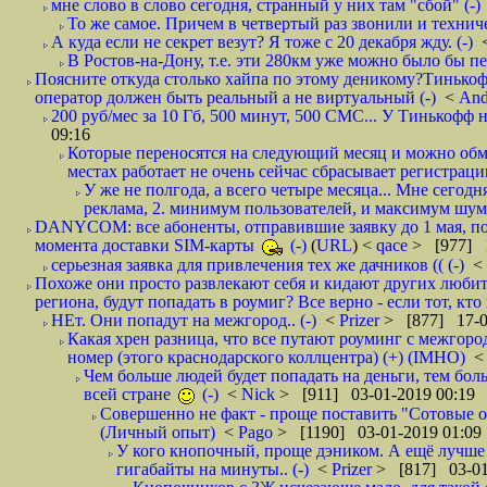
мне слово в слово сегодня, странный у них там "сбой" (-)
То же самое. Причем в четвертый раз звонили и техниче
А куда если не секрет везут? Я тоже с 20 декабря жду. (-)
В Ростов-на-Дону, т.е. эти 280км уже можно было бы пеш
Поясните откуда столько хайпа по этому деникому?Тинькоф
оператор должен быть реальный а не виртуальный (-)
<
And
200 руб/мес за 10 Гб, 500 минут, 500 СМС... У Тинькофф не
09:16
Которые переносятся на следующий месяц и можно обмен
местах работает не очень сейчас сбрасывает регистрацию
У же не полгода, а всего четыре месяца... Мне сегод
реклама, 2. минимум пользователей, и максимум шума.
DANYCOM: все абоненты, отправившие заявку до 1 мая, пол
момента доставки SIM-карты
(-)
(
URL
) <
qace
> [977] 1
серьезная заявка для привлечения тех же дачников (( (-)
<
Похоже они просто развлекают себя и кидают других любител
региона, будут попадать в роумиг? Все верно - если тот, кто вам звони 
НЕт. Они попадут на межгород.. (-)
<
Prizer
> [877] 17-0
Какая хрен разница, что все путают роуминг с межгор
номер (этого краснодарского коллцентра) (+) (IMHO)
Чем больше людей будет попадать на деньги, тем бо
всей стране
(-)
<
Nick
> [911] 03-01-2019 00:19
Совершенно не факт - проще поставить "Сотовые опе
(Личный опыт)
<
Pago
> [1190] 03-01-2019 01:09
У кого кнопочный, проще дэником. А ещё лучше 
гигабайты на минуты.. (-)
<
Prizer
> [817] 03-01