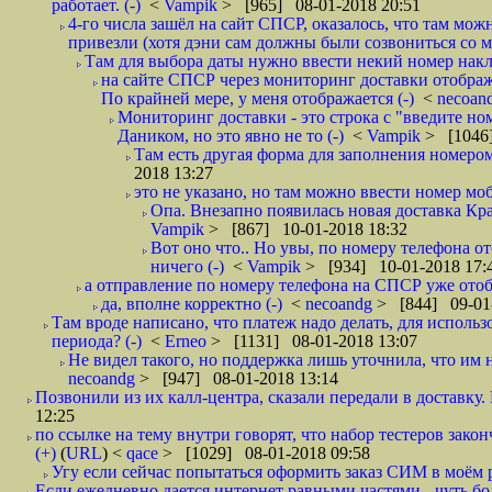
работает. (-)
<
Vampik
> [965] 08-01-2018 20:51
4-го числа зашёл на сайт СПСР, оказалось, что там мож
привезли (хотя дэни сам должны были созвониться со мн
Там для выбора даты нужно ввести некий номер накла
на сайте СПСР через мониторинг доставки отображ
По крайней мере, у меня отображается (-)
<
necoan
Мониторинг доставки - это строка с "введите но
Даником, но это явно не то (-)
<
Vampik
> [1046]
Там есть другая форма для заполнения номером 
2018 13:27
это не указано, но там можно ввести номер моб
Опа. Внезапно появилась новая доставка Кра
Vampik
> [867] 10-01-2018 18:32
Вот оно что.. Но увы, по номеру телефона о
ничего (-)
<
Vampik
> [934] 10-01-2018 17:
а отправление по номеру телефона на СПСР уже отоб
да, вполне корректно (-)
<
necoandg
> [844] 09-01
Там вроде написано, что платеж надо делать, для использ
периода? (-)
<
Erneo
> [1131] 08-01-2018 13:07
Не видел такого, но поддержка лишь уточнила, что им 
necoandg
> [947] 08-01-2018 13:14
Позвонили из их калл-центра, сказали передали в доставку. И
12:25
по ссылке на тему внутри говорят, что набор тестеров зак
(+)
(
URL
) <
qace
> [1029] 08-01-2018 09:58
Угу если сейчас попытаться оформить заказ СИМ в моём р
Если ежедневно дается интернет равными частями - чуть боле