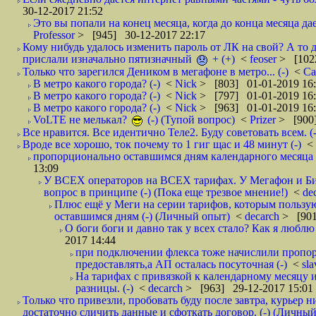
30-12-2017 21:52
Это вы попали на конец месяца, когда до конца месяца дае
Professor
> [945] 30-12-2017 22:17
Кому нибудь удалось изменить пароль от ЛК на свой? А то 
прислали изначально пятизначный
+ (+)
<
feoser
> [102
Только что зарегился Деником в мегафоне в метро... (-)
<
С
В метро какого города? (-)
<
Nick
> [803] 01-01-2019 16
В метро какого города? (-)
<
Nick
> [797] 01-01-2019 16
В метро какого города? (-)
<
Nick
> [963] 01-01-2019 16
VoLTE не мелькал?
(-) (Тупой вопрос)
<
Prizer
> [900]
Все нравится. Все идентично Теле2. Буду советовать всем. (-
Вроде все хорошо, ток почему то 1 гиг щас и 48 минут (-)
<
пропорционально оставшимся дням календарного месяца в
13:09
У ВСЕХ операторов на ВСЕХ тарифах. У Мегафон и Би 
вопрос в принципе (-) (Пока еще трезвое мнение!)
<
de
Плюс ещё у Меги на серии тарифов, которым пользую
оставшимся дням (-) (Личный опыт)
<
decarch
> [901
О боги боги и давно так у всех стало? Как я люблю 
2017 14:44
при подключении флекса тоже начислили пропорц
предоставлять,а АП осталась посуточная (-)
<
sl
На тарифах с привязкой к календарному месяцу 
разницы. (-)
<
decarch
> [963] 29-12-2017 15:01
Только что привезли, пробовать буду после завтра, курьер н
достаточно сличить данные и сфоткать договор. (-) (Личный 