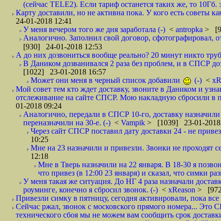
(сейчас TELE2). Если тариф останется таких же, то 10Гб. 
Карту доставили, но не активна пока. У кого есть советы к
24-01-2018 12:41
У меня вечером того же дня заработала (-)
<
antropka
> [9
Аналогично. Заполнил свой договор, сфотографировал, 
[930] 24-01-2018 12:53
А до них дозвониться вообще реально? 20 минут никто трубк
В Даником дозванивался 2 раза без проблем, и в СПСР дозв
[1022] 23-01-2018 16:57
Может они меня в черный список добавили
(-)
<
xR
Мой совет тем кто ждет доставку, звоните в Даником и узн
отслеживание на сайте СПСР. Мою накладную сбросили в п
01-2018 09:24
Аналогично, передали в СПСР 10-го, доставку назначили н
переназначили на 30-е. (-)
<
Vampik
> [1039] 23-01-2018
Через сайт СПСР поставил дату доставки 24 - не привезл
10:25
Мне на 23 назначили и привезли. Звонки не проходят 
12:18
Мне в Тверь назначили на 22 января. В 18-30 я позво
что привез (в 12:00 23 января) и сказал, что симки раз
У меня такая же ситуация. До НГ 4 раза назначали доставк
роуминге, конечно я сбросил звонок. (-)
<
xReason
> [972
Привезли симку в пятницу, сегодня активировали, пока все 
Сейчас ржал, звонок с московского прямого номера... Это С
технического сбоя мы не можем вам сообщить срок доставки