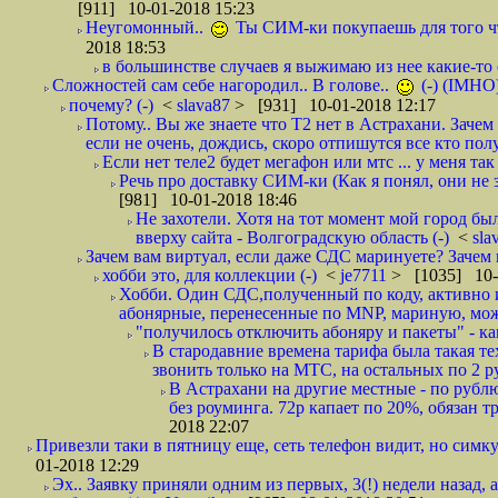
[911] 10-01-2018 15:23
Неугомонный..
Ты СИМ-ки покупаешь для того ч
2018 18:53
в большинстве случаев я выжимаю из нее какие-то со
Сложностей сам себе нагородил.. В голове..
(-) (IMHO
почему? (-)
<
slava87
> [931] 10-01-2018 12:17
Потому.. Вы же знаете что Т2 нет в Астрахани. Зачем
если не очень, дождись, скоро отпишутся все кто полу
Если нет теле2 будет мегафон или мтс ... у меня так 
Речь про доставку СИМ-ки (Как я понял, они не з
[981] 10-01-2018 18:46
Не захотели. Хотя на тот момент мой город бы
вверху сайта - Волгоградскую область (-)
<
sla
Зачем вам виртуал, если даже СДС маринуете? Зачем 
хобби это, для коллекции (-)
<
je7711
> [1035] 10-
Хобби. Один СДС,полученный по коду, активно и
абонярные, перенесенные по MNP, мариную, може
"получилось отключить абоняру и пакеты" - как
В стародавние времена тарифа была такая те
звонить только на МТС, на остальных по 2 руб
В Астрахани на другие местные - по рубл
без роуминга. 72р капает по 20%, обязан т
2018 22:07
Привезли таки в пятницу еще, сеть телефон видит, но симку
01-2018 12:29
Эх.. Заявку приняли одним из первых, 3(!) недели назад, 