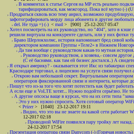
В комментах к статье Сергея на МР есть реально подкл
тарифицироваться, как межгород. Пока всё мутно (-)
(
U
Продраться сквозь всю тему анрил, возможно продублирую,
зафотографировать морду лица абонента и другие любопытн
del. Не туда =) (-)
<
mail
> [900] 25-12-2017 05:47
Хотел посмотреть на их руководство, но "404", зато в кэше
решили виртуала на конкуренте сделать, или у них фотки т
Браво Шерлокхолмс, история напоминает бред сивой кобы
директором компании Группы «Теле2» в Нижнем Новгород
Да там вообще с руководством какая-то мутная история.
Руководство руководством, а хозяева,- совсем другое
(С её баснями. как там ей бизнес достался..) А свидет
Я открыл америку? - оказывается этот Икс из табакерки спе
Краснодаре торговал, а лицензию на услуги связи получил а
Открою вам небольшой секрет. Виртуальным оператором с
операторов фиксированной связи и интернета, которые до 
Пишут что из-за того что хотят потестить как будет работать
А если еще и VoLTE хотят... Нужно подойти серьёзно. Не то 
А другие опсосы ваще в курсах, что на их сети типа "зам
Это у них нужно спросить. Хотя сотовый оператор WiFire
<
Prizer
> [1040] 23-12-2017 19:11
Видно, что это вы не знаете на какой сети работает W
12-2017 02:18
Проводной WiFire появился пару тройку лет назад...
24-12-2017 17:54
Презентация оператора связи Danycom (-) (Горячая новость)