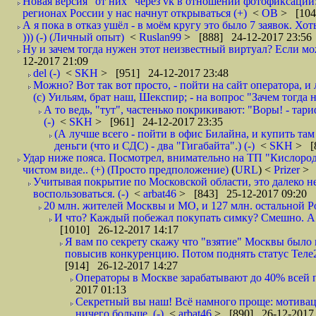
Новая версия "от них" через vk в отношении фотофиксаци
регионах России у нас начнут открываться (+)
<
ОВ
> [104
А я пока в отказ ушёл - в моём кругу это было 7 заявок. Х
))) (-) (Личный опыт)
<
Ruslan99
> [888] 24-12-2017 23:56
Ну и зачем тогда нужен этот неизвестный виртуал? Если м
12-2017 21:09
del (-)
<
SKH
> [951] 24-12-2017 23:48
Можно? Вот так вот просто, - пойти на сайт оператора, и л
(с) Уильям, брат наш, Шекспир; - на вопрос "Зачем тогда 
А то ведь, "тут", частенько покрикивают: "Воры! - тариф-
(-)
<
SKH
> [961] 24-12-2017 23:35
(А лучше всего - пойти в офис Билайна, и купить там 
деньги (что и СДС) - два "Гигабайта".) (-)
<
SKH
> [
Удар ниже пояса. Посмотрел, внимательно на ТП "Кислород"
чистом виде.. (+) (Просто предположение)
(
URL
) <
Prizer
> 
Учитывая покрытие по Московской области, это далеко н
воспользоваться. (-)
<
arbat46
> [843] 25-12-2017 09:20
20 млн. жителей Москвы и МО, и 127 млн. остальной Рос
И что? Каждый побежал покупать симку? Смешно. А вт
[1010] 26-12-2017 14:17
Я вам по секрету скажу что "взятие" Москвы было 
повысив конкуренцию. Потом поднять статус Теле2 
[914] 26-12-2017 14:27
Операторы в Москве зарабатывают до 40% всей пр
2017 01:13
Секретный вы наш! Всё намного проще: мотиваци
ничего больше. (-)
<
arbat46
> [890] 26-12-2017 