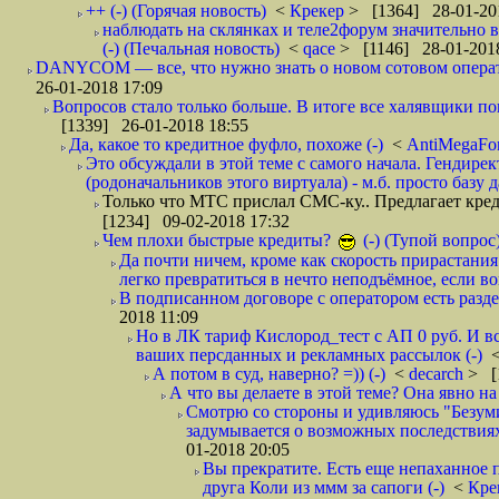
++ (-) (Горячая новость)
<
Крекер
> [1364] 28-01-20
наблюдать на склянках и теле2форум значительно в
(-) (Печальная новость)
<
qace
> [1146] 28-01-2018
DANYCOM — все, что нужно знать о новом сотовом опера
26-01-2018 17:09
Вопросов стало только больше. В итоге все халявщики по
[1339] 26-01-2018 18:55
Да, какое то кредитное фуфло, похоже (-)
<
AntiMegaF
Это обсуждали в этой теме с самого начала. Гендире
(родоначальников этого виртуала) - м.б. просто базу 
Только что МТС прислал СМС-ку.. Предлагает кре
[1234] 09-02-2018 17:32
Чем плохи быстрые кредиты?
(-) (Тупой вопрос
Да почти ничем, кроме как скорость прирастани
легко превратиться в нечто неподъёмное, если вов
В подписанном договоре с оператором есть разде
2018 11:09
Но в ЛК тариф Кислород_тест с АП 0 руб. И вс
ваших персданных и рекламных рассылок (-)
А потом в суд, наверно? =)) (-)
<
decarch
> [
А что вы делаете в этой теме? Она явно на д
Смотрю со стороны и удивляюсь "Безумию
задумывается о возможных последствия
01-2018 20:05
Вы прекратите. Есть еще непаханное 
друга Коли из ммм за сапоги (-)
<
Кре