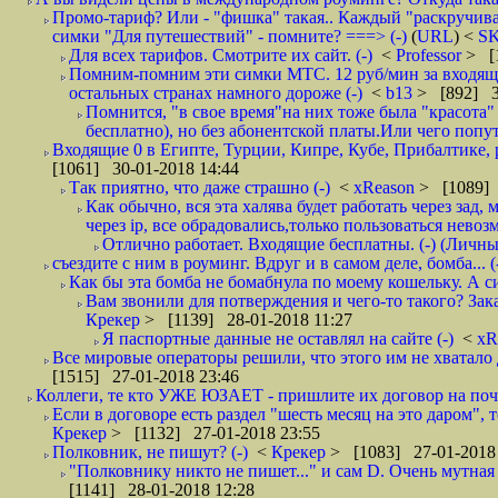
Промо-тариф? Или - "фишка" такая.. Каждый "раскручивае
симки "Для путешествий" - помните? ===> (-)
(
URL
) <
S
Для всех тарифов. Смотрите их сайт. (-)
<
Professor
> [
Помним-помним эти симки МТС. 12 руб/мин за входящие и
остальных странах намного дороже (-)
<
b13
> [892] 3
Помнится, "в свое время"на них тоже была "красота
бесплатно), но без абонентской платы.Или чего попут
Входящие 0 в Египте, Турции, Кипре, Кубе, Прибалтике, р
[1061] 30-01-2018 14:44
Так приятно, что даже страшно (-)
<
xReason
> [1089] 
Как обычно, вся эта халява будет работать через зад
через ip, все обрадовались,только пользоваться нево
Отлично работает. Входящие бесплатны. (-) (Личн
съездите с ним в роуминг. Вдруг и в самом деле, бомба... (
Как бы эта бомба не бомабнула по моему кошельку. А си
Вам звонили для потверждения и чего-то такого? Зака
Крекер
> [1139] 28-01-2018 11:27
Я паспортные данные не оставлял на сайте (-)
<
xR
Все мировые операторы решили, что этого им не хватало 
[1515] 27-01-2018 23:46
Коллеги, те кто УЖЕ ЮЗАЕТ - пришлите их договор на почту
Если в договоре есть раздел "шесть месяц на это даром", т
Крекер
> [1132] 27-01-2018 23:55
Полковник, не пишут? (-)
<
Крекер
> [1083] 27-01-2018
"Полковнику никто не пишет..." и сам D. Очень мутная
[1141] 28-01-2018 12:28