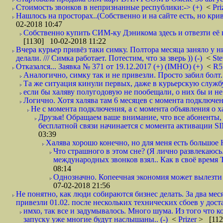
Стоимость звонков в непризнанные республики:-> (+)
<
Pri
Нашлось на просторах..(Собственно и на сайте есть, но криво. А наро
02-2018 10:47
Собственно купить СИМ-ку Дэникома здесь и отвезти её в
[1130] 10-02-2018 11:22
Вчера курьер привёз таки симку. Полтора месяца заняло у н
делали. /// Симка работает. Потестим, что за зверь )) (-)
<
St
Отказался... Заявка № 371 от 19.12.2017 (+) (IMHO) (+)
<
R
Аналогично, симку так и не привезли. Просто забил болт. 
Та же ситуация кинули первых, даже в курьерскую службу
если бы халяву полугодовую не пообещали, о них бы и не
Логично. Хотя халява там 6 месяцев с момента подключени
Не с момента подключения, а с момента объявления о хал
Друзья! Обращаем ваше внимание, что все абоненты, 
бесплатной связи начинается с момента активации 
03:39
Халява хорошо конечно, но для меня есть большое 
Что страшного в этом сне? (Я лично развлекаюсь.
международных звонков взял.. Как в своё время
08:14
Однозначно. Копеечная экономия может вылезти
07-02-2018 21:56
Не понятно, как люди собираются бизнес делать. За два мес
привезли 01.02. после нескольких технических сбоев у дост
имхо, так все и задумывалось. Много шума. Из того что к
запуску уже многие будут наслышаны.. (-)
<
Prizer
> [112