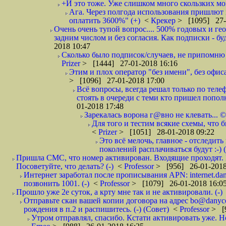
+И это тоже. Уже слишком много скользких мо
Ага. Через полгода использования пришлют п
оплатить 3600%" (+)
<
Крекер
> [1095] 27-
Очень очень тупой вопрос.... 500% годовых и ге
задним числом и без согласия. Как подписки - бу
2018 10:47
Сколько было подписок/случаев, не припомню 
Prizer
> [1444] 27-01-2018 16:16
Этим и плох оператор "без имени", без офиса
> [1096] 27-01-2018 17:00
Всё вопросы, всегда решал только по телеф
стоять в очереди с теми кто пришел попол
01-2018 17:48
Зарекалась ворона г@вно не клевать... ©
Для того и тестим всякие схемы, что б
<
Prizer
> [1051] 28-01-2018 09:22
Это всё мелочь, главное - отследит
поколений расплачиваться будут :-) (
Пришла СМС, что номер активирован. Входящие проходят. И
Посоветуйте, что делать? (-)
<
Professor
> [956] 26-01-2018
Интернет заработал после прописывания APN: internet.da
позвонить 1001. (-)
<
Professor
> [1079] 26-01-2018 16:0
Прошло уже 2е суток, а крту мне так и не активировали. (-)
Отправьте скан вашей копии договора на адрес bo@danyc
рождения в п.2 и распишитесь. (-) (Совет)
<
Professor
> [
Утром отправлял, спасибо. Кстати активировать уже. Но 