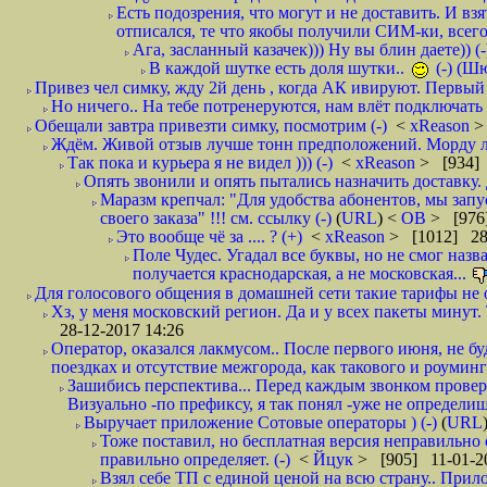
Есть подозрения, что могут и не доставить. И взят
отписался, те что якобы получили СИМ-ки, всего 
Ага, засланный казачек))) Ну вы блин даете)) (-
В каждой шутке есть доля шутки..
(-) (Ш
Привез чел симку, жду 2й день , когда АК ивируют. Первый р
Но ничего.. На тебе потренеруются, нам влёт подключать б
Обещали завтра привезти симку, посмотрим (-)
<
xReason
>
Ждём. Живой отзыв лучше тонн предположений. Морду ли
Так пока и курьера я не видел ))) (-)
<
xReason
> [934] 
Опять звонили и опять пытались назначить доставку. 
Маразм крепчал: "Для удобства абонентов, мы запу
своего заказа" !!! см. ссылку (-)
(
URL
) <
ОВ
> [976
Это вообще чё за .... ? (+)
<
xReason
> [1012] 28
Поле Чудес. Угадал все буквы, но не смог наз
получается краснодарская, а не московская...
Для голосового общения в домашней сети такие тарифы не о
Хз, у меня московский регион. Да и у всех пакеты минут. 
28-12-2017 14:26
Оператор, оказался лакмусом.. После первого июня, не бу
поездках и отсутствие межгорода, как такового и роуминга.
Зашибись перспектива... Перед каждым звонком проверят
Визуально -по префиксу, я так понял -уже не определи
Выручает приложение Сотовые операторы ) (-)
(
URL
Тоже поставил, но бесплатная версия неправильно
правильно определяет. (-)
<
Йцук
> [905] 11-01-2
Взял себе ТП с единой ценой на всю страну.. При