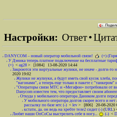
Подел
Настройки:
Ответ
•
Цита
DANYCOM – новый оператор мобильной связи!
(+) (Горя
У Дэника теперь платное подключение на бесплатные тариф
(+)
<
ag28
> [1084] 13-08-2020 14:44
Закроются эти виртуальные жулики, не иначе - долги-то не
2020 19:02
Жулики не жулиуки, а будут иметь свой кусок хлеба, 
"вагонами", а теперь еще только в пакете с "танкером" и
"Операторы связи МТС и «Мегафон» потребовали от вир
Danycom известен тем, что предоставляет своим абонент
Откуда у мобильного оператора Даником долги перед
У мобильного оператора долгов скорее всего и нет
рассылку по базе мтс (-)
<
lev
> [806] 20-08-2020 
кстати, да. он ведь на хребте теле2 сидит (-)
(
URL
)
Любят наши ОпСоСы выстрелить себе в ногу...
(-)
<