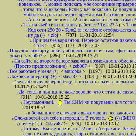
новенькое...", можно поискать мое сообщение примерно 
тогда что за выводы? Если у вас локально Т2 получше
мобиле мтс,так последнее время дома Т2 сильно слива
А не проще ли взять Т2 и не выносить мозг этими
Так на чьей сети по факту работает? Теле2? (-)
<
Tha
Код сети 250 20 - Теле2 (в телефоне отображается
ну да (-)
<
zloj
> [787] 11-01-2018 12:54
Причем без вариантов. Перенос остатков пакетов
<
b13
> [956] 11-01-2018 13:03
Получил симкарту, анкету абонента заполнял сам, сфоткали 
опыт)
<
zeb007
> [886] 10-01-2018 17:21
На сайте на втором банере заявлена возможность обмена 
(Просто предположение)
<
zeb007
> [939] 10-01-2018 1
Всё работает у меня (+)
<
antropka
> [1097] 10-01-2018 16:
Лажовый оператор (+)
<
slava87
> [1031] 09-01-2018 12:00
"ведь абоняру наверно будут списывать сразу за целый мес
10-01-2018 14:21
Да, тогда в принципе даже хорошо, что с этим не связал
[911] 10-01-2018 15:23
Неугомонный..
Ты СИМ-ки покупаешь для того ч
2018 18:53
в большинстве случаев я выжимаю из нее какие-то со
Сложностей сам себе нагородил.. В голове..
(-) (IMHO
почему? (-)
<
slava87
> [929] 10-01-2018 12:17
Потому.. Вы же знаете что Т2 нет в Астрахани. Зачем
если не очень, дождись, скоро отпишутся все кто полу