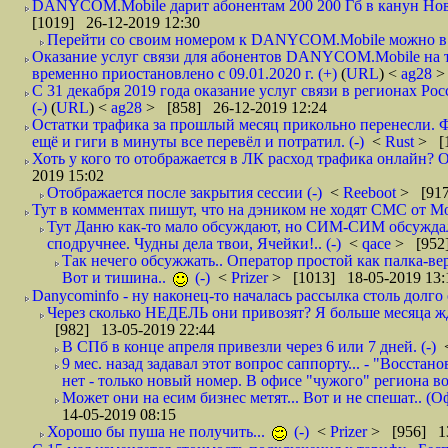
DANYCOM.Mobile дарит абонентам 200 200 Гб в канун Нового
[1019] 26-12-2019 12:30
Перейти со своим номером к DANYCOM.Mobile можно в 5
Оказание услуг связи для абонентов DANYCOM.Mobile на 
временно приостановлено с 09.01.2020 г. (+)
(
URL
) <
ag28
>
С 31 декабря 2019 года оказание услуг связи в регионах Рос
(-)
(
URL
) <
ag28
> [858] 26-12-2019 12:24
Остатки трафика за прошлый месяц прикольно перенесли. Ф
ещё и гиги в минуты все перевёл и потратил. (-)
<
Rust
> [
Хоть у кого то отображается в ЛК расход трафика онлайн? О
2019 15:02
Отображается после закрытия сессии (-)
<
Reeboot
> [917
Тут в комментах пишут, что на дэником не ходят СМС от Мо
Тут Даню как-то мало обсуждают, но СИМ-СИМ обсуждали 
сподручнее. Чудны дела твои, Ячейки!.. (-)
<
qace
> [952]
Так нечего обсужжать.. Оператор простой как палка-верё
Вот и тишина..
(-)
<
Prizer
> [1013] 18-05-2019 13:
Danycominfo - ну наконец-то началась рассылка столь дол
Через сколько НЕДЕЛЬ они привозят? Я больше месяца жду,
[982] 13-05-2019 22:44
В СПб в конце апреля привезли через 6 или 7 дней. (-)
9 мес. назад задавал этот вопрос саппорту... - "Восст
нет - только новый номер. В офисе "чужого" региона во
Может они на есим бизнес метят... Вот и не спешат.. (О
14-05-2019 08:15
Хорошо бы пуша не получить...
(-)
<
Prizer
> [956] 13