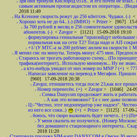
Зря они тронули Кислород 0518.. Я его почти не юзал.. 
самым активным пропагандистом их оператора... (Видим
2018 11:49
На Ксеноне скорость режут до 256 кбит/сек. Чудаки. (-)
<
Хорошо хоть не до 64.. (-) (IMHO)
<
Prizer
> [967] 15-0
За 700 рублей в месяц и 256 сомнительное удовольст
абонентов. (-)
<
Zavgor
> [1121] 15-09-2018 19:10
формулировка гениальная "произойдут небольшие из
нормальная как на сети Т2? Тогда надо и АП сократ
+1/ (У МТС-а за 200 руб/мес анлим на скорости 1 Мб
Я менял смс на минуты. Теперь минус 475 мин. Предпослед
Стараюсь не трогать работающую схему... (По принципу
трафика(интернет).. Использую минимум... Ну не знаю..
а кто-нибудь увидил от них номер по MNP ? (+)
<
77
Написал заявление на перевод в Мегафон. Пришло 
[960] 17-09-2018 20:38
Zavgor, отпишитесь тогда после 23,как все прошло
Номер перенесён. (+)
<
Zavgor
> [1046] 24-09
Симка Danycom продолжает жить и работать 
А как это возможно? Т.е с нее даже позвон
Ц:-"Честно, этот недооператор уже надоел". Честно
из него все соки..)
(+)
<
Prizer
> [1125] 17-09-2
боюсь, что скоро выжимать будет нечего.. (+) (Пе
У меня свалить не получится.. (Номер Московс
без домашнего стационарного интернета.. Ск
2018 11:20
Стартовала продажа SIM-карт DANYCOM в Омске 30 августа 