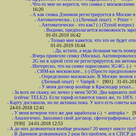
Что-то мне не верится, что симки с московскими 
16:20
А как симка Дэником регистрируется в Москве в 
Автоматически.. (-) (Личный опыт)
<
Prizer
> 
Автоматически - это как? (-) (Тупой вопрос)
Видимо, предполагается возможность зароу
01-01-2019 16:42
Только мне кажется, что это не будет о
01-01-2019 16:44
Да, кстати, а ведь большая часть номер
Вчера привезли симку (Москва). Активировалось п
2G ни в одной сети не регистрируется, ни автом
Интересно, что на симке нарисовано 3G/4G. (-)
СИМ-ки московские... (-) (Просто предположе
Определенно московские. В Москве звонок н
(Личный опыт)
<
Vampik
> [901] 31-01-201
У меня договор вообще в Краснодар уехал...
За всех не скажу, но лично у меня 50/50. Два варианта л
(сейчас TELE2). Если тариф останется таких же, то 10Гб. 
Карту доставили, но не активна пока. У кого есть советы к
24-01-2018 12:41
У меня вечером того же дня заработала (-)
<
antropka
> [9
Аналогично. Заполнил свой договор, сфотографировал, 
[930] 24-01-2018 12:53
А до них дозвониться вообще реально? 20 минут никто трубк
В Даником дозванивался 2 раза без проблем, и в СПСР дозв