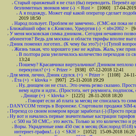
Старый оранжевый я не стал (бы) переводить. Перевёл а
безлимитных звонков мне (-)
<
Rust
> [1060] 17-04-2019
А я подожду.. Может ещё какой оператор сделает подо
2019 18:50
Народ пользует. Проблем не замечено.. (СМС-ки пока не п
Ближайший офис в с.Киясово, Удмуртия (-)
<
nbv2002
> [9
У меня московская симка дэником.. Сегодня нечаянно позво
абонентов? Ведь для москвы и области тврифы вполне выго
Дэник поменял логотип.. (К чему бы это?) (+) (Тупой вопро
Жизнь такая, что хорошего уже не ждёшь. Жаль, уже привы
В полтора раза увеличилось количество переходов со
13:24
Пошему? Красавчики виртуальчики! Дэником неплохо п
перекупил? (+)
<
Prizer
> [938] 07-12-2018 12:41
Для меня, лично, Дэник сдулся. (+)
<
Prizer
> [1108] 24-11-
Ёта (+)
<
klovka
> [997] 25-11-2018 19:29
Ну, днищем он не стал.. Это очень резко сказано. Прос
нему идти и идти.. (Простота, нет роуминга, подписок
Днище (+)
<
klovka
> [1225] 28-11-2018 18:20
Говорят если аб плата за месяц не списалась то симк
DANYCOM теперь в Воронеже. Стартовали продажи SIM-карт
Переход со своим номером вроде заработал (-) (Просто пре
Ну вот и начались первые значительные кастрации тарифов 
с 500 на 50 СМС,- это жесть. Только за это количество и ру
Воры. Украденные ими 450 смс в месяц (Кислород 0518) 
интернет-трафик!.. (-)
<
SKH
> [1052] 15-09-2018 16:20