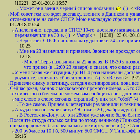
[1022] 23-01-2018 16:57
Может они меня в черный список добавили
(-)
<
xR
Мой совет тем кто ждет доставку, звоните в Даником и узн
отслеживание на сайте СПСР. Мою накладную сбросили в п
01-2018 09:24
Аналогично, передали в СПСР 10-го, доставку назначили н
переназначили на 30-е. (-)
<
Vampik
> [1038] 23-01-2018
Через сайт СПСР поставил дату доставки 24 - не привезл
10:25
Мне на 23 назначили и привезли. Звонки не проходят 
12:18
Мне в Тверь назначили на 22 января. В 18-30 я позво
что привез (в 12:00 23 января) и сказал, что симки раз
У меня такая же ситуация. До НГ 4 раза назначали доставк
роуминге, конечно я сбросил звонок. (-)
<
xReason
> [972
Привезли симку в пятницу, сегодня активировали, пока все 
Сейчас ржал, звонок с московского прямого номера... Это С
технического сбоя мы не можем вам сообщить срок доставки
мне слово в слово сегодня, странный у них там "сбой" (-)
То же самое. Причем в четвертый раз звонили и техниче
А куда если не секрет везут? Я тоже с 20 декабря жду. (-)
В Ростов-на-Дону, т.е. эти 280км уже можно было бы пеш
Поясните откуда столько хайпа по этому деникому?Тинькоф
оператор должен быть реальный а не виртуальный (-)
<
And
200 руб/мес за 10 Гб, 500 минут, 500 СМС... У Тинькофф не
09:16