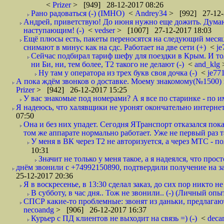
<
Prizer
> [949] 28-12-2017 08:26
Рано радоваться (-) (IMHO)
<
Andrey34
> [992] 27-12-
Андрей, приветствую! До июня нужно еще дожить. Думаю 
наступающим! (-)
<
vedser
> [1007] 27-12-2017 18:03
Ещё плюсы есть, пакеты переносятся на следующий месяц 
снимают в минус как на сдс. Работает на две сети (+)
<
j
Сейчас подбирал тариф шефу для поездки в Крым. И то
ни Би, ни, тем более, Т2 такого не делают (-)
<
and_klg
Ну там у оператора из трех букв своя дочка (-)
<
je77
А пока ждём звонков о доставке. Моему знакомому(№1500) поз
Prizer
> [942] 26-12-2017 15:25
У вас знакомые под номерами? А я все по старинке - по 
Я надеюсь, что халявщики не уронят окончательно интернет 
07:50
Она и без них упадет. Сегодня ЯТранспорт отказался пока
том же аппарате нормально работает. Уже не первый раз т
У меня в ВК через Т2 не авторизуется, а через МТС - 
10:31
Значит не только у меня такое, а я надеялся, что просто
днём звонили с +74992150890, подтвердили получение на зав
25-12-2017 20:36
Я в воскресенье, в 13:30 сделал заказ, до сих пор никто н
В субботу, в час дня.. Тож не звонили.. (-) (Личный опы
СПСР какие-то проблемные: звонят из даньки, предлагают 
necoandg
> [906] 26-12-2017 16:37
Курьер с ПД клиентов не выходит на связь =) (-)
<
deca