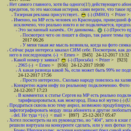
Нет самого главного, хотя бы одного(1!) действующего абон
кредитов, то это массовая истерия, сами верите, что такое п
Тизерная реклама присутствует..
(-) (IMHO)
<
Prizer
>
Именно, на МР есть человек из Краснодара, приведший ф
исключено, что реально никто и не подключается, предпол
Это засланный казачёк.. От даникома..
(-) (Просто 
Посмотрел чего он пишет в disqus, так ранее темы пр
2017 06:26
У меня такая же мысль возникла, когда на фото симкар
Сейчас ради интереса заказал СИМ себе. Посмотрим, как д
него в последующем. (-)
<
Erneo
> [945] 24-12-2017 13:32
Какой номер у заявки?
(-) (Просьба)
<
Prizer
> [923] 2
2965 (-)
<
Erneo
> [936] 24-12-2017 19:00
А какая разница какой №, если может быть 99% не подп
24-12-2017 17:56
Просто интересно.. Сколько народу повелось на халяв
Конкретно ждем инфу по реальному подключению. Фото симо
24-12-2017 17:23
В комментах к статье Сергея на МР есть реально подкл
тарифицироваться, как межгород. Пока всё мутно (-)
(
U
Продраться сквозь всю тему анрил, возможно продублирую,
зафотографировать морду лица абонента и другие любопытн
del. Не туда =) (-)
<
mail
> [897] 25-12-2017 05:47
Хотел посмотреть на их руководство, но "404", зато в кэше
решили виртуала на конкуренте сделать, или у них фотки т
Браво Шерлокхолмс, история напоминает бред сивой кобы