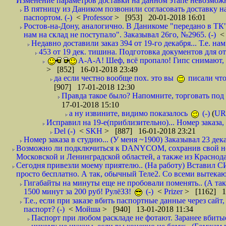
Изменение параметров доставки на данном этапе невозможн
В пятницу из Даником позвонили согласовать доставку н
паспортом. (-)
<
Professor
> [953] 20-01-2018 16:01
Ростов-на-Дону, аналогично. В Даникоме "передано в ТК"
нам на склад не поступало". Заказывал 26го, №2965. (-)
Недавно доставили заказ 394 от 19-го декабря... Т.е. нам
453 от 19 дек. тишина. Подготовка документов для от
А-А-А! Шеф, всё пропало! Гипс снимают, к
> [852] 16-01-2018 23:49
да если честно вообще пох. это вы
писали что
[907] 17-01-2018 12:30
Правда такое было? Напомните, торговать под
17-01-2018 15:10
а ну извините, видимо показалось
(-)
(
UR
Исправил на 19-е(приблизительно)... Номер заказа, 
Del (-)
<
SKH
> [887] 16-01-2018 23:21
Номер заказа в студию... (У меня ~1900) Заказывал 23 дека
Возможно ли подключиться к DANYCOM, сохранив свой номе
Московской и Ленинградской областей, а также из Краснода
Сегодня привезли моему приятелю.. (На работу) Вставил СИ
просто бесплатно. А так, обычный Теле2. Со всеми вытек
Гигабайты на минуты еще не пробовали поменять.. (А та
1500 минут за 200 руб! РулёЗЗ!
(-)
<
Prizer
> [1162] 1
Т.е., если при заказе вбить паспортные данные через сай
паспорт? (-)
<
Мойша
> [940] 13-01-2018 11:34
Паспорт при любом раскладе не фотают. Заранее вбит