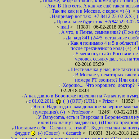
Похоже, везде остались, кроме двух столиц. 
Ага. В Пнз есть. А как же ещё такси вызыв
Так же как и в Москве, с кодом =) (-)
<
m
Например вот так:- +7 8412 23-02-ХХ (-
Правильнее будет так: +7(841)223-02-Х
<
mail
> [1080] 06-02-2018 05:20
А что, в Пензе, семизначка? (Я же бр
Да, код 841 (2/4/5, остальные сво
Как я понимаю 4 и 5 в области?
после трёхзначного кода) (+)
<
У меня ноут сайт Россвязи не
человек ссылку дал, так на то
02-2018 05:39
Шестизначка у нас, все такси ш
В Москве у некоторых такси 
номера РТ звоните? Или они в
-Хорошо... -Что хорошего, доктор? -
02-2018 08:01
А как давно в Воронеже перешли на 7-значную нумер
с 01.02.2011
(+) (OFF)
(
URL
) <
Prizer
> [1052] 0
Ясно. Надо отдать вам должное за верное замечан
нумерация). (-)
<
Professor
> [1246] 03-02-2018 
У Danycoma, есть и Тверская и Воронежская ну
июня) их начнут выдавать (-) (Просто предпол
Поставьте себе "Следить за темой". Будут ссылки на почт
флудит
(-) (Совет)
<
decarch
> [1093] 31-01-2018 12:2
А вы видели цены в международном роуминге? Откуда такая