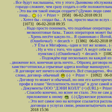
Все будут наслышаны, что у этого Дынякома обслужива
гораздо сложнее, чем сразу создать о себе положительн
Это вы им такой имидж создаете? (Думаю люди сами оп
пиар...
(-)
<
Prizer
> [958] 06-02-2018 09:31
Хотел бы - создал бы... А так, просто мысли вслух 
[1073] 06-02-2018 09:35
Надо просто понимать, что подобные операторы 
мелкооптовые базы.. Таких операторов может быт
Хрень несёте какую-то... Я сравниваю с Йотой
(Ошибочка!)
<
decarch
> [1386] 06-02-2018 0
У Ёты и Мегафона,- один и тот же хозяин.. (-
Ну и что с того, что один? А ведут себя 
пунктам (-) (Ошибочка!)
<
decarch
> [1082
Подождём еще нескольких на каждой из 
движение все, конечная цель ничто... Образец договора н
хамство=отписки,а серьезные адреса вообще манкируют...
В договоре нет ничего особенного. Всё стандартно.. Фот
слово, договор- обычный
(-)
<
Prizer
> [1092] 06-0
Договор то может и обычный, но они его категоричес
профи в плане "бесплатность полгода" в духе самой 
Документы ООО "ДЭНИ КОЛЛ" (+)
(
URL
) <
Prize
Спасибо конечно, но яснее не стало. Это не сам
приложение к оному
(-) (Дружеское рукопож
Это вот самое оно на которое ссылается распл
договора о услугах связи, реквизиты(печать ко
2018 15:36