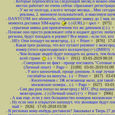
Которые переносятся на следующий месяц и можно обмен
местах работает не очень сейчас сбрасывает регистрацию
У же не полгода, а всего четыре месяца... Мне сегод
реклама, 2. минимум пользователей, и максимум шума.
DANYCOM: все абоненты, отправившие заявку до 1 мая, пол
момента доставки SIM-карты
(-)
(
URL
) <
qace
> [975] 1
серьезная заявка для привлечения тех же дачников (( (-)
<
Похоже они просто развлекают себя и кидают других любител
региона, будут попадать в роумиг? Все верно - если тот, кто вам звони 
НЕт. Они попадут на межгород.. (-)
<
Prizer
> [876] 17-0
Какая хрен разница, что все путают роуминг с межгор
номер (этого краснодарского коллцентра) (+) (IMHO)
Чем больше людей будет попадать на деньги, тем бо
всей стране
(-)
<
Nick
> [911] 03-01-2019 00:19
Совершенно не факт - проще поставить "Сотовые опе
(Личный опыт)
<
Pago
> [1189] 03-01-2019 01:09
У кого кнопочный, проще дэником. А ещё лучше 
гигабайты на минуты.. (-)
<
Prizer
> [817] 03-01
Кнопочников с 3Ж исчезающе мало, для такой 
московские номера... (-)
<
Pago
> [927] 03-01-
Сам два раза попал на межгород с МТС (Ред энерджи) 
межгородом.. (-) (Личный опыт) (+)
<
Prizer
> [906] 
А как еще, если у них большинство номеров московские =
Ну если они в открытую напишут, что звонящие будут поп
mail
> [926] 17-01-2018 03:58
В регионах кому-нибудь доставили? Заказывал в Тверь 27 де