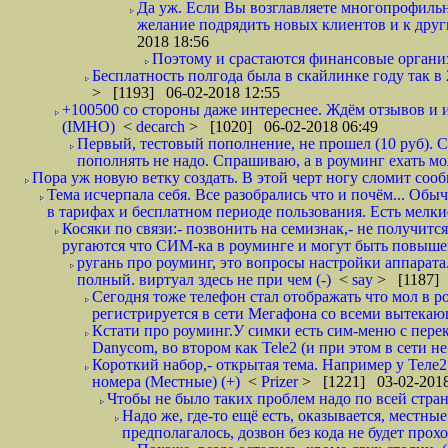
Да уж. Если Вы возглавляете многопрофиль
желание подрядить новых клиентов и к други
2018 18:56
Поэтому и срастаются финансовые организа
Бесплатность полгода была в скайлинке году так в
> [1193] 06-02-2018 12:55
+100500 со стороны даже интереснее. Ждём отзывов и и
(IMHO)
<
decarch
> [1020] 06-02-2018 06:49
Первый, тестовый пополнение, не прошел (10 руб). Сд
пополнять не надо. Спрашиваю, а в роуминг ехать мо
Пора уж новую ветку создать. В этой черт ногу сломит сооб
Тема исчерпала себя. Все разобрались что и почём... О
в тарифах и бесплатном периоде пользования. Есть мелкие
Косяки по связи:- позвонить на семизнак,- не получится
ругаются что СИМ-ка в роуминге и могут быть повышен
ругань про роуминг, это вопросы настройки аппарата
полный. виртуал здесь не при чем (-)
<
say
> [1187] 
Сегодня тоже телефон стал отображать что мол в р
регистрируется в сети Мегафона со всеми вытекаю
Кстати про роуминг.У симки есть сим-меню с пере
Danycom, во втором как Tele2 (и при этом в сети не 
Короткий набор,- открытая тема. Например у Теле2
номера (Местные) (+)
<
Prizer
> [1221] 03-02-2018
Чтобы не было таких проблем надо по всей стране
Надо же, где-то ещё есть, оказывается, местны
предполагалось, дозвон без кода не будет проход