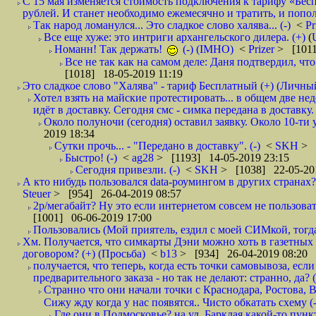
С 15 мая изменяется стоимость подключения к тарифу «Бесп
рублей. И станет необходимо ежемесячно и тратить, и попол
Так народ ломанулся... Это сладкое слово халява... (-)
<
Pr
Все еще хуже: это интриги архангельского дилера. (+)
(
Номанн! Так держать!
(-) (IMHO)
<
Prizer
> [1011
Все не так как на самом деле: Даня подтвердил, чт
[1018] 18-05-2019 11:19
Это сладкое слово "Халява" - тариф Бесплатный (+) (Личны
Хотел взять на майские протестировать... в общем две не
идёт в доставку. Сегодня смс - симка передана в доставку.
Около полуночи (сегодня) оставил заявку. Около 10-ти у
2019 18:34
Сутки прочь... - "Передано в доставку". (-)
<
SKH
> 
Быстро! (-)
<
ag28
> [1193] 14-05-2019 23:15
Сегодня привезли. (-)
<
SKH
> [1038] 22-05-20
А кто нибудь пользовался data-роумингом в других странах?
Steuer
> [954] 26-04-2019 08:57
2р/мегабайт? Ну это если интернетом совсем не пользовать
[1001] 06-06-2019 17:00
Пользовались (Мой приятель, ездил с моей СИМкой, тогд
Хм. Получается, что симкарты Дэни можно хоть в газетных к
договором? (+) (Просьба)
<
b13
> [934] 26-04-2019 08:20
получается, что теперь, когда есть точки самовывоза, есл
предварительного заказа - но так не делают: странно, да? (
Странно что они начали точки с Краснодара, Ростова,
Сижу жду когда у нас появятся.. Чисто обкатать схему (-
Где они в Подмосковье? на ул. Барклая какой-то пункт