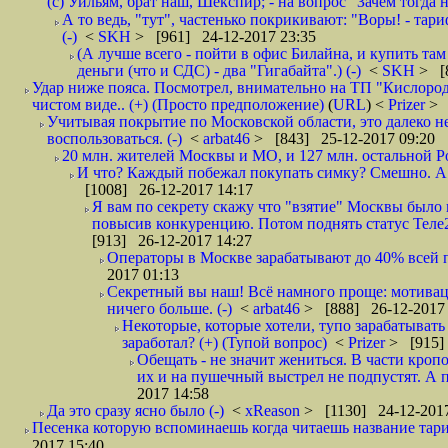
(с) Уильям, брат наш, Шекспир; - на вопрос "Зачем тогда 
А то ведь, "тут", частенько покрикивают: "Воры! - тариф-
(-)
<
SKH
> [961] 24-12-2017 23:35
(А лучше всего - пойти в офис Билайна, и купить там 
деньги (что и СДС) - два "Гигабайта".) (-)
<
SKH
> [
Удар ниже пояса. Посмотрел, внимательно на ТП "Кислород"
чистом виде.. (+) (Просто предположение)
(
URL
) <
Prizer
> 
Учитывая покрытие по Московской области, это далеко н
воспользоваться. (-)
<
arbat46
> [843] 25-12-2017 09:20
20 млн. жителей Москвы и МО, и 127 млн. остальной Рос
И что? Каждый побежал покупать симку? Смешно. А вт
[1008] 26-12-2017 14:17
Я вам по секрету скажу что "взятие" Москвы было 
повысив конкуренцию. Потом поднять статус Теле2 
[913] 26-12-2017 14:27
Операторы в Москве зарабатывают до 40% всей пр
2017 01:13
Секретный вы наш! Всё намного проще: мотиваци
ничего больше. (-)
<
arbat46
> [888] 26-12-2017 
Некоторые, которые хотели, тупо зарабатывать 
заработал? (+) (Тупой вопрос)
<
Prizer
> [915]
Обещать - не значит жениться. В части кропо
их и на пушечный выстрел не подпустят. А п
2017 14:58
Да это сразу ясно было (-)
<
xReason
> [1130] 24-12-2017
Песенка которую вспоминаешь когда читаешь название тар
2017 15:40