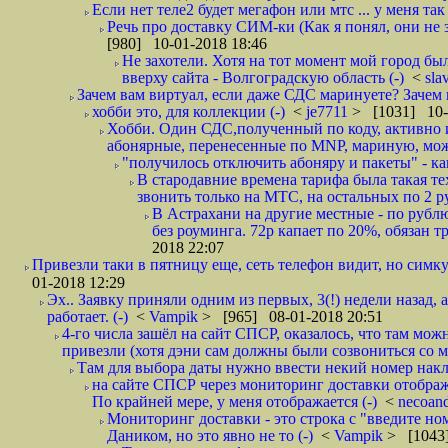
Если нет теле2 будет мегафон или мтс ... у меня так 
Речь про доставку СИМ-ки (Как я понял, они не з
[980] 10-01-2018 18:46
Не захотели. Хотя на тот момент мой город бы
вверху сайта - Волгоградскую область (-)
<
sla
Зачем вам виртуал, если даже СДС маринуете? Зачем 
хобби это, для коллекции (-)
<
je7711
> [1031] 10-
Хобби. Один СДС,полученный по коду, активно и
абонярные, перенесенные по MNP, мариную, може
"получилось отключить абоняру и пакеты" - как
В стародавние времена тарифа была такая те
звонить только на МТС, на остальных по 2 руб
В Астрахани на другие местные - по рубл
без роуминга. 72р капает по 20%, обязан т
2018 22:07
Привезли таки в пятницу еще, сеть телефон видит, но симку
01-2018 12:29
Эх.. Заявку приняли одним из первых, 3(!) недели назад, 
работает. (-)
<
Vampik
> [965] 08-01-2018 20:51
4-го числа зашёл на сайт СПСР, оказалось, что там мож
привезли (хотя дэни сам должны были созвониться со мн
Там для выбора даты нужно ввести некий номер накла
на сайте СПСР через мониторинг доставки отображ
По крайней мере, у меня отображается (-)
<
necoan
Мониторинг доставки - это строка с "введите но
Даником, но это явно не то (-)
<
Vampik
> [1043]