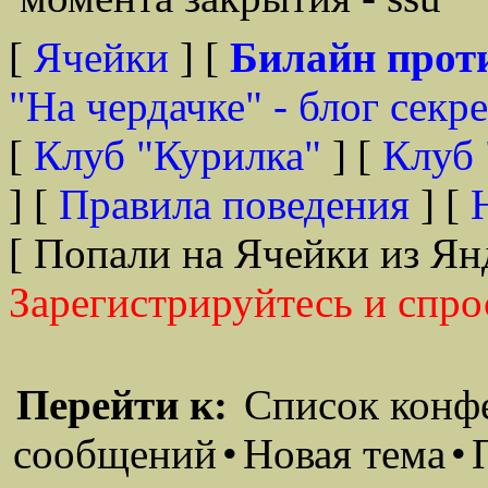
[
Ячейки
] [
Билайн прот
"На чердачке" - блог секр
[
Клуб "Курилка"
] [
Клуб 
] [
Правила поведения
] [
[ Попали на Ячейки из Ян
Зарегистрируйтесь и спро
Перейти к:
Список конф
сообщений
•
Новая тема
•