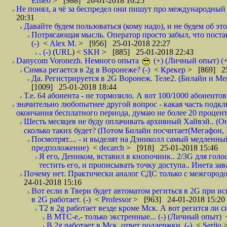
Erneo
> [988] 26-01-2018 16:25
Не понял, а чё за беспредел они пишут про международный 
20:31
Давайте будем пользоваться (кому надо), и не будем об этом
Потрясающая мысль. Оператор просто забыл, что постави
(-)
<
Alex M.
> [956] 25-01-2018 22:27
. (-)
(
URL
) <
SKH
> [885] 25-01-2018 22:43
Danycom Voronezh. Немного опыта
(+) (Личный опыт) (+
Симка регается в 2g в Воронеже? (-)
<
Крекер
> [869] 25
Да. Регистрируется в 2G Воронеж. Теле2. (Билайн и Мег
[1009] 25-01-2018 18:44
Т.е. 64 абонента - не тормозило. А вот 100/1000 абонентов
значительно любопытнее другой вопрос - какая часть подк
окончания бесплатного периода, думаю не более 20 проценто
Шесть месяцев не буду оплачивать архивный Хайвэй.. (Он 
сколько таких будет? (Потом Билайн посчитает(Мегафон, 
Посмотрят.... - и выделят на Дэниколл самый медленный
предположение)
<
decarch
> [918] 25-01-2018 15:46
Я его, Деником, вставил в кнопочник.. 2/3G для голо
тестить его, и прописывать точку доступа.. Инета зава
Почему нет. Практически аналог СДС только с межгородом.
24-01-2018 15:16
Вот если в Твери будет автоматом региться в 2G при ис
в 2G работает. (-)
<
Professor
> [963] 24-01-2018 15:20
T2 в 2g работает везде кроме Мск. А вот регится ли с
В МТС-е,- только экстренные... (-) (Личный опыт)
В 2g работает в Мск, ответ поддержки. (-)
<
Serjio