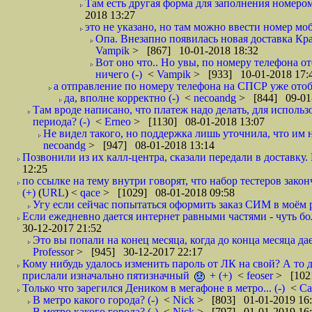
Там есть другая форма для заполнения номером 
2018 13:27
это не указано, но там можно ввести номер моб
Опа. Внезапно появилась новая доставка Кра
Vampik
> [867] 10-01-2018 18:32
Вот оно что.. Но увы, по номеру телефона о
ничего (-)
<
Vampik
> [933] 10-01-2018 17:
а отправление по номеру телефона на СПСР уже отоб
да, вполне корректно (-)
<
necoandg
> [844] 09-01
Там вроде написано, что платеж надо делать, для использ
периода? (-)
<
Erneo
> [1130] 08-01-2018 13:07
Не видел такого, но поддержка лишь уточнила, что им 
necoandg
> [947] 08-01-2018 13:14
Позвонили из их калл-центра, сказали передали в доставку. И
12:25
по ссылке на тему внутри говорят, что набор тестеров зак
(+)
(
URL
) <
qace
> [1029] 08-01-2018 09:58
Угу если сейчас попытаться оформить заказ СИМ в моём р
Если ежедневно дается интернет равными частями - чуть боле
30-12-2017 21:52
Это вы попали на конец месяца, когда до конца месяца дае
Professor
> [945] 30-12-2017 22:17
Кому нибудь удалось изменить пароль от ЛК на свой? А то 
прислали изначально пятизначный
+ (+)
<
feoser
> [102
Только что зарегился Деником в мегафоне в метро... (-)
<
С
В метро какого города? (-)
<
Nick
> [803] 01-01-2019 16
В метро какого города? (-)
<
Nick
> [797] 01-01-2019 16