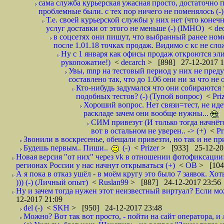
сама служба курьерская ужасная просто, достаточно п
проблемные были. с тех пор ничего не поменялось (-)
Т.е. своей курьерской службы у них нет (что коне
услуг доставки от этого не меньше (-) (IMHO)
<
de
в соцсетях они пишут, что выбранный ранее ном
после 1.01.18 точках продаж. Видимо с кс не сло
Ну с 1 января как офисы продаж откроются эли
рукопожатие!)
<
decarch
> [898] 27-12-2017 1
Увы, mnp на тестовый период у них не преду
составлено так, что до 1.06 они ни за что не 
Кто-нибудь задумался что они собираются
подобных тестов? (-) (Тупой вопрос)
<
Pri
Хороший вопрос. Нет связи=тест, не идет
раскладе зачем они вообще нужны...
СИМ привезут (И только тогда начнётся
вот в остальном не уверен.. -> (+)
<
Pr
Звонили в воскресенье, обещали привезти, но так и не при
Будешь первым.. Пиши..
(-)
<
Prizer
> [933] 25-12-20
Новая версия "от них" через vk в отношении фотофиксаци
регионах России у нас начнут открываться (+)
<
ОВ
> [104
А я пока в отказ ушёл - в моём кругу это было 7 заявок. Х
))) (-) (Личный опыт)
<
Ruslan99
> [887] 24-12-2017 23:56
Ну и зачем тогда нужен этот неизвестный виртуал? Если м
12-2017 21:09
del (-)
<
SKH
> [950] 24-12-2017 23:48
Можно? Вот так вот просто, - пойти на сайт оператора, и л