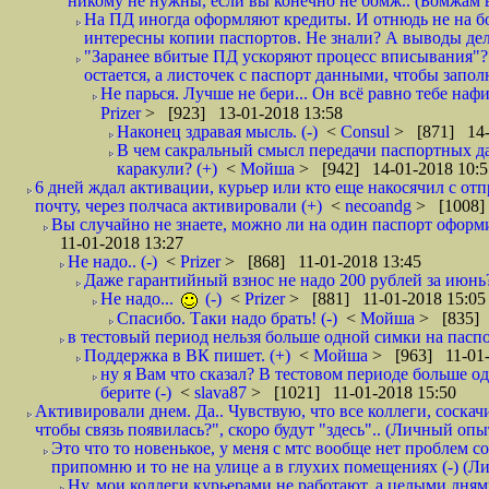
никому не нужны, если вы конечно не бомж.. (Бомжам в
На ПД иногда оформляют кредиты. И отнюдь не на б
интересны копии паспортов. Не знали? А выводы дела
"Заранее вбитые ПД ускоряют процесс вписывания"?
остается, а листочек с паспорт данными, чтобы заполн
Не парься. Лучше не бери... Он всё равно тебе нафи
Prizer
> [923] 13-01-2018 13:58
Наконец здравая мысль. (-)
<
Consul
> [871] 14-
В чем сакральный смысл передачи паспортных да
каракули? (+)
<
Мойша
> [942] 14-01-2018 10:5
6 дней ждал активации, курьер или кто еще накосячил с от
почту, через полчаса активировали (+)
<
necoandg
> [1008]
Вы случайно не знаете, можно ли на один паспорт оформи
11-01-2018 13:27
Не надо.. (-)
<
Prizer
> [868] 11-01-2018 13:45
Даже гарантийный взнос не надо 200 рублей за июнь?
Не надо...
(-)
<
Prizer
> [881] 11-01-2018 15:05
Спасибо. Таки надо брать! (-)
<
Мойша
> [835] 
в тестовый период нельзя больше одной симки на паспор
Поддержка в ВК пишет. (+)
<
Мойша
> [963] 11-01-
ну я Вам что сказал? В тестовом периоде больше одн
берите (-)
<
slava87
> [1021] 11-01-2018 15:50
Активировали днем. Да.. Чувствую, что все коллеги, соска
чтобы связь появилась?", скоро будут "здесь".. (Личный опыт
Это что то новенькое, у меня с мтс вообще нет проблем с
припомню и то не на улице а в глухих помещениях (-) (
Ну, мои коллеги курьерами не работают, а целыми днями