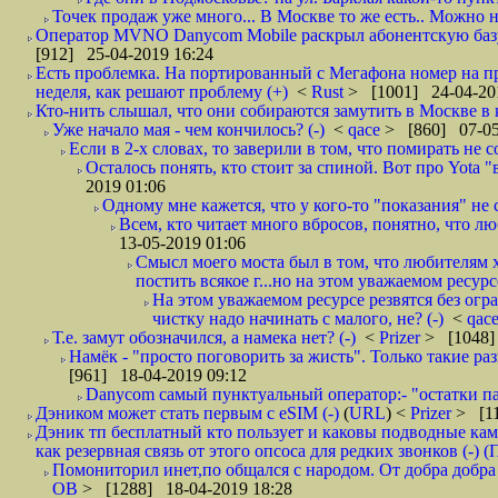
Точек продаж уже много... В Москве то же есть.. Можно на
Оператор MVNO Danycom Mobile раскрыл абонентскую базу.
[912] 25-04-2019 16:24
Есть проблемка. На портированный с Мегафона номер на при
неделя, как решают проблему (+)
<
Rust
> [1001] 24-04-20
Кто-нить слышал, что они собираются замутить в Москве в к
Уже начало мая - чем кончилось? (-)
<
qace
> [860] 07-05
Если в 2-х словах, то заверили в том, что помирать не с
Осталось понять, кто стоит за спиной. Вот про Yota "
2019 01:06
Одному мне кажется, что у кого-то "показания" не с
Всем, кто читает много вбросов, понятно, что люб
13-05-2019 01:06
Смысл моего моста был в том, что любителям х
постить всякое г...но на этом уважаемом ресурсе.
На этом уважаемом ресурсе резвятся без огр
чистку надо начинать с малого, не? (-)
<
qac
Т.е. замут обозначился, а намека нет? (-)
<
Prizer
> [1048]
Намёк - "просто поговорить за жисть". Только такие ра
[961] 18-04-2019 09:12
Danycom самый пунктуальный оператор:- "остатки па
Дэником может стать первым с еSIM (-)
(
URL
) <
Prizer
> [11
Дэник тп бесплатный кто пользует и каковы подводные кам
как резервная связь от этого опсоса для редких звонков (-) (
Помониторил инет,по общался с народом. От добра добра 
ОВ
> [1288] 18-04-2019 18:28