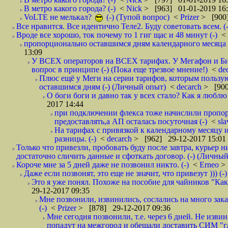
В метро какого города? (-)
<
Nick
> [963] 01-01-2019 16
VoLTE не мелькал?
(-) (Тупой вопрос)
<
Prizer
> [900]
Все нравится. Все идентично Теле2. Буду советовать всем. (-
Вроде все хорошо, ток почему то 1 гиг щас и 48 минут (-)
<
пропорционально оставшимся дням календарного месяца в
13:09
У ВСЕХ операторов на ВСЕХ тарифах. У Мегафон и Би 
вопрос в принципе (-) (Пока еще трезвое мнение!)
<
de
Плюс ещё у Меги на серии тарифов, которым пользую
оставшимся дням (-) (Личный опыт)
<
decarch
> [900
О боги боги и давно так у всех стало? Как я люблю 
2017 14:44
при подключении флекса тоже начислили пропорц
предоставлять,а АП осталась посуточная (-)
<
sl
На тарифах с привязкой к календарному месяцу 
разницы. (-)
<
decarch
> [962] 29-12-2017 15:01
Только что привезли, пробовать буду после завтра, курьер н
достаточно сличить данные и сфоткать договор. (-) (Личный 
Короче мне за 5 дней даже не позвонил никто. (-)
<
Erneo
>
Даже если позвонят, это еще не значит, что привезут ))) (-)
Это я уже понял. Похоже на пособие для чайников "Как о
29-12-2017 09:35
Мне позвонили, извинились, сослались на много заказ
(-)
<
Prizer
> [878] 29-12-2017 09:36
Мне сегодня позвонили, т.е. через 6 дней. Не изв
попадут на межгород и обещали доставить СИМ "где