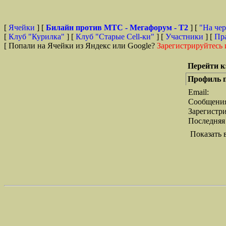
[
Ячейки
] [
Билайн против МТС - Мегафорум - T2
]
[
"На чер
[
Клуб "Курилка"
] [
Клуб "Старые Сell-ки"
] [
Участники
] [
Пр
[ Попали на Ячейки из Яндекс или Google?
Зарегистрируйтесь 
Перейти к
Профиль п
Email:
Сообщени
Зарегистр
Последняя
Показать 