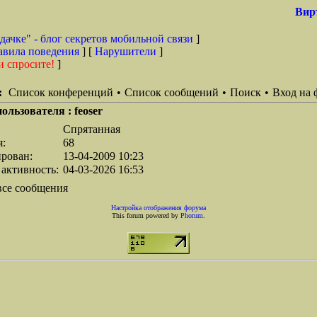
Вир
дачке" - блог секретов мобильной связи
]
авила поведения
] [
Нарушители
]
и спросите!
]
:
Список конференций
•
Список сообщений
•
Поиск
•
Вход на 
ользователя : feoser
Спрятанная
я:
68
ирован:
13-04-2009 10:23
 активность:
04-03-2026 16:53
все сообщения
Настройка отображения форума
This forum powered by
Phorum
.