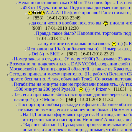
Недавно доставили заказ 394 от 19-го декабря... Т.е. нам
453 от 19 дек. тишина. Подготовка документов для от
А-А-А! Шеф, всё пропало! Гипс снимают, к
> [853] 16-01-2018 23:49
да если честно вообще пох. это вы
писали что
[908] 17-01-2018 12:30
Правда такое было? Напомните, торговать под
17-01-2018 15:10
а ну извините, видимо показалось
(-)
(
UR
Исправил на 19-е(приблизительно)... Номер заказа, 
Del (-)
<
SKH
> [887] 16-01-2018 23:21
Номер заказа в студию... (У меня ~1900) Заказывал 23 дека
Возможно ли подключиться к DANYCOM, сохранив свой номе
Московской и Ленинградской областей, а также из Краснода
Сегодня привезли моему приятелю.. (На работу) Вставил СИ
просто бесплатно. А так, обычный Теле2. Со всеми вытек
Гигабайты на минуты еще не пробовали поменять.. (А та
1500 минут за 200 руб! РулёЗЗ!
(-)
<
Prizer
> [1163] 1
Т.е., если при заказе вбить паспортные данные через сай
паспорт? (-)
<
Мойша
> [940] 13-01-2018 11:34
Паспорт при любом раскладе не фотают. Заранее вбит
никому не нужны, если вы конечно не бомж.. (Бомжам в
На ПД иногда оформляют кредиты. И отнюдь не на б
интересны копии паспортов. Не знали? А выводы дела
"Заранее вбитые ПД ускоряют процесс вписывания"?
остается, а листочек с паспорт данными, чтобы заполн