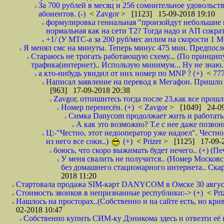
За 700 рублей в месяц и 256 сомнительное удовольст
абонентов. (-)
<
Zavgor
> [1123] 15-09-2018 19:10
формулировка гениальная "произойдут небольшие из
нормальная как на сети Т2? Тогда надо и АП сократ
+1/ (У МТС-а за 200 руб/мес анлим на скорости 1 Мб
Я менял смс на минуты. Теперь минус 475 мин. Предпослед
Стараюсь не трогать работающую схему... (По принципу
трафика(интернет).. Использую минимум... Ну не знаю..
а кто-нибудь увидил от них номер по MNP ? (+)
<
77
Написал заявление на перевод в Мегафон. Пришло 
[963] 17-09-2018 20:38
Zavgor, отпишитесь тогда после 23,как все прошло
Номер перенесён. (+)
<
Zavgor
> [1049] 24-09
Симка Danycom продолжает жить и работать 
А как это возможно? Т.е с нее даже позвон
Ц:-"Честно, этот недооператор уже надоел". Честно
из него все соки..)
(+)
<
Prizer
> [1125] 17-09-2
боюсь, что скоро выжимать будет нечего.. (+) (Пе
У меня свалить не получится.. (Номер Московс
без домашнего стационарного интернета.. Ск
2018 11:20
Стартовала продажа SIM-карт DANYCOM в Омске 30 августа 
Стоимость звонков в непризнанные республики:-> (+)
<
Pri
Нашлось на просторах..(Собственно и на сайте есть, но криво. А наро
02-2018 10:47
Собственно купить СИМ-ку Дэникома здесь и отвезти её в