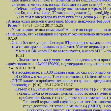
Ещё плюсы есть, пакеты переносятся на следующий месяц 
снимают в минус как на сдс. Работает на две сети (+)
<
j
Сейчас подбирал тариф шефу для поездки в Крым. И то
ни Би, ни, тем более, Т2 такого не делают (-)
<
and_klg
Ну там у оператора из трех букв своя дочка (-)
<
je77
А пока ждём звонков о доставке. Моему знакомому(№1500) поз
Prizer
> [942] 26-12-2017 15:25
У вас знакомые под номерами? А я все по старинке - по 
Я надеюсь, что халявщики не уронят окончательно интернет 
07:50
Она и без них упадет. Сегодня ЯТранспорт отказался пока
том же аппарате нормально работает. Уже не первый раз т
У меня в ВК через Т2 не авторизуется, а через МТС - 
10:31
Значит не только у меня такое, а я надеялся, что просто
днём звонили с +74992150890, подтвердили получение на зав
25-12-2017 20:36
Я в воскресенье, в 13:30 сделал заказ, до сих пор никто н
В субботу, в час дня.. Тож не звонили.. (-) (Личный опы
СПСР какие-то проблемные: звонят из даньки, предлагают 
necoandg
> [910] 26-12-2017 16:37
Курьер с ПД клиентов не выходит на связь =) (-)
<
deca
сама служба курьерская ужасная просто, достаточно п
проблемные были. с тех пор ничего не поменялось (-)
Т.е. своей курьерской службы у них нет (что коне
услуг доставки от этого не меньше (-) (IMHO)
<
de
в соцсетях они пишут, что выбранный ранее ном