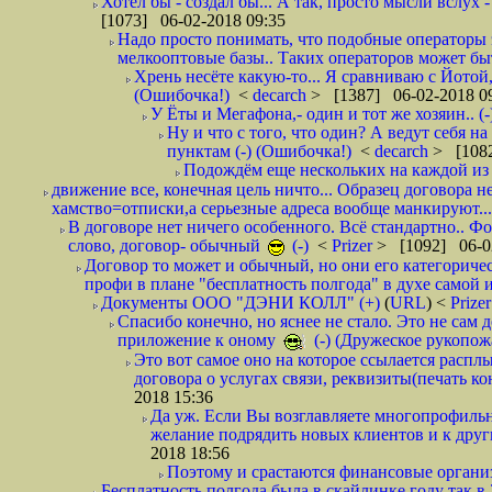
Хотел бы - создал бы... А так, просто мысли вслух 
[1073] 06-02-2018 09:35
Надо просто понимать, что подобные операторы 
мелкооптовые базы.. Таких операторов может быт
Хрень несёте какую-то... Я сравниваю с Йотой
(Ошибочка!)
<
decarch
> [1387] 06-02-2018 0
У Ёты и Мегафона,- один и тот же хозяин.. (-
Ну и что с того, что один? А ведут себя 
пунктам (-) (Ошибочка!)
<
decarch
> [1082
Подождём еще нескольких на каждой из 
движение все, конечная цель ничто... Образец договора н
хамство=отписки,а серьезные адреса вообще манкируют...
В договоре нет ничего особенного. Всё стандартно.. Фот
слово, договор- обычный
(-)
<
Prizer
> [1092] 06-0
Договор то может и обычный, но они его категоричес
профи в плане "бесплатность полгода" в духе самой 
Документы ООО "ДЭНИ КОЛЛ" (+)
(
URL
) <
Prize
Спасибо конечно, но яснее не стало. Это не сам
приложение к оному
(-) (Дружеское рукопож
Это вот самое оно на которое ссылается распл
договора о услугах связи, реквизиты(печать ко
2018 15:36
Да уж. Если Вы возглавляете многопрофиль
желание подрядить новых клиентов и к други
2018 18:56
Поэтому и срастаются финансовые организа
Бесплатность полгода была в скайлинке году так в