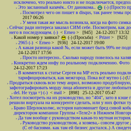
исключено, что реально никто и не подключается, предпол
Это засланный казачёк.. От даникома..
(-) (Просто 
Посмотрел чего он пишет в disqus, так ранее темы пр
2017 06:26
У меня такая же мысль возникла, когда на фото симкар
Сейчас ради интереса заказал СИМ себе. Посмотрим, как д
него в последующем. (-)
<
Erneo
> [945] 24-12-2017 13:32
Какой номер у заявки?
(-) (Просьба)
<
Prizer
> [925] 2
2965 (-)
<
Erneo
> [936] 24-12-2017 19:00
А какая разница какой №, если может быть 99% не подп
24-12-2017 17:56
Просто интересно.. Сколько народу повелось на халяв
Конкретно ждем инфу по реальному подключению. Фото симо
24-12-2017 17:23
В комментах к статье Сергея на МР есть реально подкл
тарифицироваться, как межгород. Пока всё мутно (-)
(
U
Продраться сквозь всю тему анрил, возможно продублирую,
зафотографировать морду лица абонента и другие любопытн
del. Не туда =) (-)
<
mail
> [898] 25-12-2017 05:47
Хотел посмотреть на их руководство, но "404", зато в кэше
решили виртуала на конкуренте сделать, или у них фотки т
Браво Шерлокхолмс, история напоминает бред сивой кобы
директором компании Группы «Теле2» в Нижнем Новгород
Да там вообще с руководством какая-то мутная история.
Руководство руководством, а хозяева,- совсем другое
(С её баснями. как там ей бизнес достался..) А свидет