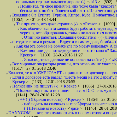
остальных странах намного дороже (-)
<
b13
> [892] 3
Помнится, "в свое время"на них тоже была "красота
бесплатно), но без абонентской платы.Или чего попут
Входящие 0 в Египте, Турции, Кипре, Кубе, Прибалтике, р
[1062] 30-01-2018 14:44
Так приятно, что даже страшно (-)
<
xReason
> [1090] 
Как обычно, вся эта халява будет работать через зад
через ip, все обрадовались,только пользоваться нево
Отлично работает. Входящие бесплатны. (-) (Личн
съездите с ним в роуминг. Вдруг и в самом деле, бомба... (
Как бы эта бомба не бомабнула по моему кошельку. А си
Вам звонили для потверждения и чего-то такого? Зака
Крекер
> [1139] 28-01-2018 11:27
Я паспортные данные не оставлял на сайте (-)
<
xR
Все мировые операторы решили, что этого им не хватало 
[1517] 27-01-2018 23:46
Коллеги, те кто УЖЕ ЮЗАЕТ - пришлите их договор на почту
Если в договоре есть раздел "шесть месяц на это даром", т
Крекер
> [1133] 27-01-2018 23:55
Полковник, не пишут? (-)
<
Крекер
> [1086] 27-01-2018
"Полковнику никто не пишет..." и сам D. Очень мутная
[1141] 28-01-2018 12:28
++ (-) (Горячая новость)
<
Крекер
> [1364] 28-01-20
наблюдать на склянках и теле2форум значительно в
(-) (Печальная новость)
<
qace
> [1146] 28-01-2018
DANYCOM — все, что нужно знать о новом сотовом опера