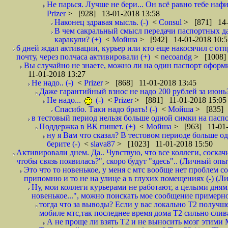
Не парься. Лучше не бери... Он всё равно тебе нафи
Prizer
> [928] 13-01-2018 13:58
Наконец здравая мысль. (-)
<
Consul
> [871] 14-
В чем сакральный смысл передачи паспортных да
каракули? (+)
<
Мойша
> [942] 14-01-2018 10:5
6 дней ждал активации, курьер или кто еще накосячил с от
почту, через полчаса активировали (+)
<
necoandg
> [1008]
Вы случайно не знаете, можно ли на один паспорт оформи
11-01-2018 13:27
Не надо.. (-)
<
Prizer
> [868] 11-01-2018 13:45
Даже гарантийный взнос не надо 200 рублей за июнь?
Не надо...
(-)
<
Prizer
> [881] 11-01-2018 15:05
Спасибо. Таки надо брать! (-)
<
Мойша
> [835] 
в тестовый период нельзя больше одной симки на паспор
Поддержка в ВК пишет. (+)
<
Мойша
> [963] 11-01-
ну я Вам что сказал? В тестовом периоде больше одн
берите (-)
<
slava87
> [1023] 11-01-2018 15:50
Активировали днем. Да.. Чувствую, что все коллеги, соска
чтобы связь появилась?", скоро будут "здесь".. (Личный опыт
Это что то новенькое, у меня с мтс вообще нет проблем с
припомню и то не на улице а в глухих помещениях (-) (
Ну, мои коллеги курьерами не работают, а целыми днями
новенькое...", можно поискать мое сообщение примерно 
тогда что за выводы? Если у вас локально Т2 получше
мобиле мтс,так последнее время дома Т2 сильно слива
А не проще ли взять Т2 и не выносить мозг этими