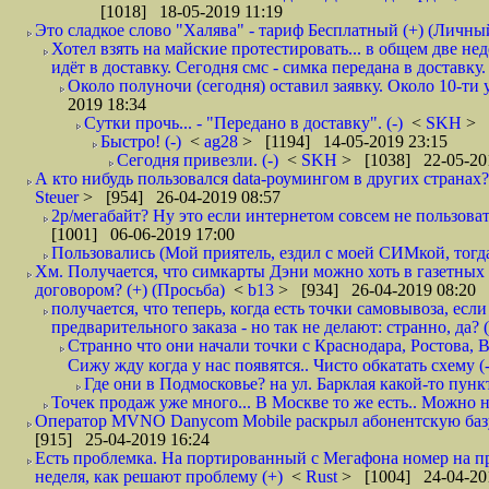
[1018] 18-05-2019 11:19
Это сладкое слово "Халява" - тариф Бесплатный (+) (Личны
Хотел взять на майские протестировать... в общем две не
идёт в доставку. Сегодня смс - симка передана в доставку.
Около полуночи (сегодня) оставил заявку. Около 10-ти у
2019 18:34
Сутки прочь... - "Передано в доставку". (-)
<
SKH
> 
Быстро! (-)
<
ag28
> [1194] 14-05-2019 23:15
Сегодня привезли. (-)
<
SKH
> [1038] 22-05-20
А кто нибудь пользовался data-роумингом в других странах?
Steuer
> [954] 26-04-2019 08:57
2р/мегабайт? Ну это если интернетом совсем не пользовать
[1001] 06-06-2019 17:00
Пользовались (Мой приятель, ездил с моей СИМкой, тогд
Хм. Получается, что симкарты Дэни можно хоть в газетных к
договором? (+) (Просьба)
<
b13
> [934] 26-04-2019 08:20
получается, что теперь, когда есть точки самовывоза, есл
предварительного заказа - но так не делают: странно, да? (
Странно что они начали точки с Краснодара, Ростова,
Сижу жду когда у нас появятся.. Чисто обкатать схему (-
Где они в Подмосковье? на ул. Барклая какой-то пункт
Точек продаж уже много... В Москве то же есть.. Можно на
Оператор MVNO Danycom Mobile раскрыл абонентскую базу.
[915] 25-04-2019 16:24
Есть проблемка. На портированный с Мегафона номер на при
неделя, как решают проблему (+)
<
Rust
> [1004] 24-04-20