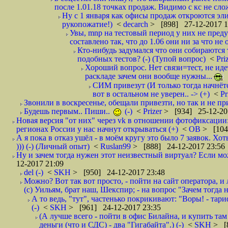
после 1.01.18 точках продаж. Видимо с кс не сло
Ну с 1 января как офисы продаж откроются эли
рукопожатие!)
<
decarch
> [898] 27-12-2017 1
Увы, mnp на тестовый период у них не преду
составлено так, что до 1.06 они ни за что не 
Кто-нибудь задумался что они собираются
подобных тестов? (-) (Тупой вопрос)
<
Pri
Хороший вопрос. Нет связи=тест, не идет
раскладе зачем они вообще нужны...
СИМ привезут (И только тогда начнётся
вот в остальном не уверен.. -> (+)
<
Pr
Звонили в воскресенье, обещали привезти, но так и не при
Будешь первым.. Пиши..
(-)
<
Prizer
> [934] 25-12-20
Новая версия "от них" через vk в отношении фотофиксаци
регионах России у нас начнут открываться (+)
<
ОВ
> [104
А я пока в отказ ушёл - в моём кругу это было 7 заявок. Х
))) (-) (Личный опыт)
<
Ruslan99
> [888] 24-12-2017 23:56
Ну и зачем тогда нужен этот неизвестный виртуал? Если м
12-2017 21:09
del (-)
<
SKH
> [950] 24-12-2017 23:48
Можно? Вот так вот просто, - пойти на сайт оператора, и л
(с) Уильям, брат наш, Шекспир; - на вопрос "Зачем тогда 
А то ведь, "тут", частенько покрикивают: "Воры! - тариф-
(-)
<
SKH
> [961] 24-12-2017 23:35
(А лучше всего - пойти в офис Билайна, и купить там 
деньги (что и СДС) - два "Гигабайта".) (-)
<
SKH
> [