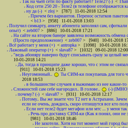
Так на чьей сети по факту работает? Теле2? (-)
<
Tha
Код сети 250 20 - Теле2 (в телефоне отображается
ну да (-)
<
zloj
> [787] 11-01-2018 12:54
Причем без вариантов. Перенос остатков пакетов
<
b13
> [958] 11-01-2018 13:03
Получил симкарту, анкету абонента заполнял сам, сфоткали 
опыт)
<
zeb007
> [886] 10-01-2018 17:21
На сайте на втором банере заявлена возможность обмена 
(Просто предположение)
<
zeb007
> [940] 10-01-2018 1
Всё работает у меня (+)
<
antropka
> [1098] 10-01-2018 16:
Лажовый оператор (+)
<
slava87
> [1032] 09-01-2018 12:00
"ведь абоняру наверно будут списывать сразу за целый мес
10-01-2018 14:21
Да, тогда в принципе даже хорошо, что с этим не связал
[911] 10-01-2018 15:23
Неугомонный..
Ты СИМ-ки покупаешь для того ч
2018 18:53
в большинстве случаев я выжимаю из нее какие-то со
Сложностей сам себе нагородил.. В голове..
(-) (IMHO
почему? (-)
<
slava87
> [931] 10-01-2018 12:17
Потому.. Вы же знаете что Т2 нет в Астрахани. Зачем
если не очень, дождись, скоро отпишутся все кто полу
Если нет теле2 будет мегафон или мтс ... у меня так 
Речь про доставку СИМ-ки (Как я понял, они не з
[981] 10-01-2018 18:46
Не захотели. Хотя на тот момент мой город бы