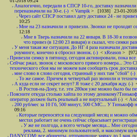
01-2018 09:24
Аналогично, передали в СПСР 10-го, доставку назначили н
переназначили на 30-е. (-)
<
Vampik
> [1038] 23-01-2018
Через сайт СПСР поставил дату доставки 24 - не привезл
10:25
Мне на 23 назначили и привезли. Звонки не проходят 
12:18
Мне в Тверь назначили на 22 января. В 18-30 я позво
что привез (в 12:00 23 января) и сказал, что симки раз
У меня такая же ситуация. До НГ 4 раза назначали доставк
роуминге, конечно я сбросил звонок. (-)
<
xReason
> [972
Привезли симку в пятницу, сегодня активировали, пока все 
Сейчас ржал, звонок с московского прямого номера... Это С
технического сбоя мы не можем вам сообщить срок доставки
мне слово в слово сегодня, странный у них там "сбой" (-)
То же самое. Причем в четвертый раз звонили и техниче
А куда если не секрет везут? Я тоже с 20 декабря жду. (-)
В Ростов-на-Дону, т.е. эти 280км уже можно было бы пеш
Поясните откуда столько хайпа по этому деникому?Тинькоф
оператор должен быть реальный а не виртуальный (-)
<
And
200 руб/мес за 10 Гб, 500 минут, 500 СМС... У Тинькофф не
09:16
Которые переносятся на следующий месяц и можно обмен
местах работает не очень сейчас сбрасывает регистрацию
У же не полгода, а всего четыре месяца... Мне сегод
реклама, 2. минимум пользователей, и максимум шума.
DANYCOM: все абоненты, отправившие заявку до 1 мая, пол