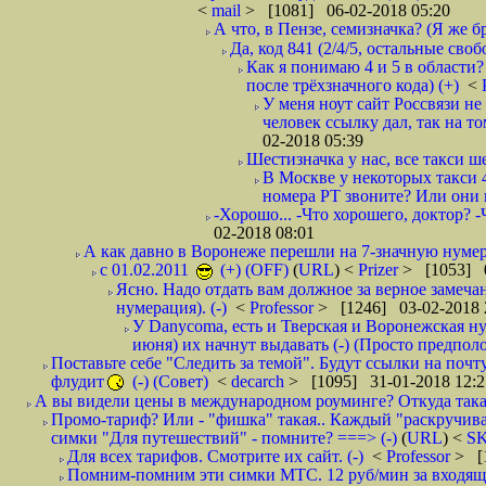
<
mail
> [1081] 06-02-2018 05:20
А что, в Пензе, семизначка? (Я же бр
Да, код 841 (2/4/5, остальные сво
Как я понимаю 4 и 5 в области?
после трёхзначного кода) (+)
<
У меня ноут сайт Россвязи не
человек ссылку дал, так на то
02-2018 05:39
Шестизначка у нас, все такси ш
В Москве у некоторых такси 
номера РТ звоните? Или они в
-Хорошо... -Что хорошего, доктор? -
02-2018 08:01
А как давно в Воронеже перешли на 7-значную нумер
с 01.02.2011
(+) (OFF)
(
URL
) <
Prizer
> [1053] 0
Ясно. Надо отдать вам должное за верное замечан
нумерация). (-)
<
Professor
> [1246] 03-02-2018 
У Danycoma, есть и Тверская и Воронежская ну
июня) их начнут выдавать (-) (Просто предпол
Поставьте себе "Следить за темой". Будут ссылки на почт
флудит
(-) (Совет)
<
decarch
> [1095] 31-01-2018 12:2
А вы видели цены в международном роуминге? Откуда такая
Промо-тариф? Или - "фишка" такая.. Каждый "раскручивае
симки "Для путешествий" - помните? ===> (-)
(
URL
) <
S
Для всех тарифов. Смотрите их сайт. (-)
<
Professor
> [
Помним-помним эти симки МТС. 12 руб/мин за входящие и