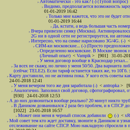
Автоматически - это как? (-) (Тупой вопрос)
Видимо, предполагается возможность зароу
01-01-2019 16:42
Только мне кажется, что это не будет о
01-01-2019 16:44
Да, кстати, а ведь большая часть номер
Вчера привезли симку (Москва). Активировалось п
2G ни в одной сети не регистрируется, ни автом
Интересно, что на симке нарисовано 3G/4G. (-)
СИМ-ки московские... (-) (Просто предположе
Определенно московские. В Москве звонок н
(Личный опыт)
<
Vampik
> [901] 31-01-201
У меня договор вообще в Краснодар уехал...
За всех не скажу, но лично у меня 50/50. Два варианта л
(сейчас TELE2). Если тариф останется таких же, то 10Гб. 
Карту доставили, но не активна пока. У кого есть советы к
24-01-2018 12:41
У меня вечером того же дня заработала (-)
<
antropka
> [9
Аналогично. Заполнил свой договор, сфотографировал, 
[930] 24-01-2018 12:53
А до них дозвониться вообще реально? 20 минут никто трубк
В Даником дозванивался 2 раза без проблем, и в СПСР дозв
[1022] 23-01-2018 16:57
Может они меня в черный список добавили
(-)
<
xR
Мой совет тем кто ждет доставку, звоните в Даником и узн
отслеживание на сайте СПСР. Мою накладную сбросили в п