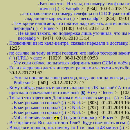
Вот оно что.. Но увы, по номеру телефона о
ничего (-)
<
Vampik
> [934] 10-01-2018 17:
а отправление по номеру телефона на СПСР уже отоб
да, вполне корректно (-)
<
necoandg
> [844] 09-01
Там вроде написано, что платеж надо делать, для использ
периода? (-)
<
Erneo
> [1130] 08-01-2018 13:07
Не видел такого, но поддержка лишь уточнила, что им 
necoandg
> [947] 08-01-2018 13:14
Позвонили из их калл-центра, сказали передали в доставку. И
12:25
по ссылке на тему внутри говорят, что набор тестеров зак
(+)
(
URL
) <
qace
> [1029] 08-01-2018 09:58
Угу если сейчас попытаться оформить заказ СИМ в моём р
Если ежедневно дается интернет равными частями - чуть боле
30-12-2017 21:52
Это вы попали на конец месяца, когда до конца месяца дае
Professor
> [945] 30-12-2017 22:17
Кому нибудь удалось изменить пароль от ЛК на свой? А то 
прислали изначально пятизначный
+ (+)
<
feoser
> [102
Только что зарегился Деником в мегафоне в метро... (-)
<
С
В метро какого города? (-)
<
Nick
> [803] 01-01-2019 16
В метро какого города? (-)
<
Nick
> [797] 01-01-2019 16
В метро какого города? (-)
<
Nick
> [963] 01-01-2019 16
VoLTE не мелькал?
(-) (Тупой вопрос)
<
Prizer
> [900]
Все нравится. Все идентично Теле2. Буду советовать всем. (-
Вроде все хорошо, ток почему то 1 гиг щас и 48 минут (-)
<