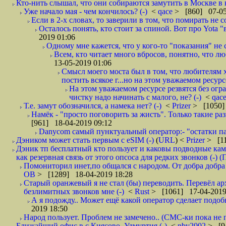
Кто-нить слышал, что они собираются замутить в Москве в к
Уже начало мая - чем кончилось? (-)
<
qace
> [860] 07-05
Если в 2-х словах, то заверили в том, что помирать не с
Осталось понять, кто стоит за спиной. Вот про Yota "
2019 01:06
Одному мне кажется, что у кого-то "показания" не с
Всем, кто читает много вбросов, понятно, что люб
13-05-2019 01:06
Смысл моего моста был в том, что любителям х
постить всякое г...но на этом уважаемом ресурсе.
На этом уважаемом ресурсе резвятся без огр
чистку надо начинать с малого, не? (-)
<
qac
Т.е. замут обозначился, а намека нет? (-)
<
Prizer
> [1050]
Намёк - "просто поговорить за жисть". Только такие ра
[961] 18-04-2019 09:12
Danycom самый пунктуальный оператор:- "остатки па
Дэником может стать первым с еSIM (-)
(
URL
) <
Prizer
> [11
Дэник тп бесплатный кто пользует и каковы подводные кам
как резервная связь от этого опсоса для редких звонков (-) (
Помониторил инет,по общался с народом. От добра добра 
ОВ
> [1289] 18-04-2019 18:28
Старый оранжевый я не стал (бы) переводить. Перевёл а
безлимитных звонков мне (-)
<
Rust
> [1061] 17-04-2019
А я подожду.. Может ещё какой оператор сделает подо
2019 18:50
Народ пользует. Проблем не замечено.. (СМС-ки пока не п
Ближайший офис в с.Киясово, Удмуртия (-)
<
nbv2002
> [9