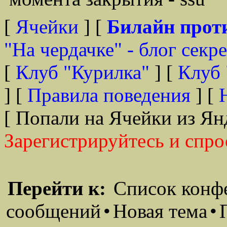
[
Ячейки
] [
Билайн прот
"На чердачке" - блог секр
[
Клуб "Курилка"
] [
Клуб 
] [
Правила поведения
] [
[ Попали на Ячейки из Ян
Зарегистрируйтесь и спро
Перейти к:
Список конф
сообщений
•
Новая тема
•