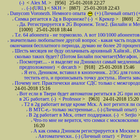
(-)
<
Alex M.
> [956] 25-01-2018 22:27
. (-)
(
URL
) <
SKH
> [887] 25-01-2018 22:43
Danycom Voronezh. Немного опыта
(+) (Личный опыт) (+
Симка регается в 2g в Воронеже? (-)
<
Крекер
> [869] 25
Да. Регистрируется в 2G Воронеж. Теле2. (Билайн и Мег
[1009] 25-01-2018 18:44
Т.е. 64 абонента - не тормозило. А вот 100/1000 абонентов
значительно любопытнее другой вопрос - какая часть подк
окончания бесплатного периода, думаю не более 20 проценто
Шесть месяцев не буду оплачивать архивный Хайвэй.. (Он 
сколько таких будет? (Потом Билайн посчитает(Мегафон, 
Посмотрят.... - и выделят на Дэниколл самый медленный
предположение)
<
decarch
> [918] 25-01-2018 15:46
Я его, Деником, вставил в кнопочник.. 2/3G для голо
тестить его, и прописывать точку доступа.. Инета зава
Почему нет. Практически аналог СДС только с межгородом.
24-01-2018 15:16
Вот если в Твери будет автоматом региться в 2G при ис
в 2G работает. (-)
<
Professor
> [963] 24-01-2018 15:20
T2 в 2g работает везде кроме Мск. А вот регится ли с
В МТС-е,- только экстренные... (-) (Личный опыт)
В 2g работает в Мск, ответ поддержки. (-)
<
Serjio
Что-то мне не верится, что симки с московскими 
16:20
А как симка Дэником регистрируется в Москве в 
Автоматически.. (-) (Личный опыт)
<
Prizer
> 