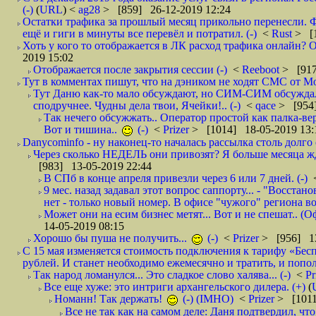
(-)
(
URL
) <
ag28
> [859] 26-12-2019 12:24
Остатки трафика за прошлый месяц прикольно перенесли. Ф
ещё и гиги в минуты все перевёл и потратил. (-)
<
Rust
> [
Хоть у кого то отображается в ЛК расход трафика онлайн? О
2019 15:02
Отображается после закрытия сессии (-)
<
Reeboot
> [917
Тут в комментах пишут, что на дэником не ходят СМС от Мо
Тут Даню как-то мало обсуждают, но СИМ-СИМ обсуждали 
сподручнее. Чудны дела твои, Ячейки!.. (-)
<
qace
> [954]
Так нечего обсужжать.. Оператор простой как палка-верё
Вот и тишина..
(-)
<
Prizer
> [1014] 18-05-2019 13:
Danycominfo - ну наконец-то началась рассылка столь дол
Через сколько НЕДЕЛЬ они привозят? Я больше месяца жду,
[983] 13-05-2019 22:44
В СПб в конце апреля привезли через 6 или 7 дней. (-)
9 мес. назад задавал этот вопрос саппорту... - "Восст
нет - только новый номер. В офисе "чужого" региона во
Может они на есим бизнес метят... Вот и не спешат.. (О
14-05-2019 08:15
Хорошо бы пуша не получить...
(-)
<
Prizer
> [956] 13
С 15 мая изменяется стоимость подключения к тарифу «Бесп
рублей. И станет необходимо ежемесячно и тратить, и попол
Так народ ломанулся... Это сладкое слово халява... (-)
<
Pr
Все еще хуже: это интриги архангельского дилера. (+)
(
Номанн! Так держать!
(-) (IMHO)
<
Prizer
> [1011
Все не так как на самом деле: Даня подтвердил, чт