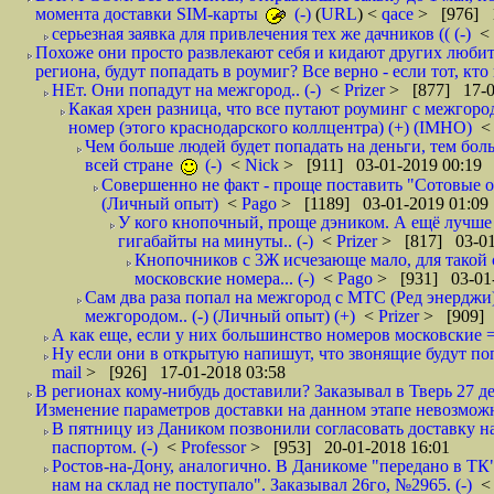
момента доставки SIM-карты
(-)
(
URL
) <
qace
> [976] 1
серьезная заявка для привлечения тех же дачников (( (-)
<
Похоже они просто развлекают себя и кидают других любител
региона, будут попадать в роумиг? Все верно - если тот, кто вам звони 
НЕт. Они попадут на межгород.. (-)
<
Prizer
> [877] 17-0
Какая хрен разница, что все путают роуминг с межгор
номер (этого краснодарского коллцентра) (+) (IMHO)
Чем больше людей будет попадать на деньги, тем бо
всей стране
(-)
<
Nick
> [911] 03-01-2019 00:19
Совершенно не факт - проще поставить "Сотовые опе
(Личный опыт)
<
Pago
> [1189] 03-01-2019 01:09
У кого кнопочный, проще дэником. А ещё лучше 
гигабайты на минуты.. (-)
<
Prizer
> [817] 03-01
Кнопочников с 3Ж исчезающе мало, для такой 
московские номера... (-)
<
Pago
> [931] 03-01-
Сам два раза попал на межгород с МТС (Ред энерджи) 
межгородом.. (-) (Личный опыт) (+)
<
Prizer
> [909] 
А как еще, если у них большинство номеров московские =
Ну если они в открытую напишут, что звонящие будут поп
mail
> [926] 17-01-2018 03:58
В регионах кому-нибудь доставили? Заказывал в Тверь 27 де
Изменение параметров доставки на данном этапе невозможн
В пятницу из Даником позвонили согласовать доставку н
паспортом. (-)
<
Professor
> [953] 20-01-2018 16:01
Ростов-на-Дону, аналогично. В Даникоме "передано в ТК"
нам на склад не поступало". Заказывал 26го, №2965. (-)