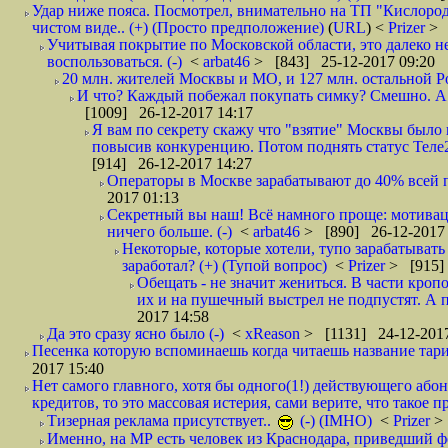
Удар ниже пояса. Посмотрел, внимательно на ТП "Кислород"
чистом виде.. (+) (Просто предположение)
(
URL
) <
Prizer
> 
Учитывая покрытие по Московской области, это далеко н
воспользоваться. (-)
<
arbat46
> [843] 25-12-2017 09:20
20 млн. жителей Москвы и МО, и 127 млн. остальной Рос
И что? Каждый побежал покупать симку? Смешно. А вт
[1009] 26-12-2017 14:17
Я вам по секрету скажу что "взятие" Москвы было 
повысив конкуренцию. Потом поднять статус Теле2 
[914] 26-12-2017 14:27
Операторы в Москве зарабатывают до 40% всей пр
2017 01:13
Секретный вы наш! Всё намного проще: мотиваци
ничего больше. (-)
<
arbat46
> [890] 26-12-2017 
Некоторые, которые хотели, тупо зарабатывать 
заработал? (+) (Тупой вопрос)
<
Prizer
> [915]
Обещать - не значит жениться. В части кропо
их и на пушечный выстрел не подпустят. А п
2017 14:58
Да это сразу ясно было (-)
<
xReason
> [1131] 24-12-2017
Песенка которую вспоминаешь когда читаешь название тар
2017 15:40
Нет самого главного, хотя бы одного(1!) действующего абон
кредитов, то это массовая истерия, сами верите, что такое п
Тизерная реклама присутствует..
(-) (IMHO)
<
Prizer
>
Именно, на МР есть человек из Краснодара, приведший ф