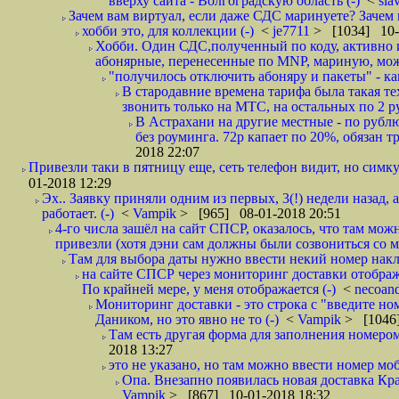
вверху сайта - Волгоградскую область (-)
<
sla
Зачем вам виртуал, если даже СДС маринуете? Зачем 
хобби это, для коллекции (-)
<
je7711
> [1034] 10-
Хобби. Один СДС,полученный по коду, активно и
абонярные, перенесенные по MNP, мариную, може
"получилось отключить абоняру и пакеты" - как
В стародавние времена тарифа была такая те
звонить только на МТС, на остальных по 2 руб
В Астрахани на другие местные - по рубл
без роуминга. 72р капает по 20%, обязан т
2018 22:07
Привезли таки в пятницу еще, сеть телефон видит, но симку
01-2018 12:29
Эх.. Заявку приняли одним из первых, 3(!) недели назад, 
работает. (-)
<
Vampik
> [965] 08-01-2018 20:51
4-го числа зашёл на сайт СПСР, оказалось, что там мож
привезли (хотя дэни сам должны были созвониться со мн
Там для выбора даты нужно ввести некий номер накла
на сайте СПСР через мониторинг доставки отображ
По крайней мере, у меня отображается (-)
<
necoan
Мониторинг доставки - это строка с "введите но
Даником, но это явно не то (-)
<
Vampik
> [1046]
Там есть другая форма для заполнения номером 
2018 13:27
это не указано, но там можно ввести номер моб
Опа. Внезапно появилась новая доставка Кра
Vampik
> [867] 10-01-2018 18:32