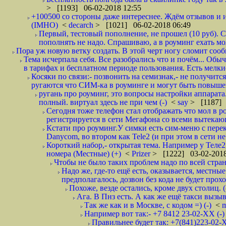
> [1193] 06-02-2018 12:55
+100500 со стороны даже интереснее. Ждём отзывов и и
(IMHO)
<
decarch
> [1021] 06-02-2018 06:49
Первый, тестовый пополнение, не прошел (10 руб). Сд
пополнять не надо. Спрашиваю, а в роуминг ехать мо
Пора уж новую ветку создать. В этой черт ногу сломит сооб
Тема исчерпала себя. Все разобрались что и почём... О
в тарифах и бесплатном периоде пользования. Есть мелкие
Косяки по связи:- позвонить на семизнак,- не получится
ругаются что СИМ-ка в роуминге и могут быть повышен
ругань про роуминг, это вопросы настройки аппарата
полный. виртуал здесь не при чем (-)
<
say
> [1187] 
Сегодня тоже телефон стал отображать что мол в р
регистрируется в сети Мегафона со всеми вытекаю
Кстати про роуминг.У симки есть сим-меню с пере
Danycom, во втором как Tele2 (и при этом в сети не 
Короткий набор,- открытая тема. Например у Теле2
номера (Местные) (+)
<
Prizer
> [1222] 03-02-2018
Чтобы не было таких проблем надо по всей стране
Надо же, где-то ещё есть, оказывается, местны
предполагалось, дозвон без кода не будет проход
Похоже, везде остались, кроме двух столиц. 
Ага. В Пнз есть. А как же ещё такси вызыв
Так же как и в Москве, с кодом =) (-)
<
m
Например вот так:- +7 8412 23-02-ХХ (-
Правильнее будет так: +7(841)223-02-Х