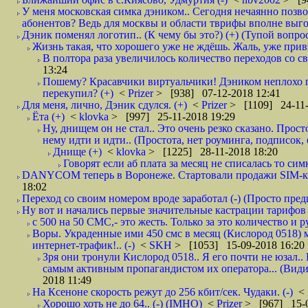
У меня московская симка дэником.. Сегодня нечаянно позво
абонентов? Ведь для москвы и области тврифы вполне выго
Дэник поменял логотип.. (К чему бы это?) (+) (Тупой вопро
Жизнь такая, что хорошего уже не ждёшь. Жаль, уже привы
В полтора раза увеличилось количество переходов со
13:24
Пошему? Красавчики виртуальчики! Дэником неплохо п
перекупил? (+)
<
Prizer
> [938] 07-12-2018 12:41
Для меня, лично, Дэник сдулся. (+)
<
Prizer
> [1109] 24-11-
Ёта (+)
<
klovka
> [997] 25-11-2018 19:29
Ну, днищем он не стал.. Это очень резко сказано. Прос
нему идти и идти.. (Простота, нет роуминга, подписок
Днище (+)
<
klovka
> [1225] 28-11-2018 18:20
Говорят если аб плата за месяц не списалась то симк
DANYCOM теперь в Воронеже. Стартовали продажи SIM-карт
18:02
Переход со своим номером вроде заработал (-) (Просто пре
Ну вот и начались первые значительные кастрации тарифов 
с 500 на 50 СМС,- это жесть. Только за это количество и ру
Воры. Украденные ими 450 смс в месяц (Кислород 0518) 
интернет-трафик!.. (-)
<
SKH
> [1053] 15-09-2018 16:20
Зря они тронули Кислород 0518.. Я его почти не юзал.. 
самым активным пропагандистом их оператора... (Видим
2018 11:49
На Ксеноне скорость режут до 256 кбит/сек. Чудаки. (-)
<
Хорошо хоть не до 64.. (-) (IMHO)
<
Prizer
> [967] 15-0