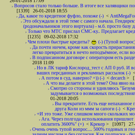
26-01-2018 17:09
Вопросов стало только больше. В итоге все халявщики по
[1339] 26-01-2018 18:55
Да, какое то кредитное фуфло, похоже (-)
<
AntiMegaF
Это обсуждали в этой теме с самого начала. Гендире
(родоначальников этого виртуала) - м.б. просто базу 
Только что МТС прислал СМС-ку.. Предлагает кре
[1235] 09-02-2018 17:32
Чем плохи быстрые кредиты?
(-) (Тупой вопрос
Да почти ничем, кроме как скорость прирастани
легко превратиться в нечто неподъёмное, если вов
В подписанном договоре с оператором есть разде
2018 11:09
Но в ЛК тариф Кислород_тест с АП 0 руб. И вс
ваших персданных и рекламных рассылок (-)
А потом в суд, наверно? =)) (-)
<
decarch
> [
А что вы делаете в этой теме? Она явно на д
Смотрю со стороны и удивляюсь "Безумию
задумывается о возможных последствия
01-2018 20:05
Вы прекратите. Есть еще непаханное 
друга Коли из ммм за сапоги (-)
<
Кре
+И это тоже. Уже слишком много скользких мо
Ага. Через полгода использования пришлют п
оплатить 3600%" (+)
<
Крекер
> [1097] 27-
Очень очень тупой вопрос.... 500% годовых и ге
задним числом и без согласия. Как подписки - бу