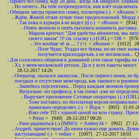
Привез чел симку, жду 2й день , когда АК ивируют. Первый р
Но ничего.. На тебе потренеруются, нам влёт подключать б
Обещали завтра привезти симку, посмотрим (-)
<
xReason
>
Ждём. Живой отзыв лучше тонн предположений. Морду ли
Так пока и курьера я не видел ))) (-)
<
xReason
> [934] 
Опять звонили и опять пытались назначить доставку. 
Маразм крепчал: "Для удобства абонентов, мы запу
своего заказа" !!! см. ссылку (-)
(
URL
) <
ОВ
> [976
Это вообще чё за .... ? (+)
<
xReason
> [1012] 28
Поле Чудес. Угадал все буквы, но не смог наз
получается краснодарская, а не московская...
Для голосового общения в домашней сети такие тарифы не о
Хз, у меня московский регион. Да и у всех пакеты минут. 
28-12-2017 14:26
Оператор, оказался лакмусом.. После первого июня, не бу
поездках и отсутствие межгорода, как такового и роуминга.
Зашибись перспектива... Перед каждым звонком проверят
Визуально -по префиксу, я так понял -уже не определи
Выручает приложение Сотовые операторы ) (-)
(
URL
Тоже поставил, но бесплатная версия неправильно
правильно определяет. (-)
<
Йцук
> [905] 11-01-2
Взял себе ТП с единой ценой на всю страну.. При
<
Prizer
> [949] 28-12-2017 08:26
Рано радоваться (-) (IMHO)
<
Andrey34
> [992] 27-12-
Андрей, приветствую! До июня нужно еще дожить. Думаю 
наступающим! (-)
<
vedser
> [1007] 27-12-2017 18:03