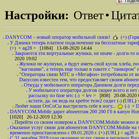
Подел
Настройки:
Ответ
•
Цита
DANYCOM – новый оператор мобильной связи!
(+) (Горя
У Дэника теперь платное подключение на бесплатные тариф
(+)
<
ag28
> [1084] 13-08-2020 14:44
Закроются эти виртуальные жулики, не иначе - долги-то не
2020 19:02
Жулики не жулиуки, а будут иметь свой кусок хлеба, 
"вагонами", а теперь еще только в пакете с "танкером" и
"Операторы связи МТС и «Мегафон» потребовали от вир
Danycom известен тем, что предоставляет своим абонент
Откуда у мобильного оператора Даником долги перед
У мобильного оператора долгов скорее всего и нет
рассылку по базе мтс (-)
<
lev
> [808] 20-08-2020 
кстати, да. он ведь на хребте теле2 сидит (-)
(
URL
)
Любят наши ОпСоСы выстрелить себе в ногу...
(-)
<
DANYCOM.Mobile дарит абонентам 200 200 Гб в канун Нового
[1020] 26-12-2019 12:30
Перейти со своим номером к DANYCOM.Mobile можно в 5
Оказание услуг связи для абонентов DANYCOM.Mobile на 
временно приостановлено с 09.01.2020 г. (+)
(
URL
) <
ag28
>
С 31 декабря 2019 года оказание услуг связи в регионах Рос