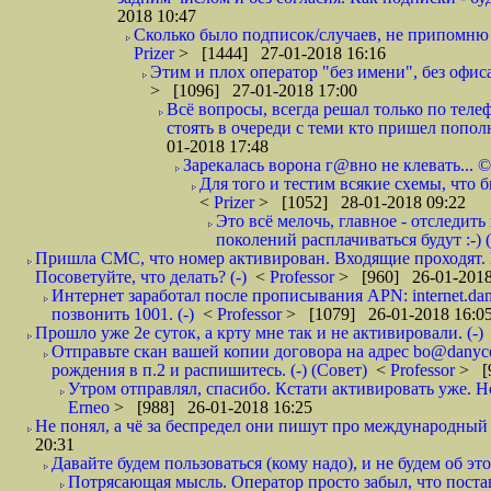
2018 10:47
Сколько было подписок/случаев, не припомню 
Prizer
> [1444] 27-01-2018 16:16
Этим и плох оператор "без имени", без офиса
> [1096] 27-01-2018 17:00
Всё вопросы, всегда решал только по телеф
стоять в очереди с теми кто пришел попол
01-2018 17:48
Зарекалась ворона г@вно не клевать... ©
Для того и тестим всякие схемы, что б
<
Prizer
> [1052] 28-01-2018 09:22
Это всё мелочь, главное - отследит
поколений расплачиваться будут :-) (
Пришла СМС, что номер активирован. Входящие проходят. И
Посоветуйте, что делать? (-)
<
Professor
> [960] 26-01-2018
Интернет заработал после прописывания APN: internet.da
позвонить 1001. (-)
<
Professor
> [1079] 26-01-2018 16:0
Прошло уже 2е суток, а крту мне так и не активировали. (-)
Отправьте скан вашей копии договора на адрес bo@danyc
рождения в п.2 и распишитесь. (-) (Совет)
<
Professor
> [
Утром отправлял, спасибо. Кстати активировать уже. Но 
Erneo
> [988] 26-01-2018 16:25
Не понял, а чё за беспредел они пишут про международный 
20:31
Давайте будем пользоваться (кому надо), и не будем об этом
Потрясающая мысль. Оператор просто забыл, что постави