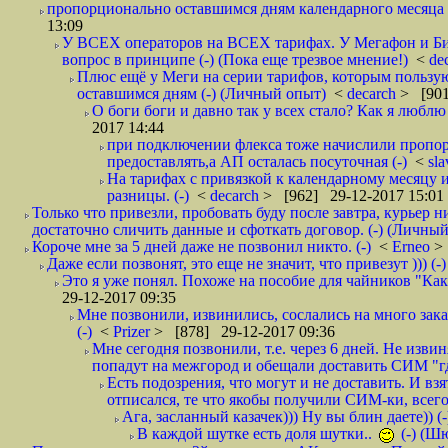
пропорционально оставшимся дням календарного месяца в
13:09
У ВСЕХ операторов на ВСЕХ тарифах. У Мегафон и Би 
вопрос в принципе (-) (Пока еще трезвое мнение!)
<
de
Плюс ещё у Меги на серии тарифов, которым пользую
оставшимся дням (-) (Личный опыт)
<
decarch
> [901
О боги боги и давно так у всех стало? Как я люблю 
2017 14:44
при подключении флекса тоже начислили пропорц
предоставлять,а АП осталась посуточная (-)
<
sl
На тарифах с привязкой к календарному месяцу 
разницы. (-)
<
decarch
> [962] 29-12-2017 15:01
Только что привезли, пробовать буду после завтра, курьер н
достаточно сличить данные и сфоткать договор. (-) (Личный 
Короче мне за 5 дней даже не позвонил никто. (-)
<
Erneo
>
Даже если позвонят, это еще не значит, что привезут ))) (-)
Это я уже понял. Похоже на пособие для чайников "Как о
29-12-2017 09:35
Мне позвонили, извинились, сослались на много заказ
(-)
<
Prizer
> [878] 29-12-2017 09:36
Мне сегодня позвонили, т.е. через 6 дней. Не изв
попадут на межгород и обещали доставить СИМ "где
Есть подозрения, что могут и не доставить. И взят
отписался, те что якобы получили СИМ-ки, всего 
Ага, засланный казачек))) Ну вы блин даете)) (-
В каждой шутке есть доля шутки..
(-) (Ш