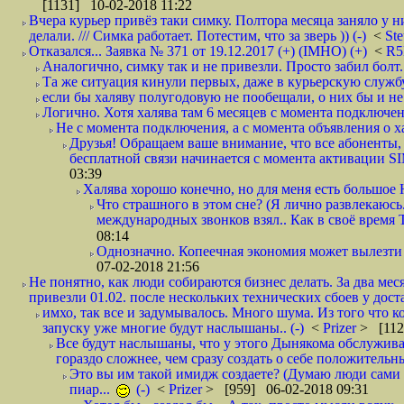
[1131] 10-02-2018 11:22
Вчера курьер привёз таки симку. Полтора месяца заняло у н
делали. /// Симка работает. Потестим, что за зверь )) (-)
<
St
Отказался... Заявка № 371 от 19.12.2017 (+) (IMHO) (+)
<
R
Аналогично, симку так и не привезли. Просто забил болт. 
Та же ситуация кинули первых, даже в курьерскую службу
если бы халяву полугодовую не пообещали, о них бы и не
Логично. Хотя халява там 6 месяцев с момента подключени
Не с момента подключения, а с момента объявления о хал
Друзья! Обращаем ваше внимание, что все абоненты, 
бесплатной связи начинается с момента активации 
03:39
Халява хорошо конечно, но для меня есть большое 
Что страшного в этом сне? (Я лично развлекаюсь.
международных звонков взял.. Как в своё время
08:14
Однозначно. Копеечная экономия может вылезти
07-02-2018 21:56
Не понятно, как люди собираются бизнес делать. За два мес
привезли 01.02. после нескольких технических сбоев у дост
имхо, так все и задумывалось. Много шума. Из того что к
запуску уже многие будут наслышаны.. (-)
<
Prizer
> [112
Все будут наслышаны, что у этого Дынякома обслужива
гораздо сложнее, чем сразу создать о себе положительн
Это вы им такой имидж создаете? (Думаю люди сами оп
пиар...
(-)
<
Prizer
> [959] 06-02-2018 09:31