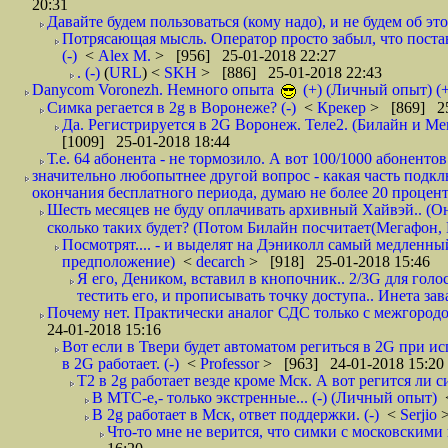
20:31
Давайте будем пользоваться (кому надо), и не будем об этом
Потрясающая мысль. Оператор просто забыл, что постави
(-)
<
Alex M.
> [956] 25-01-2018 22:27
. (-)
(
URL
) <
SKH
> [886] 25-01-2018 22:43
Danycom Voronezh. Немного опыта
(+) (Личный опыт) (+
Симка регается в 2g в Воронеже? (-)
<
Крекер
> [869] 25
Да. Регистрируется в 2G Воронеж. Теле2. (Билайн и Мег
[1009] 25-01-2018 18:44
Т.е. 64 абонента - не тормозило. А вот 100/1000 абонентов
значительно любопытнее другой вопрос - какая часть подк
окончания бесплатного периода, думаю не более 20 проценто
Шесть месяцев не буду оплачивать архивный Хайвэй.. (Он 
сколько таких будет? (Потом Билайн посчитает(Мегафон, 
Посмотрят.... - и выделят на Дэниколл самый медленный
предположение)
<
decarch
> [918] 25-01-2018 15:46
Я его, Деником, вставил в кнопочник.. 2/3G для голо
тестить его, и прописывать точку доступа.. Инета зава
Почему нет. Практически аналог СДС только с межгородом.
24-01-2018 15:16
Вот если в Твери будет автоматом региться в 2G при ис
в 2G работает. (-)
<
Professor
> [963] 24-01-2018 15:20
T2 в 2g работает везде кроме Мск. А вот регится ли с
В МТС-е,- только экстренные... (-) (Личный опыт)
В 2g работает в Мск, ответ поддержки. (-)
<
Serjio
Что-то мне не верится, что симки с московскими 