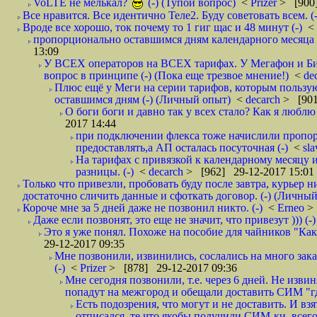
VoLTE не мелькал?
(-) (Тупой вопрос)
<
Prizer
> [900]
Все нравится. Все идентично Теле2. Буду советовать всем. (-
Вроде все хорошо, ток почему то 1 гиг щас и 48 минут (-)
<
пропорционально оставшимся дням календарного месяца в
13:09
У ВСЕХ операторов на ВСЕХ тарифах. У Мегафон и Би 
вопрос в принципе (-) (Пока еще трезвое мнение!)
<
de
Плюс ещё у Меги на серии тарифов, которым пользую
оставшимся дням (-) (Личный опыт)
<
decarch
> [901
О боги боги и давно так у всех стало? Как я люблю 
2017 14:44
при подключении флекса тоже начислили пропорц
предоставлять,а АП осталась посуточная (-)
<
sl
На тарифах с привязкой к календарному месяцу 
разницы. (-)
<
decarch
> [962] 29-12-2017 15:01
Только что привезли, пробовать буду после завтра, курьер н
достаточно сличить данные и сфоткать договор. (-) (Личный 
Короче мне за 5 дней даже не позвонил никто. (-)
<
Erneo
>
Даже если позвонят, это еще не значит, что привезут ))) (-)
Это я уже понял. Похоже на пособие для чайников "Как о
29-12-2017 09:35
Мне позвонили, извинились, сослались на много заказ
(-)
<
Prizer
> [878] 29-12-2017 09:36
Мне сегодня позвонили, т.е. через 6 дней. Не изв
попадут на межгород и обещали доставить СИМ "где
Есть подозрения, что могут и не доставить. И взят
отписался, те что якобы получили СИМ-ки, всего 