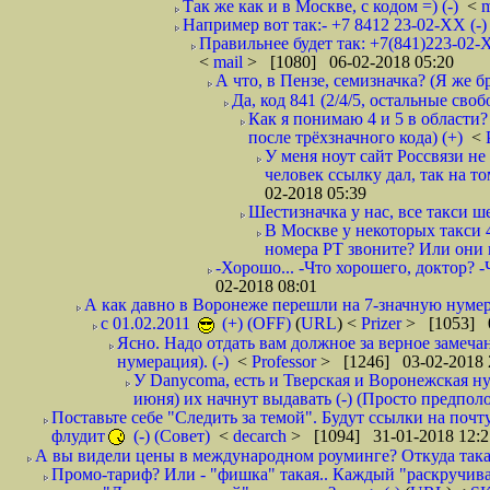
Так же как и в Москве, с кодом =) (-)
<
m
Например вот так:- +7 8412 23-02-ХХ (-
Правильнее будет так: +7(841)223-02-Х
<
mail
> [1080] 06-02-2018 05:20
А что, в Пензе, семизначка? (Я же бр
Да, код 841 (2/4/5, остальные сво
Как я понимаю 4 и 5 в области?
после трёхзначного кода) (+)
<
У меня ноут сайт Россвязи не
человек ссылку дал, так на то
02-2018 05:39
Шестизначка у нас, все такси ш
В Москве у некоторых такси 
номера РТ звоните? Или они в
-Хорошо... -Что хорошего, доктор? -
02-2018 08:01
А как давно в Воронеже перешли на 7-значную нумер
с 01.02.2011
(+) (OFF)
(
URL
) <
Prizer
> [1053] 0
Ясно. Надо отдать вам должное за верное замечан
нумерация). (-)
<
Professor
> [1246] 03-02-2018 
У Danycoma, есть и Тверская и Воронежская ну
июня) их начнут выдавать (-) (Просто предпол
Поставьте себе "Следить за темой". Будут ссылки на почт
флудит
(-) (Совет)
<
decarch
> [1094] 31-01-2018 12:2
А вы видели цены в международном роуминге? Откуда такая
Промо-тариф? Или - "фишка" такая.. Каждый "раскручивае