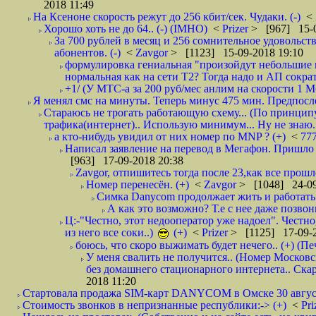
2018 11:49
На Ксеноне скорость режут до 256 кбит/сек. Чудаки. (-)
<
Хорошо хоть не до 64.. (-) (IMHO)
<
Prizer
> [967] 15-0
За 700 рублей в месяц и 256 сомнительное удовольст
абонентов. (-)
<
Zavgor
> [1123] 15-09-2018 19:10
формулировка гениальная "произойдут небольшие из
нормальная как на сети Т2? Тогда надо и АП сократ
+1/ (У МТС-а за 200 руб/мес анлим на скорости 1 Мб
Я менял смс на минуты. Теперь минус 475 мин. Предпослед
Стараюсь не трогать работающую схему... (По принципу
трафика(интернет).. Использую минимум... Ну не знаю..
а кто-нибудь увидил от них номер по MNP ? (+)
<
77
Написал заявление на перевод в Мегафон. Пришло 
[963] 17-09-2018 20:38
Zavgor, отпишитесь тогда после 23,как все прошло
Номер перенесён. (+)
<
Zavgor
> [1048] 24-09
Симка Danycom продолжает жить и работать 
А как это возможно? Т.е с нее даже позвон
Ц:-"Честно, этот недооператор уже надоел". Честно
из него все соки..)
(+)
<
Prizer
> [1125] 17-09-2
боюсь, что скоро выжимать будет нечего.. (+) (Пе
У меня свалить не получится.. (Номер Московс
без домашнего стационарного интернета.. Ск
2018 11:20
Стартовала продажа SIM-карт DANYCOM в Омске 30 августа 
Стоимость звонков в непризнанные республики:-> (+)
<
Pri