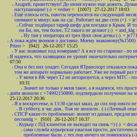
Андрей, приветствую! До июня нужно еще дожить. Думаю 
наступающим! (-)
<
vedser
> [1007] 27-12-2017 18:03
Ещё плюсы есть, пакеты переносятся на следующий месяц 
снимают в минус как на сдс. Работает на две сети (+)
<
j
Сейчас подбирал тариф шефу для поездки в Крым. И то
ни Би, ни, тем более, Т2 такого не делают (-)
<
and_klg
Ну там у оператора из трех букв своя дочка (-)
<
je77
А пока ждём звонков о доставке. Моему знакомому(№1500) поз
Prizer
> [942] 26-12-2017 15:25
У вас знакомые под номерами? А я все по старинке - по 
Я надеюсь, что халявщики не уронят окончательно интернет 
07:50
Она и без них упадет. Сегодня ЯТранспорт отказался пока
том же аппарате нормально работает. Уже не первый раз т
У меня в ВК через Т2 не авторизуется, а через МТС - 
10:31
Значит не только у меня такое, а я надеялся, что просто
днём звонили с +74992150890, подтвердили получение на зав
25-12-2017 20:36
Я в воскресенье, в 13:30 сделал заказ, до сих пор никто н
В субботу, в час дня.. Тож не звонили.. (-) (Личный опы
СПСР какие-то проблемные: звонят из даньки, предлагают 
necoandg
> [910] 26-12-2017 16:37
Курьер с ПД клиентов не выходит на связь =) (-)
<
deca
сама служба курьерская ужасная просто, достаточно п
проблемные были. с тех пор ничего не поменялось (-)