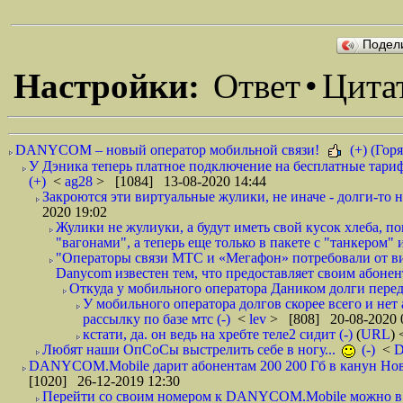
Подел
Настройки:
Ответ
•
Цита
DANYCOM – новый оператор мобильной связи!
(+) (Горя
У Дэника теперь платное подключение на бесплатные тариф
(+)
<
ag28
> [1084] 13-08-2020 14:44
Закроются эти виртуальные жулики, не иначе - долги-то не
2020 19:02
Жулики не жулиуки, а будут иметь свой кусок хлеба, 
"вагонами", а теперь еще только в пакете с "танкером" и
"Операторы связи МТС и «Мегафон» потребовали от вир
Danycom известен тем, что предоставляет своим абонент
Откуда у мобильного оператора Даником долги перед
У мобильного оператора долгов скорее всего и нет
рассылку по базе мтс (-)
<
lev
> [808] 20-08-2020 
кстати, да. он ведь на хребте теле2 сидит (-)
(
URL
)
Любят наши ОпСоСы выстрелить себе в ногу...
(-)
<
DANYCOM.Mobile дарит абонентам 200 200 Гб в канун Нового
[1020] 26-12-2019 12:30
Перейти со своим номером к DANYCOM.Mobile можно в 5