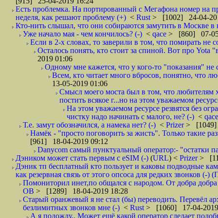
[915] 25-04-2019 16:24
Есть проблемка. На портированный с Мегафона номер на при
неделя, как решают проблему (+)
<
Rust
> [1002] 24-04-20
Кто-нить слышал, что они собираются замутить в Москве в к
Уже начало мая - чем кончилось? (-)
<
qace
> [860] 07-05
Если в 2-х словах, то заверили в том, что помирать не с
Осталось понять, кто стоит за спиной. Вот про Yota "
2019 01:06
Одному мне кажется, что у кого-то "показания" не с
Всем, кто читает много вбросов, понятно, что люб
13-05-2019 01:06
Смысл моего моста был в том, что любителям х
постить всякое г...но на этом уважаемом ресурсе.
На этом уважаемом ресурсе резвятся без огр
чистку надо начинать с малого, не? (-)
<
qac
Т.е. замут обозначился, а намека нет? (-)
<
Prizer
> [1049]
Намёк - "просто поговорить за жисть". Только такие ра
[961] 18-04-2019 09:12
Danycom самый пунктуальный оператор:- "остатки па
Дэником может стать первым с еSIM (-)
(
URL
) <
Prizer
> [11
Дэник тп бесплатный кто пользует и каковы подводные кам
как резервная связь от этого опсоса для редких звонков (-) (
Помониторил инет,по общался с народом. От добра добра 
ОВ
> [1289] 18-04-2019 18:28
Старый оранжевый я не стал (бы) переводить. Перевёл а
безлимитных звонков мне (-)
<
Rust
> [1060] 17-04-2019
А я подожду.. Может ещё какой оператор сделает подо