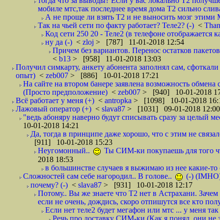
тогда что за выводы? Если у вас локально Т2 получше
мобиле мтс,так последнее время дома Т2 сильно слива
А не проще ли взять Т2 и не выносить мозг этими
Так на чьей сети по факту работает? Теле2? (-)
<
Tha
Код сети 250 20 - Теле2 (в телефоне отображается
ну да (-)
<
zloj
> [787] 11-01-2018 12:54
Причем без вариантов. Перенос остатков пакетов
<
b13
> [958] 11-01-2018 13:03
Получил симкарту, анкету абонента заполнял сам, сфоткали 
опыт)
<
zeb007
> [886] 10-01-2018 17:21
На сайте на втором банере заявлена возможность обмена 
(Просто предположение)
<
zeb007
> [940] 10-01-2018 1
Всё работает у меня (+)
<
antropka
> [1098] 10-01-2018 16:
Лажовый оператор (+)
<
slava87
> [1031] 09-01-2018 12:00
"ведь абоняру наверно будут списывать сразу за целый мес
10-01-2018 14:21
Да, тогда в принципе даже хорошо, что с этим не связал
[911] 10-01-2018 15:23
Неугомонный..
Ты СИМ-ки покупаешь для того ч
2018 18:53
в большинстве случаев я выжимаю из нее какие-то со
Сложностей сам себе нагородил.. В голове..
(-) (IMHO
почему? (-)
<
slava87
> [931] 10-01-2018 12:17
Потому.. Вы же знаете что Т2 нет в Астрахани. Зачем
если не очень, дождись, скоро отпишутся все кто полу
Если нет теле2 будет мегафон или мтс ... у меня так 
Речь про доставку СИМ-ки (Как я понял, они не з