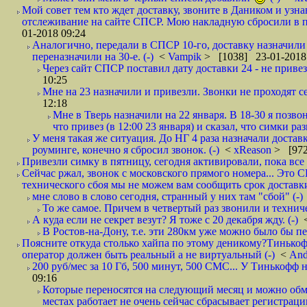
Мой совет тем кто ждет доставку, звоните в Даником и узн
отслеживание на сайте СПСР. Мою накладную сбросили в п
01-2018 09:24
Аналогично, передали в СПСР 10-го, доставку назначили н
переназначили на 30-е. (-)
<
Vampik
> [1038] 23-01-2018
Через сайт СПСР поставил дату доставки 24 - не привезл
10:25
Мне на 23 назначили и привезли. Звонки не проходят 
12:18
Мне в Тверь назначили на 22 января. В 18-30 я позво
что привез (в 12:00 23 января) и сказал, что симки раз
У меня такая же ситуация. До НГ 4 раза назначали доставк
роуминге, конечно я сбросил звонок. (-)
<
xReason
> [972
Привезли симку в пятницу, сегодня активировали, пока все 
Сейчас ржал, звонок с московского прямого номера... Это С
технического сбоя мы не можем вам сообщить срок доставки
мне слово в слово сегодня, странный у них там "сбой" (-)
То же самое. Причем в четвертый раз звонили и техниче
А куда если не секрет везут? Я тоже с 20 декабря жду. (-)
В Ростов-на-Дону, т.е. эти 280км уже можно было бы пеш
Поясните откуда столько хайпа по этому деникому?Тинькоф
оператор должен быть реальный а не виртуальный (-)
<
And
200 руб/мес за 10 Гб, 500 минут, 500 СМС... У Тинькофф не
09:16
Которые переносятся на следующий месяц и можно обмен
местах работает не очень сейчас сбрасывает регистрацию