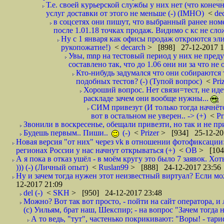
Т.е. своей курьерской службы у них нет (что коне
услуг доставки от этого не меньше (-) (IMHO)
<
de
в соцсетях они пишут, что выбранный ранее ном
после 1.01.18 точках продаж. Видимо с кс не сло
Ну с 1 января как офисы продаж откроются эли
рукопожатие!)
<
decarch
> [898] 27-12-2017 1
Увы, mnp на тестовый период у них не преду
составлено так, что до 1.06 они ни за что не 
Кто-нибудь задумался что они собираются
подобных тестов? (-) (Тупой вопрос)
<
Pri
Хороший вопрос. Нет связи=тест, не идет
раскладе зачем они вообще нужны...
СИМ привезут (И только тогда начнётся
вот в остальном не уверен.. -> (+)
<
Pr
Звонили в воскресенье, обещали привезти, но так и не при
Будешь первым.. Пиши..
(-)
<
Prizer
> [934] 25-12-20
Новая версия "от них" через vk в отношении фотофиксаци
регионах России у нас начнут открываться (+)
<
ОВ
> [104
А я пока в отказ ушёл - в моём кругу это было 7 заявок. Х
))) (-) (Личный опыт)
<
Ruslan99
> [888] 24-12-2017 23:56
Ну и зачем тогда нужен этот неизвестный виртуал? Если м
12-2017 21:09
del (-)
<
SKH
> [950] 24-12-2017 23:48
Можно? Вот так вот просто, - пойти на сайт оператора, и л
(с) Уильям, брат наш, Шекспир; - на вопрос "Зачем тогда 
А то ведь, "тут", частенько покрикивают: "Воры! - тариф-