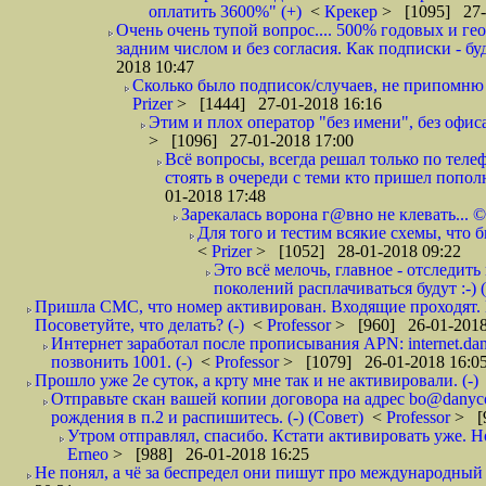
оплатить 3600%" (+)
<
Крекер
> [1095] 27-
Очень очень тупой вопрос.... 500% годовых и ге
задним числом и без согласия. Как подписки - бу
2018 10:47
Сколько было подписок/случаев, не припомню 
Prizer
> [1444] 27-01-2018 16:16
Этим и плох оператор "без имени", без офиса
> [1096] 27-01-2018 17:00
Всё вопросы, всегда решал только по телеф
стоять в очереди с теми кто пришел попол
01-2018 17:48
Зарекалась ворона г@вно не клевать... ©
Для того и тестим всякие схемы, что б
<
Prizer
> [1052] 28-01-2018 09:22
Это всё мелочь, главное - отследит
поколений расплачиваться будут :-) (
Пришла СМС, что номер активирован. Входящие проходят. И
Посоветуйте, что делать? (-)
<
Professor
> [960] 26-01-2018
Интернет заработал после прописывания APN: internet.da
позвонить 1001. (-)
<
Professor
> [1079] 26-01-2018 16:0
Прошло уже 2е суток, а крту мне так и не активировали. (-)
Отправьте скан вашей копии договора на адрес bo@danyc
рождения в п.2 и распишитесь. (-) (Совет)
<
Professor
> [
Утром отправлял, спасибо. Кстати активировать уже. Но 
Erneo
> [988] 26-01-2018 16:25
Не понял, а чё за беспредел они пишут про международный 