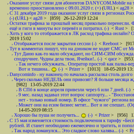
Оказание услуг связи для абонентов DANYCOM.Mobile на 
временно приостановлено с 09.01.2020 г. (+)
(
URL
) <
ag28
>
С 31 декабря 2019 года оказание услуг связи в регионах Рос
(-)
(
URL
) <
ag28
> [859] 26-12-2019 12:24
Остатки трафика за прошлый месяц прикольно перенесли. Ф
ещё и гиги в минуты все перевёл и потратил. (-)
<
Rust
> [
Хоть у кого то отображается в ЛК расход трафика онлайн? О
2019 15:02
Отображается после закрытия сессии (-)
<
Reeboot
> [917
Тут в комментах пишут, что на дэником не ходят СМС от Мо
Тут Даню как-то мало обсуждают, но СИМ-СИМ обсуждали 
сподручнее. Чудны дела твои, Ячейки!.. (-)
<
qace
> [953]
Так нечего обсужжать.. Оператор простой как палка-верё
Вот и тишина..
(-)
<
Prizer
> [1013] 18-05-2019 13:
Danycominfo - ну наконец-то началась рассылка столь дол
Через сколько НЕДЕЛЬ они привозят? Я больше месяца жду,
[982] 13-05-2019 22:44
В СПб в конце апреля привезли через 6 или 7 дней. (-)
9 мес. назад задавал этот вопрос саппорту... - "Восст
нет - только новый номер. В офисе "чужого" региона во
Может они на есим бизнес метят... Вот и не спешат.. (О
14-05-2019 08:15
Хорошо бы пуша не получить...
(-)
<
Prizer
> [956] 13
С 15 мая изменяется стоимость подключения к тарифу «Бесп
рублей. И станет необходимо ежемесячно и тратить, и попол
Так народ ломанулся... Это сладкое слово халява... (-)
<
Pr