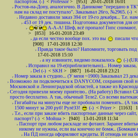
паспортом. (-)
<
Professor
> [953] 20-01-2018 16:01
Ростов-на-Дону, аналогично. В Даникоме "передано в ТК"
нам на склад не поступало". Заказывал 26го, №2965. (-)
Недавно доставили заказ 394 от 19-го декабря... Т.е. нам
453 от 19 дек. тишина. Подготовка документов для от
А-А-А! Шеф, всё пропало! Гипс снимают, к
> [853] 16-01-2018 23:49
да если честно вообще пох. это вы
писали что
[908] 17-01-2018 12:30
Правда такое было? Напомните, торговать под
17-01-2018 15:10
а ну извините, видимо показалось
(-)
(
UR
Исправил на 19-е(приблизительно)... Номер заказа, 
Del (-)
<
SKH
> [887] 16-01-2018 23:21
Номер заказа в студию... (У меня ~1900) Заказывал 23 дека
Возможно ли подключиться к DANYCOM, сохранив свой номе
Московской и Ленинградской областей, а также из Краснода
Сегодня привезли моему приятелю.. (На работу) Вставил СИ
просто бесплатно. А так, обычный Теле2. Со всеми вытек
Гигабайты на минуты еще не пробовали поменять.. (А та
1500 минут за 200 руб! РулёЗЗ!
(-)
<
Prizer
> [1163] 1
Т.е., если при заказе вбить паспортные данные через сай
паспорт? (-)
<
Мойша
> [940] 13-01-2018 11:34
Паспорт при любом раскладе не фотают. Заранее вбит
никому не нужны, если вы конечно не бомж.. (Бомжам в
На ПД иногда оформляют кредиты. И отнюдь не на б