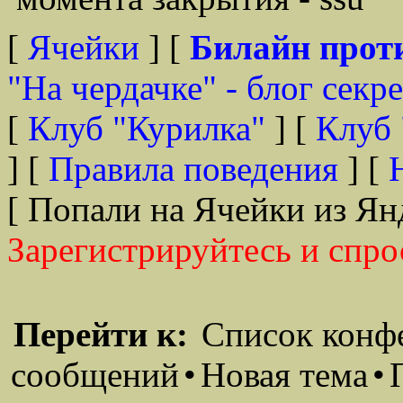
[
Ячейки
] [
Билайн прот
"На чердачке" - блог секр
[
Клуб "Курилка"
] [
Клуб 
] [
Правила поведения
] [
[ Попали на Ячейки из Ян
Зарегистрируйтесь и спро
Перейти к:
Список конф
сообщений
•
Новая тема
•