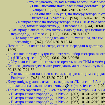
это не указано, но там можно ввести номер моб
Опа. Внезапно появилась новая доставка Кра
Vampik
> [867] 10-01-2018 18:32
Вот оно что.. Но увы, по номеру телефона о
ничего (-)
<
Vampik
> [934] 10-01-2018 17:
а отправление по номеру телефона на СПСР уже отоб
да, вполне корректно (-)
<
necoandg
> [844] 09-01
Там вроде написано, что платеж надо делать, для использ
периода? (-)
<
Erneo
> [1130] 08-01-2018 13:07
Не видел такого, но поддержка лишь уточнила, что им 
necoandg
> [947] 08-01-2018 13:14
Позвонили из их калл-центра, сказали передали в доставку. И
12:25
по ссылке на тему внутри говорят, что набор тестеров зак
(+)
(
URL
) <
qace
> [1029] 08-01-2018 09:58
Угу если сейчас попытаться оформить заказ СИМ в моём р
Если ежедневно дается интернет равными частями - чуть боле
30-12-2017 21:52
Это вы попали на конец месяца, когда до конца месяца дае
Professor
> [945] 30-12-2017 22:17
Кому нибудь удалось изменить пароль от ЛК на свой? А то 
прислали изначально пятизначный
+ (+)
<
feoser
> [102
Только что зарегился Деником в мегафоне в метро... (-)
<
С
В метро какого города? (-)
<
Nick
> [803] 01-01-2019 16
В метро какого города? (-)
<
Nick
> [797] 01-01-2019 16
В метро какого города? (-)
<
Nick
> [963] 01-01-2019 16