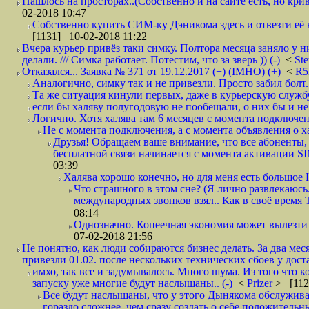
Нашлось на просторах..(Собственно и на сайте есть, но криво. А наро
02-2018 10:47
Собственно купить СИМ-ку Дэникома здесь и отвезти её в
[1131] 10-02-2018 11:22
Вчера курьер привёз таки симку. Полтора месяца заняло у н
делали. /// Симка работает. Потестим, что за зверь )) (-)
<
St
Отказался... Заявка № 371 от 19.12.2017 (+) (IMHO) (+)
<
R
Аналогично, симку так и не привезли. Просто забил болт. 
Та же ситуация кинули первых, даже в курьерскую службу
если бы халяву полугодовую не пообещали, о них бы и не
Логично. Хотя халява там 6 месяцев с момента подключени
Не с момента подключения, а с момента объявления о хал
Друзья! Обращаем ваше внимание, что все абоненты, 
бесплатной связи начинается с момента активации 
03:39
Халява хорошо конечно, но для меня есть большое 
Что страшного в этом сне? (Я лично развлекаюсь.
международных звонков взял.. Как в своё время
08:14
Однозначно. Копеечная экономия может вылезти
07-02-2018 21:56
Не понятно, как люди собираются бизнес делать. За два мес
привезли 01.02. после нескольких технических сбоев у дост
имхо, так все и задумывалось. Много шума. Из того что к
запуску уже многие будут наслышаны.. (-)
<
Prizer
> [112
Все будут наслышаны, что у этого Дынякома обслужива
гораздо сложнее, чем сразу создать о себе положительн