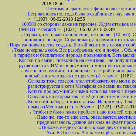
2018 18:56
Поэтому и срастаются финансовые организа
Бесплатность полгода была в скайлинке году так в
> [1193] 06-02-2018 12:55
+100500 со стороны даже интереснее. Ждём отзывов и и
(IMHO)
<
decarch
> [1021] 06-02-2018 06:49
Первый, тестовый пополнение, не прошел (10 руб). Сд
пополнять не надо. Спрашиваю, а в роуминг ехать мо
Пора уж новую ветку создать. В этой черт ногу сломит сооб
Тема исчерпала себя. Все разобрались что и почём... О
в тарифах и бесплатном периоде пользования. Есть мелкие
Косяки по связи:- позвонить на семизнак,- не получится
ругаются что СИМ-ка в роуминге и могут быть повышен
ругань про роуминг, это вопросы настройки аппарата
полный. виртуал здесь не при чем (-)
<
say
> [1187] 
Сегодня тоже телефон стал отображать что мол в р
регистрируется в сети Мегафона со всеми вытекаю
Кстати про роуминг.У симки есть сим-меню с пере
Danycom, во втором как Tele2 (и при этом в сети не 
Короткий набор,- открытая тема. Например у Теле2
номера (Местные) (+)
<
Prizer
> [1222] 03-02-2018
Чтобы не было таких проблем надо по всей стране
Надо же, где-то ещё есть, оказывается, местны
предполагалось, дозвон без кода не будет проход
Похоже, везде остались, кроме двух столиц. 
Ага. В Пнз есть. А как же ещё такси вызыв