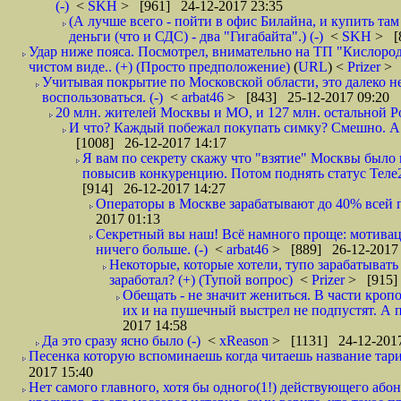
(-)
<
SKH
> [961] 24-12-2017 23:35
(А лучше всего - пойти в офис Билайна, и купить там 
деньги (что и СДС) - два "Гигабайта".) (-)
<
SKH
> [
Удар ниже пояса. Посмотрел, внимательно на ТП "Кислород"
чистом виде.. (+) (Просто предположение)
(
URL
) <
Prizer
> 
Учитывая покрытие по Московской области, это далеко н
воспользоваться. (-)
<
arbat46
> [843] 25-12-2017 09:20
20 млн. жителей Москвы и МО, и 127 млн. остальной Рос
И что? Каждый побежал покупать симку? Смешно. А вт
[1008] 26-12-2017 14:17
Я вам по секрету скажу что "взятие" Москвы было 
повысив конкуренцию. Потом поднять статус Теле2 
[914] 26-12-2017 14:27
Операторы в Москве зарабатывают до 40% всей пр
2017 01:13
Секретный вы наш! Всё намного проще: мотиваци
ничего больше. (-)
<
arbat46
> [889] 26-12-2017 
Некоторые, которые хотели, тупо зарабатывать 
заработал? (+) (Тупой вопрос)
<
Prizer
> [915]
Обещать - не значит жениться. В части кропо
их и на пушечный выстрел не подпустят. А п
2017 14:58
Да это сразу ясно было (-)
<
xReason
> [1131] 24-12-2017
Песенка которую вспоминаешь когда читаешь название тар
2017 15:40
Нет самого главного, хотя бы одного(1!) действующего абон