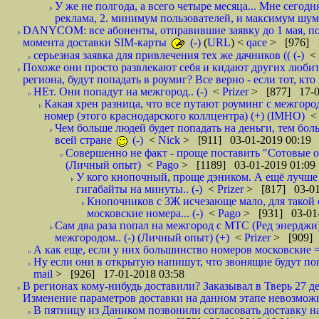
У же не полгода, а всего четыре месяца... Мне сегод
реклама, 2. минимум пользователей, и максимум шума.
DANYCOM: все абоненты, отправившие заявку до 1 мая, пол
момента доставки SIM-карты
(-)
(
URL
) <
qace
> [976] 1
серьезная заявка для привлечения тех же дачников (( (-)
<
Похоже они просто развлекают себя и кидают других любител
региона, будут попадать в роумиг? Все верно - если тот, кто вам звони 
НЕт. Они попадут на межгород.. (-)
<
Prizer
> [877] 17-0
Какая хрен разница, что все путают роуминг с межгор
номер (этого краснодарского коллцентра) (+) (IMHO)
Чем больше людей будет попадать на деньги, тем бо
всей стране
(-)
<
Nick
> [911] 03-01-2019 00:19
Совершенно не факт - проще поставить "Сотовые опе
(Личный опыт)
<
Pago
> [1189] 03-01-2019 01:09
У кого кнопочный, проще дэником. А ещё лучше 
гигабайты на минуты.. (-)
<
Prizer
> [817] 03-01
Кнопочников с 3Ж исчезающе мало, для такой 
московские номера... (-)
<
Pago
> [931] 03-01-
Сам два раза попал на межгород с МТС (Ред энерджи) 
межгородом.. (-) (Личный опыт) (+)
<
Prizer
> [909] 
А как еще, если у них большинство номеров московские =
Ну если они в открытую напишут, что звонящие будут поп
mail
> [926] 17-01-2018 03:58
В регионах кому-нибудь доставили? Заказывал в Тверь 27 де
Изменение параметров доставки на данном этапе невозможн
В пятницу из Даником позвонили согласовать доставку н