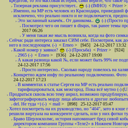
кредитов, то это массовая истерия, сами верите, что такое п
Тизерная реклама присутствует..
(-) (IMHO)
<
Prizer
>
Именно, на МР есть человек из Краснодара, приведший ф
исключено, что реально никто и не подключается, предпол
Это засланный казачёк.. От даникома..
(-) (Просто 
Посмотрел чего он пишет в disqus, так ранее темы пр
2017 06:26
У меня такая же мысль возникла, когда на фото симкар
Сейчас ради интереса заказал СИМ себе. Посмотрим, как д
него в последующем. (-)
<
Erneo
> [945] 24-12-2017 13:32
Какой номер у заявки?
(-) (Просьба)
<
Prizer
> [924] 2
2965 (-)
<
Erneo
> [936] 24-12-2017 19:00
А какая разница какой №, если может быть 99% не подп
24-12-2017 17:56
Просто интересно.. Сколько народу повелось на халяв
Конкретно ждем инфу по реальному подключению. Фото симо
24-12-2017 17:23
В комментах к статье Сергея на МР есть реально подкл
тарифицироваться, как межгород. Пока всё мутно (-)
(
U
Продраться сквозь всю тему анрил, возможно продублирую,
зафотографировать морду лица абонента и другие любопытн
del. Не туда =) (-)
<
mail
> [898] 25-12-2017 05:47
Хотел посмотреть на их руководство, но "404", зато в кэше
решили виртуала на конкуренте сделать, или у них фотки т
Браво Шерлокхолмс, история напоминает бред сивой кобы
директором компании Группы «Теле2» в Нижнем Новгород