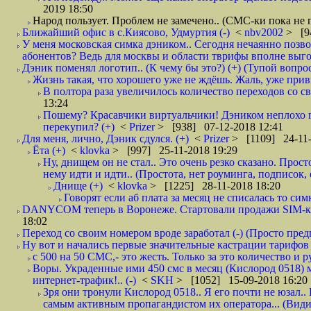
2019 18:50
Народ пользует. Проблем не замечено.. (СМС-ки пока не п
Ближайший офис в с.Киясово, Удмуртия (-)
<
nbv2002
> [9
У меня московская симка дэником.. Сегодня нечаянно позво
абонентов? Ведь для москвы и области тврифы вполне выго
Дэник поменял логотип.. (К чему бы это?) (+) (Тупой вопро
Жизнь такая, что хорошего уже не ждёшь. Жаль, уже привы
В полтора раза увеличилось количество переходов со
13:24
Пошему? Красавчики виртуальчики! Дэником неплохо п
перекупил? (+)
<
Prizer
> [938] 07-12-2018 12:41
Для меня, лично, Дэник сдулся. (+)
<
Prizer
> [1109] 24-11-
Ёта (+)
<
klovka
> [997] 25-11-2018 19:29
Ну, днищем он не стал.. Это очень резко сказано. Прос
нему идти и идти.. (Простота, нет роуминга, подписок
Днище (+)
<
klovka
> [1225] 28-11-2018 18:20
Говорят если аб плата за месяц не списалась то симк
DANYCOM теперь в Воронеже. Стартовали продажи SIM-карт
18:02
Переход со своим номером вроде заработал (-) (Просто пре
Ну вот и начались первые значительные кастрации тарифов 
с 500 на 50 СМС,- это жесть. Только за это количество и ру
Воры. Украденные ими 450 смс в месяц (Кислород 0518) 
интернет-трафик!.. (-)
<
SKH
> [1052] 15-09-2018 16:20
Зря они тронули Кислород 0518.. Я его почти не юзал.. 
самым активным пропагандистом их оператора... (Видим