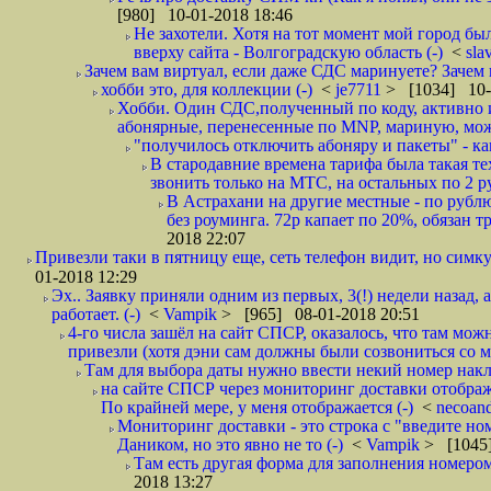
[980] 10-01-2018 18:46
Не захотели. Хотя на тот момент мой город бы
вверху сайта - Волгоградскую область (-)
<
sla
Зачем вам виртуал, если даже СДС маринуете? Зачем 
хобби это, для коллекции (-)
<
je7711
> [1034] 10-
Хобби. Один СДС,полученный по коду, активно и
абонярные, перенесенные по MNP, мариную, може
"получилось отключить абоняру и пакеты" - как
В стародавние времена тарифа была такая те
звонить только на МТС, на остальных по 2 руб
В Астрахани на другие местные - по рубл
без роуминга. 72р капает по 20%, обязан т
2018 22:07
Привезли таки в пятницу еще, сеть телефон видит, но симку
01-2018 12:29
Эх.. Заявку приняли одним из первых, 3(!) недели назад, 
работает. (-)
<
Vampik
> [965] 08-01-2018 20:51
4-го числа зашёл на сайт СПСР, оказалось, что там мож
привезли (хотя дэни сам должны были созвониться со мн
Там для выбора даты нужно ввести некий номер накла
на сайте СПСР через мониторинг доставки отображ
По крайней мере, у меня отображается (-)
<
necoan
Мониторинг доставки - это строка с "введите но
Даником, но это явно не то (-)
<
Vampik
> [1045]
Там есть другая форма для заполнения номером 
2018 13:27