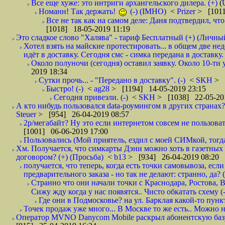
Все еще хуже: это интриги архангельского дилера. (+)
(
Номанн! Так держать!
(-) (IMHO)
<
Prizer
> [1011
Все не так как на самом деле: Даня подтвердил, чт
[1018] 18-05-2019 11:19
Это сладкое слово "Халява" - тариф Бесплатный (+) (Личны
Хотел взять на майские протестировать... в общем две не
идёт в доставку. Сегодня смс - симка передана в доставку.
Около полуночи (сегодня) оставил заявку. Около 10-ти у
2019 18:34
Сутки прочь... - "Передано в доставку". (-)
<
SKH
> 
Быстро! (-)
<
ag28
> [1194] 14-05-2019 23:15
Сегодня привезли. (-)
<
SKH
> [1038] 22-05-20
А кто нибудь пользовался data-роумингом в других странах?
Steuer
> [954] 26-04-2019 08:57
2р/мегабайт? Ну это если интернетом совсем не пользовать
[1001] 06-06-2019 17:00
Пользовались (Мой приятель, ездил с моей СИМкой, тогд
Хм. Получается, что симкарты Дэни можно хоть в газетных к
договором? (+) (Просьба)
<
b13
> [934] 26-04-2019 08:20
получается, что теперь, когда есть точки самовывоза, есл
предварительного заказа - но так не делают: странно, да? (
Странно что они начали точки с Краснодара, Ростова,
Сижу жду когда у нас появятся.. Чисто обкатать схему (-
Где они в Подмосковье? на ул. Барклая какой-то пункт
Точек продаж уже много... В Москве то же есть.. Можно на
Оператор MVNO Danycom Mobile раскрыл абонентскую базу.