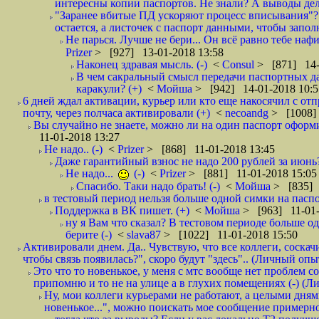
интересны копии паспортов. Не знали? А выводы дела
"Заранее вбитые ПД ускоряют процесс вписывания"?
остается, а листочек с паспорт данными, чтобы заполн
Не парься. Лучше не бери... Он всё равно тебе нафи
Prizer
> [927] 13-01-2018 13:58
Наконец здравая мысль. (-)
<
Consul
> [871] 14-
В чем сакральный смысл передачи паспортных да
каракули? (+)
<
Мойша
> [942] 14-01-2018 10:5
6 дней ждал активации, курьер или кто еще накосячил с от
почту, через полчаса активировали (+)
<
necoandg
> [1008]
Вы случайно не знаете, можно ли на один паспорт оформи
11-01-2018 13:27
Не надо.. (-)
<
Prizer
> [868] 11-01-2018 13:45
Даже гарантийный взнос не надо 200 рублей за июнь?
Не надо...
(-)
<
Prizer
> [881] 11-01-2018 15:05
Спасибо. Таки надо брать! (-)
<
Мойша
> [835] 
в тестовый период нельзя больше одной симки на паспор
Поддержка в ВК пишет. (+)
<
Мойша
> [963] 11-01-
ну я Вам что сказал? В тестовом периоде больше одн
берите (-)
<
slava87
> [1022] 11-01-2018 15:50
Активировали днем. Да.. Чувствую, что все коллеги, соска
чтобы связь появилась?", скоро будут "здесь".. (Личный опыт
Это что то новенькое, у меня с мтс вообще нет проблем с
припомню и то не на улице а в глухих помещениях (-) (
Ну, мои коллеги курьерами не работают, а целыми днями
новенькое...", можно поискать мое сообщение примерно 