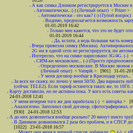
16:20
А как симка Дэником регистрируется в Москве в 
Автоматически.. (-) (Личный опыт)
<
Prizer
> 
Автоматически - это как? (-) (Тупой вопрос)
Видимо, предполагается возможность зароу
01-01-2019 16:42
Только мне кажется, что это не будет о
01-01-2019 16:44
Да, кстати, а ведь большая часть номер
Вчера привезли симку (Москва). Активировалось п
2G ни в одной сети не регистрируется, ни автом
Интересно, что на симке нарисовано 3G/4G. (-)
СИМ-ки московские... (-) (Просто предположе
Определенно московские. В Москве звонок н
(Личный опыт)
<
Vampik
> [901] 31-01-201
У меня договор вообще в Краснодар уехал...
За всех не скажу, но лично у меня 50/50. Два варианта л
(сейчас TELE2). Если тариф останется таких же, то 10Гб. 
Карту доставили, но не активна пока. У кого есть советы к
24-01-2018 12:41
У меня вечером того же дня заработала (-)
<
antropka
> [9
Аналогично. Заполнил свой договор, сфотографировал, 
[930] 24-01-2018 12:53
А до них дозвониться вообще реально? 20 минут никто трубк
В Даником дозванивался 2 раза без проблем, и в СПСР дозв
[1022] 23-01-2018 16:57
Может они меня в черный список добавили
(-)
<
xR