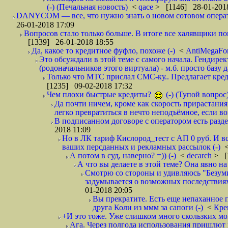
(-) (Печальная новость)
<
qace
> [1146] 28-01-2018
DANYCOM — все, что нужно знать о новом сотовом опера
26-01-2018 17:09
Вопросов стало только больше. В итоге все халявщики по
[1339] 26-01-2018 18:55
Да, какое то кредитное фуфло, похоже (-)
<
AntiMegaF
Это обсуждали в этой теме с самого начала. Гендире
(родоначальников этого виртуала) - м.б. просто базу 
Только что МТС прислал СМС-ку.. Предлагает кре
[1235] 09-02-2018 17:32
Чем плохи быстрые кредиты?
(-) (Тупой вопрос
Да почти ничем, кроме как скорость прирастани
легко превратиться в нечто неподъёмное, если вов
В подписанном договоре с оператором есть разде
2018 11:09
Но в ЛК тариф Кислород_тест с АП 0 руб. И вс
ваших персданных и рекламных рассылок (-)
А потом в суд, наверно? =)) (-)
<
decarch
> [
А что вы делаете в этой теме? Она явно на д
Смотрю со стороны и удивляюсь "Безумию
задумывается о возможных последствия
01-2018 20:05
Вы прекратите. Есть еще непаханное 
друга Коли из ммм за сапоги (-)
<
Кре
+И это тоже. Уже слишком много скользких мо
Ага. Через полгода использования пришлют п