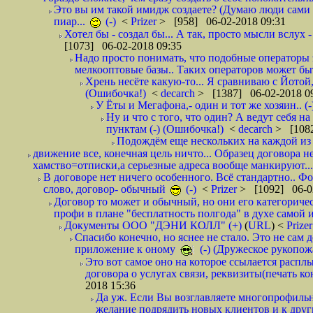
Это вы им такой имидж создаете? (Думаю люди сами оп
пиар...
(-)
<
Prizer
> [958] 06-02-2018 09:31
Хотел бы - создал бы... А так, просто мысли вслух 
[1073] 06-02-2018 09:35
Надо просто понимать, что подобные операторы 
мелкооптовые базы.. Таких операторов может быт
Хрень несёте какую-то... Я сравниваю с Йотой
(Ошибочка!)
<
decarch
> [1387] 06-02-2018 0
У Ёты и Мегафона,- один и тот же хозяин.. (-
Ну и что с того, что один? А ведут себя 
пунктам (-) (Ошибочка!)
<
decarch
> [1082
Подождём еще нескольких на каждой из 
движение все, конечная цель ничто... Образец договора н
хамство=отписки,а серьезные адреса вообще манкируют...
В договоре нет ничего особенного. Всё стандартно.. Фот
слово, договор- обычный
(-)
<
Prizer
> [1092] 06-0
Договор то может и обычный, но они его категоричес
профи в плане "бесплатность полгода" в духе самой 
Документы ООО "ДЭНИ КОЛЛ" (+)
(
URL
) <
Prize
Спасибо конечно, но яснее не стало. Это не сам
приложение к оному
(-) (Дружеское рукопож
Это вот самое оно на которое ссылается распл
договора о услугах связи, реквизиты(печать ко
2018 15:36
Да уж. Если Вы возглавляете многопрофиль
желание подрядить новых клиентов и к други