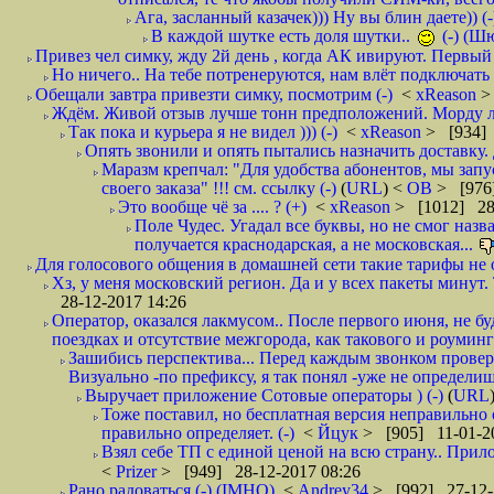
Ага, засланный казачек))) Ну вы блин даете)) (-
В каждой шутке есть доля шутки..
(-) (Ш
Привез чел симку, жду 2й день , когда АК ивируют. Первый р
Но ничего.. На тебе потренеруются, нам влёт подключать б
Обещали завтра привезти симку, посмотрим (-)
<
xReason
>
Ждём. Живой отзыв лучше тонн предположений. Морду ли
Так пока и курьера я не видел ))) (-)
<
xReason
> [934] 
Опять звонили и опять пытались назначить доставку. 
Маразм крепчал: "Для удобства абонентов, мы запу
своего заказа" !!! см. ссылку (-)
(
URL
) <
ОВ
> [976
Это вообще чё за .... ? (+)
<
xReason
> [1012] 28
Поле Чудес. Угадал все буквы, но не смог наз
получается краснодарская, а не московская...
Для голосового общения в домашней сети такие тарифы не о
Хз, у меня московский регион. Да и у всех пакеты минут. 
28-12-2017 14:26
Оператор, оказался лакмусом.. После первого июня, не бу
поездках и отсутствие межгорода, как такового и роуминга.
Зашибись перспектива... Перед каждым звонком проверят
Визуально -по префиксу, я так понял -уже не определи
Выручает приложение Сотовые операторы ) (-)
(
URL
Тоже поставил, но бесплатная версия неправильно
правильно определяет. (-)
<
Йцук
> [905] 11-01-2
Взял себе ТП с единой ценой на всю страну.. При
<
Prizer
> [949] 28-12-2017 08:26
Рано радоваться (-) (IMHO)
<
Andrey34
> [992] 27-12-