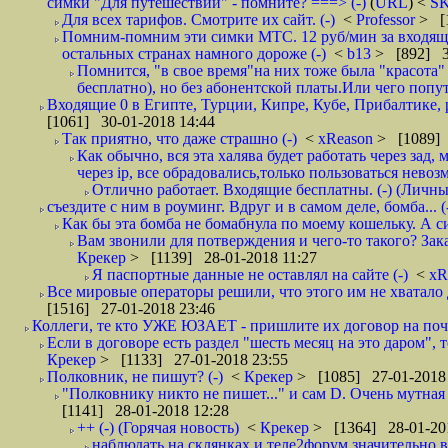
симки "Для путешествий" - помните? ===> (-)
(
URL
) <
S
Для всех тарифов. Смотрите их сайт. (-)
<
Professor
> [
Помним-помним эти симки МТС. 12 руб/мин за входящие и
остальных странах намного дороже (-)
<
b13
> [892] 3
Помнится, "в свое время"на них тоже была "красота
бесплатно), но без абонентской платы.Или чего попут
Входящие 0 в Египте, Турции, Кипре, Кубе, Прибалтике, р
[1061] 30-01-2018 14:44
Так приятно, что даже страшно (-)
<
xReason
> [1089] 
Как обычно, вся эта халява будет работать через зад
через ip, все обрадовались,только пользоваться нево
Отлично работает. Входящие бесплатны. (-) (Личн
съездите с ним в роуминг. Вдруг и в самом деле, бомба... (
Как бы эта бомба не бомабнула по моему кошельку. А си
Вам звонили для потверждения и чего-то такого? Зака
Крекер
> [1139] 28-01-2018 11:27
Я паспортные данные не оставлял на сайте (-)
<
xR
Все мировые операторы решили, что этого им не хватало 
[1516] 27-01-2018 23:46
Коллеги, те кто УЖЕ ЮЗАЕТ - пришлите их договор на почту
Если в договоре есть раздел "шесть месяц на это даром", т
Крекер
> [1133] 27-01-2018 23:55
Полковник, не пишут? (-)
<
Крекер
> [1085] 27-01-2018
"Полковнику никто не пишет..." и сам D. Очень мутная
[1141] 28-01-2018 12:28
++ (-) (Горячая новость)
<
Крекер
> [1364] 28-01-20
наблюдать на склянках и теле2форум значительно в