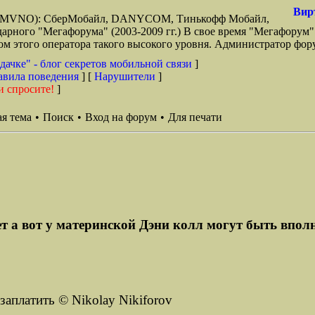
Вир
зи (MVNO): СберМобайл, DANYCOM, Тинькофф Мобайл,
арного "Мегафорума" (2003-2009 гг.) В свое время "Мегафорум"
этого оператора такого высокого уровня. Администратор фору
дачке" - блог секретов мобильной связи
]
авила поведения
] [
Нарушители
]
и спросите!
]
я тема
•
Поиск
•
Вход на форум
•
Для печати
т а вот у материнской Дэни колл могут быть вполне
заплатить © Nikolay Nikiforov