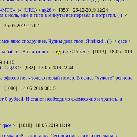
 «МТС». (-)
(
URL
) <
ag28
> [858] 26-12-2019 12:24
в ноль, ещё и гиги в минуты все перевёл и потратил. (-)
<
 25-05-2019 15:02
ск явно сподручнее. Чудны дела твои, Ячейки!.. (-)
<
qace
>
 на бабки.. Вот и тишина..
(-)
<
Prizer
> [1013] 18-05-2019
9 14:15
)
<
ag28
> [982] 13-05-2019 22:44
оне офисов нет - только новый номер. В офисе "чужого" региона
> [1080] 14-05-2019 08:15
т 0 рублей. И станет необходимо ежемесячно и тратить, и
 <
qace
> [1018] 18-05-2019 11:19
 симка идёт в доставку. Сегодня смс - симка передана в