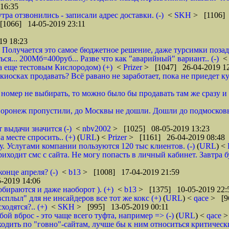
16:35
тра отзвонились - записали адрес доставки. (-)
<
SKH
> [1106] 
[1066] 14-05-2019 23:11
19 18:23
 Получается это самое бюджетное решение, даже турсимки позади.
ся... 200Мб=400руб... Разве что как "аварийный" вариант.. (-)
а еще тестовым Кислородом) (+)
<
Prizer
> [1047] 26-04-2019 1
иосках продавать? Всё равано не заработает, пока не приедет ку
и номер не выбирать, то можно было бы продавать там же сразу и б
 Воронеж пропустили, до Москвы не дошли. Дошли до подмосковь
 выдачи значится (-)
<
nbv2002
> [1025] 08-05-2019 13:23
 месте спросить.. (+)
(
URL
) <
Prizer
> [1161] 26-04-2019 08:48
 Услугами компании пользуются 120 тыс клиентов. (-)
(
URL
) <
ходит смс с сайта. Не могу попасть в личный кабинет. Завтра б
онце апреля? (-)
<
b13
> [1008] 17-04-2019 21:59
-2019 14:06
обираются и даже наоборот ). (+)
<
b13
> [1375] 10-05-2019 22:
всплыл" для не инсайдеров все тот же кокс (+)
(
URL
) <
qace
> [9
ходятся?.. (+)
<
SKH
> [995] 13-05-2019 00:11
ой вброс - это чаще всего туфта, например => (-)
(
URL
) <
qace
>
дить по "говно"-сайтам, лучше бы к ним относиться критически и