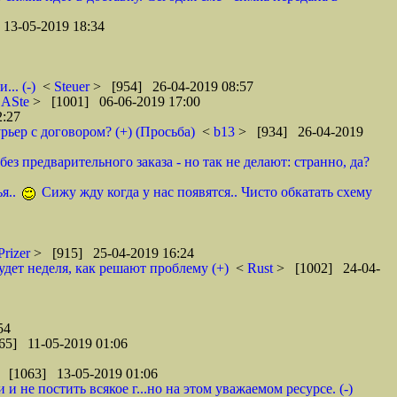
13-05-2019 18:34
.. (-)
<
Steuer
> [954] 26-04-2019 08:57
<
ASte
> [1001] 06-06-2019 17:00
2:27
рьер с договором? (+) (Просьба)
<
b13
> [934] 26-04-2019
ез предварительного заказа - но так не делают: странно, да?
я..
Сижу жду когда у нас появятся.. Чисто обкатать схему
Prizer
> [915] 25-04-2019 16:24
удет неделя, как решают проблему (+)
<
Rust
> [1002] 24-04-
54
65] 11-05-2019 01:06
 [1063] 13-05-2019 01:06
 не постить всякое г...но на этом уважаемом ресурсе. (-)