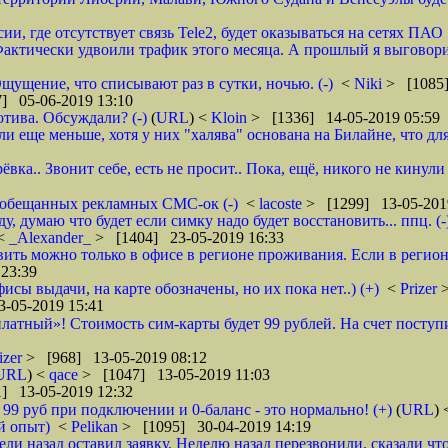
ии, где отсутствует связь Tele2, будет оказываться на сетях ПАО
ктически удвоили трафик этого месяца. А прошлый я выговорил 
щущение, что списывают раз в сутки, ночью. (-)
<
Niki
> [1085]
] 05-06-2019 13:10
тива. Обсуждали? (-)
(
URL
) <
Kloin
> [1336] 14-05-2019 05:59
ще меньше, хотя у них "халява" основана на Билайне, что для м
вка.. Звонит себе, есть не просит.. Пока, ещё, никого не кинули
го обещанных рекламных СМС-ок (-)
<
lacoste
> [1299] 13-05-201
 думаю что будет если симку надо будет восстановить... ппц. (-
<
_Alexander_
> [1404] 23-05-2019 16:33
ановить можно только в офисе в регионе проживания. Если в реги
23:39
фисы выдачи, на карте обозначены, но их пока нет..) (+)
<
Prizer
-05-2019 15:41
латный»! Стоимость сим-карты будет 99 рублей. На счет поступи
izer
> [968] 13-05-2019 08:12
URL
) <
qace
> [1047] 13-05-2019 11:03
] 13-05-2019 12:32
о 99 руб при подключении и 0-баланс - это нормально! (+)
(
URL
)
й опыт)
<
Pelikan
> [1095] 30-04-2019 14:19
ели назад оставил заявку. Неделю назад перезвонили, сказали что