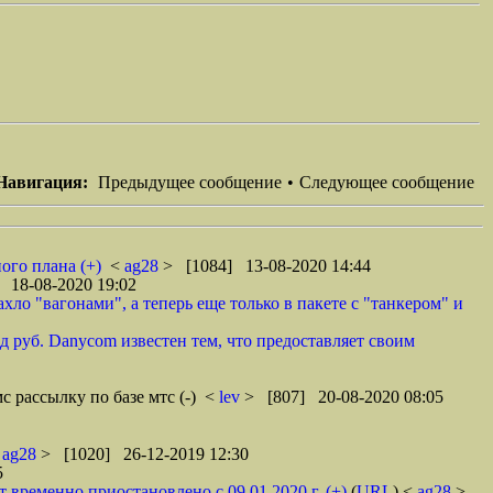
Навигация:
Предыдущее сообщение
•
Следующее сообщение
ого плана (+)
<
ag28
> [1084] 13-08-2020 14:44
 18-08-2020 19:02
ло "вагонами", а теперь еще только в пакете с "танкером" и
 руб. Danycom известен тем, что предоставляет своим
с рассылку по базе мтс (-)
<
lev
> [807] 20-08-2020 08:05
<
ag28
> [1020] 26-12-2019 12:30
5
ременно приостановлено с 09.01.2020 г. (+)
(
URL
) <
ag28
>