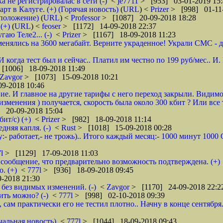
а не регистрировалас в сети (-)
<
je7711
> [953] 03-01-2019 15:
 в Калуге. (+) (Горячая новость)
(
URL
) <
Prizer
> [998] 01-11-
дположение)
(
URL
) <
Professor
> [1087] 20-09-2018 18:28
(+)
(
URL
) <
feoser
> [1172] 14-09-2018 22:37
гаю Теле2... (-)
<
Prizer
> [1167] 18-09-2018 11:23
енялись на 3600 мегабайт. Верните украденное! Украли СМС - доб
 И когда тест был и сейчас.. Платил им честно по 199 руб/мес..
[1006] 18-09-2018 11:49
Zavgor
> [1073] 15-09-2018 10:21
9-2018 10:46
ие. И главное на другие тарифы с него переход закрыли. Видимо
менения ) получается, скорость была около 300 кбит ? Или все 
 20-09-2018 15:04
ит/с) (+)
<
Prizer
> [982] 18-09-2018 11:14
няя капля. (-)
<
Rust
> [1018] 15-09-2018 00:28
:- работает,- не трожь).. Итого каждый месяц:- 1000 минут 100
7l
> [1129] 17-09-2018 11:03
сообщение, что предварительно возможность подтверждена. (+)
. (+)
<
777l
> [936] 18-09-2018 09:45
-2018 21:30
без видимых изменений. (-)
<
Zavgor
> [1170] 24-09-2018 22:2
ить можно? (-)
<
777l
> [998] 02-10-2018 09:39
, сам практически его не тестил плотно.. Начну в конце сентября
чальная новость)
<
777l
> [1044] 18-09-2018 09:43