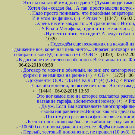
Это вы им такой имидж создаете? (Думаю люди сами оп
Хотел бы - создал бы... А так, просто мысли вслух 
Надо просто понимать, что подобные операторы 
И в этом их фишка. (+)
<
Prizer
> [1347] 06-02-2
Хрень несёте какую-то... Я сравниваю с Йотой
У Ёты и Мегафона,- один и тот же хозяин.. (-
Ну и что с того, что один? А ведут себя 
10:20
Подождём еще нескольких на каждой из 
движение все, конечная цель ничто... Образец договора 
собирают свою БД то цель п (+)
<
ОВ
> [1050] 06-02-20
В договоре нет ничего особенного. Всё стандартно.. Фо
06-02-2018 08:58
Договор то может и обычный, но они его категоричес
фирмы и ее имиджа на рынке (+)
<
ОВ
> [1275] 06-
Документы ООО "ДЭНИ КОЛЛ" (+)
(
URL
) <
Prize
Спасибо конечно, но яснее не стало. Это не сам
> [1444] 06-02-2018 13:59
Это вот самое оно на которое ссылается расплы
название тарифа, абонентский номер) (+)
<
Pri
Да уж. Если Вы возглавляете многопрофильн
своим направлениям.Вопрос как это сделать?
Поэтому и срастаются финансовые организа
Бесплатность полгода была в скайлинке году так в
+100500 со стороны даже интереснее. Ждём отзывов и и
Первый, тестовый пополнение, не прошел (10 руб). С