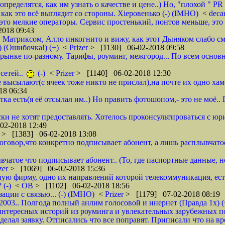
ределятся, как им узнать о качестве и цене..) Но, "плохой " PR 
- как это всё выглядит со стороны. Хieровенько (-) (IMHO)
<
deca
это мелкие операторы. Сервис простенький, понтов меньше, это 
018 09:43
, Матриксом, Алло инкогнито и вижу, как этот Дыняком слабо см
) (Ошибочка!) (+)
<
Prizer
> [1130] 06-02-2018 09:58
на рынке по-разному. Тарифы, роуминг, межгород... По всем основ
сетей..
(-)
<
Prizer
> [1140] 06-02-2018 12:30
не высылают(с ячеек тоже никто не прислал),на почте их одно ха
18 06:34
тка есть(я её отсылал им..) Но править фотошопом,- это не моё.
ки не хотят предоставлять. Хотелось проконсультироваться с юр
02-2018 12:49
r
> [1383] 06-02-2018 13:08
 договор,что конкретно подписывает абонент, а лишь расплывча
вчатое что подписывает абонент.. (То, где паспортные данные, н
zer
> [1069] 06-02-2018 15:36
ую фирму, одно их направлений которой телекоммуникация, ест
 (-)
<
ОВ
> [1102] 06-02-2018 18:56
ции с связью... (-) (IMHO)
<
Prizer
> [1179] 07-02-2018 08:19
 2003.. Полгода полный анлим голосовой и инернет (Правда 1х) (
нтересных историй из роуминга и увлекательных зарубежных пое
делал заявку. Отписались что все поправят. Приписали что на вр