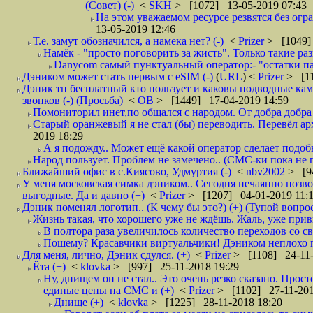
(Совет) (-)
<
SKH
> [1072] 13-05-2019 07:43
На этом уважаемом ресурсе резвятся без огр
13-05-2019 12:46
Т.е. замут обозначился, а намека нет? (-)
<
Prizer
> [1049]
Намёк - "просто поговорить за жисть". Только такие ра
Danycom самый пунктуальный оператор:- "остатки па
Дэником может стать первым с еSIM (-)
(
URL
) <
Prizer
> [11
Дэник тп бесплатный кто пользует и каковы подводные камн
звонков (-) (Просьба)
<
ОВ
> [1449] 17-04-2019 14:59
Помониторил инет,по общался с народом. От добра добра 
Старый оранжевый я не стал (бы) переводить. Перевёл а
2019 18:29
А я подожду.. Может ещё какой оператор сделает подо
Народ пользует. Проблем не замечено.. (СМС-ки пока не п
Ближайший офис в с.Киясово, Удмуртия (-)
<
nbv2002
> [9
У меня московская симка дэником.. Сегодня нечаянно позво
выгодные. Да и давно (+)
<
Prizer
> [1207] 04-01-2019 11:
Дэник поменял логотип.. (К чему бы это?) (+) (Тупой вопро
Жизнь такая, что хорошего уже не ждёшь. Жаль, уже привы
В полтора раза увеличилось количество переходов со
Пошему? Красавчики виртуальчики! Дэником неплохо по
Для меня, лично, Дэник сдулся. (+)
<
Prizer
> [1108] 24-11-
Ёта (+)
<
klovka
> [997] 25-11-2018 19:29
Ну, днищем он не стал.. Это очень резко сказано. Прост
единые цены на СМС и (+)
<
Prizer
> [1102] 27-11-201
Днище (+)
<
klovka
> [1225] 28-11-2018 18:20