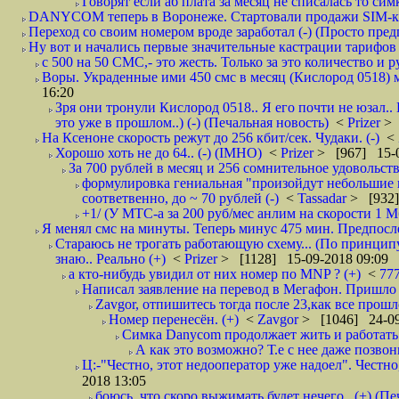
Говорят если аб плата за месяц не списалась то симк
DANYCOM теперь в Воронеже. Стартовали продажи SIM-карт
Переход со своим номером вроде заработал (-) (Просто пре
Ну вот и начались первые значительные кастрации тарифов 
с 500 на 50 СМС,- это жесть. Только за это количество и ру
Воры. Украденные ими 450 смс в месяц (Кислород 0518) м
16:20
Зря они тронули Кислород 0518.. Я его почти не юзал..
это уже в прошлом..) (-) (Печальная новость)
<
Prizer
> 
На Ксеноне скорость режут до 256 кбит/сек. Чудаки. (-)
<
Хорошо хоть не до 64.. (-) (IMHO)
<
Prizer
> [967] 15-0
За 700 рублей в месяц и 256 сомнительное удовольств
формулировка гениальная "произойдут небольшие из
соответвенно, до ~ 70 рублей (-)
<
Tassadar
> [932]
+1/ (У МТС-а за 200 руб/мес анлим на скорости 1 Мб
Я менял смс на минуты. Теперь минус 475 мин. Предпослед
Стараюсь не трогать работающую схему... (По принципу
знаю.. Реально (+)
<
Prizer
> [1128] 15-09-2018 09:09
а кто-нибудь увидил от них номер по MNP ? (+)
<
77
Написал заявление на перевод в Мегафон. Пришло 
Zavgor, отпишитесь тогда после 23,как все прошло
Номер перенесён. (+)
<
Zavgor
> [1046] 24-09
Симка Danycom продолжает жить и работать 
А как это возможно? Т.е с нее даже позвон
Ц:-"Честно, этот недооператор уже надоел". Честно
2018 13:05
боюсь, что скоро выжимать будет нечего.. (+) (Пе