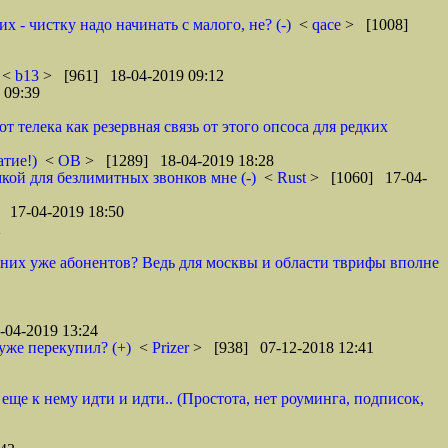
 - чистку надо начинать с малого, не? (-)
<
qace
> [1008]
<
b13
> [961] 18-04-2019 09:12
 09:39
телека как резервная связь от этого опсоса для редких
атие!)
<
ОВ
> [1289] 18-04-2019 18:28
кой для безлимитных звонков мне (-)
<
Rust
> [1060] 17-04-
 17-04-2019 18:50
2
у них уже абонентов? Ведь для москвы и области тврифы вполне
04-2019 13:24
уже перекупил? (+)
<
Prizer
> [938] 07-12-2018 12:41
 еще к нему идти и идти.. (Простота, нет роуминга, подписок,