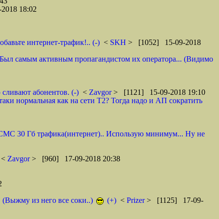
43
2018 18:02
авьте интернет-трафик!.. (-)
<
SKH
> [1052] 15-09-2018
 И. Был самым активным пропагандистом их оператора... (Видимо
 сливают абонентов. (-)
<
Zavgor
> [1121] 15-09-2018 19:10
таки нормальная как на сети Т2? Тогда надо и АП сократить
0 СМС 30 Гб трафика(интернет).. Использую минимум... Ну не
<
Zavgor
> [960] 17-09-2018 20:38
2
. (Выжму из него все соки..)
(+)
<
Prizer
> [1125] 17-09-