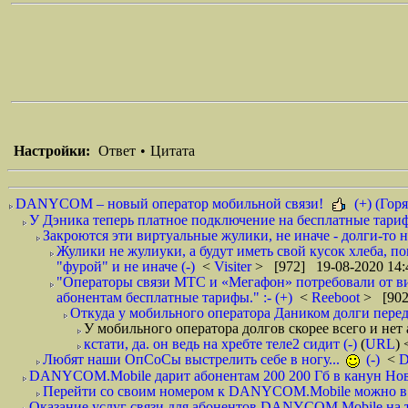
Настройки:
Ответ
•
Цитата
DANYCOM – новый оператор мобильной связи!
(+) (Горя
У Дэника теперь платное подключение на бесплатные тарифы
Закроются эти виртуальные жулики, не иначе - долги-то не
Жулики не жулиуки, а будут иметь свой кусок хлеба, п
"фурой" и не иначе (-)
<
Visiter
> [972] 19-08-2020 14:
"Операторы связи МТС и «Мегафон» потребовали от вир
абонентам бесплатные тарифы." :- (+)
<
Reeboot
> [902
Откуда у мобильного оператора Даником долги перед
У мобильного оператора долгов скорее всего и нет 
кстати, да. он ведь на хребте теле2 сидит (-)
(
URL
)
Любят наши ОпСоСы выстрелить себе в ногу...
(-)
<
DANYCOM.Mobile дарит абонентам 200 200 Гб в канун Нового
Перейти со своим номером к DANYCOM.Mobile можно в 5
Оказание услуг связи для абонентов DANYCOM.Mobile на те