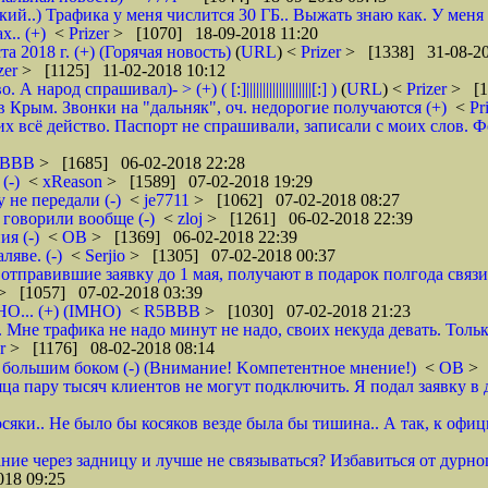
кий..) Трафика у меня числится 30 ГБ.. Выжать знаю как. У меня
.. (+)
<
Prizer
> [1070] 18-09-2018 11:20
2018 г. (+) (Горячая новость)
(
URL
) <
Prizer
> [1338] 31-08-20
zer
> [1125] 11-02-2018 10:12
д спрашивал)- > (+) ( [:]||||||||||||||||||||[:] )
(
URL
) <
Prizer
> [1
 Крым. Звонки на "дальняк", оч. недорогие получаются (+)
<
Pr
 всё действо. Паспорт не спрашивали, записали с моих слов. Фото 
5BBB
> [1685] 06-02-2018 22:28
(-)
<
xReason
> [1589] 07-02-2018 19:29
 не передали (-)
<
je7711
> [1062] 07-02-2018 08:27
 говорили вообще (-)
<
zloj
> [1261] 06-02-2018 22:39
я (-)
<
ОВ
> [1369] 06-02-2018 22:39
яве. (-)
<
Serjio
> [1305] 07-02-2018 00:37
отправившие заявку до 1 мая, получают в подарок полгода связ
> [1057] 07-02-2018 03:39
НО... (+) (IMHO)
<
R5BBB
> [1030] 07-02-2018 21:23
 Мне трафика не надо минут не надо, своих некуда девать. Толь
er
> [1176] 08-02-2018 08:14
 большим боком (-) (Внимание! Kомпетентное мнение!)
<
ОВ
> 
яца пару тысяч клиентов не могут подключить. Я подал заявку в 
осяки.. Не было бы косяков везде была бы тишина.. А так, к офи
ие через задницу и лучше не связываться? Избавиться от дурног
18 09:25