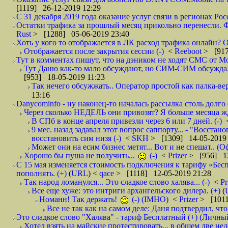
[1119] 26-12-2019 12:29
С 31 декабря 2019 года оказание услуг связи в регионах Росс
Остатки трафика за прошлый месяц прикольно перенесли. Фа
Rust
> [1288] 05-06-2019 23:40
Хоть у кого то отображается в ЛК расход трафика онлайн? О
Отображается после закрытия сессии (-)
<
Reeboot
> [917
Тут в комментах пишут, что на дэником не ходят СМС от Мо
Тут Даню как-то мало обсуждают, но СИМ-СИМ обсуждали е
[953] 18-05-2019 11:23
Так нечего обсужжать.. Оператор простой как палка-верё
13:16
Danycominfo - ну наконец-то началась рассылка столь дол
Через сколько НЕДЕЛЬ они привозят? Я больше месяца жду,
В СПб в конце апреля привезли через 6 или 7 дней. (-)
9 мес. назад задавал этот вопрос саппорту... - "Восст
восстановить сим низя (-)
<
SKH
> [1309] 14-05-2019 
Может они на есим бизнес метят... Вот и не спешат.. (О
Хорошо бы пуша не получить...
(-)
<
Prizer
> [956] 13
С 15 мая изменяется стоимость подключения к тарифу «Бесп
пополнять. (+)
(
URL
) <
qace
> [1118] 12-05-2019 21:28
Так народ ломанулся... Это сладкое слово халява... (-)
<
Pr
Все еще хуже: это интриги архангельского дилера. (+)
(
Номанн! Так держать!
(-) (IMHO)
<
Prizer
> [1011
Все не так как на самом деле: Даня подтвердил, чт
Это сладкое слово "Халява" - тариф Бесплатный (+) (Личны
Хотел взять на майские протестировать... в общем две нед