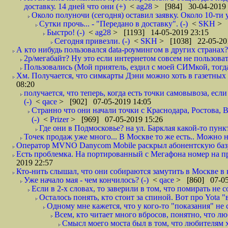
доставку. 14 дней что они (+)
<
ag28
> [984] 30-04-2019 
Около полуночи (сегодня) оставил заявку. Около 10-ти у
Сутки прочь... - "Передано в доставку". (-)
<
SKH
> 
Быстро! (-)
<
ag28
> [1193] 14-05-2019 23:15
Сегодня привезли. (-)
<
SKH
> [1038] 22-05-20
А кто нибудь пользовался data-роумингом в других странах?
2р/мегабайт? Ну это если интернетом совсем не пользовать
Пользовались (Мой приятель, ездил с моей СИМкой, тогд
Хм. Получается, что симкарты Дэни можно хоть в газетных к
08:20
получается, что теперь, когда есть точки самовывоза, есл
(-)
<
qace
> [902] 07-05-2019 14:05
Странно что они начали точки с Краснодара, Ростова,
(-)
<
Prizer
> [969] 07-05-2019 15:26
Где они в Подмосковье? на ул. Барклая какой-то пункт
Точек продаж уже много... В Москве то же есть.. Можно на
Оператор MVNO Danycom Mobile раскрыл абонентскую базу.
Есть проблемка. На портированный с Мегафона номер на при
2019 22:57
Кто-нить слышал, что они собираются замутить в Москве в к
Уже начало мая - чем кончилось? (-)
<
qace
> [860] 07-05
Если в 2-х словах, то заверили в том, что помирать не с
Осталось понять, кто стоит за спиной. Вот про Yota "
Одному мне кажется, что у кого-то "показания" не с
Всем, кто читает много вбросов, понятно, что люб
Смысл моего моста был в том, что любителям хо