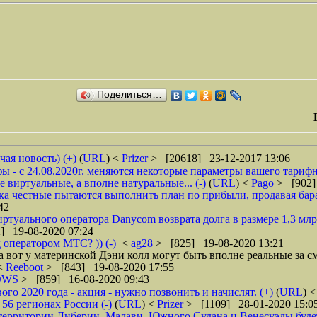
Поделиться…
чая новость) (+)
(
URL
) <
Prizer
> [20618] 23-12-2017 13:06
 - с 24.08.2020г. меняются некоторые параметры вашего тарифн
 виртуальные, а вполне натуральные... (-)
(
URL
) <
Pago
> [902]
ока честные пытаются выполнить план по прибыли, продавая барах
42
туального оператора Danycom возврата долга в размере 1,3 млрд
] 19-08-2020 07:24
 оператором МТС? )) (-)
<
ag28
> [825] 19-08-2020 13:21
а вот у материнской Дэни колл могут быть вполне реальные за см
 <
Reeboot
> [843] 19-08-2020 17:55
DWS
> [859] 16-08-2020 09:43
 2020 года - акция - нужно позвонить и начислят. (+)
(
URL
) 
6 регионах России (-)
(
URL
) <
Prizer
> [1109] 28-01-2020 15:0
рритории Либерии, Малави, Южного Судана и Венесуэлы будет в