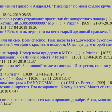
аничений Призер и Андрей34. "Инсайдер" по моей ссылке круче их
 18-04-2019 08:35
зговоры редко устраивают просто так без конкретного повода (+)
кетов: 14815.095999999997 МБ" (+)
<
Prizer
> [969] 21-04-2019
16] 17-04-2019 18:26
и? Есть мысль перевести на него старый архивный оранжевый от 
или бп сыр. Всем спасибо. Тема закрыта (-) (Дружеское рукопож
рхивный мегафон с красивым номером. Отдал супруге второй сим
бный тариф. Номер пока придержу в МТСе.. (+)
<
Prizer
> [1033]
риходят..) (-) (Личный опыт)
<
Prizer
> [1130] 17-04-2019 15:5
41] 11-04-2019 11:37
нили на неё. Звонивший то же из москвы.. Интересно, сколько 
18
с)
<
Prizer
> [1039] 27-11-2018 14:24
к. (-)
<
Rust
> [1036] 28-11-2018 13:47
 своим номером в DANYCOM.Mobile (-)
(
URL
) <
Prizer
> [909] 10-
зиционируется. Ёта похорошела. К чему бы это? Может её кто 
2018 07:47
о не так сильно интересен как в прошлом декабре. А так, многим
8 14:40