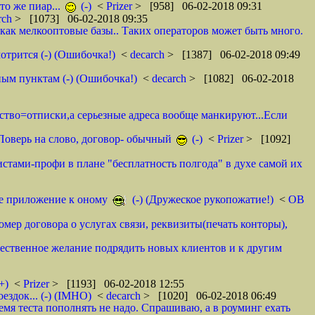
то же пиар...
(-)
<
Prizer
> [958] 06-02-2018 09:31
rch
> [1073] 06-02-2018 09:35
как мелкооптовые базы.. Таких операторов может быть много.
отрится (-) (Ошибочка!)
<
decarch
> [1387] 06-02-2018 09:49
ным пунктам (-) (Ошибочка!)
<
decarch
> [1082] 06-02-2018
мство=отписки,а серьезные адреса вообще манкируют...Если
. Поверь на слово, договор- обычный
(-)
<
Prizer
> [1092]
истами-профи в плане "бесплатность полгода" в духе самой их
тое приложение к оному
(-) (Дружеское рукопожатие!)
<
ОВ
омер договора о услугах связи, реквизиты(печать конторы),
ественное желание подрядить новых клиентов и к другим
+)
<
Prizer
> [1193] 06-02-2018 12:55
здок... (-) (IMHO)
<
decarch
> [1020] 06-02-2018 06:49
емя теста пополнять не надо. Спрашиваю, а в роуминг ехать