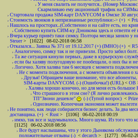
У меня свалить не получится.. (Номер Московс
Скармливаю ему акционный трафик на СИМках
Стартовала продажа SIM-карт DANYCOM в Омске 30 августа 
Стоимость звонков в непризнанные республики:-> (+)
<
Pri
Нашлось на просторах..(Собственно и на сайте есть, но криво. А наро
Собственно купить СИМ-ку Дэникома здесь и отвезти её в
Вчера курьер привёз таки симку. Полтора месяца заняло у них
Steuer
> [1022] 08-02-2018 06:58
Отказался... Заявка № 371 от 19.12.2017 (+) (IMHO) (+)
<
R
Аналогично, симку так и не привезли. Просто забил болт. 
Та же ситуация кинули первых, даже в курьерскую службу
если бы халяву полугодовую не пообещали, о них бы и не
Логично. Хотя халява там 6 месяцев с момента подключени
Не с момента подключения, а с момента объявления о хал
Друзья! Обращаем ваше внимание, что все абоненты, 
SIM-карты DANYCOM. (-) (Ошибочка!)
(
URL
) <
ОВ
Халява хорошо конечно, но для меня есть большое 
Что страшного в этом сне? (Я лично развлекаюсь.
ТП"Звони дешевле"
(-) (Тупой вопрос)
<
Priz
Однозначно. Копеечная экономия может вылезти
Не понятно, как люди собираются бизнес делать. За два мес
доставщика. (+)
<
Rust
> [1106] 06-02-2018 00:19
имхо, так все и задумывалось. Много шума. Из того что к
[1125] 06-02-2018 08:56
Все будут наслышаны, что у этого Дынякома обслуживан
положительные отзывы (-)
<
decarch
> [1277] 06-02-20