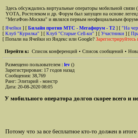
Здесь обсуждались виртуальные операторы мобильной свя
YOTA, Ростелеком и др. Форум был запущен на основе легенд
"МегаФон-Москва" и являлся первым неофициальным форумом 
[
Ячейки
] [
Билайн против МТС - Мегафорум - T2
]
[
"На чер
[
Клуб "Курилка"
] [
Клуб "Старые Сell-ки"
] [
Участники
] [
Пр
[ Попали на Ячейки из Яндекс или Google?
Зарегистрируйтесь 
Перейти к:
Список конференций
•
Список сообщений
•
Нова
Размещено пользователем :
lev
()
Зарегистрирован: 17 годов назад
Сообщения: 38,769
Ранг: Элитарий - монстр
Дата: 20-08-2020 08:05
У мобильного оператора долгов скорее всего и не
Потому что за все бесплатное кто-то должен в итоге 