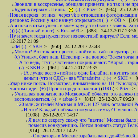
Звонили в воскресенье, обещали привезти, но так и не при
Будешь первым.. Пиши..
(-)
<
Prizer
> [934] 25-12-20
Новая версия "от них" через vk в отношении фотофиксаци
регионах России у нас начнут открываться (+)
<
ОВ
> [104
А я пока в отказ ушёл - в моём кругу это было 7 заявок. Х
))) (-) (Личный опыт)
<
Ruslan99
> [888] 24-12-2017 23:56
Ну и зачем тогда нужен этот неизвестный виртуал? Если м
12-2017 21:09
del (-)
<
SKH
> [950] 24-12-2017 23:48
Можно? Вот так вот просто, - пойти на сайт оператора, и л
(с) Уильям, брат наш, Шекспир; - на вопрос "Зачем тогда 
А то ведь, "тут", частенько покрикивают: "Воры! - тариф-
(-)
<
SKH
> [961] 24-12-2017 23:35
(А лучше всего - пойти в офис Билайна, и купить там 
деньги (что и СДС) - два "Гигабайта".) (-)
<
SKH
> [
Удар ниже пояса. Посмотрел, внимательно на ТП "Кислород"
чистом виде.. (+) (Просто предположение)
(
URL
) <
Prizer
> 
Учитывая покрытие по Московской области, это далеко н
воспользоваться. (-)
<
arbat46
> [843] 25-12-2017 09:20
20 млн. жителей Москвы и МО, и 127 млн. остальной Рос
И что? Каждый побежал покупать симку? Смешно. А вт
[1008] 26-12-2017 14:17
Я вам по секрету скажу что "взятие" Москвы было 
повысив конкуренцию. Потом поднять статус Теле2 
[914] 26-12-2017 14:27
Операторы в Москве зарабатывают до 40% всей пр