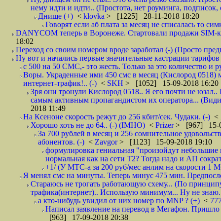
нему идти и идти.. (Простота, нет роуминга, подписок
Днище (+)
<
klovka
> [1225] 28-11-2018 18:20
Говорят если аб плата за месяц не списалась то симк
DANYCOM теперь в Воронеже. Стартовали продажи SIM-карт
18:02
Переход со своим номером вроде заработал (-) (Просто пре
Ну вот и начались первые значительные кастрации тарифов 
с 500 на 50 СМС,- это жесть. Только за это количество и ру
Воры. Украденные ими 450 смс в месяц (Кислород 0518) 
интернет-трафик!.. (-)
<
SKH
> [1052] 15-09-2018 16:20
Зря они тронули Кислород 0518.. Я его почти не юзал.. 
самым активным пропагандистом их оператора... (Видим
2018 11:49
На Ксеноне скорость режут до 256 кбит/сек. Чудаки. (-)
<
Хорошо хоть не до 64.. (-) (IMHO)
<
Prizer
> [967] 15-0
За 700 рублей в месяц и 256 сомнительное удовольст
абонентов. (-)
<
Zavgor
> [1123] 15-09-2018 19:10
формулировка гениальная "произойдут небольшие из
нормальная как на сети Т2? Тогда надо и АП сократ
+1/ (У МТС-а за 200 руб/мес анлим на скорости 1 Мб
Я менял смс на минуты. Теперь минус 475 мин. Предпослед
Стараюсь не трогать работающую схему... (По принципу
трафика(интернет).. Использую минимум... Ну не знаю..
а кто-нибудь увидил от них номер по MNP ? (+)
<
77
Написал заявление на перевод в Мегафон. Пришло 
[963] 17-09-2018 20:38