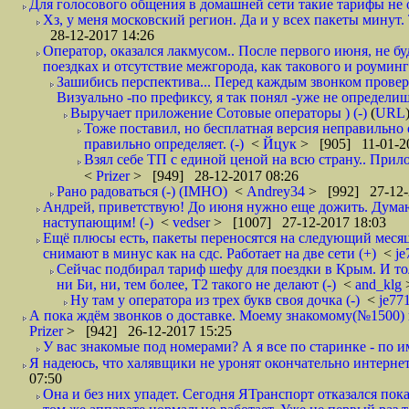
Для голосового общения в домашней сети такие тарифы не о
Хз, у меня московский регион. Да и у всех пакеты минут. 
28-12-2017 14:26
Оператор, оказался лакмусом.. После первого июня, не бу
поездках и отсутствие межгорода, как такового и роуминга.
Зашибись перспектива... Перед каждым звонком проверят
Визуально -по префиксу, я так понял -уже не определи
Выручает приложение Сотовые операторы ) (-)
(
URL
Тоже поставил, но бесплатная версия неправильно
правильно определяет. (-)
<
Йцук
> [905] 11-01-2
Взял себе ТП с единой ценой на всю страну.. При
<
Prizer
> [949] 28-12-2017 08:26
Рано радоваться (-) (IMHO)
<
Andrey34
> [992] 27-12-
Андрей, приветствую! До июня нужно еще дожить. Думаю 
наступающим! (-)
<
vedser
> [1007] 27-12-2017 18:03
Ещё плюсы есть, пакеты переносятся на следующий месяц 
снимают в минус как на сдс. Работает на две сети (+)
<
j
Сейчас подбирал тариф шефу для поездки в Крым. И то
ни Би, ни, тем более, Т2 такого не делают (-)
<
and_klg
Ну там у оператора из трех букв своя дочка (-)
<
je77
А пока ждём звонков о доставке. Моему знакомому(№1500) поз
Prizer
> [942] 26-12-2017 15:25
У вас знакомые под номерами? А я все по старинке - по 
Я надеюсь, что халявщики не уронят окончательно интернет 
07:50
Она и без них упадет. Сегодня ЯТранспорт отказался пока