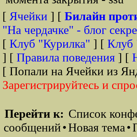
[
Ячейки
] [
Билайн прот
"На чердачке" - блог секр
[
Клуб "Курилка"
] [
Клуб 
] [
Правила поведения
] [
[ Попали на Ячейки из Ян
Зарегистрируйтесь и спро
Перейти к:
Список конф
сообщений
•
Новая тема
•