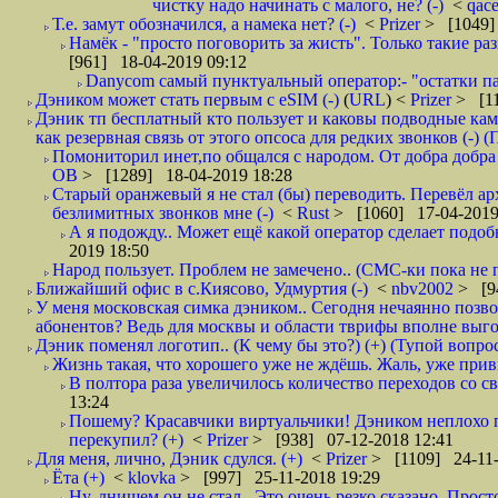
чистку надо начинать с малого, не? (-)
<
qac
Т.е. замут обозначился, а намека нет? (-)
<
Prizer
> [1049]
Намёк - "просто поговорить за жисть". Только такие ра
[961] 18-04-2019 09:12
Danycom самый пунктуальный оператор:- "остатки па
Дэником может стать первым с еSIM (-)
(
URL
) <
Prizer
> [11
Дэник тп бесплатный кто пользует и каковы подводные кам
как резервная связь от этого опсоса для редких звонков (-) (
Помониторил инет,по общался с народом. От добра добра 
ОВ
> [1289] 18-04-2019 18:28
Старый оранжевый я не стал (бы) переводить. Перевёл а
безлимитных звонков мне (-)
<
Rust
> [1060] 17-04-2019
А я подожду.. Может ещё какой оператор сделает подо
2019 18:50
Народ пользует. Проблем не замечено.. (СМС-ки пока не п
Ближайший офис в с.Киясово, Удмуртия (-)
<
nbv2002
> [9
У меня московская симка дэником.. Сегодня нечаянно позво
абонентов? Ведь для москвы и области тврифы вполне выго
Дэник поменял логотип.. (К чему бы это?) (+) (Тупой вопро
Жизнь такая, что хорошего уже не ждёшь. Жаль, уже привы
В полтора раза увеличилось количество переходов со
13:24
Пошему? Красавчики виртуальчики! Дэником неплохо п
перекупил? (+)
<
Prizer
> [938] 07-12-2018 12:41
Для меня, лично, Дэник сдулся. (+)
<
Prizer
> [1109] 24-11-
Ёта (+)
<
klovka
> [997] 25-11-2018 19:29
Ну, днищем он не стал.. Это очень резко сказано. Прос