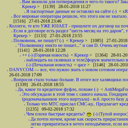
Вам звонили для потверждения и чего-то такого? Зака
Крекер
> [1139] 28-01-2018 11:27
Я паспортные данные не оставлял на сайте (-)
<
xR
Все мировые операторы решили, что этого им не хватало 
[1516] 27-01-2018 23:46
Коллеги, те кто УЖЕ ЮЗАЕТ - пришлите их договор на почту
Если в договоре есть раздел "шесть месяц на это даром", т
Крекер
> [1133] 27-01-2018 23:55
Полковник, не пишут? (-)
<
Крекер
> [1085] 27-01-2018
"Полковнику никто не пишет..." и сам D. Очень мутная
[1141] 28-01-2018 12:28
++ (-) (Горячая новость)
<
Крекер
> [1364] 28-01-20
наблюдать на склянках и теле2форум значительно в
(-) (Печальная новость)
<
qace
> [1146] 28-01-2018
DANYCOM — все, что нужно знать о новом сотовом опера
26-01-2018 17:09
Вопросов стало только больше. В итоге все халявщики по
[1339] 26-01-2018 18:55
Да, какое то кредитное фуфло, похоже (-)
<
AntiMegaF
Это обсуждали в этой теме с самого начала. Гендире
(родоначальников этого виртуала) - м.б. просто базу 
Только что МТС прислал СМС-ку.. Предлагает кре
[1235] 09-02-2018 17:32
Чем плохи быстрые кредиты?
(-) (Тупой вопрос
Да почти ничем, кроме как скорость прирастани
легко превратиться в нечто неподъёмное, если вов