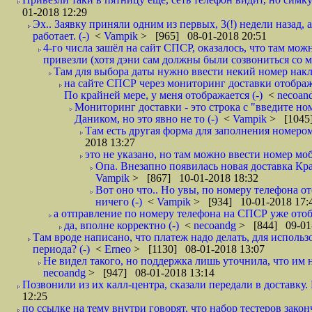
01-2018 12:29
Эх.. Заявку приняли одним из первых, 3(!) недели назад, 
работает. (-)
<
Vampik
> [965] 08-01-2018 20:51
4-го числа зашёл на сайт СПСР, оказалось, что там мож
привезли (хотя дэни сам должны были созвониться со мн
Там для выбора даты нужно ввести некий номер накла
на сайте СПСР через мониторинг доставки отображ
По крайней мере, у меня отображается (-)
<
necoan
Мониторинг доставки - это строка с "введите но
Даником, но это явно не то (-)
<
Vampik
> [1045]
Там есть другая форма для заполнения номером 
2018 13:27
это не указано, но там можно ввести номер моб
Опа. Внезапно появилась новая доставка Кра
Vampik
> [867] 10-01-2018 18:32
Вот оно что.. Но увы, по номеру телефона о
ничего (-)
<
Vampik
> [934] 10-01-2018 17:
а отправление по номеру телефона на СПСР уже отоб
да, вполне корректно (-)
<
necoandg
> [844] 09-01
Там вроде написано, что платеж надо делать, для использ
периода? (-)
<
Erneo
> [1130] 08-01-2018 13:07
Не видел такого, но поддержка лишь уточнила, что им 
necoandg
> [947] 08-01-2018 13:14
Позвонили из их калл-центра, сказали передали в доставку. И
12:25
по ссылке на тему внутри говорят, что набор тестеров зак