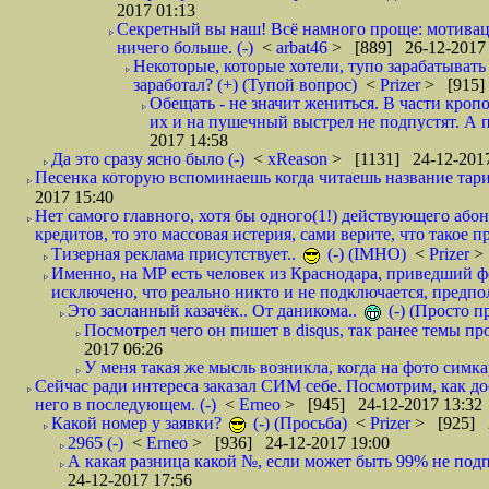
2017 01:13
Секретный вы наш! Всё намного проще: мотиваци
ничего больше. (-)
<
arbat46
> [889] 26-12-2017 
Некоторые, которые хотели, тупо зарабатывать 
заработал? (+) (Тупой вопрос)
<
Prizer
> [915]
Обещать - не значит жениться. В части кропо
их и на пушечный выстрел не подпустят. А п
2017 14:58
Да это сразу ясно было (-)
<
xReason
> [1131] 24-12-2017
Песенка которую вспоминаешь когда читаешь название тар
2017 15:40
Нет самого главного, хотя бы одного(1!) действующего абон
кредитов, то это массовая истерия, сами верите, что такое п
Тизерная реклама присутствует..
(-) (IMHO)
<
Prizer
>
Именно, на МР есть человек из Краснодара, приведший ф
исключено, что реально никто и не подключается, предпол
Это засланный казачёк.. От даникома..
(-) (Просто 
Посмотрел чего он пишет в disqus, так ранее темы пр
2017 06:26
У меня такая же мысль возникла, когда на фото симкар
Сейчас ради интереса заказал СИМ себе. Посмотрим, как д
него в последующем. (-)
<
Erneo
> [945] 24-12-2017 13:32
Какой номер у заявки?
(-) (Просьба)
<
Prizer
> [925] 2
2965 (-)
<
Erneo
> [936] 24-12-2017 19:00
А какая разница какой №, если может быть 99% не подп
24-12-2017 17:56