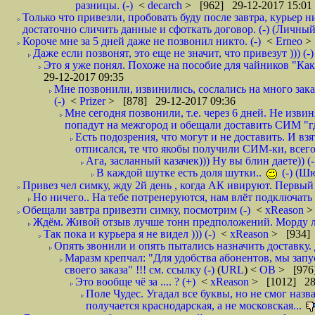
разницы. (-)
<
decarch
> [962] 29-12-2017 15:01
Только что привезли, пробовать буду после завтра, курьер н
достаточно сличить данные и сфоткать договор. (-) (Личный 
Короче мне за 5 дней даже не позвонил никто. (-)
<
Erneo
>
Даже если позвонят, это еще не значит, что привезут ))) (-)
Это я уже понял. Похоже на пособие для чайников "Как о
29-12-2017 09:35
Мне позвонили, извинились, сослались на много заказ
(-)
<
Prizer
> [878] 29-12-2017 09:36
Мне сегодня позвонили, т.е. через 6 дней. Не изв
попадут на межгород и обещали доставить СИМ "где
Есть подозрения, что могут и не доставить. И взят
отписался, те что якобы получили СИМ-ки, всего 
Ага, засланный казачек))) Ну вы блин даете)) (-
В каждой шутке есть доля шутки..
(-) (Ш
Привез чел симку, жду 2й день , когда АК ивируют. Первый р
Но ничего.. На тебе потренеруются, нам влёт подключать б
Обещали завтра привезти симку, посмотрим (-)
<
xReason
>
Ждём. Живой отзыв лучше тонн предположений. Морду ли
Так пока и курьера я не видел ))) (-)
<
xReason
> [934] 
Опять звонили и опять пытались назначить доставку. 
Маразм крепчал: "Для удобства абонентов, мы запу
своего заказа" !!! см. ссылку (-)
(
URL
) <
ОВ
> [976
Это вообще чё за .... ? (+)
<
xReason
> [1012] 28
Поле Чудес. Угадал все буквы, но не смог наз
получается краснодарская, а не московская...