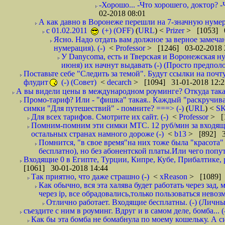
-Хорошо... -Что хорошего, доктор? -
02-2018 08:01
А как давно в Воронеже перешли на 7-значную нумер
с 01.02.2011
(+) (OFF)
(
URL
) <
Prizer
> [1053] 0
Ясно. Надо отдать вам должное за верное замечан
нумерация). (-)
<
Professor
> [1246] 03-02-2018 
У Danycoma, есть и Тверская и Воронежская ну
июня) их начнут выдавать (-) (Просто предпол
Поставьте себе "Следить за темой". Будут ссылки на почт
флудит
(-) (Совет)
<
decarch
> [1094] 31-01-2018 12:2
А вы видели цены в международном роуминге? Откуда такая
Промо-тариф? Или - "фишка" такая.. Каждый "раскручивае
симки "Для путешествий" - помните? ===> (-)
(
URL
) <
S
Для всех тарифов. Смотрите их сайт. (-)
<
Professor
> [
Помним-помним эти симки МТС. 12 руб/мин за входящие и
остальных странах намного дороже (-)
<
b13
> [892] 3
Помнится, "в свое время"на них тоже была "красота
бесплатно), но без абонентской платы.Или чего попут
Входящие 0 в Египте, Турции, Кипре, Кубе, Прибалтике, р
[1061] 30-01-2018 14:44
Так приятно, что даже страшно (-)
<
xReason
> [1089] 
Как обычно, вся эта халява будет работать через зад
через ip, все обрадовались,только пользоваться нево
Отлично работает. Входящие бесплатны. (-) (Личн
съездите с ним в роуминг. Вдруг и в самом деле, бомба... (
Как бы эта бомба не бомабнула по моему кошельку. А си