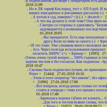
В подписанном договоре с оператором есть разде
2018 11:09
Но в ЛК тариф Кислород_тест с АП 0 руб. И вс
ваших персданных и рекламных рассылок (-)
А потом в суд, наверно? =)) (-)
<
decarch
> [
А что вы делаете в этой теме? Она явно на д
Смотрю со стороны и удивляюсь "Безумию
задумывается о возможных последствия
01-2018 20:05
Вы прекратите. Есть еще непаханное 
друга Коли из ммм за сапоги (-)
<
Кре
+И это тоже. Уже слишком много скользких мо
Ага. Через полгода использования пришлют п
оплатить 3600%" (+)
<
Крекер
> [1095] 27-
Очень очень тупой вопрос.... 500% годовых и ге
задним числом и без согласия. Как подписки - бу
2018 10:47
Сколько было подписок/случаев, не припомню 
Prizer
> [1444] 27-01-2018 16:16
Этим и плох оператор "без имени", без офиса
> [1096] 27-01-2018 17:00
Всё вопросы, всегда решал только по телеф
стоять в очереди с теми кто пришел попол
01-2018 17:48
Зарекалась ворона г@вно не клевать... ©
Для того и тестим всякие схемы, что б
<
Prizer
> [1052] 28-01-2018 09:22