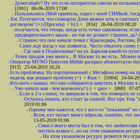
2р/мегабайт? Ну это если интернетом совсем не пользовать
[1001] 06-06-2019 17:00
Пользовались (Мой приятель, ездил с моей СИМкой, тогд
Хм. Получается, что симкарты Дэни можно хоть в газетных к
договором? (+) (Просьба)
<
b13
> [934] 26-04-2019 08:20
получается, что теперь, когда есть точки самовывоза, есл
предварительного заказа - но так не делают: странно, да? (
Странно что они начали точки с Краснодара, Ростова,
Сижу жду когда у нас появятся.. Чисто обкатать схему (-
Где они в Подмосковье? на ул. Барклая какой-то пункт
Точек продаж уже много... В Москве то же есть.. Можно на
Оператор MVNO Danycom Mobile раскрыл абонентскую базу.
[915] 25-04-2019 16:24
Есть проблемка. На портированный с Мегафона номер на при
неделя, как решают проблему (+)
<
Rust
> [1004] 24-04-20
Кто-нить слышал, что они собираются замутить в Москве в к
Уже начало мая - чем кончилось? (-)
<
qace
> [860] 07-05
Если в 2-х словах, то заверили в том, что помирать не с
Осталось понять, кто стоит за спиной. Вот про Yota "
2019 01:06
Одному мне кажется, что у кого-то "показания" не с
Всем, кто читает много вбросов, понятно, что люб
13-05-2019 01:06
Смысл моего моста был в том, что любителям х
постить всякое г...но на этом уважаемом ресурсе.
На этом уважаемом ресурсе резвятся без огр