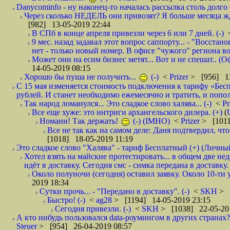
Danycominfo - ну наконец-то началась рассылка столь дол
Через сколько НЕДЕЛЬ они привозят? Я больше месяца жду,
[982] 13-05-2019 22:44
В СПб в конце апреля привезли через 6 или 7 дней. (-)
9 мес. назад задавал этот вопрос саппорту... - "Восст
нет - только новый номер. В офисе "чужого" региона во
Может они на есим бизнес метят... Вот и не спешат.. (О
14-05-2019 08:15
Хорошо бы пуша не получить...
(-)
<
Prizer
> [956] 13
С 15 мая изменяется стоимость подключения к тарифу «Бесп
рублей. И станет необходимо ежемесячно и тратить, и попол
Так народ ломанулся... Это сладкое слово халява... (-)
<
Pr
Все еще хуже: это интриги архангельского дилера. (+)
(
Номанн! Так держать!
(-) (IMHO)
<
Prizer
> [1011
Все не так как на самом деле: Даня подтвердил, чт
[1018] 18-05-2019 11:19
Это сладкое слово "Халява" - тариф Бесплатный (+) (Личны
Хотел взять на майские протестировать... в общем две не
идёт в доставку. Сегодня смс - симка передана в доставку.
Около полуночи (сегодня) оставил заявку. Около 10-ти у
2019 18:34
Сутки прочь... - "Передано в доставку". (-)
<
SKH
> 
Быстро! (-)
<
ag28
> [1194] 14-05-2019 23:15
Сегодня привезли. (-)
<
SKH
> [1038] 22-05-20
А кто нибудь пользовался data-роумингом в других странах?
Steuer
> [954] 26-04-2019 08:57