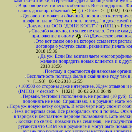
хамство=отписки,а серьезные адреса вообще манкируют...
В договоре нет ничего особенного. Всё стандартно.. Фот
слово, договор- обычный
(-)
<
Prizer
> [1092] 06-0
Договор то может и обычный, но они его категоричес
профи в плане "бесплатность полгода" в духе самой 
Документы ООО "ДЭНИ КОЛЛ" (+)
(
URL
) <
Prize
Спасибо конечно, но яснее не стало. Это не сам
приложение к оному
(-) (Дружеское рукопож
Это вот самое оно на которое ссылается распл
договора о услугах связи, реквизиты(печать ко
2018 15:36
Да уж. Если Вы возглавляете многопрофиль
желание подрядить новых клиентов и к други
2018 18:56
Поэтому и срастаются финансовые организа
Бесплатность полгода была в скайлинке году так в
> [1193] 06-02-2018 12:55
+100500 со стороны даже интереснее. Ждём отзывов и и
(IMHO)
<
decarch
> [1021] 06-02-2018 06:49
Первый, тестовый пополнение, не прошел (10 руб). Сд
пополнять не надо. Спрашиваю, а в роуминг ехать мо
Пора уж новую ветку создать. В этой черт ногу сломит сооб
Тема исчерпала себя. Все разобрались что и почём... О
в тарифах и бесплатном периоде пользования. Есть мелкие
Косяки по связи:- позвонить на семизнак,- не получится
ругаются что СИМ-ка в роуминге и могут быть повышен
ругань про роуминг, это вопросы настройки аппарата