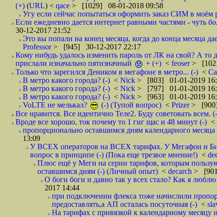
(+)
(
URL
) <
qace
> [1029] 08-01-2018 09:58
Угу если сейчас попытаться оформить заказ СИМ в моём р
Если ежедневно дается интернет равными частями - чуть боле
30-12-2017 21:52
Это вы попали на конец месяца, когда до конца месяца дае
Professor
> [945] 30-12-2017 22:17
Кому нибудь удалось изменить пароль от ЛК на свой? А то 
прислали изначально пятизначный
+ (+)
<
feoser
> [102
Только что зарегился Деником в мегафоне в метро... (-)
<
С
В метро какого города? (-)
<
Nick
> [803] 01-01-2019 16
В метро какого города? (-)
<
Nick
> [797] 01-01-2019 16
В метро какого города? (-)
<
Nick
> [963] 01-01-2019 16
VoLTE не мелькал?
(-) (Тупой вопрос)
<
Prizer
> [900]
Все нравится. Все идентично Теле2. Буду советовать всем. (-
Вроде все хорошо, ток почему то 1 гиг щас и 48 минут (-)
<
пропорционально оставшимся дням календарного месяца в
13:09
У ВСЕХ операторов на ВСЕХ тарифах. У Мегафон и Би 
вопрос в принципе (-) (Пока еще трезвое мнение!)
<
de
Плюс ещё у Меги на серии тарифов, которым пользую
оставшимся дням (-) (Личный опыт)
<
decarch
> [901
О боги боги и давно так у всех стало? Как я люблю 
2017 14:44
при подключении флекса тоже начислили пропорц
предоставлять,а АП осталась посуточная (-)
<
sl
На тарифах с привязкой к календарному месяцу 