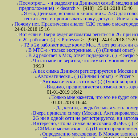
Посмотрят.... - и выделят на Дэниколл самый медленный
предположение)
<
decarch
> [918] 25-01-2018 15:46
Я его, Деником, вставил в кнопочник.. 2/3G для голо
тестить его, и прописывать точку доступа.. Инета зава
Почему нет. Практически аналог СДС только с межгородом.
24-01-2018 15:16
Вот если в Твери будет автоматом региться в 2G при ис
в 2G работает. (-)
<
Professor
> [963] 24-01-2018 15:20
T2 в 2g работает везде кроме Мск. А вот регится ли с
В МТС-е,- только экстренные... (-) (Личный опыт)
В 2g работает в Мск, ответ поддержки. (-)
<
Serjio
Что-то мне не верится, что симки с московскими 
16:20
А как симка Дэником регистрируется в Москве в 
Автоматически.. (-) (Личный опыт)
<
Prizer
> 
Автоматически - это как? (-) (Тупой вопрос)
Видимо, предполагается возможность зароу
01-01-2019 16:42
Только мне кажется, что это не будет о
01-01-2019 16:44
Да, кстати, а ведь большая часть номер
Вчера привезли симку (Москва). Активировалось п
2G ни в одной сети не регистрируется, ни автом
Интересно, что на симке нарисовано 3G/4G. (-)
СИМ-ки московские... (-) (Просто предположе
Определенно московские. В Москве звонок н