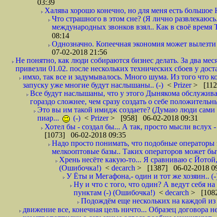
03:39
Халява хорошо конечно, но для меня есть большое 
Что страшного в этом сне? (Я лично развлекаюсь.
международных звонков взял.. Как в своё время
08:14
Однозначно. Копеечная экономия может вылезти
07-02-2018 21:56
Не понятно, как люди собираются бизнес делать. За два мес
привезли 01.02. после нескольких технических сбоев у дост
имхо, так все и задумывалось. Много шума. Из того что к
запуску уже многие будут наслышаны.. (-)
<
Prizer
> [112
Все будут наслышаны, что у этого Дынякома обслужива
гораздо сложнее, чем сразу создать о себе положительн
Это вы им такой имидж создаете? (Думаю люди сами оп
пиар...
(-)
<
Prizer
> [958] 06-02-2018 09:31
Хотел бы - создал бы... А так, просто мысли вслух 
[1073] 06-02-2018 09:35
Надо просто понимать, что подобные операторы 
мелкооптовые базы.. Таких операторов может быт
Хрень несёте какую-то... Я сравниваю с Йотой
(Ошибочка!)
<
decarch
> [1387] 06-02-2018 0
У Ёты и Мегафона,- один и тот же хозяин.. (-
Ну и что с того, что один? А ведут себя 
пунктам (-) (Ошибочка!)
<
decarch
> [1082
Подождём еще нескольких на каждой из 
движение все, конечная цель ничто... Образец договора н