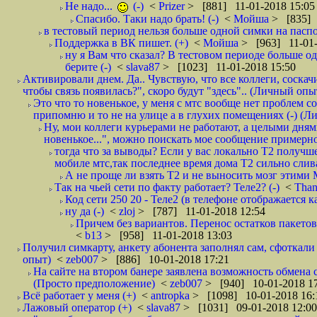
Не надо...
(-)
<
Prizer
> [881] 11-01-2018 15:05
Спасибо. Таки надо брать! (-)
<
Мойша
> [835] 
в тестовый период нельзя больше одной симки на паспор
Поддержка в ВК пишет. (+)
<
Мойша
> [963] 11-01-
ну я Вам что сказал? В тестовом периоде больше одн
берите (-)
<
slava87
> [1023] 11-01-2018 15:50
Активировали днем. Да.. Чувствую, что все коллеги, соска
чтобы связь появилась?", скоро будут "здесь".. (Личный опыт
Это что то новенькое, у меня с мтс вообще нет проблем с
припомню и то не на улице а в глухих помещениях (-) (
Ну, мои коллеги курьерами не работают, а целыми днями
новенькое...", можно поискать мое сообщение примерно 
тогда что за выводы? Если у вас локально Т2 получше
мобиле мтс,так последнее время дома Т2 сильно слива
А не проще ли взять Т2 и не выносить мозг этими
Так на чьей сети по факту работает? Теле2? (-)
<
Tha
Код сети 250 20 - Теле2 (в телефоне отображается
ну да (-)
<
zloj
> [787] 11-01-2018 12:54
Причем без вариантов. Перенос остатков пакетов
<
b13
> [958] 11-01-2018 13:03
Получил симкарту, анкету абонента заполнял сам, сфоткали 
опыт)
<
zeb007
> [886] 10-01-2018 17:21
На сайте на втором банере заявлена возможность обмена 
(Просто предположение)
<
zeb007
> [940] 10-01-2018 1
Всё работает у меня (+)
<
antropka
> [1098] 10-01-2018 16:
Лажовый оператор (+)
<
slava87
> [1031] 09-01-2018 12:00