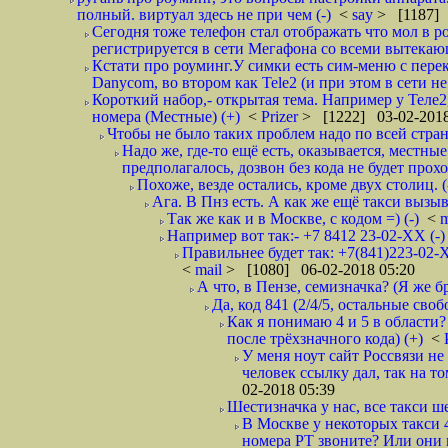
полный. виртуал здесь не при чем (-)
<
say
> [1187] 
Сегодня тоже телефон стал отображать что мол в р
регистрируется в сети Мегафона со всеми вытекаю
Кстати про роуминг.У симки есть сим-меню с пере
Danycom, во втором как Tele2 (и при этом в сети не 
Короткий набор,- открытая тема. Например у Теле2
номера (Местные) (+)
<
Prizer
> [1222] 03-02-2018
Чтобы не было таких проблем надо по всей стране
Надо же, где-то ещё есть, оказывается, местны
предполагалось, дозвон без кода не будет проход
Похоже, везде остались, кроме двух столиц. 
Ага. В Пнз есть. А как же ещё такси вызыв
Так же как и в Москве, с кодом =) (-)
<
m
Например вот так:- +7 8412 23-02-ХХ (-
Правильнее будет так: +7(841)223-02-Х
<
mail
> [1080] 06-02-2018 05:20
А что, в Пензе, семизначка? (Я же бр
Да, код 841 (2/4/5, остальные сво
Как я понимаю 4 и 5 в области?
после трёхзначного кода) (+)
<
У меня ноут сайт Россвязи не
человек ссылку дал, так на то
02-2018 05:39
Шестизначка у нас, все такси ш
В Москве у некоторых такси 
номера РТ звоните? Или они в