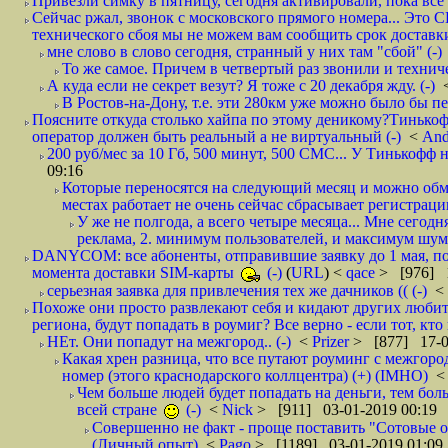
Привезли симку в пятницу, сегодня активировали, пока все 
Сейчас ржал, звонок с московского прямого номера... Это С
технического сбоя мы не можем вам сообщить срок доставки
мне слово в слово сегодня, странный у них там "сбой" (-)
То же самое. Причем в четвертый раз звонили и техниче
А куда если не секрет везут? Я тоже с 20 декабря жду. (-)
В Ростов-на-Дону, т.е. эти 280км уже можно было бы пеш
Поясните откуда столько хайпа по этому деникому?Тинькоф
оператор должен быть реальный а не виртуальный (-)
<
And
200 руб/мес за 10 Гб, 500 минут, 500 СМС... У Тинькофф не
09:16
Которые переносятся на следующий месяц и можно обмен
местах работает не очень сейчас сбрасывает регистрацию
У же не полгода, а всего четыре месяца... Мне сегод
реклама, 2. минимум пользователей, и максимум шума.
DANYCOM: все абоненты, отправившие заявку до 1 мая, пол
момента доставки SIM-карты
(-)
(
URL
) <
qace
> [976] 1
серьезная заявка для привлечения тех же дачников (( (-)
<
Похоже они просто развлекают себя и кидают других любител
региона, будут попадать в роумиг? Все верно - если тот, кто вам звони 
НЕт. Они попадут на межгород.. (-)
<
Prizer
> [877] 17-0
Какая хрен разница, что все путают роуминг с межгор
номер (этого краснодарского коллцентра) (+) (IMHO)
Чем больше людей будет попадать на деньги, тем бо
всей стране
(-)
<
Nick
> [911] 03-01-2019 00:19
Совершенно не факт - проще поставить "Сотовые опе
(Личный опыт)
<
Pago
> [1189] 03-01-2019 01:09