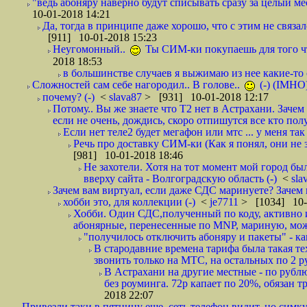
"ведь абоняру наверно будут списывать сразу за целый мес
10-01-2018 14:21
Да, тогда в принципе даже хорошо, что с этим не связал
[911] 10-01-2018 15:23
Неугомонный..
Ты СИМ-ки покупаешь для того ч
2018 18:53
в большинстве случаев я выжимаю из нее какие-то со
Сложностей сам себе нагородил.. В голове..
(-) (IMHO
почему? (-)
<
slava87
> [931] 10-01-2018 12:17
Потому.. Вы же знаете что Т2 нет в Астрахани. Зачем
если не очень, дождись, скоро отпишутся все кто полу
Если нет теле2 будет мегафон или мтс ... у меня так 
Речь про доставку СИМ-ки (Как я понял, они не з
[981] 10-01-2018 18:46
Не захотели. Хотя на тот момент мой город бы
вверху сайта - Волгоградскую область (-)
<
sla
Зачем вам виртуал, если даже СДС маринуете? Зачем 
хобби это, для коллекции (-)
<
je7711
> [1034] 10-
Хобби. Один СДС,полученный по коду, активно и
абонярные, перенесенные по MNP, мариную, може
"получилось отключить абоняру и пакеты" - как
В стародавние времена тарифа была такая те
звонить только на МТС, на остальных по 2 руб
В Астрахани на другие местные - по рубл
без роуминга. 72р капает по 20%, обязан т
2018 22:07
Привезли таки в пятницу еще, сеть телефон видит, но симку