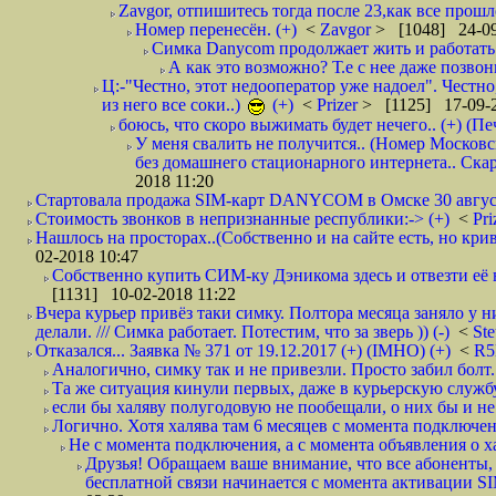
Zavgor, отпишитесь тогда после 23,как все прошло
Номер перенесён. (+)
<
Zavgor
> [1048] 24-09
Симка Danycom продолжает жить и работать 
А как это возможно? Т.е с нее даже позвон
Ц:-"Честно, этот недооператор уже надоел". Честно
из него все соки..)
(+)
<
Prizer
> [1125] 17-09-2
боюсь, что скоро выжимать будет нечего.. (+) (Пе
У меня свалить не получится.. (Номер Московс
без домашнего стационарного интернета.. Ск
2018 11:20
Стартовала продажа SIM-карт DANYCOM в Омске 30 августа 
Стоимость звонков в непризнанные республики:-> (+)
<
Pri
Нашлось на просторах..(Собственно и на сайте есть, но криво. А наро
02-2018 10:47
Собственно купить СИМ-ку Дэникома здесь и отвезти её в
[1131] 10-02-2018 11:22
Вчера курьер привёз таки симку. Полтора месяца заняло у н
делали. /// Симка работает. Потестим, что за зверь )) (-)
<
St
Отказался... Заявка № 371 от 19.12.2017 (+) (IMHO) (+)
<
R
Аналогично, симку так и не привезли. Просто забил болт. 
Та же ситуация кинули первых, даже в курьерскую службу
если бы халяву полугодовую не пообещали, о них бы и не
Логично. Хотя халява там 6 месяцев с момента подключени
Не с момента подключения, а с момента объявления о хал
Друзья! Обращаем ваше внимание, что все абоненты, 
бесплатной связи начинается с момента активации 