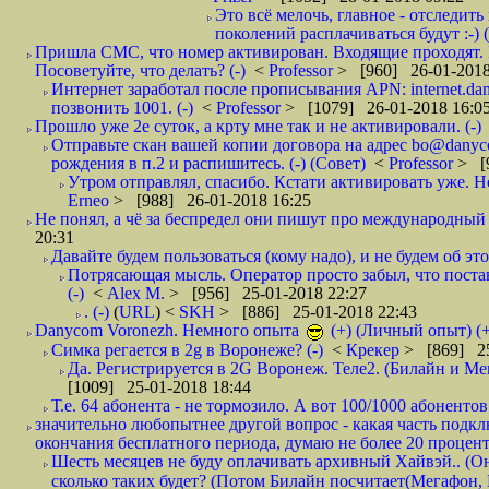
Это всё мелочь, главное - отследит
поколений расплачиваться будут :-) (
Пришла СМС, что номер активирован. Входящие проходят. И
Посоветуйте, что делать? (-)
<
Professor
> [960] 26-01-2018
Интернет заработал после прописывания APN: internet.da
позвонить 1001. (-)
<
Professor
> [1079] 26-01-2018 16:0
Прошло уже 2е суток, а крту мне так и не активировали. (-)
Отправьте скан вашей копии договора на адрес bo@danyc
рождения в п.2 и распишитесь. (-) (Совет)
<
Professor
> [
Утром отправлял, спасибо. Кстати активировать уже. Но 
Erneo
> [988] 26-01-2018 16:25
Не понял, а чё за беспредел они пишут про международный 
20:31
Давайте будем пользоваться (кому надо), и не будем об этом
Потрясающая мысль. Оператор просто забыл, что постави
(-)
<
Alex M.
> [956] 25-01-2018 22:27
. (-)
(
URL
) <
SKH
> [886] 25-01-2018 22:43
Danycom Voronezh. Немного опыта
(+) (Личный опыт) (+
Симка регается в 2g в Воронеже? (-)
<
Крекер
> [869] 25
Да. Регистрируется в 2G Воронеж. Теле2. (Билайн и Мег
[1009] 25-01-2018 18:44
Т.е. 64 абонента - не тормозило. А вот 100/1000 абонентов
значительно любопытнее другой вопрос - какая часть подк
окончания бесплатного периода, думаю не более 20 проценто
Шесть месяцев не буду оплачивать архивный Хайвэй.. (Он 
сколько таких будет? (Потом Билайн посчитает(Мегафон, 