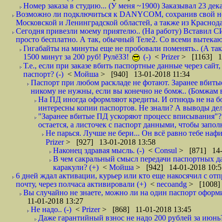
Номер заказа в студию... (У меня ~1900) Заказывал 23 дека
Возможно ли подключиться к DANYCOM, сохранив свой номе
Московской и Ленинградской областей, а также из Краснода
Сегодня привезли моему приятелю.. (На работу) Вставил СИ
просто бесплатно. А так, обычный Теле2. Со всеми вытек
Гигабайты на минуты еще не пробовали поменять.. (А та
1500 минут за 200 руб! РулёЗЗ!
(-)
<
Prizer
> [1163] 1
Т.е., если при заказе вбить паспортные данные через сай
паспорт? (-)
<
Мойша
> [940] 13-01-2018 11:34
Паспорт при любом раскладе не фотают. Заранее вбит
никому не нужны, если вы конечно не бомж.. (Бомжам в
На ПД иногда оформляют кредиты. И отнюдь не на б
интересны копии паспортов. Не знали? А выводы дела
"Заранее вбитые ПД ускоряют процесс вписывания"?
остается, а листочек с паспорт данными, чтобы заполн
Не парься. Лучше не бери... Он всё равно тебе нафи
Prizer
> [927] 13-01-2018 13:58
Наконец здравая мысль. (-)
<
Consul
> [871] 14-
В чем сакральный смысл передачи паспортных да
каракули? (+)
<
Мойша
> [942] 14-01-2018 10:5
6 дней ждал активации, курьер или кто еще накосячил с от
почту, через полчаса активировали (+)
<
necoandg
> [1008]
Вы случайно не знаете, можно ли на один паспорт оформи
11-01-2018 13:27
Не надо.. (-)
<
Prizer
> [868] 11-01-2018 13:45
Даже гарантийный взнос не надо 200 рублей за июнь?