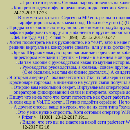
Просто интересно.. Сколько народу повелось на халяв
Конкретно ждем инфу по реальному подключению. Фото симо
24-12-2017 17:23
В комментах к статье Сергея на МР есть реально подкл
тарифицироваться, как межгород. Пока всё мутно (-)
(
U
Продраться сквозь всю тему анрил, возможно продублирую,
зафотографировать морду лица абонента и другие любопытн
del. Не туда =) (-)
<
mail
> [898] 25-12-2017 05:47
Хотел посмотреть на их руководство, но "404", зато в кэше
решили виртуала на конкуренте сделать, или у них фотки т
Браво Шерлокхолмс, история напоминает бред сивой кобы
директором компании Группы «Теле2» в Нижнем Новгород
Да там вообще с руководством какая-то мутная история.
Руководство руководством, а хозяева,- совсем другое
(С её баснями. как там ей бизнес достался..) А свидет
Я открыл америку? - оказывается этот Икс из табакерки спе
Краснодаре торговал, а лицензию на услуги связи получил а
Открою вам небольшой секрет. Виртуальным оператором с
операторов фиксированной связи и интернета, которые до 
Пишут что из-за того что хотят потестить как будет работать
А если еще и VoLTE хотят... Нужно подойти серьёзно. Не то 
А другие опсосы ваще в курсах, что на их сети типа "зам
Это у них нужно спросить. Хотя сотовый оператор WiFire
<
Prizer
> [1038] 23-12-2017 19:11
Видно, что это вы не знаете на какой сети работает W
12-2017 02:18