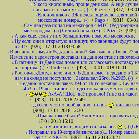
У кого кнопочный, проще дэником. А ещё лучше 
гигабайты на минуты.. (-)
<
Prizer
> [817] 03-01
Кнопочников с 3Ж исчезающе мало, для такой 
московские номера... (-)
<
Pago
> [931] 03-01-
Сам два раза попал на межгород с МТС (Ред энерджи) 
межгородом.. (-) (Личный опыт) (+)
<
Prizer
> [909] 
А как еще, если у них большинство номеров московские =
Ну если они в открытую напишут, что звонящие будут поп
mail
> [926] 17-01-2018 03:58
В регионах кому-нибудь доставили? Заказывал в Тверь 27 де
Изменение параметров доставки на данном этапе невозможн
В пятницу из Даником позвонили согласовать доставку н
паспортом. (-)
<
Professor
> [953] 20-01-2018 16:01
Ростов-на-Дону, аналогично. В Даникоме "передано в ТК"
нам на склад не поступало". Заказывал 26го, №2965. (-)
Недавно доставили заказ 394 от 19-го декабря... Т.е. нам
453 от 19 дек. тишина. Подготовка документов для от
А-А-А! Шеф, всё пропало! Гипс снимают, к
> [853] 16-01-2018 23:49
да если честно вообще пох. это вы
писали что
[908] 17-01-2018 12:30
Правда такое было? Напомните, торговать под
17-01-2018 15:10
а ну извините, видимо показалось
(-)
(
UR
Исправил на 19-е(приблизительно)... Номер заказа, 
Del (-)
<
SKH
> [887] 16-01-2018 23:21