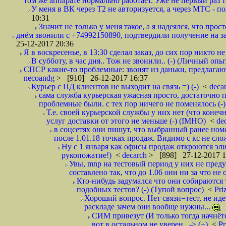
том же аппарате нормально работает. Уже не первый раз т
У меня в ВК через Т2 не авторизуется, а через МТС - 
10:31
Значит не только у меня такое, а я надеялся, что просто
днём звонили с +74992150890, подтвердили получение на зав
25-12-2017 20:36
Я в воскресенье, в 13:30 сделал заказ, до сих пор никто н
В субботу, в час дня.. Тож не звонили.. (-) (Личный опы
СПСР какие-то проблемные: звонят из даньки, предлагают 
necoandg
> [910] 26-12-2017 16:37
Курьер с ПД клиентов не выходит на связь =) (-)
<
deca
сама служба курьерская ужасная просто, достаточно п
проблемные были. с тех пор ничего не поменялось (-)
Т.е. своей курьерской службы у них нет (что коне
услуг доставки от этого не меньше (-) (IMHO)
<
de
в соцсетях они пишут, что выбранный ранее ном
после 1.01.18 точках продаж. Видимо с кс не сло
Ну с 1 января как офисы продаж откроются эли
рукопожатие!)
<
decarch
> [898] 27-12-2017 1
Увы, mnp на тестовый период у них не преду
составлено так, что до 1.06 они ни за что не 
Кто-нибудь задумался что они собираются
подобных тестов? (-) (Тупой вопрос)
<
Pri
Хороший вопрос. Нет связи=тест, не идет
раскладе зачем они вообще нужны...
СИМ привезут (И только тогда начнётся
вот в остальном не уверен.. -> (+)
<
Pr