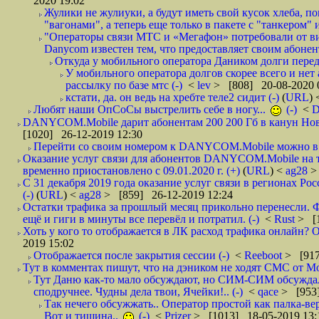
2020 19:02
Жулики не жулиуки, а будут иметь свой кусок хлеба, 
"вагонами", а теперь еще только в пакете с "танкером" и
"Операторы связи МТС и «Мегафон» потребовали от вир
Danycom известен тем, что предоставляет своим абонент
Откуда у мобильного оператора Даником долги перед
У мобильного оператора долгов скорее всего и нет
рассылку по базе мтс (-)
<
lev
> [808] 20-08-2020 
кстати, да. он ведь на хребте теле2 сидит (-)
(
URL
)
Любят наши ОпСоСы выстрелить себе в ногу...
(-)
<
DANYCOM.Mobile дарит абонентам 200 200 Гб в канун Нового
[1020] 26-12-2019 12:30
Перейти со своим номером к DANYCOM.Mobile можно в 5
Оказание услуг связи для абонентов DANYCOM.Mobile на 
временно приостановлено с 09.01.2020 г. (+)
(
URL
) <
ag28
>
С 31 декабря 2019 года оказание услуг связи в регионах Рос
(-)
(
URL
) <
ag28
> [859] 26-12-2019 12:24
Остатки трафика за прошлый месяц прикольно перенесли. Ф
ещё и гиги в минуты все перевёл и потратил. (-)
<
Rust
> [
Хоть у кого то отображается в ЛК расход трафика онлайн? О
2019 15:02
Отображается после закрытия сессии (-)
<
Reeboot
> [917
Тут в комментах пишут, что на дэником не ходят СМС от Мо
Тут Даню как-то мало обсуждают, но СИМ-СИМ обсуждали 
сподручнее. Чудны дела твои, Ячейки!.. (-)
<
qace
> [953]
Так нечего обсужжать.. Оператор простой как палка-верё
Вот и тишина..
(-)
<
Prizer
> [1013] 18-05-2019 13: