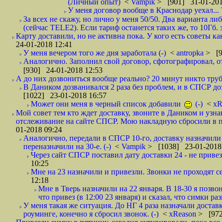
(Личный опыт)
<
Vampik
> [901] 31-01-201
У меня договор вообще в Краснодар уехал...
За всех не скажу, но лично у меня 50/50. Два варианта л
(сейчас TELE2). Если тариф останется таких же, то 10Гб. 
Карту доставили, но не активна пока. У кого есть советы к
24-01-2018 12:41
У меня вечером того же дня заработала (-)
<
antropka
> [9
Аналогично. Заполнил свой договор, сфотографировал, 
[930] 24-01-2018 12:53
А до них дозвониться вообще реально? 20 минут никто трубк
В Даником дозванивался 2 раза без проблем, и в СПСР дозв
[1022] 23-01-2018 16:57
Может они меня в черный список добавили
(-)
<
xR
Мой совет тем кто ждет доставку, звоните в Даником и узн
отслеживание на сайте СПСР. Мою накладную сбросили в п
01-2018 09:24
Аналогично, передали в СПСР 10-го, доставку назначили н
переназначили на 30-е. (-)
<
Vampik
> [1038] 23-01-2018
Через сайт СПСР поставил дату доставки 24 - не привезл
10:25
Мне на 23 назначили и привезли. Звонки не проходят 
12:18
Мне в Тверь назначили на 22 января. В 18-30 я позво
что привез (в 12:00 23 января) и сказал, что симки раз
У меня такая же ситуация. До НГ 4 раза назначали доставк
роуминге, конечно я сбросил звонок. (-)
<
xReason
> [972