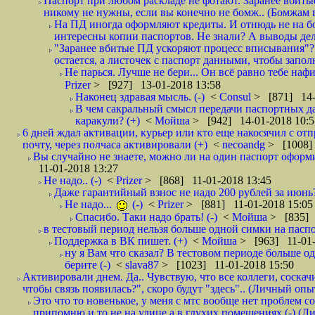
Паспорт при любом раскладе не фотают. Заранее вбит
никому не нужны, если вы конечно не бомж.. (Бомжам в
На ПД иногда оформляют кредиты. И отнюдь не на б
интересны копии паспортов. Не знали? А выводы дела
"Заранее вбитые ПД ускоряют процесс вписывания"?
остается, а листочек с паспорт данными, чтобы заполн
Не парься. Лучше не бери... Он всё равно тебе нафи
Prizer
> [927] 13-01-2018 13:58
Наконец здравая мысль. (-)
<
Consul
> [871] 14-
В чем сакральный смысл передачи паспортных да
каракули? (+)
<
Мойша
> [942] 14-01-2018 10:5
6 дней ждал активации, курьер или кто еще накосячил с от
почту, через полчаса активировали (+)
<
necoandg
> [1008]
Вы случайно не знаете, можно ли на один паспорт оформи
11-01-2018 13:27
Не надо.. (-)
<
Prizer
> [868] 11-01-2018 13:45
Даже гарантийный взнос не надо 200 рублей за июнь?
Не надо...
(-)
<
Prizer
> [881] 11-01-2018 15:05
Спасибо. Таки надо брать! (-)
<
Мойша
> [835] 
в тестовый период нельзя больше одной симки на паспор
Поддержка в ВК пишет. (+)
<
Мойша
> [963] 11-01-
ну я Вам что сказал? В тестовом периоде больше одн
берите (-)
<
slava87
> [1023] 11-01-2018 15:50
Активировали днем. Да.. Чувствую, что все коллеги, соска
чтобы связь появилась?", скоро будут "здесь".. (Личный опыт
Это что то новенькое, у меня с мтс вообще нет проблем с
припомню и то не на улице а в глухих помещениях (-) (