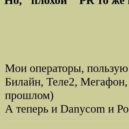
Но, "плохой " PR то же 
Мои операторы, пользую
Билайн, Теле2, Мегафон,
прошлом)
А теперь и Danycom и Ро