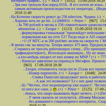
интернет-трафик!.. (-)
<
SKH
> [1052] 15-09-2018 16:20
Зря они тронули Кислород 0518.. Я его почти не юзал.. 
самым активным пропагандистом их оператора... (Видим
2018 11:49
На Ксеноне скорость режут до 256 кбит/сек. Чудаки. (-)
<
Хорошо хоть не до 64.. (-) (IMHO)
<
Prizer
> [967] 15-0
За 700 рублей в месяц и 256 сомнительное удовольст
абонентов. (-)
<
Zavgor
> [1123] 15-09-2018 19:10
формулировка гениальная "произойдут небольшие из
нормальная как на сети Т2? Тогда надо и АП сократ
+1/ (У МТС-а за 200 руб/мес анлим на скорости 1 Мб
Я менял смс на минуты. Теперь минус 475 мин. Предпослед
Стараюсь не трогать работающую схему... (По принципу
трафика(интернет).. Использую минимум... Ну не знаю..
а кто-нибудь увидил от них номер по MNP ? (+)
<
77
Написал заявление на перевод в Мегафон. Пришло 
[963] 17-09-2018 20:38
Zavgor, отпишитесь тогда после 23,как все прошло
Номер перенесён. (+)
<
Zavgor
> [1048] 24-09
Симка Danycom продолжает жить и работать 
А как это возможно? Т.е с нее даже позвон
Ц:-"Честно, этот недооператор уже надоел". Честно
из него все соки..)
(+)
<
Prizer
> [1125] 17-09-2
боюсь, что скоро выжимать будет нечего.. (+) (Пе
У меня свалить не получится.. (Номер Московс
без домашнего стационарного интернета.. Ск
2018 11:20