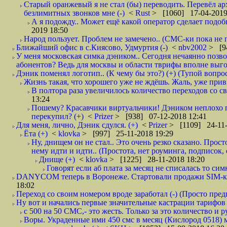
Старый оранжевый я не стал (бы) переводить. Перевёл а
безлимитных звонков мне (-)
<
Rust
> [1060] 17-04-2019
А я подожду.. Может ещё какой оператор сделает подо
2019 18:50
Народ пользует. Проблем не замечено.. (СМС-ки пока не п
Ближайший офис в с.Киясово, Удмуртия (-)
<
nbv2002
> [9
У меня московская симка дэником.. Сегодня нечаянно позво
абонентов? Ведь для москвы и области тврифы вполне выго
Дэник поменял логотип.. (К чему бы это?) (+) (Тупой вопро
Жизнь такая, что хорошего уже не ждёшь. Жаль, уже привы
В полтора раза увеличилось количество переходов со
13:24
Пошему? Красавчики виртуальчики! Дэником неплохо п
перекупил? (+)
<
Prizer
> [938] 07-12-2018 12:41
Для меня, лично, Дэник сдулся. (+)
<
Prizer
> [1109] 24-11-
Ёта (+)
<
klovka
> [997] 25-11-2018 19:29
Ну, днищем он не стал.. Это очень резко сказано. Прос
нему идти и идти.. (Простота, нет роуминга, подписок
Днище (+)
<
klovka
> [1225] 28-11-2018 18:20
Говорят если аб плата за месяц не списалась то симк
DANYCOM теперь в Воронеже. Стартовали продажи SIM-карт
18:02
Переход со своим номером вроде заработал (-) (Просто пре
Ну вот и начались первые значительные кастрации тарифов 
с 500 на 50 СМС,- это жесть. Только за это количество и ру
Воры. Украденные ими 450 смс в месяц (Кислород 0518) 