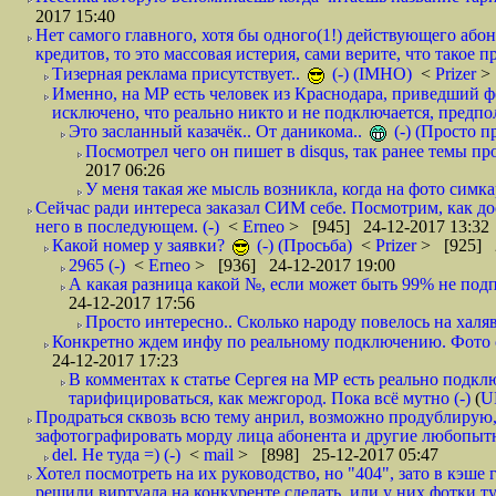
2017 15:40
Нет самого главного, хотя бы одного(1!) действующего абон
кредитов, то это массовая истерия, сами верите, что такое п
Тизерная реклама присутствует..
(-) (IMHO)
<
Prizer
>
Именно, на МР есть человек из Краснодара, приведший ф
исключено, что реально никто и не подключается, предпол
Это засланный казачёк.. От даникома..
(-) (Просто 
Посмотрел чего он пишет в disqus, так ранее темы пр
2017 06:26
У меня такая же мысль возникла, когда на фото симкар
Сейчас ради интереса заказал СИМ себе. Посмотрим, как д
него в последующем. (-)
<
Erneo
> [945] 24-12-2017 13:32
Какой номер у заявки?
(-) (Просьба)
<
Prizer
> [925] 2
2965 (-)
<
Erneo
> [936] 24-12-2017 19:00
А какая разница какой №, если может быть 99% не подп
24-12-2017 17:56
Просто интересно.. Сколько народу повелось на халяв
Конкретно ждем инфу по реальному подключению. Фото симо
24-12-2017 17:23
В комментах к статье Сергея на МР есть реально подкл
тарифицироваться, как межгород. Пока всё мутно (-)
(
U
Продраться сквозь всю тему анрил, возможно продублирую,
зафотографировать морду лица абонента и другие любопытн
del. Не туда =) (-)
<
mail
> [898] 25-12-2017 05:47
Хотел посмотреть на их руководство, но "404", зато в кэше
решили виртуала на конкуренте сделать, или у них фотки т