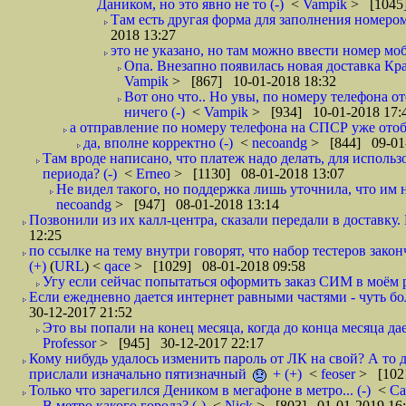
Даником, но это явно не то (-)
<
Vampik
> [1045]
Там есть другая форма для заполнения номером 
2018 13:27
это не указано, но там можно ввести номер моб
Опа. Внезапно появилась новая доставка Кра
Vampik
> [867] 10-01-2018 18:32
Вот оно что.. Но увы, по номеру телефона о
ничего (-)
<
Vampik
> [934] 10-01-2018 17:
а отправление по номеру телефона на СПСР уже отоб
да, вполне корректно (-)
<
necoandg
> [844] 09-01
Там вроде написано, что платеж надо делать, для использ
периода? (-)
<
Erneo
> [1130] 08-01-2018 13:07
Не видел такого, но поддержка лишь уточнила, что им 
necoandg
> [947] 08-01-2018 13:14
Позвонили из их калл-центра, сказали передали в доставку. И
12:25
по ссылке на тему внутри говорят, что набор тестеров зак
(+)
(
URL
) <
qace
> [1029] 08-01-2018 09:58
Угу если сейчас попытаться оформить заказ СИМ в моём р
Если ежедневно дается интернет равными частями - чуть боле
30-12-2017 21:52
Это вы попали на конец месяца, когда до конца месяца дае
Professor
> [945] 30-12-2017 22:17
Кому нибудь удалось изменить пароль от ЛК на свой? А то 
прислали изначально пятизначный
+ (+)
<
feoser
> [102
Только что зарегился Деником в мегафоне в метро... (-)
<
С
В метро какого города? (-)
<
Nick
> [803] 01-01-2019 16