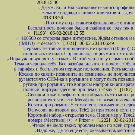
2018 15:36
Да уж. Если Вы возглавляете многопрофиль
желание подрядить новых клиентов и к други
2018 18:56
Поэтому и срастаются финансовые организа
Бесплатность полгода была в скайлинке году так в
> [1193] 06-02-2018 12:55
+100500 со стороны даже интереснее. Ждём отзывов и и
(IMHO)
<
decarch
> [1021] 06-02-2018 06:49
Первый, тестовый пополнение, не прошел (10 руб). Сд
пополнять не надо. Спрашиваю, а в роуминг ехать мо
Пора уж новую ветку создать. В этой черт ногу сломит сооб
Тема исчерпала себя. Все разобрались что и почём... О
в тарифах и бесплатном периоде пользования. Есть мелкие
Косяки по связи:- позвонить на семизнак,- не получится
ругаются что СИМ-ка в роуминге и могут быть повышен
ругань про роуминг, это вопросы настройки аппарата
полный. виртуал здесь не при чем (-)
<
say
> [1187] 
Сегодня тоже телефон стал отображать что мол в р
регистрируется в сети Мегафона со всеми вытекаю
Кстати про роуминг.У симки есть сим-меню с пере
Danycom, во втором как Tele2 (и при этом в сети не 
Короткий набор,- открытая тема. Например у Теле2
номера (Местные) (+)
<
Prizer
> [1222] 03-02-2018
Чтобы не было таких проблем надо по всей стране
Надо же, где-то ещё есть, оказывается, местны