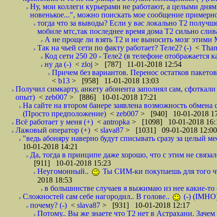
Ну, мои коллеги курьерами не работают, а целыми днями
новенькое...", можно поискать мое сообщение примерно 
тогда что за выводы? Если у вас локально Т2 получше
мобиле мтс,так последнее время дома Т2 сильно слива
А не проще ли взять Т2 и не выносить мозг этими
Так на чьей сети по факту работает? Теле2? (-)
<
Tha
Код сети 250 20 - Теле2 (в телефоне отображается
ну да (-)
<
zloj
> [787] 11-01-2018 12:54
Причем без вариантов. Перенос остатков пакетов
<
b13
> [958] 11-01-2018 13:03
Получил симкарту, анкету абонента заполнял сам, сфоткали 
опыт)
<
zeb007
> [886] 10-01-2018 17:21
На сайте на втором банере заявлена возможность обмена 
(Просто предположение)
<
zeb007
> [940] 10-01-2018 1
Всё работает у меня (+)
<
antropka
> [1098] 10-01-2018 16:
Лажовый оператор (+)
<
slava87
> [1031] 09-01-2018 12:00
"ведь абоняру наверно будут списывать сразу за целый мес
10-01-2018 14:21
Да, тогда в принципе даже хорошо, что с этим не связал
[911] 10-01-2018 15:23
Неугомонный..
Ты СИМ-ки покупаешь для того ч
2018 18:53
в большинстве случаев я выжимаю из нее какие-то со
Сложностей сам себе нагородил.. В голове..
(-) (IMHO
почему? (-)
<
slava87
> [931] 10-01-2018 12:17
Потому.. Вы же знаете что Т2 нет в Астрахани. Зачем