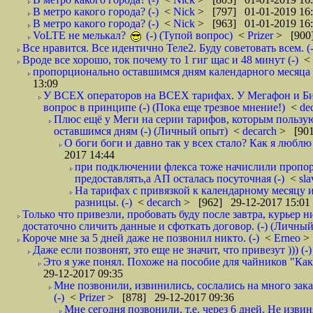
В метро какого города? (-)
<
Nick
> [797] 01-01-2019 16
В метро какого города? (-)
<
Nick
> [963] 01-01-2019 16
VoLTE не мелькал?
(-) (Тупой вопрос)
<
Prizer
> [900]
Все нравится. Все идентично Теле2. Буду советовать всем. (-
Вроде все хорошо, ток почему то 1 гиг щас и 48 минут (-)
<
пропорционально оставшимся дням календарного месяца в
13:09
У ВСЕХ операторов на ВСЕХ тарифах. У Мегафон и Би 
вопрос в принципе (-) (Пока еще трезвое мнение!)
<
de
Плюс ещё у Меги на серии тарифов, которым пользую
оставшимся дням (-) (Личный опыт)
<
decarch
> [901
О боги боги и давно так у всех стало? Как я люблю 
2017 14:44
при подключении флекса тоже начислили пропорц
предоставлять,а АП осталась посуточная (-)
<
sl
На тарифах с привязкой к календарному месяцу 
разницы. (-)
<
decarch
> [962] 29-12-2017 15:01
Только что привезли, пробовать буду после завтра, курьер н
достаточно сличить данные и сфоткать договор. (-) (Личный 
Короче мне за 5 дней даже не позвонил никто. (-)
<
Erneo
>
Даже если позвонят, это еще не значит, что привезут ))) (-)
Это я уже понял. Похоже на пособие для чайников "Как о
29-12-2017 09:35
Мне позвонили, извинились, сослались на много заказ
(-)
<
Prizer
> [878] 29-12-2017 09:36
Мне сегодня позвонили, т.е. через 6 дней. Не изв