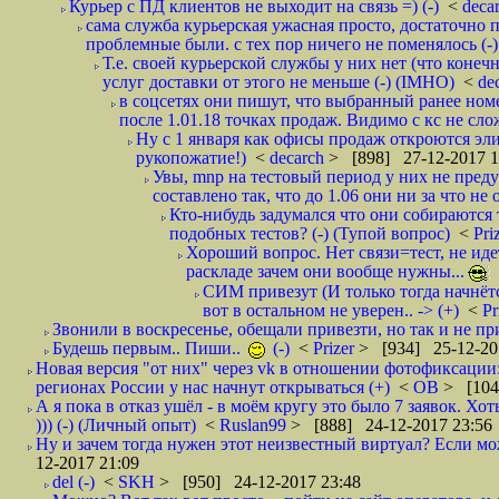
Курьер с ПД клиентов не выходит на связь =) (-)
<
deca
сама служба курьерская ужасная просто, достаточно п
проблемные были. с тех пор ничего не поменялось (-)
Т.е. своей курьерской службы у них нет (что коне
услуг доставки от этого не меньше (-) (IMHO)
<
de
в соцсетях они пишут, что выбранный ранее ном
после 1.01.18 точках продаж. Видимо с кс не сло
Ну с 1 января как офисы продаж откроются эли
рукопожатие!)
<
decarch
> [898] 27-12-2017 1
Увы, mnp на тестовый период у них не преду
составлено так, что до 1.06 они ни за что не 
Кто-нибудь задумался что они собираются
подобных тестов? (-) (Тупой вопрос)
<
Pri
Хороший вопрос. Нет связи=тест, не идет
раскладе зачем они вообще нужны...
СИМ привезут (И только тогда начнётся
вот в остальном не уверен.. -> (+)
<
Pr
Звонили в воскресенье, обещали привезти, но так и не при
Будешь первым.. Пиши..
(-)
<
Prizer
> [934] 25-12-20
Новая версия "от них" через vk в отношении фотофиксаци
регионах России у нас начнут открываться (+)
<
ОВ
> [104
А я пока в отказ ушёл - в моём кругу это было 7 заявок. Х
))) (-) (Личный опыт)
<
Ruslan99
> [888] 24-12-2017 23:56
Ну и зачем тогда нужен этот неизвестный виртуал? Если м
12-2017 21:09
del (-)
<
SKH
> [950] 24-12-2017 23:48