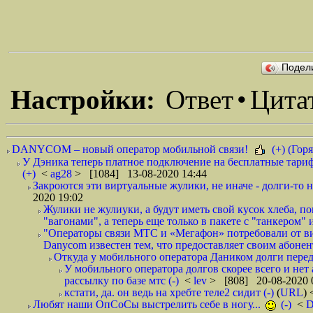
Подел
Настройки:
Ответ
•
Цита
DANYCOM – новый оператор мобильной связи!
(+) (Горя
У Дэника теперь платное подключение на бесплатные тариф
(+)
<
ag28
> [1084] 13-08-2020 14:44
Закроются эти виртуальные жулики, не иначе - долги-то не
2020 19:02
Жулики не жулиуки, а будут иметь свой кусок хлеба, 
"вагонами", а теперь еще только в пакете с "танкером" и
"Операторы связи МТС и «Мегафон» потребовали от вир
Danycom известен тем, что предоставляет своим абонент
Откуда у мобильного оператора Даником долги перед
У мобильного оператора долгов скорее всего и нет
рассылку по базе мтс (-)
<
lev
> [808] 20-08-2020 
кстати, да. он ведь на хребте теле2 сидит (-)
(
URL
)
Любят наши ОпСоСы выстрелить себе в ногу...
(-)
<