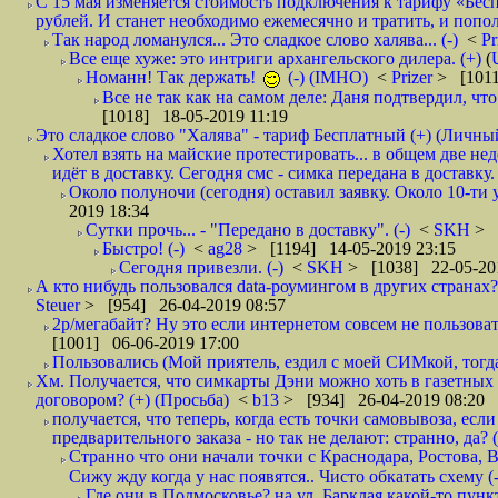
С 15 мая изменяется стоимость подключения к тарифу «Бесп
рублей. И станет необходимо ежемесячно и тратить, и попол
Так народ ломанулся... Это сладкое слово халява... (-)
<
Pr
Все еще хуже: это интриги архангельского дилера. (+)
(
Номанн! Так держать!
(-) (IMHO)
<
Prizer
> [1011
Все не так как на самом деле: Даня подтвердил, чт
[1018] 18-05-2019 11:19
Это сладкое слово "Халява" - тариф Бесплатный (+) (Личны
Хотел взять на майские протестировать... в общем две не
идёт в доставку. Сегодня смс - симка передана в доставку.
Около полуночи (сегодня) оставил заявку. Около 10-ти у
2019 18:34
Сутки прочь... - "Передано в доставку". (-)
<
SKH
> 
Быстро! (-)
<
ag28
> [1194] 14-05-2019 23:15
Сегодня привезли. (-)
<
SKH
> [1038] 22-05-20
А кто нибудь пользовался data-роумингом в других странах?
Steuer
> [954] 26-04-2019 08:57
2р/мегабайт? Ну это если интернетом совсем не пользовать
[1001] 06-06-2019 17:00
Пользовались (Мой приятель, ездил с моей СИМкой, тогд
Хм. Получается, что симкарты Дэни можно хоть в газетных к
договором? (+) (Просьба)
<
b13
> [934] 26-04-2019 08:20
получается, что теперь, когда есть точки самовывоза, есл
предварительного заказа - но так не делают: странно, да? (
Странно что они начали точки с Краснодара, Ростова,
Сижу жду когда у нас появятся.. Чисто обкатать схему (-
Где они в Подмосковье? на ул. Барклая какой-то пункт