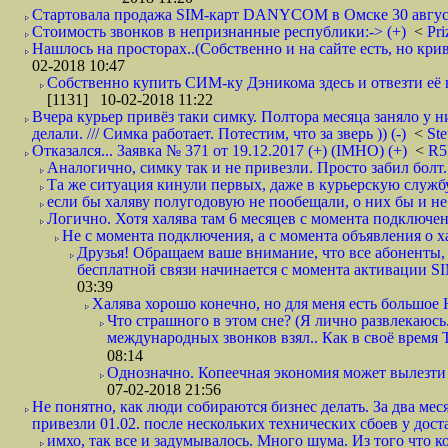
Стартовала продажа SIM-карт DANYCOM в Омске 30 августа 
Стоимость звонков в непризнанные республики:-> (+)
<
Pri
Нашлось на просторах..(Собственно и на сайте есть, но криво. А наро
02-2018 10:47
Собственно купить СИМ-ку Дэникома здесь и отвезти её в
[1131] 10-02-2018 11:22
Вчера курьер привёз таки симку. Полтора месяца заняло у н
делали. /// Симка работает. Потестим, что за зверь )) (-)
<
St
Отказался... Заявка № 371 от 19.12.2017 (+) (IMHO) (+)
<
R
Аналогично, симку так и не привезли. Просто забил болт. 
Та же ситуация кинули первых, даже в курьерскую службу
если бы халяву полугодовую не пообещали, о них бы и не
Логично. Хотя халява там 6 месяцев с момента подключени
Не с момента подключения, а с момента объявления о хал
Друзья! Обращаем ваше внимание, что все абоненты, 
бесплатной связи начинается с момента активации 
03:39
Халява хорошо конечно, но для меня есть большое 
Что страшного в этом сне? (Я лично развлекаюсь.
международных звонков взял.. Как в своё время
08:14
Однозначно. Копеечная экономия может вылезти
07-02-2018 21:56
Не понятно, как люди собираются бизнес делать. За два мес
привезли 01.02. после нескольких технических сбоев у дост
имхо, так все и задумывалось. Много шума. Из того что к