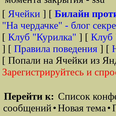
[
Ячейки
] [
Билайн прот
"На чердачке" - блог секр
[
Клуб "Курилка"
] [
Клуб 
] [
Правила поведения
] [
[ Попали на Ячейки из Ян
Зарегистрируйтесь и спро
Перейти к:
Список конф
сообщений
•
Новая тема
•