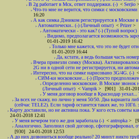
В 2g работает в Мск, ответ поддержки. (-)
<
Serjio
Что-то мне не верится, что симки с московскими 
16:20
А как симка Дэником регистрируется в Москве в 
Автоматически.. (-) (Личный опыт)
<
Prizer
> 
Автоматически - это как? (-) (Тупой вопрос)
Видимо, предполагается возможность зароу
01-01-2019 16:42
Только мне кажется, что это не будет о
01-01-2019 16:44
Да, кстати, а ведь большая часть номер
Вчера привезли симку (Москва). Активировалось п
2G ни в одной сети не регистрируется, ни автом
Интересно, что на симке нарисовано 3G/4G. (-)
СИМ-ки московские... (-) (Просто предположе
Определенно московские. В Москве звонок н
(Личный опыт)
<
Vampik
> [901] 31-01-201
У меня договор вообще в Краснодар уехал...
За всех не скажу, но лично у меня 50/50. Два варианта л
(сейчас TELE2). Если тариф останется таких же, то 10Гб. 
Карту доставили, но не активна пока. У кого есть советы к
24-01-2018 12:41
У меня вечером того же дня заработала (-)
<
antropka
> [9
Аналогично. Заполнил свой договор, сфотографировал, 
[930] 24-01-2018 12:53
А до них дозвониться вообще реально? 20 минут никто трубк