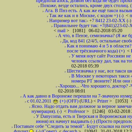
предполагалось, дозвон без кода не будет проход
Похоже, везде остались, кроме двух столиц. 
Ага. В Пнз есть. А как же ещё такси вызыв
Так же как и в Москве, с кодом =) (-)
<
m
Например вот так:- +7 8412 23-02-ХХ (-
Правильнее будет так: +7(841)223-02-Х
<
mail
> [1081] 06-02-2018 05:20
А что, в Пензе, семизначка? (Я же бр
Да, код 841 (2/4/5, остальные сво
Как я понимаю 4 и 5 в области?
после трёхзначного кода) (+)
<
У меня ноут сайт Россвязи не
человек ссылку дал, так на то
02-2018 05:39
Шестизначка у нас, все такси ш
В Москве у некоторых такси 
номера РТ звоните? Или они в
-Хорошо... -Что хорошего, доктор? -
02-2018 08:01
А как давно в Воронеже перешли на 7-значную нумер
с 01.02.2011
(+) (OFF)
(
URL
) <
Prizer
> [1053] 0
Ясно. Надо отдать вам должное за верное замечан
нумерация). (-)
<
Professor
> [1246] 03-02-2018 
У Danycoma, есть и Тверская и Воронежская ну
июня) их начнут выдавать (-) (Просто предпол
Поставьте себе "Следить за темой". Будут ссылки на почт
флудит
(-) (Совет)
<
decarch
> [1094] 31-01-2018 12:2