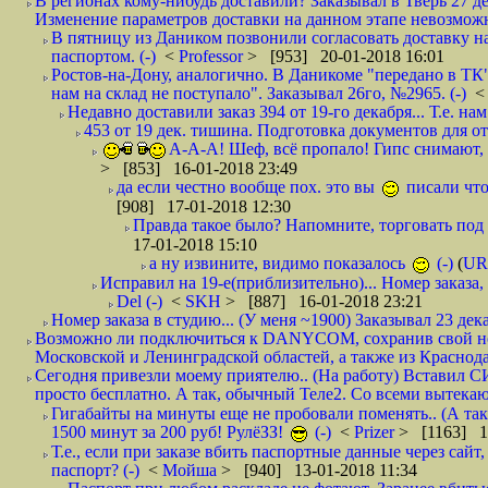
В регионах кому-нибудь доставили? Заказывал в Тверь 27 де
Изменение параметров доставки на данном этапе невозможн
В пятницу из Даником позвонили согласовать доставку н
паспортом. (-)
<
Professor
> [953] 20-01-2018 16:01
Ростов-на-Дону, аналогично. В Даникоме "передано в ТК"
нам на склад не поступало". Заказывал 26го, №2965. (-)
Недавно доставили заказ 394 от 19-го декабря... Т.е. нам
453 от 19 дек. тишина. Подготовка документов для от
А-А-А! Шеф, всё пропало! Гипс снимают, к
> [853] 16-01-2018 23:49
да если честно вообще пох. это вы
писали что
[908] 17-01-2018 12:30
Правда такое было? Напомните, торговать под
17-01-2018 15:10
а ну извините, видимо показалось
(-)
(
UR
Исправил на 19-е(приблизительно)... Номер заказа, 
Del (-)
<
SKH
> [887] 16-01-2018 23:21
Номер заказа в студию... (У меня ~1900) Заказывал 23 дека
Возможно ли подключиться к DANYCOM, сохранив свой номе
Московской и Ленинградской областей, а также из Краснода
Сегодня привезли моему приятелю.. (На работу) Вставил СИ
просто бесплатно. А так, обычный Теле2. Со всеми вытек
Гигабайты на минуты еще не пробовали поменять.. (А та
1500 минут за 200 руб! РулёЗЗ!
(-)
<
Prizer
> [1163] 1
Т.е., если при заказе вбить паспортные данные через сай
паспорт? (-)
<
Мойша
> [940] 13-01-2018 11:34