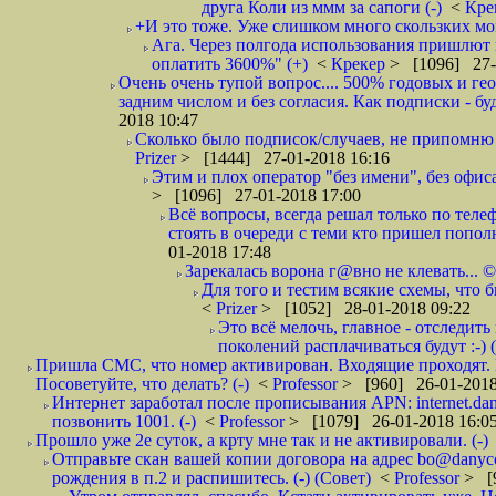
друга Коли из ммм за сапоги (-)
<
Кре
+И это тоже. Уже слишком много скользких мо
Ага. Через полгода использования пришлют п
оплатить 3600%" (+)
<
Крекер
> [1096] 27-
Очень очень тупой вопрос.... 500% годовых и ге
задним числом и без согласия. Как подписки - бу
2018 10:47
Сколько было подписок/случаев, не припомню 
Prizer
> [1444] 27-01-2018 16:16
Этим и плох оператор "без имени", без офиса
> [1096] 27-01-2018 17:00
Всё вопросы, всегда решал только по телеф
стоять в очереди с теми кто пришел попол
01-2018 17:48
Зарекалась ворона г@вно не клевать... ©
Для того и тестим всякие схемы, что б
<
Prizer
> [1052] 28-01-2018 09:22
Это всё мелочь, главное - отследит
поколений расплачиваться будут :-) (
Пришла СМС, что номер активирован. Входящие проходят. И
Посоветуйте, что делать? (-)
<
Professor
> [960] 26-01-2018
Интернет заработал после прописывания APN: internet.da
позвонить 1001. (-)
<
Professor
> [1079] 26-01-2018 16:0
Прошло уже 2е суток, а крту мне так и не активировали. (-)
Отправьте скан вашей копии договора на адрес bo@danyc
рождения в п.2 и распишитесь. (-) (Совет)
<
Professor
> [