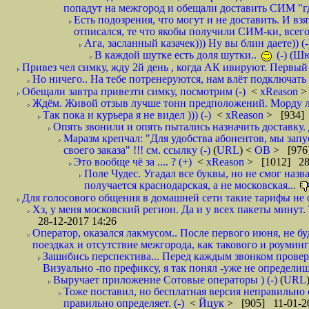
попадут на межгород и обещали доставить СИМ "где
Есть подозрения, что могут и не доставить. И взят
отписался, те что якобы получили СИМ-ки, всего 
Ага, засланный казачек))) Ну вы блин даете)) (-
В каждой шутке есть доля шутки..
(-) (Ш
Привез чел симку, жду 2й день , когда АК ивируют. Первый р
Но ничего.. На тебе потренеруются, нам влёт подключать б
Обещали завтра привезти симку, посмотрим (-)
<
xReason
>
Ждём. Живой отзыв лучше тонн предположений. Морду ли
Так пока и курьера я не видел ))) (-)
<
xReason
> [934] 
Опять звонили и опять пытались назначить доставку. 
Маразм крепчал: "Для удобства абонентов, мы запу
своего заказа" !!! см. ссылку (-)
(
URL
) <
ОВ
> [976
Это вообще чё за .... ? (+)
<
xReason
> [1012] 28
Поле Чудес. Угадал все буквы, но не смог наз
получается краснодарская, а не московская...
Для голосового общения в домашней сети такие тарифы не о
Хз, у меня московский регион. Да и у всех пакеты минут. 
28-12-2017 14:26
Оператор, оказался лакмусом.. После первого июня, не бу
поездках и отсутствие межгорода, как такового и роуминга.
Зашибись перспектива... Перед каждым звонком проверят
Визуально -по префиксу, я так понял -уже не определи
Выручает приложение Сотовые операторы ) (-)
(
URL
Тоже поставил, но бесплатная версия неправильно
правильно определяет. (-)
<
Йцук
> [905] 11-01-2