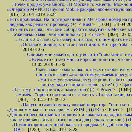
Точек продаж уже много... В Москве то же есть.. Можно на
Оператор MVNO Danycom Mobile раскрыл абонентскую базу.
[915] 25-04-2019 16:24
Есть проблемка. На портированный с Мегафона номер на при
неделя, как решают проблему (+)
<
Rust
> [1004] 24-04-20
Кто-нить слышал, что они собираются замутить в Москве в к
Уже начало мая - чем кончилось? (-)
<
qace
> [860] 07-05
Если в 2-х словах, то заверили в том, что помирать не с
Осталось понять, кто стоит за спиной. Вот про Yota "
2019 01:06
Одному мне кажется, что у кого-то "показания" не с
Всем, кто читает много вбросов, понятно, что люб
13-05-2019 01:06
Смысл моего моста был в том, что любителям х
постить всякое г...но на этом уважаемом ресурсе.
На этом уважаемом ресурсе резвятся без огр
чистку надо начинать с малого, не? (-)
<
qac
Т.е. замут обозначился, а намека нет? (-)
<
Prizer
> [1049]
Намёк - "просто поговорить за жисть". Только такие ра
[961] 18-04-2019 09:12
Danycom самый пунктуальный оператор:- "остатки па
Дэником может стать первым с еSIM (-)
(
URL
) <
Prizer
> [11
Дэник тп бесплатный кто пользует и каковы подводные кам
как резервная связь от этого опсоса для редких звонков (-) (
Помониторил инет,по общался с народом. От добра добра 
ОВ
> [1289] 18-04-2019 18:28