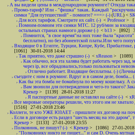
А вы видели цены в международном роуминге? Откуда такая
Промо-тариф? Или - "фишка" такая.. Каждый "раскручивае
симки "Для путешествий" - помните? ===> (-)
(
URL
) <
S
Для всех тарифов. Смотрите их сайт. (-)
<
Professor
> [
Помним-помним эти симки МТС. 12 руб/мин за входящие и
остальных странах намного дороже (-)
<
b13
> [892] 3
Помнится, "в свое время"на них тоже была "красота
бесплатно), но без абонентской платы.Или чего попут
Входящие 0 в Египте, Турции, Кипре, Кубе, Прибалтике, р
[1061] 30-01-2018 14:44
Так приятно, что даже страшно (-)
<
xReason
> [1089] 
Как обычно, вся эта халява будет работать через зад
через ip, все обрадовались,только пользоваться нево
Отлично работает. Входящие бесплатны. (-) (Личн
съездите с ним в роуминг. Вдруг и в самом деле, бомба... (
Как бы эта бомба не бомабнула по моему кошельку. А си
Вам звонили для потверждения и чего-то такого? Зака
Крекер
> [1139] 28-01-2018 11:27
Я паспортные данные не оставлял на сайте (-)
<
xR
Все мировые операторы решили, что этого им не хватало 
[1516] 27-01-2018 23:46
Коллеги, те кто УЖЕ ЮЗАЕТ - пришлите их договор на почту
Если в договоре есть раздел "шесть месяц на это даром", т
Крекер
> [1133] 27-01-2018 23:55
Полковник, не пишут? (-)
<
Крекер
> [1086] 27-01-2018
"Полковнику никто не пишет..." и сам D. Очень мутная