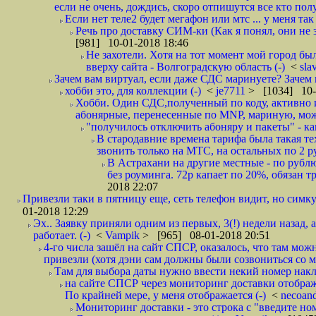
если не очень, дождись, скоро отпишутся все кто полу
Если нет теле2 будет мегафон или мтс ... у меня так 
Речь про доставку СИМ-ки (Как я понял, они не з
[981] 10-01-2018 18:46
Не захотели. Хотя на тот момент мой город бы
вверху сайта - Волгоградскую область (-)
<
sla
Зачем вам виртуал, если даже СДС маринуете? Зачем 
хобби это, для коллекции (-)
<
je7711
> [1034] 10-
Хобби. Один СДС,полученный по коду, активно и
абонярные, перенесенные по MNP, мариную, може
"получилось отключить абоняру и пакеты" - как
В стародавние времена тарифа была такая те
звонить только на МТС, на остальных по 2 руб
В Астрахани на другие местные - по рубл
без роуминга. 72р капает по 20%, обязан т
2018 22:07
Привезли таки в пятницу еще, сеть телефон видит, но симку
01-2018 12:29
Эх.. Заявку приняли одним из первых, 3(!) недели назад, 
работает. (-)
<
Vampik
> [965] 08-01-2018 20:51
4-го числа зашёл на сайт СПСР, оказалось, что там мож
привезли (хотя дэни сам должны были созвониться со мн
Там для выбора даты нужно ввести некий номер накла
на сайте СПСР через мониторинг доставки отображ
По крайней мере, у меня отображается (-)
<
necoan
Мониторинг доставки - это строка с "введите но