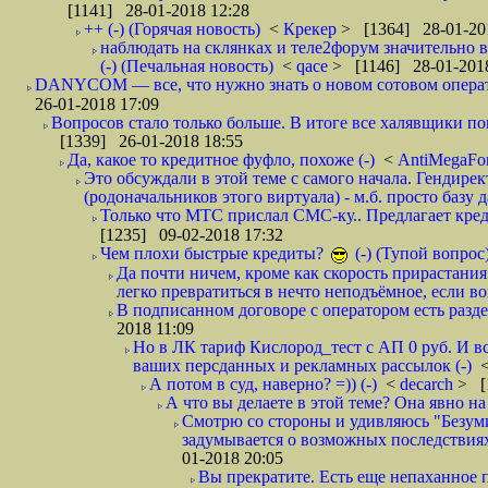
[1141] 28-01-2018 12:28
++ (-) (Горячая новость)
<
Крекер
> [1364] 28-01-20
наблюдать на склянках и теле2форум значительно в
(-) (Печальная новость)
<
qace
> [1146] 28-01-2018
DANYCOM — все, что нужно знать о новом сотовом опера
26-01-2018 17:09
Вопросов стало только больше. В итоге все халявщики по
[1339] 26-01-2018 18:55
Да, какое то кредитное фуфло, похоже (-)
<
AntiMegaF
Это обсуждали в этой теме с самого начала. Гендире
(родоначальников этого виртуала) - м.б. просто базу 
Только что МТС прислал СМС-ку.. Предлагает кре
[1235] 09-02-2018 17:32
Чем плохи быстрые кредиты?
(-) (Тупой вопрос
Да почти ничем, кроме как скорость прирастани
легко превратиться в нечто неподъёмное, если вов
В подписанном договоре с оператором есть разде
2018 11:09
Но в ЛК тариф Кислород_тест с АП 0 руб. И вс
ваших персданных и рекламных рассылок (-)
А потом в суд, наверно? =)) (-)
<
decarch
> [
А что вы делаете в этой теме? Она явно на д
Смотрю со стороны и удивляюсь "Безумию
задумывается о возможных последствия
01-2018 20:05
Вы прекратите. Есть еще непаханное 