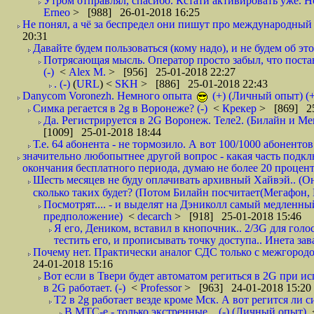
Утром отправлял, спасибо. Кстати активировать уже. Но 
Erneo
> [988] 26-01-2018 16:25
Не понял, а чё за беспредел они пишут про международный 
20:31
Давайте будем пользоваться (кому надо), и не будем об этом
Потрясающая мысль. Оператор просто забыл, что постави
(-)
<
Alex M.
> [956] 25-01-2018 22:27
. (-)
(
URL
) <
SKH
> [886] 25-01-2018 22:43
Danycom Voronezh. Немного опыта
(+) (Личный опыт) (+
Симка регается в 2g в Воронеже? (-)
<
Крекер
> [869] 25
Да. Регистрируется в 2G Воронеж. Теле2. (Билайн и Мег
[1009] 25-01-2018 18:44
Т.е. 64 абонента - не тормозило. А вот 100/1000 абонентов
значительно любопытнее другой вопрос - какая часть подк
окончания бесплатного периода, думаю не более 20 проценто
Шесть месяцев не буду оплачивать архивный Хайвэй.. (Он 
сколько таких будет? (Потом Билайн посчитает(Мегафон, 
Посмотрят.... - и выделят на Дэниколл самый медленный
предположение)
<
decarch
> [918] 25-01-2018 15:46
Я его, Деником, вставил в кнопочник.. 2/3G для голо
тестить его, и прописывать точку доступа.. Инета зава
Почему нет. Практически аналог СДС только с межгородом.
24-01-2018 15:16
Вот если в Твери будет автоматом региться в 2G при ис
в 2G работает. (-)
<
Professor
> [963] 24-01-2018 15:20
T2 в 2g работает везде кроме Мск. А вот регится ли с
В МТС-е,- только экстренные... (-) (Личный опыт)