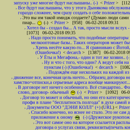
запуску уже многие будут наслышаны.. (-)
<
Prizer
> [112
Все будут наслышаны, что у этого Дынякома обслужива
гораздо сложнее, чем сразу создать о себе положительн
Это вы им такой имидж создаете? (Думаю люди сами оп
пиар...
(-)
<
Prizer
> [958] 06-02-2018 09:31
Хотел бы - создал бы... А так, просто мысли вслух 
[1073] 06-02-2018 09:35
Надо просто понимать, что подобные операторы 
мелкооптовые базы.. Таких операторов может быт
Хрень несёте какую-то... Я сравниваю с Йотой
(Ошибочка!)
<
decarch
> [1387] 06-02-2018 0
У Ёты и Мегафона,- один и тот же хозяин.. (-
Ну и что с того, что один? А ведут себя 
пунктам (-) (Ошибочка!)
<
decarch
> [1082
Подождём еще нескольких на каждой из 
движение все, конечная цель ничто... Образец договора н
хамство=отписки,а серьезные адреса вообще манкируют...
В договоре нет ничего особенного. Всё стандартно.. Фот
слово, договор- обычный
(-)
<
Prizer
> [1092] 06-0
Договор то может и обычный, но они его категоричес
профи в плане "бесплатность полгода" в духе самой 
Документы ООО "ДЭНИ КОЛЛ" (+)
(
URL
) <
Prize
Спасибо конечно, но яснее не стало. Это не сам
приложение к оному
(-) (Дружеское рукопож
Это вот самое оно на которое ссылается распл
договора о услугах связи, реквизиты(печать ко