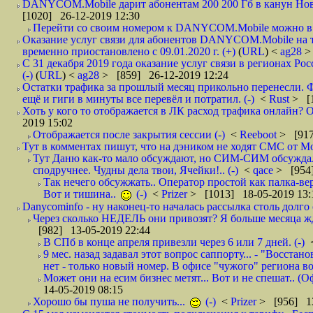
DANYCOM.Mobile дарит абонентам 200 200 Гб в канун Нового
[1020] 26-12-2019 12:30
Перейти со своим номером к DANYCOM.Mobile можно в 5
Оказание услуг связи для абонентов DANYCOM.Mobile на 
временно приостановлено с 09.01.2020 г. (+)
(
URL
) <
ag28
>
С 31 декабря 2019 года оказание услуг связи в регионах Рос
(-)
(
URL
) <
ag28
> [859] 26-12-2019 12:24
Остатки трафика за прошлый месяц прикольно перенесли. Ф
ещё и гиги в минуты все перевёл и потратил. (-)
<
Rust
> [
Хоть у кого то отображается в ЛК расход трафика онлайн? О
2019 15:02
Отображается после закрытия сессии (-)
<
Reeboot
> [917
Тут в комментах пишут, что на дэником не ходят СМС от Мо
Тут Даню как-то мало обсуждают, но СИМ-СИМ обсуждали 
сподручнее. Чудны дела твои, Ячейки!.. (-)
<
qace
> [954]
Так нечего обсужжать.. Оператор простой как палка-верё
Вот и тишина..
(-)
<
Prizer
> [1013] 18-05-2019 13:
Danycominfo - ну наконец-то началась рассылка столь дол
Через сколько НЕДЕЛЬ они привозят? Я больше месяца жду,
[982] 13-05-2019 22:44
В СПб в конце апреля привезли через 6 или 7 дней. (-)
9 мес. назад задавал этот вопрос саппорту... - "Восст
нет - только новый номер. В офисе "чужого" региона во
Может они на есим бизнес метят... Вот и не спешат.. (О
14-05-2019 08:15
Хорошо бы пуша не получить...
(-)
<
Prizer
> [956] 13