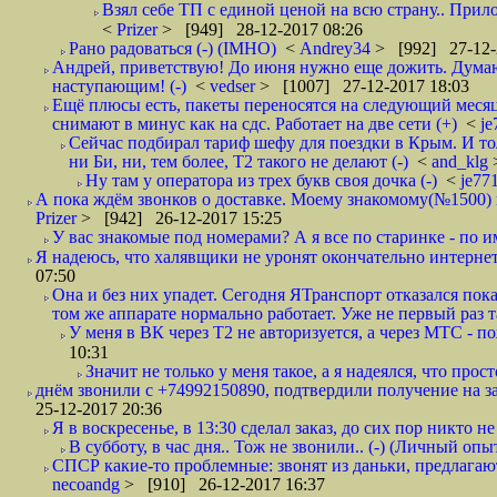
Взял себе ТП с единой ценой на всю страну.. При
<
Prizer
> [949] 28-12-2017 08:26
Рано радоваться (-) (IMHO)
<
Andrey34
> [992] 27-12-
Андрей, приветствую! До июня нужно еще дожить. Думаю 
наступающим! (-)
<
vedser
> [1007] 27-12-2017 18:03
Ещё плюсы есть, пакеты переносятся на следующий месяц 
снимают в минус как на сдс. Работает на две сети (+)
<
j
Сейчас подбирал тариф шефу для поездки в Крым. И то
ни Би, ни, тем более, Т2 такого не делают (-)
<
and_klg
Ну там у оператора из трех букв своя дочка (-)
<
je77
А пока ждём звонков о доставке. Моему знакомому(№1500) поз
Prizer
> [942] 26-12-2017 15:25
У вас знакомые под номерами? А я все по старинке - по 
Я надеюсь, что халявщики не уронят окончательно интернет 
07:50
Она и без них упадет. Сегодня ЯТранспорт отказался пока
том же аппарате нормально работает. Уже не первый раз т
У меня в ВК через Т2 не авторизуется, а через МТС - 
10:31
Значит не только у меня такое, а я надеялся, что просто
днём звонили с +74992150890, подтвердили получение на зав
25-12-2017 20:36
Я в воскресенье, в 13:30 сделал заказ, до сих пор никто н
В субботу, в час дня.. Тож не звонили.. (-) (Личный опы
СПСР какие-то проблемные: звонят из даньки, предлагают 
necoandg
> [910] 26-12-2017 16:37