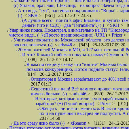
Можно? Вот так вот просто, - пойти на сайт оператора, и л
(с) Уильям, брат наш, Шекспир; - на вопрос "Зачем тогда 
А то ведь, "тут", частенько покрикивают: "Воры! - тариф-
(-)
<
SKH
> [961] 24-12-2017 23:35
(А лучше всего - пойти в офис Билайна, и купить там 
деньги (что и СДС) - два "Гигабайта".) (-)
<
SKH
> [
Удар ниже пояса. Посмотрел, внимательно на ТП "Кислород"
чистом виде.. (+) (Просто предположение)
(
URL
) <
Prizer
> 
Учитывая покрытие по Московской области, это далеко н
воспользоваться. (-)
<
arbat46
> [843] 25-12-2017 09:20
20 млн. жителей Москвы и МО, и 127 млн. остальной Рос
И что? Каждый побежал покупать симку? Смешно. А вт
[1008] 26-12-2017 14:17
Я вам по секрету скажу что "взятие" Москвы было 
повысив конкуренцию. Потом поднять статус Теле2 
[914] 26-12-2017 14:27
Операторы в Москве зарабатывают до 40% всей пр
2017 01:13
Секретный вы наш! Всё намного проще: мотиваци
ничего больше. (-)
<
arbat46
> [889] 26-12-2017 
Некоторые, которые хотели, тупо зарабатывать 
заработал? (+) (Тупой вопрос)
<
Prizer
> [915]
Обещать - не значит жениться. В части кропо
их и на пушечный выстрел не подпустят. А п
2017 14:58
Да это сразу ясно было (-)
<
xReason
> [1131] 24-12-2017
Песенка которую вспоминаешь когда читаешь название тар