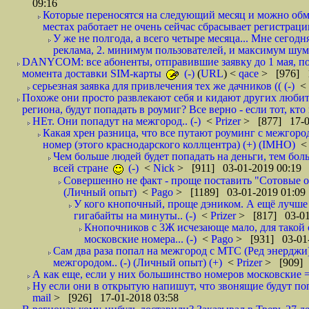
09:16
Которые переносятся на следующий месяц и можно обмен
местах работает не очень сейчас сбрасывает регистрацию
У же не полгода, а всего четыре месяца... Мне сегод
реклама, 2. минимум пользователей, и максимум шума.
DANYCOM: все абоненты, отправившие заявку до 1 мая, пол
момента доставки SIM-карты
(-)
(
URL
) <
qace
> [976] 1
серьезная заявка для привлечения тех же дачников (( (-)
<
Похоже они просто развлекают себя и кидают других любител
региона, будут попадать в роумиг? Все верно - если тот, кто вам звони 
НЕт. Они попадут на межгород.. (-)
<
Prizer
> [877] 17-0
Какая хрен разница, что все путают роуминг с межгор
номер (этого краснодарского коллцентра) (+) (IMHO)
Чем больше людей будет попадать на деньги, тем бо
всей стране
(-)
<
Nick
> [911] 03-01-2019 00:19
Совершенно не факт - проще поставить "Сотовые опе
(Личный опыт)
<
Pago
> [1189] 03-01-2019 01:09
У кого кнопочный, проще дэником. А ещё лучше 
гигабайты на минуты.. (-)
<
Prizer
> [817] 03-01
Кнопочников с 3Ж исчезающе мало, для такой 
московские номера... (-)
<
Pago
> [931] 03-01-
Сам два раза попал на межгород с МТС (Ред энерджи) 
межгородом.. (-) (Личный опыт) (+)
<
Prizer
> [909] 
А как еще, если у них большинство номеров московские =
Ну если они в открытую напишут, что звонящие будут поп
mail
> [926] 17-01-2018 03:58