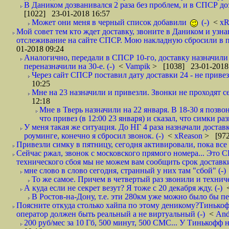
В Даником дозванивался 2 раза без проблем, и в СПСР дозв
[1022] 23-01-2018 16:57
Может они меня в черный список добавили
(-)
<
xR
Мой совет тем кто ждет доставку, звоните в Даником и узн
отслеживание на сайте СПСР. Мою накладную сбросили в п
01-2018 09:24
Аналогично, передали в СПСР 10-го, доставку назначили н
переназначили на 30-е. (-)
<
Vampik
> [1038] 23-01-2018
Через сайт СПСР поставил дату доставки 24 - не привезл
10:25
Мне на 23 назначили и привезли. Звонки не проходят 
12:18
Мне в Тверь назначили на 22 января. В 18-30 я позво
что привез (в 12:00 23 января) и сказал, что симки раз
У меня такая же ситуация. До НГ 4 раза назначали доставк
роуминге, конечно я сбросил звонок. (-)
<
xReason
> [972
Привезли симку в пятницу, сегодня активировали, пока все 
Сейчас ржал, звонок с московского прямого номера... Это С
технического сбоя мы не можем вам сообщить срок доставки
мне слово в слово сегодня, странный у них там "сбой" (-)
То же самое. Причем в четвертый раз звонили и техниче
А куда если не секрет везут? Я тоже с 20 декабря жду. (-)
В Ростов-на-Дону, т.е. эти 280км уже можно было бы пеш
Поясните откуда столько хайпа по этому деникому?Тинькоф
оператор должен быть реальный а не виртуальный (-)
<
And
200 руб/мес за 10 Гб, 500 минут, 500 СМС... У Тинькофф не