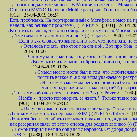
Точек продаж уже много... В Москве то же есть.. Можно на
Оператор MVNO Danycom Mobile раскрыл абонентскую базу.
[912] 25-04-2019 16:24
Есть проблемка. На портированный с Мегафона номер на при
неделя, как решают проблему (+)
<
Rust
> [1001] 24-04-20
Кто-нить слышал, что они собираются замутить в Москве в к
Уже начало мая - чем кончилось? (-)
<
qace
> [860] 07-05
Если в 2-х словах, то заверили в том, что помирать не с
Осталось понять, кто стоит за спиной. Вот про Yota "
2019 01:06
Одному мне кажется, что у кого-то "показания" не с
Всем, кто читает много вбросов, понятно, что люб
13-05-2019 01:06
Смысл моего моста был в том, что любителям х
постить всякое г...но на этом уважаемом ресурсе.
На этом уважаемом ресурсе резвятся без огр
чистку надо начинать с малого, не? (-)
<
qac
Т.е. замут обозначился, а намека нет? (-)
<
Prizer
> [1048]
Намёк - "просто поговорить за жисть". Только такие ра
[961] 18-04-2019 09:12
Danycom самый пунктуальный оператор:- "остатки па
Дэником может стать первым с еSIM (-)
(
URL
) <
Prizer
> [11
Дэник тп бесплатный кто пользует и каковы подводные кам
как резервная связь от этого опсоса для редких звонков (-) (
Помониторил инет,по общался с народом. От добра добра 
ОВ
> [1288] 18-04-2019 18:28