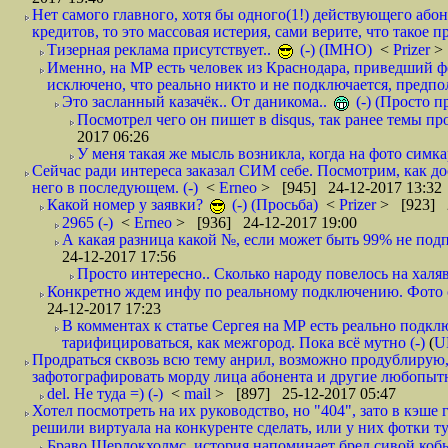
Нет самого главного, хотя бы одного(1!) действующего абон
кредитов, то это массовая истерия, сами верите, что такое п
Тизерная реклама присутствует..
(-) (IMHO)
<
Prizer
>
Именно, на МР есть человек из Краснодара, приведший ф
исключено, что реально никто и не подключается, предпол
Это засланный казачёк.. От даникома..
(-) (Просто 
Посмотрел чего он пишет в disqus, так ранее темы пр
2017 06:26
У меня такая же мысль возникла, когда на фото симкар
Сейчас ради интереса заказал СИМ себе. Посмотрим, как д
него в последующем. (-)
<
Erneo
> [945] 24-12-2017 13:32
Какой номер у заявки?
(-) (Просьба)
<
Prizer
> [923] 2
2965 (-)
<
Erneo
> [936] 24-12-2017 19:00
А какая разница какой №, если может быть 99% не подп
24-12-2017 17:56
Просто интересно.. Сколько народу повелось на халяв
Конкретно ждем инфу по реальному подключению. Фото симо
24-12-2017 17:23
В комментах к статье Сергея на МР есть реально подкл
тарифицироваться, как межгород. Пока всё мутно (-)
(
U
Продраться сквозь всю тему анрил, возможно продублирую,
зафотографировать морду лица абонента и другие любопытн
del. Не туда =) (-)
<
mail
> [897] 25-12-2017 05:47
Хотел посмотреть на их руководство, но "404", зато в кэше
решили виртуала на конкуренте сделать, или у них фотки т
Браво Шерлокхолмс, история напоминает бред сивой кобы