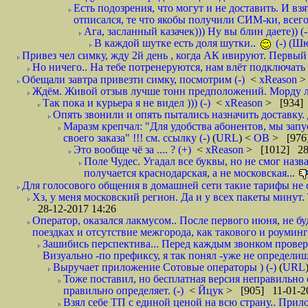
Есть подозрения, что могут и не доставить. И взят
отписался, те что якобы получили СИМ-ки, всего 
Ага, засланный казачек))) Ну вы блин даете)) (-
В каждой шутке есть доля шутки..
(-) (Ш
Привез чел симку, жду 2й день , когда АК ивируют. Первый р
Но ничего.. На тебе потренеруются, нам влёт подключать б
Обещали завтра привезти симку, посмотрим (-)
<
xReason
>
Ждём. Живой отзыв лучше тонн предположений. Морду ли
Так пока и курьера я не видел ))) (-)
<
xReason
> [934] 
Опять звонили и опять пытались назначить доставку. 
Маразм крепчал: "Для удобства абонентов, мы запу
своего заказа" !!! см. ссылку (-)
(
URL
) <
ОВ
> [976
Это вообще чё за .... ? (+)
<
xReason
> [1012] 28
Поле Чудес. Угадал все буквы, но не смог наз
получается краснодарская, а не московская...
Для голосового общения в домашней сети такие тарифы не о
Хз, у меня московский регион. Да и у всех пакеты минут. 
28-12-2017 14:26
Оператор, оказался лакмусом.. После первого июня, не бу
поездках и отсутствие межгорода, как такового и роуминга.
Зашибись перспектива... Перед каждым звонком проверят
Визуально -по префиксу, я так понял -уже не определи
Выручает приложение Сотовые операторы ) (-)
(
URL
Тоже поставил, но бесплатная версия неправильно
правильно определяет. (-)
<
Йцук
> [905] 11-01-2
Взял себе ТП с единой ценой на всю страну.. При