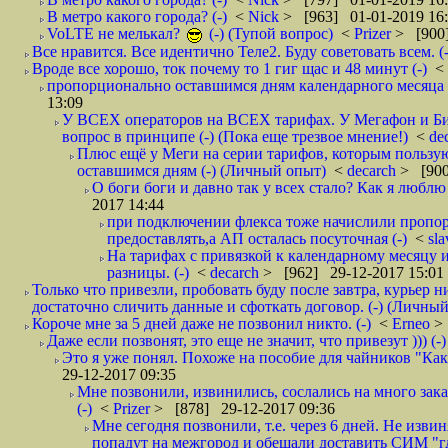
В метро какого города? (-)
<
Nick
> [963] 01-01-2019 16
VoLTE не мелькал?
(-) (Тупой вопрос)
<
Prizer
> [900]
Все нравится. Все идентично Теле2. Буду советовать всем. (-
Вроде все хорошо, ток почему то 1 гиг щас и 48 минут (-)
<
пропорционально оставшимся дням календарного месяца в
13:09
У ВСЕХ операторов на ВСЕХ тарифах. У Мегафон и Би 
вопрос в принципе (-) (Пока еще трезвое мнение!)
<
de
Плюс ещё у Меги на серии тарифов, которым пользую
оставшимся дням (-) (Личный опыт)
<
decarch
> [900
О боги боги и давно так у всех стало? Как я люблю 
2017 14:44
при подключении флекса тоже начислили пропорц
предоставлять,а АП осталась посуточная (-)
<
sl
На тарифах с привязкой к календарному месяцу 
разницы. (-)
<
decarch
> [962] 29-12-2017 15:01
Только что привезли, пробовать буду после завтра, курьер н
достаточно сличить данные и сфоткать договор. (-) (Личный 
Короче мне за 5 дней даже не позвонил никто. (-)
<
Erneo
>
Даже если позвонят, это еще не значит, что привезут ))) (-)
Это я уже понял. Похоже на пособие для чайников "Как о
29-12-2017 09:35
Мне позвонили, извинились, сослались на много заказ
(-)
<
Prizer
> [878] 29-12-2017 09:36
Мне сегодня позвонили, т.е. через 6 дней. Не изв
попадут на межгород и обещали доставить СИМ "где