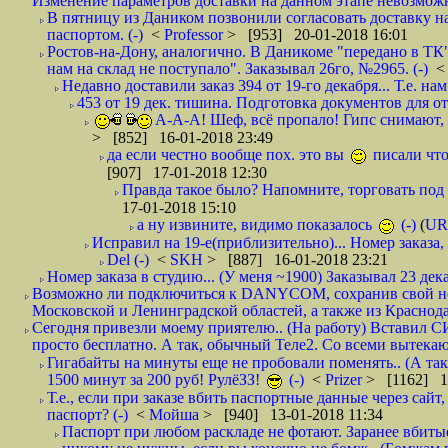
Изменение параметров доставки на данном этапе невозможн
В пятницу из Даником позвонили согласовать доставку н
паспортом. (-)
<
Professor
> [953] 20-01-2018 16:01
Ростов-на-Дону, аналогично. В Даникоме "передано в ТК"
нам на склад не поступало". Заказывал 26го, №2965. (-)
Недавно доставили заказ 394 от 19-го декабря... Т.е. нам
453 от 19 дек. тишина. Подготовка документов для от
А-А-А! Шеф, всё пропало! Гипс снимают, к
> [852] 16-01-2018 23:49
да если честно вообще пох. это вы
писали что
[907] 17-01-2018 12:30
Правда такое было? Напомните, торговать под
17-01-2018 15:10
а ну извините, видимо показалось
(-)
(
UR
Исправил на 19-е(приблизительно)... Номер заказа, 
Del (-)
<
SKH
> [887] 16-01-2018 23:21
Номер заказа в студию... (У меня ~1900) Заказывал 23 дека
Возможно ли подключиться к DANYCOM, сохранив свой номе
Московской и Ленинградской областей, а также из Краснода
Сегодня привезли моему приятелю.. (На работу) Вставил СИ
просто бесплатно. А так, обычный Теле2. Со всеми вытек
Гигабайты на минуты еще не пробовали поменять.. (А та
1500 минут за 200 руб! РулёЗЗ!
(-)
<
Prizer
> [1162] 1
Т.е., если при заказе вбить паспортные данные через сай
паспорт? (-)
<
Мойша
> [940] 13-01-2018 11:34
Паспорт при любом раскладе не фотают. Заранее вбит