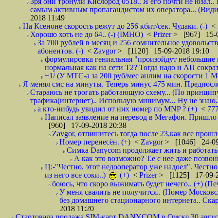
Зря они тронули Кислород 0518.. Я его почти не юзал.. 
самым активным пропагандистом их оператора... (Видим
2018 11:49
На Ксеноне скорость режут до 256 кбит/сек. Чудаки. (-)
<
Хорошо хоть не до 64.. (-) (IMHO)
<
Prizer
> [967] 15-0
За 700 рублей в месяц и 256 сомнительное удовольст
абонентов. (-)
<
Zavgor
> [1120] 15-09-2018 19:10
формулировка гениальная "произойдут небольшие из
нормальная как на сети Т2? Тогда надо и АП сократ
+1/ (У МТС-а за 200 руб/мес анлим на скорости 1 Мб
Я менял смс на минуты. Теперь минус 475 мин. Предпослед
Стараюсь не трогать работающую схему... (По принципу
трафика(интернет).. Использую минимум... Ну не знаю..
а кто-нибудь увидил от них номер по MNP ? (+)
<
77
Написал заявление на перевод в Мегафон. Пришло 
[960] 17-09-2018 20:38
Zavgor, отпишитесь тогда после 23,как все прошло
Номер перенесён. (+)
<
Zavgor
> [1046] 24-09
Симка Danycom продолжает жить и работать 
А как это возможно? Т.е с нее даже позвон
Ц:-"Честно, этот недооператор уже надоел". Честно
из него все соки..)
(+)
<
Prizer
> [1125] 17-09-2
боюсь, что скоро выжимать будет нечего.. (+) (Пе
У меня свалить не получится.. (Номер Московс
без домашнего стационарного интернета.. Ск
2018 11:20
Стартовала продажа SIM-карт DANYCOM в Омске 30 августа 