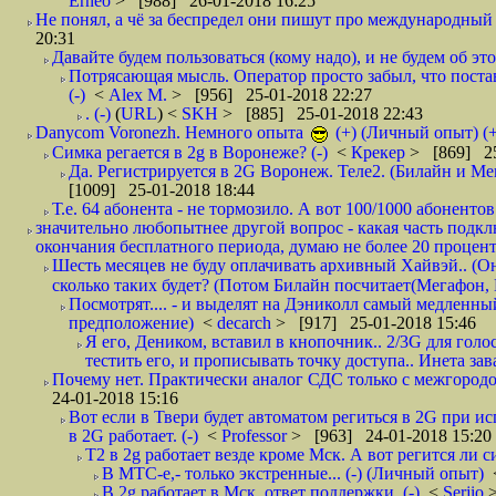
Erneo
> [988] 26-01-2018 16:25
Не понял, а чё за беспредел они пишут про международный 
20:31
Давайте будем пользоваться (кому надо), и не будем об этом
Потрясающая мысль. Оператор просто забыл, что постави
(-)
<
Alex M.
> [956] 25-01-2018 22:27
. (-)
(
URL
) <
SKH
> [885] 25-01-2018 22:43
Danycom Voronezh. Немного опыта
(+) (Личный опыт) (+
Симка регается в 2g в Воронеже? (-)
<
Крекер
> [869] 25
Да. Регистрируется в 2G Воронеж. Теле2. (Билайн и Мег
[1009] 25-01-2018 18:44
Т.е. 64 абонента - не тормозило. А вот 100/1000 абонентов
значительно любопытнее другой вопрос - какая часть подк
окончания бесплатного периода, думаю не более 20 проценто
Шесть месяцев не буду оплачивать архивный Хайвэй.. (Он 
сколько таких будет? (Потом Билайн посчитает(Мегафон, 
Посмотрят.... - и выделят на Дэниколл самый медленный
предположение)
<
decarch
> [917] 25-01-2018 15:46
Я его, Деником, вставил в кнопочник.. 2/3G для голо
тестить его, и прописывать точку доступа.. Инета зава
Почему нет. Практически аналог СДС только с межгородом.
24-01-2018 15:16
Вот если в Твери будет автоматом региться в 2G при ис
в 2G работает. (-)
<
Professor
> [963] 24-01-2018 15:20
T2 в 2g работает везде кроме Мск. А вот регится ли с
В МТС-е,- только экстренные... (-) (Личный опыт)
В 2g работает в Мск, ответ поддержки. (-)
<
Serjio