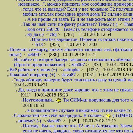
новенькое...", можно поискать мое сообщение примерно 
тогда что за выводы? Если у вас локально Т2 получше
мобиле мтс,так последнее время дома Т2 сильно слива
А не проще ли взять Т2 и не выносить мозг этими
Так на чьей сети по факту работает? Теле2? (-)
<
Tha
Код сети 250 20 - Теле2 (в телефоне отображается
ну да (-)
<
zloj
> [787] 11-01-2018 12:54
Причем без вариантов. Перенос остатков пакетов
<
b13
> [956] 11-01-2018 13:03
Получил симкарту, анкету абонента заполнял сам, сфоткали 
опыт)
<
zeb007
> [886] 10-01-2018 17:21
На сайте на втором банере заявлена возможность обмена 
(Просто предположение)
<
zeb007
> [939] 10-01-2018 1
Всё работает у меня (+)
<
antropka
> [1097] 10-01-2018 16:
Лажовый оператор (+)
<
slava87
> [1031] 09-01-2018 12:00
"ведь абоняру наверно будут списывать сразу за целый мес
10-01-2018 14:21
Да, тогда в принципе даже хорошо, что с этим не связал
[911] 10-01-2018 15:23
Неугомонный..
Ты СИМ-ки покупаешь для того ч
2018 18:53
в большинстве случаев я выжимаю из нее какие-то со
Сложностей сам себе нагородил.. В голове..
(-) (IMHO
почему? (-)
<
slava87
> [929] 10-01-2018 12:17
Потому.. Вы же знаете что Т2 нет в Астрахани. Зачем
если не очень, дождись, скоро отпишутся все кто полу