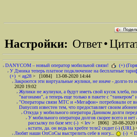
Подел
Настройки:
Ответ
•
Цита
DANYCOM – новый оператор мобильной связи!
(+) (Горя
У Дэника теперь платное подключение на бесплатные тариф
(+)
<
ag28
> [1084] 13-08-2020 14:44
Закроются эти виртуальные жулики, не иначе - долги-то не
2020 19:02
Жулики не жулиуки, а будут иметь свой кусок хлеба, 
"вагонами", а теперь еще только в пакете с "танкером" и
"Операторы связи МТС и «Мегафон» потребовали от вир
Danycom известен тем, что предоставляет своим абонент
Откуда у мобильного оператора Даником долги перед
У мобильного оператора долгов скорее всего и нет
рассылку по базе мтс (-)
<
lev
> [806] 20-08-2020 
кстати, да. он ведь на хребте теле2 сидит (-)
(
URL
)
Любят наши ОпСоСы выстрелить себе в ногу...
(-)
<