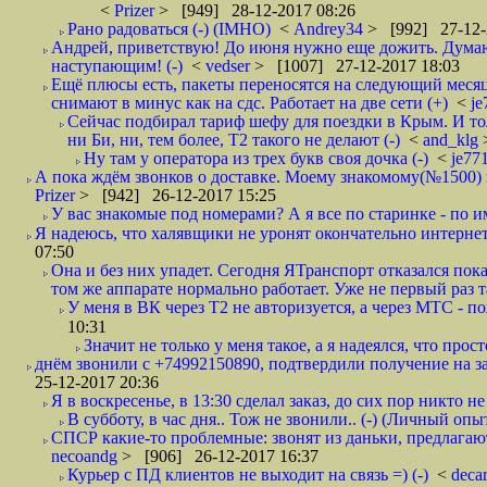
<
Prizer
> [949] 28-12-2017 08:26
Рано радоваться (-) (IMHO)
<
Andrey34
> [992] 27-12-
Андрей, приветствую! До июня нужно еще дожить. Думаю 
наступающим! (-)
<
vedser
> [1007] 27-12-2017 18:03
Ещё плюсы есть, пакеты переносятся на следующий месяц 
снимают в минус как на сдс. Работает на две сети (+)
<
j
Сейчас подбирал тариф шефу для поездки в Крым. И то
ни Би, ни, тем более, Т2 такого не делают (-)
<
and_klg
Ну там у оператора из трех букв своя дочка (-)
<
je77
А пока ждём звонков о доставке. Моему знакомому(№1500) поз
Prizer
> [942] 26-12-2017 15:25
У вас знакомые под номерами? А я все по старинке - по 
Я надеюсь, что халявщики не уронят окончательно интернет 
07:50
Она и без них упадет. Сегодня ЯТранспорт отказался пока
том же аппарате нормально работает. Уже не первый раз т
У меня в ВК через Т2 не авторизуется, а через МТС - 
10:31
Значит не только у меня такое, а я надеялся, что просто
днём звонили с +74992150890, подтвердили получение на зав
25-12-2017 20:36
Я в воскресенье, в 13:30 сделал заказ, до сих пор никто н
В субботу, в час дня.. Тож не звонили.. (-) (Личный опы
СПСР какие-то проблемные: звонят из даньки, предлагают 
necoandg
> [906] 26-12-2017 16:37
Курьер с ПД клиентов не выходит на связь =) (-)
<
deca