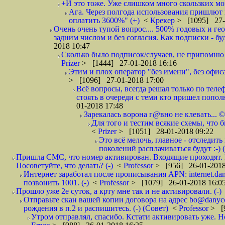
+И это тоже. Уже слишком много скользких мо
Ага. Через полгода использования пришлют п
оплатить 3600%" (+)
<
Крекер
> [1095] 27-
Очень очень тупой вопрос.... 500% годовых и ге
задним числом и без согласия. Как подписки - бу
2018 10:47
Сколько было подписок/случаев, не припомню 
Prizer
> [1444] 27-01-2018 16:16
Этим и плох оператор "без имени", без офиса
> [1096] 27-01-2018 17:00
Всё вопросы, всегда решал только по телеф
стоять в очереди с теми кто пришел попол
01-2018 17:48
Зарекалась ворона г@вно не клевать... ©
Для того и тестим всякие схемы, что б
<
Prizer
> [1051] 28-01-2018 09:22
Это всё мелочь, главное - отследит
поколений расплачиваться будут :-) (
Пришла СМС, что номер активирован. Входящие проходят. И
Посоветуйте, что делать? (-)
<
Professor
> [956] 26-01-2018
Интернет заработал после прописывания APN: internet.da
позвонить 1001. (-)
<
Professor
> [1079] 26-01-2018 16:0
Прошло уже 2е суток, а крту мне так и не активировали. (-)
Отправьте скан вашей копии договора на адрес bo@danyc
рождения в п.2 и распишитесь. (-) (Совет)
<
Professor
> [
Утром отправлял, спасибо. Кстати активировать уже. Но 