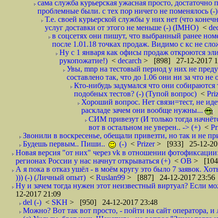
сама служба курьерская ужасная просто, достаточно п
проблемные были. с тех пор ничего не поменялось (-)
Т.е. своей курьерской службы у них нет (что коне
услуг доставки от этого не меньше (-) (IMHO)
<
de
в соцсетях они пишут, что выбранный ранее ном
после 1.01.18 точках продаж. Видимо с кс не сло
Ну с 1 января как офисы продаж откроются эли
рукопожатие!)
<
decarch
> [898] 27-12-2017 1
Увы, mnp на тестовый период у них не преду
составлено так, что до 1.06 они ни за что не 
Кто-нибудь задумался что они собираются
подобных тестов? (-) (Тупой вопрос)
<
Pri
Хороший вопрос. Нет связи=тест, не идет
раскладе зачем они вообще нужны...
СИМ привезут (И только тогда начнётся
вот в остальном не уверен.. -> (+)
<
Pr
Звонили в воскресенье, обещали привезти, но так и не при
Будешь первым.. Пиши..
(-)
<
Prizer
> [933] 25-12-20
Новая версия "от них" через vk в отношении фотофиксаци
регионах России у нас начнут открываться (+)
<
ОВ
> [104
А я пока в отказ ушёл - в моём кругу это было 7 заявок. Х
))) (-) (Личный опыт)
<
Ruslan99
> [887] 24-12-2017 23:56
Ну и зачем тогда нужен этот неизвестный виртуал? Если м
12-2017 21:09
del (-)
<
SKH
> [950] 24-12-2017 23:48
Можно? Вот так вот просто, - пойти на сайт оператора, и л