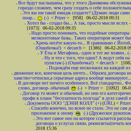
Все будут наслышаны, что у этого Дынякома обслужива
гораздо сложнее, чем сразу создать о себе положительн
Это вы им такой имидж создаете? (Думаю люди сами оп
пиар...
(-)
<
Prizer
> [958] 06-02-2018 09:31
Хотел бы - создал бы... А так, просто мысли вслух 
[1073] 06-02-2018 09:35
Надо просто понимать, что подобные операторы 
мелкооптовые базы.. Таких операторов может быт
Хрень несёте какую-то... Я сравниваю с Йотой
(Ошибочка!)
<
decarch
> [1386] 06-02-2018 0
У Ёты и Мегафона,- один и тот же хозяин.. (-
Ну и что с того, что один? А ведут себя 
пунктам (-) (Ошибочка!)
<
decarch
> [1082
Подождём еще нескольких на каждой из 
движение все, конечная цель ничто... Образец договора н
хамство=отписки,а серьезные адреса вообще манкируют...
В договоре нет ничего особенного. Всё стандартно.. Фот
слово, договор- обычный
(-)
<
Prizer
> [1092] 06-0
Договор то может и обычный, но они его категоричес
профи в плане "бесплатность полгода" в духе самой 
Документы ООО "ДЭНИ КОЛЛ" (+)
(
URL
) <
Prize
Спасибо конечно, но яснее не стало. Это не сам
приложение к оному
(-) (Дружеское рукопож
Это вот самое оно на которое ссылается распл
договора о услугах связи, реквизиты(печать ко
2018 15:36