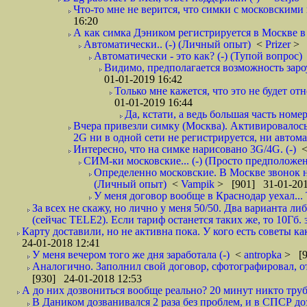
Что-то мне не верится, что симки с московскими 
16:20
А как симка Дэником регистрируется в Москве в 
Автоматически.. (-) (Личный опыт)
<
Prizer
> 
Автоматически - это как? (-) (Тупой вопрос)
Видимо, предполагается возможность зароу
01-01-2019 16:42
Только мне кажется, что это не будет о
01-01-2019 16:44
Да, кстати, а ведь большая часть номер
Вчера привезли симку (Москва). Активировалось п
2G ни в одной сети не регистрируется, ни автом
Интересно, что на симке нарисовано 3G/4G. (-)
СИМ-ки московские... (-) (Просто предположе
Определенно московские. В Москве звонок н
(Личный опыт)
<
Vampik
> [901] 31-01-201
У меня договор вообще в Краснодар уехал...
За всех не скажу, но лично у меня 50/50. Два варианта л
(сейчас TELE2). Если тариф останется таких же, то 10Гб. 
Карту доставили, но не активна пока. У кого есть советы к
24-01-2018 12:41
У меня вечером того же дня заработала (-)
<
antropka
> [9
Аналогично. Заполнил свой договор, сфотографировал, 
[930] 24-01-2018 12:53
А до них дозвониться вообще реально? 20 минут никто трубк
В Даником дозванивался 2 раза без проблем, и в СПСР дозв