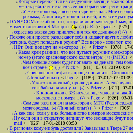
Которые переносятся на следующий месяц и можно обмен
местах работает не очень сейчас сбрасывает регистрацию
У же не полгода, а всего четыре месяца... Мне сегод
реклама, 2. минимум пользователей, и максимум шума.
DANYCOM: все абоненты, отправившие заявку до 1 мая, пол
момента доставки SIM-карты
(-)
(
URL
) <
qace
> [975] 1
серьезная заявка для привлечения тех же дачников (( (-)
<
Похоже они просто развлекают себя и кидают других любител
региона, будут попадать в роумиг? Все верно - если тот, кто вам звони 
НЕт. Они попадут на межгород.. (-)
<
Prizer
> [876] 17-0
Какая хрен разница, что все путают роуминг с межгор
номер (этого краснодарского коллцентра) (+) (IMHO)
Чем больше людей будет попадать на деньги, тем бо
всей стране
(-)
<
Nick
> [911] 03-01-2019 00:19
Совершенно не факт - проще поставить "Сотовые опе
(Личный опыт)
<
Pago
> [1189] 03-01-2019 01:09
У кого кнопочный, проще дэником. А ещё лучше 
гигабайты на минуты.. (-)
<
Prizer
> [817] 03-01
Кнопочников с 3Ж исчезающе мало, для такой 
московские номера... (-)
<
Pago
> [926] 03-01-
Сам два раза попал на межгород с МТС (Ред энерджи) 
межгородом.. (-) (Личный опыт) (+)
<
Prizer
> [906] 
А как еще, если у них большинство номеров московские =
Ну если они в открытую напишут, что звонящие будут поп
mail
> [926] 17-01-2018 03:58
В регионах кому-нибудь доставили? Заказывал в Тверь 27 де