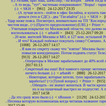
(с) Уильям, брат наш, Шекспир; - на вопрос "Зачем тогда 
А то ведь, "тут", частенько покрикивают: "Воры! - тариф-
(-)
<
SKH
> [961] 24-12-2017 23:35
(А лучше всего - пойти в офис Билайна, и купить там 
деньги (что и СДС) - два "Гигабайта".) (-)
<
SKH
> [
Удар ниже пояса. Посмотрел, внимательно на ТП "Кислород"
чистом виде.. (+) (Просто предположение)
(
URL
) <
Prizer
> 
Учитывая покрытие по Московской области, это далеко н
воспользоваться. (-)
<
arbat46
> [843] 25-12-2017 09:20
20 млн. жителей Москвы и МО, и 127 млн. остальной Рос
И что? Каждый побежал покупать симку? Смешно. А вт
[1008] 26-12-2017 14:17
Я вам по секрету скажу что "взятие" Москвы было 
повысив конкуренцию. Потом поднять статус Теле2 
[913] 26-12-2017 14:27
Операторы в Москве зарабатывают до 40% всей пр
2017 01:13
Секретный вы наш! Всё намного проще: мотиваци
ничего больше. (-)
<
arbat46
> [888] 26-12-2017 
Некоторые, которые хотели, тупо зарабатывать 
заработал? (+) (Тупой вопрос)
<
Prizer
> [915]
Обещать - не значит жениться. В части кропо
их и на пушечный выстрел не подпустят. А п
2017 14:58
Да это сразу ясно было (-)
<
xReason
> [1129] 24-12-2017
Песенка которую вспоминаешь когда читаешь название тар
2017 15:40