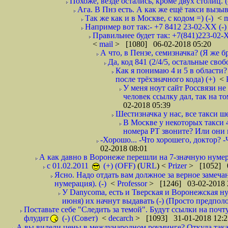
Похоже, везде остались, кроме двух столиц. 
Ага. В Пнз есть. А как же ещё такси вызыв
Так же как и в Москве, с кодом =) (-)
<
m
Например вот так:- +7 8412 23-02-ХХ (-
Правильнее будет так: +7(841)223-02-Х
<
mail
> [1080] 06-02-2018 05:20
А что, в Пензе, семизначка? (Я же бр
Да, код 841 (2/4/5, остальные сво
Как я понимаю 4 и 5 в области?
после трёхзначного кода) (+)
<
У меня ноут сайт Россвязи не
человек ссылку дал, так на то
02-2018 05:39
Шестизначка у нас, все такси ш
В Москве у некоторых такси 
номера РТ звоните? Или они в
-Хорошо... -Что хорошего, доктор? -
02-2018 08:01
А как давно в Воронеже перешли на 7-значную нумер
с 01.02.2011
(+) (OFF)
(
URL
) <
Prizer
> [1052] 0
Ясно. Надо отдать вам должное за верное замечан
нумерация). (-)
<
Professor
> [1246] 03-02-2018 
У Danycoma, есть и Тверская и Воронежская ну
июня) их начнут выдавать (-) (Просто предпол
Поставьте себе "Следить за темой". Будут ссылки на почт
флудит
(-) (Совет)
<
decarch
> [1093] 31-01-2018 12:2
А вы видели цены в международном роуминге? Откуда такая