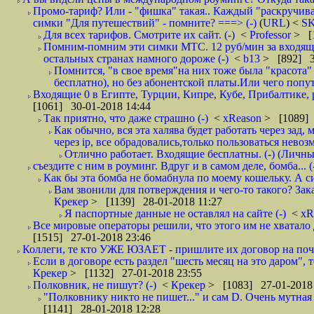
Промо-тариф? Или - "фишка" такая.. Каждый "раскручивае
симки "Для путешествий" - помните? ===> (-)
(
URL
) <
S
Для всех тарифов. Смотрите их сайт. (-)
<
Professor
> [
Помним-помним эти симки МТС. 12 руб/мин за входящие и
остальных странах намного дороже (-)
<
b13
> [892] 3
Помнится, "в свое время"на них тоже была "красота
бесплатно), но без абонентской платы.Или чего попут
Входящие 0 в Египте, Турции, Кипре, Кубе, Прибалтике, р
[1061] 30-01-2018 14:44
Так приятно, что даже страшно (-)
<
xReason
> [1089] 
Как обычно, вся эта халява будет работать через зад
через ip, все обрадовались,только пользоваться нево
Отлично работает. Входящие бесплатны. (-) (Личн
съездите с ним в роуминг. Вдруг и в самом деле, бомба... (
Как бы эта бомба не бомабнула по моему кошельку. А си
Вам звонили для потверждения и чего-то такого? Зака
Крекер
> [1139] 28-01-2018 11:27
Я паспортные данные не оставлял на сайте (-)
<
xR
Все мировые операторы решили, что этого им не хватало 
[1515] 27-01-2018 23:46
Коллеги, те кто УЖЕ ЮЗАЕТ - пришлите их договор на почту
Если в договоре есть раздел "шесть месяц на это даром", т
Крекер
> [1132] 27-01-2018 23:55
Полковник, не пишут? (-)
<
Крекер
> [1083] 27-01-2018
"Полковнику никто не пишет..." и сам D. Очень мутная
[1141] 28-01-2018 12:28