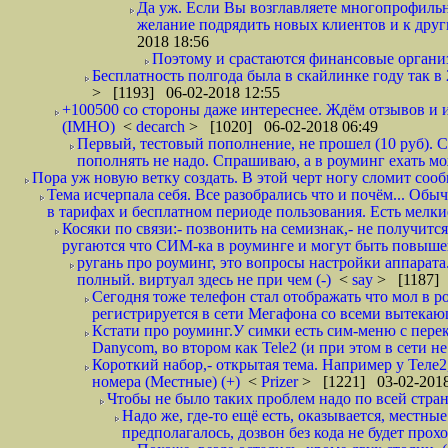
Да уж. Если Вы возглавляете многопрофиль
желание подрядить новых клиентов и к други
2018 18:56
Поэтому и срастаются финансовые организа
Бесплатность полгода была в скайлинке году так в
> [1193] 06-02-2018 12:55
+100500 со стороны даже интереснее. Ждём отзывов и и
(IMHO)
<
decarch
> [1020] 06-02-2018 06:49
Первый, тестовый пополнение, не прошел (10 руб). Сд
пополнять не надо. Спрашиваю, а в роуминг ехать мо
Пора уж новую ветку создать. В этой черт ногу сломит сооб
Тема исчерпала себя. Все разобрались что и почём... О
в тарифах и бесплатном периоде пользования. Есть мелкие
Косяки по связи:- позвонить на семизнак,- не получится
ругаются что СИМ-ка в роуминге и могут быть повышен
ругань про роуминг, это вопросы настройки аппарата
полный. виртуал здесь не при чем (-)
<
say
> [1187] 
Сегодня тоже телефон стал отображать что мол в р
регистрируется в сети Мегафона со всеми вытекаю
Кстати про роуминг.У симки есть сим-меню с пере
Danycom, во втором как Tele2 (и при этом в сети не 
Короткий набор,- открытая тема. Например у Теле2
номера (Местные) (+)
<
Prizer
> [1221] 03-02-2018
Чтобы не было таких проблем надо по всей стране
Надо же, где-то ещё есть, оказывается, местны
предполагалось, дозвон без кода не будет проход