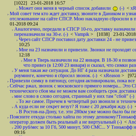
[1022] 23-01-2018 16:57
Может они меня в черный список добавили
(-)
<
xR
Мой совет тем кто ждет доставку, звоните в Даником и узн
отслеживание на сайте СПСР. Мою накладную сбросили в п
01-2018 09:24
Аналогично, передали в СПСР 10-го, доставку назначили н
переназначили на 30-е. (-)
<
Vampik
> [1038] 23-01-2018
Через сайт СПСР поставил дату доставки 24 - не привезл
10:25
Мне на 23 назначили и привезли. Звонки не проходят 
12:18
Мне в Тверь назначили на 22 января. В 18-30 я позво
что привез (в 12:00 23 января) и сказал, что симки раз
У меня такая же ситуация. До НГ 4 раза назначали доставк
роуминге, конечно я сбросил звонок. (-)
<
xReason
> [972
Привезли симку в пятницу, сегодня активировали, пока все 
Сейчас ржал, звонок с московского прямого номера... Это С
технического сбоя мы не можем вам сообщить срок доставки
мне слово в слово сегодня, странный у них там "сбой" (-)
То же самое. Причем в четвертый раз звонили и техниче
А куда если не секрет везут? Я тоже с 20 декабря жду. (-)
В Ростов-на-Дону, т.е. эти 280км уже можно было бы пеш
Поясните откуда столько хайпа по этому деникому?Тинькоф
оператор должен быть реальный а не виртуальный (-)
<
And
200 руб/мес за 10 Гб, 500 минут, 500 СМС... У Тинькофф не
09:16