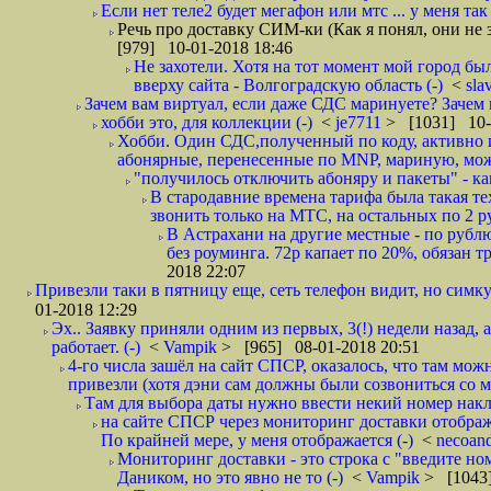
Если нет теле2 будет мегафон или мтс ... у меня так 
Речь про доставку СИМ-ки (Как я понял, они не 
[979] 10-01-2018 18:46
Не захотели. Хотя на тот момент мой город бы
вверху сайта - Волгоградскую область (-)
<
sla
Зачем вам виртуал, если даже СДС маринуете? Зачем 
хобби это, для коллекции (-)
<
je7711
> [1031] 10-
Хобби. Один СДС,полученный по коду, активно и
абонярные, перенесенные по MNP, мариную, може
"получилось отключить абоняру и пакеты" - как
В стародавние времена тарифа была такая те
звонить только на МТС, на остальных по 2 руб
В Астрахани на другие местные - по рубл
без роуминга. 72р капает по 20%, обязан т
2018 22:07
Привезли таки в пятницу еще, сеть телефон видит, но симку
01-2018 12:29
Эх.. Заявку приняли одним из первых, 3(!) недели назад, 
работает. (-)
<
Vampik
> [965] 08-01-2018 20:51
4-го числа зашёл на сайт СПСР, оказалось, что там мож
привезли (хотя дэни сам должны были созвониться со мн
Там для выбора даты нужно ввести некий номер накла
на сайте СПСР через мониторинг доставки отображ
По крайней мере, у меня отображается (-)
<
necoan
Мониторинг доставки - это строка с "введите но
Даником, но это явно не то (-)
<
Vampik
> [1043]