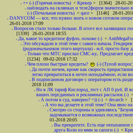
++ (-) (Горячая новость)
<
Крекер
> [1364] 28-01-20
наблюдать на склянках и теле2форум значительно в
(-) (Печальная новость)
<
qace
> [1146] 28-01-2018
DANYCOM — все, что нужно знать о новом сотовом опера
26-01-2018 17:09
Вопросов стало только больше. В итоге все халявщики по
[1339] 26-01-2018 18:55
Да, какое то кредитное фуфло, похоже (-)
<
AntiMegaF
Это обсуждали в этой теме с самого начала. Гендире
(родоначальников этого виртуала) - м.б. просто базу 
Только что МТС прислал СМС-ку.. Предлагает кре
[1234] 09-02-2018 17:32
Чем плохи быстрые кредиты?
(-) (Тупой вопрос
Да почти ничем, кроме как скорость прирастани
легко превратиться в нечто неподъёмное, если вов
В подписанном договоре с оператором есть разде
2018 11:09
Но в ЛК тариф Кислород_тест с АП 0 руб. И вс
ваших персданных и рекламных рассылок (-)
А потом в суд, наверно? =)) (-)
<
decarch
> [
А что вы делаете в этой теме? Она явно на д
Смотрю со стороны и удивляюсь "Безумию
задумывается о возможных последствия
01-2018 20:05
Вы прекратите. Есть еще непаханное 
друга Коли из ммм за сапоги (-)
<
Кре