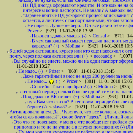
никому не нужны, если вы конечно не бомж.. (Бомжам в
На ПД иногда оформляют кредиты. И отнюдь не на б
интересны копии паспортов. Не знали? А выводы дела
"Заранее вбитые ПД ускоряют процесс вписывания"?
остается, а листочек с паспорт данными, чтобы заполн
Не парься. Лучше не бери... Он всё равно тебе нафи
Prizer
> [923] 13-01-2018 13:58
Наконец здравая мысль. (-)
<
Consul
> [871] 14-
В чем сакральный смысл передачи паспортных да
каракули? (+)
<
Мойша
> [942] 14-01-2018 10:5
6 дней ждал активации, курьер или кто еще накосячил с от
почту, через полчаса активировали (+)
<
necoandg
> [1007]
Вы случайно не знаете, можно ли на один паспорт оформи
11-01-2018 13:27
Не надо.. (-)
<
Prizer
> [868] 11-01-2018 13:45
Даже гарантийный взнос не надо 200 рублей за июнь?
Не надо...
(-)
<
Prizer
> [881] 11-01-2018 15:05
Спасибо. Таки надо брать! (-)
<
Мойша
> [835] 
в тестовый период нельзя больше одной симки на паспор
Поддержка в ВК пишет. (+)
<
Мойша
> [963] 11-01-
ну я Вам что сказал? В тестовом периоде больше одн
берите (-)
<
slava87
> [1021] 11-01-2018 15:50
Активировали днем. Да.. Чувствую, что все коллеги, соска
чтобы связь появилась?", скоро будут "здесь".. (Личный опыт
Это что то новенькое, у меня с мтс вообще нет проблем с
припомню и то не на улице а в глухих помещениях (-) (
Ну, мои коллеги курьерами не работают, а целыми днями