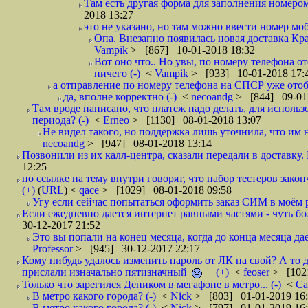
Там есть другая форма для заполнения номером 
2018 13:27
это не указано, но там можно ввести номер моб
Опа. Внезапно появилась новая доставка Кра
Vampik
> [867] 10-01-2018 18:32
Вот оно что.. Но увы, по номеру телефона о
ничего (-)
<
Vampik
> [933] 10-01-2018 17:
а отправление по номеру телефона на СПСР уже отоб
да, вполне корректно (-)
<
necoandg
> [844] 09-01
Там вроде написано, что платеж надо делать, для использ
периода? (-)
<
Erneo
> [1130] 08-01-2018 13:07
Не видел такого, но поддержка лишь уточнила, что им 
necoandg
> [947] 08-01-2018 13:14
Позвонили из их калл-центра, сказали передали в доставку. И
12:25
по ссылке на тему внутри говорят, что набор тестеров зак
(+)
(
URL
) <
qace
> [1029] 08-01-2018 09:58
Угу если сейчас попытаться оформить заказ СИМ в моём р
Если ежедневно дается интернет равными частями - чуть боле
30-12-2017 21:52
Это вы попали на конец месяца, когда до конца месяца дае
Professor
> [945] 30-12-2017 22:17
Кому нибудь удалось изменить пароль от ЛК на свой? А то 
прислали изначально пятизначный
+ (+)
<
feoser
> [102
Только что зарегился Деником в мегафоне в метро... (-)
<
С
В метро какого города? (-)
<
Nick
> [803] 01-01-2019 16
В метро какого города? (-)
<
Nick
> [797] 01-01-2019 16