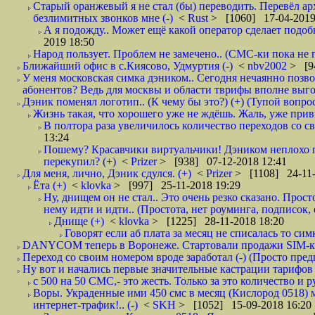
Старый оранжевый я не стал (бы) переводить. Перевёл а
безлимитных звонков мне (-)
<
Rust
> [1060] 17-04-2019
А я подожду.. Может ещё какой оператор сделает подо
2019 18:50
Народ пользует. Проблем не замечено.. (СМС-ки пока не п
Ближайший офис в с.Киясово, Удмуртия (-)
<
nbv2002
> [9
У меня московская симка дэником.. Сегодня нечаянно позво
абонентов? Ведь для москвы и области тврифы вполне выго
Дэник поменял логотип.. (К чему бы это?) (+) (Тупой вопро
Жизнь такая, что хорошего уже не ждёшь. Жаль, уже привы
В полтора раза увеличилось количество переходов со
13:24
Пошему? Красавчики виртуальчики! Дэником неплохо п
перекупил? (+)
<
Prizer
> [938] 07-12-2018 12:41
Для меня, лично, Дэник сдулся. (+)
<
Prizer
> [1108] 24-11-
Ёта (+)
<
klovka
> [997] 25-11-2018 19:29
Ну, днищем он не стал.. Это очень резко сказано. Прос
нему идти и идти.. (Простота, нет роуминга, подписок
Днище (+)
<
klovka
> [1225] 28-11-2018 18:20
Говорят если аб плата за месяц не списалась то симк
DANYCOM теперь в Воронеже. Стартовали продажи SIM-карт
Переход со своим номером вроде заработал (-) (Просто пре
Ну вот и начались первые значительные кастрации тарифов 
с 500 на 50 СМС,- это жесть. Только за это количество и ру
Воры. Украденные ими 450 смс в месяц (Кислород 0518) 
интернет-трафик!.. (-)
<
SKH
> [1052] 15-09-2018 16:20