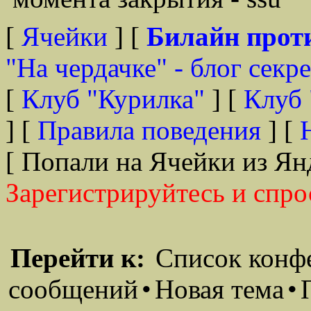
[
Ячейки
] [
Билайн прот
"На чердачке" - блог секр
[
Клуб "Курилка"
] [
Клуб 
] [
Правила поведения
] [
[ Попали на Ячейки из Ян
Зарегистрируйтесь и спро
Перейти к:
Список конф
сообщений
•
Новая тема
•