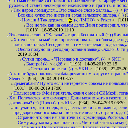
С 15 мая изменяется стоимость подключения к тарифу «Бесп
рублей. И станет необходимо ежемесячно и тратить, и попол
Так народ ломанулся... Это сладкое слово халява... (-)
<
Pr
Все еще хуже: это интриги архангельского дилера. (+)
(
Номанн! Так держать!
(-) (IMHO)
<
Prizer
> [1011
Все не так как на самом деле: Даня подтвердил, чт
[1018] 18-05-2019 11:19
Это сладкое слово "Халява" - тариф Бесплатный (+) (Личны
Хотел взять на майские протестировать... в общем две не
идёт в доставку. Сегодня смс - симка передана в доставку.
Около полуночи (сегодня) оставил заявку. Около 10-ти у
2019 18:34
Сутки прочь... - "Передано в доставку". (-)
<
SKH
> 
Быстро! (-)
<
ag28
> [1193] 14-05-2019 23:15
Сегодня привезли. (-)
<
SKH
> [1038] 22-05-20
А кто нибудь пользовался data-роумингом в других странах?
Steuer
> [954] 26-04-2019 08:57
2р/мегабайт? Ну это если интернетом совсем не пользовать
[1001] 06-06-2019 17:00
Пользовались (Мой приятель, ездил с моей СИМкой, тогд
Хм. Получается, что симкарты Дэни можно хоть в газетных к
договором? (+) (Просьба)
<
b13
> [934] 26-04-2019 08:20
получается, что теперь, когда есть точки самовывоза, есл
предварительного заказа - но так не делают: странно, да? (
Странно что они начали точки с Краснодара, Ростова,
Сижу жду когда у нас появятся.. Чисто обкатать схему (-
Где они в Подмосковье? на ул. Барклая какой-то пункт