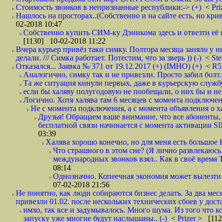
Стоимость звонков в непризнанные республики:-> (+)
<
Pri
Нашлось на просторах..(Собственно и на сайте есть, но криво. А наро
02-2018 10:47
Собственно купить СИМ-ку Дэникома здесь и отвезти её в
[1130] 10-02-2018 11:22
Вчера курьер привёз таки симку. Полтора месяца заняло у н
делали. /// Симка работает. Потестим, что за зверь )) (-)
<
St
Отказался... Заявка № 371 от 19.12.2017 (+) (IMHO) (+)
<
R
Аналогично, симку так и не привезли. Просто забил болт. 
Та же ситуация кинули первых, даже в курьерскую службу
если бы халяву полугодовую не пообещали, о них бы и не
Логично. Хотя халява там 6 месяцев с момента подключени
Не с момента подключения, а с момента объявления о хал
Друзья! Обращаем ваше внимание, что все абоненты, 
бесплатной связи начинается с момента активации 
03:39
Халява хорошо конечно, но для меня есть большое 
Что страшного в этом сне? (Я лично развлекаюсь.
международных звонков взял.. Как в своё время
08:14
Однозначно. Копеечная экономия может вылезти
07-02-2018 21:56
Не понятно, как люди собираются бизнес делать. За два мес
привезли 01.02. после нескольких технических сбоев у дост
имхо, так все и задумывалось. Много шума. Из того что к
запуску уже многие будут наслышаны.. (-)
<
Prizer
> [112