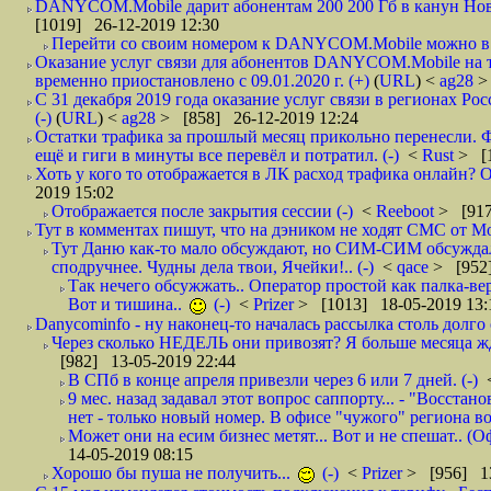
DANYCOM.Mobile дарит абонентам 200 200 Гб в канун Нового
[1019] 26-12-2019 12:30
Перейти со своим номером к DANYCOM.Mobile можно в 5
Оказание услуг связи для абонентов DANYCOM.Mobile на 
временно приостановлено с 09.01.2020 г. (+)
(
URL
) <
ag28
>
С 31 декабря 2019 года оказание услуг связи в регионах Рос
(-)
(
URL
) <
ag28
> [858] 26-12-2019 12:24
Остатки трафика за прошлый месяц прикольно перенесли. Ф
ещё и гиги в минуты все перевёл и потратил. (-)
<
Rust
> [
Хоть у кого то отображается в ЛК расход трафика онлайн? О
2019 15:02
Отображается после закрытия сессии (-)
<
Reeboot
> [917
Тут в комментах пишут, что на дэником не ходят СМС от Мо
Тут Даню как-то мало обсуждают, но СИМ-СИМ обсуждали 
сподручнее. Чудны дела твои, Ячейки!.. (-)
<
qace
> [952]
Так нечего обсужжать.. Оператор простой как палка-верё
Вот и тишина..
(-)
<
Prizer
> [1013] 18-05-2019 13:
Danycominfo - ну наконец-то началась рассылка столь дол
Через сколько НЕДЕЛЬ они привозят? Я больше месяца жду,
[982] 13-05-2019 22:44
В СПб в конце апреля привезли через 6 или 7 дней. (-)
9 мес. назад задавал этот вопрос саппорту... - "Восст
нет - только новый номер. В офисе "чужого" региона во
Может они на есим бизнес метят... Вот и не спешат.. (О
14-05-2019 08:15
Хорошо бы пуша не получить...
(-)
<
Prizer
> [956] 13