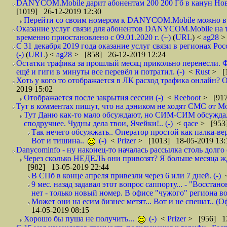
DANYCOM.Mobile дарит абонентам 200 200 Гб в канун Нового
[1019] 26-12-2019 12:30
Перейти со своим номером к DANYCOM.Mobile можно в 5
Оказание услуг связи для абонентов DANYCOM.Mobile на 
временно приостановлено с 09.01.2020 г. (+)
(
URL
) <
ag28
>
С 31 декабря 2019 года оказание услуг связи в регионах Рос
(-)
(
URL
) <
ag28
> [858] 26-12-2019 12:24
Остатки трафика за прошлый месяц прикольно перенесли. Ф
ещё и гиги в минуты все перевёл и потратил. (-)
<
Rust
> [
Хоть у кого то отображается в ЛК расход трафика онлайн? О
2019 15:02
Отображается после закрытия сессии (-)
<
Reeboot
> [917
Тут в комментах пишут, что на дэником не ходят СМС от Мо
Тут Даню как-то мало обсуждают, но СИМ-СИМ обсуждали 
сподручнее. Чудны дела твои, Ячейки!.. (-)
<
qace
> [953]
Так нечего обсужжать.. Оператор простой как палка-верё
Вот и тишина..
(-)
<
Prizer
> [1013] 18-05-2019 13:
Danycominfo - ну наконец-то началась рассылка столь дол
Через сколько НЕДЕЛЬ они привозят? Я больше месяца жду,
[982] 13-05-2019 22:44
В СПб в конце апреля привезли через 6 или 7 дней. (-)
9 мес. назад задавал этот вопрос саппорту... - "Восст
нет - только новый номер. В офисе "чужого" региона во
Может они на есим бизнес метят... Вот и не спешат.. (О
14-05-2019 08:15
Хорошо бы пуша не получить...
(-)
<
Prizer
> [956] 13