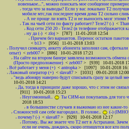
новенькое...", можно поискать мое сообщение примерно 
тогда что за выводы? Если у вас локально Т2 получше
мобиле мтс,так последнее время дома Т2 сильно слива
А не проще ли взять Т2 и не выносить мозг этими
Так на чьей сети по факту работает? Теле2? (-)
<
Tha
Код сети 250 20 - Теле2 (в телефоне отображается
ну да (-)
<
zloj
> [787] 11-01-2018 12:54
Причем без вариантов. Перенос остатков пакетов
<
b13
> [956] 11-01-2018 13:03
Получил симкарту, анкету абонента заполнял сам, сфоткали 
опыт)
<
zeb007
> [886] 10-01-2018 17:21
На сайте на втором банере заявлена возможность обмена 
(Просто предположение)
<
zeb007
> [939] 10-01-2018 1
Всё работает у меня (+)
<
antropka
> [1097] 10-01-2018 16:
Лажовый оператор (+)
<
slava87
> [1031] 09-01-2018 12:00
"ведь абоняру наверно будут списывать сразу за целый мес
10-01-2018 14:21
Да, тогда в принципе даже хорошо, что с этим не связал
[911] 10-01-2018 15:23
Неугомонный..
Ты СИМ-ки покупаешь для того ч
2018 18:53
в большинстве случаев я выжимаю из нее какие-то со
Сложностей сам себе нагородил.. В голове..
(-) (IMHO
почему? (-)
<
slava87
> [929] 10-01-2018 12:17
Потому.. Вы же знаете что Т2 нет в Астрахани. Зачем
если не очень, дождись, скоро отпишутся все кто полу