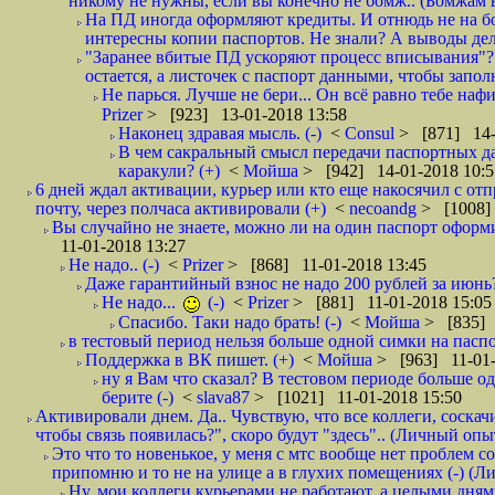
никому не нужны, если вы конечно не бомж.. (Бомжам в
На ПД иногда оформляют кредиты. И отнюдь не на б
интересны копии паспортов. Не знали? А выводы дела
"Заранее вбитые ПД ускоряют процесс вписывания"?
остается, а листочек с паспорт данными, чтобы заполн
Не парься. Лучше не бери... Он всё равно тебе нафи
Prizer
> [923] 13-01-2018 13:58
Наконец здравая мысль. (-)
<
Consul
> [871] 14-
В чем сакральный смысл передачи паспортных да
каракули? (+)
<
Мойша
> [942] 14-01-2018 10:5
6 дней ждал активации, курьер или кто еще накосячил с от
почту, через полчаса активировали (+)
<
necoandg
> [1008]
Вы случайно не знаете, можно ли на один паспорт оформи
11-01-2018 13:27
Не надо.. (-)
<
Prizer
> [868] 11-01-2018 13:45
Даже гарантийный взнос не надо 200 рублей за июнь?
Не надо...
(-)
<
Prizer
> [881] 11-01-2018 15:05
Спасибо. Таки надо брать! (-)
<
Мойша
> [835] 
в тестовый период нельзя больше одной симки на паспор
Поддержка в ВК пишет. (+)
<
Мойша
> [963] 11-01-
ну я Вам что сказал? В тестовом периоде больше одн
берите (-)
<
slava87
> [1021] 11-01-2018 15:50
Активировали днем. Да.. Чувствую, что все коллеги, соска
чтобы связь появилась?", скоро будут "здесь".. (Личный опыт
Это что то новенькое, у меня с мтс вообще нет проблем с
припомню и то не на улице а в глухих помещениях (-) (
Ну, мои коллеги курьерами не работают, а целыми днями