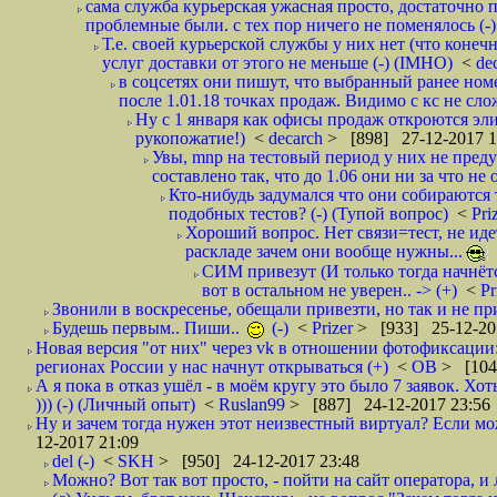
сама служба курьерская ужасная просто, достаточно п
проблемные были. с тех пор ничего не поменялось (-)
Т.е. своей курьерской службы у них нет (что коне
услуг доставки от этого не меньше (-) (IMHO)
<
de
в соцсетях они пишут, что выбранный ранее ном
после 1.01.18 точках продаж. Видимо с кс не сло
Ну с 1 января как офисы продаж откроются эли
рукопожатие!)
<
decarch
> [898] 27-12-2017 1
Увы, mnp на тестовый период у них не преду
составлено так, что до 1.06 они ни за что не 
Кто-нибудь задумался что они собираются
подобных тестов? (-) (Тупой вопрос)
<
Pri
Хороший вопрос. Нет связи=тест, не идет
раскладе зачем они вообще нужны...
СИМ привезут (И только тогда начнётся
вот в остальном не уверен.. -> (+)
<
Pr
Звонили в воскресенье, обещали привезти, но так и не при
Будешь первым.. Пиши..
(-)
<
Prizer
> [933] 25-12-20
Новая версия "от них" через vk в отношении фотофиксаци
регионах России у нас начнут открываться (+)
<
ОВ
> [104
А я пока в отказ ушёл - в моём кругу это было 7 заявок. Х
))) (-) (Личный опыт)
<
Ruslan99
> [887] 24-12-2017 23:56
Ну и зачем тогда нужен этот неизвестный виртуал? Если м
12-2017 21:09
del (-)
<
SKH
> [950] 24-12-2017 23:48
Можно? Вот так вот просто, - пойти на сайт оператора, и л