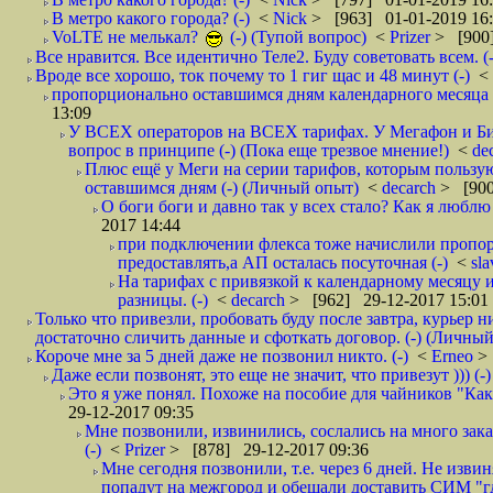
В метро какого города? (-)
<
Nick
> [963] 01-01-2019 16
VoLTE не мелькал?
(-) (Тупой вопрос)
<
Prizer
> [900]
Все нравится. Все идентично Теле2. Буду советовать всем. (-
Вроде все хорошо, ток почему то 1 гиг щас и 48 минут (-)
<
пропорционально оставшимся дням календарного месяца в
13:09
У ВСЕХ операторов на ВСЕХ тарифах. У Мегафон и Би 
вопрос в принципе (-) (Пока еще трезвое мнение!)
<
de
Плюс ещё у Меги на серии тарифов, которым пользую
оставшимся дням (-) (Личный опыт)
<
decarch
> [900
О боги боги и давно так у всех стало? Как я люблю 
2017 14:44
при подключении флекса тоже начислили пропорц
предоставлять,а АП осталась посуточная (-)
<
sl
На тарифах с привязкой к календарному месяцу 
разницы. (-)
<
decarch
> [962] 29-12-2017 15:01
Только что привезли, пробовать буду после завтра, курьер н
достаточно сличить данные и сфоткать договор. (-) (Личный 
Короче мне за 5 дней даже не позвонил никто. (-)
<
Erneo
>
Даже если позвонят, это еще не значит, что привезут ))) (-)
Это я уже понял. Похоже на пособие для чайников "Как о
29-12-2017 09:35
Мне позвонили, извинились, сослались на много заказ
(-)
<
Prizer
> [878] 29-12-2017 09:36
Мне сегодня позвонили, т.е. через 6 дней. Не изв
попадут на межгород и обещали доставить СИМ "где