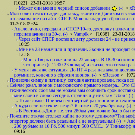
[1022] 23-01-2018 16:57
Может они меня в черный список добавили
(-)
<
xR
Мой совет тем кто ждет доставку, звоните в Даником и узн
отслеживание на сайте СПСР. Мою накладную сбросили в п
01-2018 09:24
Аналогично, передали в СПСР 10-го, доставку назначили н
переназначили на 30-е. (-)
<
Vampik
> [1038] 23-01-2018
Через сайт СПСР поставил дату доставки 24 - не привезл
10:25
Мне на 23 назначили и привезли. Звонки не проходят 
12:18
Мне в Тверь назначили на 22 января. В 18-30 я позво
что привез (в 12:00 23 января) и сказал, что симки раз
У меня такая же ситуация. До НГ 4 раза назначали доставк
роуминге, конечно я сбросил звонок. (-)
<
xReason
> [972
Привезли симку в пятницу, сегодня активировали, пока все 
Сейчас ржал, звонок с московского прямого номера... Это С
технического сбоя мы не можем вам сообщить срок доставки
мне слово в слово сегодня, странный у них там "сбой" (-)
То же самое. Причем в четвертый раз звонили и техниче
А куда если не секрет везут? Я тоже с 20 декабря жду. (-)
В Ростов-на-Дону, т.е. эти 280км уже можно было бы пеш
Поясните откуда столько хайпа по этому деникому?Тинькоф
оператор должен быть реальный а не виртуальный (-)
<
And
200 руб/мес за 10 Гб, 500 минут, 500 СМС... У Тинькофф не
09:16