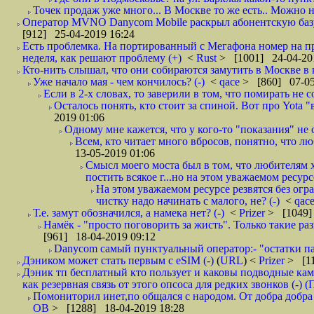
Точек продаж уже много... В Москве то же есть.. Можно на
Оператор MVNO Danycom Mobile раскрыл абонентскую базу.
[912] 25-04-2019 16:24
Есть проблемка. На портированный с Мегафона номер на при
неделя, как решают проблему (+)
<
Rust
> [1001] 24-04-20
Кто-нить слышал, что они собираются замутить в Москве в к
Уже начало мая - чем кончилось? (-)
<
qace
> [860] 07-05
Если в 2-х словах, то заверили в том, что помирать не с
Осталось понять, кто стоит за спиной. Вот про Yota "
2019 01:06
Одному мне кажется, что у кого-то "показания" не с
Всем, кто читает много вбросов, понятно, что люб
13-05-2019 01:06
Смысл моего моста был в том, что любителям х
постить всякое г...но на этом уважаемом ресурсе.
На этом уважаемом ресурсе резвятся без огр
чистку надо начинать с малого, не? (-)
<
qac
Т.е. замут обозначился, а намека нет? (-)
<
Prizer
> [1049]
Намёк - "просто поговорить за жисть". Только такие ра
[961] 18-04-2019 09:12
Danycom самый пунктуальный оператор:- "остатки па
Дэником может стать первым с еSIM (-)
(
URL
) <
Prizer
> [11
Дэник тп бесплатный кто пользует и каковы подводные кам
как резервная связь от этого опсоса для редких звонков (-) (
Помониторил инет,по общался с народом. От добра добра 
ОВ
> [1288] 18-04-2019 18:28