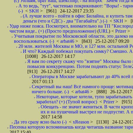
(с) Уильям, брат наш, Шекспир; - на вопрос "Зачем тогда 
А то ведь, "тут", частенько покрикивают: "Воры! - тариф-
(-)
<
SKH
> [961] 24-12-2017 23:35
(А лучше всего - пойти в офис Билайна, и купить там 
деньги (что и СДС) - два "Гигабайта".) (-)
<
SKH
> [
Удар ниже пояса. Посмотрел, внимательно на ТП "Кислород"
чистом виде.. (+) (Просто предположение)
(
URL
) <
Prizer
> 
Учитывая покрытие по Московской области, это далеко н
воспользоваться. (-)
<
arbat46
> [843] 25-12-2017 09:20
20 млн. жителей Москвы и МО, и 127 млн. остальной Рос
И что? Каждый побежал покупать симку? Смешно. А вт
[1008] 26-12-2017 14:17
Я вам по секрету скажу что "взятие" Москвы было 
повысив конкуренцию. Потом поднять статус Теле2 
[913] 26-12-2017 14:27
Операторы в Москве зарабатывают до 40% всей пр
2017 01:13
Секретный вы наш! Всё намного проще: мотиваци
ничего больше. (-)
<
arbat46
> [888] 26-12-2017 
Некоторые, которые хотели, тупо зарабатывать 
заработал? (+) (Тупой вопрос)
<
Prizer
> [915]
Обещать - не значит жениться. В части кропо
их и на пушечный выстрел не подпустят. А п
2017 14:58
Да это сразу ясно было (-)
<
xReason
> [1130] 24-12-2017
Песенка которую вспоминаешь когда читаешь название тар
2017 15:40