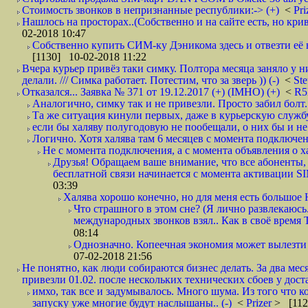
Стоимость звонков в непризнанные республики:-> (+)
<
Pri
Нашлось на просторах..(Собственно и на сайте есть, но криво. А наро
02-2018 10:47
Собственно купить СИМ-ку Дэникома здесь и отвезти её в
[1130] 10-02-2018 11:22
Вчера курьер привёз таки симку. Полтора месяца заняло у н
делали. /// Симка работает. Потестим, что за зверь )) (-)
<
St
Отказался... Заявка № 371 от 19.12.2017 (+) (IMHO) (+)
<
R
Аналогично, симку так и не привезли. Просто забил болт. 
Та же ситуация кинули первых, даже в курьерскую службу
если бы халяву полугодовую не пообещали, о них бы и не
Логично. Хотя халява там 6 месяцев с момента подключени
Не с момента подключения, а с момента объявления о хал
Друзья! Обращаем ваше внимание, что все абоненты, 
бесплатной связи начинается с момента активации 
03:39
Халява хорошо конечно, но для меня есть большое 
Что страшного в этом сне? (Я лично развлекаюсь.
международных звонков взял.. Как в своё время
08:14
Однозначно. Копеечная экономия может вылезти
07-02-2018 21:56
Не понятно, как люди собираются бизнес делать. За два мес
привезли 01.02. после нескольких технических сбоев у дост
имхо, так все и задумывалось. Много шума. Из того что к
запуску уже многие будут наслышаны.. (-)
<
Prizer
> [112