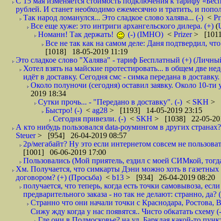
С 15 мая изменяется стоимость подключения к тарифу «Бесп
рублей. И станет необходимо ежемесячно и тратить, и попол
Так народ ломанулся... Это сладкое слово халява... (-)
<
Pr
Все еще хуже: это интриги архангельского дилера. (+)
(
Номанн! Так держать!
(-) (IMHO)
<
Prizer
> [1011
Все не так как на самом деле: Даня подтвердил, чт
[1018] 18-05-2019 11:19
Это сладкое слово "Халява" - тариф Бесплатный (+) (Личны
Хотел взять на майские протестировать... в общем две не
идёт в доставку. Сегодня смс - симка передана в доставку.
Около полуночи (сегодня) оставил заявку. Около 10-ти у
2019 18:34
Сутки прочь... - "Передано в доставку". (-)
<
SKH
> 
Быстро! (-)
<
ag28
> [1193] 14-05-2019 23:15
Сегодня привезли. (-)
<
SKH
> [1038] 22-05-20
А кто нибудь пользовался data-роумингом в других странах?
Steuer
> [954] 26-04-2019 08:57
2р/мегабайт? Ну это если интернетом совсем не пользовать
[1001] 06-06-2019 17:00
Пользовались (Мой приятель, ездил с моей СИМкой, тогд
Хм. Получается, что симкарты Дэни можно хоть в газетных к
договором? (+) (Просьба)
<
b13
> [934] 26-04-2019 08:20
получается, что теперь, когда есть точки самовывоза, есл
предварительного заказа - но так не делают: странно, да? (
Странно что они начали точки с Краснодара, Ростова,
Сижу жду когда у нас появятся.. Чисто обкатать схему (-
Где они в Подмосковье? на ул. Барклая какой-то пункт