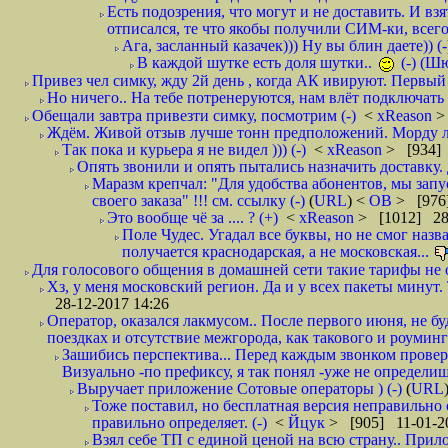
Есть подозрения, что могут и не доставить. И взят
отписался, те что якобы получили СИМ-ки, всего 
Ага, засланный казачек))) Ну вы блин даете)) (-
В каждой шутке есть доля шутки..
(-) (Ш
Привез чел симку, жду 2й день , когда АК ивируют. Первый р
Но ничего.. На тебе потренеруются, нам влёт подключать б
Обещали завтра привезти симку, посмотрим (-)
<
xReason
>
Ждём. Живой отзыв лучше тонн предположений. Морду ли
Так пока и курьера я не видел ))) (-)
<
xReason
> [934] 
Опять звонили и опять пытались назначить доставку. 
Маразм крепчал: "Для удобства абонентов, мы запу
своего заказа" !!! см. ссылку (-)
(
URL
) <
ОВ
> [976
Это вообще чё за .... ? (+)
<
xReason
> [1012] 28
Поле Чудес. Угадал все буквы, но не смог наз
получается краснодарская, а не московская...
Для голосового общения в домашней сети такие тарифы не о
Хз, у меня московский регион. Да и у всех пакеты минут. 
28-12-2017 14:26
Оператор, оказался лакмусом.. После первого июня, не бу
поездках и отсутствие межгорода, как такового и роуминга.
Зашибись перспектива... Перед каждым звонком проверят
Визуально -по префиксу, я так понял -уже не определи
Выручает приложение Сотовые операторы ) (-)
(
URL
Тоже поставил, но бесплатная версия неправильно
правильно определяет. (-)
<
Йцук
> [905] 11-01-2
Взял себе ТП с единой ценой на всю страну.. При