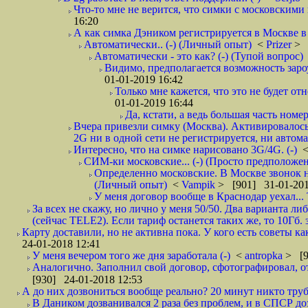
Что-то мне не верится, что симки с московскими 
16:20
А как симка Дэником регистрируется в Москве в 
Автоматически.. (-) (Личный опыт)
<
Prizer
> 
Автоматически - это как? (-) (Тупой вопрос)
Видимо, предполагается возможность зароу
01-01-2019 16:42
Только мне кажется, что это не будет о
01-01-2019 16:44
Да, кстати, а ведь большая часть номер
Вчера привезли симку (Москва). Активировалось п
2G ни в одной сети не регистрируется, ни автом
Интересно, что на симке нарисовано 3G/4G. (-)
СИМ-ки московские... (-) (Просто предположе
Определенно московские. В Москве звонок н
(Личный опыт)
<
Vampik
> [901] 31-01-201
У меня договор вообще в Краснодар уехал...
За всех не скажу, но лично у меня 50/50. Два варианта л
(сейчас TELE2). Если тариф останется таких же, то 10Гб. 
Карту доставили, но не активна пока. У кого есть советы к
24-01-2018 12:41
У меня вечером того же дня заработала (-)
<
antropka
> [9
Аналогично. Заполнил свой договор, сфотографировал, 
[930] 24-01-2018 12:53
А до них дозвониться вообще реально? 20 минут никто трубк
В Даником дозванивался 2 раза без проблем, и в СПСР дозв