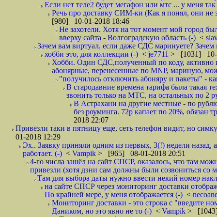
Если нет теле2 будет мегафон или мтс ... у меня так 
Речь про доставку СИМ-ки (Как я понял, они не з
[980] 10-01-2018 18:46
Не захотели. Хотя на тот момент мой город бы
вверху сайта - Волгоградскую область (-)
<
sla
Зачем вам виртуал, если даже СДС маринуете? Зачем 
хобби это, для коллекции (-)
<
je7711
> [1031] 10-
Хобби. Один СДС,полученный по коду, активно и
абонярные, перенесенные по MNP, мариную, може
"получилось отключить абоняру и пакеты" - как
В стародавние времена тарифа была такая те
звонить только на МТС, на остальных по 2 руб
В Астрахани на другие местные - по рубл
без роуминга. 72р капает по 20%, обязан т
2018 22:07
Привезли таки в пятницу еще, сеть телефон видит, но симку
01-2018 12:29
Эх.. Заявку приняли одним из первых, 3(!) недели назад, 
работает. (-)
<
Vampik
> [965] 08-01-2018 20:51
4-го числа зашёл на сайт СПСР, оказалось, что там мож
привезли (хотя дэни сам должны были созвониться со мн
Там для выбора даты нужно ввести некий номер накла
на сайте СПСР через мониторинг доставки отображ
По крайней мере, у меня отображается (-)
<
necoan
Мониторинг доставки - это строка с "введите но
Даником, но это явно не то (-)
<
Vampik
> [1043]