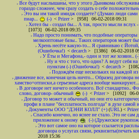
Все будут наслышаны, что у этого Дынякома обслужива
гораздо сложнее, чем сразу создать о себе положительн
Это вы им такой имидж создаете? (Думаю люди сами оп
пиар...
(-)
<
Prizer
> [958] 06-02-2018 09:31
Хотел бы - создал бы... А так, просто мысли вслух 
[1073] 06-02-2018 09:35
Надо просто понимать, что подобные операторы 
мелкооптовые базы.. Таких операторов может быт
Хрень несёте какую-то... Я сравниваю с Йотой
(Ошибочка!)
<
decarch
> [1386] 06-02-2018 0
У Ёты и Мегафона,- один и тот же хозяин.. (-
Ну и что с того, что один? А ведут себя 
пунктам (-) (Ошибочка!)
<
decarch
> [1082
Подождём еще нескольких на каждой из 
движение все, конечная цель ничто... Образец договора н
хамство=отписки,а серьезные адреса вообще манкируют...
В договоре нет ничего особенного. Всё стандартно.. Фот
слово, договор- обычный
(-)
<
Prizer
> [1092] 06-0
Договор то может и обычный, но они его категоричес
профи в плане "бесплатность полгода" в духе самой 
Документы ООО "ДЭНИ КОЛЛ" (+)
(
URL
) <
Prize
Спасибо конечно, но яснее не стало. Это не сам
приложение к оному
(-) (Дружеское рукопож
Это вот самое оно на которое ссылается распл
договора о услугах связи, реквизиты(печать ко
2018 15:36