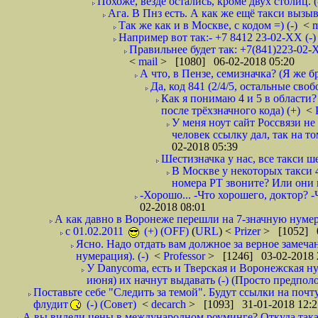
Похоже, везде остались, кроме двух столиц. 
Ага. В Пнз есть. А как же ещё такси вызыв
Так же как и в Москве, с кодом =) (-)
<
m
Например вот так:- +7 8412 23-02-ХХ (-
Правильнее будет так: +7(841)223-02-Х
<
mail
> [1080] 06-02-2018 05:20
А что, в Пензе, семизначка? (Я же бр
Да, код 841 (2/4/5, остальные сво
Как я понимаю 4 и 5 в области?
после трёхзначного кода) (+)
<
У меня ноут сайт Россвязи не
человек ссылку дал, так на то
02-2018 05:39
Шестизначка у нас, все такси ш
В Москве у некоторых такси 
номера РТ звоните? Или они в
-Хорошо... -Что хорошего, доктор? -
02-2018 08:01
А как давно в Воронеже перешли на 7-значную нумер
с 01.02.2011
(+) (OFF)
(
URL
) <
Prizer
> [1052] 0
Ясно. Надо отдать вам должное за верное замечан
нумерация). (-)
<
Professor
> [1246] 03-02-2018 
У Danycoma, есть и Тверская и Воронежская ну
июня) их начнут выдавать (-) (Просто предпол
Поставьте себе "Следить за темой". Будут ссылки на почт
флудит
(-) (Совет)
<
decarch
> [1093] 31-01-2018 12:2
А вы видели цены в международном роуминге? Откуда такая