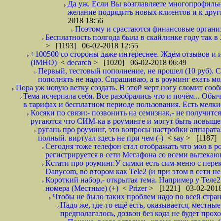
Да уж. Если Вы возглавляете многопрофиль
желание подрядить новых клиентов и к други
2018 18:56
Поэтому и срастаются финансовые организа
Бесплатность полгода была в скайлинке году так в
> [1193] 06-02-2018 12:55
+100500 со стороны даже интереснее. Ждём отзывов и и
(IMHO)
<
decarch
> [1020] 06-02-2018 06:49
Первый, тестовый пополнение, не прошел (10 руб). Сд
пополнять не надо. Спрашиваю, а в роуминг ехать мо
Пора уж новую ветку создать. В этой черт ногу сломит сооб
Тема исчерпала себя. Все разобрались что и почём... О
в тарифах и бесплатном периоде пользования. Есть мелкие
Косяки по связи:- позвонить на семизнак,- не получится
ругаются что СИМ-ка в роуминге и могут быть повышен
ругань про роуминг, это вопросы настройки аппарата
полный. виртуал здесь не при чем (-)
<
say
> [1187] 
Сегодня тоже телефон стал отображать что мол в р
регистрируется в сети Мегафона со всеми вытекаю
Кстати про роуминг.У симки есть сим-меню с пере
Danycom, во втором как Tele2 (и при этом в сети не 
Короткий набор,- открытая тема. Например у Теле2
номера (Местные) (+)
<
Prizer
> [1221] 03-02-2018
Чтобы не было таких проблем надо по всей стране
Надо же, где-то ещё есть, оказывается, местны
предполагалось, дозвон без кода не будет проход