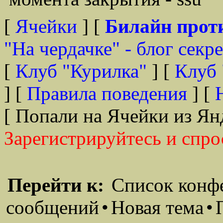
[
Ячейки
] [
Билайн прот
"На чердачке" - блог секр
[
Клуб "Курилка"
] [
Клуб 
] [
Правила поведения
] [
[ Попали на Ячейки из Ян
Зарегистрируйтесь и спро
Перейти к:
Список конф
сообщений
•
Новая тема
•