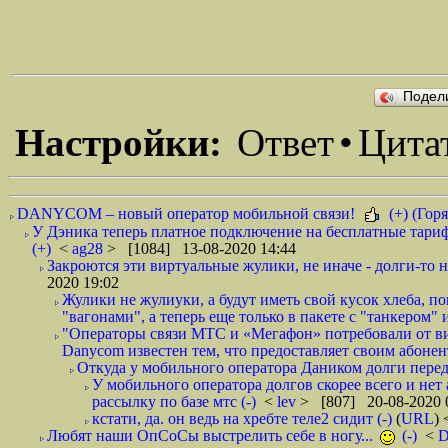
Подел
Настройки:
Ответ
•
Цита
DANYCOM – новый оператор мобильной связи!
(+) (Горя
У Дэника теперь платное подключение на бесплатные тариф
(+)
<
ag28
> [1084] 13-08-2020 14:44
Закроются эти виртуальные жулики, не иначе - долги-то не
2020 19:02
Жулики не жулиуки, а будут иметь свой кусок хлеба, 
"вагонами", а теперь еще только в пакете с "танкером" и
"Операторы связи МТС и «Мегафон» потребовали от вир
Danycom известен тем, что предоставляет своим абонент
Откуда у мобильного оператора Даником долги перед
У мобильного оператора долгов скорее всего и нет
рассылку по базе мтс (-)
<
lev
> [807] 20-08-2020 
кстати, да. он ведь на хребте теле2 сидит (-)
(
URL
)
Любят наши ОпСоСы выстрелить себе в ногу...
(-)
<