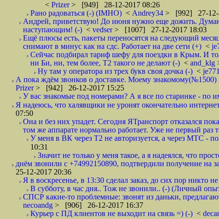
<
Prizer
> [949] 28-12-2017 08:26
Рано радоваться (-) (IMHO)
<
Andrey34
> [992] 27-12-
Андрей, приветствую! До июня нужно еще дожить. Думаю 
наступающим! (-)
<
vedser
> [1007] 27-12-2017 18:03
Ещё плюсы есть, пакеты переносятся на следующий месяц 
снимают в минус как на сдс. Работает на две сети (+)
<
j
Сейчас подбирал тариф шефу для поездки в Крым. И то
ни Би, ни, тем более, Т2 такого не делают (-)
<
and_klg
Ну там у оператора из трех букв своя дочка (-)
<
je77
А пока ждём звонков о доставке. Моему знакомому(№1500) поз
Prizer
> [942] 26-12-2017 15:25
У вас знакомые под номерами? А я все по старинке - по 
Я надеюсь, что халявщики не уронят окончательно интернет 
07:50
Она и без них упадет. Сегодня ЯТранспорт отказался пока
том же аппарате нормально работает. Уже не первый раз т
У меня в ВК через Т2 не авторизуется, а через МТС - 
10:31
Значит не только у меня такое, а я надеялся, что просто
днём звонили с +74992150890, подтвердили получение на зав
25-12-2017 20:36
Я в воскресенье, в 13:30 сделал заказ, до сих пор никто н
В субботу, в час дня.. Тож не звонили.. (-) (Личный опы
СПСР какие-то проблемные: звонят из даньки, предлагают 
necoandg
> [906] 26-12-2017 16:37
Курьер с ПД клиентов не выходит на связь =) (-)
<
deca