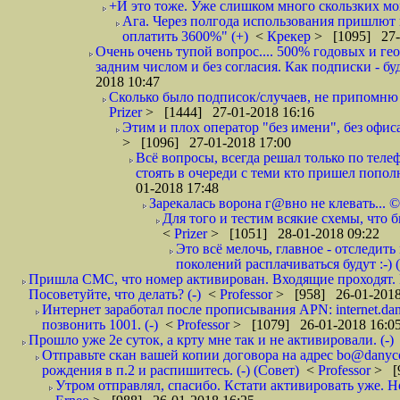
+И это тоже. Уже слишком много скользких мо
Ага. Через полгода использования пришлют п
оплатить 3600%" (+)
<
Крекер
> [1095] 27-
Очень очень тупой вопрос.... 500% годовых и ге
задним числом и без согласия. Как подписки - бу
2018 10:47
Сколько было подписок/случаев, не припомню 
Prizer
> [1444] 27-01-2018 16:16
Этим и плох оператор "без имени", без офиса
> [1096] 27-01-2018 17:00
Всё вопросы, всегда решал только по телеф
стоять в очереди с теми кто пришел попол
01-2018 17:48
Зарекалась ворона г@вно не клевать... ©
Для того и тестим всякие схемы, что б
<
Prizer
> [1051] 28-01-2018 09:22
Это всё мелочь, главное - отследит
поколений расплачиваться будут :-) (
Пришла СМС, что номер активирован. Входящие проходят. И
Посоветуйте, что делать? (-)
<
Professor
> [958] 26-01-2018
Интернет заработал после прописывания APN: internet.da
позвонить 1001. (-)
<
Professor
> [1079] 26-01-2018 16:0
Прошло уже 2е суток, а крту мне так и не активировали. (-)
Отправьте скан вашей копии договора на адрес bo@danyc
рождения в п.2 и распишитесь. (-) (Совет)
<
Professor
> [
Утром отправлял, спасибо. Кстати активировать уже. Но 