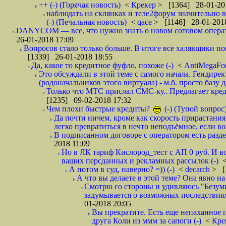
++ (-) (Горячая новость)
<
Крекер
> [1364] 28-01-20
наблюдать на склянках и теле2форум значительно в
(-) (Печальная новость)
<
qace
> [1146] 28-01-2018
DANYCOM — все, что нужно знать о новом сотовом опера
26-01-2018 17:09
Вопросов стало только больше. В итоге все халявщики по
[1339] 26-01-2018 18:55
Да, какое то кредитное фуфло, похоже (-)
<
AntiMegaF
Это обсуждали в этой теме с самого начала. Гендире
(родоначальников этого виртуала) - м.б. просто базу 
Только что МТС прислал СМС-ку.. Предлагает кре
[1235] 09-02-2018 17:32
Чем плохи быстрые кредиты?
(-) (Тупой вопрос
Да почти ничем, кроме как скорость прирастани
легко превратиться в нечто неподъёмное, если вов
В подписанном договоре с оператором есть разде
2018 11:09
Но в ЛК тариф Кислород_тест с АП 0 руб. И вс
ваших персданных и рекламных рассылок (-)
А потом в суд, наверно? =)) (-)
<
decarch
> [
А что вы делаете в этой теме? Она явно на д
Смотрю со стороны и удивляюсь "Безумию
задумывается о возможных последствия
01-2018 20:05
Вы прекратите. Есть еще непаханное 
друга Коли из ммм за сапоги (-)
<
Кре