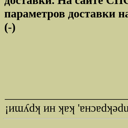
доставки. На сайте СПС
параметров доставки н
(-)
_____________________
¡иɯʎdʞ ин ʞɐʞ 'ɐнɔɐdʞǝd