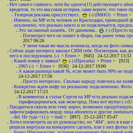
Нет самого главного, хотя бы одного(1!) действующего абон
кредитов, то это массовая истерия, сами верите, что такое п
Тизерная реклама присутствует..
(-) (IMHO)
<
Prizer
>
Именно, на МР есть человек из Краснодара, приведший ф
исключено, что реально никто и не подключается, предпол
Это засланный казачёк.. От даникома..
(-) (Просто 
Посмотрел чего он пишет в disqus, так ранее темы пр
2017 06:26
У меня такая же мысль возникла, когда на фото симкар
Сейчас ради интереса заказал СИМ себе. Посмотрим, как д
него в последующем. (-)
<
Erneo
> [945] 24-12-2017 13:32
Какой номер у заявки?
(-) (Просьба)
<
Prizer
> [923] 2
2965 (-)
<
Erneo
> [936] 24-12-2017 19:00
А какая разница какой №, если может быть 99% не подп
24-12-2017 17:56
Просто интересно.. Сколько народу повелось на халяв
Конкретно ждем инфу по реальному подключению. Фото симо
24-12-2017 17:23
В комментах к статье Сергея на МР есть реально подкл
тарифицироваться, как межгород. Пока всё мутно (-)
(
U
Продраться сквозь всю тему анрил, возможно продублирую,
зафотографировать морду лица абонента и другие любопытн
del. Не туда =) (-)
<
mail
> [897] 25-12-2017 05:47
Хотел посмотреть на их руководство, но "404", зато в кэше
решили виртуала на конкуренте сделать, или у них фотки т
Браво Шерлокхолмс, история напоминает бред сивой кобы