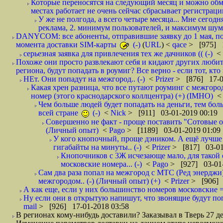
Которые переносятся на следующий месяц и можно обмен
местах работает не очень сейчас сбрасывает регистрацию
У же не полгода, а всего четыре месяца... Мне сегод
реклама, 2. минимум пользователей, и максимум шума.
DANYCOM: все абоненты, отправившие заявку до 1 мая, пол
момента доставки SIM-карты
(-)
(
URL
) <
qace
> [975] 1
серьезная заявка для привлечения тех же дачников (( (-)
<
Похоже они просто развлекают себя и кидают других любител
региона, будут попадать в роумиг? Все верно - если тот, кто вам звони 
НЕт. Они попадут на межгород.. (-)
<
Prizer
> [876] 17-0
Какая хрен разница, что все путают роуминг с межгор
номер (этого краснодарского коллцентра) (+) (IMHO)
Чем больше людей будет попадать на деньги, тем бо
всей стране
(-)
<
Nick
> [911] 03-01-2019 00:19
Совершенно не факт - проще поставить "Сотовые опе
(Личный опыт)
<
Pago
> [1189] 03-01-2019 01:09
У кого кнопочный, проще дэником. А ещё лучше 
гигабайты на минуты.. (-)
<
Prizer
> [817] 03-01
Кнопочников с 3Ж исчезающе мало, для такой 
московские номера... (-)
<
Pago
> [927] 03-01-
Сам два раза попал на межгород с МТС (Ред энерджи) 
межгородом.. (-) (Личный опыт) (+)
<
Prizer
> [906] 
А как еще, если у них большинство номеров московские =
Ну если они в открытую напишут, что звонящие будут поп
mail
> [926] 17-01-2018 03:58
В регионах кому-нибудь доставили? Заказывал в Тверь 27 де