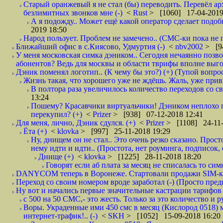
Старый оранжевый я не стал (бы) переводить. Перевёл а
безлимитных звонков мне (-)
<
Rust
> [1060] 17-04-2019
А я подожду.. Может ещё какой оператор сделает подо
2019 18:50
Народ пользует. Проблем не замечено.. (СМС-ки пока не п
Ближайший офис в с.Киясово, Удмуртия (-)
<
nbv2002
> [9
У меня московская симка дэником.. Сегодня нечаянно позво
абонентов? Ведь для москвы и области тврифы вполне выго
Дэник поменял логотип.. (К чему бы это?) (+) (Тупой вопро
Жизнь такая, что хорошего уже не ждёшь. Жаль, уже привы
В полтора раза увеличилось количество переходов со
13:24
Пошему? Красавчики виртуальчики! Дэником неплохо п
перекупил? (+)
<
Prizer
> [938] 07-12-2018 12:41
Для меня, лично, Дэник сдулся. (+)
<
Prizer
> [1108] 24-11-
Ёта (+)
<
klovka
> [997] 25-11-2018 19:29
Ну, днищем он не стал.. Это очень резко сказано. Прос
нему идти и идти.. (Простота, нет роуминга, подписок
Днище (+)
<
klovka
> [1225] 28-11-2018 18:20
Говорят если аб плата за месяц не списалась то симк
DANYCOM теперь в Воронеже. Стартовали продажи SIM-карт
Переход со своим номером вроде заработал (-) (Просто пре
Ну вот и начались первые значительные кастрации тарифов 
с 500 на 50 СМС,- это жесть. Только за это количество и ру
Воры. Украденные ими 450 смс в месяц (Кислород 0518) 
интернет-трафик!.. (-)
<
SKH
> [1052] 15-09-2018 16:20