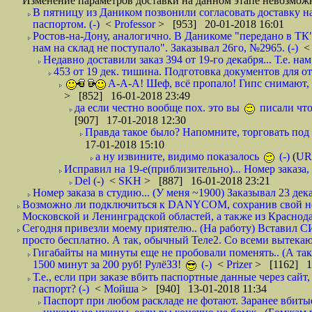
Изменение параметров доставки на данном этапе невозможн
В пятницу из Даником позвонили согласовать доставку н
паспортом. (-)
<
Professor
> [953] 20-01-2018 16:01
Ростов-на-Дону, аналогично. В Даникоме "передано в ТК"
нам на склад не поступало". Заказывал 26го, №2965. (-)
Недавно доставили заказ 394 от 19-го декабря... Т.е. нам
453 от 19 дек. тишина. Подготовка документов для от
А-А-А! Шеф, всё пропало! Гипс снимают, к
> [852] 16-01-2018 23:49
да если честно вообще пох. это вы
писали что
[907] 17-01-2018 12:30
Правда такое было? Напомните, торговать под
17-01-2018 15:10
а ну извините, видимо показалось
(-)
(
UR
Исправил на 19-е(приблизительно)... Номер заказа, 
Del (-)
<
SKH
> [887] 16-01-2018 23:21
Номер заказа в студию... (У меня ~1900) Заказывал 23 дека
Возможно ли подключиться к DANYCOM, сохранив свой номе
Московской и Ленинградской областей, а также из Краснода
Сегодня привезли моему приятелю.. (На работу) Вставил СИ
просто бесплатно. А так, обычный Теле2. Со всеми вытек
Гигабайты на минуты еще не пробовали поменять.. (А та
1500 минут за 200 руб! РулёЗЗ!
(-)
<
Prizer
> [1162] 1
Т.е., если при заказе вбить паспортные данные через сай
паспорт? (-)
<
Мойша
> [940] 13-01-2018 11:34
Паспорт при любом раскладе не фотают. Заранее вбит