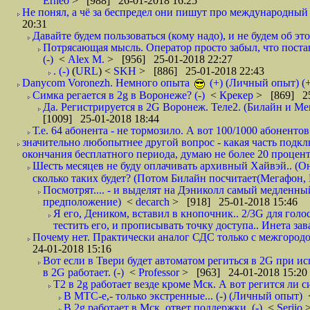
Erneo
> [988] 26-01-2018 16:25
Не понял, а чё за беспредел они пишут про международный 
20:31
Давайте будем пользоваться (кому надо), и не будем об этом
Потрясающая мысль. Оператор просто забыл, что постави
(-)
<
Alex M.
> [956] 25-01-2018 22:27
. (-)
(
URL
) <
SKH
> [886] 25-01-2018 22:43
Danycom Voronezh. Немного опыта
(+) (Личный опыт) (+
Симка регается в 2g в Воронеже? (-)
<
Крекер
> [869] 25
Да. Регистрируется в 2G Воронеж. Теле2. (Билайн и Мег
[1009] 25-01-2018 18:44
Т.е. 64 абонента - не тормозило. А вот 100/1000 абонентов
значительно любопытнее другой вопрос - какая часть подк
окончания бесплатного периода, думаю не более 20 проценто
Шесть месяцев не буду оплачивать архивный Хайвэй.. (Он 
сколько таких будет? (Потом Билайн посчитает(Мегафон, 
Посмотрят.... - и выделят на Дэниколл самый медленный
предположение)
<
decarch
> [918] 25-01-2018 15:46
Я его, Деником, вставил в кнопочник.. 2/3G для голо
тестить его, и прописывать точку доступа.. Инета зава
Почему нет. Практически аналог СДС только с межгородом.
24-01-2018 15:16
Вот если в Твери будет автоматом региться в 2G при ис
в 2G работает. (-)
<
Professor
> [963] 24-01-2018 15:20
T2 в 2g работает везде кроме Мск. А вот регится ли с
В МТС-е,- только экстренные... (-) (Личный опыт)
В 2g работает в Мск, ответ поддержки. (-)
<
Serjio