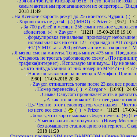
Зря они тронули Кислород 0518.. Я его почти не юзал.. 
самым активным пропагандистом их оператора... (Видим
2018 11:49
На Ксеноне скорость режут до 256 кбит/сек. Чудаки. (-)
<
Хорошо хоть не до 64.. (-) (IMHO)
<
Prizer
> [967] 15-0
За 700 рублей в месяц и 256 сомнительное удовольст
абонентов. (-)
<
Zavgor
> [1121] 15-09-2018 19:10
формулировка гениальная "произойдут небольшие из
нормальная как на сети Т2? Тогда надо и АП сократ
+1/ (У МТС-а за 200 руб/мес анлим на скорости 1 Мб
Я менял смс на минуты. Теперь минус 475 мин. Предпослед
Стараюсь не трогать работающую схему... (По принципу
трафика(интернет).. Использую минимум... Ну не знаю..
а кто-нибудь увидил от них номер по MNP ? (+)
<
77
Написал заявление на перевод в Мегафон. Пришло 
[960] 17-09-2018 20:38
Zavgor, отпишитесь тогда после 23,как все прошло
Номер перенесён. (+)
<
Zavgor
> [1046] 24-09
Симка Danycom продолжает жить и работать 
А как это возможно? Т.е с нее даже позвон
Ц:-"Честно, этот недооператор уже надоел". Честно
из него все соки..)
(+)
<
Prizer
> [1125] 17-09-2
боюсь, что скоро выжимать будет нечего.. (+) (Пе
У меня свалить не получится.. (Номер Московс
без домашнего стационарного интернета.. Ск
2018 11:20
Стартовала продажа SIM-карт DANYCOM в Омске 30 августа 