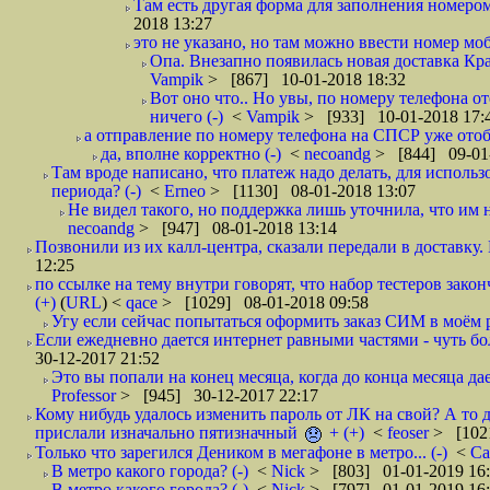
Там есть другая форма для заполнения номером 
2018 13:27
это не указано, но там можно ввести номер моб
Опа. Внезапно появилась новая доставка Кра
Vampik
> [867] 10-01-2018 18:32
Вот оно что.. Но увы, по номеру телефона о
ничего (-)
<
Vampik
> [933] 10-01-2018 17:
а отправление по номеру телефона на СПСР уже отоб
да, вполне корректно (-)
<
necoandg
> [844] 09-01
Там вроде написано, что платеж надо делать, для использ
периода? (-)
<
Erneo
> [1130] 08-01-2018 13:07
Не видел такого, но поддержка лишь уточнила, что им 
necoandg
> [947] 08-01-2018 13:14
Позвонили из их калл-центра, сказали передали в доставку. И
12:25
по ссылке на тему внутри говорят, что набор тестеров зак
(+)
(
URL
) <
qace
> [1029] 08-01-2018 09:58
Угу если сейчас попытаться оформить заказ СИМ в моём р
Если ежедневно дается интернет равными частями - чуть боле
30-12-2017 21:52
Это вы попали на конец месяца, когда до конца месяца дае
Professor
> [945] 30-12-2017 22:17
Кому нибудь удалось изменить пароль от ЛК на свой? А то 
прислали изначально пятизначный
+ (+)
<
feoser
> [102
Только что зарегился Деником в мегафоне в метро... (-)
<
С
В метро какого города? (-)
<
Nick
> [803] 01-01-2019 16
В метро какого города? (-)
<
Nick
> [797] 01-01-2019 16