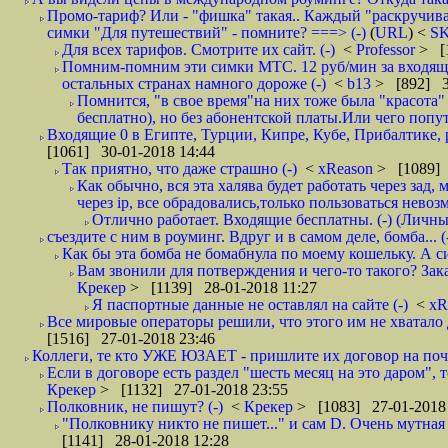
Промо-тариф? Или - "фишка" такая.. Каждый "раскручивае
симки "Для путешествий" - помните? ===> (-)
(
URL
) <
S
Для всех тарифов. Смотрите их сайт. (-)
<
Professor
> [
Помним-помним эти симки МТС. 12 руб/мин за входящие и
остальных странах намного дороже (-)
<
b13
> [892] 3
Помнится, "в свое время"на них тоже была "красота
бесплатно), но без абонентской платы.Или чего попут
Входящие 0 в Египте, Турции, Кипре, Кубе, Прибалтике, р
[1061] 30-01-2018 14:44
Так приятно, что даже страшно (-)
<
xReason
> [1089] 
Как обычно, вся эта халява будет работать через зад
через ip, все обрадовались,только пользоваться нево
Отлично работает. Входящие бесплатны. (-) (Личн
съездите с ним в роуминг. Вдруг и в самом деле, бомба... (
Как бы эта бомба не бомабнула по моему кошельку. А си
Вам звонили для потверждения и чего-то такого? Зака
Крекер
> [1139] 28-01-2018 11:27
Я паспортные данные не оставлял на сайте (-)
<
xR
Все мировые операторы решили, что этого им не хватало 
[1516] 27-01-2018 23:46
Коллеги, те кто УЖЕ ЮЗАЕТ - пришлите их договор на почту
Если в договоре есть раздел "шесть месяц на это даром", т
Крекер
> [1132] 27-01-2018 23:55
Полковник, не пишут? (-)
<
Крекер
> [1083] 27-01-2018
"Полковнику никто не пишет..." и сам D. Очень мутная
[1141] 28-01-2018 12:28