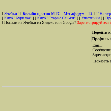
[
Ячейки
] [
Билайн против МТС - Мегафорум - T2
]
[
"На чер
[
Клуб "Курилка"
] [
Клуб "Старые Сell-ки"
] [
Участники
] [
Пр
[ Попали на Ячейки из Яндекс или Google?
Зарегистрируйтесь 
Перейти к
Профиль п
Email:
Сообщени
Зарегистр
Показать 