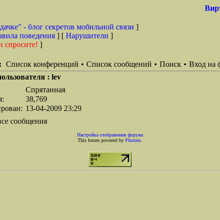
Вир
дачке" - блог секретов мобильной связи
]
авила поведения
] [
Нарушители
]
и спросите!
]
:
Список конференций
•
Список сообщений
•
Поиск
•
Вход на 
ользователя : lev
Спрятанная
я:
38,769
ирован:
13-04-2009 23:29
все сообщения
Настройка отображения форума
This forum powered by
Phorum
.