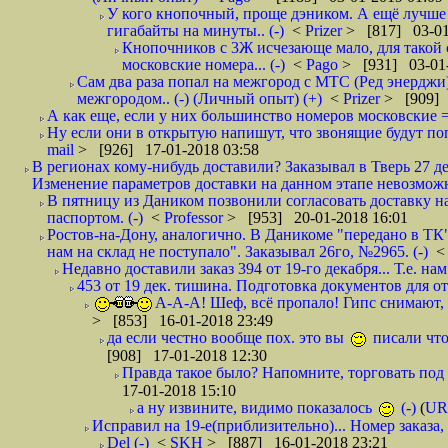
У кого кнопочный, проще дэником. А ещё лучше 
гигабайты на минуты.. (-)
<
Prizer
> [817] 03-01
Кнопочников с 3Ж исчезающе мало, для такой 
московские номера... (-)
<
Pago
> [931] 03-01-
Сам два раза попал на межгород с МТС (Ред энерджи) 
межгородом.. (-) (Личный опыт) (+)
<
Prizer
> [909] 
А как еще, если у них большинство номеров московские =
Ну если они в открытую напишут, что звонящие будут поп
mail
> [926] 17-01-2018 03:58
В регионах кому-нибудь доставили? Заказывал в Тверь 27 де
Изменение параметров доставки на данном этапе невозможн
В пятницу из Даником позвонили согласовать доставку н
паспортом. (-)
<
Professor
> [953] 20-01-2018 16:01
Ростов-на-Дону, аналогично. В Даникоме "передано в ТК"
нам на склад не поступало". Заказывал 26го, №2965. (-)
Недавно доставили заказ 394 от 19-го декабря... Т.е. нам
453 от 19 дек. тишина. Подготовка документов для от
А-А-А! Шеф, всё пропало! Гипс снимают, к
> [853] 16-01-2018 23:49
да если честно вообще пох. это вы
писали что
[908] 17-01-2018 12:30
Правда такое было? Напомните, торговать под
17-01-2018 15:10
а ну извините, видимо показалось
(-)
(
UR
Исправил на 19-е(приблизительно)... Номер заказа, 
Del (-)
<
SKH
> [887] 16-01-2018 23:21