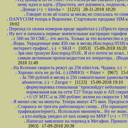
нему идти и идти.. (Простота, нет роуминга, подписок
Днище (+)
<
klovka
> [1225] 28-11-2018 18:20
Говорят если аб плата за месяц не списалась то симк
DANYCOM теперь в Воронеже. Стартовали продажи SIM-карт
18:02
Переход со своим номером вроде заработал (-) (Просто пре
Ну вот и начались первые значительные кастрации тарифов 
с 500 на 50 СМС,- это жесть. Только за это количество и ру
Воры. Украденные ими 450 смс в месяц (Кислород 0518) 
интернет-трафик!.. (-)
<
SKH
> [1053] 15-09-2018 16:20
Зря они тронули Кислород 0518.. Я его почти не юзал.. 
самым активным пропагандистом их оператора... (Видим
2018 11:49
На Ксеноне скорость режут до 256 кбит/сек. Чудаки. (-)
<
Хорошо хоть не до 64.. (-) (IMHO)
<
Prizer
> [967] 15-0
За 700 рублей в месяц и 256 сомнительное удовольст
абонентов. (-)
<
Zavgor
> [1123] 15-09-2018 19:10
формулировка гениальная "произойдут небольшие из
нормальная как на сети Т2? Тогда надо и АП сократ
+1/ (У МТС-а за 200 руб/мес анлим на скорости 1 Мб
Я менял смс на минуты. Теперь минус 475 мин. Предпослед
Стараюсь не трогать работающую схему... (По принципу
трафика(интернет).. Использую минимум... Ну не знаю..
а кто-нибудь увидил от них номер по MNP ? (+)
<
77
Написал заявление на перевод в Мегафон. Пришло 
[963] 17-09-2018 20:38