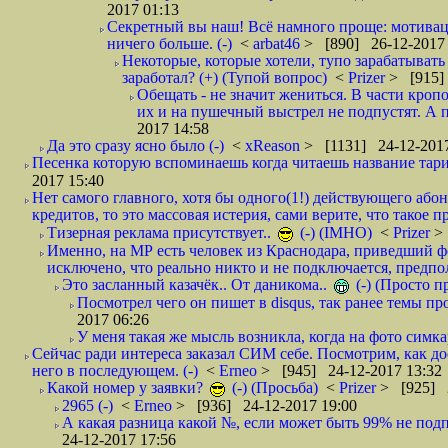
2017 01:13
Секретный вы наш! Всё намного проще: мотиваци
ничего больше. (-)
<
arbat46
> [890] 26-12-2017 
Некоторые, которые хотели, тупо зарабатывать 
заработал? (+) (Тупой вопрос)
<
Prizer
> [915]
Обещать - не значит жениться. В части кропо
их и на пушечный выстрел не подпустят. А п
2017 14:58
Да это сразу ясно было (-)
<
xReason
> [1131] 24-12-2017
Песенка которую вспоминаешь когда читаешь название тар
2017 15:40
Нет самого главного, хотя бы одного(1!) действующего абон
кредитов, то это массовая истерия, сами верите, что такое п
Тизерная реклама присутствует..
(-) (IMHO)
<
Prizer
>
Именно, на МР есть человек из Краснодара, приведший ф
исключено, что реально никто и не подключается, предпол
Это засланный казачёк.. От даникома..
(-) (Просто 
Посмотрел чего он пишет в disqus, так ранее темы пр
2017 06:26
У меня такая же мысль возникла, когда на фото симкар
Сейчас ради интереса заказал СИМ себе. Посмотрим, как д
него в последующем. (-)
<
Erneo
> [945] 24-12-2017 13:32
Какой номер у заявки?
(-) (Просьба)
<
Prizer
> [925] 2
2965 (-)
<
Erneo
> [936] 24-12-2017 19:00
А какая разница какой №, если может быть 99% не подп
24-12-2017 17:56