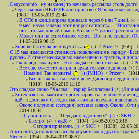
Danycominfo - ну наконец-то началась рассылка столь дол
Через сколько НЕДЕЛЬ они привозят? Я больше месяца жду,
[983] 13-05-2019 22:44
В СПб в конце апреля привезли через 6 или 7 дней. (-)
9 мес. назад задавал этот вопрос саппорту... - "Восст
нет - только новый номер. В офисе "чужого" региона во
Может они на есим бизнес метят... Вот и не спешат.. (О
14-05-2019 08:15
Хорошо бы пуша не получить...
(-)
<
Prizer
> [956] 13
С 15 мая изменяется стоимость подключения к тарифу «Бесп
рублей. И станет необходимо ежемесячно и тратить, и попол
Так народ ломанулся... Это сладкое слово халява... (-)
<
Pr
Все еще хуже: это интриги архангельского дилера. (+)
(
Номанн! Так держать!
(-) (IMHO)
<
Prizer
> [1011
Все не так как на самом деле: Даня подтвердил, чт
[1018] 18-05-2019 11:19
Это сладкое слово "Халява" - тариф Бесплатный (+) (Личны
Хотел взять на майские протестировать... в общем две не
идёт в доставку. Сегодня смс - симка передана в доставку.
Около полуночи (сегодня) оставил заявку. Около 10-ти у
2019 18:34
Сутки прочь... - "Передано в доставку". (-)
<
SKH
> 
Быстро! (-)
<
ag28
> [1194] 14-05-2019 23:15
Сегодня привезли. (-)
<
SKH
> [1038] 22-05-20
А кто нибудь пользовался data-роумингом в других странах?
Steuer
> [954] 26-04-2019 08:57