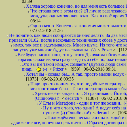
03:39
Халява хорошо конечно, но для меня есть большое 
Что страшного в этом сне? (Я лично развлекаюсь.
международных звонков взял.. Как в своё время
08:14
Однозначно. Копеечная экономия может вылезти
07-02-2018 21:56
Не понятно, как люди собираются бизнес делать. За два мес
привезли 01.02. после нескольких технических сбоев у дост
имхо, так все и задумывалось. Много шума. Из того что к
запуску уже многие будут наслышаны.. (-)
<
Prizer
> [112
Все будут наслышаны, что у этого Дынякома обслужива
гораздо сложнее, чем сразу создать о себе положительн
Это вы им такой имидж создаете? (Думаю люди сами оп
пиар...
(-)
<
Prizer
> [959] 06-02-2018 09:31
Хотел бы - создал бы... А так, просто мысли вслух 
[1073] 06-02-2018 09:35
Надо просто понимать, что подобные операторы 
мелкооптовые базы.. Таких операторов может быт
Хрень несёте какую-то... Я сравниваю с Йотой
(Ошибочка!)
<
decarch
> [1387] 06-02-2018 0
У Ёты и Мегафона,- один и тот же хозяин.. (-
Ну и что с того, что один? А ведут себя 
пунктам (-) (Ошибочка!)
<
decarch
> [1082
Подождём еще нескольких на каждой из 
движение все, конечная цель ничто... Образец договора н