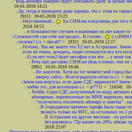
"ведь абоняру наверно будут списывать сразу за целый мес
10-01-2018 14:21
Да, тогда в принципе даже хорошо, что с этим не связал
[911] 10-01-2018 15:23
Неугомонный..
Ты СИМ-ки покупаешь для того ч
2018 18:53
в большинстве случаев я выжимаю из нее какие-то со
Сложностей сам себе нагородил.. В голове..
(-) (IMHO
почему? (-)
<
slava87
> [931] 10-01-2018 12:17
Потому.. Вы же знаете что Т2 нет в Астрахани. Зачем
если не очень, дождись, скоро отпишутся все кто полу
Если нет теле2 будет мегафон или мтс ... у меня так 
Речь про доставку СИМ-ки (Как я понял, они не з
[981] 10-01-2018 18:46
Не захотели. Хотя на тот момент мой город бы
вверху сайта - Волгоградскую область (-)
<
sla
Зачем вам виртуал, если даже СДС маринуете? Зачем 
хобби это, для коллекции (-)
<
je7711
> [1034] 10-
Хобби. Один СДС,полученный по коду, активно и
абонярные, перенесенные по MNP, мариную, може
"получилось отключить абоняру и пакеты" - как
В стародавние времена тарифа была такая те
звонить только на МТС, на остальных по 2 руб
В Астрахани на другие местные - по рубл
без роуминга. 72р капает по 20%, обязан т
2018 22:07
Привезли таки в пятницу еще, сеть телефон видит, но симку