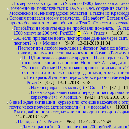
Номер заказа в студию... (У меня ~1900) Заказывал 23 дека
Возможно ли подключиться к DANYCOM, сохранив свой номе
Московской и Ленинградской областей, а также из Краснода
Сегодня привезли моему приятелю.. (На работу) Вставил СИ
просто бесплатно. А так, обычный Теле2. Со всеми вытек
Гигабайты на минуты еще не пробовали поменять.. (А та
1500 минут за 200 руб! РулёЗЗ!
(-)
<
Prizer
> [1163] 1
Т.е., если при заказе вбить паспортные данные через сай
паспорт? (-)
<
Мойша
> [940] 13-01-2018 11:34
Паспорт при любом раскладе не фотают. Заранее вбит
никому не нужны, если вы конечно не бомж.. (Бомжам в
На ПД иногда оформляют кредиты. И отнюдь не на б
интересны копии паспортов. Не знали? А выводы дела
"Заранее вбитые ПД ускоряют процесс вписывания"?
остается, а листочек с паспорт данными, чтобы заполн
Не парься. Лучше не бери... Он всё равно тебе нафи
Prizer
> [927] 13-01-2018 13:58
Наконец здравая мысль. (-)
<
Consul
> [871] 14-
В чем сакральный смысл передачи паспортных да
каракули? (+)
<
Мойша
> [942] 14-01-2018 10:5
6 дней ждал активации, курьер или кто еще накосячил с от
почту, через полчаса активировали (+)
<
necoandg
> [1008]
Вы случайно не знаете, можно ли на один паспорт оформи
11-01-2018 13:27
Не надо.. (-)
<
Prizer
> [868] 11-01-2018 13:45
Даже гарантийный взнос не надо 200 рублей за июнь?