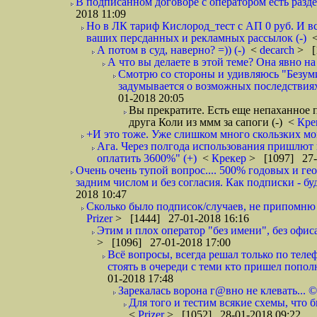
В подписанном договоре с оператором есть разде
2018 11:09
Но в ЛК тариф Кислород_тест с АП 0 руб. И вс
ваших персданных и рекламных рассылок (-)
А потом в суд, наверно? =)) (-)
<
decarch
> [
А что вы делаете в этой теме? Она явно на д
Смотрю со стороны и удивляюсь "Безумию
задумывается о возможных последствия
01-2018 20:05
Вы прекратите. Есть еще непаханное 
друга Коли из ммм за сапоги (-)
<
Кре
+И это тоже. Уже слишком много скользких мо
Ага. Через полгода использования пришлют п
оплатить 3600%" (+)
<
Крекер
> [1097] 27-
Очень очень тупой вопрос.... 500% годовых и ге
задним числом и без согласия. Как подписки - бу
2018 10:47
Сколько было подписок/случаев, не припомню 
Prizer
> [1444] 27-01-2018 16:16
Этим и плох оператор "без имени", без офиса
> [1096] 27-01-2018 17:00
Всё вопросы, всегда решал только по телеф
стоять в очереди с теми кто пришел попол
01-2018 17:48
Зарекалась ворона г@вно не клевать... ©
Для того и тестим всякие схемы, что б
<
Prizer
> [1052] 28-01-2018 09:22