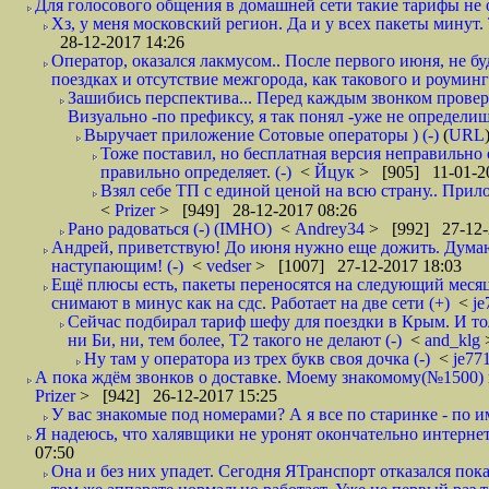
Для голосового общения в домашней сети такие тарифы не о
Хз, у меня московский регион. Да и у всех пакеты минут. 
28-12-2017 14:26
Оператор, оказался лакмусом.. После первого июня, не бу
поездках и отсутствие межгорода, как такового и роуминга.
Зашибись перспектива... Перед каждым звонком проверят
Визуально -по префиксу, я так понял -уже не определи
Выручает приложение Сотовые операторы ) (-)
(
URL
Тоже поставил, но бесплатная версия неправильно
правильно определяет. (-)
<
Йцук
> [905] 11-01-2
Взял себе ТП с единой ценой на всю страну.. При
<
Prizer
> [949] 28-12-2017 08:26
Рано радоваться (-) (IMHO)
<
Andrey34
> [992] 27-12-
Андрей, приветствую! До июня нужно еще дожить. Думаю 
наступающим! (-)
<
vedser
> [1007] 27-12-2017 18:03
Ещё плюсы есть, пакеты переносятся на следующий месяц 
снимают в минус как на сдс. Работает на две сети (+)
<
j
Сейчас подбирал тариф шефу для поездки в Крым. И то
ни Би, ни, тем более, Т2 такого не делают (-)
<
and_klg
Ну там у оператора из трех букв своя дочка (-)
<
je77
А пока ждём звонков о доставке. Моему знакомому(№1500) поз
Prizer
> [942] 26-12-2017 15:25
У вас знакомые под номерами? А я все по старинке - по 
Я надеюсь, что халявщики не уронят окончательно интернет 
07:50
Она и без них упадет. Сегодня ЯТранспорт отказался пока