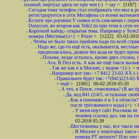
полный. виртуал здесь не при чем (-)
<
say
> [1187] 
Сегодня тоже телефон стал отображать что мол в р
регистрируется в сети Мегафона со всеми вытекаю
Кстати про роуминг.У симки есть сим-меню с пере
Danycom, во втором как Tele2 (и при этом в сети не 
Короткий набор,- открытая тема. Например у Теле2
номера (Местные) (+)
<
Prizer
> [1222] 03-02-2018
Чтобы не было таких проблем надо по всей стране
Надо же, где-то ещё есть, оказывается, местны
предполагалось, дозвон без кода не будет проход
Похоже, везде остались, кроме двух столиц. 
Ага. В Пнз есть. А как же ещё такси вызыв
Так же как и в Москве, с кодом =) (-)
<
m
Например вот так:- +7 8412 23-02-ХХ (-
Правильнее будет так: +7(841)223-02-Х
<
mail
> [1081] 06-02-2018 05:20
А что, в Пензе, семизначка? (Я же бр
Да, код 841 (2/4/5, остальные сво
Как я понимаю 4 и 5 в области?
после трёхзначного кода) (+)
<
У меня ноут сайт Россвязи не
человек ссылку дал, так на то
02-2018 05:39
Шестизначка у нас, все такси ш
В Москве у некоторых такси 
номера РТ звоните? Или они в