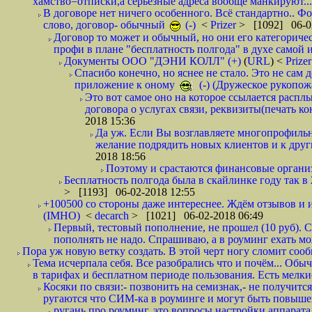
хамство=отписки,а серьезные адреса вообще манкируют...
В договоре нет ничего особенного. Всё стандартно.. Фот
слово, договор- обычный
(-)
<
Prizer
> [1092] 06-0
Договор то может и обычный, но они его категоричес
профи в плане "бесплатность полгода" в духе самой 
Документы ООО "ДЭНИ КОЛЛ" (+)
(
URL
) <
Prize
Спасибо конечно, но яснее не стало. Это не сам
приложение к оному
(-) (Дружеское рукопож
Это вот самое оно на которое ссылается распл
договора о услугах связи, реквизиты(печать ко
2018 15:36
Да уж. Если Вы возглавляете многопрофиль
желание подрядить новых клиентов и к други
2018 18:56
Поэтому и срастаются финансовые организа
Бесплатность полгода была в скайлинке году так в
> [1193] 06-02-2018 12:55
+100500 со стороны даже интереснее. Ждём отзывов и и
(IMHO)
<
decarch
> [1021] 06-02-2018 06:49
Первый, тестовый пополнение, не прошел (10 руб). Сд
пополнять не надо. Спрашиваю, а в роуминг ехать мо
Пора уж новую ветку создать. В этой черт ногу сломит сооб
Тема исчерпала себя. Все разобрались что и почём... О
в тарифах и бесплатном периоде пользования. Есть мелкие
Косяки по связи:- позвонить на семизнак,- не получится
ругаются что СИМ-ка в роуминге и могут быть повышен
ругань про роуминг, это вопросы настройки аппарата