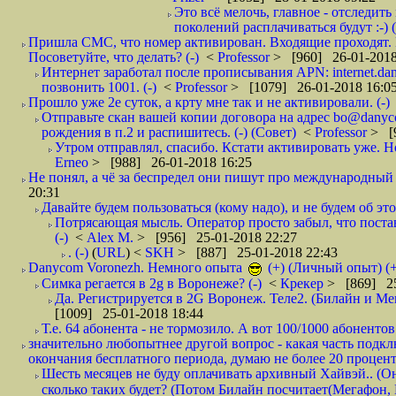
Это всё мелочь, главное - отследит
поколений расплачиваться будут :-) (
Пришла СМС, что номер активирован. Входящие проходят. И
Посоветуйте, что делать? (-)
<
Professor
> [960] 26-01-2018
Интернет заработал после прописывания APN: internet.da
позвонить 1001. (-)
<
Professor
> [1079] 26-01-2018 16:0
Прошло уже 2е суток, а крту мне так и не активировали. (-)
Отправьте скан вашей копии договора на адрес bo@danyc
рождения в п.2 и распишитесь. (-) (Совет)
<
Professor
> [
Утром отправлял, спасибо. Кстати активировать уже. Но 
Erneo
> [988] 26-01-2018 16:25
Не понял, а чё за беспредел они пишут про международный 
20:31
Давайте будем пользоваться (кому надо), и не будем об этом
Потрясающая мысль. Оператор просто забыл, что постави
(-)
<
Alex M.
> [956] 25-01-2018 22:27
. (-)
(
URL
) <
SKH
> [887] 25-01-2018 22:43
Danycom Voronezh. Немного опыта
(+) (Личный опыт) (+
Симка регается в 2g в Воронеже? (-)
<
Крекер
> [869] 25
Да. Регистрируется в 2G Воронеж. Теле2. (Билайн и Мег
[1009] 25-01-2018 18:44
Т.е. 64 абонента - не тормозило. А вот 100/1000 абонентов
значительно любопытнее другой вопрос - какая часть подк
окончания бесплатного периода, думаю не более 20 проценто
Шесть месяцев не буду оплачивать архивный Хайвэй.. (Он 
сколько таких будет? (Потом Билайн посчитает(Мегафон, 