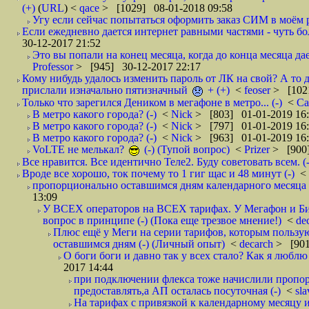
(+)
(
URL
) <
qace
> [1029] 08-01-2018 09:58
Угу если сейчас попытаться оформить заказ СИМ в моём р
Если ежедневно дается интернет равными частями - чуть боле
30-12-2017 21:52
Это вы попали на конец месяца, когда до конца месяца дае
Professor
> [945] 30-12-2017 22:17
Кому нибудь удалось изменить пароль от ЛК на свой? А то 
прислали изначально пятизначный
+ (+)
<
feoser
> [102
Только что зарегился Деником в мегафоне в метро... (-)
<
С
В метро какого города? (-)
<
Nick
> [803] 01-01-2019 16
В метро какого города? (-)
<
Nick
> [797] 01-01-2019 16
В метро какого города? (-)
<
Nick
> [963] 01-01-2019 16
VoLTE не мелькал?
(-) (Тупой вопрос)
<
Prizer
> [900]
Все нравится. Все идентично Теле2. Буду советовать всем. (-
Вроде все хорошо, ток почему то 1 гиг щас и 48 минут (-)
<
пропорционально оставшимся дням календарного месяца в
13:09
У ВСЕХ операторов на ВСЕХ тарифах. У Мегафон и Би 
вопрос в принципе (-) (Пока еще трезвое мнение!)
<
de
Плюс ещё у Меги на серии тарифов, которым пользую
оставшимся дням (-) (Личный опыт)
<
decarch
> [901
О боги боги и давно так у всех стало? Как я люблю 
2017 14:44
при подключении флекса тоже начислили пропорц
предоставлять,а АП осталась посуточная (-)
<
sl
На тарифах с привязкой к календарному месяцу 