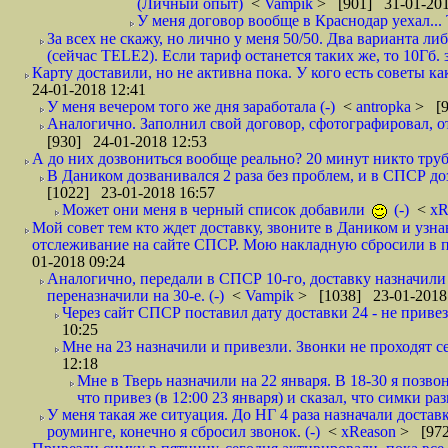
(Личный опыт)
<
Vampik
> [901] 31-01-201
У меня договор вообще в Краснодар уехал...
За всех не скажу, но лично у меня 50/50. Два варианта л
(сейчас TELE2). Если тариф останется таких же, то 10Гб. 
Карту доставили, но не активна пока. У кого есть советы к
24-01-2018 12:41
У меня вечером того же дня заработала (-)
<
antropka
> [9
Аналогично. Заполнил свой договор, сфотографировал, 
[930] 24-01-2018 12:53
А до них дозвониться вообще реально? 20 минут никто трубк
В Даником дозванивался 2 раза без проблем, и в СПСР дозв
[1022] 23-01-2018 16:57
Может они меня в черный список добавили
(-)
<
xR
Мой совет тем кто ждет доставку, звоните в Даником и узн
отслеживание на сайте СПСР. Мою накладную сбросили в п
01-2018 09:24
Аналогично, передали в СПСР 10-го, доставку назначили н
переназначили на 30-е. (-)
<
Vampik
> [1038] 23-01-2018
Через сайт СПСР поставил дату доставки 24 - не привезл
10:25
Мне на 23 назначили и привезли. Звонки не проходят 
12:18
Мне в Тверь назначили на 22 января. В 18-30 я позво
что привез (в 12:00 23 января) и сказал, что симки раз
У меня такая же ситуация. До НГ 4 раза назначали доставк
роуминге, конечно я сбросил звонок. (-)
<
xReason
> [972