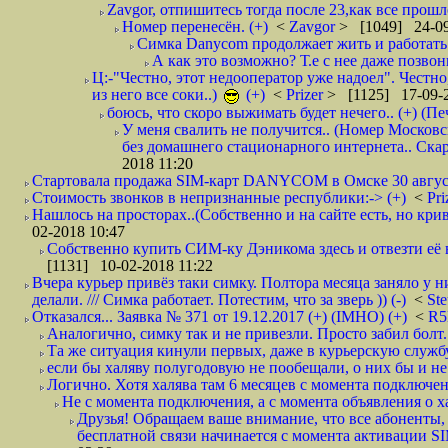
Zavgor, отпишитесь тогда после 23,как все прошло
Номер перенесён. (+)
<
Zavgor
> [1049] 24-09
Симка Danycom продолжает жить и работать 
А как это возможно? Т.е с нее даже позвон
Ц:-"Честно, этот недооператор уже надоел". Честно
из него все соки..)
(+)
<
Prizer
> [1125] 17-09-2
боюсь, что скоро выжимать будет нечего.. (+) (Пе
У меня свалить не получится.. (Номер Московс
без домашнего стационарного интернета.. Ск
2018 11:20
Стартовала продажа SIM-карт DANYCOM в Омске 30 августа 
Стоимость звонков в непризнанные республики:-> (+)
<
Pri
Нашлось на просторах..(Собственно и на сайте есть, но криво. А наро
02-2018 10:47
Собственно купить СИМ-ку Дэникома здесь и отвезти её в
[1131] 10-02-2018 11:22
Вчера курьер привёз таки симку. Полтора месяца заняло у н
делали. /// Симка работает. Потестим, что за зверь )) (-)
<
St
Отказался... Заявка № 371 от 19.12.2017 (+) (IMHO) (+)
<
R
Аналогично, симку так и не привезли. Просто забил болт. 
Та же ситуация кинули первых, даже в курьерскую службу
если бы халяву полугодовую не пообещали, о них бы и не
Логично. Хотя халява там 6 месяцев с момента подключени
Не с момента подключения, а с момента объявления о хал
Друзья! Обращаем ваше внимание, что все абоненты, 
бесплатной связи начинается с момента активации 