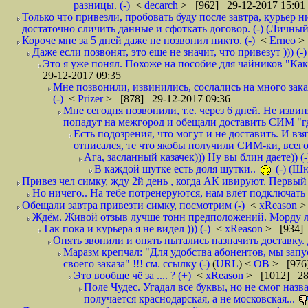
разницы. (-)
<
decarch
> [962] 29-12-2017 15:01
Только что привезли, пробовать буду после завтра, курьер н
достаточно сличить данные и сфоткать договор. (-) (Личный 
Короче мне за 5 дней даже не позвонил никто. (-)
<
Erneo
>
Даже если позвонят, это еще не значит, что привезут ))) (-)
Это я уже понял. Похоже на пособие для чайников "Как о
29-12-2017 09:35
Мне позвонили, извинились, сослались на много заказ
(-)
<
Prizer
> [878] 29-12-2017 09:36
Мне сегодня позвонили, т.е. через 6 дней. Не изв
попадут на межгород и обещали доставить СИМ "где
Есть подозрения, что могут и не доставить. И взят
отписался, те что якобы получили СИМ-ки, всего 
Ага, засланный казачек))) Ну вы блин даете)) (-
В каждой шутке есть доля шутки..
(-) (Ш
Привез чел симку, жду 2й день , когда АК ивируют. Первый р
Но ничего.. На тебе потренеруются, нам влёт подключать б
Обещали завтра привезти симку, посмотрим (-)
<
xReason
>
Ждём. Живой отзыв лучше тонн предположений. Морду ли
Так пока и курьера я не видел ))) (-)
<
xReason
> [934] 
Опять звонили и опять пытались назначить доставку. 
Маразм крепчал: "Для удобства абонентов, мы запу
своего заказа" !!! см. ссылку (-)
(
URL
) <
ОВ
> [976
Это вообще чё за .... ? (+)
<
xReason
> [1012] 28
Поле Чудес. Угадал все буквы, но не смог наз
получается краснодарская, а не московская...