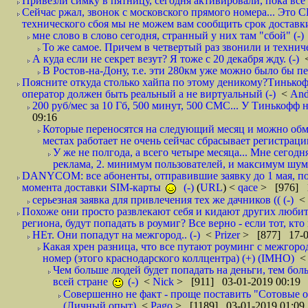
Привезли симку в пятницу, сегодня активировали, пока все 
Сейчас ржал, звонок с московского прямого номера... Это С
технического сбоя мы не можем вам сообщить срок доставки
мне слово в слово сегодня, странный у них там "сбой" (-)
То же самое. Причем в четвертый раз звонили и техниче
А куда если не секрет везут? Я тоже с 20 декабря жду. (-)
В Ростов-на-Дону, т.е. эти 280км уже можно было бы пеш
Поясните откуда столько хайпа по этому деникому?Тинькоф
оператор должен быть реальный а не виртуальный (-)
<
And
200 руб/мес за 10 Гб, 500 минут, 500 СМС... У Тинькофф не
09:16
Которые переносятся на следующий месяц и можно обмен
местах работает не очень сейчас сбрасывает регистрацию
У же не полгода, а всего четыре месяца... Мне сегод
реклама, 2. минимум пользователей, и максимум шума.
DANYCOM: все абоненты, отправившие заявку до 1 мая, пол
момента доставки SIM-карты
(-)
(
URL
) <
qace
> [976] 1
серьезная заявка для привлечения тех же дачников (( (-)
<
Похоже они просто развлекают себя и кидают других любител
региона, будут попадать в роумиг? Все верно - если тот, кто вам звони 
НЕт. Они попадут на межгород.. (-)
<
Prizer
> [877] 17-0
Какая хрен разница, что все путают роуминг с межгор
номер (этого краснодарского коллцентра) (+) (IMHO)
Чем больше людей будет попадать на деньги, тем бо
всей стране
(-)
<
Nick
> [911] 03-01-2019 00:19
Совершенно не факт - проще поставить "Сотовые опе
(Личный опыт)
<
Pago
> [1189] 03-01-2019 01:09