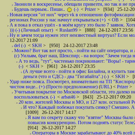
Звонили в воскресенье, обещали привезти, но так и не при
Будешь первым.. Пиши..
(-)
<
Prizer
> [934] 25-12-20
Новая версия "от них" через vk в отношении фотофиксаци
регионах России у нас начнут открываться (+)
<
ОВ
> [104
А я пока в отказ ушёл - в моём кругу это было 7 заявок. Х
))) (-) (Личный опыт)
<
Ruslan99
> [888] 24-12-2017 23:56
Ну и зачем тогда нужен этот неизвестный виртуал? Если м
12-2017 21:09
del (-)
<
SKH
> [950] 24-12-2017 23:48
Можно? Вот так вот просто, - пойти на сайт оператора, и л
(с) Уильям, брат наш, Шекспир; - на вопрос "Зачем тогда 
А то ведь, "тут", частенько покрикивают: "Воры! - тариф-
(-)
<
SKH
> [961] 24-12-2017 23:35
(А лучше всего - пойти в офис Билайна, и купить там 
деньги (что и СДС) - два "Гигабайта".) (-)
<
SKH
> [
Удар ниже пояса. Посмотрел, внимательно на ТП "Кислород"
чистом виде.. (+) (Просто предположение)
(
URL
) <
Prizer
> 
Учитывая покрытие по Московской области, это далеко н
воспользоваться. (-)
<
arbat46
> [843] 25-12-2017 09:20
20 млн. жителей Москвы и МО, и 127 млн. остальной Рос
И что? Каждый побежал покупать симку? Смешно. А вт
[1009] 26-12-2017 14:17
Я вам по секрету скажу что "взятие" Москвы было 
повысив конкуренцию. Потом поднять статус Теле2 
[914] 26-12-2017 14:27
Операторы в Москве зарабатывают до 40% всей пр