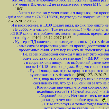
том же аппарате нормально работает. Уже не первый раз т
У меня в ВК через Т2 не авторизуется, а через МТС - 
10:31
Значит не только у меня такое, а я надеялся, что просто
днём звонили с +74992150890, подтвердили получение на зав
25-12-2017 20:36
Я в воскресенье, в 13:30 сделал заказ, до сих пор никто н
В субботу, в час дня.. Тож не звонили.. (-) (Личный опы
СПСР какие-то проблемные: звонят из даньки, предлагают 
necoandg
> [910] 26-12-2017 16:37
Курьер с ПД клиентов не выходит на связь =) (-)
<
deca
сама служба курьерская ужасная просто, достаточно п
проблемные были. с тех пор ничего не поменялось (-)
Т.е. своей курьерской службы у них нет (что коне
услуг доставки от этого не меньше (-) (IMHO)
<
de
в соцсетях они пишут, что выбранный ранее ном
после 1.01.18 точках продаж. Видимо с кс не сло
Ну с 1 января как офисы продаж откроются эли
рукопожатие!)
<
decarch
> [898] 27-12-2017 1
Увы, mnp на тестовый период у них не преду
составлено так, что до 1.06 они ни за что не 
Кто-нибудь задумался что они собираются
подобных тестов? (-) (Тупой вопрос)
<
Pri
Хороший вопрос. Нет связи=тест, не идет
раскладе зачем они вообще нужны...
СИМ привезут (И только тогда начнётся
вот в остальном не уверен.. -> (+)
<
Pr