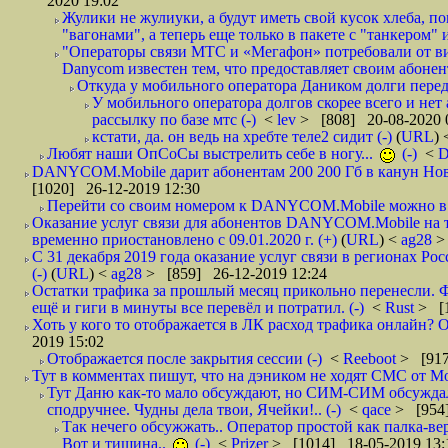
2020 19:02
Жулики не жулиуки, а будут иметь свой кусок хлеба, 
"вагонами", а теперь еще только в пакете с "танкером" и
"Операторы связи МТС и «Мегафон» потребовали от вир
Danycom известен тем, что предоставляет своим абонент
Откуда у мобильного оператора Даником долги перед
У мобильного оператора долгов скорее всего и нет
рассылку по базе мтс (-)
<
lev
> [808] 20-08-2020 
кстати, да. он ведь на хребте теле2 сидит (-)
(
URL
)
Любят наши ОпСоСы выстрелить себе в ногу...
(-)
<
DANYCOM.Mobile дарит абонентам 200 200 Гб в канун Нового
[1020] 26-12-2019 12:30
Перейти со своим номером к DANYCOM.Mobile можно в 5
Оказание услуг связи для абонентов DANYCOM.Mobile на 
временно приостановлено с 09.01.2020 г. (+)
(
URL
) <
ag28
>
С 31 декабря 2019 года оказание услуг связи в регионах Рос
(-)
(
URL
) <
ag28
> [859] 26-12-2019 12:24
Остатки трафика за прошлый месяц прикольно перенесли. Ф
ещё и гиги в минуты все перевёл и потратил. (-)
<
Rust
> [
Хоть у кого то отображается в ЛК расход трафика онлайн? О
2019 15:02
Отображается после закрытия сессии (-)
<
Reeboot
> [917
Тут в комментах пишут, что на дэником не ходят СМС от Мо
Тут Даню как-то мало обсуждают, но СИМ-СИМ обсуждали 
сподручнее. Чудны дела твои, Ячейки!.. (-)
<
qace
> [954]
Так нечего обсужжать.. Оператор простой как палка-верё
Вот и тишина..
(-)
<
Prizer
> [1014] 18-05-2019 13: