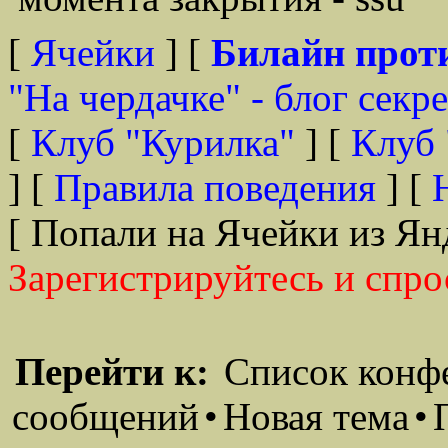
[
Ячейки
] [
Билайн прот
"На чердачке" - блог секр
[
Клуб "Курилка"
] [
Клуб 
] [
Правила поведения
] [
[ Попали на Ячейки из Ян
Зарегистрируйтесь и спро
Перейти к:
Список конф
сообщений
•
Новая тема
•