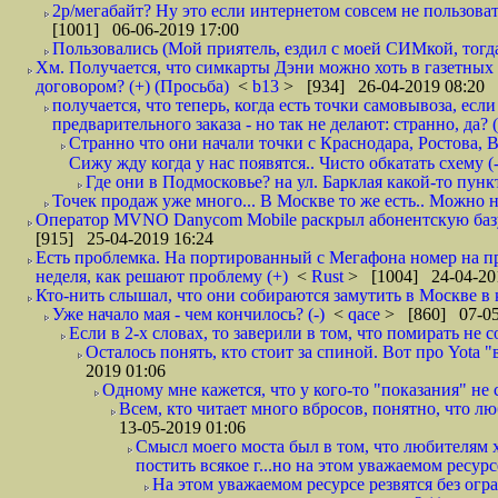
2р/мегабайт? Ну это если интернетом совсем не пользовать
[1001] 06-06-2019 17:00
Пользовались (Мой приятель, ездил с моей СИМкой, тогд
Хм. Получается, что симкарты Дэни можно хоть в газетных к
договором? (+) (Просьба)
<
b13
> [934] 26-04-2019 08:20
получается, что теперь, когда есть точки самовывоза, есл
предварительного заказа - но так не делают: странно, да? (
Странно что они начали точки с Краснодара, Ростова,
Сижу жду когда у нас появятся.. Чисто обкатать схему (-
Где они в Подмосковье? на ул. Барклая какой-то пункт
Точек продаж уже много... В Москве то же есть.. Можно на
Оператор MVNO Danycom Mobile раскрыл абонентскую базу.
[915] 25-04-2019 16:24
Есть проблемка. На портированный с Мегафона номер на при
неделя, как решают проблему (+)
<
Rust
> [1004] 24-04-20
Кто-нить слышал, что они собираются замутить в Москве в к
Уже начало мая - чем кончилось? (-)
<
qace
> [860] 07-05
Если в 2-х словах, то заверили в том, что помирать не с
Осталось понять, кто стоит за спиной. Вот про Yota "
2019 01:06
Одному мне кажется, что у кого-то "показания" не с
Всем, кто читает много вбросов, понятно, что люб
13-05-2019 01:06
Смысл моего моста был в том, что любителям х
постить всякое г...но на этом уважаемом ресурсе.
На этом уважаемом ресурсе резвятся без огр