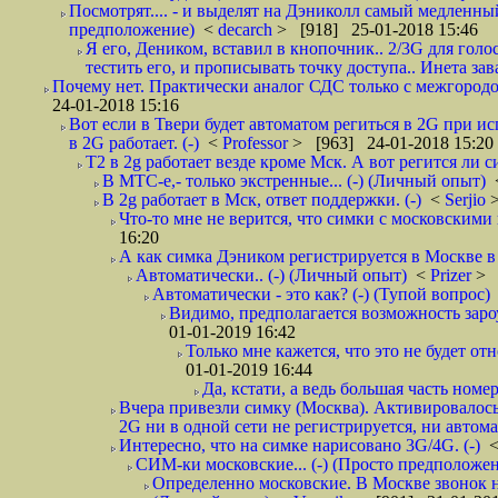
Посмотрят.... - и выделят на Дэниколл самый медленный
предположение)
<
decarch
> [918] 25-01-2018 15:46
Я его, Деником, вставил в кнопочник.. 2/3G для голо
тестить его, и прописывать точку доступа.. Инета зава
Почему нет. Практически аналог СДС только с межгородом.
24-01-2018 15:16
Вот если в Твери будет автоматом региться в 2G при ис
в 2G работает. (-)
<
Professor
> [963] 24-01-2018 15:20
T2 в 2g работает везде кроме Мск. А вот регится ли с
В МТС-е,- только экстренные... (-) (Личный опыт)
В 2g работает в Мск, ответ поддержки. (-)
<
Serjio
Что-то мне не верится, что симки с московскими 
16:20
А как симка Дэником регистрируется в Москве в 
Автоматически.. (-) (Личный опыт)
<
Prizer
> 
Автоматически - это как? (-) (Тупой вопрос)
Видимо, предполагается возможность зароу
01-01-2019 16:42
Только мне кажется, что это не будет о
01-01-2019 16:44
Да, кстати, а ведь большая часть номер
Вчера привезли симку (Москва). Активировалось п
2G ни в одной сети не регистрируется, ни автом
Интересно, что на симке нарисовано 3G/4G. (-)
СИМ-ки московские... (-) (Просто предположе
Определенно московские. В Москве звонок н