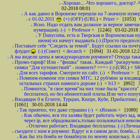
-Хорошо... -Что хорошего, доктор? -
02-2018 08:01
А как давно в Воронеже перешли на 7-значную нумер
с 01.02.2011
(+) (OFF)
(
URL
) <
Prizer
> [1053] 0
Ясно. Надо отдать вам должное за верное замечан
нумерация). (-)
<
Professor
> [1246] 03-02-2018 
У Danycoma, есть и Тверская и Воронежская ну
июня) их начнут выдавать (-) (Просто предпол
Поставьте себе "Следить за темой". Будут ссылки на почт
флудит
(-) (Совет)
<
decarch
> [1094] 31-01-2018 12:2
А вы видели цены в международном роуминге? Откуда такая
Промо-тариф? Или - "фишка" такая.. Каждый "раскручивае
симки "Для путешествий" - помните? ===> (-)
(
URL
) <
S
Для всех тарифов. Смотрите их сайт. (-)
<
Professor
> [
Помним-помним эти симки МТС. 12 руб/мин за входящие и
остальных странах намного дороже (-)
<
b13
> [892] 3
Помнится, "в свое время"на них тоже была "красота
бесплатно), но без абонентской платы.Или чего попут
Входящие 0 в Египте, Турции, Кипре, Кубе, Прибалтике, р
[1061] 30-01-2018 14:44
Так приятно, что даже страшно (-)
<
xReason
> [1089] 
Как обычно, вся эта халява будет работать через зад
через ip, все обрадовались,только пользоваться нево
Отлично работает. Входящие бесплатны. (-) (Личн
съездите с ним в роуминг. Вдруг и в самом деле, бомба... (
Как бы эта бомба не бомабнула по моему кошельку. А си