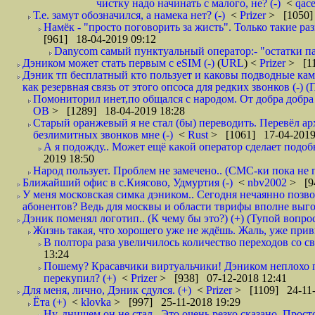
чистку надо начинать с малого, не? (-)
<
qac
Т.е. замут обозначился, а намека нет? (-)
<
Prizer
> [1050]
Намёк - "просто поговорить за жисть". Только такие ра
[961] 18-04-2019 09:12
Danycom самый пунктуальный оператор:- "остатки па
Дэником может стать первым с еSIM (-)
(
URL
) <
Prizer
> [11
Дэник тп бесплатный кто пользует и каковы подводные кам
как резервная связь от этого опсоса для редких звонков (-) (
Помониторил инет,по общался с народом. От добра добра 
ОВ
> [1289] 18-04-2019 18:28
Старый оранжевый я не стал (бы) переводить. Перевёл а
безлимитных звонков мне (-)
<
Rust
> [1061] 17-04-2019
А я подожду.. Может ещё какой оператор сделает подо
2019 18:50
Народ пользует. Проблем не замечено.. (СМС-ки пока не п
Ближайший офис в с.Киясово, Удмуртия (-)
<
nbv2002
> [9
У меня московская симка дэником.. Сегодня нечаянно позво
абонентов? Ведь для москвы и области тврифы вполне выго
Дэник поменял логотип.. (К чему бы это?) (+) (Тупой вопро
Жизнь такая, что хорошего уже не ждёшь. Жаль, уже привы
В полтора раза увеличилось количество переходов со
13:24
Пошему? Красавчики виртуальчики! Дэником неплохо п
перекупил? (+)
<
Prizer
> [938] 07-12-2018 12:41
Для меня, лично, Дэник сдулся. (+)
<
Prizer
> [1109] 24-11-
Ёта (+)
<
klovka
> [997] 25-11-2018 19:29
Ну, днищем он не стал.. Это очень резко сказано. Прос