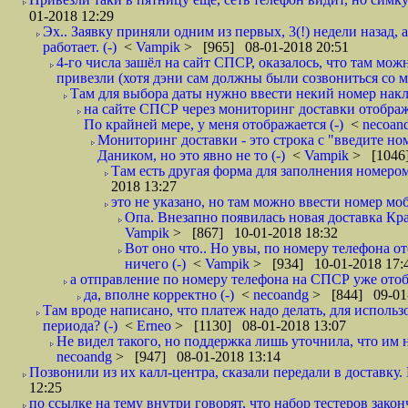
01-2018 12:29
Эх.. Заявку приняли одним из первых, 3(!) недели назад, 
работает. (-)
<
Vampik
> [965] 08-01-2018 20:51
4-го числа зашёл на сайт СПСР, оказалось, что там мож
привезли (хотя дэни сам должны были созвониться со мн
Там для выбора даты нужно ввести некий номер накла
на сайте СПСР через мониторинг доставки отображ
По крайней мере, у меня отображается (-)
<
necoan
Мониторинг доставки - это строка с "введите но
Даником, но это явно не то (-)
<
Vampik
> [1046]
Там есть другая форма для заполнения номером 
2018 13:27
это не указано, но там можно ввести номер моб
Опа. Внезапно появилась новая доставка Кра
Vampik
> [867] 10-01-2018 18:32
Вот оно что.. Но увы, по номеру телефона о
ничего (-)
<
Vampik
> [934] 10-01-2018 17:
а отправление по номеру телефона на СПСР уже отоб
да, вполне корректно (-)
<
necoandg
> [844] 09-01
Там вроде написано, что платеж надо делать, для использ
периода? (-)
<
Erneo
> [1130] 08-01-2018 13:07
Не видел такого, но поддержка лишь уточнила, что им 
necoandg
> [947] 08-01-2018 13:14
Позвонили из их калл-центра, сказали передали в доставку. И
12:25
по ссылке на тему внутри говорят, что набор тестеров зак