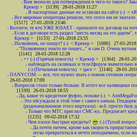
Вам звонили для потверждения и чего-то такого? Зака
Крекер
> [1139] 28-01-2018 11:27
Я паспортные данные не оставлял на сайте (-)
<
xR
Все мировые операторы решили, что этого им не хватало 
[1517] 27-01-2018 23:46
Коллеги, те кто УЖЕ ЮЗАЕТ - пришлите их договор на почту
Если в договоре есть раздел "шесть месяц на это даром", т
Крекер
> [1133] 27-01-2018 23:55
Полковник, не пишут? (-)
<
Крекер
> [1086] 27-01-2018
"Полковнику никто не пишет..." и сам D. Очень мутная
[1141] 28-01-2018 12:28
++ (-) (Горячая новость)
<
Крекер
> [1364] 28-01-20
наблюдать на склянках и теле2форум значительно в
(-) (Печальная новость)
<
qace
> [1146] 28-01-2018
DANYCOM — все, что нужно знать о новом сотовом опера
26-01-2018 17:09
Вопросов стало только больше. В итоге все халявщики по
[1339] 26-01-2018 18:55
Да, какое то кредитное фуфло, похоже (-)
<
AntiMegaF
Это обсуждали в этой теме с самого начала. Гендире
(родоначальников этого виртуала) - м.б. просто базу 
Только что МТС прислал СМС-ку.. Предлагает кре
[1235] 09-02-2018 17:32
Чем плохи быстрые кредиты?
(-) (Тупой вопрос
Да почти ничем, кроме как скорость прирастани
легко превратиться в нечто неподъёмное, если вов