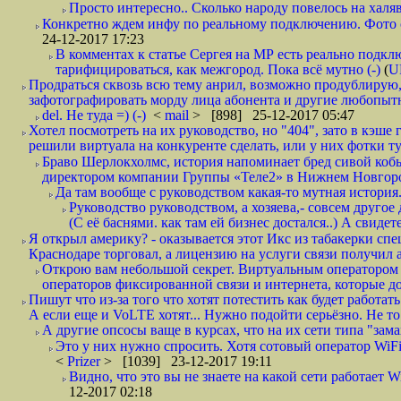
Просто интересно.. Сколько народу повелось на халяв
Конкретно ждем инфу по реальному подключению. Фото симо
24-12-2017 17:23
В комментах к статье Сергея на МР есть реально подкл
тарифицироваться, как межгород. Пока всё мутно (-)
(
U
Продраться сквозь всю тему анрил, возможно продублирую,
зафотографировать морду лица абонента и другие любопытн
del. Не туда =) (-)
<
mail
> [898] 25-12-2017 05:47
Хотел посмотреть на их руководство, но "404", зато в кэше
решили виртуала на конкуренте сделать, или у них фотки т
Браво Шерлокхолмс, история напоминает бред сивой кобы
директором компании Группы «Теле2» в Нижнем Новгород
Да там вообще с руководством какая-то мутная история.
Руководство руководством, а хозяева,- совсем другое
(С её баснями. как там ей бизнес достался..) А свидет
Я открыл америку? - оказывается этот Икс из табакерки спе
Краснодаре торговал, а лицензию на услуги связи получил а
Открою вам небольшой секрет. Виртуальным оператором с
операторов фиксированной связи и интернета, которые до 
Пишут что из-за того что хотят потестить как будет работать
А если еще и VoLTE хотят... Нужно подойти серьёзно. Не то 
А другие опсосы ваще в курсах, что на их сети типа "зам
Это у них нужно спросить. Хотя сотовый оператор WiFire
<
Prizer
> [1039] 23-12-2017 19:11
Видно, что это вы не знаете на какой сети работает W
12-2017 02:18