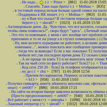
Не надо...
(-)
<
Prizer
> [881] 11-01-2018 15:05
Спасибо. Таки надо брать! (-)
<
Мойша
> [835] 
в тестовый период нельзя больше одной симки на паспор
Поддержка в ВК пишет. (+)
<
Мойша
> [963] 11-01-
ну я Вам что сказал? В тестовом периоде больше одн
берите (-)
<
slava87
> [1023] 11-01-2018 15:50
Активировали днем. Да.. Чувствую, что все коллеги, соска
чтобы связь появилась?", скоро будут "здесь".. (Личный опыт
Это что то новенькое, у меня с мтс вообще нет проблем с
припомню и то не на улице а в глухих помещениях (-) (
Ну, мои коллеги курьерами не работают, а целыми днями
новенькое...", можно поискать мое сообщение примерно 
тогда что за выводы? Если у вас локально Т2 получше
мобиле мтс,так последнее время дома Т2 сильно слива
А не проще ли взять Т2 и не выносить мозг этими
Так на чьей сети по факту работает? Теле2? (-)
<
Tha
Код сети 250 20 - Теле2 (в телефоне отображается
ну да (-)
<
zloj
> [787] 11-01-2018 12:54
Причем без вариантов. Перенос остатков пакетов
<
b13
> [958] 11-01-2018 13:03
Получил симкарту, анкету абонента заполнял сам, сфоткали 
опыт)
<
zeb007
> [886] 10-01-2018 17:21
На сайте на втором банере заявлена возможность обмена 
(Просто предположение)
<
zeb007
> [940] 10-01-2018 1
Всё работает у меня (+)
<
antropka
> [1098] 10-01-2018 16:
Лажовый оператор (+)
<
slava87
> [1032] 09-01-2018 12:00