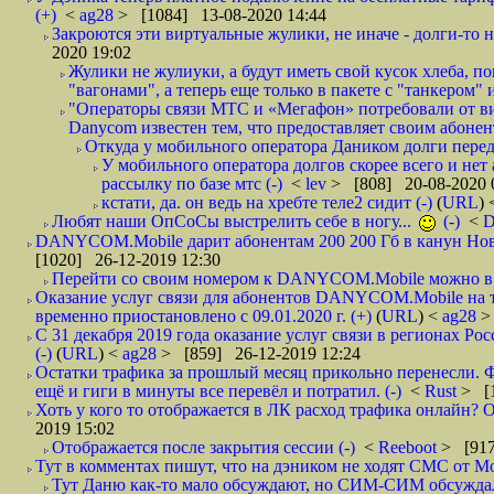
(+)
<
ag28
> [1084] 13-08-2020 14:44
Закроются эти виртуальные жулики, не иначе - долги-то не
2020 19:02
Жулики не жулиуки, а будут иметь свой кусок хлеба, 
"вагонами", а теперь еще только в пакете с "танкером" и
"Операторы связи МТС и «Мегафон» потребовали от вир
Danycom известен тем, что предоставляет своим абонент
Откуда у мобильного оператора Даником долги перед
У мобильного оператора долгов скорее всего и нет
рассылку по базе мтс (-)
<
lev
> [808] 20-08-2020 
кстати, да. он ведь на хребте теле2 сидит (-)
(
URL
)
Любят наши ОпСоСы выстрелить себе в ногу...
(-)
<
DANYCOM.Mobile дарит абонентам 200 200 Гб в канун Нового
[1020] 26-12-2019 12:30
Перейти со своим номером к DANYCOM.Mobile можно в 5
Оказание услуг связи для абонентов DANYCOM.Mobile на 
временно приостановлено с 09.01.2020 г. (+)
(
URL
) <
ag28
>
С 31 декабря 2019 года оказание услуг связи в регионах Рос
(-)
(
URL
) <
ag28
> [859] 26-12-2019 12:24
Остатки трафика за прошлый месяц прикольно перенесли. Ф
ещё и гиги в минуты все перевёл и потратил. (-)
<
Rust
> [
Хоть у кого то отображается в ЛК расход трафика онлайн? О
2019 15:02
Отображается после закрытия сессии (-)
<
Reeboot
> [917
Тут в комментах пишут, что на дэником не ходят СМС от Мо
Тут Даню как-то мало обсуждают, но СИМ-СИМ обсуждали 