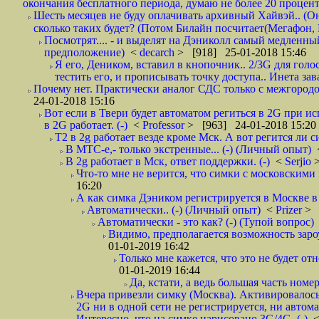
окончания бесплатного периода, думаю не более 20 проценто
Шесть месяцев не буду оплачивать архивный Хайвэй.. (Он 
сколько таких будет? (Потом Билайн посчитает(Мегафон, 
Посмотрят.... - и выделят на Дэниколл самый медленный
предположение)
<
decarch
> [918] 25-01-2018 15:46
Я его, Деником, вставил в кнопочник.. 2/3G для голо
тестить его, и прописывать точку доступа.. Инета зава
Почему нет. Практически аналог СДС только с межгородом.
24-01-2018 15:16
Вот если в Твери будет автоматом региться в 2G при ис
в 2G работает. (-)
<
Professor
> [963] 24-01-2018 15:20
T2 в 2g работает везде кроме Мск. А вот регится ли с
В МТС-е,- только экстренные... (-) (Личный опыт)
В 2g работает в Мск, ответ поддержки. (-)
<
Serjio
Что-то мне не верится, что симки с московскими 
16:20
А как симка Дэником регистрируется в Москве в 
Автоматически.. (-) (Личный опыт)
<
Prizer
> 
Автоматически - это как? (-) (Тупой вопрос)
Видимо, предполагается возможность зароу
01-01-2019 16:42
Только мне кажется, что это не будет о
01-01-2019 16:44
Да, кстати, а ведь большая часть номер
Вчера привезли симку (Москва). Активировалось п
2G ни в одной сети не регистрируется, ни автом
Интересно, что на симке нарисовано 3G/4G. (-)