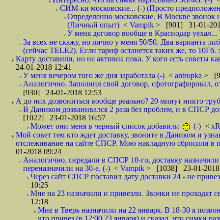
СИМ-ки московские... (-) (Просто предположе
Определенно московские. В Москве звонок н
(Личный опыт)
<
Vampik
> [901] 31-01-201
У меня договор вообще в Краснодар уехал...
За всех не скажу, но лично у меня 50/50. Два варианта л
(сейчас TELE2). Если тариф останется таких же, то 10Гб. 
Карту доставили, но не активна пока. У кого есть советы к
24-01-2018 12:41
У меня вечером того же дня заработала (-)
<
antropka
> [9
Аналогично. Заполнил свой договор, сфотографировал, 
[930] 24-01-2018 12:53
А до них дозвониться вообще реально? 20 минут никто трубк
В Даником дозванивался 2 раза без проблем, и в СПСР дозв
[1022] 23-01-2018 16:57
Может они меня в черный список добавили
(-)
<
xR
Мой совет тем кто ждет доставку, звоните в Даником и узн
отслеживание на сайте СПСР. Мою накладную сбросили в п
01-2018 09:24
Аналогично, передали в СПСР 10-го, доставку назначили н
переназначили на 30-е. (-)
<
Vampik
> [1038] 23-01-2018
Через сайт СПСР поставил дату доставки 24 - не привезл
10:25
Мне на 23 назначили и привезли. Звонки не проходят 
12:18
Мне в Тверь назначили на 22 января. В 18-30 я позво
что привез (в 12:00 23 января) и сказал, что симки раз