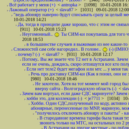
Всё работает у меня (+)
<
antropka
> [1098] 10-01-2018 16:
Лажовый оператор (+)
<
slava87
> [1031] 09-01-2018 12:00
"ведь абоняру наверно будут списывать сразу за целый мес
10-01-2018 14:21
Да, тогда в принципе даже хорошо, что с этим не связал
[911] 10-01-2018 15:23
Неугомонный..
Ты СИМ-ки покупаешь для того ч
2018 18:53
в большинстве случаев я выжимаю из нее какие-то со
Сложностей сам себе нагородил.. В голове..
(-) (IMHO
почему? (-)
<
slava87
> [931] 10-01-2018 12:17
Потому.. Вы же знаете что Т2 нет в Астрахани. Зачем
если не очень, дождись, скоро отпишутся все кто полу
Если нет теле2 будет мегафон или мтс ... у меня так 
Речь про доставку СИМ-ки (Как я понял, они не з
[980] 10-01-2018 18:46
Не захотели. Хотя на тот момент мой город бы
вверху сайта - Волгоградскую область (-)
<
sla
Зачем вам виртуал, если даже СДС маринуете? Зачем 
хобби это, для коллекции (-)
<
je7711
> [1034] 10-
Хобби. Один СДС,полученный по коду, активно и
абонярные, перенесенные по MNP, мариную, може
"получилось отключить абоняру и пакеты" - как
В стародавние времена тарифа была такая те
звонить только на МТС, на остальных по 2 руб
В Астрахани на другие местные - по рубл