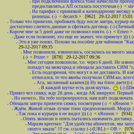
при подключении флекса тоже начислили пропорц
предоставлять,а АП осталась посуточная (-)
<
sl
На тарифах с привязкой к календарному месяцу 
разницы. (-)
<
decarch
> [962] 29-12-2017 15:01
Только что привезли, пробовать буду после завтра, курьер н
достаточно сличить данные и сфоткать договор. (-) (Личный 
Короче мне за 5 дней даже не позвонил никто. (-)
<
Erneo
>
Даже если позвонят, это еще не значит, что привезут ))) (-)
Это я уже понял. Похоже на пособие для чайников "Как о
29-12-2017 09:35
Мне позвонили, извинились, сослались на много заказ
(-)
<
Prizer
> [878] 29-12-2017 09:36
Мне сегодня позвонили, т.е. через 6 дней. Не изв
попадут на межгород и обещали доставить СИМ "где
Есть подозрения, что могут и не доставить. И взят
отписался, те что якобы получили СИМ-ки, всего 
Ага, засланный казачек))) Ну вы блин даете)) (-
В каждой шутке есть доля шутки..
(-) (Ш
Привез чел симку, жду 2й день , когда АК ивируют. Первый р
Но ничего.. На тебе потренеруются, нам влёт подключать б
Обещали завтра привезти симку, посмотрим (-)
<
xReason
>
Ждём. Живой отзыв лучше тонн предположений. Морду ли
Так пока и курьера я не видел ))) (-)
<
xReason
> [934] 
Опять звонили и опять пытались назначить доставку. 
Маразм крепчал: "Для удобства абонентов, мы запу
своего заказа" !!! см. ссылку (-)
(
URL
) <
ОВ
> [976
Это вообще чё за .... ? (+)
<
xReason
> [1012] 28