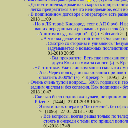
Да почти ничем, кроме как скорость прирастани
легко превратиться в нечто неподъёмное, если вов
В подписанном договоре с оператором есть разде
2018 11:09
Но в ЛК тариф Кислород_тест с АП 0 руб. И вс
ваших персданных и рекламных рассылок (-)
А потом в суд, наверно? =)) (-)
<
decarch
> [
А что вы делаете в этой теме? Она явно на д
Смотрю со стороны и удивляюсь "Безумию
задумывается о возможных последствия
01-2018 20:05
Вы прекратите. Есть еще непаханное 
друга Коли из ммм за сапоги (-)
<
Кре
+И это тоже. Уже слишком много скользких мо
Ага. Через полгода использования пришлют п
оплатить 3600%" (+)
<
Крекер
> [1095] 27-
Очень очень тупой вопрос.... 500% годовых и ге
задним числом и без согласия. Как подписки - бу
2018 10:47
Сколько было подписок/случаев, не припомню 
Prizer
> [1444] 27-01-2018 16:16
Этим и плох оператор "без имени", без офиса
> [1096] 27-01-2018 17:00
Всё вопросы, всегда решал только по телеф
стоять в очереди с теми кто пришел попол
01-2018 17:48