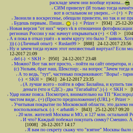
раскладе зачем они вообще нужны...
СИМ привезут (И только тогда начнётся
вот в остальном не уверен.. -> (+)
<
Pr
Звонили в воскресенье, обещали привезти, но так и не при
Будешь первым.. Пиши..
(-)
<
Prizer
> [934] 25-12-20
Новая версия "от них" через vk в отношении фотофиксаци
регионах России у нас начнут открываться (+)
<
ОВ
> [104
А я пока в отказ ушёл - в моём кругу это было 7 заявок. Х
))) (-) (Личный опыт)
<
Ruslan99
> [888] 24-12-2017 23:56
Ну и зачем тогда нужен этот неизвестный виртуал? Если м
12-2017 21:09
del (-)
<
SKH
> [950] 24-12-2017 23:48
Можно? Вот так вот просто, - пойти на сайт оператора, и л
(с) Уильям, брат наш, Шекспир; - на вопрос "Зачем тогда 
А то ведь, "тут", частенько покрикивают: "Воры! - тариф-
(-)
<
SKH
> [961] 24-12-2017 23:35
(А лучше всего - пойти в офис Билайна, и купить там 
деньги (что и СДС) - два "Гигабайта".) (-)
<
SKH
> [
Удар ниже пояса. Посмотрел, внимательно на ТП "Кислород"
чистом виде.. (+) (Просто предположение)
(
URL
) <
Prizer
> 
Учитывая покрытие по Московской области, это далеко н
воспользоваться. (-)
<
arbat46
> [843] 25-12-2017 09:20
20 млн. жителей Москвы и МО, и 127 млн. остальной Рос
И что? Каждый побежал покупать симку? Смешно. А вт
[1008] 26-12-2017 14:17
Я вам по секрету скажу что "взятие" Москвы было 