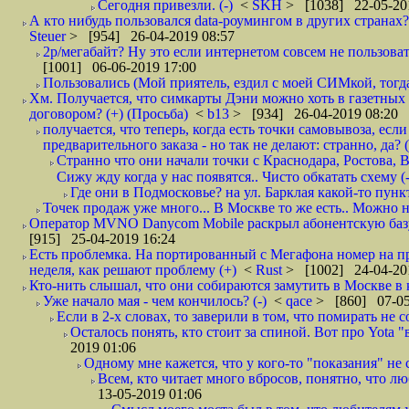
Сегодня привезли. (-)
<
SKH
> [1038] 22-05-20
А кто нибудь пользовался data-роумингом в других странах?
Steuer
> [954] 26-04-2019 08:57
2р/мегабайт? Ну это если интернетом совсем не пользовать
[1001] 06-06-2019 17:00
Пользовались (Мой приятель, ездил с моей СИМкой, тогд
Хм. Получается, что симкарты Дэни можно хоть в газетных к
договором? (+) (Просьба)
<
b13
> [934] 26-04-2019 08:20
получается, что теперь, когда есть точки самовывоза, есл
предварительного заказа - но так не делают: странно, да? (
Странно что они начали точки с Краснодара, Ростова,
Сижу жду когда у нас появятся.. Чисто обкатать схему (-
Где они в Подмосковье? на ул. Барклая какой-то пункт
Точек продаж уже много... В Москве то же есть.. Можно на
Оператор MVNO Danycom Mobile раскрыл абонентскую базу.
[915] 25-04-2019 16:24
Есть проблемка. На портированный с Мегафона номер на при
неделя, как решают проблему (+)
<
Rust
> [1002] 24-04-20
Кто-нить слышал, что они собираются замутить в Москве в к
Уже начало мая - чем кончилось? (-)
<
qace
> [860] 07-05
Если в 2-х словах, то заверили в том, что помирать не с
Осталось понять, кто стоит за спиной. Вот про Yota "
2019 01:06
Одному мне кажется, что у кого-то "показания" не с
Всем, кто читает много вбросов, понятно, что люб
13-05-2019 01:06