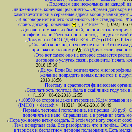
Подождём еще нескольких на каждой из 
движение все, конечная цель ничто... Образец договора н
хамство=отписки,а серьезные адреса вообще манкируют...
В договоре нет ничего особенного. Всё стандартно.. Фот
слово, договор- обычный
(-)
<
Prizer
> [1092] 06-0
Договор то может и обычный, но они его категоричес
профи в плане "бесплатность полгода" в духе самой 
Документы ООО "ДЭНИ КОЛЛ" (+)
(
URL
) <
Prize
Спасибо конечно, но яснее не стало. Это не сам
приложение к оному
(-) (Дружеское рукопож
Это вот самое оно на которое ссылается распл
договора о услугах связи, реквизиты(печать ко
2018 15:36
Да уж. Если Вы возглавляете многопрофиль
желание подрядить новых клиентов и к други
2018 18:56
Поэтому и срастаются финансовые организа
Бесплатность полгода была в скайлинке году так в
> [1193] 06-02-2018 12:55
+100500 со стороны даже интереснее. Ждём отзывов и и
(IMHO)
<
decarch
> [1021] 06-02-2018 06:49
Первый, тестовый пополнение, не прошел (10 руб). Сд
пополнять не надо. Спрашиваю, а в роуминг ехать мо
Пора уж новую ветку создать. В этой черт ногу сломит сооб
Тема исчерпала себя. Все разобрались что и почём... О
в тарифах и бесплатном периоде пользования. Есть мелкие