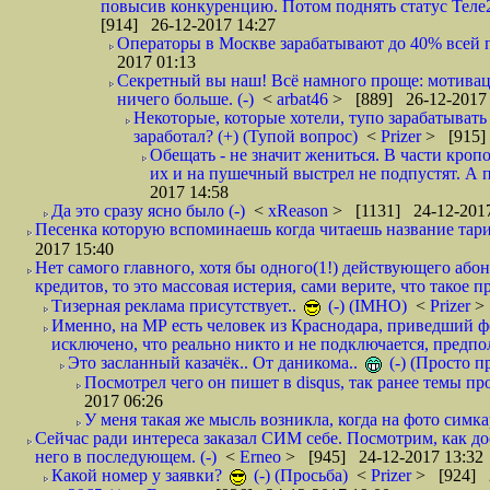
повысив конкуренцию. Потом поднять статус Теле2 
[914] 26-12-2017 14:27
Операторы в Москве зарабатывают до 40% всей пр
2017 01:13
Секретный вы наш! Всё намного проще: мотиваци
ничего больше. (-)
<
arbat46
> [889] 26-12-2017 
Некоторые, которые хотели, тупо зарабатывать 
заработал? (+) (Тупой вопрос)
<
Prizer
> [915]
Обещать - не значит жениться. В части кропо
их и на пушечный выстрел не подпустят. А п
2017 14:58
Да это сразу ясно было (-)
<
xReason
> [1131] 24-12-2017
Песенка которую вспоминаешь когда читаешь название тар
2017 15:40
Нет самого главного, хотя бы одного(1!) действующего абон
кредитов, то это массовая истерия, сами верите, что такое п
Тизерная реклама присутствует..
(-) (IMHO)
<
Prizer
>
Именно, на МР есть человек из Краснодара, приведший ф
исключено, что реально никто и не подключается, предпол
Это засланный казачёк.. От даникома..
(-) (Просто 
Посмотрел чего он пишет в disqus, так ранее темы пр
2017 06:26
У меня такая же мысль возникла, когда на фото симкар
Сейчас ради интереса заказал СИМ себе. Посмотрим, как д
него в последующем. (-)
<
Erneo
> [945] 24-12-2017 13:32
Какой номер у заявки?
(-) (Просьба)
<
Prizer
> [924] 2