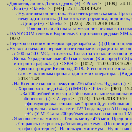
Для меня, лично, Дэник сдулся. (+)
<
Prizer
> [1109] 24-11-
Ёта (+)
<
klovka
> [997] 25-11-2018 19:29
Ну, днищем он не стал.. Это очень резко сказано. Прос
нему идти и идти.. (Простота, нет роуминга, подписок
Днище (+)
<
klovka
> [1225] 28-11-2018 18:20
Говорят если аб плата за месяц не списалась то симк
DANYCOM теперь в Воронеже. Стартовали продажи SIM-карт
18:02
Переход со своим номером вроде заработал (-) (Просто пре
Ну вот и начались первые значительные кастрации тарифов 
с 500 на 50 СМС,- это жесть. Только за это количество и ру
Воры. Украденные ими 450 смс в месяц (Кислород 0518) 
интернет-трафик!.. (-)
<
SKH
> [1052] 15-09-2018 16:20
Зря они тронули Кислород 0518.. Я его почти не юзал.. 
самым активным пропагандистом их оператора... (Видим
2018 11:49
На Ксеноне скорость режут до 256 кбит/сек. Чудаки. (-)
<
Хорошо хоть не до 64.. (-) (IMHO)
<
Prizer
> [967] 15-0
За 700 рублей в месяц и 256 сомнительное удовольст
абонентов. (-)
<
Zavgor
> [1123] 15-09-2018 19:10
формулировка гениальная "произойдут небольшие из
нормальная как на сети Т2? Тогда надо и АП сократ
+1/ (У МТС-а за 200 руб/мес анлим на скорости 1 Мб
Я менял смс на минуты. Теперь минус 475 мин. Предпослед
Стараюсь не трогать работающую схему... (По принципу
трафика(интернет).. Использую минимум... Ну не знаю..