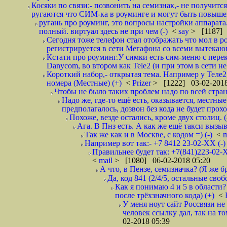
Косяки по связи:- позвонить на семизнак,- не получится
ругаются что СИМ-ка в роуминге и могут быть повышен
ругань про роуминг, это вопросы настройки аппарата
полный. виртуал здесь не при чем (-)
<
say
> [1187] 
Сегодня тоже телефон стал отображать что мол в р
регистрируется в сети Мегафона со всеми вытекаю
Кстати про роуминг.У симки есть сим-меню с пере
Danycom, во втором как Tele2 (и при этом в сети не 
Короткий набор,- открытая тема. Например у Теле2
номера (Местные) (+)
<
Prizer
> [1222] 03-02-2018
Чтобы не было таких проблем надо по всей стране
Надо же, где-то ещё есть, оказывается, местны
предполагалось, дозвон без кода не будет проход
Похоже, везде остались, кроме двух столиц. 
Ага. В Пнз есть. А как же ещё такси вызыв
Так же как и в Москве, с кодом =) (-)
<
m
Например вот так:- +7 8412 23-02-ХХ (-
Правильнее будет так: +7(841)223-02-Х
<
mail
> [1080] 06-02-2018 05:20
А что, в Пензе, семизначка? (Я же бр
Да, код 841 (2/4/5, остальные сво
Как я понимаю 4 и 5 в области?
после трёхзначного кода) (+)
<
У меня ноут сайт Россвязи не
человек ссылку дал, так на то
02-2018 05:39