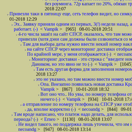
без роуминга. 72р капает по 20%, обязан т
2018 22:07
Привезли таки в пятницу еще, сеть телефон видит, но симку
01-2018 12:29
Эх.. Заявку приняли одним из первых, 3(!) недели назад, 
работает. (-)
<
Vampik
> [965] 08-01-2018 20:51
4-го числа зашёл на сайт СПСР, оказалось, что там мож
привезли (хотя дэни сам должны были созвониться со мн
Там для выбора даты нужно ввести некий номер накла
на сайте СПСР через мониторинг доставки отображ
По крайней мере, у меня отображается (-)
<
necoan
Мониторинг доставки - это строка с "введите но
Даником, но это явно не то (-)
<
Vampik
> [1045]
Там есть другая форма для заполнения номером 
2018 13:27
это не указано, но там можно ввести номер моб
Опа. Внезапно появилась новая доставка Кра
Vampik
> [867] 10-01-2018 18:32
Вот оно что.. Но увы, по номеру телефона о
ничего (-)
<
Vampik
> [934] 10-01-2018 17:
а отправление по номеру телефона на СПСР уже отоб
да, вполне корректно (-)
<
necoandg
> [844] 09-01
Там вроде написано, что платеж надо делать, для использ
периода? (-)
<
Erneo
> [1130] 08-01-2018 13:07
Не видел такого, но поддержка лишь уточнила, что им 
necoandg
> [947] 08-01-2018 13:14