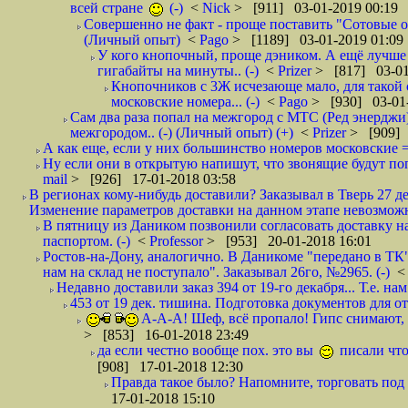
всей стране
(-)
<
Nick
> [911] 03-01-2019 00:19
Совершенно не факт - проще поставить "Сотовые опе
(Личный опыт)
<
Pago
> [1189] 03-01-2019 01:09
У кого кнопочный, проще дэником. А ещё лучше 
гигабайты на минуты.. (-)
<
Prizer
> [817] 03-01
Кнопочников с 3Ж исчезающе мало, для такой 
московские номера... (-)
<
Pago
> [930] 03-01-
Сам два раза попал на межгород с МТС (Ред энерджи) 
межгородом.. (-) (Личный опыт) (+)
<
Prizer
> [909] 
А как еще, если у них большинство номеров московские =
Ну если они в открытую напишут, что звонящие будут поп
mail
> [926] 17-01-2018 03:58
В регионах кому-нибудь доставили? Заказывал в Тверь 27 де
Изменение параметров доставки на данном этапе невозможн
В пятницу из Даником позвонили согласовать доставку н
паспортом. (-)
<
Professor
> [953] 20-01-2018 16:01
Ростов-на-Дону, аналогично. В Даникоме "передано в ТК"
нам на склад не поступало". Заказывал 26го, №2965. (-)
Недавно доставили заказ 394 от 19-го декабря... Т.е. нам
453 от 19 дек. тишина. Подготовка документов для от
А-А-А! Шеф, всё пропало! Гипс снимают, к
> [853] 16-01-2018 23:49
да если честно вообще пох. это вы
писали что
[908] 17-01-2018 12:30
Правда такое было? Напомните, торговать под
17-01-2018 15:10