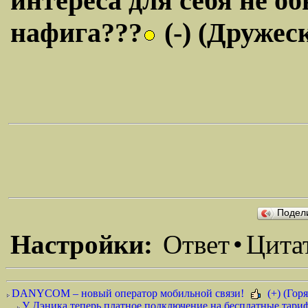
интереса для себя не о
нафига???
(-) (Дружес
Подел
Настройки:
Ответ
•
Цита
DANYCOM – новый оператор мобильной связи!
(+) (Горя
У Дэника теперь платное подключение на бесплатные тариф