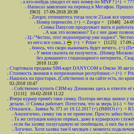
а кто-нибудь увидил от них номер по MNP ? (+)
<
77
Написал заявление на перевод в Мегафон. Пришло 
[963] 17-09-2018 20:38
Zavgor, отпишитесь тогда после 23,как все прошло
Номер перенесён. (+)
<
Zavgor
> [1048] 24-09
Симка Danycom продолжает жить и работать 
А как это возможно? Т.е с нее даже позвон
Ц:-"Честно, этот недооператор уже надоел". Честно
из него все соки..)
(+)
<
Prizer
> [1125] 17-09-2
боюсь, что скоро выжимать будет нечего.. (+) (Пе
У меня свалить не получится.. (Номер Московс
без домашнего стационарного интернета.. Ск
2018 11:20
Стартовала продажа SIM-карт DANYCOM в Омске 30 августа 
Стоимость звонков в непризнанные республики:-> (+)
<
Pri
Нашлось на просторах..(Собственно и на сайте есть, но криво. А наро
02-2018 10:47
Собственно купить СИМ-ку Дэникома здесь и отвезти её в
[1131] 10-02-2018 11:22
Вчера курьер привёз таки симку. Полтора месяца заняло у н
делали. /// Симка работает. Потестим, что за зверь )) (-)
<
St
Отказался... Заявка № 371 от 19.12.2017 (+) (IMHO) (+)
<
R
Аналогично, симку так и не привезли. Просто забил болт. 
Та же ситуация кинули первых, даже в курьерскую службу
если бы халяву полугодовую не пообещали, о них бы и не
Логично. Хотя халява там 6 месяцев с момента подключени