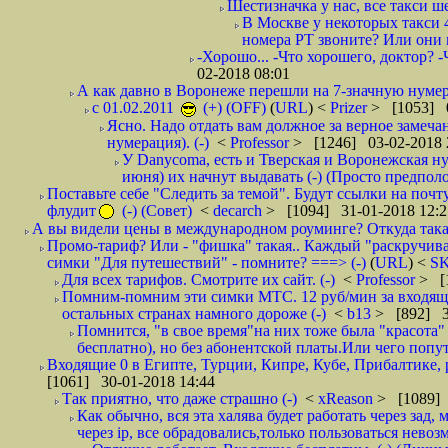
Шестизначка у нас, все такси ш
В Москве у некоторых такси 
номера РТ звоните? Или они в
-Хорошо... -Что хорошего, доктор? -
02-2018 08:01
А как давно в Воронеже перешли на 7-значную нумер
с 01.02.2011
(+) (OFF)
(
URL
) <
Prizer
> [1053] 0
Ясно. Надо отдать вам должное за верное замечан
нумерация). (-)
<
Professor
> [1246] 03-02-2018 
У Danycoma, есть и Тверская и Воронежская ну
июня) их начнут выдавать (-) (Просто предпол
Поставьте себе "Следить за темой". Будут ссылки на почт
флудит
(-) (Совет)
<
decarch
> [1094] 31-01-2018 12:2
А вы видели цены в международном роуминге? Откуда такая
Промо-тариф? Или - "фишка" такая.. Каждый "раскручивае
симки "Для путешествий" - помните? ===> (-)
(
URL
) <
S
Для всех тарифов. Смотрите их сайт. (-)
<
Professor
> [
Помним-помним эти симки МТС. 12 руб/мин за входящие и
остальных странах намного дороже (-)
<
b13
> [892] 3
Помнится, "в свое время"на них тоже была "красота
бесплатно), но без абонентской платы.Или чего попут
Входящие 0 в Египте, Турции, Кипре, Кубе, Прибалтике, р
[1061] 30-01-2018 14:44
Так приятно, что даже страшно (-)
<
xReason
> [1089] 
Как обычно, вся эта халява будет работать через зад
через ip, все обрадовались,только пользоваться нево