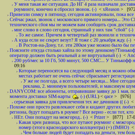
У меня такая же ситуация. До НГ 4 раза назначали доставк
роуминге, конечно я сбросил звонок. (-)
<
xReason
> [972
Привезли симку в пятницу, сегодня активировали, пока все 
Сейчас ржал, звонок с московского прямого номера... Это С
технического сбоя мы не можем вам сообщить срок доставки
мне слово в слово сегодня, странный у них там "сбой" (-)
То же самое. Причем в четвертый раз звонили и техниче
А куда если не секрет везут? Я тоже с 20 декабря жду. (-)
В Ростов-на-Дону, т.е. эти 280км уже можно было бы пеш
Поясните откуда столько хайпа по этому деникому?Тинькоф
оператор должен быть реальный а не виртуальный (-)
<
And
200 руб/мес за 10 Гб, 500 минут, 500 СМС... У Тинькофф не
09:16
Которые переносятся на следующий месяц и можно обмен
местах работает не очень сейчас сбрасывает регистрацию
У же не полгода, а всего четыре месяца... Мне сегод
реклама, 2. минимум пользователей, и максимум шума.
DANYCOM: все абоненты, отправившие заявку до 1 мая, пол
момента доставки SIM-карты
(-)
(
URL
) <
qace
> [976] 1
серьезная заявка для привлечения тех же дачников (( (-)
<
Похоже они просто развлекают себя и кидают других любител
региона, будут попадать в роумиг? Все верно - если тот, кто вам звони 
НЕт. Они попадут на межгород.. (-)
<
Prizer
> [877] 17-0
Какая хрен разница, что все путают роуминг с межгор
номер (этого краснодарского коллцентра) (+) (IMHO)
Чем больше людей будет попадать на деньги, тем бо