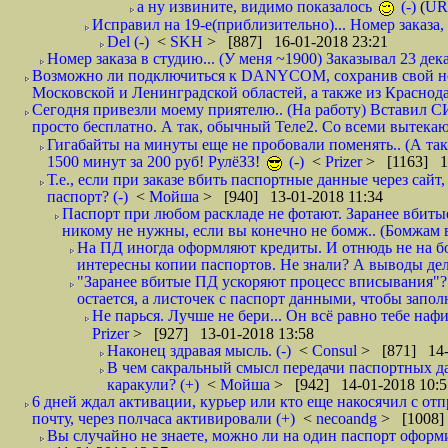
а ну извините, видимо показалось
(-)
(
UR
Исправил на 19-е(приблизительно)... Номер заказа, 
Del (-)
<
SKH
> [887] 16-01-2018 23:21
Номер заказа в студию... (У меня ~1900) Заказывал 23 дека
Возможно ли подключиться к DANYCOM, сохранив свой номе
Московской и Ленинградской областей, а также из Краснода
Сегодня привезли моему приятелю.. (На работу) Вставил СИ
просто бесплатно. А так, обычный Теле2. Со всеми вытек
Гигабайты на минуты еще не пробовали поменять.. (А та
1500 минут за 200 руб! РулёЗЗ!
(-)
<
Prizer
> [1163] 1
Т.е., если при заказе вбить паспортные данные через сай
паспорт? (-)
<
Мойша
> [940] 13-01-2018 11:34
Паспорт при любом раскладе не фотают. Заранее вбит
никому не нужны, если вы конечно не бомж.. (Бомжам в
На ПД иногда оформляют кредиты. И отнюдь не на б
интересны копии паспортов. Не знали? А выводы дела
"Заранее вбитые ПД ускоряют процесс вписывания"?
остается, а листочек с паспорт данными, чтобы заполн
Не парься. Лучше не бери... Он всё равно тебе нафи
Prizer
> [927] 13-01-2018 13:58
Наконец здравая мысль. (-)
<
Consul
> [871] 14-
В чем сакральный смысл передачи паспортных да
каракули? (+)
<
Мойша
> [942] 14-01-2018 10:5
6 дней ждал активации, курьер или кто еще накосячил с от
почту, через полчаса активировали (+)
<
necoandg
> [1008]
Вы случайно не знаете, можно ли на один паспорт оформи