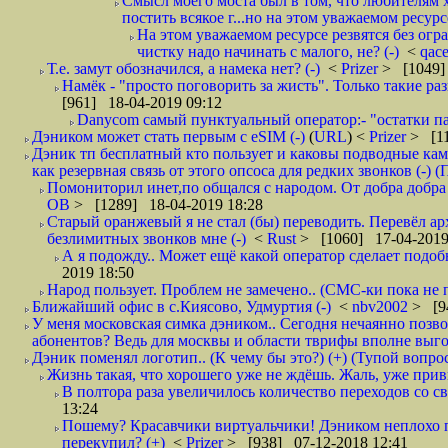
Смысл моего моста был в том, что любителям х
постить всякое г...но на этом уважаемом ресурсе.
На этом уважаемом ресурсе резвятся без огр
чистку надо начинать с малого, не? (-)
<
qac
Т.е. замут обозначился, а намека нет? (-)
<
Prizer
> [1049]
Намёк - "просто поговорить за жисть". Только такие ра
[961] 18-04-2019 09:12
Danycom самый пунктуальный оператор:- "остатки па
Дэником может стать первым с еSIM (-)
(
URL
) <
Prizer
> [11
Дэник тп бесплатный кто пользует и каковы подводные кам
как резервная связь от этого опсоса для редких звонков (-) (
Помониторил инет,по общался с народом. От добра добра 
ОВ
> [1289] 18-04-2019 18:28
Старый оранжевый я не стал (бы) переводить. Перевёл а
безлимитных звонков мне (-)
<
Rust
> [1060] 17-04-2019
А я подожду.. Может ещё какой оператор сделает подо
2019 18:50
Народ пользует. Проблем не замечено.. (СМС-ки пока не п
Ближайший офис в с.Киясово, Удмуртия (-)
<
nbv2002
> [9
У меня московская симка дэником.. Сегодня нечаянно позво
абонентов? Ведь для москвы и области тврифы вполне выго
Дэник поменял логотип.. (К чему бы это?) (+) (Тупой вопро
Жизнь такая, что хорошего уже не ждёшь. Жаль, уже привы
В полтора раза увеличилось количество переходов со
13:24
Пошему? Красавчики виртуальчики! Дэником неплохо п
перекупил? (+)
<
Prizer
> [938] 07-12-2018 12:41