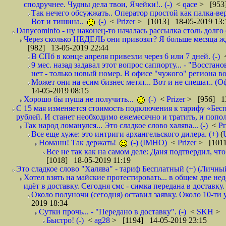
сподручнее. Чудны дела твои, Ячейки!.. (-)
<
qace
> [953]
Так нечего обсужжать.. Оператор простой как палка-верё
Вот и тишина..
(-)
<
Prizer
> [1013] 18-05-2019 13:
Danycominfo - ну наконец-то началась рассылка столь дол
Через сколько НЕДЕЛЬ они привозят? Я больше месяца жду,
[982] 13-05-2019 22:44
В СПб в конце апреля привезли через 6 или 7 дней. (-)
9 мес. назад задавал этот вопрос саппорту... - "Восст
нет - только новый номер. В офисе "чужого" региона во
Может они на есим бизнес метят... Вот и не спешат.. (О
14-05-2019 08:15
Хорошо бы пуша не получить...
(-)
<
Prizer
> [956] 13
С 15 мая изменяется стоимость подключения к тарифу «Бесп
рублей. И станет необходимо ежемесячно и тратить, и попол
Так народ ломанулся... Это сладкое слово халява... (-)
<
Pr
Все еще хуже: это интриги архангельского дилера. (+)
(
Номанн! Так держать!
(-) (IMHO)
<
Prizer
> [1011
Все не так как на самом деле: Даня подтвердил, чт
[1018] 18-05-2019 11:19
Это сладкое слово "Халява" - тариф Бесплатный (+) (Личны
Хотел взять на майские протестировать... в общем две не
идёт в доставку. Сегодня смс - симка передана в доставку.
Около полуночи (сегодня) оставил заявку. Около 10-ти у
2019 18:34
Сутки прочь... - "Передано в доставку". (-)
<
SKH
> 
Быстро! (-)
<
ag28
> [1194] 14-05-2019 23:15