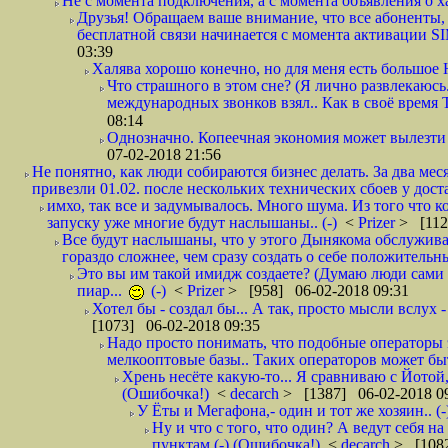
Не с момента подключения, а с момента объявления о хал
Друзья! Обращаем ваше внимание, что все абоненты, 
бесплатной связи начинается с момента активации 
03:39
Халява хорошо конечно, но для меня есть большое 
Что страшного в этом сне? (Я лично развлекаюсь.
международных звонков взял.. Как в своё время
08:14
Однозначно. Копеечная экономия может вылезти
07-02-2018 21:56
Не понятно, как люди собираются бизнес делать. За два мес
привезли 01.02. после нескольких технических сбоев у дост
имхо, так все и задумывалось. Много шума. Из того что к
запуску уже многие будут наслышаны.. (-)
<
Prizer
> [112
Все будут наслышаны, что у этого Дынякома обслужива
гораздо сложнее, чем сразу создать о себе положительн
Это вы им такой имидж создаете? (Думаю люди сами оп
пиар...
(-)
<
Prizer
> [958] 06-02-2018 09:31
Хотел бы - создал бы... А так, просто мысли вслух 
[1073] 06-02-2018 09:35
Надо просто понимать, что подобные операторы 
мелкооптовые базы.. Таких операторов может быт
Хрень несёте какую-то... Я сравниваю с Йотой
(Ошибочка!)
<
decarch
> [1387] 06-02-2018 0
У Ёты и Мегафона,- один и тот же хозяин.. (-
Ну и что с того, что один? А ведут себя 
пунктам (-) (Ошибочка!)
<
decarch
> [1082