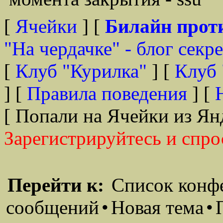
[
Ячейки
] [
Билайн прот
"На чердачке" - блог секр
[
Клуб "Курилка"
] [
Клуб 
] [
Правила поведения
] [
[ Попали на Ячейки из Ян
Зарегистрируйтесь и спро
Перейти к:
Список конф
сообщений
•
Новая тема
•