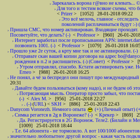
Зарекалась ворона г@вно не клевать... ©
Для того и тестим всякие схемы, что б
<
Prizer
> [1052] 28-01-2018 09:22
Это всё мелочь, главное - отследит
поколений расплачиваться будут :-) (
Пришла СМС, что номер активирован. Входящие проходят. И
Посоветуйте, что делать? (-)
<
Professor
> [960] 26-01-2018
Интернет заработал после прописывания APN: internet.da
позвонить 1001. (-)
<
Professor
> [1079] 26-01-2018 16:0
Прошло уже 2е суток, а крту мне так и не активировали. (-)
Отправьте скан вашей копии договора на адрес bo@danyc
рождения в п.2 и распишитесь. (-) (Совет)
<
Professor
> [
Утром отправлял, спасибо. Кстати активировать уже. Но 
Erneo
> [988] 26-01-2018 16:25
Не понял, а чё за беспредел они пишут про международный 
20:31
Давайте будем пользоваться (кому надо), и не будем об этом
Потрясающая мысль. Оператор просто забыл, что постави
(-)
<
Alex M.
> [956] 25-01-2018 22:27
. (-)
(
URL
) <
SKH
> [886] 25-01-2018 22:43
Danycom Voronezh. Немного опыта
(+) (Личный опыт) (+
Симка регается в 2g в Воронеже? (-)
<
Крекер
> [869] 25
Да. Регистрируется в 2G Воронеж. Теле2. (Билайн и Мег
[1009] 25-01-2018 18:44
Т.е. 64 абонента - не тормозило. А вот 100/1000 абонентов
значительно любопытнее другой вопрос - какая часть подк