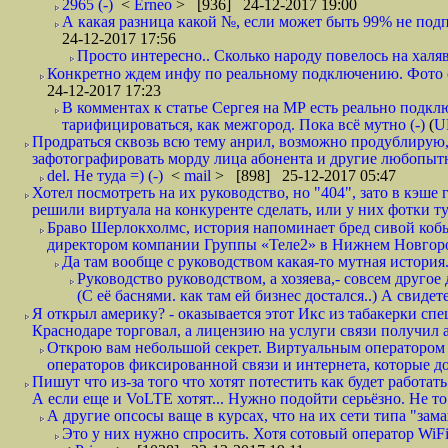
2965 (-)
<
Erneo
> [936] 24-12-2017 19:00
А какая разница какой №, если может быть 99% не подп
24-12-2017 17:56
Просто интересно.. Сколько народу повелось на халяв
Конкретно ждем инфу по реальному подключению. Фото симо
24-12-2017 17:23
В комментах к статье Сергея на МР есть реально подкл
тарифицироваться, как межгород. Пока всё мутно (-)
(
U
Продраться сквозь всю тему анрил, возможно продублирую,
зафотографировать морду лица абонента и другие любопытн
del. Не туда =) (-)
<
mail
> [898] 25-12-2017 05:47
Хотел посмотреть на их руководство, но "404", зато в кэше
решили виртуала на конкуренте сделать, или у них фотки т
Браво Шерлокхолмс, история напоминает бред сивой кобы
директором компании Группы «Теле2» в Нижнем Новгород
Да там вообще с руководством какая-то мутная история.
Руководство руководством, а хозяева,- совсем другое
(С её баснями. как там ей бизнес достался..) А свидет
Я открыл америку? - оказывается этот Икс из табакерки спе
Краснодаре торговал, а лицензию на услуги связи получил а
Открою вам небольшой секрет. Виртуальным оператором с
операторов фиксированной связи и интернета, которые до 
Пишут что из-за того что хотят потестить как будет работать
А если еще и VoLTE хотят... Нужно подойти серьёзно. Не то 
А другие опсосы ваще в курсах, что на их сети типа "зам
Это у них нужно спросить. Хотя сотовый оператор WiFire