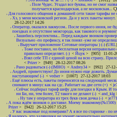
Поле Чудес. Угадал все буквы, но не смог наз
получается краснодарская, а не московская...
Для голосового общения в домашней сети такие тарифы не о
Хз, у меня московский регион. Да и у всех пакеты минут. 
28-12-2017 14:26
Оператор, оказался лакмусом.. После первого июня, не бу
поездках и отсутствие межгорода, как такового и роуминга.
Зашибись перспектива... Перед каждым звонком проверят
Визуально -по префиксу, я так понял -уже не определи
Выручает приложение Сотовые операторы ) (-)
(
URL
Тоже поставил, но бесплатная версия неправильно
правильно определяет. (-)
<
Йцук
> [905] 11-01-2
Взял себе ТП с единой ценой на всю страну.. При
<
Prizer
> [949] 28-12-2017 08:26
Рано радоваться (-) (IMHO)
<
Andrey34
> [992] 27-12-
Андрей, приветствую! До июня нужно еще дожить. Думаю 
наступающим! (-)
<
vedser
> [1007] 27-12-2017 18:03
Ещё плюсы есть, пакеты переносятся на следующий месяц 
снимают в минус как на сдс. Работает на две сети (+)
<
j
Сейчас подбирал тариф шефу для поездки в Крым. И то
ни Би, ни, тем более, Т2 такого не делают (-)
<
and_klg
Ну там у оператора из трех букв своя дочка (-)
<
je77
А пока ждём звонков о доставке. Моему знакомому(№1500) поз
Prizer
> [942] 26-12-2017 15:25
У вас знакомые под номерами? А я все по старинке - по 
Я надеюсь, что халявщики не уронят окончательно интернет 