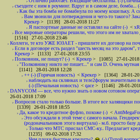
Отлично работает. Входящие бесплатны. (-) (Личн
съездите с ним в роуминг. Вдруг и в самом деле, бомба... (
Как бы эта бомба не бомабнула по моему кошельку. А си
Вам звонили для потверждения и чего-то такого? Зака
Крекер
> [1139] 28-01-2018 11:27
Я паспортные данные не оставлял на сайте (-)
<
xR
Все мировые операторы решили, что этого им не хватало 
[1516] 27-01-2018 23:46
Коллеги, те кто УЖЕ ЮЗАЕТ - пришлите их договор на почту
Если в договоре есть раздел "шесть месяц на это даром", т
Крекер
> [1133] 27-01-2018 23:55
Полковник, не пишут? (-)
<
Крекер
> [1085] 27-01-2018
"Полковнику никто не пишет..." и сам D. Очень мутная
[1141] 28-01-2018 12:28
++ (-) (Горячая новость)
<
Крекер
> [1364] 28-01-20
наблюдать на склянках и теле2форум значительно в
(-) (Печальная новость)
<
qace
> [1146] 28-01-2018
DANYCOM — все, что нужно знать о новом сотовом опера
26-01-2018 17:09
Вопросов стало только больше. В итоге все халявщики по
[1339] 26-01-2018 18:55
Да, какое то кредитное фуфло, похоже (-)
<
AntiMegaF
Это обсуждали в этой теме с самого начала. Гендире
(родоначальников этого виртуала) - м.б. просто базу 
Только что МТС прислал СМС-ку.. Предлагает кре
[1235] 09-02-2018 17:32
Чем плохи быстрые кредиты?
(-) (Тупой вопрос