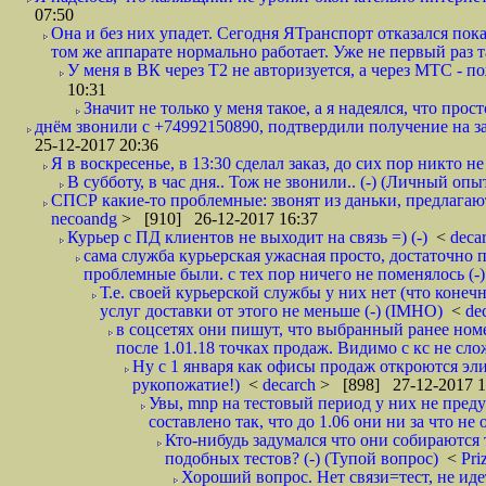
07:50
Она и без них упадет. Сегодня ЯТранспорт отказался пока
том же аппарате нормально работает. Уже не первый раз т
У меня в ВК через Т2 не авторизуется, а через МТС - 
10:31
Значит не только у меня такое, а я надеялся, что просто
днём звонили с +74992150890, подтвердили получение на зав
25-12-2017 20:36
Я в воскресенье, в 13:30 сделал заказ, до сих пор никто н
В субботу, в час дня.. Тож не звонили.. (-) (Личный опы
СПСР какие-то проблемные: звонят из даньки, предлагают 
necoandg
> [910] 26-12-2017 16:37
Курьер с ПД клиентов не выходит на связь =) (-)
<
deca
сама служба курьерская ужасная просто, достаточно п
проблемные были. с тех пор ничего не поменялось (-)
Т.е. своей курьерской службы у них нет (что коне
услуг доставки от этого не меньше (-) (IMHO)
<
de
в соцсетях они пишут, что выбранный ранее ном
после 1.01.18 точках продаж. Видимо с кс не сло
Ну с 1 января как офисы продаж откроются эли
рукопожатие!)
<
decarch
> [898] 27-12-2017 1
Увы, mnp на тестовый период у них не преду
составлено так, что до 1.06 они ни за что не 
Кто-нибудь задумался что они собираются
подобных тестов? (-) (Тупой вопрос)
<
Pri
Хороший вопрос. Нет связи=тест, не идет