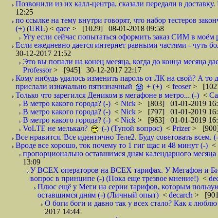
Позвонили из их калл-центра, сказали передали в доставку. И
12:25
по ссылке на тему внутри говорят, что набор тестеров зак
(+)
(
URL
) <
qace
> [1029] 08-01-2018 09:58
Угу если сейчас попытаться оформить заказ СИМ в моём р
Если ежедневно дается интернет равными частями - чуть боле
30-12-2017 21:52
Это вы попали на конец месяца, когда до конца месяца дае
Professor
> [945] 30-12-2017 22:17
Кому нибудь удалось изменить пароль от ЛК на свой? А то 
прислали изначально пятизначный
+ (+)
<
feoser
> [102
Только что зарегился Деником в мегафоне в метро... (-)
<
С
В метро какого города? (-)
<
Nick
> [803] 01-01-2019 16
В метро какого города? (-)
<
Nick
> [797] 01-01-2019 16
В метро какого города? (-)
<
Nick
> [963] 01-01-2019 16
VoLTE не мелькал?
(-) (Тупой вопрос)
<
Prizer
> [900]
Все нравится. Все идентично Теле2. Буду советовать всем. (-
Вроде все хорошо, ток почему то 1 гиг щас и 48 минут (-)
<
пропорционально оставшимся дням календарного месяца в
13:09
У ВСЕХ операторов на ВСЕХ тарифах. У Мегафон и Би 
вопрос в принципе (-) (Пока еще трезвое мнение!)
<
de
Плюс ещё у Меги на серии тарифов, которым пользую
оставшимся дням (-) (Личный опыт)
<
decarch
> [901
О боги боги и давно так у всех стало? Как я люблю 
2017 14:44