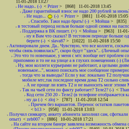
11-01-2018 13:27
Не надо.. (-)
<
Prizer
> [868] 11-01-2018 13:45
Даже гарантийный взнос не надо 200 рублей за июнь?
Не надо...
(-)
<
Prizer
> [881] 11-01-2018 15:05
Спасибо. Таки надо брать! (-)
<
Мойша
> [835] 
в тестовый период нельзя больше одной симки на паспор
Поддержка в ВК пишет. (+)
<
Мойша
> [963] 11-01-
ну я Вам что сказал? В тестовом периоде больше одн
берите (-)
<
slava87
> [1022] 11-01-2018 15:50
Активировали днем. Да.. Чувствую, что все коллеги, соска
чтобы связь появилась?", скоро будут "здесь".. (Личный опыт
Это что то новенькое, у меня с мтс вообще нет проблем с
припомню и то не на улице а в глухих помещениях (-) (
Ну, мои коллеги курьерами не работают, а целыми днями
новенькое...", можно поискать мое сообщение примерно 
тогда что за выводы? Если у вас локально Т2 получше
мобиле мтс,так последнее время дома Т2 сильно слива
А не проще ли взять Т2 и не выносить мозг этими
Так на чьей сети по факту работает? Теле2? (-)
<
Tha
Код сети 250 20 - Теле2 (в телефоне отображается
ну да (-)
<
zloj
> [787] 11-01-2018 12:54
Причем без вариантов. Перенос остатков пакетов
<
b13
> [958] 11-01-2018 13:03
Получил симкарту, анкету абонента заполнял сам, сфоткали 
опыт)
<
zeb007
> [886] 10-01-2018 17:21
На сайте на втором банере заявлена возможность обмена 
(Просто предположение)
<
zeb007
> [940] 10-01-2018 1