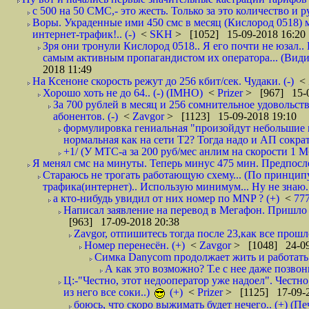
с 500 на 50 СМС,- это жесть. Только за это количество и ру
Воры. Украденные ими 450 смс в месяц (Кислород 0518) 
интернет-трафик!.. (-)
<
SKH
> [1052] 15-09-2018 16:20
Зря они тронули Кислород 0518.. Я его почти не юзал.. 
самым активным пропагандистом их оператора... (Видим
2018 11:49
На Ксеноне скорость режут до 256 кбит/сек. Чудаки. (-)
<
Хорошо хоть не до 64.. (-) (IMHO)
<
Prizer
> [967] 15-0
За 700 рублей в месяц и 256 сомнительное удовольст
абонентов. (-)
<
Zavgor
> [1123] 15-09-2018 19:10
формулировка гениальная "произойдут небольшие из
нормальная как на сети Т2? Тогда надо и АП сократ
+1/ (У МТС-а за 200 руб/мес анлим на скорости 1 Мб
Я менял смс на минуты. Теперь минус 475 мин. Предпослед
Стараюсь не трогать работающую схему... (По принципу
трафика(интернет).. Использую минимум... Ну не знаю..
а кто-нибудь увидил от них номер по MNP ? (+)
<
77
Написал заявление на перевод в Мегафон. Пришло 
[963] 17-09-2018 20:38
Zavgor, отпишитесь тогда после 23,как все прошло
Номер перенесён. (+)
<
Zavgor
> [1048] 24-09
Симка Danycom продолжает жить и работать 
А как это возможно? Т.е с нее даже позвон
Ц:-"Честно, этот недооператор уже надоел". Честно
из него все соки..)
(+)
<
Prizer
> [1125] 17-09-2
боюсь, что скоро выжимать будет нечего.. (+) (Пе