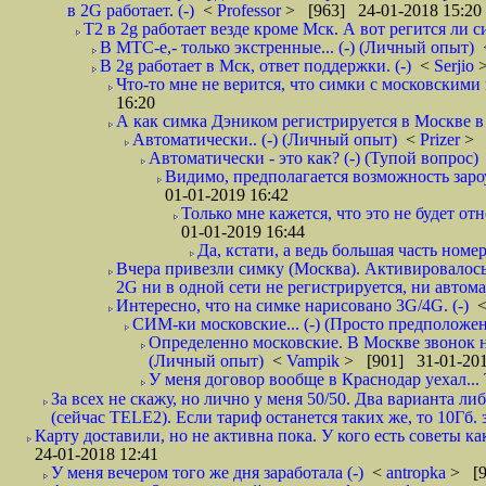
в 2G работает. (-)
<
Professor
> [963] 24-01-2018 15:20
T2 в 2g работает везде кроме Мск. А вот регится ли с
В МТС-е,- только экстренные... (-) (Личный опыт)
В 2g работает в Мск, ответ поддержки. (-)
<
Serjio
Что-то мне не верится, что симки с московскими 
16:20
А как симка Дэником регистрируется в Москве в 
Автоматически.. (-) (Личный опыт)
<
Prizer
> 
Автоматически - это как? (-) (Тупой вопрос)
Видимо, предполагается возможность зароу
01-01-2019 16:42
Только мне кажется, что это не будет о
01-01-2019 16:44
Да, кстати, а ведь большая часть номер
Вчера привезли симку (Москва). Активировалось п
2G ни в одной сети не регистрируется, ни автом
Интересно, что на симке нарисовано 3G/4G. (-)
СИМ-ки московские... (-) (Просто предположе
Определенно московские. В Москве звонок н
(Личный опыт)
<
Vampik
> [901] 31-01-201
У меня договор вообще в Краснодар уехал...
За всех не скажу, но лично у меня 50/50. Два варианта л
(сейчас TELE2). Если тариф останется таких же, то 10Гб. 
Карту доставили, но не активна пока. У кого есть советы к
24-01-2018 12:41
У меня вечером того же дня заработала (-)
<
antropka
> [9