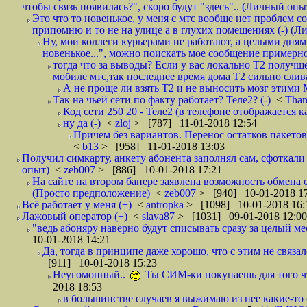
чтобы связь появилась?", скоро будут "здесь".. (Личный опыт
Это что то новенькое, у меня с мтс вообще нет проблем с
припомню и то не на улице а в глухих помещениях (-) (
Ну, мои коллеги курьерами не работают, а целыми днями
новенькое...", можно поискать мое сообщение примерно 
тогда что за выводы? Если у вас локально Т2 получше
мобиле мтс,так последнее время дома Т2 сильно слива
А не проще ли взять Т2 и не выносить мозг этими
Так на чьей сети по факту работает? Теле2? (-)
<
Tha
Код сети 250 20 - Теле2 (в телефоне отображается
ну да (-)
<
zloj
> [787] 11-01-2018 12:54
Причем без вариантов. Перенос остатков пакетов
<
b13
> [958] 11-01-2018 13:03
Получил симкарту, анкету абонента заполнял сам, сфоткали 
опыт)
<
zeb007
> [886] 10-01-2018 17:21
На сайте на втором банере заявлена возможность обмена 
(Просто предположение)
<
zeb007
> [940] 10-01-2018 1
Всё работает у меня (+)
<
antropka
> [1098] 10-01-2018 16:
Лажовый оператор (+)
<
slava87
> [1031] 09-01-2018 12:00
"ведь абоняру наверно будут списывать сразу за целый мес
10-01-2018 14:21
Да, тогда в принципе даже хорошо, что с этим не связал
[911] 10-01-2018 15:23
Неугомонный..
Ты СИМ-ки покупаешь для того ч
2018 18:53
в большинстве случаев я выжимаю из нее какие-то со