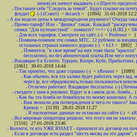
июня) их начнут выдавать (-) (Просто предпол
Поставьте себе "Следить за темой". Будут ссылки на почт
флудит
(-) (Совет)
<
decarch
> [1094] 31-01-2018 12:2
А вы видели цены в международном роуминге? Откуда такая
Промо-тариф? Или - "фишка" такая.. Каждый "раскручивае
симки "Для путешествий" - помните? ===> (-)
(
URL
) <
S
Для всех тарифов. Смотрите их сайт. (-)
<
Professor
> [
Помним-помним эти симки МТС. 12 руб/мин за входящие и
остальных странах намного дороже (-)
<
b13
> [892] 3
Помнится, "в свое время"на них тоже была "красота
бесплатно), но без абонентской платы.Или чего попут
Входящие 0 в Египте, Турции, Кипре, Кубе, Прибалтике, р
[1061] 30-01-2018 14:44
Так приятно, что даже страшно (-)
<
xReason
> [1089] 
Как обычно, вся эта халява будет работать через зад
через ip, все обрадовались,только пользоваться нево
Отлично работает. Входящие бесплатны. (-) (Личн
съездите с ним в роуминг. Вдруг и в самом деле, бомба... (
Как бы эта бомба не бомабнула по моему кошельку. А си
Вам звонили для потверждения и чего-то такого? Зака
Крекер
> [1139] 28-01-2018 11:27
Я паспортные данные не оставлял на сайте (-)
<
xR
Все мировые операторы решили, что этого им не хватало 
[1516] 27-01-2018 23:46
Коллеги, те кто УЖЕ ЮЗАЕТ - пришлите их договор на почту
Если в договоре есть раздел "шесть месяц на это даром", т