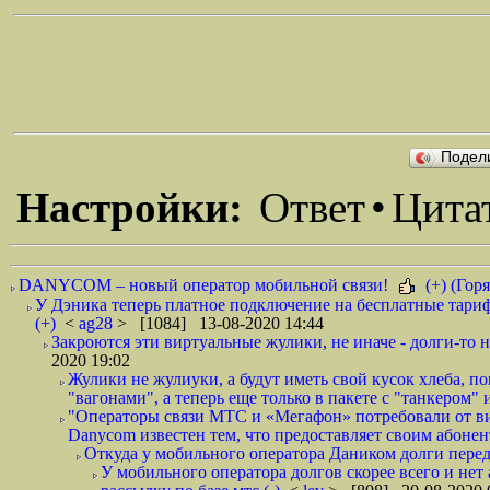
Подел
Настройки:
Ответ
•
Цита
DANYCOM – новый оператор мобильной связи!
(+) (Горя
У Дэника теперь платное подключение на бесплатные тариф
(+)
<
ag28
> [1084] 13-08-2020 14:44
Закроются эти виртуальные жулики, не иначе - долги-то не
2020 19:02
Жулики не жулиуки, а будут иметь свой кусок хлеба, 
"вагонами", а теперь еще только в пакете с "танкером" и
"Операторы связи МТС и «Мегафон» потребовали от вир
Danycom известен тем, что предоставляет своим абонент
Откуда у мобильного оператора Даником долги перед
У мобильного оператора долгов скорее всего и нет