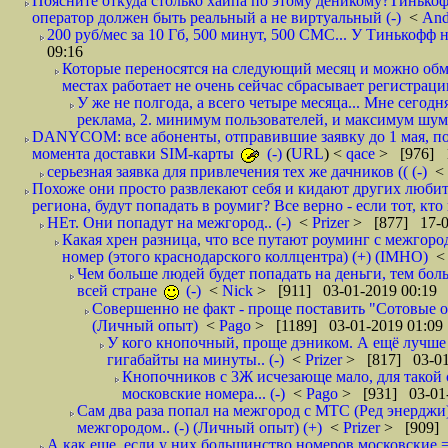
Поясните откуда столько хайпа по этому деникому?Тинькоф
оператор должен быть реальный а не виртуальный (-)
<
And
200 руб/мес за 10 Гб, 500 минут, 500 СМС... У Тинькофф не
09:16
Которые переносятся на следующий месяц и можно обмен
местах работает не очень сейчас сбрасывает регистрацию
У же не полгода, а всего четыре месяца... Мне сегод
реклама, 2. минимум пользователей, и максимум шума.
DANYCOM: все абоненты, отправившие заявку до 1 мая, пол
момента доставки SIM-карты
(-)
(
URL
) <
qace
> [976] 1
серьезная заявка для привлечения тех же дачников (( (-)
<
Похоже они просто развлекают себя и кидают других любител
региона, будут попадать в роумиг? Все верно - если тот, кто вам звони 
НЕт. Они попадут на межгород.. (-)
<
Prizer
> [877] 17-0
Какая хрен разница, что все путают роуминг с межгор
номер (этого краснодарского коллцентра) (+) (IMHO)
Чем больше людей будет попадать на деньги, тем бо
всей стране
(-)
<
Nick
> [911] 03-01-2019 00:19
Совершенно не факт - проще поставить "Сотовые опе
(Личный опыт)
<
Pago
> [1189] 03-01-2019 01:09
У кого кнопочный, проще дэником. А ещё лучше 
гигабайты на минуты.. (-)
<
Prizer
> [817] 03-01
Кнопочников с 3Ж исчезающе мало, для такой 
московские номера... (-)
<
Pago
> [931] 03-01-
Сам два раза попал на межгород с МТС (Ред энерджи) 
межгородом.. (-) (Личный опыт) (+)
<
Prizer
> [909] 
А как еще, если у них большинство номеров московские =