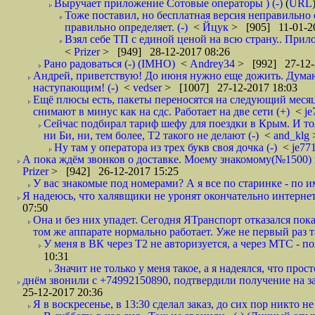
Выручает приложение Сотовые операторы ) (-)
(
URL
Тоже поставил, но бесплатная версия неправильно
правильно определяет. (-)
<
Йцук
> [905] 11-01-2
Взял себе ТП с единой ценой на всю страну.. При
<
Prizer
> [949] 28-12-2017 08:26
Рано радоваться (-) (IMHO)
<
Andrey34
> [992] 27-12-
Андрей, приветствую! До июня нужно еще дожить. Думаю 
наступающим! (-)
<
vedser
> [1007] 27-12-2017 18:03
Ещё плюсы есть, пакеты переносятся на следующий месяц 
снимают в минус как на сдс. Работает на две сети (+)
<
j
Сейчас подбирал тариф шефу для поездки в Крым. И то
ни Би, ни, тем более, Т2 такого не делают (-)
<
and_klg
Ну там у оператора из трех букв своя дочка (-)
<
je77
А пока ждём звонков о доставке. Моему знакомому(№1500) поз
Prizer
> [942] 26-12-2017 15:25
У вас знакомые под номерами? А я все по старинке - по 
Я надеюсь, что халявщики не уронят окончательно интернет 
07:50
Она и без них упадет. Сегодня ЯТранспорт отказался пока
том же аппарате нормально работает. Уже не первый раз т
У меня в ВК через Т2 не авторизуется, а через МТС - 
10:31
Значит не только у меня такое, а я надеялся, что просто
днём звонили с +74992150890, подтвердили получение на зав
25-12-2017 20:36
Я в воскресенье, в 13:30 сделал заказ, до сих пор никто н