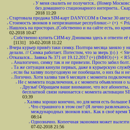
У меня свалить не получится.. (Номер Московс
без домашнего стационарного интернета.. Ск
2018 11:20
Стартовала продажа SIM-карт DANYCOM в Омске 30 августа 
Стоимость звонков в непризнанные республики:-> (+)
<
Pri
Нашлось на просторах..(Собственно и на сайте есть, но криво. А наро
02-2018 10:47
Собственно купить СИМ-ку Дэникома здесь и отвезти её в
[1131] 10-02-2018 11:22
Вчера курьер привёз таки симку. Полтора месяца заняло у н
делали. /// Симка работает. Потестим, что за зверь )) (-)
<
St
Отказался... Заявка № 371 от 19.12.2017 (+) (IMHO) (+)
<
R
Аналогично, симку так и не привезли. Просто забил болт. 
Та же ситуация кинули первых, даже в курьерскую службу
если бы халяву полугодовую не пообещали, о них бы и не
Логично. Хотя халява там 6 месяцев с момента подключени
Не с момента подключения, а с момента объявления о хал
Друзья! Обращаем ваше внимание, что все абоненты, 
бесплатной связи начинается с момента активации 
03:39
Халява хорошо конечно, но для меня есть большое 
Что страшного в этом сне? (Я лично развлекаюсь.
международных звонков взял.. Как в своё время
08:14
Однозначно. Копеечная экономия может вылезти
07-02-2018 21:56