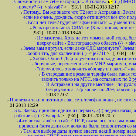
Сложностей сам себе нагородил.. В голове..
(-) (IMHO
почему? (-)
<
slava87
> [931] 10-01-2018 12:17
Потому.. Вы же знаете что Т2 нет в Астрахани. Зачем
если не очень, дождись, скоро отпишутся все кто полу
Если нет теле2 будет мегафон или мтс ... у меня так 
Речь про доставку СИМ-ки (Как я понял, они не з
[981] 10-01-2018 18:46
Не захотели. Хотя на тот момент мой город бы
вверху сайта - Волгоградскую область (-)
<
sla
Зачем вам виртуал, если даже СДС маринуете? Зачем 
хобби это, для коллекции (-)
<
je7711
> [1034] 10-
Хобби. Один СДС,полученный по коду, активно и
абонярные, перенесенные по MNP, мариную, може
"получилось отключить абоняру и пакеты" - как
В стародавние времена тарифа была такая те
звонить только на МТС, на остальных по 2 руб
В Астрахани на другие местные - по рубл
без роуминга. 72р капает по 20%, обязан т
2018 22:07
Привезли таки в пятницу еще, сеть телефон видит, но симку
01-2018 12:29
Эх.. Заявку приняли одним из первых, 3(!) недели назад, 
работает. (-)
<
Vampik
> [965] 08-01-2018 20:51
4-го числа зашёл на сайт СПСР, оказалось, что там мож
привезли (хотя дэни сам должны были созвониться со мн
Там для выбора даты нужно ввести некий номер накла