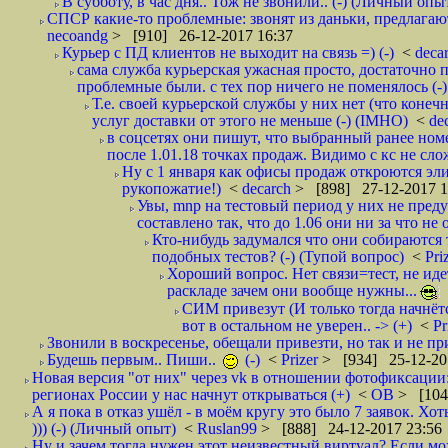
В субботу, в час дня.. Тож не звонили.. (-) (Личный опы
СПСР какие-то проблемные: звонят из даньки, предлагают 
necoandg
> [910] 26-12-2017 16:37
Курьер с ПД клиентов не выходит на связь =) (-)
<
deca
сама служба курьерская ужасная просто, достаточно п
проблемные были. с тех пор ничего не поменялось (-)
Т.е. своей курьерской службы у них нет (что коне
услуг доставки от этого не меньше (-) (IMHO)
<
de
в соцсетях они пишут, что выбранный ранее ном
после 1.01.18 точках продаж. Видимо с кс не сло
Ну с 1 января как офисы продаж откроются эли
рукопожатие!)
<
decarch
> [898] 27-12-2017 1
Увы, mnp на тестовый период у них не преду
составлено так, что до 1.06 они ни за что не 
Кто-нибудь задумался что они собираются
подобных тестов? (-) (Тупой вопрос)
<
Pri
Хороший вопрос. Нет связи=тест, не идет
раскладе зачем они вообще нужны...
СИМ привезут (И только тогда начнётся
вот в остальном не уверен.. -> (+)
<
Pr
Звонили в воскресенье, обещали привезти, но так и не при
Будешь первым.. Пиши..
(-)
<
Prizer
> [934] 25-12-20
Новая версия "от них" через vk в отношении фотофиксаци
регионах России у нас начнут открываться (+)
<
ОВ
> [104
А я пока в отказ ушёл - в моём кругу это было 7 заявок. Х
))) (-) (Личный опыт)
<
Ruslan99
> [888] 24-12-2017 23:56
Ну и зачем тогда нужен этот неизвестный виртуал? Если м