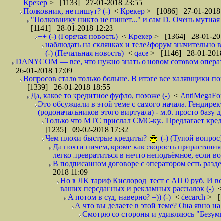
Крекер
> [1133] 27-01-2018 23:55
Полковник, не пишут? (-)
<
Крекер
> [1086] 27-01-2018
"Полковнику никто не пишет..." и сам D. Очень мутная
[1141] 28-01-2018 12:28
++ (-) (Горячая новость)
<
Крекер
> [1364] 28-01-20
наблюдать на склянках и теле2форум значительно в
(-) (Печальная новость)
<
qace
> [1146] 28-01-2018
DANYCOM — все, что нужно знать о новом сотовом опера
26-01-2018 17:09
Вопросов стало только больше. В итоге все халявщики по
[1339] 26-01-2018 18:55
Да, какое то кредитное фуфло, похоже (-)
<
AntiMegaF
Это обсуждали в этой теме с самого начала. Гендире
(родоначальников этого виртуала) - м.б. просто базу 
Только что МТС прислал СМС-ку.. Предлагает кре
[1235] 09-02-2018 17:32
Чем плохи быстрые кредиты?
(-) (Тупой вопрос
Да почти ничем, кроме как скорость прирастани
легко превратиться в нечто неподъёмное, если вов
В подписанном договоре с оператором есть разде
2018 11:09
Но в ЛК тариф Кислород_тест с АП 0 руб. И вс
ваших персданных и рекламных рассылок (-)
А потом в суд, наверно? =)) (-)
<
decarch
> [
А что вы делаете в этой теме? Она явно на д
Смотрю со стороны и удивляюсь "Безумию