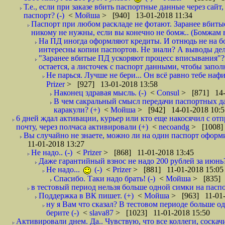
Т.е., если при заказе вбить паспортные данные через сай
паспорт? (-)
<
Мойша
> [940] 13-01-2018 11:34
Паспорт при любом раскладе не фотают. Заранее вбит
никому не нужны, если вы конечно не бомж.. (Бомжам в
На ПД иногда оформляют кредиты. И отнюдь не на б
интересны копии паспортов. Не знали? А выводы дела
"Заранее вбитые ПД ускоряют процесс вписывания"?
остается, а листочек с паспорт данными, чтобы заполн
Не парься. Лучше не бери... Он всё равно тебе нафи
Prizer
> [927] 13-01-2018 13:58
Наконец здравая мысль. (-)
<
Consul
> [871] 14-
В чем сакральный смысл передачи паспортных да
каракули? (+)
<
Мойша
> [942] 14-01-2018 10:5
6 дней ждал активации, курьер или кто еще накосячил с от
почту, через полчаса активировали (+)
<
necoandg
> [1008]
Вы случайно не знаете, можно ли на один паспорт оформи
11-01-2018 13:27
Не надо.. (-)
<
Prizer
> [868] 11-01-2018 13:45
Даже гарантийный взнос не надо 200 рублей за июнь?
Не надо...
(-)
<
Prizer
> [881] 11-01-2018 15:05
Спасибо. Таки надо брать! (-)
<
Мойша
> [835] 
в тестовый период нельзя больше одной симки на паспор
Поддержка в ВК пишет. (+)
<
Мойша
> [963] 11-01-
ну я Вам что сказал? В тестовом периоде больше одн
берите (-)
<
slava87
> [1023] 11-01-2018 15:50
Активировали днем. Да.. Чувствую, что все коллеги, соска