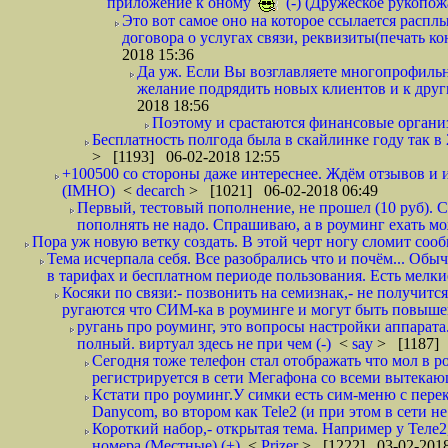
приложение к оному
(-) (Дружеское рукопож
Это вот самое оно на которое ссылается распл
договора о услугах связи, реквизиты(печать ко
2018 15:36
Да уж. Если Вы возглавляете многопрофиль
желание подрядить новых клиентов и к други
2018 18:56
Поэтому и срастаются финансовые организа
Бесплатность полгода была в скайлинке году так в
> [1193] 06-02-2018 12:55
+100500 со стороны даже интереснее. Ждём отзывов и и
(IMHO)
<
decarch
> [1021] 06-02-2018 06:49
Первый, тестовый пополнение, не прошел (10 руб). Сд
пополнять не надо. Спрашиваю, а в роуминг ехать мо
Пора уж новую ветку создать. В этой черт ногу сломит сооб
Тема исчерпала себя. Все разобрались что и почём... О
в тарифах и бесплатном периоде пользования. Есть мелкие
Косяки по связи:- позвонить на семизнак,- не получится
ругаются что СИМ-ка в роуминге и могут быть повышен
ругань про роуминг, это вопросы настройки аппарата
полный. виртуал здесь не при чем (-)
<
say
> [1187] 
Сегодня тоже телефон стал отображать что мол в р
регистрируется в сети Мегафона со всеми вытекаю
Кстати про роуминг.У симки есть сим-меню с пере
Danycom, во втором как Tele2 (и при этом в сети не 
Короткий набор,- открытая тема. Например у Теле2
номера (Местные) (+)
<
Prizer
> [1222] 03-02-2018