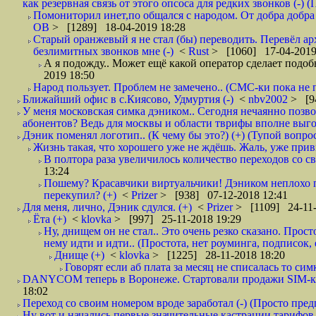
как резервная связь от этого опсоса для редких звонков (-) (
Помониторил инет,по общался с народом. От добра добра 
ОВ
> [1289] 18-04-2019 18:28
Старый оранжевый я не стал (бы) переводить. Перевёл а
безлимитных звонков мне (-)
<
Rust
> [1060] 17-04-2019
А я подожду.. Может ещё какой оператор сделает подо
2019 18:50
Народ пользует. Проблем не замечено.. (СМС-ки пока не п
Ближайший офис в с.Киясово, Удмуртия (-)
<
nbv2002
> [9
У меня московская симка дэником.. Сегодня нечаянно позво
абонентов? Ведь для москвы и области тврифы вполне выго
Дэник поменял логотип.. (К чему бы это?) (+) (Тупой вопро
Жизнь такая, что хорошего уже не ждёшь. Жаль, уже привы
В полтора раза увеличилось количество переходов со
13:24
Пошему? Красавчики виртуальчики! Дэником неплохо п
перекупил? (+)
<
Prizer
> [938] 07-12-2018 12:41
Для меня, лично, Дэник сдулся. (+)
<
Prizer
> [1109] 24-11-
Ёта (+)
<
klovka
> [997] 25-11-2018 19:29
Ну, днищем он не стал.. Это очень резко сказано. Прос
нему идти и идти.. (Простота, нет роуминга, подписок
Днище (+)
<
klovka
> [1225] 28-11-2018 18:20
Говорят если аб плата за месяц не списалась то симк
DANYCOM теперь в Воронеже. Стартовали продажи SIM-карт
18:02
Переход со своим номером вроде заработал (-) (Просто пре
Ну вот и начались первые значительные кастрации тарифов 