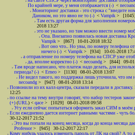
на сайте СПСР через мониторинг доставки отображ
По крайней мере, у меня отображается (-)
<
necoan
Мониторинг доставки - это строка с "введите но
Даником, но это явно не то (-)
<
Vampik
> [1045]
Там есть другая форма для заполнения номером 
2018 13:27
это не указано, но там можно ввести номер моб
Опа. Внезапно появилась новая доставка Кра
Vampik
> [867] 10-01-2018 18:32
Вот оно что.. Но увы, по номеру телефона о
ничего (-)
<
Vampik
> [934] 10-01-2018 17:
а отправление по номеру телефона на СПСР уже отоб
да, вполне корректно (-)
<
necoandg
> [844] 09-01
Там вроде написано, что платеж надо делать, для использ
периода? (-)
<
Erneo
> [1130] 08-01-2018 13:07
Не видел такого, но поддержка лишь уточнила, что им 
necoandg
> [947] 08-01-2018 13:14
Позвонили из их калл-центра, сказали передали в доставку. И
12:25
по ссылке на тему внутри говорят, что набор тестеров зак
(+)
(
URL
) <
qace
> [1029] 08-01-2018 09:58
Угу если сейчас попытаться оформить заказ СИМ в моём р
Если ежедневно дается интернет равными частями - чуть боле
30-12-2017 21:52
Это вы попали на конец месяца, когда до конца месяца дае
Professor
> [945] 30-12-2017 22:17
Кому нибудь удалось изменить пароль от ЛК на свой? А то 