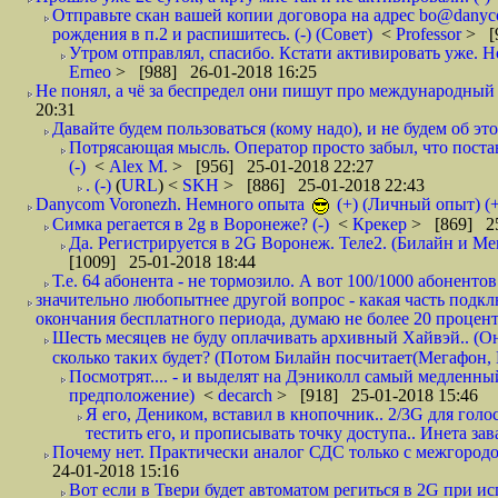
Отправьте скан вашей копии договора на адрес bo@danyc
рождения в п.2 и распишитесь. (-) (Совет)
<
Professor
> [
Утром отправлял, спасибо. Кстати активировать уже. Но 
Erneo
> [988] 26-01-2018 16:25
Не понял, а чё за беспредел они пишут про международный 
20:31
Давайте будем пользоваться (кому надо), и не будем об этом
Потрясающая мысль. Оператор просто забыл, что постави
(-)
<
Alex M.
> [956] 25-01-2018 22:27
. (-)
(
URL
) <
SKH
> [886] 25-01-2018 22:43
Danycom Voronezh. Немного опыта
(+) (Личный опыт) (+
Симка регается в 2g в Воронеже? (-)
<
Крекер
> [869] 25
Да. Регистрируется в 2G Воронеж. Теле2. (Билайн и Мег
[1009] 25-01-2018 18:44
Т.е. 64 абонента - не тормозило. А вот 100/1000 абонентов
значительно любопытнее другой вопрос - какая часть подк
окончания бесплатного периода, думаю не более 20 проценто
Шесть месяцев не буду оплачивать архивный Хайвэй.. (Он 
сколько таких будет? (Потом Билайн посчитает(Мегафон, 
Посмотрят.... - и выделят на Дэниколл самый медленный
предположение)
<
decarch
> [918] 25-01-2018 15:46
Я его, Деником, вставил в кнопочник.. 2/3G для голо
тестить его, и прописывать точку доступа.. Инета зава
Почему нет. Практически аналог СДС только с межгородом.
24-01-2018 15:16
Вот если в Твери будет автоматом региться в 2G при ис