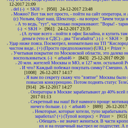
12-2017 21:09
del (-)
<
SKH
> [950] 24-12-2017 23:48
Можно? Вот так вот просто, - пойти на сайт оператора, и л
(с) Уильям, брат наш, Шекспир; - на вопрос "Зачем тогда 
А то ведь, "тут", частенько покрикивают: "Воры! - тариф-
(-)
<
SKH
> [961] 24-12-2017 23:35
(А лучше всего - пойти в офис Билайна, и купить там 
деньги (что и СДС) - два "Гигабайта".) (-)
<
SKH
> [
Удар ниже пояса. Посмотрел, внимательно на ТП "Кислород"
чистом виде.. (+) (Просто предположение)
(
URL
) <
Prizer
> 
Учитывая покрытие по Московской области, это далеко н
воспользоваться. (-)
<
arbat46
> [843] 25-12-2017 09:20
20 млн. жителей Москвы и МО, и 127 млн. остальной Рос
И что? Каждый побежал покупать симку? Смешно. А вт
[1008] 26-12-2017 14:17
Я вам по секрету скажу что "взятие" Москвы было 
повысив конкуренцию. Потом поднять статус Теле2 
[914] 26-12-2017 14:27
Операторы в Москве зарабатывают до 40% всей пр
2017 01:13
Секретный вы наш! Всё намного проще: мотиваци
ничего больше. (-)
<
arbat46
> [889] 26-12-2017 
Некоторые, которые хотели, тупо зарабатывать 
заработал? (+) (Тупой вопрос)
<
Prizer
> [915]
Обещать - не значит жениться. В части кропо
их и на пушечный выстрел не подпустят. А п