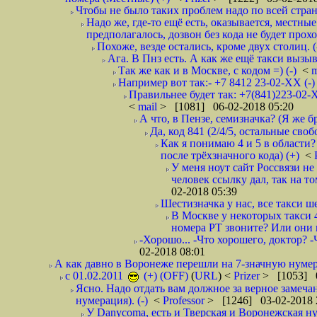
Чтобы не было таких проблем надо по всей стране
Надо же, где-то ещё есть, оказывается, местны
предполагалось, дозвон без кода не будет проход
Похоже, везде остались, кроме двух столиц. 
Ага. В Пнз есть. А как же ещё такси вызыв
Так же как и в Москве, с кодом =) (-)
<
m
Например вот так:- +7 8412 23-02-ХХ (-
Правильнее будет так: +7(841)223-02-Х
<
mail
> [1081] 06-02-2018 05:20
А что, в Пензе, семизначка? (Я же бр
Да, код 841 (2/4/5, остальные сво
Как я понимаю 4 и 5 в области?
после трёхзначного кода) (+)
<
У меня ноут сайт Россвязи не
человек ссылку дал, так на то
02-2018 05:39
Шестизначка у нас, все такси ш
В Москве у некоторых такси 
номера РТ звоните? Или они в
-Хорошо... -Что хорошего, доктор? -
02-2018 08:01
А как давно в Воронеже перешли на 7-значную нумер
с 01.02.2011
(+) (OFF)
(
URL
) <
Prizer
> [1053] 0
Ясно. Надо отдать вам должное за верное замечан
нумерация). (-)
<
Professor
> [1246] 03-02-2018 
У Danycoma, есть и Тверская и Воронежская ну