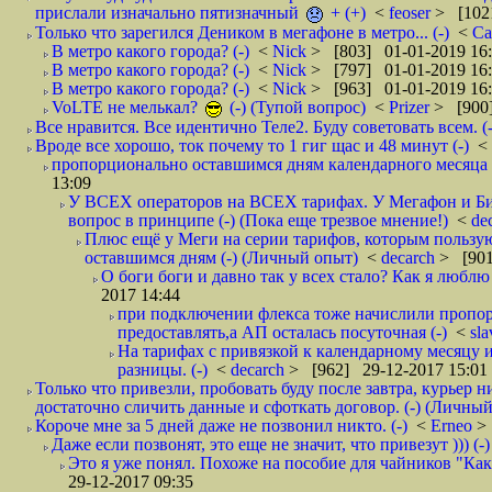
прислали изначально пятизначный
+ (+)
<
feoser
> [102
Только что зарегился Деником в мегафоне в метро... (-)
<
С
В метро какого города? (-)
<
Nick
> [803] 01-01-2019 16
В метро какого города? (-)
<
Nick
> [797] 01-01-2019 16
В метро какого города? (-)
<
Nick
> [963] 01-01-2019 16
VoLTE не мелькал?
(-) (Тупой вопрос)
<
Prizer
> [900]
Все нравится. Все идентично Теле2. Буду советовать всем. (-
Вроде все хорошо, ток почему то 1 гиг щас и 48 минут (-)
<
пропорционально оставшимся дням календарного месяца в
13:09
У ВСЕХ операторов на ВСЕХ тарифах. У Мегафон и Би 
вопрос в принципе (-) (Пока еще трезвое мнение!)
<
de
Плюс ещё у Меги на серии тарифов, которым пользую
оставшимся дням (-) (Личный опыт)
<
decarch
> [901
О боги боги и давно так у всех стало? Как я люблю 
2017 14:44
при подключении флекса тоже начислили пропорц
предоставлять,а АП осталась посуточная (-)
<
sl
На тарифах с привязкой к календарному месяцу 
разницы. (-)
<
decarch
> [962] 29-12-2017 15:01
Только что привезли, пробовать буду после завтра, курьер н
достаточно сличить данные и сфоткать договор. (-) (Личный 
Короче мне за 5 дней даже не позвонил никто. (-)
<
Erneo
>
Даже если позвонят, это еще не значит, что привезут ))) (-)
Это я уже понял. Похоже на пособие для чайников "Как о
29-12-2017 09:35