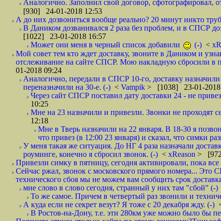
Аналогично. Заполнил свой договор, сфотографировал, 
[930] 24-01-2018 12:53
А до них дозвониться вообще реально? 20 минут никто трубк
В Даником дозванивался 2 раза без проблем, и в СПСР дозв
[1022] 23-01-2018 16:57
Может они меня в черный список добавили
(-)
<
xR
Мой совет тем кто ждет доставку, звоните в Даником и узн
отслеживание на сайте СПСР. Мою накладную сбросили в п
01-2018 09:24
Аналогично, передали в СПСР 10-го, доставку назначили н
переназначили на 30-е. (-)
<
Vampik
> [1038] 23-01-2018
Через сайт СПСР поставил дату доставки 24 - не привезл
10:25
Мне на 23 назначили и привезли. Звонки не проходят 
12:18
Мне в Тверь назначили на 22 января. В 18-30 я позво
что привез (в 12:00 23 января) и сказал, что симки раз
У меня такая же ситуация. До НГ 4 раза назначали доставк
роуминге, конечно я сбросил звонок. (-)
<
xReason
> [972
Привезли симку в пятницу, сегодня активировали, пока все 
Сейчас ржал, звонок с московского прямого номера... Это С
технического сбоя мы не можем вам сообщить срок доставки
мне слово в слово сегодня, странный у них там "сбой" (-)
То же самое. Причем в четвертый раз звонили и техниче
А куда если не секрет везут? Я тоже с 20 декабря жду. (-)
В Ростов-на-Дону, т.е. эти 280км уже можно было бы пеш