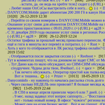
рассылку по базе мтс (-)
<
lev
> [808] 20-08-2020 
кстати, да. он ведь на хребте теле2 сидит (-)
(
URL
)
Любят наши ОпСоСы выстрелить себе в ногу...
(-)
<
DANYCOM.Mobile дарит абонентам 200 200 Гб в канун Нового
[1020] 26-12-2019 12:30
Перейти со своим номером к DANYCOM.Mobile можно в 5
Оказание услуг связи для абонентов DANYCOM.Mobile на 
временно приостановлено с 09.01.2020 г. (+)
(
URL
) <
ag28
>
С 31 декабря 2019 года оказание услуг связи в регионах Рос
(-)
(
URL
) <
ag28
> [859] 26-12-2019 12:24
Остатки трафика за прошлый месяц прикольно перенесли. Ф
ещё и гиги в минуты все перевёл и потратил. (-)
<
Rust
> [
Хоть у кого то отображается в ЛК расход трафика онлайн? О
2019 15:02
Отображается после закрытия сессии (-)
<
Reeboot
> [917
Тут в комментах пишут, что на дэником не ходят СМС от Мо
Тут Даню как-то мало обсуждают, но СИМ-СИМ обсуждали 
сподручнее. Чудны дела твои, Ячейки!.. (-)
<
qace
> [954]
Так нечего обсужжать.. Оператор простой как палка-верё
Вот и тишина..
(-)
<
Prizer
> [1013] 18-05-2019 13:
Danycominfo - ну наконец-то началась рассылка столь дол
Через сколько НЕДЕЛЬ они привозят? Я больше месяца жду,
[982] 13-05-2019 22:44
В СПб в конце апреля привезли через 6 или 7 дней. (-)
9 мес. назад задавал этот вопрос саппорту... - "Восст
нет - только новый номер. В офисе "чужого" региона во
Может они на есим бизнес метят... Вот и не спешат.. (О