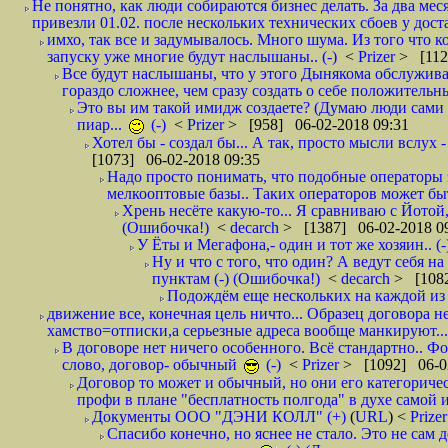
Не понятно, как люди собираются бизнес делать. За два мес
привезли 01.02. после нескольких технических сбоев у дост
имхо, так все и задумывалось. Много шума. Из того что к
запуску уже многие будут наслышаны.. (-)
<
Prizer
> [112
Все будут наслышаны, что у этого Дынякома обслужива
гораздо сложнее, чем сразу создать о себе положительн
Это вы им такой имидж создаете? (Думаю люди сами оп
пиар...
(-)
<
Prizer
> [958] 06-02-2018 09:31
Хотел бы - создал бы... А так, просто мысли вслух 
[1073] 06-02-2018 09:35
Надо просто понимать, что подобные операторы 
мелкооптовые базы.. Таких операторов может быт
Хрень несёте какую-то... Я сравниваю с Йотой
(Ошибочка!)
<
decarch
> [1387] 06-02-2018 0
У Ёты и Мегафона,- один и тот же хозяин.. (-
Ну и что с того, что один? А ведут себя 
пунктам (-) (Ошибочка!)
<
decarch
> [1082
Подождём еще нескольких на каждой из 
движение все, конечная цель ничто... Образец договора н
хамство=отписки,а серьезные адреса вообще манкируют...
В договоре нет ничего особенного. Всё стандартно.. Фот
слово, договор- обычный
(-)
<
Prizer
> [1092] 06-0
Договор то может и обычный, но они его категоричес
профи в плане "бесплатность полгода" в духе самой 
Документы ООО "ДЭНИ КОЛЛ" (+)
(
URL
) <
Prize
Спасибо конечно, но яснее не стало. Это не сам