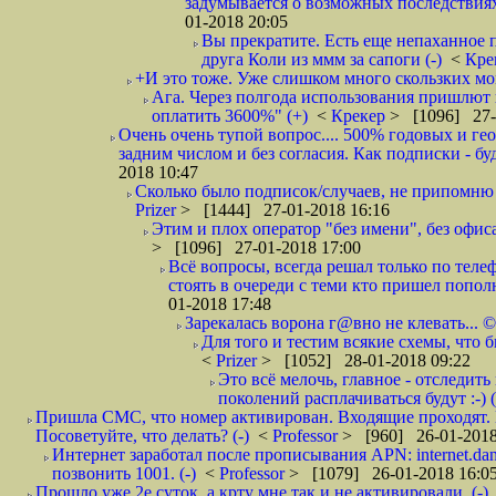
задумывается о возможных последствия
01-2018 20:05
Вы прекратите. Есть еще непаханное 
друга Коли из ммм за сапоги (-)
<
Кре
+И это тоже. Уже слишком много скользких мо
Ага. Через полгода использования пришлют п
оплатить 3600%" (+)
<
Крекер
> [1096] 27-
Очень очень тупой вопрос.... 500% годовых и ге
задним числом и без согласия. Как подписки - бу
2018 10:47
Сколько было подписок/случаев, не припомню 
Prizer
> [1444] 27-01-2018 16:16
Этим и плох оператор "без имени", без офиса
> [1096] 27-01-2018 17:00
Всё вопросы, всегда решал только по телеф
стоять в очереди с теми кто пришел попол
01-2018 17:48
Зарекалась ворона г@вно не клевать... ©
Для того и тестим всякие схемы, что б
<
Prizer
> [1052] 28-01-2018 09:22
Это всё мелочь, главное - отследит
поколений расплачиваться будут :-) (
Пришла СМС, что номер активирован. Входящие проходят. И
Посоветуйте, что делать? (-)
<
Professor
> [960] 26-01-2018
Интернет заработал после прописывания APN: internet.da
позвонить 1001. (-)
<
Professor
> [1079] 26-01-2018 16:0
Прошло уже 2е суток, а крту мне так и не активировали. (-)