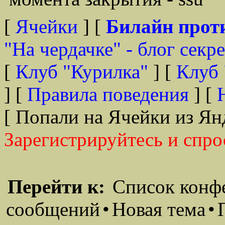
[
Ячейки
] [
Билайн прот
"На чердачке" - блог секр
[
Клуб "Курилка"
] [
Клуб 
] [
Правила поведения
] [
[ Попали на Ячейки из Ян
Зарегистрируйтесь и спро
Перейти к:
Список конф
сообщений
•
Новая тема
•