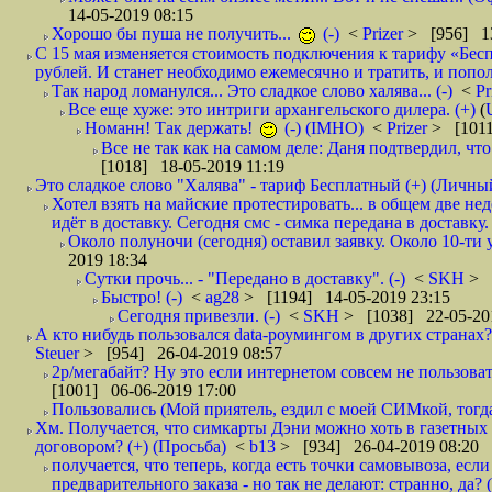
14-05-2019 08:15
Хорошо бы пуша не получить...
(-)
<
Prizer
> [956] 13
С 15 мая изменяется стоимость подключения к тарифу «Бесп
рублей. И станет необходимо ежемесячно и тратить, и попол
Так народ ломанулся... Это сладкое слово халява... (-)
<
Pr
Все еще хуже: это интриги архангельского дилера. (+)
(
Номанн! Так держать!
(-) (IMHO)
<
Prizer
> [1011
Все не так как на самом деле: Даня подтвердил, чт
[1018] 18-05-2019 11:19
Это сладкое слово "Халява" - тариф Бесплатный (+) (Личны
Хотел взять на майские протестировать... в общем две не
идёт в доставку. Сегодня смс - симка передана в доставку.
Около полуночи (сегодня) оставил заявку. Около 10-ти у
2019 18:34
Сутки прочь... - "Передано в доставку". (-)
<
SKH
> 
Быстро! (-)
<
ag28
> [1194] 14-05-2019 23:15
Сегодня привезли. (-)
<
SKH
> [1038] 22-05-20
А кто нибудь пользовался data-роумингом в других странах?
Steuer
> [954] 26-04-2019 08:57
2р/мегабайт? Ну это если интернетом совсем не пользовать
[1001] 06-06-2019 17:00
Пользовались (Мой приятель, ездил с моей СИМкой, тогд
Хм. Получается, что симкарты Дэни можно хоть в газетных к
договором? (+) (Просьба)
<
b13
> [934] 26-04-2019 08:20
получается, что теперь, когда есть точки самовывоза, есл
предварительного заказа - но так не делают: странно, да? (