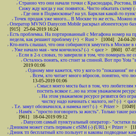
Странно что они начали точки с Краснодара, Ростова,
Сижу жду когда у нас появятся.. Чисто обкатать схему (-
Где они в Подмосковье? на ул. Барклая какой-то пункт
Точек продаж уже много... В Москве то же есть.. Можно на
Оператор MVNO Danycom Mobile раскрыл абонентскую базу.
[915] 25-04-2019 16:24
Есть проблемка. На портированный с Мегафона номер на при
неделя, как решают проблему (+)
<
Rust
> [1004] 24-04-20
Кто-нить слышал, что они собираются замутить в Москве в к
Уже начало мая - чем кончилось? (-)
<
qace
> [860] 07-05
Если в 2-х словах, то заверили в том, что помирать не с
Осталось понять, кто стоит за спиной. Вот про Yota "
2019 01:06
Одному мне кажется, что у кого-то "показания" не с
Всем, кто читает много вбросов, понятно, что люб
13-05-2019 01:06
Смысл моего моста был в том, что любителям х
постить всякое г...но на этом уважаемом ресурсе.
На этом уважаемом ресурсе резвятся без огр
чистку надо начинать с малого, не? (-)
<
qac
Т.е. замут обозначился, а намека нет? (-)
<
Prizer
> [1049]
Намёк - "просто поговорить за жисть". Только такие ра
[961] 18-04-2019 09:12
Danycom самый пунктуальный оператор:- "остатки па
Дэником может стать первым с еSIM (-)
(
URL
) <
Prizer
> [11
Дэник тп бесплатный кто пользует и каковы подводные кам