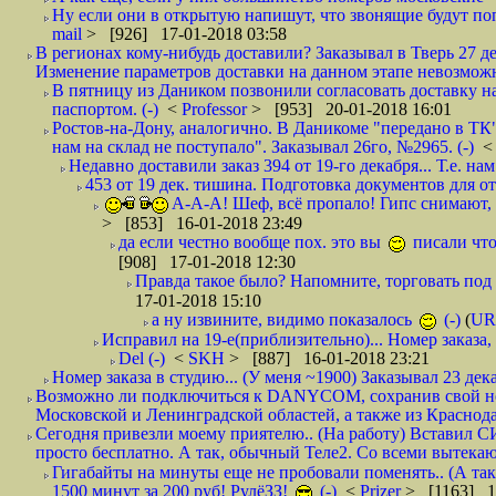
Ну если они в открытую напишут, что звонящие будут поп
mail
> [926] 17-01-2018 03:58
В регионах кому-нибудь доставили? Заказывал в Тверь 27 де
Изменение параметров доставки на данном этапе невозможн
В пятницу из Даником позвонили согласовать доставку н
паспортом. (-)
<
Professor
> [953] 20-01-2018 16:01
Ростов-на-Дону, аналогично. В Даникоме "передано в ТК"
нам на склад не поступало". Заказывал 26го, №2965. (-)
Недавно доставили заказ 394 от 19-го декабря... Т.е. нам
453 от 19 дек. тишина. Подготовка документов для от
А-А-А! Шеф, всё пропало! Гипс снимают, к
> [853] 16-01-2018 23:49
да если честно вообще пох. это вы
писали что
[908] 17-01-2018 12:30
Правда такое было? Напомните, торговать под
17-01-2018 15:10
а ну извините, видимо показалось
(-)
(
UR
Исправил на 19-е(приблизительно)... Номер заказа, 
Del (-)
<
SKH
> [887] 16-01-2018 23:21
Номер заказа в студию... (У меня ~1900) Заказывал 23 дека
Возможно ли подключиться к DANYCOM, сохранив свой номе
Московской и Ленинградской областей, а также из Краснода
Сегодня привезли моему приятелю.. (На работу) Вставил СИ
просто бесплатно. А так, обычный Теле2. Со всеми вытек
Гигабайты на минуты еще не пробовали поменять.. (А та
1500 минут за 200 руб! РулёЗЗ!
(-)
<
Prizer
> [1163] 1