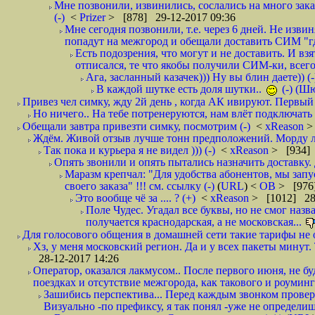
Мне позвонили, извинились, сослались на много заказ
(-)
<
Prizer
> [878] 29-12-2017 09:36
Мне сегодня позвонили, т.е. через 6 дней. Не изв
попадут на межгород и обещали доставить СИМ "где
Есть подозрения, что могут и не доставить. И взят
отписался, те что якобы получили СИМ-ки, всего 
Ага, засланный казачек))) Ну вы блин даете)) (-
В каждой шутке есть доля шутки..
(-) (Ш
Привез чел симку, жду 2й день , когда АК ивируют. Первый р
Но ничего.. На тебе потренеруются, нам влёт подключать б
Обещали завтра привезти симку, посмотрим (-)
<
xReason
>
Ждём. Живой отзыв лучше тонн предположений. Морду ли
Так пока и курьера я не видел ))) (-)
<
xReason
> [934] 
Опять звонили и опять пытались назначить доставку. 
Маразм крепчал: "Для удобства абонентов, мы запу
своего заказа" !!! см. ссылку (-)
(
URL
) <
ОВ
> [976
Это вообще чё за .... ? (+)
<
xReason
> [1012] 28
Поле Чудес. Угадал все буквы, но не смог наз
получается краснодарская, а не московская...
Для голосового общения в домашней сети такие тарифы не о
Хз, у меня московский регион. Да и у всех пакеты минут. 
28-12-2017 14:26
Оператор, оказался лакмусом.. После первого июня, не бу
поездках и отсутствие межгорода, как такового и роуминга.
Зашибись перспектива... Перед каждым звонком проверят
Визуально -по префиксу, я так понял -уже не определи