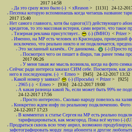
2017 14:58
Да это сразу ясно было (-)
<
xReason
> [1131] 24-12-2017
Песенка которую вспоминаешь когда читаешь название тар
2017 15:40
Нет самого главного, хотя бы одного(1!) действующего абон
кредитов, то это массовая истерия, сами верите, что такое п
Тизерная реклама присутствует..
(-) (IMHO)
<
Prizer
>
Именно, на МР есть человек из Краснодара, приведший ф
исключено, что реально никто и не подключается, предпол
Это засланный казачёк.. От даникома..
(-) (Просто 
Посмотрел чего он пишет в disqus, так ранее темы пр
2017 06:26
У меня такая же мысль возникла, когда на фото симкар
Сейчас ради интереса заказал СИМ себе. Посмотрим, как д
него в последующем. (-)
<
Erneo
> [945] 24-12-2017 13:32
Какой номер у заявки?
(-) (Просьба)
<
Prizer
> [925] 2
2965 (-)
<
Erneo
> [936] 24-12-2017 19:00
А какая разница какой №, если может быть 99% не подп
24-12-2017 17:56
Просто интересно.. Сколько народу повелось на халяв
Конкретно ждем инфу по реальному подключению. Фото симо
24-12-2017 17:23
В комментах к статье Сергея на МР есть реально подкл
тарифицироваться, как межгород. Пока всё мутно (-)
(
U
Продраться сквозь всю тему анрил, возможно продублирую,
зафотографировать морду лица абонента и другие любопытн