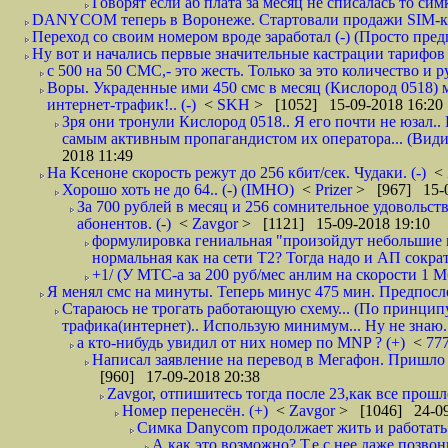
Говорят если аб плата за месяц не списалась то симк
DANYCOM теперь в Воронеже. Стартовали продажи SIM-карт
Переход со своим номером вроде заработал (-) (Просто пре
Ну вот и начались первые значительные кастрации тарифов 
с 500 на 50 СМС,- это жесть. Только за это количество и ру
Воры. Украденные ими 450 смс в месяц (Кислород 0518) 
интернет-трафик!.. (-)
<
SKH
> [1052] 15-09-2018 16:20
Зря они тронули Кислород 0518.. Я его почти не юзал.. 
самым активным пропагандистом их оператора... (Видим
2018 11:49
На Ксеноне скорость режут до 256 кбит/сек. Чудаки. (-)
<
Хорошо хоть не до 64.. (-) (IMHO)
<
Prizer
> [967] 15-0
За 700 рублей в месяц и 256 сомнительное удовольст
абонентов. (-)
<
Zavgor
> [1121] 15-09-2018 19:10
формулировка гениальная "произойдут небольшие из
нормальная как на сети Т2? Тогда надо и АП сократ
+1/ (У МТС-а за 200 руб/мес анлим на скорости 1 Мб
Я менял смс на минуты. Теперь минус 475 мин. Предпослед
Стараюсь не трогать работающую схему... (По принципу
трафика(интернет).. Использую минимум... Ну не знаю..
а кто-нибудь увидил от них номер по MNP ? (+)
<
77
Написал заявление на перевод в Мегафон. Пришло 
[960] 17-09-2018 20:38
Zavgor, отпишитесь тогда после 23,как все прошло
Номер перенесён. (+)
<
Zavgor
> [1046] 24-09
Симка Danycom продолжает жить и работать 
А как это возможно? Т.е с нее даже позвон