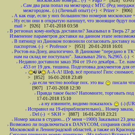
московские номера... (-)
<
Pago
> [928] 03-01-
Сам два раза попал на межгород с МТС (Ред энерджи) 
межгородом.. (-) (Личный опыт) (+)
<
Prizer
> [906] 
А как еще, если у них большинство номеров московские =
Ну если они в открытую напишут, что звонящие будут поп
mail
> [926] 17-01-2018 03:58
В регионах кому-нибудь доставили? Заказывал в Тверь 27 де
Изменение параметров доставки на данном этапе невозможн
В пятницу из Даником позвонили согласовать доставку н
паспортом. (-)
<
Professor
> [953] 20-01-2018 16:01
Ростов-на-Дону, аналогично. В Даникоме "передано в ТК"
нам на склад не поступало". Заказывал 26го, №2965. (-)
Недавно доставили заказ 394 от 19-го декабря... Т.е. нам
453 от 19 дек. тишина. Подготовка документов для от
А-А-А! Шеф, всё пропало! Гипс снимают, к
> [852] 16-01-2018 23:49
да если честно вообще пох. это вы
писали что
[907] 17-01-2018 12:30
Правда такое было? Напомните, торговать под
17-01-2018 15:10
а ну извините, видимо показалось
(-)
(
UR
Исправил на 19-е(приблизительно)... Номер заказа, 
Del (-)
<
SKH
> [887] 16-01-2018 23:21
Номер заказа в студию... (У меня ~1900) Заказывал 23 дека
Возможно ли подключиться к DANYCOM, сохранив свой номе
Московской и Ленинградской областей, а также из Краснода
Сегодня привезли моему приятелю.. (На работу) Вставил СИ