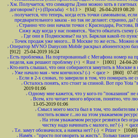
Хм. Получается, что симкарты Дэни можно хоть в газетных к
договором? (+) (Просьба)
<
b13
> [934] 26-04-2019 08:20
получается, что теперь, когда есть точки самовывоза, есл
предварительного заказа - но так не делают: странно, да? (
Странно что они начали точки с Краснодара, Ростова,
Сижу жду когда у нас появятся.. Чисто обкатать схему (-
Где они в Подмосковье? на ул. Барклая какой-то пункт
Точек продаж уже много... В Москве то же есть.. Можно на
Оператор MVNO Danycom Mobile раскрыл абонентскую базу.
[912] 25-04-2019 16:24
Есть проблемка. На портированный с Мегафона номер на при
неделя, как решают проблему (+)
<
Rust
> [1001] 24-04-20
Кто-нить слышал, что они собираются замутить в Москве в к
Уже начало мая - чем кончилось? (-)
<
qace
> [860] 07-05
Если в 2-х словах, то заверили в том, что помирать не с
Осталось понять, кто стоит за спиной. Вот про Yota "
2019 01:06
Одному мне кажется, что у кого-то "показания" не с
Всем, кто читает много вбросов, понятно, что люб
13-05-2019 01:06
Смысл моего моста был в том, что любителям х
постить всякое г...но на этом уважаемом ресурсе.
На этом уважаемом ресурсе резвятся без огр
чистку надо начинать с малого, не? (-)
<
qac
Т.е. замут обозначился, а намека нет? (-)
<
Prizer
> [1049]
Намёк - "просто поговорить за жисть". Только такие ра