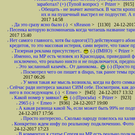
заработал? (+) (Тупой вопрос)
<
Prizer
> [915]
Обещать - не значит жениться. В части кропо
их и на пушечный выстрел не подпустят. А п
2017 14:58
Да это сразу ясно было (-)
<
xReason
> [1130] 24-12-2017
Песенка которую вспоминаешь когда читаешь название тар
2017 15:40
Нет самого главного, хотя бы одного(1!) действующего абон
кредитов, то это массовая истерия, сами верите, что такое п
Тизерная реклама присутствует..
(-) (IMHO)
<
Prizer
>
Именно, на МР есть человек из Краснодара, приведший ф
исключено, что реально никто и не подключается, предпол
Это засланный казачёк.. От даникома..
(-) (Просто 
Посмотрел чего он пишет в disqus, так ранее темы пр
2017 06:26
У меня такая же мысль возникла, когда на фото симкар
Сейчас ради интереса заказал СИМ себе. Посмотрим, как д
него в последующем. (-)
<
Erneo
> [945] 24-12-2017 13:32
Какой номер у заявки?
(-) (Просьба)
<
Prizer
> [923] 2
2965 (-)
<
Erneo
> [936] 24-12-2017 19:00
А какая разница какой №, если может быть 99% не подп
24-12-2017 17:56
Просто интересно.. Сколько народу повелось на халяв
Конкретно ждем инфу по реальному подключению. Фото симо
24-12-2017 17:23
В комментах к статье Сергея на МР есть реально подкл