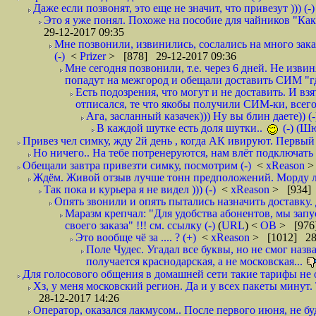
Даже если позвонят, это еще не значит, что привезут ))) (-)
Это я уже понял. Похоже на пособие для чайников "Как о
29-12-2017 09:35
Мне позвонили, извинились, сослались на много заказ
(-)
<
Prizer
> [878] 29-12-2017 09:36
Мне сегодня позвонили, т.е. через 6 дней. Не изв
попадут на межгород и обещали доставить СИМ "где
Есть подозрения, что могут и не доставить. И взят
отписался, те что якобы получили СИМ-ки, всего 
Ага, засланный казачек))) Ну вы блин даете)) (-
В каждой шутке есть доля шутки..
(-) (Ш
Привез чел симку, жду 2й день , когда АК ивируют. Первый р
Но ничего.. На тебе потренеруются, нам влёт подключать б
Обещали завтра привезти симку, посмотрим (-)
<
xReason
>
Ждём. Живой отзыв лучше тонн предположений. Морду ли
Так пока и курьера я не видел ))) (-)
<
xReason
> [934] 
Опять звонили и опять пытались назначить доставку. 
Маразм крепчал: "Для удобства абонентов, мы запу
своего заказа" !!! см. ссылку (-)
(
URL
) <
ОВ
> [976
Это вообще чё за .... ? (+)
<
xReason
> [1012] 28
Поле Чудес. Угадал все буквы, но не смог наз
получается краснодарская, а не московская...
Для голосового общения в домашней сети такие тарифы не о
Хз, у меня московский регион. Да и у всех пакеты минут. 
28-12-2017 14:26
Оператор, оказался лакмусом.. После первого июня, не бу