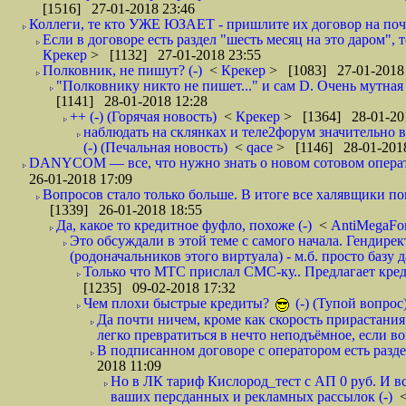
[1516] 27-01-2018 23:46
Коллеги, те кто УЖЕ ЮЗАЕТ - пришлите их договор на почту
Если в договоре есть раздел "шесть месяц на это даром", т
Крекер
> [1132] 27-01-2018 23:55
Полковник, не пишут? (-)
<
Крекер
> [1083] 27-01-2018
"Полковнику никто не пишет..." и сам D. Очень мутная
[1141] 28-01-2018 12:28
++ (-) (Горячая новость)
<
Крекер
> [1364] 28-01-20
наблюдать на склянках и теле2форум значительно в
(-) (Печальная новость)
<
qace
> [1146] 28-01-2018
DANYCOM — все, что нужно знать о новом сотовом опера
26-01-2018 17:09
Вопросов стало только больше. В итоге все халявщики по
[1339] 26-01-2018 18:55
Да, какое то кредитное фуфло, похоже (-)
<
AntiMegaF
Это обсуждали в этой теме с самого начала. Гендире
(родоначальников этого виртуала) - м.б. просто базу 
Только что МТС прислал СМС-ку.. Предлагает кре
[1235] 09-02-2018 17:32
Чем плохи быстрые кредиты?
(-) (Тупой вопрос
Да почти ничем, кроме как скорость прирастани
легко превратиться в нечто неподъёмное, если вов
В подписанном договоре с оператором есть разде
2018 11:09
Но в ЛК тариф Кислород_тест с АП 0 руб. И вс
ваших персданных и рекламных рассылок (-)