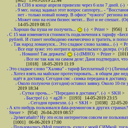
[982] 13-05-2019 22:44
В СПб в конце апреля привезли через 6 или 7 дней. (-)
9 мес. назад задавал этот вопрос саппорту... - "Восст
нет - только новый номер. В офисе "чужого" региона во
Может они на есим бизнес метят... Вот и не спешат.. (О
14-05-2019 08:15
Хорошо бы пуша не получить...
(-)
<
Prizer
> [956] 13
С 15 мая изменяется стоимость подключения к тарифу «Бесп
рублей. И станет необходимо ежемесячно и тратить, и попол
Так народ ломанулся... Это сладкое слово халява... (-)
<
Pr
Все еще хуже: это интриги архангельского дилера. (+)
(
Номанн! Так держать!
(-) (IMHO)
<
Prizer
> [1011
Все не так как на самом деле: Даня подтвердил, чт
[1018] 18-05-2019 11:19
Это сладкое слово "Халява" - тариф Бесплатный (+) (Личны
Хотел взять на майские протестировать... в общем две не
идёт в доставку. Сегодня смс - симка передана в доставку.
Около полуночи (сегодня) оставил заявку. Около 10-ти у
2019 18:34
Сутки прочь... - "Передано в доставку". (-)
<
SKH
> 
Быстро! (-)
<
ag28
> [1193] 14-05-2019 23:15
Сегодня привезли. (-)
<
SKH
> [1038] 22-05-20
А кто нибудь пользовался data-роумингом в других странах?
Steuer
> [954] 26-04-2019 08:57
2р/мегабайт? Ну это если интернетом совсем не пользовать
[1001] 06-06-2019 17:00
Пользовались (Мой приятель, ездил с моей СИМкой, тогд