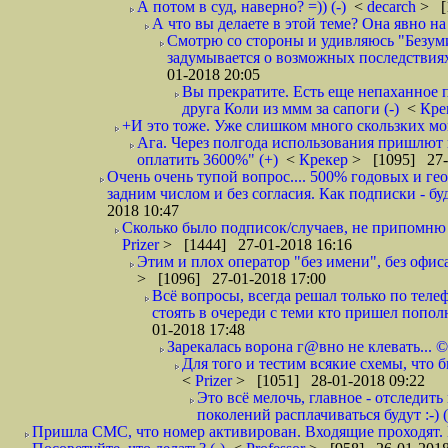
А потом в суд, наверно? =)) (-)
<
decarch
> [
А что вы делаете в этой теме? Она явно на д
Смотрю со стороны и удивляюсь "Безумию
задумывается о возможных последствия
01-2018 20:05
Вы прекратите. Есть еще непаханное 
друга Коли из ммм за сапоги (-)
<
Кре
+И это тоже. Уже слишком много скользких мо
Ага. Через полгода использования пришлют п
оплатить 3600%" (+)
<
Крекер
> [1095] 27-
Очень очень тупой вопрос.... 500% годовых и ге
задним числом и без согласия. Как подписки - бу
2018 10:47
Сколько было подписок/случаев, не припомню 
Prizer
> [1444] 27-01-2018 16:16
Этим и плох оператор "без имени", без офиса
> [1096] 27-01-2018 17:00
Всё вопросы, всегда решал только по телеф
стоять в очереди с теми кто пришел попол
01-2018 17:48
Зарекалась ворона г@вно не клевать... ©
Для того и тестим всякие схемы, что б
<
Prizer
> [1051] 28-01-2018 09:22
Это всё мелочь, главное - отследит
поколений расплачиваться будут :-) (
Пришла СМС, что номер активирован. Входящие проходят. И