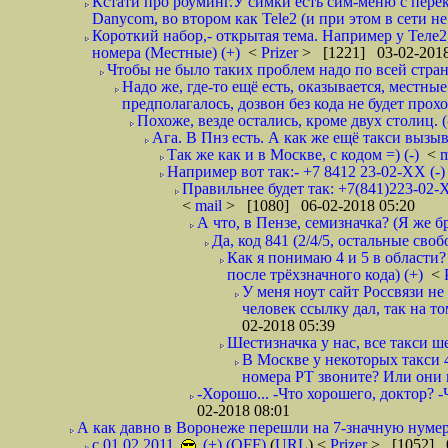
Кстати про роуминг.У симки есть сим-меню с пере
Danycom, во втором как Tele2 (и при этом в сети не 
Короткий набор,- открытая тема. Например у Теле2
номера (Местные) (+)
<
Prizer
> [1221] 03-02-2018
Чтобы не было таких проблем надо по всей стране
Надо же, где-то ещё есть, оказывается, местны
предполагалось, дозвон без кода не будет проход
Похоже, везде остались, кроме двух столиц. 
Ага. В Пнз есть. А как же ещё такси вызыв
Так же как и в Москве, с кодом =) (-)
<
m
Например вот так:- +7 8412 23-02-ХХ (-
Правильнее будет так: +7(841)223-02-Х
<
mail
> [1080] 06-02-2018 05:20
А что, в Пензе, семизначка? (Я же бр
Да, код 841 (2/4/5, остальные сво
Как я понимаю 4 и 5 в области?
после трёхзначного кода) (+)
<
У меня ноут сайт Россвязи не
человек ссылку дал, так на то
02-2018 05:39
Шестизначка у нас, все такси ш
В Москве у некоторых такси 
номера РТ звоните? Или они в
-Хорошо... -Что хорошего, доктор? -
02-2018 08:01
А как давно в Воронеже перешли на 7-значную нумер
с 01.02.2011
(+) (OFF)
(
URL
) <
Prizer
> [1052] 0