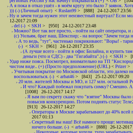
регионах России у нас начнут открываться (+)
<
ОВ
> [104
А я пока в отказ ушёл - в моём кругу это было 7 заявок. Х
))) (-) (Личный опыт)
<
Ruslan99
> [888] 24-12-2017 23:56
Ну и зачем тогда нужен этот неизвестный виртуал? Если м
12-2017 21:09
del (-)
<
SKH
> [950] 24-12-2017 23:48
Можно? Вот так вот просто, - пойти на сайт оператора, и л
(с) Уильям, брат наш, Шекспир; - на вопрос "Зачем тогда 
А то ведь, "тут", частенько покрикивают: "Воры! - тариф-
(-)
<
SKH
> [961] 24-12-2017 23:35
(А лучше всего - пойти в офис Билайна, и купить там 
деньги (что и СДС) - два "Гигабайта".) (-)
<
SKH
> [
Удар ниже пояса. Посмотрел, внимательно на ТП "Кислород"
чистом виде.. (+) (Просто предположение)
(
URL
) <
Prizer
> 
Учитывая покрытие по Московской области, это далеко н
воспользоваться. (-)
<
arbat46
> [843] 25-12-2017 09:20
20 млн. жителей Москвы и МО, и 127 млн. остальной Рос
И что? Каждый побежал покупать симку? Смешно. А вт
[1008] 26-12-2017 14:17
Я вам по секрету скажу что "взятие" Москвы было 
повысив конкуренцию. Потом поднять статус Теле2 
[913] 26-12-2017 14:27
Операторы в Москве зарабатывают до 40% всей пр
2017 01:13
Секретный вы наш! Всё намного проще: мотиваци
ничего больше. (-)
<
arbat46
> [888] 26-12-2017 
Некоторые, которые хотели, тупо зарабатывать 