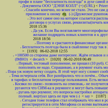
профи в плане "бесплатность полгода" в духе самой 
Документы ООО "ДЭНИ КОЛЛ" (+)
(
URL
) <
Prize
Спасибо конечно, но яснее не стало. Это не сам
приложение к оному
(-) (Дружеское рукопож
Это вот самое оно на которое ссылается распл
договора о услугах связи, реквизиты(печать ко
2018 15:36
Да уж. Если Вы возглавляете многопрофиль
желание подрядить новых клиентов и к други
2018 18:56
Поэтому и срастаются финансовые организа
Бесплатность полгода была в скайлинке году так в
> [1193] 06-02-2018 12:55
+100500 со стороны даже интереснее. Ждём отзывов и и
(IMHO)
<
decarch
> [1020] 06-02-2018 06:49
Первый, тестовый пополнение, не прошел (10 руб). Сд
пополнять не надо. Спрашиваю, а в роуминг ехать мо
Пора уж новую ветку создать. В этой черт ногу сломит сооб
Тема исчерпала себя. Все разобрались что и почём... О
в тарифах и бесплатном периоде пользования. Есть мелкие
Косяки по связи:- позвонить на семизнак,- не получится
ругаются что СИМ-ка в роуминге и могут быть повышен
ругань про роуминг, это вопросы настройки аппарата
полный. виртуал здесь не при чем (-)
<
say
> [1187] 
Сегодня тоже телефон стал отображать что мол в р
регистрируется в сети Мегафона со всеми вытекаю