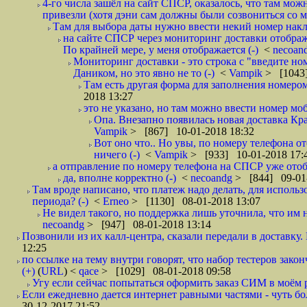
4-го числа зашёл на сайт СПСР, оказалось, что там мож
привезли (хотя дэни сам должны были созвониться со мн
Там для выбора даты нужно ввести некий номер накла
на сайте СПСР через мониторинг доставки отображ
По крайней мере, у меня отображается (-)
<
necoan
Мониторинг доставки - это строка с "введите но
Даником, но это явно не то (-)
<
Vampik
> [1043]
Там есть другая форма для заполнения номером 
2018 13:27
это не указано, но там можно ввести номер моб
Опа. Внезапно появилась новая доставка Кра
Vampik
> [867] 10-01-2018 18:32
Вот оно что.. Но увы, по номеру телефона о
ничего (-)
<
Vampik
> [933] 10-01-2018 17:
а отправление по номеру телефона на СПСР уже отоб
да, вполне корректно (-)
<
necoandg
> [844] 09-01
Там вроде написано, что платеж надо делать, для использ
периода? (-)
<
Erneo
> [1130] 08-01-2018 13:07
Не видел такого, но поддержка лишь уточнила, что им 
necoandg
> [947] 08-01-2018 13:14
Позвонили из их калл-центра, сказали передали в доставку. И
12:25
по ссылке на тему внутри говорят, что набор тестеров зак
(+)
(
URL
) <
qace
> [1029] 08-01-2018 09:58
Угу если сейчас попытаться оформить заказ СИМ в моём р
Если ежедневно дается интернет равными частями - чуть боле
30-12-2017 21:52