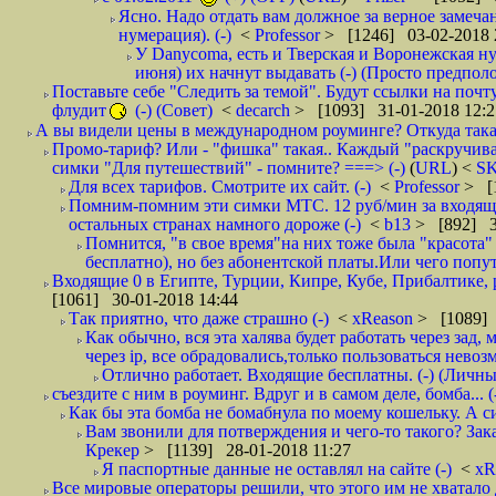
Ясно. Надо отдать вам должное за верное замечан
нумерация). (-)
<
Professor
> [1246] 03-02-2018 
У Danycoma, есть и Тверская и Воронежская ну
июня) их начнут выдавать (-) (Просто предпол
Поставьте себе "Следить за темой". Будут ссылки на почт
флудит
(-) (Совет)
<
decarch
> [1093] 31-01-2018 12:2
А вы видели цены в международном роуминге? Откуда такая
Промо-тариф? Или - "фишка" такая.. Каждый "раскручивае
симки "Для путешествий" - помните? ===> (-)
(
URL
) <
S
Для всех тарифов. Смотрите их сайт. (-)
<
Professor
> [
Помним-помним эти симки МТС. 12 руб/мин за входящие и
остальных странах намного дороже (-)
<
b13
> [892] 3
Помнится, "в свое время"на них тоже была "красота
бесплатно), но без абонентской платы.Или чего попут
Входящие 0 в Египте, Турции, Кипре, Кубе, Прибалтике, р
[1061] 30-01-2018 14:44
Так приятно, что даже страшно (-)
<
xReason
> [1089] 
Как обычно, вся эта халява будет работать через зад
через ip, все обрадовались,только пользоваться нево
Отлично работает. Входящие бесплатны. (-) (Личн
съездите с ним в роуминг. Вдруг и в самом деле, бомба... (
Как бы эта бомба не бомабнула по моему кошельку. А си
Вам звонили для потверждения и чего-то такого? Зака
Крекер
> [1139] 28-01-2018 11:27
Я паспортные данные не оставлял на сайте (-)
<
xR
Все мировые операторы решили, что этого им не хватало 