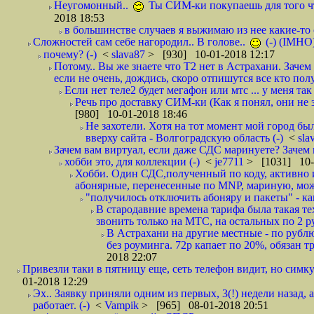
Неугомонный..
Ты СИМ-ки покупаешь для того ч
2018 18:53
в большинстве случаев я выжимаю из нее какие-то со
Сложностей сам себе нагородил.. В голове..
(-) (IMHO
почему? (-)
<
slava87
> [930] 10-01-2018 12:17
Потому.. Вы же знаете что Т2 нет в Астрахани. Зачем
если не очень, дождись, скоро отпишутся все кто полу
Если нет теле2 будет мегафон или мтс ... у меня так 
Речь про доставку СИМ-ки (Как я понял, они не з
[980] 10-01-2018 18:46
Не захотели. Хотя на тот момент мой город бы
вверху сайта - Волгоградскую область (-)
<
sla
Зачем вам виртуал, если даже СДС маринуете? Зачем 
хобби это, для коллекции (-)
<
je7711
> [1031] 10-
Хобби. Один СДС,полученный по коду, активно и
абонярные, перенесенные по MNP, мариную, може
"получилось отключить абоняру и пакеты" - как
В стародавние времена тарифа была такая те
звонить только на МТС, на остальных по 2 руб
В Астрахани на другие местные - по рубл
без роуминга. 72р капает по 20%, обязан т
2018 22:07
Привезли таки в пятницу еще, сеть телефон видит, но симку
01-2018 12:29
Эх.. Заявку приняли одним из первых, 3(!) недели назад, 
работает. (-)
<
Vampik
> [965] 08-01-2018 20:51