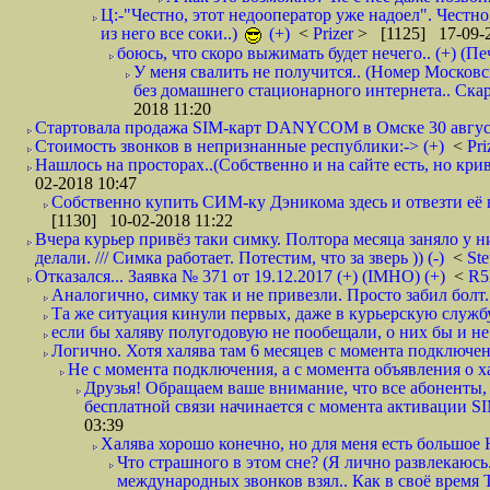
Ц:-"Честно, этот недооператор уже надоел". Честно
из него все соки..)
(+)
<
Prizer
> [1125] 17-09-2
боюсь, что скоро выжимать будет нечего.. (+) (Пе
У меня свалить не получится.. (Номер Московс
без домашнего стационарного интернета.. Ск
2018 11:20
Стартовала продажа SIM-карт DANYCOM в Омске 30 августа 
Стоимость звонков в непризнанные республики:-> (+)
<
Pri
Нашлось на просторах..(Собственно и на сайте есть, но криво. А наро
02-2018 10:47
Собственно купить СИМ-ку Дэникома здесь и отвезти её в
[1130] 10-02-2018 11:22
Вчера курьер привёз таки симку. Полтора месяца заняло у н
делали. /// Симка работает. Потестим, что за зверь )) (-)
<
St
Отказался... Заявка № 371 от 19.12.2017 (+) (IMHO) (+)
<
R
Аналогично, симку так и не привезли. Просто забил болт. 
Та же ситуация кинули первых, даже в курьерскую службу
если бы халяву полугодовую не пообещали, о них бы и не
Логично. Хотя халява там 6 месяцев с момента подключени
Не с момента подключения, а с момента объявления о хал
Друзья! Обращаем ваше внимание, что все абоненты, 
бесплатной связи начинается с момента активации 
03:39
Халява хорошо конечно, но для меня есть большое 
Что страшного в этом сне? (Я лично развлекаюсь.
международных звонков взял.. Как в своё время