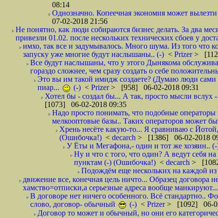
08:14
Однозначно. Копеечная экономия может вылезти
07-02-2018 21:56
Не понятно, как люди собираются бизнес делать. За два мес
привезли 01.02. после нескольких технических сбоев у дост
имхо, так все и задумывалось. Много шума. Из того что к
запуску уже многие будут наслышаны.. (-)
<
Prizer
> [112
Все будут наслышаны, что у этого Дынякома обслужива
гораздо сложнее, чем сразу создать о себе положительн
Это вы им такой имидж создаете? (Думаю люди сами оп
пиар...
(-)
<
Prizer
> [958] 06-02-2018 09:31
Хотел бы - создал бы... А так, просто мысли вслух 
[1073] 06-02-2018 09:35
Надо просто понимать, что подобные операторы 
мелкооптовые базы.. Таких операторов может быт
Хрень несёте какую-то... Я сравниваю с Йотой
(Ошибочка!)
<
decarch
> [1386] 06-02-2018 0
У Ёты и Мегафона,- один и тот же хозяин.. (-
Ну и что с того, что один? А ведут себя 
пунктам (-) (Ошибочка!)
<
decarch
> [1082
Подождём еще нескольких на каждой из 
движение все, конечная цель ничто... Образец договора н
хамство=отписки,а серьезные адреса вообще манкируют...
В договоре нет ничего особенного. Всё стандартно.. Фот
слово, договор- обычный
(-)
<
Prizer
> [1092] 06-0
Договор то может и обычный, но они его категоричес