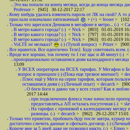
Это вы попали на конец месяца, когда до конца месяца дае
Professor
> [945] 30-12-2017 22:17
Кому нибудь удалось изменить пароль от ЛК на свой? А то 
прислали изначально пятизначный
+ (+)
<
feoser
> [102
Только что зарегился Деником в мегафоне в метро... (-)
<
С
В метро какого города? (-)
<
Nick
> [803] 01-01-2019 16
В метро какого города? (-)
<
Nick
> [797] 01-01-2019 16
В метро какого города? (-)
<
Nick
> [963] 01-01-2019 16
VoLTE не мелькал?
(-) (Тупой вопрос)
<
Prizer
> [900]
Все нравится. Все идентично Теле2. Буду советовать всем. (-
Вроде все хорошо, ток почему то 1 гиг щас и 48 минут (-)
<
пропорционально оставшимся дням календарного месяца в
13:09
У ВСЕХ операторов на ВСЕХ тарифах. У Мегафон и Би 
вопрос в принципе (-) (Пока еще трезвое мнение!)
<
de
Плюс ещё у Меги на серии тарифов, которым пользую
оставшимся дням (-) (Личный опыт)
<
decarch
> [900
О боги боги и давно так у всех стало? Как я люблю 
2017 14:44
при подключении флекса тоже начислили пропорц
предоставлять,а АП осталась посуточная (-)
<
sl
На тарифах с привязкой к календарному месяцу 
разницы. (-)
<
decarch
> [962] 29-12-2017 15:01
Только что привезли, пробовать буду после завтра, курьер н
достаточно сличить данные и сфоткать договор. (-) (Личный 
Короче мне за 5 дней даже не позвонил никто. (-)
<
Erneo
>