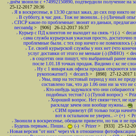
днём звонили с +74992150890, подтвердили получение на зав
25-12-2017 20:36
Я в воскресенье, в 13:30 сделал заказ, до сих пор никто н
В субботу, в час дня.. Тож не звонили.. (-) (Личный опы
СПСР какие-то проблемные: звонят из даньки, предлагают 
necoandg
> [906] 26-12-2017 16:37
Курьер с ПД клиентов не выходит на связь =) (-)
<
deca
сама служба курьерская ужасная просто, достаточно п
проблемные были. с тех пор ничего не поменялось (-)
Т.е. своей курьерской службы у них нет (что коне
услуг доставки от этого не меньше (-) (IMHO)
<
de
в соцсетях они пишут, что выбранный ранее ном
после 1.01.18 точках продаж. Видимо с кс не сло
Ну с 1 января как офисы продаж откроются эли
рукопожатие!)
<
decarch
> [898] 27-12-2017 1
Увы, mnp на тестовый период у них не преду
составлено так, что до 1.06 они ни за что не 
Кто-нибудь задумался что они собираются
подобных тестов? (-) (Тупой вопрос)
<
Pri
Хороший вопрос. Нет связи=тест, не идет
раскладе зачем они вообще нужны...
СИМ привезут (И только тогда начнётся
вот в остальном не уверен.. -> (+)
<
Pr
Звонили в воскресенье, обещали привезти, но так и не при
Будешь первым.. Пиши..
(-)
<
Prizer
> [933] 25-12-20
Новая версия "от них" через vk в отношении фотофиксаци