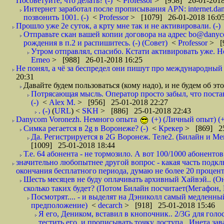
Посоветуйте, что делать? (-)
<
Professor
> [958] 26-01-2018
Интернет заработал после прописывания APN: internet.da
позвонить 1001. (-)
<
Professor
> [1079] 26-01-2018 16:0
Прошло уже 2е суток, а крту мне так и не активировали. (-)
Отправьте скан вашей копии договора на адрес bo@danyc
рождения в п.2 и распишитесь. (-) (Совет)
<
Professor
> [
Утром отправлял, спасибо. Кстати активировать уже. Но 
Erneo
> [988] 26-01-2018 16:25
Не понял, а чё за беспредел они пишут про международный 
20:31
Давайте будем пользоваться (кому надо), и не будем об этом
Потрясающая мысль. Оператор просто забыл, что постави
(-)
<
Alex M.
> [956] 25-01-2018 22:27
. (-)
(
URL
) <
SKH
> [886] 25-01-2018 22:43
Danycom Voronezh. Немного опыта
(+) (Личный опыт) (+
Симка регается в 2g в Воронеже? (-)
<
Крекер
> [869] 25
Да. Регистрируется в 2G Воронеж. Теле2. (Билайн и Мег
[1009] 25-01-2018 18:44
Т.е. 64 абонента - не тормозило. А вот 100/1000 абонентов
значительно любопытнее другой вопрос - какая часть подк
окончания бесплатного периода, думаю не более 20 проценто
Шесть месяцев не буду оплачивать архивный Хайвэй.. (Он 
сколько таких будет? (Потом Билайн посчитает(Мегафон, 
Посмотрят.... - и выделят на Дэниколл самый медленный
предположение)
<
decarch
> [918] 25-01-2018 15:46
Я его, Деником, вставил в кнопочник.. 2/3G для голо
тестить его, и прописывать точку доступа.. Инета зава