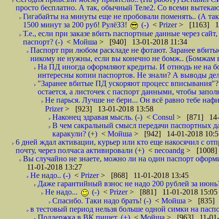
просто бесплатно. А так, обычный Теле2. Со всеми вытек
Гигабайты на минуты еще не пробовали поменять.. (А та
1500 минут за 200 руб! РулёЗЗ!
(-)
<
Prizer
> [1163] 1
Т.е., если при заказе вбить паспортные данные через сай
паспорт? (-)
<
Мойша
> [940] 13-01-2018 11:34
Паспорт при любом раскладе не фотают. Заранее вбит
никому не нужны, если вы конечно не бомж.. (Бомжам в
На ПД иногда оформляют кредиты. И отнюдь не на б
интересны копии паспортов. Не знали? А выводы дела
"Заранее вбитые ПД ускоряют процесс вписывания"?
остается, а листочек с паспорт данными, чтобы заполн
Не парься. Лучше не бери... Он всё равно тебе нафи
Prizer
> [923] 13-01-2018 13:58
Наконец здравая мысль. (-)
<
Consul
> [871] 14-
В чем сакральный смысл передачи паспортных да
каракули? (+)
<
Мойша
> [942] 14-01-2018 10:5
6 дней ждал активации, курьер или кто еще накосячил с от
почту, через полчаса активировали (+)
<
necoandg
> [1008]
Вы случайно не знаете, можно ли на один паспорт оформи
11-01-2018 13:27
Не надо.. (-)
<
Prizer
> [868] 11-01-2018 13:45
Даже гарантийный взнос не надо 200 рублей за июнь?
Не надо...
(-)
<
Prizer
> [881] 11-01-2018 15:05
Спасибо. Таки надо брать! (-)
<
Мойша
> [835] 
в тестовый период нельзя больше одной симки на паспор
Поддержка в ВК пишет. (+)
<
Мойша
> [963] 11-01-