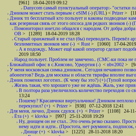
[961] 18-04-2019 09:12
Danycom самый пунктуальный оператор:- "остатки па
Дэником может стать первым с еSIM (-)
(
URL
) <
Prizer
> [11
Дэник тп бесплатный кто пользует и каковы подводные кам
как резервная связь от этого опсоса для редких звонков (-) (
Помониторил инет,по общался с народом. От добра добра 
ОВ
> [1289] 18-04-2019 18:28
Старый оранжевый я не стал (бы) переводить. Перевёл а
безлимитных звонков мне (-)
<
Rust
> [1060] 17-04-2019
А я подожду.. Может ещё какой оператор сделает подо
2019 18:50
Народ пользует. Проблем не замечено.. (СМС-ки пока не п
Ближайший офис в с.Киясово, Удмуртия (-)
<
nbv2002
> [9
У меня московская симка дэником.. Сегодня нечаянно позво
абонентов? Ведь для москвы и области тврифы вполне выго
Дэник поменял логотип.. (К чему бы это?) (+) (Тупой вопро
Жизнь такая, что хорошего уже не ждёшь. Жаль, уже привы
В полтора раза увеличилось количество переходов со
13:24
Пошему? Красавчики виртуальчики! Дэником неплохо п
перекупил? (+)
<
Prizer
> [938] 07-12-2018 12:41
Для меня, лично, Дэник сдулся. (+)
<
Prizer
> [1108] 24-11-
Ёта (+)
<
klovka
> [997] 25-11-2018 19:29
Ну, днищем он не стал.. Это очень резко сказано. Прос
нему идти и идти.. (Простота, нет роуминга, подписок
Днище (+)
<
klovka
> [1225] 28-11-2018 18:20