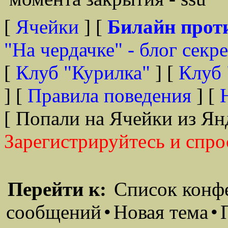
[
Ячейки
] [
Билайн прот
"На чердачке" - блог секр
[
Клуб "Курилка"
] [
Клуб 
] [
Правила поведения
] [
[ Попали на Ячейки из Ян
Зарегистрируйтесь и спро
Перейти к:
Список конф
сообщений
•
Новая тема
•