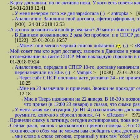
Карту доставили, но не активна пока. У кого есть советы к
24-01-2018 12:41
У меня вечером того же дня заработала (-)
<
antropka
> [9
Аналогично. Заполнил свой договор, сфотографировал, 
[930] 24-01-2018 12:53
А до них дозвониться вообще реально? 20 минут никто трубк
В Даником дозванивался 2 раза без проблем, и в СПСР дозв
[1022] 23-01-2018 16:57
Может они меня в черный список добавили
(-)
<
xR
Мой совет тем кто ждет доставку, звоните в Даником и узн
отслеживание на сайте СПСР. Мою накладную сбросили в п
01-2018 09:24
Аналогично, передали в СПСР 10-го, доставку назначили н
переназначили на 30-е. (-)
<
Vampik
> [1038] 23-01-2018
Через сайт СПСР поставил дату доставки 24 - не привезл
10:25
Мне на 23 назначили и привезли. Звонки не проходят 
12:18
Мне в Тверь назначили на 22 января. В 18-30 я позво
что привез (в 12:00 23 января) и сказал, что симки раз
У меня такая же ситуация. До НГ 4 раза назначали доставк
роуминге, конечно я сбросил звонок. (-)
<
xReason
> [972
Привезли симку в пятницу, сегодня активировали, пока все 
Сейчас ржал, звонок с московского прямого номера... Это С
технического сбоя мы не можем вам сообщить срок доставки
мне слово в слово сегодня, странный у них там "сбой" (-)