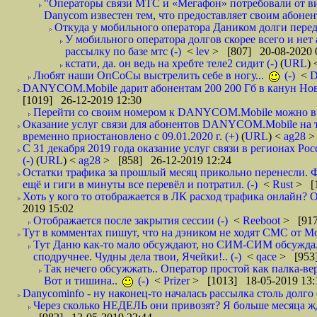
"Операторы связи МТС и «Мегафон» потребовали от вир
Danycom известен тем, что предоставляет своим абонент
Откуда у мобильного оператора Даником долги перед
У мобильного оператора долгов скорее всего и нет
рассылку по базе мтс (-)
<
lev
> [807] 20-08-2020 
кстати, да. он ведь на хребте теле2 сидит (-)
(
URL
)
Любят наши ОпСоСы выстрелить себе в ногу...
(-)
<
DANYCOM.Mobile дарит абонентам 200 200 Гб в канун Нового
[1019] 26-12-2019 12:30
Перейти со своим номером к DANYCOM.Mobile можно в 5
Оказание услуг связи для абонентов DANYCOM.Mobile на 
временно приостановлено с 09.01.2020 г. (+)
(
URL
) <
ag28
>
С 31 декабря 2019 года оказание услуг связи в регионах Рос
(-)
(
URL
) <
ag28
> [858] 26-12-2019 12:24
Остатки трафика за прошлый месяц прикольно перенесли. Ф
ещё и гиги в минуты все перевёл и потратил. (-)
<
Rust
> [
Хоть у кого то отображается в ЛК расход трафика онлайн? О
2019 15:02
Отображается после закрытия сессии (-)
<
Reeboot
> [917
Тут в комментах пишут, что на дэником не ходят СМС от Мо
Тут Даню как-то мало обсуждают, но СИМ-СИМ обсуждали 
сподручнее. Чудны дела твои, Ячейки!.. (-)
<
qace
> [953]
Так нечего обсужжать.. Оператор простой как палка-верё
Вот и тишина..
(-)
<
Prizer
> [1013] 18-05-2019 13:
Danycominfo - ну наконец-то началась рассылка столь дол
Через сколько НЕДЕЛЬ они привозят? Я больше месяца жду,