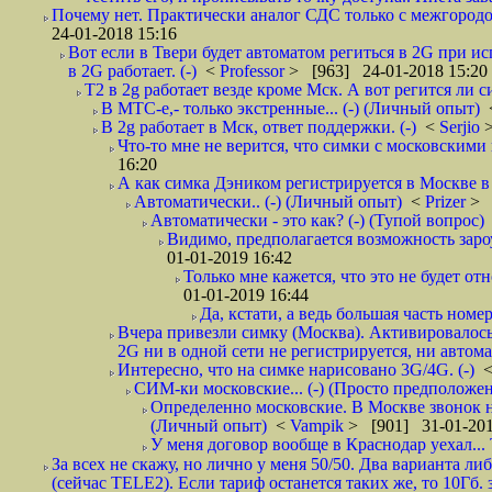
Почему нет. Практически аналог СДС только с межгородом.
24-01-2018 15:16
Вот если в Твери будет автоматом региться в 2G при ис
в 2G работает. (-)
<
Professor
> [963] 24-01-2018 15:20
T2 в 2g работает везде кроме Мск. А вот регится ли с
В МТС-е,- только экстренные... (-) (Личный опыт)
В 2g работает в Мск, ответ поддержки. (-)
<
Serjio
Что-то мне не верится, что симки с московскими 
16:20
А как симка Дэником регистрируется в Москве в 
Автоматически.. (-) (Личный опыт)
<
Prizer
> 
Автоматически - это как? (-) (Тупой вопрос)
Видимо, предполагается возможность зароу
01-01-2019 16:42
Только мне кажется, что это не будет о
01-01-2019 16:44
Да, кстати, а ведь большая часть номер
Вчера привезли симку (Москва). Активировалось п
2G ни в одной сети не регистрируется, ни автом
Интересно, что на симке нарисовано 3G/4G. (-)
СИМ-ки московские... (-) (Просто предположе
Определенно московские. В Москве звонок н
(Личный опыт)
<
Vampik
> [901] 31-01-201
У меня договор вообще в Краснодар уехал...
За всех не скажу, но лично у меня 50/50. Два варианта л
(сейчас TELE2). Если тариф останется таких же, то 10Гб. 