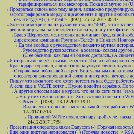
тарифицироваться, как межгород. Пока всё мутно (-)
(
U
Продраться сквозь всю тему анрил, возможно продублирую,
зафотографировать морду лица абонента и другие любопытн
del. Не туда =) (-)
<
mail
> [897] 25-12-2017 05:47
Хотел посмотреть на их руководство, но "404", зато в кэше
решили виртуала на конкуренте сделать, или у них фотки т
Браво Шерлокхолмс, история напоминает бред сивой кобы
директором компании Группы «Теле2» в Нижнем Новгород
Да там вообще с руководством какая-то мутная история.
Руководство руководством, а хозяева,- совсем другое
(С её баснями. как там ей бизнес достался..) А свидет
Я открыл америку? - оказывается этот Икс из табакерки спе
Краснодаре торговал, а лицензию на услуги связи получил а
Открою вам небольшой секрет. Виртуальным оператором с
операторов фиксированной связи и интернета, которые до 
Пишут что из-за того что хотят потестить как будет работать
А если еще и VoLTE хотят... Нужно подойти серьёзно. Не то 
А другие опсосы ваще в курсах, что на их сети типа "зам
Это у них нужно спросить. Хотя сотовый оператор WiFire
<
Prizer
> [1038] 23-12-2017 19:11
Видно, что это вы не знаете на какой сети работает W
12-2017 02:18
Проводной WiFire появился пару тройку лет назад...
24-12-2017 17:54
Презентация оператора связи Danycom (-) (Горячая новость)
Ещё один виртуал нарисовался (+) (Горячая новость)
<
KS