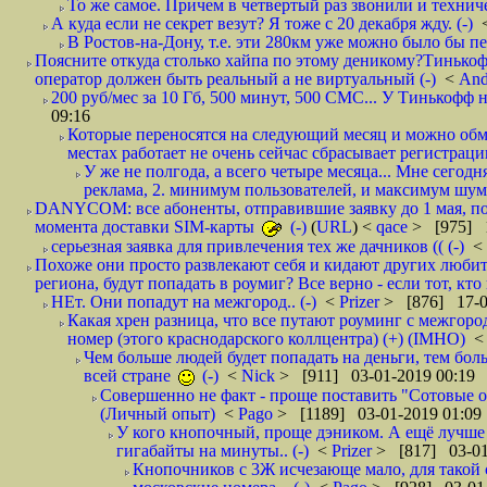
То же самое. Причем в четвертый раз звонили и техниче
А куда если не секрет везут? Я тоже с 20 декабря жду. (-)
В Ростов-на-Дону, т.е. эти 280км уже можно было бы пеш
Поясните откуда столько хайпа по этому деникому?Тинькоф
оператор должен быть реальный а не виртуальный (-)
<
And
200 руб/мес за 10 Гб, 500 минут, 500 СМС... У Тинькофф не
09:16
Которые переносятся на следующий месяц и можно обмен
местах работает не очень сейчас сбрасывает регистрацию
У же не полгода, а всего четыре месяца... Мне сегод
реклама, 2. минимум пользователей, и максимум шума.
DANYCOM: все абоненты, отправившие заявку до 1 мая, пол
момента доставки SIM-карты
(-)
(
URL
) <
qace
> [975] 1
серьезная заявка для привлечения тех же дачников (( (-)
<
Похоже они просто развлекают себя и кидают других любител
региона, будут попадать в роумиг? Все верно - если тот, кто вам звони 
НЕт. Они попадут на межгород.. (-)
<
Prizer
> [876] 17-0
Какая хрен разница, что все путают роуминг с межгор
номер (этого краснодарского коллцентра) (+) (IMHO)
Чем больше людей будет попадать на деньги, тем бо
всей стране
(-)
<
Nick
> [911] 03-01-2019 00:19
Совершенно не факт - проще поставить "Сотовые опе
(Личный опыт)
<
Pago
> [1189] 03-01-2019 01:09
У кого кнопочный, проще дэником. А ещё лучше 
гигабайты на минуты.. (-)
<
Prizer
> [817] 03-01
Кнопочников с 3Ж исчезающе мало, для такой 