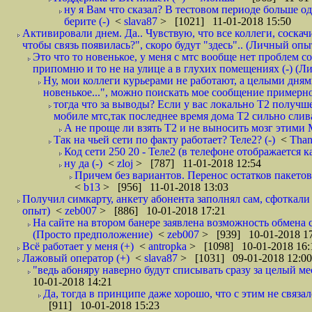
ну я Вам что сказал? В тестовом периоде больше одн
берите (-)
<
slava87
> [1021] 11-01-2018 15:50
Активировали днем. Да.. Чувствую, что все коллеги, соска
чтобы связь появилась?", скоро будут "здесь".. (Личный опыт
Это что то новенькое, у меня с мтс вообще нет проблем с
припомню и то не на улице а в глухих помещениях (-) (
Ну, мои коллеги курьерами не работают, а целыми днями
новенькое...", можно поискать мое сообщение примерно 
тогда что за выводы? Если у вас локально Т2 получше
мобиле мтс,так последнее время дома Т2 сильно слива
А не проще ли взять Т2 и не выносить мозг этими
Так на чьей сети по факту работает? Теле2? (-)
<
Tha
Код сети 250 20 - Теле2 (в телефоне отображается
ну да (-)
<
zloj
> [787] 11-01-2018 12:54
Причем без вариантов. Перенос остатков пакетов
<
b13
> [956] 11-01-2018 13:03
Получил симкарту, анкету абонента заполнял сам, сфоткали 
опыт)
<
zeb007
> [886] 10-01-2018 17:21
На сайте на втором банере заявлена возможность обмена 
(Просто предположение)
<
zeb007
> [939] 10-01-2018 1
Всё работает у меня (+)
<
antropka
> [1098] 10-01-2018 16:
Лажовый оператор (+)
<
slava87
> [1031] 09-01-2018 12:00
"ведь абоняру наверно будут списывать сразу за целый мес
10-01-2018 14:21
Да, тогда в принципе даже хорошо, что с этим не связал
[911] 10-01-2018 15:23