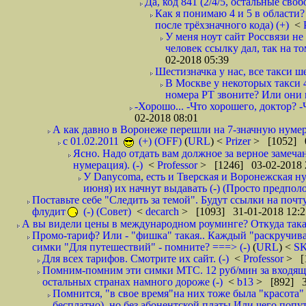
Да, код 841 (2/4/5, остальные сво
Как я понимаю 4 и 5 в области?
после трёхзначного кода) (+)
<
У меня ноут сайт Россвязи не
человек ссылку дал, так на то
02-2018 05:39
Шестизначка у нас, все такси ш
В Москве у некоторых такси 
номера РТ звоните? Или они в
-Хорошо... -Что хорошего, доктор? -
02-2018 08:01
А как давно в Воронеже перешли на 7-значную нумер
с 01.02.2011
(+) (OFF)
(
URL
) <
Prizer
> [1052] 0
Ясно. Надо отдать вам должное за верное замечан
нумерация). (-)
<
Professor
> [1246] 03-02-2018 
У Danycoma, есть и Тверская и Воронежская ну
июня) их начнут выдавать (-) (Просто предпол
Поставьте себе "Следить за темой". Будут ссылки на почт
флудит
(-) (Совет)
<
decarch
> [1093] 31-01-2018 12:2
А вы видели цены в международном роуминге? Откуда такая
Промо-тариф? Или - "фишка" такая.. Каждый "раскручивае
симки "Для путешествий" - помните? ===> (-)
(
URL
) <
S
Для всех тарифов. Смотрите их сайт. (-)
<
Professor
> [
Помним-помним эти симки МТС. 12 руб/мин за входящие и
остальных странах намного дороже (-)
<
b13
> [892] 3
Помнится, "в свое время"на них тоже была "красота
бесплатно), но без абонентской платы.Или чего попут