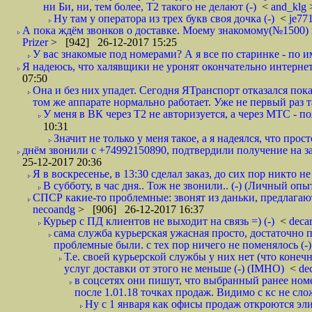
ни Би, ни, тем более, Т2 такого не делают (-)
<
and_klg
Ну там у оператора из трех букв своя дочка (-)
<
je77
А пока ждём звонков о доставке. Моему знакомому(№1500) поз
Prizer
> [942] 26-12-2017 15:25
У вас знакомые под номерами? А я все по старинке - по 
Я надеюсь, что халявщики не уронят окончательно интернет 
07:50
Она и без них упадет. Сегодня ЯТранспорт отказался пока
том же аппарате нормально работает. Уже не первый раз т
У меня в ВК через Т2 не авторизуется, а через МТС - 
10:31
Значит не только у меня такое, а я надеялся, что просто
днём звонили с +74992150890, подтвердили получение на зав
25-12-2017 20:36
Я в воскресенье, в 13:30 сделал заказ, до сих пор никто н
В субботу, в час дня.. Тож не звонили.. (-) (Личный опы
СПСР какие-то проблемные: звонят из даньки, предлагают 
necoandg
> [906] 26-12-2017 16:37
Курьер с ПД клиентов не выходит на связь =) (-)
<
deca
сама служба курьерская ужасная просто, достаточно п
проблемные были. с тех пор ничего не поменялось (-)
Т.е. своей курьерской службы у них нет (что коне
услуг доставки от этого не меньше (-) (IMHO)
<
de
в соцсетях они пишут, что выбранный ранее ном
после 1.01.18 точках продаж. Видимо с кс не сло
Ну с 1 января как офисы продаж откроются эли