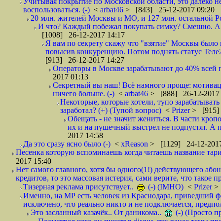
Учитывая покрытие по Московской области, это далеко н
воспользоваться. (-)
<
arbat46
> [843] 25-12-2017 09:20
20 млн. жителей Москвы и МО, и 127 млн. остальной Рос
И что? Каждый побежал покупать симку? Смешно. А вт
[1008] 26-12-2017 14:17
Я вам по секрету скажу что "взятие" Москвы было 
повысив конкуренцию. Потом поднять статус Теле2 
[913] 26-12-2017 14:27
Операторы в Москве зарабатывают до 40% всей пр
2017 01:13
Секретный вы наш! Всё намного проще: мотиваци
ничего больше. (-)
<
arbat46
> [888] 26-12-2017 
Некоторые, которые хотели, тупо зарабатывать 
заработал? (+) (Тупой вопрос)
<
Prizer
> [915]
Обещать - не значит жениться. В части кропо
их и на пушечный выстрел не подпустят. А п
2017 14:58
Да это сразу ясно было (-)
<
xReason
> [1129] 24-12-2017
Песенка которую вспоминаешь когда читаешь название тар
2017 15:40
Нет самого главного, хотя бы одного(1!) действующего абон
кредитов, то это массовая истерия, сами верите, что такое п
Тизерная реклама присутствует..
(-) (IMHO)
<
Prizer
>
Именно, на МР есть человек из Краснодара, приведший ф
исключено, что реально никто и не подключается, предпол
Это засланный казачёк.. От даникома..
(-) (Просто 