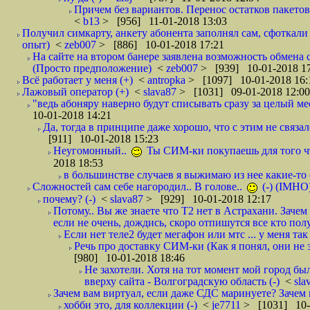
Причем без вариантов. Перенос остатков пакетов
<
b13
> [956] 11-01-2018 13:03
Получил симкарту, анкету абонента заполнял сам, сфоткали 
опыт)
<
zeb007
> [886] 10-01-2018 17:21
На сайте на втором банере заявлена возможность обмена 
(Просто предположение)
<
zeb007
> [939] 10-01-2018 1
Всё работает у меня (+)
<
antropka
> [1097] 10-01-2018 16:
Лажовый оператор (+)
<
slava87
> [1031] 09-01-2018 12:00
"ведь абоняру наверно будут списывать сразу за целый мес
10-01-2018 14:21
Да, тогда в принципе даже хорошо, что с этим не связал
[911] 10-01-2018 15:23
Неугомонный..
Ты СИМ-ки покупаешь для того ч
2018 18:53
в большинстве случаев я выжимаю из нее какие-то со
Сложностей сам себе нагородил.. В голове..
(-) (IMHO
почему? (-)
<
slava87
> [929] 10-01-2018 12:17
Потому.. Вы же знаете что Т2 нет в Астрахани. Зачем
если не очень, дождись, скоро отпишутся все кто полу
Если нет теле2 будет мегафон или мтс ... у меня так 
Речь про доставку СИМ-ки (Как я понял, они не з
[980] 10-01-2018 18:46
Не захотели. Хотя на тот момент мой город бы
вверху сайта - Волгоградскую область (-)
<
sla
Зачем вам виртуал, если даже СДС маринуете? Зачем 
хобби это, для коллекции (-)
<
je7711
> [1031] 10-