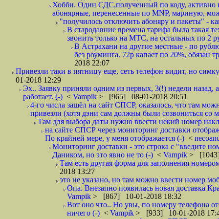
Хобби. Один СДС,полученный по коду, активно и
абонярные, перенесенные по MNP, мариную, може
"получилось отключить абоняру и пакеты" - как
В стародавние времена тарифа была такая те
звонить только на МТС, на остальных по 2 руб
В Астрахани на другие местные - по рубл
без роуминга. 72р капает по 20%, обязан т
2018 22:07
Привезли таки в пятницу еще, сеть телефон видит, но симку
01-2018 12:29
Эх.. Заявку приняли одним из первых, 3(!) недели назад, 
работает. (-)
<
Vampik
> [965] 08-01-2018 20:51
4-го числа зашёл на сайт СПСР, оказалось, что там мож
привезли (хотя дэни сам должны были созвониться со мн
Там для выбора даты нужно ввести некий номер накла
на сайте СПСР через мониторинг доставки отображ
По крайней мере, у меня отображается (-)
<
necoan
Мониторинг доставки - это строка с "введите но
Даником, но это явно не то (-)
<
Vampik
> [1043]
Там есть другая форма для заполнения номером 
2018 13:27
это не указано, но там можно ввести номер моб
Опа. Внезапно появилась новая доставка Кра
Vampik
> [867] 10-01-2018 18:32
Вот оно что.. Но увы, по номеру телефона о
ничего (-)
<
Vampik
> [933] 10-01-2018 17: