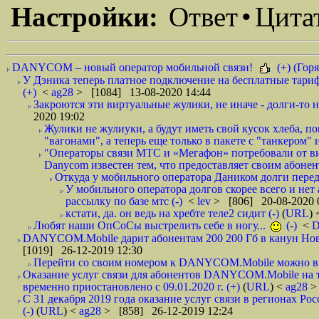
Настройки:
Ответ
•
Цита
DANYCOM – новый оператор мобильной связи!
(+) (Горя
У Дэника теперь платное подключение на бесплатные тариф
(+)
<
ag28
> [1084] 13-08-2020 14:44
Закроются эти виртуальные жулики, не иначе - долги-то не
2020 19:02
Жулики не жулиуки, а будут иметь свой кусок хлеба, 
"вагонами", а теперь еще только в пакете с "танкером" и
"Операторы связи МТС и «Мегафон» потребовали от вир
Danycom известен тем, что предоставляет своим абонент
Откуда у мобильного оператора Даником долги перед
У мобильного оператора долгов скорее всего и нет
рассылку по базе мтс (-)
<
lev
> [806] 20-08-2020 
кстати, да. он ведь на хребте теле2 сидит (-)
(
URL
)
Любят наши ОпСоСы выстрелить себе в ногу...
(-)
<
DANYCOM.Mobile дарит абонентам 200 200 Гб в канун Нового
[1019] 26-12-2019 12:30
Перейти со своим номером к DANYCOM.Mobile можно в 5
Оказание услуг связи для абонентов DANYCOM.Mobile на 
временно приостановлено с 09.01.2020 г. (+)
(
URL
) <
ag28
>
С 31 декабря 2019 года оказание услуг связи в регионах Рос
(-)
(
URL
) <
ag28
> [858] 26-12-2019 12:24