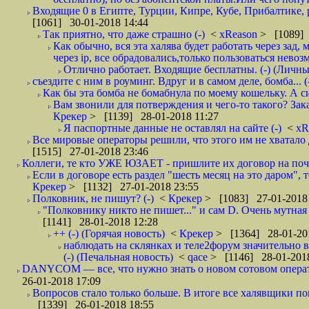
Входящие 0 в Египте, Турции, Кипре, Кубе, Прибалтике, р
[1061] 30-01-2018 14:44
Так приятно, что даже страшно (-)
<
xReason
> [1089] 
Как обычно, вся эта халява будет работать через зад
через ip, все обрадовались,только пользоваться нево
Отлично работает. Входящие бесплатны. (-) (Личн
съездите с ним в роуминг. Вдруг и в самом деле, бомба... (
Как бы эта бомба не бомабнула по моему кошельку. А си
Вам звонили для потверждения и чего-то такого? Зака
Крекер
> [1139] 28-01-2018 11:27
Я паспортные данные не оставлял на сайте (-)
<
xR
Все мировые операторы решили, что этого им не хватало 
[1515] 27-01-2018 23:46
Коллеги, те кто УЖЕ ЮЗАЕТ - пришлите их договор на почту
Если в договоре есть раздел "шесть месяц на это даром", т
Крекер
> [1132] 27-01-2018 23:55
Полковник, не пишут? (-)
<
Крекер
> [1083] 27-01-2018
"Полковнику никто не пишет..." и сам D. Очень мутная
[1141] 28-01-2018 12:28
++ (-) (Горячая новость)
<
Крекер
> [1364] 28-01-20
наблюдать на склянках и теле2форум значительно в
(-) (Печальная новость)
<
qace
> [1146] 28-01-2018
DANYCOM — все, что нужно знать о новом сотовом опера
26-01-2018 17:09
Вопросов стало только больше. В итоге все халявщики по
[1339] 26-01-2018 18:55