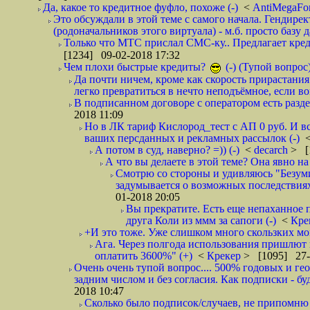
Да, какое то кредитное фуфло, похоже (-)
<
AntiMegaF
Это обсуждали в этой теме с самого начала. Гендире
(родоначальников этого виртуала) - м.б. просто базу 
Только что МТС прислал СМС-ку.. Предлагает кре
[1234] 09-02-2018 17:32
Чем плохи быстрые кредиты?
(-) (Тупой вопрос
Да почти ничем, кроме как скорость прирастани
легко превратиться в нечто неподъёмное, если вов
В подписанном договоре с оператором есть разде
2018 11:09
Но в ЛК тариф Кислород_тест с АП 0 руб. И вс
ваших персданных и рекламных рассылок (-)
А потом в суд, наверно? =)) (-)
<
decarch
> [
А что вы делаете в этой теме? Она явно на д
Смотрю со стороны и удивляюсь "Безумию
задумывается о возможных последствия
01-2018 20:05
Вы прекратите. Есть еще непаханное 
друга Коли из ммм за сапоги (-)
<
Кре
+И это тоже. Уже слишком много скользких мо
Ага. Через полгода использования пришлют п
оплатить 3600%" (+)
<
Крекер
> [1095] 27-
Очень очень тупой вопрос.... 500% годовых и ге
задним числом и без согласия. Как подписки - бу
2018 10:47
Сколько было подписок/случаев, не припомню 