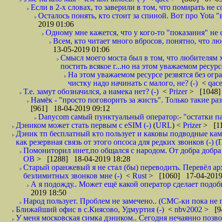
Если в 2-х словах, то заверили в том, что помирать не с
Осталось понять, кто стоит за спиной. Вот про Yota "
2019 01:06
Одному мне кажется, что у кого-то "показания" не с
Всем, кто читает много вбросов, понятно, что люб
13-05-2019 01:06
Смысл моего моста был в том, что любителям х
постить всякое г...но на этом уважаемом ресурсе.
На этом уважаемом ресурсе резвятся без огр
чистку надо начинать с малого, не? (-)
<
qac
Т.е. замут обозначился, а намека нет? (-)
<
Prizer
> [1048]
Намёк - "просто поговорить за жисть". Только такие ра
[961] 18-04-2019 09:12
Danycom самый пунктуальный оператор:- "остатки па
Дэником может стать первым с еSIM (-)
(
URL
) <
Prizer
> [11
Дэник тп бесплатный кто пользует и каковы подводные кам
как резервная связь от этого опсоса для редких звонков (-) (
Помониторил инет,по общался с народом. От добра добра 
ОВ
> [1288] 18-04-2019 18:28
Старый оранжевый я не стал (бы) переводить. Перевёл а
безлимитных звонков мне (-)
<
Rust
> [1060] 17-04-2019
А я подожду.. Может ещё какой оператор сделает подо
2019 18:50
Народ пользует. Проблем не замечено.. (СМС-ки пока не п
Ближайший офис в с.Киясово, Удмуртия (-)
<
nbv2002
> [9
У меня московская симка дэником.. Сегодня нечаянно позво