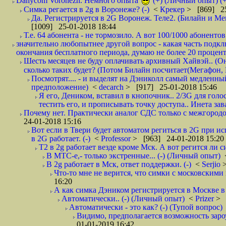
Danycom Voronezh. Немного опыта
(+) (Личный опыт) (+
Симка регается в 2g в Воронеже? (-)
<
Крекер
> [869] 25
Да. Регистрируется в 2G Воронеж. Теле2. (Билайн и Мег
[1009] 25-01-2018 18:44
Т.е. 64 абонента - не тормозило. А вот 100/1000 абонентов
значительно любопытнее другой вопрос - какая часть подк
окончания бесплатного периода, думаю не более 20 проценто
Шесть месяцев не буду оплачивать архивный Хайвэй.. (Он 
сколько таких будет? (Потом Билайн посчитает(Мегафон, 
Посмотрят.... - и выделят на Дэниколл самый медленный
предположение)
<
decarch
> [917] 25-01-2018 15:46
Я его, Деником, вставил в кнопочник.. 2/3G для голо
тестить его, и прописывать точку доступа.. Инета зава
Почему нет. Практически аналог СДС только с межгородом.
24-01-2018 15:16
Вот если в Твери будет автоматом региться в 2G при ис
в 2G работает. (-)
<
Professor
> [963] 24-01-2018 15:20
T2 в 2g работает везде кроме Мск. А вот регится ли с
В МТС-е,- только экстренные... (-) (Личный опыт)
В 2g работает в Мск, ответ поддержки. (-)
<
Serjio
Что-то мне не верится, что симки с московскими 
16:20
А как симка Дэником регистрируется в Москве в 
Автоматически.. (-) (Личный опыт)
<
Prizer
> 
Автоматически - это как? (-) (Тупой вопрос)
Видимо, предполагается возможность зароу
01-01-2019 16:42