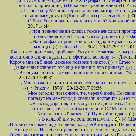
У ВСЕХ операторов на ВСЕХ тарифах. У Мегафон и Би 
вопрос в принципе (-) (Пока еще трезвое мнение!)
<
de
Плюс ещё у Меги на серии тарифов, которым пользую
оставшимся дням (-) (Личный опыт)
<
decarch
> [900
О боги боги и давно так у всех стало? Как я люблю 
2017 14:44
при подключении флекса тоже начислили пропорц
предоставлять,а АП осталась посуточная (-)
<
sl
На тарифах с привязкой к календарному месяцу 
разницы. (-)
<
decarch
> [962] 29-12-2017 15:01
Только что привезли, пробовать буду после завтра, курьер н
достаточно сличить данные и сфоткать договор. (-) (Личный 
Короче мне за 5 дней даже не позвонил никто. (-)
<
Erneo
>
Даже если позвонят, это еще не значит, что привезут ))) (-)
Это я уже понял. Похоже на пособие для чайников "Как о
29-12-2017 09:35
Мне позвонили, извинились, сослались на много заказ
(-)
<
Prizer
> [878] 29-12-2017 09:36
Мне сегодня позвонили, т.е. через 6 дней. Не изв
попадут на межгород и обещали доставить СИМ "где
Есть подозрения, что могут и не доставить. И взят
отписался, те что якобы получили СИМ-ки, всего 
Ага, засланный казачек))) Ну вы блин даете)) (-
В каждой шутке есть доля шутки..
(-) (Ш
Привез чел симку, жду 2й день , когда АК ивируют. Первый р
Но ничего.. На тебе потренеруются, нам влёт подключать б
Обещали завтра привезти симку, посмотрим (-)
<
xReason
>