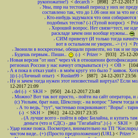
рукопожатие!)
<
decarch
> [898] 27-12-2017 1
Увы, mnp на тестовый период у них не преду
составлено так, что до 1.06 они ни за что не 
Кто-нибудь задумался что они собираются
подобных тестов? (-) (Тупой вопрос)
<
Pri
Хороший вопрос. Нет связи=тест, не идет
раскладе зачем они вообще нужны...
СИМ привезут (И только тогда начнётся
вот в остальном не уверен.. -> (+)
<
Pr
Звонили в воскресенье, обещали привезти, но так и не при
Будешь первым.. Пиши..
(-)
<
Prizer
> [933] 25-12-20
Новая версия "от них" через vk в отношении фотофиксаци
регионах России у нас начнут открываться (+)
<
ОВ
> [104
А я пока в отказ ушёл - в моём кругу это было 7 заявок. Х
))) (-) (Личный опыт)
<
Ruslan99
> [887] 24-12-2017 23:56
Ну и зачем тогда нужен этот неизвестный виртуал? Если м
12-2017 21:09
del (-)
<
SKH
> [950] 24-12-2017 23:48
Можно? Вот так вот просто, - пойти на сайт оператора, и л
(с) Уильям, брат наш, Шекспир; - на вопрос "Зачем тогда 
А то ведь, "тут", частенько покрикивают: "Воры! - тариф-
(-)
<
SKH
> [961] 24-12-2017 23:35
(А лучше всего - пойти в офис Билайна, и купить там 
деньги (что и СДС) - два "Гигабайта".) (-)
<
SKH
> [
Удар ниже пояса. Посмотрел, внимательно на ТП "Кислород"
чистом виде.. (+) (Просто предположение)
(
URL
) <
Prizer
> 