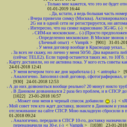
Только мне кажется, что это не будет о
01-01-2019 16:44
Да, кстати, а ведь большая часть номер
Вчера привезли симку (Москва). Активировалось п
2G ни в одной сети не регистрируется, ни автом
Интересно, что на симке нарисовано 3G/4G. (-)
СИМ-ки московские... (-) (Просто предположе
Определенно московские. В Москве звонок н
(Личный опыт)
<
Vampik
> [901] 31-01-201
У меня договор вообще в Краснодар уехал...
За всех не скажу, но лично у меня 50/50. Два варианта л
(сейчас TELE2). Если тариф останется таких же, то 10Гб. 
Карту доставили, но не активна пока. У кого есть советы к
24-01-2018 12:41
У меня вечером того же дня заработала (-)
<
antropka
> [9
Аналогично. Заполнил свой договор, сфотографировал, 
[930] 24-01-2018 12:53
А до них дозвониться вообще реально? 20 минут никто трубк
В Даником дозванивался 2 раза без проблем, и в СПСР дозв
[1022] 23-01-2018 16:57
Может они меня в черный список добавили
(-)
<
xR
Мой совет тем кто ждет доставку, звоните в Даником и узн
отслеживание на сайте СПСР. Мою накладную сбросили в п
01-2018 09:24
Аналогично, передали в СПСР 10-го, доставку назначили н
переназначили на 30-е. (-)
<
Vampik
> [1038] 23-01-2018