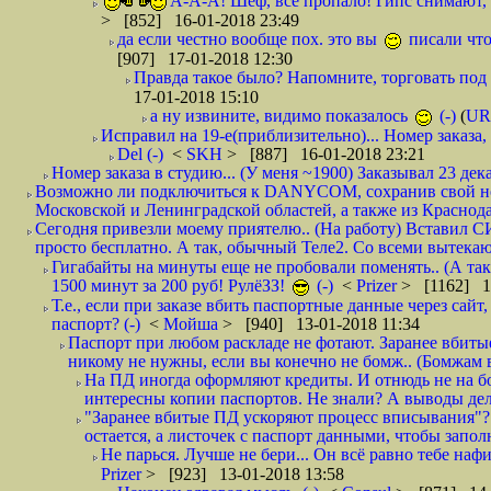
А-А-А! Шеф, всё пропало! Гипс снимают, к
> [852] 16-01-2018 23:49
да если честно вообще пох. это вы
писали что
[907] 17-01-2018 12:30
Правда такое было? Напомните, торговать под
17-01-2018 15:10
а ну извините, видимо показалось
(-)
(
UR
Исправил на 19-е(приблизительно)... Номер заказа, 
Del (-)
<
SKH
> [887] 16-01-2018 23:21
Номер заказа в студию... (У меня ~1900) Заказывал 23 дека
Возможно ли подключиться к DANYCOM, сохранив свой номе
Московской и Ленинградской областей, а также из Краснода
Сегодня привезли моему приятелю.. (На работу) Вставил СИ
просто бесплатно. А так, обычный Теле2. Со всеми вытек
Гигабайты на минуты еще не пробовали поменять.. (А та
1500 минут за 200 руб! РулёЗЗ!
(-)
<
Prizer
> [1162] 1
Т.е., если при заказе вбить паспортные данные через сай
паспорт? (-)
<
Мойша
> [940] 13-01-2018 11:34
Паспорт при любом раскладе не фотают. Заранее вбит
никому не нужны, если вы конечно не бомж.. (Бомжам в
На ПД иногда оформляют кредиты. И отнюдь не на б
интересны копии паспортов. Не знали? А выводы дела
"Заранее вбитые ПД ускоряют процесс вписывания"?
остается, а листочек с паспорт данными, чтобы заполн
Не парься. Лучше не бери... Он всё равно тебе нафи
Prizer
> [923] 13-01-2018 13:58