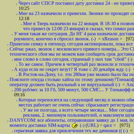
Через сайт СПСР поставил дату доставки 24 - не привезл
10:25
Мне на 23 назначили и привезли. Звонки не проходят 
12:18
Мне в Тверь назначили на 22 января. В 18-30 я позво
что привез (в 12:00 23 января) и сказал, что симки раз
У меня такая же ситуация. До НГ 4 раза назначали доставк
роуминге, конечно я сбросил звонок. (-)
<
xReason
> [972
Привезли симку в пятницу, сегодня активировали, пока все 
Сейчас ржал, звонок с московского прямого номера... Это С
технического сбоя мы не можем вам сообщить срок доставки
мне слово в слово сегодня, странный у них там "сбой" (-)
То же самое. Причем в четвертый раз звонили и техниче
А куда если не секрет везут? Я тоже с 20 декабря жду. (-)
В Ростов-на-Дону, т.е. эти 280км уже можно было бы пеш
Поясните откуда столько хайпа по этому деникому?Тинькоф
оператор должен быть реальный а не виртуальный (-)
<
And
200 руб/мес за 10 Гб, 500 минут, 500 СМС... У Тинькофф не
09:16
Которые переносятся на следующий месяц и можно обмен
местах работает не очень сейчас сбрасывает регистрацию
У же не полгода, а всего четыре месяца... Мне сегод
реклама, 2. минимум пользователей, и максимум шума.
DANYCOM: все абоненты, отправившие заявку до 1 мая, пол
момента доставки SIM-карты
(-)
(
URL
) <
qace
> [975] 1
серьезная заявка для привлечения тех же дачников (( (-)
<