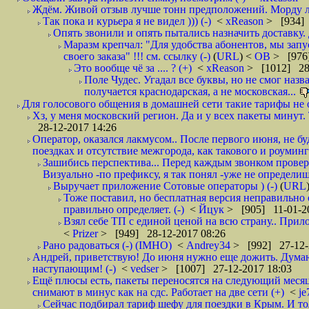
Ждём. Живой отзыв лучше тонн предположений. Морду ли
Так пока и курьера я не видел ))) (-)
<
xReason
> [934] 
Опять звонили и опять пытались назначить доставку. 
Маразм крепчал: "Для удобства абонентов, мы запу
своего заказа" !!! см. ссылку (-)
(
URL
) <
ОВ
> [976
Это вообще чё за .... ? (+)
<
xReason
> [1012] 28
Поле Чудес. Угадал все буквы, но не смог наз
получается краснодарская, а не московская...
Для голосового общения в домашней сети такие тарифы не о
Хз, у меня московский регион. Да и у всех пакеты минут. 
28-12-2017 14:26
Оператор, оказался лакмусом.. После первого июня, не бу
поездках и отсутствие межгорода, как такового и роуминга.
Зашибись перспектива... Перед каждым звонком проверят
Визуально -по префиксу, я так понял -уже не определи
Выручает приложение Сотовые операторы ) (-)
(
URL
Тоже поставил, но бесплатная версия неправильно
правильно определяет. (-)
<
Йцук
> [905] 11-01-2
Взял себе ТП с единой ценой на всю страну.. При
<
Prizer
> [949] 28-12-2017 08:26
Рано радоваться (-) (IMHO)
<
Andrey34
> [992] 27-12-
Андрей, приветствую! До июня нужно еще дожить. Думаю 
наступающим! (-)
<
vedser
> [1007] 27-12-2017 18:03
Ещё плюсы есть, пакеты переносятся на следующий месяц 
снимают в минус как на сдс. Работает на две сети (+)
<
j
Сейчас подбирал тариф шефу для поездки в Крым. И то