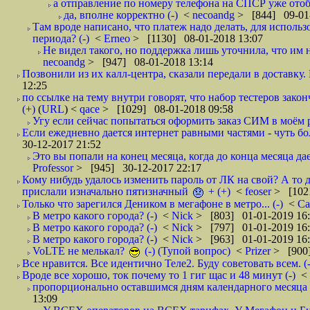
а отправление по номеру телефона на СПСР уже отоб
да, вполне корректно (-)
<
necoandg
> [844] 09-01
Там вроде написано, что платеж надо делать, для использ
периода? (-)
<
Erneo
> [1130] 08-01-2018 13:07
Не видел такого, но поддержка лишь уточнила, что им 
necoandg
> [947] 08-01-2018 13:14
Позвонили из их калл-центра, сказали передали в доставку. И
12:25
по ссылке на тему внутри говорят, что набор тестеров зак
(+)
(
URL
) <
qace
> [1029] 08-01-2018 09:58
Угу если сейчас попытаться оформить заказ СИМ в моём р
Если ежедневно дается интернет равными частями - чуть боле
30-12-2017 21:52
Это вы попали на конец месяца, когда до конца месяца дае
Professor
> [945] 30-12-2017 22:17
Кому нибудь удалось изменить пароль от ЛК на свой? А то 
прислали изначально пятизначный
+ (+)
<
feoser
> [102
Только что зарегился Деником в мегафоне в метро... (-)
<
С
В метро какого города? (-)
<
Nick
> [803] 01-01-2019 16
В метро какого города? (-)
<
Nick
> [797] 01-01-2019 16
В метро какого города? (-)
<
Nick
> [963] 01-01-2019 16
VoLTE не мелькал?
(-) (Тупой вопрос)
<
Prizer
> [900]
Все нравится. Все идентично Теле2. Буду советовать всем. (-
Вроде все хорошо, ток почему то 1 гиг щас и 48 минут (-)
<
пропорционально оставшимся дням календарного месяца в
13:09