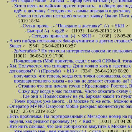
Это сладкое слово "Халява" - тариф Бесплатный (+) (Личны
Хотел взять на майские протестировать... в общем две не
идёт в доставку. Сегодня смс - симка передана в доставку.
Около полуночи (сегодня) оставил заявку. Около 10-ти у
2019 18:34
Сутки прочь... - "Передано в доставку". (-)
<
SKH
> 
Быстро! (-)
<
ag28
> [1193] 14-05-2019 23:15
Сегодня привезли. (-)
<
SKH
> [1038] 22-05-20
А кто нибудь пользовался data-роумингом в других странах?
Steuer
> [954] 26-04-2019 08:57
2р/мегабайт? Ну это если интернетом совсем не пользовать
[1001] 06-06-2019 17:00
Пользовались (Мой приятель, ездил с моей СИМкой, тогд
Хм. Получается, что симкарты Дэни можно хоть в газетных к
договором? (+) (Просьба)
<
b13
> [934] 26-04-2019 08:20
получается, что теперь, когда есть точки самовывоза, есл
предварительного заказа - но так не делают: странно, да? (
Странно что они начали точки с Краснодара, Ростова,
Сижу жду когда у нас появятся.. Чисто обкатать схему (-
Где они в Подмосковье? на ул. Барклая какой-то пункт
Точек продаж уже много... В Москве то же есть.. Можно на
Оператор MVNO Danycom Mobile раскрыл абонентскую базу.
[912] 25-04-2019 16:24
Есть проблемка. На портированный с Мегафона номер на при
неделя, как решают проблему (+)
<
Rust
> [1001] 24-04-20
Кто-нить слышал, что они собираются замутить в Москве в к
Уже начало мая - чем кончилось? (-)
<
qace
> [860] 07-05