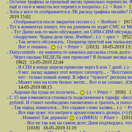
Остатки трафика за прошлый месяц прикольно перенесли. Ф
ещё и гиги в минуты все перевёл и потратил. (-)
<
Rust
> [
Хоть у кого то отображается в ЛК расход трафика онлайн? О
2019 15:02
Отображается после закрытия сессии (-)
<
Reeboot
> [917
Тут в комментах пишут, что на дэником не ходят СМС от Мо
Тут Даню как-то мало обсуждают, но СИМ-СИМ обсуждали 
сподручнее. Чудны дела твои, Ячейки!.. (-)
<
qace
> [952]
Так нечего обсужжать.. Оператор простой как палка-верё
Вот и тишина..
(-)
<
Prizer
> [1013] 18-05-2019 13:
Danycominfo - ну наконец-то началась рассылка столь дол
Через сколько НЕДЕЛЬ они привозят? Я больше месяца жду,
[982] 13-05-2019 22:44
В СПб в конце апреля привезли через 6 или 7 дней. (-)
9 мес. назад задавал этот вопрос саппорту... - "Восст
нет - только новый номер. В офисе "чужого" региона во
Может они на есим бизнес метят... Вот и не спешат.. (О
14-05-2019 08:15
Хорошо бы пуша не получить...
(-)
<
Prizer
> [956] 13
С 15 мая изменяется стоимость подключения к тарифу «Бесп
рублей. И станет необходимо ежемесячно и тратить, и попол
Так народ ломанулся... Это сладкое слово халява... (-)
<
Pr
Все еще хуже: это интриги архангельского дилера. (+)
(
Номанн! Так держать!
(-) (IMHO)
<
Prizer
> [1011
Все не так как на самом деле: Даня подтвердил, чт
[1018] 18-05-2019 11:19