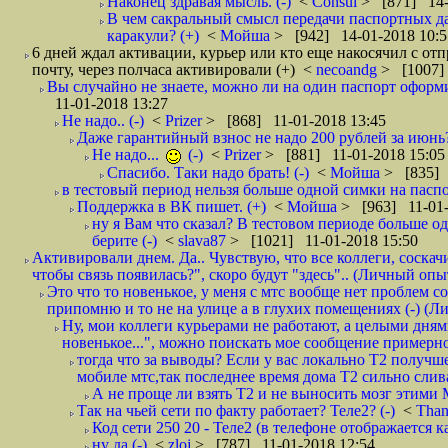
Наконец здравая мысль. (-)
<
Consul
> [871] 14-
В чем сакральный смысл передачи паспортных да
каракули? (+)
<
Мойша
> [942] 14-01-2018 10:5
6 дней ждал активации, курьер или кто еще накосячил с от
почту, через полчаса активировали (+)
<
necoandg
> [1007]
Вы случайно не знаете, можно ли на один паспорт оформи
11-01-2018 13:27
Не надо.. (-)
<
Prizer
> [868] 11-01-2018 13:45
Даже гарантийный взнос не надо 200 рублей за июнь?
Не надо...
(-)
<
Prizer
> [881] 11-01-2018 15:05
Спасибо. Таки надо брать! (-)
<
Мойша
> [835] 
в тестовый период нельзя больше одной симки на паспор
Поддержка в ВК пишет. (+)
<
Мойша
> [963] 11-01-
ну я Вам что сказал? В тестовом периоде больше одн
берите (-)
<
slava87
> [1021] 11-01-2018 15:50
Активировали днем. Да.. Чувствую, что все коллеги, соска
чтобы связь появилась?", скоро будут "здесь".. (Личный опыт
Это что то новенькое, у меня с мтс вообще нет проблем с
припомню и то не на улице а в глухих помещениях (-) (
Ну, мои коллеги курьерами не работают, а целыми днями
новенькое...", можно поискать мое сообщение примерно 
тогда что за выводы? Если у вас локально Т2 получше
мобиле мтс,так последнее время дома Т2 сильно слива
А не проще ли взять Т2 и не выносить мозг этими
Так на чьей сети по факту работает? Теле2? (-)
<
Tha
Код сети 250 20 - Теле2 (в телефоне отображается
ну да (-)
<
zloj
> [787] 11-01-2018 12:54