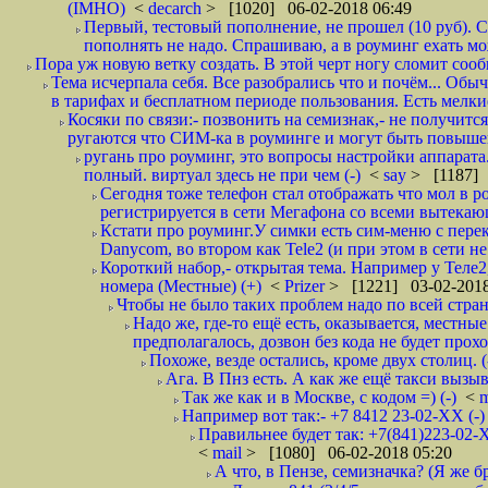
(IMHO)
<
decarch
> [1020] 06-02-2018 06:49
Первый, тестовый пополнение, не прошел (10 руб). Сд
пополнять не надо. Спрашиваю, а в роуминг ехать мо
Пора уж новую ветку создать. В этой черт ногу сломит сооб
Тема исчерпала себя. Все разобрались что и почём... О
в тарифах и бесплатном периоде пользования. Есть мелкие
Косяки по связи:- позвонить на семизнак,- не получится
ругаются что СИМ-ка в роуминге и могут быть повышен
ругань про роуминг, это вопросы настройки аппарата
полный. виртуал здесь не при чем (-)
<
say
> [1187] 
Сегодня тоже телефон стал отображать что мол в р
регистрируется в сети Мегафона со всеми вытекаю
Кстати про роуминг.У симки есть сим-меню с пере
Danycom, во втором как Tele2 (и при этом в сети не 
Короткий набор,- открытая тема. Например у Теле2
номера (Местные) (+)
<
Prizer
> [1221] 03-02-2018
Чтобы не было таких проблем надо по всей стране
Надо же, где-то ещё есть, оказывается, местны
предполагалось, дозвон без кода не будет проход
Похоже, везде остались, кроме двух столиц. 
Ага. В Пнз есть. А как же ещё такси вызыв
Так же как и в Москве, с кодом =) (-)
<
m
Например вот так:- +7 8412 23-02-ХХ (-
Правильнее будет так: +7(841)223-02-Х
<
mail
> [1080] 06-02-2018 05:20
А что, в Пензе, семизначка? (Я же бр