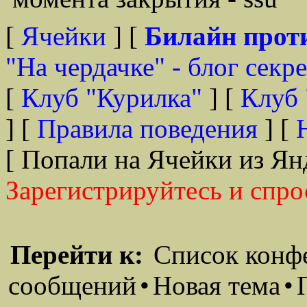
[
Ячейки
] [
Билайн прот
"На чердачке" - блог секр
[
Клуб "Курилка"
] [
Клуб 
] [
Правила поведения
] [
[ Попали на Ячейки из Ян
Зарегистрируйтесь и спро
Перейти к:
Список конф
сообщений
•
Новая тема
•