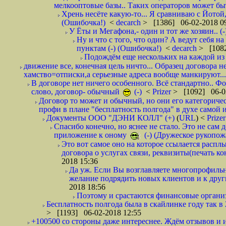
мелкооптовые базы.. Таких операторов может быт
Хрень несёте какую-то... Я сравниваю с Йотой
(Ошибочка!)
<
decarch
> [1386] 06-02-2018 0
У Ёты и Мегафона,- один и тот же хозяин.. (-
Ну и что с того, что один? А ведут себя 
пунктам (-) (Ошибочка!)
<
decarch
> [1082
Подождём еще нескольких на каждой из 
движение все, конечная цель ничто... Образец договора н
хамство=отписки,а серьезные адреса вообще манкируют...
В договоре нет ничего особенного. Всё стандартно.. Фот
слово, договор- обычный
(-)
<
Prizer
> [1092] 06-0
Договор то может и обычный, но они его категоричес
профи в плане "бесплатность полгода" в духе самой 
Документы ООО "ДЭНИ КОЛЛ" (+)
(
URL
) <
Prize
Спасибо конечно, но яснее не стало. Это не сам
приложение к оному
(-) (Дружеское рукопож
Это вот самое оно на которое ссылается распл
договора о услугах связи, реквизиты(печать ко
2018 15:36
Да уж. Если Вы возглавляете многопрофиль
желание подрядить новых клиентов и к други
2018 18:56
Поэтому и срастаются финансовые организа
Бесплатность полгода была в скайлинке году так в
> [1193] 06-02-2018 12:55
+100500 со стороны даже интереснее. Ждём отзывов и и