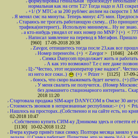
формулировка гениальная "произойдут небольшие из
нормальная как на сети Т2? Тогда надо и АП сократ
+1/ (У МТС-а за 200 руб/мес анлим на скорости 1 Мб
Я менял смс на минуты. Теперь минус 475 мин. Предпослед
Стараюсь не трогать работающую схему... (По принципу
трафика(интернет).. Использую минимум... Ну не знаю..
а кто-нибудь увидил от них номер по MNP ? (+)
<
77
Написал заявление на перевод в Мегафон. Пришло 
[960] 17-09-2018 20:38
Zavgor, отпишитесь тогда после 23,как все прошло
Номер перенесён. (+)
<
Zavgor
> [1046] 24-09
Симка Danycom продолжает жить и работать 
А как это возможно? Т.е с нее даже позвон
Ц:-"Честно, этот недооператор уже надоел". Честно
из него все соки..)
(+)
<
Prizer
> [1125] 17-09-2
боюсь, что скоро выжимать будет нечего.. (+) (Пе
У меня свалить не получится.. (Номер Московс
без домашнего стационарного интернета.. Ск
2018 11:20
Стартовала продажа SIM-карт DANYCOM в Омске 30 августа 
Стоимость звонков в непризнанные республики:-> (+)
<
Pri
Нашлось на просторах..(Собственно и на сайте есть, но криво. А наро
02-2018 10:47
Собственно купить СИМ-ку Дэникома здесь и отвезти её в
[1130] 10-02-2018 11:22
Вчера курьер привёз таки симку. Полтора месяца заняло у н
делали. /// Симка работает. Потестим, что за зверь )) (-)
<
St