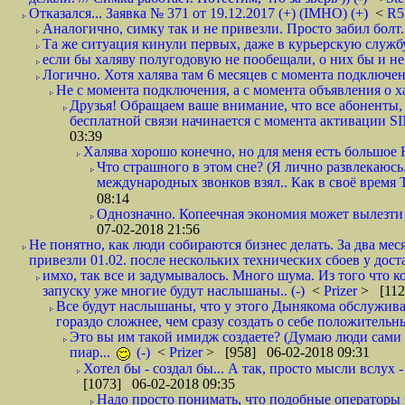
Отказался... Заявка № 371 от 19.12.2017 (+) (IMHO) (+)
<
R
Аналогично, симку так и не привезли. Просто забил болт. 
Та же ситуация кинули первых, даже в курьерскую службу
если бы халяву полугодовую не пообещали, о них бы и не
Логично. Хотя халява там 6 месяцев с момента подключени
Не с момента подключения, а с момента объявления о хал
Друзья! Обращаем ваше внимание, что все абоненты, 
бесплатной связи начинается с момента активации 
03:39
Халява хорошо конечно, но для меня есть большое 
Что страшного в этом сне? (Я лично развлекаюсь.
международных звонков взял.. Как в своё время
08:14
Однозначно. Копеечная экономия может вылезти
07-02-2018 21:56
Не понятно, как люди собираются бизнес делать. За два мес
привезли 01.02. после нескольких технических сбоев у дост
имхо, так все и задумывалось. Много шума. Из того что к
запуску уже многие будут наслышаны.. (-)
<
Prizer
> [112
Все будут наслышаны, что у этого Дынякома обслужива
гораздо сложнее, чем сразу создать о себе положительн
Это вы им такой имидж создаете? (Думаю люди сами оп
пиар...
(-)
<
Prizer
> [958] 06-02-2018 09:31
Хотел бы - создал бы... А так, просто мысли вслух 
[1073] 06-02-2018 09:35
Надо просто понимать, что подобные операторы 