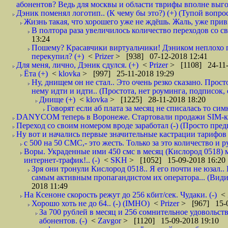
абонентов? Ведь для москвы и области тврифы вполне выго
Дэник поменял логотип.. (К чему бы это?) (+) (Тупой вопро
Жизнь такая, что хорошего уже не ждёшь. Жаль, уже привы
В полтора раза увеличилось количество переходов со
13:24
Пошему? Красавчики виртуальчики! Дэником неплохо п
перекупил? (+)
<
Prizer
> [938] 07-12-2018 12:41
Для меня, лично, Дэник сдулся. (+)
<
Prizer
> [1108] 24-11-
Ёта (+)
<
klovka
> [997] 25-11-2018 19:29
Ну, днищем он не стал.. Это очень резко сказано. Прос
нему идти и идти.. (Простота, нет роуминга, подписок
Днище (+)
<
klovka
> [1225] 28-11-2018 18:20
Говорят если аб плата за месяц не списалась то симк
DANYCOM теперь в Воронеже. Стартовали продажи SIM-карт
Переход со своим номером вроде заработал (-) (Просто пре
Ну вот и начались первые значительные кастрации тарифов 
с 500 на 50 СМС,- это жесть. Только за это количество и ру
Воры. Украденные ими 450 смс в месяц (Кислород 0518) 
интернет-трафик!.. (-)
<
SKH
> [1052] 15-09-2018 16:20
Зря они тронули Кислород 0518.. Я его почти не юзал.. 
самым активным пропагандистом их оператора... (Видим
2018 11:49
На Ксеноне скорость режут до 256 кбит/сек. Чудаки. (-)
<
Хорошо хоть не до 64.. (-) (IMHO)
<
Prizer
> [967] 15-0
За 700 рублей в месяц и 256 сомнительное удовольст
абонентов. (-)
<
Zavgor
> [1120] 15-09-2018 19:10