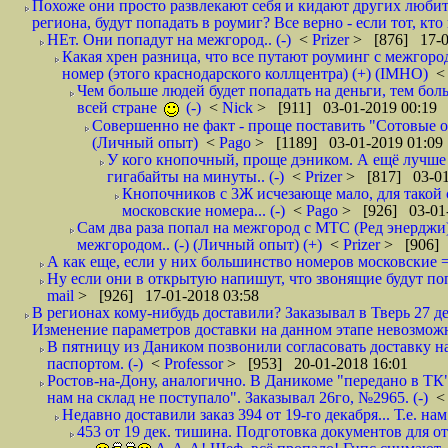
Похоже они просто развлекают себя и кидают других любител
региона, будут попадать в роумиг? Все верно - если тот, кто вам звони 
НЕт. Они попадут на межгород.. (-)
<
Prizer
> [876] 17-0
Какая хрен разница, что все путают роуминг с межгор
номер (этого краснодарского коллцентра) (+) (IMHO)
Чем больше людей будет попадать на деньги, тем бо
всей стране
(-)
<
Nick
> [911] 03-01-2019 00:19
Совершенно не факт - проще поставить "Сотовые опе
(Личный опыт)
<
Pago
> [1189] 03-01-2019 01:09
У кого кнопочный, проще дэником. А ещё лучше 
гигабайты на минуты.. (-)
<
Prizer
> [817] 03-01
Кнопочников с 3Ж исчезающе мало, для такой 
московские номера... (-)
<
Pago
> [926] 03-01-
Сам два раза попал на межгород с МТС (Ред энерджи) 
межгородом.. (-) (Личный опыт) (+)
<
Prizer
> [906] 
А как еще, если у них большинство номеров московские =
Ну если они в открытую напишут, что звонящие будут поп
mail
> [926] 17-01-2018 03:58
В регионах кому-нибудь доставили? Заказывал в Тверь 27 де
Изменение параметров доставки на данном этапе невозможн
В пятницу из Даником позвонили согласовать доставку н
паспортом. (-)
<
Professor
> [953] 20-01-2018 16:01
Ростов-на-Дону, аналогично. В Даникоме "передано в ТК"
нам на склад не поступало". Заказывал 26го, №2965. (-)
Недавно доставили заказ 394 от 19-го декабря... Т.е. нам
453 от 19 дек. тишина. Подготовка документов для от