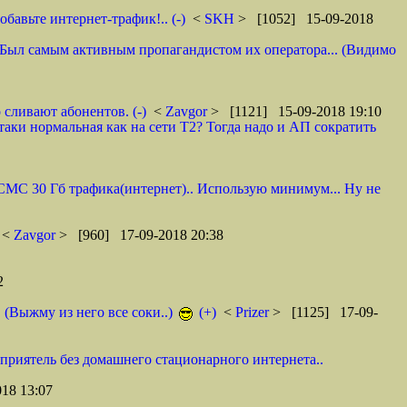
авьте интернет-трафик!.. (-)
<
SKH
> [1052] 15-09-2018
 И. Был самым активным пропагандистом их оператора... (Видимо
 сливают абонентов. (-)
<
Zavgor
> [1121] 15-09-2018 19:10
таки нормальная как на сети Т2? Тогда надо и АП сократить
0 СМС 30 Гб трафика(интернет).. Использую минимум... Ну не
<
Zavgor
> [960] 17-09-2018 20:38
2
. (Выжму из него все соки..)
(+)
<
Prizer
> [1125] 17-09-
 приятель без домашнего стационарного интернета..
18 13:07