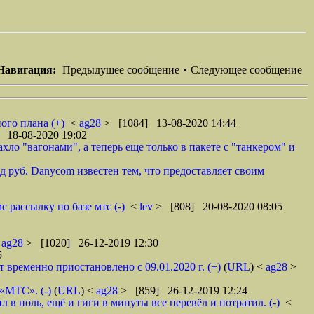
Навигация:
Предыдущее сообщение
•
Следующее сообщение
ого плана (+)
<
ag28
> [1084] 13-08-2020 14:44
 18-08-2020 19:02
ло "вагонами", а теперь еще только в пакете с "танкером" и
 руб. Danycom известен тем, что предоставляет своим
 рассылку по базе мтс (-)
<
lev
> [808] 20-08-2020 08:05
<
ag28
> [1020] 26-12-2019 12:30
5
ременно приостановлено с 09.01.2020 г. (+)
(
URL
) <
ag28
>
 «МТС». (-)
(
URL
) <
ag28
> [859] 26-12-2019 12:24
в ноль, ещё и гиги в минуты все перевёл и потратил. (-)
<