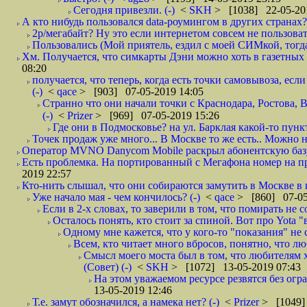
Сегодня привезли. (-)
<
SKH
> [1038] 22-05-20
А кто нибудь пользовался data-роумингом в других странах?
2р/мегабайт? Ну это если интернетом совсем не пользовать
Пользовались (Мой приятель, ездил с моей СИМкой, тогд
Хм. Получается, что симкарты Дэни можно хоть в газетных к
08:20
получается, что теперь, когда есть точки самовывоза, есл
(-)
<
qace
> [903] 07-05-2019 14:05
Странно что они начали точки с Краснодара, Ростова,
(-)
<
Prizer
> [969] 07-05-2019 15:26
Где они в Подмосковье? на ул. Барклая какой-то пункт
Точек продаж уже много... В Москве то же есть.. Можно на
Оператор MVNO Danycom Mobile раскрыл абонентскую базу.
Есть проблемка. На портированный с Мегафона номер на при
2019 22:57
Кто-нить слышал, что они собираются замутить в Москве в к
Уже начало мая - чем кончилось? (-)
<
qace
> [860] 07-05
Если в 2-х словах, то заверили в том, что помирать не с
Осталось понять, кто стоит за спиной. Вот про Yota "
Одному мне кажется, что у кого-то "показания" не с
Всем, кто читает много вбросов, понятно, что люб
Смысл моего моста был в том, что любителям хо
(Совет) (-)
<
SKH
> [1072] 13-05-2019 07:43
На этом уважаемом ресурсе резвятся без огр
13-05-2019 12:46
Т.е. замут обозначился, а намека нет? (-)
<
Prizer
> [1049]