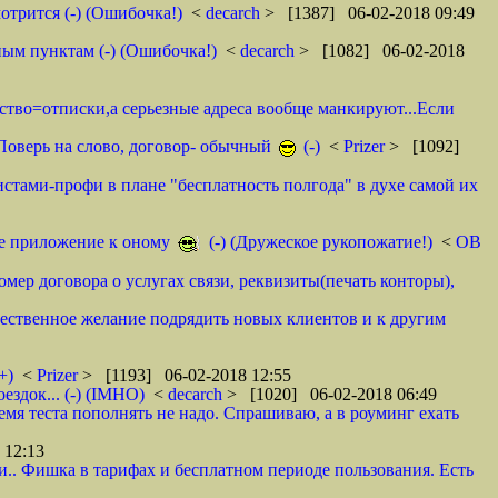
отрится (-) (Ошибочка!)
<
decarch
> [1387] 06-02-2018 09:49
ным пунктам (-) (Ошибочка!)
<
decarch
> [1082] 06-02-2018
мство=отписки,а серьезные адреса вообще манкируют...Если
. Поверь на слово, договор- обычный
(-)
<
Prizer
> [1092]
истами-профи в плане "бесплатность полгода" в духе самой их
тое приложение к оному
(-) (Дружеское рукопожатие!)
<
ОВ
омер договора о услугах связи, реквизиты(печать конторы),
ественное желание подрядить новых клиентов и к другим
+)
<
Prizer
> [1193] 06-02-2018 12:55
здок... (-) (IMHO)
<
decarch
> [1020] 06-02-2018 06:49
емя теста пополнять не надо. Спрашиваю, а в роуминг ехать
 12:13
и.. Фишка в тарифах и бесплатном периоде пользования. Есть