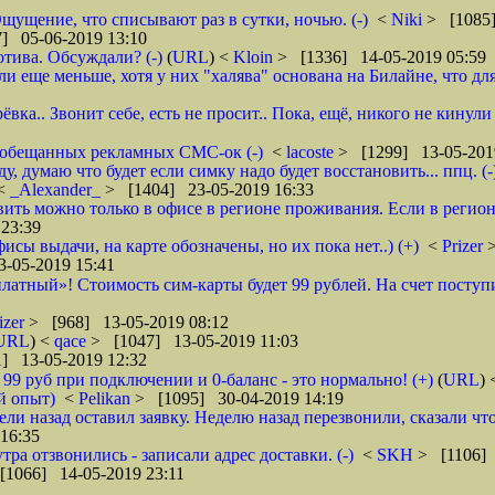
щущение, что списывают раз в сутки, ночью. (-)
<
Niki
> [1085]
] 05-06-2019 13:10
тива. Обсуждали? (-)
(
URL
) <
Kloin
> [1336] 14-05-2019 05:59
ще меньше, хотя у них "халява" основана на Билайне, что для м
вка.. Звонит себе, есть не просит.. Пока, ещё, никого не кинули
го обещанных рекламных СМС-ок (-)
<
lacoste
> [1299] 13-05-201
 думаю что будет если симку надо будет восстановить... ппц. (-
<
_Alexander_
> [1404] 23-05-2019 16:33
ановить можно только в офисе в регионе проживания. Если в реги
23:39
фисы выдачи, на карте обозначены, но их пока нет..) (+)
<
Prizer
-05-2019 15:41
латный»! Стоимость сим-карты будет 99 рублей. На счет поступи
izer
> [968] 13-05-2019 08:12
URL
) <
qace
> [1047] 13-05-2019 11:03
] 13-05-2019 12:32
о 99 руб при подключении и 0-баланс - это нормально! (+)
(
URL
)
й опыт)
<
Pelikan
> [1095] 30-04-2019 14:19
ели назад оставил заявку. Неделю назад перезвонили, сказали что
16:35
тра отзвонились - записали адрес доставки. (-)
<
SKH
> [1106] 
[1066] 14-05-2019 23:11