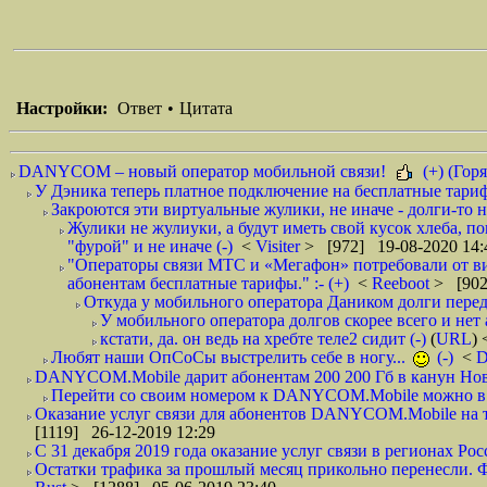
Настройки:
Ответ
•
Цитата
DANYCOM – новый оператор мобильной связи!
(+) (Горя
У Дэника теперь платное подключение на бесплатные тарифы
Закроются эти виртуальные жулики, не иначе - долги-то не
Жулики не жулиуки, а будут иметь свой кусок хлеба, п
"фурой" и не иначе (-)
<
Visiter
> [972] 19-08-2020 14:
"Операторы связи МТС и «Мегафон» потребовали от вир
абонентам бесплатные тарифы." :- (+)
<
Reeboot
> [902
Откуда у мобильного оператора Даником долги перед
У мобильного оператора долгов скорее всего и нет 
кстати, да. он ведь на хребте теле2 сидит (-)
(
URL
)
Любят наши ОпСоСы выстрелить себе в ногу...
(-)
<
DANYCOM.Mobile дарит абонентам 200 200 Гб в канун Нового
Перейти со своим номером к DANYCOM.Mobile можно в 5
Оказание услуг связи для абонентов DANYCOM.Mobile на те
[1119] 26-12-2019 12:29
С 31 декабря 2019 года оказание услуг связи в регионах Росс
Остатки трафика за прошлый месяц прикольно перенесли. Фа