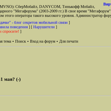
Вир
зи (MVNO): СберМобайл, DANYCOM, Тинькофф Мобайл,
арного "Мегафорума" (2003-2009 гг.) В свое время "Мегафорум"
этого оператора такого высокого уровня. Администратор фору
дачке" - блог секретов мобильной связи
]
авила поведения
] [
Нарушители
]
и спросите!
]
я тема
•
Поиск
•
Вход на форум
•
Для печати
 мая? (-)