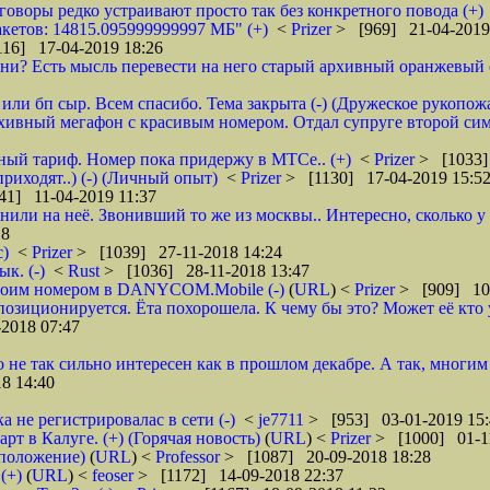
зговоры редко устраивают просто так без конкретного повода (+)
кетов: 14815.095999999997 МБ" (+)
<
Prizer
> [969] 21-04-2019
16] 17-04-2019 18:26
и? Есть мысль перевести на него старый архивный оранжевый от 
или бп сыр. Всем спасибо. Тема закрыта (-) (Дружеское рукопож
рхивный мегафон с красивым номером. Отдал супруге второй сим
бный тариф. Номер пока придержу в МТСе.. (+)
<
Prizer
> [1033]
риходят..) (-) (Личный опыт)
<
Prizer
> [1130] 17-04-2019 15:5
41] 11-04-2019 11:37
нили на неё. Звонивший то же из москвы.. Интересно, сколько 
18
с)
<
Prizer
> [1039] 27-11-2018 14:24
к. (-)
<
Rust
> [1036] 28-11-2018 13:47
 своим номером в DANYCOM.Mobile (-)
(
URL
) <
Prizer
> [909] 10-
зиционируется. Ёта похорошела. К чему бы это? Может её кто 
2018 07:47
о не так сильно интересен как в прошлом декабре. А так, многим
8 14:40
а не регистрировалас в сети (-)
<
je7711
> [953] 03-01-2019 15:
 в Калуге. (+) (Горячая новость)
(
URL
) <
Prizer
> [1000] 01-1
дположение)
(
URL
) <
Professor
> [1087] 20-09-2018 18:28
(+)
(
URL
) <
feoser
> [1172] 14-09-2018 22:37