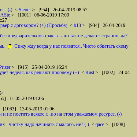
.. (-)
<
Steuer
> [954] 26-04-2019 08:57
<
ASte
> [1001] 06-06-2019 17:00
2:27
рьер с договором? (+) (Просьба)
<
b13
> [934] 26-04-2019
ез предварительного заказа - но так не делают: странно, да?
я..
Сижу жду когда у нас появятся.. Чисто обкатать схему
Prizer
> [915] 25-04-2019 16:24
удет неделя, как решают проблему (+)
<
Rust
> [1002] 24-04-
54
65] 11-05-2019 01:06
 [1063] 13-05-2019 01:06
 не постить всякое г...но на этом уважаемом ресурсе. (-)
 - чистку надо начинать с малого, не? (-)
<
qace
> [1008]