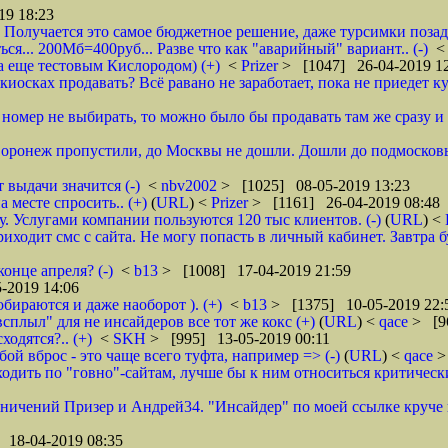
19 18:23
 Получается это самое бюджетное решение, даже турсимки позади.
ся... 200Мб=400руб... Разве что как "аварийный" вариант.. (-)
а еще тестовым Кислородом) (+)
<
Prizer
> [1047] 26-04-2019 1
иосках продавать? Всё равано не заработает, пока не приедет ку
и номер не выбирать, то можно было бы продавать там же сразу и б
 Воронеж пропустили, до Москвы не дошли. Дошли до подмосковь
 выдачи значится (-)
<
nbv2002
> [1025] 08-05-2019 13:23
 месте спросить.. (+)
(
URL
) <
Prizer
> [1161] 26-04-2019 08:48
 Услугами компании пользуются 120 тыс клиентов. (-)
(
URL
) <
ходит смс с сайта. Не могу попасть в личный кабинет. Завтра б
онце апреля? (-)
<
b13
> [1008] 17-04-2019 21:59
-2019 14:06
обираются и даже наоборот ). (+)
<
b13
> [1375] 10-05-2019 22:
всплыл" для не инсайдеров все тот же кокс (+)
(
URL
) <
qace
> [9
ходятся?.. (+)
<
SKH
> [995] 13-05-2019 00:11
ой вброс - это чаще всего туфта, например => (-)
(
URL
) <
qace
>
дить по "говно"-сайтам, лучше бы к ним относиться критически и
аничений Призер и Андрей34. "Инсайдер" по моей ссылке круче их
 18-04-2019 08:35