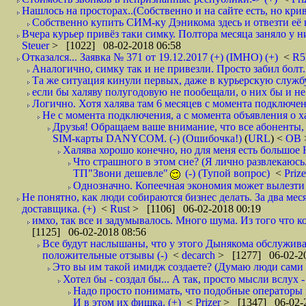
Нашлось на просторах..(Собственно и на сайте есть, но криво. А наро
Собственно купить СИМ-ку Дэникома здесь и отвезти её в
Вчера курьер привёз таки симку. Полтора месяца заняло у них
Steuer
> [1022] 08-02-2018 06:58
Отказался... Заявка № 371 от 19.12.2017 (+) (IMHO) (+)
<
R
Аналогично, симку так и не привезли. Просто забил болт. 
Та же ситуация кинули первых, даже в курьерскую службу
если бы халяву полугодовую не пообещали, о них бы и не
Логично. Хотя халява там 6 месяцев с момента подключени
Не с момента подключения, а с момента объявления о хал
Друзья! Обращаем ваше внимание, что все абоненты, 
SIM-карты DANYCOM. (-) (Ошибочка!)
(
URL
) <
ОВ
Халява хорошо конечно, но для меня есть большое 
Что страшного в этом сне? (Я лично развлекаюсь.
ТП"Звони дешевле"
(-) (Тупой вопрос)
<
Priz
Однозначно. Копеечная экономия может вылезти
Не понятно, как люди собираются бизнес делать. За два мес
доставщика. (+)
<
Rust
> [1106] 06-02-2018 00:19
имхо, так все и задумывалось. Много шума. Из того что к
[1125] 06-02-2018 08:56
Все будут наслышаны, что у этого Дынякома обслуживан
положительные отзывы (-)
<
decarch
> [1277] 06-02-20
Это вы им такой имидж создаете? (Думаю люди сами оп
Хотел бы - создал бы... А так, просто мысли вслух 
Надо просто понимать, что подобные операторы 
И в этом их фишка. (+)
<
Prizer
> [1347] 06-02-2