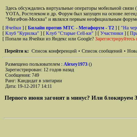
Здесь обсуждались виртуальные операторы мобильной свя
YOTA, Ростелеком и др. Форум был запущен на основе легенд
"МегаФон-Москва" и являлся первым неофициальным форумом 
[
Ячейки
] [
Билайн против МТС - Мегафорум - T2
]
[
"На чер
[
Клуб "Курилка"
] [
Клуб "Старые Сell-ки"
] [
Участники
] [
Пр
[ Попали на Ячейки из Яндекс или Google?
Зарегистрируйтесь 
Перейти к:
Список конференций
•
Список сообщений
•
Нова
Размещено пользователем :
Alexey1973
()
Зарегистрирован: 12 годов назад
Сообщения: 749
Ранг: Кандидат в элитарии
Дата: 19-12-2017 14:11
Первого июня загонят в минус? Или блокируем 31