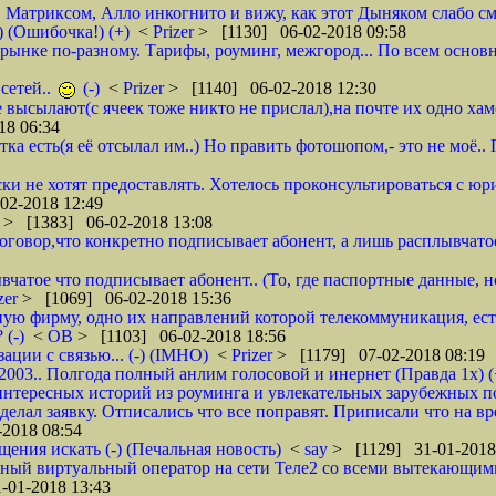
, Матриксом, Алло инкогнито и вижу, как этот Дыняком слабо см
) (Ошибочка!) (+)
<
Prizer
> [1130] 06-02-2018 09:58
на рынке по-разному. Тарифы, роуминг, межгород... По всем основ
сетей..
(-)
<
Prizer
> [1140] 06-02-2018 12:30
не высылают(с ячеек тоже никто не прислал),на почте их одно ха
18 06:34
тка есть(я её отсылал им..) Но править фотошопом,- это не моё.
ки не хотят предоставлять. Хотелось проконсультироваться с юр
02-2018 12:49
r
> [1383] 06-02-2018 13:08
 договор,что конкретно подписывает абонент, а лишь расплывча
вчатое что подписывает абонент.. (То, где паспортные данные, н
zer
> [1069] 06-02-2018 15:36
ую фирму, одно их направлений которой телекоммуникация, ест
 (-)
<
ОВ
> [1103] 06-02-2018 18:56
ции с связью... (-) (IMHO)
<
Prizer
> [1179] 07-02-2018 08:19
 2003.. Полгода полный анлим голосовой и инернет (Правда 1х) (
нтересных историй из роуминга и увлекательных зарубежных пое
делал заявку. Отписались что все поправят. Приписали что на вр
2018 08:54
щения искать (-) (Печальная новость)
<
say
> [1129] 31-01-2018
ычный виртуальный оператор на сети Теле2 со всеми вытекающим
-01-2018 13:43