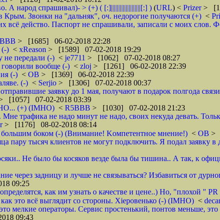
д спрашивал)- > (+) ( [:]||||||||||||||||||||[:] )
(
URL
) <
Prizer
> [1
 Крым. Звонки на "дальняк", оч. недорогие получаются (+)
<
Pr
 всё действо. Паспорт не спрашивали, записали с моих слов. Фото 
5BBB
> [1685] 06-02-2018 22:28
(-)
<
xReason
> [1589] 07-02-2018 19:29
 не передали (-)
<
je7711
> [1062] 07-02-2018 08:27
 говорили вообще (-)
<
zloj
> [1261] 06-02-2018 22:39
я (-)
<
ОВ
> [1369] 06-02-2018 22:39
яве. (-)
<
Serjio
> [1306] 07-02-2018 00:37
отправившие заявку до 1 мая, получают в подарок полгода связ
> [1057] 07-02-2018 03:39
НО... (+) (IMHO)
<
R5BBB
> [1030] 07-02-2018 21:23
 Мне трафика не надо минут не надо, своих некуда девать. Толь
er
> [1176] 08-02-2018 08:14
 большим боком (-) (Внимание! Kомпетентное мнение!)
<
ОВ
> 
яца пару тысяч клиентов не могут подключить. Я подал заявку в 
осяки.. Не было бы косяков везде была бы тишина.. А так, к офи
ие через задницу и лучше не связываться? Избавиться от дурног
18 09:25
ределятся, как им узнать о качестве и цене..) Но, "плохой " PR 
- как это всё выглядит со стороны. Хieровенько (-) (IMHO)
<
deca
это мелкие операторы. Сервис простенький, понтов меньше, это 
018 09:43