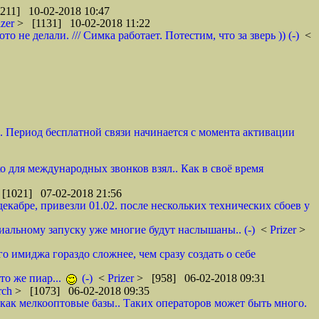
211] 10-02-2018 10:47
izer
> [1131] 10-02-2018 11:22
не делали. /// Симка работает. Потестим, что за зверь )) (-)
<
и. Период бесплатной связи начинается с момента активации
ко для международных звонков взял.. Как в своё время
[1021] 07-02-2018 21:56
декабре, привезли 01.02. после нескольких технических сбоев у
циальному запуску уже многие будут наслышаны.. (-)
<
Prizer
>
о имиджа гораздо сложнее, чем сразу создать о себе
то же пиар...
(-)
<
Prizer
> [958] 06-02-2018 09:31
rch
> [1073] 06-02-2018 09:35
как мелкооптовые базы.. Таких операторов может быть много.