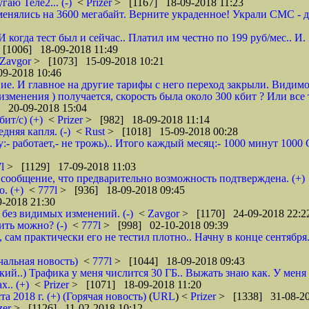
гаю Теле2... (-)
<
Prizer
> [1167] 18-09-2018 11:23
енялись на 3600 мегабайт. Верните украденное! Украли СМС - доб
 И когда тест был и сейчас.. Платил им честно по 199 руб/мес..
[1006] 18-09-2018 11:49
Zavgor
> [1073] 15-09-2018 10:21
9-2018 10:46
ие. И главное на другие тарифы с него переход закрыли. Видимо
менения ) получается, скорость была около 300 кбит ? Или все 
 20-09-2018 15:04
ит/с) (+)
<
Prizer
> [982] 18-09-2018 11:14
няя капля. (-)
<
Rust
> [1018] 15-09-2018 00:28
:- работает,- не трожь).. Итого каждый месяц:- 1000 минут 100
7l
> [1129] 17-09-2018 11:03
сообщение, что предварительно возможность подтверждена. (+)
. (+)
<
777l
> [936] 18-09-2018 09:45
-2018 21:30
без видимых изменений. (-)
<
Zavgor
> [1170] 24-09-2018 22:2
ить можно? (-)
<
777l
> [998] 02-10-2018 09:39
, сам практически его не тестил плотно.. Начну в конце сентября
чальная новость)
<
777l
> [1044] 18-09-2018 09:43
кий..) Трафика у меня числится 30 ГБ.. Выжать знаю как. У меня
.. (+)
<
Prizer
> [1071] 18-09-2018 11:20
2018 г. (+) (Горячая новость)
(
URL
) <
Prizer
> [1338] 31-08-20
zer
> [1126] 11-02-2018 10:12