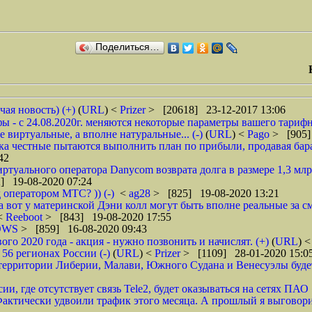
Поделиться…
чая новость) (+)
(
URL
) <
Prizer
> [20618] 23-12-2017 13:06
 - с 24.08.2020г. меняются некоторые параметры вашего тарифн
 виртуальные, а вполне натуральные... (-)
(
URL
) <
Pago
> [905]
ока честные пытаются выполнить план по прибыли, продавая барах
42
туального оператора Danycom возврата долга в размере 1,3 млрд
] 19-08-2020 07:24
 оператором МТС? )) (-)
<
ag28
> [825] 19-08-2020 13:21
а вот у материнской Дэни колл могут быть вполне реальные за смс
 <
Reeboot
> [843] 19-08-2020 17:55
DWS
> [859] 16-08-2020 09:43
 2020 года - акция - нужно позвонить и начислят. (+)
(
URL
) 
6 регионах России (-)
(
URL
) <
Prizer
> [1109] 28-01-2020 15:0
рритории Либерии, Малави, Южного Судана и Венесуэлы будет в
ии, где отсутствует связь Tele2, будет оказываться на сетях ПАО
ктически удвоили трафик этого месяца. А прошлый я выговорил 