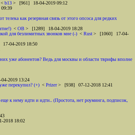
<
b13
> [961] 18-04-2019 09:12
 09:39
телека как резервная связь от этого опсоса для редких
атие!)
<
ОВ
> [1289] 18-04-2019 18:28
кой для безлимитных звонков мне (-)
<
Rust
> [1060] 17-04-
 17-04-2019 18:50
2
у них уже абонентов? Ведь для москвы и области тврифы вполне
04-2019 13:24
уже перекупил? (+)
<
Prizer
> [938] 07-12-2018 12:41
 еще к нему идти и идти.. (Простота, нет роуминга, подписок,
43
1-2018 18:02