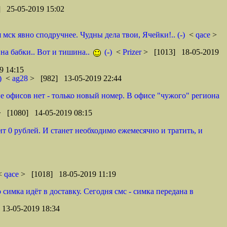
 25-05-2019 15:02
ск явно сподручнее. Чудны дела твои, Ячейки!.. (-)
<
qace
>
 на бабки.. Вот и тишина..
(-)
<
Prizer
> [1013] 18-05-2019
9 14:15
)
<
ag28
> [982] 13-05-2019 22:44
оне офисов нет - только новый номер. В офисе "чужого" региона
> [1080] 14-05-2019 08:15
т 0 рублей. И станет необходимо ежемесячно и тратить, и
 <
qace
> [1018] 18-05-2019 11:19
 симка идёт в доставку. Сегодня смс - симка передана в
13-05-2019 18:34