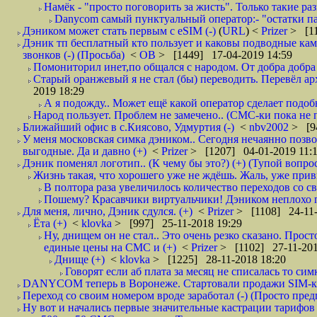
Намёк - "просто поговорить за жисть". Только такие ра
Danycom самый пунктуальный оператор:- "остатки па
Дэником может стать первым с еSIM (-)
(
URL
) <
Prizer
> [11
Дэник тп бесплатный кто пользует и каковы подводные камн
звонков (-) (Просьба)
<
ОВ
> [1449] 17-04-2019 14:59
Помониторил инет,по общался с народом. От добра добра 
Старый оранжевый я не стал (бы) переводить. Перевёл а
2019 18:29
А я подожду.. Может ещё какой оператор сделает подо
Народ пользует. Проблем не замечено.. (СМС-ки пока не п
Ближайший офис в с.Киясово, Удмуртия (-)
<
nbv2002
> [9
У меня московская симка дэником.. Сегодня нечаянно позво
выгодные. Да и давно (+)
<
Prizer
> [1207] 04-01-2019 11:
Дэник поменял логотип.. (К чему бы это?) (+) (Тупой вопро
Жизнь такая, что хорошего уже не ждёшь. Жаль, уже привы
В полтора раза увеличилось количество переходов со
Пошему? Красавчики виртуальчики! Дэником неплохо по
Для меня, лично, Дэник сдулся. (+)
<
Prizer
> [1108] 24-11-
Ёта (+)
<
klovka
> [997] 25-11-2018 19:29
Ну, днищем он не стал.. Это очень резко сказано. Прост
единые цены на СМС и (+)
<
Prizer
> [1102] 27-11-201
Днище (+)
<
klovka
> [1225] 28-11-2018 18:20
Говорят если аб плата за месяц не списалась то симк
DANYCOM теперь в Воронеже. Стартовали продажи SIM-карт
Переход со своим номером вроде заработал (-) (Просто пре
Ну вот и начались первые значительные кастрации тарифов 