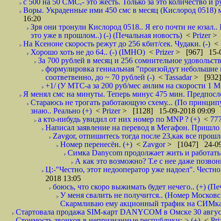
с 500 на 50 СМС,- это жесть. Только за это количество и ру
Воры. Украденные ими 450 смс в месяц (Кислород 0518) м
16:20
Зря они тронули Кислород 0518.. Я его почти не юзал..
это уже в прошлом..) (-) (Печальная новость)
<
Prizer
> 
На Ксеноне скорость режут до 256 кбит/сек. Чудаки. (-)
<
Хорошо хоть не до 64.. (-) (IMHO)
<
Prizer
> [967] 15-0
За 700 рублей в месяц и 256 сомнительное удовольств
формулировка гениальная "произойдут небольшие из
соответвенно, до ~ 70 рублей (-)
<
Tassadar
> [932]
+1/ (У МТС-а за 200 руб/мес анлим на скорости 1 Мб
Я менял смс на минуты. Теперь минус 475 мин. Предпослед
Стараюсь не трогать работающую схему... (По принципу
знаю.. Реально (+)
<
Prizer
> [1128] 15-09-2018 09:09
а кто-нибудь увидил от них номер по MNP ? (+)
<
77
Написал заявление на перевод в Мегафон. Пришло 
Zavgor, отпишитесь тогда после 23,как все прошло
Номер перенесён. (+)
<
Zavgor
> [1047] 24-09
Симка Danycom продолжает жить и работать 
А как это возможно? Т.е с нее даже позвон
Ц:-"Честно, этот недооператор уже надоел". Честно
2018 13:05
боюсь, что скоро выжимать будет нечего.. (+) (Пе
У меня свалить не получится.. (Номер Московс
Скармливаю ему акционный трафик на СИМках
Стартовала продажа SIM-карт DANYCOM в Омске 30 августа 
Стоимость звонков в непризнанные республики:-> (+)
<
Pri