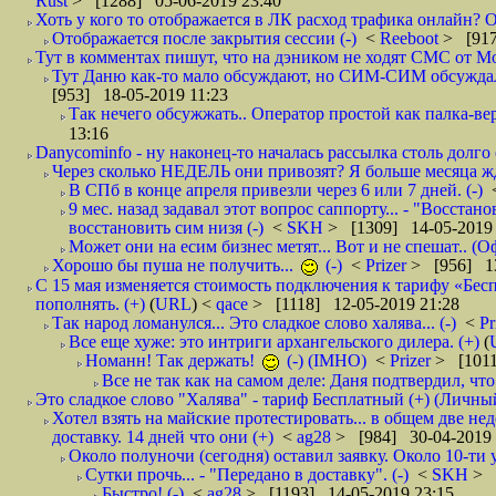
Rust
> [1288] 05-06-2019 23:40
Хоть у кого то отображается в ЛК расход трафика онлайн? О
Отображается после закрытия сессии (-)
<
Reeboot
> [917
Тут в комментах пишут, что на дэником не ходят СМС от Мо
Тут Даню как-то мало обсуждают, но СИМ-СИМ обсуждали е
[953] 18-05-2019 11:23
Так нечего обсужжать.. Оператор простой как палка-верё
13:16
Danycominfo - ну наконец-то началась рассылка столь дол
Через сколько НЕДЕЛЬ они привозят? Я больше месяца жду,
В СПб в конце апреля привезли через 6 или 7 дней. (-)
9 мес. назад задавал этот вопрос саппорту... - "Восст
восстановить сим низя (-)
<
SKH
> [1309] 14-05-2019 
Может они на есим бизнес метят... Вот и не спешат.. (О
Хорошо бы пуша не получить...
(-)
<
Prizer
> [956] 13
С 15 мая изменяется стоимость подключения к тарифу «Бесп
пополнять. (+)
(
URL
) <
qace
> [1118] 12-05-2019 21:28
Так народ ломанулся... Это сладкое слово халява... (-)
<
Pr
Все еще хуже: это интриги архангельского дилера. (+)
(
Номанн! Так держать!
(-) (IMHO)
<
Prizer
> [1011
Все не так как на самом деле: Даня подтвердил, чт
Это сладкое слово "Халява" - тариф Бесплатный (+) (Личны
Хотел взять на майские протестировать... в общем две нед
доставку. 14 дней что они (+)
<
ag28
> [984] 30-04-2019 
Около полуночи (сегодня) оставил заявку. Около 10-ти у
Сутки прочь... - "Передано в доставку". (-)
<
SKH
> 
Быстро! (-)
<
ag28
> [1193] 14-05-2019 23:15