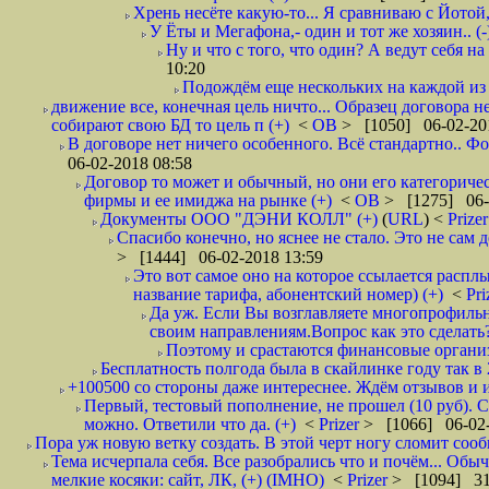
Хрень несёте какую-то... Я сравниваю с Йотой
У Ёты и Мегафона,- один и тот же хозяин.. (-
Ну и что с того, что один? А ведут себя 
10:20
Подождём еще нескольких на каждой из 
движение все, конечная цель ничто... Образец договора 
собирают свою БД то цель п (+)
<
ОВ
> [1050] 06-02-20
В договоре нет ничего особенного. Всё стандартно.. Фо
06-02-2018 08:58
Договор то может и обычный, но они его категоричес
фирмы и ее имиджа на рынке (+)
<
ОВ
> [1275] 06-
Документы ООО "ДЭНИ КОЛЛ" (+)
(
URL
) <
Prize
Спасибо конечно, но яснее не стало. Это не сам
> [1444] 06-02-2018 13:59
Это вот самое оно на которое ссылается расплы
название тарифа, абонентский номер) (+)
<
Pri
Да уж. Если Вы возглавляете многопрофильн
своим направлениям.Вопрос как это сделать?
Поэтому и срастаются финансовые организа
Бесплатность полгода была в скайлинке году так в
+100500 со стороны даже интереснее. Ждём отзывов и и
Первый, тестовый пополнение, не прошел (10 руб). С
можно. Ответили что да. (+)
<
Prizer
> [1066] 06-02-
Пора уж новую ветку создать. В этой черт ногу сломит сооб
Тема исчерпала себя. Все разобрались что и почём... Об
мелкие косяки: сайт, ЛК, (+) (IMHO)
<
Prizer
> [1094] 31