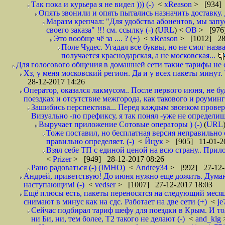
Так пока и курьера я не видел ))) (-)
<
xReason
> [934] 
Опять звонили и опять пытались назначить доставку. 
Маразм крепчал: "Для удобства абонентов, мы запу
своего заказа" !!! см. ссылку (-)
(
URL
) <
ОВ
> [976
Это вообще чё за .... ? (+)
<
xReason
> [1012] 28
Поле Чудес. Угадал все буквы, но не смог наз
получается краснодарская, а не московская...
Для голосового общения в домашней сети такие тарифы не о
Хз, у меня московский регион. Да и у всех пакеты минут. 
28-12-2017 14:26
Оператор, оказался лакмусом.. После первого июня, не бу
поездках и отсутствие межгорода, как такового и роуминга.
Зашибись перспектива... Перед каждым звонком проверят
Визуально -по префиксу, я так понял -уже не определи
Выручает приложение Сотовые операторы ) (-)
(
URL
Тоже поставил, но бесплатная версия неправильно
правильно определяет. (-)
<
Йцук
> [905] 11-01-2
Взял себе ТП с единой ценой на всю страну.. При
<
Prizer
> [949] 28-12-2017 08:26
Рано радоваться (-) (IMHO)
<
Andrey34
> [992] 27-12-
Андрей, приветствую! До июня нужно еще дожить. Думаю 
наступающим! (-)
<
vedser
> [1007] 27-12-2017 18:03
Ещё плюсы есть, пакеты переносятся на следующий месяц 
снимают в минус как на сдс. Работает на две сети (+)
<
j
Сейчас подбирал тариф шефу для поездки в Крым. И то
ни Би, ни, тем более, Т2 такого не делают (-)
<
and_klg