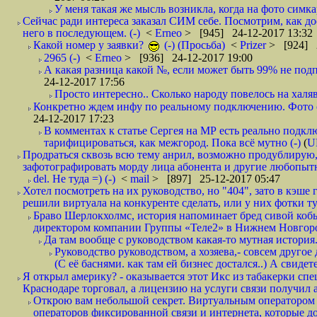
У меня такая же мысль возникла, когда на фото симкар
Сейчас ради интереса заказал СИМ себе. Посмотрим, как д
него в последующем. (-)
<
Erneo
> [945] 24-12-2017 13:32
Какой номер у заявки?
(-) (Просьба)
<
Prizer
> [924] 2
2965 (-)
<
Erneo
> [936] 24-12-2017 19:00
А какая разница какой №, если может быть 99% не подп
24-12-2017 17:56
Просто интересно.. Сколько народу повелось на халяв
Конкретно ждем инфу по реальному подключению. Фото симо
24-12-2017 17:23
В комментах к статье Сергея на МР есть реально подкл
тарифицироваться, как межгород. Пока всё мутно (-)
(
U
Продраться сквозь всю тему анрил, возможно продублирую,
зафотографировать морду лица абонента и другие любопытн
del. Не туда =) (-)
<
mail
> [897] 25-12-2017 05:47
Хотел посмотреть на их руководство, но "404", зато в кэше
решили виртуала на конкуренте сделать, или у них фотки т
Браво Шерлокхолмс, история напоминает бред сивой кобы
директором компании Группы «Теле2» в Нижнем Новгород
Да там вообще с руководством какая-то мутная история.
Руководство руководством, а хозяева,- совсем другое
(С её баснями. как там ей бизнес достался..) А свидет
Я открыл америку? - оказывается этот Икс из табакерки спе
Краснодаре торговал, а лицензию на услуги связи получил а
Открою вам небольшой секрет. Виртуальным оператором с
операторов фиксированной связи и интернета, которые до 