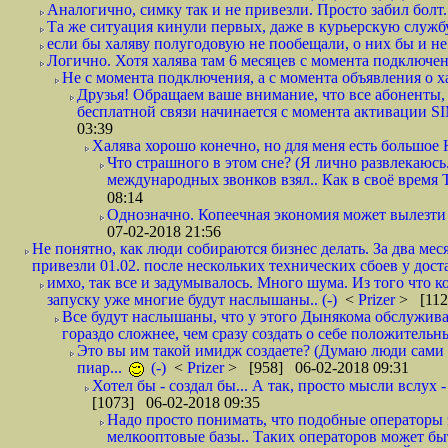
Аналогично, симку так и не привезли. Просто забил болт. 
Та же ситуация кинули первых, даже в курьерскую службу
если бы халяву полугодовую не пообещали, о них бы и не
Логично. Хотя халява там 6 месяцев с момента подключени
Не с момента подключения, а с момента объявления о хал
Друзья! Обращаем ваше внимание, что все абоненты, 
бесплатной связи начинается с момента активации 
03:39
Халява хорошо конечно, но для меня есть большое 
Что страшного в этом сне? (Я лично развлекаюсь.
международных звонков взял.. Как в своё время
08:14
Однозначно. Копеечная экономия может вылезти
07-02-2018 21:56
Не понятно, как люди собираются бизнес делать. За два мес
привезли 01.02. после нескольких технических сбоев у дост
имхо, так все и задумывалось. Много шума. Из того что к
запуску уже многие будут наслышаны.. (-)
<
Prizer
> [112
Все будут наслышаны, что у этого Дынякома обслужива
гораздо сложнее, чем сразу создать о себе положительн
Это вы им такой имидж создаете? (Думаю люди сами оп
пиар...
(-)
<
Prizer
> [958] 06-02-2018 09:31
Хотел бы - создал бы... А так, просто мысли вслух 
[1073] 06-02-2018 09:35
Надо просто понимать, что подобные операторы 
мелкооптовые базы.. Таких операторов может быт