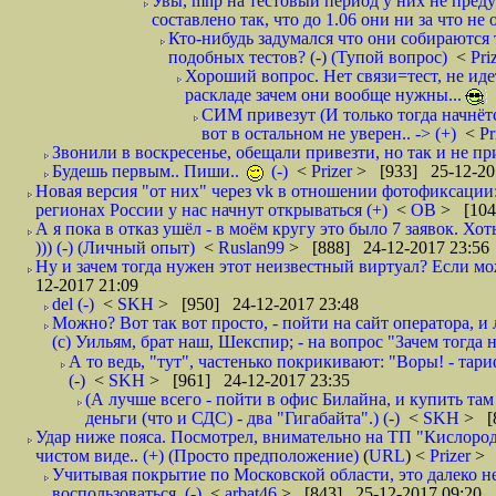
Увы, mnp на тестовый период у них не преду
составлено так, что до 1.06 они ни за что не 
Кто-нибудь задумался что они собираются
подобных тестов? (-) (Тупой вопрос)
<
Pri
Хороший вопрос. Нет связи=тест, не идет
раскладе зачем они вообще нужны...
СИМ привезут (И только тогда начнётся
вот в остальном не уверен.. -> (+)
<
Pr
Звонили в воскресенье, обещали привезти, но так и не при
Будешь первым.. Пиши..
(-)
<
Prizer
> [933] 25-12-20
Новая версия "от них" через vk в отношении фотофиксаци
регионах России у нас начнут открываться (+)
<
ОВ
> [104
А я пока в отказ ушёл - в моём кругу это было 7 заявок. Х
))) (-) (Личный опыт)
<
Ruslan99
> [888] 24-12-2017 23:56
Ну и зачем тогда нужен этот неизвестный виртуал? Если м
12-2017 21:09
del (-)
<
SKH
> [950] 24-12-2017 23:48
Можно? Вот так вот просто, - пойти на сайт оператора, и л
(с) Уильям, брат наш, Шекспир; - на вопрос "Зачем тогда 
А то ведь, "тут", частенько покрикивают: "Воры! - тариф-
(-)
<
SKH
> [961] 24-12-2017 23:35
(А лучше всего - пойти в офис Билайна, и купить там 
деньги (что и СДС) - два "Гигабайта".) (-)
<
SKH
> [
Удар ниже пояса. Посмотрел, внимательно на ТП "Кислород"
чистом виде.. (+) (Просто предположение)
(
URL
) <
Prizer
> 
Учитывая покрытие по Московской области, это далеко н
воспользоваться. (-)
<
arbat46
> [843] 25-12-2017 09:20