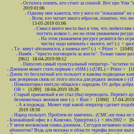
Осталось понять, кто стоит за спиной. Вот про Yota "
2019 01:06
Одному мне кажется, что у кого-то "показания" не с
Всем, кто читает много вбросов, понятно, что люб
13-05-2019 01:06
Смысл моего моста был в том, что любителям х
постить всякое г...но на этом уважаемом ресурсе.
На этом уважаемом ресурсе резвятся без огр
чистку надо начинать с малого, не? (-)
<
qac
Т.е. замут обозначился, а намека нет? (-)
<
Prizer
> [1049]
Намёк - "просто поговорить за жисть". Только такие ра
[961] 18-04-2019 09:12
Danycom самый пунктуальный оператор:- "остатки па
Дэником может стать первым с еSIM (-)
(
URL
) <
Prizer
> [11
Дэник тп бесплатный кто пользует и каковы подводные кам
как резервная связь от этого опсоса для редких звонков (-) (
Помониторил инет,по общался с народом. От добра добра 
ОВ
> [1289] 18-04-2019 18:28
Старый оранжевый я не стал (бы) переводить. Перевёл а
безлимитных звонков мне (-)
<
Rust
> [1060] 17-04-2019
А я подожду.. Может ещё какой оператор сделает подо
2019 18:50
Народ пользует. Проблем не замечено.. (СМС-ки пока не п
Ближайший офис в с.Киясово, Удмуртия (-)
<
nbv2002
> [9
У меня московская симка дэником.. Сегодня нечаянно позво
абонентов? Ведь для москвы и области тврифы вполне выго