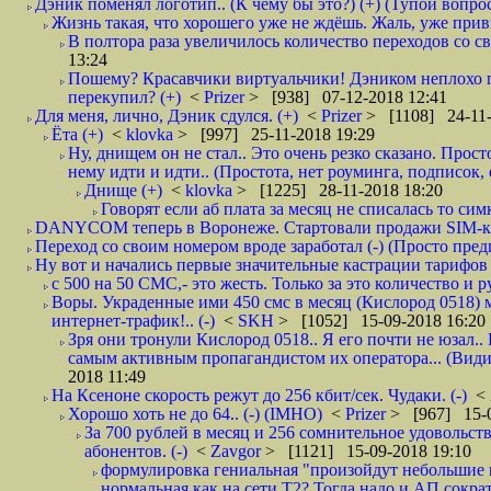
Дэник поменял логотип.. (К чему бы это?) (+) (Тупой вопро
Жизнь такая, что хорошего уже не ждёшь. Жаль, уже привы
В полтора раза увеличилось количество переходов со
13:24
Пошему? Красавчики виртуальчики! Дэником неплохо п
перекупил? (+)
<
Prizer
> [938] 07-12-2018 12:41
Для меня, лично, Дэник сдулся. (+)
<
Prizer
> [1108] 24-11-
Ёта (+)
<
klovka
> [997] 25-11-2018 19:29
Ну, днищем он не стал.. Это очень резко сказано. Прос
нему идти и идти.. (Простота, нет роуминга, подписок
Днище (+)
<
klovka
> [1225] 28-11-2018 18:20
Говорят если аб плата за месяц не списалась то симк
DANYCOM теперь в Воронеже. Стартовали продажи SIM-карт
Переход со своим номером вроде заработал (-) (Просто пре
Ну вот и начались первые значительные кастрации тарифов 
с 500 на 50 СМС,- это жесть. Только за это количество и ру
Воры. Украденные ими 450 смс в месяц (Кислород 0518) 
интернет-трафик!.. (-)
<
SKH
> [1052] 15-09-2018 16:20
Зря они тронули Кислород 0518.. Я его почти не юзал.. 
самым активным пропагандистом их оператора... (Видим
2018 11:49
На Ксеноне скорость режут до 256 кбит/сек. Чудаки. (-)
<
Хорошо хоть не до 64.. (-) (IMHO)
<
Prizer
> [967] 15-0
За 700 рублей в месяц и 256 сомнительное удовольст
абонентов. (-)
<
Zavgor
> [1121] 15-09-2018 19:10
формулировка гениальная "произойдут небольшие из
нормальная как на сети Т2? Тогда надо и АП сократ