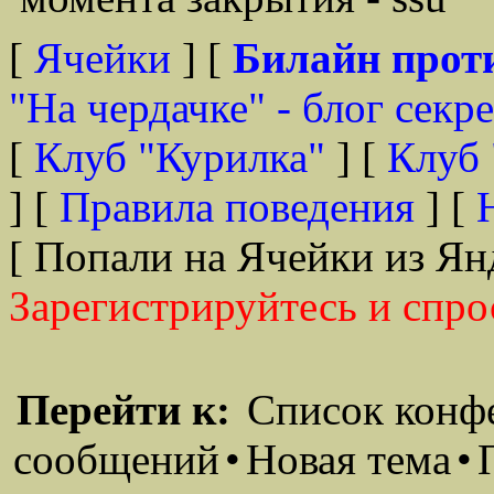
[
Ячейки
] [
Билайн прот
"На чердачке" - блог секр
[
Клуб "Курилка"
] [
Клуб 
] [
Правила поведения
] [
[ Попали на Ячейки из Ян
Зарегистрируйтесь и спро
Перейти к:
Список конф
сообщений
•
Новая тема
•