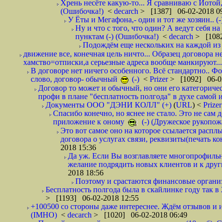
Хрень несёте какую-то... Я сравниваю с Йотой
(Ошибочка!)
<
decarch
> [1387] 06-02-2018 0
У Ёты и Мегафона,- один и тот же хозяин.. (-
Ну и что с того, что один? А ведут себя 
пунктам (-) (Ошибочка!)
<
decarch
> [1082
Подождём еще нескольких на каждой из 
движение все, конечная цель ничто... Образец договора н
хамство=отписки,а серьезные адреса вообще манкируют...
В договоре нет ничего особенного. Всё стандартно.. Фот
слово, договор- обычный
(-)
<
Prizer
> [1092] 06-0
Договор то может и обычный, но они его категоричес
профи в плане "бесплатность полгода" в духе самой 
Документы ООО "ДЭНИ КОЛЛ" (+)
(
URL
) <
Prize
Спасибо конечно, но яснее не стало. Это не сам
приложение к оному
(-) (Дружеское рукопож
Это вот самое оно на которое ссылается распл
договора о услугах связи, реквизиты(печать ко
2018 15:36
Да уж. Если Вы возглавляете многопрофиль
желание подрядить новых клиентов и к други
2018 18:56
Поэтому и срастаются финансовые организа
Бесплатность полгода была в скайлинке году так в
> [1193] 06-02-2018 12:55
+100500 со стороны даже интереснее. Ждём отзывов и и
(IMHO)
<
decarch
> [1020] 06-02-2018 06:49