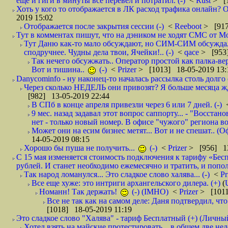
ещё и гиги в минуты все перевёл и потратил. (-)
<
Rust
> [
Хоть у кого то отображается в ЛК расход трафика онлайн? О
2019 15:02
Отображается после закрытия сессии (-)
<
Reeboot
> [917
Тут в комментах пишут, что на дэником не ходят СМС от Мо
Тут Даню как-то мало обсуждают, но СИМ-СИМ обсуждали 
сподручнее. Чудны дела твои, Ячейки!.. (-)
<
qace
> [953]
Так нечего обсужжать.. Оператор простой как палка-верё
Вот и тишина..
(-)
<
Prizer
> [1013] 18-05-2019 13:
Danycominfo - ну наконец-то началась рассылка столь дол
Через сколько НЕДЕЛЬ они привозят? Я больше месяца жду,
[982] 13-05-2019 22:44
В СПб в конце апреля привезли через 6 или 7 дней. (-)
9 мес. назад задавал этот вопрос саппорту... - "Восст
нет - только новый номер. В офисе "чужого" региона во
Может они на есим бизнес метят... Вот и не спешат.. (О
14-05-2019 08:15
Хорошо бы пуша не получить...
(-)
<
Prizer
> [956] 13
С 15 мая изменяется стоимость подключения к тарифу «Бесп
рублей. И станет необходимо ежемесячно и тратить, и попол
Так народ ломанулся... Это сладкое слово халява... (-)
<
Pr
Все еще хуже: это интриги архангельского дилера. (+)
(
Номанн! Так держать!
(-) (IMHO)
<
Prizer
> [1011
Все не так как на самом деле: Даня подтвердил, чт
[1018] 18-05-2019 11:19
Это сладкое слово "Халява" - тариф Бесплатный (+) (Личны
Хотел взять на майские протестировать... в общем две не