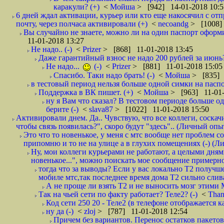
каракули? (+)
<
Мойша
> [942] 14-01-2018 10:5
6 дней ждал активации, курьер или кто еще накосячил с от
почту, через полчаса активировали (+)
<
necoandg
> [1008]
Вы случайно не знаете, можно ли на один паспорт оформи
11-01-2018 13:27
Не надо.. (-)
<
Prizer
> [868] 11-01-2018 13:45
Даже гарантийный взнос не надо 200 рублей за июнь?
Не надо...
(-)
<
Prizer
> [881] 11-01-2018 15:05
Спасибо. Таки надо брать! (-)
<
Мойша
> [835] 
в тестовый период нельзя больше одной симки на паспор
Поддержка в ВК пишет. (+)
<
Мойша
> [963] 11-01-
ну я Вам что сказал? В тестовом периоде больше одн
берите (-)
<
slava87
> [1022] 11-01-2018 15:50
Активировали днем. Да.. Чувствую, что все коллеги, соска
чтобы связь появилась?", скоро будут "здесь".. (Личный опыт
Это что то новенькое, у меня с мтс вообще нет проблем с
припомню и то не на улице а в глухих помещениях (-) (
Ну, мои коллеги курьерами не работают, а целыми днями
новенькое...", можно поискать мое сообщение примерно 
тогда что за выводы? Если у вас локально Т2 получше
мобиле мтс,так последнее время дома Т2 сильно слива
А не проще ли взять Т2 и не выносить мозг этими
Так на чьей сети по факту работает? Теле2? (-)
<
Tha
Код сети 250 20 - Теле2 (в телефоне отображается
ну да (-)
<
zloj
> [787] 11-01-2018 12:54
Причем без вариантов. Перенос остатков пакетов