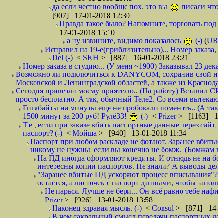
да если честно вообще пох. это вы
писали что
[907] 17-01-2018 12:30
Правда такое было? Напомните, торговать под
17-01-2018 15:10
а ну извините, видимо показалось
(-)
(
UR
Исправил на 19-е(приблизительно)... Номер заказа, 
Del (-)
<
SKH
> [887] 16-01-2018 23:21
Номер заказа в студию... (У меня ~1900) Заказывал 23 дека
Возможно ли подключиться к DANYCOM, сохранив свой номе
Московской и Ленинградской областей, а также из Краснода
Сегодня привезли моему приятелю.. (На работу) Вставил СИ
просто бесплатно. А так, обычный Теле2. Со всеми вытек
Гигабайты на минуты еще не пробовали поменять.. (А та
1500 минут за 200 руб! РулёЗЗ!
(-)
<
Prizer
> [1163] 1
Т.е., если при заказе вбить паспортные данные через сай
паспорт? (-)
<
Мойша
> [940] 13-01-2018 11:34
Паспорт при любом раскладе не фотают. Заранее вбит
никому не нужны, если вы конечно не бомж.. (Бомжам в
На ПД иногда оформляют кредиты. И отнюдь не на б
интересны копии паспортов. Не знали? А выводы дела
"Заранее вбитые ПД ускоряют процесс вписывания"?
остается, а листочек с паспорт данными, чтобы заполн
Не парься. Лучше не бери... Он всё равно тебе нафи
Prizer
> [926] 13-01-2018 13:58
Наконец здравая мысль. (-)
<
Consul
> [871] 14-
В чем сакральный смысл передачи паспортных да