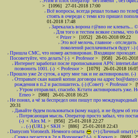
Этим и плох оператор "без имени", без офиса
> [1096] 27-01-2018 17:00
Всё вопросы, всегда решал только по телеф
стоять в очереди с теми кто пришел попол
01-2018 17:48
Зарекалась ворона г@вно не клевать... ©
Для того и тестим всякие схемы, что б
<
Prizer
> [1052] 28-01-2018 09:22
Это всё мелочь, главное - отследит
поколений расплачиваться будут :-) (
Пришла СМС, что номер активирован. Входящие проходят. И
Посоветуйте, что делать? (-)
<
Professor
> [958] 26-01-2018
Интернет заработал после прописывания APN: internet.da
позвонить 1001. (-)
<
Professor
> [1079] 26-01-2018 16:0
Прошло уже 2е суток, а крту мне так и не активировали. (-)
Отправьте скан вашей копии договора на адрес bo@danyc
рождения в п.2 и распишитесь. (-) (Совет)
<
Professor
> [
Утром отправлял, спасибо. Кстати активировать уже. Но 
Erneo
> [988] 26-01-2018 16:25
Не понял, а чё за беспредел они пишут про международный 
20:31
Давайте будем пользоваться (кому надо), и не будем об этом
Потрясающая мысль. Оператор просто забыл, что постави
(-)
<
Alex M.
> [956] 25-01-2018 22:27
. (-)
(
URL
) <
SKH
> [886] 25-01-2018 22:43
Danycom Voronezh. Немного опыта
(+) (Личный опыт) (+
Симка регается в 2g в Воронеже? (-)
<
Крекер
> [869] 25