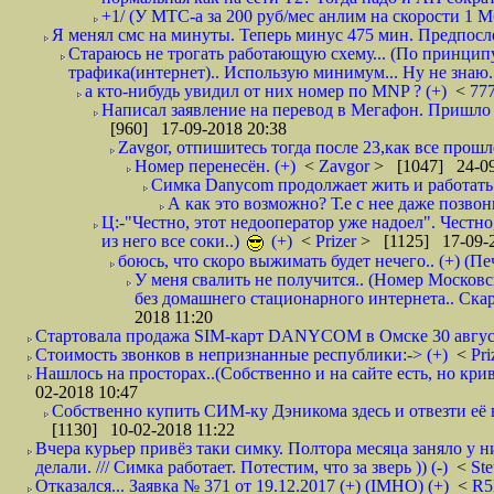
+1/ (У МТС-а за 200 руб/мес анлим на скорости 1 Мб
Я менял смс на минуты. Теперь минус 475 мин. Предпослед
Стараюсь не трогать работающую схему... (По принципу
трафика(интернет).. Использую минимум... Ну не знаю..
а кто-нибудь увидил от них номер по MNP ? (+)
<
77
Написал заявление на перевод в Мегафон. Пришло 
[960] 17-09-2018 20:38
Zavgor, отпишитесь тогда после 23,как все прошло
Номер перенесён. (+)
<
Zavgor
> [1047] 24-09
Симка Danycom продолжает жить и работать 
А как это возможно? Т.е с нее даже позвон
Ц:-"Честно, этот недооператор уже надоел". Честно
из него все соки..)
(+)
<
Prizer
> [1125] 17-09-2
боюсь, что скоро выжимать будет нечего.. (+) (Пе
У меня свалить не получится.. (Номер Московс
без домашнего стационарного интернета.. Ск
2018 11:20
Стартовала продажа SIM-карт DANYCOM в Омске 30 августа 
Стоимость звонков в непризнанные республики:-> (+)
<
Pri
Нашлось на просторах..(Собственно и на сайте есть, но криво. А наро
02-2018 10:47
Собственно купить СИМ-ку Дэникома здесь и отвезти её в
[1130] 10-02-2018 11:22
Вчера курьер привёз таки симку. Полтора месяца заняло у н
делали. /// Симка работает. Потестим, что за зверь )) (-)
<
St
Отказался... Заявка № 371 от 19.12.2017 (+) (IMHO) (+)
<
R