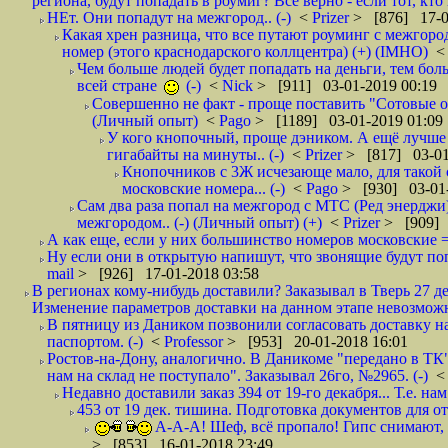
региона, будут попадать в роумиг? Все верно - если тот, кто вам звони 
НЕт. Они попадут на межгород.. (-)
<
Prizer
> [876] 17-0
Какая хрен разница, что все путают роуминг с межгор
номер (этого краснодарского коллцентра) (+) (IMHO)
Чем больше людей будет попадать на деньги, тем бо
всей стране
(-)
<
Nick
> [911] 03-01-2019 00:19
Совершенно не факт - проще поставить "Сотовые опе
(Личный опыт)
<
Pago
> [1189] 03-01-2019 01:09
У кого кнопочный, проще дэником. А ещё лучше 
гигабайты на минуты.. (-)
<
Prizer
> [817] 03-01
Кнопочников с 3Ж исчезающе мало, для такой 
московские номера... (-)
<
Pago
> [930] 03-01-
Сам два раза попал на межгород с МТС (Ред энерджи) 
межгородом.. (-) (Личный опыт) (+)
<
Prizer
> [909] 
А как еще, если у них большинство номеров московские =
Ну если они в открытую напишут, что звонящие будут поп
mail
> [926] 17-01-2018 03:58
В регионах кому-нибудь доставили? Заказывал в Тверь 27 де
Изменение параметров доставки на данном этапе невозможн
В пятницу из Даником позвонили согласовать доставку н
паспортом. (-)
<
Professor
> [953] 20-01-2018 16:01
Ростов-на-Дону, аналогично. В Даникоме "передано в ТК"
нам на склад не поступало". Заказывал 26го, №2965. (-)
Недавно доставили заказ 394 от 19-го декабря... Т.е. нам
453 от 19 дек. тишина. Подготовка документов для от
А-А-А! Шеф, всё пропало! Гипс снимают, к
> [853] 16-01-2018 23:49