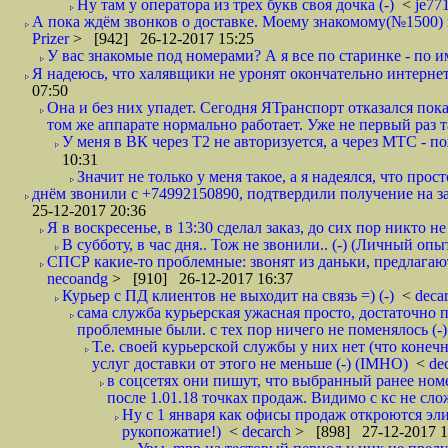
Ну там у оператора из трех букв своя дочка (-)
<
je77
А пока ждём звонков о доставке. Моему знакомому(№1500) поз
Prizer
> [942] 26-12-2017 15:25
У вас знакомые под номерами? А я все по старинке - по 
Я надеюсь, что халявщики не уронят окончательно интернет 
07:50
Она и без них упадет. Сегодня ЯТранспорт отказался пока
том же аппарате нормально работает. Уже не первый раз т
У меня в ВК через Т2 не авторизуется, а через МТС - 
10:31
Значит не только у меня такое, а я надеялся, что просто
днём звонили с +74992150890, подтвердили получение на зав
25-12-2017 20:36
Я в воскресенье, в 13:30 сделал заказ, до сих пор никто н
В субботу, в час дня.. Тож не звонили.. (-) (Личный опы
СПСР какие-то проблемные: звонят из даньки, предлагают 
necoandg
> [910] 26-12-2017 16:37
Курьер с ПД клиентов не выходит на связь =) (-)
<
deca
сама служба курьерская ужасная просто, достаточно п
проблемные были. с тех пор ничего не поменялось (-)
Т.е. своей курьерской службы у них нет (что коне
услуг доставки от этого не меньше (-) (IMHO)
<
de
в соцсетях они пишут, что выбранный ранее ном
после 1.01.18 точках продаж. Видимо с кс не сло
Ну с 1 января как офисы продаж откроются эли
рукопожатие!)
<
decarch
> [898] 27-12-2017 1