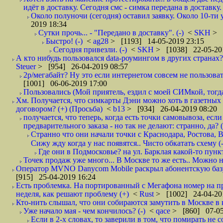
идёт в доставку. Сегодня смс - симка передана в доставку.
Около полуночи (сегодня) оставил заявку. Около 10-ти у
2019 18:34
Сутки прочь... - "Передано в доставку". (-)
<
SKH
> 
Быстро! (-)
<
ag28
> [1193] 14-05-2019 23:15
Сегодня привезли. (-)
<
SKH
> [1038] 22-05-20
А кто нибудь пользовался data-роумингом в других странах?
Steuer
> [954] 26-04-2019 08:57
2р/мегабайт? Ну это если интернетом совсем не пользовать
[1001] 06-06-2019 17:00
Пользовались (Мой приятель, ездил с моей СИМкой, тогд
Хм. Получается, что симкарты Дэни можно хоть в газетных к
договором? (+) (Просьба)
<
b13
> [934] 26-04-2019 08:20
получается, что теперь, когда есть точки самовывоза, есл
предварительного заказа - но так не делают: странно, да? (
Странно что они начали точки с Краснодара, Ростова,
Сижу жду когда у нас появятся.. Чисто обкатать схему (-
Где они в Подмосковье? на ул. Барклая какой-то пункт
Точек продаж уже много... В Москве то же есть.. Можно на
Оператор MVNO Danycom Mobile раскрыл абонентскую базу.
[915] 25-04-2019 16:24
Есть проблемка. На портированный с Мегафона номер на при
неделя, как решают проблему (+)
<
Rust
> [1002] 24-04-20
Кто-нить слышал, что они собираются замутить в Москве в к
Уже начало мая - чем кончилось? (-)
<
qace
> [860] 07-05
Если в 2-х словах, то заверили в том, что помирать не с