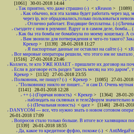
[1061] 30-01-2018 14:44
Так приятно, что даже страшно (-)
<
xReason
> [1089] 
Как обычно, вся эта халява будет работать через зад
через ip, все обрадовались,только пользоваться нево
Отлично работает. Входящие бесплатны. (-) (Личн
съездите с ним в роуминг. Вдруг и в самом деле, бомба... (
Как бы эта бомба не бомабнула по моему кошельку. А си
Вам звонили для потверждения и чего-то такого? Зака
Крекер
> [1139] 28-01-2018 11:27
Я паспортные данные не оставлял на сайте (-)
<
xR
Все мировые операторы решили, что этого им не хватало 
[1516] 27-01-2018 23:46
Коллеги, те кто УЖЕ ЮЗАЕТ - пришлите их договор на почту
Если в договоре есть раздел "шесть месяц на это даром", т
Крекер
> [1132] 27-01-2018 23:55
Полковник, не пишут? (-)
<
Крекер
> [1085] 27-01-2018
"Полковнику никто не пишет..." и сам D. Очень мутная
[1141] 28-01-2018 12:28
++ (-) (Горячая новость)
<
Крекер
> [1364] 28-01-20
наблюдать на склянках и теле2форум значительно в
(-) (Печальная новость)
<
qace
> [1146] 28-01-2018
DANYCOM — все, что нужно знать о новом сотовом опера
26-01-2018 17:09
Вопросов стало только больше. В итоге все халявщики по
[1339] 26-01-2018 18:55
Да, какое то кредитное фуфло, похоже (-)
<
AntiMegaF