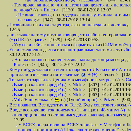
Там вроде написано, что платеж надо делать, для использ
периода? (-)
<
Erneo
> [1130] 08-01-2018 13:07
Не видел такого, но поддержка лишь уточнила, что им 
necoandg
> [947] 08-01-2018 13:14
Позвонили из их калл-центра, сказали передали в доставку. И
12:25
по ссылке на тему внутри говорят, что набор тестеров зак
(+)
(
URL
) <
qace
> [1029] 08-01-2018 09:58
Угу если сейчас попытаться оформить заказ СИМ в моём р
Если ежедневно дается интернет равными частями - чуть боле
30-12-2017 21:52
Это вы попали на конец месяца, когда до конца месяца дае
Professor
> [945] 30-12-2017 22:17
Кому нибудь удалось изменить пароль от ЛК на свой? А то 
прислали изначально пятизначный
+ (+)
<
feoser
> [102
Только что зарегился Деником в мегафоне в метро... (-)
<
С
В метро какого города? (-)
<
Nick
> [803] 01-01-2019 16
В метро какого города? (-)
<
Nick
> [797] 01-01-2019 16
В метро какого города? (-)
<
Nick
> [963] 01-01-2019 16
VoLTE не мелькал?
(-) (Тупой вопрос)
<
Prizer
> [900]
Все нравится. Все идентично Теле2. Буду советовать всем. (-
Вроде все хорошо, ток почему то 1 гиг щас и 48 минут (-)
<
пропорционально оставшимся дням календарного месяца в
13:09
У ВСЕХ операторов на ВСЕХ тарифах. У Мегафон и Би 
вопрос в принципе (-) (Пока еще трезвое мнение!)
<
de