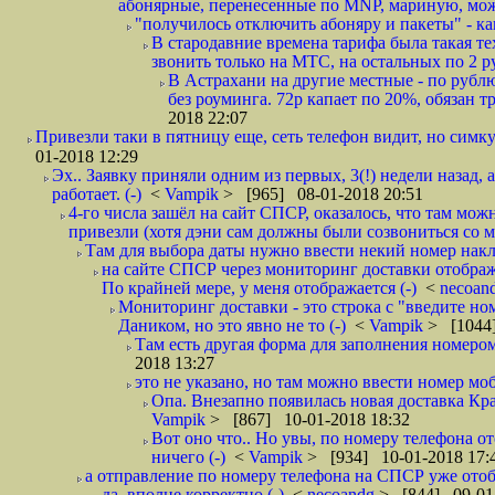
абонярные, перенесенные по MNP, мариную, може
"получилось отключить абоняру и пакеты" - как
В стародавние времена тарифа была такая те
звонить только на МТС, на остальных по 2 руб
В Астрахани на другие местные - по рубл
без роуминга. 72р капает по 20%, обязан т
2018 22:07
Привезли таки в пятницу еще, сеть телефон видит, но симку
01-2018 12:29
Эх.. Заявку приняли одним из первых, 3(!) недели назад, 
работает. (-)
<
Vampik
> [965] 08-01-2018 20:51
4-го числа зашёл на сайт СПСР, оказалось, что там мож
привезли (хотя дэни сам должны были созвониться со мн
Там для выбора даты нужно ввести некий номер накла
на сайте СПСР через мониторинг доставки отображ
По крайней мере, у меня отображается (-)
<
necoan
Мониторинг доставки - это строка с "введите но
Даником, но это явно не то (-)
<
Vampik
> [1044]
Там есть другая форма для заполнения номером 
2018 13:27
это не указано, но там можно ввести номер моб
Опа. Внезапно появилась новая доставка Кра
Vampik
> [867] 10-01-2018 18:32
Вот оно что.. Но увы, по номеру телефона о
ничего (-)
<
Vampik
> [934] 10-01-2018 17:
а отправление по номеру телефона на СПСР уже отоб
да, вполне корректно (-)
<
necoandg
> [844] 09-01