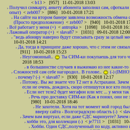
<
b13
> [957] 11-01-2018 13:03
Получил симкарту, анкету абонента заполнял сам, сфоткали 
опыт)
<
zeb007
> [886] 10-01-2018 17:21
На сайте на втором банере заявлена возможность обмена 
(Просто предположение)
<
zeb007
> [940] 10-01-2018 1
Всё работает у меня (+)
<
antropka
> [1098] 10-01-2018 16:
Лажовый оператор (+)
<
slava87
> [1031] 09-01-2018 12:00
"ведь абоняру наверно будут списывать сразу за целый мес
10-01-2018 14:21
Да, тогда в принципе даже хорошо, что с этим не связал
[911] 10-01-2018 15:23
Неугомонный..
Ты СИМ-ки покупаешь для того ч
2018 18:53
в большинстве случаев я выжимаю из нее какие-то со
Сложностей сам себе нагородил.. В голове..
(-) (IMHO
почему? (-)
<
slava87
> [930] 10-01-2018 12:17
Потому.. Вы же знаете что Т2 нет в Астрахани. Зачем
если не очень, дождись, скоро отпишутся все кто полу
Если нет теле2 будет мегафон или мтс ... у меня так 
Речь про доставку СИМ-ки (Как я понял, они не з
[980] 10-01-2018 18:46
Не захотели. Хотя на тот момент мой город бы
вверху сайта - Волгоградскую область (-)
<
sla
Зачем вам виртуал, если даже СДС маринуете? Зачем 
хобби это, для коллекции (-)
<
je7711
> [1031] 10-
Хобби. Один СДС,полученный по коду, активно и