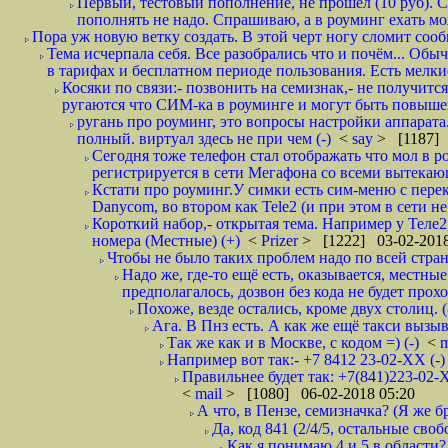
Первый, тестовый пополнение, не прошел (10 руб). Сд
пополнять не надо. Спрашиваю, а в роуминг ехать мо
Пора уж новую ветку создать. В этой черт ногу сломит сооб
Тема исчерпала себя. Все разобрались что и почём... О
в тарифах и бесплатном периоде пользования. Есть мелкие
Косяки по связи:- позвонить на семизнак,- не получится
ругаются что СИМ-ка в роуминге и могут быть повышен
ругань про роуминг, это вопросы настройки аппарата
полный. виртуал здесь не при чем (-)
<
say
> [1187] 
Сегодня тоже телефон стал отображать что мол в р
регистрируется в сети Мегафона со всеми вытекаю
Кстати про роуминг.У симки есть сим-меню с пере
Danycom, во втором как Tele2 (и при этом в сети не 
Короткий набор,- открытая тема. Например у Теле2
номера (Местные) (+)
<
Prizer
> [1222] 03-02-2018
Чтобы не было таких проблем надо по всей стране
Надо же, где-то ещё есть, оказывается, местны
предполагалось, дозвон без кода не будет проход
Похоже, везде остались, кроме двух столиц. 
Ага. В Пнз есть. А как же ещё такси вызыв
Так же как и в Москве, с кодом =) (-)
<
m
Например вот так:- +7 8412 23-02-ХХ (-
Правильнее будет так: +7(841)223-02-Х
<
mail
> [1080] 06-02-2018 05:20
А что, в Пензе, семизначка? (Я же бр
Да, код 841 (2/4/5, остальные сво
Как я понимаю 4 и 5 в области?