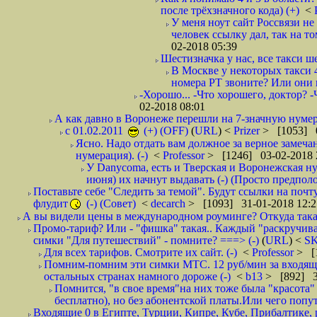
после трёхзначного кода) (+)
<
У меня ноут сайт Россвязи не
человек ссылку дал, так на то
02-2018 05:39
Шестизначка у нас, все такси ш
В Москве у некоторых такси 
номера РТ звоните? Или они в
-Хорошо... -Что хорошего, доктор? -
02-2018 08:01
А как давно в Воронеже перешли на 7-значную нумер
с 01.02.2011
(+) (OFF)
(
URL
) <
Prizer
> [1053] 0
Ясно. Надо отдать вам должное за верное замечан
нумерация). (-)
<
Professor
> [1246] 03-02-2018 
У Danycoma, есть и Тверская и Воронежская ну
июня) их начнут выдавать (-) (Просто предпол
Поставьте себе "Следить за темой". Будут ссылки на почт
флудит
(-) (Совет)
<
decarch
> [1093] 31-01-2018 12:2
А вы видели цены в международном роуминге? Откуда такая
Промо-тариф? Или - "фишка" такая.. Каждый "раскручивае
симки "Для путешествий" - помните? ===> (-)
(
URL
) <
S
Для всех тарифов. Смотрите их сайт. (-)
<
Professor
> [
Помним-помним эти симки МТС. 12 руб/мин за входящие и
остальных странах намного дороже (-)
<
b13
> [892] 3
Помнится, "в свое время"на них тоже была "красота
бесплатно), но без абонентской платы.Или чего попут
Входящие 0 в Египте, Турции, Кипре, Кубе, Прибалтике, р