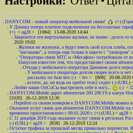
Настройки:
Ответ
•
Цита
DANYCOM – новый оператор мобильной связи!
(+) (Горя
У Дэника теперь платное подключение на бесплатные тариф
(+)
<
ag28
> [1084] 13-08-2020 14:44
Закроются эти виртуальные жулики, не иначе - долги-то не
2020 19:02
Жулики не жулиуки, а будут иметь свой кусок хлеба, 
"вагонами", а теперь еще только в пакете с "танкером" и
"Операторы связи МТС и «Мегафон» потребовали от вир
Danycom известен тем, что предоставляет своим абонент
Откуда у мобильного оператора Даником долги перед
У мобильного оператора долгов скорее всего и нет
рассылку по базе мтс (-)
<
lev
> [808] 20-08-2020 
кстати, да. он ведь на хребте теле2 сидит (-)
(
URL
)
Любят наши ОпСоСы выстрелить себе в ногу...
(-)
<
DANYCOM.Mobile дарит абонентам 200 200 Гб в канун Нового
[1020] 26-12-2019 12:30
Перейти со своим номером к DANYCOM.Mobile можно в 5
Оказание услуг связи для абонентов DANYCOM.Mobile на 
временно приостановлено с 09.01.2020 г. (+)
(
URL
) <
ag28
>
С 31 декабря 2019 года оказание услуг связи в регионах Рос
(-)
(
URL
) <
ag28
> [858] 26-12-2019 12:24
Остатки трафика за прошлый месяц прикольно перенесли. Ф