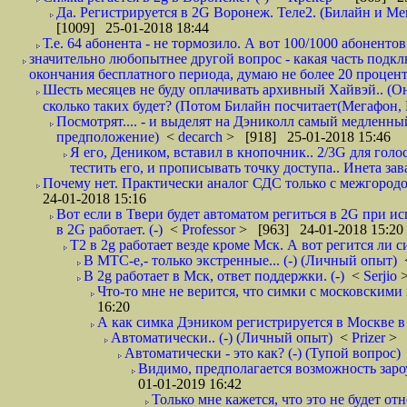
Да. Регистрируется в 2G Воронеж. Теле2. (Билайн и Мег
[1009] 25-01-2018 18:44
Т.е. 64 абонента - не тормозило. А вот 100/1000 абонентов
значительно любопытнее другой вопрос - какая часть подк
окончания бесплатного периода, думаю не более 20 проценто
Шесть месяцев не буду оплачивать архивный Хайвэй.. (Он 
сколько таких будет? (Потом Билайн посчитает(Мегафон, 
Посмотрят.... - и выделят на Дэниколл самый медленный
предположение)
<
decarch
> [918] 25-01-2018 15:46
Я его, Деником, вставил в кнопочник.. 2/3G для голо
тестить его, и прописывать точку доступа.. Инета зава
Почему нет. Практически аналог СДС только с межгородом.
24-01-2018 15:16
Вот если в Твери будет автоматом региться в 2G при ис
в 2G работает. (-)
<
Professor
> [963] 24-01-2018 15:20
T2 в 2g работает везде кроме Мск. А вот регится ли с
В МТС-е,- только экстренные... (-) (Личный опыт)
В 2g работает в Мск, ответ поддержки. (-)
<
Serjio
Что-то мне не верится, что симки с московскими 
16:20
А как симка Дэником регистрируется в Москве в 
Автоматически.. (-) (Личный опыт)
<
Prizer
> 
Автоматически - это как? (-) (Тупой вопрос)
Видимо, предполагается возможность зароу
01-01-2019 16:42
Только мне кажется, что это не будет о