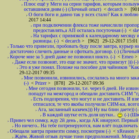
Плюс ещё у Меги на серии тарифов, которым пользую
оставшимся дням (-) (Личный опыт)
<
decarch
> [901
О боги боги и давно так у всех стало? Как я люблю 
2017 14:44
при подключении флекса тоже начислили пропорц
предоставлять,а АП осталась посуточная (-)
<
sl
На тарифах с привязкой к календарному месяцу 
разницы. (-)
<
decarch
> [962] 29-12-2017 15:01
Только что привезли, пробовать буду после завтра, курьер н
достаточно сличить данные и сфоткать договор. (-) (Личный 
Короче мне за 5 дней даже не позвонил никто. (-)
<
Erneo
>
Даже если позвонят, это еще не значит, что привезут ))) (-)
Это я уже понял. Похоже на пособие для чайников "Как о
29-12-2017 09:35
Мне позвонили, извинились, сослались на много заказ
(-)
<
Prizer
> [878] 29-12-2017 09:36
Мне сегодня позвонили, т.е. через 6 дней. Не изв
попадут на межгород и обещали доставить СИМ "где
Есть подозрения, что могут и не доставить. И взят
отписался, те что якобы получили СИМ-ки, всего 
Ага, засланный казачек))) Ну вы блин даете)) (-
В каждой шутке есть доля шутки..
(-) (Ш
Привез чел симку, жду 2й день , когда АК ивируют. Первый р
Но ничего.. На тебе потренеруются, нам влёт подключать б
Обещали завтра привезти симку, посмотрим (-)
<
xReason
>
Ждём. Живой отзыв лучше тонн предположений. Морду ли