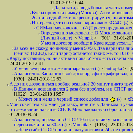
01-01-2019 16:44
Да, кстати, а ведь большая часть номер
Вчера привезли симку (Москва). Активировалось п
2G ни в одной сети не регистрируется, ни автом
Интересно, что на симке нарисовано 3G/4G. (-)
СИМ-ки московские... (-) (Просто предположе
Определенно московские. В Москве звонок н
(Личный опыт)
<
Vampik
> [901] 31-01-201
У меня договор вообще в Краснодар уехал...
За всех не скажу, но лично у меня 50/50. Два варианта л
(сейчас TELE2). Если тариф останется таких же, то 10Гб. 
Карту доставили, но не активна пока. У кого есть советы к
24-01-2018 12:41
У меня вечером того же дня заработала (-)
<
antropka
> [9
Аналогично. Заполнил свой договор, сфотографировал, 
[930] 24-01-2018 12:53
А до них дозвониться вообще реально? 20 минут никто трубк
В Даником дозванивался 2 раза без проблем, и в СПСР дозв
[1022] 23-01-2018 16:57
Может они меня в черный список добавили
(-)
<
xR
Мой совет тем кто ждет доставку, звоните в Даником и узн
отслеживание на сайте СПСР. Мою накладную сбросили в п
01-2018 09:24
Аналогично, передали в СПСР 10-го, доставку назначили н
переназначили на 30-е. (-)
<
Vampik
> [1038] 23-01-2018
Через сайт СПСР поставил дату доставки 24 - не привезл