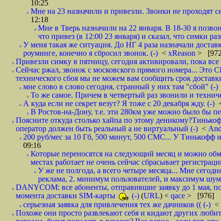
10:25
Мне на 23 назначили и привезли. Звонки не проходят 
12:18
Мне в Тверь назначили на 22 января. В 18-30 я позво
что привез (в 12:00 23 января) и сказал, что симки раз
У меня такая же ситуация. До НГ 4 раза назначали доставк
роуминге, конечно я сбросил звонок. (-)
<
xReason
> [972
Привезли симку в пятницу, сегодня активировали, пока все 
Сейчас ржал, звонок с московского прямого номера... Это С
технического сбоя мы не можем вам сообщить срок доставки
мне слово в слово сегодня, странный у них там "сбой" (-)
То же самое. Причем в четвертый раз звонили и техниче
А куда если не секрет везут? Я тоже с 20 декабря жду. (-)
В Ростов-на-Дону, т.е. эти 280км уже можно было бы пеш
Поясните откуда столько хайпа по этому деникому?Тинькоф
оператор должен быть реальный а не виртуальный (-)
<
And
200 руб/мес за 10 Гб, 500 минут, 500 СМС... У Тинькофф не
09:16
Которые переносятся на следующий месяц и можно обмен
местах работает не очень сейчас сбрасывает регистрацию
У же не полгода, а всего четыре месяца... Мне сегод
реклама, 2. минимум пользователей, и максимум шума.
DANYCOM: все абоненты, отправившие заявку до 1 мая, пол
момента доставки SIM-карты
(-)
(
URL
) <
qace
> [976] 1
серьезная заявка для привлечения тех же дачников (( (-)
<
Похоже они просто развлекают себя и кидают других любител