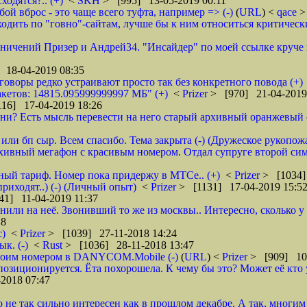
ходятся?.. (+)
<
SKH
> [995] 13-05-2019 00:11
ой вброс - это чаще всего туфта, например => (-)
(
URL
) <
qace
>
дить по "говно"-сайтам, лучше бы к ним относиться критически и
аничений Призер и Андрей34. "Инсайдер" по моей ссылке круче их
 18-04-2019 08:35
зговоры редко устраивают просто так без конкретного повода (+)
кетов: 14815.095999999997 МБ" (+)
<
Prizer
> [970] 21-04-2019
16] 17-04-2019 18:26
и? Есть мысль перевести на него старый архивный оранжевый от 
или бп сыр. Всем спасибо. Тема закрыта (-) (Дружеское рукопож
рхивный мегафон с красивым номером. Отдал супруге второй сим
бный тариф. Номер пока придержу в МТСе.. (+)
<
Prizer
> [1034]
риходят..) (-) (Личный опыт)
<
Prizer
> [1131] 17-04-2019 15:5
41] 11-04-2019 11:37
нили на неё. Звонивший то же из москвы.. Интересно, сколько 
18
с)
<
Prizer
> [1039] 27-11-2018 14:24
к. (-)
<
Rust
> [1036] 28-11-2018 13:47
 своим номером в DANYCOM.Mobile (-)
(
URL
) <
Prizer
> [909] 10-
зиционируется. Ёта похорошела. К чему бы это? Может её кто 
2018 07:47
о не так сильно интересен как в прошлом декабре. А так, многим