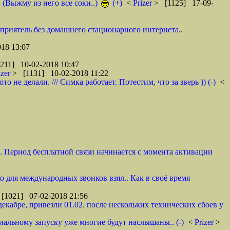
. (Выжму из него все соки..)
(+)
<
Prizer
> [1125] 17-09-
 приятель без домашнего стационарного интернета..
18 13:07
211] 10-02-2018 10:47
izer
> [1131] 10-02-2018 11:22
не делали. /// Симка работает. Потестим, что за зверь )) (-)
<
и. Период бесплатной связи начинается с момента активации
ко для международных звонков взял.. Как в своё время
[1021] 07-02-2018 21:56
декабре, привезли 01.02. после нескольких технических сбоев у
циальному запуску уже многие будут наслышаны.. (-)
<
Prizer
>