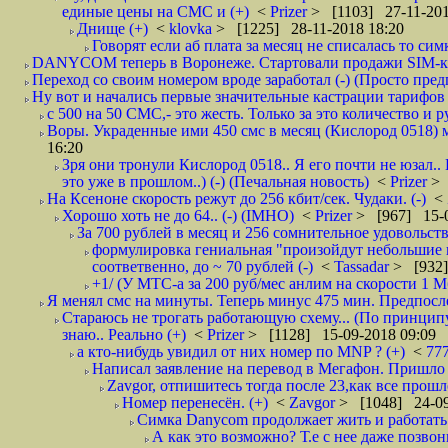
единые цены на СМС и (+)
<
Prizer
> [1103] 27-11-201
Днище (+)
<
klovka
> [1225] 28-11-2018 18:20
Говорят если аб плата за месяц не списалась то симк
DANYCOM теперь в Воронеже. Стартовали продажи SIM-карт
Переход со своим номером вроде заработал (-) (Просто пре
Ну вот и начались первые значительные кастрации тарифов 
с 500 на 50 СМС,- это жесть. Только за это количество и ру
Воры. Украденные ими 450 смс в месяц (Кислород 0518) м
16:20
Зря они тронули Кислород 0518.. Я его почти не юзал..
это уже в прошлом..) (-) (Печальная новость)
<
Prizer
> 
На Ксеноне скорость режут до 256 кбит/сек. Чудаки. (-)
<
Хорошо хоть не до 64.. (-) (IMHO)
<
Prizer
> [967] 15-0
За 700 рублей в месяц и 256 сомнительное удовольств
формулировка гениальная "произойдут небольшие из
соответвенно, до ~ 70 рублей (-)
<
Tassadar
> [932]
+1/ (У МТС-а за 200 руб/мес анлим на скорости 1 Мб
Я менял смс на минуты. Теперь минус 475 мин. Предпослед
Стараюсь не трогать работающую схему... (По принципу
знаю.. Реально (+)
<
Prizer
> [1128] 15-09-2018 09:09
а кто-нибудь увидил от них номер по MNP ? (+)
<
77
Написал заявление на перевод в Мегафон. Пришло 
Zavgor, отпишитесь тогда после 23,как все прошло
Номер перенесён. (+)
<
Zavgor
> [1048] 24-09
Симка Danycom продолжает жить и работать 
А как это возможно? Т.е с нее даже позвон