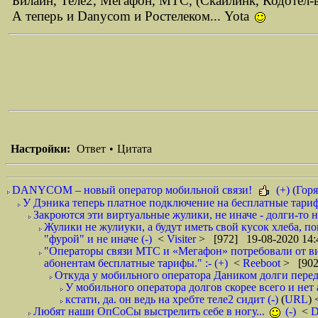
Билайн, Теле2, Мегафон, МТС, (Скайлинк, Кодотел
А теперь и Danycom и Ростелеком... Yota
Настройки:
Ответ
•
Цитата
DANYCOM – новый оператор мобильной связи!
(+) (Горя
У Дэника теперь платное подключение на бесплатные тарифы
Закроются эти виртуальные жулики, не иначе - долги-то не
Жулики не жулиуки, а будут иметь свой кусок хлеба, п
"фурой" и не иначе (-)
<
Visiter
> [972] 19-08-2020 14:
"Операторы связи МТС и «Мегафон» потребовали от вир
абонентам бесплатные тарифы." :- (+)
<
Reeboot
> [902
Откуда у мобильного оператора Даником долги перед
У мобильного оператора долгов скорее всего и нет 
кстати, да. он ведь на хребте теле2 сидит (-)
(
URL
)
Любят наши ОпСоСы выстрелить себе в ногу...
(-)
<