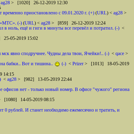
<
ag28
> [1020] 26-12-2019 12:30
5
ременно приостановлено с 09.01.2020 г. (+)
(
URL
) <
ag28
>
 «МТС». (-)
(
URL
) <
ag28
> [859] 26-12-2019 12:24
в ноль, ещё и гиги в минуты все перевёл и потратил. (-)
<
 25-05-2019 15:02
ск явно сподручнее. Чудны дела твои, Ячейки!.. (-)
<
qace
>
 на бабки.. Вот и тишина..
(-)
<
Prizer
> [1013] 18-05-2019
9 14:15
)
<
ag28
> [982] 13-05-2019 22:44
оне офисов нет - только новый номер. В офисе "чужого" региона
> [1080] 14-05-2019 08:15
т 0 рублей. И станет необходимо ежемесячно и тратить, и