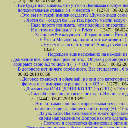
[1125] 06-02-2018 08:56
Все будут наслышаны, что у этого Дынякома обслуживан
положительные отзывы (-)
<
decarch
> [1278] 06-02-20
Это вы им такой имидж создаете? (Думаю люди сами оп
Хотел бы - создал бы... А так, просто мысли вслух 
Надо просто понимать, что подобные операторы 
И в этом их фишка. (+)
<
Prizer
> [1347] 06-02-2
Хрень несёте какую-то... Я сравниваю с Йотой
У Ёты и Мегафона,- один и тот же хозяин.. (-
Ну и что с того, что один? А ведут себя 
10:20
Подождём еще нескольких на каждой из 
движение все, конечная цель ничто... Образец договора 
собирают свою БД то цель п (+)
<
ОВ
> [1051] 06-02-20
В договоре нет ничего особенного. Всё стандартно.. Фо
06-02-2018 08:58
Договор то может и обычный, но они его категоричес
фирмы и ее имиджа на рынке (+)
<
ОВ
> [1275] 06-
Документы ООО "ДЭНИ КОЛЛ" (+)
(
URL
) <
Prize
Спасибо конечно, но яснее не стало. Это не сам
> [1444] 06-02-2018 13:59
Это вот самое оно на которое ссылается расплы
название тарифа, абонентский номер) (+)
<
Pri
Да уж. Если Вы возглавляете многопрофильн
своим направлениям.Вопрос как это сделать?
Поэтому и срастаются финансовые организа
Бесплатность полгода была в скайлинке году так в