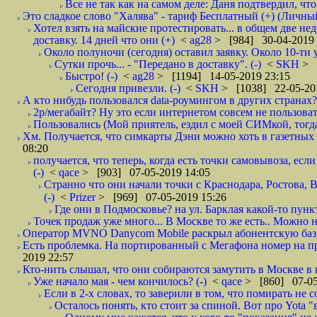
Все не так как на самом деле: Даня подтвердил, чт
Это сладкое слово "Халява" - тариф Бесплатный (+) (Личны
Хотел взять на майские протестировать... в общем две нед
доставку. 14 дней что они (+)
<
ag28
> [984] 30-04-2019 
Около полуночи (сегодня) оставил заявку. Около 10-ти у
Сутки прочь... - "Передано в доставку". (-)
<
SKH
> 
Быстро! (-)
<
ag28
> [1194] 14-05-2019 23:15
Сегодня привезли. (-)
<
SKH
> [1038] 22-05-20
А кто нибудь пользовался data-роумингом в других странах?
2р/мегабайт? Ну это если интернетом совсем не пользовать
Пользовались (Мой приятель, ездил с моей СИМкой, тогд
Хм. Получается, что симкарты Дэни можно хоть в газетных к
08:20
получается, что теперь, когда есть точки самовывоза, есл
(-)
<
qace
> [903] 07-05-2019 14:05
Странно что они начали точки с Краснодара, Ростова,
(-)
<
Prizer
> [969] 07-05-2019 15:26
Где они в Подмосковье? на ул. Барклая какой-то пункт
Точек продаж уже много... В Москве то же есть.. Можно на
Оператор MVNO Danycom Mobile раскрыл абонентскую базу.
Есть проблемка. На портированный с Мегафона номер на при
2019 22:57
Кто-нить слышал, что они собираются замутить в Москве в к
Уже начало мая - чем кончилось? (-)
<
qace
> [860] 07-05
Если в 2-х словах, то заверили в том, что помирать не с
Осталось понять, кто стоит за спиной. Вот про Yota "