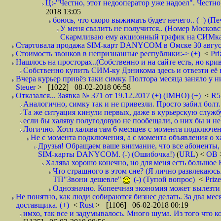
Ц:-"Честно, этот недооператор уже надоел". Честно
2018 13:05
боюсь, что скоро выжимать будет нечего.. (+) (Пе
У меня свалить не получится.. (Номер Московс
Скармливаю ему акционный трафик на СИМках
Стартовала продажа SIM-карт DANYCOM в Омске 30 августа 
Стоимость звонков в непризнанные республики:-> (+)
<
Pri
Нашлось на просторах..(Собственно и на сайте есть, но криво. А наро
Собственно купить СИМ-ку Дэникома здесь и отвезти её в
Вчера курьер привёз таки симку. Полтора месяца заняло у них
Steuer
> [1022] 08-02-2018 06:58
Отказался... Заявка № 371 от 19.12.2017 (+) (IMHO) (+)
<
R
Аналогично, симку так и не привезли. Просто забил болт. 
Та же ситуация кинули первых, даже в курьерскую службу
если бы халяву полугодовую не пообещали, о них бы и не
Логично. Хотя халява там 6 месяцев с момента подключени
Не с момента подключения, а с момента объявления о хал
Друзья! Обращаем ваше внимание, что все абоненты, 
SIM-карты DANYCOM. (-) (Ошибочка!)
(
URL
) <
ОВ
Халява хорошо конечно, но для меня есть большое 
Что страшного в этом сне? (Я лично развлекаюсь.
ТП"Звони дешевле"
(-) (Тупой вопрос)
<
Priz
Однозначно. Копеечная экономия может вылезти
Не понятно, как люди собираются бизнес делать. За два мес
доставщика. (+)
<
Rust
> [1106] 06-02-2018 00:19
имхо, так все и задумывалось. Много шума. Из того что к