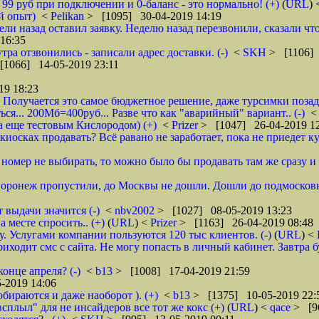
о 99 руб при подключении и 0-баланс - это нормально! (+)
(
URL
)
й опыт)
<
Pelikan
> [1095] 30-04-2019 14:19
ели назад оставил заявку. Неделю назад перезвонили, сказали что
16:35
тра отзвонились - записали адрес доставки. (-)
<
SKH
> [1106] 
[1066] 14-05-2019 23:11
19 18:23
 Получается это самое бюджетное решение, даже турсимки позади.
ся... 200Мб=400руб... Разве что как "аварийный" вариант.. (-)
а еще тестовым Кислородом) (+)
<
Prizer
> [1047] 26-04-2019 1
иосках продавать? Всё равано не заработает, пока не приедет ку
и номер не выбирать, то можно было бы продавать там же сразу и б
 Воронеж пропустили, до Москвы не дошли. Дошли до подмосковь
 выдачи значится (-)
<
nbv2002
> [1027] 08-05-2019 13:23
 месте спросить.. (+)
(
URL
) <
Prizer
> [1163] 26-04-2019 08:48
 Услугами компании пользуются 120 тыс клиентов. (-)
(
URL
) <
ходит смс с сайта. Не могу попасть в личный кабинет. Завтра б
онце апреля? (-)
<
b13
> [1008] 17-04-2019 21:59
-2019 14:06
обираются и даже наоборот ). (+)
<
b13
> [1375] 10-05-2019 22:
всплыл" для не инсайдеров все тот же кокс (+)
(
URL
) <
qace
> [9