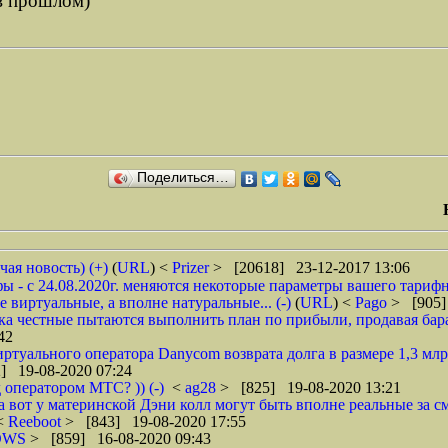
-в прошлом)
Поделиться…
чая новость) (+)
(
URL
) <
Prizer
> [20618] 23-12-2017 13:06
 - с 24.08.2020г. меняются некоторые параметры вашего тарифн
 виртуальные, а вполне натуральные... (-)
(
URL
) <
Pago
> [905]
ока честные пытаются выполнить план по прибыли, продавая барах
42
туального оператора Danycom возврата долга в размере 1,3 млрд
] 19-08-2020 07:24
 оператором МТС? )) (-)
<
ag28
> [825] 19-08-2020 13:21
а вот у материнской Дэни колл могут быть вполне реальные за смс
 <
Reeboot
> [843] 19-08-2020 17:55
DWS
> [859] 16-08-2020 09:43