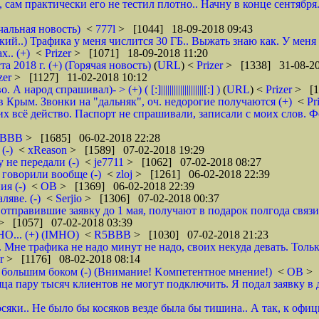
, сам практически его не тестил плотно.. Начну в конце сентября
чальная новость)
<
777l
> [1044] 18-09-2018 09:43
кий..) Трафика у меня числится 30 ГБ.. Выжать знаю как. У меня
.. (+)
<
Prizer
> [1071] 18-09-2018 11:20
2018 г. (+) (Горячая новость)
(
URL
) <
Prizer
> [1338] 31-08-20
zer
> [1127] 11-02-2018 10:12
д спрашивал)- > (+) ( [:]||||||||||||||||||||[:] )
(
URL
) <
Prizer
> [1
 Крым. Звонки на "дальняк", оч. недорогие получаются (+)
<
Pr
 всё действо. Паспорт не спрашивали, записали с моих слов. Фото 
5BBB
> [1685] 06-02-2018 22:28
(-)
<
xReason
> [1589] 07-02-2018 19:29
 не передали (-)
<
je7711
> [1062] 07-02-2018 08:27
 говорили вообще (-)
<
zloj
> [1261] 06-02-2018 22:39
я (-)
<
ОВ
> [1369] 06-02-2018 22:39
яве. (-)
<
Serjio
> [1306] 07-02-2018 00:37
отправившие заявку до 1 мая, получают в подарок полгода связ
> [1057] 07-02-2018 03:39
НО... (+) (IMHO)
<
R5BBB
> [1030] 07-02-2018 21:23
 Мне трафика не надо минут не надо, своих некуда девать. Толь
er
> [1176] 08-02-2018 08:14
 большим боком (-) (Внимание! Kомпетентное мнение!)
<
ОВ
> 
яца пару тысяч клиентов не могут подключить. Я подал заявку в 
осяки.. Не было бы косяков везде была бы тишина.. А так, к офи