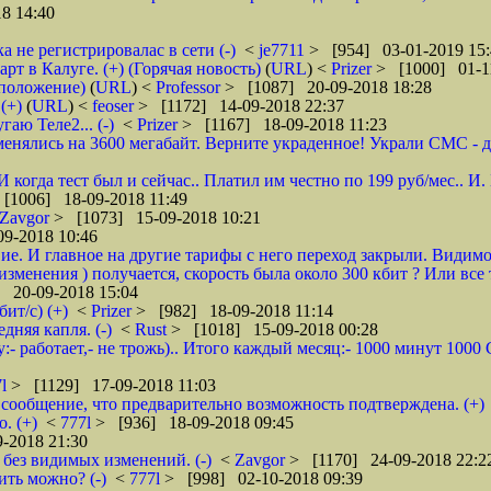
8 14:40
а не регистрировалас в сети (-)
<
je7711
> [954] 03-01-2019 15:
 в Калуге. (+) (Горячая новость)
(
URL
) <
Prizer
> [1000] 01-1
дположение)
(
URL
) <
Professor
> [1087] 20-09-2018 18:28
(+)
(
URL
) <
feoser
> [1172] 14-09-2018 22:37
гаю Теле2... (-)
<
Prizer
> [1167] 18-09-2018 11:23
енялись на 3600 мегабайт. Верните украденное! Украли СМС - доб
 И когда тест был и сейчас.. Платил им честно по 199 руб/мес..
[1006] 18-09-2018 11:49
Zavgor
> [1073] 15-09-2018 10:21
9-2018 10:46
ие. И главное на другие тарифы с него переход закрыли. Видимо
менения ) получается, скорость была около 300 кбит ? Или все 
 20-09-2018 15:04
ит/с) (+)
<
Prizer
> [982] 18-09-2018 11:14
няя капля. (-)
<
Rust
> [1018] 15-09-2018 00:28
:- работает,- не трожь).. Итого каждый месяц:- 1000 минут 100
7l
> [1129] 17-09-2018 11:03
сообщение, что предварительно возможность подтверждена. (+)
. (+)
<
777l
> [936] 18-09-2018 09:45
-2018 21:30
без видимых изменений. (-)
<
Zavgor
> [1170] 24-09-2018 22:2
ить можно? (-)
<
777l
> [998] 02-10-2018 09:39