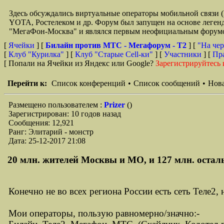
Здесь обсуждались виртуальные операторы мобильной свя
YOTA, Ростелеком и др. Форум был запущен на основе легенд
"МегаФон-Москва" и являлся первым неофициальным форумом 
[
Ячейки
] [
Билайн против МТС - Мегафорум - T2
]
[
"На чер
[
Клуб "Курилка"
] [
Клуб "Старые Сell-ки"
] [
Участники
] [
Пр
[ Попали на Ячейки из Яндекс или Google?
Зарегистрируйтесь 
Перейти к:
Список конференций
•
Список сообщений
•
Нова
Размещено пользователем :
Prizer
()
Зарегистрирован: 10 годов назад
Сообщения: 12,921
Ранг: Элитарий - монстр
Дата: 25-12-2017 21:08
20 млн. жителей Москвы и МО, и 127 млн. остальн
Конечно не во всех региона России есть сеть Теле2,
Мои операторы, пользую равномерно/значно:-