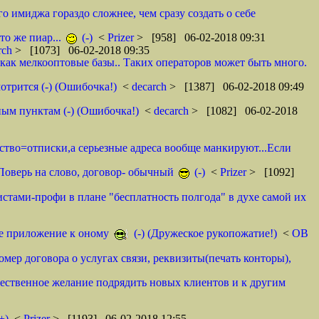
о имиджа гораздо сложнее, чем сразу создать о себе
то же пиар...
(-)
<
Prizer
> [958] 06-02-2018 09:31
rch
> [1073] 06-02-2018 09:35
как мелкооптовые базы.. Таких операторов может быть много.
отрится (-) (Ошибочка!)
<
decarch
> [1387] 06-02-2018 09:49
ным пунктам (-) (Ошибочка!)
<
decarch
> [1082] 06-02-2018
мство=отписки,а серьезные адреса вообще манкируют...Если
. Поверь на слово, договор- обычный
(-)
<
Prizer
> [1092]
истами-профи в плане "бесплатность полгода" в духе самой их
тое приложение к оному
(-) (Дружеское рукопожатие!)
<
ОВ
омер договора о услугах связи, реквизиты(печать конторы),
ественное желание подрядить новых клиентов и к другим
+)
<
Prizer
> [1193] 06-02-2018 12:55