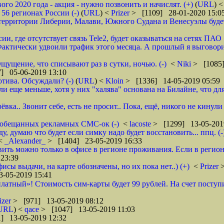
 2020 года - акция - нужно позвонить и начислят. (+)
(
URL
) 
6 регионах России (-)
(
URL
) <
Prizer
> [1109] 28-01-2020 15:0
рритории Либерии, Малави, Южного Судана и Венесуэлы будет в
ии, где отсутствует связь Tele2, будет оказываться на сетях ПАО
ктически удвоили трафик этого месяца. А прошлый я выговорил 
щущение, что списывают раз в сутки, ночью. (-)
<
Niki
> [1085]
] 05-06-2019 13:10
тива. Обсуждали? (-)
(
URL
) <
Kloin
> [1336] 14-05-2019 05:59
ще меньше, хотя у них "халява" основана на Билайне, что для м
вка.. Звонит себе, есть не просит.. Пока, ещё, никого не кинули
го обещанных рекламных СМС-ок (-)
<
lacoste
> [1299] 13-05-201
 думаю что будет если симку надо будет восстановить... ппц. (-
<
_Alexander_
> [1404] 23-05-2019 16:33
ановить можно только в офисе в регионе проживания. Если в реги
23:39
фисы выдачи, на карте обозначены, но их пока нет..) (+)
<
Prizer
-05-2019 15:41
латный»! Стоимость сим-карты будет 99 рублей. На счет поступи
izer
> [971] 13-05-2019 08:12
URL
) <
qace
> [1047] 13-05-2019 11:03
] 13-05-2019 12:32