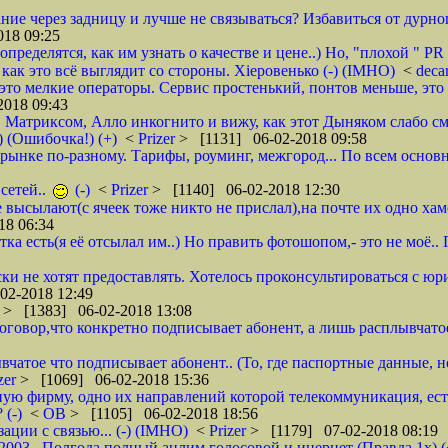
ие через задницу и лучше не связываться? Избавиться от дурног
18 09:25
ределятся, как им узнать о качестве и цене..) Но, "плохой " PR 
- как это всё выглядит со стороны. Хieровенько (-) (IMHO)
<
deca
это мелкие операторы. Сервис простенький, понтов меньше, это 
018 09:43
, Матриксом, Алло инкогнито и вижу, как этот Дыняком слабо см
) (Ошибочка!) (+)
<
Prizer
> [1131] 06-02-2018 09:58
на рынке по-разному. Тарифы, роуминг, межгород... По всем основ
сетей..
(-)
<
Prizer
> [1140] 06-02-2018 12:30
не высылают(с ячеек тоже никто не прислал),на почте их одно ха
18 06:34
тка есть(я её отсылал им..) Но править фотошопом,- это не моё.
ки не хотят предоставлять. Хотелось проконсультироваться с юр
02-2018 12:49
r
> [1383] 06-02-2018 13:08
 договор,что конкретно подписывает абонент, а лишь расплывча
вчатое что подписывает абонент.. (То, где паспортные данные, н
zer
> [1069] 06-02-2018 15:36
ую фирму, одно их направлений которой телекоммуникация, ест
 (-)
<
ОВ
> [1105] 06-02-2018 18:56
ции с связью... (-) (IMHO)
<
Prizer
> [1179] 07-02-2018 08:19
 2003.. Полгода полный анлим голосовой и инернет (Правда 1х) (