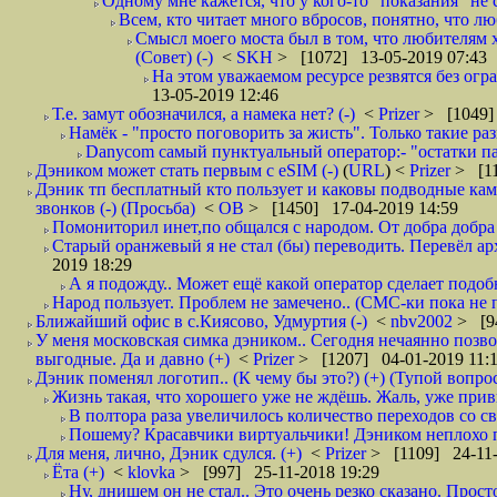
Одному мне кажется, что у кого-то "показания" не с
Всем, кто читает много вбросов, понятно, что люб
Смысл моего моста был в том, что любителям хо
(Совет) (-)
<
SKH
> [1072] 13-05-2019 07:43
На этом уважаемом ресурсе резвятся без огр
13-05-2019 12:46
Т.е. замут обозначился, а намека нет? (-)
<
Prizer
> [1049]
Намёк - "просто поговорить за жисть". Только такие ра
Danycom самый пунктуальный оператор:- "остатки па
Дэником может стать первым с еSIM (-)
(
URL
) <
Prizer
> [11
Дэник тп бесплатный кто пользует и каковы подводные камн
звонков (-) (Просьба)
<
ОВ
> [1450] 17-04-2019 14:59
Помониторил инет,по общался с народом. От добра добра 
Старый оранжевый я не стал (бы) переводить. Перевёл а
2019 18:29
А я подожду.. Может ещё какой оператор сделает подо
Народ пользует. Проблем не замечено.. (СМС-ки пока не п
Ближайший офис в с.Киясово, Удмуртия (-)
<
nbv2002
> [9
У меня московская симка дэником.. Сегодня нечаянно позво
выгодные. Да и давно (+)
<
Prizer
> [1207] 04-01-2019 11:
Дэник поменял логотип.. (К чему бы это?) (+) (Тупой вопро
Жизнь такая, что хорошего уже не ждёшь. Жаль, уже привы
В полтора раза увеличилось количество переходов со
Пошему? Красавчики виртуальчики! Дэником неплохо по
Для меня, лично, Дэник сдулся. (+)
<
Prizer
> [1109] 24-11-
Ёта (+)
<
klovka
> [997] 25-11-2018 19:29
Ну, днищем он не стал.. Это очень резко сказано. Прост