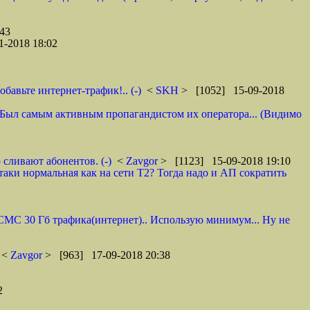
43
1-2018 18:02
авьте интернет-трафик!.. (-)
<
SKH
> [1052] 15-09-2018
 И. Был самым активным пропагандистом их оператора... (Видимо
 сливают абонентов. (-)
<
Zavgor
> [1123] 15-09-2018 19:10
таки нормальная как на сети Т2? Тогда надо и АП сократить
0 СМС 30 Гб трафика(интернет).. Использую минимум... Ну не
<
Zavgor
> [963] 17-09-2018 20:38
2