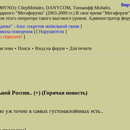
Вир
зи (MVNO): СберМобайл, DANYCOM, Тинькофф Мобайл,
арного "Мегафорума" (2003-2009 гг.) В свое время "Мегафорум"
этого оператора такого высокого уровня. Администратор фору
дачке" - блог секретов мобильной связи
]
авила поведения
] [
Нарушители
]
и спросите!
]
я тема
•
Поиск
•
Вход на форум
•
Для печати
ой России.. (+) (Горячая новость)
 но уж точно в самых густонаселённых есть..