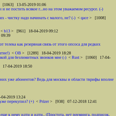
 [1063] 13-05-2019 01:06
 не постить всякое г...но на этом уважаемом ресурсе. (-)
 - чистку надо начинать с малого, не? (-)
<
qace
> [1008]
<
b13
> [961] 18-04-2019 09:12
 09:39
телека как резервная связь от этого опсоса для редких
атие!)
<
ОВ
> [1289] 18-04-2019 18:28
кой для безлимитных звонков мне (-)
<
Rust
> [1060] 17-04-
 17-04-2019 18:50
2
у них уже абонентов? Ведь для москвы и области тврифы вполне
04-2019 13:24
уже перекупил? (+)
<
Prizer
> [938] 07-12-2018 12:41
 еще к нему идти и идти.. (Простота, нет роуминга, подписок,