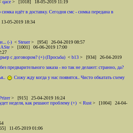
 <
qace
> [1018] 18-05-2019 11:19
 симка идёт в доставку. Сегодня смс - симка передана в
13-05-2019 18:34
.. (-)
<
Steuer
> [954] 26-04-2019 08:57
<
ASte
> [1001] 06-06-2019 17:00
2:27
рьер с договором? (+) (Просьба)
<
b13
> [934] 26-04-2019
ез предварительного заказа - но так не делают: странно, да?
я..
Сижу жду когда у нас появятся.. Чисто обкатать схему
Prizer
> [915] 25-04-2019 16:24
удет неделя, как решают проблему (+)
<
Rust
> [1004] 24-04-
54
65] 11-05-2019 01:06