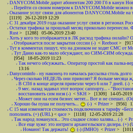
DANYCOM.Mobile дарит абонентам 200 200 Гб в канун Нового
Перейти со своим номером к DANYCOM.Mobile можно в 5
Оказание услуг связи для абонентов DANYCOM.Mobile на те
[1119] 26-12-2019 12:29
С 31 декабря 2019 года оказание услуг связи в регионах Росс
Остатки трафика за прошлый месяц прикольно перенесли. Фа
Rust
> [1288] 05-06-2019 23:40
Хоть у кого то отображается в ЛК расход трафика онлайн? О
Отображается после закрытия сессии (-)
<
Reeboot
> [917
Тут в комментах пишут, что на дэником не ходят СМС от Мо
Тут Даню как-то мало обсуждают, но СИМ-СИМ обсуждали е
[954] 18-05-2019 11:23
Так нечего обсужжать.. Оператор простой как палка-верё
13:16
Danycominfo - ну наконец-то началась рассылка столь дол
Через сколько НЕДЕЛЬ они привозят? Я больше месяца жду,
В СПб в конце апреля привезли через 6 или 7 дней. (-)
9 мес. назад задавал этот вопрос саппорту... - "Восст
восстановить сим низя (-)
<
SKH
> [1309] 14-05-2019 
Может они на есим бизнес метят... Вот и не спешат.. (О
Хорошо бы пуша не получить...
(-)
<
Prizer
> [956] 13
С 15 мая изменяется стоимость подключения к тарифу «Бесп
пополнять. (+)
(
URL
) <
qace
> [1118] 12-05-2019 21:28
Так народ ломанулся... Это сладкое слово халява... (-)
<
Pr
Все еще хуже: это интриги архангельского дилера. (+)
(
Номанн! Так держать!
(-) (IMHO)
<
Prizer
> [1011