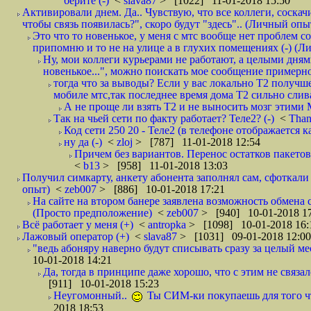
берите (-)
<
slava87
> [1022] 11-01-2018 15:50
Активировали днем. Да.. Чувствую, что все коллеги, соска
чтобы связь появилась?", скоро будут "здесь".. (Личный опыт
Это что то новенькое, у меня с мтс вообще нет проблем с
припомню и то не на улице а в глухих помещениях (-) (
Ну, мои коллеги курьерами не работают, а целыми днями
новенькое...", можно поискать мое сообщение примерно 
тогда что за выводы? Если у вас локально Т2 получше
мобиле мтс,так последнее время дома Т2 сильно слива
А не проще ли взять Т2 и не выносить мозг этими
Так на чьей сети по факту работает? Теле2? (-)
<
Tha
Код сети 250 20 - Теле2 (в телефоне отображается
ну да (-)
<
zloj
> [787] 11-01-2018 12:54
Причем без вариантов. Перенос остатков пакетов
<
b13
> [958] 11-01-2018 13:03
Получил симкарту, анкету абонента заполнял сам, сфоткали 
опыт)
<
zeb007
> [886] 10-01-2018 17:21
На сайте на втором банере заявлена возможность обмена 
(Просто предположение)
<
zeb007
> [940] 10-01-2018 1
Всё работает у меня (+)
<
antropka
> [1098] 10-01-2018 16:
Лажовый оператор (+)
<
slava87
> [1031] 09-01-2018 12:00
"ведь абоняру наверно будут списывать сразу за целый мес
10-01-2018 14:21
Да, тогда в принципе даже хорошо, что с этим не связал
[911] 10-01-2018 15:23
Неугомонный..
Ты СИМ-ки покупаешь для того ч
2018 18:53