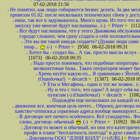
07-02-2018 21:56
Не понятно, как люди собираются бизнес делать. За два мес
привезли 01.02. после нескольких технических сбоев у дост
имхо, так все и задумывалось. Много шума. Из того что к
запуску уже многие будут наслышаны.. (-)
<
Prizer
> [112
Все будут наслышаны, что у этого Дынякома обслужива
гораздо сложнее, чем сразу создать о себе положительн
Это вы им такой имидж создаете? (Думаю люди сами оп
пиар...
(-)
<
Prizer
> [958] 06-02-2018 09:31
Хотел бы - создал бы... А так, просто мысли вслух 
[1073] 06-02-2018 09:35
Надо просто понимать, что подобные операторы 
мелкооптовые базы.. Таких операторов может быт
Хрень несёте какую-то... Я сравниваю с Йотой
(Ошибочка!)
<
decarch
> [1387] 06-02-2018 0
У Ёты и Мегафона,- один и тот же хозяин.. (-
Ну и что с того, что один? А ведут себя 
пунктам (-) (Ошибочка!)
<
decarch
> [1082
Подождём еще нескольких на каждой из 
движение все, конечная цель ничто... Образец договора н
хамство=отписки,а серьезные адреса вообще манкируют...
В договоре нет ничего особенного. Всё стандартно.. Фот
слово, договор- обычный
(-)
<
Prizer
> [1092] 06-0
Договор то может и обычный, но они его категоричес
профи в плане "бесплатность полгода" в духе самой 
Документы ООО "ДЭНИ КОЛЛ" (+)
(
URL
) <
Prize