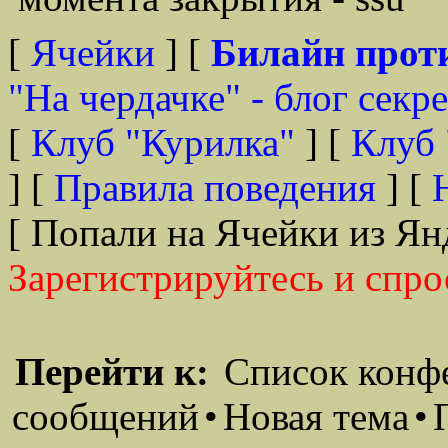
[
Ячейки
] [
Билайн прот
"На чердачке" - блог секр
[
Клуб "Курилка"
] [
Клуб 
] [
Правила поведения
] [
[ Попали на Ячейки из Ян
Зарегистрируйтесь и спро
Перейти к:
Список конф
сообщений
•
Новая тема
•