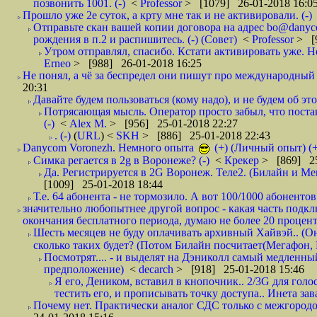
позвонить 1001. (-)
<
Professor
> [1079] 26-01-2018 16:0
Прошло уже 2е суток, а крту мне так и не активировали. (-)
Отправьте скан вашей копии договора на адрес bo@danyc
рождения в п.2 и распишитесь. (-) (Совет)
<
Professor
> [
Утром отправлял, спасибо. Кстати активировать уже. Но 
Erneo
> [988] 26-01-2018 16:25
Не понял, а чё за беспредел они пишут про международный 
20:31
Давайте будем пользоваться (кому надо), и не будем об этом
Потрясающая мысль. Оператор просто забыл, что постави
(-)
<
Alex M.
> [956] 25-01-2018 22:27
. (-)
(
URL
) <
SKH
> [886] 25-01-2018 22:43
Danycom Voronezh. Немного опыта
(+) (Личный опыт) (+
Симка регается в 2g в Воронеже? (-)
<
Крекер
> [869] 25
Да. Регистрируется в 2G Воронеж. Теле2. (Билайн и Мег
[1009] 25-01-2018 18:44
Т.е. 64 абонента - не тормозило. А вот 100/1000 абонентов
значительно любопытнее другой вопрос - какая часть подк
окончания бесплатного периода, думаю не более 20 проценто
Шесть месяцев не буду оплачивать архивный Хайвэй.. (Он 
сколько таких будет? (Потом Билайн посчитает(Мегафон, 
Посмотрят.... - и выделят на Дэниколл самый медленный
предположение)
<
decarch
> [918] 25-01-2018 15:46
Я его, Деником, вставил в кнопочник.. 2/3G для голо
тестить его, и прописывать точку доступа.. Инета зава
Почему нет. Практически аналог СДС только с межгородом.