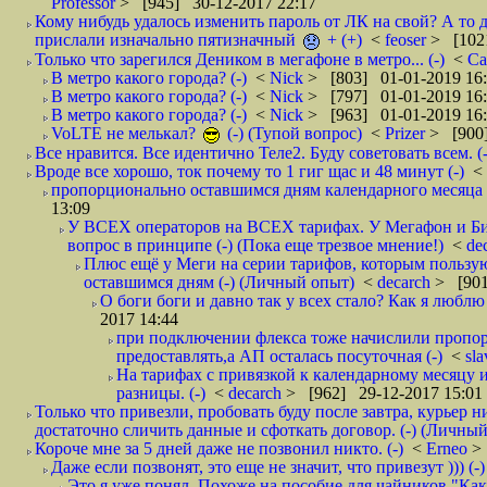
Professor
> [945] 30-12-2017 22:17
Кому нибудь удалось изменить пароль от ЛК на свой? А то 
прислали изначально пятизначный
+ (+)
<
feoser
> [102
Только что зарегился Деником в мегафоне в метро... (-)
<
С
В метро какого города? (-)
<
Nick
> [803] 01-01-2019 16
В метро какого города? (-)
<
Nick
> [797] 01-01-2019 16
В метро какого города? (-)
<
Nick
> [963] 01-01-2019 16
VoLTE не мелькал?
(-) (Тупой вопрос)
<
Prizer
> [900]
Все нравится. Все идентично Теле2. Буду советовать всем. (-
Вроде все хорошо, ток почему то 1 гиг щас и 48 минут (-)
<
пропорционально оставшимся дням календарного месяца в
13:09
У ВСЕХ операторов на ВСЕХ тарифах. У Мегафон и Би 
вопрос в принципе (-) (Пока еще трезвое мнение!)
<
de
Плюс ещё у Меги на серии тарифов, которым пользую
оставшимся дням (-) (Личный опыт)
<
decarch
> [901
О боги боги и давно так у всех стало? Как я люблю 
2017 14:44
при подключении флекса тоже начислили пропорц
предоставлять,а АП осталась посуточная (-)
<
sl
На тарифах с привязкой к календарному месяцу 
разницы. (-)
<
decarch
> [962] 29-12-2017 15:01
Только что привезли, пробовать буду после завтра, курьер н
достаточно сличить данные и сфоткать договор. (-) (Личный 
Короче мне за 5 дней даже не позвонил никто. (-)
<
Erneo
>
Даже если позвонят, это еще не значит, что привезут ))) (-)
Это я уже понял. Похоже на пособие для чайников "Как о