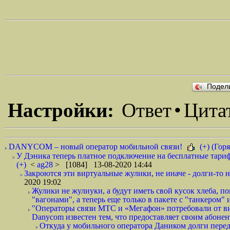
Подел
Настройки:
Ответ
•
Цита
DANYCOM – новый оператор мобильной связи!
(+) (Горя
У Дэника теперь платное подключение на бесплатные тариф
(+)
<
ag28
> [1084] 13-08-2020 14:44
Закроются эти виртуальные жулики, не иначе - долги-то не
2020 19:02
Жулики не жулиуки, а будут иметь свой кусок хлеба, 
"вагонами", а теперь еще только в пакете с "танкером" и
"Операторы связи МТС и «Мегафон» потребовали от вир
Danycom известен тем, что предоставляет своим абонент
Откуда у мобильного оператора Даником долги перед