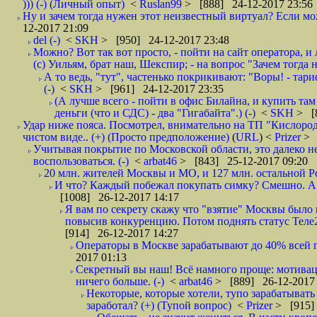
))) (-) (Личный опыт)
<
Ruslan99
> [888] 24-12-2017 23:56
Ну и зачем тогда нужен этот неизвестный виртуал? Если м
12-2017 21:09
del (-)
<
SKH
> [950] 24-12-2017 23:48
Можно? Вот так вот просто, - пойти на сайт оператора, и л
(с) Уильям, брат наш, Шекспир; - на вопрос "Зачем тогда 
А то ведь, "тут", частенько покрикивают: "Воры! - тариф-
(-)
<
SKH
> [961] 24-12-2017 23:35
(А лучше всего - пойти в офис Билайна, и купить там 
деньги (что и СДС) - два "Гигабайта".) (-)
<
SKH
> [
Удар ниже пояса. Посмотрел, внимательно на ТП "Кислород"
чистом виде.. (+) (Просто предположение)
(
URL
) <
Prizer
> 
Учитывая покрытие по Московской области, это далеко н
воспользоваться. (-)
<
arbat46
> [843] 25-12-2017 09:20
20 млн. жителей Москвы и МО, и 127 млн. остальной Рос
И что? Каждый побежал покупать симку? Смешно. А вт
[1008] 26-12-2017 14:17
Я вам по секрету скажу что "взятие" Москвы было 
повысив конкуренцию. Потом поднять статус Теле2 
[914] 26-12-2017 14:27
Операторы в Москве зарабатывают до 40% всей пр
2017 01:13
Секретный вы наш! Всё намного проще: мотиваци
ничего больше. (-)
<
arbat46
> [889] 26-12-2017 
Некоторые, которые хотели, тупо зарабатывать 
заработал? (+) (Тупой вопрос)
<
Prizer
> [915]