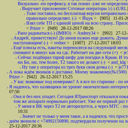
Визуально -по префиксу, я так понял -уже не определи
Выручает приложение Сотовые операторы ) (-)
(
URL
Тоже поставил, но бесплатная версия неправильно
правильно определяет. (-)
<
Йцук
> [905] 11-01-2
Взял себе ТП с единой ценой на всю страну.. При
<
Prizer
> [949] 28-12-2017 08:26
Рано радоваться (-) (IMHO)
<
Andrey34
> [992] 27-12-
Андрей, приветствую! До июня нужно еще дожить. Думаю 
наступающим! (-)
<
vedser
> [1007] 27-12-2017 18:03
Ещё плюсы есть, пакеты переносятся на следующий месяц 
снимают в минус как на сдс. Работает на две сети (+)
<
j
Сейчас подбирал тариф шефу для поездки в Крым. И то
ни Би, ни, тем более, Т2 такого не делают (-)
<
and_klg
Ну там у оператора из трех букв своя дочка (-)
<
je77
А пока ждём звонков о доставке. Моему знакомому(№1500) поз
Prizer
> [942] 26-12-2017 15:25
У вас знакомые под номерами? А я все по старинке - по 
Я надеюсь, что халявщики не уронят окончательно интернет 
07:50
Она и без них упадет. Сегодня ЯТранспорт отказался пока
том же аппарате нормально работает. Уже не первый раз т
У меня в ВК через Т2 не авторизуется, а через МТС - 
10:31
Значит не только у меня такое, а я надеялся, что просто
днём звонили с +74992150890, подтвердили получение на зав
25-12-2017 20:36