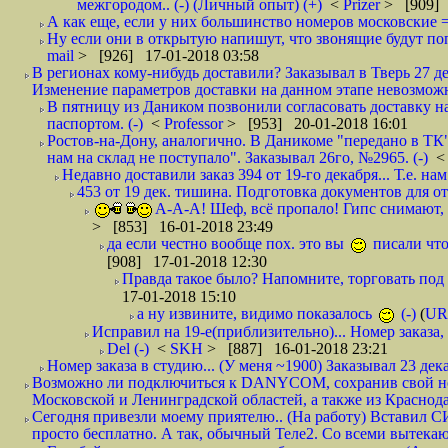
межгородом.. (-) (Личный опыт) (+)
<
Prizer
> [909] 
А как еще, если у них большинство номеров московские =
Ну если они в открытую напишут, что звонящие будут поп
mail
> [926] 17-01-2018 03:58
В регионах кому-нибудь доставили? Заказывал в Тверь 27 де
Изменение параметров доставки на данном этапе невозможн
В пятницу из Даником позвонили согласовать доставку н
паспортом. (-)
<
Professor
> [953] 20-01-2018 16:01
Ростов-на-Дону, аналогично. В Даникоме "передано в ТК"
нам на склад не поступало". Заказывал 26го, №2965. (-)
Недавно доставили заказ 394 от 19-го декабря... Т.е. нам
453 от 19 дек. тишина. Подготовка документов для от
А-А-А! Шеф, всё пропало! Гипс снимают, к
> [853] 16-01-2018 23:49
да если честно вообще пох. это вы
писали что
[908] 17-01-2018 12:30
Правда такое было? Напомните, торговать под
17-01-2018 15:10
а ну извините, видимо показалось
(-)
(
UR
Исправил на 19-е(приблизительно)... Номер заказа, 
Del (-)
<
SKH
> [887] 16-01-2018 23:21
Номер заказа в студию... (У меня ~1900) Заказывал 23 дека
Возможно ли подключиться к DANYCOM, сохранив свой номе
Московской и Ленинградской областей, а также из Краснода
Сегодня привезли моему приятелю.. (На работу) Вставил СИ
просто бесплатно. А так, обычный Теле2. Со всеми вытек