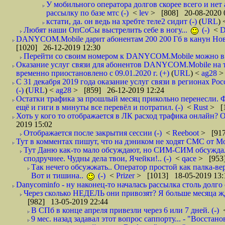
У мобильного оператора долгов скорее всего и нет
рассылку по базе мтс (-)
<
lev
> [808] 20-08-2020 
кстати, да. он ведь на хребте теле2 сидит (-)
(
URL
)
Любят наши ОпСоСы выстрелить себе в ногу...
(-)
<
DANYCOM.Mobile дарит абонентам 200 200 Гб в канун Нового
[1020] 26-12-2019 12:30
Перейти со своим номером к DANYCOM.Mobile можно в 5
Оказание услуг связи для абонентов DANYCOM.Mobile на 
временно приостановлено с 09.01.2020 г. (+)
(
URL
) <
ag28
>
С 31 декабря 2019 года оказание услуг связи в регионах Рос
(-)
(
URL
) <
ag28
> [859] 26-12-2019 12:24
Остатки трафика за прошлый месяц прикольно перенесли. Ф
ещё и гиги в минуты все перевёл и потратил. (-)
<
Rust
> [
Хоть у кого то отображается в ЛК расход трафика онлайн? О
2019 15:02
Отображается после закрытия сессии (-)
<
Reeboot
> [917
Тут в комментах пишут, что на дэником не ходят СМС от Мо
Тут Даню как-то мало обсуждают, но СИМ-СИМ обсуждали 
сподручнее. Чудны дела твои, Ячейки!.. (-)
<
qace
> [953]
Так нечего обсужжать.. Оператор простой как палка-верё
Вот и тишина..
(-)
<
Prizer
> [1013] 18-05-2019 13:
Danycominfo - ну наконец-то началась рассылка столь дол
Через сколько НЕДЕЛЬ они привозят? Я больше месяца жду,
[982] 13-05-2019 22:44
В СПб в конце апреля привезли через 6 или 7 дней. (-)
9 мес. назад задавал этот вопрос саппорту... - "Восст