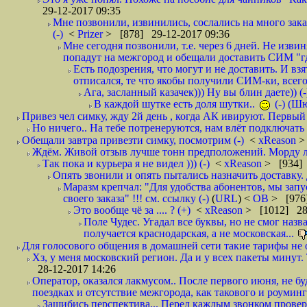
29-12-2017 09:35
Мне позвонили, извинились, сослались на много заказ
(-)
<
Prizer
> [878] 29-12-2017 09:36
Мне сегодня позвонили, т.е. через 6 дней. Не изв
попадут на межгород и обещали доставить СИМ "где
Есть подозрения, что могут и не доставить. И взят
отписался, те что якобы получили СИМ-ки, всего 
Ага, засланный казачек))) Ну вы блин даете)) (-
В каждой шутке есть доля шутки..
(-) (Ш
Привез чел симку, жду 2й день , когда АК ивируют. Первый р
Но ничего.. На тебе потренеруются, нам влёт подключать б
Обещали завтра привезти симку, посмотрим (-)
<
xReason
>
Ждём. Живой отзыв лучше тонн предположений. Морду ли
Так пока и курьера я не видел ))) (-)
<
xReason
> [934] 
Опять звонили и опять пытались назначить доставку. 
Маразм крепчал: "Для удобства абонентов, мы запу
своего заказа" !!! см. ссылку (-)
(
URL
) <
ОВ
> [976
Это вообще чё за .... ? (+)
<
xReason
> [1012] 28
Поле Чудес. Угадал все буквы, но не смог наз
получается краснодарская, а не московская...
Для голосового общения в домашней сети такие тарифы не о
Хз, у меня московский регион. Да и у всех пакеты минут. 
28-12-2017 14:26
Оператор, оказался лакмусом.. После первого июня, не бу
поездках и отсутствие межгорода, как такового и роуминга.
Зашибись перспектива... Перед каждым звонком проверят