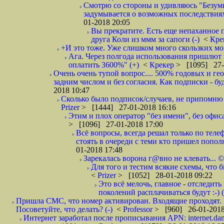
Смотрю со стороны и удивляюсь "Безумию
задумывается о возможных последствия
01-2018 20:05
Вы прекратите. Есть еще непаханное 
друга Коли из ммм за сапоги (-)
<
Кре
+И это тоже. Уже слишком много скользких мо
Ага. Через полгода использования пришлют п
оплатить 3600%" (+)
<
Крекер
> [1095] 27-
Очень очень тупой вопрос.... 500% годовых и ге
задним числом и без согласия. Как подписки - бу
2018 10:47
Сколько было подписок/случаев, не припомню 
Prizer
> [1444] 27-01-2018 16:16
Этим и плох оператор "без имени", без офиса
> [1096] 27-01-2018 17:00
Всё вопросы, всегда решал только по телеф
стоять в очереди с теми кто пришел попол
01-2018 17:48
Зарекалась ворона г@вно не клевать... ©
Для того и тестим всякие схемы, что б
<
Prizer
> [1052] 28-01-2018 09:22
Это всё мелочь, главное - отследит
поколений расплачиваться будут :-) (
Пришла СМС, что номер активирован. Входящие проходят. И
Посоветуйте, что делать? (-)
<
Professor
> [960] 26-01-2018
Интернет заработал после прописывания APN: internet.da