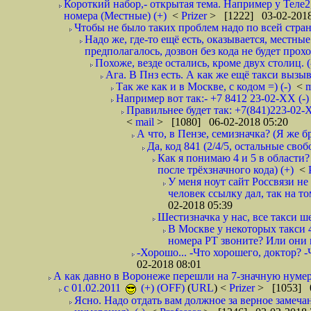
Короткий набор,- открытая тема. Например у Теле2
номера (Местные) (+)
<
Prizer
> [1222] 03-02-2018
Чтобы не было таких проблем надо по всей стране
Надо же, где-то ещё есть, оказывается, местны
предполагалось, дозвон без кода не будет проход
Похоже, везде остались, кроме двух столиц. 
Ага. В Пнз есть. А как же ещё такси вызыв
Так же как и в Москве, с кодом =) (-)
<
m
Например вот так:- +7 8412 23-02-ХХ (-
Правильнее будет так: +7(841)223-02-Х
<
mail
> [1080] 06-02-2018 05:20
А что, в Пензе, семизначка? (Я же бр
Да, код 841 (2/4/5, остальные сво
Как я понимаю 4 и 5 в области?
после трёхзначного кода) (+)
<
У меня ноут сайт Россвязи не
человек ссылку дал, так на то
02-2018 05:39
Шестизначка у нас, все такси ш
В Москве у некоторых такси 
номера РТ звоните? Или они в
-Хорошо... -Что хорошего, доктор? -
02-2018 08:01
А как давно в Воронеже перешли на 7-значную нумер
с 01.02.2011
(+) (OFF)
(
URL
) <
Prizer
> [1053] 0
Ясно. Надо отдать вам должное за верное замечан