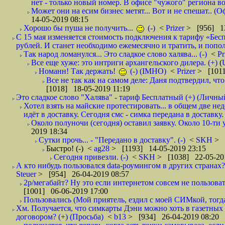
нет - только новый номер. В офисе "чужого" региона во
Может они на есим бизнес метят... Вот и не спешат.. (О
14-05-2019 08:15
Хорошо бы пуша не получить...
(-)
<
Prizer
> [956] 13
С 15 мая изменяется стоимость подключения к тарифу «Бесп
рублей. И станет необходимо ежемесячно и тратить, и попол
Так народ ломанулся... Это сладкое слово халява... (-)
<
Pr
Все еще хуже: это интриги архангельского дилера. (+)
(
Номанн! Так держать!
(-) (IMHO)
<
Prizer
> [1011
Все не так как на самом деле: Даня подтвердил, чт
[1018] 18-05-2019 11:19
Это сладкое слово "Халява" - тариф Бесплатный (+) (Личны
Хотел взять на майские протестировать... в общем две не
идёт в доставку. Сегодня смс - симка передана в доставку.
Около полуночи (сегодня) оставил заявку. Около 10-ти у
2019 18:34
Сутки прочь... - "Передано в доставку". (-)
<
SKH
> 
Быстро! (-)
<
ag28
> [1193] 14-05-2019 23:15
Сегодня привезли. (-)
<
SKH
> [1038] 22-05-20
А кто нибудь пользовался data-роумингом в других странах?
Steuer
> [954] 26-04-2019 08:57
2р/мегабайт? Ну это если интернетом совсем не пользовать
[1001] 06-06-2019 17:00
Пользовались (Мой приятель, ездил с моей СИМкой, тогд
Хм. Получается, что симкарты Дэни можно хоть в газетных к
договором? (+) (Просьба)
<
b13
> [934] 26-04-2019 08:20