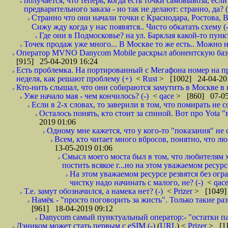
получается, что теперь, когда есть точки самовывоза, есл
предварительного заказа - но так не делают: странно, да? (
Странно что они начали точки с Краснодара, Ростова,
Сижу жду когда у нас появятся.. Чисто обкатать схему (-
Где они в Подмосковье? на ул. Барклая какой-то пункт
Точек продаж уже много... В Москве то же есть.. Можно на
Оператор MVNO Danycom Mobile раскрыл абонентскую базу.
[915] 25-04-2019 16:24
Есть проблемка. На портированный с Мегафона номер на при
неделя, как решают проблему (+)
<
Rust
> [1002] 24-04-20
Кто-нить слышал, что они собираются замутить в Москве в к
Уже начало мая - чем кончилось? (-)
<
qace
> [860] 07-05
Если в 2-х словах, то заверили в том, что помирать не с
Осталось понять, кто стоит за спиной. Вот про Yota "
2019 01:06
Одному мне кажется, что у кого-то "показания" не с
Всем, кто читает много вбросов, понятно, что люб
13-05-2019 01:06
Смысл моего моста был в том, что любителям х
постить всякое г...но на этом уважаемом ресурсе.
На этом уважаемом ресурсе резвятся без огр
чистку надо начинать с малого, не? (-)
<
qac
Т.е. замут обозначился, а намека нет? (-)
<
Prizer
> [1049]
Намёк - "просто поговорить за жисть". Только такие ра
[961] 18-04-2019 09:12
Danycom самый пунктуальный оператор:- "остатки па
Дэником может стать первым с еSIM (-)
(
URL
) <
Prizer
> [11