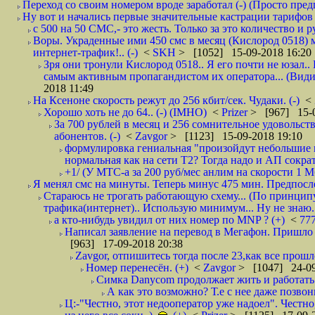
Переход со своим номером вроде заработал (-) (Просто пре
Ну вот и начались первые значительные кастрации тарифов 
с 500 на 50 СМС,- это жесть. Только за это количество и ру
Воры. Украденные ими 450 смс в месяц (Кислород 0518) 
интернет-трафик!.. (-)
<
SKH
> [1052] 15-09-2018 16:20
Зря они тронули Кислород 0518.. Я его почти не юзал.. 
самым активным пропагандистом их оператора... (Видим
2018 11:49
На Ксеноне скорость режут до 256 кбит/сек. Чудаки. (-)
<
Хорошо хоть не до 64.. (-) (IMHO)
<
Prizer
> [967] 15-0
За 700 рублей в месяц и 256 сомнительное удовольст
абонентов. (-)
<
Zavgor
> [1123] 15-09-2018 19:10
формулировка гениальная "произойдут небольшие из
нормальная как на сети Т2? Тогда надо и АП сократ
+1/ (У МТС-а за 200 руб/мес анлим на скорости 1 Мб
Я менял смс на минуты. Теперь минус 475 мин. Предпослед
Стараюсь не трогать работающую схему... (По принципу
трафика(интернет).. Использую минимум... Ну не знаю..
а кто-нибудь увидил от них номер по MNP ? (+)
<
77
Написал заявление на перевод в Мегафон. Пришло 
[963] 17-09-2018 20:38
Zavgor, отпишитесь тогда после 23,как все прошло
Номер перенесён. (+)
<
Zavgor
> [1047] 24-09
Симка Danycom продолжает жить и работать 
А как это возможно? Т.е с нее даже позвон
Ц:-"Честно, этот недооператор уже надоел". Честно