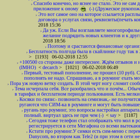
Спасибо конечно, но яснее не стало. Это не сам
приложение к оному
(-) (Дружеское рукопож
Это вот самое оно на которое ссылается распл
договора о услугах связи, реквизиты(печать ко
2018 15:36
Да уж. Если Вы возглавляете многопрофиль
желание подрядить новых клиентов и к други
2018 18:56
Поэтому и срастаются финансовые организа
Бесплатность полгода была в скайлинке году так в
> [1193] 06-02-2018 12:55
+100500 со стороны даже интереснее. Ждём отзывов и и
(IMHO)
<
decarch
> [1021] 06-02-2018 06:49
Первый, тестовый пополнение, не прошел (10 руб). Сд
пополнять не надо. Спрашиваю, а в роуминг ехать мо
Пора уж новую ветку создать. В этой черт ногу сломит сооб
Тема исчерпала себя. Все разобрались что и почём... О
в тарифах и бесплатном периоде пользования. Есть мелкие
Косяки по связи:- позвонить на семизнак,- не получится
ругаются что СИМ-ка в роуминге и могут быть повышен
ругань про роуминг, это вопросы настройки аппарата
полный. виртуал здесь не при чем (-)
<
say
> [1187] 
Сегодня тоже телефон стал отображать что мол в р
регистрируется в сети Мегафона со всеми вытекаю
Кстати про роуминг.У симки есть сим-меню с пере
Danycom, во втором как Tele2 (и при этом в сети не 