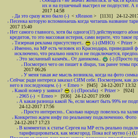
Обещать - не значит жениться. В части кропо
их и на пушечный выстрел не подпустят. А п
2017 14:58
Да это сразу ясно было (-)
<
xReason
> [1131] 24-12-2017
Песенка которую вспоминаешь когда читаешь название тар
2017 15:40
Нет самого главного, хотя бы одного(1!) действующего абон
кредитов, то это массовая истерия, сами верите, что такое п
Тизерная реклама присутствует..
(-) (IMHO)
<
Prizer
>
Именно, на МР есть человек из Краснодара, приведший ф
исключено, что реально никто и не подключается, предпол
Это засланный казачёк.. От даникома..
(-) (Просто 
Посмотрел чего он пишет в disqus, так ранее темы пр
2017 06:26
У меня такая же мысль возникла, когда на фото симкар
Сейчас ради интереса заказал СИМ себе. Посмотрим, как д
него в последующем. (-)
<
Erneo
> [945] 24-12-2017 13:32
Какой номер у заявки?
(-) (Просьба)
<
Prizer
> [924] 2
2965 (-)
<
Erneo
> [936] 24-12-2017 19:00
А какая разница какой №, если может быть 99% не подп
24-12-2017 17:56
Просто интересно.. Сколько народу повелось на халяв
Конкретно ждем инфу по реальному подключению. Фото симо
24-12-2017 17:23
В комментах к статье Сергея на МР есть реально подкл
тарифицироваться, как межгород. Пока всё мутно (-)
(
U