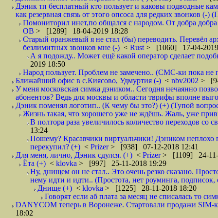
Дэник тп бесплатный кто пользует и каковы подводные кам
как резервная связь от этого опсоса для редких звонков (-) (
Помониторил инет,по общался с народом. От добра добра 
ОВ
> [1289] 18-04-2019 18:28
Старый оранжевый я не стал (бы) переводить. Перевёл а
безлимитных звонков мне (-)
<
Rust
> [1060] 17-04-2019
А я подожду.. Может ещё какой оператор сделает подо
2019 18:50
Народ пользует. Проблем не замечено.. (СМС-ки пока не п
Ближайший офис в с.Киясово, Удмуртия (-)
<
nbv2002
> [9
У меня московская симка дэником.. Сегодня нечаянно позво
абонентов? Ведь для москвы и области тврифы вполне выго
Дэник поменял логотип.. (К чему бы это?) (+) (Тупой вопро
Жизнь такая, что хорошего уже не ждёшь. Жаль, уже привы
В полтора раза увеличилось количество переходов со
13:24
Пошему? Красавчики виртуальчики! Дэником неплохо п
перекупил? (+)
<
Prizer
> [938] 07-12-2018 12:41
Для меня, лично, Дэник сдулся. (+)
<
Prizer
> [1109] 24-11-
Ёта (+)
<
klovka
> [997] 25-11-2018 19:29
Ну, днищем он не стал.. Это очень резко сказано. Прос
нему идти и идти.. (Простота, нет роуминга, подписок
Днище (+)
<
klovka
> [1225] 28-11-2018 18:20
Говорят если аб плата за месяц не списалась то симк
DANYCOM теперь в Воронеже. Стартовали продажи SIM-карт
18:02