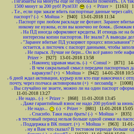
Гигабайты на минуты еще не пробовали поменять.. (А та
1500 минут за 200 руб! РулёЗЗ!
(-)
<
Prizer
> [1163] 1
Т.е., если при заказе вбить паспортные данные через сай
паспорт? (-)
<
Мойша
> [940] 13-01-2018 11:34
Паспорт при любом раскладе не фотают. Заранее вбит
никому не нужны, если вы конечно не бомж.. (Бомжам в
На ПД иногда оформляют кредиты. И отнюдь не на б
интересны копии паспортов. Не знали? А выводы дела
"Заранее вбитые ПД ускоряют процесс вписывания"?
остается, а листочек с паспорт данными, чтобы заполн
Не парься. Лучше не бери... Он всё равно тебе нафи
Prizer
> [927] 13-01-2018 13:58
Наконец здравая мысль. (-)
<
Consul
> [871] 14-
В чем сакральный смысл передачи паспортных да
каракули? (+)
<
Мойша
> [942] 14-01-2018 10:5
6 дней ждал активации, курьер или кто еще накосячил с от
почту, через полчаса активировали (+)
<
necoandg
> [1008]
Вы случайно не знаете, можно ли на один паспорт оформи
11-01-2018 13:27
Не надо.. (-)
<
Prizer
> [868] 11-01-2018 13:45
Даже гарантийный взнос не надо 200 рублей за июнь?
Не надо...
(-)
<
Prizer
> [881] 11-01-2018 15:05
Спасибо. Таки надо брать! (-)
<
Мойша
> [835] 
в тестовый период нельзя больше одной симки на паспор
Поддержка в ВК пишет. (+)
<
Мойша
> [963] 11-01-
ну я Вам что сказал? В тестовом периоде больше одн