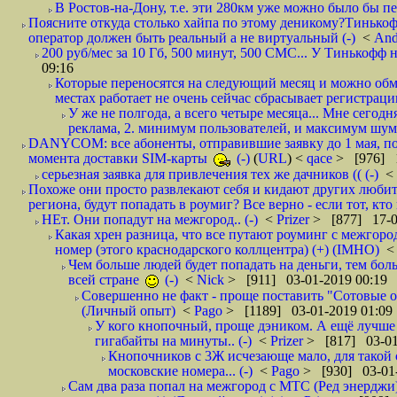
В Ростов-на-Дону, т.е. эти 280км уже можно было бы пеш
Поясните откуда столько хайпа по этому деникому?Тинькоф
оператор должен быть реальный а не виртуальный (-)
<
And
200 руб/мес за 10 Гб, 500 минут, 500 СМС... У Тинькофф не
09:16
Которые переносятся на следующий месяц и можно обмен
местах работает не очень сейчас сбрасывает регистрацию
У же не полгода, а всего четыре месяца... Мне сегод
реклама, 2. минимум пользователей, и максимум шума.
DANYCOM: все абоненты, отправившие заявку до 1 мая, пол
момента доставки SIM-карты
(-)
(
URL
) <
qace
> [976] 1
серьезная заявка для привлечения тех же дачников (( (-)
<
Похоже они просто развлекают себя и кидают других любител
региона, будут попадать в роумиг? Все верно - если тот, кто вам звони 
НЕт. Они попадут на межгород.. (-)
<
Prizer
> [877] 17-0
Какая хрен разница, что все путают роуминг с межгор
номер (этого краснодарского коллцентра) (+) (IMHO)
Чем больше людей будет попадать на деньги, тем бо
всей стране
(-)
<
Nick
> [911] 03-01-2019 00:19
Совершенно не факт - проще поставить "Сотовые опе
(Личный опыт)
<
Pago
> [1189] 03-01-2019 01:09
У кого кнопочный, проще дэником. А ещё лучше 
гигабайты на минуты.. (-)
<
Prizer
> [817] 03-01
Кнопочников с 3Ж исчезающе мало, для такой 
московские номера... (-)
<
Pago
> [930] 03-01-
Сам два раза попал на межгород с МТС (Ред энерджи) 