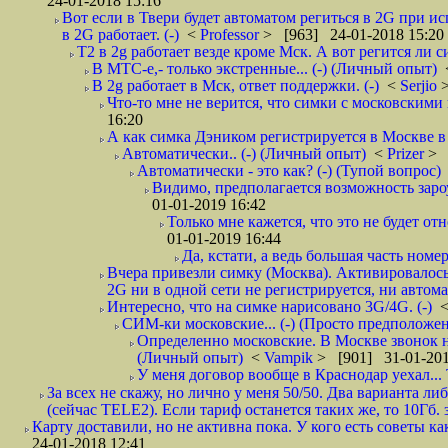
24-01-2018 15:16
Вот если в Твери будет автоматом региться в 2G при ис
в 2G работает. (-)
<
Professor
> [963] 24-01-2018 15:20
T2 в 2g работает везде кроме Мск. А вот регится ли с
В МТС-е,- только экстренные... (-) (Личный опыт)
В 2g работает в Мск, ответ поддержки. (-)
<
Serjio
Что-то мне не верится, что симки с московскими 
16:20
А как симка Дэником регистрируется в Москве в 
Автоматически.. (-) (Личный опыт)
<
Prizer
> 
Автоматически - это как? (-) (Тупой вопрос)
Видимо, предполагается возможность зароу
01-01-2019 16:42
Только мне кажется, что это не будет о
01-01-2019 16:44
Да, кстати, а ведь большая часть номер
Вчера привезли симку (Москва). Активировалось п
2G ни в одной сети не регистрируется, ни автом
Интересно, что на симке нарисовано 3G/4G. (-)
СИМ-ки московские... (-) (Просто предположе
Определенно московские. В Москве звонок н
(Личный опыт)
<
Vampik
> [901] 31-01-201
У меня договор вообще в Краснодар уехал...
За всех не скажу, но лично у меня 50/50. Два варианта л
(сейчас TELE2). Если тариф останется таких же, то 10Гб. 
Карту доставили, но не активна пока. У кого есть советы к
24-01-2018 12:41