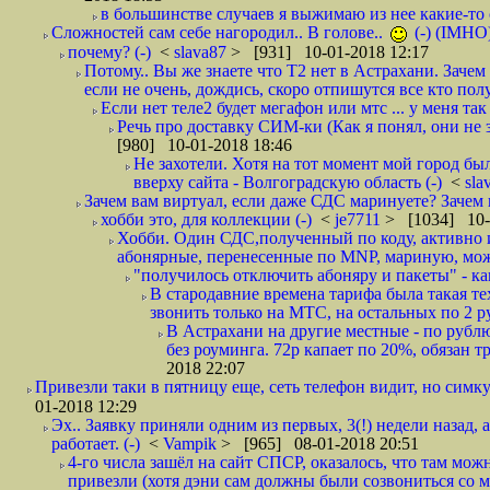
в большинстве случаев я выжимаю из нее какие-то со
Сложностей сам себе нагородил.. В голове..
(-) (IMHO
почему? (-)
<
slava87
> [931] 10-01-2018 12:17
Потому.. Вы же знаете что Т2 нет в Астрахани. Зачем
если не очень, дождись, скоро отпишутся все кто полу
Если нет теле2 будет мегафон или мтс ... у меня так 
Речь про доставку СИМ-ки (Как я понял, они не з
[980] 10-01-2018 18:46
Не захотели. Хотя на тот момент мой город бы
вверху сайта - Волгоградскую область (-)
<
sla
Зачем вам виртуал, если даже СДС маринуете? Зачем 
хобби это, для коллекции (-)
<
je7711
> [1034] 10-
Хобби. Один СДС,полученный по коду, активно и
абонярные, перенесенные по MNP, мариную, може
"получилось отключить абоняру и пакеты" - как
В стародавние времена тарифа была такая те
звонить только на МТС, на остальных по 2 руб
В Астрахани на другие местные - по рубл
без роуминга. 72р капает по 20%, обязан т
2018 22:07
Привезли таки в пятницу еще, сеть телефон видит, но симку
01-2018 12:29
Эх.. Заявку приняли одним из первых, 3(!) недели назад, 
работает. (-)
<
Vampik
> [965] 08-01-2018 20:51
4-го числа зашёл на сайт СПСР, оказалось, что там мож
привезли (хотя дэни сам должны были созвониться со мн