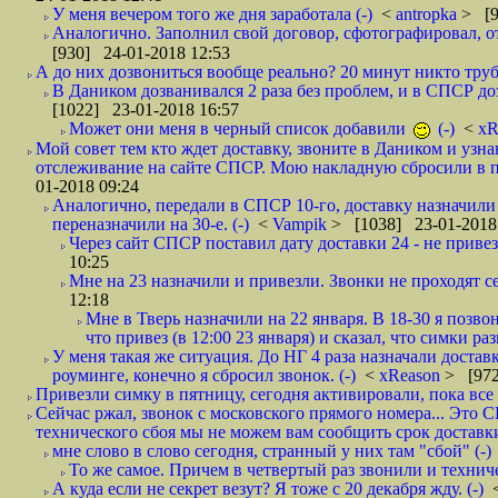
У меня вечером того же дня заработала (-)
<
antropka
> [9
Аналогично. Заполнил свой договор, сфотографировал, 
[930] 24-01-2018 12:53
А до них дозвониться вообще реально? 20 минут никто трубк
В Даником дозванивался 2 раза без проблем, и в СПСР дозв
[1022] 23-01-2018 16:57
Может они меня в черный список добавили
(-)
<
xR
Мой совет тем кто ждет доставку, звоните в Даником и узн
отслеживание на сайте СПСР. Мою накладную сбросили в п
01-2018 09:24
Аналогично, передали в СПСР 10-го, доставку назначили н
переназначили на 30-е. (-)
<
Vampik
> [1038] 23-01-2018
Через сайт СПСР поставил дату доставки 24 - не привезл
10:25
Мне на 23 назначили и привезли. Звонки не проходят 
12:18
Мне в Тверь назначили на 22 января. В 18-30 я позво
что привез (в 12:00 23 января) и сказал, что симки раз
У меня такая же ситуация. До НГ 4 раза назначали доставк
роуминге, конечно я сбросил звонок. (-)
<
xReason
> [972
Привезли симку в пятницу, сегодня активировали, пока все 
Сейчас ржал, звонок с московского прямого номера... Это С
технического сбоя мы не можем вам сообщить срок доставки
мне слово в слово сегодня, странный у них там "сбой" (-)
То же самое. Причем в четвертый раз звонили и техниче
А куда если не секрет везут? Я тоже с 20 декабря жду. (-)