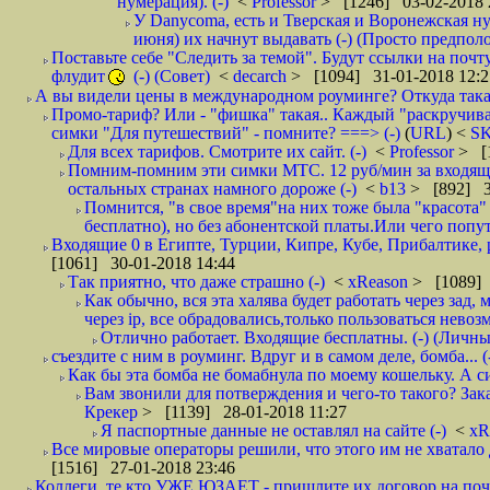
нумерация). (-)
<
Professor
> [1246] 03-02-2018 
У Danycoma, есть и Тверская и Воронежская ну
июня) их начнут выдавать (-) (Просто предпол
Поставьте себе "Следить за темой". Будут ссылки на почт
флудит
(-) (Совет)
<
decarch
> [1094] 31-01-2018 12:2
А вы видели цены в международном роуминге? Откуда такая
Промо-тариф? Или - "фишка" такая.. Каждый "раскручивае
симки "Для путешествий" - помните? ===> (-)
(
URL
) <
S
Для всех тарифов. Смотрите их сайт. (-)
<
Professor
> [
Помним-помним эти симки МТС. 12 руб/мин за входящие и
остальных странах намного дороже (-)
<
b13
> [892] 3
Помнится, "в свое время"на них тоже была "красота
бесплатно), но без абонентской платы.Или чего попут
Входящие 0 в Египте, Турции, Кипре, Кубе, Прибалтике, р
[1061] 30-01-2018 14:44
Так приятно, что даже страшно (-)
<
xReason
> [1089] 
Как обычно, вся эта халява будет работать через зад
через ip, все обрадовались,только пользоваться нево
Отлично работает. Входящие бесплатны. (-) (Личн
съездите с ним в роуминг. Вдруг и в самом деле, бомба... (
Как бы эта бомба не бомабнула по моему кошельку. А си
Вам звонили для потверждения и чего-то такого? Зака
Крекер
> [1139] 28-01-2018 11:27
Я паспортные данные не оставлял на сайте (-)
<
xR
Все мировые операторы решили, что этого им не хватало 
[1516] 27-01-2018 23:46
Коллеги, те кто УЖЕ ЮЗАЕТ - пришлите их договор на почту