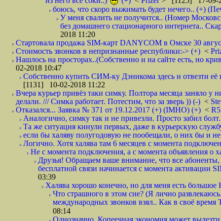
из него все соки..)
(+)
<
Prizer
> [1125] 17-09-2
боюсь, что скоро выжимать будет нечего.. (+) (Пе
У меня свалить не получится.. (Номер Московс
без домашнего стационарного интернета.. Ск
2018 11:20
Стартовала продажа SIM-карт DANYCOM в Омске 30 августа 
Стоимость звонков в непризнанные республики:-> (+)
<
Pri
Нашлось на просторах..(Собственно и на сайте есть, но криво. А наро
02-2018 10:47
Собственно купить СИМ-ку Дэникома здесь и отвезти её в
[1131] 10-02-2018 11:22
Вчера курьер привёз таки симку. Полтора месяца заняло у н
делали. /// Симка работает. Потестим, что за зверь )) (-)
<
St
Отказался... Заявка № 371 от 19.12.2017 (+) (IMHO) (+)
<
R
Аналогично, симку так и не привезли. Просто забил болт. 
Та же ситуация кинули первых, даже в курьерскую службу
если бы халяву полугодовую не пообещали, о них бы и не
Логично. Хотя халява там 6 месяцев с момента подключени
Не с момента подключения, а с момента объявления о хал
Друзья! Обращаем ваше внимание, что все абоненты, 
бесплатной связи начинается с момента активации 
03:39
Халява хорошо конечно, но для меня есть большое 
Что страшного в этом сне? (Я лично развлекаюсь.
международных звонков взял.. Как в своё время
08:14
Однозначно. Копеечная экономия может вылезти