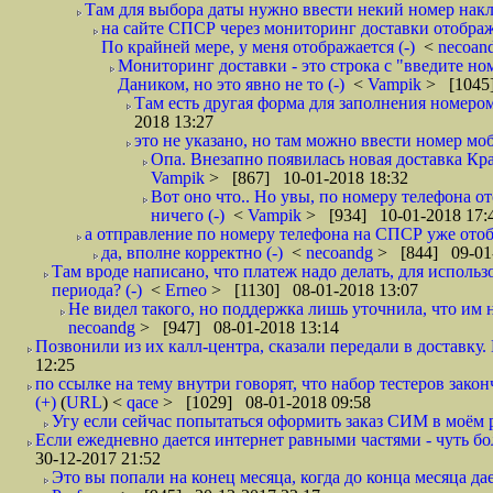
Там для выбора даты нужно ввести некий номер накла
на сайте СПСР через мониторинг доставки отображ
По крайней мере, у меня отображается (-)
<
necoan
Мониторинг доставки - это строка с "введите но
Даником, но это явно не то (-)
<
Vampik
> [1045]
Там есть другая форма для заполнения номером 
2018 13:27
это не указано, но там можно ввести номер моб
Опа. Внезапно появилась новая доставка Кра
Vampik
> [867] 10-01-2018 18:32
Вот оно что.. Но увы, по номеру телефона о
ничего (-)
<
Vampik
> [934] 10-01-2018 17:
а отправление по номеру телефона на СПСР уже отоб
да, вполне корректно (-)
<
necoandg
> [844] 09-01
Там вроде написано, что платеж надо делать, для использ
периода? (-)
<
Erneo
> [1130] 08-01-2018 13:07
Не видел такого, но поддержка лишь уточнила, что им 
necoandg
> [947] 08-01-2018 13:14
Позвонили из их калл-центра, сказали передали в доставку. И
12:25
по ссылке на тему внутри говорят, что набор тестеров зак
(+)
(
URL
) <
qace
> [1029] 08-01-2018 09:58
Угу если сейчас попытаться оформить заказ СИМ в моём р
Если ежедневно дается интернет равными частями - чуть боле
30-12-2017 21:52
Это вы попали на конец месяца, когда до конца месяца дае