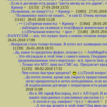
Если в договоре есть раздел "шесть месяц на это даром", т
Крекер
> [1133] 27-01-2018 23:55
Полковник, не пишут? (-)
<
Крекер
> [1085] 27-01-2018
"Полковнику никто не пишет..." и сам D. Очень мутная
[1141] 28-01-2018 12:28
++ (-) (Горячая новость)
<
Крекер
> [1364] 28-01-20
наблюдать на склянках и теле2форум значительно в
(-) (Печальная новость)
<
qace
> [1146] 28-01-2018
DANYCOM — все, что нужно знать о новом сотовом опера
26-01-2018 17:09
Вопросов стало только больше. В итоге все халявщики по
[1339] 26-01-2018 18:55
Да, какое то кредитное фуфло, похоже (-)
<
AntiMegaF
Это обсуждали в этой теме с самого начала. Гендире
(родоначальников этого виртуала) - м.б. просто базу 
Только что МТС прислал СМС-ку.. Предлагает кре
[1235] 09-02-2018 17:32
Чем плохи быстрые кредиты?
(-) (Тупой вопрос
Да почти ничем, кроме как скорость прирастани
легко превратиться в нечто неподъёмное, если вов
В подписанном договоре с оператором есть разде
2018 11:09
Но в ЛК тариф Кислород_тест с АП 0 руб. И вс
ваших персданных и рекламных рассылок (-)
А потом в суд, наверно? =)) (-)
<
decarch
> [
А что вы делаете в этой теме? Она явно на д