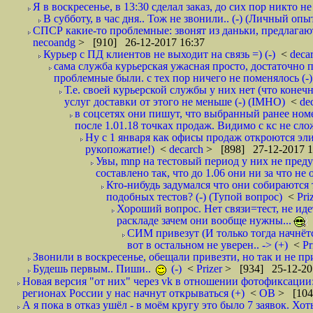
Я в воскресенье, в 13:30 сделал заказ, до сих пор никто н
В субботу, в час дня.. Тож не звонили.. (-) (Личный опы
СПСР какие-то проблемные: звонят из даньки, предлагают 
necoandg
> [910] 26-12-2017 16:37
Курьер с ПД клиентов не выходит на связь =) (-)
<
deca
сама служба курьерская ужасная просто, достаточно п
проблемные были. с тех пор ничего не поменялось (-)
Т.е. своей курьерской службы у них нет (что коне
услуг доставки от этого не меньше (-) (IMHO)
<
de
в соцсетях они пишут, что выбранный ранее ном
после 1.01.18 точках продаж. Видимо с кс не сло
Ну с 1 января как офисы продаж откроются эли
рукопожатие!)
<
decarch
> [898] 27-12-2017 1
Увы, mnp на тестовый период у них не преду
составлено так, что до 1.06 они ни за что не 
Кто-нибудь задумался что они собираются
подобных тестов? (-) (Тупой вопрос)
<
Pri
Хороший вопрос. Нет связи=тест, не идет
раскладе зачем они вообще нужны...
СИМ привезут (И только тогда начнётся
вот в остальном не уверен.. -> (+)
<
Pr
Звонили в воскресенье, обещали привезти, но так и не при
Будешь первым.. Пиши..
(-)
<
Prizer
> [934] 25-12-20
Новая версия "от них" через vk в отношении фотофиксаци
регионах России у нас начнут открываться (+)
<
ОВ
> [104
А я пока в отказ ушёл - в моём кругу это было 7 заявок. Х