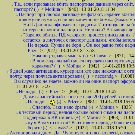
Т.е., если при заказе вбить паспортные данные через сай
паспорт? (-)
<
Мойша
> [940] 13-01-2018 11:34
Паспорт при любом раскладе не фотают. Заранее вбит
никому не нужны, если вы конечно не бомж.. (Бомжам в
На ПД иногда оформляют кредиты. И отнюдь не на б
интересны копии паспортов. Не знали? А выводы дела
"Заранее вбитые ПД ускоряют процесс вписывания"?
остается, а листочек с паспорт данными, чтобы заполн
Не парься. Лучше не бери... Он всё равно тебе нафи
Prizer
> [927] 13-01-2018 13:58
Наконец здравая мысль. (-)
<
Consul
> [871] 14-
В чем сакральный смысл передачи паспортных да
каракули? (+)
<
Мойша
> [942] 14-01-2018 10:5
6 дней ждал активации, курьер или кто еще накосячил с от
почту, через полчаса активировали (+)
<
necoandg
> [1008]
Вы случайно не знаете, можно ли на один паспорт оформи
11-01-2018 13:27
Не надо.. (-)
<
Prizer
> [868] 11-01-2018 13:45
Даже гарантийный взнос не надо 200 рублей за июнь?
Не надо...
(-)
<
Prizer
> [881] 11-01-2018 15:05
Спасибо. Таки надо брать! (-)
<
Мойша
> [835] 
в тестовый период нельзя больше одной симки на паспор
Поддержка в ВК пишет. (+)
<
Мойша
> [963] 11-01-
ну я Вам что сказал? В тестовом периоде больше одн
берите (-)
<
slava87
> [1022] 11-01-2018 15:50
Активировали днем. Да.. Чувствую, что все коллеги, соска