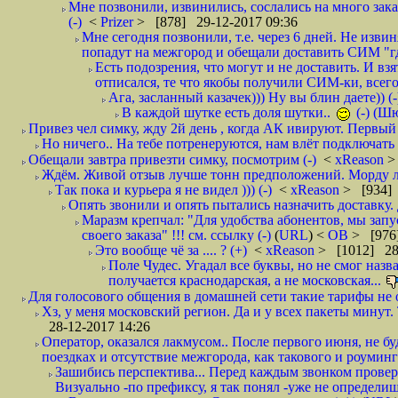
Мне позвонили, извинились, сослались на много заказ
(-)
<
Prizer
> [878] 29-12-2017 09:36
Мне сегодня позвонили, т.е. через 6 дней. Не изв
попадут на межгород и обещали доставить СИМ "где
Есть подозрения, что могут и не доставить. И взят
отписался, те что якобы получили СИМ-ки, всего 
Ага, засланный казачек))) Ну вы блин даете)) (-
В каждой шутке есть доля шутки..
(-) (Ш
Привез чел симку, жду 2й день , когда АК ивируют. Первый р
Но ничего.. На тебе потренеруются, нам влёт подключать б
Обещали завтра привезти симку, посмотрим (-)
<
xReason
>
Ждём. Живой отзыв лучше тонн предположений. Морду ли
Так пока и курьера я не видел ))) (-)
<
xReason
> [934] 
Опять звонили и опять пытались назначить доставку. 
Маразм крепчал: "Для удобства абонентов, мы запу
своего заказа" !!! см. ссылку (-)
(
URL
) <
ОВ
> [976
Это вообще чё за .... ? (+)
<
xReason
> [1012] 28
Поле Чудес. Угадал все буквы, но не смог наз
получается краснодарская, а не московская...
Для голосового общения в домашней сети такие тарифы не о
Хз, у меня московский регион. Да и у всех пакеты минут. 
28-12-2017 14:26
Оператор, оказался лакмусом.. После первого июня, не бу
поездках и отсутствие межгорода, как такового и роуминга.
Зашибись перспектива... Перед каждым звонком проверят
Визуально -по префиксу, я так понял -уже не определи