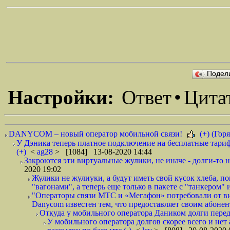
Подел
Настройки:
Ответ
•
Цита
DANYCOM – новый оператор мобильной связи!
(+) (Горя
У Дэника теперь платное подключение на бесплатные тариф
(+)
<
ag28
> [1084] 13-08-2020 14:44
Закроются эти виртуальные жулики, не иначе - долги-то не
2020 19:02
Жулики не жулиуки, а будут иметь свой кусок хлеба, 
"вагонами", а теперь еще только в пакете с "танкером" и
"Операторы связи МТС и «Мегафон» потребовали от вир
Danycom известен тем, что предоставляет своим абонент
Откуда у мобильного оператора Даником долги перед
У мобильного оператора долгов скорее всего и нет