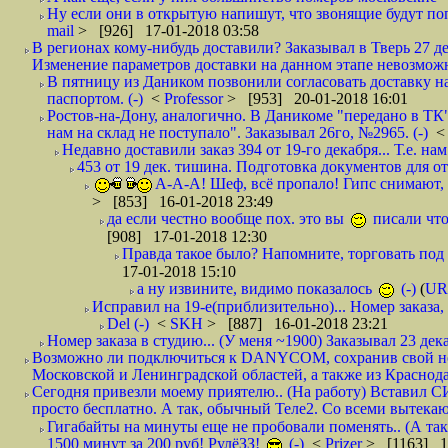
Ну если они в открытую напишут, что звонящие будут поп
mail
> [926] 17-01-2018 03:58
В регионах кому-нибудь доставили? Заказывал в Тверь 27 де
Изменение параметров доставки на данном этапе невозможн
В пятницу из Даником позвонили согласовать доставку н
паспортом. (-)
<
Professor
> [953] 20-01-2018 16:01
Ростов-на-Дону, аналогично. В Даникоме "передано в ТК"
нам на склад не поступало". Заказывал 26го, №2965. (-)
Недавно доставили заказ 394 от 19-го декабря... Т.е. нам
453 от 19 дек. тишина. Подготовка документов для от
А-А-А! Шеф, всё пропало! Гипс снимают, к
> [853] 16-01-2018 23:49
да если честно вообще пох. это вы
писали что
[908] 17-01-2018 12:30
Правда такое было? Напомните, торговать под
17-01-2018 15:10
а ну извините, видимо показалось
(-)
(
UR
Исправил на 19-е(приблизительно)... Номер заказа, 
Del (-)
<
SKH
> [887] 16-01-2018 23:21
Номер заказа в студию... (У меня ~1900) Заказывал 23 дека
Возможно ли подключиться к DANYCOM, сохранив свой номе
Московской и Ленинградской областей, а также из Краснода
Сегодня привезли моему приятелю.. (На работу) Вставил СИ
просто бесплатно. А так, обычный Теле2. Со всеми вытек
Гигабайты на минуты еще не пробовали поменять.. (А та
1500 минут за 200 руб! РулёЗЗ!
(-)
<
Prizer
> [1163] 1