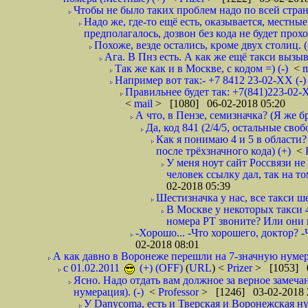
Чтобы не было таких проблем надо по всей стране
Надо же, где-то ещё есть, оказывается, местны
предполагалось, дозвон без кода не будет проход
Похоже, везде остались, кроме двух столиц. 
Ага. В Пнз есть. А как же ещё такси вызыв
Так же как и в Москве, с кодом =) (-)
<
m
Например вот так:- +7 8412 23-02-ХХ (-
Правильнее будет так: +7(841)223-02-Х
<
mail
> [1080] 06-02-2018 05:20
А что, в Пензе, семизначка? (Я же бр
Да, код 841 (2/4/5, остальные сво
Как я понимаю 4 и 5 в области?
после трёхзначного кода) (+)
<
У меня ноут сайт Россвязи не
человек ссылку дал, так на то
02-2018 05:39
Шестизначка у нас, все такси ш
В Москве у некоторых такси 
номера РТ звоните? Или они в
-Хорошо... -Что хорошего, доктор? -
02-2018 08:01
А как давно в Воронеже перешли на 7-значную нумер
с 01.02.2011
(+) (OFF)
(
URL
) <
Prizer
> [1053] 0
Ясно. Надо отдать вам должное за верное замечан
нумерация). (-)
<
Professor
> [1246] 03-02-2018 
У Danycoma, есть и Тверская и Воронежская ну