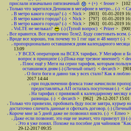
прислали изначально пятизначный
+ (+)
<
feoser
> [102
Только что зарегился Деником в мегафоне в метро... (-)
<
С
В метро какого города? (-)
<
Nick
> [803] 01-01-2019 16
В метро какого города? (-)
<
Nick
> [797] 01-01-2019 16
В метро какого города? (-)
<
Nick
> [963] 01-01-2019 16
VoLTE не мелькал?
(-) (Тупой вопрос)
<
Prizer
> [900]
Все нравится. Все идентично Теле2. Буду советовать всем. (-
Вроде все хорошо, ток почему то 1 гиг щас и 48 минут (-)
<
пропорционально оставшимся дням календарного месяца в
13:09
У ВСЕХ операторов на ВСЕХ тарифах. У Мегафон и Би 
вопрос в принципе (-) (Пока еще трезвое мнение!)
<
de
Плюс ещё у Меги на серии тарифов, которым пользую
оставшимся дням (-) (Личный опыт)
<
decarch
> [901
О боги боги и давно так у всех стало? Как я люблю 
2017 14:44
при подключении флекса тоже начислили пропорц
предоставлять,а АП осталась посуточная (-)
<
sl
На тарифах с привязкой к календарному месяцу 
разницы. (-)
<
decarch
> [962] 29-12-2017 15:01
Только что привезли, пробовать буду после завтра, курьер н
достаточно сличить данные и сфоткать договор. (-) (Личный 
Короче мне за 5 дней даже не позвонил никто. (-)
<
Erneo
>
Даже если позвонят, это еще не значит, что привезут ))) (-)
Это я уже понял. Похоже на пособие для чайников "Как о
29-12-2017 09:35