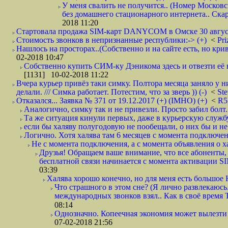
У меня свалить не получится.. (Номер Московс
без домашнего стационарного интернета.. Ск
2018 11:20
Стартовала продажа SIM-карт DANYCOM в Омске 30 августа 
Стоимость звонков в непризнанные республики:-> (+)
<
Pri
Нашлось на просторах..(Собственно и на сайте есть, но криво. А наро
02-2018 10:47
Собственно купить СИМ-ку Дэникома здесь и отвезти её в
[1131] 10-02-2018 11:22
Вчера курьер привёз таки симку. Полтора месяца заняло у н
делали. /// Симка работает. Потестим, что за зверь )) (-)
<
St
Отказался... Заявка № 371 от 19.12.2017 (+) (IMHO) (+)
<
R
Аналогично, симку так и не привезли. Просто забил болт. 
Та же ситуация кинули первых, даже в курьерскую службу
если бы халяву полугодовую не пообещали, о них бы и не
Логично. Хотя халява там 6 месяцев с момента подключени
Не с момента подключения, а с момента объявления о хал
Друзья! Обращаем ваше внимание, что все абоненты, 
бесплатной связи начинается с момента активации 
03:39
Халява хорошо конечно, но для меня есть большое 
Что страшного в этом сне? (Я лично развлекаюсь.
международных звонков взял.. Как в своё время
08:14
Однозначно. Копеечная экономия может вылезти
07-02-2018 21:56