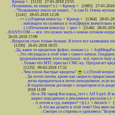
Крекер
> [1133] 27-01-2018 23:55
Полковник, не пишут? (-)
<
Крекер
> [1085] 27-01-2018
"Полковнику никто не пишет..." и сам D. Очень мутная
[1141] 28-01-2018 12:28
++ (-) (Горячая новость)
<
Крекер
> [1364] 28-01-20
наблюдать на склянках и теле2форум значительно в
(-) (Печальная новость)
<
qace
> [1146] 28-01-2018
DANYCOM — все, что нужно знать о новом сотовом опера
26-01-2018 17:09
Вопросов стало только больше. В итоге все халявщики по
[1339] 26-01-2018 18:55
Да, какое то кредитное фуфло, похоже (-)
<
AntiMegaF
Это обсуждали в этой теме с самого начала. Гендире
(родоначальников этого виртуала) - м.б. просто базу 
Только что МТС прислал СМС-ку.. Предлагает кре
[1235] 09-02-2018 17:32
Чем плохи быстрые кредиты?
(-) (Тупой вопрос
Да почти ничем, кроме как скорость прирастани
легко превратиться в нечто неподъёмное, если вов
В подписанном договоре с оператором есть разде
2018 11:09
Но в ЛК тариф Кислород_тест с АП 0 руб. И вс
ваших персданных и рекламных рассылок (-)
А потом в суд, наверно? =)) (-)
<
decarch
> [
А что вы делаете в этой теме? Она явно на д
Смотрю со стороны и удивляюсь "Безумию