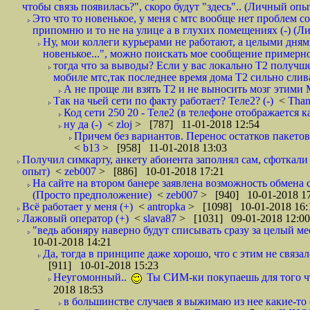
чтобы связь появилась?", скоро будут "здесь".. (Личный опыт
Это что то новенькое, у меня с мтс вообще нет проблем с
припомню и то не на улице а в глухих помещениях (-) (
Ну, мои коллеги курьерами не работают, а целыми днями
новенькое...", можно поискать мое сообщение примерно 
тогда что за выводы? Если у вас локально Т2 получше
мобиле мтс,так последнее время дома Т2 сильно слива
А не проще ли взять Т2 и не выносить мозг этими
Так на чьей сети по факту работает? Теле2? (-)
<
Tha
Код сети 250 20 - Теле2 (в телефоне отображается
ну да (-)
<
zloj
> [787] 11-01-2018 12:54
Причем без вариантов. Перенос остатков пакетов
<
b13
> [958] 11-01-2018 13:03
Получил симкарту, анкету абонента заполнял сам, сфоткали 
опыт)
<
zeb007
> [886] 10-01-2018 17:21
На сайте на втором банере заявлена возможность обмена 
(Просто предположение)
<
zeb007
> [940] 10-01-2018 1
Всё работает у меня (+)
<
antropka
> [1098] 10-01-2018 16:
Лажовый оператор (+)
<
slava87
> [1031] 09-01-2018 12:00
"ведь абоняру наверно будут списывать сразу за целый мес
10-01-2018 14:21
Да, тогда в принципе даже хорошо, что с этим не связал
[911] 10-01-2018 15:23
Неугомонный..
Ты СИМ-ки покупаешь для того ч
2018 18:53
в большинстве случаев я выжимаю из нее какие-то со