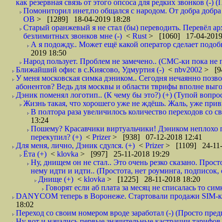
как резервная связь от этого опсоса для редких звонков (-) (
Помониторил инет,по общался с народом. От добра добра 
ОВ
> [1289] 18-04-2019 18:28
Старый оранжевый я не стал (бы) переводить. Перевёл а
безлимитных звонков мне (-)
<
Rust
> [1060] 17-04-2019
А я подожду.. Может ещё какой оператор сделает подо
2019 18:50
Народ пользует. Проблем не замечено.. (СМС-ки пока не п
Ближайший офис в с.Киясово, Удмуртия (-)
<
nbv2002
> [9
У меня московская симка дэником.. Сегодня нечаянно позво
абонентов? Ведь для москвы и области тврифы вполне выго
Дэник поменял логотип.. (К чему бы это?) (+) (Тупой вопро
Жизнь такая, что хорошего уже не ждёшь. Жаль, уже привы
В полтора раза увеличилось количество переходов со
13:24
Пошему? Красавчики виртуальчики! Дэником неплохо п
перекупил? (+)
<
Prizer
> [938] 07-12-2018 12:41
Для меня, лично, Дэник сдулся. (+)
<
Prizer
> [1109] 24-11-
Ёта (+)
<
klovka
> [997] 25-11-2018 19:29
Ну, днищем он не стал.. Это очень резко сказано. Прос
нему идти и идти.. (Простота, нет роуминга, подписок
Днище (+)
<
klovka
> [1225] 28-11-2018 18:20
Говорят если аб плата за месяц не списалась то симк
DANYCOM теперь в Воронеже. Стартовали продажи SIM-карт
18:02
Переход со своим номером вроде заработал (-) (Просто пре
Ну вот и начались первые значительные кастрации тарифов 