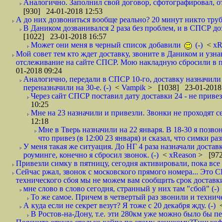
Аналогично. Заполнил свой договор, сфотографировал, 
[930] 24-01-2018 12:53
А до них дозвониться вообще реально? 20 минут никто трубк
В Даником дозванивался 2 раза без проблем, и в СПСР дозв
[1022] 23-01-2018 16:57
Может они меня в черный список добавили
(-)
<
xR
Мой совет тем кто ждет доставку, звоните в Даником и узн
отслеживание на сайте СПСР. Мою накладную сбросили в п
01-2018 09:24
Аналогично, передали в СПСР 10-го, доставку назначили н
переназначили на 30-е. (-)
<
Vampik
> [1038] 23-01-2018
Через сайт СПСР поставил дату доставки 24 - не привезл
10:25
Мне на 23 назначили и привезли. Звонки не проходят 
12:18
Мне в Тверь назначили на 22 января. В 18-30 я позво
что привез (в 12:00 23 января) и сказал, что симки раз
У меня такая же ситуация. До НГ 4 раза назначали доставк
роуминге, конечно я сбросил звонок. (-)
<
xReason
> [972
Привезли симку в пятницу, сегодня активировали, пока все 
Сейчас ржал, звонок с московского прямого номера... Это С
технического сбоя мы не можем вам сообщить срок доставки
мне слово в слово сегодня, странный у них там "сбой" (-)
То же самое. Причем в четвертый раз звонили и техниче
А куда если не секрет везут? Я тоже с 20 декабря жду. (-)
В Ростов-на-Дону, т.е. эти 280км уже можно было бы пеш