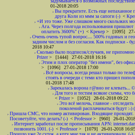
задумывается о возможных последствия
01-2018 20:05
Вы прекратите. Есть еще непаханное 
друга Коли из ммм за сапоги (-)
<
Кре
+И это тоже. Уже слишком много скользких мо
Ага. Через полгода использования пришлют п
оплатить 3600%" (+)
<
Крекер
> [1095] 27-
Очень очень тупой вопрос.... 500% годовых и ге
задним числом и без согласия. Как подписки - бу
2018 10:47
Сколько было подписок/случаев, не припомню 
Prizer
> [1444] 27-01-2018 16:16
Этим и плох оператор "без имени", без офиса
> [1096] 27-01-2018 17:00
Всё вопросы, всегда решал только по телеф
стоять в очереди с теми кто пришел попол
01-2018 17:48
Зарекалась ворона г@вно не клевать... ©
Для того и тестим всякие схемы, что б
<
Prizer
> [1052] 28-01-2018 09:22
Это всё мелочь, главное - отследит
поколений расплачиваться будут :-) (
Пришла СМС, что номер активирован. Входящие проходят. И
Посоветуйте, что делать? (-)
<
Professor
> [960] 26-01-2018
Интернет заработал после прописывания APN: internet.da
позвонить 1001. (-)
<
Professor
> [1079] 26-01-2018 16:0
Прошло уже 2е суток, а крту мне так и не активировали. (-)