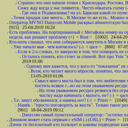
Странно что они начали точки с Краснодара, Ростова,
Сижу жду когда у нас появятся.. Чисто обкатать схему (-
Где они в Подмосковье? на ул. Барклая какой-то пункт
Точек продаж уже много... В Москве то же есть.. Можно на
Оператор MVNO Danycom Mobile раскрыл абонентскую базу.
[915] 25-04-2019 16:24
Есть проблемка. На портированный с Мегафона номер на при
неделя, как решают проблему (+)
<
Rust
> [1002] 24-04-20
Кто-нить слышал, что они собираются замутить в Москве в к
Уже начало мая - чем кончилось? (-)
<
qace
> [860] 07-05
Если в 2-х словах, то заверили в том, что помирать не с
Осталось понять, кто стоит за спиной. Вот про Yota "
2019 01:06
Одному мне кажется, что у кого-то "показания" не с
Всем, кто читает много вбросов, понятно, что люб
13-05-2019 01:06
Смысл моего моста был в том, что любителям х
постить всякое г...но на этом уважаемом ресурсе.
На этом уважаемом ресурсе резвятся без огр
чистку надо начинать с малого, не? (-)
<
qac
Т.е. замут обозначился, а намека нет? (-)
<
Prizer
> [1049]
Намёк - "просто поговорить за жисть". Только такие ра
[961] 18-04-2019 09:12
Danycom самый пунктуальный оператор:- "остатки па
Дэником может стать первым с еSIM (-)
(
URL
) <
Prizer
> [11
Дэник тп бесплатный кто пользует и каковы подводные кам