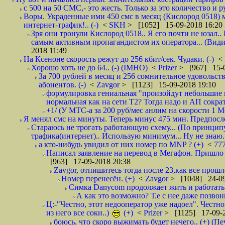
с 500 на 50 СМС,- это жесть. Только за это количество и ру
Воры. Украденные ими 450 смс в месяц (Кислород 0518) 
интернет-трафик!.. (-)
<
SKH
> [1052] 15-09-2018 16:20
Зря они тронули Кислород 0518.. Я его почти не юзал.. 
самым активным пропагандистом их оператора... (Видим
2018 11:49
На Ксеноне скорость режут до 256 кбит/сек. Чудаки. (-)
<
Хорошо хоть не до 64.. (-) (IMHO)
<
Prizer
> [967] 15-0
За 700 рублей в месяц и 256 сомнительное удовольст
абонентов. (-)
<
Zavgor
> [1123] 15-09-2018 19:10
формулировка гениальная "произойдут небольшие из
нормальная как на сети Т2? Тогда надо и АП сократ
+1/ (У МТС-а за 200 руб/мес анлим на скорости 1 Мб
Я менял смс на минуты. Теперь минус 475 мин. Предпослед
Стараюсь не трогать работающую схему... (По принципу
трафика(интернет).. Использую минимум... Ну не знаю..
а кто-нибудь увидил от них номер по MNP ? (+)
<
77
Написал заявление на перевод в Мегафон. Пришло 
[963] 17-09-2018 20:38
Zavgor, отпишитесь тогда после 23,как все прошло
Номер перенесён. (+)
<
Zavgor
> [1048] 24-09
Симка Danycom продолжает жить и работать 
А как это возможно? Т.е с нее даже позвон
Ц:-"Честно, этот недооператор уже надоел". Честно
из него все соки..)
(+)
<
Prizer
> [1125] 17-09-2
боюсь, что скоро выжимать будет нечего.. (+) (Пе