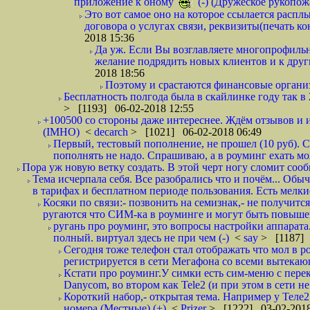
приложение к оному
(-) (Дружеское рукопож
Это вот самое оно на которое ссылается распл
договора о услугах связи, реквизиты(печать ко
2018 15:36
Да уж. Если Вы возглавляете многопрофиль
желание подрядить новых клиентов и к други
2018 18:56
Поэтому и срастаются финансовые организа
Бесплатность полгода была в скайлинке году так в
> [1193] 06-02-2018 12:55
+100500 со стороны даже интереснее. Ждём отзывов и и
(IMHO)
<
decarch
> [1021] 06-02-2018 06:49
Первый, тестовый пополнение, не прошел (10 руб). Сд
пополнять не надо. Спрашиваю, а в роуминг ехать мо
Пора уж новую ветку создать. В этой черт ногу сломит сооб
Тема исчерпала себя. Все разобрались что и почём... О
в тарифах и бесплатном периоде пользования. Есть мелкие
Косяки по связи:- позвонить на семизнак,- не получится
ругаются что СИМ-ка в роуминге и могут быть повышен
ругань про роуминг, это вопросы настройки аппарата
полный. виртуал здесь не при чем (-)
<
say
> [1187] 
Сегодня тоже телефон стал отображать что мол в р
регистрируется в сети Мегафона со всеми вытекаю
Кстати про роуминг.У симки есть сим-меню с пере
Danycom, во втором как Tele2 (и при этом в сети не 
Короткий набор,- открытая тема. Например у Теле2
номера (Местные) (+)
<
Prizer
> [1222] 03-02-2018