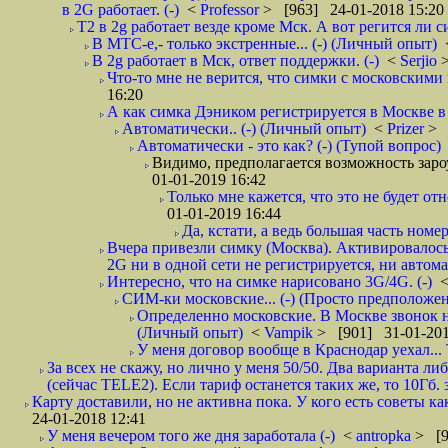
в 2G работает. (-)
<
Professor
> [963] 24-01-2018 15:20
T2 в 2g работает везде кроме Мск. А вот регится ли с
В МТС-е,- только экстренные... (-) (Личный опыт)
В 2g работает в Мск, ответ поддержки. (-)
<
Serjio
Что-то мне не верится, что симки с московскими 
16:20
А как симка Дэником регистрируется в Москве в 
Автоматически.. (-) (Личный опыт)
<
Prizer
> 
Автоматически - это как? (-) (Тупой вопрос)
Видимо, предполагается возможность зароу
01-01-2019 16:42
Только мне кажется, что это не будет о
01-01-2019 16:44
Да, кстати, а ведь большая часть номер
Вчера привезли симку (Москва). Активировалось п
2G ни в одной сети не регистрируется, ни автом
Интересно, что на симке нарисовано 3G/4G. (-)
СИМ-ки московские... (-) (Просто предположе
Определенно московские. В Москве звонок н
(Личный опыт)
<
Vampik
> [901] 31-01-201
У меня договор вообще в Краснодар уехал...
За всех не скажу, но лично у меня 50/50. Два варианта л
(сейчас TELE2). Если тариф останется таких же, то 10Гб. 
Карту доставили, но не активна пока. У кого есть советы к
24-01-2018 12:41
У меня вечером того же дня заработала (-)
<
antropka
> [9