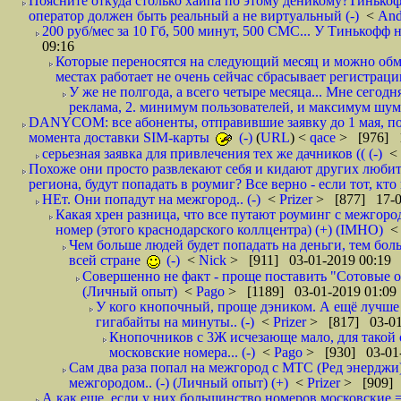
Поясните откуда столько хайпа по этому деникому?Тинькоф
оператор должен быть реальный а не виртуальный (-)
<
And
200 руб/мес за 10 Гб, 500 минут, 500 СМС... У Тинькофф не
09:16
Которые переносятся на следующий месяц и можно обмен
местах работает не очень сейчас сбрасывает регистрацию
У же не полгода, а всего четыре месяца... Мне сегод
реклама, 2. минимум пользователей, и максимум шума.
DANYCOM: все абоненты, отправившие заявку до 1 мая, пол
момента доставки SIM-карты
(-)
(
URL
) <
qace
> [976] 1
серьезная заявка для привлечения тех же дачников (( (-)
<
Похоже они просто развлекают себя и кидают других любител
региона, будут попадать в роумиг? Все верно - если тот, кто вам звони 
НЕт. Они попадут на межгород.. (-)
<
Prizer
> [877] 17-0
Какая хрен разница, что все путают роуминг с межгор
номер (этого краснодарского коллцентра) (+) (IMHO)
Чем больше людей будет попадать на деньги, тем бо
всей стране
(-)
<
Nick
> [911] 03-01-2019 00:19
Совершенно не факт - проще поставить "Сотовые опе
(Личный опыт)
<
Pago
> [1189] 03-01-2019 01:09
У кого кнопочный, проще дэником. А ещё лучше 
гигабайты на минуты.. (-)
<
Prizer
> [817] 03-01
Кнопочников с 3Ж исчезающе мало, для такой 
московские номера... (-)
<
Pago
> [930] 03-01-
Сам два раза попал на межгород с МТС (Ред энерджи) 
межгородом.. (-) (Личный опыт) (+)
<
Prizer
> [909] 
А как еще, если у них большинство номеров московские =