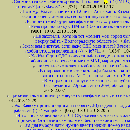
Сложностей сам себе нагородил.. В голове..
(-) (IMHO
почему? (-)
<
slava87
> [931] 10-01-2018 12:17
Потому.. Вы же знаете что Т2 нет в Астрахани. Зачем
если не очень, дождись, скоро отпишутся все кто полу
Если нет теле2 будет мегафон или мтс ... у меня так 
Речь про доставку СИМ-ки (Как я понял, они не з
[980] 10-01-2018 18:46
Не захотели. Хотя на тот момент мой город бы
вверху сайта - Волгоградскую область (-)
<
sla
Зачем вам виртуал, если даже СДС маринуете? Зачем 
хобби это, для коллекции (-)
<
je7711
> [1034] 10-
Хобби. Один СДС,полученный по коду, активно и
абонярные, перенесенные по MNP, мариную, може
"получилось отключить абоняру и пакеты" - как
В стародавние времена тарифа была такая те
звонить только на МТС, на остальных по 2 руб
В Астрахани на другие местные - по рубл
без роуминга. 72р капает по 20%, обязан т
2018 22:07
Привезли таки в пятницу еще, сеть телефон видит, но симку
01-2018 12:29
Эх.. Заявку приняли одним из первых, 3(!) недели назад, 
работает. (-)
<
Vampik
> [965] 08-01-2018 20:51
4-го числа зашёл на сайт СПСР, оказалось, что там мож
привезли (хотя дэни сам должны были созвониться со мн
Там для выбора даты нужно ввести некий номер накла