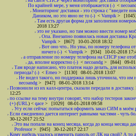
на сайте СПСР через мониторинг доставки отображ
По крайней мере, у меня отображается (-)
<
necoan
Мониторинг доставки - это строка с "введите но
Даником, но это явно не то (-)
<
Vampik
> [1045]
Там есть другая форма для заполнения номером 
2018 13:27
это не указано, но там можно ввести номер моб
Опа. Внезапно появилась новая доставка Кра
Vampik
> [867] 10-01-2018 18:32
Вот оно что.. Но увы, по номеру телефона о
ничего (-)
<
Vampik
> [934] 10-01-2018 17:
а отправление по номеру телефона на СПСР уже отоб
да, вполне корректно (-)
<
necoandg
> [844] 09-01
Там вроде написано, что платеж надо делать, для использ
периода? (-)
<
Erneo
> [1130] 08-01-2018 13:07
Не видел такого, но поддержка лишь уточнила, что им 
necoandg
> [947] 08-01-2018 13:14
Позвонили из их калл-центра, сказали передали в доставку. И
12:25
по ссылке на тему внутри говорят, что набор тестеров зак
(+)
(
URL
) <
qace
> [1029] 08-01-2018 09:58
Угу если сейчас попытаться оформить заказ СИМ в моём р
Если ежедневно дается интернет равными частями - чуть боле
30-12-2017 21:52
Это вы попали на конец месяца, когда до конца месяца дае
Professor
> [945] 30-12-2017 22:17
Кому нибудь удалось изменить пароль от ЛК на свой? А то 