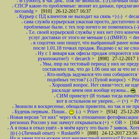
В субботу, в час дня.. Тож не звонили.. (-) (Личный опы
СПСР какие-то проблемные: звонят из даньки, предлагают 
necoandg
> [910] 26-12-2017 16:37
Курьер с ПД клиентов не выходит на связь =) (-)
<
deca
сама служба курьерская ужасная просто, достаточно п
проблемные были. с тех пор ничего не поменялось (-)
Т.е. своей курьерской службы у них нет (что коне
услуг доставки от этого не меньше (-) (IMHO)
<
de
в соцсетях они пишут, что выбранный ранее ном
после 1.01.18 точках продаж. Видимо с кс не сло
Ну с 1 января как офисы продаж откроются эли
рукопожатие!)
<
decarch
> [898] 27-12-2017 1
Увы, mnp на тестовый период у них не преду
составлено так, что до 1.06 они ни за что не 
Кто-нибудь задумался что они собираются
подобных тестов? (-) (Тупой вопрос)
<
Pri
Хороший вопрос. Нет связи=тест, не идет
раскладе зачем они вообще нужны...
СИМ привезут (И только тогда начнётся
вот в остальном не уверен.. -> (+)
<
Pr
Звонили в воскресенье, обещали привезти, но так и не при
Будешь первым.. Пиши..
(-)
<
Prizer
> [934] 25-12-20
Новая версия "от них" через vk в отношении фотофиксаци
регионах России у нас начнут открываться (+)
<
ОВ
> [104
А я пока в отказ ушёл - в моём кругу это было 7 заявок. Х
))) (-) (Личный опыт)
<
Ruslan99
> [888] 24-12-2017 23:56
Ну и зачем тогда нужен этот неизвестный виртуал? Если м