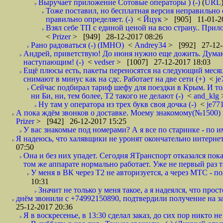
Выручает приложение Сотовые операторы ) (-)
(
URL
Тоже поставил, но бесплатная версия неправильно
правильно определяет. (-)
<
Йцук
> [905] 11-01-2
Взял себе ТП с единой ценой на всю страну.. При
<
Prizer
> [949] 28-12-2017 08:26
Рано радоваться (-) (IMHO)
<
Andrey34
> [992] 27-12-
Андрей, приветствую! До июня нужно еще дожить. Думаю 
наступающим! (-)
<
vedser
> [1007] 27-12-2017 18:03
Ещё плюсы есть, пакеты переносятся на следующий месяц 
снимают в минус как на сдс. Работает на две сети (+)
<
j
Сейчас подбирал тариф шефу для поездки в Крым. И то
ни Би, ни, тем более, Т2 такого не делают (-)
<
and_klg
Ну там у оператора из трех букв своя дочка (-)
<
je77
А пока ждём звонков о доставке. Моему знакомому(№1500) поз
Prizer
> [942] 26-12-2017 15:25
У вас знакомые под номерами? А я все по старинке - по 
Я надеюсь, что халявщики не уронят окончательно интернет 
07:50
Она и без них упадет. Сегодня ЯТранспорт отказался пока
том же аппарате нормально работает. Уже не первый раз т
У меня в ВК через Т2 не авторизуется, а через МТС - 
10:31
Значит не только у меня такое, а я надеялся, что просто
днём звонили с +74992150890, подтвердили получение на зав
25-12-2017 20:36
Я в воскресенье, в 13:30 сделал заказ, до сих пор никто н