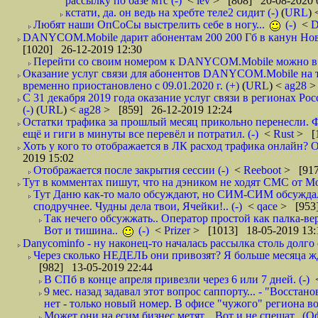
рассылку по базе мтс (-)
<
lev
> [808] 20-08-2020 
кстати, да. он ведь на хребте теле2 сидит (-)
(
URL
)
Любят наши ОпСоСы выстрелить себе в ногу...
(-)
<
DANYCOM.Mobile дарит абонентам 200 200 Гб в канун Нового
[1020] 26-12-2019 12:30
Перейти со своим номером к DANYCOM.Mobile можно в 5
Оказание услуг связи для абонентов DANYCOM.Mobile на 
временно приостановлено с 09.01.2020 г. (+)
(
URL
) <
ag28
>
С 31 декабря 2019 года оказание услуг связи в регионах Рос
(-)
(
URL
) <
ag28
> [859] 26-12-2019 12:24
Остатки трафика за прошлый месяц прикольно перенесли. Ф
ещё и гиги в минуты все перевёл и потратил. (-)
<
Rust
> [
Хоть у кого то отображается в ЛК расход трафика онлайн? О
2019 15:02
Отображается после закрытия сессии (-)
<
Reeboot
> [917
Тут в комментах пишут, что на дэником не ходят СМС от Мо
Тут Даню как-то мало обсуждают, но СИМ-СИМ обсуждали 
сподручнее. Чудны дела твои, Ячейки!.. (-)
<
qace
> [953]
Так нечего обсужжать.. Оператор простой как палка-верё
Вот и тишина..
(-)
<
Prizer
> [1013] 18-05-2019 13:
Danycominfo - ну наконец-то началась рассылка столь дол
Через сколько НЕДЕЛЬ они привозят? Я больше месяца жду,
[982] 13-05-2019 22:44
В СПб в конце апреля привезли через 6 или 7 дней. (-)
9 мес. назад задавал этот вопрос саппорту... - "Восст
нет - только новый номер. В офисе "чужого" региона во
Может они на есим бизнес метят... Вот и не спешат.. (О