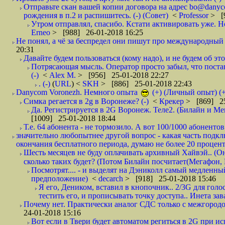
Отправьте скан вашей копии договора на адрес bo@danyc
рождения в п.2 и распишитесь. (-) (Совет)
<
Professor
> [
Утром отправлял, спасибо. Кстати активировать уже. Но 
Erneo
> [988] 26-01-2018 16:25
Не понял, а чё за беспредел они пишут про международный 
20:31
Давайте будем пользоваться (кому надо), и не будем об этом
Потрясающая мысль. Оператор просто забыл, что постави
(-)
<
Alex M.
> [956] 25-01-2018 22:27
. (-)
(
URL
) <
SKH
> [886] 25-01-2018 22:43
Danycom Voronezh. Немного опыта
(+) (Личный опыт) (+
Симка регается в 2g в Воронеже? (-)
<
Крекер
> [869] 25
Да. Регистрируется в 2G Воронеж. Теле2. (Билайн и Мег
[1009] 25-01-2018 18:44
Т.е. 64 абонента - не тормозило. А вот 100/1000 абонентов
значительно любопытнее другой вопрос - какая часть подк
окончания бесплатного периода, думаю не более 20 проценто
Шесть месяцев не буду оплачивать архивный Хайвэй.. (Он 
сколько таких будет? (Потом Билайн посчитает(Мегафон, 
Посмотрят.... - и выделят на Дэниколл самый медленный
предположение)
<
decarch
> [918] 25-01-2018 15:46
Я его, Деником, вставил в кнопочник.. 2/3G для голо
тестить его, и прописывать точку доступа.. Инета зава
Почему нет. Практически аналог СДС только с межгородом.
24-01-2018 15:16
Вот если в Твери будет автоматом региться в 2G при ис