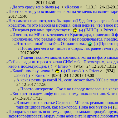
2017 14:58
Да это сразу ясно было (-)
<
xReason
> [1131] 24-12-2017
Песенка которую вспоминаешь когда читаешь название тар
2017 15:40
Нет самого главного, хотя бы одного(1!) действующего абон
кредитов, то это массовая истерия, сами верите, что такое п
Тизерная реклама присутствует..
(-) (IMHO)
<
Prizer
>
Именно, на МР есть человек из Краснодара, приведший ф
исключено, что реально никто и не подключается, предпол
Это засланный казачёк.. От даникома..
(-) (Просто 
Посмотрел чего он пишет в disqus, так ранее темы пр
2017 06:26
У меня такая же мысль возникла, когда на фото симкар
Сейчас ради интереса заказал СИМ себе. Посмотрим, как д
него в последующем. (-)
<
Erneo
> [945] 24-12-2017 13:32
Какой номер у заявки?
(-) (Просьба)
<
Prizer
> [924] 2
2965 (-)
<
Erneo
> [936] 24-12-2017 19:00
А какая разница какой №, если может быть 99% не подп
24-12-2017 17:56
Просто интересно.. Сколько народу повелось на халяв
Конкретно ждем инфу по реальному подключению. Фото симо
24-12-2017 17:23
В комментах к статье Сергея на МР есть реально подкл
тарифицироваться, как межгород. Пока всё мутно (-)
(
U
Продраться сквозь всю тему анрил, возможно продублирую,
зафотографировать морду лица абонента и другие любопытн