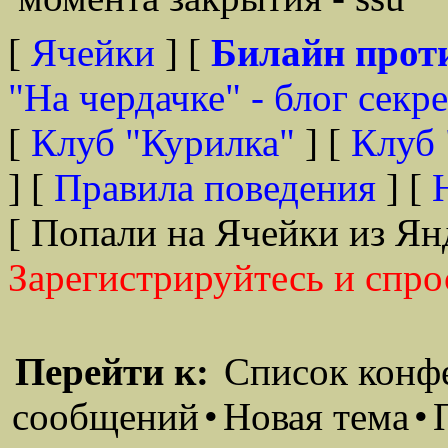
[
Ячейки
] [
Билайн прот
"На чердачке" - блог секр
[
Клуб "Курилка"
] [
Клуб 
] [
Правила поведения
] [
[ Попали на Ячейки из Ян
Зарегистрируйтесь и спро
Перейти к:
Список конф
сообщений
•
Новая тема
•