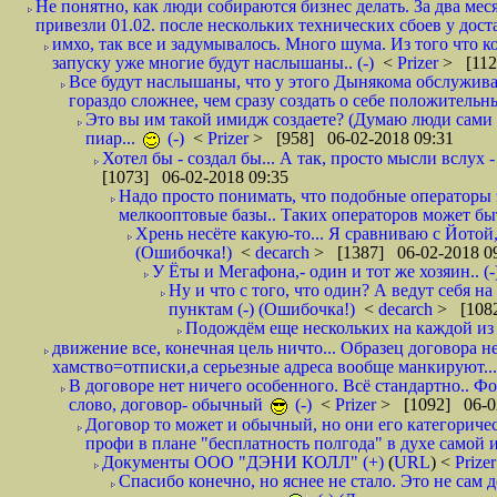
Не понятно, как люди собираются бизнес делать. За два мес
привезли 01.02. после нескольких технических сбоев у дост
имхо, так все и задумывалось. Много шума. Из того что к
запуску уже многие будут наслышаны.. (-)
<
Prizer
> [112
Все будут наслышаны, что у этого Дынякома обслужива
гораздо сложнее, чем сразу создать о себе положительн
Это вы им такой имидж создаете? (Думаю люди сами оп
пиар...
(-)
<
Prizer
> [958] 06-02-2018 09:31
Хотел бы - создал бы... А так, просто мысли вслух 
[1073] 06-02-2018 09:35
Надо просто понимать, что подобные операторы 
мелкооптовые базы.. Таких операторов может быт
Хрень несёте какую-то... Я сравниваю с Йотой
(Ошибочка!)
<
decarch
> [1387] 06-02-2018 0
У Ёты и Мегафона,- один и тот же хозяин.. (-
Ну и что с того, что один? А ведут себя 
пунктам (-) (Ошибочка!)
<
decarch
> [1082
Подождём еще нескольких на каждой из 
движение все, конечная цель ничто... Образец договора н
хамство=отписки,а серьезные адреса вообще манкируют...
В договоре нет ничего особенного. Всё стандартно.. Фот
слово, договор- обычный
(-)
<
Prizer
> [1092] 06-0
Договор то может и обычный, но они его категоричес
профи в плане "бесплатность полгода" в духе самой 
Документы ООО "ДЭНИ КОЛЛ" (+)
(
URL
) <
Prize
Спасибо конечно, но яснее не стало. Это не сам