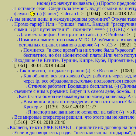
июня) их начнут выдавать (-) (Просто предпол
Поставьте себе "Следить за темой". Будут ссылки на почт
флудит
(-) (Совет)
<
decarch
> [1094] 31-01-2018 12:2
А вы видели цены в международном роуминге? Откуда такая
Промо-тариф? Или - "фишка" такая.. Каждый "раскручивае
симки "Для путешествий" - помните? ===> (-)
(
URL
) <
S
Для всех тарифов. Смотрите их сайт. (-)
<
Professor
> [
Помним-помним эти симки МТС. 12 руб/мин за входящие и
остальных странах намного дороже (-)
<
b13
> [892] 3
Помнится, "в свое время"на них тоже была "красота
бесплатно), но без абонентской платы.Или чего попут
Входящие 0 в Египте, Турции, Кипре, Кубе, Прибалтике, р
[1061] 30-01-2018 14:44
Так приятно, что даже страшно (-)
<
xReason
> [1089] 
Как обычно, вся эта халява будет работать через зад
через ip, все обрадовались,только пользоваться нево
Отлично работает. Входящие бесплатны. (-) (Личн
съездите с ним в роуминг. Вдруг и в самом деле, бомба... (
Как бы эта бомба не бомабнула по моему кошельку. А си
Вам звонили для потверждения и чего-то такого? Зака
Крекер
> [1139] 28-01-2018 11:27
Я паспортные данные не оставлял на сайте (-)
<
xR
Все мировые операторы решили, что этого им не хватало 
[1516] 27-01-2018 23:46
Коллеги, те кто УЖЕ ЮЗАЕТ - пришлите их договор на почту
Если в договоре есть раздел "шесть месяц на это даром", т