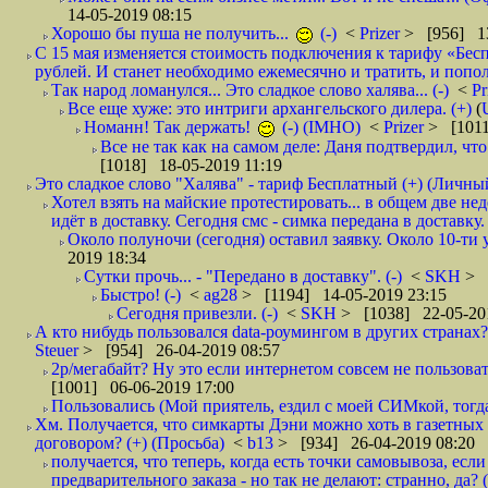
14-05-2019 08:15
Хорошо бы пуша не получить...
(-)
<
Prizer
> [956] 13
С 15 мая изменяется стоимость подключения к тарифу «Бесп
рублей. И станет необходимо ежемесячно и тратить, и попол
Так народ ломанулся... Это сладкое слово халява... (-)
<
Pr
Все еще хуже: это интриги архангельского дилера. (+)
(
Номанн! Так держать!
(-) (IMHO)
<
Prizer
> [1011
Все не так как на самом деле: Даня подтвердил, чт
[1018] 18-05-2019 11:19
Это сладкое слово "Халява" - тариф Бесплатный (+) (Личны
Хотел взять на майские протестировать... в общем две не
идёт в доставку. Сегодня смс - симка передана в доставку.
Около полуночи (сегодня) оставил заявку. Около 10-ти у
2019 18:34
Сутки прочь... - "Передано в доставку". (-)
<
SKH
> 
Быстро! (-)
<
ag28
> [1194] 14-05-2019 23:15
Сегодня привезли. (-)
<
SKH
> [1038] 22-05-20
А кто нибудь пользовался data-роумингом в других странах?
Steuer
> [954] 26-04-2019 08:57
2р/мегабайт? Ну это если интернетом совсем не пользовать
[1001] 06-06-2019 17:00
Пользовались (Мой приятель, ездил с моей СИМкой, тогд
Хм. Получается, что симкарты Дэни можно хоть в газетных к
договором? (+) (Просьба)
<
b13
> [934] 26-04-2019 08:20
получается, что теперь, когда есть точки самовывоза, есл
предварительного заказа - но так не делают: странно, да? (