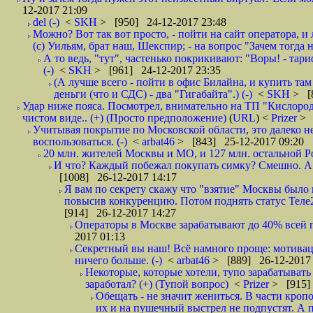
12-2017 21:09
del (-)
<
SKH
> [950] 24-12-2017 23:48
Можно? Вот так вот просто, - пойти на сайт оператора, и л
(с) Уильям, брат наш, Шекспир; - на вопрос "Зачем тогда 
А то ведь, "тут", частенько покрикивают: "Воры! - тариф-
(-)
<
SKH
> [961] 24-12-2017 23:35
(А лучше всего - пойти в офис Билайна, и купить там 
деньги (что и СДС) - два "Гигабайта".) (-)
<
SKH
> [
Удар ниже пояса. Посмотрел, внимательно на ТП "Кислород"
чистом виде.. (+) (Просто предположение)
(
URL
) <
Prizer
> 
Учитывая покрытие по Московской области, это далеко н
воспользоваться. (-)
<
arbat46
> [843] 25-12-2017 09:20
20 млн. жителей Москвы и МО, и 127 млн. остальной Рос
И что? Каждый побежал покупать симку? Смешно. А вт
[1008] 26-12-2017 14:17
Я вам по секрету скажу что "взятие" Москвы было 
повысив конкуренцию. Потом поднять статус Теле2 
[914] 26-12-2017 14:27
Операторы в Москве зарабатывают до 40% всей пр
2017 01:13
Секретный вы наш! Всё намного проще: мотиваци
ничего больше. (-)
<
arbat46
> [889] 26-12-2017 
Некоторые, которые хотели, тупо зарабатывать 
заработал? (+) (Тупой вопрос)
<
Prizer
> [915]
Обещать - не значит жениться. В части кропо
их и на пушечный выстрел не подпустят. А п