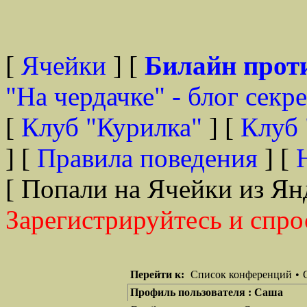
[
Ячейки
] [
Билайн прот
"На чердачке" - блог секр
[
Клуб "Курилка"
] [
Клуб 
] [
Правила поведения
] [
[ Попали на Ячейки из Ян
Зарегистрируйтесь и спро
Перейти к:
Список конференций
•
Профиль пользователя : Саша