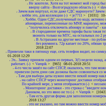
Не захотели. Хотя на тот момент мой город бы
вверху сайта - Волгоградскую область (-)
<
sla
Зачем вам виртуал, если даже СДС маринуете? Зачем 
хобби это, для коллекции (-)
<
je7711
> [1031] 10-
Хобби. Один СДС,полученный по коду, активно и
абонярные, перенесенные по MNP, мариную, може
"получилось отключить абоняру и пакеты" - как
В стародавние времена тарифа была такая те
звонить только на МТС, на остальных по 2 руб
В Астрахани на другие местные - по рубл
без роуминга. 72р капает по 20%, обязан т
2018 22:07
Привезли таки в пятницу еще, сеть телефон видит, но симку
01-2018 12:29
Эх.. Заявку приняли одним из первых, 3(!) недели назад, 
работает. (-)
<
Vampik
> [965] 08-01-2018 20:51
4-го числа зашёл на сайт СПСР, оказалось, что там мож
привезли (хотя дэни сам должны были созвониться со мн
Там для выбора даты нужно ввести некий номер накла
на сайте СПСР через мониторинг доставки отображ
По крайней мере, у меня отображается (-)
<
necoan
Мониторинг доставки - это строка с "введите но
Даником, но это явно не то (-)
<
Vampik
> [1043]
Там есть другая форма для заполнения номером 
2018 13:27
это не указано, но там можно ввести номер моб