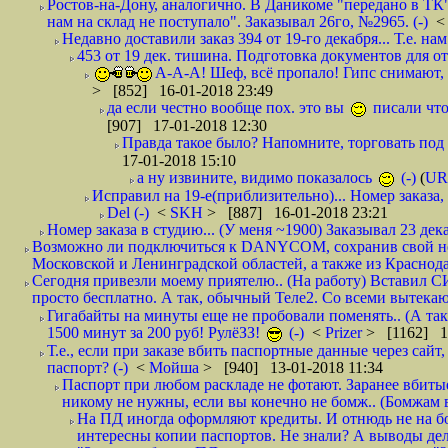
Ростов-на-Дону, аналогично. В Даникоме "передано в ТК"
нам на склад не поступало". Заказывал 26го, №2965. (-)
Недавно доставили заказ 394 от 19-го декабря... Т.е. нам
453 от 19 дек. тишина. Подготовка документов для от
А-А-А! Шеф, всё пропало! Гипс снимают, к
> [852] 16-01-2018 23:49
да если честно вообще пох. это вы
писали что
[907] 17-01-2018 12:30
Правда такое было? Напомните, торговать под
17-01-2018 15:10
а ну извините, видимо показалось
(-)
(
UR
Исправил на 19-е(приблизительно)... Номер заказа, 
Del (-)
<
SKH
> [887] 16-01-2018 23:21
Номер заказа в студию... (У меня ~1900) Заказывал 23 дека
Возможно ли подключиться к DANYCOM, сохранив свой номе
Московской и Ленинградской областей, а также из Краснода
Сегодня привезли моему приятелю.. (На работу) Вставил СИ
просто бесплатно. А так, обычный Теле2. Со всеми вытек
Гигабайты на минуты еще не пробовали поменять.. (А та
1500 минут за 200 руб! РулёЗЗ!
(-)
<
Prizer
> [1162] 1
Т.е., если при заказе вбить паспортные данные через сай
паспорт? (-)
<
Мойша
> [940] 13-01-2018 11:34
Паспорт при любом раскладе не фотают. Заранее вбит
никому не нужны, если вы конечно не бомж.. (Бомжам в
На ПД иногда оформляют кредиты. И отнюдь не на б
интересны копии паспортов. Не знали? А выводы дела