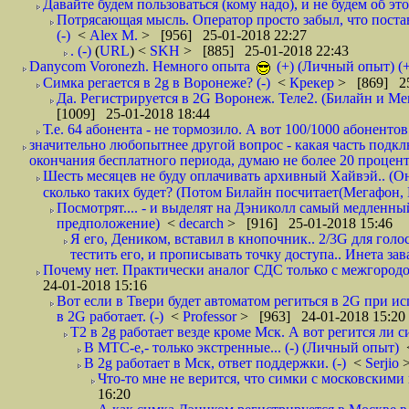
Давайте будем пользоваться (кому надо), и не будем об этом
Потрясающая мысль. Оператор просто забыл, что постави
(-)
<
Alex M.
> [956] 25-01-2018 22:27
. (-)
(
URL
) <
SKH
> [885] 25-01-2018 22:43
Danycom Voronezh. Немного опыта
(+) (Личный опыт) (+
Симка регается в 2g в Воронеже? (-)
<
Крекер
> [869] 25
Да. Регистрируется в 2G Воронеж. Теле2. (Билайн и Мег
[1009] 25-01-2018 18:44
Т.е. 64 абонента - не тормозило. А вот 100/1000 абонентов
значительно любопытнее другой вопрос - какая часть подк
окончания бесплатного периода, думаю не более 20 проценто
Шесть месяцев не буду оплачивать архивный Хайвэй.. (Он 
сколько таких будет? (Потом Билайн посчитает(Мегафон, 
Посмотрят.... - и выделят на Дэниколл самый медленный
предположение)
<
decarch
> [916] 25-01-2018 15:46
Я его, Деником, вставил в кнопочник.. 2/3G для голо
тестить его, и прописывать точку доступа.. Инета зава
Почему нет. Практически аналог СДС только с межгородом.
24-01-2018 15:16
Вот если в Твери будет автоматом региться в 2G при ис
в 2G работает. (-)
<
Professor
> [963] 24-01-2018 15:20
T2 в 2g работает везде кроме Мск. А вот регится ли с
В МТС-е,- только экстренные... (-) (Личный опыт)
В 2g работает в Мск, ответ поддержки. (-)
<
Serjio
Что-то мне не верится, что симки с московскими 
16:20