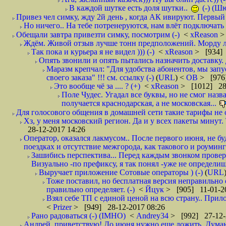
В каждой шутке есть доля шутки..
(-) (Ш
Привез чел симку, жду 2й день , когда АК ивируют. Первый р
Но ничего.. На тебе потренеруются, нам влёт подключать б
Обещали завтра привезти симку, посмотрим (-)
<
xReason
>
Ждём. Живой отзыв лучше тонн предположений. Морду ли
Так пока и курьера я не видел ))) (-)
<
xReason
> [934] 
Опять звонили и опять пытались назначить доставку. 
Маразм крепчал: "Для удобства абонентов, мы запу
своего заказа" !!! см. ссылку (-)
(
URL
) <
ОВ
> [976
Это вообще чё за .... ? (+)
<
xReason
> [1012] 28
Поле Чудес. Угадал все буквы, но не смог наз
получается краснодарская, а не московская...
Для голосового общения в домашней сети такие тарифы не о
Хз, у меня московский регион. Да и у всех пакеты минут. 
28-12-2017 14:26
Оператор, оказался лакмусом.. После первого июня, не бу
поездках и отсутствие межгорода, как такового и роуминга.
Зашибись перспектива... Перед каждым звонком проверят
Визуально -по префиксу, я так понял -уже не определи
Выручает приложение Сотовые операторы ) (-)
(
URL
Тоже поставил, но бесплатная версия неправильно
правильно определяет. (-)
<
Йцук
> [905] 11-01-2
Взял себе ТП с единой ценой на всю страну.. При
<
Prizer
> [949] 28-12-2017 08:26
Рано радоваться (-) (IMHO)
<
Andrey34
> [992] 27-12-
Андрей, приветствую! До июня нужно еще дожить. Думаю 