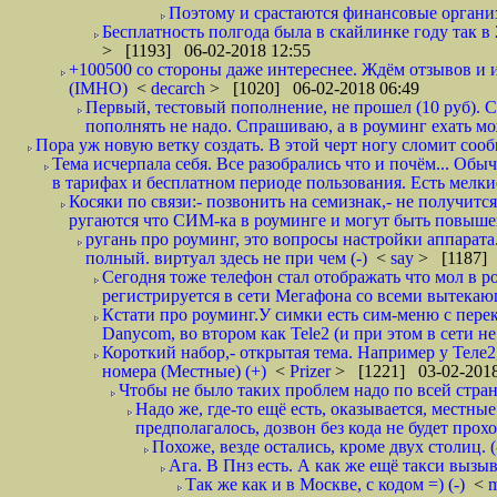
Поэтому и срастаются финансовые организа
Бесплатность полгода была в скайлинке году так в
> [1193] 06-02-2018 12:55
+100500 со стороны даже интереснее. Ждём отзывов и и
(IMHO)
<
decarch
> [1020] 06-02-2018 06:49
Первый, тестовый пополнение, не прошел (10 руб). Сд
пополнять не надо. Спрашиваю, а в роуминг ехать мо
Пора уж новую ветку создать. В этой черт ногу сломит сооб
Тема исчерпала себя. Все разобрались что и почём... О
в тарифах и бесплатном периоде пользования. Есть мелкие
Косяки по связи:- позвонить на семизнак,- не получится
ругаются что СИМ-ка в роуминге и могут быть повышен
ругань про роуминг, это вопросы настройки аппарата
полный. виртуал здесь не при чем (-)
<
say
> [1187] 
Сегодня тоже телефон стал отображать что мол в р
регистрируется в сети Мегафона со всеми вытекаю
Кстати про роуминг.У симки есть сим-меню с пере
Danycom, во втором как Tele2 (и при этом в сети не 
Короткий набор,- открытая тема. Например у Теле2
номера (Местные) (+)
<
Prizer
> [1221] 03-02-2018
Чтобы не было таких проблем надо по всей стране
Надо же, где-то ещё есть, оказывается, местны
предполагалось, дозвон без кода не будет проход
Похоже, везде остались, кроме двух столиц. 
Ага. В Пнз есть. А как же ещё такси вызыв
Так же как и в Москве, с кодом =) (-)
<
m