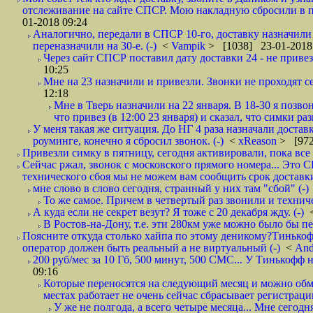
отслеживание на сайте СПСР. Мою накладную сбросили в п
01-2018 09:24
Аналогично, передали в СПСР 10-го, доставку назначили н
переназначили на 30-е. (-)
<
Vampik
> [1038] 23-01-2018
Через сайт СПСР поставил дату доставки 24 - не привезл
10:25
Мне на 23 назначили и привезли. Звонки не проходят 
12:18
Мне в Тверь назначили на 22 января. В 18-30 я позво
что привез (в 12:00 23 января) и сказал, что симки раз
У меня такая же ситуация. До НГ 4 раза назначали доставк
роуминге, конечно я сбросил звонок. (-)
<
xReason
> [972
Привезли симку в пятницу, сегодня активировали, пока все 
Сейчас ржал, звонок с московского прямого номера... Это С
технического сбоя мы не можем вам сообщить срок доставки
мне слово в слово сегодня, странный у них там "сбой" (-)
То же самое. Причем в четвертый раз звонили и техниче
А куда если не секрет везут? Я тоже с 20 декабря жду. (-)
В Ростов-на-Дону, т.е. эти 280км уже можно было бы пеш
Поясните откуда столько хайпа по этому деникому?Тинькоф
оператор должен быть реальный а не виртуальный (-)
<
And
200 руб/мес за 10 Гб, 500 минут, 500 СМС... У Тинькофф не
09:16
Которые переносятся на следующий месяц и можно обмен
местах работает не очень сейчас сбрасывает регистрацию
У же не полгода, а всего четыре месяца... Мне сегод