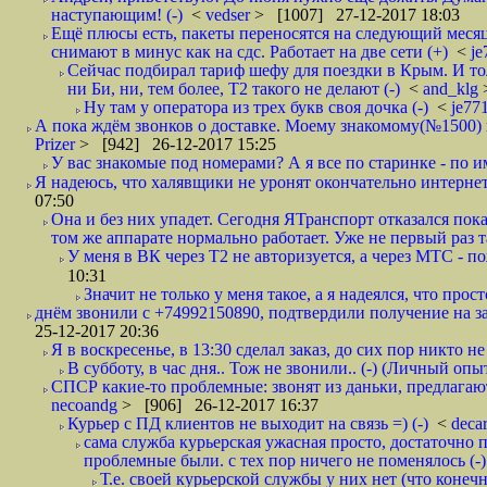
наступающим! (-)
<
vedser
> [1007] 27-12-2017 18:03
Ещё плюсы есть, пакеты переносятся на следующий месяц 
снимают в минус как на сдс. Работает на две сети (+)
<
j
Сейчас подбирал тариф шефу для поездки в Крым. И то
ни Би, ни, тем более, Т2 такого не делают (-)
<
and_klg
Ну там у оператора из трех букв своя дочка (-)
<
je77
А пока ждём звонков о доставке. Моему знакомому(№1500) поз
Prizer
> [942] 26-12-2017 15:25
У вас знакомые под номерами? А я все по старинке - по 
Я надеюсь, что халявщики не уронят окончательно интернет 
07:50
Она и без них упадет. Сегодня ЯТранспорт отказался пока
том же аппарате нормально работает. Уже не первый раз т
У меня в ВК через Т2 не авторизуется, а через МТС - 
10:31
Значит не только у меня такое, а я надеялся, что просто
днём звонили с +74992150890, подтвердили получение на зав
25-12-2017 20:36
Я в воскресенье, в 13:30 сделал заказ, до сих пор никто н
В субботу, в час дня.. Тож не звонили.. (-) (Личный опы
СПСР какие-то проблемные: звонят из даньки, предлагают 
necoandg
> [906] 26-12-2017 16:37
Курьер с ПД клиентов не выходит на связь =) (-)
<
deca
сама служба курьерская ужасная просто, достаточно п
проблемные были. с тех пор ничего не поменялось (-)
Т.е. своей курьерской службы у них нет (что коне