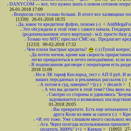
DANYCOM — все, что нужно знать о новом сотовом опера
26-01-2018 17:09
Вопросов стало только больше. В итоге все халявщики по
[1339] 26-01-2018 18:55
Да, какое то кредитное фуфло, похоже (-)
<
AntiMegaF
Это обсуждали в этой теме с самого начала. Гендире
(родоначальников этого виртуала) - м.б. просто базу 
Только что МТС прислал СМС-ку.. Предлагает кре
[1233] 09-02-2018 17:32
Чем плохи быстрые кредиты?
(-) (Тупой вопрос
Да почти ничем, кроме как скорость прирастани
легко превратиться в нечто неподъёмное, если вов
В подписанном договоре с оператором есть разде
2018 11:09
Но в ЛК тариф Кислород_тест с АП 0 руб. И вс
ваших персданных и рекламных рассылок (-)
А потом в суд, наверно? =)) (-)
<
decarch
> [
А что вы делаете в этой теме? Она явно на д
Смотрю со стороны и удивляюсь "Безумию
задумывается о возможных последствия
01-2018 20:05
Вы прекратите. Есть еще непаханное 
друга Коли из ммм за сапоги (-)
<
Кре
+И это тоже. Уже слишком много скользких мо
Ага. Через полгода использования пришлют п
оплатить 3600%" (+)
<
Крекер
> [1095] 27-