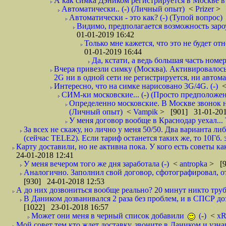
А как симка Дэником регистрируется в Москве в 
Автоматически.. (-) (Личный опыт)
<
Prizer
> 
Автоматически - это как? (-) (Тупой вопрос)
Видимо, предполагается возможность зароу
01-01-2019 16:42
Только мне кажется, что это не будет о
01-01-2019 16:44
Да, кстати, а ведь большая часть номер
Вчера привезли симку (Москва). Активировалось п
2G ни в одной сети не регистрируется, ни автом
Интересно, что на симке нарисовано 3G/4G. (-)
СИМ-ки московские... (-) (Просто предположе
Определенно московские. В Москве звонок н
(Личный опыт)
<
Vampik
> [901] 31-01-201
У меня договор вообще в Краснодар уехал...
За всех не скажу, но лично у меня 50/50. Два варианта л
(сейчас TELE2). Если тариф останется таких же, то 10Гб. 
Карту доставили, но не активна пока. У кого есть советы к
24-01-2018 12:41
У меня вечером того же дня заработала (-)
<
antropka
> [9
Аналогично. Заполнил свой договор, сфотографировал, 
[930] 24-01-2018 12:53
А до них дозвониться вообще реально? 20 минут никто трубк
В Даником дозванивался 2 раза без проблем, и в СПСР дозв
[1022] 23-01-2018 16:57
Может они меня в черный список добавили
(-)
<
xR
Мой совет тем кто ждет доставку, звоните в Даником и узн