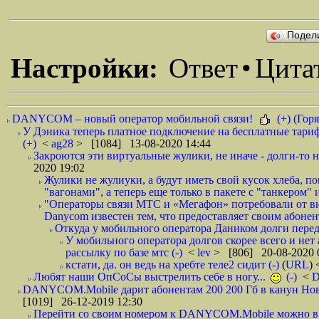
Подел
Настройки:
Ответ
•
Цита
DANYCOM – новый оператор мобильной связи!
(+) (Горя
У Дэника теперь платное подключение на бесплатные тариф
(+)
<
ag28
> [1084] 13-08-2020 14:44
Закроются эти виртуальные жулики, не иначе - долги-то не
2020 19:02
Жулики не жулиуки, а будут иметь свой кусок хлеба, 
"вагонами", а теперь еще только в пакете с "танкером" и
"Операторы связи МТС и «Мегафон» потребовали от вир
Danycom известен тем, что предоставляет своим абонент
Откуда у мобильного оператора Даником долги перед
У мобильного оператора долгов скорее всего и нет
рассылку по базе мтс (-)
<
lev
> [806] 20-08-2020 
кстати, да. он ведь на хребте теле2 сидит (-)
(
URL
)
Любят наши ОпСоСы выстрелить себе в ногу...
(-)
<
DANYCOM.Mobile дарит абонентам 200 200 Гб в канун Нового
[1019] 26-12-2019 12:30
Перейти со своим номером к DANYCOM.Mobile можно в 5