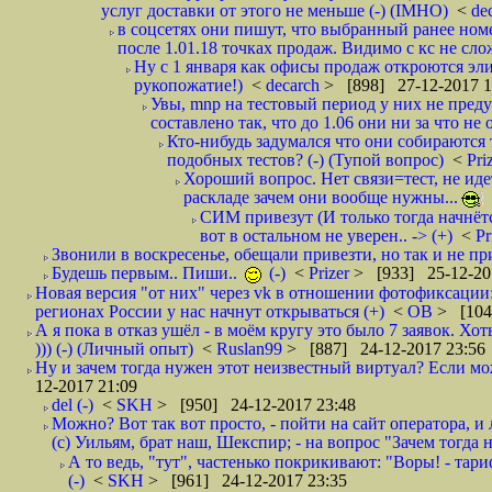
услуг доставки от этого не меньше (-) (IMHO)
<
de
в соцсетях они пишут, что выбранный ранее ном
после 1.01.18 точках продаж. Видимо с кс не сло
Ну с 1 января как офисы продаж откроются эли
рукопожатие!)
<
decarch
> [898] 27-12-2017 1
Увы, mnp на тестовый период у них не преду
составлено так, что до 1.06 они ни за что не 
Кто-нибудь задумался что они собираются
подобных тестов? (-) (Тупой вопрос)
<
Pri
Хороший вопрос. Нет связи=тест, не идет
раскладе зачем они вообще нужны...
СИМ привезут (И только тогда начнётся
вот в остальном не уверен.. -> (+)
<
Pr
Звонили в воскресенье, обещали привезти, но так и не при
Будешь первым.. Пиши..
(-)
<
Prizer
> [933] 25-12-20
Новая версия "от них" через vk в отношении фотофиксаци
регионах России у нас начнут открываться (+)
<
ОВ
> [104
А я пока в отказ ушёл - в моём кругу это было 7 заявок. Х
))) (-) (Личный опыт)
<
Ruslan99
> [887] 24-12-2017 23:56
Ну и зачем тогда нужен этот неизвестный виртуал? Если м
12-2017 21:09
del (-)
<
SKH
> [950] 24-12-2017 23:48
Можно? Вот так вот просто, - пойти на сайт оператора, и л
(с) Уильям, брат наш, Шекспир; - на вопрос "Зачем тогда 
А то ведь, "тут", частенько покрикивают: "Воры! - тариф-
(-)
<
SKH
> [961] 24-12-2017 23:35