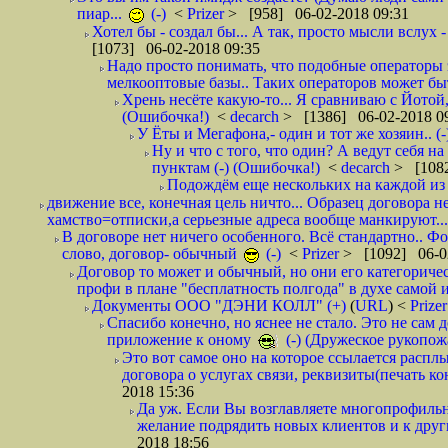
пиар...
(-)
<
Prizer
> [958] 06-02-2018 09:31
Хотел бы - создал бы... А так, просто мысли вслух 
[1073] 06-02-2018 09:35
Надо просто понимать, что подобные операторы 
мелкооптовые базы.. Таких операторов может быт
Хрень несёте какую-то... Я сравниваю с Йотой
(Ошибочка!)
<
decarch
> [1386] 06-02-2018 0
У Ёты и Мегафона,- один и тот же хозяин.. (-
Ну и что с того, что один? А ведут себя 
пунктам (-) (Ошибочка!)
<
decarch
> [1082
Подождём еще нескольких на каждой из 
движение все, конечная цель ничто... Образец договора н
хамство=отписки,а серьезные адреса вообще манкируют...
В договоре нет ничего особенного. Всё стандартно.. Фот
слово, договор- обычный
(-)
<
Prizer
> [1092] 06-0
Договор то может и обычный, но они его категоричес
профи в плане "бесплатность полгода" в духе самой 
Документы ООО "ДЭНИ КОЛЛ" (+)
(
URL
) <
Prize
Спасибо конечно, но яснее не стало. Это не сам
приложение к оному
(-) (Дружеское рукопож
Это вот самое оно на которое ссылается распл
договора о услугах связи, реквизиты(печать ко
2018 15:36
Да уж. Если Вы возглавляете многопрофиль
желание подрядить новых клиентов и к други
2018 18:56