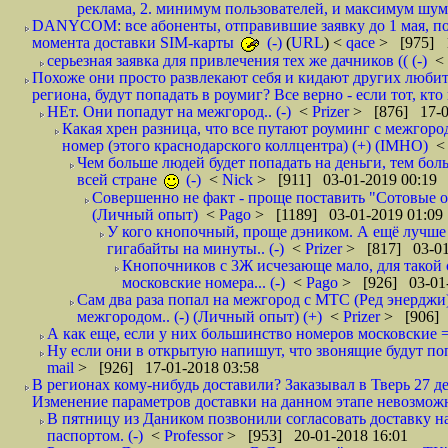
реклама, 2. минимум пользователей, и максимум шума.
DANYCOM: все абоненты, отправившие заявку до 1 мая, пол
момента доставки SIM-карты
(-)
(
URL
) <
qace
> [975] 1
серьезная заявка для привлечения тех же дачников (( (-)
<
Похоже они просто развлекают себя и кидают других любител
региона, будут попадать в роумиг? Все верно - если тот, кто вам звони 
НЕт. Они попадут на межгород.. (-)
<
Prizer
> [876] 17-0
Какая хрен разница, что все путают роуминг с межгор
номер (этого краснодарского коллцентра) (+) (IMHO)
Чем больше людей будет попадать на деньги, тем бо
всей стране
(-)
<
Nick
> [911] 03-01-2019 00:19
Совершенно не факт - проще поставить "Сотовые опе
(Личный опыт)
<
Pago
> [1189] 03-01-2019 01:09
У кого кнопочный, проще дэником. А ещё лучше 
гигабайты на минуты.. (-)
<
Prizer
> [817] 03-01
Кнопочников с 3Ж исчезающе мало, для такой 
московские номера... (-)
<
Pago
> [926] 03-01-
Сам два раза попал на межгород с МТС (Ред энерджи) 
межгородом.. (-) (Личный опыт) (+)
<
Prizer
> [906] 
А как еще, если у них большинство номеров московские =
Ну если они в открытую напишут, что звонящие будут поп
mail
> [926] 17-01-2018 03:58
В регионах кому-нибудь доставили? Заказывал в Тверь 27 де
Изменение параметров доставки на данном этапе невозможн
В пятницу из Даником позвонили согласовать доставку н
паспортом. (-)
<
Professor
> [953] 20-01-2018 16:01