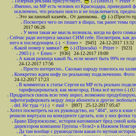
Тизерная реклама присутствует..
(-) (IMHO)
<
Prizer
>
Именно, на МР есть человек из Краснодара, приведший ф
исключено, что реально никто и не подключается, предпол
Это засланный казачёк.. От даникома..
(-) (Просто 
Посмотрел чего он пишет в disqus, так ранее темы пр
2017 06:26
У меня такая же мысль возникла, когда на фото симкар
Сейчас ради интереса заказал СИМ себе. Посмотрим, как д
него в последующем. (-)
<
Erneo
> [945] 24-12-2017 13:32
Какой номер у заявки?
(-) (Просьба)
<
Prizer
> [923] 2
2965 (-)
<
Erneo
> [936] 24-12-2017 19:00
А какая разница какой №, если может быть 99% не подп
24-12-2017 17:56
Просто интересно.. Сколько народу повелось на халяв
Конкретно ждем инфу по реальному подключению. Фото симо
24-12-2017 17:23
В комментах к статье Сергея на МР есть реально подкл
тарифицироваться, как межгород. Пока всё мутно (-)
(
U
Продраться сквозь всю тему анрил, возможно продублирую,
зафотографировать морду лица абонента и другие любопытн
del. Не туда =) (-)
<
mail
> [897] 25-12-2017 05:47
Хотел посмотреть на их руководство, но "404", зато в кэше
решили виртуала на конкуренте сделать, или у них фотки т
Браво Шерлокхолмс, история напоминает бред сивой кобы
директором компании Группы «Теле2» в Нижнем Новгород
Да там вообще с руководством какая-то мутная история.