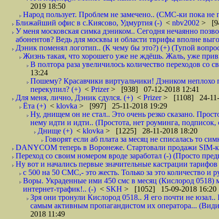
2019 18:50
Народ пользует. Проблем не замечено.. (СМС-ки пока не п
Ближайший офис в с.Киясово, Удмуртия (-)
<
nbv2002
> [9
У меня московская симка дэником.. Сегодня нечаянно позво
абонентов? Ведь для москвы и области тврифы вполне выго
Дэник поменял логотип.. (К чему бы это?) (+) (Тупой вопро
Жизнь такая, что хорошего уже не ждёшь. Жаль, уже привы
В полтора раза увеличилось количество переходов со
13:24
Пошему? Красавчики виртуальчики! Дэником неплохо п
перекупил? (+)
<
Prizer
> [938] 07-12-2018 12:41
Для меня, лично, Дэник сдулся. (+)
<
Prizer
> [1108] 24-11-
Ёта (+)
<
klovka
> [997] 25-11-2018 19:29
Ну, днищем он не стал.. Это очень резко сказано. Прос
нему идти и идти.. (Простота, нет роуминга, подписок
Днище (+)
<
klovka
> [1225] 28-11-2018 18:20
Говорят если аб плата за месяц не списалась то симк
DANYCOM теперь в Воронеже. Стартовали продажи SIM-карт
Переход со своим номером вроде заработал (-) (Просто пре
Ну вот и начались первые значительные кастрации тарифов 
с 500 на 50 СМС,- это жесть. Только за это количество и ру
Воры. Украденные ими 450 смс в месяц (Кислород 0518) 
интернет-трафик!.. (-)
<
SKH
> [1052] 15-09-2018 16:20
Зря они тронули Кислород 0518.. Я его почти не юзал.. 
самым активным пропагандистом их оператора... (Видим
2018 11:49