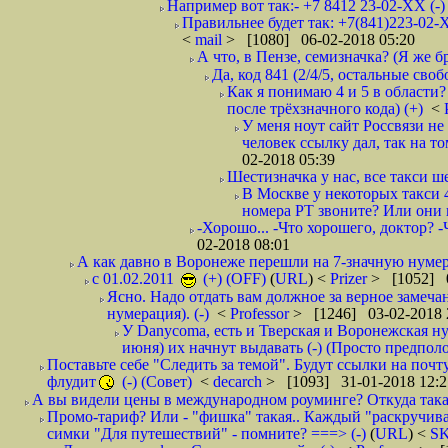
Например вот так:- +7 8412 23-02-ХХ (-
Правильнее будет так: +7(841)223-02-Х
<
mail
> [1080] 06-02-2018 05:20
А что, в Пензе, семизначка? (Я же бр
Да, код 841 (2/4/5, остальные сво
Как я понимаю 4 и 5 в области?
после трёхзначного кода) (+)
<
У меня ноут сайт Россвязи не
человек ссылку дал, так на то
02-2018 05:39
Шестизначка у нас, все такси ш
В Москве у некоторых такси 
номера РТ звоните? Или они в
-Хорошо... -Что хорошего, доктор? -
02-2018 08:01
А как давно в Воронеже перешли на 7-значную нумер
с 01.02.2011
(+) (OFF)
(
URL
) <
Prizer
> [1052] 0
Ясно. Надо отдать вам должное за верное замечан
нумерация). (-)
<
Professor
> [1246] 03-02-2018 
У Danycoma, есть и Тверская и Воронежская ну
июня) их начнут выдавать (-) (Просто предпол
Поставьте себе "Следить за темой". Будут ссылки на почт
флудит
(-) (Совет)
<
decarch
> [1093] 31-01-2018 12:2
А вы видели цены в международном роуминге? Откуда такая
Промо-тариф? Или - "фишка" такая.. Каждый "раскручивае
симки "Для путешествий" - помните? ===> (-)
(
URL
) <
S