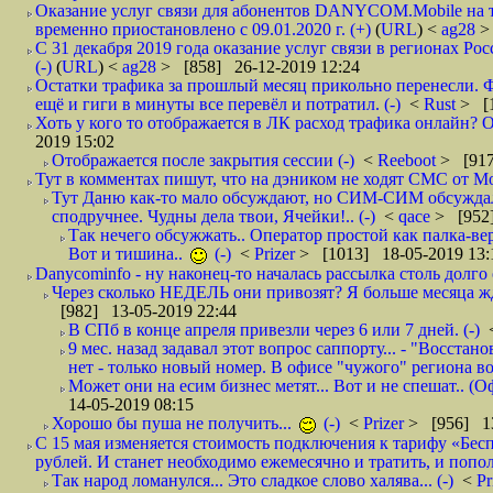
Оказание услуг связи для абонентов DANYCOM.Mobile на 
временно приостановлено с 09.01.2020 г. (+)
(
URL
) <
ag28
>
С 31 декабря 2019 года оказание услуг связи в регионах Рос
(-)
(
URL
) <
ag28
> [858] 26-12-2019 12:24
Остатки трафика за прошлый месяц прикольно перенесли. Ф
ещё и гиги в минуты все перевёл и потратил. (-)
<
Rust
> [
Хоть у кого то отображается в ЛК расход трафика онлайн? О
2019 15:02
Отображается после закрытия сессии (-)
<
Reeboot
> [917
Тут в комментах пишут, что на дэником не ходят СМС от Мо
Тут Даню как-то мало обсуждают, но СИМ-СИМ обсуждали 
сподручнее. Чудны дела твои, Ячейки!.. (-)
<
qace
> [952]
Так нечего обсужжать.. Оператор простой как палка-верё
Вот и тишина..
(-)
<
Prizer
> [1013] 18-05-2019 13:
Danycominfo - ну наконец-то началась рассылка столь дол
Через сколько НЕДЕЛЬ они привозят? Я больше месяца жду,
[982] 13-05-2019 22:44
В СПб в конце апреля привезли через 6 или 7 дней. (-)
9 мес. назад задавал этот вопрос саппорту... - "Восст
нет - только новый номер. В офисе "чужого" региона во
Может они на есим бизнес метят... Вот и не спешат.. (О
14-05-2019 08:15
Хорошо бы пуша не получить...
(-)
<
Prizer
> [956] 13
С 15 мая изменяется стоимость подключения к тарифу «Бесп
рублей. И станет необходимо ежемесячно и тратить, и попол
Так народ ломанулся... Это сладкое слово халява... (-)
<
Pr