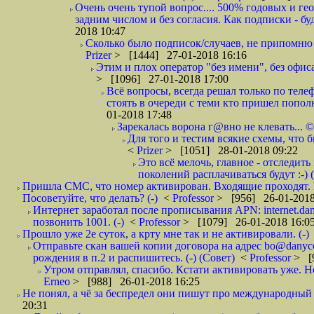
Очень очень тупой вопрос.... 500% годовых и ге
задним числом и без согласия. Как подписки - бу
2018 10:47
Сколько было подписок/случаев, не припомню 
Prizer
> [1444] 27-01-2018 16:16
Этим и плох оператор "без имени", без офиса
> [1096] 27-01-2018 17:00
Всё вопросы, всегда решал только по телеф
стоять в очереди с теми кто пришел попол
01-2018 17:48
Зарекалась ворона г@вно не клевать... ©
Для того и тестим всякие схемы, что б
<
Prizer
> [1051] 28-01-2018 09:22
Это всё мелочь, главное - отследит
поколений расплачиваться будут :-) (
Пришла СМС, что номер активирован. Входящие проходят. И
Посоветуйте, что делать? (-)
<
Professor
> [956] 26-01-2018
Интернет заработал после прописывания APN: internet.da
позвонить 1001. (-)
<
Professor
> [1079] 26-01-2018 16:0
Прошло уже 2е суток, а крту мне так и не активировали. (-)
Отправьте скан вашей копии договора на адрес bo@danyc
рождения в п.2 и распишитесь. (-) (Совет)
<
Professor
> [
Утром отправлял, спасибо. Кстати активировать уже. Но 
Erneo
> [988] 26-01-2018 16:25
Не понял, а чё за беспредел они пишут про международный 
20:31