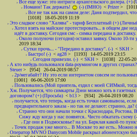
Все еще хуже: это интриги архангельского дилера. (+)
(
Номанн! Так держать!
(-) (IMHO)
<
Prizer
> [1011
Все не так как на самом деле: Даня подтвердил, чт
[1018] 18-05-2019 11:19
Это сладкое слово "Халява" - тариф Бесплатный (+) (Личны
Хотел взять на майские протестировать... в общем две не
идёт в доставку. Сегодня смс - симка передана в доставку.
Около полуночи (сегодня) оставил заявку. Около 10-ти у
2019 18:34
Сутки прочь... - "Передано в доставку". (-)
<
SKH
> 
Быстро! (-)
<
ag28
> [1193] 14-05-2019 23:15
Сегодня привезли. (-)
<
SKH
> [1038] 22-05-20
А кто нибудь пользовался data-роумингом в других странах?
Steuer
> [954] 26-04-2019 08:57
2р/мегабайт? Ну это если интернетом совсем не пользовать
[1001] 06-06-2019 17:00
Пользовались (Мой приятель, ездил с моей СИМкой, тогд
Хм. Получается, что симкарты Дэни можно хоть в газетных к
договором? (+) (Просьба)
<
b13
> [934] 26-04-2019 08:20
получается, что теперь, когда есть точки самовывоза, есл
предварительного заказа - но так не делают: странно, да? (
Странно что они начали точки с Краснодара, Ростова,
Сижу жду когда у нас появятся.. Чисто обкатать схему (-
Где они в Подмосковье? на ул. Барклая какой-то пункт
Точек продаж уже много... В Москве то же есть.. Можно на
Оператор MVNO Danycom Mobile раскрыл абонентскую базу.