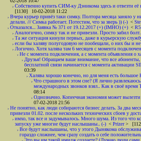
02-2018 10:47
Собственно купить СИМ-ку Дэникома здесь и отвезти её в
[1130] 10-02-2018 11:22
Вчера курьер привёз таки симку. Полтора месяца заняло у н
делали. /// Симка работает. Потестим, что за зверь )) (-)
<
St
Отказался... Заявка № 371 от 19.12.2017 (+) (IMHO) (+)
<
R
Аналогично, симку так и не привезли. Просто забил болт. 
Та же ситуация кинули первых, даже в курьерскую службу
если бы халяву полугодовую не пообещали, о них бы и не
Логично. Хотя халява там 6 месяцев с момента подключени
Не с момента подключения, а с момента объявления о хал
Друзья! Обращаем ваше внимание, что все абоненты, 
бесплатной связи начинается с момента активации 
03:39
Халява хорошо конечно, но для меня есть большое 
Что страшного в этом сне? (Я лично развлекаюсь.
международных звонков взял.. Как в своё время
08:14
Однозначно. Копеечная экономия может вылезти
07-02-2018 21:56
Не понятно, как люди собираются бизнес делать. За два мес
привезли 01.02. после нескольких технических сбоев у дост
имхо, так все и задумывалось. Много шума. Из того что к
запуску уже многие будут наслышаны.. (-)
<
Prizer
> [112
Все будут наслышаны, что у этого Дынякома обслужива
гораздо сложнее, чем сразу создать о себе положительн
Это вы им такой имидж создаете? (Думаю люди сами оп