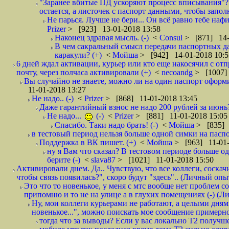
"Заранее вбитые ПД ускоряют процесс вписывания"?
остается, а листочек с паспорт данными, чтобы заполн
Не парься. Лучше не бери... Он всё равно тебе нафи
Prizer
> [923] 13-01-2018 13:58
Наконец здравая мысль. (-)
<
Consul
> [871] 14-
В чем сакральный смысл передачи паспортных да
каракули? (+)
<
Мойша
> [942] 14-01-2018 10:5
6 дней ждал активации, курьер или кто еще накосячил с от
почту, через полчаса активировали (+)
<
necoandg
> [1007]
Вы случайно не знаете, можно ли на один паспорт оформи
11-01-2018 13:27
Не надо.. (-)
<
Prizer
> [868] 11-01-2018 13:45
Даже гарантийный взнос не надо 200 рублей за июнь?
Не надо...
(-)
<
Prizer
> [881] 11-01-2018 15:05
Спасибо. Таки надо брать! (-)
<
Мойша
> [835] 
в тестовый период нельзя больше одной симки на паспор
Поддержка в ВК пишет. (+)
<
Мойша
> [963] 11-01-
ну я Вам что сказал? В тестовом периоде больше одн
берите (-)
<
slava87
> [1021] 11-01-2018 15:50
Активировали днем. Да.. Чувствую, что все коллеги, соска
чтобы связь появилась?", скоро будут "здесь".. (Личный опыт
Это что то новенькое, у меня с мтс вообще нет проблем с
припомню и то не на улице а в глухих помещениях (-) (
Ну, мои коллеги курьерами не работают, а целыми днями
новенькое...", можно поискать мое сообщение примерно 
тогда что за выводы? Если у вас локально Т2 получше