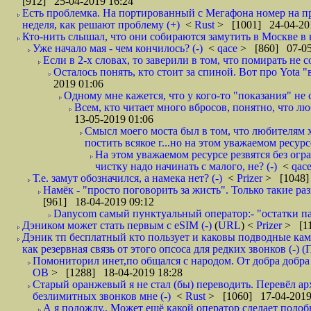
[912] 25-04-2019 16:24
Есть проблемка. На портированный с Мегафона номер на при
неделя, как решают проблему (+)
<
Rust
> [1001] 24-04-20
Кто-нить слышал, что они собираются замутить в Москве в к
Уже начало мая - чем кончилось? (-)
<
qace
> [860] 07-05
Если в 2-х словах, то заверили в том, что помирать не с
Осталось понять, кто стоит за спиной. Вот про Yota "
2019 01:06
Одному мне кажется, что у кого-то "показания" не с
Всем, кто читает много вбросов, понятно, что люб
13-05-2019 01:06
Смысл моего моста был в том, что любителям х
постить всякое г...но на этом уважаемом ресурсе.
На этом уважаемом ресурсе резвятся без огр
чистку надо начинать с малого, не? (-)
<
qac
Т.е. замут обозначился, а намека нет? (-)
<
Prizer
> [1048]
Намёк - "просто поговорить за жисть". Только такие ра
[961] 18-04-2019 09:12
Danycom самый пунктуальный оператор:- "остатки па
Дэником может стать первым с еSIM (-)
(
URL
) <
Prizer
> [11
Дэник тп бесплатный кто пользует и каковы подводные кам
как резервная связь от этого опсоса для редких звонков (-) (
Помониторил инет,по общался с народом. От добра добра 
ОВ
> [1288] 18-04-2019 18:28
Старый оранжевый я не стал (бы) переводить. Перевёл а
безлимитных звонков мне (-)
<
Rust
> [1060] 17-04-2019
А я подожду.. Может ещё какой оператор сделает подо