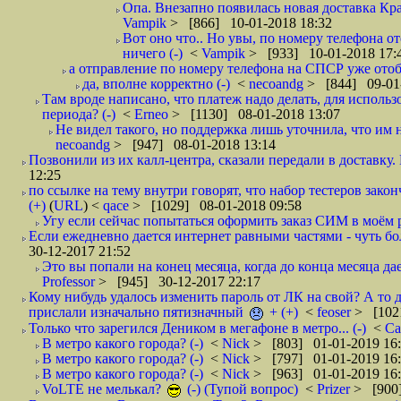
Опа. Внезапно появилась новая доставка Кра
Vampik
> [866] 10-01-2018 18:32
Вот оно что.. Но увы, по номеру телефона о
ничего (-)
<
Vampik
> [933] 10-01-2018 17:
а отправление по номеру телефона на СПСР уже отоб
да, вполне корректно (-)
<
necoandg
> [844] 09-01
Там вроде написано, что платеж надо делать, для использ
периода? (-)
<
Erneo
> [1130] 08-01-2018 13:07
Не видел такого, но поддержка лишь уточнила, что им 
necoandg
> [947] 08-01-2018 13:14
Позвонили из их калл-центра, сказали передали в доставку. И
12:25
по ссылке на тему внутри говорят, что набор тестеров зак
(+)
(
URL
) <
qace
> [1029] 08-01-2018 09:58
Угу если сейчас попытаться оформить заказ СИМ в моём р
Если ежедневно дается интернет равными частями - чуть боле
30-12-2017 21:52
Это вы попали на конец месяца, когда до конца месяца дае
Professor
> [945] 30-12-2017 22:17
Кому нибудь удалось изменить пароль от ЛК на свой? А то 
прислали изначально пятизначный
+ (+)
<
feoser
> [102
Только что зарегился Деником в мегафоне в метро... (-)
<
С
В метро какого города? (-)
<
Nick
> [803] 01-01-2019 16
В метро какого города? (-)
<
Nick
> [797] 01-01-2019 16
В метро какого города? (-)
<
Nick
> [963] 01-01-2019 16
VoLTE не мелькал?
(-) (Тупой вопрос)
<
Prizer
> [900]