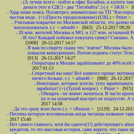
(А лучше всего - пойти в офис Билайна, и купить там 
деньги (что и СДС) - два "Гигабайта".) (-)
<
SKH
> [
Удар ниже пояса. Посмотрел, внимательно на ТП "Кислород"
чистом виде.. (+) (Просто предположение)
(
URL
) <
Prizer
> 
Учитывая покрытие по Московской области, это далеко н
воспользоваться. (-)
<
arbat46
> [843] 25-12-2017 09:20
20 млн. жителей Москвы и МО, и 127 млн. остальной Рос
И что? Каждый побежал покупать симку? Смешно. А вт
[1008] 26-12-2017 14:17
Я вам по секрету скажу что "взятие" Москвы было 
повысив конкуренцию. Потом поднять статус Теле2 
[913] 26-12-2017 14:27
Операторы в Москве зарабатывают до 40% всей пр
2017 01:13
Секретный вы наш! Всё намного проще: мотиваци
ничего больше. (-)
<
arbat46
> [888] 26-12-2017 
Некоторые, которые хотели, тупо зарабатывать 
заработал? (+) (Тупой вопрос)
<
Prizer
> [915]
Обещать - не значит жениться. В части кропо
их и на пушечный выстрел не подпустят. А п
2017 14:58
Да это сразу ясно было (-)
<
xReason
> [1129] 24-12-2017
Песенка которую вспоминаешь когда читаешь название тар
2017 15:40
Нет самого главного, хотя бы одного(1!) действующего абон
кредитов, то это массовая истерия, сами верите, что такое п