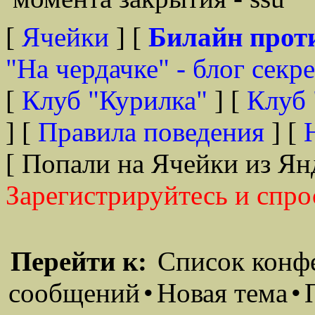
[
Ячейки
] [
Билайн прот
"На чердачке" - блог секр
[
Клуб "Курилка"
] [
Клуб 
] [
Правила поведения
] [
[ Попали на Ячейки из Ян
Зарегистрируйтесь и спро
Перейти к:
Список конф
сообщений
•
Новая тема
•