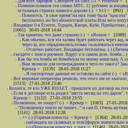
Для всех тарифов. Смотрите их сайт. (-)
<
Professor
> [
Помним-помним эти симки МТС. 12 руб/мин за входящие и
остальных странах намного дороже (-)
<
b13
> [892] 3
Помнится, "в свое время"на них тоже была "красота
бесплатно), но без абонентской платы.Или чего попут
Входящие 0 в Египте, Турции, Кипре, Кубе, Прибалтике, р
[1061] 30-01-2018 14:44
Так приятно, что даже страшно (-)
<
xReason
> [1089] 
Как обычно, вся эта халява будет работать через зад
через ip, все обрадовались,только пользоваться нево
Отлично работает. Входящие бесплатны. (-) (Личн
съездите с ним в роуминг. Вдруг и в самом деле, бомба... (
Как бы эта бомба не бомабнула по моему кошельку. А си
Вам звонили для потверждения и чего-то такого? Зака
Крекер
> [1139] 28-01-2018 11:27
Я паспортные данные не оставлял на сайте (-)
<
xR
Все мировые операторы решили, что этого им не хватало 
[1515] 27-01-2018 23:46
Коллеги, те кто УЖЕ ЮЗАЕТ - пришлите их договор на почту
Если в договоре есть раздел "шесть месяц на это даром", т
Крекер
> [1132] 27-01-2018 23:55
Полковник, не пишут? (-)
<
Крекер
> [1083] 27-01-2018
"Полковнику никто не пишет..." и сам D. Очень мутная
[1141] 28-01-2018 12:28
++ (-) (Горячая новость)
<
Крекер
> [1364] 28-01-20
наблюдать на склянках и теле2форум значительно в
(-) (Печальная новость)
<
qace
> [1146] 28-01-2018