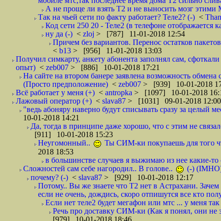
мобиле мтс,так последнее время дома Т2 сильно слива
А не проще ли взять Т2 и не выносить мозг этими
Так на чьей сети по факту работает? Теле2? (-)
<
Tha
Код сети 250 20 - Теле2 (в телефоне отображается
ну да (-)
<
zloj
> [787] 11-01-2018 12:54
Причем без вариантов. Перенос остатков пакетов
<
b13
> [956] 11-01-2018 13:03
Получил симкарту, анкету абонента заполнял сам, сфоткали 
опыт)
<
zeb007
> [886] 10-01-2018 17:21
На сайте на втором банере заявлена возможность обмена 
(Просто предположение)
<
zeb007
> [939] 10-01-2018 1
Всё работает у меня (+)
<
antropka
> [1097] 10-01-2018 16:
Лажовый оператор (+)
<
slava87
> [1031] 09-01-2018 12:00
"ведь абоняру наверно будут списывать сразу за целый мес
10-01-2018 14:21
Да, тогда в принципе даже хорошо, что с этим не связал
[911] 10-01-2018 15:23
Неугомонный..
Ты СИМ-ки покупаешь для того ч
2018 18:53
в большинстве случаев я выжимаю из нее какие-то со
Сложностей сам себе нагородил.. В голове..
(-) (IMHO
почему? (-)
<
slava87
> [929] 10-01-2018 12:17
Потому.. Вы же знаете что Т2 нет в Астрахани. Зачем
если не очень, дождись, скоро отпишутся все кто полу
Если нет теле2 будет мегафон или мтс ... у меня так 
Речь про доставку СИМ-ки (Как я понял, они не з
[979] 10-01-2018 18:46