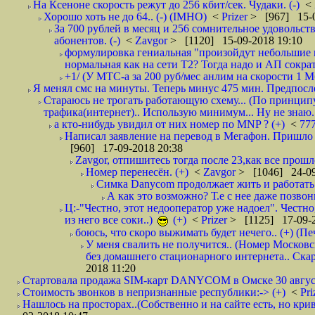
На Ксеноне скорость режут до 256 кбит/сек. Чудаки. (-)
<
Хорошо хоть не до 64.. (-) (IMHO)
<
Prizer
> [967] 15-0
За 700 рублей в месяц и 256 сомнительное удовольст
абонентов. (-)
<
Zavgor
> [1120] 15-09-2018 19:10
формулировка гениальная "произойдут небольшие из
нормальная как на сети Т2? Тогда надо и АП сократ
+1/ (У МТС-а за 200 руб/мес анлим на скорости 1 Мб
Я менял смс на минуты. Теперь минус 475 мин. Предпослед
Стараюсь не трогать работающую схему... (По принципу
трафика(интернет).. Использую минимум... Ну не знаю..
а кто-нибудь увидил от них номер по MNP ? (+)
<
77
Написал заявление на перевод в Мегафон. Пришло 
[960] 17-09-2018 20:38
Zavgor, отпишитесь тогда после 23,как все прошло
Номер перенесён. (+)
<
Zavgor
> [1046] 24-09
Симка Danycom продолжает жить и работать 
А как это возможно? Т.е с нее даже позвон
Ц:-"Честно, этот недооператор уже надоел". Честно
из него все соки..)
(+)
<
Prizer
> [1125] 17-09-2
боюсь, что скоро выжимать будет нечего.. (+) (Пе
У меня свалить не получится.. (Номер Московс
без домашнего стационарного интернета.. Ск
2018 11:20
Стартовала продажа SIM-карт DANYCOM в Омске 30 августа 
Стоимость звонков в непризнанные республики:-> (+)
<
Pri
Нашлось на просторах..(Собственно и на сайте есть, но криво. А наро