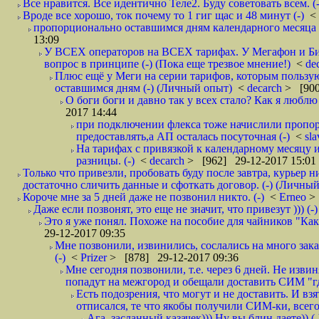
Все нравится. Все идентично Теле2. Буду советовать всем. (-
Вроде все хорошо, ток почему то 1 гиг щас и 48 минут (-)
<
пропорционально оставшимся дням календарного месяца в
13:09
У ВСЕХ операторов на ВСЕХ тарифах. У Мегафон и Би 
вопрос в принципе (-) (Пока еще трезвое мнение!)
<
de
Плюс ещё у Меги на серии тарифов, которым пользую
оставшимся дням (-) (Личный опыт)
<
decarch
> [900
О боги боги и давно так у всех стало? Как я люблю 
2017 14:44
при подключении флекса тоже начислили пропорц
предоставлять,а АП осталась посуточная (-)
<
sl
На тарифах с привязкой к календарному месяцу 
разницы. (-)
<
decarch
> [962] 29-12-2017 15:01
Только что привезли, пробовать буду после завтра, курьер н
достаточно сличить данные и сфоткать договор. (-) (Личный 
Короче мне за 5 дней даже не позвонил никто. (-)
<
Erneo
>
Даже если позвонят, это еще не значит, что привезут ))) (-)
Это я уже понял. Похоже на пособие для чайников "Как о
29-12-2017 09:35
Мне позвонили, извинились, сослались на много заказ
(-)
<
Prizer
> [878] 29-12-2017 09:36
Мне сегодня позвонили, т.е. через 6 дней. Не изв
попадут на межгород и обещали доставить СИМ "где
Есть подозрения, что могут и не доставить. И взят
отписался, те что якобы получили СИМ-ки, всего 
Ага, засланный казачек))) Ну вы блин даете)) (-