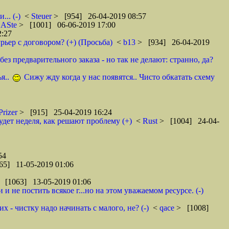
.. (-)
<
Steuer
> [954] 26-04-2019 08:57
<
ASte
> [1001] 06-06-2019 17:00
2:27
рьер с договором? (+) (Просьба)
<
b13
> [934] 26-04-2019
ез предварительного заказа - но так не делают: странно, да?
я..
Сижу жду когда у нас появятся.. Чисто обкатать схему
Prizer
> [915] 25-04-2019 16:24
удет неделя, как решают проблему (+)
<
Rust
> [1004] 24-04-
54
65] 11-05-2019 01:06
 [1063] 13-05-2019 01:06
 не постить всякое г...но на этом уважаемом ресурсе. (-)
 - чистку надо начинать с малого, не? (-)
<
qace
> [1008]