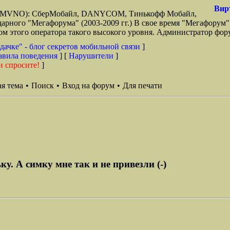
Вир
зи (MVNO): СберМобайл, DANYCOM, Тинькофф Мобайл,
арного "Мегафорума" (2003-2009 гг.) В свое время "Мегафорум"
этого оператора такого высокого уровня. Администратор фору
дачке" - блог секретов мобильной связи
]
авила поведения
] [
Нарушители
]
и спросите!
]
я тема
•
Поиск
•
Вход на форум
•
Для печати
у. А симку мне так и не привезли (-)