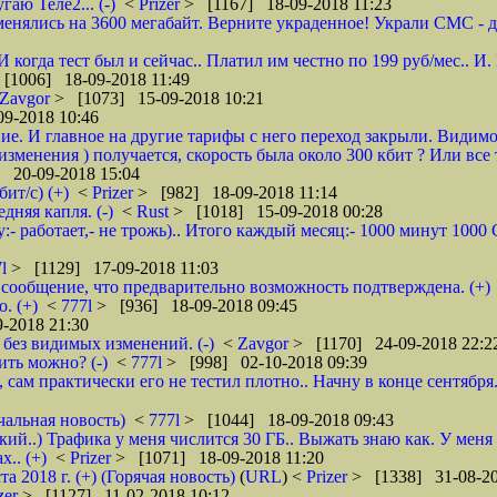
гаю Теле2... (-)
<
Prizer
> [1167] 18-09-2018 11:23
енялись на 3600 мегабайт. Верните украденное! Украли СМС - доб
 И когда тест был и сейчас.. Платил им честно по 199 руб/мес..
[1006] 18-09-2018 11:49
Zavgor
> [1073] 15-09-2018 10:21
9-2018 10:46
ие. И главное на другие тарифы с него переход закрыли. Видимо
менения ) получается, скорость была около 300 кбит ? Или все 
 20-09-2018 15:04
ит/с) (+)
<
Prizer
> [982] 18-09-2018 11:14
няя капля. (-)
<
Rust
> [1018] 15-09-2018 00:28
:- работает,- не трожь).. Итого каждый месяц:- 1000 минут 100
7l
> [1129] 17-09-2018 11:03
сообщение, что предварительно возможность подтверждена. (+)
. (+)
<
777l
> [936] 18-09-2018 09:45
-2018 21:30
без видимых изменений. (-)
<
Zavgor
> [1170] 24-09-2018 22:2
ить можно? (-)
<
777l
> [998] 02-10-2018 09:39
, сам практически его не тестил плотно.. Начну в конце сентября
чальная новость)
<
777l
> [1044] 18-09-2018 09:43
кий..) Трафика у меня числится 30 ГБ.. Выжать знаю как. У меня
.. (+)
<
Prizer
> [1071] 18-09-2018 11:20
2018 г. (+) (Горячая новость)
(
URL
) <
Prizer
> [1338] 31-08-20
zer
> [1127] 11-02-2018 10:12