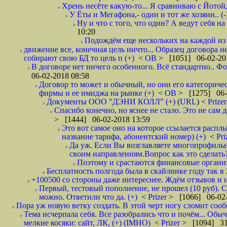
Хрень несёте какую-то... Я сравниваю с Йотой
У Ёты и Мегафона,- один и тот же хозяин.. (-
Ну и что с того, что один? А ведут себя 
10:20
Подождём еще нескольких на каждой из 
движение все, конечная цель ничто... Образец договора 
собирают свою БД то цель п (+)
<
ОВ
> [1051] 06-02-20
В договоре нет ничего особенного. Всё стандартно.. Фо
06-02-2018 08:58
Договор то может и обычный, но они его категоричес
фирмы и ее имиджа на рынке (+)
<
ОВ
> [1275] 06-
Документы ООО "ДЭНИ КОЛЛ" (+)
(
URL
) <
Prize
Спасибо конечно, но яснее не стало. Это не сам
> [1444] 06-02-2018 13:59
Это вот самое оно на которое ссылается расплы
название тарифа, абонентский номер) (+)
<
Pri
Да уж. Если Вы возглавляете многопрофильн
своим направлениям.Вопрос как это сделать?
Поэтому и срастаются финансовые организа
Бесплатность полгода была в скайлинке году так в
+100500 со стороны даже интереснее. Ждём отзывов и и
Первый, тестовый пополнение, не прошел (10 руб). С
можно. Ответили что да. (+)
<
Prizer
> [1066] 06-02-
Пора уж новую ветку создать. В этой черт ногу сломит сооб
Тема исчерпала себя. Все разобрались что и почём... Об
мелкие косяки: сайт, ЛК, (+) (IMHO)
<
Prizer
> [1094] 31