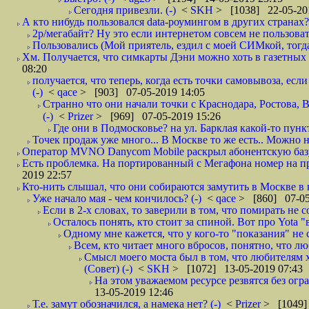
Сегодня привезли. (-)
<
SKH
> [1038] 22-05-20
А кто нибудь пользовался data-роумингом в других странах?
2р/мегабайт? Ну это если интернетом совсем не пользовать
Пользовались (Мой приятель, ездил с моей СИМкой, тогд
Хм. Получается, что симкарты Дэни можно хоть в газетных к
08:20
получается, что теперь, когда есть точки самовывоза, есл
(-)
<
qace
> [903] 07-05-2019 14:05
Странно что они начали точки с Краснодара, Ростова,
(-)
<
Prizer
> [969] 07-05-2019 15:26
Где они в Подмосковье? на ул. Барклая какой-то пункт
Точек продаж уже много... В Москве то же есть.. Можно на
Оператор MVNO Danycom Mobile раскрыл абонентскую базу.
Есть проблемка. На портированный с Мегафона номер на при
2019 22:57
Кто-нить слышал, что они собираются замутить в Москве в к
Уже начало мая - чем кончилось? (-)
<
qace
> [860] 07-05
Если в 2-х словах, то заверили в том, что помирать не с
Осталось понять, кто стоит за спиной. Вот про Yota "
Одному мне кажется, что у кого-то "показания" не с
Всем, кто читает много вбросов, понятно, что люб
Смысл моего моста был в том, что любителям хо
(Совет) (-)
<
SKH
> [1072] 13-05-2019 07:43
На этом уважаемом ресурсе резвятся без огр
13-05-2019 12:46
Т.е. замут обозначился, а намека нет? (-)
<
Prizer
> [1049]