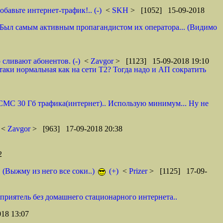
авьте интернет-трафик!.. (-)
<
SKH
> [1052] 15-09-2018
 И. Был самым активным пропагандистом их оператора... (Видимо
 сливают абонентов. (-)
<
Zavgor
> [1123] 15-09-2018 19:10
таки нормальная как на сети Т2? Тогда надо и АП сократить
0 СМС 30 Гб трафика(интернет).. Использую минимум... Ну не
<
Zavgor
> [963] 17-09-2018 20:38
2
. (Выжму из него все соки..)
(+)
<
Prizer
> [1125] 17-09-
 приятель без домашнего стационарного интернета..
18 13:07