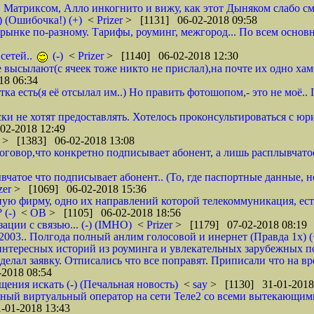
, Матриксом, Алло инкогнито и вижу, как этот Дыняком слабо см
) (Ошибочка!) (+)
<
Prizer
> [1131] 06-02-2018 09:58
на рынке по-разному. Тарифы, роуминг, межгород... По всем основ
сетей..
(-)
<
Prizer
> [1140] 06-02-2018 12:30
не высылают(с ячеек тоже никто не прислал),на почте их одно ха
18 06:34
тка есть(я её отсылал им..) Но править фотошопом,- это не моё.
ки не хотят предоставлять. Хотелось проконсультироваться с юр
02-2018 12:49
r
> [1383] 06-02-2018 13:08
 договор,что конкретно подписывает абонент, а лишь расплывча
вчатое что подписывает абонент.. (То, где паспортные данные, н
zer
> [1069] 06-02-2018 15:36
ую фирму, одно их направлений которой телекоммуникация, ест
 (-)
<
ОВ
> [1105] 06-02-2018 18:56
ции с связью... (-) (IMHO)
<
Prizer
> [1179] 07-02-2018 08:19
 2003.. Полгода полный анлим голосовой и инернет (Правда 1х) (
нтересных историй из роуминга и увлекательных зарубежных пое
делал заявку. Отписались что все поправят. Приписали что на вр
2018 08:54
щения искать (-) (Печальная новость)
<
say
> [1130] 31-01-2018
ычный виртуальный оператор на сети Теле2 со всеми вытекающим
-01-2018 13:43