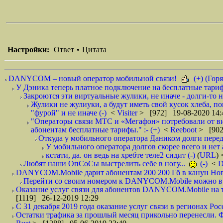
Настройки:
Ответ
•
Цитата
DANYCOM – новый оператор мобильной связи!
(+) (Горя
У Дэника теперь платное подключение на бесплатные тарифы
Закроются эти виртуальные жулики, не иначе - долги-то не
Жулики не жулиуки, а будут иметь свой кусок хлеба, п
"фурой" и не иначе (-)
<
Visiter
> [972] 19-08-2020 14:
"Операторы связи МТС и «Мегафон» потребовали от вир
абонентам бесплатные тарифы." :- (+)
<
Reeboot
> [902
Откуда у мобильного оператора Даником долги перед
У мобильного оператора долгов скорее всего и нет 
кстати, да. он ведь на хребте теле2 сидит (-)
(
URL
)
Любят наши ОпСоСы выстрелить себе в ногу...
(-)
<
DANYCOM.Mobile дарит абонентам 200 200 Гб в канун Нового
Перейти со своим номером к DANYCOM.Mobile можно в 5
Оказание услуг связи для абонентов DANYCOM.Mobile на те
[1119] 26-12-2019 12:29
С 31 декабря 2019 года оказание услуг связи в регионах Росс
Остатки трафика за прошлый месяц прикольно перенесли. Фа