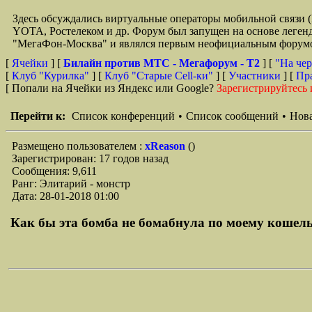
Здесь обсуждались виртуальные операторы мобильной свя
YOTA, Ростелеком и др. Форум был запущен на основе легенд
"МегаФон-Москва" и являлся первым неофициальным форумом 
[
Ячейки
] [
Билайн против МТС - Мегафорум - T2
]
[
"На чер
[
Клуб "Курилка"
] [
Клуб "Старые Сell-ки"
] [
Участники
] [
Пр
[ Попали на Ячейки из Яндекс или Google?
Зарегистрируйтесь 
Перейти к:
Список конференций
•
Список сообщений
•
Нова
Размещено пользователем :
xReason
()
Зарегистрирован: 17 годов назад
Сообщения: 9,611
Ранг: Элитарий - монстр
Дата: 28-01-2018 01:00
Как бы эта бомба не бомабнула по моему кошельк