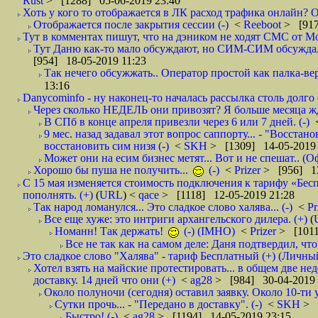
Rust
> [1288] 05-06-2019 23:40
Хоть у кого то отображается в ЛК расход трафика онлайн? О
Отображается после закрытия сессии (-)
<
Reeboot
> [917
Тут в комментах пишут, что на дэником не ходят СМС от Мо
Тут Даню как-то мало обсуждают, но СИМ-СИМ обсуждали е
[954] 18-05-2019 11:23
Так нечего обсужжать.. Оператор простой как палка-верё
13:16
Danycominfo - ну наконец-то началась рассылка столь дол
Через сколько НЕДЕЛЬ они привозят? Я больше месяца жду,
В СПб в конце апреля привезли через 6 или 7 дней. (-)
9 мес. назад задавал этот вопрос саппорту... - "Восст
восстановить сим низя (-)
<
SKH
> [1309] 14-05-2019 
Может они на есим бизнес метят... Вот и не спешат.. (О
Хорошо бы пуша не получить...
(-)
<
Prizer
> [956] 13
С 15 мая изменяется стоимость подключения к тарифу «Бесп
пополнять. (+)
(
URL
) <
qace
> [1118] 12-05-2019 21:28
Так народ ломанулся... Это сладкое слово халява... (-)
<
Pr
Все еще хуже: это интриги архангельского дилера. (+)
(
Номанн! Так держать!
(-) (IMHO)
<
Prizer
> [1011
Все не так как на самом деле: Даня подтвердил, чт
Это сладкое слово "Халява" - тариф Бесплатный (+) (Личны
Хотел взять на майские протестировать... в общем две нед
доставку. 14 дней что они (+)
<
ag28
> [984] 30-04-2019 
Около полуночи (сегодня) оставил заявку. Около 10-ти у
Сутки прочь... - "Передано в доставку". (-)
<
SKH
> 
Быстро! (-)
<
ag28
> [1194] 14-05-2019 23:15