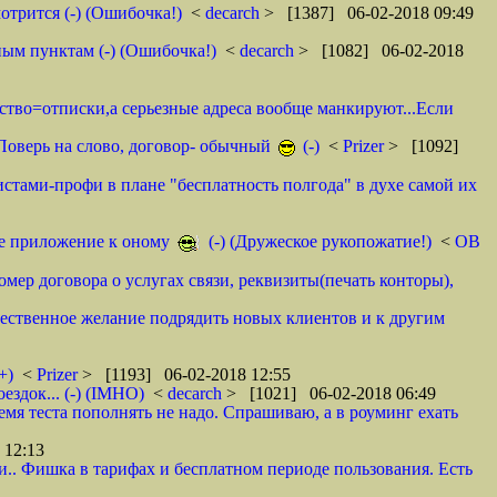
отрится (-) (Ошибочка!)
<
decarch
> [1387] 06-02-2018 09:49
ным пунктам (-) (Ошибочка!)
<
decarch
> [1082] 06-02-2018
мство=отписки,а серьезные адреса вообще манкируют...Если
. Поверь на слово, договор- обычный
(-)
<
Prizer
> [1092]
истами-профи в плане "бесплатность полгода" в духе самой их
тое приложение к оному
(-) (Дружеское рукопожатие!)
<
ОВ
омер договора о услугах связи, реквизиты(печать конторы),
ественное желание подрядить новых клиентов и к другим
+)
<
Prizer
> [1193] 06-02-2018 12:55
здок... (-) (IMHO)
<
decarch
> [1021] 06-02-2018 06:49
емя теста пополнять не надо. Спрашиваю, а в роуминг ехать
 12:13
и.. Фишка в тарифах и бесплатном периоде пользования. Есть