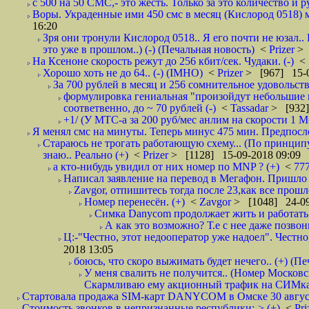
с 500 на 50 СМС,- это жесть. Только за это количество и ру
Воры. Украденные ими 450 смс в месяц (Кислород 0518) м
16:20
Зря они тронули Кислород 0518.. Я его почти не юзал..
это уже в прошлом..) (-) (Печальная новость)
<
Prizer
> 
На Ксеноне скорость режут до 256 кбит/сек. Чудаки. (-)
<
Хорошо хоть не до 64.. (-) (IMHO)
<
Prizer
> [967] 15-0
За 700 рублей в месяц и 256 сомнительное удовольств
формулировка гениальная "произойдут небольшие из
соответвенно, до ~ 70 рублей (-)
<
Tassadar
> [932]
+1/ (У МТС-а за 200 руб/мес анлим на скорости 1 Мб
Я менял смс на минуты. Теперь минус 475 мин. Предпослед
Стараюсь не трогать работающую схему... (По принципу
знаю.. Реально (+)
<
Prizer
> [1128] 15-09-2018 09:09
а кто-нибудь увидил от них номер по MNP ? (+)
<
77
Написал заявление на перевод в Мегафон. Пришло 
Zavgor, отпишитесь тогда после 23,как все прошло
Номер перенесён. (+)
<
Zavgor
> [1048] 24-09
Симка Danycom продолжает жить и работать 
А как это возможно? Т.е с нее даже позвон
Ц:-"Честно, этот недооператор уже надоел". Честно
2018 13:05
боюсь, что скоро выжимать будет нечего.. (+) (Пе
У меня свалить не получится.. (Номер Московс
Скармливаю ему акционный трафик на СИМках
Стартовала продажа SIM-карт DANYCOM в Омске 30 августа 
Стоимость звонков в непризнанные республики:-> (+)
<
Pri