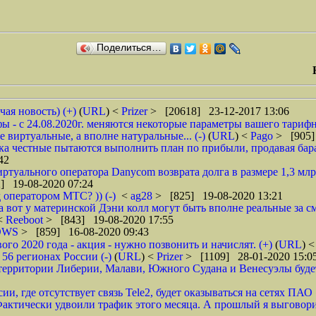
Поделиться…
чая новость) (+)
(
URL
) <
Prizer
> [20618] 23-12-2017 13:06
 - с 24.08.2020г. меняются некоторые параметры вашего тарифн
 виртуальные, а вполне натуральные... (-)
(
URL
) <
Pago
> [905]
ока честные пытаются выполнить план по прибыли, продавая барах
42
туального оператора Danycom возврата долга в размере 1,3 млрд
] 19-08-2020 07:24
 оператором МТС? )) (-)
<
ag28
> [825] 19-08-2020 13:21
а вот у материнской Дэни колл могут быть вполне реальные за смс
 <
Reeboot
> [843] 19-08-2020 17:55
DWS
> [859] 16-08-2020 09:43
 2020 года - акция - нужно позвонить и начислят. (+)
(
URL
) 
6 регионах России (-)
(
URL
) <
Prizer
> [1109] 28-01-2020 15:0
рритории Либерии, Малави, Южного Судана и Венесуэлы будет в
ии, где отсутствует связь Tele2, будет оказываться на сетях ПАО
ктически удвоили трафик этого месяца. А прошлый я выговорил 