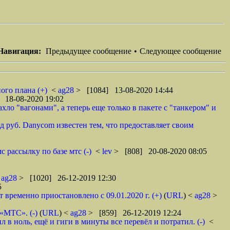
Навигация:
Предыдущее сообщение
•
Следующее сообщение
ого плана (+)
<
ag28
> [1084] 13-08-2020 14:44
 18-08-2020 19:02
ло "вагонами", а теперь еще только в пакете с "танкером" и
 руб. Danycom известен тем, что предоставляет своим
 рассылку по базе мтс (-)
<
lev
> [808] 20-08-2020 08:05
<
ag28
> [1020] 26-12-2019 12:30
5
ременно приостановлено с 09.01.2020 г. (+)
(
URL
) <
ag28
>
 «МТС». (-)
(
URL
) <
ag28
> [859] 26-12-2019 12:24
в ноль, ещё и гиги в минуты все перевёл и потратил. (-)
<