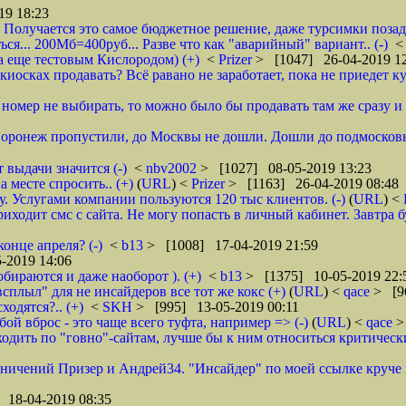
19 18:23
 Получается это самое бюджетное решение, даже турсимки позади.
ся... 200Мб=400руб... Разве что как "аварийный" вариант.. (-)
а еще тестовым Кислородом) (+)
<
Prizer
> [1047] 26-04-2019 1
иосках продавать? Всё равано не заработает, пока не приедет ку
и номер не выбирать, то можно было бы продавать там же сразу и б
 Воронеж пропустили, до Москвы не дошли. Дошли до подмосковь
 выдачи значится (-)
<
nbv2002
> [1027] 08-05-2019 13:23
 месте спросить.. (+)
(
URL
) <
Prizer
> [1163] 26-04-2019 08:48
 Услугами компании пользуются 120 тыс клиентов. (-)
(
URL
) <
ходит смс с сайта. Не могу попасть в личный кабинет. Завтра б
онце апреля? (-)
<
b13
> [1008] 17-04-2019 21:59
-2019 14:06
обираются и даже наоборот ). (+)
<
b13
> [1375] 10-05-2019 22:
всплыл" для не инсайдеров все тот же кокс (+)
(
URL
) <
qace
> [9
ходятся?.. (+)
<
SKH
> [995] 13-05-2019 00:11
ой вброс - это чаще всего туфта, например => (-)
(
URL
) <
qace
>
дить по "говно"-сайтам, лучше бы к ним относиться критически и
аничений Призер и Андрей34. "Инсайдер" по моей ссылке круче их
 18-04-2019 08:35