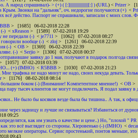
д спрашивал)- > (+) ( [:]||||||||||||||||||||[:] )
(
URL
) <
Prizer
> [1
 Крым. Звонки на "дальняк", оч. недорогие получаются (+)
<
Pr
 всё действо. Паспорт не спрашивали, записали с моих слов. Фото 
5BBB
> [1685] 06-02-2018 22:28
(-)
<
xReason
> [1589] 07-02-2018 19:29
 не передали (-)
<
je7711
> [1062] 07-02-2018 08:27
 говорили вообще (-)
<
zloj
> [1261] 06-02-2018 22:39
я (-)
<
ОВ
> [1369] 06-02-2018 22:39
яве. (-)
<
Serjio
> [1306] 07-02-2018 00:37
отправившие заявку до 1 мая, получают в подарок полгода связ
> [1057] 07-02-2018 03:39
НО... (+) (IMHO)
<
R5BBB
> [1030] 07-02-2018 21:23
 Мне трафика не надо минут не надо, своих некуда девать. Толь
er
> [1176] 08-02-2018 08:14
 большим боком (-) (Внимание! Kомпетентное мнение!)
<
ОВ
> 
яца пару тысяч клиентов не могут подключить. Я подал заявку в 
осяки.. Не было бы косяков везде была бы тишина.. А так, к офи
ие через задницу и лучше не связываться? Избавиться от дурног
18 09:25
ределятся, как им узнать о качестве и цене..) Но, "плохой " PR 
- как это всё выглядит со стороны. Хieровенько (-) (IMHO)
<
deca
это мелкие операторы. Сервис простенький, понтов меньше, это 
018 09:43