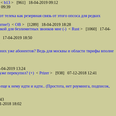
<
b13
> [961] 18-04-2019 09:12
 09:39
телека как резервная связь от этого опсоса для редких
атие!)
<
ОВ
> [1289] 18-04-2019 18:28
кой для безлимитных звонков мне (-)
<
Rust
> [1060] 17-04-
 17-04-2019 18:50
2
у них уже абонентов? Ведь для москвы и области тврифы вполне
04-2019 13:24
уже перекупил? (+)
<
Prizer
> [938] 07-12-2018 12:41
 еще к нему идти и идти.. (Простота, нет роуминга, подписок,
43
1-2018 18:02