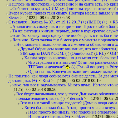
Нашлось на просторах..(Собственно и на сайте есть, но криво. А наро
Собственно купить СИМ-ку Дэникома здесь и отвезти её в
Вчера курьер привёз таки симку. Полтора месяца заняло у них
Steuer
> [1022] 08-02-2018 06:58
Отказался... Заявка № 371 от 19.12.2017 (+) (IMHO) (+)
<
R
Аналогично, симку так и не привезли. Просто забил болт. 
Та же ситуация кинули первых, даже в курьерскую службу
если бы халяву полугодовую не пообещали, о них бы и не
Логично. Хотя халява там 6 месяцев с момента подключени
Не с момента подключения, а с момента объявления о хал
Друзья! Обращаем ваше внимание, что все абоненты, 
SIM-карты DANYCOM. (-) (Ошибочка!)
(
URL
) <
ОВ
Халява хорошо конечно, но для меня есть большое 
Что страшного в этом сне? (Я лично развлекаюсь.
ТП"Звони дешевле"
(-) (Тупой вопрос)
<
Priz
Однозначно. Копеечная экономия может вылезти
Не понятно, как люди собираются бизнес делать. За два мес
доставщика. (+)
<
Rust
> [1106] 06-02-2018 00:19
имхо, так все и задумывалось. Много шума. Из того что к
[1125] 06-02-2018 08:56
Все будут наслышаны, что у этого Дынякома обслуживан
положительные отзывы (-)
<
decarch
> [1278] 06-02-20
Это вы им такой имидж создаете? (Думаю люди сами оп
Хотел бы - создал бы... А так, просто мысли вслух 
Надо просто понимать, что подобные операторы 
И в этом их фишка. (+)
<
Prizer
> [1347] 06-02-2