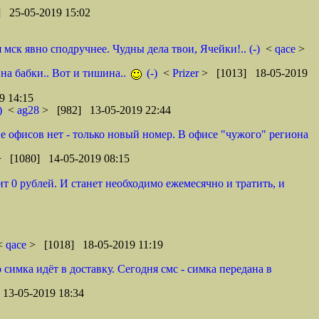
 25-05-2019 15:02
ск явно сподручнее. Чудны дела твои, Ячейки!.. (-)
<
qace
>
 на бабки.. Вот и тишина..
(-)
<
Prizer
> [1013] 18-05-2019
9 14:15
)
<
ag28
> [982] 13-05-2019 22:44
оне офисов нет - только новый номер. В офисе "чужого" региона
> [1080] 14-05-2019 08:15
т 0 рублей. И станет необходимо ежемесячно и тратить, и
 <
qace
> [1018] 18-05-2019 11:19
 симка идёт в доставку. Сегодня смс - симка передана в
13-05-2019 18:34