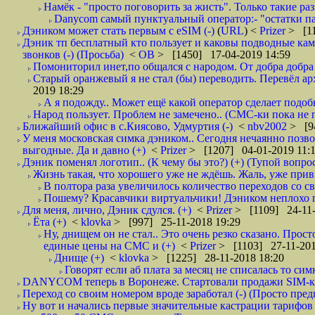
Намёк - "просто поговорить за жисть". Только такие ра
Danycom самый пунктуальный оператор:- "остатки па
Дэником может стать первым с еSIM (-)
(
URL
) <
Prizer
> [11
Дэник тп бесплатный кто пользует и каковы подводные камн
звонков (-) (Просьба)
<
ОВ
> [1450] 17-04-2019 14:59
Помониторил инет,по общался с народом. От добра добра 
Старый оранжевый я не стал (бы) переводить. Перевёл а
2019 18:29
А я подожду.. Может ещё какой оператор сделает подо
Народ пользует. Проблем не замечено.. (СМС-ки пока не п
Ближайший офис в с.Киясово, Удмуртия (-)
<
nbv2002
> [9
У меня московская симка дэником.. Сегодня нечаянно позво
выгодные. Да и давно (+)
<
Prizer
> [1207] 04-01-2019 11:
Дэник поменял логотип.. (К чему бы это?) (+) (Тупой вопро
Жизнь такая, что хорошего уже не ждёшь. Жаль, уже привы
В полтора раза увеличилось количество переходов со
Пошему? Красавчики виртуальчики! Дэником неплохо по
Для меня, лично, Дэник сдулся. (+)
<
Prizer
> [1109] 24-11-
Ёта (+)
<
klovka
> [997] 25-11-2018 19:29
Ну, днищем он не стал.. Это очень резко сказано. Прост
единые цены на СМС и (+)
<
Prizer
> [1103] 27-11-201
Днище (+)
<
klovka
> [1225] 28-11-2018 18:20
Говорят если аб плата за месяц не списалась то симк
DANYCOM теперь в Воронеже. Стартовали продажи SIM-карт
Переход со своим номером вроде заработал (-) (Просто пре
Ну вот и начались первые значительные кастрации тарифов 