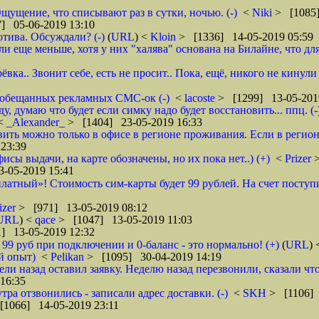
щущение, что списывают раз в сутки, ночью. (-)
<
Niki
> [1085]
] 05-06-2019 13:10
тива. Обсуждали? (-)
(
URL
) <
Kloin
> [1336] 14-05-2019 05:59
ще меньше, хотя у них "халява" основана на Билайне, что для м
вка.. Звонит себе, есть не просит.. Пока, ещё, никого не кинули
го обещанных рекламных СМС-ок (-)
<
lacoste
> [1299] 13-05-201
 думаю что будет если симку надо будет восстановить... ппц. (-
<
_Alexander_
> [1404] 23-05-2019 16:33
ановить можно только в офисе в регионе проживания. Если в реги
23:39
фисы выдачи, на карте обозначены, но их пока нет..) (+)
<
Prizer
-05-2019 15:41
латный»! Стоимость сим-карты будет 99 рублей. На счет поступи
izer
> [971] 13-05-2019 08:12
URL
) <
qace
> [1047] 13-05-2019 11:03
] 13-05-2019 12:32
о 99 руб при подключении и 0-баланс - это нормально! (+)
(
URL
)
й опыт)
<
Pelikan
> [1095] 30-04-2019 14:19
ели назад оставил заявку. Неделю назад перезвонили, сказали что
16:35
тра отзвонились - записали адрес доставки. (-)
<
SKH
> [1106] 
[1066] 14-05-2019 23:11