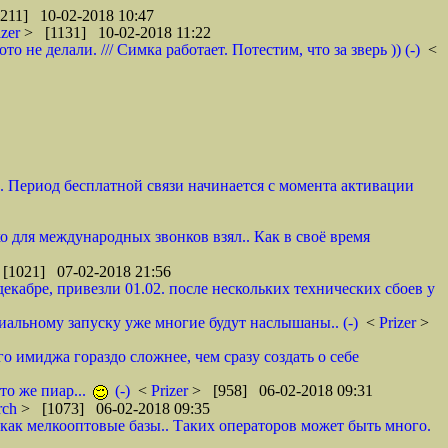
211] 10-02-2018 10:47
izer
> [1131] 10-02-2018 11:22
не делали. /// Симка работает. Потестим, что за зверь )) (-)
<
и. Период бесплатной связи начинается с момента активации
ко для международных звонков взял.. Как в своё время
[1021] 07-02-2018 21:56
декабре, привезли 01.02. после нескольких технических сбоев у
циальному запуску уже многие будут наслышаны.. (-)
<
Prizer
>
о имиджа гораздо сложнее, чем сразу создать о себе
то же пиар...
(-)
<
Prizer
> [958] 06-02-2018 09:31
rch
> [1073] 06-02-2018 09:35
как мелкооптовые базы.. Таких операторов может быть много.