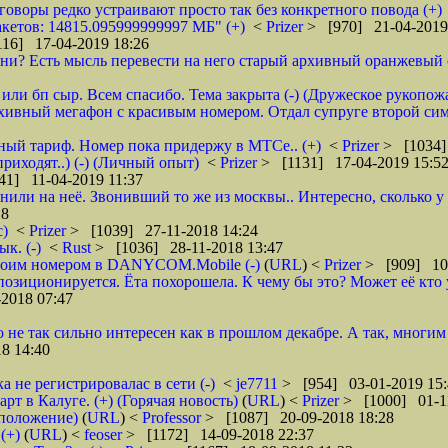
зговоры редко устраивают просто так без конкретного повода (+)
кетов: 14815.095999999997 МБ" (+)
<
Prizer
> [970] 21-04-2019
16] 17-04-2019 18:26
и? Есть мысль перевести на него старый архивный оранжевый от 
или бп сыр. Всем спасибо. Тема закрыта (-) (Дружеское рукопож
рхивный мегафон с красивым номером. Отдал супруге второй сим
бный тариф. Номер пока придержу в МТСе.. (+)
<
Prizer
> [1034]
риходят..) (-) (Личный опыт)
<
Prizer
> [1131] 17-04-2019 15:5
41] 11-04-2019 11:37
нили на неё. Звонивший то же из москвы.. Интересно, сколько 
18
с)
<
Prizer
> [1039] 27-11-2018 14:24
к. (-)
<
Rust
> [1036] 28-11-2018 13:47
 своим номером в DANYCOM.Mobile (-)
(
URL
) <
Prizer
> [909] 10-
зиционируется. Ёта похорошела. К чему бы это? Может её кто 
2018 07:47
о не так сильно интересен как в прошлом декабре. А так, многим
8 14:40
а не регистрировалас в сети (-)
<
je7711
> [954] 03-01-2019 15:
 в Калуге. (+) (Горячая новость)
(
URL
) <
Prizer
> [1000] 01-1
дположение)
(
URL
) <
Professor
> [1087] 20-09-2018 18:28
(+)
(
URL
) <
feoser
> [1172] 14-09-2018 22:37