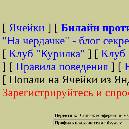
[
Ячейки
] [
Билайн прот
"На чердачке" - блог секр
[
Клуб "Курилка"
] [
Клуб 
] [
Правила поведения
] [
[ Попали на Ячейки из Ян
Зарегистрируйтесь и спро
Перейти к:
Список конференций
•
Профиль пользователя : dsysoev