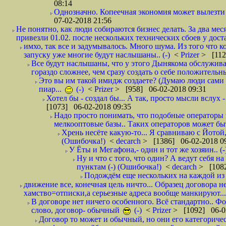
08:14
Однозначно. Копеечная экономия может вылезти
07-02-2018 21:56
Не понятно, как люди собираются бизнес делать. За два мес
привезли 01.02. после нескольких технических сбоев у дост
имхо, так все и задумывалось. Много шума. Из того что к
запуску уже многие будут наслышаны.. (-)
<
Prizer
> [112
Все будут наслышаны, что у этого Дынякома обслужива
гораздо сложнее, чем сразу создать о себе положительн
Это вы им такой имидж создаете? (Думаю люди сами оп
пиар...
(-)
<
Prizer
> [958] 06-02-2018 09:31
Хотел бы - создал бы... А так, просто мысли вслух 
[1073] 06-02-2018 09:35
Надо просто понимать, что подобные операторы 
мелкооптовые базы.. Таких операторов может быт
Хрень несёте какую-то... Я сравниваю с Йотой
(Ошибочка!)
<
decarch
> [1386] 06-02-2018 0
У Ёты и Мегафона,- один и тот же хозяин.. (-
Ну и что с того, что один? А ведут себя 
пунктам (-) (Ошибочка!)
<
decarch
> [1082
Подождём еще нескольких на каждой из 
движение все, конечная цель ничто... Образец договора н
хамство=отписки,а серьезные адреса вообще манкируют...
В договоре нет ничего особенного. Всё стандартно.. Фот
слово, договор- обычный
(-)
<
Prizer
> [1092] 06-0
Договор то может и обычный, но они его категоричес