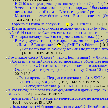
В СПб в конце апреля привезли через 6 или 7 дней. (-)
9 мес. назад задавал этот вопрос саппорту... - "Восст
нет - только новый номер. В офисе "чужого" региона во
Может они на есим бизнес метят... Вот и не спешат.. (О
14-05-2019 08:15
Хорошо бы пуша не получить...
(-)
<
Prizer
> [956] 13
С 15 мая изменяется стоимость подключения к тарифу «Бесп
рублей. И станет необходимо ежемесячно и тратить, и попол
Так народ ломанулся... Это сладкое слово халява... (-)
<
Pr
Все еще хуже: это интриги архангельского дилера. (+)
(
Номанн! Так держать!
(-) (IMHO)
<
Prizer
> [1011
Все не так как на самом деле: Даня подтвердил, чт
[1018] 18-05-2019 11:19
Это сладкое слово "Халява" - тариф Бесплатный (+) (Личны
Хотел взять на майские протестировать... в общем две не
идёт в доставку. Сегодня смс - симка передана в доставку.
Около полуночи (сегодня) оставил заявку. Около 10-ти у
2019 18:34
Сутки прочь... - "Передано в доставку". (-)
<
SKH
> 
Быстро! (-)
<
ag28
> [1193] 14-05-2019 23:15
Сегодня привезли. (-)
<
SKH
> [1038] 22-05-20
А кто нибудь пользовался data-роумингом в других странах?
Steuer
> [954] 26-04-2019 08:57
2р/мегабайт? Ну это если интернетом совсем не пользовать
[1001] 06-06-2019 17:00
Пользовались (Мой приятель, ездил с моей СИМкой, тогд