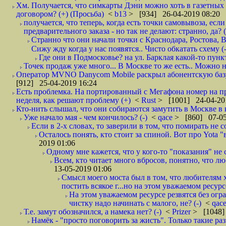
Хм. Получается, что симкарты Дэни можно хоть в газетных к
договором? (+) (Просьба)
<
b13
> [934] 26-04-2019 08:20
получается, что теперь, когда есть точки самовывоза, есл
предварительного заказа - но так не делают: странно, да? (
Странно что они начали точки с Краснодара, Ростова,
Сижу жду когда у нас появятся.. Чисто обкатать схему (-
Где они в Подмосковье? на ул. Барклая какой-то пункт
Точек продаж уже много... В Москве то же есть.. Можно на
Оператор MVNO Danycom Mobile раскрыл абонентскую базу.
[912] 25-04-2019 16:24
Есть проблемка. На портированный с Мегафона номер на при
неделя, как решают проблему (+)
<
Rust
> [1001] 24-04-20
Кто-нить слышал, что они собираются замутить в Москве в к
Уже начало мая - чем кончилось? (-)
<
qace
> [860] 07-05
Если в 2-х словах, то заверили в том, что помирать не с
Осталось понять, кто стоит за спиной. Вот про Yota "
2019 01:06
Одному мне кажется, что у кого-то "показания" не с
Всем, кто читает много вбросов, понятно, что люб
13-05-2019 01:06
Смысл моего моста был в том, что любителям х
постить всякое г...но на этом уважаемом ресурсе.
На этом уважаемом ресурсе резвятся без огр
чистку надо начинать с малого, не? (-)
<
qac
Т.е. замут обозначился, а намека нет? (-)
<
Prizer
> [1048]
Намёк - "просто поговорить за жисть". Только такие ра