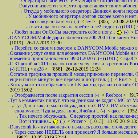
"Операторы связи МТС и «Мегафон» потребовали от вир
Danycom известен тем, что предоставляет своим абонент
Откуда у мобильного оператора Даником долги перед
У мобильного оператора долгов скорее всего и нет
рассылку по базе мтс (-)
<
lev
> [806] 20-08-2020 
кстати, да. он ведь на хребте теле2 сидит (-)
(
URL
)
Любят наши ОпСоСы выстрелить себе в ногу...
(-)
<
DANYCOM.Mobile дарит абонентам 200 200 Гб в канун Нового
[1019] 26-12-2019 12:30
Перейти со своим номером к DANYCOM.Mobile можно в 5
Оказание услуг связи для абонентов DANYCOM.Mobile на 
временно приостановлено с 09.01.2020 г. (+)
(
URL
) <
ag28
>
С 31 декабря 2019 года оказание услуг связи в регионах Рос
(-)
(
URL
) <
ag28
> [858] 26-12-2019 12:24
Остатки трафика за прошлый месяц прикольно перенесли. Ф
ещё и гиги в минуты все перевёл и потратил. (-)
<
Rust
> [
Хоть у кого то отображается в ЛК расход трафика онлайн? О
2019 15:02
Отображается после закрытия сессии (-)
<
Reeboot
> [917
Тут в комментах пишут, что на дэником не ходят СМС от Мо
Тут Даню как-то мало обсуждают, но СИМ-СИМ обсуждали 
сподручнее. Чудны дела твои, Ячейки!.. (-)
<
qace
> [952]
Так нечего обсужжать.. Оператор простой как палка-верё
Вот и тишина..
(-)
<
Prizer
> [1013] 18-05-2019 13:
Danycominfo - ну наконец-то началась рассылка столь дол
Через сколько НЕДЕЛЬ они привозят? Я больше месяца жду,
[982] 13-05-2019 22:44