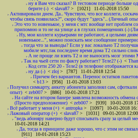
ну я Вам что сказал? В тестовом периоде больше одн
берите (-)
<
slava87
> [1021] 11-01-2018 15:50
Активировали днем. Да.. Чувствую, что все коллеги, соска
чтобы связь появилась?", скоро будут "здесь".. (Личный опыт
Это что то новенькое, у меня с мтс вообще нет проблем с
припомню и то не на улице а в глухих помещениях (-) (
Ну, мои коллеги курьерами не работают, а целыми днями
новенькое...", можно поискать мое сообщение примерно 
тогда что за выводы? Если у вас локально Т2 получше
мобиле мтс,так последнее время дома Т2 сильно слива
А не проще ли взять Т2 и не выносить мозг этими
Так на чьей сети по факту работает? Теле2? (-)
<
Tha
Код сети 250 20 - Теле2 (в телефоне отображается
ну да (-)
<
zloj
> [787] 11-01-2018 12:54
Причем без вариантов. Перенос остатков пакетов
<
b13
> [956] 11-01-2018 13:03
Получил симкарту, анкету абонента заполнял сам, сфоткали 
опыт)
<
zeb007
> [886] 10-01-2018 17:21
На сайте на втором банере заявлена возможность обмена 
(Просто предположение)
<
zeb007
> [939] 10-01-2018 1
Всё работает у меня (+)
<
antropka
> [1097] 10-01-2018 16:
Лажовый оператор (+)
<
slava87
> [1031] 09-01-2018 12:00
"ведь абоняру наверно будут списывать сразу за целый мес
10-01-2018 14:21
Да, тогда в принципе даже хорошо, что с этим не связал
[911] 10-01-2018 15:23