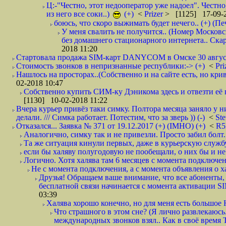
Ц:-"Честно, этот недооператор уже надоел". Честно
из него все соки..)
(+)
<
Prizer
> [1125] 17-09-2
боюсь, что скоро выжимать будет нечего.. (+) (Пе
У меня свалить не получится.. (Номер Московс
без домашнего стационарного интернета.. Ск
2018 11:20
Стартовала продажа SIM-карт DANYCOM в Омске 30 августа 
Стоимость звонков в непризнанные республики:-> (+)
<
Pri
Нашлось на просторах..(Собственно и на сайте есть, но криво. А наро
02-2018 10:47
Собственно купить СИМ-ку Дэникома здесь и отвезти её в
[1130] 10-02-2018 11:22
Вчера курьер привёз таки симку. Полтора месяца заняло у н
делали. /// Симка работает. Потестим, что за зверь )) (-)
<
St
Отказался... Заявка № 371 от 19.12.2017 (+) (IMHO) (+)
<
R
Аналогично, симку так и не привезли. Просто забил болт. 
Та же ситуация кинули первых, даже в курьерскую службу
если бы халяву полугодовую не пообещали, о них бы и не
Логично. Хотя халява там 6 месяцев с момента подключени
Не с момента подключения, а с момента объявления о хал
Друзья! Обращаем ваше внимание, что все абоненты, 
бесплатной связи начинается с момента активации 
03:39
Халява хорошо конечно, но для меня есть большое 
Что страшного в этом сне? (Я лично развлекаюсь.
международных звонков взял.. Как в своё время