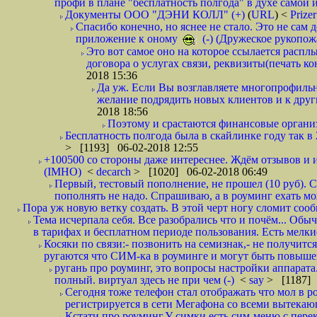
профи в плане "бесплатность полгода" в духе самой 
Документы ООО "ДЭНИ КОЛЛ" (+)
(
URL
) <
Prize
Спасибо конечно, но яснее не стало. Это не сам
приложение к оному
(-) (Дружеское рукопож
Это вот самое оно на которое ссылается распл
договора о услугах связи, реквизиты(печать ко
2018 15:36
Да уж. Если Вы возглавляете многопрофиль
желание подрядить новых клиентов и к други
2018 18:56
Поэтому и срастаются финансовые организа
Бесплатность полгода была в скайлинке году так в
> [1193] 06-02-2018 12:55
+100500 со стороны даже интереснее. Ждём отзывов и и
(IMHO)
<
decarch
> [1020] 06-02-2018 06:49
Первый, тестовый пополнение, не прошел (10 руб). Сд
пополнять не надо. Спрашиваю, а в роуминг ехать мо
Пора уж новую ветку создать. В этой черт ногу сломит сооб
Тема исчерпала себя. Все разобрались что и почём... О
в тарифах и бесплатном периоде пользования. Есть мелкие
Косяки по связи:- позвонить на семизнак,- не получится
ругаются что СИМ-ка в роуминге и могут быть повышен
ругань про роуминг, это вопросы настройки аппарата
полный. виртуал здесь не при чем (-)
<
say
> [1187] 
Сегодня тоже телефон стал отображать что мол в р
регистрируется в сети Мегафона со всеми вытекаю
Кстати про роуминг.У симки есть сим-меню с пере