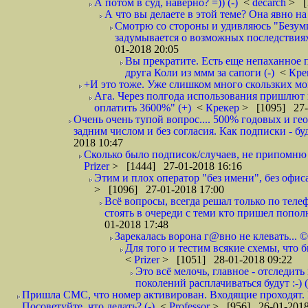
А потом в суд, наверно? =)) (-)
<
decarch
> [
А что вы делаете в этой теме? Она явно на д
Смотрю со стороны и удивляюсь "Безумию
задумывается о возможных последствия
01-2018 20:05
Вы прекратите. Есть еще непаханное 
друга Коли из ммм за сапоги (-)
<
Кре
+И это тоже. Уже слишком много скользких мо
Ага. Через полгода использования пришлют п
оплатить 3600%" (+)
<
Крекер
> [1095] 27-
Очень очень тупой вопрос.... 500% годовых и ге
задним числом и без согласия. Как подписки - бу
2018 10:47
Сколько было подписок/случаев, не припомню 
Prizer
> [1444] 27-01-2018 16:16
Этим и плох оператор "без имени", без офиса
> [1096] 27-01-2018 17:00
Всё вопросы, всегда решал только по телеф
стоять в очереди с теми кто пришел попол
01-2018 17:48
Зарекалась ворона г@вно не клевать... ©
Для того и тестим всякие схемы, что б
<
Prizer
> [1051] 28-01-2018 09:22
Это всё мелочь, главное - отследит
поколений расплачиваться будут :-) (
Пришла СМС, что номер активирован. Входящие проходят. И
Посоветуйте, что делать? (-)
<
Professor
> [956] 26-01-2018