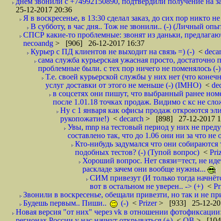
днём звонили с +74992150890, подтвердили получение на зав
25-12-2017 20:36
Я в воскресенье, в 13:30 сделал заказ, до сих пор никто н
В субботу, в час дня.. Тож не звонили.. (-) (Личный опы
СПСР какие-то проблемные: звонят из даньки, предлагают 
necoandg
> [906] 26-12-2017 16:37
Курьер с ПД клиентов не выходит на связь =) (-)
<
deca
сама служба курьерская ужасная просто, достаточно п
проблемные были. с тех пор ничего не поменялось (-)
Т.е. своей курьерской службы у них нет (что коне
услуг доставки от этого не меньше (-) (IMHO)
<
de
в соцсетях они пишут, что выбранный ранее ном
после 1.01.18 точках продаж. Видимо с кс не сло
Ну с 1 января как офисы продаж откроются эли
рукопожатие!)
<
decarch
> [898] 27-12-2017 1
Увы, mnp на тестовый период у них не преду
составлено так, что до 1.06 они ни за что не 
Кто-нибудь задумался что они собираются
подобных тестов? (-) (Тупой вопрос)
<
Pri
Хороший вопрос. Нет связи=тест, не идет
раскладе зачем они вообще нужны...
СИМ привезут (И только тогда начнётся
вот в остальном не уверен.. -> (+)
<
Pr
Звонили в воскресенье, обещали привезти, но так и не при
Будешь первым.. Пиши..
(-)
<
Prizer
> [933] 25-12-20
Новая версия "от них" через vk в отношении фотофиксаци
регионах России у нас начнут открываться (+)
<
ОВ
> [104