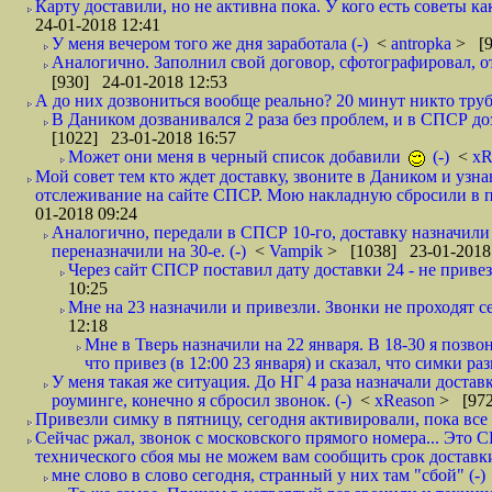
Карту доставили, но не активна пока. У кого есть советы к
24-01-2018 12:41
У меня вечером того же дня заработала (-)
<
antropka
> [9
Аналогично. Заполнил свой договор, сфотографировал, 
[930] 24-01-2018 12:53
А до них дозвониться вообще реально? 20 минут никто трубк
В Даником дозванивался 2 раза без проблем, и в СПСР дозв
[1022] 23-01-2018 16:57
Может они меня в черный список добавили
(-)
<
xR
Мой совет тем кто ждет доставку, звоните в Даником и узн
отслеживание на сайте СПСР. Мою накладную сбросили в п
01-2018 09:24
Аналогично, передали в СПСР 10-го, доставку назначили н
переназначили на 30-е. (-)
<
Vampik
> [1038] 23-01-2018
Через сайт СПСР поставил дату доставки 24 - не привезл
10:25
Мне на 23 назначили и привезли. Звонки не проходят 
12:18
Мне в Тверь назначили на 22 января. В 18-30 я позво
что привез (в 12:00 23 января) и сказал, что симки раз
У меня такая же ситуация. До НГ 4 раза назначали доставк
роуминге, конечно я сбросил звонок. (-)
<
xReason
> [972
Привезли симку в пятницу, сегодня активировали, пока все 
Сейчас ржал, звонок с московского прямого номера... Это С
технического сбоя мы не можем вам сообщить срок доставки
мне слово в слово сегодня, странный у них там "сбой" (-)