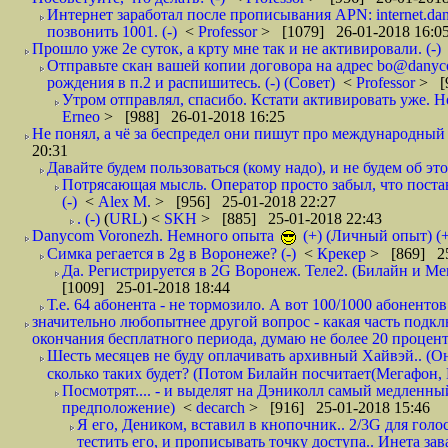
Интернет заработал после прописывания APN: internet.da
позвонить 1001. (-)
<
Professor
> [1079] 26-01-2018 16:0
Прошло уже 2е суток, а крту мне так и не активировали. (-)
Отправьте скан вашей копии договора на адрес bo@danyc
рождения в п.2 и распишитесь. (-) (Совет)
<
Professor
> [
Утром отправлял, спасибо. Кстати активировать уже. Но 
Erneo
> [988] 26-01-2018 16:25
Не понял, а чё за беспредел они пишут про международный 
20:31
Давайте будем пользоваться (кому надо), и не будем об этом
Потрясающая мысль. Оператор просто забыл, что постави
(-)
<
Alex M.
> [956] 25-01-2018 22:27
. (-)
(
URL
) <
SKH
> [885] 25-01-2018 22:43
Danycom Voronezh. Немного опыта
(+) (Личный опыт) (+
Симка регается в 2g в Воронеже? (-)
<
Крекер
> [869] 25
Да. Регистрируется в 2G Воронеж. Теле2. (Билайн и Мег
[1009] 25-01-2018 18:44
Т.е. 64 абонента - не тормозило. А вот 100/1000 абонентов
значительно любопытнее другой вопрос - какая часть подк
окончания бесплатного периода, думаю не более 20 проценто
Шесть месяцев не буду оплачивать архивный Хайвэй.. (Он 
сколько таких будет? (Потом Билайн посчитает(Мегафон, 
Посмотрят.... - и выделят на Дэниколл самый медленный
предположение)
<
decarch
> [916] 25-01-2018 15:46
Я его, Деником, вставил в кнопочник.. 2/3G для голо
тестить его, и прописывать точку доступа.. Инета зава