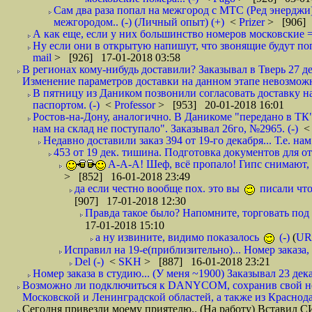
Сам два раза попал на межгород с МТС (Ред энерджи) 
межгородом.. (-) (Личный опыт) (+)
<
Prizer
> [906] 
А как еще, если у них большинство номеров московские =
Ну если они в открытую напишут, что звонящие будут поп
mail
> [926] 17-01-2018 03:58
В регионах кому-нибудь доставили? Заказывал в Тверь 27 де
Изменение параметров доставки на данном этапе невозможн
В пятницу из Даником позвонили согласовать доставку н
паспортом. (-)
<
Professor
> [953] 20-01-2018 16:01
Ростов-на-Дону, аналогично. В Даникоме "передано в ТК"
нам на склад не поступало". Заказывал 26го, №2965. (-)
Недавно доставили заказ 394 от 19-го декабря... Т.е. нам
453 от 19 дек. тишина. Подготовка документов для от
А-А-А! Шеф, всё пропало! Гипс снимают, к
> [852] 16-01-2018 23:49
да если честно вообще пох. это вы
писали что
[907] 17-01-2018 12:30
Правда такое было? Напомните, торговать под
17-01-2018 15:10
а ну извините, видимо показалось
(-)
(
UR
Исправил на 19-е(приблизительно)... Номер заказа, 
Del (-)
<
SKH
> [887] 16-01-2018 23:21
Номер заказа в студию... (У меня ~1900) Заказывал 23 дека
Возможно ли подключиться к DANYCOM, сохранив свой номе
Московской и Ленинградской областей, а также из Краснода
Сегодня привезли моему приятелю.. (На работу) Вставил СИ