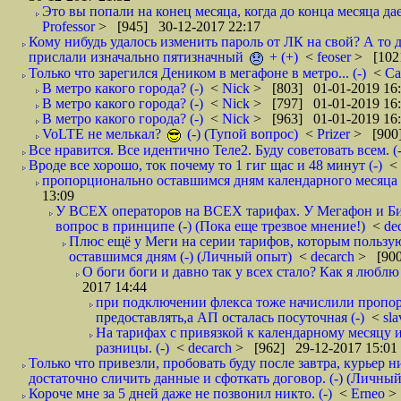
Это вы попали на конец месяца, когда до конца месяца дае
Professor
> [945] 30-12-2017 22:17
Кому нибудь удалось изменить пароль от ЛК на свой? А то 
прислали изначально пятизначный
+ (+)
<
feoser
> [102
Только что зарегился Деником в мегафоне в метро... (-)
<
С
В метро какого города? (-)
<
Nick
> [803] 01-01-2019 16
В метро какого города? (-)
<
Nick
> [797] 01-01-2019 16
В метро какого города? (-)
<
Nick
> [963] 01-01-2019 16
VoLTE не мелькал?
(-) (Тупой вопрос)
<
Prizer
> [900]
Все нравится. Все идентично Теле2. Буду советовать всем. (-
Вроде все хорошо, ток почему то 1 гиг щас и 48 минут (-)
<
пропорционально оставшимся дням календарного месяца в
13:09
У ВСЕХ операторов на ВСЕХ тарифах. У Мегафон и Би 
вопрос в принципе (-) (Пока еще трезвое мнение!)
<
de
Плюс ещё у Меги на серии тарифов, которым пользую
оставшимся дням (-) (Личный опыт)
<
decarch
> [900
О боги боги и давно так у всех стало? Как я люблю 
2017 14:44
при подключении флекса тоже начислили пропорц
предоставлять,а АП осталась посуточная (-)
<
sl
На тарифах с привязкой к календарному месяцу 
разницы. (-)
<
decarch
> [962] 29-12-2017 15:01
Только что привезли, пробовать буду после завтра, курьер н
достаточно сличить данные и сфоткать договор. (-) (Личный 
Короче мне за 5 дней даже не позвонил никто. (-)
<
Erneo
>