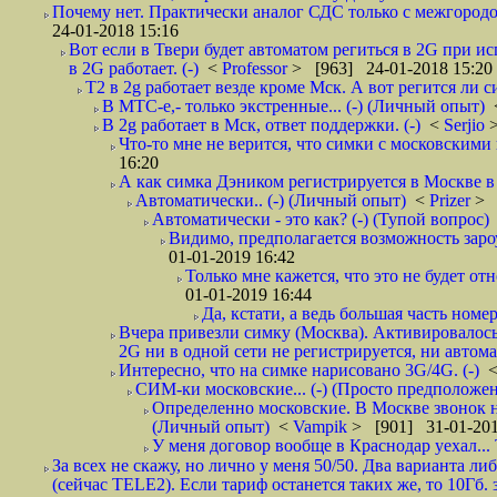
Почему нет. Практически аналог СДС только с межгородом.
24-01-2018 15:16
Вот если в Твери будет автоматом региться в 2G при ис
в 2G работает. (-)
<
Professor
> [963] 24-01-2018 15:20
T2 в 2g работает везде кроме Мск. А вот регится ли с
В МТС-е,- только экстренные... (-) (Личный опыт)
В 2g работает в Мск, ответ поддержки. (-)
<
Serjio
Что-то мне не верится, что симки с московскими 
16:20
А как симка Дэником регистрируется в Москве в 
Автоматически.. (-) (Личный опыт)
<
Prizer
> 
Автоматически - это как? (-) (Тупой вопрос)
Видимо, предполагается возможность зароу
01-01-2019 16:42
Только мне кажется, что это не будет о
01-01-2019 16:44
Да, кстати, а ведь большая часть номер
Вчера привезли симку (Москва). Активировалось п
2G ни в одной сети не регистрируется, ни автом
Интересно, что на симке нарисовано 3G/4G. (-)
СИМ-ки московские... (-) (Просто предположе
Определенно московские. В Москве звонок н
(Личный опыт)
<
Vampik
> [901] 31-01-201
У меня договор вообще в Краснодар уехал...
За всех не скажу, но лично у меня 50/50. Два варианта л
(сейчас TELE2). Если тариф останется таких же, то 10Гб. 