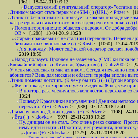
[961] 18-04-2019 09:12
Danycom самый пунктуальный оператор:- "остатки па
Дэником может стать первым с еSIM (-)
(
URL
) <
Prizer
> [11
Дэник тп бесплатный кто пользует и каковы подводные кам
как резервная связь от этого опсоса для редких звонков (-) (
Помониторил инет,по общался с народом. От добра добра 
ОВ
> [1288] 18-04-2019 18:28
Старый оранжевый я не стал (бы) переводить. Перевёл а
безлимитных звонков мне (-)
<
Rust
> [1060] 17-04-2019
А я подожду.. Может ещё какой оператор сделает подо
2019 18:50
Народ пользует. Проблем не замечено.. (СМС-ки пока не п
Ближайший офис в с.Киясово, Удмуртия (-)
<
nbv2002
> [9
У меня московская симка дэником.. Сегодня нечаянно позво
абонентов? Ведь для москвы и области тврифы вполне выго
Дэник поменял логотип.. (К чему бы это?) (+) (Тупой вопро
Жизнь такая, что хорошего уже не ждёшь. Жаль, уже привы
В полтора раза увеличилось количество переходов со
13:24
Пошему? Красавчики виртуальчики! Дэником неплохо п
перекупил? (+)
<
Prizer
> [938] 07-12-2018 12:41
Для меня, лично, Дэник сдулся. (+)
<
Prizer
> [1108] 24-11-
Ёта (+)
<
klovka
> [997] 25-11-2018 19:29
Ну, днищем он не стал.. Это очень резко сказано. Прос
нему идти и идти.. (Простота, нет роуминга, подписок
Днище (+)
<
klovka
> [1225] 28-11-2018 18:20
Говорят если аб плата за месяц не списалась то симк