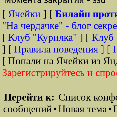
[
Ячейки
] [
Билайн прот
"На чердачке" - блог секр
[
Клуб "Курилка"
] [
Клуб 
] [
Правила поведения
] [
[ Попали на Ячейки из Ян
Зарегистрируйтесь и спро
Перейти к:
Список конф
сообщений
•
Новая тема
•