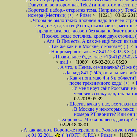
Danycom, во втором как Tele2 (и при этом в сети не 
Короткий набор,- открытая тема. Например у Теле2
номера (Местные) (+)
<
Prizer
> [1221] 03-02-2018
Чтобы не было таких проблем надо по всей стране
Надо же, где-то ещё есть, оказывается, местны
предполагалось, дозвон без кода не будет проход
Похоже, везде остались, кроме двух столиц. 
Ага. В Пнз есть. А как же ещё такси вызыв
Так же как и в Москве, с кодом =) (-)
<
m
Например вот так:- +7 8412 23-02-ХХ (-
Правильнее будет так: +7(841)223-02-Х
<
mail
> [1080] 06-02-2018 05:20
А что, в Пензе, семизначка? (Я же бр
Да, код 841 (2/4/5, остальные сво
Как я понимаю 4 и 5 в области?
после трёхзначного кода) (+)
<
У меня ноут сайт Россвязи не
человек ссылку дал, так на то
02-2018 05:39
Шестизначка у нас, все такси ш
В Москве у некоторых такси 
номера РТ звоните? Или они в
-Хорошо... -Что хорошего, доктор? -
02-2018 08:01
А как давно в Воронеже перешли на 7-значную нумер
с 01.02.2011
(+) (OFF)
(
URL
) <
Prizer
> [1052] 0