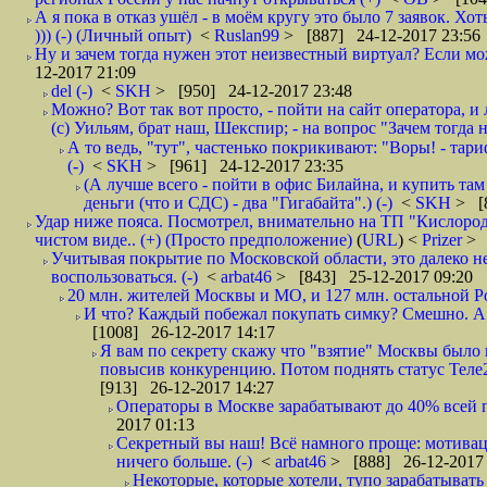
А я пока в отказ ушёл - в моём кругу это было 7 заявок. Х
))) (-) (Личный опыт)
<
Ruslan99
> [887] 24-12-2017 23:56
Ну и зачем тогда нужен этот неизвестный виртуал? Если м
12-2017 21:09
del (-)
<
SKH
> [950] 24-12-2017 23:48
Можно? Вот так вот просто, - пойти на сайт оператора, и л
(с) Уильям, брат наш, Шекспир; - на вопрос "Зачем тогда 
А то ведь, "тут", частенько покрикивают: "Воры! - тариф-
(-)
<
SKH
> [961] 24-12-2017 23:35
(А лучше всего - пойти в офис Билайна, и купить там 
деньги (что и СДС) - два "Гигабайта".) (-)
<
SKH
> [
Удар ниже пояса. Посмотрел, внимательно на ТП "Кислород"
чистом виде.. (+) (Просто предположение)
(
URL
) <
Prizer
> 
Учитывая покрытие по Московской области, это далеко н
воспользоваться. (-)
<
arbat46
> [843] 25-12-2017 09:20
20 млн. жителей Москвы и МО, и 127 млн. остальной Рос
И что? Каждый побежал покупать симку? Смешно. А вт
[1008] 26-12-2017 14:17
Я вам по секрету скажу что "взятие" Москвы было 
повысив конкуренцию. Потом поднять статус Теле2 
[913] 26-12-2017 14:27
Операторы в Москве зарабатывают до 40% всей пр
2017 01:13
Секретный вы наш! Всё намного проще: мотиваци
ничего больше. (-)
<
arbat46
> [888] 26-12-2017 
Некоторые, которые хотели, тупо зарабатывать 