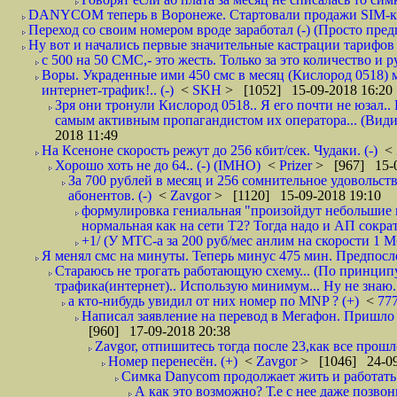
DANYCOM теперь в Воронеже. Стартовали продажи SIM-карт
Переход со своим номером вроде заработал (-) (Просто пре
Ну вот и начались первые значительные кастрации тарифов 
с 500 на 50 СМС,- это жесть. Только за это количество и ру
Воры. Украденные ими 450 смс в месяц (Кислород 0518) 
интернет-трафик!.. (-)
<
SKH
> [1052] 15-09-2018 16:20
Зря они тронули Кислород 0518.. Я его почти не юзал.. 
самым активным пропагандистом их оператора... (Видим
2018 11:49
На Ксеноне скорость режут до 256 кбит/сек. Чудаки. (-)
<
Хорошо хоть не до 64.. (-) (IMHO)
<
Prizer
> [967] 15-0
За 700 рублей в месяц и 256 сомнительное удовольст
абонентов. (-)
<
Zavgor
> [1120] 15-09-2018 19:10
формулировка гениальная "произойдут небольшие из
нормальная как на сети Т2? Тогда надо и АП сократ
+1/ (У МТС-а за 200 руб/мес анлим на скорости 1 Мб
Я менял смс на минуты. Теперь минус 475 мин. Предпослед
Стараюсь не трогать работающую схему... (По принципу
трафика(интернет).. Использую минимум... Ну не знаю..
а кто-нибудь увидил от них номер по MNP ? (+)
<
77
Написал заявление на перевод в Мегафон. Пришло 
[960] 17-09-2018 20:38
Zavgor, отпишитесь тогда после 23,как все прошло
Номер перенесён. (+)
<
Zavgor
> [1046] 24-09
Симка Danycom продолжает жить и работать 
А как это возможно? Т.е с нее даже позвон