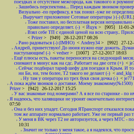
поездках и отсутствие межгорода, как такового и роуминга.
Зашибись перспектива... Перед каждым звонком проверят
Визуально -по префиксу, я так понял -уже не определи
Выручает приложение Сотовые операторы ) (-)
(
URL
Тоже поставил, но бесплатная версия неправильно
правильно определяет. (-)
<
Йцук
> [905] 11-01-2
Взял себе ТП с единой ценой на всю страну.. При
<
Prizer
> [949] 28-12-2017 08:26
Рано радоваться (-) (IMHO)
<
Andrey34
> [992] 27-12-
Андрей, приветствую! До июня нужно еще дожить. Думаю 
наступающим! (-)
<
vedser
> [1007] 27-12-2017 18:03
Ещё плюсы есть, пакеты переносятся на следующий месяц 
снимают в минус как на сдс. Работает на две сети (+)
<
j
Сейчас подбирал тариф шефу для поездки в Крым. И то
ни Би, ни, тем более, Т2 такого не делают (-)
<
and_klg
Ну там у оператора из трех букв своя дочка (-)
<
je77
А пока ждём звонков о доставке. Моему знакомому(№1500) поз
Prizer
> [942] 26-12-2017 15:25
У вас знакомые под номерами? А я все по старинке - по 
Я надеюсь, что халявщики не уронят окончательно интернет 
07:50
Она и без них упадет. Сегодня ЯТранспорт отказался пока
том же аппарате нормально работает. Уже не первый раз т
У меня в ВК через Т2 не авторизуется, а через МТС - 
10:31
Значит не только у меня такое, а я надеялся, что просто