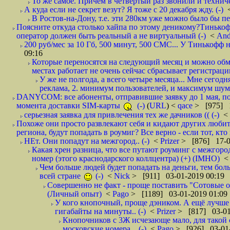
То же самое. Причем в четвертый раз звонили и техниче
А куда если не секрет везут? Я тоже с 20 декабря жду. (-)
В Ростов-на-Дону, т.е. эти 280км уже можно было бы пеш
Поясните откуда столько хайпа по этому деникому?Тинькоф
оператор должен быть реальный а не виртуальный (-)
<
And
200 руб/мес за 10 Гб, 500 минут, 500 СМС... У Тинькофф не
09:16
Которые переносятся на следующий месяц и можно обмен
местах работает не очень сейчас сбрасывает регистрацию
У же не полгода, а всего четыре месяца... Мне сегод
реклама, 2. минимум пользователей, и максимум шума.
DANYCOM: все абоненты, отправившие заявку до 1 мая, пол
момента доставки SIM-карты
(-)
(
URL
) <
qace
> [975] 1
серьезная заявка для привлечения тех же дачников (( (-)
<
Похоже они просто развлекают себя и кидают других любител
региона, будут попадать в роумиг? Все верно - если тот, кто вам звони 
НЕт. Они попадут на межгород.. (-)
<
Prizer
> [876] 17-0
Какая хрен разница, что все путают роуминг с межгор
номер (этого краснодарского коллцентра) (+) (IMHO)
Чем больше людей будет попадать на деньги, тем бо
всей стране
(-)
<
Nick
> [911] 03-01-2019 00:19
Совершенно не факт - проще поставить "Сотовые опе
(Личный опыт)
<
Pago
> [1189] 03-01-2019 01:09
У кого кнопочный, проще дэником. А ещё лучше 
гигабайты на минуты.. (-)
<
Prizer
> [817] 03-01
Кнопочников с 3Ж исчезающе мало, для такой 
московские номера... (-)
<
Pago
> [926] 03-01-