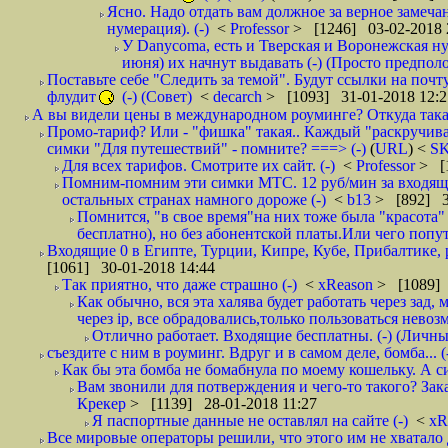
Ясно. Надо отдать вам должное за верное замечан
нумерация). (-)
<
Professor
> [1246] 03-02-2018 
У Danycoma, есть и Тверская и Воронежская ну
июня) их начнут выдавать (-) (Просто предпол
Поставьте себе "Следить за темой". Будут ссылки на почт
флудит
(-) (Совет)
<
decarch
> [1093] 31-01-2018 12:2
А вы видели цены в международном роуминге? Откуда такая
Промо-тариф? Или - "фишка" такая.. Каждый "раскручивае
симки "Для путешествий" - помните? ===> (-)
(
URL
) <
S
Для всех тарифов. Смотрите их сайт. (-)
<
Professor
> [
Помним-помним эти симки МТС. 12 руб/мин за входящие и
остальных странах намного дороже (-)
<
b13
> [892] 3
Помнится, "в свое время"на них тоже была "красота
бесплатно), но без абонентской платы.Или чего попут
Входящие 0 в Египте, Турции, Кипре, Кубе, Прибалтике, р
[1061] 30-01-2018 14:44
Так приятно, что даже страшно (-)
<
xReason
> [1089] 
Как обычно, вся эта халява будет работать через зад
через ip, все обрадовались,только пользоваться нево
Отлично работает. Входящие бесплатны. (-) (Личн
съездите с ним в роуминг. Вдруг и в самом деле, бомба... (
Как бы эта бомба не бомабнула по моему кошельку. А си
Вам звонили для потверждения и чего-то такого? Зака
Крекер
> [1139] 28-01-2018 11:27
Я паспортные данные не оставлял на сайте (-)
<
xR
Все мировые операторы решили, что этого им не хватало 