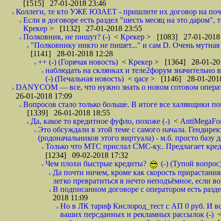
[1515] 27-01-2018 23:46
Коллеги, те кто УЖЕ ЮЗАЕТ - пришлите их договор на почту
Если в договоре есть раздел "шесть месяц на это даром", т
Крекер
> [1132] 27-01-2018 23:55
Полковник, не пишут? (-)
<
Крекер
> [1083] 27-01-2018
"Полковнику никто не пишет..." и сам D. Очень мутная
[1141] 28-01-2018 12:28
++ (-) (Горячая новость)
<
Крекер
> [1364] 28-01-20
наблюдать на склянках и теле2форум значительно в
(-) (Печальная новость)
<
qace
> [1146] 28-01-2018
DANYCOM — все, что нужно знать о новом сотовом опера
26-01-2018 17:09
Вопросов стало только больше. В итоге все халявщики по
[1339] 26-01-2018 18:55
Да, какое то кредитное фуфло, похоже (-)
<
AntiMegaF
Это обсуждали в этой теме с самого начала. Гендире
(родоначальников этого виртуала) - м.б. просто базу 
Только что МТС прислал СМС-ку.. Предлагает кре
[1234] 09-02-2018 17:32
Чем плохи быстрые кредиты?
(-) (Тупой вопрос
Да почти ничем, кроме как скорость прирастани
легко превратиться в нечто неподъёмное, если вов
В подписанном договоре с оператором есть разде
2018 11:09
Но в ЛК тариф Кислород_тест с АП 0 руб. И вс
ваших персданных и рекламных рассылок (-)