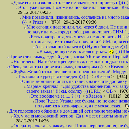
Даже если позвонят, это еще не значит, что привезут ))) (-)
Это я уже понял. Похоже на пособие для чайников "Как о
29-12-2017 09:35
Мне позвонили, извинились, сослались на много заказ
(-)
<
Prizer
> [878] 29-12-2017 09:36
Мне сегодня позвонили, т.е. через 6 дней. Не изв
попадут на межгород и обещали доставить СИМ "где
Есть подозрения, что могут и не доставить. И взят
отписался, те что якобы получили СИМ-ки, всего 
Ага, засланный казачек))) Ну вы блин даете)) (-
В каждой шутке есть доля шутки..
(-) (Ш
Привез чел симку, жду 2й день , когда АК ивируют. Первый р
Но ничего.. На тебе потренеруются, нам влёт подключать б
Обещали завтра привезти симку, посмотрим (-)
<
xReason
>
Ждём. Живой отзыв лучше тонн предположений. Морду ли
Так пока и курьера я не видел ))) (-)
<
xReason
> [934] 
Опять звонили и опять пытались назначить доставку. 
Маразм крепчал: "Для удобства абонентов, мы запу
своего заказа" !!! см. ссылку (-)
(
URL
) <
ОВ
> [976
Это вообще чё за .... ? (+)
<
xReason
> [1012] 28
Поле Чудес. Угадал все буквы, но не смог наз
получается краснодарская, а не московская...
Для голосового общения в домашней сети такие тарифы не о
Хз, у меня московский регион. Да и у всех пакеты минут. 
28-12-2017 14:26
Оператор, оказался лакмусом.. После первого июня, не бу