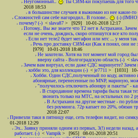
Неугомонный..
Ты СИМ-ки покупаешь для того ч
2018 18:53
в большинстве случаев я выжимаю из нее какие-то со
Сложностей сам себе нагородил.. В голове..
(-) (IMHO
почему? (-)
<
slava87
> [929] 10-01-2018 12:17
Потому.. Вы же знаете что Т2 нет в Астрахани. Зачем
если не очень, дождись, скоро отпишутся все кто полу
Если нет теле2 будет мегафон или мтс ... у меня так 
Речь про доставку СИМ-ки (Как я понял, они не з
[979] 10-01-2018 18:46
Не захотели. Хотя на тот момент мой город бы
вверху сайта - Волгоградскую область (-)
<
sla
Зачем вам виртуал, если даже СДС маринуете? Зачем 
хобби это, для коллекции (-)
<
je7711
> [1031] 10-
Хобби. Один СДС,полученный по коду, активно и
абонярные, перенесенные по MNP, мариную, може
"получилось отключить абоняру и пакеты" - как
В стародавние времена тарифа была такая те
звонить только на МТС, на остальных по 2 руб
В Астрахани на другие местные - по рубл
без роуминга. 72р капает по 20%, обязан т
2018 22:07
Привезли таки в пятницу еще, сеть телефон видит, но симку
01-2018 12:29
Эх.. Заявку приняли одним из первых, 3(!) недели назад, 
работает. (-)
<
Vampik
> [965] 08-01-2018 20:51