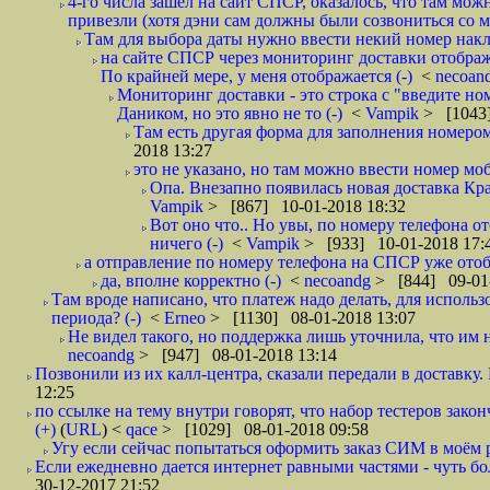
4-го числа зашёл на сайт СПСР, оказалось, что там мож
привезли (хотя дэни сам должны были созвониться со мн
Там для выбора даты нужно ввести некий номер накла
на сайте СПСР через мониторинг доставки отображ
По крайней мере, у меня отображается (-)
<
necoan
Мониторинг доставки - это строка с "введите но
Даником, но это явно не то (-)
<
Vampik
> [1043]
Там есть другая форма для заполнения номером 
2018 13:27
это не указано, но там можно ввести номер моб
Опа. Внезапно появилась новая доставка Кра
Vampik
> [867] 10-01-2018 18:32
Вот оно что.. Но увы, по номеру телефона о
ничего (-)
<
Vampik
> [933] 10-01-2018 17:
а отправление по номеру телефона на СПСР уже отоб
да, вполне корректно (-)
<
necoandg
> [844] 09-01
Там вроде написано, что платеж надо делать, для использ
периода? (-)
<
Erneo
> [1130] 08-01-2018 13:07
Не видел такого, но поддержка лишь уточнила, что им 
necoandg
> [947] 08-01-2018 13:14
Позвонили из их калл-центра, сказали передали в доставку. И
12:25
по ссылке на тему внутри говорят, что набор тестеров зак
(+)
(
URL
) <
qace
> [1029] 08-01-2018 09:58
Угу если сейчас попытаться оформить заказ СИМ в моём р
Если ежедневно дается интернет равными частями - чуть боле
30-12-2017 21:52