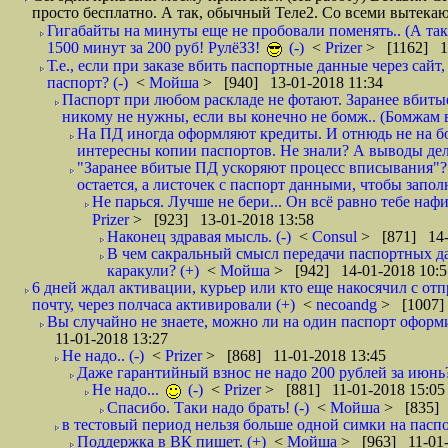
просто бесплатно. А так, обычный Теле2. Со всеми вытек
Гигабайты на минуты еще не пробовали поменять.. (А та
1500 минут за 200 руб! РулёЗЗ!
(-)
<
Prizer
> [1162] 1
Т.е., если при заказе вбить паспортные данные через сай
паспорт? (-)
<
Мойша
> [940] 13-01-2018 11:34
Паспорт при любом раскладе не фотают. Заранее вбит
никому не нужны, если вы конечно не бомж.. (Бомжам в
На ПД иногда оформляют кредиты. И отнюдь не на б
интересны копии паспортов. Не знали? А выводы дела
"Заранее вбитые ПД ускоряют процесс вписывания"?
остается, а листочек с паспорт данными, чтобы заполн
Не парься. Лучше не бери... Он всё равно тебе нафи
Prizer
> [923] 13-01-2018 13:58
Наконец здравая мысль. (-)
<
Consul
> [871] 14-
В чем сакральный смысл передачи паспортных да
каракули? (+)
<
Мойша
> [942] 14-01-2018 10:5
6 дней ждал активации, курьер или кто еще накосячил с от
почту, через полчаса активировали (+)
<
necoandg
> [1007]
Вы случайно не знаете, можно ли на один паспорт оформи
11-01-2018 13:27
Не надо.. (-)
<
Prizer
> [868] 11-01-2018 13:45
Даже гарантийный взнос не надо 200 рублей за июнь?
Не надо...
(-)
<
Prizer
> [881] 11-01-2018 15:05
Спасибо. Таки надо брать! (-)
<
Мойша
> [835] 
в тестовый период нельзя больше одной симки на паспор
Поддержка в ВК пишет. (+)
<
Мойша
> [963] 11-01-