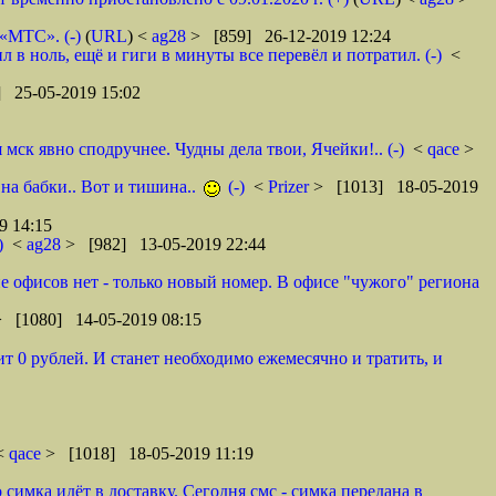
 «МТС». (-)
(
URL
) <
ag28
> [859] 26-12-2019 12:24
в ноль, ещё и гиги в минуты все перевёл и потратил. (-)
<
 25-05-2019 15:02
ск явно сподручнее. Чудны дела твои, Ячейки!.. (-)
<
qace
>
 на бабки.. Вот и тишина..
(-)
<
Prizer
> [1013] 18-05-2019
9 14:15
)
<
ag28
> [982] 13-05-2019 22:44
оне офисов нет - только новый номер. В офисе "чужого" региона
> [1080] 14-05-2019 08:15
т 0 рублей. И станет необходимо ежемесячно и тратить, и
 <
qace
> [1018] 18-05-2019 11:19
 симка идёт в доставку. Сегодня смс - симка передана в