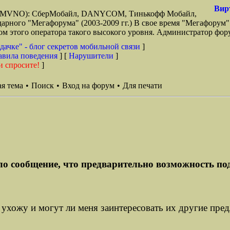
Вир
зи (MVNO): СберМобайл, DANYCOM, Тинькофф Мобайл,
арного "Мегафорума" (2003-2009 гг.) В свое время "Мегафорум"
этого оператора такого высокого уровня. Администратор фору
дачке" - блог секретов мобильной связи
]
авила поведения
] [
Нарушители
]
и спросите!
]
я тема
•
Поиск
•
Вход на форум
•
Для печати
о сообщение, что предварительно возможность под
 ухожу и могут ли меня заинтересовать их другие пре