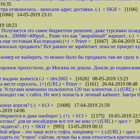
16:35
тра отзвонились - записали адрес доставки. (-)
<
SKH
> [1106] 
[1066] 14-05-2019 23:11
19 18:23
 Получается это самое бюджетное решение, даже турсимки позади.
ся... 200Мб=400руб... Разве что как "аварийный" вариант.. (-)
а еще тестовым Кислородом) (+)
<
Prizer
> [1047] 26-04-2019 1
иосках продавать? Всё равано не заработает, пока не приедет ку
и номер не выбирать, то можно было бы продавать там же сразу и б
 Воронеж пропустили, до Москвы не дошли. Дошли до подмосковь
 выдачи значится (-)
<
nbv2002
> [1026] 08-05-2019 13:23
 месте спросить.. (+)
(
URL
) <
Prizer
> [1161] 26-04-2019 08:48
 Услугами компании пользуются 120 тыс клиентов. (-)
(
URL
) <
ходит смс с сайта. Не могу попасть в личный кабинет. Завтра б
онце апреля? (-)
<
b13
> [1008] 17-04-2019 21:59
-2019 14:06
обираются и даже наоборот ). (+)
<
b13
> [1375] 10-05-2019 22:
всплыл" для не инсайдеров все тот же кокс (+)
(
URL
) <
qace
> [9
ходятся?.. (+)
<
SKH
> [995] 13-05-2019 00:11
ой вброс - это чаще всего туфта, например => (-)
(
URL
) <
qace
>
дить по "говно"-сайтам, лучше бы к ним относиться критически и