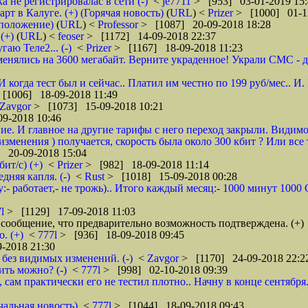
а не регистрировалас в сети (-)
<
je7711
> [953] 03-01-2019 15:
 в Калуге. (+) (Горячая новость)
(
URL
) <
Prizer
> [1000] 01-1
дположение)
(
URL
) <
Professor
> [1087] 20-09-2018 18:28
(+)
(
URL
) <
feoser
> [1172] 14-09-2018 22:37
гаю Теле2... (-)
<
Prizer
> [1167] 18-09-2018 11:23
енялись на 3600 мегабайт. Верните украденное! Украли СМС - доб
 И когда тест был и сейчас.. Платил им честно по 199 руб/мес..
[1006] 18-09-2018 11:49
Zavgor
> [1073] 15-09-2018 10:21
9-2018 10:46
ие. И главное на другие тарифы с него переход закрыли. Видимо
менения ) получается, скорость была около 300 кбит ? Или все 
 20-09-2018 15:04
ит/с) (+)
<
Prizer
> [982] 18-09-2018 11:14
няя капля. (-)
<
Rust
> [1018] 15-09-2018 00:28
:- работает,- не трожь).. Итого каждый месяц:- 1000 минут 100
7l
> [1129] 17-09-2018 11:03
сообщение, что предварительно возможность подтверждена. (+)
. (+)
<
777l
> [936] 18-09-2018 09:45
-2018 21:30
без видимых изменений. (-)
<
Zavgor
> [1170] 24-09-2018 22:2
ить можно? (-)
<
777l
> [998] 02-10-2018 09:39
, сам практически его не тестил плотно.. Начну в конце сентября
чальная новость)
<
777l
> [1044] 18-09-2018 09:43