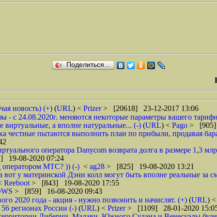
Поделиться…
чая новость) (+)
(
URL
) <
Prizer
> [20618] 23-12-2017 13:06
 - с 24.08.2020г. меняются некоторые параметры вашего тарифн
 виртуальные, а вполне натуральные... (-)
(
URL
) <
Pago
> [905]
ока честные пытаются выполнить план по прибыли, продавая барах
42
туального оператора Danycom возврата долга в размере 1,3 млрд
] 19-08-2020 07:24
 оператором МТС? )) (-)
<
ag28
> [825] 19-08-2020 13:21
а вот у материнской Дэни колл могут быть вполне реальные за смс
 <
Reeboot
> [843] 19-08-2020 17:55
DWS
> [859] 16-08-2020 09:43
 2020 года - акция - нужно позвонить и начислят. (+)
(
URL
) 
6 регионах России (-)
(
URL
) <
Prizer
> [1109] 28-01-2020 15:0
рритории Либерии, Малави, Южного Судана и Венесуэлы будет в