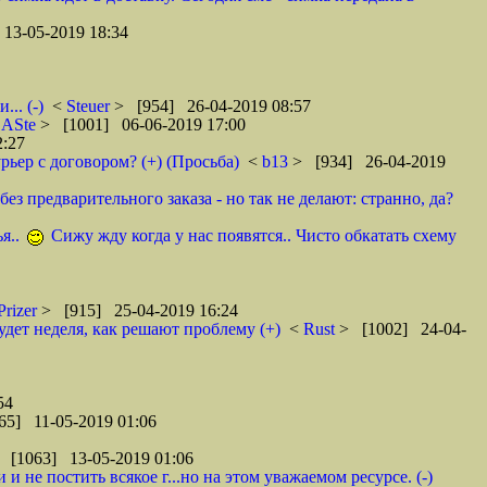
13-05-2019 18:34
.. (-)
<
Steuer
> [954] 26-04-2019 08:57
<
ASte
> [1001] 06-06-2019 17:00
2:27
рьер с договором? (+) (Просьба)
<
b13
> [934] 26-04-2019
ез предварительного заказа - но так не делают: странно, да?
я..
Сижу жду когда у нас появятся.. Чисто обкатать схему
Prizer
> [915] 25-04-2019 16:24
удет неделя, как решают проблему (+)
<
Rust
> [1002] 24-04-
54
65] 11-05-2019 01:06
 [1063] 13-05-2019 01:06
 не постить всякое г...но на этом уважаемом ресурсе. (-)