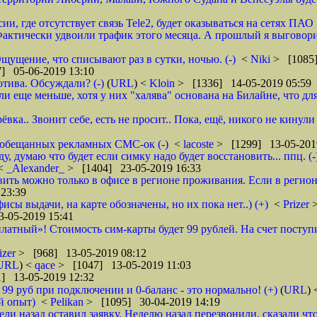
ии, где отсутствует связь Tele2, будет оказываться на сетях ПАО
ктически удвоили трафик этого месяца. А прошлый я выговорил 
щущение, что списывают раз в сутки, ночью. (-)
<
Niki
> [1085]
] 05-06-2019 13:10
тива. Обсуждали? (-)
(
URL
) <
Kloin
> [1336] 14-05-2019 05:59
ще меньше, хотя у них "халява" основана на Билайне, что для м
вка.. Звонит себе, есть не просит.. Пока, ещё, никого не кинули
го обещанных рекламных СМС-ок (-)
<
lacoste
> [1299] 13-05-201
 думаю что будет если симку надо будет восстановить... ппц. (-
<
_Alexander_
> [1404] 23-05-2019 16:33
ановить можно только в офисе в регионе проживания. Если в реги
23:39
фисы выдачи, на карте обозначены, но их пока нет..) (+)
<
Prizer
-05-2019 15:41
латный»! Стоимость сим-карты будет 99 рублей. На счет поступи
izer
> [968] 13-05-2019 08:12
URL
) <
qace
> [1047] 13-05-2019 11:03
] 13-05-2019 12:32
о 99 руб при подключении и 0-баланс - это нормально! (+)
(
URL
)
й опыт)
<
Pelikan
> [1095] 30-04-2019 14:19
ели назад оставил заявку. Неделю назад перезвонили, сказали что