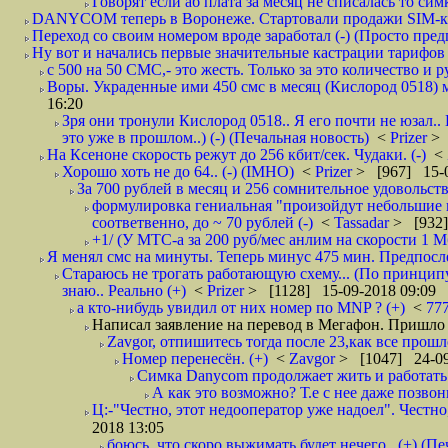
Говорят если аб плата за месяц не списалась то симк
DANYCOM теперь в Воронеже. Стартовали продажи SIM-карт
Переход со своим номером вроде заработал (-) (Просто пре
Ну вот и начались первые значительные кастрации тарифов 
с 500 на 50 СМС,- это жесть. Только за это количество и ру
Воры. Украденные ими 450 смс в месяц (Кислород 0518) м
16:20
Зря они тронули Кислород 0518.. Я его почти не юзал..
это уже в прошлом..) (-) (Печальная новость)
<
Prizer
> 
На Ксеноне скорость режут до 256 кбит/сек. Чудаки. (-)
<
Хорошо хоть не до 64.. (-) (IMHO)
<
Prizer
> [967] 15-0
За 700 рублей в месяц и 256 сомнительное удовольств
формулировка гениальная "произойдут небольшие из
соответвенно, до ~ 70 рублей (-)
<
Tassadar
> [932]
+1/ (У МТС-а за 200 руб/мес анлим на скорости 1 Мб
Я менял смс на минуты. Теперь минус 475 мин. Предпослед
Стараюсь не трогать работающую схему... (По принципу
знаю.. Реально (+)
<
Prizer
> [1128] 15-09-2018 09:09
а кто-нибудь увидил от них номер по MNP ? (+)
<
77
Написал заявление на перевод в Мегафон. Пришло 
Zavgor, отпишитесь тогда после 23,как все прошло
Номер перенесён. (+)
<
Zavgor
> [1047] 24-09
Симка Danycom продолжает жить и работать 
А как это возможно? Т.е с нее даже позвон
Ц:-"Честно, этот недооператор уже надоел". Честно
2018 13:05
боюсь, что скоро выжимать будет нечего.. (+) (Пе