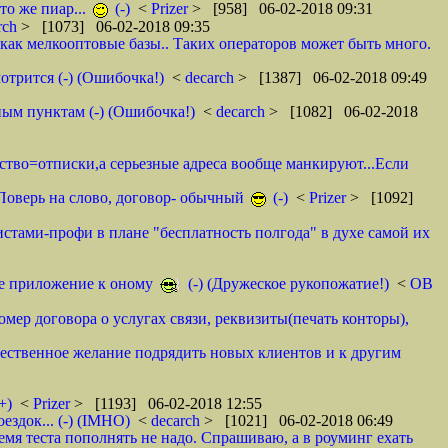
то же пиар...
(-)
<
Prizer
> [958] 06-02-2018 09:31
rch
> [1073] 06-02-2018 09:35
как мелкооптовые базы.. Таких операторов может быть много.
отрится (-) (Ошибочка!)
<
decarch
> [1387] 06-02-2018 09:49
ным пунктам (-) (Ошибочка!)
<
decarch
> [1082] 06-02-2018
мство=отписки,а серьезные адреса вообще манкируют...Если
. Поверь на слово, договор- обычный
(-)
<
Prizer
> [1092]
истами-профи в плане "бесплатность полгода" в духе самой их
тое приложение к оному
(-) (Дружеское рукопожатие!)
<
ОВ
омер договора о услугах связи, реквизиты(печать конторы),
ественное желание подрядить новых клиентов и к другим
+)
<
Prizer
> [1193] 06-02-2018 12:55
здок... (-) (IMHO)
<
decarch
> [1021] 06-02-2018 06:49
емя теста пополнять не надо. Спрашиваю, а в роуминг ехать