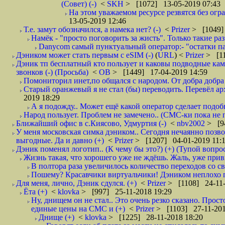
(Совет) (-)
<
SKH
> [1072] 13-05-2019 07:43
На этом уважаемом ресурсе резвятся без огр
13-05-2019 12:46
Т.е. замут обозначился, а намека нет? (-)
<
Prizer
> [1049]
Намёк - "просто поговорить за жисть". Только такие ра
Danycom самый пунктуальный оператор:- "остатки па
Дэником может стать первым с еSIM (-)
(
URL
) <
Prizer
> [11
Дэник тп бесплатный кто пользует и каковы подводные камн
звонков (-) (Просьба)
<
ОВ
> [1449] 17-04-2019 14:59
Помониторил инет,по общался с народом. От добра добра 
Старый оранжевый я не стал (бы) переводить. Перевёл а
2019 18:29
А я подожду.. Может ещё какой оператор сделает подо
Народ пользует. Проблем не замечено.. (СМС-ки пока не п
Ближайший офис в с.Киясово, Удмуртия (-)
<
nbv2002
> [9
У меня московская симка дэником.. Сегодня нечаянно позво
выгодные. Да и давно (+)
<
Prizer
> [1207] 04-01-2019 11:
Дэник поменял логотип.. (К чему бы это?) (+) (Тупой вопро
Жизнь такая, что хорошего уже не ждёшь. Жаль, уже привы
В полтора раза увеличилось количество переходов со
Пошему? Красавчики виртуальчики! Дэником неплохо по
Для меня, лично, Дэник сдулся. (+)
<
Prizer
> [1108] 24-11-
Ёта (+)
<
klovka
> [997] 25-11-2018 19:29
Ну, днищем он не стал.. Это очень резко сказано. Прост
единые цены на СМС и (+)
<
Prizer
> [1103] 27-11-201
Днище (+)
<
klovka
> [1225] 28-11-2018 18:20