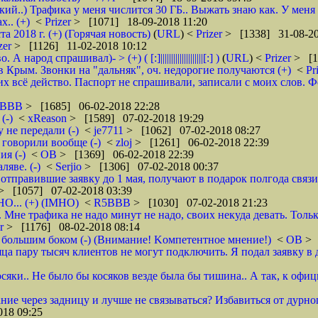
кий..) Трафика у меня числится 30 ГБ.. Выжать знаю как. У меня
.. (+)
<
Prizer
> [1071] 18-09-2018 11:20
2018 г. (+) (Горячая новость)
(
URL
) <
Prizer
> [1338] 31-08-20
zer
> [1126] 11-02-2018 10:12
д спрашивал)- > (+) ( [:]||||||||||||||||||||[:] )
(
URL
) <
Prizer
> [1
 Крым. Звонки на "дальняк", оч. недорогие получаются (+)
<
Pr
 всё действо. Паспорт не спрашивали, записали с моих слов. Фото 
5BBB
> [1685] 06-02-2018 22:28
(-)
<
xReason
> [1589] 07-02-2018 19:29
 не передали (-)
<
je7711
> [1062] 07-02-2018 08:27
 говорили вообще (-)
<
zloj
> [1261] 06-02-2018 22:39
я (-)
<
ОВ
> [1369] 06-02-2018 22:39
яве. (-)
<
Serjio
> [1306] 07-02-2018 00:37
отправившие заявку до 1 мая, получают в подарок полгода связ
> [1057] 07-02-2018 03:39
НО... (+) (IMHO)
<
R5BBB
> [1030] 07-02-2018 21:23
 Мне трафика не надо минут не надо, своих некуда девать. Толь
er
> [1176] 08-02-2018 08:14
 большим боком (-) (Внимание! Kомпетентное мнение!)
<
ОВ
> 
яца пару тысяч клиентов не могут подключить. Я подал заявку в 
осяки.. Не было бы косяков везде была бы тишина.. А так, к офи
ие через задницу и лучше не связываться? Избавиться от дурног
18 09:25