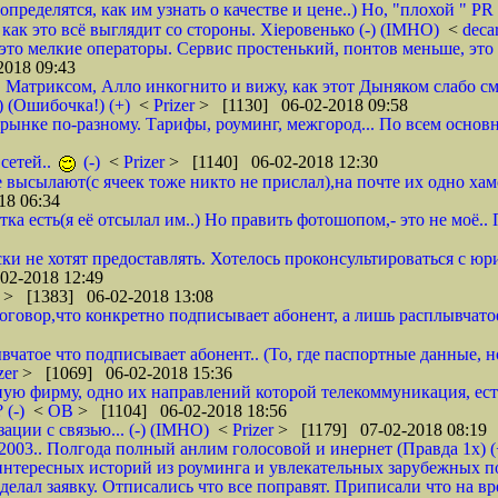
ределятся, как им узнать о качестве и цене..) Но, "плохой " PR 
- как это всё выглядит со стороны. Хieровенько (-) (IMHO)
<
deca
это мелкие операторы. Сервис простенький, понтов меньше, это 
018 09:43
, Матриксом, Алло инкогнито и вижу, как этот Дыняком слабо см
) (Ошибочка!) (+)
<
Prizer
> [1130] 06-02-2018 09:58
на рынке по-разному. Тарифы, роуминг, межгород... По всем основ
сетей..
(-)
<
Prizer
> [1140] 06-02-2018 12:30
не высылают(с ячеек тоже никто не прислал),на почте их одно ха
18 06:34
тка есть(я её отсылал им..) Но править фотошопом,- это не моё.
ки не хотят предоставлять. Хотелось проконсультироваться с юр
02-2018 12:49
r
> [1383] 06-02-2018 13:08
 договор,что конкретно подписывает абонент, а лишь расплывча
вчатое что подписывает абонент.. (То, где паспортные данные, н
zer
> [1069] 06-02-2018 15:36
ую фирму, одно их направлений которой телекоммуникация, ест
 (-)
<
ОВ
> [1104] 06-02-2018 18:56
ции с связью... (-) (IMHO)
<
Prizer
> [1179] 07-02-2018 08:19
 2003.. Полгода полный анлим голосовой и инернет (Правда 1х) (
нтересных историй из роуминга и увлекательных зарубежных пое
делал заявку. Отписались что все поправят. Приписали что на вр