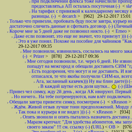
при подключении флекса тоже начислили пропорц
предоставлять,а АП осталась посуточная (-)
<
sl
На тарифах с привязкой к календарному месяцу 
разницы. (-)
<
decarch
> [962] 29-12-2017 15:01
Только что привезли, пробовать буду после завтра, курьер н
достаточно сличить данные и сфоткать договор. (-) (Личный 
Короче мне за 5 дней даже не позвонил никто. (-)
<
Erneo
>
Даже если позвонят, это еще не значит, что привезут ))) (-)
Это я уже понял. Похоже на пособие для чайников "Как о
29-12-2017 09:35
Мне позвонили, извинились, сослались на много заказ
(-)
<
Prizer
> [878] 29-12-2017 09:36
Мне сегодня позвонили, т.е. через 6 дней. Не изв
попадут на межгород и обещали доставить СИМ "где
Есть подозрения, что могут и не доставить. И взят
отписался, те что якобы получили СИМ-ки, всего 
Ага, засланный казачек))) Ну вы блин даете)) (-
В каждой шутке есть доля шутки..
(-) (Ш
Привез чел симку, жду 2й день , когда АК ивируют. Первый р
Но ничего.. На тебе потренеруются, нам влёт подключать б
Обещали завтра привезти симку, посмотрим (-)
<
xReason
>
Ждём. Живой отзыв лучше тонн предположений. Морду ли
Так пока и курьера я не видел ))) (-)
<
xReason
> [934] 
Опять звонили и опять пытались назначить доставку. 
Маразм крепчал: "Для удобства абонентов, мы запу
своего заказа" !!! см. ссылку (-)
(
URL
) <
ОВ
> [976
Это вообще чё за .... ? (+)
<
xReason
> [1012] 28