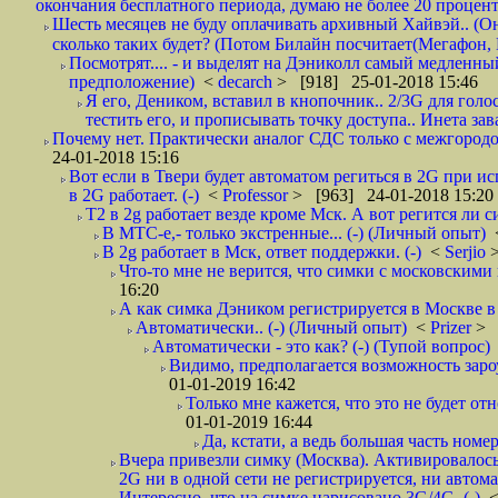
окончания бесплатного периода, думаю не более 20 проценто
Шесть месяцев не буду оплачивать архивный Хайвэй.. (Он 
сколько таких будет? (Потом Билайн посчитает(Мегафон, 
Посмотрят.... - и выделят на Дэниколл самый медленный
предположение)
<
decarch
> [918] 25-01-2018 15:46
Я его, Деником, вставил в кнопочник.. 2/3G для голо
тестить его, и прописывать точку доступа.. Инета зава
Почему нет. Практически аналог СДС только с межгородом.
24-01-2018 15:16
Вот если в Твери будет автоматом региться в 2G при ис
в 2G работает. (-)
<
Professor
> [963] 24-01-2018 15:20
T2 в 2g работает везде кроме Мск. А вот регится ли с
В МТС-е,- только экстренные... (-) (Личный опыт)
В 2g работает в Мск, ответ поддержки. (-)
<
Serjio
Что-то мне не верится, что симки с московскими 
16:20
А как симка Дэником регистрируется в Москве в 
Автоматически.. (-) (Личный опыт)
<
Prizer
> 
Автоматически - это как? (-) (Тупой вопрос)
Видимо, предполагается возможность зароу
01-01-2019 16:42
Только мне кажется, что это не будет о
01-01-2019 16:44
Да, кстати, а ведь большая часть номер
Вчера привезли симку (Москва). Активировалось п
2G ни в одной сети не регистрируется, ни автом
Интересно, что на симке нарисовано 3G/4G. (-)