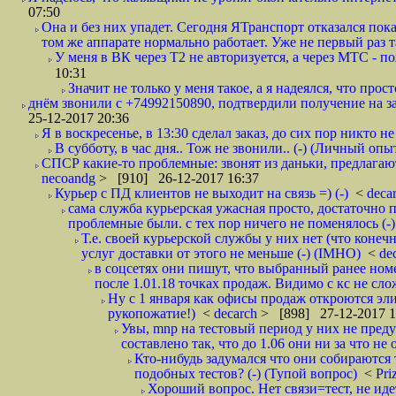
07:50
Она и без них упадет. Сегодня ЯТранспорт отказался пока
том же аппарате нормально работает. Уже не первый раз т
У меня в ВК через Т2 не авторизуется, а через МТС - 
10:31
Значит не только у меня такое, а я надеялся, что просто
днём звонили с +74992150890, подтвердили получение на зав
25-12-2017 20:36
Я в воскресенье, в 13:30 сделал заказ, до сих пор никто н
В субботу, в час дня.. Тож не звонили.. (-) (Личный опы
СПСР какие-то проблемные: звонят из даньки, предлагают 
necoandg
> [910] 26-12-2017 16:37
Курьер с ПД клиентов не выходит на связь =) (-)
<
deca
сама служба курьерская ужасная просто, достаточно п
проблемные были. с тех пор ничего не поменялось (-)
Т.е. своей курьерской службы у них нет (что коне
услуг доставки от этого не меньше (-) (IMHO)
<
de
в соцсетях они пишут, что выбранный ранее ном
после 1.01.18 точках продаж. Видимо с кс не сло
Ну с 1 января как офисы продаж откроются эли
рукопожатие!)
<
decarch
> [898] 27-12-2017 1
Увы, mnp на тестовый период у них не преду
составлено так, что до 1.06 они ни за что не 
Кто-нибудь задумался что они собираются
подобных тестов? (-) (Тупой вопрос)
<
Pri
Хороший вопрос. Нет связи=тест, не идет