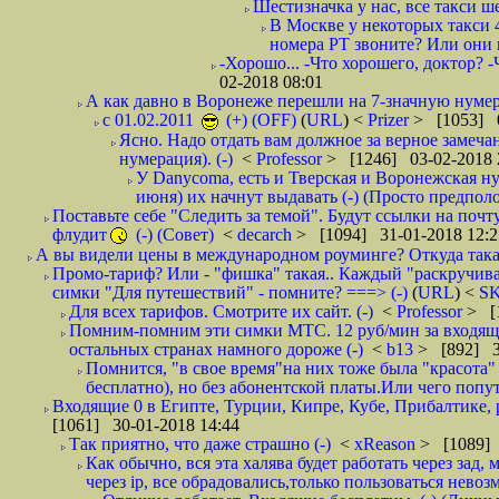
Шестизначка у нас, все такси ш
В Москве у некоторых такси 
номера РТ звоните? Или они в
-Хорошо... -Что хорошего, доктор? -
02-2018 08:01
А как давно в Воронеже перешли на 7-значную нумер
с 01.02.2011
(+) (OFF)
(
URL
) <
Prizer
> [1053] 0
Ясно. Надо отдать вам должное за верное замечан
нумерация). (-)
<
Professor
> [1246] 03-02-2018 
У Danycoma, есть и Тверская и Воронежская ну
июня) их начнут выдавать (-) (Просто предпол
Поставьте себе "Следить за темой". Будут ссылки на почт
флудит
(-) (Совет)
<
decarch
> [1094] 31-01-2018 12:2
А вы видели цены в международном роуминге? Откуда такая
Промо-тариф? Или - "фишка" такая.. Каждый "раскручивае
симки "Для путешествий" - помните? ===> (-)
(
URL
) <
S
Для всех тарифов. Смотрите их сайт. (-)
<
Professor
> [
Помним-помним эти симки МТС. 12 руб/мин за входящие и
остальных странах намного дороже (-)
<
b13
> [892] 3
Помнится, "в свое время"на них тоже была "красота
бесплатно), но без абонентской платы.Или чего попут
Входящие 0 в Египте, Турции, Кипре, Кубе, Прибалтике, р
[1061] 30-01-2018 14:44
Так приятно, что даже страшно (-)
<
xReason
> [1089] 
Как обычно, вся эта халява будет работать через зад
через ip, все обрадовались,только пользоваться нево