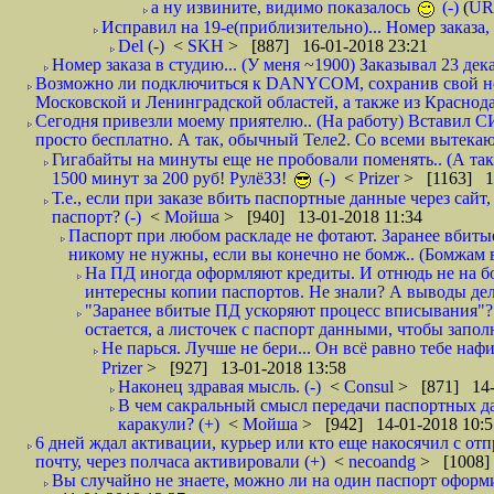
а ну извините, видимо показалось
(-)
(
UR
Исправил на 19-е(приблизительно)... Номер заказа, 
Del (-)
<
SKH
> [887] 16-01-2018 23:21
Номер заказа в студию... (У меня ~1900) Заказывал 23 дека
Возможно ли подключиться к DANYCOM, сохранив свой номе
Московской и Ленинградской областей, а также из Краснода
Сегодня привезли моему приятелю.. (На работу) Вставил СИ
просто бесплатно. А так, обычный Теле2. Со всеми вытек
Гигабайты на минуты еще не пробовали поменять.. (А та
1500 минут за 200 руб! РулёЗЗ!
(-)
<
Prizer
> [1163] 1
Т.е., если при заказе вбить паспортные данные через сай
паспорт? (-)
<
Мойша
> [940] 13-01-2018 11:34
Паспорт при любом раскладе не фотают. Заранее вбит
никому не нужны, если вы конечно не бомж.. (Бомжам в
На ПД иногда оформляют кредиты. И отнюдь не на б
интересны копии паспортов. Не знали? А выводы дела
"Заранее вбитые ПД ускоряют процесс вписывания"?
остается, а листочек с паспорт данными, чтобы заполн
Не парься. Лучше не бери... Он всё равно тебе нафи
Prizer
> [927] 13-01-2018 13:58
Наконец здравая мысль. (-)
<
Consul
> [871] 14-
В чем сакральный смысл передачи паспортных да
каракули? (+)
<
Мойша
> [942] 14-01-2018 10:5
6 дней ждал активации, курьер или кто еще накосячил с от
почту, через полчаса активировали (+)
<
necoandg
> [1008]
Вы случайно не знаете, можно ли на один паспорт оформи