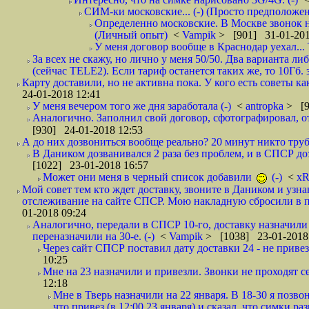
СИМ-ки московские... (-) (Просто предположе
Определенно московские. В Москве звонок н
(Личный опыт)
<
Vampik
> [901] 31-01-201
У меня договор вообще в Краснодар уехал...
За всех не скажу, но лично у меня 50/50. Два варианта л
(сейчас TELE2). Если тариф останется таких же, то 10Гб. 
Карту доставили, но не активна пока. У кого есть советы к
24-01-2018 12:41
У меня вечером того же дня заработала (-)
<
antropka
> [9
Аналогично. Заполнил свой договор, сфотографировал, 
[930] 24-01-2018 12:53
А до них дозвониться вообще реально? 20 минут никто трубк
В Даником дозванивался 2 раза без проблем, и в СПСР дозв
[1022] 23-01-2018 16:57
Может они меня в черный список добавили
(-)
<
xR
Мой совет тем кто ждет доставку, звоните в Даником и узн
отслеживание на сайте СПСР. Мою накладную сбросили в п
01-2018 09:24
Аналогично, передали в СПСР 10-го, доставку назначили н
переназначили на 30-е. (-)
<
Vampik
> [1038] 23-01-2018
Через сайт СПСР поставил дату доставки 24 - не привезл
10:25
Мне на 23 назначили и привезли. Звонки не проходят 
12:18
Мне в Тверь назначили на 22 января. В 18-30 я позво
что привез (в 12:00 23 января) и сказал, что симки раз