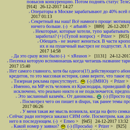
повысив конкуренцию. Потом поднять статус Теле2 
[914] 26-12-2017 14:27
Операторы в Москве зарабатывают до 40% всей пр
2017 01:13
Секретный вы наш! Всё намного проще: мотиваци
ничего больше. (-)
<
arbat46
> [889] 26-12-2017 
Некоторые, которые хотели, тупо зарабатывать 
заработал? (+) (Тупой вопрос)
<
Prizer
> [915]
Обещать - не значит жениться. В части кропо
их и на пушечный выстрел не подпустят. А п
2017 14:58
Да это сразу ясно было (-)
<
xReason
> [1131] 24-12-2017
Песенка которую вспоминаешь когда читаешь название тар
2017 15:40
Нет самого главного, хотя бы одного(1!) действующего абон
кредитов, то это массовая истерия, сами верите, что такое п
Тизерная реклама присутствует..
(-) (IMHO)
<
Prizer
>
Именно, на МР есть человек из Краснодара, приведший ф
исключено, что реально никто и не подключается, предпол
Это засланный казачёк.. От даникома..
(-) (Просто 
Посмотрел чего он пишет в disqus, так ранее темы пр
2017 06:26
У меня такая же мысль возникла, когда на фото симкар
Сейчас ради интереса заказал СИМ себе. Посмотрим, как д
него в последующем. (-)
<
Erneo
> [945] 24-12-2017 13:32
Какой номер у заявки?
(-) (Просьба)
<
Prizer
> [925] 2