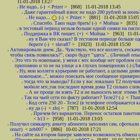
11-01-2018 13:27
Не надо.. (-)
<
Prizer
> [868] 11-01-2018 13:45
Даже гарантийный взнос не надо 200 рублей за июнь?
Не надо...
(-)
<
Prizer
> [881] 11-01-2018 15:05
Спасибо. Таки надо брать! (-)
<
Мойша
> [835] 
в тестовый период нельзя больше одной симки на паспор
Поддержка в ВК пишет. (+)
<
Мойша
> [963] 11-01-
ну я Вам что сказал? В тестовом периоде больше одн
берите (-)
<
slava87
> [1023] 11-01-2018 15:50
Активировали днем. Да.. Чувствую, что все коллеги, соска
чтобы связь появилась?", скоро будут "здесь".. (Личный опыт
Это что то новенькое, у меня с мтс вообще нет проблем с
припомню и то не на улице а в глухих помещениях (-) (
Ну, мои коллеги курьерами не работают, а целыми днями
новенькое...", можно поискать мое сообщение примерно 
тогда что за выводы? Если у вас локально Т2 получше
мобиле мтс,так последнее время дома Т2 сильно слива
А не проще ли взять Т2 и не выносить мозг этими
Так на чьей сети по факту работает? Теле2? (-)
<
Tha
Код сети 250 20 - Теле2 (в телефоне отображается
ну да (-)
<
zloj
> [787] 11-01-2018 12:54
Причем без вариантов. Перенос остатков пакетов
<
b13
> [958] 11-01-2018 13:03
Получил симкарту, анкету абонента заполнял сам, сфоткали 
опыт)
<
zeb007
> [886] 10-01-2018 17:21
На сайте на втором банере заявлена возможность обмена 
(Просто предположение)
<
zeb007
> [940] 10-01-2018 1