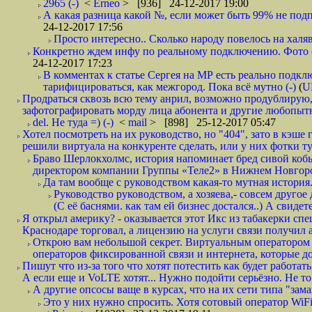
2965 (-)
<
Erneo
> [936] 24-12-2017 19:00
А какая разница какой №, если может быть 99% не подп
24-12-2017 17:56
Просто интересно.. Сколько народу повелось на халяв
Конкретно ждем инфу по реальному подключению. Фото симо
24-12-2017 17:23
В комментах к статье Сергея на МР есть реально подкл
тарифицироваться, как межгород. Пока всё мутно (-)
(
U
Продраться сквозь всю тему анрил, возможно продублирую,
зафотографировать морду лица абонента и другие любопытн
del. Не туда =) (-)
<
mail
> [898] 25-12-2017 05:47
Хотел посмотреть на их руководство, но "404", зато в кэше
решили виртуала на конкуренте сделать, или у них фотки т
Браво Шерлокхолмс, история напоминает бред сивой кобы
директором компании Группы «Теле2» в Нижнем Новгород
Да там вообще с руководством какая-то мутная история.
Руководство руководством, а хозяева,- совсем другое
(С её баснями. как там ей бизнес достался..) А свидет
Я открыл америку? - оказывается этот Икс из табакерки спе
Краснодаре торговал, а лицензию на услуги связи получил а
Открою вам небольшой секрет. Виртуальным оператором с
операторов фиксированной связи и интернета, которые до 
Пишут что из-за того что хотят потестить как будет работать
А если еще и VoLTE хотят... Нужно подойти серьёзно. Не то 
А другие опсосы ваще в курсах, что на их сети типа "зам
Это у них нужно спросить. Хотя сотовый оператор WiFire