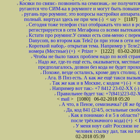
Косяки по связи:- позвонить на семизнак,- не получится
ругаются что СИМ-ка в роуминге и могут быть повышен
ругань про роуминг, это вопросы настройки аппарата
полный. виртуал здесь не при чем (-)
<
say
> [1187] 
Сегодня тоже телефон стал отображать что мол в р
регистрируется в сети Мегафона со всеми вытекаю
Кстати про роуминг.У симки есть сим-меню с пере
Danycom, во втором как Tele2 (и при этом в сети не 
Короткий набор,- открытая тема. Например у Теле2
номера (Местные) (+)
<
Prizer
> [1222] 03-02-2018
Чтобы не было таких проблем надо по всей стране
Надо же, где-то ещё есть, оказывается, местны
предполагалось, дозвон без кода не будет проход
Похоже, везде остались, кроме двух столиц. 
Ага. В Пнз есть. А как же ещё такси вызыв
Так же как и в Москве, с кодом =) (-)
<
m
Например вот так:- +7 8412 23-02-ХХ (-
Правильнее будет так: +7(841)223-02-Х
<
mail
> [1080] 06-02-2018 05:20
А что, в Пензе, семизначка? (Я же бр
Да, код 841 (2/4/5, остальные сво
Как я понимаю 4 и 5 в области?
после трёхзначного кода) (+)
<
У меня ноут сайт Россвязи не
человек ссылку дал, так на то
02-2018 05:39