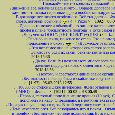
Подождём еще нескольких на каждой из 
движение все, конечная цель ничто... Образец договора н
хамство=отписки,а серьезные адреса вообще манкируют...
В договоре нет ничего особенного. Всё стандартно.. Фот
слово, договор- обычный
(-)
<
Prizer
> [1092] 06-0
Договор то может и обычный, но они его категоричес
профи в плане "бесплатность полгода" в духе самой 
Документы ООО "ДЭНИ КОЛЛ" (+)
(
URL
) <
Prize
Спасибо конечно, но яснее не стало. Это не сам
приложение к оному
(-) (Дружеское рукопож
Это вот самое оно на которое ссылается распл
договора о услугах связи, реквизиты(печать ко
2018 15:36
Да уж. Если Вы возглавляете многопрофиль
желание подрядить новых клиентов и к други
2018 18:56
Поэтому и срастаются финансовые организа
Бесплатность полгода была в скайлинке году так в
> [1193] 06-02-2018 12:55
+100500 со стороны даже интереснее. Ждём отзывов и и
(IMHO)
<
decarch
> [1021] 06-02-2018 06:49
Первый, тестовый пополнение, не прошел (10 руб). Сд
пополнять не надо. Спрашиваю, а в роуминг ехать мо
Пора уж новую ветку создать. В этой черт ногу сломит сооб
Тема исчерпала себя. Все разобрались что и почём... О
в тарифах и бесплатном периоде пользования. Есть мелкие