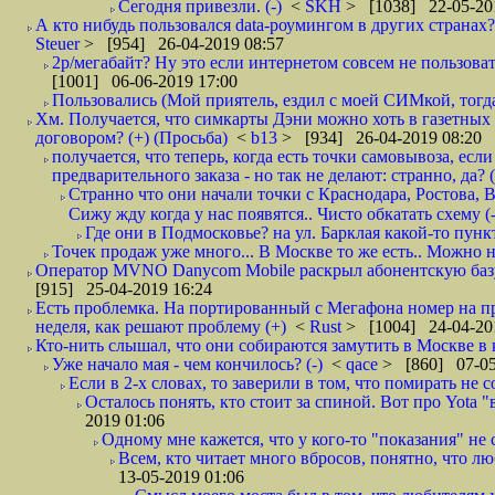
Сегодня привезли. (-)
<
SKH
> [1038] 22-05-20
А кто нибудь пользовался data-роумингом в других странах?
Steuer
> [954] 26-04-2019 08:57
2р/мегабайт? Ну это если интернетом совсем не пользовать
[1001] 06-06-2019 17:00
Пользовались (Мой приятель, ездил с моей СИМкой, тогд
Хм. Получается, что симкарты Дэни можно хоть в газетных к
договором? (+) (Просьба)
<
b13
> [934] 26-04-2019 08:20
получается, что теперь, когда есть точки самовывоза, есл
предварительного заказа - но так не делают: странно, да? (
Странно что они начали точки с Краснодара, Ростова,
Сижу жду когда у нас появятся.. Чисто обкатать схему (-
Где они в Подмосковье? на ул. Барклая какой-то пункт
Точек продаж уже много... В Москве то же есть.. Можно на
Оператор MVNO Danycom Mobile раскрыл абонентскую базу.
[915] 25-04-2019 16:24
Есть проблемка. На портированный с Мегафона номер на при
неделя, как решают проблему (+)
<
Rust
> [1004] 24-04-20
Кто-нить слышал, что они собираются замутить в Москве в к
Уже начало мая - чем кончилось? (-)
<
qace
> [860] 07-05
Если в 2-х словах, то заверили в том, что помирать не с
Осталось понять, кто стоит за спиной. Вот про Yota "
2019 01:06
Одному мне кажется, что у кого-то "показания" не с
Всем, кто читает много вбросов, понятно, что люб
13-05-2019 01:06