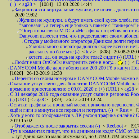
(+)
<
ag28
> [1084] 13-08-2020 14:44
Закроются эти виртуальные жулики, не иначе - долги-то не
2020 19:02
Жулики не жулиуки, а будут иметь свой кусок хлеба, 
"вагонами", а теперь еще только в пакете с "танкером" и
"Операторы связи МТС и «Мегафон» потребовали от вир
Danycom известен тем, что предоставляет своим абонент
Откуда у мобильного оператора Даником долги перед
У мобильного оператора долгов скорее всего и нет
рассылку по базе мтс (-)
<
lev
> [808] 20-08-2020 
кстати, да. он ведь на хребте теле2 сидит (-)
(
URL
)
Любят наши ОпСоСы выстрелить себе в ногу...
(-)
<
DANYCOM.Mobile дарит абонентам 200 200 Гб в канун Нового
[1020] 26-12-2019 12:30
Перейти со своим номером к DANYCOM.Mobile можно в 5
Оказание услуг связи для абонентов DANYCOM.Mobile на 
временно приостановлено с 09.01.2020 г. (+)
(
URL
) <
ag28
>
С 31 декабря 2019 года оказание услуг связи в регионах Рос
(-)
(
URL
) <
ag28
> [859] 26-12-2019 12:24
Остатки трафика за прошлый месяц прикольно перенесли. Ф
ещё и гиги в минуты все перевёл и потратил. (-)
<
Rust
> [
Хоть у кого то отображается в ЛК расход трафика онлайн? О
2019 15:02
Отображается после закрытия сессии (-)
<
Reeboot
> [917
Тут в комментах пишут, что на дэником не ходят СМС от Мо
Тут Даню как-то мало обсуждают, но СИМ-СИМ обсуждали 