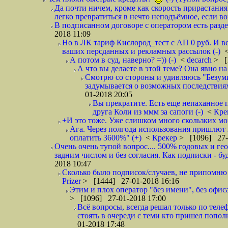
Да почти ничем, кроме как скорость прирастани
легко превратиться в нечто неподъёмное, если вов
В подписанном договоре с оператором есть разде
2018 11:09
Но в ЛК тариф Кислород_тест с АП 0 руб. И вс
ваших персданных и рекламных рассылок (-)
А потом в суд, наверно? =)) (-)
<
decarch
> [
А что вы делаете в этой теме? Она явно на д
Смотрю со стороны и удивляюсь "Безумию
задумывается о возможных последствия
01-2018 20:05
Вы прекратите. Есть еще непаханное 
друга Коли из ммм за сапоги (-)
<
Кре
+И это тоже. Уже слишком много скользких мо
Ага. Через полгода использования пришлют п
оплатить 3600%" (+)
<
Крекер
> [1096] 27-
Очень очень тупой вопрос.... 500% годовых и ге
задним числом и без согласия. Как подписки - бу
2018 10:47
Сколько было подписок/случаев, не припомню 
Prizer
> [1444] 27-01-2018 16:16
Этим и плох оператор "без имени", без офиса
> [1096] 27-01-2018 17:00
Всё вопросы, всегда решал только по телеф
стоять в очереди с теми кто пришел попол
01-2018 17:48