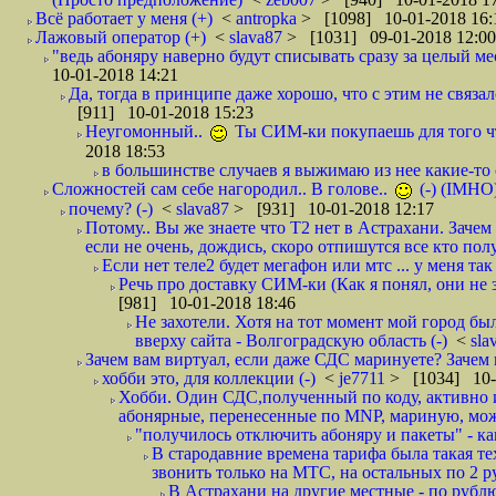
Всё работает у меня (+)
<
antropka
> [1098] 10-01-2018 16:
Лажовый оператор (+)
<
slava87
> [1031] 09-01-2018 12:00
"ведь абоняру наверно будут списывать сразу за целый мес
10-01-2018 14:21
Да, тогда в принципе даже хорошо, что с этим не связал
[911] 10-01-2018 15:23
Неугомонный..
Ты СИМ-ки покупаешь для того ч
2018 18:53
в большинстве случаев я выжимаю из нее какие-то со
Сложностей сам себе нагородил.. В голове..
(-) (IMHO
почему? (-)
<
slava87
> [931] 10-01-2018 12:17
Потому.. Вы же знаете что Т2 нет в Астрахани. Зачем
если не очень, дождись, скоро отпишутся все кто полу
Если нет теле2 будет мегафон или мтс ... у меня так 
Речь про доставку СИМ-ки (Как я понял, они не з
[981] 10-01-2018 18:46
Не захотели. Хотя на тот момент мой город бы
вверху сайта - Волгоградскую область (-)
<
sla
Зачем вам виртуал, если даже СДС маринуете? Зачем 
хобби это, для коллекции (-)
<
je7711
> [1034] 10-
Хобби. Один СДС,полученный по коду, активно и
абонярные, перенесенные по MNP, мариную, може
"получилось отключить абоняру и пакеты" - как
В стародавние времена тарифа была такая те
звонить только на МТС, на остальных по 2 руб
В Астрахани на другие местные - по рубл