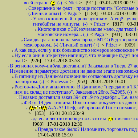
всей стране
(-)
<
Nick
> [911] 03-01-2019 00:19
Совершенно не факт - проще поставить "Сотовые опе
(Личный опыт)
<
Pago
> [1189] 03-01-2019 01:09
У кого кнопочный, проще дэником. А ещё лучше 
гигабайты на минуты.. (-)
<
Prizer
> [817] 03-01
Кнопочников с 3Ж исчезающе мало, для такой 
московские номера... (-)
<
Pago
> [931] 03-01-
Сам два раза попал на межгород с МТС (Ред энерджи) 
межгородом.. (-) (Личный опыт) (+)
<
Prizer
> [909] 
А как еще, если у них большинство номеров московские =
Ну если они в открытую напишут, что звонящие будут поп
mail
> [926] 17-01-2018 03:58
В регионах кому-нибудь доставили? Заказывал в Тверь 27 де
Изменение параметров доставки на данном этапе невозможн
В пятницу из Даником позвонили согласовать доставку н
паспортом. (-)
<
Professor
> [953] 20-01-2018 16:01
Ростов-на-Дону, аналогично. В Даникоме "передано в ТК"
нам на склад не поступало". Заказывал 26го, №2965. (-)
Недавно доставили заказ 394 от 19-го декабря... Т.е. нам
453 от 19 дек. тишина. Подготовка документов для от
А-А-А! Шеф, всё пропало! Гипс снимают, к
> [853] 16-01-2018 23:49
да если честно вообще пох. это вы
писали что
[908] 17-01-2018 12:30
Правда такое было? Напомните, торговать под
17-01-2018 15:10