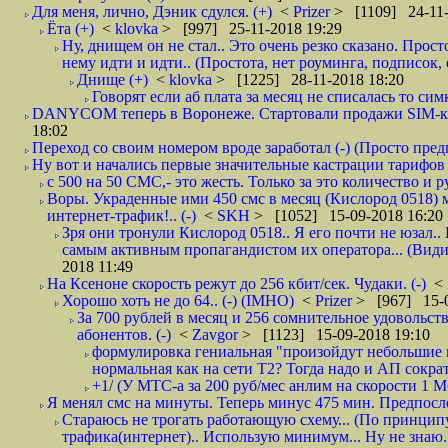
Для меня, лично, Дэник сдулся. (+)
<
Prizer
> [1109] 24-11-
Ёта (+)
<
klovka
> [997] 25-11-2018 19:29
Ну, днищем он не стал.. Это очень резко сказано. Прос
нему идти и идти.. (Простота, нет роуминга, подписок
Днище (+)
<
klovka
> [1225] 28-11-2018 18:20
Говорят если аб плата за месяц не списалась то симк
DANYCOM теперь в Воронеже. Стартовали продажи SIM-карт
18:02
Переход со своим номером вроде заработал (-) (Просто пре
Ну вот и начались первые значительные кастрации тарифов 
с 500 на 50 СМС,- это жесть. Только за это количество и ру
Воры. Украденные ими 450 смс в месяц (Кислород 0518) 
интернет-трафик!.. (-)
<
SKH
> [1052] 15-09-2018 16:20
Зря они тронули Кислород 0518.. Я его почти не юзал.. 
самым активным пропагандистом их оператора... (Видим
2018 11:49
На Ксеноне скорость режут до 256 кбит/сек. Чудаки. (-)
<
Хорошо хоть не до 64.. (-) (IMHO)
<
Prizer
> [967] 15-0
За 700 рублей в месяц и 256 сомнительное удовольст
абонентов. (-)
<
Zavgor
> [1123] 15-09-2018 19:10
формулировка гениальная "произойдут небольшие из
нормальная как на сети Т2? Тогда надо и АП сократ
+1/ (У МТС-а за 200 руб/мес анлим на скорости 1 Мб
Я менял смс на минуты. Теперь минус 475 мин. Предпослед
Стараюсь не трогать работающую схему... (По принципу
трафика(интернет).. Использую минимум... Ну не знаю..