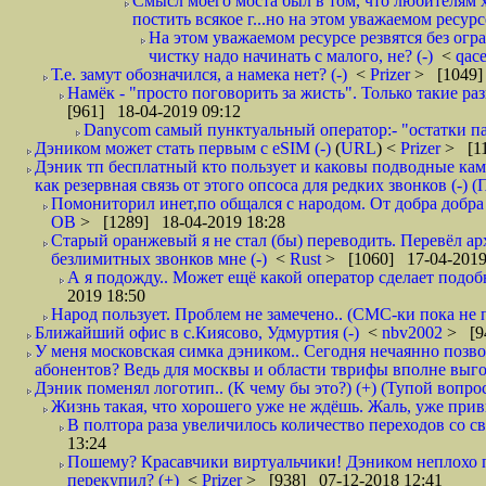
Смысл моего моста был в том, что любителям х
постить всякое г...но на этом уважаемом ресурсе.
На этом уважаемом ресурсе резвятся без огр
чистку надо начинать с малого, не? (-)
<
qac
Т.е. замут обозначился, а намека нет? (-)
<
Prizer
> [1049]
Намёк - "просто поговорить за жисть". Только такие ра
[961] 18-04-2019 09:12
Danycom самый пунктуальный оператор:- "остатки па
Дэником может стать первым с еSIM (-)
(
URL
) <
Prizer
> [11
Дэник тп бесплатный кто пользует и каковы подводные кам
как резервная связь от этого опсоса для редких звонков (-) (
Помониторил инет,по общался с народом. От добра добра 
ОВ
> [1289] 18-04-2019 18:28
Старый оранжевый я не стал (бы) переводить. Перевёл а
безлимитных звонков мне (-)
<
Rust
> [1060] 17-04-2019
А я подожду.. Может ещё какой оператор сделает подо
2019 18:50
Народ пользует. Проблем не замечено.. (СМС-ки пока не п
Ближайший офис в с.Киясово, Удмуртия (-)
<
nbv2002
> [9
У меня московская симка дэником.. Сегодня нечаянно позво
абонентов? Ведь для москвы и области тврифы вполне выго
Дэник поменял логотип.. (К чему бы это?) (+) (Тупой вопро
Жизнь такая, что хорошего уже не ждёшь. Жаль, уже привы
В полтора раза увеличилось количество переходов со
13:24
Пошему? Красавчики виртуальчики! Дэником неплохо п
перекупил? (+)
<
Prizer
> [938] 07-12-2018 12:41