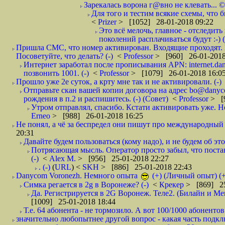
Зарекалась ворона г@вно не клевать... ©
Для того и тестим всякие схемы, что б
<
Prizer
> [1052] 28-01-2018 09:22
Это всё мелочь, главное - отследит
поколений расплачиваться будут :-) (
Пришла СМС, что номер активирован. Входящие проходят. И
Посоветуйте, что делать? (-)
<
Professor
> [960] 26-01-2018
Интернет заработал после прописывания APN: internet.da
позвонить 1001. (-)
<
Professor
> [1079] 26-01-2018 16:0
Прошло уже 2е суток, а крту мне так и не активировали. (-)
Отправьте скан вашей копии договора на адрес bo@danyc
рождения в п.2 и распишитесь. (-) (Совет)
<
Professor
> [
Утром отправлял, спасибо. Кстати активировать уже. Но 
Erneo
> [988] 26-01-2018 16:25
Не понял, а чё за беспредел они пишут про международный 
20:31
Давайте будем пользоваться (кому надо), и не будем об этом
Потрясающая мысль. Оператор просто забыл, что постави
(-)
<
Alex M.
> [956] 25-01-2018 22:27
. (-)
(
URL
) <
SKH
> [886] 25-01-2018 22:43
Danycom Voronezh. Немного опыта
(+) (Личный опыт) (+
Симка регается в 2g в Воронеже? (-)
<
Крекер
> [869] 25
Да. Регистрируется в 2G Воронеж. Теле2. (Билайн и Мег
[1009] 25-01-2018 18:44
Т.е. 64 абонента - не тормозило. А вот 100/1000 абонентов
значительно любопытнее другой вопрос - какая часть подк