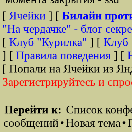
[
Ячейки
] [
Билайн прот
"На чердачке" - блог секр
[
Клуб "Курилка"
] [
Клуб 
] [
Правила поведения
] [
[ Попали на Ячейки из Ян
Зарегистрируйтесь и спро
Перейти к:
Список конф
сообщений
•
Новая тема
•