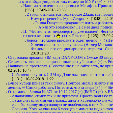
а кто-нибудь увидил от них номер по MNP ? (+)
<
77
Написал заявление на перевод в Мегафон. Пришло 
[963] 17-09-2018 20:38
Zavgor, отпишитесь тогда после 23,как все прошло
Номер перенесён. (+)
<
Zavgor
> [1048] 24-09
Симка Danycom продолжает жить и работать 
А как это возможно? Т.е с нее даже позвон
Ц:-"Честно, этот недооператор уже надоел". Честно
из него все соки..)
(+)
<
Prizer
> [1125] 17-09-2
боюсь, что скоро выжимать будет нечего.. (+) (Пе
У меня свалить не получится.. (Номер Московс
без домашнего стационарного интернета.. Ск
2018 11:20
Стартовала продажа SIM-карт DANYCOM в Омске 30 августа 
Стоимость звонков в непризнанные республики:-> (+)
<
Pri
Нашлось на просторах..(Собственно и на сайте есть, но криво. А наро
02-2018 10:47
Собственно купить СИМ-ку Дэникома здесь и отвезти её в
[1131] 10-02-2018 11:22
Вчера курьер привёз таки симку. Полтора месяца заняло у н
делали. /// Симка работает. Потестим, что за зверь )) (-)
<
St
Отказался... Заявка № 371 от 19.12.2017 (+) (IMHO) (+)
<
R
Аналогично, симку так и не привезли. Просто забил болт. 
Та же ситуация кинули первых, даже в курьерскую службу
если бы халяву полугодовую не пообещали, о них бы и не
Логично. Хотя халява там 6 месяцев с момента подключени