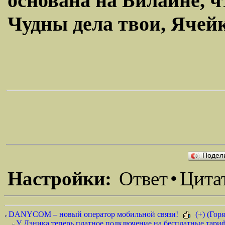
основана на Билайне, ч
Чудны дела твои, Ячейки
Подел
Настройки:
Ответ
•
Цита
DANYCOM – новый оператор мобильной связи!
(+) (Горя
У Дэника теперь платное подключение на бесплатные тариф