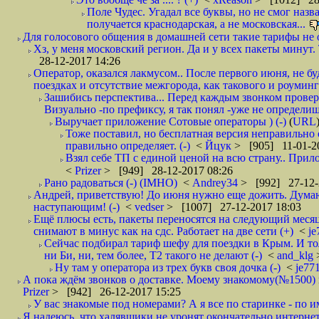
Поле Чудес. Угадал все буквы, но не смог наз
получается краснодарская, а не московская...
Для голосового общения в домашней сети такие тарифы не о
Хз, у меня московский регион. Да и у всех пакеты минут. 
28-12-2017 14:26
Оператор, оказался лакмусом.. После первого июня, не бу
поездках и отсутствие межгорода, как такового и роуминга.
Зашибись перспектива... Перед каждым звонком проверят
Визуально -по префиксу, я так понял -уже не определи
Выручает приложение Сотовые операторы ) (-)
(
URL
Тоже поставил, но бесплатная версия неправильно
правильно определяет. (-)
<
Йцук
> [905] 11-01-2
Взял себе ТП с единой ценой на всю страну.. При
<
Prizer
> [949] 28-12-2017 08:26
Рано радоваться (-) (IMHO)
<
Andrey34
> [992] 27-12-
Андрей, приветствую! До июня нужно еще дожить. Думаю 
наступающим! (-)
<
vedser
> [1007] 27-12-2017 18:03
Ещё плюсы есть, пакеты переносятся на следующий месяц 
снимают в минус как на сдс. Работает на две сети (+)
<
j
Сейчас подбирал тариф шефу для поездки в Крым. И то
ни Би, ни, тем более, Т2 такого не делают (-)
<
and_klg
Ну там у оператора из трех букв своя дочка (-)
<
je77
А пока ждём звонков о доставке. Моему знакомому(№1500) поз
Prizer
> [942] 26-12-2017 15:25
У вас знакомые под номерами? А я все по старинке - по 
Я надеюсь, что халявщики не уронят окончательно интернет 