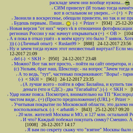
раскладе зачем они вообще нужны...
СИМ привезут (И только тогда начнётся
вот в остальном не уверен.. -> (+)
<
Pr
Звонили в воскресенье, обещали привезти, но так и не при
Будешь первым.. Пиши..
(-)
<
Prizer
> [934] 25-12-20
Новая версия "от них" через vk в отношении фотофиксаци
регионах России у нас начнут открываться (+)
<
ОВ
> [104
А я пока в отказ ушёл - в моём кругу это было 7 заявок. Х
))) (-) (Личный опыт)
<
Ruslan99
> [888] 24-12-2017 23:56
Ну и зачем тогда нужен этот неизвестный виртуал? Если м
12-2017 21:09
del (-)
<
SKH
> [950] 24-12-2017 23:48
Можно? Вот так вот просто, - пойти на сайт оператора, и л
(с) Уильям, брат наш, Шекспир; - на вопрос "Зачем тогда 
А то ведь, "тут", частенько покрикивают: "Воры! - тариф-
(-)
<
SKH
> [961] 24-12-2017 23:35
(А лучше всего - пойти в офис Билайна, и купить там 
деньги (что и СДС) - два "Гигабайта".) (-)
<
SKH
> [
Удар ниже пояса. Посмотрел, внимательно на ТП "Кислород"
чистом виде.. (+) (Просто предположение)
(
URL
) <
Prizer
> 
Учитывая покрытие по Московской области, это далеко н
воспользоваться. (-)
<
arbat46
> [843] 25-12-2017 09:20
20 млн. жителей Москвы и МО, и 127 млн. остальной Рос
И что? Каждый побежал покупать симку? Смешно. А вт
[1008] 26-12-2017 14:17
Я вам по секрету скажу что "взятие" Москвы было 