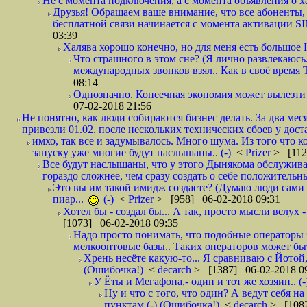
Не с момента подключения, а с момента объявления о хал
Друзья! Обращаем ваше внимание, что все абоненты, 
бесплатной связи начинается с момента активации 
03:39
Халява хорошо конечно, но для меня есть большое 
Что страшного в этом сне? (Я лично развлекаюсь.
международных звонков взял.. Как в своё время
08:14
Однозначно. Копеечная экономия может вылезти
07-02-2018 21:56
Не понятно, как люди собираются бизнес делать. За два мес
привезли 01.02. после нескольких технических сбоев у дост
имхо, так все и задумывалось. Много шума. Из того что к
запуску уже многие будут наслышаны.. (-)
<
Prizer
> [112
Все будут наслышаны, что у этого Дынякома обслужива
гораздо сложнее, чем сразу создать о себе положительн
Это вы им такой имидж создаете? (Думаю люди сами оп
пиар...
(-)
<
Prizer
> [958] 06-02-2018 09:31
Хотел бы - создал бы... А так, просто мысли вслух 
[1073] 06-02-2018 09:35
Надо просто понимать, что подобные операторы 
мелкооптовые базы.. Таких операторов может быт
Хрень несёте какую-то... Я сравниваю с Йотой
(Ошибочка!)
<
decarch
> [1387] 06-02-2018 0
У Ёты и Мегафона,- один и тот же хозяин.. (-
Ну и что с того, что один? А ведут себя 
пунктам (-) (Ошибочка!)
<
decarch
> [1082