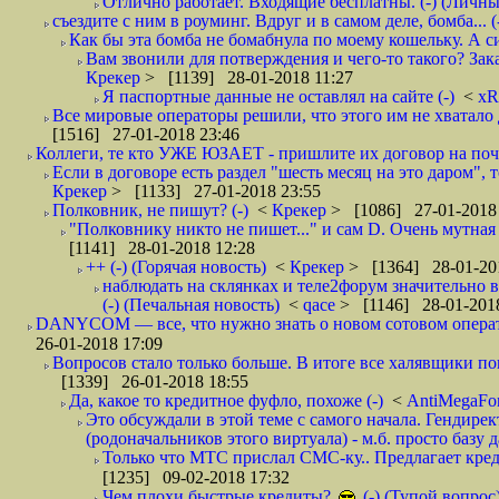
Отлично работает. Входящие бесплатны. (-) (Личн
съездите с ним в роуминг. Вдруг и в самом деле, бомба... (
Как бы эта бомба не бомабнула по моему кошельку. А си
Вам звонили для потверждения и чего-то такого? Зака
Крекер
> [1139] 28-01-2018 11:27
Я паспортные данные не оставлял на сайте (-)
<
xR
Все мировые операторы решили, что этого им не хватало 
[1516] 27-01-2018 23:46
Коллеги, те кто УЖЕ ЮЗАЕТ - пришлите их договор на почту
Если в договоре есть раздел "шесть месяц на это даром", т
Крекер
> [1133] 27-01-2018 23:55
Полковник, не пишут? (-)
<
Крекер
> [1086] 27-01-2018
"Полковнику никто не пишет..." и сам D. Очень мутная
[1141] 28-01-2018 12:28
++ (-) (Горячая новость)
<
Крекер
> [1364] 28-01-20
наблюдать на склянках и теле2форум значительно в
(-) (Печальная новость)
<
qace
> [1146] 28-01-2018
DANYCOM — все, что нужно знать о новом сотовом опера
26-01-2018 17:09
Вопросов стало только больше. В итоге все халявщики по
[1339] 26-01-2018 18:55
Да, какое то кредитное фуфло, похоже (-)
<
AntiMegaF
Это обсуждали в этой теме с самого начала. Гендире
(родоначальников этого виртуала) - м.б. просто базу 
Только что МТС прислал СМС-ку.. Предлагает кре
[1235] 09-02-2018 17:32
Чем плохи быстрые кредиты?
(-) (Тупой вопрос