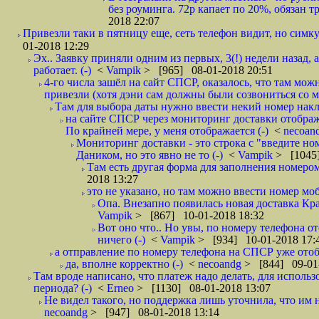
без роуминга. 72р капает по 20%, обязан т
2018 22:07
Привезли таки в пятницу еще, сеть телефон видит, но симку
01-2018 12:29
Эх.. Заявку приняли одним из первых, 3(!) недели назад, 
работает. (-)
<
Vampik
> [965] 08-01-2018 20:51
4-го числа зашёл на сайт СПСР, оказалось, что там мож
привезли (хотя дэни сам должны были созвониться со мн
Там для выбора даты нужно ввести некий номер накла
на сайте СПСР через мониторинг доставки отображ
По крайней мере, у меня отображается (-)
<
necoan
Мониторинг доставки - это строка с "введите но
Даником, но это явно не то (-)
<
Vampik
> [1045]
Там есть другая форма для заполнения номером 
2018 13:27
это не указано, но там можно ввести номер моб
Опа. Внезапно появилась новая доставка Кра
Vampik
> [867] 10-01-2018 18:32
Вот оно что.. Но увы, по номеру телефона о
ничего (-)
<
Vampik
> [934] 10-01-2018 17:
а отправление по номеру телефона на СПСР уже отоб
да, вполне корректно (-)
<
necoandg
> [844] 09-01
Там вроде написано, что платеж надо делать, для использ
периода? (-)
<
Erneo
> [1130] 08-01-2018 13:07
Не видел такого, но поддержка лишь уточнила, что им 
necoandg
> [947] 08-01-2018 13:14