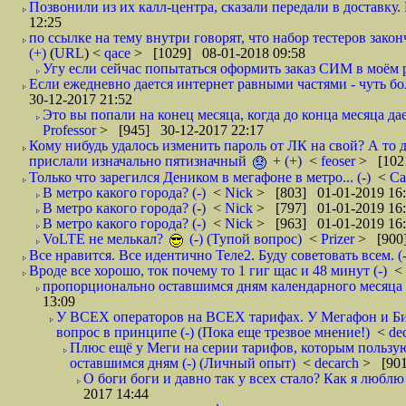
Позвонили из их калл-центра, сказали передали в доставку. И
12:25
по ссылке на тему внутри говорят, что набор тестеров зак
(+)
(
URL
) <
qace
> [1029] 08-01-2018 09:58
Угу если сейчас попытаться оформить заказ СИМ в моём р
Если ежедневно дается интернет равными частями - чуть боле
30-12-2017 21:52
Это вы попали на конец месяца, когда до конца месяца дае
Professor
> [945] 30-12-2017 22:17
Кому нибудь удалось изменить пароль от ЛК на свой? А то 
прислали изначально пятизначный
+ (+)
<
feoser
> [102
Только что зарегился Деником в мегафоне в метро... (-)
<
С
В метро какого города? (-)
<
Nick
> [803] 01-01-2019 16
В метро какого города? (-)
<
Nick
> [797] 01-01-2019 16
В метро какого города? (-)
<
Nick
> [963] 01-01-2019 16
VoLTE не мелькал?
(-) (Тупой вопрос)
<
Prizer
> [900]
Все нравится. Все идентично Теле2. Буду советовать всем. (-
Вроде все хорошо, ток почему то 1 гиг щас и 48 минут (-)
<
пропорционально оставшимся дням календарного месяца в
13:09
У ВСЕХ операторов на ВСЕХ тарифах. У Мегафон и Би 
вопрос в принципе (-) (Пока еще трезвое мнение!)
<
de
Плюс ещё у Меги на серии тарифов, которым пользую
оставшимся дням (-) (Личный опыт)
<
decarch
> [901
О боги боги и давно так у всех стало? Как я люблю 
2017 14:44