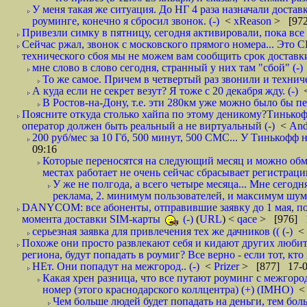
У меня такая же ситуация. До НГ 4 раза назначали доставк
роуминге, конечно я сбросил звонок. (-)
<
xReason
> [972
Привезли симку в пятницу, сегодня активировали, пока все 
Сейчас ржал, звонок с московского прямого номера... Это С
технического сбоя мы не можем вам сообщить срок доставки
мне слово в слово сегодня, странный у них там "сбой" (-)
То же самое. Причем в четвертый раз звонили и техниче
А куда если не секрет везут? Я тоже с 20 декабря жду. (-)
В Ростов-на-Дону, т.е. эти 280км уже можно было бы пеш
Поясните откуда столько хайпа по этому деникому?Тинькоф
оператор должен быть реальный а не виртуальный (-)
<
And
200 руб/мес за 10 Гб, 500 минут, 500 СМС... У Тинькофф не
09:16
Которые переносятся на следующий месяц и можно обмен
местах работает не очень сейчас сбрасывает регистрацию
У же не полгода, а всего четыре месяца... Мне сегод
реклама, 2. минимум пользователей, и максимум шума.
DANYCOM: все абоненты, отправившие заявку до 1 мая, пол
момента доставки SIM-карты
(-)
(
URL
) <
qace
> [976] 1
серьезная заявка для привлечения тех же дачников (( (-)
<
Похоже они просто развлекают себя и кидают других любител
региона, будут попадать в роумиг? Все верно - если тот, кто вам звони 
НЕт. Они попадут на межгород.. (-)
<
Prizer
> [877] 17-0
Какая хрен разница, что все путают роуминг с межгор
номер (этого краснодарского коллцентра) (+) (IMHO)
Чем больше людей будет попадать на деньги, тем бо