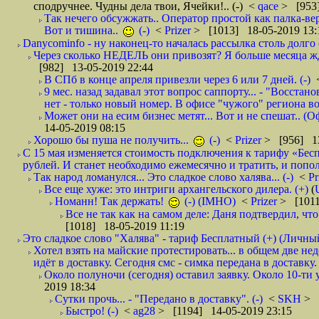
сподручнее. Чудны дела твои, Ячейки!.. (-)
<
qace
> [953]
Так нечего обсужжать.. Оператор простой как палка-верё
Вот и тишина..
(-)
<
Prizer
> [1013] 18-05-2019 13:
Danycominfo - ну наконец-то началась рассылка столь дол
Через сколько НЕДЕЛЬ они привозят? Я больше месяца жду,
[982] 13-05-2019 22:44
В СПб в конце апреля привезли через 6 или 7 дней. (-)
9 мес. назад задавал этот вопрос саппорту... - "Восст
нет - только новый номер. В офисе "чужого" региона во
Может они на есим бизнес метят... Вот и не спешат.. (О
14-05-2019 08:15
Хорошо бы пуша не получить...
(-)
<
Prizer
> [956] 13
С 15 мая изменяется стоимость подключения к тарифу «Бесп
рублей. И станет необходимо ежемесячно и тратить, и попол
Так народ ломанулся... Это сладкое слово халява... (-)
<
Pr
Все еще хуже: это интриги архангельского дилера. (+)
(
Номанн! Так держать!
(-) (IMHO)
<
Prizer
> [1011
Все не так как на самом деле: Даня подтвердил, чт
[1018] 18-05-2019 11:19
Это сладкое слово "Халява" - тариф Бесплатный (+) (Личны
Хотел взять на майские протестировать... в общем две не
идёт в доставку. Сегодня смс - симка передана в доставку.
Около полуночи (сегодня) оставил заявку. Около 10-ти у
2019 18:34
Сутки прочь... - "Передано в доставку". (-)
<
SKH
> 
Быстро! (-)
<
ag28
> [1194] 14-05-2019 23:15