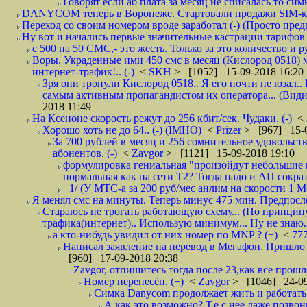
Говорят если аб плата за месяц не списалась то симк
DANYCOM теперь в Воронеже. Стартовали продажи SIM-карт
Переход со своим номером вроде заработал (-) (Просто пре
Ну вот и начались первые значительные кастрации тарифов 
с 500 на 50 СМС,- это жесть. Только за это количество и ру
Воры. Украденные ими 450 смс в месяц (Кислород 0518) 
интернет-трафик!.. (-)
<
SKH
> [1052] 15-09-2018 16:20
Зря они тронули Кислород 0518.. Я его почти не юзал.. 
самым активным пропагандистом их оператора... (Видим
2018 11:49
На Ксеноне скорость режут до 256 кбит/сек. Чудаки. (-)
<
Хорошо хоть не до 64.. (-) (IMHO)
<
Prizer
> [967] 15-0
За 700 рублей в месяц и 256 сомнительное удовольст
абонентов. (-)
<
Zavgor
> [1121] 15-09-2018 19:10
формулировка гениальная "произойдут небольшие из
нормальная как на сети Т2? Тогда надо и АП сократ
+1/ (У МТС-а за 200 руб/мес анлим на скорости 1 Мб
Я менял смс на минуты. Теперь минус 475 мин. Предпослед
Стараюсь не трогать работающую схему... (По принципу
трафика(интернет).. Использую минимум... Ну не знаю..
а кто-нибудь увидил от них номер по MNP ? (+)
<
77
Написал заявление на перевод в Мегафон. Пришло 
[960] 17-09-2018 20:38
Zavgor, отпишитесь тогда после 23,как все прошло
Номер перенесён. (+)
<
Zavgor
> [1046] 24-09
Симка Danycom продолжает жить и работать 
А как это возможно? Т.е с нее даже позвон