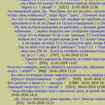
ну я Вам что сказал? В тестовом периоде больше одн
берите (-)
<
slava87
> [1021] 11-01-2018 15:50
Активировали днем. Да.. Чувствую, что все коллеги, соска
чтобы связь появилась?", скоро будут "здесь".. (Личный опыт
Это что то новенькое, у меня с мтс вообще нет проблем с
припомню и то не на улице а в глухих помещениях (-) (
Ну, мои коллеги курьерами не работают, а целыми днями
новенькое...", можно поискать мое сообщение примерно 
тогда что за выводы? Если у вас локально Т2 получше
мобиле мтс,так последнее время дома Т2 сильно слива
А не проще ли взять Т2 и не выносить мозг этими
Так на чьей сети по факту работает? Теле2? (-)
<
Tha
Код сети 250 20 - Теле2 (в телефоне отображается
ну да (-)
<
zloj
> [787] 11-01-2018 12:54
Причем без вариантов. Перенос остатков пакетов
<
b13
> [956] 11-01-2018 13:03
Получил симкарту, анкету абонента заполнял сам, сфоткали 
опыт)
<
zeb007
> [886] 10-01-2018 17:21
На сайте на втором банере заявлена возможность обмена 
(Просто предположение)
<
zeb007
> [939] 10-01-2018 1
Всё работает у меня (+)
<
antropka
> [1098] 10-01-2018 16:
Лажовый оператор (+)
<
slava87
> [1031] 09-01-2018 12:00
"ведь абоняру наверно будут списывать сразу за целый мес
10-01-2018 14:21
Да, тогда в принципе даже хорошо, что с этим не связал
[911] 10-01-2018 15:23