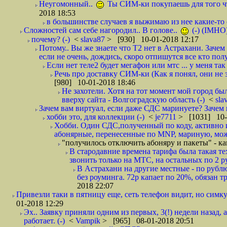
Неугомонный..
Ты СИМ-ки покупаешь для того ч
2018 18:53
в большинстве случаев я выжимаю из нее какие-то со
Сложностей сам себе нагородил.. В голове..
(-) (IMHO
почему? (-)
<
slava87
> [930] 10-01-2018 12:17
Потому.. Вы же знаете что Т2 нет в Астрахани. Зачем
если не очень, дождись, скоро отпишутся все кто полу
Если нет теле2 будет мегафон или мтс ... у меня так 
Речь про доставку СИМ-ки (Как я понял, они не з
[980] 10-01-2018 18:46
Не захотели. Хотя на тот момент мой город бы
вверху сайта - Волгоградскую область (-)
<
sla
Зачем вам виртуал, если даже СДС маринуете? Зачем 
хобби это, для коллекции (-)
<
je7711
> [1031] 10-
Хобби. Один СДС,полученный по коду, активно и
абонярные, перенесенные по MNP, мариную, може
"получилось отключить абоняру и пакеты" - как
В стародавние времена тарифа была такая те
звонить только на МТС, на остальных по 2 руб
В Астрахани на другие местные - по рубл
без роуминга. 72р капает по 20%, обязан т
2018 22:07
Привезли таки в пятницу еще, сеть телефон видит, но симку
01-2018 12:29
Эх.. Заявку приняли одним из первых, 3(!) недели назад, 
работает. (-)
<
Vampik
> [965] 08-01-2018 20:51