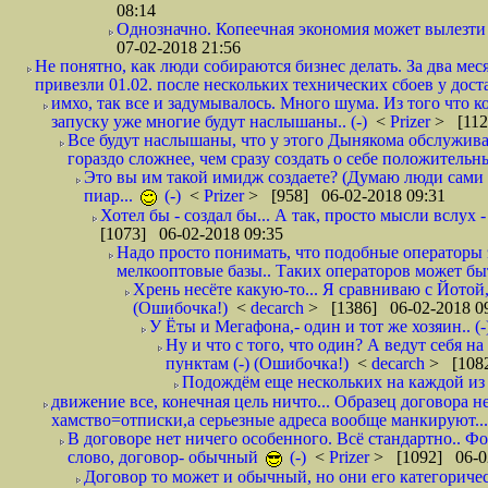
08:14
Однозначно. Копеечная экономия может вылезти
07-02-2018 21:56
Не понятно, как люди собираются бизнес делать. За два мес
привезли 01.02. после нескольких технических сбоев у дост
имхо, так все и задумывалось. Много шума. Из того что к
запуску уже многие будут наслышаны.. (-)
<
Prizer
> [112
Все будут наслышаны, что у этого Дынякома обслужива
гораздо сложнее, чем сразу создать о себе положительн
Это вы им такой имидж создаете? (Думаю люди сами оп
пиар...
(-)
<
Prizer
> [958] 06-02-2018 09:31
Хотел бы - создал бы... А так, просто мысли вслух 
[1073] 06-02-2018 09:35
Надо просто понимать, что подобные операторы 
мелкооптовые базы.. Таких операторов может быт
Хрень несёте какую-то... Я сравниваю с Йотой
(Ошибочка!)
<
decarch
> [1386] 06-02-2018 0
У Ёты и Мегафона,- один и тот же хозяин.. (-
Ну и что с того, что один? А ведут себя 
пунктам (-) (Ошибочка!)
<
decarch
> [1082
Подождём еще нескольких на каждой из 
движение все, конечная цель ничто... Образец договора н
хамство=отписки,а серьезные адреса вообще манкируют...
В договоре нет ничего особенного. Всё стандартно.. Фот
слово, договор- обычный
(-)
<
Prizer
> [1092] 06-0
Договор то может и обычный, но они его категоричес