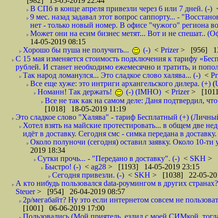
[982] 13-05-2019 22:44
В СПб в конце апреля привезли через 6 или 7 дней. (-)
9 мес. назад задавал этот вопрос саппорту... - "Восст
нет - только новый номер. В офисе "чужого" региона во
Может они на есим бизнес метят... Вот и не спешат.. (О
14-05-2019 08:15
Хорошо бы пуша не получить...
(-)
<
Prizer
> [956] 13
С 15 мая изменяется стоимость подключения к тарифу «Бесп
рублей. И станет необходимо ежемесячно и тратить, и попол
Так народ ломанулся... Это сладкое слово халява... (-)
<
Pr
Все еще хуже: это интриги архангельского дилера. (+)
(
Номанн! Так держать!
(-) (IMHO)
<
Prizer
> [1011
Все не так как на самом деле: Даня подтвердил, чт
[1018] 18-05-2019 11:19
Это сладкое слово "Халява" - тариф Бесплатный (+) (Личны
Хотел взять на майские протестировать... в общем две не
идёт в доставку. Сегодня смс - симка передана в доставку.
Около полуночи (сегодня) оставил заявку. Около 10-ти у
2019 18:34
Сутки прочь... - "Передано в доставку". (-)
<
SKH
> 
Быстро! (-)
<
ag28
> [1193] 14-05-2019 23:15
Сегодня привезли. (-)
<
SKH
> [1038] 22-05-20
А кто нибудь пользовался data-роумингом в других странах?
Steuer
> [954] 26-04-2019 08:57
2р/мегабайт? Ну это если интернетом совсем не пользовать
[1001] 06-06-2019 17:00
Пользовались (Мой приятель, ездил с моей СИМкой, тогд