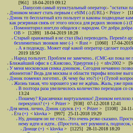
[961] 18-04-2019 09:12
Danycom самый пунктуальный оператор:- "остатки па
Дэником может стать первым с еSIM (-)
(
URL
) <
Prizer
> [11
Дэник тп бесплатный кто пользует и каковы подводные кам
как резервная связь от этого опсоса для редких звонков (-) (
Помониторил инет,по общался с народом. От добра добра 
ОВ
> [1289] 18-04-2019 18:28
Старый оранжевый я не стал (бы) переводить. Перевёл а
безлимитных звонков мне (-)
<
Rust
> [1060] 17-04-2019
А я подожду.. Может ещё какой оператор сделает подо
2019 18:50
Народ пользует. Проблем не замечено.. (СМС-ки пока не п
Ближайший офис в с.Киясово, Удмуртия (-)
<
nbv2002
> [9
У меня московская симка дэником.. Сегодня нечаянно позво
абонентов? Ведь для москвы и области тврифы вполне выго
Дэник поменял логотип.. (К чему бы это?) (+) (Тупой вопро
Жизнь такая, что хорошего уже не ждёшь. Жаль, уже привы
В полтора раза увеличилось количество переходов со
13:24
Пошему? Красавчики виртуальчики! Дэником неплохо п
перекупил? (+)
<
Prizer
> [938] 07-12-2018 12:41
Для меня, лично, Дэник сдулся. (+)
<
Prizer
> [1108] 24-11-
Ёта (+)
<
klovka
> [997] 25-11-2018 19:29
Ну, днищем он не стал.. Это очень резко сказано. Прос
нему идти и идти.. (Простота, нет роуминга, подписок
Днище (+)
<
klovka
> [1225] 28-11-2018 18:20