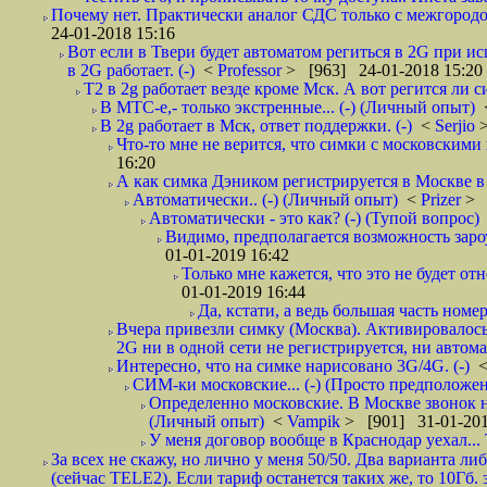
Почему нет. Практически аналог СДС только с межгородом.
24-01-2018 15:16
Вот если в Твери будет автоматом региться в 2G при ис
в 2G работает. (-)
<
Professor
> [963] 24-01-2018 15:20
T2 в 2g работает везде кроме Мск. А вот регится ли с
В МТС-е,- только экстренные... (-) (Личный опыт)
В 2g работает в Мск, ответ поддержки. (-)
<
Serjio
Что-то мне не верится, что симки с московскими 
16:20
А как симка Дэником регистрируется в Москве в 
Автоматически.. (-) (Личный опыт)
<
Prizer
> 
Автоматически - это как? (-) (Тупой вопрос)
Видимо, предполагается возможность зароу
01-01-2019 16:42
Только мне кажется, что это не будет о
01-01-2019 16:44
Да, кстати, а ведь большая часть номер
Вчера привезли симку (Москва). Активировалось п
2G ни в одной сети не регистрируется, ни автом
Интересно, что на симке нарисовано 3G/4G. (-)
СИМ-ки московские... (-) (Просто предположе
Определенно московские. В Москве звонок н
(Личный опыт)
<
Vampik
> [901] 31-01-201
У меня договор вообще в Краснодар уехал...
За всех не скажу, но лично у меня 50/50. Два варианта л
(сейчас TELE2). Если тариф останется таких же, то 10Гб. 