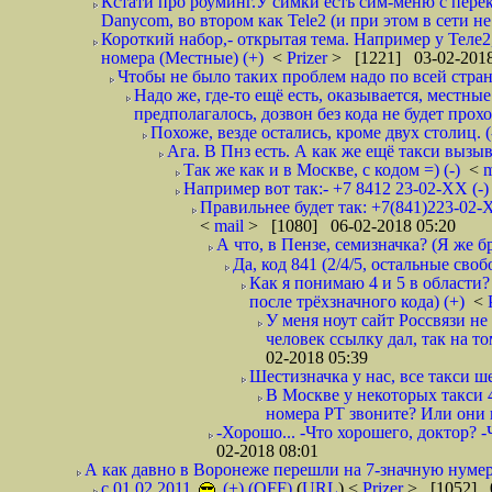
Кстати про роуминг.У симки есть сим-меню с пере
Danycom, во втором как Tele2 (и при этом в сети не 
Короткий набор,- открытая тема. Например у Теле2
номера (Местные) (+)
<
Prizer
> [1221] 03-02-2018
Чтобы не было таких проблем надо по всей стране
Надо же, где-то ещё есть, оказывается, местны
предполагалось, дозвон без кода не будет проход
Похоже, везде остались, кроме двух столиц. 
Ага. В Пнз есть. А как же ещё такси вызыв
Так же как и в Москве, с кодом =) (-)
<
m
Например вот так:- +7 8412 23-02-ХХ (-
Правильнее будет так: +7(841)223-02-Х
<
mail
> [1080] 06-02-2018 05:20
А что, в Пензе, семизначка? (Я же бр
Да, код 841 (2/4/5, остальные сво
Как я понимаю 4 и 5 в области?
после трёхзначного кода) (+)
<
У меня ноут сайт Россвязи не
человек ссылку дал, так на то
02-2018 05:39
Шестизначка у нас, все такси ш
В Москве у некоторых такси 
номера РТ звоните? Или они в
-Хорошо... -Что хорошего, доктор? -
02-2018 08:01
А как давно в Воронеже перешли на 7-значную нумер
с 01.02.2011
(+) (OFF)
(
URL
) <
Prizer
> [1052] 0