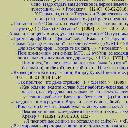
Ясно. Надо отдать вам должное за верное замечан
нумерация). (-)
<
Professor
> [1246] 03-02-2018 
У Danycoma, есть и Тверская и Воронежская ну
июня) их начнут выдавать (-) (Просто предпол
Поставьте себе "Следить за темой". Будут ссылки на почт
флудит
(-) (Совет)
<
decarch
> [1093] 31-01-2018 12:2
А вы видели цены в международном роуминге? Откуда такая
Промо-тариф? Или - "фишка" такая.. Каждый "раскручивае
симки "Для путешествий" - помните? ===> (-)
(
URL
) <
S
Для всех тарифов. Смотрите их сайт. (-)
<
Professor
> [
Помним-помним эти симки МТС. 12 руб/мин за входящие и
остальных странах намного дороже (-)
<
b13
> [892] 3
Помнится, "в свое время"на них тоже была "красота
бесплатно), но без абонентской платы.Или чего попут
Входящие 0 в Египте, Турции, Кипре, Кубе, Прибалтике, р
[1061] 30-01-2018 14:44
Так приятно, что даже страшно (-)
<
xReason
> [1089] 
Как обычно, вся эта халява будет работать через зад
через ip, все обрадовались,только пользоваться нево
Отлично работает. Входящие бесплатны. (-) (Личн
съездите с ним в роуминг. Вдруг и в самом деле, бомба... (
Как бы эта бомба не бомабнула по моему кошельку. А си
Вам звонили для потверждения и чего-то такого? Зака
Крекер
> [1139] 28-01-2018 11:27
Я паспортные данные не оставлял на сайте (-)
<
xR
Все мировые операторы решили, что этого им не хватало 