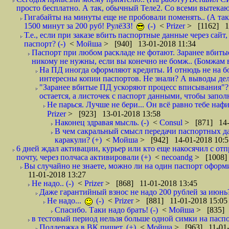
просто бесплатно. А так, обычный Теле2. Со всеми вытек
Гигабайты на минуты еще не пробовали поменять.. (А та
1500 минут за 200 руб! РулёЗЗ!
(-)
<
Prizer
> [1162] 1
Т.е., если при заказе вбить паспортные данные через сай
паспорт? (-)
<
Мойша
> [940] 13-01-2018 11:34
Паспорт при любом раскладе не фотают. Заранее вбит
никому не нужны, если вы конечно не бомж.. (Бомжам в
На ПД иногда оформляют кредиты. И отнюдь не на б
интересны копии паспортов. Не знали? А выводы дела
"Заранее вбитые ПД ускоряют процесс вписывания"?
остается, а листочек с паспорт данными, чтобы заполн
Не парься. Лучше не бери... Он всё равно тебе нафи
Prizer
> [923] 13-01-2018 13:58
Наконец здравая мысль. (-)
<
Consul
> [871] 14-
В чем сакральный смысл передачи паспортных да
каракули? (+)
<
Мойша
> [942] 14-01-2018 10:5
6 дней ждал активации, курьер или кто еще накосячил с от
почту, через полчаса активировали (+)
<
necoandg
> [1008]
Вы случайно не знаете, можно ли на один паспорт оформи
11-01-2018 13:27
Не надо.. (-)
<
Prizer
> [868] 11-01-2018 13:45
Даже гарантийный взнос не надо 200 рублей за июнь?
Не надо...
(-)
<
Prizer
> [881] 11-01-2018 15:05
Спасибо. Таки надо брать! (-)
<
Мойша
> [835] 
в тестовый период нельзя больше одной симки на паспор
Поддержка в ВК пишет. (+)
<
Мойша
> [963] 11-01-