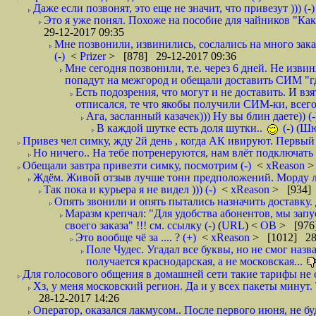
Даже если позвонят, это еще не значит, что привезут ))) (-)
Это я уже понял. Похоже на пособие для чайников "Как о
29-12-2017 09:35
Мне позвонили, извинились, сослались на много заказ
(-)
<
Prizer
> [878] 29-12-2017 09:36
Мне сегодня позвонили, т.е. через 6 дней. Не изв
попадут на межгород и обещали доставить СИМ "где
Есть подозрения, что могут и не доставить. И взят
отписался, те что якобы получили СИМ-ки, всего 
Ага, засланный казачек))) Ну вы блин даете)) (-
В каждой шутке есть доля шутки..
(-) (Ш
Привез чел симку, жду 2й день , когда АК ивируют. Первый р
Но ничего.. На тебе потренеруются, нам влёт подключать б
Обещали завтра привезти симку, посмотрим (-)
<
xReason
>
Ждём. Живой отзыв лучше тонн предположений. Морду ли
Так пока и курьера я не видел ))) (-)
<
xReason
> [934] 
Опять звонили и опять пытались назначить доставку. 
Маразм крепчал: "Для удобства абонентов, мы запу
своего заказа" !!! см. ссылку (-)
(
URL
) <
ОВ
> [976
Это вообще чё за .... ? (+)
<
xReason
> [1012] 28
Поле Чудес. Угадал все буквы, но не смог наз
получается краснодарская, а не московская...
Для голосового общения в домашней сети такие тарифы не о
Хз, у меня московский регион. Да и у всех пакеты минут. 
28-12-2017 14:26
Оператор, оказался лакмусом.. После первого июня, не бу