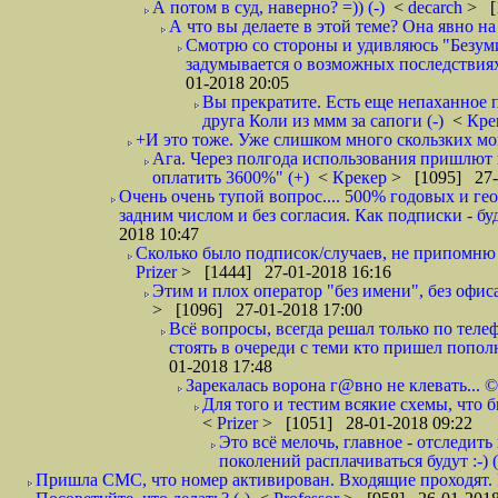
А потом в суд, наверно? =)) (-)
<
decarch
> [
А что вы делаете в этой теме? Она явно на д
Смотрю со стороны и удивляюсь "Безумию
задумывается о возможных последствия
01-2018 20:05
Вы прекратите. Есть еще непаханное 
друга Коли из ммм за сапоги (-)
<
Кре
+И это тоже. Уже слишком много скользких мо
Ага. Через полгода использования пришлют п
оплатить 3600%" (+)
<
Крекер
> [1095] 27-
Очень очень тупой вопрос.... 500% годовых и ге
задним числом и без согласия. Как подписки - бу
2018 10:47
Сколько было подписок/случаев, не припомню 
Prizer
> [1444] 27-01-2018 16:16
Этим и плох оператор "без имени", без офиса
> [1096] 27-01-2018 17:00
Всё вопросы, всегда решал только по телеф
стоять в очереди с теми кто пришел попол
01-2018 17:48
Зарекалась ворона г@вно не клевать... ©
Для того и тестим всякие схемы, что б
<
Prizer
> [1051] 28-01-2018 09:22
Это всё мелочь, главное - отследит
поколений расплачиваться будут :-) (
Пришла СМС, что номер активирован. Входящие проходят. И