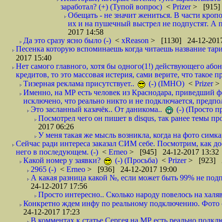
заработал? (+) (Тупой вопрос)
<
Prizer
> [915]
Обещать - не значит жениться. В части кропо
их и на пушечный выстрел не подпустят. А п
2017 14:58
Да это сразу ясно было (-)
<
xReason
> [1130] 24-12-2017
Песенка которую вспоминаешь когда читаешь название тар
2017 15:40
Нет самого главного, хотя бы одного(1!) действующего абон
кредитов, то это массовая истерия, сами верите, что такое п
Тизерная реклама присутствует..
(-) (IMHO)
<
Prizer
>
Именно, на МР есть человек из Краснодара, приведший ф
исключено, что реально никто и не подключается, предпол
Это засланный казачёк.. От даникома..
(-) (Просто 
Посмотрел чего он пишет в disqus, так ранее темы пр
2017 06:26
У меня такая же мысль возникла, когда на фото симкар
Сейчас ради интереса заказал СИМ себе. Посмотрим, как д
него в последующем. (-)
<
Erneo
> [945] 24-12-2017 13:32
Какой номер у заявки?
(-) (Просьба)
<
Prizer
> [923] 2
2965 (-)
<
Erneo
> [936] 24-12-2017 19:00
А какая разница какой №, если может быть 99% не подп
24-12-2017 17:56
Просто интересно.. Сколько народу повелось на халяв
Конкретно ждем инфу по реальному подключению. Фото симо
24-12-2017 17:23
В комментах к статье Сергея на МР есть реально подкл