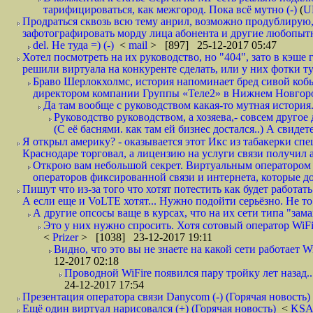
тарифицироваться, как межгород. Пока всё мутно (-)
(
U
Продраться сквозь всю тему анрил, возможно продублирую,
зафотографировать морду лица абонента и другие любопытн
del. Не туда =) (-)
<
mail
> [897] 25-12-2017 05:47
Хотел посмотреть на их руководство, но "404", зато в кэше
решили виртуала на конкуренте сделать, или у них фотки т
Браво Шерлокхолмс, история напоминает бред сивой кобы
директором компании Группы «Теле2» в Нижнем Новгород
Да там вообще с руководством какая-то мутная история.
Руководство руководством, а хозяева,- совсем другое
(С её баснями. как там ей бизнес достался..) А свидет
Я открыл америку? - оказывается этот Икс из табакерки спе
Краснодаре торговал, а лицензию на услуги связи получил а
Открою вам небольшой секрет. Виртуальным оператором с
операторов фиксированной связи и интернета, которые до 
Пишут что из-за того что хотят потестить как будет работать
А если еще и VoLTE хотят... Нужно подойти серьёзно. Не то 
А другие опсосы ваще в курсах, что на их сети типа "зам
Это у них нужно спросить. Хотя сотовый оператор WiFire
<
Prizer
> [1038] 23-12-2017 19:11
Видно, что это вы не знаете на какой сети работает W
12-2017 02:18
Проводной WiFire появился пару тройку лет назад...
24-12-2017 17:54
Презентация оператора связи Danycom (-) (Горячая новость)
Ещё один виртуал нарисовался (+) (Горячая новость)
<
KS