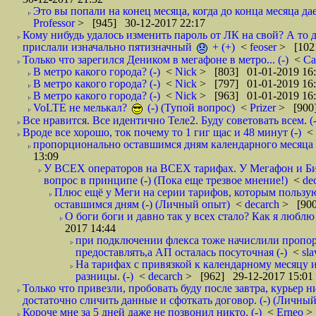
Это вы попали на конец месяца, когда до конца месяца дае
Professor
> [945] 30-12-2017 22:17
Кому нибудь удалось изменить пароль от ЛК на свой? А то 
прислали изначально пятизначный
+ (+)
<
feoser
> [102
Только что зарегился Деником в мегафоне в метро... (-)
<
С
В метро какого города? (-)
<
Nick
> [803] 01-01-2019 16
В метро какого города? (-)
<
Nick
> [797] 01-01-2019 16
В метро какого города? (-)
<
Nick
> [963] 01-01-2019 16
VoLTE не мелькал?
(-) (Тупой вопрос)
<
Prizer
> [900]
Все нравится. Все идентично Теле2. Буду советовать всем. (-
Вроде все хорошо, ток почему то 1 гиг щас и 48 минут (-)
<
пропорционально оставшимся дням календарного месяца в
13:09
У ВСЕХ операторов на ВСЕХ тарифах. У Мегафон и Би 
вопрос в принципе (-) (Пока еще трезвое мнение!)
<
de
Плюс ещё у Меги на серии тарифов, которым пользую
оставшимся дням (-) (Личный опыт)
<
decarch
> [900
О боги боги и давно так у всех стало? Как я люблю 
2017 14:44
при подключении флекса тоже начислили пропорц
предоставлять,а АП осталась посуточная (-)
<
sl
На тарифах с привязкой к календарному месяцу 
разницы. (-)
<
decarch
> [962] 29-12-2017 15:01
Только что привезли, пробовать буду после завтра, курьер н
достаточно сличить данные и сфоткать договор. (-) (Личный 
Короче мне за 5 дней даже не позвонил никто. (-)
<
Erneo
>