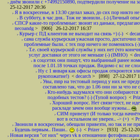
днём звонили с +74992150890, подтвердили получение на зав
25-12-2017 20:36
Я в воскресенье, в 13:30 сделал заказ, до сих пор никто н
В субботу, в час дня.. Тож не звонили.. (-) (Личный опы
СПСР какие-то проблемные: звонят из даньки, предлагают 
necoandg
> [906] 26-12-2017 16:37
Курьер с ПД клиентов не выходит на связь =) (-)
<
deca
сама служба курьерская ужасная просто, достаточно п
проблемные были. с тех пор ничего не поменялось (-)
Т.е. своей курьерской службы у них нет (что коне
услуг доставки от этого не меньше (-) (IMHO)
<
de
в соцсетях они пишут, что выбранный ранее ном
после 1.01.18 точках продаж. Видимо с кс не сло
Ну с 1 января как офисы продаж откроются эли
рукопожатие!)
<
decarch
> [898] 27-12-2017 1
Увы, mnp на тестовый период у них не преду
составлено так, что до 1.06 они ни за что не 
Кто-нибудь задумался что они собираются
подобных тестов? (-) (Тупой вопрос)
<
Pri
Хороший вопрос. Нет связи=тест, не идет
раскладе зачем они вообще нужны...
СИМ привезут (И только тогда начнётся
вот в остальном не уверен.. -> (+)
<
Pr
Звонили в воскресенье, обещали привезти, но так и не при
Будешь первым.. Пиши..
(-)
<
Prizer
> [933] 25-12-20
Новая версия "от них" через vk в отношении фотофиксаци