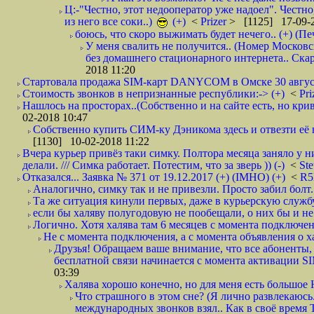
Ц:-"Честно, этот недооператор уже надоел". Честно
из него все соки..)
(+)
<
Prizer
> [1125] 17-09-2
боюсь, что скоро выжимать будет нечего.. (+) (Пе
У меня свалить не получится.. (Номер Московс
без домашнего стационарного интернета.. Ск
2018 11:20
Стартовала продажа SIM-карт DANYCOM в Омске 30 августа 
Стоимость звонков в непризнанные республики:-> (+)
<
Pri
Нашлось на просторах..(Собственно и на сайте есть, но криво. А наро
02-2018 10:47
Собственно купить СИМ-ку Дэникома здесь и отвезти её в
[1130] 10-02-2018 11:22
Вчера курьер привёз таки симку. Полтора месяца заняло у н
делали. /// Симка работает. Потестим, что за зверь )) (-)
<
St
Отказался... Заявка № 371 от 19.12.2017 (+) (IMHO) (+)
<
R
Аналогично, симку так и не привезли. Просто забил болт. 
Та же ситуация кинули первых, даже в курьерскую службу
если бы халяву полугодовую не пообещали, о них бы и не
Логично. Хотя халява там 6 месяцев с момента подключени
Не с момента подключения, а с момента объявления о хал
Друзья! Обращаем ваше внимание, что все абоненты, 
бесплатной связи начинается с момента активации 
03:39
Халява хорошо конечно, но для меня есть большое 
Что страшного в этом сне? (Я лично развлекаюсь.
международных звонков взял.. Как в своё время