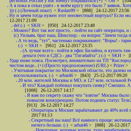
регионах России у нас начнут открываться (+)
<
ОВ
> [104
А я пока в отказ ушёл - в моём кругу это было 7 заявок. Х
))) (-) (Личный опыт)
<
Ruslan99
> [888] 24-12-2017 23:56
Ну и зачем тогда нужен этот неизвестный виртуал? Если м
12-2017 21:09
del (-)
<
SKH
> [950] 24-12-2017 23:48
Можно? Вот так вот просто, - пойти на сайт оператора, и л
(с) Уильям, брат наш, Шекспир; - на вопрос "Зачем тогда 
А то ведь, "тут", частенько покрикивают: "Воры! - тариф-
(-)
<
SKH
> [961] 24-12-2017 23:35
(А лучше всего - пойти в офис Билайна, и купить там 
деньги (что и СДС) - два "Гигабайта".) (-)
<
SKH
> [
Удар ниже пояса. Посмотрел, внимательно на ТП "Кислород"
чистом виде.. (+) (Просто предположение)
(
URL
) <
Prizer
> 
Учитывая покрытие по Московской области, это далеко н
воспользоваться. (-)
<
arbat46
> [843] 25-12-2017 09:20
20 млн. жителей Москвы и МО, и 127 млн. остальной Рос
И что? Каждый побежал покупать симку? Смешно. А вт
[1008] 26-12-2017 14:17
Я вам по секрету скажу что "взятие" Москвы было 
повысив конкуренцию. Потом поднять статус Теле2 
[913] 26-12-2017 14:27
Операторы в Москве зарабатывают до 40% всей пр
2017 01:13
Секретный вы наш! Всё намного проще: мотиваци
ничего больше. (-)
<
arbat46
> [888] 26-12-2017 
Некоторые, которые хотели, тупо зарабатывать 