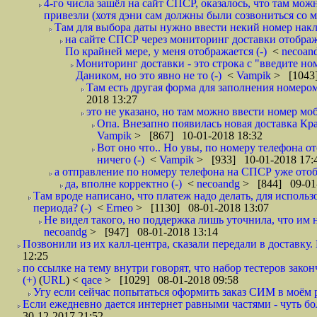
4-го числа зашёл на сайт СПСР, оказалось, что там мож
привезли (хотя дэни сам должны были созвониться со мн
Там для выбора даты нужно ввести некий номер накла
на сайте СПСР через мониторинг доставки отображ
По крайней мере, у меня отображается (-)
<
necoan
Мониторинг доставки - это строка с "введите но
Даником, но это явно не то (-)
<
Vampik
> [1043]
Там есть другая форма для заполнения номером 
2018 13:27
это не указано, но там можно ввести номер моб
Опа. Внезапно появилась новая доставка Кра
Vampik
> [867] 10-01-2018 18:32
Вот оно что.. Но увы, по номеру телефона о
ничего (-)
<
Vampik
> [933] 10-01-2018 17:
а отправление по номеру телефона на СПСР уже отоб
да, вполне корректно (-)
<
necoandg
> [844] 09-01
Там вроде написано, что платеж надо делать, для использ
периода? (-)
<
Erneo
> [1130] 08-01-2018 13:07
Не видел такого, но поддержка лишь уточнила, что им 
necoandg
> [947] 08-01-2018 13:14
Позвонили из их калл-центра, сказали передали в доставку. И
12:25
по ссылке на тему внутри говорят, что набор тестеров зак
(+)
(
URL
) <
qace
> [1029] 08-01-2018 09:58
Угу если сейчас попытаться оформить заказ СИМ в моём р
Если ежедневно дается интернет равными частями - чуть боле
30-12-2017 21:52