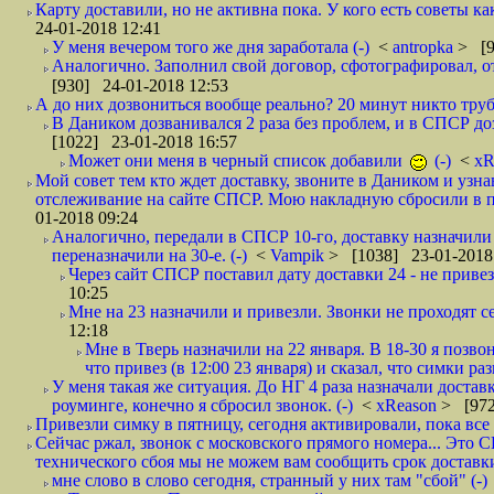
Карту доставили, но не активна пока. У кого есть советы к
24-01-2018 12:41
У меня вечером того же дня заработала (-)
<
antropka
> [9
Аналогично. Заполнил свой договор, сфотографировал, 
[930] 24-01-2018 12:53
А до них дозвониться вообще реально? 20 минут никто трубк
В Даником дозванивался 2 раза без проблем, и в СПСР дозв
[1022] 23-01-2018 16:57
Может они меня в черный список добавили
(-)
<
xR
Мой совет тем кто ждет доставку, звоните в Даником и узн
отслеживание на сайте СПСР. Мою накладную сбросили в п
01-2018 09:24
Аналогично, передали в СПСР 10-го, доставку назначили н
переназначили на 30-е. (-)
<
Vampik
> [1038] 23-01-2018
Через сайт СПСР поставил дату доставки 24 - не привезл
10:25
Мне на 23 назначили и привезли. Звонки не проходят 
12:18
Мне в Тверь назначили на 22 января. В 18-30 я позво
что привез (в 12:00 23 января) и сказал, что симки раз
У меня такая же ситуация. До НГ 4 раза назначали доставк
роуминге, конечно я сбросил звонок. (-)
<
xReason
> [972
Привезли симку в пятницу, сегодня активировали, пока все 
Сейчас ржал, звонок с московского прямого номера... Это С
технического сбоя мы не можем вам сообщить срок доставки
мне слово в слово сегодня, странный у них там "сбой" (-)