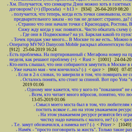
Хм. Получается, что симкарты Дэни можно хоть в газетных к
договором? (+) (Просьба)
<
b13
> [934] 26-04-2019 08:20
получается, что теперь, когда есть точки самовывоза, есл
предварительного заказа - но так не делают: странно, да? (
Странно что они начали точки с Краснодара, Ростова,
Сижу жду когда у нас появятся.. Чисто обкатать схему (-
Где они в Подмосковье? на ул. Барклая какой-то пункт
Точек продаж уже много... В Москве то же есть.. Можно на
Оператор MVNO Danycom Mobile раскрыл абонентскую базу.
[912] 25-04-2019 16:24
Есть проблемка. На портированный с Мегафона номер на при
неделя, как решают проблему (+)
<
Rust
> [1001] 24-04-20
Кто-нить слышал, что они собираются замутить в Москве в к
Уже начало мая - чем кончилось? (-)
<
qace
> [860] 07-05
Если в 2-х словах, то заверили в том, что помирать не с
Осталось понять, кто стоит за спиной. Вот про Yota "
2019 01:06
Одному мне кажется, что у кого-то "показания" не с
Всем, кто читает много вбросов, понятно, что люб
13-05-2019 01:06
Смысл моего моста был в том, что любителям х
постить всякое г...но на этом уважаемом ресурсе.
На этом уважаемом ресурсе резвятся без огр
чистку надо начинать с малого, не? (-)
<
qac
Т.е. замут обозначился, а намека нет? (-)
<
Prizer
> [1049]
Намёк - "просто поговорить за жисть". Только такие ра