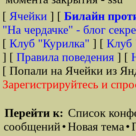
[
Ячейки
] [
Билайн прот
"На чердачке" - блог секр
[
Клуб "Курилка"
] [
Клуб 
] [
Правила поведения
] [
[ Попали на Ячейки из Ян
Зарегистрируйтесь и спро
Перейти к:
Список конф
сообщений
•
Новая тема
•