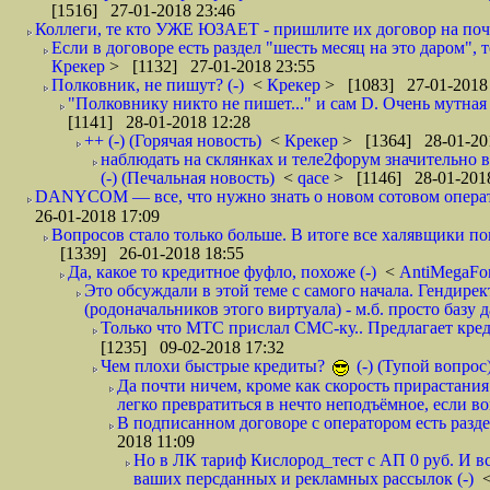
[1516] 27-01-2018 23:46
Коллеги, те кто УЖЕ ЮЗАЕТ - пришлите их договор на почту
Если в договоре есть раздел "шесть месяц на это даром", т
Крекер
> [1132] 27-01-2018 23:55
Полковник, не пишут? (-)
<
Крекер
> [1083] 27-01-2018
"Полковнику никто не пишет..." и сам D. Очень мутная
[1141] 28-01-2018 12:28
++ (-) (Горячая новость)
<
Крекер
> [1364] 28-01-20
наблюдать на склянках и теле2форум значительно в
(-) (Печальная новость)
<
qace
> [1146] 28-01-2018
DANYCOM — все, что нужно знать о новом сотовом опера
26-01-2018 17:09
Вопросов стало только больше. В итоге все халявщики по
[1339] 26-01-2018 18:55
Да, какое то кредитное фуфло, похоже (-)
<
AntiMegaF
Это обсуждали в этой теме с самого начала. Гендире
(родоначальников этого виртуала) - м.б. просто базу 
Только что МТС прислал СМС-ку.. Предлагает кре
[1235] 09-02-2018 17:32
Чем плохи быстрые кредиты?
(-) (Тупой вопрос
Да почти ничем, кроме как скорость прирастани
легко превратиться в нечто неподъёмное, если вов
В подписанном договоре с оператором есть разде
2018 11:09
Но в ЛК тариф Кислород_тест с АП 0 руб. И вс
ваших персданных и рекламных рассылок (-)