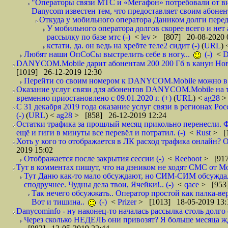
"Операторы связи МТС и «Мегафон» потребовали от вир
Danycom известен тем, что предоставляет своим абонент
Откуда у мобильного оператора Даником долги перед
У мобильного оператора долгов скорее всего и нет
рассылку по базе мтс (-)
<
lev
> [807] 20-08-2020 
кстати, да. он ведь на хребте теле2 сидит (-)
(
URL
)
Любят наши ОпСоСы выстрелить себе в ногу...
(-)
<
DANYCOM.Mobile дарит абонентам 200 200 Гб в канун Нового
[1019] 26-12-2019 12:30
Перейти со своим номером к DANYCOM.Mobile можно в 5
Оказание услуг связи для абонентов DANYCOM.Mobile на 
временно приостановлено с 09.01.2020 г. (+)
(
URL
) <
ag28
>
С 31 декабря 2019 года оказание услуг связи в регионах Рос
(-)
(
URL
) <
ag28
> [858] 26-12-2019 12:24
Остатки трафика за прошлый месяц прикольно перенесли. Ф
ещё и гиги в минуты все перевёл и потратил. (-)
<
Rust
> [
Хоть у кого то отображается в ЛК расход трафика онлайн? О
2019 15:02
Отображается после закрытия сессии (-)
<
Reeboot
> [917
Тут в комментах пишут, что на дэником не ходят СМС от Мо
Тут Даню как-то мало обсуждают, но СИМ-СИМ обсуждали 
сподручнее. Чудны дела твои, Ячейки!.. (-)
<
qace
> [953]
Так нечего обсужжать.. Оператор простой как палка-верё
Вот и тишина..
(-)
<
Prizer
> [1013] 18-05-2019 13:
Danycominfo - ну наконец-то началась рассылка столь дол
Через сколько НЕДЕЛЬ они привозят? Я больше месяца жду,