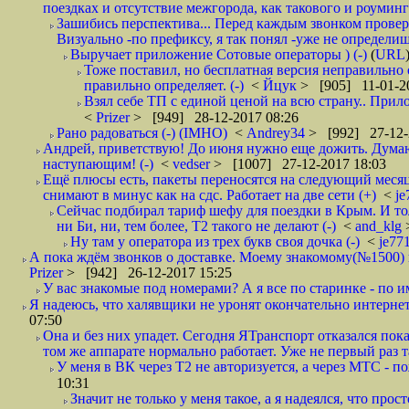
поездках и отсутствие межгорода, как такового и роуминга.
Зашибись перспектива... Перед каждым звонком проверят
Визуально -по префиксу, я так понял -уже не определи
Выручает приложение Сотовые операторы ) (-)
(
URL
Тоже поставил, но бесплатная версия неправильно
правильно определяет. (-)
<
Йцук
> [905] 11-01-2
Взял себе ТП с единой ценой на всю страну.. При
<
Prizer
> [949] 28-12-2017 08:26
Рано радоваться (-) (IMHO)
<
Andrey34
> [992] 27-12-
Андрей, приветствую! До июня нужно еще дожить. Думаю 
наступающим! (-)
<
vedser
> [1007] 27-12-2017 18:03
Ещё плюсы есть, пакеты переносятся на следующий месяц 
снимают в минус как на сдс. Работает на две сети (+)
<
j
Сейчас подбирал тариф шефу для поездки в Крым. И то
ни Би, ни, тем более, Т2 такого не делают (-)
<
and_klg
Ну там у оператора из трех букв своя дочка (-)
<
je77
А пока ждём звонков о доставке. Моему знакомому(№1500) поз
Prizer
> [942] 26-12-2017 15:25
У вас знакомые под номерами? А я все по старинке - по 
Я надеюсь, что халявщики не уронят окончательно интернет 
07:50
Она и без них упадет. Сегодня ЯТранспорт отказался пока
том же аппарате нормально работает. Уже не первый раз т
У меня в ВК через Т2 не авторизуется, а через МТС - 
10:31
Значит не только у меня такое, а я надеялся, что просто