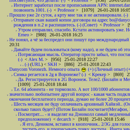
Посоветуйте, что делать? (-)
<
Professor
> [958] 26-01-2018
Интернет заработал после прописывания APN: internet.da
позвонить 1001. (-)
<
Professor
> [1079] 26-01-2018 16:0
Прошло уже 2е суток, а крту мне так и не активировали. (-)
Отправьте скан вашей копии договора на адрес bo@danyc
рождения в п.2 и распишитесь. (-) (Совет)
<
Professor
> [
Утром отправлял, спасибо. Кстати активировать уже. Но 
Erneo
> [988] 26-01-2018 16:25
Не понял, а чё за беспредел они пишут про международный 
20:31
Давайте будем пользоваться (кому надо), и не будем об этом
Потрясающая мысль. Оператор просто забыл, что постави
(-)
<
Alex M.
> [956] 25-01-2018 22:27
. (-)
(
URL
) <
SKH
> [886] 25-01-2018 22:43
Danycom Voronezh. Немного опыта
(+) (Личный опыт) (+
Симка регается в 2g в Воронеже? (-)
<
Крекер
> [869] 25
Да. Регистрируется в 2G Воронеж. Теле2. (Билайн и Мег
[1009] 25-01-2018 18:44
Т.е. 64 абонента - не тормозило. А вот 100/1000 абонентов
значительно любопытнее другой вопрос - какая часть подк
окончания бесплатного периода, думаю не более 20 проценто
Шесть месяцев не буду оплачивать архивный Хайвэй.. (Он 
сколько таких будет? (Потом Билайн посчитает(Мегафон, 
Посмотрят.... - и выделят на Дэниколл самый медленный
предположение)
<
decarch
> [918] 25-01-2018 15:46
Я его, Деником, вставил в кнопочник.. 2/3G для голо
тестить его, и прописывать точку доступа.. Инета зава