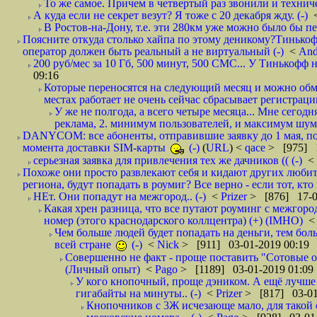
То же самое. Причем в четвертый раз звонили и техниче
А куда если не секрет везут? Я тоже с 20 декабря жду. (-)
В Ростов-на-Дону, т.е. эти 280км уже можно было бы пеш
Поясните откуда столько хайпа по этому деникому?Тинькоф
оператор должен быть реальный а не виртуальный (-)
<
And
200 руб/мес за 10 Гб, 500 минут, 500 СМС... У Тинькофф не
09:16
Которые переносятся на следующий месяц и можно обмен
местах работает не очень сейчас сбрасывает регистрацию
У же не полгода, а всего четыре месяца... Мне сегод
реклама, 2. минимум пользователей, и максимум шума.
DANYCOM: все абоненты, отправившие заявку до 1 мая, пол
момента доставки SIM-карты
(-)
(
URL
) <
qace
> [975] 1
серьезная заявка для привлечения тех же дачников (( (-)
<
Похоже они просто развлекают себя и кидают других любител
региона, будут попадать в роумиг? Все верно - если тот, кто вам звони 
НЕт. Они попадут на межгород.. (-)
<
Prizer
> [876] 17-0
Какая хрен разница, что все путают роуминг с межгор
номер (этого краснодарского коллцентра) (+) (IMHO)
Чем больше людей будет попадать на деньги, тем бо
всей стране
(-)
<
Nick
> [911] 03-01-2019 00:19
Совершенно не факт - проще поставить "Сотовые опе
(Личный опыт)
<
Pago
> [1189] 03-01-2019 01:09
У кого кнопочный, проще дэником. А ещё лучше 
гигабайты на минуты.. (-)
<
Prizer
> [817] 03-01
Кнопочников с 3Ж исчезающе мало, для такой 