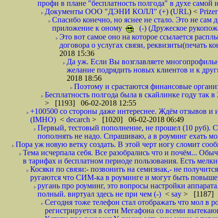
профи в плане "бесплатность полгода" в духе самой 
Документы ООО "ДЭНИ КОЛЛ" (+)
(
URL
) <
Prize
Спасибо конечно, но яснее не стало. Это не сам
приложение к оному
(-) (Дружеское рукопож
Это вот самое оно на которое ссылается распл
договора о услугах связи, реквизиты(печать ко
2018 15:36
Да уж. Если Вы возглавляете многопрофиль
желание подрядить новых клиентов и к други
2018 18:56
Поэтому и срастаются финансовые организа
Бесплатность полгода была в скайлинке году так в
> [1193] 06-02-2018 12:55
+100500 со стороны даже интереснее. Ждём отзывов и и
(IMHO)
<
decarch
> [1020] 06-02-2018 06:49
Первый, тестовый пополнение, не прошел (10 руб). Сд
пополнять не надо. Спрашиваю, а в роуминг ехать мо
Пора уж новую ветку создать. В этой черт ногу сломит сооб
Тема исчерпала себя. Все разобрались что и почём... О
в тарифах и бесплатном периоде пользования. Есть мелкие
Косяки по связи:- позвонить на семизнак,- не получится
ругаются что СИМ-ка в роуминге и могут быть повышен
ругань про роуминг, это вопросы настройки аппарата
полный. виртуал здесь не при чем (-)
<
say
> [1187] 
Сегодня тоже телефон стал отображать что мол в р
регистрируется в сети Мегафона со всеми вытекаю