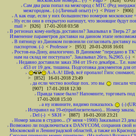
московские номера... (-)
<
Pago
> [928] 03-01-
Сам два раза попал на межгород с МТС (Ред энерджи) 
межгородом.. (-) (Личный опыт) (+)
<
Prizer
> [906] 
А как еще, если у них большинство номеров московские =
Ну если они в открытую напишут, что звонящие будут поп
mail
> [926] 17-01-2018 03:58
В регионах кому-нибудь доставили? Заказывал в Тверь 27 де
Изменение параметров доставки на данном этапе невозможн
В пятницу из Даником позвонили согласовать доставку н
паспортом. (-)
<
Professor
> [953] 20-01-2018 16:01
Ростов-на-Дону, аналогично. В Даникоме "передано в ТК"
нам на склад не поступало". Заказывал 26го, №2965. (-)
Недавно доставили заказ 394 от 19-го декабря... Т.е. нам
453 от 19 дек. тишина. Подготовка документов для от
А-А-А! Шеф, всё пропало! Гипс снимают, к
> [852] 16-01-2018 23:49
да если честно вообще пох. это вы
писали что
[907] 17-01-2018 12:30
Правда такое было? Напомните, торговать под
17-01-2018 15:10
а ну извините, видимо показалось
(-)
(
UR
Исправил на 19-е(приблизительно)... Номер заказа, 
Del (-)
<
SKH
> [887] 16-01-2018 23:21
Номер заказа в студию... (У меня ~1900) Заказывал 23 дека
Возможно ли подключиться к DANYCOM, сохранив свой номе
Московской и Ленинградской областей, а также из Краснода
Сегодня привезли моему приятелю.. (На работу) Вставил СИ