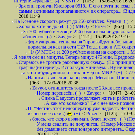
интернет-трафик!.. (-)
<
SKH
> [1052] 15-09-2018 16:20
Зря они тронули Кислород 0518.. Я его почти не юзал.. 
самым активным пропагандистом их оператора... (Видим
2018 11:49
На Ксеноне скорость режут до 256 кбит/сек. Чудаки. (-)
<
Хорошо хоть не до 64.. (-) (IMHO)
<
Prizer
> [967] 15-0
За 700 рублей в месяц и 256 сомнительное удовольст
абонентов. (-)
<
Zavgor
> [1121] 15-09-2018 19:10
формулировка гениальная "произойдут небольшие из
нормальная как на сети Т2? Тогда надо и АП сократ
+1/ (У МТС-а за 200 руб/мес анлим на скорости 1 Мб
Я менял смс на минуты. Теперь минус 475 мин. Предпослед
Стараюсь не трогать работающую схему... (По принципу
трафика(интернет).. Использую минимум... Ну не знаю..
а кто-нибудь увидил от них номер по MNP ? (+)
<
77
Написал заявление на перевод в Мегафон. Пришло 
[963] 17-09-2018 20:38
Zavgor, отпишитесь тогда после 23,как все прошло
Номер перенесён. (+)
<
Zavgor
> [1047] 24-09
Симка Danycom продолжает жить и работать 
А как это возможно? Т.е с нее даже позвон
Ц:-"Честно, этот недооператор уже надоел". Честно
из него все соки..)
(+)
<
Prizer
> [1125] 17-09-2
боюсь, что скоро выжимать будет нечего.. (+) (Пе
У меня свалить не получится.. (Номер Московс
без домашнего стационарного интернета.. Ск
2018 11:20