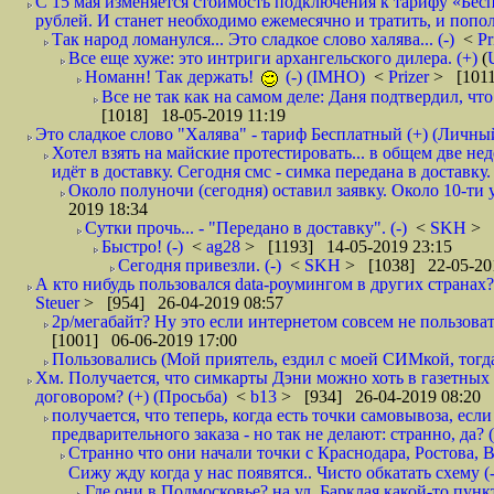
С 15 мая изменяется стоимость подключения к тарифу «Бесп
рублей. И станет необходимо ежемесячно и тратить, и попол
Так народ ломанулся... Это сладкое слово халява... (-)
<
Pr
Все еще хуже: это интриги архангельского дилера. (+)
(
Номанн! Так держать!
(-) (IMHO)
<
Prizer
> [1011
Все не так как на самом деле: Даня подтвердил, чт
[1018] 18-05-2019 11:19
Это сладкое слово "Халява" - тариф Бесплатный (+) (Личны
Хотел взять на майские протестировать... в общем две не
идёт в доставку. Сегодня смс - симка передана в доставку.
Около полуночи (сегодня) оставил заявку. Около 10-ти у
2019 18:34
Сутки прочь... - "Передано в доставку". (-)
<
SKH
> 
Быстро! (-)
<
ag28
> [1193] 14-05-2019 23:15
Сегодня привезли. (-)
<
SKH
> [1038] 22-05-20
А кто нибудь пользовался data-роумингом в других странах?
Steuer
> [954] 26-04-2019 08:57
2р/мегабайт? Ну это если интернетом совсем не пользовать
[1001] 06-06-2019 17:00
Пользовались (Мой приятель, ездил с моей СИМкой, тогд
Хм. Получается, что симкарты Дэни можно хоть в газетных к
договором? (+) (Просьба)
<
b13
> [934] 26-04-2019 08:20
получается, что теперь, когда есть точки самовывоза, есл
предварительного заказа - но так не делают: странно, да? (
Странно что они начали точки с Краснодара, Ростова,
Сижу жду когда у нас появятся.. Чисто обкатать схему (-
Где они в Подмосковье? на ул. Барклая какой-то пункт