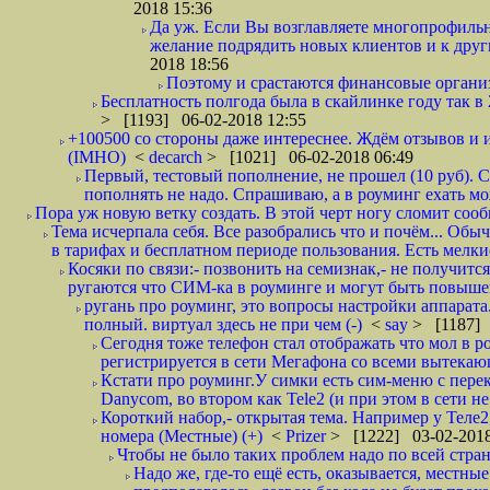
2018 15:36
Да уж. Если Вы возглавляете многопрофиль
желание подрядить новых клиентов и к други
2018 18:56
Поэтому и срастаются финансовые организа
Бесплатность полгода была в скайлинке году так в
> [1193] 06-02-2018 12:55
+100500 со стороны даже интереснее. Ждём отзывов и и
(IMHO)
<
decarch
> [1021] 06-02-2018 06:49
Первый, тестовый пополнение, не прошел (10 руб). Сд
пополнять не надо. Спрашиваю, а в роуминг ехать мо
Пора уж новую ветку создать. В этой черт ногу сломит сооб
Тема исчерпала себя. Все разобрались что и почём... О
в тарифах и бесплатном периоде пользования. Есть мелкие
Косяки по связи:- позвонить на семизнак,- не получится
ругаются что СИМ-ка в роуминге и могут быть повышен
ругань про роуминг, это вопросы настройки аппарата
полный. виртуал здесь не при чем (-)
<
say
> [1187] 
Сегодня тоже телефон стал отображать что мол в р
регистрируется в сети Мегафона со всеми вытекаю
Кстати про роуминг.У симки есть сим-меню с пере
Danycom, во втором как Tele2 (и при этом в сети не 
Короткий набор,- открытая тема. Например у Теле2
номера (Местные) (+)
<
Prizer
> [1222] 03-02-2018
Чтобы не было таких проблем надо по всей стране
Надо же, где-то ещё есть, оказывается, местны