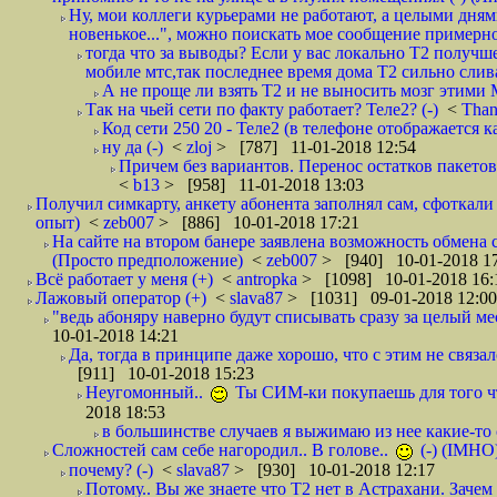
Ну, мои коллеги курьерами не работают, а целыми днями
новенькое...", можно поискать мое сообщение примерно 
тогда что за выводы? Если у вас локально Т2 получше
мобиле мтс,так последнее время дома Т2 сильно слива
А не проще ли взять Т2 и не выносить мозг этими
Так на чьей сети по факту работает? Теле2? (-)
<
Tha
Код сети 250 20 - Теле2 (в телефоне отображается
ну да (-)
<
zloj
> [787] 11-01-2018 12:54
Причем без вариантов. Перенос остатков пакетов
<
b13
> [958] 11-01-2018 13:03
Получил симкарту, анкету абонента заполнял сам, сфоткали 
опыт)
<
zeb007
> [886] 10-01-2018 17:21
На сайте на втором банере заявлена возможность обмена 
(Просто предположение)
<
zeb007
> [940] 10-01-2018 1
Всё работает у меня (+)
<
antropka
> [1098] 10-01-2018 16:
Лажовый оператор (+)
<
slava87
> [1031] 09-01-2018 12:00
"ведь абоняру наверно будут списывать сразу за целый мес
10-01-2018 14:21
Да, тогда в принципе даже хорошо, что с этим не связал
[911] 10-01-2018 15:23
Неугомонный..
Ты СИМ-ки покупаешь для того ч
2018 18:53
в большинстве случаев я выжимаю из нее какие-то со
Сложностей сам себе нагородил.. В голове..
(-) (IMHO
почему? (-)
<
slava87
> [930] 10-01-2018 12:17
Потому.. Вы же знаете что Т2 нет в Астрахани. Зачем