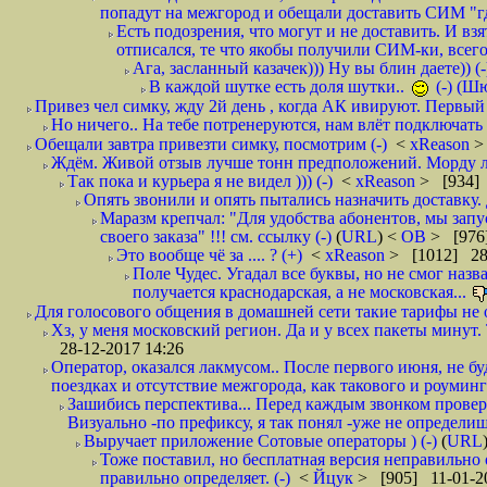
попадут на межгород и обещали доставить СИМ "где
Есть подозрения, что могут и не доставить. И взят
отписался, те что якобы получили СИМ-ки, всего 
Ага, засланный казачек))) Ну вы блин даете)) (-
В каждой шутке есть доля шутки..
(-) (Ш
Привез чел симку, жду 2й день , когда АК ивируют. Первый р
Но ничего.. На тебе потренеруются, нам влёт подключать б
Обещали завтра привезти симку, посмотрим (-)
<
xReason
>
Ждём. Живой отзыв лучше тонн предположений. Морду ли
Так пока и курьера я не видел ))) (-)
<
xReason
> [934] 
Опять звонили и опять пытались назначить доставку. 
Маразм крепчал: "Для удобства абонентов, мы запу
своего заказа" !!! см. ссылку (-)
(
URL
) <
ОВ
> [976
Это вообще чё за .... ? (+)
<
xReason
> [1012] 28
Поле Чудес. Угадал все буквы, но не смог наз
получается краснодарская, а не московская...
Для голосового общения в домашней сети такие тарифы не о
Хз, у меня московский регион. Да и у всех пакеты минут. 
28-12-2017 14:26
Оператор, оказался лакмусом.. После первого июня, не бу
поездках и отсутствие межгорода, как такового и роуминга.
Зашибись перспектива... Перед каждым звонком проверят
Визуально -по префиксу, я так понял -уже не определи
Выручает приложение Сотовые операторы ) (-)
(
URL
Тоже поставил, но бесплатная версия неправильно
правильно определяет. (-)
<
Йцук
> [905] 11-01-2