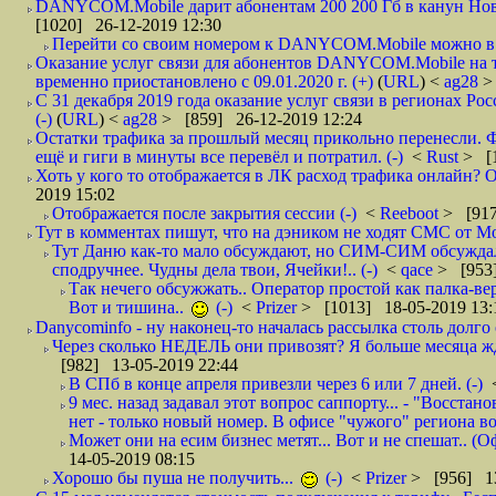
DANYCOM.Mobile дарит абонентам 200 200 Гб в канун Нового
[1020] 26-12-2019 12:30
Перейти со своим номером к DANYCOM.Mobile можно в 5
Оказание услуг связи для абонентов DANYCOM.Mobile на 
временно приостановлено с 09.01.2020 г. (+)
(
URL
) <
ag28
>
С 31 декабря 2019 года оказание услуг связи в регионах Рос
(-)
(
URL
) <
ag28
> [859] 26-12-2019 12:24
Остатки трафика за прошлый месяц прикольно перенесли. Ф
ещё и гиги в минуты все перевёл и потратил. (-)
<
Rust
> [
Хоть у кого то отображается в ЛК расход трафика онлайн? О
2019 15:02
Отображается после закрытия сессии (-)
<
Reeboot
> [917
Тут в комментах пишут, что на дэником не ходят СМС от Мо
Тут Даню как-то мало обсуждают, но СИМ-СИМ обсуждали 
сподручнее. Чудны дела твои, Ячейки!.. (-)
<
qace
> [953]
Так нечего обсужжать.. Оператор простой как палка-верё
Вот и тишина..
(-)
<
Prizer
> [1013] 18-05-2019 13:
Danycominfo - ну наконец-то началась рассылка столь дол
Через сколько НЕДЕЛЬ они привозят? Я больше месяца жду,
[982] 13-05-2019 22:44
В СПб в конце апреля привезли через 6 или 7 дней. (-)
9 мес. назад задавал этот вопрос саппорту... - "Восст
нет - только новый номер. В офисе "чужого" региона во
Может они на есим бизнес метят... Вот и не спешат.. (О
14-05-2019 08:15
Хорошо бы пуша не получить...
(-)
<
Prizer
> [956] 13