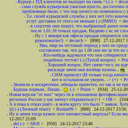
Курьер с ПД клиентов не выходит на связь =) (-)
<
deca
сама служба курьерская ужасная просто, достаточно п
проблемные были. с тех пор ничего не поменялось (-)
Т.е. своей курьерской службы у них нет (что коне
услуг доставки от этого не меньше (-) (IMHO)
<
de
в соцсетях они пишут, что выбранный ранее ном
после 1.01.18 точках продаж. Видимо с кс не сло
Ну с 1 января как офисы продаж откроются эли
рукопожатие!)
<
decarch
> [898] 27-12-2017 1
Увы, mnp на тестовый период у них не преду
составлено так, что до 1.06 они ни за что не 
Кто-нибудь задумался что они собираются
подобных тестов? (-) (Тупой вопрос)
<
Pri
Хороший вопрос. Нет связи=тест, не идет
раскладе зачем они вообще нужны...
СИМ привезут (И только тогда начнётся
вот в остальном не уверен.. -> (+)
<
Pr
Звонили в воскресенье, обещали привезти, но так и не при
Будешь первым.. Пиши..
(-)
<
Prizer
> [934] 25-12-20
Новая версия "от них" через vk в отношении фотофиксаци
регионах России у нас начнут открываться (+)
<
ОВ
> [104
А я пока в отказ ушёл - в моём кругу это было 7 заявок. Х
))) (-) (Личный опыт)
<
Ruslan99
> [888] 24-12-2017 23:56
Ну и зачем тогда нужен этот неизвестный виртуал? Если м
12-2017 21:09
del (-)
<
SKH
> [950] 24-12-2017 23:48