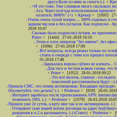
друга Коли из ммм за сапоги (-)
<
Кре
+И это тоже. Уже слишком много скользких мо
Ага. Через полгода использования пришлют п
оплатить 3600%" (+)
<
Крекер
> [1095] 27-
Очень очень тупой вопрос.... 500% годовых и ге
задним числом и без согласия. Как подписки - бу
2018 10:47
Сколько было подписок/случаев, не припомню 
Prizer
> [1444] 27-01-2018 16:16
Этим и плох оператор "без имени", без офиса
> [1096] 27-01-2018 17:00
Всё вопросы, всегда решал только по телеф
стоять в очереди с теми кто пришел попол
01-2018 17:48
Зарекалась ворона г@вно не клевать... ©
Для того и тестим всякие схемы, что б
<
Prizer
> [1052] 28-01-2018 09:22
Это всё мелочь, главное - отследит
поколений расплачиваться будут :-) (
Пришла СМС, что номер активирован. Входящие проходят. И
Посоветуйте, что делать? (-)
<
Professor
> [959] 26-01-2018
Интернет заработал после прописывания APN: internet.da
позвонить 1001. (-)
<
Professor
> [1079] 26-01-2018 16:0
Прошло уже 2е суток, а крту мне так и не активировали. (-)
Отправьте скан вашей копии договора на адрес bo@danyc
рождения в п.2 и распишитесь. (-) (Совет)
<
Professor
> [