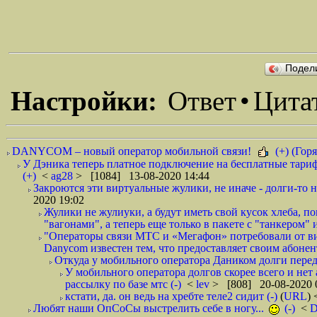
Подел
Настройки:
Ответ
•
Цита
DANYCOM – новый оператор мобильной связи!
(+) (Горя
У Дэника теперь платное подключение на бесплатные тариф
(+)
<
ag28
> [1084] 13-08-2020 14:44
Закроются эти виртуальные жулики, не иначе - долги-то не
2020 19:02
Жулики не жулиуки, а будут иметь свой кусок хлеба, 
"вагонами", а теперь еще только в пакете с "танкером" и
"Операторы связи МТС и «Мегафон» потребовали от вир
Danycom известен тем, что предоставляет своим абонент
Откуда у мобильного оператора Даником долги перед
У мобильного оператора долгов скорее всего и нет
рассылку по базе мтс (-)
<
lev
> [808] 20-08-2020 
кстати, да. он ведь на хребте теле2 сидит (-)
(
URL
)
Любят наши ОпСоСы выстрелить себе в ногу...
(-)
<