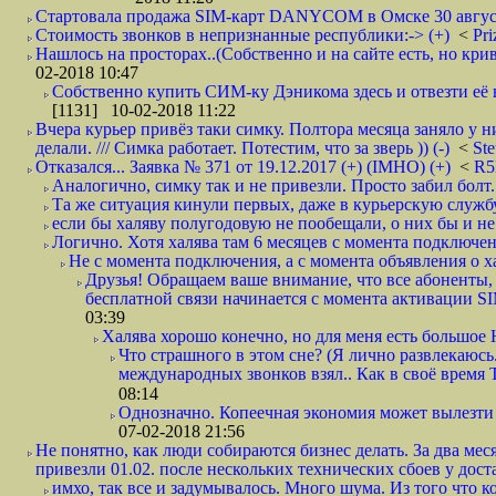
Стартовала продажа SIM-карт DANYCOM в Омске 30 августа 
Стоимость звонков в непризнанные республики:-> (+)
<
Pri
Нашлось на просторах..(Собственно и на сайте есть, но криво. А наро
02-2018 10:47
Собственно купить СИМ-ку Дэникома здесь и отвезти её в
[1131] 10-02-2018 11:22
Вчера курьер привёз таки симку. Полтора месяца заняло у н
делали. /// Симка работает. Потестим, что за зверь )) (-)
<
St
Отказался... Заявка № 371 от 19.12.2017 (+) (IMHO) (+)
<
R
Аналогично, симку так и не привезли. Просто забил болт. 
Та же ситуация кинули первых, даже в курьерскую службу
если бы халяву полугодовую не пообещали, о них бы и не
Логично. Хотя халява там 6 месяцев с момента подключени
Не с момента подключения, а с момента объявления о хал
Друзья! Обращаем ваше внимание, что все абоненты, 
бесплатной связи начинается с момента активации 
03:39
Халява хорошо конечно, но для меня есть большое 
Что страшного в этом сне? (Я лично развлекаюсь.
международных звонков взял.. Как в своё время
08:14
Однозначно. Копеечная экономия может вылезти
07-02-2018 21:56
Не понятно, как люди собираются бизнес делать. За два мес
привезли 01.02. после нескольких технических сбоев у дост
имхо, так все и задумывалось. Много шума. Из того что к