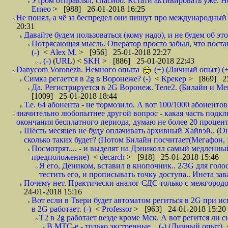
Утром отправлял, спасибо. Кстати активировать уже. Но 
Erneo
> [988] 26-01-2018 16:25
Не понял, а чё за беспредел они пишут про международный 
20:31
Давайте будем пользоваться (кому надо), и не будем об этом
Потрясающая мысль. Оператор просто забыл, что постави
(-)
<
Alex M.
> [956] 25-01-2018 22:27
. (-)
(
URL
) <
SKH
> [886] 25-01-2018 22:43
Danycom Voronezh. Немного опыта
(+) (Личный опыт) (+
Симка регается в 2g в Воронеже? (-)
<
Крекер
> [869] 25
Да. Регистрируется в 2G Воронеж. Теле2. (Билайн и Мег
[1009] 25-01-2018 18:44
Т.е. 64 абонента - не тормозило. А вот 100/1000 абонентов
значительно любопытнее другой вопрос - какая часть подк
окончания бесплатного периода, думаю не более 20 проценто
Шесть месяцев не буду оплачивать архивный Хайвэй.. (Он 
сколько таких будет? (Потом Билайн посчитает(Мегафон, 
Посмотрят.... - и выделят на Дэниколл самый медленный
предположение)
<
decarch
> [918] 25-01-2018 15:46
Я его, Деником, вставил в кнопочник.. 2/3G для голо
тестить его, и прописывать точку доступа.. Инета зава
Почему нет. Практически аналог СДС только с межгородом.
24-01-2018 15:16
Вот если в Твери будет автоматом региться в 2G при ис
в 2G работает. (-)
<
Professor
> [963] 24-01-2018 15:20
T2 в 2g работает везде кроме Мск. А вот регится ли с
В МТС-е,- только экстренные... (-) (Личный опыт)