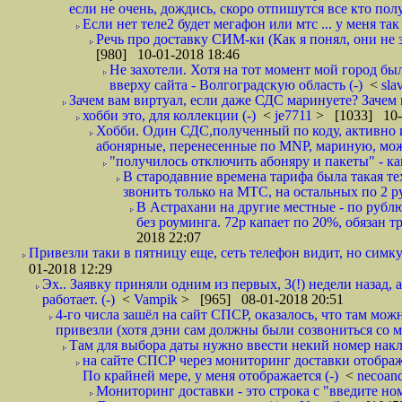
если не очень, дождись, скоро отпишутся все кто полу
Если нет теле2 будет мегафон или мтс ... у меня так 
Речь про доставку СИМ-ки (Как я понял, они не з
[980] 10-01-2018 18:46
Не захотели. Хотя на тот момент мой город бы
вверху сайта - Волгоградскую область (-)
<
sla
Зачем вам виртуал, если даже СДС маринуете? Зачем 
хобби это, для коллекции (-)
<
je7711
> [1033] 10-
Хобби. Один СДС,полученный по коду, активно и
абонярные, перенесенные по MNP, мариную, може
"получилось отключить абоняру и пакеты" - как
В стародавние времена тарифа была такая те
звонить только на МТС, на остальных по 2 руб
В Астрахани на другие местные - по рубл
без роуминга. 72р капает по 20%, обязан т
2018 22:07
Привезли таки в пятницу еще, сеть телефон видит, но симку
01-2018 12:29
Эх.. Заявку приняли одним из первых, 3(!) недели назад, 
работает. (-)
<
Vampik
> [965] 08-01-2018 20:51
4-го числа зашёл на сайт СПСР, оказалось, что там мож
привезли (хотя дэни сам должны были созвониться со мн
Там для выбора даты нужно ввести некий номер накла
на сайте СПСР через мониторинг доставки отображ
По крайней мере, у меня отображается (-)
<
necoan
Мониторинг доставки - это строка с "введите но