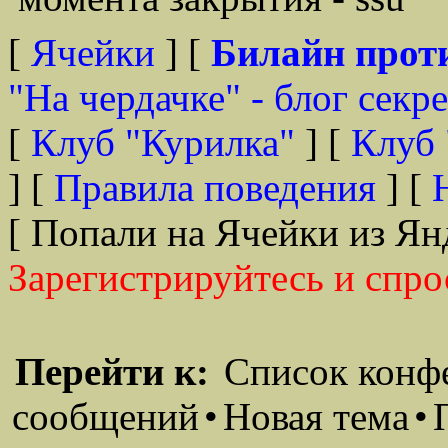
[
Ячейки
] [
Билайн прот
"На чердачке" - блог секр
[
Клуб "Курилка"
] [
Клуб 
] [
Правила поведения
] [
[ Попали на Ячейки из Ян
Зарегистрируйтесь и спро
Перейти к:
Список конф
сообщений
•
Новая тема
•