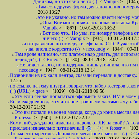
Даником, но это явно не то (-)
<
Vampik
> [1045]
Там есть другая форма для заполнения номером 
2018 13:27
это не указано, но там можно ввести номер моб
Опа. Внезапно появилась новая доставка Кра
Vampik
> [867] 10-01-2018 18:32
Вот оно что.. Но увы, по номеру телефона о
ничего (-)
<
Vampik
> [934] 10-01-2018 17:
а отправление по номеру телефона на СПСР уже отоб
да, вполне корректно (-)
<
necoandg
> [844] 09-01
Там вроде написано, что платеж надо делать, для использ
периода? (-)
<
Erneo
> [1130] 08-01-2018 13:07
Не видел такого, но поддержка лишь уточнила, что им 
necoandg
> [947] 08-01-2018 13:14
Позвонили из их калл-центра, сказали передали в доставку. И
12:25
по ссылке на тему внутри говорят, что набор тестеров зак
(+)
(
URL
) <
qace
> [1029] 08-01-2018 09:58
Угу если сейчас попытаться оформить заказ СИМ в моём р
Если ежедневно дается интернет равными частями - чуть боле
30-12-2017 21:52
Это вы попали на конец месяца, когда до конца месяца дае
Professor
> [945] 30-12-2017 22:17
Кому нибудь удалось изменить пароль от ЛК на свой? А то 
прислали изначально пятизначный
+ (+)
<
feoser
> [102
Только что зарегился Деником в мегафоне в метро... (-)
<
С
В метро какого города? (-)
<
Nick
> [803] 01-01-2019 16