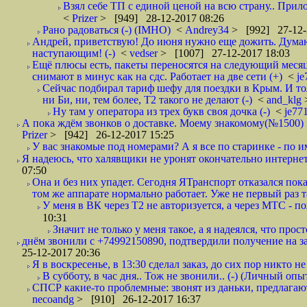
Взял себе ТП с единой ценой на всю страну.. При
<
Prizer
> [949] 28-12-2017 08:26
Рано радоваться (-) (IMHO)
<
Andrey34
> [992] 27-12-
Андрей, приветствую! До июня нужно еще дожить. Думаю 
наступающим! (-)
<
vedser
> [1007] 27-12-2017 18:03
Ещё плюсы есть, пакеты переносятся на следующий месяц 
снимают в минус как на сдс. Работает на две сети (+)
<
j
Сейчас подбирал тариф шефу для поездки в Крым. И то
ни Би, ни, тем более, Т2 такого не делают (-)
<
and_klg
Ну там у оператора из трех букв своя дочка (-)
<
je77
А пока ждём звонков о доставке. Моему знакомому(№1500) поз
Prizer
> [942] 26-12-2017 15:25
У вас знакомые под номерами? А я все по старинке - по 
Я надеюсь, что халявщики не уронят окончательно интернет 
07:50
Она и без них упадет. Сегодня ЯТранспорт отказался пока
том же аппарате нормально работает. Уже не первый раз т
У меня в ВК через Т2 не авторизуется, а через МТС - 
10:31
Значит не только у меня такое, а я надеялся, что просто
днём звонили с +74992150890, подтвердили получение на зав
25-12-2017 20:36
Я в воскресенье, в 13:30 сделал заказ, до сих пор никто н
В субботу, в час дня.. Тож не звонили.. (-) (Личный опы
СПСР какие-то проблемные: звонят из даньки, предлагают 
necoandg
> [910] 26-12-2017 16:37