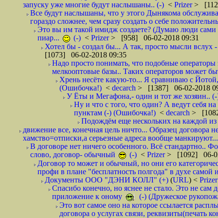
запуску уже многие будут наслышаны.. (-)
<
Prizer
> [112
Все будут наслышаны, что у этого Дынякома обслужива
гораздо сложнее, чем сразу создать о себе положительн
Это вы им такой имидж создаете? (Думаю люди сами оп
пиар...
(-)
<
Prizer
> [958] 06-02-2018 09:31
Хотел бы - создал бы... А так, просто мысли вслух 
[1073] 06-02-2018 09:35
Надо просто понимать, что подобные операторы 
мелкооптовые базы.. Таких операторов может быт
Хрень несёте какую-то... Я сравниваю с Йотой
(Ошибочка!)
<
decarch
> [1387] 06-02-2018 0
У Ёты и Мегафона,- один и тот же хозяин.. (-
Ну и что с того, что один? А ведут себя 
пунктам (-) (Ошибочка!)
<
decarch
> [1082
Подождём еще нескольких на каждой из 
движение все, конечная цель ничто... Образец договора н
хамство=отписки,а серьезные адреса вообще манкируют...
В договоре нет ничего особенного. Всё стандартно.. Фот
слово, договор- обычный
(-)
<
Prizer
> [1092] 06-0
Договор то может и обычный, но они его категоричес
профи в плане "бесплатность полгода" в духе самой 
Документы ООО "ДЭНИ КОЛЛ" (+)
(
URL
) <
Prize
Спасибо конечно, но яснее не стало. Это не сам
приложение к оному
(-) (Дружеское рукопож
Это вот самое оно на которое ссылается распл
договора о услугах связи, реквизиты(печать ко