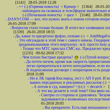
[1141] 28-01-2018 12:28
++ (-) (Горячая новость)
<
Крекер
> [1364] 28-01-20
наблюдать на склянках и теле2форум значительно в
(-) (Печальная новость)
<
qace
> [1146] 28-01-2018
DANYCOM — все, что нужно знать о новом сотовом опера
26-01-2018 17:09
Вопросов стало только больше. В итоге все халявщики по
[1339] 26-01-2018 18:55
Да, какое то кредитное фуфло, похоже (-)
<
AntiMegaF
Это обсуждали в этой теме с самого начала. Гендире
(родоначальников этого виртуала) - м.б. просто базу 
Только что МТС прислал СМС-ку.. Предлагает кре
[1235] 09-02-2018 17:32
Чем плохи быстрые кредиты?
(-) (Тупой вопрос
Да почти ничем, кроме как скорость прирастани
легко превратиться в нечто неподъёмное, если вов
В подписанном договоре с оператором есть разде
2018 11:09
Но в ЛК тариф Кислород_тест с АП 0 руб. И вс
ваших персданных и рекламных рассылок (-)
А потом в суд, наверно? =)) (-)
<
decarch
> [
А что вы делаете в этой теме? Она явно на д
Смотрю со стороны и удивляюсь "Безумию
задумывается о возможных последствия
01-2018 20:05
Вы прекратите. Есть еще непаханное 