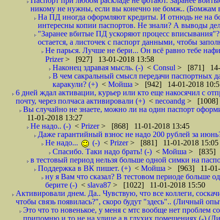
Паспорт при любом раскладе не фотают. Заранее вбит
никому не нужны, если вы конечно не бомж.. (Бомжам в
На ПД иногда оформляют кредиты. И отнюдь не на б
интересны копии паспортов. Не знали? А выводы дела
"Заранее вбитые ПД ускоряют процесс вписывания"?
остается, а листочек с паспорт данными, чтобы заполн
Не парься. Лучше не бери... Он всё равно тебе нафи
Prizer
> [927] 13-01-2018 13:58
Наконец здравая мысль. (-)
<
Consul
> [871] 14-
В чем сакральный смысл передачи паспортных да
каракули? (+)
<
Мойша
> [942] 14-01-2018 10:5
6 дней ждал активации, курьер или кто еще накосячил с от
почту, через полчаса активировали (+)
<
necoandg
> [1008]
Вы случайно не знаете, можно ли на один паспорт оформи
11-01-2018 13:27
Не надо.. (-)
<
Prizer
> [868] 11-01-2018 13:45
Даже гарантийный взнос не надо 200 рублей за июнь?
Не надо...
(-)
<
Prizer
> [881] 11-01-2018 15:05
Спасибо. Таки надо брать! (-)
<
Мойша
> [835] 
в тестовый период нельзя больше одной симки на паспор
Поддержка в ВК пишет. (+)
<
Мойша
> [963] 11-01-
ну я Вам что сказал? В тестовом периоде больше одн
берите (-)
<
slava87
> [1022] 11-01-2018 15:50
Активировали днем. Да.. Чувствую, что все коллеги, соска
чтобы связь появилась?", скоро будут "здесь".. (Личный опыт
Это что то новенькое, у меня с мтс вообще нет проблем с
припомню и то не на улице а в глухих помещениях (-) (