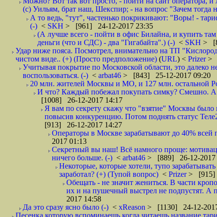
Можно? Вот так вот просто, - пойти на сайт оператора, и л
(с) Уильям, брат наш, Шекспир; - на вопрос "Зачем тогда 
А то ведь, "тут", частенько покрикивают: "Воры! - тариф-
(-)
<
SKH
> [961] 24-12-2017 23:35
(А лучше всего - пойти в офис Билайна, и купить там 
деньги (что и СДС) - два "Гигабайта".) (-)
<
SKH
> [
Удар ниже пояса. Посмотрел, внимательно на ТП "Кислород"
чистом виде.. (+) (Просто предположение)
(
URL
) <
Prizer
> 
Учитывая покрытие по Московской области, это далеко н
воспользоваться. (-)
<
arbat46
> [843] 25-12-2017 09:20
20 млн. жителей Москвы и МО, и 127 млн. остальной Рос
И что? Каждый побежал покупать симку? Смешно. А вт
[1008] 26-12-2017 14:17
Я вам по секрету скажу что "взятие" Москвы было 
повысив конкуренцию. Потом поднять статус Теле2 
[913] 26-12-2017 14:27
Операторы в Москве зарабатывают до 40% всей пр
2017 01:13
Секретный вы наш! Всё намного проще: мотиваци
ничего больше. (-)
<
arbat46
> [889] 26-12-2017 
Некоторые, которые хотели, тупо зарабатывать 
заработал? (+) (Тупой вопрос)
<
Prizer
> [915]
Обещать - не значит жениться. В части кропо
их и на пушечный выстрел не подпустят. А п
2017 14:58
Да это сразу ясно было (-)
<
xReason
> [1130] 24-12-2017
Песенка которую вспоминаешь когда читаешь название тар