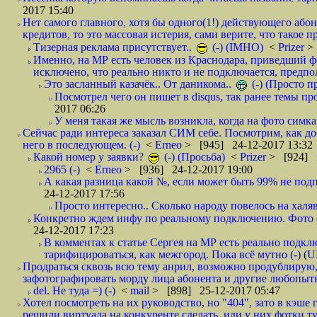
2017 15:40
Нет самого главного, хотя бы одного(1!) действующего абон
кредитов, то это массовая истерия, сами верите, что такое п
Тизерная реклама присутствует..
(-) (IMHO)
<
Prizer
>
Именно, на МР есть человек из Краснодара, приведший ф
исключено, что реально никто и не подключается, предпол
Это засланный казачёк.. От даникома..
(-) (Просто 
Посмотрел чего он пишет в disqus, так ранее темы пр
2017 06:26
У меня такая же мысль возникла, когда на фото симкар
Сейчас ради интереса заказал СИМ себе. Посмотрим, как д
него в последующем. (-)
<
Erneo
> [945] 24-12-2017 13:32
Какой номер у заявки?
(-) (Просьба)
<
Prizer
> [924] 2
2965 (-)
<
Erneo
> [936] 24-12-2017 19:00
А какая разница какой №, если может быть 99% не подп
24-12-2017 17:56
Просто интересно.. Сколько народу повелось на халяв
Конкретно ждем инфу по реальному подключению. Фото симо
24-12-2017 17:23
В комментах к статье Сергея на МР есть реально подкл
тарифицироваться, как межгород. Пока всё мутно (-)
(
U
Продраться сквозь всю тему анрил, возможно продублирую,
зафотографировать морду лица абонента и другие любопытн
del. Не туда =) (-)
<
mail
> [898] 25-12-2017 05:47
Хотел посмотреть на их руководство, но "404", зато в кэше
решили виртуала на конкуренте сделать, или у них фотки т