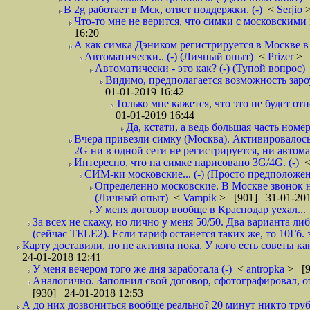
В 2g работает в Мск, ответ поддержки. (-)
<
Serjio
Что-то мне не верится, что симки с московскими 
16:20
А как симка Дэником регистрируется в Москве в 
Автоматически.. (-) (Личный опыт)
<
Prizer
> 
Автоматически - это как? (-) (Тупой вопрос)
Видимо, предполагается возможность зароу
01-01-2019 16:42
Только мне кажется, что это не будет о
01-01-2019 16:44
Да, кстати, а ведь большая часть номер
Вчера привезли симку (Москва). Активировалось п
2G ни в одной сети не регистрируется, ни автом
Интересно, что на симке нарисовано 3G/4G. (-)
СИМ-ки московские... (-) (Просто предположе
Определенно московские. В Москве звонок н
(Личный опыт)
<
Vampik
> [901] 31-01-201
У меня договор вообще в Краснодар уехал...
За всех не скажу, но лично у меня 50/50. Два варианта л
(сейчас TELE2). Если тариф останется таких же, то 10Гб. 
Карту доставили, но не активна пока. У кого есть советы к
24-01-2018 12:41
У меня вечером того же дня заработала (-)
<
antropka
> [9
Аналогично. Заполнил свой договор, сфотографировал, 
[930] 24-01-2018 12:53
А до них дозвониться вообще реально? 20 минут никто трубк