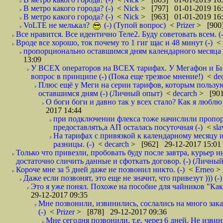
В метро какого города? (-)
<
Nick
> [797] 01-01-2019 16
В метро какого города? (-)
<
Nick
> [963] 01-01-2019 16
VoLTE не мелькал?
(-) (Тупой вопрос)
<
Prizer
> [900]
Все нравится. Все идентично Теле2. Буду советовать всем. (-
Вроде все хорошо, ток почему то 1 гиг щас и 48 минут (-)
<
пропорционально оставшимся дням календарного месяца в
13:09
У ВСЕХ операторов на ВСЕХ тарифах. У Мегафон и Би 
вопрос в принципе (-) (Пока еще трезвое мнение!)
<
de
Плюс ещё у Меги на серии тарифов, которым пользую
оставшимся дням (-) (Личный опыт)
<
decarch
> [901
О боги боги и давно так у всех стало? Как я люблю 
2017 14:44
при подключении флекса тоже начислили пропорц
предоставлять,а АП осталась посуточная (-)
<
sl
На тарифах с привязкой к календарному месяцу 
разницы. (-)
<
decarch
> [962] 29-12-2017 15:01
Только что привезли, пробовать буду после завтра, курьер н
достаточно сличить данные и сфоткать договор. (-) (Личный 
Короче мне за 5 дней даже не позвонил никто. (-)
<
Erneo
>
Даже если позвонят, это еще не значит, что привезут ))) (-)
Это я уже понял. Похоже на пособие для чайников "Как о
29-12-2017 09:35
Мне позвонили, извинились, сослались на много заказ
(-)
<
Prizer
> [878] 29-12-2017 09:36
Мне сегодня позвонили, т.е. через 6 дней. Не изв