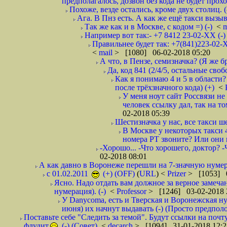
предполагалось, дозвон без кода не будет проход
Похоже, везде остались, кроме двух столиц. 
Ага. В Пнз есть. А как же ещё такси вызыв
Так же как и в Москве, с кодом =) (-)
<
m
Например вот так:- +7 8412 23-02-ХХ (-
Правильнее будет так: +7(841)223-02-Х
<
mail
> [1080] 06-02-2018 05:20
А что, в Пензе, семизначка? (Я же бр
Да, код 841 (2/4/5, остальные сво
Как я понимаю 4 и 5 в области?
после трёхзначного кода) (+)
<
У меня ноут сайт Россвязи не
человек ссылку дал, так на то
02-2018 05:39
Шестизначка у нас, все такси ш
В Москве у некоторых такси 
номера РТ звоните? Или они в
-Хорошо... -Что хорошего, доктор? -
02-2018 08:01
А как давно в Воронеже перешли на 7-значную нумер
с 01.02.2011
(+) (OFF)
(
URL
) <
Prizer
> [1053] 0
Ясно. Надо отдать вам должное за верное замечан
нумерация). (-)
<
Professor
> [1246] 03-02-2018 
У Danycoma, есть и Тверская и Воронежская ну
июня) их начнут выдавать (-) (Просто предпол
Поставьте себе "Следить за темой". Будут ссылки на почт
флудит
(-) (Совет)
<
decarch
> [1094] 31-01-2018 12:2