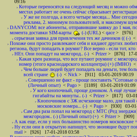
09:16
Которые переносятся на следующий месяц и можно обмен
местах работает не очень сейчас сбрасывает регистрацию
У же не полгода, а всего четыре месяца... Мне сегод
реклама, 2. минимум пользователей, и максимум шума.
DANYCOM: все абоненты, отправившие заявку до 1 мая, пол
момента доставки SIM-карты
(-)
(
URL
) <
qace
> [976] 1
серьезная заявка для привлечения тех же дачников (( (-)
<
Похоже они просто развлекают себя и кидают других любител
региона, будут попадать в роумиг? Все верно - если тот, кто вам звони 
НЕт. Они попадут на межгород.. (-)
<
Prizer
> [876] 17-0
Какая хрен разница, что все путают роуминг с межгор
номер (этого краснодарского коллцентра) (+) (IMHO)
Чем больше людей будет попадать на деньги, тем бо
всей стране
(-)
<
Nick
> [911] 03-01-2019 00:19
Совершенно не факт - проще поставить "Сотовые опе
(Личный опыт)
<
Pago
> [1189] 03-01-2019 01:09
У кого кнопочный, проще дэником. А ещё лучше 
гигабайты на минуты.. (-)
<
Prizer
> [817] 03-01
Кнопочников с 3Ж исчезающе мало, для такой 
московские номера... (-)
<
Pago
> [930] 03-01-
Сам два раза попал на межгород с МТС (Ред энерджи) 
межгородом.. (-) (Личный опыт) (+)
<
Prizer
> [909] 
А как еще, если у них большинство номеров московские =
Ну если они в открытую напишут, что звонящие будут поп
mail
> [926] 17-01-2018 03:58