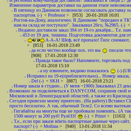
В регионах кому-нибудь доставили? Заказывал в Тверь 27 де
Изменение параметров доставки на данном этапе невозможн
В пятницу из Даником позвонили согласовать доставку н
паспортом. (-)
<
Professor
> [953] 20-01-2018 16:01
Ростов-на-Дону, аналогично. В Даникоме "передано в ТК"
нам на склад не поступало". Заказывал 26го, №2965. (-)
Недавно доставили заказ 394 от 19-го декабря... Т.е. нам
453 от 19 дек. тишина. Подготовка документов для от
А-А-А! Шеф, всё пропало! Гипс снимают, к
> [853] 16-01-2018 23:49
да если честно вообще пох. это вы
писали что
[908] 17-01-2018 12:30
Правда такое было? Напомните, торговать под
17-01-2018 15:10
а ну извините, видимо показалось
(-)
(
UR
Исправил на 19-е(приблизительно)... Номер заказа, 
Del (-)
<
SKH
> [887] 16-01-2018 23:21
Номер заказа в студию... (У меня ~1900) Заказывал 23 дека
Возможно ли подключиться к DANYCOM, сохранив свой номе
Московской и Ленинградской областей, а также из Краснода
Сегодня привезли моему приятелю.. (На работу) Вставил СИ
просто бесплатно. А так, обычный Теле2. Со всеми вытек
Гигабайты на минуты еще не пробовали поменять.. (А та
1500 минут за 200 руб! РулёЗЗ!
(-)
<
Prizer
> [1163] 1
Т.е., если при заказе вбить паспортные данные через сай
паспорт? (-)
<
Мойша
> [940] 13-01-2018 11:34