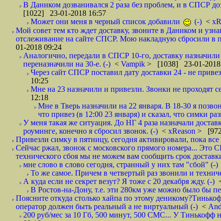
В Даником дозванивался 2 раза без проблем, и в СПСР дозв
[1022] 23-01-2018 16:57
Может они меня в черный список добавили
(-)
<
xR
Мой совет тем кто ждет доставку, звоните в Даником и узн
отслеживание на сайте СПСР. Мою накладную сбросили в п
01-2018 09:24
Аналогично, передали в СПСР 10-го, доставку назначили н
переназначили на 30-е. (-)
<
Vampik
> [1038] 23-01-2018
Через сайт СПСР поставил дату доставки 24 - не привезл
10:25
Мне на 23 назначили и привезли. Звонки не проходят 
12:18
Мне в Тверь назначили на 22 января. В 18-30 я позво
что привез (в 12:00 23 января) и сказал, что симки раз
У меня такая же ситуация. До НГ 4 раза назначали доставк
роуминге, конечно я сбросил звонок. (-)
<
xReason
> [972
Привезли симку в пятницу, сегодня активировали, пока все 
Сейчас ржал, звонок с московского прямого номера... Это С
технического сбоя мы не можем вам сообщить срок доставки
мне слово в слово сегодня, странный у них там "сбой" (-)
То же самое. Причем в четвертый раз звонили и техниче
А куда если не секрет везут? Я тоже с 20 декабря жду. (-)
В Ростов-на-Дону, т.е. эти 280км уже можно было бы пеш
Поясните откуда столько хайпа по этому деникому?Тинькоф
оператор должен быть реальный а не виртуальный (-)
<
And
200 руб/мес за 10 Гб, 500 минут, 500 СМС... У Тинькофф не