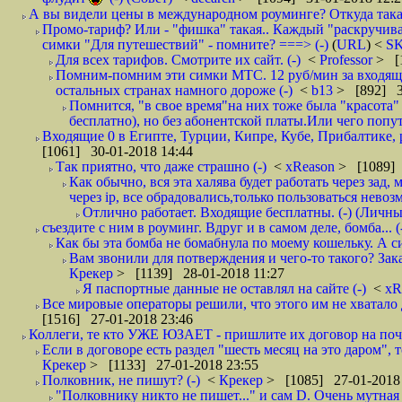
А вы видели цены в международном роуминге? Откуда такая
Промо-тариф? Или - "фишка" такая.. Каждый "раскручивае
симки "Для путешествий" - помните? ===> (-)
(
URL
) <
S
Для всех тарифов. Смотрите их сайт. (-)
<
Professor
> [
Помним-помним эти симки МТС. 12 руб/мин за входящие и
остальных странах намного дороже (-)
<
b13
> [892] 3
Помнится, "в свое время"на них тоже была "красота
бесплатно), но без абонентской платы.Или чего попут
Входящие 0 в Египте, Турции, Кипре, Кубе, Прибалтике, р
[1061] 30-01-2018 14:44
Так приятно, что даже страшно (-)
<
xReason
> [1089] 
Как обычно, вся эта халява будет работать через зад
через ip, все обрадовались,только пользоваться нево
Отлично работает. Входящие бесплатны. (-) (Личн
съездите с ним в роуминг. Вдруг и в самом деле, бомба... (
Как бы эта бомба не бомабнула по моему кошельку. А си
Вам звонили для потверждения и чего-то такого? Зака
Крекер
> [1139] 28-01-2018 11:27
Я паспортные данные не оставлял на сайте (-)
<
xR
Все мировые операторы решили, что этого им не хватало 
[1516] 27-01-2018 23:46
Коллеги, те кто УЖЕ ЮЗАЕТ - пришлите их договор на почту
Если в договоре есть раздел "шесть месяц на это даром", т
Крекер
> [1133] 27-01-2018 23:55
Полковник, не пишут? (-)
<
Крекер
> [1085] 27-01-2018
"Полковнику никто не пишет..." и сам D. Очень мутная