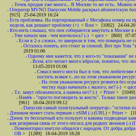
Точек продаж уже много... В Москве то же есть.. Можно на
Оператор MVNO Danycom Mobile раскрыл абонентскую базу.
[915] 25-04-2019 16:24
Есть проблемка. На портированный с Мегафона номер на при
неделя, как решают проблему (+)
<
Rust
> [1002] 24-04-20
Кто-нить слышал, что они собираются замутить в Москве в к
Уже начало мая - чем кончилось? (-)
<
qace
> [860] 07-05
Если в 2-х словах, то заверили в том, что помирать не с
Осталось понять, кто стоит за спиной. Вот про Yota "
2019 01:06
Одному мне кажется, что у кого-то "показания" не с
Всем, кто читает много вбросов, понятно, что люб
13-05-2019 01:06
Смысл моего моста был в том, что любителям х
постить всякое г...но на этом уважаемом ресурсе.
На этом уважаемом ресурсе резвятся без огр
чистку надо начинать с малого, не? (-)
<
qac
Т.е. замут обозначился, а намека нет? (-)
<
Prizer
> [1049]
Намёк - "просто поговорить за жисть". Только такие ра
[961] 18-04-2019 09:12
Danycom самый пунктуальный оператор:- "остатки па
Дэником может стать первым с еSIM (-)
(
URL
) <
Prizer
> [11
Дэник тп бесплатный кто пользует и каковы подводные кам
как резервная связь от этого опсоса для редких звонков (-) (
Помониторил инет,по общался с народом. От добра добра 
ОВ
> [1289] 18-04-2019 18:28