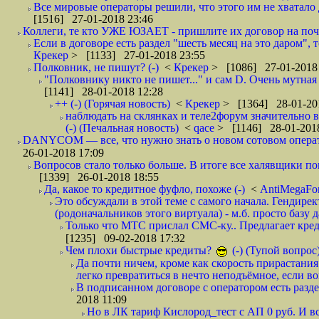
Все мировые операторы решили, что этого им не хватало 
[1516] 27-01-2018 23:46
Коллеги, те кто УЖЕ ЮЗАЕТ - пришлите их договор на почту
Если в договоре есть раздел "шесть месяц на это даром", т
Крекер
> [1133] 27-01-2018 23:55
Полковник, не пишут? (-)
<
Крекер
> [1086] 27-01-2018
"Полковнику никто не пишет..." и сам D. Очень мутная
[1141] 28-01-2018 12:28
++ (-) (Горячая новость)
<
Крекер
> [1364] 28-01-20
наблюдать на склянках и теле2форум значительно в
(-) (Печальная новость)
<
qace
> [1146] 28-01-2018
DANYCOM — все, что нужно знать о новом сотовом опера
26-01-2018 17:09
Вопросов стало только больше. В итоге все халявщики по
[1339] 26-01-2018 18:55
Да, какое то кредитное фуфло, похоже (-)
<
AntiMegaF
Это обсуждали в этой теме с самого начала. Гендире
(родоначальников этого виртуала) - м.б. просто базу 
Только что МТС прислал СМС-ку.. Предлагает кре
[1235] 09-02-2018 17:32
Чем плохи быстрые кредиты?
(-) (Тупой вопрос
Да почти ничем, кроме как скорость прирастани
легко превратиться в нечто неподъёмное, если вов
В подписанном договоре с оператором есть разде
2018 11:09
Но в ЛК тариф Кислород_тест с АП 0 руб. И вс