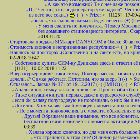
А как это возможно? Т.е с нее даже позвон
Ц:-"Честно, этот недооператор уже надоел". Честно
из него все соки..)
(+)
<
Prizer
> [1125] 17-09-2
боюсь, что скоро выжимать будет нечего.. (+) (Пе
У меня свалить не получится.. (Номер Московс
без домашнего стационарного интернета.. Ск
2018 11:20
Стартовала продажа SIM-карт DANYCOM в Омске 30 августа 
Стоимость звонков в непризнанные республики:-> (+)
<
Pri
Нашлось на просторах..(Собственно и на сайте есть, но криво. А наро
02-2018 10:47
Собственно купить СИМ-ку Дэникома здесь и отвезти её в
[1131] 10-02-2018 11:22
Вчера курьер привёз таки симку. Полтора месяца заняло у н
делали. /// Симка работает. Потестим, что за зверь )) (-)
<
St
Отказался... Заявка № 371 от 19.12.2017 (+) (IMHO) (+)
<
R
Аналогично, симку так и не привезли. Просто забил болт. 
Та же ситуация кинули первых, даже в курьерскую службу
если бы халяву полугодовую не пообещали, о них бы и не
Логично. Хотя халява там 6 месяцев с момента подключени
Не с момента подключения, а с момента объявления о хал
Друзья! Обращаем ваше внимание, что все абоненты, 
бесплатной связи начинается с момента активации 
03:39
Халява хорошо конечно, но для меня есть большое 
Что страшного в этом сне? (Я лично развлекаюсь.