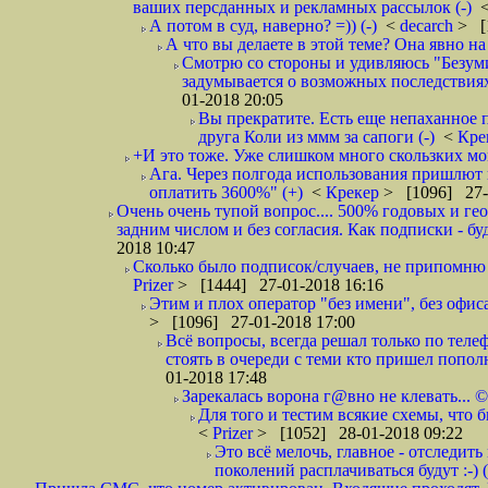
ваших персданных и рекламных рассылок (-)
А потом в суд, наверно? =)) (-)
<
decarch
> [
А что вы делаете в этой теме? Она явно на д
Смотрю со стороны и удивляюсь "Безумию
задумывается о возможных последствия
01-2018 20:05
Вы прекратите. Есть еще непаханное 
друга Коли из ммм за сапоги (-)
<
Кре
+И это тоже. Уже слишком много скользких мо
Ага. Через полгода использования пришлют п
оплатить 3600%" (+)
<
Крекер
> [1096] 27-
Очень очень тупой вопрос.... 500% годовых и ге
задним числом и без согласия. Как подписки - бу
2018 10:47
Сколько было подписок/случаев, не припомню 
Prizer
> [1444] 27-01-2018 16:16
Этим и плох оператор "без имени", без офиса
> [1096] 27-01-2018 17:00
Всё вопросы, всегда решал только по телеф
стоять в очереди с теми кто пришел попол
01-2018 17:48
Зарекалась ворона г@вно не клевать... ©
Для того и тестим всякие схемы, что б
<
Prizer
> [1052] 28-01-2018 09:22
Это всё мелочь, главное - отследит
поколений расплачиваться будут :-) (