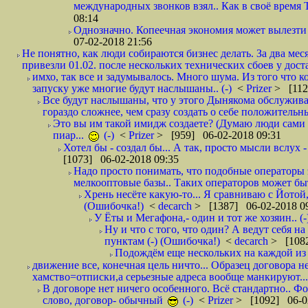
международных звонков взял.. Как в своё время
08:14
Однозначно. Копеечная экономия может вылезти
07-02-2018 21:56
Не понятно, как люди собираются бизнес делать. За два мес
привезли 01.02. после нескольких технических сбоев у дост
имхо, так все и задумывалось. Много шума. Из того что к
запуску уже многие будут наслышаны.. (-)
<
Prizer
> [112
Все будут наслышаны, что у этого Дынякома обслужива
гораздо сложнее, чем сразу создать о себе положительн
Это вы им такой имидж создаете? (Думаю люди сами оп
пиар...
(-)
<
Prizer
> [959] 06-02-2018 09:31
Хотел бы - создал бы... А так, просто мысли вслух 
[1073] 06-02-2018 09:35
Надо просто понимать, что подобные операторы 
мелкооптовые базы.. Таких операторов может быт
Хрень несёте какую-то... Я сравниваю с Йотой
(Ошибочка!)
<
decarch
> [1387] 06-02-2018 0
У Ёты и Мегафона,- один и тот же хозяин.. (-
Ну и что с того, что один? А ведут себя 
пунктам (-) (Ошибочка!)
<
decarch
> [1082
Подождём еще нескольких на каждой из 
движение все, конечная цель ничто... Образец договора н
хамство=отписки,а серьезные адреса вообще манкируют...
В договоре нет ничего особенного. Всё стандартно.. Фот
слово, договор- обычный
(-)
<
Prizer
> [1092] 06-0