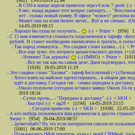
[982] 13-05-2019 22:44
В СПб в конце апреля привезли через 6 или 7 дней. (-)
9 мес. назад задавал этот вопрос саппорту... - "Восст
нет - только новый номер. В офисе "чужого" региона во
Может они на есим бизнес метят... Вот и не спешат.. (О
14-05-2019 08:15
Хорошо бы пуша не получить...
(-)
<
Prizer
> [956] 13
С 15 мая изменяется стоимость подключения к тарифу «Бесп
рублей. И станет необходимо ежемесячно и тратить, и попол
Так народ ломанулся... Это сладкое слово халява... (-)
<
Pr
Все еще хуже: это интриги архангельского дилера. (+)
(
Номанн! Так держать!
(-) (IMHO)
<
Prizer
> [1011
Все не так как на самом деле: Даня подтвердил, чт
[1018] 18-05-2019 11:19
Это сладкое слово "Халява" - тариф Бесплатный (+) (Личны
Хотел взять на майские протестировать... в общем две не
идёт в доставку. Сегодня смс - симка передана в доставку.
Около полуночи (сегодня) оставил заявку. Около 10-ти у
2019 18:34
Сутки прочь... - "Передано в доставку". (-)
<
SKH
> 
Быстро! (-)
<
ag28
> [1194] 14-05-2019 23:15
Сегодня привезли. (-)
<
SKH
> [1038] 22-05-20
А кто нибудь пользовался data-роумингом в других странах?
Steuer
> [954] 26-04-2019 08:57
2р/мегабайт? Ну это если интернетом совсем не пользовать
[1001] 06-06-2019 17:00
Пользовались (Мой приятель, ездил с моей СИМкой, тогд