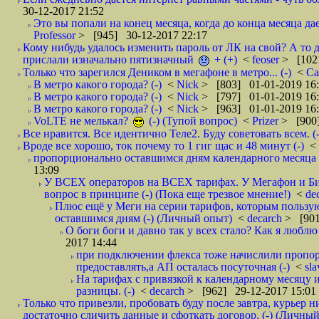
30-12-2017 21:52
Это вы попали на конец месяца, когда до конца месяца дае
Professor
> [945] 30-12-2017 22:17
Кому нибудь удалось изменить пароль от ЛК на свой? А то 
прислали изначально пятизначный
+ (+)
<
feoser
> [102
Только что зарегился Деником в мегафоне в метро... (-)
<
С
В метро какого города? (-)
<
Nick
> [803] 01-01-2019 16
В метро какого города? (-)
<
Nick
> [797] 01-01-2019 16
В метро какого города? (-)
<
Nick
> [963] 01-01-2019 16
VoLTE не мелькал?
(-) (Тупой вопрос)
<
Prizer
> [900]
Все нравится. Все идентично Теле2. Буду советовать всем. (-
Вроде все хорошо, ток почему то 1 гиг щас и 48 минут (-)
<
пропорционально оставшимся дням календарного месяца в
13:09
У ВСЕХ операторов на ВСЕХ тарифах. У Мегафон и Би 
вопрос в принципе (-) (Пока еще трезвое мнение!)
<
de
Плюс ещё у Меги на серии тарифов, которым пользую
оставшимся дням (-) (Личный опыт)
<
decarch
> [901
О боги боги и давно так у всех стало? Как я люблю 
2017 14:44
при подключении флекса тоже начислили пропорц
предоставлять,а АП осталась посуточная (-)
<
sl
На тарифах с привязкой к календарному месяцу 
разницы. (-)
<
decarch
> [962] 29-12-2017 15:01
Только что привезли, пробовать буду после завтра, курьер н
достаточно сличить данные и сфоткать договор. (-) (Личный 