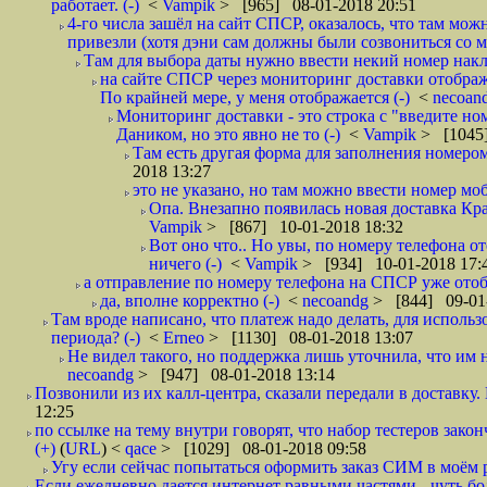
работает. (-)
<
Vampik
> [965] 08-01-2018 20:51
4-го числа зашёл на сайт СПСР, оказалось, что там мож
привезли (хотя дэни сам должны были созвониться со мн
Там для выбора даты нужно ввести некий номер накла
на сайте СПСР через мониторинг доставки отображ
По крайней мере, у меня отображается (-)
<
necoan
Мониторинг доставки - это строка с "введите но
Даником, но это явно не то (-)
<
Vampik
> [1045]
Там есть другая форма для заполнения номером 
2018 13:27
это не указано, но там можно ввести номер моб
Опа. Внезапно появилась новая доставка Кра
Vampik
> [867] 10-01-2018 18:32
Вот оно что.. Но увы, по номеру телефона о
ничего (-)
<
Vampik
> [934] 10-01-2018 17:
а отправление по номеру телефона на СПСР уже отоб
да, вполне корректно (-)
<
necoandg
> [844] 09-01
Там вроде написано, что платеж надо делать, для использ
периода? (-)
<
Erneo
> [1130] 08-01-2018 13:07
Не видел такого, но поддержка лишь уточнила, что им 
necoandg
> [947] 08-01-2018 13:14
Позвонили из их калл-центра, сказали передали в доставку. И
12:25
по ссылке на тему внутри говорят, что набор тестеров зак
(+)
(
URL
) <
qace
> [1029] 08-01-2018 09:58
Угу если сейчас попытаться оформить заказ СИМ в моём р
Если ежедневно дается интернет равными частями - чуть боле