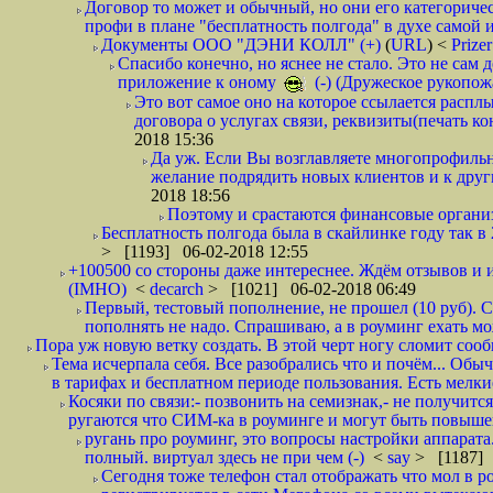
Договор то может и обычный, но они его категоричес
профи в плане "бесплатность полгода" в духе самой 
Документы ООО "ДЭНИ КОЛЛ" (+)
(
URL
) <
Prize
Спасибо конечно, но яснее не стало. Это не сам
приложение к оному
(-) (Дружеское рукопож
Это вот самое оно на которое ссылается распл
договора о услугах связи, реквизиты(печать ко
2018 15:36
Да уж. Если Вы возглавляете многопрофиль
желание подрядить новых клиентов и к други
2018 18:56
Поэтому и срастаются финансовые организа
Бесплатность полгода была в скайлинке году так в
> [1193] 06-02-2018 12:55
+100500 со стороны даже интереснее. Ждём отзывов и и
(IMHO)
<
decarch
> [1021] 06-02-2018 06:49
Первый, тестовый пополнение, не прошел (10 руб). Сд
пополнять не надо. Спрашиваю, а в роуминг ехать мо
Пора уж новую ветку создать. В этой черт ногу сломит сооб
Тема исчерпала себя. Все разобрались что и почём... О
в тарифах и бесплатном периоде пользования. Есть мелкие
Косяки по связи:- позвонить на семизнак,- не получится
ругаются что СИМ-ка в роуминге и могут быть повышен
ругань про роуминг, это вопросы настройки аппарата
полный. виртуал здесь не при чем (-)
<
say
> [1187] 
Сегодня тоже телефон стал отображать что мол в р