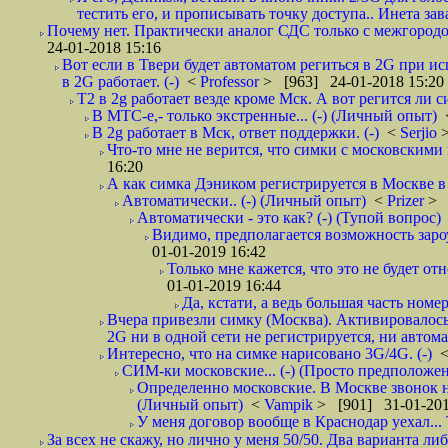
тестить его, и прописывать точку доступа.. Инета зава
Почему нет. Практически аналог СДС только с межгородом.
24-01-2018 15:16
Вот если в Твери будет автоматом региться в 2G при ис
в 2G работает. (-)
<
Professor
> [963] 24-01-2018 15:20
T2 в 2g работает везде кроме Мск. А вот регится ли с
В МТС-е,- только экстренные... (-) (Личный опыт)
В 2g работает в Мск, ответ поддержки. (-)
<
Serjio
Что-то мне не верится, что симки с московскими 
16:20
А как симка Дэником регистрируется в Москве в 
Автоматически.. (-) (Личный опыт)
<
Prizer
> 
Автоматически - это как? (-) (Тупой вопрос)
Видимо, предполагается возможность зароу
01-01-2019 16:42
Только мне кажется, что это не будет о
01-01-2019 16:44
Да, кстати, а ведь большая часть номер
Вчера привезли симку (Москва). Активировалось п
2G ни в одной сети не регистрируется, ни автом
Интересно, что на симке нарисовано 3G/4G. (-)
СИМ-ки московские... (-) (Просто предположе
Определенно московские. В Москве звонок н
(Личный опыт)
<
Vampik
> [901] 31-01-201
У меня договор вообще в Краснодар уехал...
За всех не скажу, но лично у меня 50/50. Два варианта л