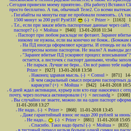
Сегодня привезли моему приятелю.. (На работу) Вставил СИ
просто бесплатно. А так, обычный Теле2. Со всеми вытек
Гигабайты на минуты еще не пробовали поменять.. (А та
1500 минут за 200 руб! РулёЗЗ!
(-)
<
Prizer
> [1163] 1
Т.е., если при заказе вбить паспортные данные через сай
паспорт? (-)
<
Мойша
> [940] 13-01-2018 11:34
Паспорт при любом раскладе не фотают. Заранее вбит
никому не нужны, если вы конечно не бомж.. (Бомжам в
На ПД иногда оформляют кредиты. И отнюдь не на б
интересны копии паспортов. Не знали? А выводы дела
"Заранее вбитые ПД ускоряют процесс вписывания"?
остается, а листочек с паспорт данными, чтобы заполн
Не парься. Лучше не бери... Он всё равно тебе нафи
Prizer
> [927] 13-01-2018 13:58
Наконец здравая мысль. (-)
<
Consul
> [871] 14-
В чем сакральный смысл передачи паспортных да
каракули? (+)
<
Мойша
> [942] 14-01-2018 10:5
6 дней ждал активации, курьер или кто еще накосячил с от
почту, через полчаса активировали (+)
<
necoandg
> [1008]
Вы случайно не знаете, можно ли на один паспорт оформи
11-01-2018 13:27
Не надо.. (-)
<
Prizer
> [868] 11-01-2018 13:45
Даже гарантийный взнос не надо 200 рублей за июнь?
Не надо...
(-)
<
Prizer
> [881] 11-01-2018 15:05
Спасибо. Таки надо брать! (-)
<
Мойша
> [835] 
в тестовый период нельзя больше одной симки на паспор