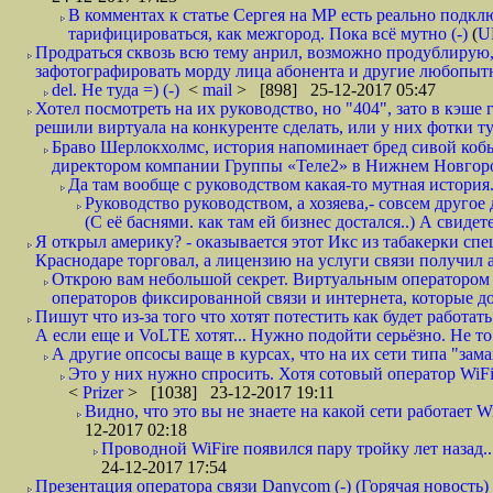
В комментах к статье Сергея на МР есть реально подкл
тарифицироваться, как межгород. Пока всё мутно (-)
(
U
Продраться сквозь всю тему анрил, возможно продублирую,
зафотографировать морду лица абонента и другие любопытн
del. Не туда =) (-)
<
mail
> [898] 25-12-2017 05:47
Хотел посмотреть на их руководство, но "404", зато в кэше
решили виртуала на конкуренте сделать, или у них фотки т
Браво Шерлокхолмс, история напоминает бред сивой кобы
директором компании Группы «Теле2» в Нижнем Новгород
Да там вообще с руководством какая-то мутная история.
Руководство руководством, а хозяева,- совсем другое
(С её баснями. как там ей бизнес достался..) А свидет
Я открыл америку? - оказывается этот Икс из табакерки спе
Краснодаре торговал, а лицензию на услуги связи получил а
Открою вам небольшой секрет. Виртуальным оператором с
операторов фиксированной связи и интернета, которые до 
Пишут что из-за того что хотят потестить как будет работать
А если еще и VoLTE хотят... Нужно подойти серьёзно. Не то 
А другие опсосы ваще в курсах, что на их сети типа "зам
Это у них нужно спросить. Хотя сотовый оператор WiFire
<
Prizer
> [1038] 23-12-2017 19:11
Видно, что это вы не знаете на какой сети работает W
12-2017 02:18
Проводной WiFire появился пару тройку лет назад...
24-12-2017 17:54
Презентация оператора связи Danycom (-) (Горячая новость)