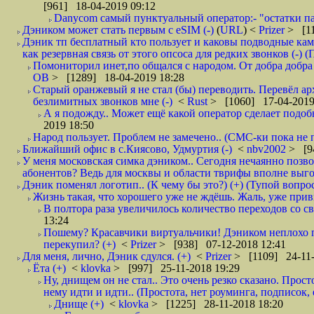
[961] 18-04-2019 09:12
Danycom самый пунктуальный оператор:- "остатки па
Дэником может стать первым с еSIM (-)
(
URL
) <
Prizer
> [11
Дэник тп бесплатный кто пользует и каковы подводные кам
как резервная связь от этого опсоса для редких звонков (-) (
Помониторил инет,по общался с народом. От добра добра 
ОВ
> [1289] 18-04-2019 18:28
Старый оранжевый я не стал (бы) переводить. Перевёл а
безлимитных звонков мне (-)
<
Rust
> [1060] 17-04-2019
А я подожду.. Может ещё какой оператор сделает подо
2019 18:50
Народ пользует. Проблем не замечено.. (СМС-ки пока не п
Ближайший офис в с.Киясово, Удмуртия (-)
<
nbv2002
> [9
У меня московская симка дэником.. Сегодня нечаянно позво
абонентов? Ведь для москвы и области тврифы вполне выго
Дэник поменял логотип.. (К чему бы это?) (+) (Тупой вопро
Жизнь такая, что хорошего уже не ждёшь. Жаль, уже привы
В полтора раза увеличилось количество переходов со
13:24
Пошему? Красавчики виртуальчики! Дэником неплохо п
перекупил? (+)
<
Prizer
> [938] 07-12-2018 12:41
Для меня, лично, Дэник сдулся. (+)
<
Prizer
> [1109] 24-11-
Ёта (+)
<
klovka
> [997] 25-11-2018 19:29
Ну, днищем он не стал.. Это очень резко сказано. Прос
нему идти и идти.. (Простота, нет роуминга, подписок
Днище (+)
<
klovka
> [1225] 28-11-2018 18:20