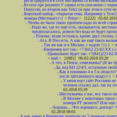
регистрируется в сети Мегафона со всеми вытекаю
Кстати про роуминг.У симки есть сим-меню с пере
Danycom, во втором как Tele2 (и при этом в сети не 
Короткий набор,- открытая тема. Например у Теле2
номера (Местные) (+)
<
Prizer
> [1222] 03-02-2018
Чтобы не было таких проблем надо по всей стране
Надо же, где-то ещё есть, оказывается, местны
предполагалось, дозвон без кода не будет проход
Похоже, везде остались, кроме двух столиц. 
Ага. В Пнз есть. А как же ещё такси вызыв
Так же как и в Москве, с кодом =) (-)
<
m
Например вот так:- +7 8412 23-02-ХХ (-
Правильнее будет так: +7(841)223-02-Х
<
mail
> [1081] 06-02-2018 05:20
А что, в Пензе, семизначка? (Я же бр
Да, код 841 (2/4/5, остальные сво
Как я понимаю 4 и 5 в области?
после трёхзначного кода) (+)
<
У меня ноут сайт Россвязи не
человек ссылку дал, так на то
02-2018 05:39
Шестизначка у нас, все такси ш
В Москве у некоторых такси 
номера РТ звоните? Или они в
-Хорошо... -Что хорошего, доктор? -
02-2018 08:01
А как давно в Воронеже перешли на 7-значную нумер