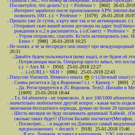
Пришла СМС, что номер активирован. Входящие проходят. И
Посоветуйте, что делать? (-)
<
Professor
> [960] 26-01-2018
Интернет заработал после прописывания APN: internet.da
позвонить 1001. (-)
<
Professor
> [1079] 26-01-2018 16:0
Прошло уже 2е суток, а крту мне так и не активировали. (-)
Отправьте скан вашей копии договора на адрес bo@danyc
рождения в п.2 и распишитесь. (-) (Совет)
<
Professor
> [
Утром отправлял, спасибо. Кстати активировать уже. Но 
Erneo
> [988] 26-01-2018 16:25
Не понял, а чё за беспредел они пишут про международный 
20:31
Давайте будем пользоваться (кому надо), и не будем об этом
Потрясающая мысль. Оператор просто забыл, что постави
(-)
<
Alex M.
> [956] 25-01-2018 22:27
. (-)
(
URL
) <
SKH
> [886] 25-01-2018 22:43
Danycom Voronezh. Немного опыта
(+) (Личный опыт) (+
Симка регается в 2g в Воронеже? (-)
<
Крекер
> [869] 25
Да. Регистрируется в 2G Воронеж. Теле2. (Билайн и Мег
[1009] 25-01-2018 18:44
Т.е. 64 абонента - не тормозило. А вот 100/1000 абонентов
значительно любопытнее другой вопрос - какая часть подк
окончания бесплатного периода, думаю не более 20 проценто
Шесть месяцев не буду оплачивать архивный Хайвэй.. (Он 
сколько таких будет? (Потом Билайн посчитает(Мегафон, 
Посмотрят.... - и выделят на Дэниколл самый медленный
предположение)
<
decarch
> [918] 25-01-2018 15:46
Я его, Деником, вставил в кнопочник.. 2/3G для голо