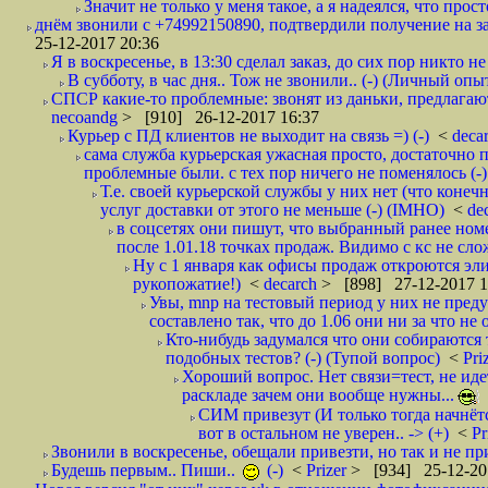
Значит не только у меня такое, а я надеялся, что просто
днём звонили с +74992150890, подтвердили получение на зав
25-12-2017 20:36
Я в воскресенье, в 13:30 сделал заказ, до сих пор никто н
В субботу, в час дня.. Тож не звонили.. (-) (Личный опы
СПСР какие-то проблемные: звонят из даньки, предлагают 
necoandg
> [910] 26-12-2017 16:37
Курьер с ПД клиентов не выходит на связь =) (-)
<
deca
сама служба курьерская ужасная просто, достаточно п
проблемные были. с тех пор ничего не поменялось (-)
Т.е. своей курьерской службы у них нет (что коне
услуг доставки от этого не меньше (-) (IMHO)
<
de
в соцсетях они пишут, что выбранный ранее ном
после 1.01.18 точках продаж. Видимо с кс не сло
Ну с 1 января как офисы продаж откроются эли
рукопожатие!)
<
decarch
> [898] 27-12-2017 1
Увы, mnp на тестовый период у них не преду
составлено так, что до 1.06 они ни за что не 
Кто-нибудь задумался что они собираются
подобных тестов? (-) (Тупой вопрос)
<
Pri
Хороший вопрос. Нет связи=тест, не идет
раскладе зачем они вообще нужны...
СИМ привезут (И только тогда начнётся
вот в остальном не уверен.. -> (+)
<
Pr
Звонили в воскресенье, обещали привезти, но так и не при
Будешь первым.. Пиши..
(-)
<
Prizer
> [934] 25-12-20