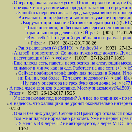
Оператор, оказался лакмусом.. После первого июня, не бу
поездках и отсутствие межгорода, как такового и роуминга.
Зашибись перспектива... Перед каждым звонком проверят
Визуально -по префиксу, я так понял -уже не определи
Выручает приложение Сотовые операторы ) (-)
(
URL
Тоже поставил, но бесплатная версия неправильно
правильно определяет. (-)
<
Йцук
> [905] 11-01-2
Взял себе ТП с единой ценой на всю страну.. При
<
Prizer
> [949] 28-12-2017 08:26
Рано радоваться (-) (IMHO)
<
Andrey34
> [992] 27-12-
Андрей, приветствую! До июня нужно еще дожить. Думаю 
наступающим! (-)
<
vedser
> [1007] 27-12-2017 18:03
Ещё плюсы есть, пакеты переносятся на следующий месяц 
снимают в минус как на сдс. Работает на две сети (+)
<
j
Сейчас подбирал тариф шефу для поездки в Крым. И то
ни Би, ни, тем более, Т2 такого не делают (-)
<
and_klg
Ну там у оператора из трех букв своя дочка (-)
<
je77
А пока ждём звонков о доставке. Моему знакомому(№1500) поз
Prizer
> [942] 26-12-2017 15:25
У вас знакомые под номерами? А я все по старинке - по 
Я надеюсь, что халявщики не уронят окончательно интернет 
07:50
Она и без них упадет. Сегодня ЯТранспорт отказался пока
том же аппарате нормально работает. Уже не первый раз т
У меня в ВК через Т2 не авторизуется, а через МТС - 
10:31