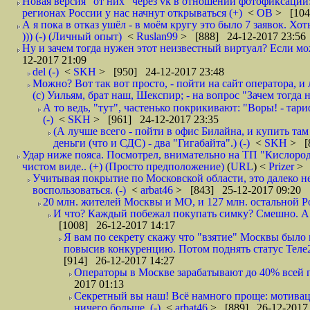
Новая версия "от них" через vk в отношении фотофиксаци
регионах России у нас начнут открываться (+)
<
ОВ
> [104
А я пока в отказ ушёл - в моём кругу это было 7 заявок. Х
))) (-) (Личный опыт)
<
Ruslan99
> [888] 24-12-2017 23:56
Ну и зачем тогда нужен этот неизвестный виртуал? Если м
12-2017 21:09
del (-)
<
SKH
> [950] 24-12-2017 23:48
Можно? Вот так вот просто, - пойти на сайт оператора, и л
(с) Уильям, брат наш, Шекспир; - на вопрос "Зачем тогда 
А то ведь, "тут", частенько покрикивают: "Воры! - тариф-
(-)
<
SKH
> [961] 24-12-2017 23:35
(А лучше всего - пойти в офис Билайна, и купить там 
деньги (что и СДС) - два "Гигабайта".) (-)
<
SKH
> [
Удар ниже пояса. Посмотрел, внимательно на ТП "Кислород"
чистом виде.. (+) (Просто предположение)
(
URL
) <
Prizer
> 
Учитывая покрытие по Московской области, это далеко н
воспользоваться. (-)
<
arbat46
> [843] 25-12-2017 09:20
20 млн. жителей Москвы и МО, и 127 млн. остальной Рос
И что? Каждый побежал покупать симку? Смешно. А вт
[1008] 26-12-2017 14:17
Я вам по секрету скажу что "взятие" Москвы было 
повысив конкуренцию. Потом поднять статус Теле2 
[914] 26-12-2017 14:27
Операторы в Москве зарабатывают до 40% всей пр
2017 01:13
Секретный вы наш! Всё намного проще: мотиваци
ничего больше. (-)
<
arbat46
> [889] 26-12-2017 