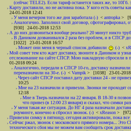
(сейчас TELE2). Если тариф останется таких же, то 10Гб. 
Карту доставили, но не активна пока. У кого есть советы к
24-01-2018 12:41
У меня вечером того же дня заработала (-)
<
antropka
> [9
Аналогично. Заполнил свой договор, сфотографировал, 
[930] 24-01-2018 12:53
А до них дозвониться вообще реально? 20 минут никто трубк
В Даником дозванивался 2 раза без проблем, и в СПСР дозв
[1022] 23-01-2018 16:57
Может они меня в черный список добавили
(-)
<
xR
Мой совет тем кто ждет доставку, звоните в Даником и узн
отслеживание на сайте СПСР. Мою накладную сбросили в п
01-2018 09:24
Аналогично, передали в СПСР 10-го, доставку назначили н
переназначили на 30-е. (-)
<
Vampik
> [1038] 23-01-2018
Через сайт СПСР поставил дату доставки 24 - не привезл
10:25
Мне на 23 назначили и привезли. Звонки не проходят 
12:18
Мне в Тверь назначили на 22 января. В 18-30 я позво
что привез (в 12:00 23 января) и сказал, что симки раз
У меня такая же ситуация. До НГ 4 раза назначали доставк
роуминге, конечно я сбросил звонок. (-)
<
xReason
> [972
Привезли симку в пятницу, сегодня активировали, пока все 
Сейчас ржал, звонок с московского прямого номера... Это С
технического сбоя мы не можем вам сообщить срок доставки