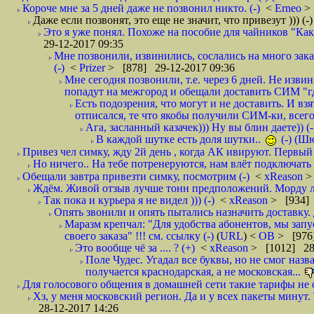
Короче мне за 5 дней даже не позвонил никто. (-)
<
Erneo
>
Даже если позвонят, это еще не значит, что привезут ))) (-
Это я уже понял. Похоже на пособие для чайников "Как о
29-12-2017 09:35
Мне позвонили, извинились, сослались на много заказ
(-)
<
Prizer
> [878] 29-12-2017 09:36
Мне сегодня позвонили, т.е. через 6 дней. Не изв
попадут на межгород и обещали доставить СИМ "где
Есть подозрения, что могут и не доставить. И взят
отписался, те что якобы получили СИМ-ки, всего 
Ага, засланный казачек))) Ну вы блин даете)) (-
В каждой шутке есть доля шутки..
(-) (Ш
Привез чел симку, жду 2й день , когда АК ивируют. Первый р
Но ничего.. На тебе потренеруются, нам влёт подключать б
Обещали завтра привезти симку, посмотрим (-)
<
xReason
>
Ждём. Живой отзыв лучше тонн предположений. Морду ли
Так пока и курьера я не видел ))) (-)
<
xReason
> [934] 
Опять звонили и опять пытались назначить доставку. 
Маразм крепчал: "Для удобства абонентов, мы запу
своего заказа" !!! см. ссылку (-)
(
URL
) <
ОВ
> [976
Это вообще чё за .... ? (+)
<
xReason
> [1012] 28
Поле Чудес. Угадал все буквы, но не смог наз
получается краснодарская, а не московская...
Для голосового общения в домашней сети такие тарифы не о
Хз, у меня московский регион. Да и у всех пакеты минут. 
28-12-2017 14:26