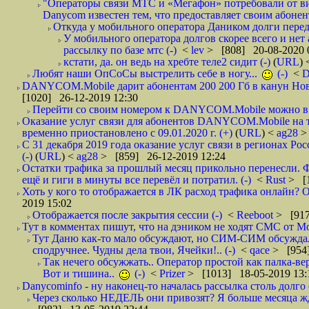
"Операторы связи МТС и «Мегафон» потребовали от вир
Danycom известен тем, что предоставляет своим абонент
Откуда у мобильного оператора Даником долги перед
У мобильного оператора долгов скорее всего и нет
рассылку по базе мтс (-)
<
lev
> [808] 20-08-2020 
кстати, да. он ведь на хребте теле2 сидит (-)
(
URL
)
Любят наши ОпСоСы выстрелить себе в ногу...
(-)
<
DANYCOM.Mobile дарит абонентам 200 200 Гб в канун Нового
[1020] 26-12-2019 12:30
Перейти со своим номером к DANYCOM.Mobile можно в 5
Оказание услуг связи для абонентов DANYCOM.Mobile на 
временно приостановлено с 09.01.2020 г. (+)
(
URL
) <
ag28
>
С 31 декабря 2019 года оказание услуг связи в регионах Рос
(-)
(
URL
) <
ag28
> [859] 26-12-2019 12:24
Остатки трафика за прошлый месяц прикольно перенесли. Ф
ещё и гиги в минуты все перевёл и потратил. (-)
<
Rust
> [
Хоть у кого то отображается в ЛК расход трафика онлайн? О
2019 15:02
Отображается после закрытия сессии (-)
<
Reeboot
> [917
Тут в комментах пишут, что на дэником не ходят СМС от Мо
Тут Даню как-то мало обсуждают, но СИМ-СИМ обсуждали 
сподручнее. Чудны дела твои, Ячейки!.. (-)
<
qace
> [954]
Так нечего обсужжать.. Оператор простой как палка-верё
Вот и тишина..
(-)
<
Prizer
> [1013] 18-05-2019 13:
Danycominfo - ну наконец-то началась рассылка столь дол
Через сколько НЕДЕЛЬ они привозят? Я больше месяца жду,