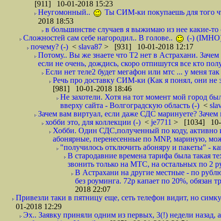
[911] 10-01-2018 15:23
Неугомонный..
Ты СИМ-ки покупаешь для того ч
2018 18:53
в большинстве случаев я выжимаю из нее какие-то со
Сложностей сам себе нагородил.. В голове..
(-) (IMHO
почему? (-)
<
slava87
> [931] 10-01-2018 12:17
Потому.. Вы же знаете что Т2 нет в Астрахани. Зачем
если не очень, дождись, скоро отпишутся все кто полу
Если нет теле2 будет мегафон или мтс ... у меня так 
Речь про доставку СИМ-ки (Как я понял, они не з
[981] 10-01-2018 18:46
Не захотели. Хотя на тот момент мой город бы
вверху сайта - Волгоградскую область (-)
<
sla
Зачем вам виртуал, если даже СДС маринуете? Зачем 
хобби это, для коллекции (-)
<
je7711
> [1034] 10-
Хобби. Один СДС,полученный по коду, активно и
абонярные, перенесенные по MNP, мариную, може
"получилось отключить абоняру и пакеты" - как
В стародавние времена тарифа была такая те
звонить только на МТС, на остальных по 2 руб
В Астрахани на другие местные - по рубл
без роуминга. 72р капает по 20%, обязан т
2018 22:07
Привезли таки в пятницу еще, сеть телефон видит, но симку
01-2018 12:29
Эх.. Заявку приняли одним из первых, 3(!) недели назад, 