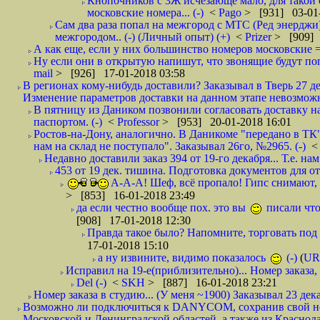
Кнопочников с 3Ж исчезающе мало, для такой 
московские номера... (-)
<
Pago
> [931] 03-01-
Сам два раза попал на межгород с МТС (Ред энерджи) 
межгородом.. (-) (Личный опыт) (+)
<
Prizer
> [909] 
А как еще, если у них большинство номеров московские =
Ну если они в открытую напишут, что звонящие будут поп
mail
> [926] 17-01-2018 03:58
В регионах кому-нибудь доставили? Заказывал в Тверь 27 де
Изменение параметров доставки на данном этапе невозможн
В пятницу из Даником позвонили согласовать доставку н
паспортом. (-)
<
Professor
> [953] 20-01-2018 16:01
Ростов-на-Дону, аналогично. В Даникоме "передано в ТК"
нам на склад не поступало". Заказывал 26го, №2965. (-)
Недавно доставили заказ 394 от 19-го декабря... Т.е. нам
453 от 19 дек. тишина. Подготовка документов для от
А-А-А! Шеф, всё пропало! Гипс снимают, к
> [853] 16-01-2018 23:49
да если честно вообще пох. это вы
писали что
[908] 17-01-2018 12:30
Правда такое было? Напомните, торговать под
17-01-2018 15:10
а ну извините, видимо показалось
(-)
(
UR
Исправил на 19-е(приблизительно)... Номер заказа, 
Del (-)
<
SKH
> [887] 16-01-2018 23:21
Номер заказа в студию... (У меня ~1900) Заказывал 23 дека
Возможно ли подключиться к DANYCOM, сохранив свой номе
Московской и Ленинградской областей, а также из Краснода