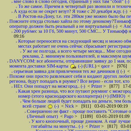
мне слово в слово сегодня, странный у них там "сбой" (-)
То же самое. Причем в четвертый раз звонили и техниче
А куда если не секрет везут? Я тоже с 20 декабря жду. (-)
В Ростов-на-Дону, т.е. эти 280км уже можно было бы пеш
Поясните откуда столько хайпа по этому деникому?Тинькоф
оператор должен быть реальный а не виртуальный (-)
<
And
200 руб/мес за 10 Гб, 500 минут, 500 СМС... У Тинькофф не
09:16
Которые переносятся на следующий месяц и можно обмен
местах работает не очень сейчас сбрасывает регистрацию
У же не полгода, а всего четыре месяца... Мне сегод
реклама, 2. минимум пользователей, и максимум шума.
DANYCOM: все абоненты, отправившие заявку до 1 мая, пол
момента доставки SIM-карты
(-)
(
URL
) <
qace
> [976] 1
серьезная заявка для привлечения тех же дачников (( (-)
<
Похоже они просто развлекают себя и кидают других любител
региона, будут попадать в роумиг? Все верно - если тот, кто вам звони 
НЕт. Они попадут на межгород.. (-)
<
Prizer
> [877] 17-0
Какая хрен разница, что все путают роуминг с межгор
номер (этого краснодарского коллцентра) (+) (IMHO)
Чем больше людей будет попадать на деньги, тем бо
всей стране
(-)
<
Nick
> [911] 03-01-2019 00:19
Совершенно не факт - проще поставить "Сотовые опе
(Личный опыт)
<
Pago
> [1189] 03-01-2019 01:09
У кого кнопочный, проще дэником. А ещё лучше 
гигабайты на минуты.. (-)
<
Prizer
> [817] 03-01