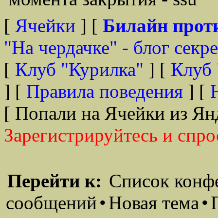
[
Ячейки
] [
Билайн прот
"На чердачке" - блог секр
[
Клуб "Курилка"
] [
Клуб 
] [
Правила поведения
] [
[ Попали на Ячейки из Ян
Зарегистрируйтесь и спро
Перейти к:
Список конф
сообщений
•
Новая тема
•