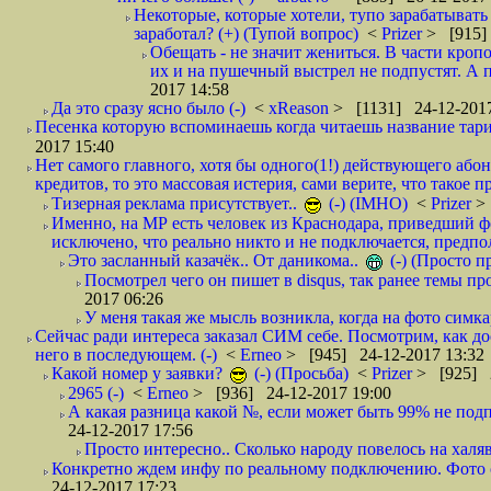
Некоторые, которые хотели, тупо зарабатывать 
заработал? (+) (Тупой вопрос)
<
Prizer
> [915]
Обещать - не значит жениться. В части кропо
их и на пушечный выстрел не подпустят. А п
2017 14:58
Да это сразу ясно было (-)
<
xReason
> [1131] 24-12-2017
Песенка которую вспоминаешь когда читаешь название тар
2017 15:40
Нет самого главного, хотя бы одного(1!) действующего абон
кредитов, то это массовая истерия, сами верите, что такое п
Тизерная реклама присутствует..
(-) (IMHO)
<
Prizer
>
Именно, на МР есть человек из Краснодара, приведший ф
исключено, что реально никто и не подключается, предпол
Это засланный казачёк.. От даникома..
(-) (Просто 
Посмотрел чего он пишет в disqus, так ранее темы пр
2017 06:26
У меня такая же мысль возникла, когда на фото симкар
Сейчас ради интереса заказал СИМ себе. Посмотрим, как д
него в последующем. (-)
<
Erneo
> [945] 24-12-2017 13:32
Какой номер у заявки?
(-) (Просьба)
<
Prizer
> [925] 2
2965 (-)
<
Erneo
> [936] 24-12-2017 19:00
А какая разница какой №, если может быть 99% не подп
24-12-2017 17:56
Просто интересно.. Сколько народу повелось на халяв
Конкретно ждем инфу по реальному подключению. Фото симо
24-12-2017 17:23