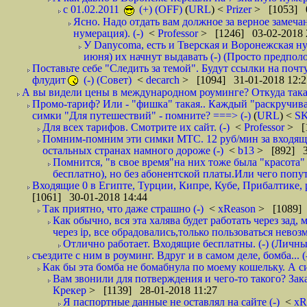
с 01.02.2011
(+) (OFF)
(
URL
) <
Prizer
> [1053] 0
Ясно. Надо отдать вам должное за верное замечан
нумерация). (-)
<
Professor
> [1246] 03-02-2018 
У Danycoma, есть и Тверская и Воронежская ну
июня) их начнут выдавать (-) (Просто предпол
Поставьте себе "Следить за темой". Будут ссылки на почт
флудит
(-) (Совет)
<
decarch
> [1094] 31-01-2018 12:2
А вы видели цены в международном роуминге? Откуда такая
Промо-тариф? Или - "фишка" такая.. Каждый "раскручивае
симки "Для путешествий" - помните? ===> (-)
(
URL
) <
S
Для всех тарифов. Смотрите их сайт. (-)
<
Professor
> [
Помним-помним эти симки МТС. 12 руб/мин за входящие и
остальных странах намного дороже (-)
<
b13
> [892] 3
Помнится, "в свое время"на них тоже была "красота
бесплатно), но без абонентской платы.Или чего попут
Входящие 0 в Египте, Турции, Кипре, Кубе, Прибалтике, р
[1061] 30-01-2018 14:44
Так приятно, что даже страшно (-)
<
xReason
> [1089] 
Как обычно, вся эта халява будет работать через зад
через ip, все обрадовались,только пользоваться нево
Отлично работает. Входящие бесплатны. (-) (Личн
съездите с ним в роуминг. Вдруг и в самом деле, бомба... (
Как бы эта бомба не бомабнула по моему кошельку. А си
Вам звонили для потверждения и чего-то такого? Зака
Крекер
> [1139] 28-01-2018 11:27
Я паспортные данные не оставлял на сайте (-)
<
xR