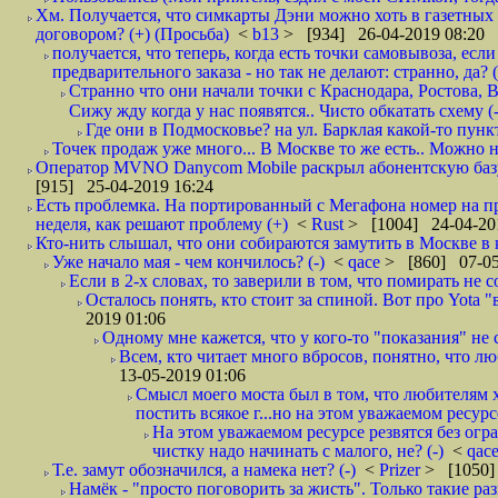
Хм. Получается, что симкарты Дэни можно хоть в газетных к
договором? (+) (Просьба)
<
b13
> [934] 26-04-2019 08:20
получается, что теперь, когда есть точки самовывоза, есл
предварительного заказа - но так не делают: странно, да? (
Странно что они начали точки с Краснодара, Ростова,
Сижу жду когда у нас появятся.. Чисто обкатать схему (-
Где они в Подмосковье? на ул. Барклая какой-то пункт
Точек продаж уже много... В Москве то же есть.. Можно на
Оператор MVNO Danycom Mobile раскрыл абонентскую базу.
[915] 25-04-2019 16:24
Есть проблемка. На портированный с Мегафона номер на при
неделя, как решают проблему (+)
<
Rust
> [1004] 24-04-20
Кто-нить слышал, что они собираются замутить в Москве в к
Уже начало мая - чем кончилось? (-)
<
qace
> [860] 07-05
Если в 2-х словах, то заверили в том, что помирать не с
Осталось понять, кто стоит за спиной. Вот про Yota "
2019 01:06
Одному мне кажется, что у кого-то "показания" не с
Всем, кто читает много вбросов, понятно, что люб
13-05-2019 01:06
Смысл моего моста был в том, что любителям х
постить всякое г...но на этом уважаемом ресурсе.
На этом уважаемом ресурсе резвятся без огр
чистку надо начинать с малого, не? (-)
<
qac
Т.е. замут обозначился, а намека нет? (-)
<
Prizer
> [1050]
Намёк - "просто поговорить за жисть". Только такие ра