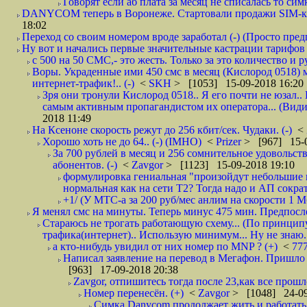
Говорят если аб плата за месяц не списалась то симк
DANYCOM теперь в Воронеже. Стартовали продажи SIM-карт
18:02
Переход со своим номером вроде заработал (-) (Просто пре
Ну вот и начались первые значительные кастрации тарифов 
с 500 на 50 СМС,- это жесть. Только за это количество и ру
Воры. Украденные ими 450 смс в месяц (Кислород 0518) 
интернет-трафик!.. (-)
<
SKH
> [1053] 15-09-2018 16:20
Зря они тронули Кислород 0518.. Я его почти не юзал.. 
самым активным пропагандистом их оператора... (Видим
2018 11:49
На Ксеноне скорость режут до 256 кбит/сек. Чудаки. (-)
<
Хорошо хоть не до 64.. (-) (IMHO)
<
Prizer
> [967] 15-0
За 700 рублей в месяц и 256 сомнительное удовольст
абонентов. (-)
<
Zavgor
> [1123] 15-09-2018 19:10
формулировка гениальная "произойдут небольшие из
нормальная как на сети Т2? Тогда надо и АП сократ
+1/ (У МТС-а за 200 руб/мес анлим на скорости 1 Мб
Я менял смс на минуты. Теперь минус 475 мин. Предпослед
Стараюсь не трогать работающую схему... (По принципу
трафика(интернет).. Использую минимум... Ну не знаю..
а кто-нибудь увидил от них номер по MNP ? (+)
<
77
Написал заявление на перевод в Мегафон. Пришло 
[963] 17-09-2018 20:38
Zavgor, отпишитесь тогда после 23,как все прошло
Номер перенесён. (+)
<
Zavgor
> [1048] 24-09
Симка Danycom продолжает жить и работать 