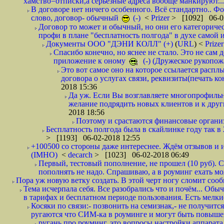
хамство=отписки,а серьезные адреса вообще манкируют...
В договоре нет ничего особенного. Всё стандартно.. Фот
слово, договор- обычный
(-)
<
Prizer
> [1092] 06-0
Договор то может и обычный, но они его категоричес
профи в плане "бесплатность полгода" в духе самой 
Документы ООО "ДЭНИ КОЛЛ" (+)
(
URL
) <
Prize
Спасибо конечно, но яснее не стало. Это не сам
приложение к оному
(-) (Дружеское рукопож
Это вот самое оно на которое ссылается распл
договора о услугах связи, реквизиты(печать ко
2018 15:36
Да уж. Если Вы возглавляете многопрофиль
желание подрядить новых клиентов и к други
2018 18:56
Поэтому и срастаются финансовые организа
Бесплатность полгода была в скайлинке году так в
> [1193] 06-02-2018 12:55
+100500 со стороны даже интереснее. Ждём отзывов и и
(IMHO)
<
decarch
> [1023] 06-02-2018 06:49
Первый, тестовый пополнение, не прошел (10 руб). Сд
пополнять не надо. Спрашиваю, а в роуминг ехать мо
Пора уж новую ветку создать. В этой черт ногу сломит сооб
Тема исчерпала себя. Все разобрались что и почём... О
в тарифах и бесплатном периоде пользования. Есть мелкие
Косяки по связи:- позвонить на семизнак,- не получится
ругаются что СИМ-ка в роуминге и могут быть повышен
ругань про роуминг, это вопросы настройки аппарата