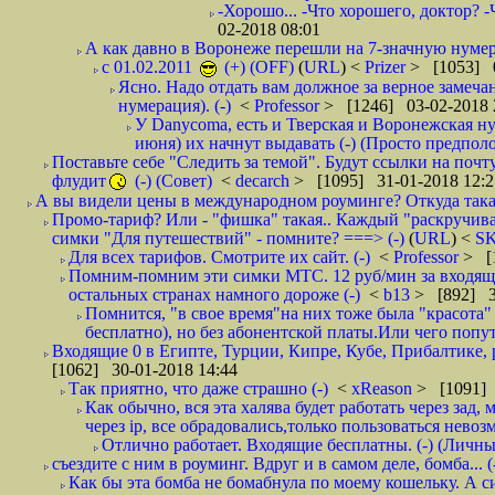
-Хорошо... -Что хорошего, доктор? -
02-2018 08:01
А как давно в Воронеже перешли на 7-значную нумер
с 01.02.2011
(+) (OFF)
(
URL
) <
Prizer
> [1053] 0
Ясно. Надо отдать вам должное за верное замечан
нумерация). (-)
<
Professor
> [1246] 03-02-2018 
У Danycoma, есть и Тверская и Воронежская ну
июня) их начнут выдавать (-) (Просто предпол
Поставьте себе "Следить за темой". Будут ссылки на почт
флудит
(-) (Совет)
<
decarch
> [1095] 31-01-2018 12:2
А вы видели цены в международном роуминге? Откуда такая
Промо-тариф? Или - "фишка" такая.. Каждый "раскручивае
симки "Для путешествий" - помните? ===> (-)
(
URL
) <
S
Для всех тарифов. Смотрите их сайт. (-)
<
Professor
> [
Помним-помним эти симки МТС. 12 руб/мин за входящие и
остальных странах намного дороже (-)
<
b13
> [892] 3
Помнится, "в свое время"на них тоже была "красота
бесплатно), но без абонентской платы.Или чего попут
Входящие 0 в Египте, Турции, Кипре, Кубе, Прибалтике, р
[1062] 30-01-2018 14:44
Так приятно, что даже страшно (-)
<
xReason
> [1091] 
Как обычно, вся эта халява будет работать через зад
через ip, все обрадовались,только пользоваться нево
Отлично работает. Входящие бесплатны. (-) (Личн
съездите с ним в роуминг. Вдруг и в самом деле, бомба... (
Как бы эта бомба не бомабнула по моему кошельку. А си