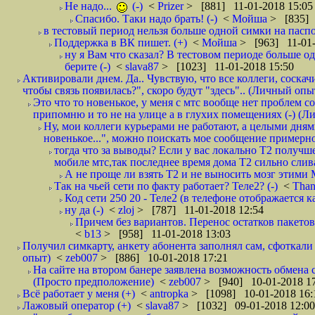
Не надо...
(-)
<
Prizer
> [881] 11-01-2018 15:05
Спасибо. Таки надо брать! (-)
<
Мойша
> [835] 
в тестовый период нельзя больше одной симки на паспор
Поддержка в ВК пишет. (+)
<
Мойша
> [963] 11-01-
ну я Вам что сказал? В тестовом периоде больше одн
берите (-)
<
slava87
> [1023] 11-01-2018 15:50
Активировали днем. Да.. Чувствую, что все коллеги, соска
чтобы связь появилась?", скоро будут "здесь".. (Личный опыт
Это что то новенькое, у меня с мтс вообще нет проблем с
припомню и то не на улице а в глухих помещениях (-) (
Ну, мои коллеги курьерами не работают, а целыми днями
новенькое...", можно поискать мое сообщение примерно 
тогда что за выводы? Если у вас локально Т2 получше
мобиле мтс,так последнее время дома Т2 сильно слива
А не проще ли взять Т2 и не выносить мозг этими
Так на чьей сети по факту работает? Теле2? (-)
<
Tha
Код сети 250 20 - Теле2 (в телефоне отображается
ну да (-)
<
zloj
> [787] 11-01-2018 12:54
Причем без вариантов. Перенос остатков пакетов
<
b13
> [958] 11-01-2018 13:03
Получил симкарту, анкету абонента заполнял сам, сфоткали 
опыт)
<
zeb007
> [886] 10-01-2018 17:21
На сайте на втором банере заявлена возможность обмена 
(Просто предположение)
<
zeb007
> [940] 10-01-2018 1
Всё работает у меня (+)
<
antropka
> [1098] 10-01-2018 16:
Лажовый оператор (+)
<
slava87
> [1032] 09-01-2018 12:00