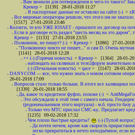
Вам звонили для потверждения и чего-то такого? Зака
Крекер
> [1139] 28-01-2018 11:27
Я паспортные данные не оставлял на сайте (-)
<
xR
Все мировые операторы решили, что этого им не хватало 
[1517] 27-01-2018 23:46
Коллеги, те кто УЖЕ ЮЗАЕТ - пришлите их договор на почту
Если в договоре есть раздел "шесть месяц на это даром", т
Крекер
> [1133] 27-01-2018 23:55
Полковник, не пишут? (-)
<
Крекер
> [1086] 27-01-2018
"Полковнику никто не пишет..." и сам D. Очень мутная
[1141] 28-01-2018 12:28
++ (-) (Горячая новость)
<
Крекер
> [1364] 28-01-20
наблюдать на склянках и теле2форум значительно в
(-) (Печальная новость)
<
qace
> [1147] 28-01-2018
DANYCOM — все, что нужно знать о новом сотовом опера
26-01-2018 17:09
Вопросов стало только больше. В итоге все халявщики по
[1339] 26-01-2018 18:55
Да, какое то кредитное фуфло, похоже (-)
<
AntiMegaF
Это обсуждали в этой теме с самого начала. Гендире
(родоначальников этого виртуала) - м.б. просто базу 
Только что МТС прислал СМС-ку.. Предлагает кре
[1235] 09-02-2018 17:32
Чем плохи быстрые кредиты?
(-) (Тупой вопрос
Да почти ничем, кроме как скорость прирастани
легко превратиться в нечто неподъёмное, если вов