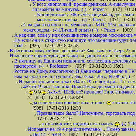
У кого кнопочный, проще дэником. А ещё лучше 
гигабайты на минуты.. (-)
<
Prizer
> [817] 03-01
Кнопочников с 3Ж исчезающе мало, для такой 
московские номера... (-)
<
Pago
> [931] 03-01-
Сам два раза попал на межгород с МТС (Ред энерджи) 
межгородом.. (-) (Личный опыт) (+)
<
Prizer
> [909] 
А как еще, если у них большинство номеров московские =
Ну если они в открытую напишут, что звонящие будут поп
mail
> [926] 17-01-2018 03:58
В регионах кому-нибудь доставили? Заказывал в Тверь 27 де
Изменение параметров доставки на данном этапе невозможн
В пятницу из Даником позвонили согласовать доставку н
паспортом. (-)
<
Professor
> [954] 20-01-2018 16:01
Ростов-на-Дону, аналогично. В Даникоме "передано в ТК"
нам на склад не поступало". Заказывал 26го, №2965. (-)
Недавно доставили заказ 394 от 19-го декабря... Т.е. нам
453 от 19 дек. тишина. Подготовка документов для от
А-А-А! Шеф, всё пропало! Гипс снимают, к
> [853] 16-01-2018 23:49
да если честно вообще пох. это вы
писали что
[908] 17-01-2018 12:30
Правда такое было? Напомните, торговать под
17-01-2018 15:10
а ну извините, видимо показалось
(-)
(
UR
Исправил на 19-е(приблизительно)... Номер заказа, 
Del (-)
<
SKH
> [887] 16-01-2018 23:21