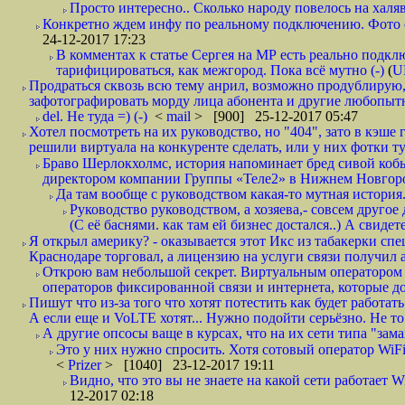
Просто интересно.. Сколько народу повелось на халяв
Конкретно ждем инфу по реальному подключению. Фото симо
24-12-2017 17:23
В комментах к статье Сергея на МР есть реально подкл
тарифицироваться, как межгород. Пока всё мутно (-)
(
U
Продраться сквозь всю тему анрил, возможно продублирую,
зафотографировать морду лица абонента и другие любопытн
del. Не туда =) (-)
<
mail
> [900] 25-12-2017 05:47
Хотел посмотреть на их руководство, но "404", зато в кэше
решили виртуала на конкуренте сделать, или у них фотки т
Браво Шерлокхолмс, история напоминает бред сивой кобы
директором компании Группы «Теле2» в Нижнем Новгород
Да там вообще с руководством какая-то мутная история.
Руководство руководством, а хозяева,- совсем другое
(С её баснями. как там ей бизнес достался..) А свидет
Я открыл америку? - оказывается этот Икс из табакерки спе
Краснодаре торговал, а лицензию на услуги связи получил а
Открою вам небольшой секрет. Виртуальным оператором с
операторов фиксированной связи и интернета, которые до 
Пишут что из-за того что хотят потестить как будет работать
А если еще и VoLTE хотят... Нужно подойти серьёзно. Не то 
А другие опсосы ваще в курсах, что на их сети типа "зам
Это у них нужно спросить. Хотя сотовый оператор WiFire
<
Prizer
> [1040] 23-12-2017 19:11
Видно, что это вы не знаете на какой сети работает W
12-2017 02:18