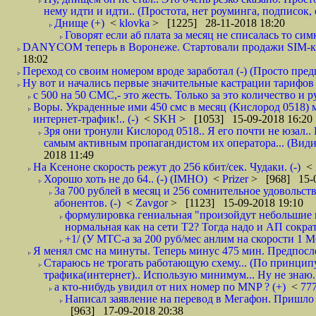
нему идти и идти.. (Простота, нет роуминга, подписок
Днище (+)
<
klovka
> [1225] 28-11-2018 18:20
Говорят если аб плата за месяц не списалась то симк
DANYCOM теперь в Воронеже. Стартовали продажи SIM-карт
18:02
Переход со своим номером вроде заработал (-) (Просто пре
Ну вот и начались первые значительные кастрации тарифов 
с 500 на 50 СМС,- это жесть. Только за это количество и ру
Воры. Украденные ими 450 смс в месяц (Кислород 0518) 
интернет-трафик!.. (-)
<
SKH
> [1053] 15-09-2018 16:20
Зря они тронули Кислород 0518.. Я его почти не юзал.. 
самым активным пропагандистом их оператора... (Видим
2018 11:49
На Ксеноне скорость режут до 256 кбит/сек. Чудаки. (-)
<
Хорошо хоть не до 64.. (-) (IMHO)
<
Prizer
> [968] 15-0
За 700 рублей в месяц и 256 сомнительное удовольст
абонентов. (-)
<
Zavgor
> [1123] 15-09-2018 19:10
формулировка гениальная "произойдут небольшие из
нормальная как на сети Т2? Тогда надо и АП сократ
+1/ (У МТС-а за 200 руб/мес анлим на скорости 1 Мб
Я менял смс на минуты. Теперь минус 475 мин. Предпослед
Стараюсь не трогать работающую схему... (По принципу
трафика(интернет).. Использую минимум... Ну не знаю..
а кто-нибудь увидил от них номер по MNP ? (+)
<
77
Написал заявление на перевод в Мегафон. Пришло 
[963] 17-09-2018 20:38