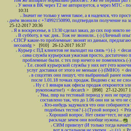
том же аппарате нормально работает. Уже не первый раз т
У меня в ВК через Т2 не авторизуется, а через МТС - 
10:31
Значит не только у меня такое, а я надеялся, что просто
днём звонили с +74992150890, подтвердили получение на зав
25-12-2017 20:36
Я в воскресенье, в 13:30 сделал заказ, до сих пор никто н
В субботу, в час дня.. Тож не звонили.. (-) (Личный опы
СПСР какие-то проблемные: звонят из даньки, предлагают 
necoandg
> [910] 26-12-2017 16:37
Курьер с ПД клиентов не выходит на связь =) (-)
<
deca
сама служба курьерская ужасная просто, достаточно п
проблемные были. с тех пор ничего не поменялось (-)
Т.е. своей курьерской службы у них нет (что коне
услуг доставки от этого не меньше (-) (IMHO)
<
de
в соцсетях они пишут, что выбранный ранее ном
после 1.01.18 точках продаж. Видимо с кс не сло
Ну с 1 января как офисы продаж откроются эли
рукопожатие!)
<
decarch
> [898] 27-12-2017 1
Увы, mnp на тестовый период у них не преду
составлено так, что до 1.06 они ни за что не 
Кто-нибудь задумался что они собираются
подобных тестов? (-) (Тупой вопрос)
<
Pri
Хороший вопрос. Нет связи=тест, не идет
раскладе зачем они вообще нужны...
СИМ привезут (И только тогда начнётся
вот в остальном не уверен.. -> (+)
<
Pr