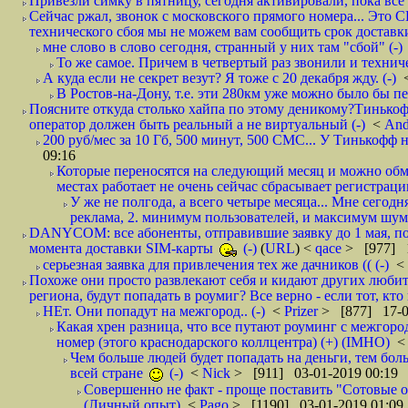
Привезли симку в пятницу, сегодня активировали, пока все 
Сейчас ржал, звонок с московского прямого номера... Это С
технического сбоя мы не можем вам сообщить срок доставки
мне слово в слово сегодня, странный у них там "сбой" (-)
То же самое. Причем в четвертый раз звонили и техниче
А куда если не секрет везут? Я тоже с 20 декабря жду. (-)
В Ростов-на-Дону, т.е. эти 280км уже можно было бы пеш
Поясните откуда столько хайпа по этому деникому?Тинькоф
оператор должен быть реальный а не виртуальный (-)
<
And
200 руб/мес за 10 Гб, 500 минут, 500 СМС... У Тинькофф не
09:16
Которые переносятся на следующий месяц и можно обмен
местах работает не очень сейчас сбрасывает регистрацию
У же не полгода, а всего четыре месяца... Мне сегод
реклама, 2. минимум пользователей, и максимум шума.
DANYCOM: все абоненты, отправившие заявку до 1 мая, пол
момента доставки SIM-карты
(-)
(
URL
) <
qace
> [977] 1
серьезная заявка для привлечения тех же дачников (( (-)
<
Похоже они просто развлекают себя и кидают других любител
региона, будут попадать в роумиг? Все верно - если тот, кто вам звони 
НЕт. Они попадут на межгород.. (-)
<
Prizer
> [877] 17-0
Какая хрен разница, что все путают роуминг с межгор
номер (этого краснодарского коллцентра) (+) (IMHO)
Чем больше людей будет попадать на деньги, тем бо
всей стране
(-)
<
Nick
> [911] 03-01-2019 00:19
Совершенно не факт - проще поставить "Сотовые опе
(Личный опыт)
<
Pago
> [1190] 03-01-2019 01:09