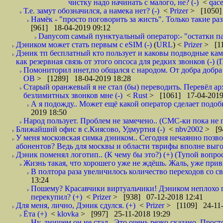
чистку надо начинать с малого, не? (-)
<
qac
Т.е. замут обозначился, а намека нет? (-)
<
Prizer
> [1050]
Намёк - "просто поговорить за жисть". Только такие ра
[961] 18-04-2019 09:12
Danycom самый пунктуальный оператор:- "остатки па
Дэником может стать первым с еSIM (-)
(
URL
) <
Prizer
> [11
Дэник тп бесплатный кто пользует и каковы подводные кам
как резервная связь от этого опсоса для редких звонков (-) (
Помониторил инет,по общался с народом. От добра добра 
ОВ
> [1289] 18-04-2019 18:28
Старый оранжевый я не стал (бы) переводить. Перевёл а
безлимитных звонков мне (-)
<
Rust
> [1061] 17-04-2019
А я подожду.. Может ещё какой оператор сделает подо
2019 18:50
Народ пользует. Проблем не замечено.. (СМС-ки пока не п
Ближайший офис в с.Киясово, Удмуртия (-)
<
nbv2002
> [9
У меня московская симка дэником.. Сегодня нечаянно позво
абонентов? Ведь для москвы и области тврифы вполне выго
Дэник поменял логотип.. (К чему бы это?) (+) (Тупой вопро
Жизнь такая, что хорошего уже не ждёшь. Жаль, уже привы
В полтора раза увеличилось количество переходов со
13:24
Пошему? Красавчики виртуальчики! Дэником неплохо п
перекупил? (+)
<
Prizer
> [938] 07-12-2018 12:41
Для меня, лично, Дэник сдулся. (+)
<
Prizer
> [1109] 24-11-
Ёта (+)
<
klovka
> [997] 25-11-2018 19:29
Ну, днищем он не стал.. Это очень резко сказано. Прос