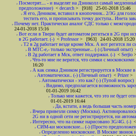
Посмотрят.... - и выделят на Дэниколл самый медленный
предположение)
<
decarch
> [918] 25-01-2018 15:46
Я его, Деником, вставил в кнопочник.. 2/3G для голо
тестить его, и прописывать точку доступа.. Инета зава
Почему нет. Практически аналог СДС только с межгородом.
24-01-2018 15:16
Вот если в Твери будет автоматом региться в 2G при ис
в 2G работает. (-)
<
Professor
> [963] 24-01-2018 15:20
T2 в 2g работает везде кроме Мск. А вот регится ли с
В МТС-е,- только экстренные... (-) (Личный опыт)
В 2g работает в Мск, ответ поддержки. (-)
<
Serjio
Что-то мне не верится, что симки с московскими 
16:20
А как симка Дэником регистрируется в Москве в 
Автоматически.. (-) (Личный опыт)
<
Prizer
> 
Автоматически - это как? (-) (Тупой вопрос)
Видимо, предполагается возможность зароу
01-01-2019 16:42
Только мне кажется, что это не будет о
01-01-2019 16:44
Да, кстати, а ведь большая часть номер
Вчера привезли симку (Москва). Активировалось п
2G ни в одной сети не регистрируется, ни автом
Интересно, что на симке нарисовано 3G/4G. (-)
СИМ-ки московские... (-) (Просто предположе
Определенно московские. В Москве звонок н