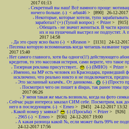
2017 01:13
Секретный вы наш! Всё намного проще: мотиваци
ничего больше. (-)
<
arbat46
> [890] 26-12-2017 
Некоторые, которые хотели, тупо зарабатывать 
заработал? (+) (Тупой вопрос)
<
Prizer
> [915]
Обещать - не значит жениться. В части кропо
их и на пушечный выстрел не подпустят. А п
2017 14:58
Да это сразу ясно было (-)
<
xReason
> [1131] 24-12-2017
Песенка которую вспоминаешь когда читаешь название тар
2017 15:40
Нет самого главного, хотя бы одного(1!) действующего абон
кредитов, то это массовая истерия, сами верите, что такое п
Тизерная реклама присутствует..
(-) (IMHO)
<
Prizer
>
Именно, на МР есть человек из Краснодара, приведший ф
исключено, что реально никто и не подключается, предпол
Это засланный казачёк.. От даникома..
(-) (Просто 
Посмотрел чего он пишет в disqus, так ранее темы пр
2017 06:26
У меня такая же мысль возникла, когда на фото симкар
Сейчас ради интереса заказал СИМ себе. Посмотрим, как д
него в последующем. (-)
<
Erneo
> [945] 24-12-2017 13:32
Какой номер у заявки?
(-) (Просьба)
<
Prizer
> [926] 2
2965 (-)
<
Erneo
> [936] 24-12-2017 19:00
А какая разница какой №, если может быть 99% не подп
24-12-2017 17:56