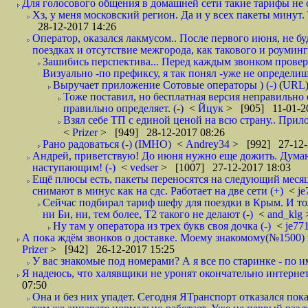
Для голосового общения в домашней сети такие тарифы не о
Хз, у меня московский регион. Да и у всех пакеты минут. 
28-12-2017 14:26
Оператор, оказался лакмусом.. После первого июня, не бу
поездках и отсутствие межгорода, как такового и роуминга.
Зашибись перспектива... Перед каждым звонком проверят
Визуально -по префиксу, я так понял -уже не определи
Выручает приложение Сотовые операторы ) (-)
(
URL
Тоже поставил, но бесплатная версия неправильно
правильно определяет. (-)
<
Йцук
> [905] 11-01-2
Взял себе ТП с единой ценой на всю страну.. При
<
Prizer
> [949] 28-12-2017 08:26
Рано радоваться (-) (IMHO)
<
Andrey34
> [992] 27-12-
Андрей, приветствую! До июня нужно еще дожить. Думаю 
наступающим! (-)
<
vedser
> [1007] 27-12-2017 18:03
Ещё плюсы есть, пакеты переносятся на следующий месяц 
снимают в минус как на сдс. Работает на две сети (+)
<
j
Сейчас подбирал тариф шефу для поездки в Крым. И то
ни Би, ни, тем более, Т2 такого не делают (-)
<
and_klg
Ну там у оператора из трех букв своя дочка (-)
<
je77
А пока ждём звонков о доставке. Моему знакомому(№1500) поз
Prizer
> [942] 26-12-2017 15:25
У вас знакомые под номерами? А я все по старинке - по 
Я надеюсь, что халявщики не уронят окончательно интернет 
07:50
Она и без них упадет. Сегодня ЯТранспорт отказался пока