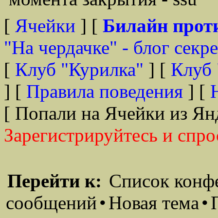
[
Ячейки
] [
Билайн прот
"На чердачке" - блог секр
[
Клуб "Курилка"
] [
Клуб 
] [
Правила поведения
] [
[ Попали на Ячейки из Ян
Зарегистрируйтесь и спро
Перейти к:
Список конф
сообщений
•
Новая тема
•