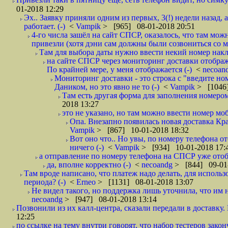
01-2018 12:29
Эх.. Заявку приняли одним из первых, 3(!) недели назад, 
работает. (-)
<
Vampik
> [965] 08-01-2018 20:51
4-го числа зашёл на сайт СПСР, оказалось, что там мож
привезли (хотя дэни сам должны были созвониться со мн
Там для выбора даты нужно ввести некий номер накла
на сайте СПСР через мониторинг доставки отображ
По крайней мере, у меня отображается (-)
<
necoan
Мониторинг доставки - это строка с "введите но
Даником, но это явно не то (-)
<
Vampik
> [1046]
Там есть другая форма для заполнения номером 
2018 13:27
это не указано, но там можно ввести номер моб
Опа. Внезапно появилась новая доставка Кра
Vampik
> [867] 10-01-2018 18:32
Вот оно что.. Но увы, по номеру телефона о
ничего (-)
<
Vampik
> [934] 10-01-2018 17:
а отправление по номеру телефона на СПСР уже отоб
да, вполне корректно (-)
<
necoandg
> [844] 09-01
Там вроде написано, что платеж надо делать, для использ
периода? (-)
<
Erneo
> [1131] 08-01-2018 13:07
Не видел такого, но поддержка лишь уточнила, что им 
necoandg
> [947] 08-01-2018 13:14
Позвонили из их калл-центра, сказали передали в доставку. И
12:25
по ссылке на тему внутри говорят, что набор тестеров зак