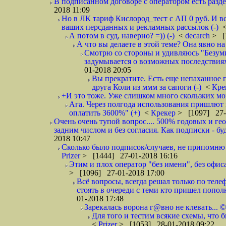
В подписанном договоре с оператором есть разде
2018 11:09
Но в ЛК тариф Кислород_тест с АП 0 руб. И вс
ваших персданных и рекламных рассылок (-)
А потом в суд, наверно? =)) (-)
<
decarch
> [
А что вы делаете в этой теме? Она явно на д
Смотрю со стороны и удивляюсь "Безумию
задумывается о возможных последствия
01-2018 20:05
Вы прекратите. Есть еще непаханное 
друга Коли из ммм за сапоги (-)
<
Кре
+И это тоже. Уже слишком много скользких мо
Ага. Через полгода использования пришлют п
оплатить 3600%" (+)
<
Крекер
> [1097] 27-
Очень очень тупой вопрос.... 500% годовых и ге
задним числом и без согласия. Как подписки - бу
2018 10:47
Сколько было подписок/случаев, не припомню 
Prizer
> [1444] 27-01-2018 16:16
Этим и плох оператор "без имени", без офиса
> [1096] 27-01-2018 17:00
Всё вопросы, всегда решал только по телеф
стоять в очереди с теми кто пришел попол
01-2018 17:48
Зарекалась ворона г@вно не клевать... ©
Для того и тестим всякие схемы, что б
<
Prizer
> [1053] 28-01-2018 09:22