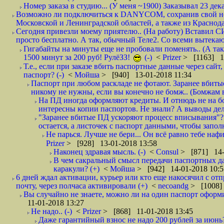
Номер заказа в студию... (У меня ~1900) Заказывал 23 дека
Возможно ли подключиться к DANYCOM, сохранив свой номе
Московской и Ленинградской областей, а также из Краснода
Сегодня привезли моему приятелю.. (На работу) Вставил СИ
просто бесплатно. А так, обычный Теле2. Со всеми вытек
Гигабайты на минуты еще не пробовали поменять.. (А та
1500 минут за 200 руб! РулёЗЗ!
(-)
<
Prizer
> [1163] 1
Т.е., если при заказе вбить паспортные данные через сай
паспорт? (-)
<
Мойша
> [940] 13-01-2018 11:34
Паспорт при любом раскладе не фотают. Заранее вбит
никому не нужны, если вы конечно не бомж.. (Бомжам в
На ПД иногда оформляют кредиты. И отнюдь не на б
интересны копии паспортов. Не знали? А выводы дела
"Заранее вбитые ПД ускоряют процесс вписывания"?
остается, а листочек с паспорт данными, чтобы заполн
Не парься. Лучше не бери... Он всё равно тебе нафи
Prizer
> [928] 13-01-2018 13:58
Наконец здравая мысль. (-)
<
Consul
> [871] 14-
В чем сакральный смысл передачи паспортных да
каракули? (+)
<
Мойша
> [942] 14-01-2018 10:5
6 дней ждал активации, курьер или кто еще накосячил с от
почту, через полчаса активировали (+)
<
necoandg
> [1008]
Вы случайно не знаете, можно ли на один паспорт оформи
11-01-2018 13:27
Не надо.. (-)
<
Prizer
> [868] 11-01-2018 13:45
Даже гарантийный взнос не надо 200 рублей за июнь?