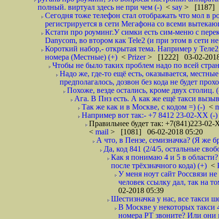
полный. виртуал здесь не при чем (-)
<
say
> [1187] 
Сегодня тоже телефон стал отображать что мол в р
регистрируется в сети Мегафона со всеми вытекаю
Кстати про роуминг.У симки есть сим-меню с пере
Danycom, во втором как Tele2 (и при этом в сети не 
Короткий набор,- открытая тема. Например у Теле2
номера (Местные) (+)
<
Prizer
> [1222] 03-02-2018
Чтобы не было таких проблем надо по всей стране
Надо же, где-то ещё есть, оказывается, местны
предполагалось, дозвон без кода не будет проход
Похоже, везде остались, кроме двух столиц. 
Ага. В Пнз есть. А как же ещё такси вызыв
Так же как и в Москве, с кодом =) (-)
<
m
Например вот так:- +7 8412 23-02-ХХ (-
Правильнее будет так: +7(841)223-02-Х
<
mail
> [1081] 06-02-2018 05:20
А что, в Пензе, семизначка? (Я же бр
Да, код 841 (2/4/5, остальные сво
Как я понимаю 4 и 5 в области?
после трёхзначного кода) (+)
<
У меня ноут сайт Россвязи не
человек ссылку дал, так на то
02-2018 05:39
Шестизначка у нас, все такси ш
В Москве у некоторых такси 
номера РТ звоните? Или они в