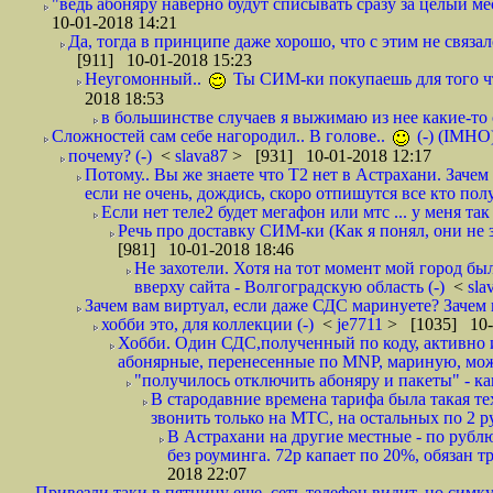
"ведь абоняру наверно будут списывать сразу за целый мес
10-01-2018 14:21
Да, тогда в принципе даже хорошо, что с этим не связал
[911] 10-01-2018 15:23
Неугомонный..
Ты СИМ-ки покупаешь для того ч
2018 18:53
в большинстве случаев я выжимаю из нее какие-то со
Сложностей сам себе нагородил.. В голове..
(-) (IMHO
почему? (-)
<
slava87
> [931] 10-01-2018 12:17
Потому.. Вы же знаете что Т2 нет в Астрахани. Зачем
если не очень, дождись, скоро отпишутся все кто полу
Если нет теле2 будет мегафон или мтс ... у меня так 
Речь про доставку СИМ-ки (Как я понял, они не з
[981] 10-01-2018 18:46
Не захотели. Хотя на тот момент мой город бы
вверху сайта - Волгоградскую область (-)
<
sla
Зачем вам виртуал, если даже СДС маринуете? Зачем 
хобби это, для коллекции (-)
<
je7711
> [1035] 10-
Хобби. Один СДС,полученный по коду, активно и
абонярные, перенесенные по MNP, мариную, може
"получилось отключить абоняру и пакеты" - как
В стародавние времена тарифа была такая те
звонить только на МТС, на остальных по 2 руб
В Астрахани на другие местные - по рубл
без роуминга. 72р капает по 20%, обязан т
2018 22:07
Привезли таки в пятницу еще, сеть телефон видит, но симку