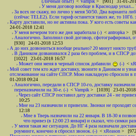
(Личный опыт)
<
Vampik
> [901] 31-01-201
У меня договор вообще в Краснодар уехал...
За всех не скажу, но лично у меня 50/50. Два варианта л
(сейчас TELE2). Если тариф останется таких же, то 10Гб. 
Карту доставили, но не активна пока. У кого есть советы к
24-01-2018 12:41
У меня вечером того же дня заработала (-)
<
antropka
> [9
Аналогично. Заполнил свой договор, сфотографировал, 
[930] 24-01-2018 12:53
А до них дозвониться вообще реально? 20 минут никто трубк
В Даником дозванивался 2 раза без проблем, и в СПСР дозв
[1022] 23-01-2018 16:57
Может они меня в черный список добавили
(-)
<
xR
Мой совет тем кто ждет доставку, звоните в Даником и узн
отслеживание на сайте СПСР. Мою накладную сбросили в п
01-2018 09:24
Аналогично, передали в СПСР 10-го, доставку назначили н
переназначили на 30-е. (-)
<
Vampik
> [1039] 23-01-2018
Через сайт СПСР поставил дату доставки 24 - не привезл
10:25
Мне на 23 назначили и привезли. Звонки не проходят 
12:18
Мне в Тверь назначили на 22 января. В 18-30 я позво
что привез (в 12:00 23 января) и сказал, что симки раз
У меня такая же ситуация. До НГ 4 раза назначали доставк
роуминге, конечно я сбросил звонок. (-)
<
xReason
> [972