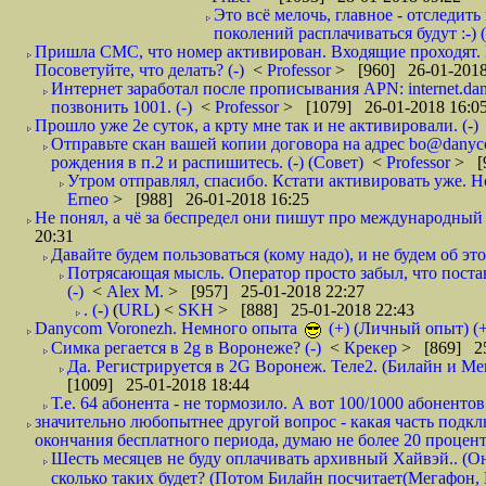
Это всё мелочь, главное - отследит
поколений расплачиваться будут :-) (
Пришла СМС, что номер активирован. Входящие проходят. И
Посоветуйте, что делать? (-)
<
Professor
> [960] 26-01-2018
Интернет заработал после прописывания APN: internet.da
позвонить 1001. (-)
<
Professor
> [1079] 26-01-2018 16:0
Прошло уже 2е суток, а крту мне так и не активировали. (-)
Отправьте скан вашей копии договора на адрес bo@danyc
рождения в п.2 и распишитесь. (-) (Совет)
<
Professor
> [
Утром отправлял, спасибо. Кстати активировать уже. Но 
Erneo
> [988] 26-01-2018 16:25
Не понял, а чё за беспредел они пишут про международный 
20:31
Давайте будем пользоваться (кому надо), и не будем об этом
Потрясающая мысль. Оператор просто забыл, что постави
(-)
<
Alex M.
> [957] 25-01-2018 22:27
. (-)
(
URL
) <
SKH
> [888] 25-01-2018 22:43
Danycom Voronezh. Немного опыта
(+) (Личный опыт) (+
Симка регается в 2g в Воронеже? (-)
<
Крекер
> [869] 25
Да. Регистрируется в 2G Воронеж. Теле2. (Билайн и Мег
[1009] 25-01-2018 18:44
Т.е. 64 абонента - не тормозило. А вот 100/1000 абонентов
значительно любопытнее другой вопрос - какая часть подк
окончания бесплатного периода, думаю не более 20 проценто
Шесть месяцев не буду оплачивать архивный Хайвэй.. (Он 
сколько таких будет? (Потом Билайн посчитает(Мегафон, 