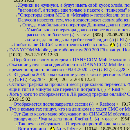
2020 19:02
Жулики не жулиуки, а будут иметь свой кусок хлеба, 
"вагонами", а теперь еще только в пакете с "танкером" и
"Операторы связи МТС и «Мегафон» потребовали от вир
Danycom известен тем, что предоставляет своим абонент
Откуда у мобильного оператора Даником долги перед
У мобильного оператора долгов скорее всего и нет
рассылку по базе мтс (-)
<
lev
> [808] 20-08-2020 
кстати, да. он ведь на хребте теле2 сидит (-)
(
URL
)
Любят наши ОпСоСы выстрелить себе в ногу...
(-)
<
DANYCOM.Mobile дарит абонентам 200 200 Гб в канун Нового
[1020] 26-12-2019 12:30
Перейти со своим номером к DANYCOM.Mobile можно в 5
Оказание услуг связи для абонентов DANYCOM.Mobile на 
временно приостановлено с 09.01.2020 г. (+)
(
URL
) <
ag28
>
С 31 декабря 2019 года оказание услуг связи в регионах Рос
(-)
(
URL
) <
ag28
> [859] 26-12-2019 12:24
Остатки трафика за прошлый месяц прикольно перенесли. Ф
ещё и гиги в минуты все перевёл и потратил. (-)
<
Rust
> [
Хоть у кого то отображается в ЛК расход трафика онлайн? О
2019 15:02
Отображается после закрытия сессии (-)
<
Reeboot
> [917
Тут в комментах пишут, что на дэником не ходят СМС от Мо
Тут Даню как-то мало обсуждают, но СИМ-СИМ обсуждали 
сподручнее. Чудны дела твои, Ячейки!.. (-)
<
qace
> [954]
Так нечего обсужжать.. Оператор простой как палка-верё
Вот и тишина..
(-)
<
Prizer
> [1014] 18-05-2019 13: