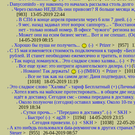
Danycominfo - ну наконец-то началась рассылка столь дол
Через сколько НЕДЕЛЬ они привозят? Я больше месяца жду,
[983] 13-05-2019 22:44
В СПб в конце апреля привезли через 6 или 7 дней. (-)
9 мес. назад задавал этот вопрос саппорту... - "Восст
нет - только новый номер. В офисе "чужого" региона во
Может они на есим бизнес метят... Вот и не спешат.. (О
14-05-2019 08:15
Хорошо бы пуша не получить...
(-)
<
Prizer
> [957] 13
С 15 мая изменяется стоимость подключения к тарифу «Бесп
рублей. И станет необходимо ежемесячно и тратить, и попол
Так народ ломанулся... Это сладкое слово халява... (-)
<
Pr
Все еще хуже: это интриги архангельского дилера. (+)
(
Номанн! Так держать!
(-) (IMHO)
<
Prizer
> [1011
Все не так как на самом деле: Даня подтвердил, чт
[1018] 18-05-2019 11:19
Это сладкое слово "Халява" - тариф Бесплатный (+) (Личны
Хотел взять на майские протестировать... в общем две не
идёт в доставку. Сегодня смс - симка передана в доставку.
Около полуночи (сегодня) оставил заявку. Около 10-ти у
2019 18:34
Сутки прочь... - "Передано в доставку". (-)
<
SKH
> 
Быстро! (-)
<
ag28
> [1194] 14-05-2019 23:15
Сегодня привезли. (-)
<
SKH
> [1038] 22-05-20
А кто нибудь пользовался data-роумингом в других странах?
Steuer
> [955] 26-04-2019 08:57