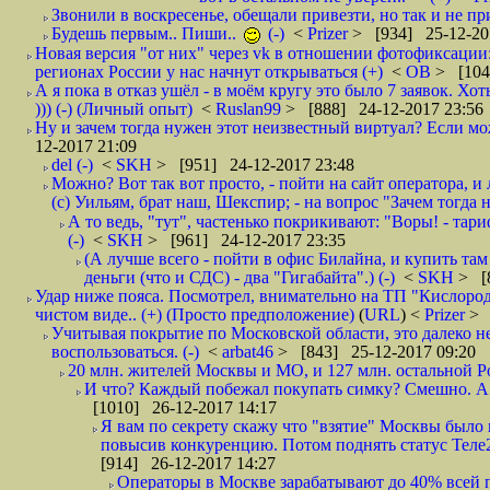
Звонили в воскресенье, обещали привезти, но так и не при
Будешь первым.. Пиши..
(-)
<
Prizer
> [934] 25-12-20
Новая версия "от них" через vk в отношении фотофиксаци
регионах России у нас начнут открываться (+)
<
ОВ
> [104
А я пока в отказ ушёл - в моём кругу это было 7 заявок. Х
))) (-) (Личный опыт)
<
Ruslan99
> [888] 24-12-2017 23:56
Ну и зачем тогда нужен этот неизвестный виртуал? Если м
12-2017 21:09
del (-)
<
SKH
> [951] 24-12-2017 23:48
Можно? Вот так вот просто, - пойти на сайт оператора, и л
(с) Уильям, брат наш, Шекспир; - на вопрос "Зачем тогда 
А то ведь, "тут", частенько покрикивают: "Воры! - тариф-
(-)
<
SKH
> [961] 24-12-2017 23:35
(А лучше всего - пойти в офис Билайна, и купить там 
деньги (что и СДС) - два "Гигабайта".) (-)
<
SKH
> [
Удар ниже пояса. Посмотрел, внимательно на ТП "Кислород"
чистом виде.. (+) (Просто предположение)
(
URL
) <
Prizer
> 
Учитывая покрытие по Московской области, это далеко н
воспользоваться. (-)
<
arbat46
> [843] 25-12-2017 09:20
20 млн. жителей Москвы и МО, и 127 млн. остальной Рос
И что? Каждый побежал покупать симку? Смешно. А вт
[1010] 26-12-2017 14:17
Я вам по секрету скажу что "взятие" Москвы было 
повысив конкуренцию. Потом поднять статус Теле2 
[914] 26-12-2017 14:27
Операторы в Москве зарабатывают до 40% всей пр