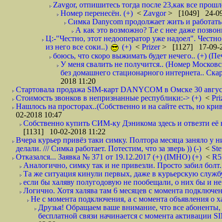
Zavgor, отпишитесь тогда после 23,как все прошло
Номер перенесён. (+)
<
Zavgor
> [1049] 24-09
Симка Danycom продолжает жить и работать 
А как это возможно? Т.е с нее даже позвон
Ц:-"Честно, этот недооператор уже надоел". Честно
из него все соки..)
(+)
<
Prizer
> [1127] 17-09-2
боюсь, что скоро выжимать будет нечего.. (+) (Пе
У меня свалить не получится.. (Номер Московс
без домашнего стационарного интернета.. Ск
2018 11:20
Стартовала продажа SIM-карт DANYCOM в Омске 30 августа 
Стоимость звонков в непризнанные республики:-> (+)
<
Pri
Нашлось на просторах..(Собственно и на сайте есть, но криво. А наро
02-2018 10:47
Собственно купить СИМ-ку Дэникома здесь и отвезти её в
[1131] 10-02-2018 11:22
Вчера курьер привёз таки симку. Полтора месяца заняло у н
делали. /// Симка работает. Потестим, что за зверь )) (-)
<
St
Отказался... Заявка № 371 от 19.12.2017 (+) (IMHO) (+)
<
R
Аналогично, симку так и не привезли. Просто забил болт. 
Та же ситуация кинули первых, даже в курьерскую службу
если бы халяву полугодовую не пообещали, о них бы и не
Логично. Хотя халява там 6 месяцев с момента подключени
Не с момента подключения, а с момента объявления о хал
Друзья! Обращаем ваше внимание, что все абоненты, 
бесплатной связи начинается с момента активации 