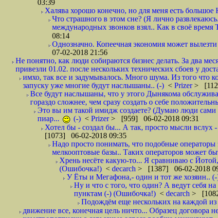
03:39
Халява хорошо конечно, но для меня есть большое 
Что страшного в этом сне? (Я лично развлекаюсь.
международных звонков взял.. Как в своё время
08:14
Однозначно. Копеечная экономия может вылезти
07-02-2018 21:56
Не понятно, как люди собираются бизнес делать. За два мес
привезли 01.02. после нескольких технических сбоев у дост
имхо, так все и задумывалось. Много шума. Из того что к
запуску уже многие будут наслышаны.. (-)
<
Prizer
> [112
Все будут наслышаны, что у этого Дынякома обслужива
гораздо сложнее, чем сразу создать о себе положительн
Это вы им такой имидж создаете? (Думаю люди сами оп
пиар...
(-)
<
Prizer
> [959] 06-02-2018 09:31
Хотел бы - создал бы... А так, просто мысли вслух 
[1073] 06-02-2018 09:35
Надо просто понимать, что подобные операторы 
мелкооптовые базы.. Таких операторов может быт
Хрень несёте какую-то... Я сравниваю с Йотой
(Ошибочка!)
<
decarch
> [1387] 06-02-2018 0
У Ёты и Мегафона,- один и тот же хозяин.. (-
Ну и что с того, что один? А ведут себя 
пунктам (-) (Ошибочка!)
<
decarch
> [1082
Подождём еще нескольких на каждой из 
движение все, конечная цель ничто... Образец договора н