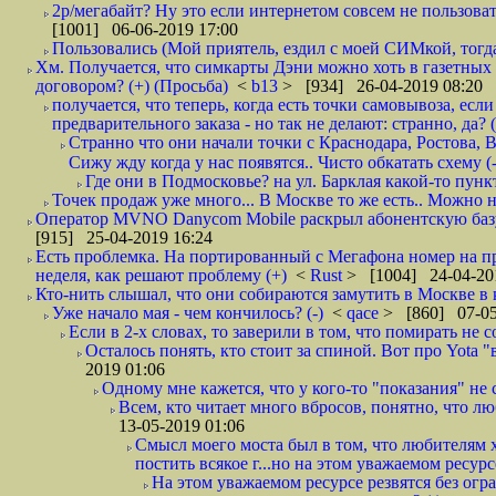
2р/мегабайт? Ну это если интернетом совсем не пользовать
[1001] 06-06-2019 17:00
Пользовались (Мой приятель, ездил с моей СИМкой, тогд
Хм. Получается, что симкарты Дэни можно хоть в газетных к
договором? (+) (Просьба)
<
b13
> [934] 26-04-2019 08:20
получается, что теперь, когда есть точки самовывоза, есл
предварительного заказа - но так не делают: странно, да? (
Странно что они начали точки с Краснодара, Ростова,
Сижу жду когда у нас появятся.. Чисто обкатать схему (-
Где они в Подмосковье? на ул. Барклая какой-то пункт
Точек продаж уже много... В Москве то же есть.. Можно на
Оператор MVNO Danycom Mobile раскрыл абонентскую базу.
[915] 25-04-2019 16:24
Есть проблемка. На портированный с Мегафона номер на при
неделя, как решают проблему (+)
<
Rust
> [1004] 24-04-20
Кто-нить слышал, что они собираются замутить в Москве в к
Уже начало мая - чем кончилось? (-)
<
qace
> [860] 07-05
Если в 2-х словах, то заверили в том, что помирать не с
Осталось понять, кто стоит за спиной. Вот про Yota "
2019 01:06
Одному мне кажется, что у кого-то "показания" не с
Всем, кто читает много вбросов, понятно, что люб
13-05-2019 01:06
Смысл моего моста был в том, что любителям х
постить всякое г...но на этом уважаемом ресурсе.
На этом уважаемом ресурсе резвятся без огр