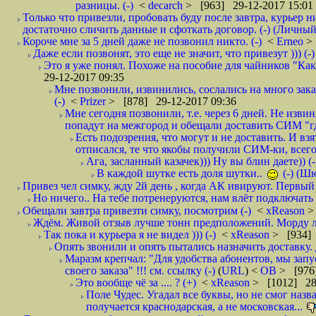
разницы. (-)
<
decarch
> [963] 29-12-2017 15:01
Только что привезли, пробовать буду после завтра, курьер н
достаточно сличить данные и сфоткать договор. (-) (Личный 
Короче мне за 5 дней даже не позвонил никто. (-)
<
Erneo
>
Даже если позвонят, это еще не значит, что привезут ))) (-)
Это я уже понял. Похоже на пособие для чайников "Как о
29-12-2017 09:35
Мне позвонили, извинились, сослались на много заказ
(-)
<
Prizer
> [878] 29-12-2017 09:36
Мне сегодня позвонили, т.е. через 6 дней. Не изв
попадут на межгород и обещали доставить СИМ "где
Есть подозрения, что могут и не доставить. И взят
отписался, те что якобы получили СИМ-ки, всего 
Ага, засланный казачек))) Ну вы блин даете)) (-
В каждой шутке есть доля шутки..
(-) (Ш
Привез чел симку, жду 2й день , когда АК ивируют. Первый р
Но ничего.. На тебе потренеруются, нам влёт подключать б
Обещали завтра привезти симку, посмотрим (-)
<
xReason
>
Ждём. Живой отзыв лучше тонн предположений. Морду ли
Так пока и курьера я не видел ))) (-)
<
xReason
> [934] 
Опять звонили и опять пытались назначить доставку. 
Маразм крепчал: "Для удобства абонентов, мы запу
своего заказа" !!! см. ссылку (-)
(
URL
) <
ОВ
> [976
Это вообще чё за .... ? (+)
<
xReason
> [1012] 28
Поле Чудес. Угадал все буквы, но не смог наз
получается краснодарская, а не московская...