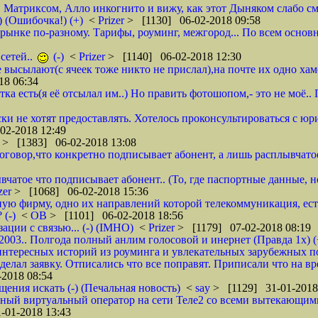
, Матриксом, Алло инкогнито и вижу, как этот Дыняком слабо см
) (Ошибочка!) (+)
<
Prizer
> [1130] 06-02-2018 09:58
на рынке по-разному. Тарифы, роуминг, межгород... По всем основ
сетей..
(-)
<
Prizer
> [1140] 06-02-2018 12:30
не высылают(с ячеек тоже никто не прислал),на почте их одно ха
18 06:34
тка есть(я её отсылал им..) Но править фотошопом,- это не моё.
ки не хотят предоставлять. Хотелось проконсультироваться с юр
02-2018 12:49
r
> [1383] 06-02-2018 13:08
 договор,что конкретно подписывает абонент, а лишь расплывча
вчатое что подписывает абонент.. (То, где паспортные данные, н
zer
> [1068] 06-02-2018 15:36
ую фирму, одно их направлений которой телекоммуникация, ест
 (-)
<
ОВ
> [1101] 06-02-2018 18:56
ции с связью... (-) (IMHO)
<
Prizer
> [1179] 07-02-2018 08:19
 2003.. Полгода полный анлим голосовой и инернет (Правда 1х) (
нтересных историй из роуминга и увлекательных зарубежных пое
делал заявку. Отписались что все поправят. Приписали что на вр
2018 08:54
щения искать (-) (Печальная новость)
<
say
> [1129] 31-01-2018
ычный виртуальный оператор на сети Теле2 со всеми вытекающим
-01-2018 13:43