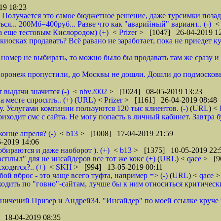
19 18:23
 Получается это самое бюджетное решение, даже турсимки позади.
ся... 200Мб=400руб... Разве что как "аварийный" вариант.. (-)
а еще тестовым Кислородом) (+)
<
Prizer
> [1047] 26-04-2019 1
иосках продавать? Всё равано не заработает, пока не приедет ку
и номер не выбирать, то можно было бы продавать там же сразу и б
 Воронеж пропустили, до Москвы не дошли. Дошли до подмосковь
 выдачи значится (-)
<
nbv2002
> [1024] 08-05-2019 13:23
 месте спросить.. (+)
(
URL
) <
Prizer
> [1161] 26-04-2019 08:48
 Услугами компании пользуются 120 тыс клиентов. (-)
(
URL
) <
ходит смс с сайта. Не могу попасть в личный кабинет. Завтра б
онце апреля? (-)
<
b13
> [1008] 17-04-2019 21:59
-2019 14:06
обираются и даже наоборот ). (+)
<
b13
> [1375] 10-05-2019 22:
всплыл" для не инсайдеров все тот же кокс (+)
(
URL
) <
qace
> [9
ходятся?.. (+)
<
SKH
> [994] 13-05-2019 00:11
ой вброс - это чаще всего туфта, например => (-)
(
URL
) <
qace
>
дить по "говно"-сайтам, лучше бы к ним относиться критически и
аничений Призер и Андрей34. "Инсайдер" по моей ссылке круче их
 18-04-2019 08:35