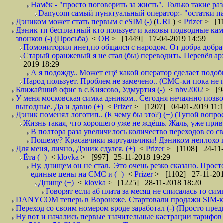
Намёк - "просто поговорить за жисть". Только такие ра
Danycom самый пунктуальный оператор:- "остатки па
Дэником может стать первым с еSIM (-)
(
URL
) <
Prizer
> [11
Дэник тп бесплатный кто пользует и каковы подводные камн
звонков (-) (Просьба)
<
ОВ
> [1449] 17-04-2019 14:59
Помониторил инет,по общался с народом. От добра добра 
Старый оранжевый я не стал (бы) переводить. Перевёл а
2019 18:29
А я подожду.. Может ещё какой оператор сделает подо
Народ пользует. Проблем не замечено.. (СМС-ки пока не п
Ближайший офис в с.Киясово, Удмуртия (-)
<
nbv2002
> [9
У меня московская симка дэником.. Сегодня нечаянно позво
выгодные. Да и давно (+)
<
Prizer
> [1207] 04-01-2019 11:
Дэник поменял логотип.. (К чему бы это?) (+) (Тупой вопро
Жизнь такая, что хорошего уже не ждёшь. Жаль, уже привы
В полтора раза увеличилось количество переходов со
Пошему? Красавчики виртуальчики! Дэником неплохо по
Для меня, лично, Дэник сдулся. (+)
<
Prizer
> [1108] 24-11-
Ёта (+)
<
klovka
> [997] 25-11-2018 19:29
Ну, днищем он не стал.. Это очень резко сказано. Прост
единые цены на СМС и (+)
<
Prizer
> [1102] 27-11-201
Днище (+)
<
klovka
> [1225] 28-11-2018 18:20
Говорят если аб плата за месяц не списалась то симк
DANYCOM теперь в Воронеже. Стартовали продажи SIM-карт
Переход со своим номером вроде заработал (-) (Просто пре
Ну вот и начались первые значительные кастрации тарифов 