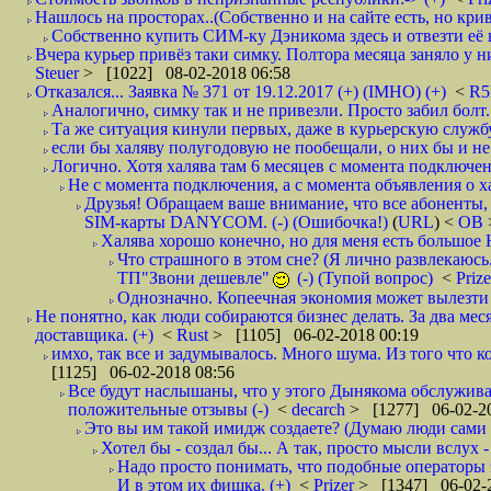
Нашлось на просторах..(Собственно и на сайте есть, но криво. А наро
Собственно купить СИМ-ку Дэникома здесь и отвезти её в
Вчера курьер привёз таки симку. Полтора месяца заняло у них
Steuer
> [1022] 08-02-2018 06:58
Отказался... Заявка № 371 от 19.12.2017 (+) (IMHO) (+)
<
R
Аналогично, симку так и не привезли. Просто забил болт. 
Та же ситуация кинули первых, даже в курьерскую службу
если бы халяву полугодовую не пообещали, о них бы и не
Логично. Хотя халява там 6 месяцев с момента подключени
Не с момента подключения, а с момента объявления о хал
Друзья! Обращаем ваше внимание, что все абоненты, 
SIM-карты DANYCOM. (-) (Ошибочка!)
(
URL
) <
ОВ
Халява хорошо конечно, но для меня есть большое 
Что страшного в этом сне? (Я лично развлекаюсь.
ТП"Звони дешевле"
(-) (Тупой вопрос)
<
Priz
Однозначно. Копеечная экономия может вылезти
Не понятно, как люди собираются бизнес делать. За два мес
доставщика. (+)
<
Rust
> [1105] 06-02-2018 00:19
имхо, так все и задумывалось. Много шума. Из того что к
[1125] 06-02-2018 08:56
Все будут наслышаны, что у этого Дынякома обслуживан
положительные отзывы (-)
<
decarch
> [1277] 06-02-20
Это вы им такой имидж создаете? (Думаю люди сами оп
Хотел бы - создал бы... А так, просто мысли вслух 
Надо просто понимать, что подобные операторы 
И в этом их фишка. (+)
<
Prizer
> [1347] 06-02-2