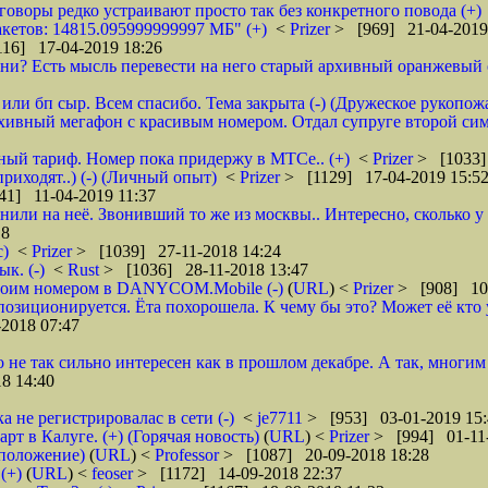
зговоры редко устраивают просто так без конкретного повода (+)
кетов: 14815.095999999997 МБ" (+)
<
Prizer
> [969] 21-04-2019
16] 17-04-2019 18:26
и? Есть мысль перевести на него старый архивный оранжевый от 
или бп сыр. Всем спасибо. Тема закрыта (-) (Дружеское рукопож
рхивный мегафон с красивым номером. Отдал супруге второй сим
бный тариф. Номер пока придержу в МТСе.. (+)
<
Prizer
> [1033]
риходят..) (-) (Личный опыт)
<
Prizer
> [1129] 17-04-2019 15:5
41] 11-04-2019 11:37
нили на неё. Звонивший то же из москвы.. Интересно, сколько 
18
с)
<
Prizer
> [1039] 27-11-2018 14:24
к. (-)
<
Rust
> [1036] 28-11-2018 13:47
 своим номером в DANYCOM.Mobile (-)
(
URL
) <
Prizer
> [908] 10-
зиционируется. Ёта похорошела. К чему бы это? Может её кто 
2018 07:47
о не так сильно интересен как в прошлом декабре. А так, многим
8 14:40
а не регистрировалас в сети (-)
<
je7711
> [953] 03-01-2019 15:
 в Калуге. (+) (Горячая новость)
(
URL
) <
Prizer
> [994] 01-11-
дположение)
(
URL
) <
Professor
> [1087] 20-09-2018 18:28
(+)
(
URL
) <
feoser
> [1172] 14-09-2018 22:37