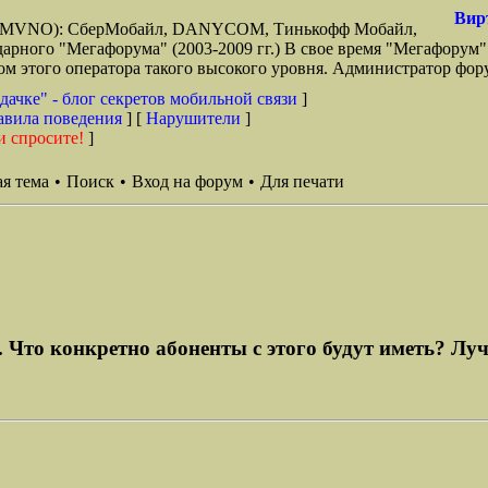
Вир
зи (MVNO): СберМобайл, DANYCOM, Тинькофф Мобайл,
арного "Мегафорума" (2003-2009 гг.) В свое время "Мегафорум"
этого оператора такого высокого уровня. Администратор фору
дачке" - блог секретов мобильной связи
]
авила поведения
] [
Нарушители
]
и спросите!
]
я тема
•
Поиск
•
Вход на форум
•
Для печати
Что конкретно абоненты с этого будут иметь? Лучш