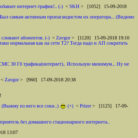
авьте интернет-трафик!.. (-)
<
SKH
> [1052] 15-09-2018
 И. Был самым активным пропагандистом их оператора... (Видимо
 сливают абонентов. (-)
<
Zavgor
> [1120] 15-09-2018 19:10
таки нормальная как на сети Т2? Тогда надо и АП сократить
0 СМС 30 Гб трафика(интернет).. Использую минимум... Ну не
<
Zavgor
> [960] 17-09-2018 20:38
2
. (Выжму из него все соки..)
(+)
<
Prizer
> [1125] 17-09-
 приятель без домашнего стационарного интернета..
18 13:07