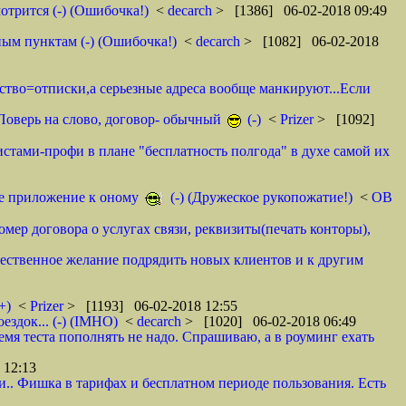
отрится (-) (Ошибочка!)
<
decarch
> [1386] 06-02-2018 09:49
ным пунктам (-) (Ошибочка!)
<
decarch
> [1082] 06-02-2018
мство=отписки,а серьезные адреса вообще манкируют...Если
. Поверь на слово, договор- обычный
(-)
<
Prizer
> [1092]
истами-профи в плане "бесплатность полгода" в духе самой их
тое приложение к оному
(-) (Дружеское рукопожатие!)
<
ОВ
омер договора о услугах связи, реквизиты(печать конторы),
ественное желание подрядить новых клиентов и к другим
+)
<
Prizer
> [1193] 06-02-2018 12:55
здок... (-) (IMHO)
<
decarch
> [1020] 06-02-2018 06:49
емя теста пополнять не надо. Спрашиваю, а в роуминг ехать
 12:13
и.. Фишка в тарифах и бесплатном периоде пользования. Есть