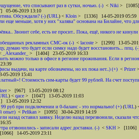
щущение, что списывают раз в сутки, ночью. (-)
<
Niki
> [1085]
] 05-06-2019 13:10
тива. Обсуждали? (-)
(
URL
) <
Kloin
> [1336] 14-05-2019 05:59
ще меньше, хотя у них "халява" основана на Билайне, что для м
вка.. Звонит себе, есть не просит.. Пока, ещё, никого не кинули
го обещанных рекламных СМС-ок (-)
<
lacoste
> [1299] 13-05-201
 думаю что будет если симку надо будет восстановить... ппц. (-
<
_Alexander_
> [1404] 23-05-2019 16:33
ановить можно только в офисе в регионе проживания. Если в реги
23:39
фисы выдачи, на карте обозначены, но их пока нет..) (+)
<
Prizer
-05-2019 15:41
латный»! Стоимость сим-карты будет 99 рублей. На счет поступи
izer
> [967] 13-05-2019 08:12
URL
) <
qace
> [1047] 13-05-2019 11:03
] 13-05-2019 12:32
о 99 руб при подключении и 0-баланс - это нормально! (+)
(
URL
)
й опыт)
<
Pelikan
> [1095] 30-04-2019 14:19
ели назад оставил заявку. Неделю назад перезвонили, сказали что
16:35
тра отзвонились - записали адрес доставки. (-)
<
SKH
> [1106] 
[1066] 14-05-2019 23:11