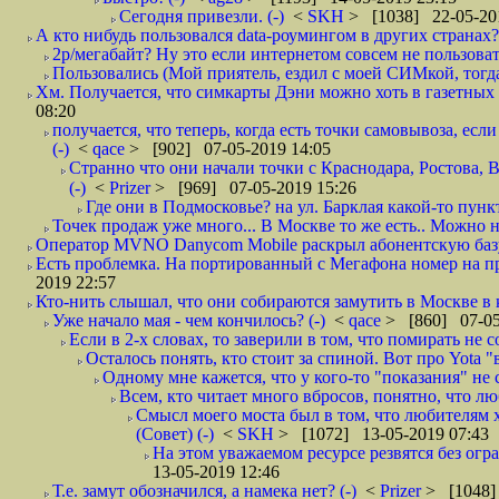
Сегодня привезли. (-)
<
SKH
> [1038] 22-05-20
А кто нибудь пользовался data-роумингом в других странах?
2р/мегабайт? Ну это если интернетом совсем не пользовать
Пользовались (Мой приятель, ездил с моей СИМкой, тогд
Хм. Получается, что симкарты Дэни можно хоть в газетных к
08:20
получается, что теперь, когда есть точки самовывоза, есл
(-)
<
qace
> [902] 07-05-2019 14:05
Странно что они начали точки с Краснодара, Ростова,
(-)
<
Prizer
> [969] 07-05-2019 15:26
Где они в Подмосковье? на ул. Барклая какой-то пункт
Точек продаж уже много... В Москве то же есть.. Можно на
Оператор MVNO Danycom Mobile раскрыл абонентскую базу.
Есть проблемка. На портированный с Мегафона номер на при
2019 22:57
Кто-нить слышал, что они собираются замутить в Москве в к
Уже начало мая - чем кончилось? (-)
<
qace
> [860] 07-05
Если в 2-х словах, то заверили в том, что помирать не с
Осталось понять, кто стоит за спиной. Вот про Yota "
Одному мне кажется, что у кого-то "показания" не с
Всем, кто читает много вбросов, понятно, что люб
Смысл моего моста был в том, что любителям хо
(Совет) (-)
<
SKH
> [1072] 13-05-2019 07:43
На этом уважаемом ресурсе резвятся без огр
13-05-2019 12:46
Т.е. замут обозначился, а намека нет? (-)
<
Prizer
> [1048]