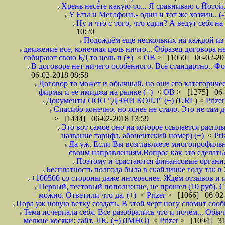
Хрень несёте какую-то... Я сравниваю с Йотой
У Ёты и Мегафона,- один и тот же хозяин.. (-
Ну и что с того, что один? А ведут себя 
10:20
Подождём еще нескольких на каждой из 
движение все, конечная цель ничто... Образец договора 
собирают свою БД то цель п (+)
<
ОВ
> [1050] 06-02-20
В договоре нет ничего особенного. Всё стандартно.. Фо
06-02-2018 08:58
Договор то может и обычный, но они его категоричес
фирмы и ее имиджа на рынке (+)
<
ОВ
> [1275] 06-
Документы ООО "ДЭНИ КОЛЛ" (+)
(
URL
) <
Prize
Спасибо конечно, но яснее не стало. Это не сам
> [1444] 06-02-2018 13:59
Это вот самое оно на которое ссылается расплы
название тарифа, абонентский номер) (+)
<
Pri
Да уж. Если Вы возглавляете многопрофильн
своим направлениям.Вопрос как это сделать?
Поэтому и срастаются финансовые организа
Бесплатность полгода была в скайлинке году так в
+100500 со стороны даже интереснее. Ждём отзывов и и
Первый, тестовый пополнение, не прошел (10 руб). С
можно. Ответили что да. (+)
<
Prizer
> [1066] 06-02-
Пора уж новую ветку создать. В этой черт ногу сломит сооб
Тема исчерпала себя. Все разобрались что и почём... Об
мелкие косяки: сайт, ЛК, (+) (IMHO)
<
Prizer
> [1094] 31