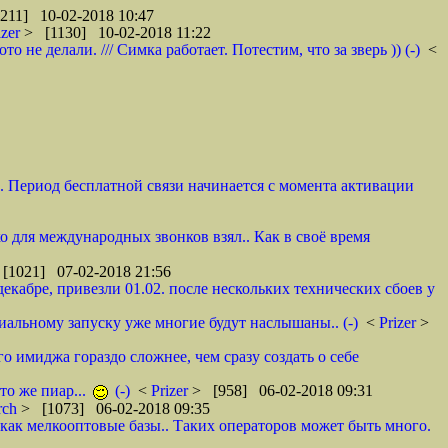
211] 10-02-2018 10:47
izer
> [1130] 10-02-2018 11:22
не делали. /// Симка работает. Потестим, что за зверь )) (-)
<
и. Период бесплатной связи начинается с момента активации
ко для международных звонков взял.. Как в своё время
[1021] 07-02-2018 21:56
декабре, привезли 01.02. после нескольких технических сбоев у
циальному запуску уже многие будут наслышаны.. (-)
<
Prizer
>
о имиджа гораздо сложнее, чем сразу создать о себе
то же пиар...
(-)
<
Prizer
> [958] 06-02-2018 09:31
rch
> [1073] 06-02-2018 09:35
как мелкооптовые базы.. Таких операторов может быть много.