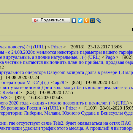
Поделиться…
чая новость) (+)
(
URL
) <
Prizer
> [20618] 23-12-2017 13:06
 - с 24.08.2020г. меняются некоторые параметры вашего тарифн
 виртуальные, а вполне натуральные... (-)
(
URL
) <
Pago
> [902]
ока честные пытаются выполнить план по прибыли, продавая барах
42
туального оператора Danycom возврата долга в размере 1,3 млрд
] 19-08-2020 07:24
 оператором МТС? )) (-)
<
ag28
> [824] 19-08-2020 13:21
а вот у материнской Дэни колл могут быть вполне реальные за смс
 <
Reeboot
> [843] 19-08-2020 17:55
DWS
> [859] 16-08-2020 09:43
 2020 года - акция - нужно позвонить и начислят. (+)
(
URL
) 
6 регионах России (-)
(
URL
) <
Prizer
> [1109] 28-01-2020 15:0
рритории Либерии, Малави, Южного Судана и Венесуэлы будет в
ии, где отсутствует связь Tele2, будет оказываться на сетях ПАО
ктически удвоили трафик этого месяца. А прошлый я выговорил 