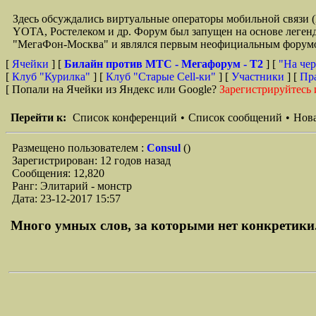
Здесь обсуждались виртуальные операторы мобильной свя
YOTA, Ростелеком и др. Форум был запущен на основе легенд
"МегаФон-Москва" и являлся первым неофициальным форумом 
[
Ячейки
] [
Билайн против МТС - Мегафорум - T2
]
[
"На чер
[
Клуб "Курилка"
] [
Клуб "Старые Сell-ки"
] [
Участники
] [
Пр
[ Попали на Ячейки из Яндекс или Google?
Зарегистрируйтесь 
Перейти к:
Список конференций
•
Список сообщений
•
Нова
Размещено пользователем :
Consul
()
Зарегистрирован: 12 годов назад
Сообщения: 12,820
Ранг: Элитарий - монстр
Дата: 23-12-2017 15:57
Много умных слов, за которыми нет конкретики. 