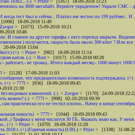
гаю Теле2... (-)
<
Prizer
> [1167] 18-09-2018 11:23
енялись на 3600 мегабайт. Верните украденное! Украли СМС - доб
 И когда тест был и сейчас.. Платил им честно по 199 руб/мес..
[1006] 18-09-2018 11:49
Zavgor
> [1073] 15-09-2018 10:21
9-2018 10:46
ие. И главное на другие тарифы с него переход закрыли. Видимо
менения ) получается, скорость была около 300 кбит ? Или все 
 20-09-2018 15:04
ит/с) (+)
<
Prizer
> [982] 18-09-2018 11:14
няя капля. (-)
<
Rust
> [1017] 15-09-2018 00:28
:- работает,- не трожь).. Итого каждый месяц:- 1000 минут 100
7l
> [1128] 17-09-2018 11:03
сообщение, что предварительно возможность подтверждена. (+)
. (+)
<
777l
> [936] 18-09-2018 09:45
-2018 21:30
без видимых изменений. (-)
<
Zavgor
> [1170] 24-09-2018 22:2
ить можно? (-)
<
777l
> [998] 02-10-2018 09:39
, сам практически его не тестил плотно.. Начну в конце сентября
чальная новость)
<
777l
> [1044] 18-09-2018 09:43
кий..) Трафика у меня числится 30 ГБ.. Выжать знаю как. У меня
.. (+)
<
Prizer
> [1070] 18-09-2018 11:20
2018 г. (+) (Горячая новость)
(
URL
) <
Prizer
> [1338] 31-08-20
zer
> [1125] 11-02-2018 10:12