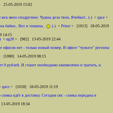
 25-05-2019 15:02
ск явно сподручнее. Чудны дела твои, Ячейки!.. (-)
<
qace
>
 на бабки.. Вот и тишина..
(-)
<
Prizer
> [1013] 18-05-2019
9 14:15
)
<
ag28
> [982] 13-05-2019 22:44
оне офисов нет - только новый номер. В офисе "чужого" региона
> [1080] 14-05-2019 08:15
т 0 рублей. И станет необходимо ежемесячно и тратить, и
 <
qace
> [1018] 18-05-2019 11:19
 симка идёт в доставку. Сегодня смс - симка передана в
13-05-2019 18:34