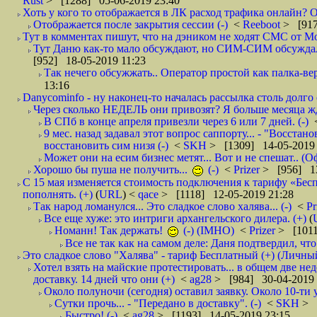
Rust
> [1288] 05-06-2019 23:40
Хоть у кого то отображается в ЛК расход трафика онлайн? О
Отображается после закрытия сессии (-)
<
Reeboot
> [917
Тут в комментах пишут, что на дэником не ходят СМС от Мо
Тут Даню как-то мало обсуждают, но СИМ-СИМ обсуждали е
[952] 18-05-2019 11:23
Так нечего обсужжать.. Оператор простой как палка-верё
13:16
Danycominfo - ну наконец-то началась рассылка столь дол
Через сколько НЕДЕЛЬ они привозят? Я больше месяца жду,
В СПб в конце апреля привезли через 6 или 7 дней. (-)
9 мес. назад задавал этот вопрос саппорту... - "Восст
восстановить сим низя (-)
<
SKH
> [1309] 14-05-2019 
Может они на есим бизнес метят... Вот и не спешат.. (О
Хорошо бы пуша не получить...
(-)
<
Prizer
> [956] 13
С 15 мая изменяется стоимость подключения к тарифу «Бесп
пополнять. (+)
(
URL
) <
qace
> [1118] 12-05-2019 21:28
Так народ ломанулся... Это сладкое слово халява... (-)
<
Pr
Все еще хуже: это интриги архангельского дилера. (+)
(
Номанн! Так держать!
(-) (IMHO)
<
Prizer
> [1011
Все не так как на самом деле: Даня подтвердил, чт
Это сладкое слово "Халява" - тариф Бесплатный (+) (Личны
Хотел взять на майские протестировать... в общем две нед
доставку. 14 дней что они (+)
<
ag28
> [984] 30-04-2019 
Около полуночи (сегодня) оставил заявку. Около 10-ти у
Сутки прочь... - "Передано в доставку". (-)
<
SKH
> 
Быстро! (-)
<
ag28
> [1193] 14-05-2019 23:15