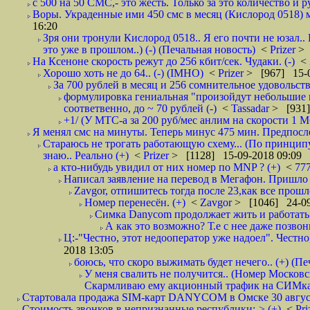
с 500 на 50 СМС,- это жесть. Только за это количество и ру
Воры. Украденные ими 450 смс в месяц (Кислород 0518) м
16:20
Зря они тронули Кислород 0518.. Я его почти не юзал..
это уже в прошлом..) (-) (Печальная новость)
<
Prizer
> 
На Ксеноне скорость режут до 256 кбит/сек. Чудаки. (-)
<
Хорошо хоть не до 64.. (-) (IMHO)
<
Prizer
> [967] 15-0
За 700 рублей в месяц и 256 сомнительное удовольств
формулировка гениальная "произойдут небольшие из
соответвенно, до ~ 70 рублей (-)
<
Tassadar
> [931]
+1/ (У МТС-а за 200 руб/мес анлим на скорости 1 Мб
Я менял смс на минуты. Теперь минус 475 мин. Предпослед
Стараюсь не трогать работающую схему... (По принципу
знаю.. Реально (+)
<
Prizer
> [1128] 15-09-2018 09:09
а кто-нибудь увидил от них номер по MNP ? (+)
<
77
Написал заявление на перевод в Мегафон. Пришло 
Zavgor, отпишитесь тогда после 23,как все прошло
Номер перенесён. (+)
<
Zavgor
> [1046] 24-09
Симка Danycom продолжает жить и работать 
А как это возможно? Т.е с нее даже позвон
Ц:-"Честно, этот недооператор уже надоел". Честно
2018 13:05
боюсь, что скоро выжимать будет нечего.. (+) (Пе
У меня свалить не получится.. (Номер Московс
Скармливаю ему акционный трафик на СИМках
Стартовала продажа SIM-карт DANYCOM в Омске 30 августа 
Стоимость звонков в непризнанные республики:-> (+)
<
Pri