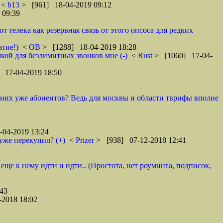
<
b13
> [961] 18-04-2019 09:12
 09:39
телека как резервная связь от этого опсоса для редких
атие!)
<
ОВ
> [1288] 18-04-2019 18:28
кой для безлимитных звонков мне (-)
<
Rust
> [1060] 17-04-
 17-04-2019 18:50
2
у них уже абонентов? Ведь для москвы и области тврифы вполне
04-2019 13:24
уже перекупил? (+)
<
Prizer
> [938] 07-12-2018 12:41
 еще к нему идти и идти.. (Простота, нет роуминга, подписок,
43
2018 18:02