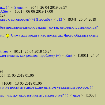
.. (-)
<
Steuer
> [954] 26-04-2019 08:57
<
ASte
> [1001] 06-06-2019 17:00
2:27
рьер с договором? (+) (Просьба)
<
b13
> [934] 26-04-2019
ез предварительного заказа - но так не делают: странно, да?
я..
Сижу жду когда у нас появятся.. Чисто обкатать схему
Prizer
> [912] 25-04-2019 16:24
удет неделя, как решают проблему (+)
<
Rust
> [1001] 24-04-
54
65] 11-05-2019 01:06
 [1060] 13-05-2019 01:06
 не постить всякое г...но на этом уважаемом ресурсе. (-)
 - чистку надо начинать с малого, не? (-)
<
qace
> [1008]