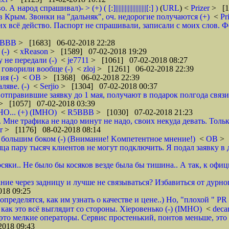
д спрашивал)- > (+) ( [:]||||||||||||||||||||[:] )
(
URL
) <
Prizer
> [1
 Крым. Звонки на "дальняк", оч. недорогие получаются (+)
<
Pr
 всё действо. Паспорт не спрашивали, записали с моих слов. Фото 
5BBB
> [1683] 06-02-2018 22:28
(-)
<
xReason
> [1589] 07-02-2018 19:29
 не передали (-)
<
je7711
> [1061] 07-02-2018 08:27
 говорили вообще (-)
<
zloj
> [1261] 06-02-2018 22:39
я (-)
<
ОВ
> [1368] 06-02-2018 22:39
яве. (-)
<
Serjio
> [1304] 07-02-2018 00:37
отправившие заявку до 1 мая, получают в подарок полгода связ
> [1057] 07-02-2018 03:39
НО... (+) (IMHO)
<
R5BBB
> [1030] 07-02-2018 21:23
 Мне трафика не надо минут не надо, своих некуда девать. Толь
er
> [1176] 08-02-2018 08:14
 большим боком (-) (Внимание! Kомпетентное мнение!)
<
ОВ
> 
яца пару тысяч клиентов не могут подключить. Я подал заявку в 
осяки.. Не было бы косяков везде была бы тишина.. А так, к офи
ие через задницу и лучше не связываться? Избавиться от дурног
18 09:25
ределятся, как им узнать о качестве и цене..) Но, "плохой " PR 
- как это всё выглядит со стороны. Хieровенько (-) (IMHO)
<
deca
это мелкие операторы. Сервис простенький, понтов меньше, это 
018 09:43