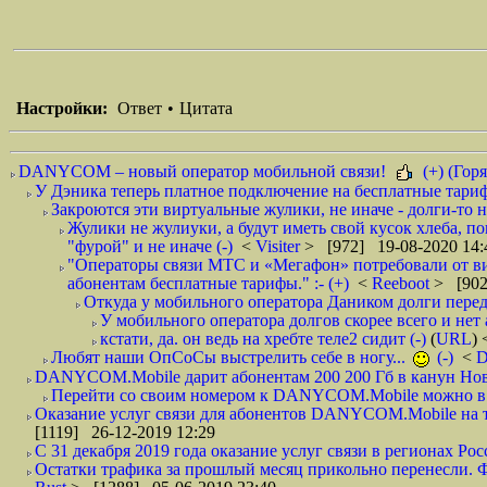
Настройки:
Ответ
•
Цитата
DANYCOM – новый оператор мобильной связи!
(+) (Горя
У Дэника теперь платное подключение на бесплатные тарифы
Закроются эти виртуальные жулики, не иначе - долги-то не
Жулики не жулиуки, а будут иметь свой кусок хлеба, п
"фурой" и не иначе (-)
<
Visiter
> [972] 19-08-2020 14:
"Операторы связи МТС и «Мегафон» потребовали от вир
абонентам бесплатные тарифы." :- (+)
<
Reeboot
> [902
Откуда у мобильного оператора Даником долги перед
У мобильного оператора долгов скорее всего и нет 
кстати, да. он ведь на хребте теле2 сидит (-)
(
URL
)
Любят наши ОпСоСы выстрелить себе в ногу...
(-)
<
DANYCOM.Mobile дарит абонентам 200 200 Гб в канун Нового
Перейти со своим номером к DANYCOM.Mobile можно в 5
Оказание услуг связи для абонентов DANYCOM.Mobile на те
[1119] 26-12-2019 12:29
С 31 декабря 2019 года оказание услуг связи в регионах Росс
Остатки трафика за прошлый месяц прикольно перенесли. Фа