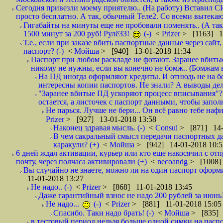
Сегодня привезли моему приятелю.. (На работу) Вставил СИ
просто бесплатно. А так, обычный Теле2. Со всеми вытек
Гигабайты на минуты еще не пробовали поменять.. (А та
1500 минут за 200 руб! РулёЗЗ!
(-)
<
Prizer
> [1163] 1
Т.е., если при заказе вбить паспортные данные через сай
паспорт? (-)
<
Мойша
> [940] 13-01-2018 11:34
Паспорт при любом раскладе не фотают. Заранее вбит
никому не нужны, если вы конечно не бомж.. (Бомжам в
На ПД иногда оформляют кредиты. И отнюдь не на б
интересны копии паспортов. Не знали? А выводы дела
"Заранее вбитые ПД ускоряют процесс вписывания"?
остается, а листочек с паспорт данными, чтобы заполн
Не парься. Лучше не бери... Он всё равно тебе нафи
Prizer
> [927] 13-01-2018 13:58
Наконец здравая мысль. (-)
<
Consul
> [871] 14-
В чем сакральный смысл передачи паспортных да
каракули? (+)
<
Мойша
> [942] 14-01-2018 10:5
6 дней ждал активации, курьер или кто еще накосячил с от
почту, через полчаса активировали (+)
<
necoandg
> [1008]
Вы случайно не знаете, можно ли на один паспорт оформи
11-01-2018 13:27
Не надо.. (-)
<
Prizer
> [868] 11-01-2018 13:45
Даже гарантийный взнос не надо 200 рублей за июнь?
Не надо...
(-)
<
Prizer
> [881] 11-01-2018 15:05
Спасибо. Таки надо брать! (-)
<
Мойша
> [835] 
в тестовый период нельзя больше одной симки на паспор