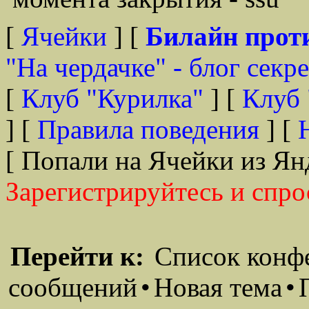
[
Ячейки
] [
Билайн прот
"На чердачке" - блог секр
[
Клуб "Курилка"
] [
Клуб 
] [
Правила поведения
] [
[ Попали на Ячейки из Ян
Зарегистрируйтесь и спро
Перейти к:
Список конф
сообщений
•
Новая тема
•