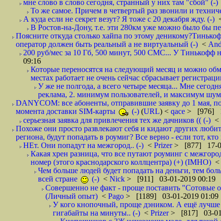
мне слово в слово сегодня, странный у них там "сбой" (-)
То же самое. Причем в четвертый раз звонили и техниче
А куда если не секрет везут? Я тоже с 20 декабря жду. (-)
В Ростов-на-Дону, т.е. эти 280км уже можно было бы пеш
Поясните откуда столько хайпа по этому деникому?Тинькоф
оператор должен быть реальный а не виртуальный (-)
<
And
200 руб/мес за 10 Гб, 500 минут, 500 СМС... У Тинькофф не
09:16
Которые переносятся на следующий месяц и можно обмен
местах работает не очень сейчас сбрасывает регистрацию
У же не полгода, а всего четыре месяца... Мне сегод
реклама, 2. минимум пользователей, и максимум шума.
DANYCOM: все абоненты, отправившие заявку до 1 мая, пол
момента доставки SIM-карты
(-)
(
URL
) <
qace
> [976] 1
серьезная заявка для привлечения тех же дачников (( (-)
<
Похоже они просто развлекают себя и кидают других любител
региона, будут попадать в роумиг? Все верно - если тот, кто вам звони 
НЕт. Они попадут на межгород.. (-)
<
Prizer
> [877] 17-0
Какая хрен разница, что все путают роуминг с межгор
номер (этого краснодарского коллцентра) (+) (IMHO)
Чем больше людей будет попадать на деньги, тем бо
всей стране
(-)
<
Nick
> [911] 03-01-2019 00:19
Совершенно не факт - проще поставить "Сотовые опе
(Личный опыт)
<
Pago
> [1189] 03-01-2019 01:09
У кого кнопочный, проще дэником. А ещё лучше 
гигабайты на минуты.. (-)
<
Prizer
> [817] 03-01