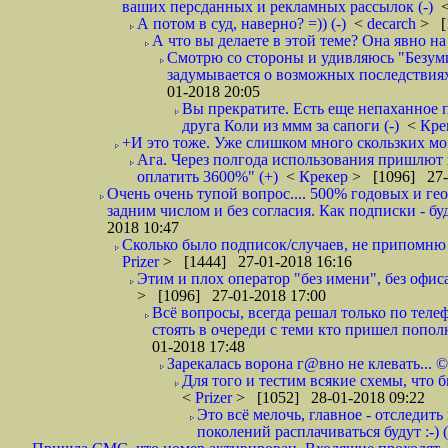
ваших персданных и рекламных рассылок (-)
А потом в суд, наверно? =)) (-)
<
decarch
> [
А что вы делаете в этой теме? Она явно на д
Смотрю со стороны и удивляюсь "Безумию
задумывается о возможных последствия
01-2018 20:05
Вы прекратите. Есть еще непаханное 
друга Коли из ммм за сапоги (-)
<
Кре
+И это тоже. Уже слишком много скользких мо
Ага. Через полгода использования пришлют п
оплатить 3600%" (+)
<
Крекер
> [1096] 27-
Очень очень тупой вопрос.... 500% годовых и ге
задним числом и без согласия. Как подписки - бу
2018 10:47
Сколько было подписок/случаев, не припомню 
Prizer
> [1444] 27-01-2018 16:16
Этим и плох оператор "без имени", без офиса
> [1096] 27-01-2018 17:00
Всё вопросы, всегда решал только по телеф
стоять в очереди с теми кто пришел попол
01-2018 17:48
Зарекалась ворона г@вно не клевать... ©
Для того и тестим всякие схемы, что б
<
Prizer
> [1052] 28-01-2018 09:22
Это всё мелочь, главное - отследит
поколений расплачиваться будут :-) (