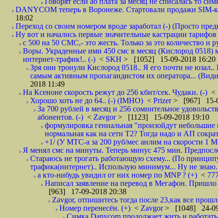
Говорят если аб плата за месяц не списалась то симк
DANYCOM теперь в Воронеже. Стартовали продажи SIM-карт
18:02
Переход со своим номером вроде заработал (-) (Просто пре
Ну вот и начались первые значительные кастрации тарифов 
с 500 на 50 СМС,- это жесть. Только за это количество и ру
Воры. Украденные ими 450 смс в месяц (Кислород 0518) 
интернет-трафик!.. (-)
<
SKH
> [1052] 15-09-2018 16:20
Зря они тронули Кислород 0518.. Я его почти не юзал.. 
самым активным пропагандистом их оператора... (Видим
2018 11:49
На Ксеноне скорость режут до 256 кбит/сек. Чудаки. (-)
<
Хорошо хоть не до 64.. (-) (IMHO)
<
Prizer
> [967] 15-0
За 700 рублей в месяц и 256 сомнительное удовольст
абонентов. (-)
<
Zavgor
> [1123] 15-09-2018 19:10
формулировка гениальная "произойдут небольшие из
нормальная как на сети Т2? Тогда надо и АП сократ
+1/ (У МТС-а за 200 руб/мес анлим на скорости 1 Мб
Я менял смс на минуты. Теперь минус 475 мин. Предпослед
Стараюсь не трогать работающую схему... (По принципу
трафика(интернет).. Использую минимум... Ну не знаю..
а кто-нибудь увидил от них номер по MNP ? (+)
<
77
Написал заявление на перевод в Мегафон. Пришло 
[963] 17-09-2018 20:38
Zavgor, отпишитесь тогда после 23,как все прошло
Номер перенесён. (+)
<
Zavgor
> [1048] 24-09
Симка Danycom продолжает жить и работать 