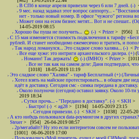
[982] 13-05-2019 22:44
В СПб в конце апреля привезли через 6 или 7 дней. (-)
9 мес. назад задавал этот вопрос саппорту... - "Восст
нет - только новый номер. В офисе "чужого" региона во
Может они на есим бизнес метят... Вот и не спешат.. (О
14-05-2019 08:15
Хорошо бы пуша не получить...
(-)
<
Prizer
> [956] 13
С 15 мая изменяется стоимость подключения к тарифу «Бесп
рублей. И станет необходимо ежемесячно и тратить, и попол
Так народ ломанулся... Это сладкое слово халява... (-)
<
Pr
Все еще хуже: это интриги архангельского дилера. (+)
(
Номанн! Так держать!
(-) (IMHO)
<
Prizer
> [1011
Все не так как на самом деле: Даня подтвердил, чт
[1018] 18-05-2019 11:19
Это сладкое слово "Халява" - тариф Бесплатный (+) (Личны
Хотел взять на майские протестировать... в общем две не
идёт в доставку. Сегодня смс - симка передана в доставку.
Около полуночи (сегодня) оставил заявку. Около 10-ти у
2019 18:34
Сутки прочь... - "Передано в доставку". (-)
<
SKH
> 
Быстро! (-)
<
ag28
> [1194] 14-05-2019 23:15
Сегодня привезли. (-)
<
SKH
> [1038] 22-05-20
А кто нибудь пользовался data-роумингом в других странах?
Steuer
> [954] 26-04-2019 08:57
2р/мегабайт? Ну это если интернетом совсем не пользовать
[1001] 06-06-2019 17:00
Пользовались (Мой приятель, ездил с моей СИМкой, тогд