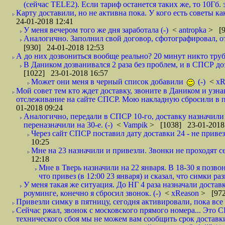
(сейчас TELE2). Если тариф останется таких же, то 10Гб. 
Карту доставили, но не активна пока. У кого есть советы к
24-01-2018 12:41
У меня вечером того же дня заработала (-)
<
antropka
> [9
Аналогично. Заполнил свой договор, сфотографировал, 
[930] 24-01-2018 12:53
А до них дозвониться вообще реально? 20 минут никто трубк
В Даником дозванивался 2 раза без проблем, и в СПСР дозв
[1022] 23-01-2018 16:57
Может они меня в черный список добавили
(-)
<
xR
Мой совет тем кто ждет доставку, звоните в Даником и узн
отслеживание на сайте СПСР. Мою накладную сбросили в п
01-2018 09:24
Аналогично, передали в СПСР 10-го, доставку назначили н
переназначили на 30-е. (-)
<
Vampik
> [1038] 23-01-2018
Через сайт СПСР поставил дату доставки 24 - не привезл
10:25
Мне на 23 назначили и привезли. Звонки не проходят 
12:18
Мне в Тверь назначили на 22 января. В 18-30 я позво
что привез (в 12:00 23 января) и сказал, что симки раз
У меня такая же ситуация. До НГ 4 раза назначали доставк
роуминге, конечно я сбросил звонок. (-)
<
xReason
> [972
Привезли симку в пятницу, сегодня активировали, пока все 
Сейчас ржал, звонок с московского прямого номера... Это С
технического сбоя мы не можем вам сообщить срок доставки