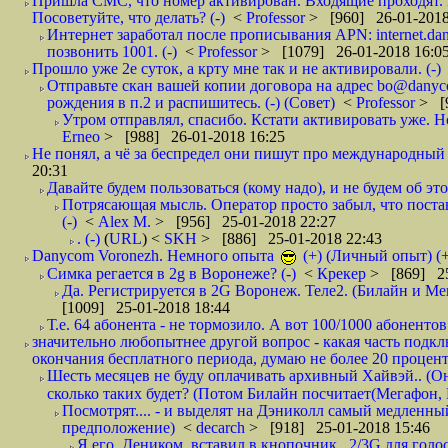
Пришла СМС, что номер активирован. Входящие проходят. И
Посоветуйте, что делать? (-)
<
Professor
> [960] 26-01-2018
Интернет заработал после прописывания APN: internet.da
позвонить 1001. (-)
<
Professor
> [1079] 26-01-2018 16:0
Прошло уже 2е суток, а крту мне так и не активировали. (-)
Отправьте скан вашей копии договора на адрес bo@danyc
рождения в п.2 и распишитесь. (-) (Совет)
<
Professor
> [
Утром отправлял, спасибо. Кстати активировать уже. Но 
Erneo
> [988] 26-01-2018 16:25
Не понял, а чё за беспредел они пишут про международный 
20:31
Давайте будем пользоваться (кому надо), и не будем об этом
Потрясающая мысль. Оператор просто забыл, что постави
(-)
<
Alex M.
> [956] 25-01-2018 22:27
. (-)
(
URL
) <
SKH
> [886] 25-01-2018 22:43
Danycom Voronezh. Немного опыта
(+) (Личный опыт) (+
Симка регается в 2g в Воронеже? (-)
<
Крекер
> [869] 25
Да. Регистрируется в 2G Воронеж. Теле2. (Билайн и Мег
[1009] 25-01-2018 18:44
Т.е. 64 абонента - не тормозило. А вот 100/1000 абонентов
значительно любопытнее другой вопрос - какая часть подк
окончания бесплатного периода, думаю не более 20 проценто
Шесть месяцев не буду оплачивать архивный Хайвэй.. (Он 
сколько таких будет? (Потом Билайн посчитает(Мегафон, 
Посмотрят.... - и выделят на Дэниколл самый медленный
предположение)
<
decarch
> [918] 25-01-2018 15:46
Я его, Деником, вставил в кнопочник.. 2/3G для голо