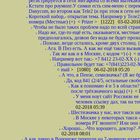
регистрируется в сети Мегафона со всеми вытекаю
Кстати про роуминг.У симки есть сим-меню с пере
Danycom, во втором как Tele2 (и при этом в сети не 
Короткий набор,- открытая тема. Например у Теле2
номера (Местные) (+)
<
Prizer
> [1222] 03-02-2018
Чтобы не было таких проблем надо по всей стране
Надо же, где-то ещё есть, оказывается, местны
предполагалось, дозвон без кода не будет проход
Похоже, везде остались, кроме двух столиц. 
Ага. В Пнз есть. А как же ещё такси вызыв
Так же как и в Москве, с кодом =) (-)
<
m
Например вот так:- +7 8412 23-02-ХХ (-
Правильнее будет так: +7(841)223-02-Х
<
mail
> [1080] 06-02-2018 05:20
А что, в Пензе, семизначка? (Я же бр
Да, код 841 (2/4/5, остальные сво
Как я понимаю 4 и 5 в области?
после трёхзначного кода) (+)
<
У меня ноут сайт Россвязи не
человек ссылку дал, так на то
02-2018 05:39
Шестизначка у нас, все такси ш
В Москве у некоторых такси 
номера РТ звоните? Или они в
-Хорошо... -Что хорошего, доктор? -
02-2018 08:01
А как давно в Воронеже перешли на 7-значную нумер