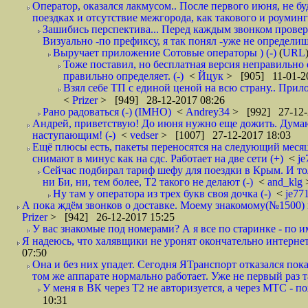
Оператор, оказался лакмусом.. После первого июня, не бу
поездках и отсутствие межгорода, как такового и роуминга.
Зашибись перспектива... Перед каждым звонком проверят
Визуально -по префиксу, я так понял -уже не определи
Выручает приложение Сотовые операторы ) (-)
(
URL
Тоже поставил, но бесплатная версия неправильно
правильно определяет. (-)
<
Йцук
> [905] 11-01-2
Взял себе ТП с единой ценой на всю страну.. При
<
Prizer
> [949] 28-12-2017 08:26
Рано радоваться (-) (IMHO)
<
Andrey34
> [992] 27-12-
Андрей, приветствую! До июня нужно еще дожить. Думаю 
наступающим! (-)
<
vedser
> [1007] 27-12-2017 18:03
Ещё плюсы есть, пакеты переносятся на следующий месяц 
снимают в минус как на сдс. Работает на две сети (+)
<
j
Сейчас подбирал тариф шефу для поездки в Крым. И то
ни Би, ни, тем более, Т2 такого не делают (-)
<
and_klg
Ну там у оператора из трех букв своя дочка (-)
<
je77
А пока ждём звонков о доставке. Моему знакомому(№1500) поз
Prizer
> [942] 26-12-2017 15:25
У вас знакомые под номерами? А я все по старинке - по 
Я надеюсь, что халявщики не уронят окончательно интернет 
07:50
Она и без них упадет. Сегодня ЯТранспорт отказался пока
том же аппарате нормально работает. Уже не первый раз т
У меня в ВК через Т2 не авторизуется, а через МТС - 
10:31