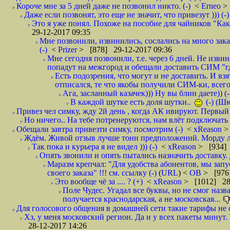
Короче мне за 5 дней даже не позвонил никто. (-)
<
Erneo
>
Даже если позвонят, это еще не значит, что привезут ))) (-)
Это я уже понял. Похоже на пособие для чайников "Как о
29-12-2017 09:35
Мне позвонили, извинились, сослались на много заказ
(-)
<
Prizer
> [878] 29-12-2017 09:36
Мне сегодня позвонили, т.е. через 6 дней. Не изв
попадут на межгород и обещали доставить СИМ "где
Есть подозрения, что могут и не доставить. И взят
отписался, те что якобы получили СИМ-ки, всего 
Ага, засланный казачек))) Ну вы блин даете)) (-
В каждой шутке есть доля шутки..
(-) (Ш
Привез чел симку, жду 2й день , когда АК ивируют. Первый р
Но ничего.. На тебе потренеруются, нам влёт подключать б
Обещали завтра привезти симку, посмотрим (-)
<
xReason
>
Ждём. Живой отзыв лучше тонн предположений. Морду ли
Так пока и курьера я не видел ))) (-)
<
xReason
> [934] 
Опять звонили и опять пытались назначить доставку. 
Маразм крепчал: "Для удобства абонентов, мы запу
своего заказа" !!! см. ссылку (-)
(
URL
) <
ОВ
> [976
Это вообще чё за .... ? (+)
<
xReason
> [1012] 28
Поле Чудес. Угадал все буквы, но не смог наз
получается краснодарская, а не московская...
Для голосового общения в домашней сети такие тарифы не о
Хз, у меня московский регион. Да и у всех пакеты минут. 
28-12-2017 14:26