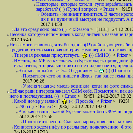
Некоторые, которые хотели, тупо зарабатывать 
заработал? (+) (Тупой вопрос)
<
Prizer
> [915]
Обещать - не значит жениться. В части кропо
их и на пушечный выстрел не подпустят. А п
2017 14:58
Да это сразу ясно было (-)
<
xReason
> [1131] 24-12-2017
Песенка которую вспоминаешь когда читаешь название тар
2017 15:40
Нет самого главного, хотя бы одного(1!) действующего абон
кредитов, то это массовая истерия, сами верите, что такое п
Тизерная реклама присутствует..
(-) (IMHO)
<
Prizer
>
Именно, на МР есть человек из Краснодара, приведший ф
исключено, что реально никто и не подключается, предпол
Это засланный казачёк.. От даникома..
(-) (Просто 
Посмотрел чего он пишет в disqus, так ранее темы пр
2017 06:26
У меня такая же мысль возникла, когда на фото симкар
Сейчас ради интереса заказал СИМ себе. Посмотрим, как д
него в последующем. (-)
<
Erneo
> [945] 24-12-2017 13:32
Какой номер у заявки?
(-) (Просьба)
<
Prizer
> [925] 2
2965 (-)
<
Erneo
> [936] 24-12-2017 19:00
А какая разница какой №, если может быть 99% не подп
24-12-2017 17:56
Просто интересно.. Сколько народу повелось на халяв
Конкретно ждем инфу по реальному подключению. Фото симо
24-12-2017 17:23