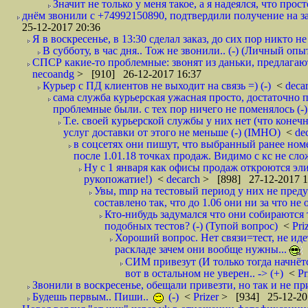
Значит не только у меня такое, а я надеялся, что просто
днём звонили с +74992150890, подтвердили получение на зав
25-12-2017 20:36
Я в воскресенье, в 13:30 сделал заказ, до сих пор никто н
В субботу, в час дня.. Тож не звонили.. (-) (Личный опы
СПСР какие-то проблемные: звонят из даньки, предлагают 
necoandg
> [910] 26-12-2017 16:37
Курьер с ПД клиентов не выходит на связь =) (-)
<
deca
сама служба курьерская ужасная просто, достаточно п
проблемные были. с тех пор ничего не поменялось (-)
Т.е. своей курьерской службы у них нет (что коне
услуг доставки от этого не меньше (-) (IMHO)
<
de
в соцсетях они пишут, что выбранный ранее ном
после 1.01.18 точках продаж. Видимо с кс не сло
Ну с 1 января как офисы продаж откроются эли
рукопожатие!)
<
decarch
> [898] 27-12-2017 1
Увы, mnp на тестовый период у них не преду
составлено так, что до 1.06 они ни за что не 
Кто-нибудь задумался что они собираются
подобных тестов? (-) (Тупой вопрос)
<
Pri
Хороший вопрос. Нет связи=тест, не идет
раскладе зачем они вообще нужны...
СИМ привезут (И только тогда начнётся
вот в остальном не уверен.. -> (+)
<
Pr
Звонили в воскресенье, обещали привезти, но так и не при
Будешь первым.. Пиши..
(-)
<
Prizer
> [934] 25-12-20