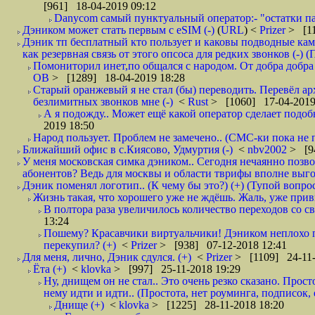
[961] 18-04-2019 09:12
Danycom самый пунктуальный оператор:- "остатки па
Дэником может стать первым с еSIM (-)
(
URL
) <
Prizer
> [11
Дэник тп бесплатный кто пользует и каковы подводные кам
как резервная связь от этого опсоса для редких звонков (-) (
Помониторил инет,по общался с народом. От добра добра 
ОВ
> [1289] 18-04-2019 18:28
Старый оранжевый я не стал (бы) переводить. Перевёл а
безлимитных звонков мне (-)
<
Rust
> [1060] 17-04-2019
А я подожду.. Может ещё какой оператор сделает подо
2019 18:50
Народ пользует. Проблем не замечено.. (СМС-ки пока не п
Ближайший офис в с.Киясово, Удмуртия (-)
<
nbv2002
> [9
У меня московская симка дэником.. Сегодня нечаянно позво
абонентов? Ведь для москвы и области тврифы вполне выго
Дэник поменял логотип.. (К чему бы это?) (+) (Тупой вопро
Жизнь такая, что хорошего уже не ждёшь. Жаль, уже привы
В полтора раза увеличилось количество переходов со
13:24
Пошему? Красавчики виртуальчики! Дэником неплохо п
перекупил? (+)
<
Prizer
> [938] 07-12-2018 12:41
Для меня, лично, Дэник сдулся. (+)
<
Prizer
> [1109] 24-11-
Ёта (+)
<
klovka
> [997] 25-11-2018 19:29
Ну, днищем он не стал.. Это очень резко сказано. Прос
нему идти и идти.. (Простота, нет роуминга, подписок
Днище (+)
<
klovka
> [1225] 28-11-2018 18:20