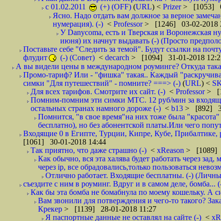
с 01.02.2011
(+) (OFF)
(
URL
) <
Prizer
> [1053] 0
Ясно. Надо отдать вам должное за верное замечан
нумерация). (-)
<
Professor
> [1246] 03-02-2018 
У Danycoma, есть и Тверская и Воронежская ну
июня) их начнут выдавать (-) (Просто предпол
Поставьте себе "Следить за темой". Будут ссылки на почт
флудит
(-) (Совет)
<
decarch
> [1094] 31-01-2018 12:2
А вы видели цены в международном роуминге? Откуда такая
Промо-тариф? Или - "фишка" такая.. Каждый "раскручивае
симки "Для путешествий" - помните? ===> (-)
(
URL
) <
S
Для всех тарифов. Смотрите их сайт. (-)
<
Professor
> [
Помним-помним эти симки МТС. 12 руб/мин за входящие и
остальных странах намного дороже (-)
<
b13
> [892] 3
Помнится, "в свое время"на них тоже была "красота
бесплатно), но без абонентской платы.Или чего попут
Входящие 0 в Египте, Турции, Кипре, Кубе, Прибалтике, р
[1061] 30-01-2018 14:44
Так приятно, что даже страшно (-)
<
xReason
> [1089] 
Как обычно, вся эта халява будет работать через зад
через ip, все обрадовались,только пользоваться нево
Отлично работает. Входящие бесплатны. (-) (Личн
съездите с ним в роуминг. Вдруг и в самом деле, бомба... (
Как бы эта бомба не бомабнула по моему кошельку. А си
Вам звонили для потверждения и чего-то такого? Зака
Крекер
> [1139] 28-01-2018 11:27
Я паспортные данные не оставлял на сайте (-)
<
xR