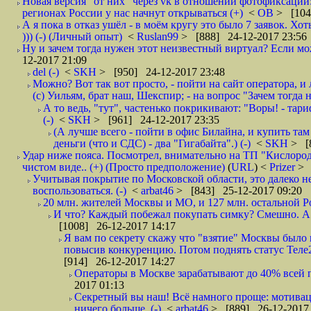
Новая версия "от них" через vk в отношении фотофиксаци
регионах России у нас начнут открываться (+)
<
ОВ
> [104
А я пока в отказ ушёл - в моём кругу это было 7 заявок. Х
))) (-) (Личный опыт)
<
Ruslan99
> [888] 24-12-2017 23:56
Ну и зачем тогда нужен этот неизвестный виртуал? Если м
12-2017 21:09
del (-)
<
SKH
> [950] 24-12-2017 23:48
Можно? Вот так вот просто, - пойти на сайт оператора, и л
(с) Уильям, брат наш, Шекспир; - на вопрос "Зачем тогда 
А то ведь, "тут", частенько покрикивают: "Воры! - тариф-
(-)
<
SKH
> [961] 24-12-2017 23:35
(А лучше всего - пойти в офис Билайна, и купить там 
деньги (что и СДС) - два "Гигабайта".) (-)
<
SKH
> [
Удар ниже пояса. Посмотрел, внимательно на ТП "Кислород"
чистом виде.. (+) (Просто предположение)
(
URL
) <
Prizer
> 
Учитывая покрытие по Московской области, это далеко н
воспользоваться. (-)
<
arbat46
> [843] 25-12-2017 09:20
20 млн. жителей Москвы и МО, и 127 млн. остальной Рос
И что? Каждый побежал покупать симку? Смешно. А вт
[1008] 26-12-2017 14:17
Я вам по секрету скажу что "взятие" Москвы было 
повысив конкуренцию. Потом поднять статус Теле2 
[914] 26-12-2017 14:27
Операторы в Москве зарабатывают до 40% всей пр
2017 01:13
Секретный вы наш! Всё намного проще: мотиваци
ничего больше. (-)
<
arbat46
> [889] 26-12-2017 