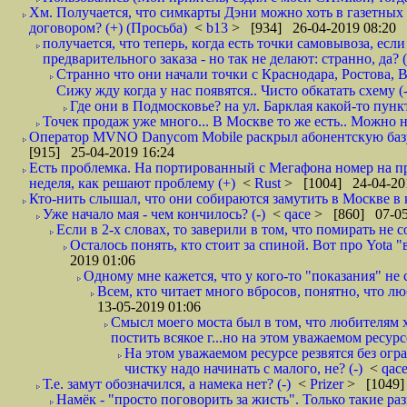
Хм. Получается, что симкарты Дэни можно хоть в газетных к
договором? (+) (Просьба)
<
b13
> [934] 26-04-2019 08:20
получается, что теперь, когда есть точки самовывоза, есл
предварительного заказа - но так не делают: странно, да? (
Странно что они начали точки с Краснодара, Ростова,
Сижу жду когда у нас появятся.. Чисто обкатать схему (-
Где они в Подмосковье? на ул. Барклая какой-то пункт
Точек продаж уже много... В Москве то же есть.. Можно на
Оператор MVNO Danycom Mobile раскрыл абонентскую базу.
[915] 25-04-2019 16:24
Есть проблемка. На портированный с Мегафона номер на при
неделя, как решают проблему (+)
<
Rust
> [1004] 24-04-20
Кто-нить слышал, что они собираются замутить в Москве в к
Уже начало мая - чем кончилось? (-)
<
qace
> [860] 07-05
Если в 2-х словах, то заверили в том, что помирать не с
Осталось понять, кто стоит за спиной. Вот про Yota "
2019 01:06
Одному мне кажется, что у кого-то "показания" не с
Всем, кто читает много вбросов, понятно, что люб
13-05-2019 01:06
Смысл моего моста был в том, что любителям х
постить всякое г...но на этом уважаемом ресурсе.
На этом уважаемом ресурсе резвятся без огр
чистку надо начинать с малого, не? (-)
<
qac
Т.е. замут обозначился, а намека нет? (-)
<
Prizer
> [1049]
Намёк - "просто поговорить за жисть". Только такие ра