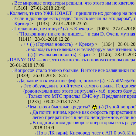
Все мировые операторы решили, что этого им не хватало 
[1516] 27-01-2018 23:46
Коллеги, те кто УЖЕ ЮЗАЕТ - пришлите их договор на почту
Если в договоре есть раздел "шесть месяц на это даром", т
Крекер
> [1133] 27-01-2018 23:55
Полковник, не пишут? (-)
<
Крекер
> [1085] 27-01-2018
"Полковнику никто не пишет..." и сам D. Очень мутная
[1141] 28-01-2018 12:28
++ (-) (Горячая новость)
<
Крекер
> [1364] 28-01-20
наблюдать на склянках и теле2форум значительно в
(-) (Печальная новость)
<
qace
> [1146] 28-01-2018
DANYCOM — все, что нужно знать о новом сотовом опера
26-01-2018 17:09
Вопросов стало только больше. В итоге все халявщики по
[1339] 26-01-2018 18:55
Да, какое то кредитное фуфло, похоже (-)
<
AntiMegaF
Это обсуждали в этой теме с самого начала. Гендире
(родоначальников этого виртуала) - м.б. просто базу 
Только что МТС прислал СМС-ку.. Предлагает кре
[1235] 09-02-2018 17:32
Чем плохи быстрые кредиты?
(-) (Тупой вопрос
Да почти ничем, кроме как скорость прирастани
легко превратиться в нечто неподъёмное, если вов
В подписанном договоре с оператором есть разде
2018 11:09
Но в ЛК тариф Кислород_тест с АП 0 руб. И вс