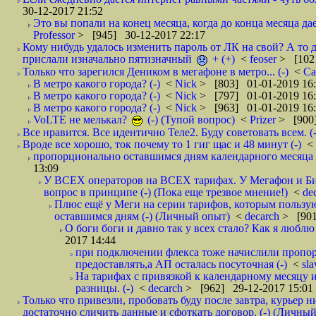
30-12-2017 21:52
Это вы попали на конец месяца, когда до конца месяца дае
Professor
> [945] 30-12-2017 22:17
Кому нибудь удалось изменить пароль от ЛК на свой? А то 
прислали изначально пятизначный
+ (+)
<
feoser
> [102
Только что зарегился Деником в мегафоне в метро... (-)
<
С
В метро какого города? (-)
<
Nick
> [803] 01-01-2019 16
В метро какого города? (-)
<
Nick
> [797] 01-01-2019 16
В метро какого города? (-)
<
Nick
> [963] 01-01-2019 16
VoLTE не мелькал?
(-) (Тупой вопрос)
<
Prizer
> [900]
Все нравится. Все идентично Теле2. Буду советовать всем. (-
Вроде все хорошо, ток почему то 1 гиг щас и 48 минут (-)
<
пропорционально оставшимся дням календарного месяца в
13:09
У ВСЕХ операторов на ВСЕХ тарифах. У Мегафон и Би 
вопрос в принципе (-) (Пока еще трезвое мнение!)
<
de
Плюс ещё у Меги на серии тарифов, которым пользую
оставшимся дням (-) (Личный опыт)
<
decarch
> [901
О боги боги и давно так у всех стало? Как я люблю 
2017 14:44
при подключении флекса тоже начислили пропорц
предоставлять,а АП осталась посуточная (-)
<
sl
На тарифах с привязкой к календарному месяцу 
разницы. (-)
<
decarch
> [962] 29-12-2017 15:01
Только что привезли, пробовать буду после завтра, курьер н
достаточно сличить данные и сфоткать договор. (-) (Личный 