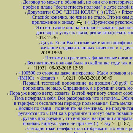
Договор то может и обычный, но они его категоричес
профи в плане "бесплатность полгода" в духе самой 
Документы ООО "ДЭНИ КОЛЛ" (+)
(
URL
) <
Prize
Спасибо конечно, но яснее не стало. Это не сам
приложение к оному
(-) (Дружеское рукопож
Это вот самое оно на которое ссылается распл
договора о услугах связи, реквизиты(печать ко
2018 15:36
Да уж. Если Вы возглавляете многопрофиль
желание подрядить новых клиентов и к други
2018 18:56
Поэтому и срастаются финансовые организа
Бесплатность полгода была в скайлинке году так в
> [1193] 06-02-2018 12:55
+100500 со стороны даже интереснее. Ждём отзывов и и
(IMHO)
<
decarch
> [1021] 06-02-2018 06:49
Первый, тестовый пополнение, не прошел (10 руб). Сд
пополнять не надо. Спрашиваю, а в роуминг ехать мо
Пора уж новую ветку создать. В этой черт ногу сломит сооб
Тема исчерпала себя. Все разобрались что и почём... О
в тарифах и бесплатном периоде пользования. Есть мелкие
Косяки по связи:- позвонить на семизнак,- не получится
ругаются что СИМ-ка в роуминге и могут быть повышен
ругань про роуминг, это вопросы настройки аппарата
полный. виртуал здесь не при чем (-)
<
say
> [1187] 
Сегодня тоже телефон стал отображать что мол в р