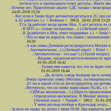
тестить его, и прописывать точку доступа.. Инета зава
Почему нет. Практически аналог СДС только с межгородом.
24-01-2018 15:16
Вот если в Твери будет автоматом региться в 2G при ис
в 2G работает. (-)
<
Professor
> [963] 24-01-2018 15:20
T2 в 2g работает везде кроме Мск. А вот регится ли с
В МТС-е,- только экстренные... (-) (Личный опыт)
В 2g работает в Мск, ответ поддержки. (-)
<
Serjio
Что-то мне не верится, что симки с московскими 
16:20
А как симка Дэником регистрируется в Москве в 
Автоматически.. (-) (Личный опыт)
<
Prizer
> 
Автоматически - это как? (-) (Тупой вопрос)
Видимо, предполагается возможность зароу
01-01-2019 16:42
Только мне кажется, что это не будет о
01-01-2019 16:44
Да, кстати, а ведь большая часть номер
Вчера привезли симку (Москва). Активировалось п
2G ни в одной сети не регистрируется, ни автом
Интересно, что на симке нарисовано 3G/4G. (-)
СИМ-ки московские... (-) (Просто предположе
Определенно московские. В Москве звонок н
(Личный опыт)
<
Vampik
> [901] 31-01-201
У меня договор вообще в Краснодар уехал...
За всех не скажу, но лично у меня 50/50. Два варианта л