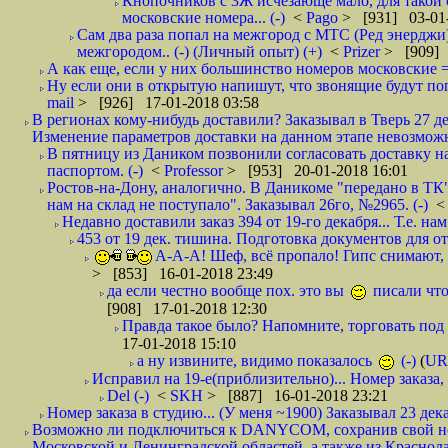
Кнопочников с 3Ж исчезающе мало, для такой 
московские номера... (-)
<
Pago
> [931] 03-01-
Сам два раза попал на межгород с МТС (Ред энерджи) 
межгородом.. (-) (Личный опыт) (+)
<
Prizer
> [909] 
А как еще, если у них большинство номеров московские =
Ну если они в открытую напишут, что звонящие будут поп
mail
> [926] 17-01-2018 03:58
В регионах кому-нибудь доставили? Заказывал в Тверь 27 де
Изменение параметров доставки на данном этапе невозможн
В пятницу из Даником позвонили согласовать доставку н
паспортом. (-)
<
Professor
> [953] 20-01-2018 16:01
Ростов-на-Дону, аналогично. В Даникоме "передано в ТК"
нам на склад не поступало". Заказывал 26го, №2965. (-)
Недавно доставили заказ 394 от 19-го декабря... Т.е. нам
453 от 19 дек. тишина. Подготовка документов для от
А-А-А! Шеф, всё пропало! Гипс снимают, к
> [853] 16-01-2018 23:49
да если честно вообще пох. это вы
писали что
[908] 17-01-2018 12:30
Правда такое было? Напомните, торговать под
17-01-2018 15:10
а ну извините, видимо показалось
(-)
(
UR
Исправил на 19-е(приблизительно)... Номер заказа, 
Del (-)
<
SKH
> [887] 16-01-2018 23:21
Номер заказа в студию... (У меня ~1900) Заказывал 23 дека
Возможно ли подключиться к DANYCOM, сохранив свой номе
Московской и Ленинградской областей, а также из Краснода