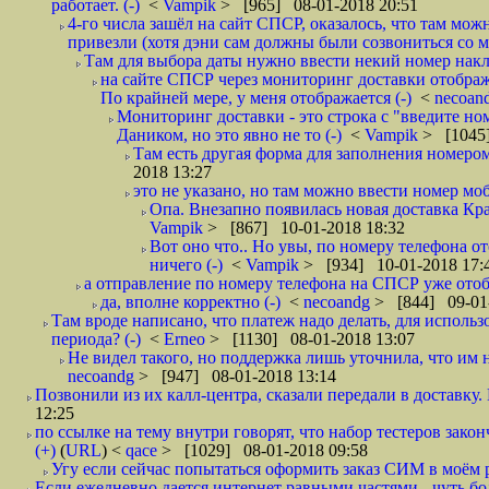
работает. (-)
<
Vampik
> [965] 08-01-2018 20:51
4-го числа зашёл на сайт СПСР, оказалось, что там мож
привезли (хотя дэни сам должны были созвониться со мн
Там для выбора даты нужно ввести некий номер накла
на сайте СПСР через мониторинг доставки отображ
По крайней мере, у меня отображается (-)
<
necoan
Мониторинг доставки - это строка с "введите но
Даником, но это явно не то (-)
<
Vampik
> [1045]
Там есть другая форма для заполнения номером 
2018 13:27
это не указано, но там можно ввести номер моб
Опа. Внезапно появилась новая доставка Кра
Vampik
> [867] 10-01-2018 18:32
Вот оно что.. Но увы, по номеру телефона о
ничего (-)
<
Vampik
> [934] 10-01-2018 17:
а отправление по номеру телефона на СПСР уже отоб
да, вполне корректно (-)
<
necoandg
> [844] 09-01
Там вроде написано, что платеж надо делать, для использ
периода? (-)
<
Erneo
> [1130] 08-01-2018 13:07
Не видел такого, но поддержка лишь уточнила, что им 
necoandg
> [947] 08-01-2018 13:14
Позвонили из их калл-центра, сказали передали в доставку. И
12:25
по ссылке на тему внутри говорят, что набор тестеров зак
(+)
(
URL
) <
qace
> [1029] 08-01-2018 09:58
Угу если сейчас попытаться оформить заказ СИМ в моём р
Если ежедневно дается интернет равными частями - чуть боле