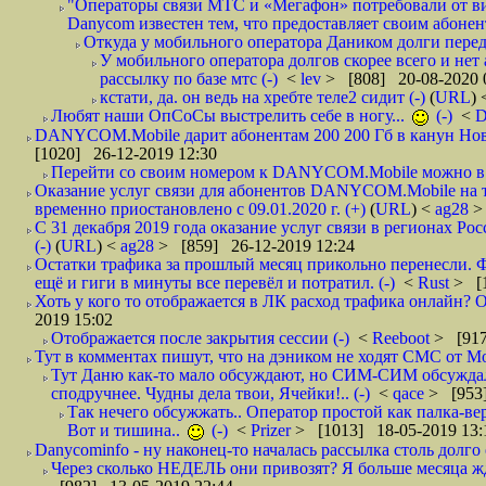
"Операторы связи МТС и «Мегафон» потребовали от вир
Danycom известен тем, что предоставляет своим абонент
Откуда у мобильного оператора Даником долги перед
У мобильного оператора долгов скорее всего и нет
рассылку по базе мтс (-)
<
lev
> [808] 20-08-2020 
кстати, да. он ведь на хребте теле2 сидит (-)
(
URL
)
Любят наши ОпСоСы выстрелить себе в ногу...
(-)
<
DANYCOM.Mobile дарит абонентам 200 200 Гб в канун Нового
[1020] 26-12-2019 12:30
Перейти со своим номером к DANYCOM.Mobile можно в 5
Оказание услуг связи для абонентов DANYCOM.Mobile на 
временно приостановлено с 09.01.2020 г. (+)
(
URL
) <
ag28
>
С 31 декабря 2019 года оказание услуг связи в регионах Рос
(-)
(
URL
) <
ag28
> [859] 26-12-2019 12:24
Остатки трафика за прошлый месяц прикольно перенесли. Ф
ещё и гиги в минуты все перевёл и потратил. (-)
<
Rust
> [
Хоть у кого то отображается в ЛК расход трафика онлайн? О
2019 15:02
Отображается после закрытия сессии (-)
<
Reeboot
> [917
Тут в комментах пишут, что на дэником не ходят СМС от Мо
Тут Даню как-то мало обсуждают, но СИМ-СИМ обсуждали 
сподручнее. Чудны дела твои, Ячейки!.. (-)
<
qace
> [953]
Так нечего обсужжать.. Оператор простой как палка-верё
Вот и тишина..
(-)
<
Prizer
> [1013] 18-05-2019 13:
Danycominfo - ну наконец-то началась рассылка столь дол
Через сколько НЕДЕЛЬ они привозят? Я больше месяца жду,