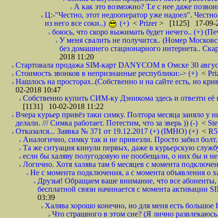
А как это возможно? Т.е с нее даже позвон
Ц:-"Честно, этот недооператор уже надоел". Честно
из него все соки..)
(+)
<
Prizer
> [1125] 17-09-2
боюсь, что скоро выжимать будет нечего.. (+) (Пе
У меня свалить не получится.. (Номер Московс
без домашнего стационарного интернета.. Ск
2018 11:20
Стартовала продажа SIM-карт DANYCOM в Омске 30 августа 
Стоимость звонков в непризнанные республики:-> (+)
<
Pri
Нашлось на просторах..(Собственно и на сайте есть, но криво. А наро
02-2018 10:47
Собственно купить СИМ-ку Дэникома здесь и отвезти её в
[1131] 10-02-2018 11:22
Вчера курьер привёз таки симку. Полтора месяца заняло у н
делали. /// Симка работает. Потестим, что за зверь )) (-)
<
St
Отказался... Заявка № 371 от 19.12.2017 (+) (IMHO) (+)
<
R
Аналогично, симку так и не привезли. Просто забил болт. 
Та же ситуация кинули первых, даже в курьерскую службу
если бы халяву полугодовую не пообещали, о них бы и не
Логично. Хотя халява там 6 месяцев с момента подключени
Не с момента подключения, а с момента объявления о хал
Друзья! Обращаем ваше внимание, что все абоненты, 
бесплатной связи начинается с момента активации 
03:39
Халява хорошо конечно, но для меня есть большое 
Что страшного в этом сне? (Я лично развлекаюсь.