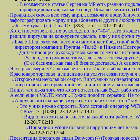
В комментах к статье Сергея на МР есть реально подкл
тарифицироваться, как межгород. Пока всё мутно (-)
(
U
Продраться сквозь всю тему анрил, возможно продублирую,
зафотографировать морду лица абонента и другие любопытн
del. Не туда =) (-)
<
mail
> [898] 25-12-2017 05:47
Хотел посмотреть на их руководство, но "404", зато в кэше
решили виртуала на конкуренте сделать, или у них фотки т
Браво Шерлокхолмс, история напоминает бред сивой кобы
директором компании Группы «Теле2» в Нижнем Новгород
Да там вообще с руководством какая-то мутная история.
Руководство руководством, а хозяева,- совсем другое
(С её баснями. как там ей бизнес достался..) А свидет
Я открыл америку? - оказывается этот Икс из табакерки спе
Краснодаре торговал, а лицензию на услуги связи получил а
Открою вам небольшой секрет. Виртуальным оператором с
операторов фиксированной связи и интернета, которые до 
Пишут что из-за того что хотят потестить как будет работать
А если еще и VoLTE хотят... Нужно подойти серьёзно. Не то 
А другие опсосы ваще в курсах, что на их сети типа "зам
Это у них нужно спросить. Хотя сотовый оператор WiFire
<
Prizer
> [1038] 23-12-2017 19:11
Видно, что это вы не знаете на какой сети работает W
12-2017 02:18
Проводной WiFire появился пару тройку лет назад...
24-12-2017 17:54
Презентация оператора связи Danycom (-) (Горячая новость)