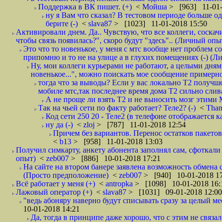
Поддержка в ВК пишет. (+)
<
Мойша
> [963] 11-01-
ну я Вам что сказал? В тестовом периоде больше одн
берите (-)
<
slava87
> [1023] 11-01-2018 15:50
Активировали днем. Да.. Чувствую, что все коллеги, соска
чтобы связь появилась?", скоро будут "здесь".. (Личный опыт
Это что то новенькое, у меня с мтс вообще нет проблем с
припомню и то не на улице а в глухих помещениях (-) (
Ну, мои коллеги курьерами не работают, а целыми днями
новенькое...", можно поискать мое сообщение примерно 
тогда что за выводы? Если у вас локально Т2 получше
мобиле мтс,так последнее время дома Т2 сильно слива
А не проще ли взять Т2 и не выносить мозг этими
Так на чьей сети по факту работает? Теле2? (-)
<
Tha
Код сети 250 20 - Теле2 (в телефоне отображается
ну да (-)
<
zloj
> [787] 11-01-2018 12:54
Причем без вариантов. Перенос остатков пакетов
<
b13
> [958] 11-01-2018 13:03
Получил симкарту, анкету абонента заполнял сам, сфоткали 
опыт)
<
zeb007
> [886] 10-01-2018 17:21
На сайте на втором банере заявлена возможность обмена 
(Просто предположение)
<
zeb007
> [940] 10-01-2018 1
Всё работает у меня (+)
<
antropka
> [1098] 10-01-2018 16:
Лажовый оператор (+)
<
slava87
> [1031] 09-01-2018 12:00
"ведь абоняру наверно будут списывать сразу за целый мес
10-01-2018 14:21
Да, тогда в принципе даже хорошо, что с этим не связал