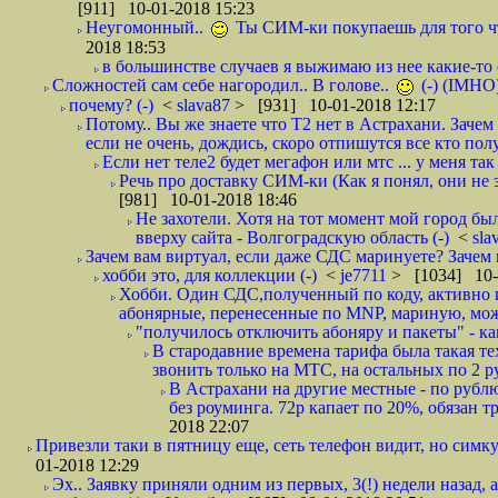
[911] 10-01-2018 15:23
Неугомонный..
Ты СИМ-ки покупаешь для того ч
2018 18:53
в большинстве случаев я выжимаю из нее какие-то со
Сложностей сам себе нагородил.. В голове..
(-) (IMHO
почему? (-)
<
slava87
> [931] 10-01-2018 12:17
Потому.. Вы же знаете что Т2 нет в Астрахани. Зачем
если не очень, дождись, скоро отпишутся все кто полу
Если нет теле2 будет мегафон или мтс ... у меня так 
Речь про доставку СИМ-ки (Как я понял, они не з
[981] 10-01-2018 18:46
Не захотели. Хотя на тот момент мой город бы
вверху сайта - Волгоградскую область (-)
<
sla
Зачем вам виртуал, если даже СДС маринуете? Зачем 
хобби это, для коллекции (-)
<
je7711
> [1034] 10-
Хобби. Один СДС,полученный по коду, активно и
абонярные, перенесенные по MNP, мариную, може
"получилось отключить абоняру и пакеты" - как
В стародавние времена тарифа была такая те
звонить только на МТС, на остальных по 2 руб
В Астрахани на другие местные - по рубл
без роуминга. 72р капает по 20%, обязан т
2018 22:07
Привезли таки в пятницу еще, сеть телефон видит, но симку
01-2018 12:29
Эх.. Заявку приняли одним из первых, 3(!) недели назад, 