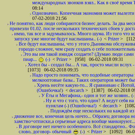
международных звонков взял.. Как в своё время
08:14
Однозначно. Копеечная экономия может вылезти
07-02-2018 21:56
Не понятно, как люди собираются бизнес делать. За два мес
привезли 01.02. после нескольких технических сбоев у дост
имхо, так все и задумывалось. Много шума. Из того что к
запуску уже многие будут наслышаны.. (-)
<
Prizer
> [112
Все будут наслышаны, что у этого Дынякома обслужива
гораздо сложнее, чем сразу создать о себе положительн
Это вы им такой имидж создаете? (Думаю люди сами оп
пиар...
(-)
<
Prizer
> [958] 06-02-2018 09:31
Хотел бы - создал бы... А так, просто мысли вслух 
[1073] 06-02-2018 09:35
Надо просто понимать, что подобные операторы 
мелкооптовые базы.. Таких операторов может быт
Хрень несёте какую-то... Я сравниваю с Йотой
(Ошибочка!)
<
decarch
> [1387] 06-02-2018 0
У Ёты и Мегафона,- один и тот же хозяин.. (-
Ну и что с того, что один? А ведут себя 
пунктам (-) (Ошибочка!)
<
decarch
> [1082
Подождём еще нескольких на каждой из 
движение все, конечная цель ничто... Образец договора н
хамство=отписки,а серьезные адреса вообще манкируют...
В договоре нет ничего особенного. Всё стандартно.. Фот
слово, договор- обычный
(-)
<
Prizer
> [1092] 06-0