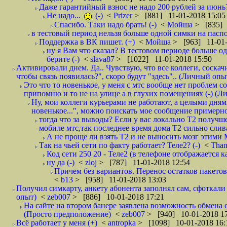
Даже гарантийный взнос не надо 200 рублей за июнь?
Не надо...
(-)
<
Prizer
> [881] 11-01-2018 15:05
Спасибо. Таки надо брать! (-)
<
Мойша
> [835] 
в тестовый период нельзя больше одной симки на паспор
Поддержка в ВК пишет. (+)
<
Мойша
> [963] 11-01-
ну я Вам что сказал? В тестовом периоде больше одн
берите (-)
<
slava87
> [1022] 11-01-2018 15:50
Активировали днем. Да.. Чувствую, что все коллеги, соска
чтобы связь появилась?", скоро будут "здесь".. (Личный опыт
Это что то новенькое, у меня с мтс вообще нет проблем с
припомню и то не на улице а в глухих помещениях (-) (
Ну, мои коллеги курьерами не работают, а целыми днями
новенькое...", можно поискать мое сообщение примерно 
тогда что за выводы? Если у вас локально Т2 получше
мобиле мтс,так последнее время дома Т2 сильно слива
А не проще ли взять Т2 и не выносить мозг этими
Так на чьей сети по факту работает? Теле2? (-)
<
Tha
Код сети 250 20 - Теле2 (в телефоне отображается
ну да (-)
<
zloj
> [787] 11-01-2018 12:54
Причем без вариантов. Перенос остатков пакетов
<
b13
> [958] 11-01-2018 13:03
Получил симкарту, анкету абонента заполнял сам, сфоткали 
опыт)
<
zeb007
> [886] 10-01-2018 17:21
На сайте на втором банере заявлена возможность обмена 
(Просто предположение)
<
zeb007
> [940] 10-01-2018 1
Всё работает у меня (+)
<
antropka
> [1098] 10-01-2018 16: