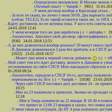
Определенно московские. В Москве звонок н
(Личный опыт)
<
Vampik
> [901] 31-01-201
У меня договор вообще в Краснодар уехал...
За всех не скажу, но лично у меня 50/50. Два варианта л
(сейчас TELE2). Если тариф останется таких же, то 10Гб. 
Карту доставили, но не активна пока. У кого есть советы к
24-01-2018 12:41
У меня вечером того же дня заработала (-)
<
antropka
> [9
Аналогично. Заполнил свой договор, сфотографировал, 
[930] 24-01-2018 12:53
А до них дозвониться вообще реально? 20 минут никто трубк
В Даником дозванивался 2 раза без проблем, и в СПСР дозв
[1022] 23-01-2018 16:57
Может они меня в черный список добавили
(-)
<
xR
Мой совет тем кто ждет доставку, звоните в Даником и узн
отслеживание на сайте СПСР. Мою накладную сбросили в п
01-2018 09:24
Аналогично, передали в СПСР 10-го, доставку назначили н
переназначили на 30-е. (-)
<
Vampik
> [1038] 23-01-2018
Через сайт СПСР поставил дату доставки 24 - не привезл
10:25
Мне на 23 назначили и привезли. Звонки не проходят 
12:18
Мне в Тверь назначили на 22 января. В 18-30 я позво
что привез (в 12:00 23 января) и сказал, что симки раз
У меня такая же ситуация. До НГ 4 раза назначали доставк