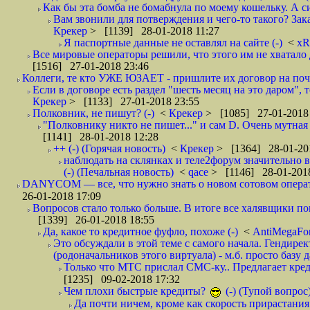
Как бы эта бомба не бомабнула по моему кошельку. А си
Вам звонили для потверждения и чего-то такого? Зака
Крекер
> [1139] 28-01-2018 11:27
Я паспортные данные не оставлял на сайте (-)
<
xR
Все мировые операторы решили, что этого им не хватало 
[1516] 27-01-2018 23:46
Коллеги, те кто УЖЕ ЮЗАЕТ - пришлите их договор на почту
Если в договоре есть раздел "шесть месяц на это даром", т
Крекер
> [1133] 27-01-2018 23:55
Полковник, не пишут? (-)
<
Крекер
> [1085] 27-01-2018
"Полковнику никто не пишет..." и сам D. Очень мутная
[1141] 28-01-2018 12:28
++ (-) (Горячая новость)
<
Крекер
> [1364] 28-01-20
наблюдать на склянках и теле2форум значительно в
(-) (Печальная новость)
<
qace
> [1146] 28-01-2018
DANYCOM — все, что нужно знать о новом сотовом опера
26-01-2018 17:09
Вопросов стало только больше. В итоге все халявщики по
[1339] 26-01-2018 18:55
Да, какое то кредитное фуфло, похоже (-)
<
AntiMegaF
Это обсуждали в этой теме с самого начала. Гендире
(родоначальников этого виртуала) - м.б. просто базу 
Только что МТС прислал СМС-ку.. Предлагает кре
[1235] 09-02-2018 17:32
Чем плохи быстрые кредиты?
(-) (Тупой вопрос
Да почти ничем, кроме как скорость прирастани