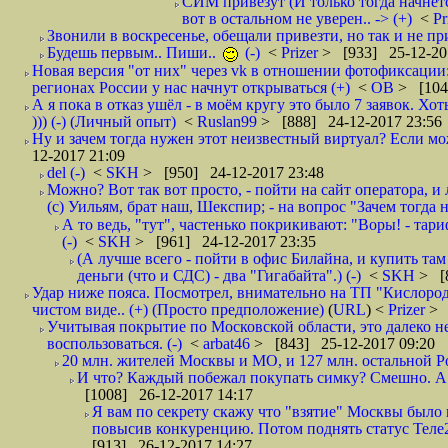
СИМ привезут (И только тогда начнётся
вот в остальном не уверен.. -> (+)
<
Pr
Звонили в воскресенье, обещали привезти, но так и не при
Будешь первым.. Пиши..
(-)
<
Prizer
> [933] 25-12-20
Новая версия "от них" через vk в отношении фотофиксаци
регионах России у нас начнут открываться (+)
<
ОВ
> [104
А я пока в отказ ушёл - в моём кругу это было 7 заявок. Х
))) (-) (Личный опыт)
<
Ruslan99
> [888] 24-12-2017 23:56
Ну и зачем тогда нужен этот неизвестный виртуал? Если м
12-2017 21:09
del (-)
<
SKH
> [950] 24-12-2017 23:48
Можно? Вот так вот просто, - пойти на сайт оператора, и л
(с) Уильям, брат наш, Шекспир; - на вопрос "Зачем тогда 
А то ведь, "тут", частенько покрикивают: "Воры! - тариф-
(-)
<
SKH
> [961] 24-12-2017 23:35
(А лучше всего - пойти в офис Билайна, и купить там 
деньги (что и СДС) - два "Гигабайта".) (-)
<
SKH
> [
Удар ниже пояса. Посмотрел, внимательно на ТП "Кислород"
чистом виде.. (+) (Просто предположение)
(
URL
) <
Prizer
> 
Учитывая покрытие по Московской области, это далеко н
воспользоваться. (-)
<
arbat46
> [843] 25-12-2017 09:20
20 млн. жителей Москвы и МО, и 127 млн. остальной Рос
И что? Каждый побежал покупать симку? Смешно. А вт
[1008] 26-12-2017 14:17
Я вам по секрету скажу что "взятие" Москвы было 
повысив конкуренцию. Потом поднять статус Теле2 
[913] 26-12-2017 14:27