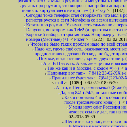
ругаются что СИМ-ка в роуминге и могут быть повышен
ругань про роуминг, это вопросы настройки аппарата
полный. виртуал здесь не при чем (-)
<
say
> [1187] 
Сегодня тоже телефон стал отображать что мол в р
регистрируется в сети Мегафона со всеми вытекаю
Кстати про роуминг.У симки есть сим-меню с пере
Danycom, во втором как Tele2 (и при этом в сети не 
Короткий набор,- открытая тема. Например у Теле2
номера (Местные) (+)
<
Prizer
> [1222] 03-02-2018
Чтобы не было таких проблем надо по всей стране
Надо же, где-то ещё есть, оказывается, местны
предполагалось, дозвон без кода не будет проход
Похоже, везде остались, кроме двух столиц. 
Ага. В Пнз есть. А как же ещё такси вызыв
Так же как и в Москве, с кодом =) (-)
<
m
Например вот так:- +7 8412 23-02-ХХ (-
Правильнее будет так: +7(841)223-02-Х
<
mail
> [1080] 06-02-2018 05:20
А что, в Пензе, семизначка? (Я же бр
Да, код 841 (2/4/5, остальные сво
Как я понимаю 4 и 5 в области?
после трёхзначного кода) (+)
<
У меня ноут сайт Россвязи не
человек ссылку дал, так на то
02-2018 05:39
Шестизначка у нас, все такси ш
В Москве у некоторых такси 