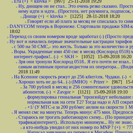
Ёта (+)
<
klovka
> [997] 25-11-2018 19:29
Ну, днищем он не стал.. Это очень резко сказано. Прос
нему идти и идти.. (Простота, нет роуминга, подписок
Днище (+)
<
klovka
> [1225] 28-11-2018 18:20
Говорят если аб плата за месяц не списалась то симк
DANYCOM теперь в Воронеже. Стартовали продажи SIM-карт
18:02
Переход со своим номером вроде заработал (-) (Просто пре
Ну вот и начались первые значительные кастрации тарифов 
с 500 на 50 СМС,- это жесть. Только за это количество и ру
Воры. Украденные ими 450 смс в месяц (Кислород 0518) 
интернет-трафик!.. (-)
<
SKH
> [1052] 15-09-2018 16:20
Зря они тронули Кислород 0518.. Я его почти не юзал.. 
самым активным пропагандистом их оператора... (Видим
2018 11:49
На Ксеноне скорость режут до 256 кбит/сек. Чудаки. (-)
<
Хорошо хоть не до 64.. (-) (IMHO)
<
Prizer
> [967] 15-0
За 700 рублей в месяц и 256 сомнительное удовольст
абонентов. (-)
<
Zavgor
> [1121] 15-09-2018 19:10
формулировка гениальная "произойдут небольшие из
нормальная как на сети Т2? Тогда надо и АП сократ
+1/ (У МТС-а за 200 руб/мес анлим на скорости 1 Мб
Я менял смс на минуты. Теперь минус 475 мин. Предпослед
Стараюсь не трогать работающую схему... (По принципу
трафика(интернет).. Использую минимум... Ну не знаю..
а кто-нибудь увидил от них номер по MNP ? (+)
<
77
Написал заявление на перевод в Мегафон. Пришло 