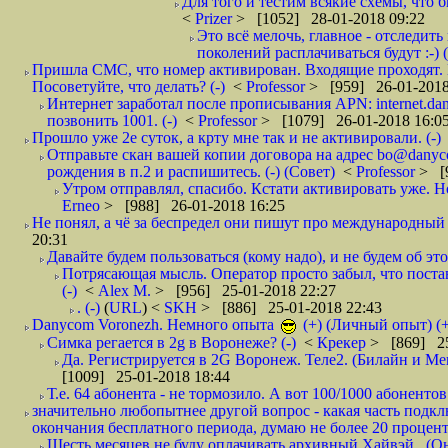
Для того и тестим всякие схемы, что б
<
Prizer
> [1052] 28-01-2018 09:22
Это всё мелочь, главное - отследит
поколений расплачиваться будут :-) (
Пришла СМС, что номер активирован. Входящие проходят. И
Посоветуйте, что делать? (-)
<
Professor
> [959] 26-01-2018
Интернет заработал после прописывания APN: internet.da
позвонить 1001. (-)
<
Professor
> [1079] 26-01-2018 16:0
Прошло уже 2е суток, а крту мне так и не активировали. (-)
Отправьте скан вашей копии договора на адрес bo@danyc
рождения в п.2 и распишитесь. (-) (Совет)
<
Professor
> [
Утром отправлял, спасибо. Кстати активировать уже. Но 
Erneo
> [988] 26-01-2018 16:25
Не понял, а чё за беспредел они пишут про международный 
20:31
Давайте будем пользоваться (кому надо), и не будем об этом
Потрясающая мысль. Оператор просто забыл, что постави
(-)
<
Alex M.
> [956] 25-01-2018 22:27
. (-)
(
URL
) <
SKH
> [886] 25-01-2018 22:43
Danycom Voronezh. Немного опыта
(+) (Личный опыт) (+
Симка регается в 2g в Воронеже? (-)
<
Крекер
> [869] 25
Да. Регистрируется в 2G Воронеж. Теле2. (Билайн и Мег
[1009] 25-01-2018 18:44
Т.е. 64 абонента - не тормозило. А вот 100/1000 абонентов
значительно любопытнее другой вопрос - какая часть подк
окончания бесплатного периода, думаю не более 20 проценто
Шесть месяцев не буду оплачивать архивный Хайвэй.. (Он 