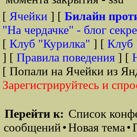
[
Ячейки
] [
Билайн прот
"На чердачке" - блог секр
[
Клуб "Курилка"
] [
Клуб 
] [
Правила поведения
] [
[ Попали на Ячейки из Ян
Зарегистрируйтесь и спро
Перейти к:
Список конф
сообщений
•
Новая тема
•