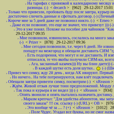
На тарифах с привязкой к календарному месяцу 
разницы. (-)
<
decarch
> [962] 29-12-2017 15:01
Только что привезли, пробовать буду после завтра, курьер н
достаточно сличить данные и сфоткать договор. (-) (Личный 
Короче мне за 5 дней даже не позвонил никто. (-)
<
Erneo
>
Даже если позвонят, это еще не значит, что привезут ))) (-)
Это я уже понял. Похоже на пособие для чайников "Как о
29-12-2017 09:35
Мне позвонили, извинились, сослались на много заказ
(-)
<
Prizer
> [878] 29-12-2017 09:36
Мне сегодня позвонили, т.е. через 6 дней. Не изв
попадут на межгород и обещали доставить СИМ "где
Есть подозрения, что могут и не доставить. И взят
отписался, те что якобы получили СИМ-ки, всего 
Ага, засланный казачек))) Ну вы блин даете)) (-
В каждой шутке есть доля шутки..
(-) (Ш
Привез чел симку, жду 2й день , когда АК ивируют. Первый р
Но ничего.. На тебе потренеруются, нам влёт подключать б
Обещали завтра привезти симку, посмотрим (-)
<
xReason
>
Ждём. Живой отзыв лучше тонн предположений. Морду ли
Так пока и курьера я не видел ))) (-)
<
xReason
> [934] 
Опять звонили и опять пытались назначить доставку. 
Маразм крепчал: "Для удобства абонентов, мы запу
своего заказа" !!! см. ссылку (-)
(
URL
) <
ОВ
> [976
Это вообще чё за .... ? (+)
<
xReason
> [1012] 28
Поле Чудес. Угадал все буквы, но не смог наз