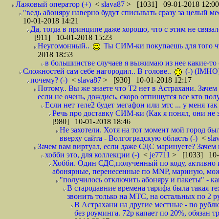
Лажовый оператор (+)
<
slava87
> [1031] 09-01-2018 12:00
"ведь абоняру наверно будут списывать сразу за целый мес
10-01-2018 14:21
Да, тогда в принципе даже хорошо, что с этим не связал
[911] 10-01-2018 15:23
Неугомонный..
Ты СИМ-ки покупаешь для того ч
2018 18:53
в большинстве случаев я выжимаю из нее какие-то со
Сложностей сам себе нагородил.. В голове..
(-) (IMHO
почему? (-)
<
slava87
> [930] 10-01-2018 12:17
Потому.. Вы же знаете что Т2 нет в Астрахани. Зачем
если не очень, дождись, скоро отпишутся все кто полу
Если нет теле2 будет мегафон или мтс ... у меня так 
Речь про доставку СИМ-ки (Как я понял, они не з
[980] 10-01-2018 18:46
Не захотели. Хотя на тот момент мой город бы
вверху сайта - Волгоградскую область (-)
<
sla
Зачем вам виртуал, если даже СДС маринуете? Зачем 
хобби это, для коллекции (-)
<
je7711
> [1033] 10-
Хобби. Один СДС,полученный по коду, активно и
абонярные, перенесенные по MNP, мариную, може
"получилось отключить абоняру и пакеты" - как
В стародавние времена тарифа была такая те
звонить только на МТС, на остальных по 2 руб
В Астрахани на другие местные - по рубл
без роуминга. 72р капает по 20%, обязан т