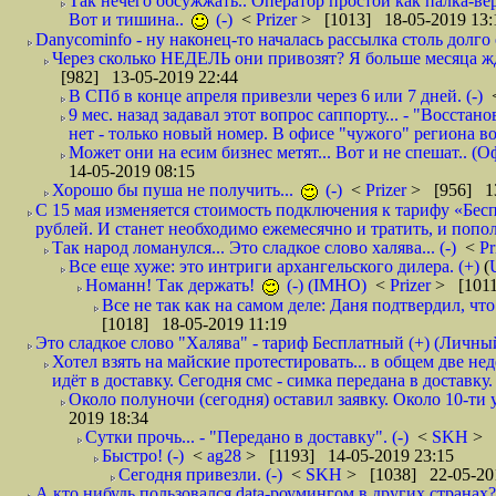
Так нечего обсужжать.. Оператор простой как палка-верё
Вот и тишина..
(-)
<
Prizer
> [1013] 18-05-2019 13:
Danycominfo - ну наконец-то началась рассылка столь дол
Через сколько НЕДЕЛЬ они привозят? Я больше месяца жду,
[982] 13-05-2019 22:44
В СПб в конце апреля привезли через 6 или 7 дней. (-)
9 мес. назад задавал этот вопрос саппорту... - "Восст
нет - только новый номер. В офисе "чужого" региона во
Может они на есим бизнес метят... Вот и не спешат.. (О
14-05-2019 08:15
Хорошо бы пуша не получить...
(-)
<
Prizer
> [956] 13
С 15 мая изменяется стоимость подключения к тарифу «Бесп
рублей. И станет необходимо ежемесячно и тратить, и попол
Так народ ломанулся... Это сладкое слово халява... (-)
<
Pr
Все еще хуже: это интриги архангельского дилера. (+)
(
Номанн! Так держать!
(-) (IMHO)
<
Prizer
> [1011
Все не так как на самом деле: Даня подтвердил, чт
[1018] 18-05-2019 11:19
Это сладкое слово "Халява" - тариф Бесплатный (+) (Личны
Хотел взять на майские протестировать... в общем две не
идёт в доставку. Сегодня смс - симка передана в доставку.
Около полуночи (сегодня) оставил заявку. Около 10-ти у
2019 18:34
Сутки прочь... - "Передано в доставку". (-)
<
SKH
> 
Быстро! (-)
<
ag28
> [1193] 14-05-2019 23:15
Сегодня привезли. (-)
<
SKH
> [1038] 22-05-20
А кто нибудь пользовался data-роумингом в других странах?