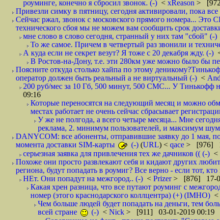
роуминге, конечно я сбросил звонок. (-)
<
xReason
> [972
Привезли симку в пятницу, сегодня активировали, пока все 
Сейчас ржал, звонок с московского прямого номера... Это С
технического сбоя мы не можем вам сообщить срок доставки
мне слово в слово сегодня, странный у них там "сбой" (-)
То же самое. Причем в четвертый раз звонили и техниче
А куда если не секрет везут? Я тоже с 20 декабря жду. (-)
В Ростов-на-Дону, т.е. эти 280км уже можно было бы пеш
Поясните откуда столько хайпа по этому деникому?Тинькоф
оператор должен быть реальный а не виртуальный (-)
<
And
200 руб/мес за 10 Гб, 500 минут, 500 СМС... У Тинькофф не
09:16
Которые переносятся на следующий месяц и можно обмен
местах работает не очень сейчас сбрасывает регистрацию
У же не полгода, а всего четыре месяца... Мне сегод
реклама, 2. минимум пользователей, и максимум шума.
DANYCOM: все абоненты, отправившие заявку до 1 мая, пол
момента доставки SIM-карты
(-)
(
URL
) <
qace
> [976] 1
серьезная заявка для привлечения тех же дачников (( (-)
<
Похоже они просто развлекают себя и кидают других любител
региона, будут попадать в роумиг? Все верно - если тот, кто вам звони 
НЕт. Они попадут на межгород.. (-)
<
Prizer
> [876] 17-0
Какая хрен разница, что все путают роуминг с межгор
номер (этого краснодарского коллцентра) (+) (IMHO)
Чем больше людей будет попадать на деньги, тем бо
всей стране
(-)
<
Nick
> [911] 03-01-2019 00:19