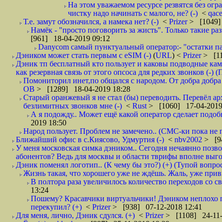
На этом уважаемом ресурсе резвятся без огр
чистку надо начинать с малого, не? (-)
<
qac
Т.е. замут обозначился, а намека нет? (-)
<
Prizer
> [1049]
Намёк - "просто поговорить за жисть". Только такие ра
[961] 18-04-2019 09:12
Danycom самый пунктуальный оператор:- "остатки па
Дэником может стать первым с еSIM (-)
(
URL
) <
Prizer
> [11
Дэник тп бесплатный кто пользует и каковы подводные кам
как резервная связь от этого опсоса для редких звонков (-) (
Помониторил инет,по общался с народом. От добра добра 
ОВ
> [1289] 18-04-2019 18:28
Старый оранжевый я не стал (бы) переводить. Перевёл а
безлимитных звонков мне (-)
<
Rust
> [1060] 17-04-2019
А я подожду.. Может ещё какой оператор сделает подо
2019 18:50
Народ пользует. Проблем не замечено.. (СМС-ки пока не п
Ближайший офис в с.Киясово, Удмуртия (-)
<
nbv2002
> [9
У меня московская симка дэником.. Сегодня нечаянно позво
абонентов? Ведь для москвы и области тврифы вполне выго
Дэник поменял логотип.. (К чему бы это?) (+) (Тупой вопро
Жизнь такая, что хорошего уже не ждёшь. Жаль, уже привы
В полтора раза увеличилось количество переходов со
13:24
Пошему? Красавчики виртуальчики! Дэником неплохо п
перекупил? (+)
<
Prizer
> [938] 07-12-2018 12:41
Для меня, лично, Дэник сдулся. (+)
<
Prizer
> [1108] 24-11-