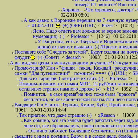
номера РТ звоните? Или они в
-Хорошо... -Что хорошего, доктор? -
02-2018 08:01
А как давно в Воронеже перешли на 7-значную нумер
с 01.02.2011
(+) (OFF)
(
URL
) <
Prizer
> [1053] 0
Ясно. Надо отдать вам должное за верное замечан
нумерация). (-)
<
Professor
> [1246] 03-02-2018 
У Danycoma, есть и Тверская и Воронежская ну
июня) их начнут выдавать (-) (Просто предпол
Поставьте себе "Следить за темой". Будут ссылки на почт
флудит
(-) (Совет)
<
decarch
> [1093] 31-01-2018 12:2
А вы видели цены в международном роуминге? Откуда такая
Промо-тариф? Или - "фишка" такая.. Каждый "раскручивае
симки "Для путешествий" - помните? ===> (-)
(
URL
) <
S
Для всех тарифов. Смотрите их сайт. (-)
<
Professor
> [
Помним-помним эти симки МТС. 12 руб/мин за входящие и
остальных странах намного дороже (-)
<
b13
> [892] 3
Помнится, "в свое время"на них тоже была "красота
бесплатно), но без абонентской платы.Или чего попут
Входящие 0 в Египте, Турции, Кипре, Кубе, Прибалтике, р
[1061] 30-01-2018 14:44
Так приятно, что даже страшно (-)
<
xReason
> [1089] 
Как обычно, вся эта халява будет работать через зад
через ip, все обрадовались,только пользоваться нево
Отлично работает. Входящие бесплатны. (-) (Личн
съездите с ним в роуминг. Вдруг и в самом деле, бомба... (