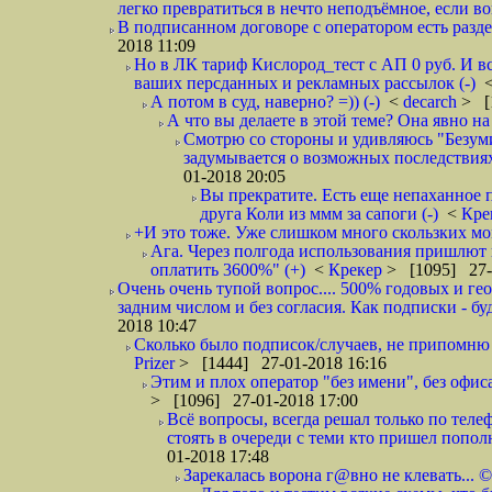
легко превратиться в нечто неподъёмное, если вов
В подписанном договоре с оператором есть разде
2018 11:09
Но в ЛК тариф Кислород_тест с АП 0 руб. И вс
ваших персданных и рекламных рассылок (-)
А потом в суд, наверно? =)) (-)
<
decarch
> [
А что вы делаете в этой теме? Она явно на д
Смотрю со стороны и удивляюсь "Безумию
задумывается о возможных последствия
01-2018 20:05
Вы прекратите. Есть еще непаханное 
друга Коли из ммм за сапоги (-)
<
Кре
+И это тоже. Уже слишком много скользких мо
Ага. Через полгода использования пришлют п
оплатить 3600%" (+)
<
Крекер
> [1095] 27-
Очень очень тупой вопрос.... 500% годовых и ге
задним числом и без согласия. Как подписки - бу
2018 10:47
Сколько было подписок/случаев, не припомню 
Prizer
> [1444] 27-01-2018 16:16
Этим и плох оператор "без имени", без офиса
> [1096] 27-01-2018 17:00
Всё вопросы, всегда решал только по телеф
стоять в очереди с теми кто пришел попол
01-2018 17:48
Зарекалась ворона г@вно не клевать... ©