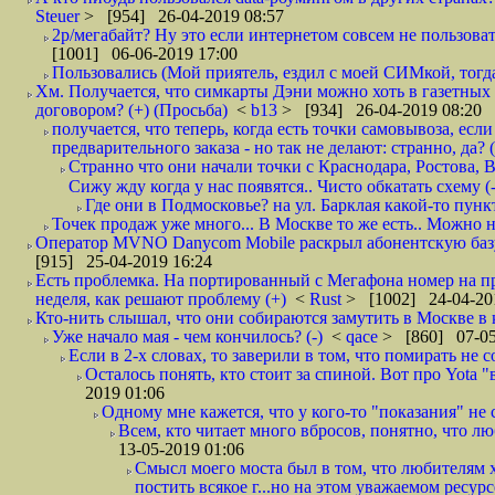
Steuer
> [954] 26-04-2019 08:57
2р/мегабайт? Ну это если интернетом совсем не пользовать
[1001] 06-06-2019 17:00
Пользовались (Мой приятель, ездил с моей СИМкой, тогд
Хм. Получается, что симкарты Дэни можно хоть в газетных к
договором? (+) (Просьба)
<
b13
> [934] 26-04-2019 08:20
получается, что теперь, когда есть точки самовывоза, есл
предварительного заказа - но так не делают: странно, да? (
Странно что они начали точки с Краснодара, Ростова,
Сижу жду когда у нас появятся.. Чисто обкатать схему (-
Где они в Подмосковье? на ул. Барклая какой-то пункт
Точек продаж уже много... В Москве то же есть.. Можно на
Оператор MVNO Danycom Mobile раскрыл абонентскую базу.
[915] 25-04-2019 16:24
Есть проблемка. На портированный с Мегафона номер на при
неделя, как решают проблему (+)
<
Rust
> [1002] 24-04-20
Кто-нить слышал, что они собираются замутить в Москве в к
Уже начало мая - чем кончилось? (-)
<
qace
> [860] 07-05
Если в 2-х словах, то заверили в том, что помирать не с
Осталось понять, кто стоит за спиной. Вот про Yota "
2019 01:06
Одному мне кажется, что у кого-то "показания" не с
Всем, кто читает много вбросов, понятно, что люб
13-05-2019 01:06
Смысл моего моста был в том, что любителям х
постить всякое г...но на этом уважаемом ресурсе.