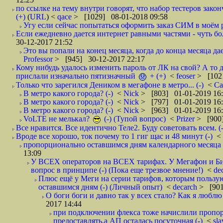
по ссылке на тему внутри говорят, что набор тестеров зак
(+)
(
URL
) <
qace
> [1029] 08-01-2018 09:58
Угу если сейчас попытаться оформить заказ СИМ в моём р
Если ежедневно дается интернет равными частями - чуть боле
30-12-2017 21:52
Это вы попали на конец месяца, когда до конца месяца дае
Professor
> [945] 30-12-2017 22:17
Кому нибудь удалось изменить пароль от ЛК на свой? А то 
прислали изначально пятизначный
+ (+)
<
feoser
> [102
Только что зарегился Деником в мегафоне в метро... (-)
<
С
В метро какого города? (-)
<
Nick
> [803] 01-01-2019 16
В метро какого города? (-)
<
Nick
> [797] 01-01-2019 16
В метро какого города? (-)
<
Nick
> [963] 01-01-2019 16
VoLTE не мелькал?
(-) (Тупой вопрос)
<
Prizer
> [900]
Все нравится. Все идентично Теле2. Буду советовать всем. (-
Вроде все хорошо, ток почему то 1 гиг щас и 48 минут (-)
<
пропорционально оставшимся дням календарного месяца в
13:09
У ВСЕХ операторов на ВСЕХ тарифах. У Мегафон и Би 
вопрос в принципе (-) (Пока еще трезвое мнение!)
<
de
Плюс ещё у Меги на серии тарифов, которым пользую
оставшимся дням (-) (Личный опыт)
<
decarch
> [901
О боги боги и давно так у всех стало? Как я люблю 
2017 14:44
при подключении флекса тоже начислили пропорц
предоставлять,а АП осталась посуточная (-)
<
sl