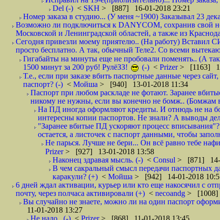
Del (-)
<
SKH
> [887] 16-01-2018 23:21
Номер заказа в студию... (У меня ~1900) Заказывал 23 дека
Возможно ли подключиться к DANYCOM, сохранив свой номе
Московской и Ленинградской областей, а также из Краснода
Сегодня привезли моему приятелю.. (На работу) Вставил СИ
просто бесплатно. А так, обычный Теле2. Со всеми вытек
Гигабайты на минуты еще не пробовали поменять.. (А та
1500 минут за 200 руб! РулёЗЗ!
(-)
<
Prizer
> [1163] 1
Т.е., если при заказе вбить паспортные данные через сай
паспорт? (-)
<
Мойша
> [940] 13-01-2018 11:34
Паспорт при любом раскладе не фотают. Заранее вбит
никому не нужны, если вы конечно не бомж.. (Бомжам в
На ПД иногда оформляют кредиты. И отнюдь не на б
интересны копии паспортов. Не знали? А выводы дела
"Заранее вбитые ПД ускоряют процесс вписывания"?
остается, а листочек с паспорт данными, чтобы заполн
Не парься. Лучше не бери... Он всё равно тебе нафи
Prizer
> [927] 13-01-2018 13:58
Наконец здравая мысль. (-)
<
Consul
> [871] 14-
В чем сакральный смысл передачи паспортных да
каракули? (+)
<
Мойша
> [942] 14-01-2018 10:5
6 дней ждал активации, курьер или кто еще накосячил с от
почту, через полчаса активировали (+)
<
necoandg
> [1008]
Вы случайно не знаете, можно ли на один паспорт оформи
11-01-2018 13:27
Не надо.. (-)
<
Prizer
> [868] 11-01-2018 13:45