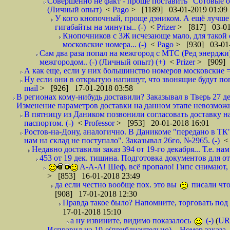
Совершенно не факт - проще поставить "Сотовые опе
(Личный опыт)
<
Pago
> [1189] 03-01-2019 01:09
У кого кнопочный, проще дэником. А ещё лучше 
гигабайты на минуты.. (-)
<
Prizer
> [817] 03-01
Кнопочников с 3Ж исчезающе мало, для такой 
московские номера... (-)
<
Pago
> [930] 03-01-
Сам два раза попал на межгород с МТС (Ред энерджи) 
межгородом.. (-) (Личный опыт) (+)
<
Prizer
> [909] 
А как еще, если у них большинство номеров московские =
Ну если они в открытую напишут, что звонящие будут поп
mail
> [926] 17-01-2018 03:58
В регионах кому-нибудь доставили? Заказывал в Тверь 27 де
Изменение параметров доставки на данном этапе невозможн
В пятницу из Даником позвонили согласовать доставку н
паспортом. (-)
<
Professor
> [953] 20-01-2018 16:01
Ростов-на-Дону, аналогично. В Даникоме "передано в ТК"
нам на склад не поступало". Заказывал 26го, №2965. (-)
Недавно доставили заказ 394 от 19-го декабря... Т.е. нам
453 от 19 дек. тишина. Подготовка документов для от
А-А-А! Шеф, всё пропало! Гипс снимают, к
> [853] 16-01-2018 23:49
да если честно вообще пох. это вы
писали что
[908] 17-01-2018 12:30
Правда такое было? Напомните, торговать под
17-01-2018 15:10
а ну извините, видимо показалось
(-)
(
UR
Исправил на 19-е(приблизительно)... Номер заказа, 