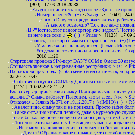
[960] 17-09-2018 20:38
Zavgor, отпишитесь тогда после 23,как все прошло
Номер перенесён. (+)
<
Zavgor
> [1047] 24-09
Симка Danycom продолжает жить и работать 
А как это возможно? Т.е с нее даже позвон
Ц:-"Честно, этот недооператор уже надоел". Честно
из него все соки..)
(+)
<
Prizer
> [1125] 17-09-2
боюсь, что скоро выжимать будет нечего.. (+) (Пе
У меня свалить не получится.. (Номер Московс
без домашнего стационарного интернета.. Ск
2018 11:20
Стартовала продажа SIM-карт DANYCOM в Омске 30 августа 
Стоимость звонков в непризнанные республики:-> (+)
<
Pri
Нашлось на просторах..(Собственно и на сайте есть, но криво. А наро
02-2018 10:47
Собственно купить СИМ-ку Дэникома здесь и отвезти её в
[1131] 10-02-2018 11:22
Вчера курьер привёз таки симку. Полтора месяца заняло у н
делали. /// Симка работает. Потестим, что за зверь )) (-)
<
St
Отказался... Заявка № 371 от 19.12.2017 (+) (IMHO) (+)
<
R
Аналогично, симку так и не привезли. Просто забил болт. 
Та же ситуация кинули первых, даже в курьерскую службу
если бы халяву полугодовую не пообещали, о них бы и не
Логично. Хотя халява там 6 месяцев с момента подключени
Не с момента подключения, а с момента объявления о хал
Друзья! Обращаем ваше внимание, что все абоненты, 