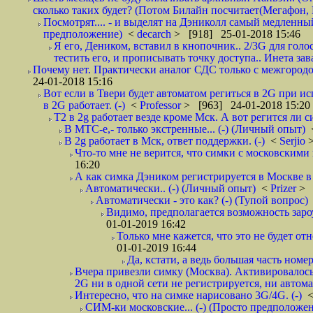
сколько таких будет? (Потом Билайн посчитает(Мегафон, 
Посмотрят.... - и выделят на Дэниколл самый медленный
предположение)
<
decarch
> [918] 25-01-2018 15:46
Я его, Деником, вставил в кнопочник.. 2/3G для голо
тестить его, и прописывать точку доступа.. Инета зава
Почему нет. Практически аналог СДС только с межгородом.
24-01-2018 15:16
Вот если в Твери будет автоматом региться в 2G при ис
в 2G работает. (-)
<
Professor
> [963] 24-01-2018 15:20
T2 в 2g работает везде кроме Мск. А вот регится ли с
В МТС-е,- только экстренные... (-) (Личный опыт)
В 2g работает в Мск, ответ поддержки. (-)
<
Serjio
Что-то мне не верится, что симки с московскими 
16:20
А как симка Дэником регистрируется в Москве в 
Автоматически.. (-) (Личный опыт)
<
Prizer
> 
Автоматически - это как? (-) (Тупой вопрос)
Видимо, предполагается возможность зароу
01-01-2019 16:42
Только мне кажется, что это не будет о
01-01-2019 16:44
Да, кстати, а ведь большая часть номер
Вчера привезли симку (Москва). Активировалось п
2G ни в одной сети не регистрируется, ни автом
Интересно, что на симке нарисовано 3G/4G. (-)
СИМ-ки московские... (-) (Просто предположе