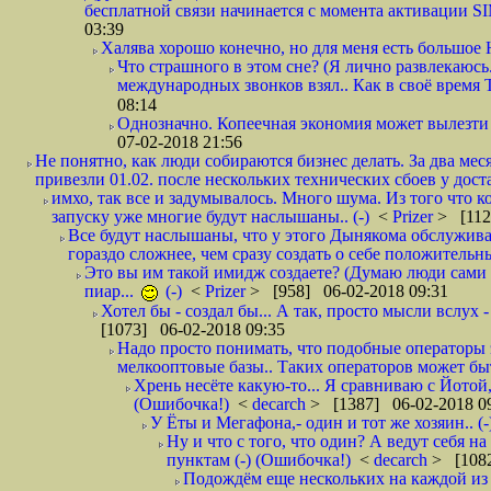
бесплатной связи начинается с момента активации 
03:39
Халява хорошо конечно, но для меня есть большое 
Что страшного в этом сне? (Я лично развлекаюсь.
международных звонков взял.. Как в своё время
08:14
Однозначно. Копеечная экономия может вылезти
07-02-2018 21:56
Не понятно, как люди собираются бизнес делать. За два мес
привезли 01.02. после нескольких технических сбоев у дост
имхо, так все и задумывалось. Много шума. Из того что к
запуску уже многие будут наслышаны.. (-)
<
Prizer
> [112
Все будут наслышаны, что у этого Дынякома обслужива
гораздо сложнее, чем сразу создать о себе положительн
Это вы им такой имидж создаете? (Думаю люди сами оп
пиар...
(-)
<
Prizer
> [958] 06-02-2018 09:31
Хотел бы - создал бы... А так, просто мысли вслух 
[1073] 06-02-2018 09:35
Надо просто понимать, что подобные операторы 
мелкооптовые базы.. Таких операторов может быт
Хрень несёте какую-то... Я сравниваю с Йотой
(Ошибочка!)
<
decarch
> [1387] 06-02-2018 0
У Ёты и Мегафона,- один и тот же хозяин.. (-
Ну и что с того, что один? А ведут себя 
пунктам (-) (Ошибочка!)
<
decarch
> [1082
Подождём еще нескольких на каждой из 