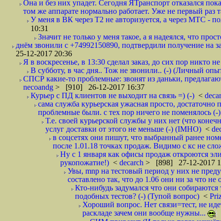
Она и без них упадет. Сегодня ЯТранспорт отказался пока
том же аппарате нормально работает. Уже не первый раз т
У меня в ВК через Т2 не авторизуется, а через МТС - 
10:31
Значит не только у меня такое, а я надеялся, что просто
днём звонили с +74992150890, подтвердили получение на зав
25-12-2017 20:36
Я в воскресенье, в 13:30 сделал заказ, до сих пор никто н
В субботу, в час дня.. Тож не звонили.. (-) (Личный опы
СПСР какие-то проблемные: звонят из даньки, предлагают 
necoandg
> [910] 26-12-2017 16:37
Курьер с ПД клиентов не выходит на связь =) (-)
<
deca
сама служба курьерская ужасная просто, достаточно п
проблемные были. с тех пор ничего не поменялось (-)
Т.е. своей курьерской службы у них нет (что коне
услуг доставки от этого не меньше (-) (IMHO)
<
de
в соцсетях они пишут, что выбранный ранее ном
после 1.01.18 точках продаж. Видимо с кс не сло
Ну с 1 января как офисы продаж откроются эли
рукопожатие!)
<
decarch
> [898] 27-12-2017 1
Увы, mnp на тестовый период у них не преду
составлено так, что до 1.06 они ни за что не 
Кто-нибудь задумался что они собираются
подобных тестов? (-) (Тупой вопрос)
<
Pri
Хороший вопрос. Нет связи=тест, не идет
раскладе зачем они вообще нужны...