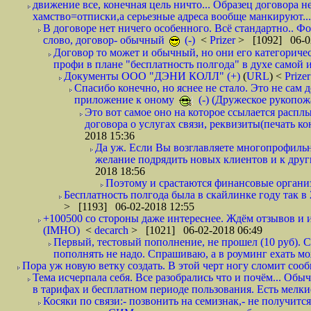
движение все, конечная цель ничто... Образец договора н
хамство=отписки,а серьезные адреса вообще манкируют...
В договоре нет ничего особенного. Всё стандартно.. Фот
слово, договор- обычный
(-)
<
Prizer
> [1092] 06-0
Договор то может и обычный, но они его категоричес
профи в плане "бесплатность полгода" в духе самой 
Документы ООО "ДЭНИ КОЛЛ" (+)
(
URL
) <
Prize
Спасибо конечно, но яснее не стало. Это не сам
приложение к оному
(-) (Дружеское рукопож
Это вот самое оно на которое ссылается распл
договора о услугах связи, реквизиты(печать ко
2018 15:36
Да уж. Если Вы возглавляете многопрофиль
желание подрядить новых клиентов и к други
2018 18:56
Поэтому и срастаются финансовые организа
Бесплатность полгода была в скайлинке году так в
> [1193] 06-02-2018 12:55
+100500 со стороны даже интереснее. Ждём отзывов и и
(IMHO)
<
decarch
> [1021] 06-02-2018 06:49
Первый, тестовый пополнение, не прошел (10 руб). Сд
пополнять не надо. Спрашиваю, а в роуминг ехать мо
Пора уж новую ветку создать. В этой черт ногу сломит сооб
Тема исчерпала себя. Все разобрались что и почём... О
в тарифах и бесплатном периоде пользования. Есть мелкие
Косяки по связи:- позвонить на семизнак,- не получится