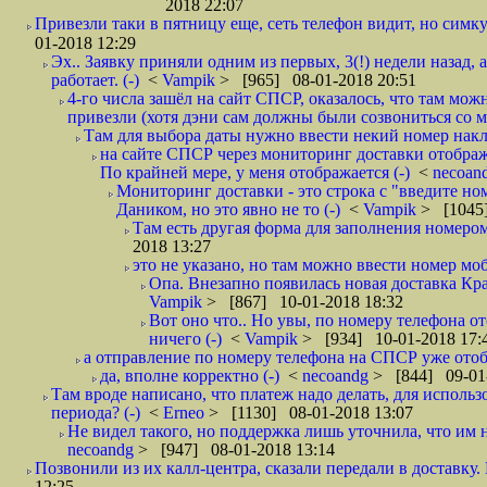
2018 22:07
Привезли таки в пятницу еще, сеть телефон видит, но симку
01-2018 12:29
Эх.. Заявку приняли одним из первых, 3(!) недели назад, 
работает. (-)
<
Vampik
> [965] 08-01-2018 20:51
4-го числа зашёл на сайт СПСР, оказалось, что там мож
привезли (хотя дэни сам должны были созвониться со мн
Там для выбора даты нужно ввести некий номер накла
на сайте СПСР через мониторинг доставки отображ
По крайней мере, у меня отображается (-)
<
necoan
Мониторинг доставки - это строка с "введите но
Даником, но это явно не то (-)
<
Vampik
> [1045]
Там есть другая форма для заполнения номером 
2018 13:27
это не указано, но там можно ввести номер моб
Опа. Внезапно появилась новая доставка Кра
Vampik
> [867] 10-01-2018 18:32
Вот оно что.. Но увы, по номеру телефона о
ничего (-)
<
Vampik
> [934] 10-01-2018 17:
а отправление по номеру телефона на СПСР уже отоб
да, вполне корректно (-)
<
necoandg
> [844] 09-01
Там вроде написано, что платеж надо делать, для использ
периода? (-)
<
Erneo
> [1130] 08-01-2018 13:07
Не видел такого, но поддержка лишь уточнила, что им 
necoandg
> [947] 08-01-2018 13:14
Позвонили из их калл-центра, сказали передали в доставку. И
12:25