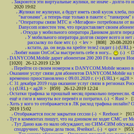
Закроются эти виртуальные жулики, не иначе - долги-то не
2020 19:02
Жулики не жулиуки, а будут иметь свой кусок хлеба, 
"вагонами", а теперь еще только в пакете с "танкером" и
"Операторы связи МТС и «Мегафон» потребовали от вир
Danycom известен тем, что предоставляет своим абонент
Откуда у мобильного оператора Даником долги перед
У мобильного оператора долгов скорее всего и нет
рассылку по базе мтс (-)
<
lev
> [808] 20-08-2020 
кстати, да. он ведь на хребте теле2 сидит (-)
(
URL
)
Любят наши ОпСоСы выстрелить себе в ногу...
(-)
<
DANYCOM.Mobile дарит абонентам 200 200 Гб в канун Нового
[1020] 26-12-2019 12:30
Перейти со своим номером к DANYCOM.Mobile можно в 5
Оказание услуг связи для абонентов DANYCOM.Mobile на 
временно приостановлено с 09.01.2020 г. (+)
(
URL
) <
ag28
>
С 31 декабря 2019 года оказание услуг связи в регионах Рос
(-)
(
URL
) <
ag28
> [859] 26-12-2019 12:24
Остатки трафика за прошлый месяц прикольно перенесли. Ф
ещё и гиги в минуты все перевёл и потратил. (-)
<
Rust
> [
Хоть у кого то отображается в ЛК расход трафика онлайн? О
2019 15:02
Отображается после закрытия сессии (-)
<
Reeboot
> [917
Тут в комментах пишут, что на дэником не ходят СМС от Мо
Тут Даню как-то мало обсуждают, но СИМ-СИМ обсуждали 
сподручнее. Чудны дела твои, Ячейки!.. (-)
<
qace
> [953]