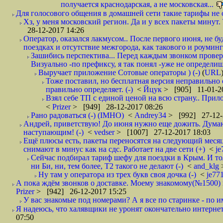
получается краснодарская, а не московская...
Для голосового общения в домашней сети такие тарифы не о
Хз, у меня московский регион. Да и у всех пакеты минут. 
28-12-2017 14:26
Оператор, оказался лакмусом.. После первого июня, не бу
поездках и отсутствие межгорода, как такового и роуминга.
Зашибись перспектива... Перед каждым звонком проверят
Визуально -по префиксу, я так понял -уже не определи
Выручает приложение Сотовые операторы ) (-)
(
URL
Тоже поставил, но бесплатная версия неправильно
правильно определяет. (-)
<
Йцук
> [905] 11-01-2
Взял себе ТП с единой ценой на всю страну.. При
<
Prizer
> [949] 28-12-2017 08:26
Рано радоваться (-) (IMHO)
<
Andrey34
> [992] 27-12-
Андрей, приветствую! До июня нужно еще дожить. Думаю 
наступающим! (-)
<
vedser
> [1007] 27-12-2017 18:03
Ещё плюсы есть, пакеты переносятся на следующий месяц 
снимают в минус как на сдс. Работает на две сети (+)
<
j
Сейчас подбирал тариф шефу для поездки в Крым. И то
ни Би, ни, тем более, Т2 такого не делают (-)
<
and_klg
Ну там у оператора из трех букв своя дочка (-)
<
je77
А пока ждём звонков о доставке. Моему знакомому(№1500) поз
Prizer
> [942] 26-12-2017 15:25
У вас знакомые под номерами? А я все по старинке - по 
Я надеюсь, что халявщики не уронят окончательно интернет 
07:50