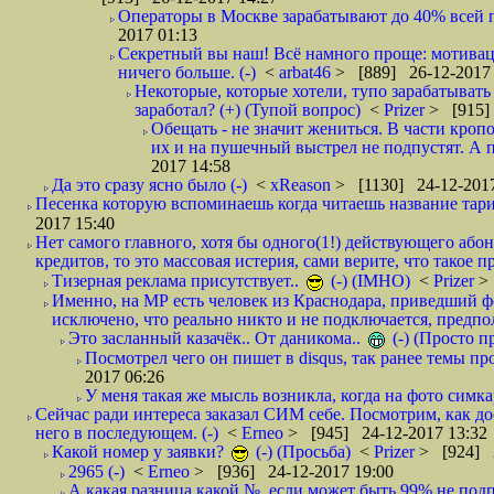
Операторы в Москве зарабатывают до 40% всей пр
2017 01:13
Секретный вы наш! Всё намного проще: мотиваци
ничего больше. (-)
<
arbat46
> [889] 26-12-2017 
Некоторые, которые хотели, тупо зарабатывать 
заработал? (+) (Тупой вопрос)
<
Prizer
> [915]
Обещать - не значит жениться. В части кропо
их и на пушечный выстрел не подпустят. А п
2017 14:58
Да это сразу ясно было (-)
<
xReason
> [1130] 24-12-2017
Песенка которую вспоминаешь когда читаешь название тар
2017 15:40
Нет самого главного, хотя бы одного(1!) действующего абон
кредитов, то это массовая истерия, сами верите, что такое п
Тизерная реклама присутствует..
(-) (IMHO)
<
Prizer
>
Именно, на МР есть человек из Краснодара, приведший ф
исключено, что реально никто и не подключается, предпол
Это засланный казачёк.. От даникома..
(-) (Просто 
Посмотрел чего он пишет в disqus, так ранее темы пр
2017 06:26
У меня такая же мысль возникла, когда на фото симкар
Сейчас ради интереса заказал СИМ себе. Посмотрим, как д
него в последующем. (-)
<
Erneo
> [945] 24-12-2017 13:32
Какой номер у заявки?
(-) (Просьба)
<
Prizer
> [924] 2
2965 (-)
<
Erneo
> [936] 24-12-2017 19:00
А какая разница какой №, если может быть 99% не подп