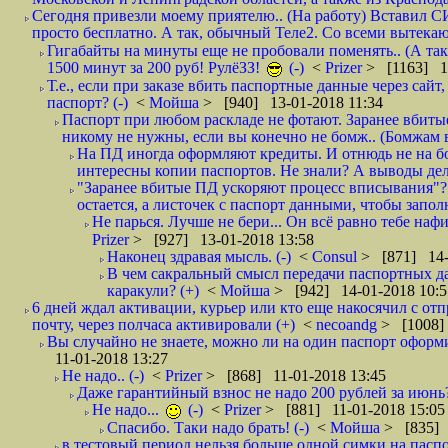
Сегодня привезли моему приятелю.. (На работу) Вставил СИ
просто бесплатно. А так, обычный Теле2. Со всеми вытек
Гигабайты на минуты еще не пробовали поменять.. (А та
1500 минут за 200 руб! РулёЗЗ!
(-)
<
Prizer
> [1163] 1
Т.е., если при заказе вбить паспортные данные через сай
паспорт? (-)
<
Мойша
> [940] 13-01-2018 11:34
Паспорт при любом раскладе не фотают. Заранее вбит
никому не нужны, если вы конечно не бомж.. (Бомжам в
На ПД иногда оформляют кредиты. И отнюдь не на б
интересны копии паспортов. Не знали? А выводы дела
"Заранее вбитые ПД ускоряют процесс вписывания"?
остается, а листочек с паспорт данными, чтобы заполн
Не парься. Лучше не бери... Он всё равно тебе нафи
Prizer
> [927] 13-01-2018 13:58
Наконец здравая мысль. (-)
<
Consul
> [871] 14-
В чем сакральный смысл передачи паспортных да
каракули? (+)
<
Мойша
> [942] 14-01-2018 10:5
6 дней ждал активации, курьер или кто еще накосячил с от
почту, через полчаса активировали (+)
<
necoandg
> [1008]
Вы случайно не знаете, можно ли на один паспорт оформи
11-01-2018 13:27
Не надо.. (-)
<
Prizer
> [868] 11-01-2018 13:45
Даже гарантийный взнос не надо 200 рублей за июнь?
Не надо...
(-)
<
Prizer
> [881] 11-01-2018 15:05
Спасибо. Таки надо брать! (-)
<
Мойша
> [835] 
в тестовый период нельзя больше одной симки на паспор