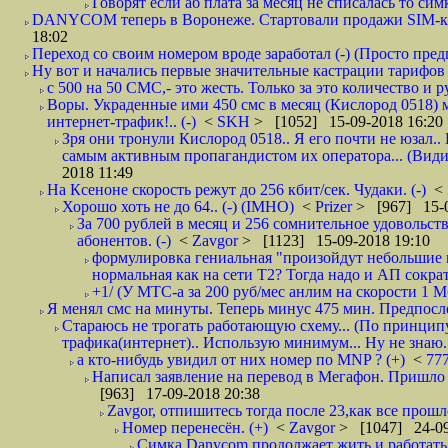
Говорят если аб плата за месяц не списалась то симк
DANYCOM теперь в Воронеже. Стартовали продажи SIM-карт
18:02
Переход со своим номером вроде заработал (-) (Просто пре
Ну вот и начались первые значительные кастрации тарифов 
с 500 на 50 СМС,- это жесть. Только за это количество и ру
Воры. Украденные ими 450 смс в месяц (Кислород 0518) 
интернет-трафик!.. (-)
<
SKH
> [1052] 15-09-2018 16:20
Зря они тронули Кислород 0518.. Я его почти не юзал.. 
самым активным пропагандистом их оператора... (Видим
2018 11:49
На Ксеноне скорость режут до 256 кбит/сек. Чудаки. (-)
<
Хорошо хоть не до 64.. (-) (IMHO)
<
Prizer
> [967] 15-0
За 700 рублей в месяц и 256 сомнительное удовольст
абонентов. (-)
<
Zavgor
> [1123] 15-09-2018 19:10
формулировка гениальная "произойдут небольшие из
нормальная как на сети Т2? Тогда надо и АП сократ
+1/ (У МТС-а за 200 руб/мес анлим на скорости 1 Мб
Я менял смс на минуты. Теперь минус 475 мин. Предпослед
Стараюсь не трогать работающую схему... (По принципу
трафика(интернет).. Использую минимум... Ну не знаю..
а кто-нибудь увидил от них номер по MNP ? (+)
<
77
Написал заявление на перевод в Мегафон. Пришло 
[963] 17-09-2018 20:38
Zavgor, отпишитесь тогда после 23,как все прошло
Номер перенесён. (+)
<
Zavgor
> [1047] 24-09
Симка Danycom продолжает жить и работать 