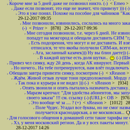
Короче мне за 5 дней даже не позвонил никто. (-)
<
Erneo
>
Даже если позвонят, это еще не значит, что привезут ))) (-)
Это я уже понял. Похоже на пособие для чайников "Как о
29-12-2017 09:35
Мне позвонили, извинились, сослались на много заказ
(-)
<
Prizer
> [878] 29-12-2017 09:36
Мне сегодня позвонили, т.е. через 6 дней. Не изв
попадут на межгород и обещали доставить СИМ "где
Есть подозрения, что могут и не доставить. И взят
отписался, те что якобы получили СИМ-ки, всего 
Ага, засланный казачек))) Ну вы блин даете)) (-
В каждой шутке есть доля шутки..
(-) (Ш
Привез чел симку, жду 2й день , когда АК ивируют. Первый р
Но ничего.. На тебе потренеруются, нам влёт подключать б
Обещали завтра привезти симку, посмотрим (-)
<
xReason
>
Ждём. Живой отзыв лучше тонн предположений. Морду ли
Так пока и курьера я не видел ))) (-)
<
xReason
> [934] 
Опять звонили и опять пытались назначить доставку. 
Маразм крепчал: "Для удобства абонентов, мы запу
своего заказа" !!! см. ссылку (-)
(
URL
) <
ОВ
> [976
Это вообще чё за .... ? (+)
<
xReason
> [1012] 28
Поле Чудес. Угадал все буквы, но не смог наз
получается краснодарская, а не московская...
Для голосового общения в домашней сети такие тарифы не о
Хз, у меня московский регион. Да и у всех пакеты минут. 
28-12-2017 14:26