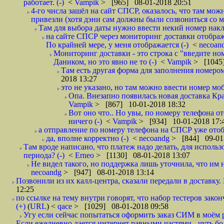
работает. (-)
<
Vampik
> [965] 08-01-2018 20:51
4-го числа зашёл на сайт СПСР, оказалось, что там мож
привезли (хотя дэни сам должны были созвониться со мн
Там для выбора даты нужно ввести некий номер накла
на сайте СПСР через мониторинг доставки отображ
По крайней мере, у меня отображается (-)
<
necoan
Мониторинг доставки - это строка с "введите но
Даником, но это явно не то (-)
<
Vampik
> [1045]
Там есть другая форма для заполнения номером 
2018 13:27
это не указано, но там можно ввести номер моб
Опа. Внезапно появилась новая доставка Кра
Vampik
> [867] 10-01-2018 18:32
Вот оно что.. Но увы, по номеру телефона о
ничего (-)
<
Vampik
> [934] 10-01-2018 17:
а отправление по номеру телефона на СПСР уже отоб
да, вполне корректно (-)
<
necoandg
> [844] 09-01
Там вроде написано, что платеж надо делать, для использ
периода? (-)
<
Erneo
> [1130] 08-01-2018 13:07
Не видел такого, но поддержка лишь уточнила, что им 
necoandg
> [947] 08-01-2018 13:14
Позвонили из их калл-центра, сказали передали в доставку. И
12:25
по ссылке на тему внутри говорят, что набор тестеров зак
(+)
(
URL
) <
qace
> [1029] 08-01-2018 09:58
Угу если сейчас попытаться оформить заказ СИМ в моём р
Если ежедневно дается интернет равными частями - чуть боле