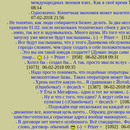
международных звонков взял.. Как в своё время
08:14
Однозначно. Копеечная экономия может вылезти
07-02-2018 21:56
Не понятно, как люди собираются бизнес делать. За два мес
привезли 01.02. после нескольких технических сбоев у дост
имхо, так все и задумывалось. Много шума. Из того что к
запуску уже многие будут наслышаны.. (-)
<
Prizer
> [112
Все будут наслышаны, что у этого Дынякома обслужива
гораздо сложнее, чем сразу создать о себе положительн
Это вы им такой имидж создаете? (Думаю люди сами оп
пиар...
(-)
<
Prizer
> [958] 06-02-2018 09:31
Хотел бы - создал бы... А так, просто мысли вслух 
[1073] 06-02-2018 09:35
Надо просто понимать, что подобные операторы 
мелкооптовые базы.. Таких операторов может быт
Хрень несёте какую-то... Я сравниваю с Йотой
(Ошибочка!)
<
decarch
> [1387] 06-02-2018 0
У Ёты и Мегафона,- один и тот же хозяин.. (-
Ну и что с того, что один? А ведут себя 
пунктам (-) (Ошибочка!)
<
decarch
> [1082
Подождём еще нескольких на каждой из 
движение все, конечная цель ничто... Образец договора н
хамство=отписки,а серьезные адреса вообще манкируют...
В договоре нет ничего особенного. Всё стандартно.. Фот
слово, договор- обычный
(-)
<
Prizer
> [1092] 06-0