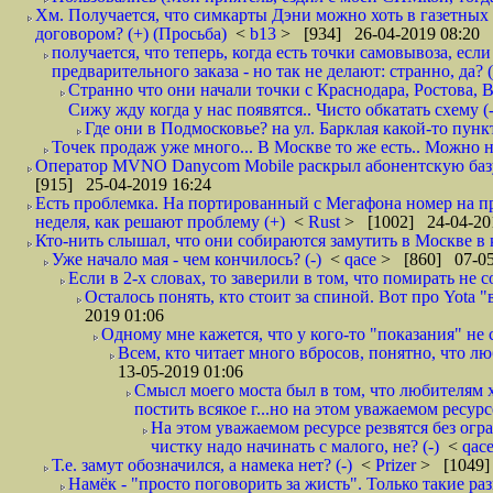
Хм. Получается, что симкарты Дэни можно хоть в газетных к
договором? (+) (Просьба)
<
b13
> [934] 26-04-2019 08:20
получается, что теперь, когда есть точки самовывоза, есл
предварительного заказа - но так не делают: странно, да? (
Странно что они начали точки с Краснодара, Ростова,
Сижу жду когда у нас появятся.. Чисто обкатать схему (-
Где они в Подмосковье? на ул. Барклая какой-то пункт
Точек продаж уже много... В Москве то же есть.. Можно на
Оператор MVNO Danycom Mobile раскрыл абонентскую базу.
[915] 25-04-2019 16:24
Есть проблемка. На портированный с Мегафона номер на при
неделя, как решают проблему (+)
<
Rust
> [1002] 24-04-20
Кто-нить слышал, что они собираются замутить в Москве в к
Уже начало мая - чем кончилось? (-)
<
qace
> [860] 07-05
Если в 2-х словах, то заверили в том, что помирать не с
Осталось понять, кто стоит за спиной. Вот про Yota "
2019 01:06
Одному мне кажется, что у кого-то "показания" не с
Всем, кто читает много вбросов, понятно, что люб
13-05-2019 01:06
Смысл моего моста был в том, что любителям х
постить всякое г...но на этом уважаемом ресурсе.
На этом уважаемом ресурсе резвятся без огр
чистку надо начинать с малого, не? (-)
<
qac
Т.е. замут обозначился, а намека нет? (-)
<
Prizer
> [1049]
Намёк - "просто поговорить за жисть". Только такие ра