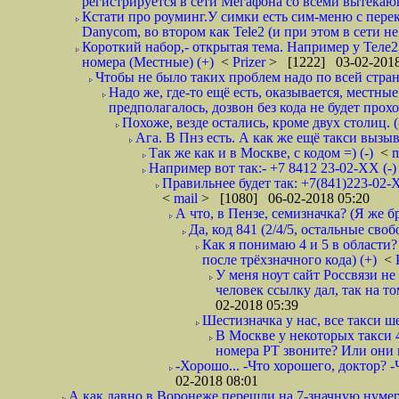
регистрируется в сети Мегафона со всеми вытекаю
Кстати про роуминг.У симки есть сим-меню с пере
Danycom, во втором как Tele2 (и при этом в сети не 
Короткий набор,- открытая тема. Например у Теле2
номера (Местные) (+)
<
Prizer
> [1222] 03-02-2018
Чтобы не было таких проблем надо по всей стране
Надо же, где-то ещё есть, оказывается, местны
предполагалось, дозвон без кода не будет проход
Похоже, везде остались, кроме двух столиц. 
Ага. В Пнз есть. А как же ещё такси вызыв
Так же как и в Москве, с кодом =) (-)
<
m
Например вот так:- +7 8412 23-02-ХХ (-
Правильнее будет так: +7(841)223-02-Х
<
mail
> [1080] 06-02-2018 05:20
А что, в Пензе, семизначка? (Я же бр
Да, код 841 (2/4/5, остальные сво
Как я понимаю 4 и 5 в области?
после трёхзначного кода) (+)
<
У меня ноут сайт Россвязи не
человек ссылку дал, так на то
02-2018 05:39
Шестизначка у нас, все такси ш
В Москве у некоторых такси 
номера РТ звоните? Или они в
-Хорошо... -Что хорошего, доктор? -
02-2018 08:01
А как давно в Воронеже перешли на 7-значную нумер