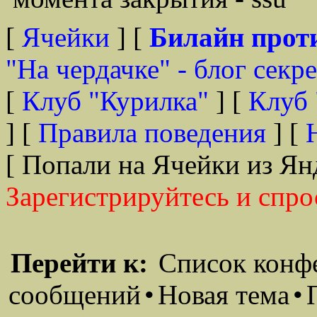
[
Ячейки
] [
Билайн прот
"На чердачке" - блог секр
[
Клуб "Курилка"
] [
Клуб 
] [
Правила поведения
] [
[ Попали на Ячейки из Ян
Зарегистрируйтесь и спро
Перейти к:
Список конф
сообщений
•
Новая тема
•