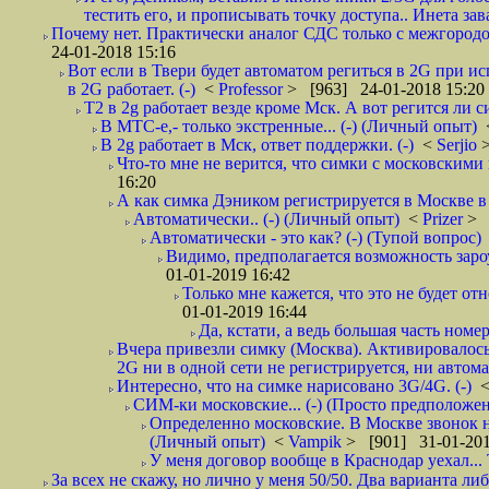
тестить его, и прописывать точку доступа.. Инета зава
Почему нет. Практически аналог СДС только с межгородом.
24-01-2018 15:16
Вот если в Твери будет автоматом региться в 2G при ис
в 2G работает. (-)
<
Professor
> [963] 24-01-2018 15:20
T2 в 2g работает везде кроме Мск. А вот регится ли с
В МТС-е,- только экстренные... (-) (Личный опыт)
В 2g работает в Мск, ответ поддержки. (-)
<
Serjio
Что-то мне не верится, что симки с московскими 
16:20
А как симка Дэником регистрируется в Москве в 
Автоматически.. (-) (Личный опыт)
<
Prizer
> 
Автоматически - это как? (-) (Тупой вопрос)
Видимо, предполагается возможность зароу
01-01-2019 16:42
Только мне кажется, что это не будет о
01-01-2019 16:44
Да, кстати, а ведь большая часть номер
Вчера привезли симку (Москва). Активировалось п
2G ни в одной сети не регистрируется, ни автом
Интересно, что на симке нарисовано 3G/4G. (-)
СИМ-ки московские... (-) (Просто предположе
Определенно московские. В Москве звонок н
(Личный опыт)
<
Vampik
> [901] 31-01-201
У меня договор вообще в Краснодар уехал...
За всех не скажу, но лично у меня 50/50. Два варианта л