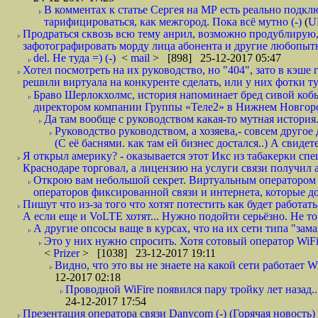
В комментах к статье Сергея на МР есть реально подкл
тарифицироваться, как межгород. Пока всё мутно (-)
(
U
Продраться сквозь всю тему анрил, возможно продублирую,
зафотографировать морду лица абонента и другие любопытн
del. Не туда =) (-)
<
mail
> [898] 25-12-2017 05:47
Хотел посмотреть на их руководство, но "404", зато в кэше
решили виртуала на конкуренте сделать, или у них фотки т
Браво Шерлокхолмс, история напоминает бред сивой кобы
директором компании Группы «Теле2» в Нижнем Новгород
Да там вообще с руководством какая-то мутная история.
Руководство руководством, а хозяева,- совсем другое
(С её баснями. как там ей бизнес достался..) А свидет
Я открыл америку? - оказывается этот Икс из табакерки спе
Краснодаре торговал, а лицензию на услуги связи получил а
Открою вам небольшой секрет. Виртуальным оператором с
операторов фиксированной связи и интернета, которые до 
Пишут что из-за того что хотят потестить как будет работать
А если еще и VoLTE хотят... Нужно подойти серьёзно. Не то 
А другие опсосы ваще в курсах, что на их сети типа "зам
Это у них нужно спросить. Хотя сотовый оператор WiFire
<
Prizer
> [1038] 23-12-2017 19:11
Видно, что это вы не знаете на какой сети работает W
12-2017 02:18
Проводной WiFire появился пару тройку лет назад...
24-12-2017 17:54
Презентация оператора связи Danycom (-) (Горячая новость)