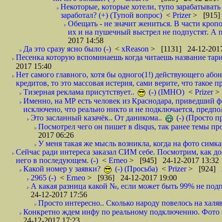
Некоторые, которые хотели, тупо зарабатывать 
заработал? (+) (Тупой вопрос)
<
Prizer
> [915]
Обещать - не значит жениться. В части кропо
их и на пушечный выстрел не подпустят. А п
2017 14:58
Да это сразу ясно было (-)
<
xReason
> [1131] 24-12-2017
Песенка которую вспоминаешь когда читаешь название тар
2017 15:40
Нет самого главного, хотя бы одного(1!) действующего абон
кредитов, то это массовая истерия, сами верите, что такое п
Тизерная реклама присутствует..
(-) (IMHO)
<
Prizer
>
Именно, на МР есть человек из Краснодара, приведший ф
исключено, что реально никто и не подключается, предпол
Это засланный казачёк.. От даникома..
(-) (Просто 
Посмотрел чего он пишет в disqus, так ранее темы пр
2017 06:26
У меня такая же мысль возникла, когда на фото симкар
Сейчас ради интереса заказал СИМ себе. Посмотрим, как д
него в последующем. (-)
<
Erneo
> [945] 24-12-2017 13:32
Какой номер у заявки?
(-) (Просьба)
<
Prizer
> [924] 2
2965 (-)
<
Erneo
> [936] 24-12-2017 19:00
А какая разница какой №, если может быть 99% не подп
24-12-2017 17:56
Просто интересно.. Сколько народу повелось на халяв
Конкретно ждем инфу по реальному подключению. Фото симо
24-12-2017 17:23