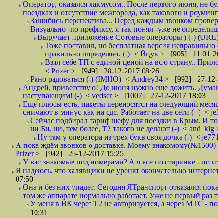
Оператор, оказался лакмусом.. После первого июня, не бу
поездках и отсутствие межгорода, как такового и роуминга.
Зашибись перспектива... Перед каждым звонком проверят
Визуально -по префиксу, я так понял -уже не определи
Выручает приложение Сотовые операторы ) (-)
(
URL
Тоже поставил, но бесплатная версия неправильно
правильно определяет. (-)
<
Йцук
> [905] 11-01-2
Взял себе ТП с единой ценой на всю страну.. При
<
Prizer
> [949] 28-12-2017 08:26
Рано радоваться (-) (IMHO)
<
Andrey34
> [992] 27-12-
Андрей, приветствую! До июня нужно еще дожить. Думаю 
наступающим! (-)
<
vedser
> [1007] 27-12-2017 18:03
Ещё плюсы есть, пакеты переносятся на следующий месяц 
снимают в минус как на сдс. Работает на две сети (+)
<
j
Сейчас подбирал тариф шефу для поездки в Крым. И то
ни Би, ни, тем более, Т2 такого не делают (-)
<
and_klg
Ну там у оператора из трех букв своя дочка (-)
<
je77
А пока ждём звонков о доставке. Моему знакомому(№1500) поз
Prizer
> [942] 26-12-2017 15:25
У вас знакомые под номерами? А я все по старинке - по 
Я надеюсь, что халявщики не уронят окончательно интернет 
07:50
Она и без них упадет. Сегодня ЯТранспорт отказался пока
том же аппарате нормально работает. Уже не первый раз т
У меня в ВК через Т2 не авторизуется, а через МТС - 
10:31