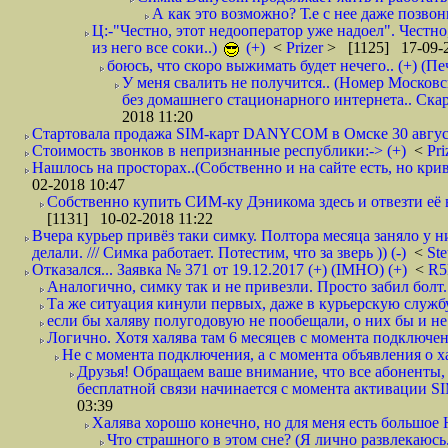
А как это возможно? Т.е с нее даже позвон
Ц:-"Честно, этот недооператор уже надоел". Честно
из него все соки..)
(+)
<
Prizer
> [1125] 17-09-2
боюсь, что скоро выжимать будет нечего.. (+) (Пе
У меня свалить не получится.. (Номер Московс
без домашнего стационарного интернета.. Ск
2018 11:20
Стартовала продажа SIM-карт DANYCOM в Омске 30 августа 
Стоимость звонков в непризнанные республики:-> (+)
<
Pri
Нашлось на просторах..(Собственно и на сайте есть, но криво. А наро
02-2018 10:47
Собственно купить СИМ-ку Дэникома здесь и отвезти её в
[1131] 10-02-2018 11:22
Вчера курьер привёз таки симку. Полтора месяца заняло у н
делали. /// Симка работает. Потестим, что за зверь )) (-)
<
St
Отказался... Заявка № 371 от 19.12.2017 (+) (IMHO) (+)
<
R
Аналогично, симку так и не привезли. Просто забил болт. 
Та же ситуация кинули первых, даже в курьерскую службу
если бы халяву полугодовую не пообещали, о них бы и не
Логично. Хотя халява там 6 месяцев с момента подключени
Не с момента подключения, а с момента объявления о хал
Друзья! Обращаем ваше внимание, что все абоненты, 
бесплатной связи начинается с момента активации 
03:39
Халява хорошо конечно, но для меня есть большое 
Что страшного в этом сне? (Я лично развлекаюсь.