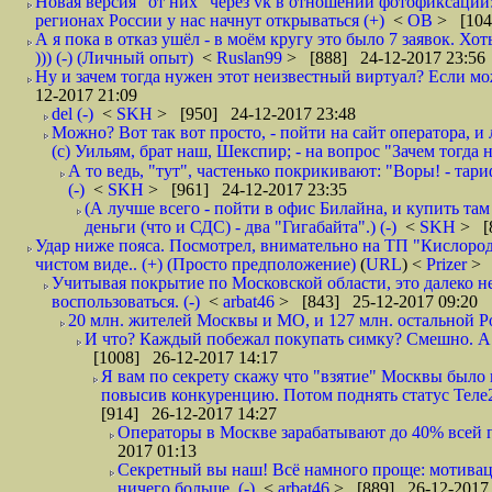
Новая версия "от них" через vk в отношении фотофиксаци
регионах России у нас начнут открываться (+)
<
ОВ
> [104
А я пока в отказ ушёл - в моём кругу это было 7 заявок. Х
))) (-) (Личный опыт)
<
Ruslan99
> [888] 24-12-2017 23:56
Ну и зачем тогда нужен этот неизвестный виртуал? Если м
12-2017 21:09
del (-)
<
SKH
> [950] 24-12-2017 23:48
Можно? Вот так вот просто, - пойти на сайт оператора, и л
(с) Уильям, брат наш, Шекспир; - на вопрос "Зачем тогда 
А то ведь, "тут", частенько покрикивают: "Воры! - тариф-
(-)
<
SKH
> [961] 24-12-2017 23:35
(А лучше всего - пойти в офис Билайна, и купить там 
деньги (что и СДС) - два "Гигабайта".) (-)
<
SKH
> [
Удар ниже пояса. Посмотрел, внимательно на ТП "Кислород"
чистом виде.. (+) (Просто предположение)
(
URL
) <
Prizer
> 
Учитывая покрытие по Московской области, это далеко н
воспользоваться. (-)
<
arbat46
> [843] 25-12-2017 09:20
20 млн. жителей Москвы и МО, и 127 млн. остальной Рос
И что? Каждый побежал покупать симку? Смешно. А вт
[1008] 26-12-2017 14:17
Я вам по секрету скажу что "взятие" Москвы было 
повысив конкуренцию. Потом поднять статус Теле2 
[914] 26-12-2017 14:27
Операторы в Москве зарабатывают до 40% всей пр
2017 01:13
Секретный вы наш! Всё намного проще: мотиваци
ничего больше. (-)
<
arbat46
> [889] 26-12-2017 