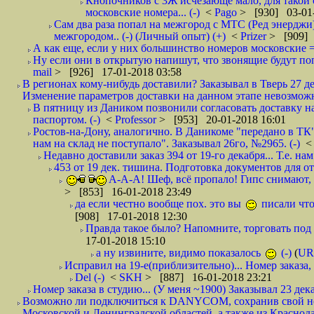
Кнопочников с 3Ж исчезающе мало, для такой 
московские номера... (-)
<
Pago
> [930] 03-01-
Сам два раза попал на межгород с МТС (Ред энерджи) 
межгородом.. (-) (Личный опыт) (+)
<
Prizer
> [909] 
А как еще, если у них большинство номеров московские =
Ну если они в открытую напишут, что звонящие будут поп
mail
> [926] 17-01-2018 03:58
В регионах кому-нибудь доставили? Заказывал в Тверь 27 де
Изменение параметров доставки на данном этапе невозможн
В пятницу из Даником позвонили согласовать доставку н
паспортом. (-)
<
Professor
> [953] 20-01-2018 16:01
Ростов-на-Дону, аналогично. В Даникоме "передано в ТК"
нам на склад не поступало". Заказывал 26го, №2965. (-)
Недавно доставили заказ 394 от 19-го декабря... Т.е. нам
453 от 19 дек. тишина. Подготовка документов для от
А-А-А! Шеф, всё пропало! Гипс снимают, к
> [853] 16-01-2018 23:49
да если честно вообще пох. это вы
писали что
[908] 17-01-2018 12:30
Правда такое было? Напомните, торговать под
17-01-2018 15:10
а ну извините, видимо показалось
(-)
(
UR
Исправил на 19-е(приблизительно)... Номер заказа, 
Del (-)
<
SKH
> [887] 16-01-2018 23:21
Номер заказа в студию... (У меня ~1900) Заказывал 23 дека
Возможно ли подключиться к DANYCOM, сохранив свой номе
Московской и Ленинградской областей, а также из Краснода