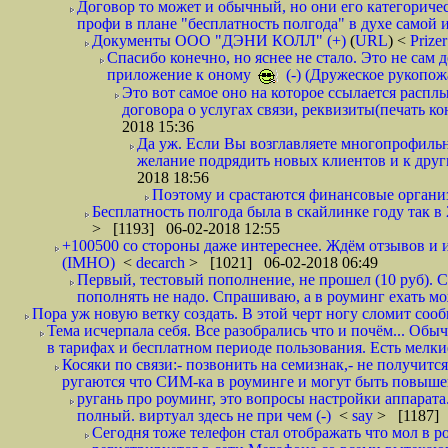
Договор то может и обычный, но они его категоричес
профи в плане "бесплатность полгода" в духе самой 
Документы ООО "ДЭНИ КОЛЛ" (+)
(
URL
) <
Prize
Спасибо конечно, но яснее не стало. Это не сам
приложение к оному
(-) (Дружеское рукопож
Это вот самое оно на которое ссылается распл
договора о услугах связи, реквизиты(печать ко
2018 15:36
Да уж. Если Вы возглавляете многопрофиль
желание подрядить новых клиентов и к други
2018 18:56
Поэтому и срастаются финансовые организа
Бесплатность полгода была в скайлинке году так в
> [1193] 06-02-2018 12:55
+100500 со стороны даже интереснее. Ждём отзывов и и
(IMHO)
<
decarch
> [1021] 06-02-2018 06:49
Первый, тестовый пополнение, не прошел (10 руб). Сд
пополнять не надо. Спрашиваю, а в роуминг ехать мо
Пора уж новую ветку создать. В этой черт ногу сломит сооб
Тема исчерпала себя. Все разобрались что и почём... О
в тарифах и бесплатном периоде пользования. Есть мелкие
Косяки по связи:- позвонить на семизнак,- не получится
ругаются что СИМ-ка в роуминге и могут быть повышен
ругань про роуминг, это вопросы настройки аппарата
полный. виртуал здесь не при чем (-)
<
say
> [1187] 
Сегодня тоже телефон стал отображать что мол в р