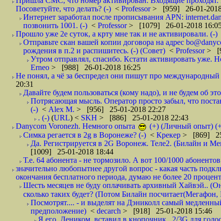
Пришла СМС, что номер активирован. Входящие проходят. И
Посоветуйте, что делать? (-)
<
Professor
> [959] 26-01-2018
Интернет заработал после прописывания APN: internet.da
позвонить 1001. (-)
<
Professor
> [1079] 26-01-2018 16:0
Прошло уже 2е суток, а крту мне так и не активировали. (-)
Отправьте скан вашей копии договора на адрес bo@danyc
рождения в п.2 и распишитесь. (-) (Совет)
<
Professor
> [
Утром отправлял, спасибо. Кстати активировать уже. Но 
Erneo
> [988] 26-01-2018 16:25
Не понял, а чё за беспредел они пишут про международный 
20:31
Давайте будем пользоваться (кому надо), и не будем об этом
Потрясающая мысль. Оператор просто забыл, что постави
(-)
<
Alex M.
> [956] 25-01-2018 22:27
. (-)
(
URL
) <
SKH
> [886] 25-01-2018 22:43
Danycom Voronezh. Немного опыта
(+) (Личный опыт) (+
Симка регается в 2g в Воронеже? (-)
<
Крекер
> [869] 25
Да. Регистрируется в 2G Воронеж. Теле2. (Билайн и Мег
[1009] 25-01-2018 18:44
Т.е. 64 абонента - не тормозило. А вот 100/1000 абонентов
значительно любопытнее другой вопрос - какая часть подк
окончания бесплатного периода, думаю не более 20 проценто
Шесть месяцев не буду оплачивать архивный Хайвэй.. (Он 
сколько таких будет? (Потом Билайн посчитает(Мегафон, 
Посмотрят.... - и выделят на Дэниколл самый медленный
предположение)
<
decarch
> [918] 25-01-2018 15:46
Я его, Деником, вставил в кнопочник.. 2/3G для голо