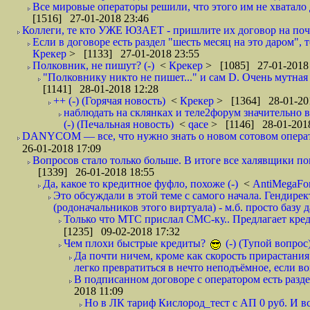
Все мировые операторы решили, что этого им не хватало 
[1516] 27-01-2018 23:46
Коллеги, те кто УЖЕ ЮЗАЕТ - пришлите их договор на почту
Если в договоре есть раздел "шесть месяц на это даром", т
Крекер
> [1133] 27-01-2018 23:55
Полковник, не пишут? (-)
<
Крекер
> [1085] 27-01-2018
"Полковнику никто не пишет..." и сам D. Очень мутная
[1141] 28-01-2018 12:28
++ (-) (Горячая новость)
<
Крекер
> [1364] 28-01-20
наблюдать на склянках и теле2форум значительно в
(-) (Печальная новость)
<
qace
> [1146] 28-01-2018
DANYCOM — все, что нужно знать о новом сотовом опера
26-01-2018 17:09
Вопросов стало только больше. В итоге все халявщики по
[1339] 26-01-2018 18:55
Да, какое то кредитное фуфло, похоже (-)
<
AntiMegaF
Это обсуждали в этой теме с самого начала. Гендире
(родоначальников этого виртуала) - м.б. просто базу 
Только что МТС прислал СМС-ку.. Предлагает кре
[1235] 09-02-2018 17:32
Чем плохи быстрые кредиты?
(-) (Тупой вопрос
Да почти ничем, кроме как скорость прирастани
легко превратиться в нечто неподъёмное, если вов
В подписанном договоре с оператором есть разде
2018 11:09
Но в ЛК тариф Кислород_тест с АП 0 руб. И вс