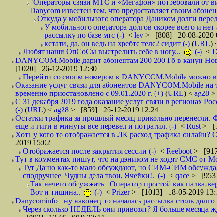
"Операторы связи МТС и «Мегафон» потребовали от вир
Danycom известен тем, что предоставляет своим абонент
Откуда у мобильного оператора Даником долги перед
У мобильного оператора долгов скорее всего и нет
рассылку по базе мтс (-)
<
lev
> [808] 20-08-2020 
кстати, да. он ведь на хребте теле2 сидит (-)
(
URL
)
Любят наши ОпСоСы выстрелить себе в ногу...
(-)
<
DANYCOM.Mobile дарит абонентам 200 200 Гб в канун Нового
[1020] 26-12-2019 12:30
Перейти со своим номером к DANYCOM.Mobile можно в 5
Оказание услуг связи для абонентов DANYCOM.Mobile на 
временно приостановлено с 09.01.2020 г. (+)
(
URL
) <
ag28
>
С 31 декабря 2019 года оказание услуг связи в регионах Рос
(-)
(
URL
) <
ag28
> [859] 26-12-2019 12:24
Остатки трафика за прошлый месяц прикольно перенесли. Ф
ещё и гиги в минуты все перевёл и потратил. (-)
<
Rust
> [
Хоть у кого то отображается в ЛК расход трафика онлайн? О
2019 15:02
Отображается после закрытия сессии (-)
<
Reeboot
> [917
Тут в комментах пишут, что на дэником не ходят СМС от Мо
Тут Даню как-то мало обсуждают, но СИМ-СИМ обсуждали 
сподручнее. Чудны дела твои, Ячейки!.. (-)
<
qace
> [953]
Так нечего обсужжать.. Оператор простой как палка-верё
Вот и тишина..
(-)
<
Prizer
> [1013] 18-05-2019 13:
Danycominfo - ну наконец-то началась рассылка столь дол
Через сколько НЕДЕЛЬ они привозят? Я больше месяца жду,