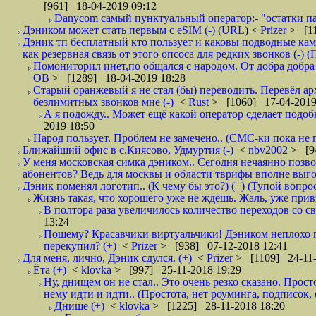
[961] 18-04-2019 09:12
Danycom самый пунктуальный оператор:- "остатки па
Дэником может стать первым с еSIM (-)
(
URL
) <
Prizer
> [11
Дэник тп бесплатный кто пользует и каковы подводные кам
как резервная связь от этого опсоса для редких звонков (-) (
Помониторил инет,по общался с народом. От добра добра 
ОВ
> [1289] 18-04-2019 18:28
Старый оранжевый я не стал (бы) переводить. Перевёл а
безлимитных звонков мне (-)
<
Rust
> [1060] 17-04-2019
А я подожду.. Может ещё какой оператор сделает подо
2019 18:50
Народ пользует. Проблем не замечено.. (СМС-ки пока не п
Ближайший офис в с.Киясово, Удмуртия (-)
<
nbv2002
> [9
У меня московская симка дэником.. Сегодня нечаянно позво
абонентов? Ведь для москвы и области тврифы вполне выго
Дэник поменял логотип.. (К чему бы это?) (+) (Тупой вопро
Жизнь такая, что хорошего уже не ждёшь. Жаль, уже привы
В полтора раза увеличилось количество переходов со
13:24
Пошему? Красавчики виртуальчики! Дэником неплохо п
перекупил? (+)
<
Prizer
> [938] 07-12-2018 12:41
Для меня, лично, Дэник сдулся. (+)
<
Prizer
> [1109] 24-11-
Ёта (+)
<
klovka
> [997] 25-11-2018 19:29
Ну, днищем он не стал.. Это очень резко сказано. Прос
нему идти и идти.. (Простота, нет роуминга, подписок
Днище (+)
<
klovka
> [1225] 28-11-2018 18:20