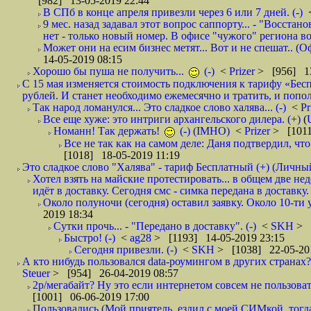
[982] 13-05-2019 22:44
В СПб в конце апреля привезли через 6 или 7 дней. (-)
9 мес. назад задавал этот вопрос саппорту... - "Восст
нет - только новый номер. В офисе "чужого" региона во
Может они на есим бизнес метят... Вот и не спешат.. (О
14-05-2019 08:15
Хорошо бы пуша не получить...
(-)
<
Prizer
> [956] 13
С 15 мая изменяется стоимость подключения к тарифу «Бесп
рублей. И станет необходимо ежемесячно и тратить, и попол
Так народ ломанулся... Это сладкое слово халява... (-)
<
Pr
Все еще хуже: это интриги архангельского дилера. (+)
(
Номанн! Так держать!
(-) (IMHO)
<
Prizer
> [1011
Все не так как на самом деле: Даня подтвердил, чт
[1018] 18-05-2019 11:19
Это сладкое слово "Халява" - тариф Бесплатный (+) (Личны
Хотел взять на майские протестировать... в общем две не
идёт в доставку. Сегодня смс - симка передана в доставку.
Около полуночи (сегодня) оставил заявку. Около 10-ти у
2019 18:34
Сутки прочь... - "Передано в доставку". (-)
<
SKH
> 
Быстро! (-)
<
ag28
> [1193] 14-05-2019 23:15
Сегодня привезли. (-)
<
SKH
> [1038] 22-05-20
А кто нибудь пользовался data-роумингом в других странах?
Steuer
> [954] 26-04-2019 08:57
2р/мегабайт? Ну это если интернетом совсем не пользовать
[1001] 06-06-2019 17:00
Пользовались (Мой приятель, ездил с моей СИМкой, тогд