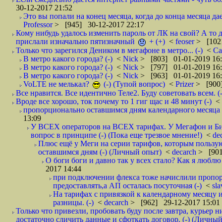
30-12-2017 21:52
Это вы попали на конец месяца, когда до конца месяца дае
Professor
> [945] 30-12-2017 22:17
Кому нибудь удалось изменить пароль от ЛК на свой? А то 
прислали изначально пятизначный
+ (+)
<
feoser
> [102
Только что зарегился Деником в мегафоне в метро... (-)
<
С
В метро какого города? (-)
<
Nick
> [803] 01-01-2019 16
В метро какого города? (-)
<
Nick
> [797] 01-01-2019 16
В метро какого города? (-)
<
Nick
> [963] 01-01-2019 16
VoLTE не мелькал?
(-) (Тупой вопрос)
<
Prizer
> [900]
Все нравится. Все идентично Теле2. Буду советовать всем. (-
Вроде все хорошо, ток почему то 1 гиг щас и 48 минут (-)
<
пропорционально оставшимся дням календарного месяца в
13:09
У ВСЕХ операторов на ВСЕХ тарифах. У Мегафон и Би 
вопрос в принципе (-) (Пока еще трезвое мнение!)
<
de
Плюс ещё у Меги на серии тарифов, которым пользую
оставшимся дням (-) (Личный опыт)
<
decarch
> [901
О боги боги и давно так у всех стало? Как я люблю 
2017 14:44
при подключении флекса тоже начислили пропорц
предоставлять,а АП осталась посуточная (-)
<
sl
На тарифах с привязкой к календарному месяцу 
разницы. (-)
<
decarch
> [962] 29-12-2017 15:01
Только что привезли, пробовать буду после завтра, курьер н
достаточно сличить данные и сфоткать договор. (-) (Личный 