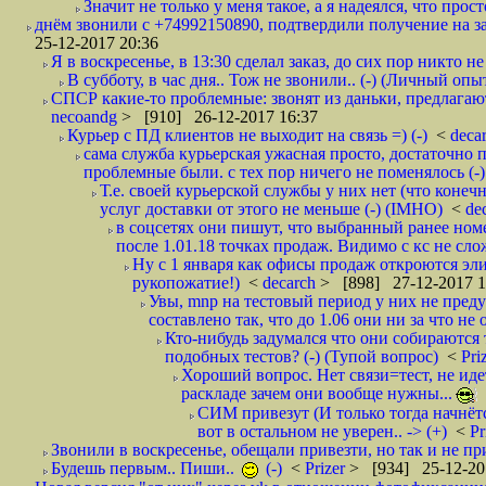
Значит не только у меня такое, а я надеялся, что просто
днём звонили с +74992150890, подтвердили получение на зав
25-12-2017 20:36
Я в воскресенье, в 13:30 сделал заказ, до сих пор никто н
В субботу, в час дня.. Тож не звонили.. (-) (Личный опы
СПСР какие-то проблемные: звонят из даньки, предлагают 
necoandg
> [910] 26-12-2017 16:37
Курьер с ПД клиентов не выходит на связь =) (-)
<
deca
сама служба курьерская ужасная просто, достаточно п
проблемные были. с тех пор ничего не поменялось (-)
Т.е. своей курьерской службы у них нет (что коне
услуг доставки от этого не меньше (-) (IMHO)
<
de
в соцсетях они пишут, что выбранный ранее ном
после 1.01.18 точках продаж. Видимо с кс не сло
Ну с 1 января как офисы продаж откроются эли
рукопожатие!)
<
decarch
> [898] 27-12-2017 1
Увы, mnp на тестовый период у них не преду
составлено так, что до 1.06 они ни за что не 
Кто-нибудь задумался что они собираются
подобных тестов? (-) (Тупой вопрос)
<
Pri
Хороший вопрос. Нет связи=тест, не идет
раскладе зачем они вообще нужны...
СИМ привезут (И только тогда начнётся
вот в остальном не уверен.. -> (+)
<
Pr
Звонили в воскресенье, обещали привезти, но так и не при
Будешь первым.. Пиши..
(-)
<
Prizer
> [934] 25-12-20