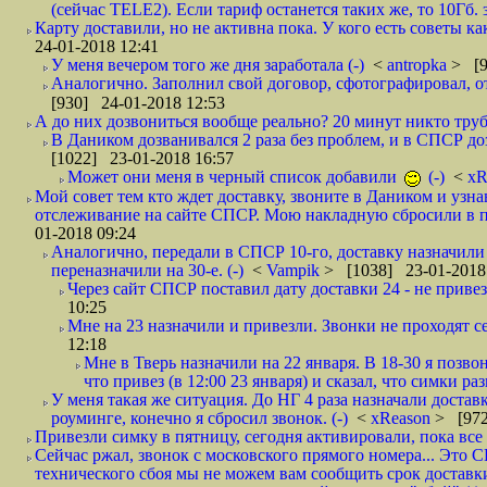
(сейчас TELE2). Если тариф останется таких же, то 10Гб. 
Карту доставили, но не активна пока. У кого есть советы к
24-01-2018 12:41
У меня вечером того же дня заработала (-)
<
antropka
> [9
Аналогично. Заполнил свой договор, сфотографировал, 
[930] 24-01-2018 12:53
А до них дозвониться вообще реально? 20 минут никто трубк
В Даником дозванивался 2 раза без проблем, и в СПСР дозв
[1022] 23-01-2018 16:57
Может они меня в черный список добавили
(-)
<
xR
Мой совет тем кто ждет доставку, звоните в Даником и узн
отслеживание на сайте СПСР. Мою накладную сбросили в п
01-2018 09:24
Аналогично, передали в СПСР 10-го, доставку назначили н
переназначили на 30-е. (-)
<
Vampik
> [1038] 23-01-2018
Через сайт СПСР поставил дату доставки 24 - не привезл
10:25
Мне на 23 назначили и привезли. Звонки не проходят 
12:18
Мне в Тверь назначили на 22 января. В 18-30 я позво
что привез (в 12:00 23 января) и сказал, что симки раз
У меня такая же ситуация. До НГ 4 раза назначали доставк
роуминге, конечно я сбросил звонок. (-)
<
xReason
> [972
Привезли симку в пятницу, сегодня активировали, пока все 
Сейчас ржал, звонок с московского прямого номера... Это С
технического сбоя мы не можем вам сообщить срок доставки