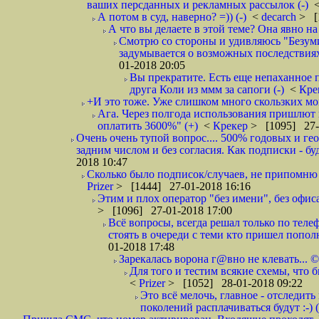
ваших персданных и рекламных рассылок (-)
А потом в суд, наверно? =)) (-)
<
decarch
> [
А что вы делаете в этой теме? Она явно на д
Смотрю со стороны и удивляюсь "Безумию
задумывается о возможных последствия
01-2018 20:05
Вы прекратите. Есть еще непаханное 
друга Коли из ммм за сапоги (-)
<
Кре
+И это тоже. Уже слишком много скользких мо
Ага. Через полгода использования пришлют п
оплатить 3600%" (+)
<
Крекер
> [1095] 27-
Очень очень тупой вопрос.... 500% годовых и ге
задним числом и без согласия. Как подписки - бу
2018 10:47
Сколько было подписок/случаев, не припомню 
Prizer
> [1444] 27-01-2018 16:16
Этим и плох оператор "без имени", без офиса
> [1096] 27-01-2018 17:00
Всё вопросы, всегда решал только по телеф
стоять в очереди с теми кто пришел попол
01-2018 17:48
Зарекалась ворона г@вно не клевать... ©
Для того и тестим всякие схемы, что б
<
Prizer
> [1052] 28-01-2018 09:22
Это всё мелочь, главное - отследит
поколений расплачиваться будут :-) (