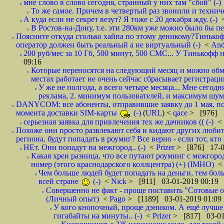
мне слово в слово сегодня, странный у них там "сбой" (-)
То же самое. Причем в четвертый раз звонили и техниче
А куда если не секрет везут? Я тоже с 20 декабря жду. (-)
В Ростов-на-Дону, т.е. эти 280км уже можно было бы пеш
Поясните откуда столько хайпа по этому деникому?Тинькоф
оператор должен быть реальный а не виртуальный (-)
<
And
200 руб/мес за 10 Гб, 500 минут, 500 СМС... У Тинькофф не
09:16
Которые переносятся на следующий месяц и можно обмен
местах работает не очень сейчас сбрасывает регистрацию
У же не полгода, а всего четыре месяца... Мне сегод
реклама, 2. минимум пользователей, и максимум шума.
DANYCOM: все абоненты, отправившие заявку до 1 мая, пол
момента доставки SIM-карты
(-)
(
URL
) <
qace
> [976] 1
серьезная заявка для привлечения тех же дачников (( (-)
<
Похоже они просто развлекают себя и кидают других любител
региона, будут попадать в роумиг? Все верно - если тот, кто вам звони 
НЕт. Они попадут на межгород.. (-)
<
Prizer
> [876] 17-0
Какая хрен разница, что все путают роуминг с межгор
номер (этого краснодарского коллцентра) (+) (IMHO)
Чем больше людей будет попадать на деньги, тем бо
всей стране
(-)
<
Nick
> [911] 03-01-2019 00:19
Совершенно не факт - проще поставить "Сотовые опе
(Личный опыт)
<
Pago
> [1189] 03-01-2019 01:09
У кого кнопочный, проще дэником. А ещё лучше 
гигабайты на минуты.. (-)
<
Prizer
> [817] 03-01