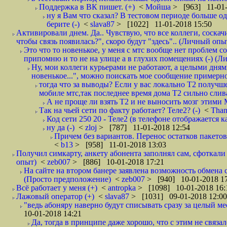
Поддержка в ВК пишет. (+)
<
Мойша
> [963] 11-01-
ну я Вам что сказал? В тестовом периоде больше одн
берите (-)
<
slava87
> [1022] 11-01-2018 15:50
Активировали днем. Да.. Чувствую, что все коллеги, соска
чтобы связь появилась?", скоро будут "здесь".. (Личный опыт
Это что то новенькое, у меня с мтс вообще нет проблем с
припомню и то не на улице а в глухих помещениях (-) (
Ну, мои коллеги курьерами не работают, а целыми днями
новенькое...", можно поискать мое сообщение примерно 
тогда что за выводы? Если у вас локально Т2 получше
мобиле мтс,так последнее время дома Т2 сильно слива
А не проще ли взять Т2 и не выносить мозг этими
Так на чьей сети по факту работает? Теле2? (-)
<
Tha
Код сети 250 20 - Теле2 (в телефоне отображается
ну да (-)
<
zloj
> [787] 11-01-2018 12:54
Причем без вариантов. Перенос остатков пакетов
<
b13
> [958] 11-01-2018 13:03
Получил симкарту, анкету абонента заполнял сам, сфоткали 
опыт)
<
zeb007
> [886] 10-01-2018 17:21
На сайте на втором банере заявлена возможность обмена 
(Просто предположение)
<
zeb007
> [940] 10-01-2018 1
Всё работает у меня (+)
<
antropka
> [1098] 10-01-2018 16:
Лажовый оператор (+)
<
slava87
> [1031] 09-01-2018 12:00
"ведь абоняру наверно будут списывать сразу за целый мес
10-01-2018 14:21
Да, тогда в принципе даже хорошо, что с этим не связал