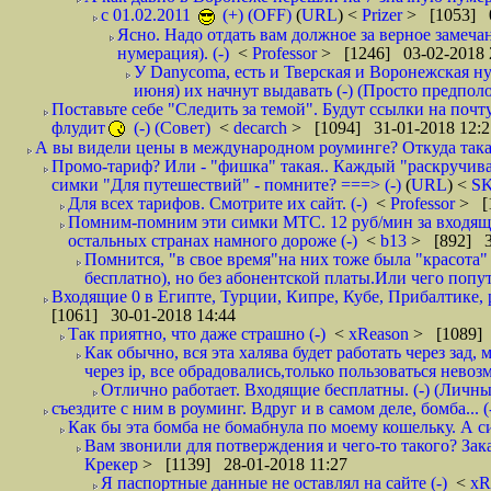
с 01.02.2011
(+) (OFF)
(
URL
) <
Prizer
> [1053] 0
Ясно. Надо отдать вам должное за верное замечан
нумерация). (-)
<
Professor
> [1246] 03-02-2018 
У Danycoma, есть и Тверская и Воронежская ну
июня) их начнут выдавать (-) (Просто предпол
Поставьте себе "Следить за темой". Будут ссылки на почт
флудит
(-) (Совет)
<
decarch
> [1094] 31-01-2018 12:2
А вы видели цены в международном роуминге? Откуда такая
Промо-тариф? Или - "фишка" такая.. Каждый "раскручивае
симки "Для путешествий" - помните? ===> (-)
(
URL
) <
S
Для всех тарифов. Смотрите их сайт. (-)
<
Professor
> [
Помним-помним эти симки МТС. 12 руб/мин за входящие и
остальных странах намного дороже (-)
<
b13
> [892] 3
Помнится, "в свое время"на них тоже была "красота
бесплатно), но без абонентской платы.Или чего попут
Входящие 0 в Египте, Турции, Кипре, Кубе, Прибалтике, р
[1061] 30-01-2018 14:44
Так приятно, что даже страшно (-)
<
xReason
> [1089] 
Как обычно, вся эта халява будет работать через зад
через ip, все обрадовались,только пользоваться нево
Отлично работает. Входящие бесплатны. (-) (Личн
съездите с ним в роуминг. Вдруг и в самом деле, бомба... (
Как бы эта бомба не бомабнула по моему кошельку. А си
Вам звонили для потверждения и чего-то такого? Зака
Крекер
> [1139] 28-01-2018 11:27
Я паспортные данные не оставлял на сайте (-)
<
xR