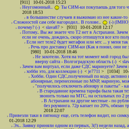
[911] 10-01-2018 15:23
Неугомонный..
Ты СИМ-ки покупаешь для того ч
2018 18:53
в большинстве случаев я выжимаю из нее какие-то со
Сложностей сам себе нагородил.. В голове..
(-) (IMHO
почему? (-)
<
slava87
> [931] 10-01-2018 12:17
Потому.. Вы же знаете что Т2 нет в Астрахани. Зачем
если не очень, дождись, скоро отпишутся все кто полу
Если нет теле2 будет мегафон или мтс ... у меня так 
Речь про доставку СИМ-ки (Как я понял, они не з
[980] 10-01-2018 18:46
Не захотели. Хотя на тот момент мой город бы
вверху сайта - Волгоградскую область (-)
<
sla
Зачем вам виртуал, если даже СДС маринуете? Зачем 
хобби это, для коллекции (-)
<
je7711
> [1034] 10-
Хобби. Один СДС,полученный по коду, активно и
абонярные, перенесенные по MNP, мариную, може
"получилось отключить абоняру и пакеты" - как
В стародавние времена тарифа была такая те
звонить только на МТС, на остальных по 2 руб
В Астрахани на другие местные - по рубл
без роуминга. 72р капает по 20%, обязан т
2018 22:07
Привезли таки в пятницу еще, сеть телефон видит, но симку
01-2018 12:29
Эх.. Заявку приняли одним из первых, 3(!) недели назад, 