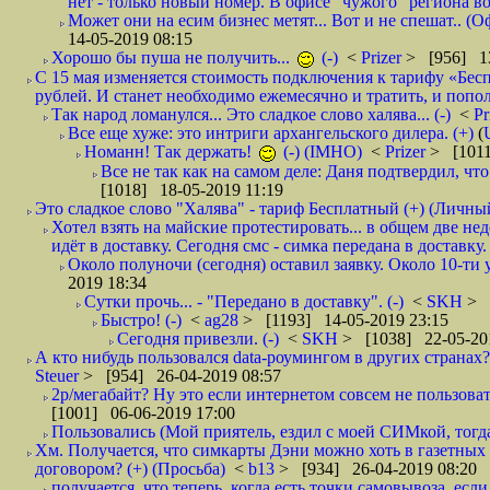
нет - только новый номер. В офисе "чужого" региона во
Может они на есим бизнес метят... Вот и не спешат.. (О
14-05-2019 08:15
Хорошо бы пуша не получить...
(-)
<
Prizer
> [956] 13
С 15 мая изменяется стоимость подключения к тарифу «Бесп
рублей. И станет необходимо ежемесячно и тратить, и попол
Так народ ломанулся... Это сладкое слово халява... (-)
<
Pr
Все еще хуже: это интриги архангельского дилера. (+)
(
Номанн! Так держать!
(-) (IMHO)
<
Prizer
> [1011
Все не так как на самом деле: Даня подтвердил, чт
[1018] 18-05-2019 11:19
Это сладкое слово "Халява" - тариф Бесплатный (+) (Личны
Хотел взять на майские протестировать... в общем две не
идёт в доставку. Сегодня смс - симка передана в доставку.
Около полуночи (сегодня) оставил заявку. Около 10-ти у
2019 18:34
Сутки прочь... - "Передано в доставку". (-)
<
SKH
> 
Быстро! (-)
<
ag28
> [1193] 14-05-2019 23:15
Сегодня привезли. (-)
<
SKH
> [1038] 22-05-20
А кто нибудь пользовался data-роумингом в других странах?
Steuer
> [954] 26-04-2019 08:57
2р/мегабайт? Ну это если интернетом совсем не пользовать
[1001] 06-06-2019 17:00
Пользовались (Мой приятель, ездил с моей СИМкой, тогд
Хм. Получается, что симкарты Дэни можно хоть в газетных к
договором? (+) (Просьба)
<
b13
> [934] 26-04-2019 08:20
получается, что теперь, когда есть точки самовывоза, есл