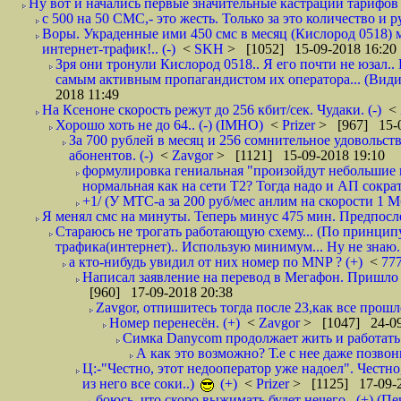
Ну вот и начались первые значительные кастрации тарифов 
с 500 на 50 СМС,- это жесть. Только за это количество и ру
Воры. Украденные ими 450 смс в месяц (Кислород 0518) 
интернет-трафик!.. (-)
<
SKH
> [1052] 15-09-2018 16:20
Зря они тронули Кислород 0518.. Я его почти не юзал.. 
самым активным пропагандистом их оператора... (Видим
2018 11:49
На Ксеноне скорость режут до 256 кбит/сек. Чудаки. (-)
<
Хорошо хоть не до 64.. (-) (IMHO)
<
Prizer
> [967] 15-0
За 700 рублей в месяц и 256 сомнительное удовольст
абонентов. (-)
<
Zavgor
> [1121] 15-09-2018 19:10
формулировка гениальная "произойдут небольшие из
нормальная как на сети Т2? Тогда надо и АП сократ
+1/ (У МТС-а за 200 руб/мес анлим на скорости 1 Мб
Я менял смс на минуты. Теперь минус 475 мин. Предпослед
Стараюсь не трогать работающую схему... (По принципу
трафика(интернет).. Использую минимум... Ну не знаю..
а кто-нибудь увидил от них номер по MNP ? (+)
<
77
Написал заявление на перевод в Мегафон. Пришло 
[960] 17-09-2018 20:38
Zavgor, отпишитесь тогда после 23,как все прошло
Номер перенесён. (+)
<
Zavgor
> [1047] 24-09
Симка Danycom продолжает жить и работать 
А как это возможно? Т.е с нее даже позвон
Ц:-"Честно, этот недооператор уже надоел". Честно
из него все соки..)
(+)
<
Prizer
> [1125] 17-09-2
боюсь, что скоро выжимать будет нечего.. (+) (Пе