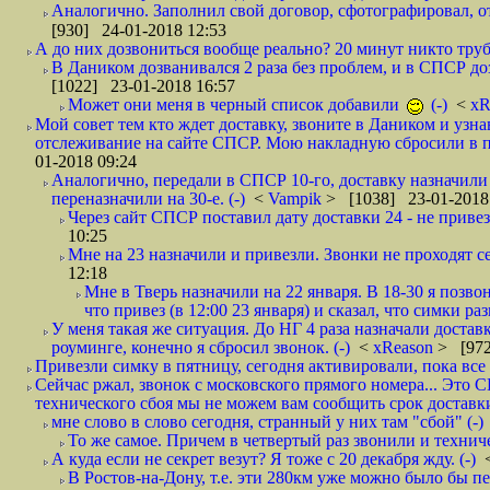
Аналогично. Заполнил свой договор, сфотографировал, 
[930] 24-01-2018 12:53
А до них дозвониться вообще реально? 20 минут никто трубк
В Даником дозванивался 2 раза без проблем, и в СПСР дозв
[1022] 23-01-2018 16:57
Может они меня в черный список добавили
(-)
<
xR
Мой совет тем кто ждет доставку, звоните в Даником и узн
отслеживание на сайте СПСР. Мою накладную сбросили в п
01-2018 09:24
Аналогично, передали в СПСР 10-го, доставку назначили н
переназначили на 30-е. (-)
<
Vampik
> [1038] 23-01-2018
Через сайт СПСР поставил дату доставки 24 - не привезл
10:25
Мне на 23 назначили и привезли. Звонки не проходят 
12:18
Мне в Тверь назначили на 22 января. В 18-30 я позво
что привез (в 12:00 23 января) и сказал, что симки раз
У меня такая же ситуация. До НГ 4 раза назначали доставк
роуминге, конечно я сбросил звонок. (-)
<
xReason
> [972
Привезли симку в пятницу, сегодня активировали, пока все 
Сейчас ржал, звонок с московского прямого номера... Это С
технического сбоя мы не можем вам сообщить срок доставки
мне слово в слово сегодня, странный у них там "сбой" (-)
То же самое. Причем в четвертый раз звонили и техниче
А куда если не секрет везут? Я тоже с 20 декабря жду. (-)
В Ростов-на-Дону, т.е. эти 280км уже можно было бы пеш