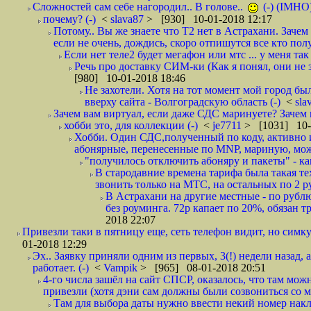
Сложностей сам себе нагородил.. В голове..
(-) (IMHO
почему? (-)
<
slava87
> [930] 10-01-2018 12:17
Потому.. Вы же знаете что Т2 нет в Астрахани. Зачем
если не очень, дождись, скоро отпишутся все кто полу
Если нет теле2 будет мегафон или мтс ... у меня так 
Речь про доставку СИМ-ки (Как я понял, они не з
[980] 10-01-2018 18:46
Не захотели. Хотя на тот момент мой город бы
вверху сайта - Волгоградскую область (-)
<
sla
Зачем вам виртуал, если даже СДС маринуете? Зачем 
хобби это, для коллекции (-)
<
je7711
> [1031] 10-
Хобби. Один СДС,полученный по коду, активно и
абонярные, перенесенные по MNP, мариную, може
"получилось отключить абоняру и пакеты" - как
В стародавние времена тарифа была такая те
звонить только на МТС, на остальных по 2 руб
В Астрахани на другие местные - по рубл
без роуминга. 72р капает по 20%, обязан т
2018 22:07
Привезли таки в пятницу еще, сеть телефон видит, но симку
01-2018 12:29
Эх.. Заявку приняли одним из первых, 3(!) недели назад, 
работает. (-)
<
Vampik
> [965] 08-01-2018 20:51
4-го числа зашёл на сайт СПСР, оказалось, что там мож
привезли (хотя дэни сам должны были созвониться со мн
Там для выбора даты нужно ввести некий номер накла