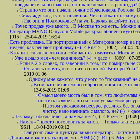
предварительного заказа - но так не делают: странно, да? (
Странно что они начали точки с Краснодара, Ростова,
Сижу жду когда у нас появятся.. Чисто обкатать схему (-
Где они в Подмосковье? на ул. Барклая какой-то пункт
Точек продаж уже много... В Москве то же есть.. Можно на
Оператор MVNO Danycom Mobile раскрыл абонентскую базу.
[915] 25-04-2019 16:24
Есть проблемка. На портированный с Мегафона номер на при
неделя, как решают проблему (+)
<
Rust
> [1002] 24-04-20
Кто-нить слышал, что они собираются замутить в Москве в к
Уже начало мая - чем кончилось? (-)
<
qace
> [860] 07-05
Если в 2-х словах, то заверили в том, что помирать не с
Осталось понять, кто стоит за спиной. Вот про Yota "
2019 01:06
Одному мне кажется, что у кого-то "показания" не с
Всем, кто читает много вбросов, понятно, что люб
13-05-2019 01:06
Смысл моего моста был в том, что любителям х
постить всякое г...но на этом уважаемом ресурсе.
На этом уважаемом ресурсе резвятся без огр
чистку надо начинать с малого, не? (-)
<
qac
Т.е. замут обозначился, а намека нет? (-)
<
Prizer
> [1049]
Намёк - "просто поговорить за жисть". Только такие ра
[961] 18-04-2019 09:12
Danycom самый пунктуальный оператор:- "остатки па
Дэником может стать первым с еSIM (-)
(
URL
) <
Prizer
> [11