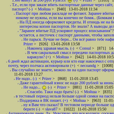
1500 минут за 200 руб! РулёЗЗ!
(-)
<
Prizer
> [1163] 1
Т.е., если при заказе вбить паспортные данные через сай
паспорт? (-)
<
Мойша
> [940] 13-01-2018 11:34
Паспорт при любом раскладе не фотают. Заранее вбит
никому не нужны, если вы конечно не бомж.. (Бомжам в
На ПД иногда оформляют кредиты. И отнюдь не на б
интересны копии паспортов. Не знали? А выводы дела
"Заранее вбитые ПД ускоряют процесс вписывания"?
остается, а листочек с паспорт данными, чтобы заполн
Не парься. Лучше не бери... Он всё равно тебе нафи
Prizer
> [926] 13-01-2018 13:58
Наконец здравая мысль. (-)
<
Consul
> [871] 14-
В чем сакральный смысл передачи паспортных да
каракули? (+)
<
Мойша
> [942] 14-01-2018 10:5
6 дней ждал активации, курьер или кто еще накосячил с от
почту, через полчаса активировали (+)
<
necoandg
> [1008]
Вы случайно не знаете, можно ли на один паспорт оформи
11-01-2018 13:27
Не надо.. (-)
<
Prizer
> [868] 11-01-2018 13:45
Даже гарантийный взнос не надо 200 рублей за июнь?
Не надо...
(-)
<
Prizer
> [881] 11-01-2018 15:05
Спасибо. Таки надо брать! (-)
<
Мойша
> [835] 
в тестовый период нельзя больше одной симки на паспор
Поддержка в ВК пишет. (+)
<
Мойша
> [963] 11-01-
ну я Вам что сказал? В тестовом периоде больше одн
берите (-)
<
slava87
> [1022] 11-01-2018 15:50
Активировали днем. Да.. Чувствую, что все коллеги, соска