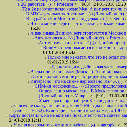
в 2G работает. (-)
<
Professor
> [963] 24-01-2018 15:20
T2 в 2g работает везде кроме Мск. А вот регится ли с
В МТС-е,- только экстренные... (-) (Личный опыт)
В 2g работает в Мск, ответ поддержки. (-)
<
Serjio
Что-то мне не верится, что симки с московскими 
16:20
А как симка Дэником регистрируется в Москве в 
Автоматически.. (-) (Личный опыт)
<
Prizer
> 
Автоматически - это как? (-) (Тупой вопрос)
Видимо, предполагается возможность зароу
01-01-2019 16:42
Только мне кажется, что это не будет о
01-01-2019 16:44
Да, кстати, а ведь большая часть номер
Вчера привезли симку (Москва). Активировалось п
2G ни в одной сети не регистрируется, ни автом
Интересно, что на симке нарисовано 3G/4G. (-)
СИМ-ки московские... (-) (Просто предположе
Определенно московские. В Москве звонок н
(Личный опыт)
<
Vampik
> [901] 31-01-201
У меня договор вообще в Краснодар уехал...
За всех не скажу, но лично у меня 50/50. Два варианта л
(сейчас TELE2). Если тариф останется таких же, то 10Гб. 
Карту доставили, но не активна пока. У кого есть советы к
24-01-2018 12:41
У меня вечером того же дня заработала (-)
<
antropka
> [9