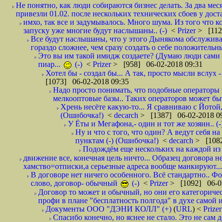
Не понятно, как люди собираются бизнес делать. За два мес
привезли 01.02. после нескольких технических сбоев у дост
имхо, так все и задумывалось. Много шума. Из того что к
запуску уже многие будут наслышаны.. (-)
<
Prizer
> [112
Все будут наслышаны, что у этого Дынякома обслужива
гораздо сложнее, чем сразу создать о себе положительн
Это вы им такой имидж создаете? (Думаю люди сами оп
пиар...
(-)
<
Prizer
> [958] 06-02-2018 09:31
Хотел бы - создал бы... А так, просто мысли вслух 
[1073] 06-02-2018 09:35
Надо просто понимать, что подобные операторы 
мелкооптовые базы.. Таких операторов может быт
Хрень несёте какую-то... Я сравниваю с Йотой
(Ошибочка!)
<
decarch
> [1387] 06-02-2018 0
У Ёты и Мегафона,- один и тот же хозяин.. (-
Ну и что с того, что один? А ведут себя 
пунктам (-) (Ошибочка!)
<
decarch
> [1082
Подождём еще нескольких на каждой из 
движение все, конечная цель ничто... Образец договора н
хамство=отписки,а серьезные адреса вообще манкируют...
В договоре нет ничего особенного. Всё стандартно.. Фот
слово, договор- обычный
(-)
<
Prizer
> [1092] 06-0
Договор то может и обычный, но они его категоричес
профи в плане "бесплатность полгода" в духе самой 
Документы ООО "ДЭНИ КОЛЛ" (+)
(
URL
) <
Prize
Спасибо конечно, но яснее не стало. Это не сам