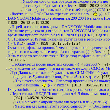
У мобильного оператора долгов скорее всего и нет
рассылку по базе мтс (-)
<
lev
> [808] 20-08-2020 
кстати, да. он ведь на хребте теле2 сидит (-)
(
URL
)
Любят наши ОпСоСы выстрелить себе в ногу...
(-)
<
DANYCOM.Mobile дарит абонентам 200 200 Гб в канун Нового
[1020] 26-12-2019 12:30
Перейти со своим номером к DANYCOM.Mobile можно в 5
Оказание услуг связи для абонентов DANYCOM.Mobile на 
временно приостановлено с 09.01.2020 г. (+)
(
URL
) <
ag28
>
С 31 декабря 2019 года оказание услуг связи в регионах Рос
(-)
(
URL
) <
ag28
> [858] 26-12-2019 12:24
Остатки трафика за прошлый месяц прикольно перенесли. Ф
ещё и гиги в минуты все перевёл и потратил. (-)
<
Rust
> [
Хоть у кого то отображается в ЛК расход трафика онлайн? О
2019 15:02
Отображается после закрытия сессии (-)
<
Reeboot
> [917
Тут в комментах пишут, что на дэником не ходят СМС от Мо
Тут Даню как-то мало обсуждают, но СИМ-СИМ обсуждали 
сподручнее. Чудны дела твои, Ячейки!.. (-)
<
qace
> [953]
Так нечего обсужжать.. Оператор простой как палка-верё
Вот и тишина..
(-)
<
Prizer
> [1013] 18-05-2019 13:
Danycominfo - ну наконец-то началась рассылка столь дол
Через сколько НЕДЕЛЬ они привозят? Я больше месяца жду,
[982] 13-05-2019 22:44
В СПб в конце апреля привезли через 6 или 7 дней. (-)
9 мес. назад задавал этот вопрос саппорту... - "Восст