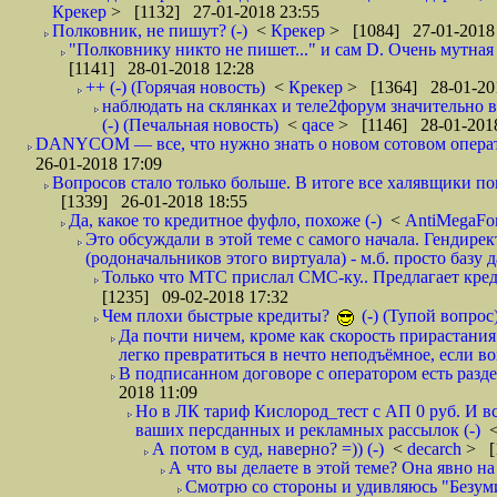
Крекер
> [1132] 27-01-2018 23:55
Полковник, не пишут? (-)
<
Крекер
> [1084] 27-01-2018
"Полковнику никто не пишет..." и сам D. Очень мутная
[1141] 28-01-2018 12:28
++ (-) (Горячая новость)
<
Крекер
> [1364] 28-01-20
наблюдать на склянках и теле2форум значительно в
(-) (Печальная новость)
<
qace
> [1146] 28-01-2018
DANYCOM — все, что нужно знать о новом сотовом опера
26-01-2018 17:09
Вопросов стало только больше. В итоге все халявщики по
[1339] 26-01-2018 18:55
Да, какое то кредитное фуфло, похоже (-)
<
AntiMegaF
Это обсуждали в этой теме с самого начала. Гендире
(родоначальников этого виртуала) - м.б. просто базу 
Только что МТС прислал СМС-ку.. Предлагает кре
[1235] 09-02-2018 17:32
Чем плохи быстрые кредиты?
(-) (Тупой вопрос
Да почти ничем, кроме как скорость прирастани
легко превратиться в нечто неподъёмное, если вов
В подписанном договоре с оператором есть разде
2018 11:09
Но в ЛК тариф Кислород_тест с АП 0 руб. И вс
ваших персданных и рекламных рассылок (-)
А потом в суд, наверно? =)) (-)
<
decarch
> [
А что вы делаете в этой теме? Она явно на д
Смотрю со стороны и удивляюсь "Безумию