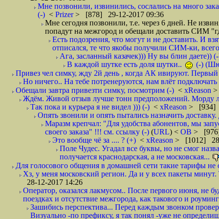
Мне позвонили, извинились, сослались на много заказ
(-)
<
Prizer
> [878] 29-12-2017 09:36
Мне сегодня позвонили, т.е. через 6 дней. Не изв
попадут на межгород и обещали доставить СИМ "где
Есть подозрения, что могут и не доставить. И взят
отписался, те что якобы получили СИМ-ки, всего 
Ага, засланный казачек))) Ну вы блин даете)) (-
В каждой шутке есть доля шутки..
(-) (Ш
Привез чел симку, жду 2й день , когда АК ивируют. Первый р
Но ничего.. На тебе потренеруются, нам влёт подключать б
Обещали завтра привезти симку, посмотрим (-)
<
xReason
>
Ждём. Живой отзыв лучше тонн предположений. Морду ли
Так пока и курьера я не видел ))) (-)
<
xReason
> [934] 
Опять звонили и опять пытались назначить доставку. 
Маразм крепчал: "Для удобства абонентов, мы запу
своего заказа" !!! см. ссылку (-)
(
URL
) <
ОВ
> [976
Это вообще чё за .... ? (+)
<
xReason
> [1012] 28
Поле Чудес. Угадал все буквы, но не смог наз
получается краснодарская, а не московская...
Для голосового общения в домашней сети такие тарифы не о
Хз, у меня московский регион. Да и у всех пакеты минут. 
28-12-2017 14:26
Оператор, оказался лакмусом.. После первого июня, не бу
поездках и отсутствие межгорода, как такового и роуминга.
Зашибись перспектива... Перед каждым звонком проверят
Визуально -по префиксу, я так понял -уже не определи