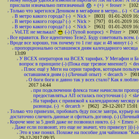
прислали изначально пятизначный
+ (+)
<
feoser
> [102
Только что зарегился Деником в мегафоне в метро... (-)
<
С
В метро какого города? (-)
<
Nick
> [803] 01-01-2019 16
В метро какого города? (-)
<
Nick
> [797] 01-01-2019 16
В метро какого города? (-)
<
Nick
> [963] 01-01-2019 16
VoLTE не мелькал?
(-) (Тупой вопрос)
<
Prizer
> [900]
Все нравится. Все идентично Теле2. Буду советовать всем. (-
Вроде все хорошо, ток почему то 1 гиг щас и 48 минут (-)
<
пропорционально оставшимся дням календарного месяца в
13:09
У ВСЕХ операторов на ВСЕХ тарифах. У Мегафон и Би 
вопрос в принципе (-) (Пока еще трезвое мнение!)
<
de
Плюс ещё у Меги на серии тарифов, которым пользую
оставшимся дням (-) (Личный опыт)
<
decarch
> [901
О боги боги и давно так у всех стало? Как я люблю 
2017 14:44
при подключении флекса тоже начислили пропорц
предоставлять,а АП осталась посуточная (-)
<
sl
На тарифах с привязкой к календарному месяцу 
разницы. (-)
<
decarch
> [962] 29-12-2017 15:01
Только что привезли, пробовать буду после завтра, курьер н
достаточно сличить данные и сфоткать договор. (-) (Личный 
Короче мне за 5 дней даже не позвонил никто. (-)
<
Erneo
>
Даже если позвонят, это еще не значит, что привезут ))) (-)
Это я уже понял. Похоже на пособие для чайников "Как о
29-12-2017 09:35