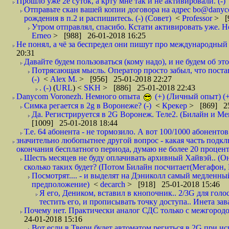
Прошло уже 2е суток, а крту мне так и не активировали. (-)
Отправьте скан вашей копии договора на адрес bo@danyc
рождения в п.2 и распишитесь. (-) (Совет)
<
Professor
> [
Утром отправлял, спасибо. Кстати активировать уже. Но 
Erneo
> [988] 26-01-2018 16:25
Не понял, а чё за беспредел они пишут про международный 
20:31
Давайте будем пользоваться (кому надо), и не будем об этом
Потрясающая мысль. Оператор просто забыл, что постави
(-)
<
Alex M.
> [956] 25-01-2018 22:27
. (-)
(
URL
) <
SKH
> [886] 25-01-2018 22:43
Danycom Voronezh. Немного опыта
(+) (Личный опыт) (+
Симка регается в 2g в Воронеже? (-)
<
Крекер
> [869] 25
Да. Регистрируется в 2G Воронеж. Теле2. (Билайн и Мег
[1009] 25-01-2018 18:44
Т.е. 64 абонента - не тормозило. А вот 100/1000 абонентов
значительно любопытнее другой вопрос - какая часть подк
окончания бесплатного периода, думаю не более 20 проценто
Шесть месяцев не буду оплачивать архивный Хайвэй.. (Он 
сколько таких будет? (Потом Билайн посчитает(Мегафон, 
Посмотрят.... - и выделят на Дэниколл самый медленный
предположение)
<
decarch
> [918] 25-01-2018 15:46
Я его, Деником, вставил в кнопочник.. 2/3G для голо
тестить его, и прописывать точку доступа.. Инета зава
Почему нет. Практически аналог СДС только с межгородом.
24-01-2018 15:16
Вот если в Твери будет автоматом региться в 2G при ис