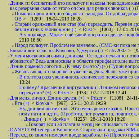
Дэник тп бесплатный кто пользует и каковы подводные кам
как резервная связь от этого опсоса для редких звонков (-) (
Помониторил инет,по общался с народом. От добра добра 
ОВ
> [1289] 18-04-2019 18:28
Старый оранжевый я не стал (бы) переводить. Перевёл а
безлимитных звонков мне (-)
<
Rust
> [1060] 17-04-2019
А я подожду.. Может ещё какой оператор сделает подо
2019 18:50
Народ пользует. Проблем не замечено.. (СМС-ки пока не п
Ближайший офис в с.Киясово, Удмуртия (-)
<
nbv2002
> [9
У меня московская симка дэником.. Сегодня нечаянно позво
абонентов? Ведь для москвы и области тврифы вполне выго
Дэник поменял логотип.. (К чему бы это?) (+) (Тупой вопро
Жизнь такая, что хорошего уже не ждёшь. Жаль, уже привы
В полтора раза увеличилось количество переходов со
13:24
Пошему? Красавчики виртуальчики! Дэником неплохо п
перекупил? (+)
<
Prizer
> [938] 07-12-2018 12:41
Для меня, лично, Дэник сдулся. (+)
<
Prizer
> [1108] 24-11-
Ёта (+)
<
klovka
> [997] 25-11-2018 19:29
Ну, днищем он не стал.. Это очень резко сказано. Прос
нему идти и идти.. (Простота, нет роуминга, подписок
Днище (+)
<
klovka
> [1225] 28-11-2018 18:20
Говорят если аб плата за месяц не списалась то симк
DANYCOM теперь в Воронеже. Стартовали продажи SIM-карт
Переход со своим номером вроде заработал (-) (Просто пре