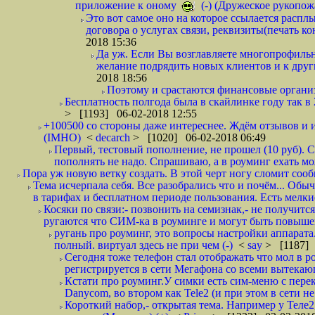
приложение к оному
(-) (Дружеское рукопож
Это вот самое оно на которое ссылается распл
договора о услугах связи, реквизиты(печать ко
2018 15:36
Да уж. Если Вы возглавляете многопрофиль
желание подрядить новых клиентов и к други
2018 18:56
Поэтому и срастаются финансовые организа
Бесплатность полгода была в скайлинке году так в
> [1193] 06-02-2018 12:55
+100500 со стороны даже интереснее. Ждём отзывов и и
(IMHO)
<
decarch
> [1020] 06-02-2018 06:49
Первый, тестовый пополнение, не прошел (10 руб). Сд
пополнять не надо. Спрашиваю, а в роуминг ехать мо
Пора уж новую ветку создать. В этой черт ногу сломит сооб
Тема исчерпала себя. Все разобрались что и почём... О
в тарифах и бесплатном периоде пользования. Есть мелкие
Косяки по связи:- позвонить на семизнак,- не получится
ругаются что СИМ-ка в роуминге и могут быть повышен
ругань про роуминг, это вопросы настройки аппарата
полный. виртуал здесь не при чем (-)
<
say
> [1187] 
Сегодня тоже телефон стал отображать что мол в р
регистрируется в сети Мегафона со всеми вытекаю
Кстати про роуминг.У симки есть сим-меню с пере
Danycom, во втором как Tele2 (и при этом в сети не 
Короткий набор,- открытая тема. Например у Теле2