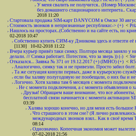
У меня свалить не получится.. (Номер Московс
без домашнего стационарного интернета.. Ск
2018 11:20
Стартовала продажа SIM-карт DANYCOM в Омске 30 августа 
Стоимость звонков в непризнанные республики:-> (+)
<
Pri
Нашлось на просторах..(Собственно и на сайте есть, но криво. А наро
02-2018 10:47
Собственно купить СИМ-ку Дэникома здесь и отвезти её в
[1130] 10-02-2018 11:22
Вчера курьер привёз таки симку. Полтора месяца заняло у н
делали. /// Симка работает. Потестим, что за зверь )) (-)
<
St
Отказался... Заявка № 371 от 19.12.2017 (+) (IMHO) (+)
<
R
Аналогично, симку так и не привезли. Просто забил болт. 
Та же ситуация кинули первых, даже в курьерскую службу
если бы халяву полугодовую не пообещали, о них бы и не
Логично. Хотя халява там 6 месяцев с момента подключени
Не с момента подключения, а с момента объявления о хал
Друзья! Обращаем ваше внимание, что все абоненты, 
бесплатной связи начинается с момента активации 
03:39
Халява хорошо конечно, но для меня есть большое 
Что страшного в этом сне? (Я лично развлекаюсь.
международных звонков взял.. Как в своё время
08:14
Однозначно. Копеечная экономия может вылезти
07-02-2018 21:56