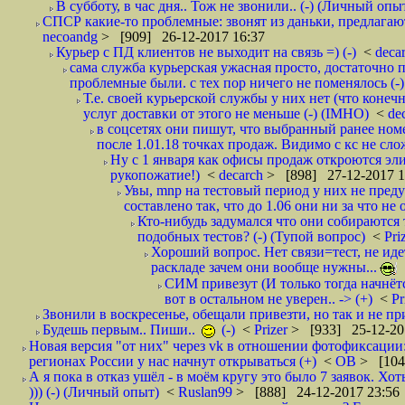
В субботу, в час дня.. Тож не звонили.. (-) (Личный опы
СПСР какие-то проблемные: звонят из даньки, предлагают 
necoandg
> [909] 26-12-2017 16:37
Курьер с ПД клиентов не выходит на связь =) (-)
<
deca
сама служба курьерская ужасная просто, достаточно п
проблемные были. с тех пор ничего не поменялось (-)
Т.е. своей курьерской службы у них нет (что коне
услуг доставки от этого не меньше (-) (IMHO)
<
de
в соцсетях они пишут, что выбранный ранее ном
после 1.01.18 точках продаж. Видимо с кс не сло
Ну с 1 января как офисы продаж откроются эли
рукопожатие!)
<
decarch
> [898] 27-12-2017 1
Увы, mnp на тестовый период у них не преду
составлено так, что до 1.06 они ни за что не 
Кто-нибудь задумался что они собираются
подобных тестов? (-) (Тупой вопрос)
<
Pri
Хороший вопрос. Нет связи=тест, не идет
раскладе зачем они вообще нужны...
СИМ привезут (И только тогда начнётся
вот в остальном не уверен.. -> (+)
<
Pr
Звонили в воскресенье, обещали привезти, но так и не при
Будешь первым.. Пиши..
(-)
<
Prizer
> [933] 25-12-20
Новая версия "от них" через vk в отношении фотофиксаци
регионах России у нас начнут открываться (+)
<
ОВ
> [104
А я пока в отказ ушёл - в моём кругу это было 7 заявок. Х
))) (-) (Личный опыт)
<
Ruslan99
> [888] 24-12-2017 23:56