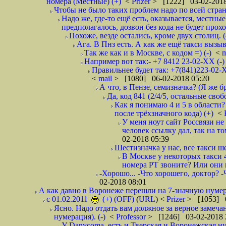
номера (Местные) (+)
<
Prizer
> [1222] 03-02-2018
Чтобы не было таких проблем надо по всей стране
Надо же, где-то ещё есть, оказывается, местны
предполагалось, дозвон без кода не будет проход
Похоже, везде остались, кроме двух столиц. 
Ага. В Пнз есть. А как же ещё такси вызыв
Так же как и в Москве, с кодом =) (-)
<
m
Например вот так:- +7 8412 23-02-ХХ (-
Правильнее будет так: +7(841)223-02-Х
<
mail
> [1080] 06-02-2018 05:20
А что, в Пензе, семизначка? (Я же бр
Да, код 841 (2/4/5, остальные сво
Как я понимаю 4 и 5 в области?
после трёхзначного кода) (+)
<
У меня ноут сайт Россвязи не
человек ссылку дал, так на то
02-2018 05:39
Шестизначка у нас, все такси ш
В Москве у некоторых такси 
номера РТ звоните? Или они в
-Хорошо... -Что хорошего, доктор? -
02-2018 08:01
А как давно в Воронеже перешли на 7-значную нумер
с 01.02.2011
(+) (OFF)
(
URL
) <
Prizer
> [1053] 0
Ясно. Надо отдать вам должное за верное замечан
нумерация). (-)
<
Professor
> [1246] 03-02-2018 
У Danycoma, есть и Тверская и Воронежская ну