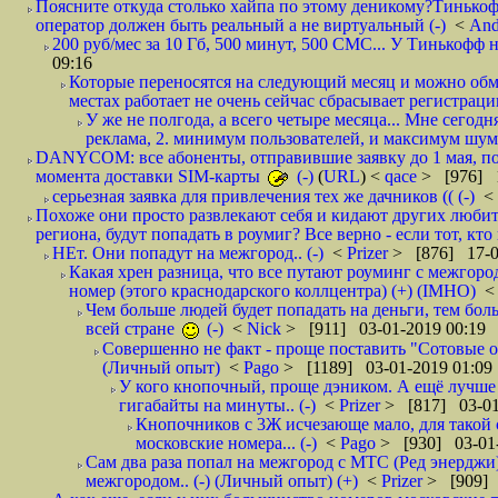
Поясните откуда столько хайпа по этому деникому?Тинькоф
оператор должен быть реальный а не виртуальный (-)
<
And
200 руб/мес за 10 Гб, 500 минут, 500 СМС... У Тинькофф не
09:16
Которые переносятся на следующий месяц и можно обмен
местах работает не очень сейчас сбрасывает регистрацию
У же не полгода, а всего четыре месяца... Мне сегод
реклама, 2. минимум пользователей, и максимум шума.
DANYCOM: все абоненты, отправившие заявку до 1 мая, пол
момента доставки SIM-карты
(-)
(
URL
) <
qace
> [976] 1
серьезная заявка для привлечения тех же дачников (( (-)
<
Похоже они просто развлекают себя и кидают других любител
региона, будут попадать в роумиг? Все верно - если тот, кто вам звони 
НЕт. Они попадут на межгород.. (-)
<
Prizer
> [876] 17-0
Какая хрен разница, что все путают роуминг с межгор
номер (этого краснодарского коллцентра) (+) (IMHO)
Чем больше людей будет попадать на деньги, тем бо
всей стране
(-)
<
Nick
> [911] 03-01-2019 00:19
Совершенно не факт - проще поставить "Сотовые опе
(Личный опыт)
<
Pago
> [1189] 03-01-2019 01:09
У кого кнопочный, проще дэником. А ещё лучше 
гигабайты на минуты.. (-)
<
Prizer
> [817] 03-01
Кнопочников с 3Ж исчезающе мало, для такой 
московские номера... (-)
<
Pago
> [930] 03-01-
Сам два раза попал на межгород с МТС (Ред энерджи) 
межгородом.. (-) (Личный опыт) (+)
<
Prizer
> [909] 