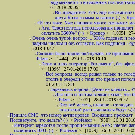
задумывается о возможных последствия
01-2018 20:05
Вы прекратите. Есть еще непаханное 
друга Коли из ммм за сапоги (-)
<
Кре
+И это тоже. Уже слишком много скользких мо
Ага. Через полгода использования пришлют п
оплатить 3600%" (+)
<
Крекер
> [1095] 27-
Очень очень тупой вопрос.... 500% годовых и ге
задним числом и без согласия. Как подписки - бу
2018 10:47
Сколько было подписок/случаев, не припомню 
Prizer
> [1444] 27-01-2018 16:16
Этим и плох оператор "без имени", без офиса
> [1096] 27-01-2018 17:00
Всё вопросы, всегда решал только по телеф
стоять в очереди с теми кто пришел попол
01-2018 17:48
Зарекалась ворона г@вно не клевать... ©
Для того и тестим всякие схемы, что б
<
Prizer
> [1052] 28-01-2018 09:22
Это всё мелочь, главное - отследит
поколений расплачиваться будут :-) (
Пришла СМС, что номер активирован. Входящие проходят. И
Посоветуйте, что делать? (-)
<
Professor
> [958] 26-01-2018
Интернет заработал после прописывания APN: internet.da
позвонить 1001. (-)
<
Professor
> [1079] 26-01-2018 16:0