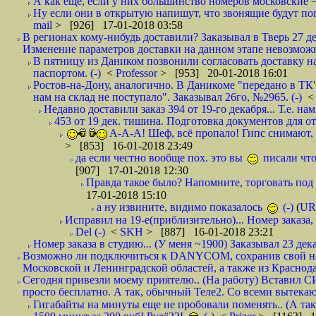
А как еще, если у них большинство номеров московские =
Ну если они в открытую напишут, что звонящие будут поп
mail
> [926] 17-01-2018 03:58
В регионах кому-нибудь доставили? Заказывал в Тверь 27 де
Изменение параметров доставки на данном этапе невозможн
В пятницу из Даником позвонили согласовать доставку н
паспортом. (-)
<
Professor
> [953] 20-01-2018 16:01
Ростов-на-Дону, аналогично. В Даникоме "передано в ТК"
нам на склад не поступало". Заказывал 26го, №2965. (-)
Недавно доставили заказ 394 от 19-го декабря... Т.е. нам
453 от 19 дек. тишина. Подготовка документов для от
А-А-А! Шеф, всё пропало! Гипс снимают, к
> [853] 16-01-2018 23:49
да если честно вообще пох. это вы
писали что
[907] 17-01-2018 12:30
Правда такое было? Напомните, торговать под
17-01-2018 15:10
а ну извините, видимо показалось
(-)
(
UR
Исправил на 19-е(приблизительно)... Номер заказа, 
Del (-)
<
SKH
> [887] 16-01-2018 23:21
Номер заказа в студию... (У меня ~1900) Заказывал 23 дека
Возможно ли подключиться к DANYCOM, сохранив свой номе
Московской и Ленинградской областей, а также из Краснода
Сегодня привезли моему приятелю.. (На работу) Вставил СИ
просто бесплатно. А так, обычный Теле2. Со всеми вытек
Гигабайты на минуты еще не пробовали поменять.. (А та