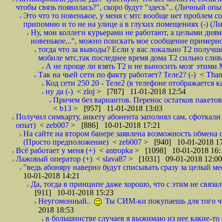
чтобы связь появилась?", скоро будут "здесь".. (Личный опыт
Это что то новенькое, у меня с мтс вообще нет проблем с
припомню и то не на улице а в глухих помещениях (-) (
Ну, мои коллеги курьерами не работают, а целыми днями
новенькое...", можно поискать мое сообщение примерно 
тогда что за выводы? Если у вас локально Т2 получше
мобиле мтс,так последнее время дома Т2 сильно слива
А не проще ли взять Т2 и не выносить мозг этими
Так на чьей сети по факту работает? Теле2? (-)
<
Tha
Код сети 250 20 - Теле2 (в телефоне отображается
ну да (-)
<
zloj
> [787] 11-01-2018 12:54
Причем без вариантов. Перенос остатков пакетов
<
b13
> [957] 11-01-2018 13:03
Получил симкарту, анкету абонента заполнял сам, сфоткали 
опыт)
<
zeb007
> [886] 10-01-2018 17:21
На сайте на втором банере заявлена возможность обмена 
(Просто предположение)
<
zeb007
> [940] 10-01-2018 1
Всё работает у меня (+)
<
antropka
> [1098] 10-01-2018 16:
Лажовый оператор (+)
<
slava87
> [1031] 09-01-2018 12:00
"ведь абоняру наверно будут списывать сразу за целый мес
10-01-2018 14:21
Да, тогда в принципе даже хорошо, что с этим не связал
[911] 10-01-2018 15:23
Неугомонный..
Ты СИМ-ки покупаешь для того ч
2018 18:53
в большинстве случаев я выжимаю из нее какие-то со