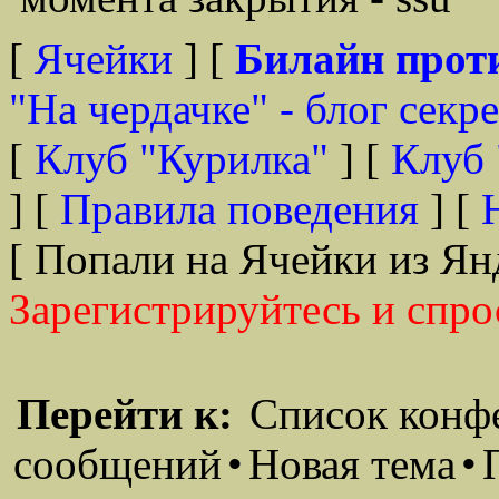
[
Ячейки
] [
Билайн прот
"На чердачке" - блог секр
[
Клуб "Курилка"
] [
Клуб 
] [
Правила поведения
] [
[ Попали на Ячейки из Ян
Зарегистрируйтесь и спро
Перейти к:
Список конф
сообщений
•
Новая тема
•