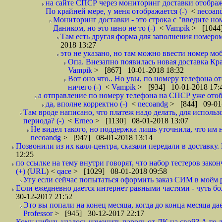
на сайте СПСР через мониторинг доставки отображ
По крайней мере, у меня отображается (-)
<
necoan
Мониторинг доставки - это строка с "введите но
Даником, но это явно не то (-)
<
Vampik
> [1044]
Там есть другая форма для заполнения номером 
2018 13:27
это не указано, но там можно ввести номер моб
Опа. Внезапно появилась новая доставка Кра
Vampik
> [867] 10-01-2018 18:32
Вот оно что.. Но увы, по номеру телефона о
ничего (-)
<
Vampik
> [934] 10-01-2018 17:
а отправление по номеру телефона на СПСР уже отоб
да, вполне корректно (-)
<
necoandg
> [844] 09-01
Там вроде написано, что платеж надо делать, для использ
периода? (-)
<
Erneo
> [1130] 08-01-2018 13:07
Не видел такого, но поддержка лишь уточнила, что им 
necoandg
> [947] 08-01-2018 13:14
Позвонили из их калл-центра, сказали передали в доставку. И
12:25
по ссылке на тему внутри говорят, что набор тестеров зак
(+)
(
URL
) <
qace
> [1029] 08-01-2018 09:58
Угу если сейчас попытаться оформить заказ СИМ в моём р
Если ежедневно дается интернет равными частями - чуть боле
30-12-2017 21:52
Это вы попали на конец месяца, когда до конца месяца дае
Professor
> [945] 30-12-2017 22:17
Кому нибудь удалось изменить пароль от ЛК на свой? А то 