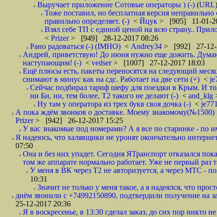
Выручает приложение Сотовые операторы ) (-)
(
URL
Тоже поставил, но бесплатная версия неправильно
правильно определяет. (-)
<
Йцук
> [905] 11-01-2
Взял себе ТП с единой ценой на всю страну.. При
<
Prizer
> [949] 28-12-2017 08:26
Рано радоваться (-) (IMHO)
<
Andrey34
> [992] 27-12-
Андрей, приветствую! До июня нужно еще дожить. Думаю 
наступающим! (-)
<
vedser
> [1007] 27-12-2017 18:03
Ещё плюсы есть, пакеты переносятся на следующий месяц 
снимают в минус как на сдс. Работает на две сети (+)
<
j
Сейчас подбирал тариф шефу для поездки в Крым. И то
ни Би, ни, тем более, Т2 такого не делают (-)
<
and_klg
Ну там у оператора из трех букв своя дочка (-)
<
je77
А пока ждём звонков о доставке. Моему знакомому(№1500) поз
Prizer
> [942] 26-12-2017 15:25
У вас знакомые под номерами? А я все по старинке - по 
Я надеюсь, что халявщики не уронят окончательно интернет 
07:50
Она и без них упадет. Сегодня ЯТранспорт отказался пока
том же аппарате нормально работает. Уже не первый раз т
У меня в ВК через Т2 не авторизуется, а через МТС - 
10:31
Значит не только у меня такое, а я надеялся, что просто
днём звонили с +74992150890, подтвердили получение на зав
25-12-2017 20:36
Я в воскресенье, в 13:30 сделал заказ, до сих пор никто н