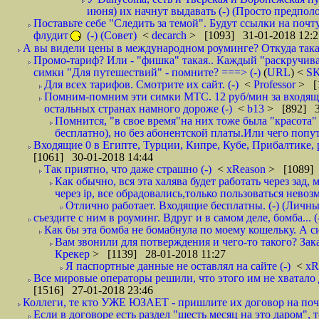
июня) их начнут выдавать (-) (Просто предпол
Поставьте себе "Следить за темой". Будут ссылки на почт
флудит
(-) (Совет)
<
decarch
> [1093] 31-01-2018 12:2
А вы видели цены в международном роуминге? Откуда такая
Промо-тариф? Или - "фишка" такая.. Каждый "раскручивае
симки "Для путешествий" - помните? ===> (-)
(
URL
) <
S
Для всех тарифов. Смотрите их сайт. (-)
<
Professor
> [
Помним-помним эти симки МТС. 12 руб/мин за входящие и
остальных странах намного дороже (-)
<
b13
> [892] 3
Помнится, "в свое время"на них тоже была "красота
бесплатно), но без абонентской платы.Или чего попут
Входящие 0 в Египте, Турции, Кипре, Кубе, Прибалтике, р
[1061] 30-01-2018 14:44
Так приятно, что даже страшно (-)
<
xReason
> [1089] 
Как обычно, вся эта халява будет работать через зад
через ip, все обрадовались,только пользоваться нево
Отлично работает. Входящие бесплатны. (-) (Личн
съездите с ним в роуминг. Вдруг и в самом деле, бомба... (
Как бы эта бомба не бомабнула по моему кошельку. А си
Вам звонили для потверждения и чего-то такого? Зака
Крекер
> [1139] 28-01-2018 11:27
Я паспортные данные не оставлял на сайте (-)
<
xR
Все мировые операторы решили, что этого им не хватало 
[1516] 27-01-2018 23:46
Коллеги, те кто УЖЕ ЮЗАЕТ - пришлите их договор на почту
Если в договоре есть раздел "шесть месяц на это даром", т