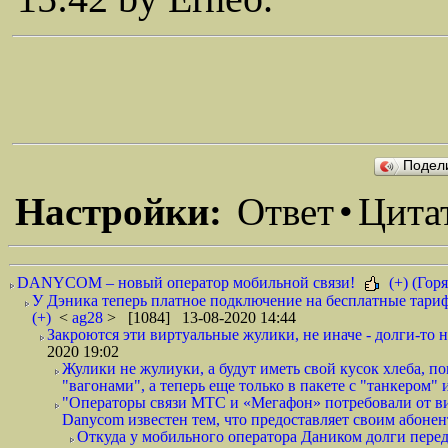
Подел
Настройки:
Ответ
•
Цита
DANYCOM – новый оператор мобильной связи!
(+) (Горя
У Дэника теперь платное подключение на бесплатные тариф
(+)
<
ag28
> [1084] 13-08-2020 14:44
Закроются эти виртуальные жулики, не иначе - долги-то не
2020 19:02
Жулики не жулиуки, а будут иметь свой кусок хлеба, 
"вагонами", а теперь еще только в пакете с "танкером" и
"Операторы связи МТС и «Мегафон» потребовали от вир
Danycom известен тем, что предоставляет своим абонент
Откуда у мобильного оператора Даником долги перед