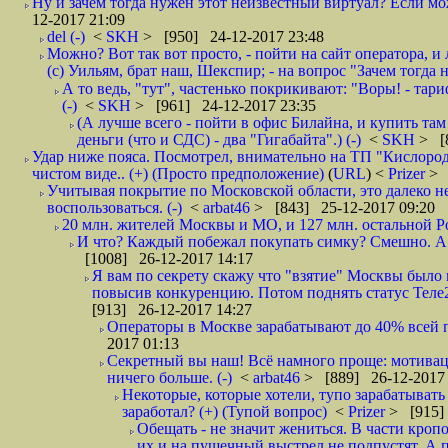
Ну и зачем тогда нужен этот неизвестный виртуал? Если м
12-2017 21:09
del (-)
<
SKH
> [950] 24-12-2017 23:48
Можно? Вот так вот просто, - пойти на сайт оператора, и л
(с) Уильям, брат наш, Шекспир; - на вопрос "Зачем тогда 
А то ведь, "тут", частенько покрикивают: "Воры! - тариф-
(-)
<
SKH
> [961] 24-12-2017 23:35
(А лучше всего - пойти в офис Билайна, и купить там 
деньги (что и СДС) - два "Гигабайта".) (-)
<
SKH
> [
Удар ниже пояса. Посмотрел, внимательно на ТП "Кислород"
чистом виде.. (+) (Просто предположение)
(
URL
) <
Prizer
> 
Учитывая покрытие по Московской области, это далеко н
воспользоваться. (-)
<
arbat46
> [843] 25-12-2017 09:20
20 млн. жителей Москвы и МО, и 127 млн. остальной Рос
И что? Каждый побежал покупать симку? Смешно. А вт
[1008] 26-12-2017 14:17
Я вам по секрету скажу что "взятие" Москвы было 
повысив конкуренцию. Потом поднять статус Теле2 
[913] 26-12-2017 14:27
Операторы в Москве зарабатывают до 40% всей пр
2017 01:13
Секретный вы наш! Всё намного проще: мотиваци
ничего больше. (-)
<
arbat46
> [889] 26-12-2017 
Некоторые, которые хотели, тупо зарабатывать 
заработал? (+) (Тупой вопрос)
<
Prizer
> [915]
Обещать - не значит жениться. В части кропо
их и на пушечный выстрел не подпустят. А п