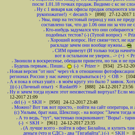
после 1.01.18 точках продаж. Видимо с кс не сло
Ну с 1 января как офисы продаж откроются эли
рукопожатие!)
<
decarch
> [898] 27-12-2017 1
Увы, mnp на тестовый период у них не преду
составлено так, что до 1.06 они ни за что не 
Кто-нибудь задумался что они собираются
подобных тестов? (-) (Тупой вопрос)
<
Pri
Хороший вопрос. Нет связи=тест, не идет
раскладе зачем они вообще нужны...
СИМ привезут (И только тогда начнётся
вот в остальном не уверен.. -> (+)
<
Pr
Звонили в воскресенье, обещали привезти, но так и не при
Будешь первым.. Пиши..
(-)
<
Prizer
> [934] 25-12-20
Новая версия "от них" через vk в отношении фотофиксаци
регионах России у нас начнут открываться (+)
<
ОВ
> [104
А я пока в отказ ушёл - в моём кругу это было 7 заявок. Х
))) (-) (Личный опыт)
<
Ruslan99
> [888] 24-12-2017 23:56
Ну и зачем тогда нужен этот неизвестный виртуал? Если м
12-2017 21:09
del (-)
<
SKH
> [950] 24-12-2017 23:48
Можно? Вот так вот просто, - пойти на сайт оператора, и л
(с) Уильям, брат наш, Шекспир; - на вопрос "Зачем тогда 
А то ведь, "тут", частенько покрикивают: "Воры! - тариф-
(-)
<
SKH
> [961] 24-12-2017 23:35
(А лучше всего - пойти в офис Билайна, и купить там 
деньги (что и СДС) - два "Гигабайта".) (-)
<
SKH
> [