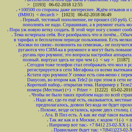
> [1193] 06-02-2018 12:55
+100500 со стороны даже интереснее. Ждём отзывов и и
(IMHO)
<
decarch
> [1023] 06-02-2018 06:49
Первый, тестовый пополнение, не прошел (10 руб). Сд
пополнять не надо. Спрашиваю, а в роуминг ехать мо
Пора уж новую ветку создать. В этой черт ногу сломит сооб
Тема исчерпала себя. Все разобрались что и почём... О
в тарифах и бесплатном периоде пользования. Есть мелкие
Косяки по связи:- позвонить на семизнак,- не получится
ругаются что СИМ-ка в роуминге и могут быть повышен
ругань про роуминг, это вопросы настройки аппарата
полный. виртуал здесь не при чем (-)
<
say
> [1187] 
Сегодня тоже телефон стал отображать что мол в р
регистрируется в сети Мегафона со всеми вытекаю
Кстати про роуминг.У симки есть сим-меню с пере
Danycom, во втором как Tele2 (и при этом в сети не 
Короткий набор,- открытая тема. Например у Теле2
номера (Местные) (+)
<
Prizer
> [1222] 03-02-2018
Чтобы не было таких проблем надо по всей стране
Надо же, где-то ещё есть, оказывается, местны
предполагалось, дозвон без кода не будет проход
Похоже, везде остались, кроме двух столиц. 
Ага. В Пнз есть. А как же ещё такси вызыв
Так же как и в Москве, с кодом =) (-)
<
m
Например вот так:- +7 8412 23-02-ХХ (-
Правильнее будет так: +7(841)223-02-Х