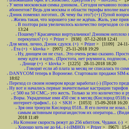
У меня московская симка дэником.. Сегодня нечаянно позво
абонентов? Ведь для москвы и области тврифы вполне выго
Дэник поменял логотип.. (К чему бы это?) (+) (Тупой вопро
Жизнь такая, что хорошего уже не ждёшь. Жаль, уже привы
В полтора раза увеличилось количество переходов со
13:24
Пошему? Красавчики виртуальчики! Дэником неплохо п
перекупил? (+)
<
Prizer
> [938] 07-12-2018 12:41
Для меня, лично, Дэник сдулся. (+)
<
Prizer
> [1109] 24-11-
Ёта (+)
<
klovka
> [997] 25-11-2018 19:29
Ну, днищем он не стал.. Это очень резко сказано. Прос
нему идти и идти.. (Простота, нет роуминга, подписок
Днище (+)
<
klovka
> [1225] 28-11-2018 18:20
Говорят если аб плата за месяц не списалась то симк
DANYCOM теперь в Воронеже. Стартовали продажи SIM-карт
18:02
Переход со своим номером вроде заработал (-) (Просто пре
Ну вот и начались первые значительные кастрации тарифов 
с 500 на 50 СМС,- это жесть. Только за это количество и ру
Воры. Украденные ими 450 смс в месяц (Кислород 0518) 
интернет-трафик!.. (-)
<
SKH
> [1053] 15-09-2018 16:20
Зря они тронули Кислород 0518.. Я его почти не юзал.. 
самым активным пропагандистом их оператора... (Видим
2018 11:49
На Ксеноне скорость режут до 256 кбит/сек. Чудаки. (-)
<
Хорошо хоть не до 64.. (-) (IMHO)
<
Prizer
> [967] 15-0