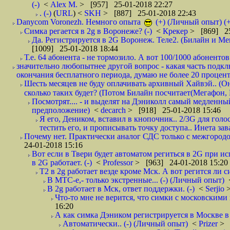
(-)
<
Alex M.
> [957] 25-01-2018 22:27
. (-)
(
URL
) <
SKH
> [887] 25-01-2018 22:43
Danycom Voronezh. Немного опыта
(+) (Личный опыт) (+
Симка регается в 2g в Воронеже? (-)
<
Крекер
> [869] 25
Да. Регистрируется в 2G Воронеж. Теле2. (Билайн и Мег
[1009] 25-01-2018 18:44
Т.е. 64 абонента - не тормозило. А вот 100/1000 абонентов
значительно любопытнее другой вопрос - какая часть подк
окончания бесплатного периода, думаю не более 20 проценто
Шесть месяцев не буду оплачивать архивный Хайвэй.. (Он 
сколько таких будет? (Потом Билайн посчитает(Мегафон, 
Посмотрят.... - и выделят на Дэниколл самый медленный
предположение)
<
decarch
> [918] 25-01-2018 15:46
Я его, Деником, вставил в кнопочник.. 2/3G для голо
тестить его, и прописывать точку доступа.. Инета зава
Почему нет. Практически аналог СДС только с межгородом.
24-01-2018 15:16
Вот если в Твери будет автоматом региться в 2G при ис
в 2G работает. (-)
<
Professor
> [963] 24-01-2018 15:20
T2 в 2g работает везде кроме Мск. А вот регится ли с
В МТС-е,- только экстренные... (-) (Личный опыт)
В 2g работает в Мск, ответ поддержки. (-)
<
Serjio
Что-то мне не верится, что симки с московскими 
16:20
А как симка Дэником регистрируется в Москве в 
Автоматически.. (-) (Личный опыт)
<
Prizer
> 