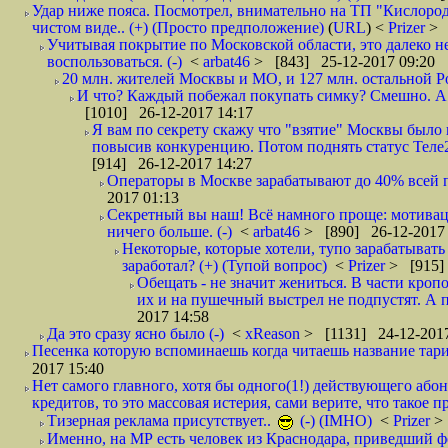
Удар ниже пояса. Посмотрел, внимательно на ТП "Кислород"
чистом виде.. (+) (Просто предположение)
(
URL
) <
Prizer
> 
Учитывая покрытие по Московской области, это далеко н
воспользоваться. (-)
<
arbat46
> [843] 25-12-2017 09:20
20 млн. жителей Москвы и МО, и 127 млн. остальной Рос
И что? Каждый побежал покупать симку? Смешно. А вт
[1010] 26-12-2017 14:17
Я вам по секрету скажу что "взятие" Москвы было 
повысив конкуренцию. Потом поднять статус Теле2 
[914] 26-12-2017 14:27
Операторы в Москве зарабатывают до 40% всей пр
2017 01:13
Секретный вы наш! Всё намного проще: мотиваци
ничего больше. (-)
<
arbat46
> [890] 26-12-2017 
Некоторые, которые хотели, тупо зарабатывать 
заработал? (+) (Тупой вопрос)
<
Prizer
> [915]
Обещать - не значит жениться. В части кропо
их и на пушечный выстрел не подпустят. А п
2017 14:58
Да это сразу ясно было (-)
<
xReason
> [1131] 24-12-2017
Песенка которую вспоминаешь когда читаешь название тар
2017 15:40
Нет самого главного, хотя бы одного(1!) действующего абон
кредитов, то это массовая истерия, сами верите, что такое п
Тизерная реклама присутствует..
(-) (IMHO)
<
Prizer
>
Именно, на МР есть человек из Краснодара, приведший ф