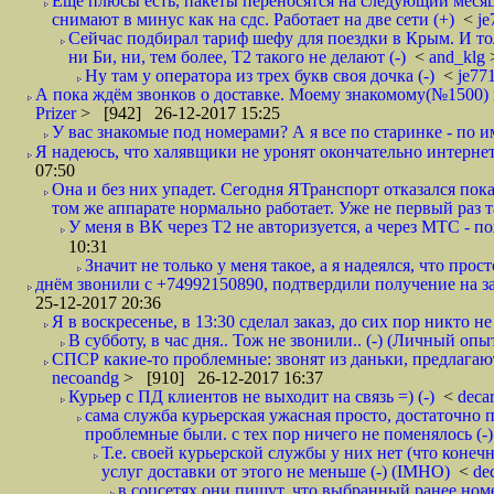
Ещё плюсы есть, пакеты переносятся на следующий месяц 
снимают в минус как на сдс. Работает на две сети (+)
<
j
Сейчас подбирал тариф шефу для поездки в Крым. И то
ни Би, ни, тем более, Т2 такого не делают (-)
<
and_klg
Ну там у оператора из трех букв своя дочка (-)
<
je77
А пока ждём звонков о доставке. Моему знакомому(№1500) поз
Prizer
> [942] 26-12-2017 15:25
У вас знакомые под номерами? А я все по старинке - по 
Я надеюсь, что халявщики не уронят окончательно интернет 
07:50
Она и без них упадет. Сегодня ЯТранспорт отказался пока
том же аппарате нормально работает. Уже не первый раз т
У меня в ВК через Т2 не авторизуется, а через МТС - 
10:31
Значит не только у меня такое, а я надеялся, что просто
днём звонили с +74992150890, подтвердили получение на зав
25-12-2017 20:36
Я в воскресенье, в 13:30 сделал заказ, до сих пор никто н
В субботу, в час дня.. Тож не звонили.. (-) (Личный опы
СПСР какие-то проблемные: звонят из даньки, предлагают 
necoandg
> [910] 26-12-2017 16:37
Курьер с ПД клиентов не выходит на связь =) (-)
<
deca
сама служба курьерская ужасная просто, достаточно п
проблемные были. с тех пор ничего не поменялось (-)
Т.е. своей курьерской службы у них нет (что коне
услуг доставки от этого не меньше (-) (IMHO)
<
de
в соцсетях они пишут, что выбранный ранее ном