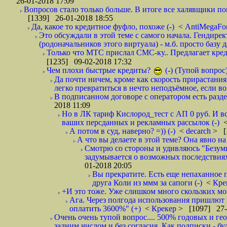
26-01-2018 17:09
Вопросов стало только больше. В итоге все халявщики по
[1339] 26-01-2018 18:55
Да, какое то кредитное фуфло, похоже (-)
<
AntiMegaF
Это обсуждали в этой теме с самого начала. Гендире
(родоначальников этого виртуала) - м.б. просто базу 
Только что МТС прислал СМС-ку.. Предлагает кре
[1235] 09-02-2018 17:32
Чем плохи быстрые кредиты?
(-) (Тупой вопрос
Да почти ничем, кроме как скорость прирастани
легко превратиться в нечто неподъёмное, если вов
В подписанном договоре с оператором есть разде
2018 11:09
Но в ЛК тариф Кислород_тест с АП 0 руб. И вс
ваших персданных и рекламных рассылок (-)
А потом в суд, наверно? =)) (-)
<
decarch
> [
А что вы делаете в этой теме? Она явно на д
Смотрю со стороны и удивляюсь "Безумию
задумывается о возможных последствия
01-2018 20:05
Вы прекратите. Есть еще непаханное 
друга Коли из ммм за сапоги (-)
<
Кре
+И это тоже. Уже слишком много скользких мо
Ага. Через полгода использования пришлют п
оплатить 3600%" (+)
<
Крекер
> [1097] 27-
Очень очень тупой вопрос.... 500% годовых и ге
задним числом и без согласия. Как подписки - бу