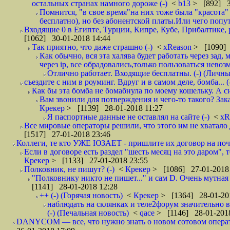
остальных странах намного дороже (-)
<
b13
> [892] 3
Помнится, "в свое время"на них тоже была "красота
бесплатно), но без абонентской платы.Или чего попут
Входящие 0 в Египте, Турции, Кипре, Кубе, Прибалтике, р
[1062] 30-01-2018 14:44
Так приятно, что даже страшно (-)
<
xReason
> [1090] 
Как обычно, вся эта халява будет работать через зад
через ip, все обрадовались,только пользоваться нево
Отлично работает. Входящие бесплатны. (-) (Личн
съездите с ним в роуминг. Вдруг и в самом деле, бомба... (
Как бы эта бомба не бомабнула по моему кошельку. А си
Вам звонили для потверждения и чего-то такого? Зака
Крекер
> [1139] 28-01-2018 11:27
Я паспортные данные не оставлял на сайте (-)
<
xR
Все мировые операторы решили, что этого им не хватало 
[1517] 27-01-2018 23:46
Коллеги, те кто УЖЕ ЮЗАЕТ - пришлите их договор на почту
Если в договоре есть раздел "шесть месяц на это даром", т
Крекер
> [1133] 27-01-2018 23:55
Полковник, не пишут? (-)
<
Крекер
> [1086] 27-01-2018
"Полковнику никто не пишет..." и сам D. Очень мутная
[1141] 28-01-2018 12:28
++ (-) (Горячая новость)
<
Крекер
> [1364] 28-01-20
наблюдать на склянках и теле2форум значительно в
(-) (Печальная новость)
<
qace
> [1146] 28-01-2018
DANYCOM — все, что нужно знать о новом сотовом опера