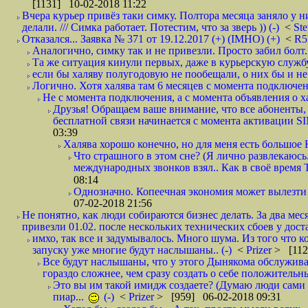
[1131] 10-02-2018 11:22
Вчера курьер привёз таки симку. Полтора месяца заняло у н
делали. /// Симка работает. Потестим, что за зверь )) (-)
<
St
Отказался... Заявка № 371 от 19.12.2017 (+) (IMHO) (+)
<
R
Аналогично, симку так и не привезли. Просто забил болт. 
Та же ситуация кинули первых, даже в курьерскую службу
если бы халяву полугодовую не пообещали, о них бы и не
Логично. Хотя халява там 6 месяцев с момента подключени
Не с момента подключения, а с момента объявления о хал
Друзья! Обращаем ваше внимание, что все абоненты, 
бесплатной связи начинается с момента активации 
03:39
Халява хорошо конечно, но для меня есть большое 
Что страшного в этом сне? (Я лично развлекаюсь.
международных звонков взял.. Как в своё время
08:14
Однозначно. Копеечная экономия может вылезти
07-02-2018 21:56
Не понятно, как люди собираются бизнес делать. За два мес
привезли 01.02. после нескольких технических сбоев у дост
имхо, так все и задумывалось. Много шума. Из того что к
запуску уже многие будут наслышаны.. (-)
<
Prizer
> [112
Все будут наслышаны, что у этого Дынякома обслужива
гораздо сложнее, чем сразу создать о себе положительн
Это вы им такой имидж создаете? (Думаю люди сами оп
пиар...
(-)
<
Prizer
> [959] 06-02-2018 09:31