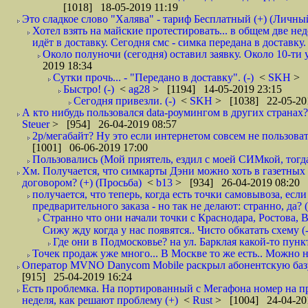
[1018] 18-05-2019 11:19
Это сладкое слово "Халява" - тариф Бесплатный (+) (Личны
Хотел взять на майские протестировать... в общем две не
идёт в доставку. Сегодня смс - симка передана в доставку.
Около полуночи (сегодня) оставил заявку. Около 10-ти у
2019 18:34
Сутки прочь... - "Передано в доставку". (-)
<
SKH
> 
Быстро! (-)
<
ag28
> [1194] 14-05-2019 23:15
Сегодня привезли. (-)
<
SKH
> [1038] 22-05-20
А кто нибудь пользовался data-роумингом в других странах?
Steuer
> [954] 26-04-2019 08:57
2р/мегабайт? Ну это если интернетом совсем не пользовать
[1001] 06-06-2019 17:00
Пользовались (Мой приятель, ездил с моей СИМкой, тогд
Хм. Получается, что симкарты Дэни можно хоть в газетных к
договором? (+) (Просьба)
<
b13
> [934] 26-04-2019 08:20
получается, что теперь, когда есть точки самовывоза, есл
предварительного заказа - но так не делают: странно, да? (
Странно что они начали точки с Краснодара, Ростова,
Сижу жду когда у нас появятся.. Чисто обкатать схему (-
Где они в Подмосковье? на ул. Барклая какой-то пункт
Точек продаж уже много... В Москве то же есть.. Можно на
Оператор MVNO Danycom Mobile раскрыл абонентскую базу.
[915] 25-04-2019 16:24
Есть проблемка. На портированный с Мегафона номер на при
неделя, как решают проблему (+)
<
Rust
> [1004] 24-04-20