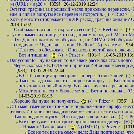
(-)
(
URL
) <
ag28
> [859] 26-12-2019 12:24
Остатки трафика за прошлый месяц прикольно перенесли. Ф
ещё и гиги в минуты все перевёл и потратил. (-)
<
Rust
> [
Хоть у кого то отображается в ЛК расход трафика онлайн? О
2019 15:02
Отображается после закрытия сессии (-)
<
Reeboot
> [917
Тут в комментах пишут, что на дэником не ходят СМС от Мо
Тут Даню как-то мало обсуждают, но СИМ-СИМ обсуждали 
сподручнее. Чудны дела твои, Ячейки!.. (-)
<
qace
> [954]
Так нечего обсужжать.. Оператор простой как палка-верё
Вот и тишина..
(-)
<
Prizer
> [1014] 18-05-2019 13:
Danycominfo - ну наконец-то началась рассылка столь дол
Через сколько НЕДЕЛЬ они привозят? Я больше месяца жду,
[983] 13-05-2019 22:44
В СПб в конце апреля привезли через 6 или 7 дней. (-)
9 мес. назад задавал этот вопрос саппорту... - "Восст
нет - только новый номер. В офисе "чужого" региона во
Может они на есим бизнес метят... Вот и не спешат.. (О
14-05-2019 08:15
Хорошо бы пуша не получить...
(-)
<
Prizer
> [956] 13
С 15 мая изменяется стоимость подключения к тарифу «Бесп
рублей. И станет необходимо ежемесячно и тратить, и попол
Так народ ломанулся... Это сладкое слово халява... (-)
<
Pr
Все еще хуже: это интриги архангельского дилера. (+)
(
Номанн! Так держать!
(-) (IMHO)
<
Prizer
> [1011
Все не так как на самом деле: Даня подтвердил, чт