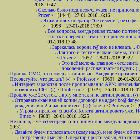
2018 10:47
Сколько было подписок/случаев, не припомню 
Prizer
> [1444] 27-01-2018 16:16
Этим и плох оператор "без имени", без офиса
> [1096] 27-01-2018 17:00
Всё вопросы, всегда решал только по телеф
стоять в очереди с теми кто пришел попол
01-2018 17:48
Зарекалась ворона г@вно не клевать... ©
Для того и тестим всякие схемы, что б
<
Prizer
> [1052] 28-01-2018 09:22
Это всё мелочь, главное - отследит
поколений расплачиваться будут :-) (
Пришла СМС, что номер активирован. Входящие проходят. И
Посоветуйте, что делать? (-)
<
Professor
> [960] 26-01-2018
Интернет заработал после прописывания APN: internet.da
позвонить 1001. (-)
<
Professor
> [1079] 26-01-2018 16:0
Прошло уже 2е суток, а крту мне так и не активировали. (-)
Отправьте скан вашей копии договора на адрес bo@danyc
рождения в п.2 и распишитесь. (-) (Совет)
<
Professor
> [
Утром отправлял, спасибо. Кстати активировать уже. Но 
Erneo
> [988] 26-01-2018 16:25
Не понял, а чё за беспредел они пишут про международный 
20:31
Давайте будем пользоваться (кому надо), и не будем об этом
Потрясающая мысль. Оператор просто забыл, что постави