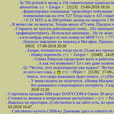
За 700 рублей в месяц и 256 сомнительное удовольст
абонентов. (-)
<
Zavgor
> [1123] 15-09-2018 19:10
формулировка гениальная "произойдут небольшие из
нормальная как на сети Т2? Тогда надо и АП сократ
+1/ (У МТС-а за 200 руб/мес анлим на скорости 1 Мб
Я менял смс на минуты. Теперь минус 475 мин. Предпослед
Стараюсь не трогать работающую схему... (По принципу
трафика(интернет).. Использую минимум... Ну не знаю..
а кто-нибудь увидил от них номер по MNP ? (+)
<
77
Написал заявление на перевод в Мегафон. Пришло 
[963] 17-09-2018 20:38
Zavgor, отпишитесь тогда после 23,как все прошло
Номер перенесён. (+)
<
Zavgor
> [1049] 24-09
Симка Danycom продолжает жить и работать 
А как это возможно? Т.е с нее даже позвон
Ц:-"Честно, этот недооператор уже надоел". Честно
из него все соки..)
(+)
<
Prizer
> [1126] 17-09-2
боюсь, что скоро выжимать будет нечего.. (+) (Пе
У меня свалить не получится.. (Номер Московс
без домашнего стационарного интернета.. Ск
2018 11:20
Стартовала продажа SIM-карт DANYCOM в Омске 30 августа 
Стоимость звонков в непризнанные республики:-> (+)
<
Pri
Нашлось на просторах..(Собственно и на сайте есть, но криво. А наро
02-2018 10:47
Собственно купить СИМ-ку Дэникома здесь и отвезти её в