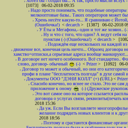
Хотел бы - создал бы... А так, просто мысли вслух 
[1073] 06-02-2018 09:35
Надо просто понимать, что подобные операторы 
мелкооптовые базы.. Таких операторов может быт
Хрень несёте какую-то... Я сравниваю с Йотой
(Ошибочка!)
<
decarch
> [1387] 06-02-2018 0
У Ёты и Мегафона,- один и тот же хозяин.. (-
Ну и что с того, что один? А ведут себя 
пунктам (-) (Ошибочка!)
<
decarch
> [1082
Подождём еще нескольких на каждой из 
движение все, конечная цель ничто... Образец договора н
хамство=отписки,а серьезные адреса вообще манкируют...
В договоре нет ничего особенного. Всё стандартно.. Фот
слово, договор- обычный
(-)
<
Prizer
> [1092] 06-0
Договор то может и обычный, но они его категоричес
профи в плане "бесплатность полгода" в духе самой 
Документы ООО "ДЭНИ КОЛЛ" (+)
(
URL
) <
Prize
Спасибо конечно, но яснее не стало. Это не сам
приложение к оному
(-) (Дружеское рукопож
Это вот самое оно на которое ссылается распл
договора о услугах связи, реквизиты(печать ко
2018 15:36
Да уж. Если Вы возглавляете многопрофиль
желание подрядить новых клиентов и к други
2018 18:56
Поэтому и срастаются финансовые организа
Бесплатность полгода была в скайлинке году так в