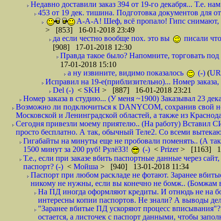
Недавно доставили заказ 394 от 19-го декабря... Т.е. нам
453 от 19 дек. тишина. Подготовка документов для от
А-А-А! Шеф, всё пропало! Гипс снимают, к
> [853] 16-01-2018 23:49
да если честно вообще пох. это вы
писали что
[908] 17-01-2018 12:30
Правда такое было? Напомните, торговать под
17-01-2018 15:10
а ну извините, видимо показалось
(-)
(
UR
Исправил на 19-е(приблизительно)... Номер заказа, 
Del (-)
<
SKH
> [887] 16-01-2018 23:21
Номер заказа в студию... (У меня ~1900) Заказывал 23 дека
Возможно ли подключиться к DANYCOM, сохранив свой номе
Московской и Ленинградской областей, а также из Краснода
Сегодня привезли моему приятелю.. (На работу) Вставил СИ
просто бесплатно. А так, обычный Теле2. Со всеми вытек
Гигабайты на минуты еще не пробовали поменять.. (А та
1500 минут за 200 руб! РулёЗЗ!
(-)
<
Prizer
> [1163] 1
Т.е., если при заказе вбить паспортные данные через сай
паспорт? (-)
<
Мойша
> [940] 13-01-2018 11:34
Паспорт при любом раскладе не фотают. Заранее вбит
никому не нужны, если вы конечно не бомж.. (Бомжам в
На ПД иногда оформляют кредиты. И отнюдь не на б
интересны копии паспортов. Не знали? А выводы дела
"Заранее вбитые ПД ускоряют процесс вписывания"?
остается, а листочек с паспорт данными, чтобы заполн