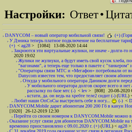
Подел
Настройки:
Ответ
•
Цита
DANYCOM – новый оператор мобильной связи!
(+) (Горя
У Дэника теперь платное подключение на бесплатные тариф
(+)
<
ag28
> [1084] 13-08-2020 14:44
Закроются эти виртуальные жулики, не иначе - долги-то не
2020 19:02
Жулики не жулиуки, а будут иметь свой кусок хлеба, 
"вагонами", а теперь еще только в пакете с "танкером" и
"Операторы связи МТС и «Мегафон» потребовали от вир
Danycom известен тем, что предоставляет своим абонент
Откуда у мобильного оператора Даником долги перед
У мобильного оператора долгов скорее всего и нет
рассылку по базе мтс (-)
<
lev
> [808] 20-08-2020 
кстати, да. он ведь на хребте теле2 сидит (-)
(
URL
)
Любят наши ОпСоСы выстрелить себе в ногу...
(-)
<
DANYCOM.Mobile дарит абонентам 200 200 Гб в канун Нового
[1020] 26-12-2019 12:30
Перейти со своим номером к DANYCOM.Mobile можно в 5
Оказание услуг связи для абонентов DANYCOM.Mobile на 
временно приостановлено с 09.01.2020 г. (+)
(
URL
) <
ag28
>
С 31 декабря 2019 года оказание услуг связи в регионах Рос