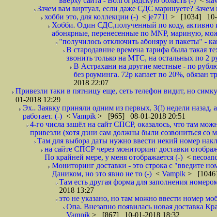
вверху сайта - Волгоградскую область (-)
<
sla
Зачем вам виртуал, если даже СДС маринуете? Зачем 
хобби это, для коллекции (-)
<
je7711
> [1034] 10-
Хобби. Один СДС,полученный по коду, активно и
абонярные, перенесенные по MNP, мариную, може
"получилось отключить абоняру и пакеты" - как
В стародавние времена тарифа была такая те
звонить только на МТС, на остальных по 2 руб
В Астрахани на другие местные - по рубл
без роуминга. 72р капает по 20%, обязан т
2018 22:07
Привезли таки в пятницу еще, сеть телефон видит, но симку
01-2018 12:29
Эх.. Заявку приняли одним из первых, 3(!) недели назад, 
работает. (-)
<
Vampik
> [965] 08-01-2018 20:51
4-го числа зашёл на сайт СПСР, оказалось, что там мож
привезли (хотя дэни сам должны были созвониться со мн
Там для выбора даты нужно ввести некий номер накла
на сайте СПСР через мониторинг доставки отображ
По крайней мере, у меня отображается (-)
<
necoan
Мониторинг доставки - это строка с "введите но
Даником, но это явно не то (-)
<
Vampik
> [1046]
Там есть другая форма для заполнения номером 
2018 13:27
это не указано, но там можно ввести номер моб
Опа. Внезапно появилась новая доставка Кра
Vampik
> [867] 10-01-2018 18:32