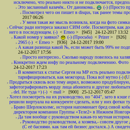
исключено, что реально никто и не подключается, предпол
Это засланный казачёк.. От даникома..
(-) (Просто 
Посмотрел чего он пишет в disqus, так ранее темы пр
2017 06:26
У меня такая же мысль возникла, когда на фото симкар
Сейчас ради интереса заказал СИМ себе. Посмотрим, как д
него в последующем. (-)
<
Erneo
> [945] 24-12-2017 13:32
Какой номер у заявки?
(-) (Просьба)
<
Prizer
> [926] 2
2965 (-)
<
Erneo
> [936] 24-12-2017 19:00
А какая разница какой №, если может быть 99% не подп
24-12-2017 17:56
Просто интересно.. Сколько народу повелось на халяв
Конкретно ждем инфу по реальному подключению. Фото симо
24-12-2017 17:23
В комментах к статье Сергея на МР есть реально подкл
тарифицироваться, как межгород. Пока всё мутно (-)
(
U
Продраться сквозь всю тему анрил, возможно продублирую,
зафотографировать морду лица абонента и другие любопытн
del. Не туда =) (-)
<
mail
> [900] 25-12-2017 05:47
Хотел посмотреть на их руководство, но "404", зато в кэше
решили виртуала на конкуренте сделать, или у них фотки т
Браво Шерлокхолмс, история напоминает бред сивой кобы
директором компании Группы «Теле2» в Нижнем Новгород
Да там вообще с руководством какая-то мутная история.
Руководство руководством, а хозяева,- совсем другое
(С её баснями. как там ей бизнес достался..) А свидет