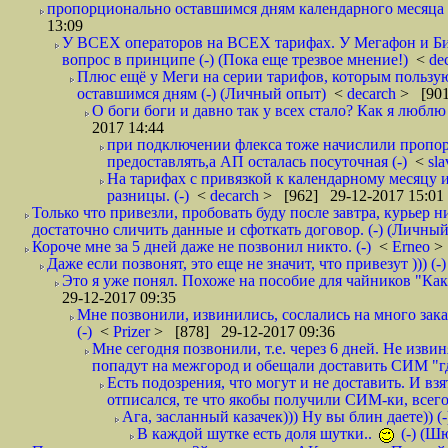
пропорционально оставшимся дням календарного месяца в
13:09
У ВСЕХ операторов на ВСЕХ тарифах. У Мегафон и Би 
вопрос в принципе (-) (Пока еще трезвое мнение!)
<
de
Плюс ещё у Меги на серии тарифов, которым пользую
оставшимся дням (-) (Личный опыт)
<
decarch
> [901
О боги боги и давно так у всех стало? Как я люблю 
2017 14:44
при подключении флекса тоже начислили пропорц
предоставлять,а АП осталась посуточная (-)
<
sl
На тарифах с привязкой к календарному месяцу 
разницы. (-)
<
decarch
> [962] 29-12-2017 15:01
Только что привезли, пробовать буду после завтра, курьер н
достаточно сличить данные и сфоткать договор. (-) (Личный 
Короче мне за 5 дней даже не позвонил никто. (-)
<
Erneo
>
Даже если позвонят, это еще не значит, что привезут ))) (-)
Это я уже понял. Похоже на пособие для чайников "Как о
29-12-2017 09:35
Мне позвонили, извинились, сослались на много заказ
(-)
<
Prizer
> [878] 29-12-2017 09:36
Мне сегодня позвонили, т.е. через 6 дней. Не изв
попадут на межгород и обещали доставить СИМ "где
Есть подозрения, что могут и не доставить. И взят
отписался, те что якобы получили СИМ-ки, всего 
Ага, засланный казачек))) Ну вы блин даете)) (-
В каждой шутке есть доля шутки..
(-) (Ш