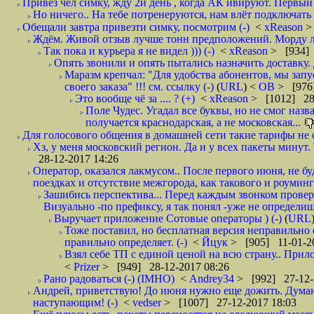
Привез чел симку, жду 2й день , когда АК ивируют. Первый р
Но ничего.. На тебе потренеруются, нам влёт подключать б
Обещали завтра привезти симку, посмотрим (-)
<
xReason
>
Ждём. Живой отзыв лучше тонн предположений. Морду ли
Так пока и курьера я не видел ))) (-)
<
xReason
> [934] 
Опять звонили и опять пытались назначить доставку. 
Маразм крепчал: "Для удобства абонентов, мы запу
своего заказа" !!! см. ссылку (-)
(
URL
) <
ОВ
> [976
Это вообще чё за .... ? (+)
<
xReason
> [1012] 28
Поле Чудес. Угадал все буквы, но не смог наз
получается краснодарская, а не московская...
Для голосового общения в домашней сети такие тарифы не о
Хз, у меня московский регион. Да и у всех пакеты минут. 
28-12-2017 14:26
Оператор, оказался лакмусом.. После первого июня, не бу
поездках и отсутствие межгорода, как такового и роуминга.
Зашибись перспектива... Перед каждым звонком проверят
Визуально -по префиксу, я так понял -уже не определи
Выручает приложение Сотовые операторы ) (-)
(
URL
Тоже поставил, но бесплатная версия неправильно
правильно определяет. (-)
<
Йцук
> [905] 11-01-2
Взял себе ТП с единой ценой на всю страну.. При
<
Prizer
> [949] 28-12-2017 08:26
Рано радоваться (-) (IMHO)
<
Andrey34
> [992] 27-12-
Андрей, приветствую! До июня нужно еще дожить. Думаю 
наступающим! (-)
<
vedser
> [1007] 27-12-2017 18:03