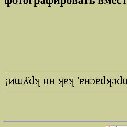
фотографировать вместе
_____________________
¡иɯʎdʞ ин ʞɐʞ 'ɐнɔɐdʞǝd