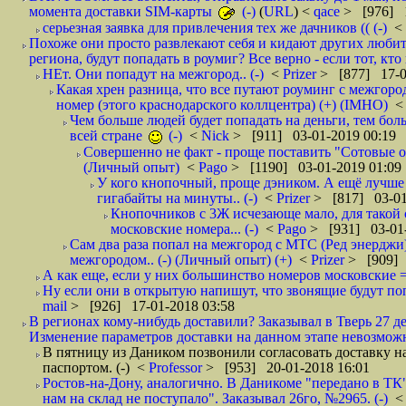
момента доставки SIM-карты
(-)
(
URL
) <
qace
> [976] 1
серьезная заявка для привлечения тех же дачников (( (-)
<
Похоже они просто развлекают себя и кидают других любител
региона, будут попадать в роумиг? Все верно - если тот, кто вам звони 
НЕт. Они попадут на межгород.. (-)
<
Prizer
> [877] 17-0
Какая хрен разница, что все путают роуминг с межгор
номер (этого краснодарского коллцентра) (+) (IMHO)
Чем больше людей будет попадать на деньги, тем бо
всей стране
(-)
<
Nick
> [911] 03-01-2019 00:19
Совершенно не факт - проще поставить "Сотовые опе
(Личный опыт)
<
Pago
> [1190] 03-01-2019 01:09
У кого кнопочный, проще дэником. А ещё лучше 
гигабайты на минуты.. (-)
<
Prizer
> [817] 03-01
Кнопочников с 3Ж исчезающе мало, для такой 
московские номера... (-)
<
Pago
> [931] 03-01-
Сам два раза попал на межгород с МТС (Ред энерджи) 
межгородом.. (-) (Личный опыт) (+)
<
Prizer
> [909] 
А как еще, если у них большинство номеров московские =
Ну если они в открытую напишут, что звонящие будут поп
mail
> [926] 17-01-2018 03:58
В регионах кому-нибудь доставили? Заказывал в Тверь 27 де
Изменение параметров доставки на данном этапе невозможн
В пятницу из Даником позвонили согласовать доставку н
паспортом. (-)
<
Professor
> [953] 20-01-2018 16:01
Ростов-на-Дону, аналогично. В Даникоме "передано в ТК"
нам на склад не поступало". Заказывал 26го, №2965. (-)