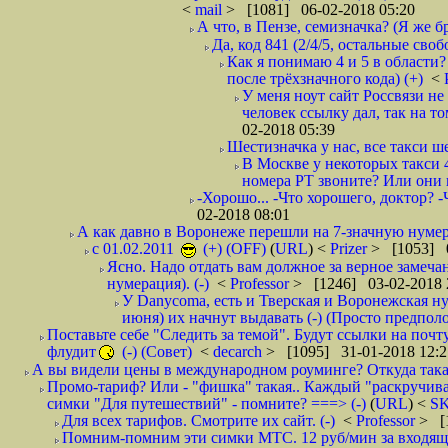
<
mail
> [1081] 06-02-2018 05:20
А что, в Пензе, семизначка? (Я же бр
Да, код 841 (2/4/5, остальные сво
Как я понимаю 4 и 5 в области?
после трёхзначного кода) (+)
<
У меня ноут сайт Россвязи не
человек ссылку дал, так на то
02-2018 05:39
Шестизначка у нас, все такси ш
В Москве у некоторых такси 
номера РТ звоните? Или они в
-Хорошо... -Что хорошего, доктор? -
02-2018 08:01
А как давно в Воронеже перешли на 7-значную нумер
с 01.02.2011
(+) (OFF)
(
URL
) <
Prizer
> [1053] 0
Ясно. Надо отдать вам должное за верное замечан
нумерация). (-)
<
Professor
> [1246] 03-02-2018 
У Danycoma, есть и Тверская и Воронежская ну
июня) их начнут выдавать (-) (Просто предпол
Поставьте себе "Следить за темой". Будут ссылки на почт
флудит
(-) (Совет)
<
decarch
> [1095] 31-01-2018 12:2
А вы видели цены в международном роуминге? Откуда такая
Промо-тариф? Или - "фишка" такая.. Каждый "раскручивае
симки "Для путешествий" - помните? ===> (-)
(
URL
) <
S
Для всех тарифов. Смотрите их сайт. (-)
<
Professor
> [
Помним-помним эти симки МТС. 12 руб/мин за входящие и