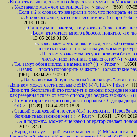
Кто-нить слышал, что они собираются замутить в Москве в к
Уже начало мая - чем кончилось? (-)
<
qace
> [860] 07-05
Если в 2-х словах, то заверили в том, что помирать не с
Осталось понять, кто стоит за спиной. Вот про Yota "
2019 01:06
Одному мне кажется, что у кого-то "показания" не с
Всем, кто читает много вбросов, понятно, что люб
13-05-2019 01:06
Смысл моего моста был в том, что любителям х
постить всякое г...но на этом уважаемом ресурсе.
На этом уважаемом ресурсе резвятся без огр
чистку надо начинать с малого, не? (-)
<
qac
Т.е. замут обозначился, а намека нет? (-)
<
Prizer
> [1050]
Намёк - "просто поговорить за жисть". Только такие ра
[961] 18-04-2019 09:12
Danycom самый пунктуальный оператор:- "остатки па
Дэником может стать первым с еSIM (-)
(
URL
) <
Prizer
> [11
Дэник тп бесплатный кто пользует и каковы подводные кам
как резервная связь от этого опсоса для редких звонков (-) (
Помониторил инет,по общался с народом. От добра добра 
ОВ
> [1289] 18-04-2019 18:28
Старый оранжевый я не стал (бы) переводить. Перевёл а
безлимитных звонков мне (-)
<
Rust
> [1061] 17-04-2019
А я подожду.. Может ещё какой оператор сделает подо
2019 18:50
Народ пользует. Проблем не замечено.. (СМС-ки пока не п
Ближайший офис в с.Киясово, Удмуртия (-)
<
nbv2002
> [9