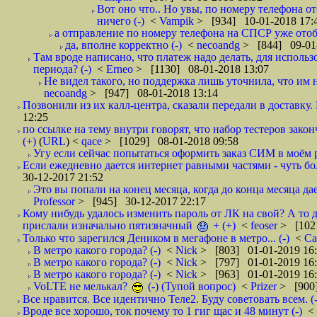
Вот оно что.. Но увы, по номеру телефона о
ничего (-)
<
Vampik
> [934] 10-01-2018 17:
а отправление по номеру телефона на СПСР уже отоб
да, вполне корректно (-)
<
necoandg
> [844] 09-01
Там вроде написано, что платеж надо делать, для использ
периода? (-)
<
Erneo
> [1130] 08-01-2018 13:07
Не видел такого, но поддержка лишь уточнила, что им 
necoandg
> [947] 08-01-2018 13:14
Позвонили из их калл-центра, сказали передали в доставку. И
12:25
по ссылке на тему внутри говорят, что набор тестеров зак
(+)
(
URL
) <
qace
> [1029] 08-01-2018 09:58
Угу если сейчас попытаться оформить заказ СИМ в моём р
Если ежедневно дается интернет равными частями - чуть боле
30-12-2017 21:52
Это вы попали на конец месяца, когда до конца месяца дае
Professor
> [945] 30-12-2017 22:17
Кому нибудь удалось изменить пароль от ЛК на свой? А то 
прислали изначально пятизначный
+ (+)
<
feoser
> [102
Только что зарегился Деником в мегафоне в метро... (-)
<
С
В метро какого города? (-)
<
Nick
> [803] 01-01-2019 16
В метро какого города? (-)
<
Nick
> [797] 01-01-2019 16
В метро какого города? (-)
<
Nick
> [963] 01-01-2019 16
VoLTE не мелькал?
(-) (Тупой вопрос)
<
Prizer
> [900]
Все нравится. Все идентично Теле2. Буду советовать всем. (-
Вроде все хорошо, ток почему то 1 гиг щас и 48 минут (-)
<