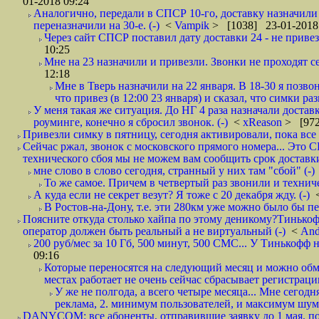
01-2018 09:24
Аналогично, передали в СПСР 10-го, доставку назначили н
переназначили на 30-е. (-)
<
Vampik
> [1038] 23-01-2018
Через сайт СПСР поставил дату доставки 24 - не привезл
10:25
Мне на 23 назначили и привезли. Звонки не проходят 
12:18
Мне в Тверь назначили на 22 января. В 18-30 я позво
что привез (в 12:00 23 января) и сказал, что симки раз
У меня такая же ситуация. До НГ 4 раза назначали доставк
роуминге, конечно я сбросил звонок. (-)
<
xReason
> [972
Привезли симку в пятницу, сегодня активировали, пока все 
Сейчас ржал, звонок с московского прямого номера... Это С
технического сбоя мы не можем вам сообщить срок доставки
мне слово в слово сегодня, странный у них там "сбой" (-)
То же самое. Причем в четвертый раз звонили и техниче
А куда если не секрет везут? Я тоже с 20 декабря жду. (-)
В Ростов-на-Дону, т.е. эти 280км уже можно было бы пеш
Поясните откуда столько хайпа по этому деникому?Тинькоф
оператор должен быть реальный а не виртуальный (-)
<
And
200 руб/мес за 10 Гб, 500 минут, 500 СМС... У Тинькофф не
09:16
Которые переносятся на следующий месяц и можно обмен
местах работает не очень сейчас сбрасывает регистрацию
У же не полгода, а всего четыре месяца... Мне сегод
реклама, 2. минимум пользователей, и максимум шума.
DANYCOM: все абоненты, отправившие заявку до 1 мая, пол