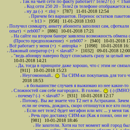
Так на чьей сети по факту работает? Теле2? (-)
<
Tha
Код сети 250 20 - Теле2 (в телефоне отображается
ну да (-)
<
zloj
> [787] 11-01-2018 12:54
Причем без вариантов. Перенос остатков пакетов
<
b13
> [958] 11-01-2018 13:03
Получил симкарту, анкету абонента заполнял сам, сфоткали 
опыт)
<
zeb007
> [886] 10-01-2018 17:21
На сайте на втором банере заявлена возможность обмена 
(Просто предположение)
<
zeb007
> [940] 10-01-2018 1
Всё работает у меня (+)
<
antropka
> [1098] 10-01-2018 16:
Лажовый оператор (+)
<
slava87
> [1032] 09-01-2018 12:00
"ведь абоняру наверно будут списывать сразу за целый мес
10-01-2018 14:21
Да, тогда в принципе даже хорошо, что с этим не связал
[911] 10-01-2018 15:23
Неугомонный..
Ты СИМ-ки покупаешь для того ч
2018 18:53
в большинстве случаев я выжимаю из нее какие-то со
Сложностей сам себе нагородил.. В голове..
(-) (IMHO
почему? (-)
<
slava87
> [931] 10-01-2018 12:17
Потому.. Вы же знаете что Т2 нет в Астрахани. Зачем
если не очень, дождись, скоро отпишутся все кто полу
Если нет теле2 будет мегафон или мтс ... у меня так 
Речь про доставку СИМ-ки (Как я понял, они не з
[981] 10-01-2018 18:46
Не захотели. Хотя на тот момент мой город бы