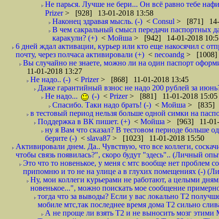
Не парься. Лучше не бери... Он всё равно тебе нафи
Prizer
> [928] 13-01-2018 13:58
Наконец здравая мысль. (-)
<
Consul
> [871] 14-
В чем сакральный смысл передачи паспортных да
каракули? (+)
<
Мойша
> [942] 14-01-2018 10:5
6 дней ждал активации, курьер или кто еще накосячил с от
почту, через полчаса активировали (+)
<
necoandg
> [1008]
Вы случайно не знаете, можно ли на один паспорт оформи
11-01-2018 13:27
Не надо.. (-)
<
Prizer
> [868] 11-01-2018 13:45
Даже гарантийный взнос не надо 200 рублей за июнь?
Не надо...
(-)
<
Prizer
> [881] 11-01-2018 15:05
Спасибо. Таки надо брать! (-)
<
Мойша
> [835] 
в тестовый период нельзя больше одной симки на паспор
Поддержка в ВК пишет. (+)
<
Мойша
> [963] 11-01-
ну я Вам что сказал? В тестовом периоде больше одн
берите (-)
<
slava87
> [1023] 11-01-2018 15:50
Активировали днем. Да.. Чувствую, что все коллеги, соска
чтобы связь появилась?", скоро будут "здесь".. (Личный опыт
Это что то новенькое, у меня с мтс вообще нет проблем с
припомню и то не на улице а в глухих помещениях (-) (
Ну, мои коллеги курьерами не работают, а целыми днями
новенькое...", можно поискать мое сообщение примерно 
тогда что за выводы? Если у вас локально Т2 получше
мобиле мтс,так последнее время дома Т2 сильно слива
А не проще ли взять Т2 и не выносить мозг этими