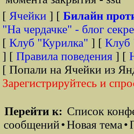
[
Ячейки
] [
Билайн прот
"На чердачке" - блог секр
[
Клуб "Курилка"
] [
Клуб 
] [
Правила поведения
] [
[ Попали на Ячейки из Ян
Зарегистрируйтесь и спро
Перейти к:
Список конф
сообщений
•
Новая тема
•