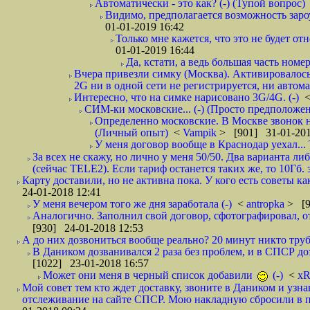
Автоматически - это как? (-) (Тупой вопрос)
Видимо, предполагается возможность зароу
01-01-2019 16:42
Только мне кажется, что это не будет о
01-01-2019 16:44
Да, кстати, а ведь большая часть номер
Вчера привезли симку (Москва). Активировалось п
2G ни в одной сети не регистрируется, ни автом
Интересно, что на симке нарисовано 3G/4G. (-)
СИМ-ки московские... (-) (Просто предположе
Определенно московские. В Москве звонок н
(Личный опыт)
<
Vampik
> [901] 31-01-201
У меня договор вообще в Краснодар уехал...
За всех не скажу, но лично у меня 50/50. Два варианта л
(сейчас TELE2). Если тариф останется таких же, то 10Гб. 
Карту доставили, но не активна пока. У кого есть советы к
24-01-2018 12:41
У меня вечером того же дня заработала (-)
<
antropka
> [9
Аналогично. Заполнил свой договор, сфотографировал, 
[930] 24-01-2018 12:53
А до них дозвониться вообще реально? 20 минут никто трубк
В Даником дозванивался 2 раза без проблем, и в СПСР дозв
[1022] 23-01-2018 16:57
Может они меня в черный список добавили
(-)
<
xR
Мой совет тем кто ждет доставку, звоните в Даником и узн
отслеживание на сайте СПСР. Мою накладную сбросили в п